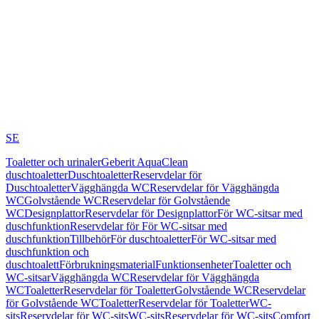
SE
Toaletter och urinaler
Geberit AquaClean
duschtoaletter
Duschtoaletter
Reservdelar för
Duschtoaletter
Vägghängda WC
Reservdelar för Vägghängda
WC
Golvstående WC
Reservdelar för Golvstående
WC
Designplattor
Reservdelar för Designplattor
För WC-sitsar med
duschfunktion
Reservdelar för För WC-sitsar med
duschfunktion
Tillbehör
För duschtoaletter
För WC-sitsar med
duschfunktion och
duschtoalett
Förbrukningsmaterial
Funktionsenheter
Toaletter och
WC-sitsar
Vägghängda WC
Reservdelar för Vägghängda
WC
Toaletter
Reservdelar för Toaletter
Golvstående WC
Reservdelar
för Golvstående WC
Toaletter
Reservdelar för Toaletter
WC-
sits
Reservdelar för WC-sits
WC-sits
Reservdelar för WC-sits
Comfort