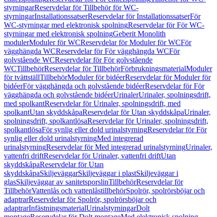
styrningar
Reservdelar för Tillbehör för WC-
styrningar
Installationssatser
Reservdelar för Installationssatser
För
WC-styrningar med elektronisk spolning
Reservdelar för För WC-
styrningar med elektronisk spolning
Geberit Monolith
moduler
Moduler för WC
Reservdelar för Moduler för WC
För
vägghängda WC
Reservdelar för För vägghängda WC
För
golvstående WC
Reservdelar för För golvstående
WC
Tillbehör
Reservdelar för Tillbehör
Förbrukningsmaterial
Moduler
för tvättställ
Tillbehör
Moduler för bidéer
Reservdelar för Moduler för
bidéer
För vägghängda och golvstående bidéer
Reservdelar för För
vägghängda och golvstående bidéer
Urinaler
Urinaler, spolningsdrift,
med spolkant
Reservdelar för Urinaler, spolningsdrift, med
spolkant
Utan skyddskåpa
Reservdelar för Utan skyddskåpa
Urinaler,
spolningsdrift, spolkantlösa
Reservdelar för Urinaler, spolningsdrift,
spolkantlösa
För synlig eller dold urinalstyrning
Reservdelar för För
synlig eller dold urinalstyrning
Med integrerad
urinalstyrning
Reservdelar för Med integrerad urinalstyrning
Urinaler,
vattenfri drift
Reservdelar för Urinaler, vattenfri drift
Utan
skyddskåpa
Reservdelar för Utan
skyddskåpa
Skiljeväggar
Skiljeväggar i plast
Skiljeväggar i
glas
Skiljeväggar av sanitetsporslin
Tillbehör
Reservdelar för
Tillbehör
Vattenlås och vattenlåstillbehör
Spolrör, spolrörsböjar och
adaptrar
Reservdelar för Spolrör, spolrörsböjar och
adaptrar
Infästningsmaterial
Urinalstyrningar
Dolt
montage
Reservdelar för Dolt montage
Med elektronisk spolning,