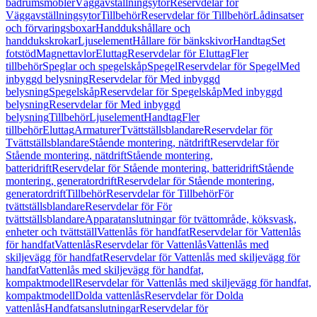
badrumsmöbler
Väggavställningsytor
Reservdelar för
Väggavställningsytor
Tillbehör
Reservdelar för Tillbehör
Lådinsatser
och förvaringsboxar
Handdukshållare och
handdukskrokar
Ljuselement
Hållare för bänkskivor
Handtag
Set
fotstöd
Magnettavlor
Eluttag
Reservdelar för Eluttag
Fler
tillbehör
Speglar och spegelskåp
Spegel
Reservdelar för Spegel
Med
inbyggd belysning
Reservdelar för Med inbyggd
belysning
Spegelskåp
Reservdelar för Spegelskåp
Med inbyggd
belysning
Reservdelar för Med inbyggd
belysning
Tillbehör
Ljuselement
Handtag
Fler
tillbehör
Eluttag
Armaturer
Tvättställsblandare
Reservdelar för
Tvättställsblandare
Stående montering, nätdrift
Reservdelar för
Stående montering, nätdrift
Stående montering,
batteridrift
Reservdelar för Stående montering, batteridrift
Stående
montering, generatordrift
Reservdelar för Stående montering,
generatordrift
Tillbehör
Reservdelar för Tillbehör
För
tvättställsblandare
Reservdelar för För
tvättställsblandare
Apparatanslutningar för tvättområde, köksvask,
enheter och tvättställ
Vattenlås för handfat
Reservdelar för Vattenlås
för handfat
Vattenlås
Reservdelar för Vattenlås
Vattenlås med
skiljevägg för handfat
Reservdelar för Vattenlås med skiljevägg för
handfat
Vattenlås med skiljevägg för handfat,
kompaktmodell
Reservdelar för Vattenlås med skiljevägg för handfat,
kompaktmodell
Dolda vattenlås
Reservdelar för Dolda
vattenlås
Handfatsanslutningar
Reservdelar för