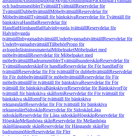
anslutning
Anslutningsböjar
Skydd
Anslutningar
Packningar
Tvättställ
och badrumsmöbler
Tvättställ
Tvättställ
Reservdelar för
Tvättställ
Dubbeltvättställ
Möbeltvättställ
Reservdelar för
Möbeltvättställ
Tvättställ för bänkskiva
Reservdelar för Tvättställ för
bänkskiva
Handfat
Reservdelar för
Handfat
Hörnhandfat
Halvinbyggda tvättställ
Reservdelar för
Halvinbyggda
tvättställ
Inbyggnadstvättställ
Underbyggnadstvättställ
Reservdelar för
Underbyggnadstvättställ
Tillbehör
Propp för
avlopp
Infästningsmaterial
Möbelpaket
Möbelpaket med
möbeltvättställ
Reservdelar för Möbelpaket med
möbeltvättställ
Badrumsmöbler
Tvättställsunderskåp
Reservdelar för
Tvättställsunderskåp
För handfat
Reservdelar för För handfat
För
tvättställ
Reservdelar för För tvättställ
För dubbeltvättställ
Reservdelar
för För dubbeltvättställ
För möbeltvättställ
Reservdelar för För
möbeltvättställ
För tvättställ för bänkskiva
Reservdelar för För
tvättställ för bänkskiva
Bänkskivor
Reservdelar för Bänkskivor
För
tvättställ för bänkskiva skålform
Reservdelar för För tvättställ för
bänkskiva skålform
För tvättställ för bänkskiva
rektangulärt
Reservdelar för För tvättställ för bänkskiva
rektangulärt
Sidoskåp
Reservdelar för Sidoskåp
Låga
sidoskåp
Reservdelar för Låga sidoskåp
Högskåp
Reservdelar för
Högskåp
Mellanhöga skåp
Reservdelar för Mellanhöga
skåp
Hängande skåp
Reservdelar för Hängande skåp
Fler
badrumsmöbler
Reservdelar för Fler