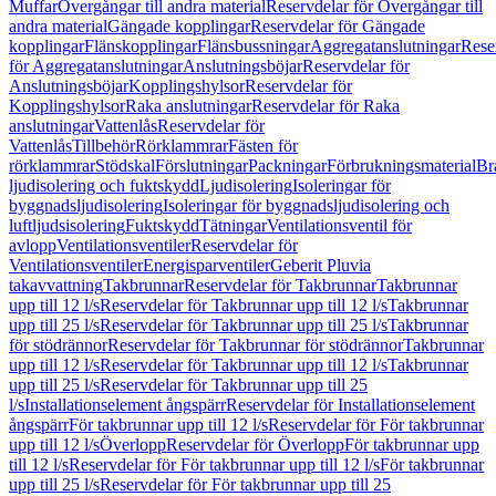
Muffar
Övergångar till andra material
Reservdelar för Övergångar till
andra material
Gängade kopplingar
Reservdelar för Gängade
kopplingar
Flänskopplingar
Flänsbussningar
Aggregatanslutningar
Rese
för Aggregatanslutningar
Anslutningsböjar
Reservdelar för
Anslutningsböjar
Kopplingshylsor
Reservdelar för
Kopplingshylsor
Raka anslutningar
Reservdelar för Raka
anslutningar
Vattenlås
Reservdelar för
Vattenlås
Tillbehör
Rörklammrar
Fästen för
rörklammrar
Stödskal
Förslutningar
Packningar
Förbrukningsmaterial
Br
ljudisolering och fuktskydd
Ljudisolering
Isoleringar för
byggnadsljudisolering
Isoleringar för byggnadsljudisolering och
luftljudsisolering
Fuktskydd
Tätningar
Ventilationsventil för
avlopp
Ventilationsventiler
Reservdelar för
Ventilationsventiler
Energisparventiler
Geberit Pluvia
takavvattning
Takbrunnar
Reservdelar för Takbrunnar
Takbrunnar
upp till 12 l/s
Reservdelar för Takbrunnar upp till 12 l/s
Takbrunnar
upp till 25 l/s
Reservdelar för Takbrunnar upp till 25 l/s
Takbrunnar
för stödrännor
Reservdelar för Takbrunnar för stödrännor
Takbrunnar
upp till 12 l/s
Reservdelar för Takbrunnar upp till 12 l/s
Takbrunnar
upp till 25 l/s
Reservdelar för Takbrunnar upp till 25
l/s
Installationselement ångspärr
Reservdelar för Installationselement
ångspärr
För takbrunnar upp till 12 l/s
Reservdelar för För takbrunnar
upp till 12 l/s
Överlopp
Reservdelar för Överlopp
För takbrunnar upp
till 12 l/s
Reservdelar för För takbrunnar upp till 12 l/s
För takbrunnar
upp till 25 l/s
Reservdelar för För takbrunnar upp till 25