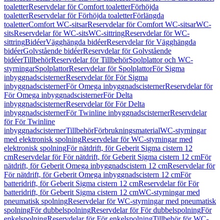
toaletter
Reservdelar för Comfort toaletter
Förhöjda
toaletter
Reservdelar för Förhöjda toaletter
Förlängda
toaletter
Comfort WC-sitsar
Reservdelar för Comfort WC-sitsar
WC-
sits
Reservdelar för WC-sits
WC-sittring
Reservdelar för WC-
sittring
Bidéer
Vägghängda bidéer
Reservdelar för Vägghängda
bidéer
Golvstående bidéer
Reservdelar för Golvstående
bidéer
Tillbehör
Reservdelar för Tillbehör
Spolplattor och WC-
styrningar
Spolplattor
Reservdelar för Spolplattor
För Sigma
inbyggnadscisterner
Reservdelar för För Sigma
inbyggnadscisterner
För Omega inbyggnadscisterner
Reservdelar för
För Omega inbyggnadscisterner
För Delta
inbyggnadscisterner
Reservdelar för För Delta
inbyggnadscisterner
För Twinline inbyggnadscisterner
Reservdelar
för För Twinline
inbyggnadscisterner
Tillbehör
Förbrukningsmaterial
WC-styrningar
med elektronisk spolning
Reservdelar för WC-styrningar med
elektronisk spolning
För nätdrift, för Geberit Sigma cistern 12
cm
Reservdelar för För nätdrift, för Geberit Sigma cistern 12 cm
För
nätdrift, för Geberit Omega inbyggnadscistern 12 cm
Reservdelar för
För nätdrift, för Geberit Omega inbyggnadscistern 12 cm
För
batteridrift, för Geberit Sigma cistern 12 cm
Reservdelar för För
batteridrift, för Geberit Sigma cistern 12 cm
WC-styrningar med
pneumatisk spolning
Reservdelar för WC-styrningar med pneumatisk
spolning
För dubbelspolning
Reservdelar för För dubbelspolning
För
enkelspolning
Reservdelar för För enkelspolning
Tillbehör för WC-