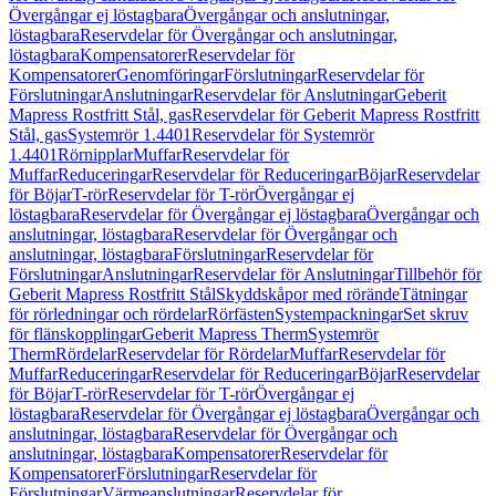
Övergångar ej löstagbara
Övergångar och anslutningar,
löstagbara
Reservdelar för Övergångar och anslutningar,
löstagbara
Kompensatorer
Reservdelar för
Kompensatorer
Genomföringar
Förslutningar
Reservdelar för
Förslutningar
Anslutningar
Reservdelar för Anslutningar
Geberit
Mapress Rostfritt Stål, gas
Reservdelar för Geberit Mapress Rostfritt
Stål, gas
Systemrör 1.4401
Reservdelar för Systemrör
1.4401
Rörnipplar
Muffar
Reservdelar för
Muffar
Reduceringar
Reservdelar för Reduceringar
Böjar
Reservdelar
för Böjar
T-rör
Reservdelar för T-rör
Övergångar ej
löstagbara
Reservdelar för Övergångar ej löstagbara
Övergångar och
anslutningar, löstagbara
Reservdelar för Övergångar och
anslutningar, löstagbara
Förslutningar
Reservdelar för
Förslutningar
Anslutningar
Reservdelar för Anslutningar
Tillbehör för
Geberit Mapress Rostfritt Stål
Skyddskåpor med rörände
Tätningar
för rörledningar och rördelar
Rörfästen
Systempackningar
Set skruv
för flänskopplingar
Geberit Mapress Therm
Systemrör
Therm
Rördelar
Reservdelar för Rördelar
Muffar
Reservdelar för
Muffar
Reduceringar
Reservdelar för Reduceringar
Böjar
Reservdelar
för Böjar
T-rör
Reservdelar för T-rör
Övergångar ej
löstagbara
Reservdelar för Övergångar ej löstagbara
Övergångar och
anslutningar, löstagbara
Reservdelar för Övergångar och
anslutningar, löstagbara
Kompensatorer
Reservdelar för
Kompensatorer
Förslutningar
Reservdelar för
Förslutningar
Värmeanslutningar
Reservdelar för