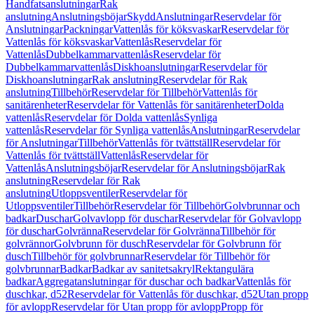
Handfatsanslutningar
Rak
anslutning
Anslutningsböjar
Skydd
Anslutningar
Reservdelar för
Anslutningar
Packningar
Vattenlås för köksvaskar
Reservdelar för
Vattenlås för köksvaskar
Vattenlås
Reservdelar för
Vattenlås
Dubbelkammarvattenlås
Reservdelar för
Dubbelkammarvattenlås
Diskhoanslutningar
Reservdelar för
Diskhoanslutningar
Rak anslutning
Reservdelar för Rak
anslutning
Tillbehör
Reservdelar för Tillbehör
Vattenlås för
sanitärenheter
Reservdelar för Vattenlås för sanitärenheter
Dolda
vattenlås
Reservdelar för Dolda vattenlås
Synliga
vattenlås
Reservdelar för Synliga vattenlås
Anslutningar
Reservdelar
för Anslutningar
Tillbehör
Vattenlås för tvättställ
Reservdelar för
Vattenlås för tvättställ
Vattenlås
Reservdelar för
Vattenlås
Anslutningsböjar
Reservdelar för Anslutningsböjar
Rak
anslutning
Reservdelar för Rak
anslutning
Utloppsventiler
Reservdelar för
Utloppsventiler
Tillbehör
Reservdelar för Tillbehör
Golvbrunnar och
badkar
Duschar
Golvavlopp för duschar
Reservdelar för Golvavlopp
för duschar
Golvränna
Reservdelar för Golvränna
Tillbehör för
golvrännor
Golvbrunn för dusch
Reservdelar för Golvbrunn för
dusch
Tillbehör för golvbrunnar
Reservdelar för Tillbehör för
golvbrunnar
Badkar
Badkar av sanitetsakryl
Rektangulära
badkar
Aggregatanslutningar för duschar och badkar
Vattenlås för
duschkar, d52
Reservdelar för Vattenlås för duschkar, d52
Utan propp
för avlopp
Reservdelar för Utan propp för avlopp
Propp för