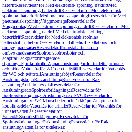
nätdrift
Reservdelar för Med elektronisk spolning, nätdrift
Med
elektronisk spolning, batteridrift
Reservdelar för Med elektronisk
spolning, batteridrift
Med pneumatisk spolning
Reservdelar för Med
pneumatisk spolning
Väggmontage
Reservdelar för
Väggmontage
Med elektronisk spolning, nätdrift
Reservdelar för Med
elektronisk spolning, nätdrift
Med elektronisk spolning,
batteridrift
Reservdelar för Med elektronisk spolning,
batteridrift
Tillbehör
Reservdelar för Tillbehör
Installations- och
ombyggnadssatser
Reservdelar för Installations- och
ombyggnadssatser
Spolrör, spolrörsböjar och
adaptrar
Täckplattor
Integrerade
styrningar
Fjärrkontroller
Apparatanslutningar för toaletter, urinaler
och bidéer
Vattenlås för WC och tvättställ
Reservdelar för Vattenlås
för WC och tvättställ
Anslutningsböjar
Reservdelar för
Anslutningsböjar
Rak anslutning
Reservdelar för Rak
anslutning
Anslutningssats
Reservdelar för
Anslutningssats
Spolrörsförlängningar
Reservdelar för
Spolrörsförlängningar
Anslutningar av PVC
Reservdelar för
Anslutningar av PVC
Manschetter och täckkåpor
Adapter- och
kopplingsdelar
Vattenlås för urinaler
Reservdelar för Vattenlås för
urinaler
Vattenlås
Reservdelar för
Vattenlås
Spolrörsförlängningar
Reservdelar för
Spolrörsförlängningar
Rak anslutning
Reservdelar för Rak
anslutning
Vattenlås för bidéer
Rak