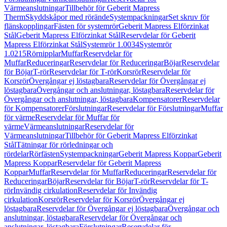
Värmeanslutningar
Tillbehör för Geberit Mapress
Therm
Skyddskåpor med rörände
Systempackningar
Set skruv för
flänskopplingar
Fästen för systemrör
Geberit Mapress Elförzinkat
Stål
Geberit Mapress Elförzinkat Stål
Reservdelar för Geberit
Mapress Elförzinkat Stål
Systemrör 1.0034
Systemrör
1.0215
Rörnipplar
Muffar
Reservdelar för
Muffar
Reduceringar
Reservdelar för Reduceringar
Böjar
Reservdelar
för Böjar
T-rör
Reservdelar för T-rör
Korsrör
Reservdelar för
Korsrör
Övergångar ej löstagbara
Reservdelar för Övergångar ej
löstagbara
Övergångar och anslutningar, löstagbara
Reservdelar för
Övergångar och anslutningar, löstagbara
Kompensatorer
Reservdelar
för Kompensatorer
Förslutningar
Reservdelar för Förslutningar
Muffar
för värme
Reservdelar för Muffar för
värme
Värmeanslutningar
Reservdelar för
Värmeanslutningar
Tillbehör för Geberit Mapress Elförzinkat
Stål
Tätningar för rörledningar och
rördelar
Rörfästen
Systempackningar
Geberit Mapress Koppar
Geberit
Mapress Koppar
Reservdelar för Geberit Mapress
Koppar
Muffar
Reservdelar för Muffar
Reduceringar
Reservdelar för
Reduceringar
Böjar
Reservdelar för Böjar
T-rör
Reservdelar för T-
rör
Invändig cirkulation
Reservdelar för Invändig
cirkulation
Korsrör
Reservdelar för Korsrör
Övergångar ej
löstagbara
Reservdelar för Övergångar ej löstagbara
Övergångar och
anslutningar, löstagbara
Reservdelar för Övergångar och
anslutningar, löstagbara
Förslutningar
Reservdelar för