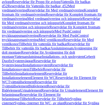
avlopp
Reservdelar för Propp för avlopp
Vattenlås för badkar,
d52
Reservdelar för Vattenlås för badkar, d52
Med
vredmanövrering
Reservdelar för Med vredmanövrering
Komplett
frontsats för vredmanövrering
Reservdelar för Komplett frontsats för
vredmanövrering
Med vredmanövrering och inloppsrör
Reservdelar
för Med vredmanövrering och inloppsrör
Komplett frontsats för
vredmanövrering och inloppsrör
Reservdelar för Komplett frontsats
för vredmanövrering och inloppsrör
Med PushControl
tryckknappsmanövrering
Reservdelar för Med PushControl
tryckknappsmanövrering
Med ventilkonor
Reservdelar för Med
ventilkonor
Tillbehör för vattenlås för badkar
Reservdelar för
Tillbehör för vattenlås för badkar
Anslutningssats
Avstängning för
dolt montage
Reservdelar för Avstängning för dolt
montage
Vattenanslutningar
Installations- och spolsystem
Geberit
Duofix
Systemväggar
Reservdelar för
Systemväggar
Installationssystem
Reservdelar för
Installationssystem
Tillbehör
Reservdelar för
Tillbehör
Installationselement
Reservdelar för
Installationselement
Element för WC
Reservdelar för Element för
WC
Tvättställselement
Reservdelar för
Tvättställselement
Bidéelement
Reservdelar för
Bidéelement
Urinalelement
Reservdelar för Urinalelement
Element för
belastningar
Reservdelar för Element för
belastningar
Tillbehör
Reservdelar för Tillbehör
Synliga
cisterner
Synliga cisterner för WC, av plast
Reservdelar för Synliga