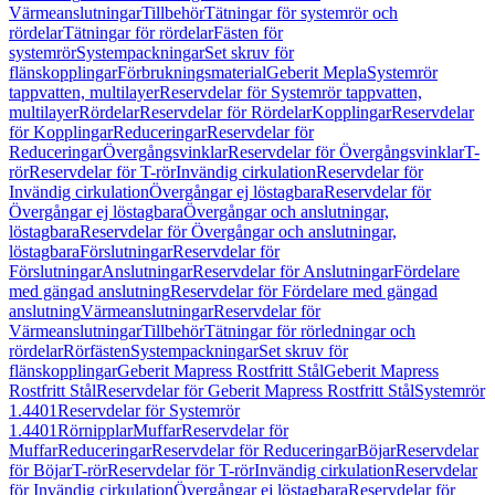
Värmeanslutningar
Tillbehör
Tätningar för systemrör och
rördelar
Tätningar för rördelar
Fästen för
systemrör
Systempackningar
Set skruv för
flänskopplingar
Förbrukningsmaterial
Geberit Mepla
Systemrör
tappvatten, multilayer
Reservdelar för Systemrör tappvatten,
multilayer
Rördelar
Reservdelar för Rördelar
Kopplingar
Reservdelar
för Kopplingar
Reduceringar
Reservdelar för
Reduceringar
Övergångsvinklar
Reservdelar för Övergångsvinklar
T-
rör
Reservdelar för T-rör
Invändig cirkulation
Reservdelar för
Invändig cirkulation
Övergångar ej löstagbara
Reservdelar för
Övergångar ej löstagbara
Övergångar och anslutningar,
löstagbara
Reservdelar för Övergångar och anslutningar,
löstagbara
Förslutningar
Reservdelar för
Förslutningar
Anslutningar
Reservdelar för Anslutningar
Fördelare
med gängad anslutning
Reservdelar för Fördelare med gängad
anslutning
Värmeanslutningar
Reservdelar för
Värmeanslutningar
Tillbehör
Tätningar för rörledningar och
rördelar
Rörfästen
Systempackningar
Set skruv för
flänskopplingar
Geberit Mapress Rostfritt Stål
Geberit Mapress
Rostfritt Stål
Reservdelar för Geberit Mapress Rostfritt Stål
Systemrör
1.4401
Reservdelar för Systemrör
1.4401
Rörnipplar
Muffar
Reservdelar för
Muffar
Reduceringar
Reservdelar för Reduceringar
Böjar
Reservdelar
för Böjar
T-rör
Reservdelar för T-rör
Invändig cirkulation
Reservdelar
för Invändig cirkulation
Övergångar ej löstagbara
Reservdelar för