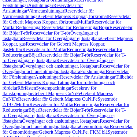
Förslutningar
Anslutningar
Reservdelar för
Anslutningar
Värmeanslutningar
Reservdelar för
Värmeanslutningar
Geberit Mapress Koppar, förkromat
Reservdelar
för Geberit Mapress Koppar, förkromat
Muffar
Reservdelar för
Muffar
Reduceringar
Reservdelar för Reduceringar
Böjar
Reservdelar
för Böjar
T-rör
Reservdelar för T-rör
Övergångar ej
löstagbara
Reservdelar för Övergångar ej löstagbara
Geberit Mapress
Koppar, gas
Reservdelar för Geberit Mapress Koppar,
gas
Muffar
Reservdelar för Muffar
Reduceringar
Reservdelar för
Reduceringar
Böjar
Reservdelar för Böjar
T-rör
Reservdelar för T-
rör
Övergångar ej löstagbara
Reservdelar för Övergångar ej
löstagbara
Övergångar och anslutningar, löstagbara
Reservdelar för
Övergångar och anslutningar, löstagbara
Förslutningar
Reservdelar
för Förslutningar
Anslutningar
Reservdelar för Anslutningar
Tillbehör
för Geberit Mapress Koppar
Tätningar för rörledningar och
rördelar
Rörfästen
Systempackningar
Set skruv för
flänskopplingar
Geberit Mapress CuNiFe
Geberit Mapress
CuNiFe
Reservdelar för Geberit Mapress CuNiFe
Systemrör
2.1972
Muffar
Reservdelar för Muffar
Reduceringar
Reservdelar för
Reduceringar
Böjar
Reservdelar för Böjar
T-rör
Reservdelar för T-
rör
Övergångar ej löstagbara
Reservdelar för Övergångar ej
löstagbara
Övergångar och anslutningar, löstagbara
Reservdelar för
Övergångar och anslutningar, löstagbara
Genomföringar
Reservdelar
för Genomföringar
Geberit Mapress CuNiFe, FKM blå
Systemrör