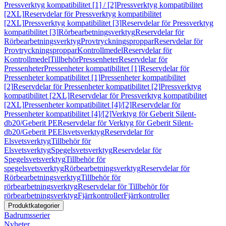
Pressverktyg kompatibilitet [1] / [2]
Pressverktyg kompatibilitet
[2XL]
Reservdelar för Pressverktyg kompatibilitet
[2XL]
Pressverktyg kompatibilitet [3]
Reservdelar för Pressverktyg
kompatibilitet [3]
Rörbearbetningsverktyg
Reservdelar för
Rörbearbetningsverktyg
Provtryckningsproppar
Reservdelar för
Provtryckningsproppar
Kontrollmedel
Reservdelar för
Kontrollmedel
Tillbehör
Pressenheter
Reservdelar för
Pressenheter
Pressenheter kompatibilitet [1]
Reservdelar för
Pressenheter kompatibilitet [1]
Pressenheter kompatibilitet
[2]
Reservdelar för Pressenheter kompatibilitet [2]
Pressverktyg
kompatibilitet [2XL]
Reservdelar för Pressverktyg kompatibilitet
[2XL]
Pressenheter kompatibilitet [4]/[2]
Reservdelar för
Pressenheter kompatibilitet [4]/[2]
Verktyg för Geberit Silent-
db20/Geberit PE
Reservdelar för Verktyg för Geberit Silent-
db20/Geberit PE
Elsvetsverktyg
Reservdelar för
Elsvetsverktyg
Tillbehör för
Elsvetsverktyg
Spegelsvetsverktyg
Reservdelar för
Spegelsvetsverktyg
Tillbehör för
spegelsvetsverktyg
Rörbearbetningsverktyg
Reservdelar för
Rörbearbetningsverktyg
Tillbehör för
rörbearbetningsverktyg
Reservdelar för Tillbehör för
rörbearbetningsverktyg
Fjärrkontroller
Fjärrkontroller
Produktkategorier
Badrumsserier
Nyheter