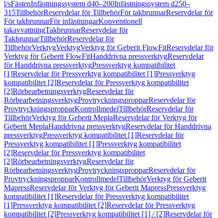
l/s
Fästen
Infästningssystem d40–200
Infästningssystem d250–
315
Tillbehör
Reservdelar för Tillbehör
För takbrunnar
Reservdelar för
För takbrunnar
För infästningar
Konventionell
takavvattning
Takbrunnar
Reservdelar för
Takbrunnar
Tillbehör
Reservdelar för
Tillbehör
Verktyg
Verktyg
Verktyg för Geberit FlowFit
Reservdelar för
Verktyg för Geberit FlowFit
Handdrivna pressverktyg
Reservdelar
för Handdrivna pressverktyg
Pressverktyg kompatibilitet
[1]
Reservdelar för Pressverktyg kompatibilitet [1]
Pressverktyg
kompatibilitet [2]
Reservdelar för Pressverktyg kompatibilitet
[2]
Rörbearbetningsverktyg
Reservdelar för
Rörbearbetningsverktyg
Provtryckningsproppar
Reservdelar för
Provtryckningsproppar
Kontrollmedel
Tillbehör
Reservdelar för
Tillbehör
Verktyg för Geberit Mepla
Reservdelar för Verktyg för
Geberit Mepla
Handdrivna pressverktyg
Reservdelar för Handdrivna
pressverktyg
Pressverktyg kompatibilitet [1]
Reservdelar för
Pressverktyg kompatibilitet [1]
Pressverktyg kompatibilitet
[2]
Reservdelar för Pressverktyg kompatibilitet
[2]
Rörbearbetningsverktyg
Reservdelar för
Rörbearbetningsverktyg
Provtryckningsproppar
Reservdelar för
Provtryckningsproppar
Kontrollmedel
Tillbehör
Verktyg för Geberit
Mapress
Reservdelar för Verktyg för Geberit Mapress
Pressverktyg
kompatibilitet [1]
Reservdelar för Pressverktyg kompatibilitet
[1]
Pressverktyg kompatibilitet [2]
Reservdelar för Pressverktyg
kompatibilitet [2]
Pressverktyg kompatibilitet [1] / [2]
Reservdelar för