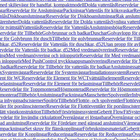
 med skiljevägg för handfat, kompaktmodell
Dolda vattenlås
Reservdelar 
gar
Reservdelar för Anslutningar
Packningar
Vattenlås för köksvaskar
Res
nlås
Diskhoanslutningar
Reservdelar för Diskhoanslutningar
Rak anslutn
tärenheter
Dolda vattenlås
Reservdelar för Dolda vattenlås
Synliga vatten
r tvättställ
Vattenlås
Reservdelar för Vattenlås
Anslutningsböjar
Reservde
ervdelar för Tillbehör
Golvbrunnar och badkar
Duschar
Golvavlopp för 
r för Golvbrunn för dusch
Tillbehör för golvbrunnar
Reservdelar för Til
chkar, d52
Reservdelar för Vattenlås för duschkar, d52
Utan propp för av
vdelar för Vattenlås för badkar, d52
Med vredmanövrering
Reservdelar
ing
Med vredmanövrering och inloppsrör
Reservdelar för Med vredmanö
 inloppsrör
Med PushControl tryckknappsmanövrering
Reservdelar för
r badkar
Reservdelar för Tillbehör för vattenlås för badkar
Anslutningssat
ix
Systemväggar
Reservdelar för Systemväggar
Installationssystem
Reservd
ent för WC
Reservdelar för Element för WC
Tvättställselement
Reservdel
belastningar
Reservdelar för Element för belastningar
Tillbehör
Reservdela
Reservdelar för Toppmonterad
Högmonterad
Reservdelar för Högmonte
 monterad
Tillbehör
Anslutningar
Packningar
Manschetter
Spolventiler
Inb
a inbyggnadscisterner
Spolrör
Tillbehör
Flottör- och spolventiler
Flottörve
iler för porslinscisterner
Reservdelar för Flottörventiler för porslinscister
lätt väggkonstruktion
Tillbehör
Försörjningssystem
Geberit FlowFit
Syst
vdelar för Invändig cirkulation
Övergångar ej löstagbara
Övergångar och
ad anslutning
Reservdelar för Fördelare med gängad anslutning
Värmean
empackningar
Set skruv för flänskopplingar
Förbrukningsmaterial
Geberit
ervdelar för Kopplingar
Reduceringar
Reservdelar för Reduceringar
Öve
ar ej löstagbara
Reservdelar för Övergångar ej löstagbara
Övergångar o