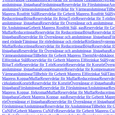
anslutningar, löstagbara
Förslutningar
Reservdelar för Förslutningar
Ans
anslutning
Värmeanslutningar
Reservdelar för Värmeanslutningar
Tillb
Mapress Rostfritt Stål
Reservdelar för Geberit Mapress Rostfritt Stål
Sy
Reduceringar
Böjar
Reservdelar för Böjar
T-rör
Reservdelar för T-rör
In
anslutningar, löstagbara
Reservdelar för Övergångar och anslutningar, 
för Anslutningar
Geberit Mapress Rostfritt Stål, gas
Reservdelar för Geb
Muffar
Reduceringar
Reservdelar för Reduceringar
Böjar
Reservdelar f
löstagbara
Reservdelar för Övergångar och anslutningar, löstagbara
För
med rörände
Tätningar för rörledningar och rördelar
Rörfästen
Systemp
Muffar
Reduceringar
Reservdelar för Reduceringar
Böjar
Reservdelar f
löstagbara
Reservdelar för Övergångar och anslutningar, löstagbara
Ko
Värmeanslutningar
Tillbehör för Geberit Mapress Therm
Skyddskåpor 
Elförzinkat Stål
Reservdelar för Geberit Mapress Elförzinkat Stål
Syste
Böjar
T-rör
Reservdelar för T-rör
Korsrör
Reservdelar för Korsrör
Övergå
anslutningar, löstagbara
Kompensatorer
Reservdelar för Kompensatore
Värmeanslutningar
Tillbehör för Geberit Mapress Elförzinkat Stål
Tätn
Mapress Koppar
Muffar
Reservdelar för Muffar
Reduceringar
Reservdel
cirkulation
Korsrör
Reservdelar för Korsrör
Övergångar ej löstagbara
Re
löstagbara
Förslutningar
Reservdelar för Förslutningar
Anslutningar
Res
Mapress Koppar, förkromat
Muffar
Reservdelar för Muffar
Reducering
löstagbara
Geberit Mapress Koppar, gas
Reservdelar för Geberit Mapr
rör
Övergångar ej löstagbara
Reservdelar för Övergångar ej löstagbara
Förslutningar
Anslutningar
Reservdelar för Anslutningar
Tillbehör för
CuNiFe
Geberit Mapress CuNiFe
Reservdelar för Geberit Mapress C