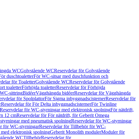
hängda WC
Golvstående WC
Reservdelar för Golvstående
För duschtoaletter
För WC-sitsar med duschfunktion och
delar för Toaletter
Golvstående WC
Reservdelar för Golvstående
rt toaletter
Förhöjda toaletter
Reservdelar för Förhöjda
 WC-sittring
Bidéer
Vägghängda bidéer
Reservdelar för Vägghängda
rvdelar för Spolplattor
För Sigma inbyggnadscisterner
Reservdelar för
r
Reservdelar för För Delta inbyggnadscisterner
För Twinline
Reservdelar för WC-styrningar med elektronisk spolning
För nätdrift,
ern 12 cm
Reservdelar för För nätdrift, för Geberit Omega
tyrningar med pneumatisk spolning
Reservdelar för WC-styrningar
ör för WC-styrningar
Reservdelar för Tillbehör för WC-
 med elektronisk spolning
Geberit Monolith moduler
Moduler för
vstående WC
Tillbehör
Reservdelar för