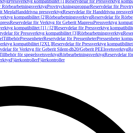
rktyg
Pressverktyg kompatibilitet [1]
Reservdelar för Pressverktyg kompati
r Rörbearbetningsverktyg
Provtryckningsproppar
Reservdelar för Provt
it Mepla
Handdrivna pressverktyg
Reservdelar för Handdrivna pressver
erktyg kompatibilitet [2]
Rörbearbetningsverktyg
Reservdelar för Rörbe
press
Reservdelar för Verktyg för Geberit Mapress
Pressverktyg kompatib
erktyg kompatibilitet [1] / [2]
Reservdelar för Pressverktyg kompatibilitet
vdelar för Pressverktyg kompatibilitet [3]
Rörbearbetningsverktyg
Reser
el
Tillbehör
Pressenheter
Reservdelar för Pressenheter
Pressenheter kompat
erktyg kompatibilitet [2XL]
Reservdelar för Pressverktyg kompatibilite
vdelar för Verktyg för Geberit Silent-db20/Geberit PE
Elsvetsverktyg
Re
Tillbehör för spegelsvetsverktyg
Rörbearbetningsverktyg
Reservdelar fö
erktyg
Fjärrkontroller
Fjärrkontroller