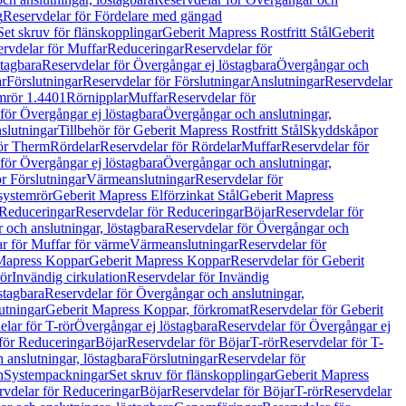
g
Reservdelar för Fördelare med gängad
Set skruv för flänskopplingar
Geberit Mapress Rostfritt Stål
Geberit
rvdelar för Muffar
Reduceringar
Reservdelar för
tagbara
Reservdelar för Övergångar ej löstagbara
Övergångar och
r
Förslutningar
Reservdelar för Förslutningar
Anslutningar
Reservdelar
mrör 1.4401
Rörnipplar
Muffar
Reservdelar för
för Övergångar ej löstagbara
Övergångar och anslutningar,
slutningar
Tillbehör för Geberit Mapress Rostfritt Stål
Skyddskåpor
ör Therm
Rördelar
Reservdelar för Rördelar
Muffar
Reservdelar för
för Övergångar ej löstagbara
Övergångar och anslutningar,
r Förslutningar
Värmeanslutningar
Reservdelar för
 systemrör
Geberit Mapress Elförzinkat Stål
Geberit Mapress
Reduceringar
Reservdelar för Reduceringar
Böjar
Reservdelar för
och anslutningar, löstagbara
Reservdelar för Övergångar och
r för Muffar för värme
Värmeanslutningar
Reservdelar för
Mapress Koppar
Geberit Mapress Koppar
Reservdelar för Geberit
rör
Invändig cirkulation
Reservdelar för Invändig
stagbara
Reservdelar för Övergångar och anslutningar,
utningar
Geberit Mapress Koppar, förkromat
Reservdelar för Geberit
lar för T-rör
Övergångar ej löstagbara
Reservdelar för Övergångar ej
för Reduceringar
Böjar
Reservdelar för Böjar
T-rör
Reservdelar för T-
 anslutningar, löstagbara
Förslutningar
Reservdelar för
n
Systempackningar
Set skruv för flänskopplingar
Geberit Mapress
rvdelar för Reduceringar
Böjar
Reservdelar för Böjar
T-rör
Reservdelar