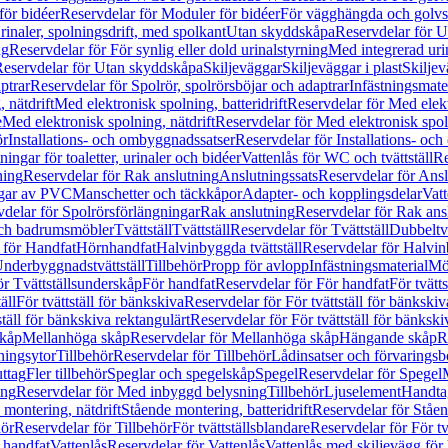
för bidéer
Reservdelar för Moduler för bidéer
För vägghängda och golvs
rinaler, spolningsdrift, med spolkant
Utan skyddskåpa
Reservdelar för 
ng
Reservdelar för För synlig eller dold urinalstyrning
Med integrerad uri
eservdelar för Utan skyddskåpa
Skiljeväggar
Skiljeväggar i plast
Skiljev
ptrar
Reservdelar för Spolrör, spolrörsböjar och adaptrar
Infästningsmate
 nätdrift
Med elektronisk spolning, batteridrift
Reservdelar för Med elektr
e
Med elektronisk spolning, nätdrift
Reservdelar för Med elektronisk spoln
ör
Installations- och ombyggnadssatser
Reservdelar för Installations- oc
ingar för toaletter, urinaler och bidéer
Vattenlås för WC och tvättställ
Re
ning
Reservdelar för Rak anslutning
Anslutningssats
Reservdelar för Ansl
ngar av PVC
Manschetter och täckkåpor
Adapter- och kopplingsdelar
Vatt
delar för Spolrörsförlängningar
Rak anslutning
Reservdelar för Rak ans
 och badrumsmöbler
Tvättställ
Tvättställ
Reservdelar för Tvättställ
Dubbeltvä
 för Handfat
Hörnhandfat
Halvinbyggda tvättställ
Reservdelar för Halvi
Underbyggnadstvättställ
Tillbehör
Propp för avlopp
Infästningsmaterial
Mö
ör Tvättställsunderskåp
För handfat
Reservdelar för För handfat
För tvätts
äll
För tvättställ för bänkskiva
Reservdelar för För tvättställ för bänkskiv
ställ för bänkskiva rektangulärt
Reservdelar för För tvättställ för bänkski
skåp
Mellanhöga skåp
Reservdelar för Mellanhöga skåp
Hängande skåp
R
ningsytor
Tillbehör
Reservdelar för Tillbehör
Lådinsatser och förvaringsb
uttag
Fler tillbehör
Speglar och spegelskåp
Spegel
Reservdelar för Spegel
ing
Reservdelar för Med inbyggd belysning
Tillbehör
Ljuselement
Handta
 montering, nätdrift
Stående montering, batteridrift
Reservdelar för Ståen
hör
Reservdelar för Tillbehör
För tvättställsblandare
Reservdelar för För tv
r handfat
Vattenlås
Reservdelar för Vattenlås
Vattenlås med skiljevägg för