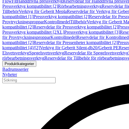
FlowFit
Handdrivna pressverktyg
Reservdelar för Handdrivna pressve
Pressverktyg kompatibilitet [2]
Rörbearbetningsverktyg
Reservdelar fö
Tillbehör
Verktyg för Geberit Mepla
Reservdelar för Verktyg för Geber
kompatibilitet [1]
Pressverktyg kompatibilitet [2]
Reservdelar för Pressv
Provtryckningsproppar
Kontrollmedel
Tillbehör
Verktyg för Geberit Ma
kompatibilitet [2]
Reservdelar för Pressverktyg kompatibilitet [2]
Pressv
Pressverktyg kompatibilitet [2XL]
Pressverktyg kompatibilitet [3]
Reser
för Provtryckningsproppar
Kontrollmedel
Reservdelar för Kontrollmed
kompatibilitet [2]
Reservdelar för Pressenheter kompatibilitet [2]
Pressv
kompatibilitet [4]/[2]
Verktyg för Geberit Silent-db20/Geberit PE
Reser
Elsvetsverktyg
Spegelsvetsverktyg
Reservdelar för Spegelsvetsverktyg
rörbearbetningsverktyg
Reservdelar för Tillbehör för rörbearbetningsv
Produktkategorier
Badrumsserier
Nyheter