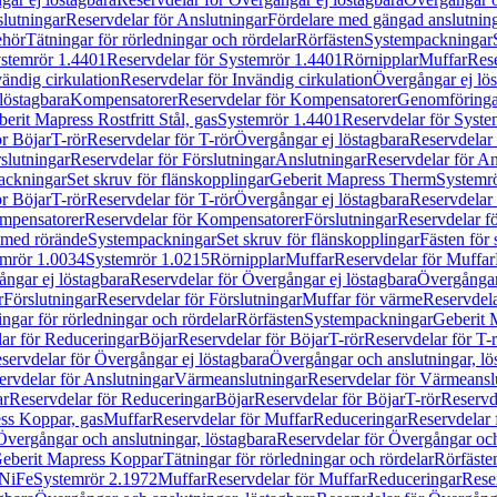
lutningar
Reservdelar för Anslutningar
Fördelare med gängad anslutnin
ehör
Tätningar för rörledningar och rördelar
Rörfästen
Systempackningar
stemrör 1.4401
Reservdelar för Systemrör 1.4401
Rörnipplar
Muffar
Rese
vändig cirkulation
Reservdelar för Invändig cirkulation
Övergångar ej lös
löstagbara
Kompensatorer
Reservdelar för Kompensatorer
Genomföringa
erit Mapress Rostfritt Stål, gas
Systemrör 1.4401
Reservdelar för Syste
ör Böjar
T-rör
Reservdelar för T-rör
Övergångar ej löstagbara
Reservdelar 
slutningar
Reservdelar för Förslutningar
Anslutningar
Reservdelar för An
ackningar
Set skruv för flänskopplingar
Geberit Mapress Therm
Systemr
ör Böjar
T-rör
Reservdelar för T-rör
Övergångar ej löstagbara
Reservdelar 
mpensatorer
Reservdelar för Kompensatorer
Förslutningar
Reservdelar fö
med rörände
Systempackningar
Set skruv för flänskopplingar
Fästen för
mrör 1.0034
Systemrör 1.0215
Rörnipplar
Muffar
Reservdelar för Muffar
ngar ej löstagbara
Reservdelar för Övergångar ej löstagbara
Övergångar 
r
Förslutningar
Reservdelar för Förslutningar
Muffar för värme
Reservdela
ingar för rörledningar och rördelar
Rörfästen
Systempackningar
Geberit 
ar för Reduceringar
Böjar
Reservdelar för Böjar
T-rör
Reservdelar för T-
servdelar för Övergångar ej löstagbara
Övergångar och anslutningar, lö
ervdelar för Anslutningar
Värmeanslutningar
Reservdelar för Värmeansl
ar
Reservdelar för Reduceringar
Böjar
Reservdelar för Böjar
T-rör
Reservde
ess Koppar, gas
Muffar
Reservdelar för Muffar
Reduceringar
Reservdelar 
Övergångar och anslutningar, löstagbara
Reservdelar för Övergångar och
 Geberit Mapress Koppar
Tätningar för rörledningar och rördelar
Rörfäste
uNiFe
Systemrör 2.1972
Muffar
Reservdelar för Muffar
Reduceringar
Rese