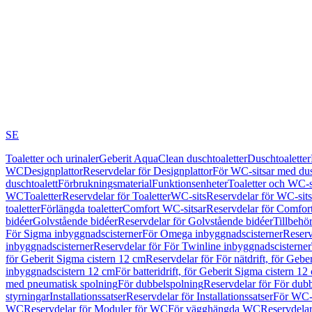
SE
Toaletter och urinaler
Geberit AquaClean duschtoaletter
Duschtoaletter
WC
Designplattor
Reservdelar för Designplattor
För WC-sitsar med du
duschtoalett
Förbrukningsmaterial
Funktionsenheter
Toaletter och WC-s
WC
Toaletter
Reservdelar för Toaletter
WC-sits
Reservdelar för WC-sits
toaletter
Förlängda toaletter
Comfort WC-sitsar
Reservdelar för Comfor
bidéer
Golvstående bidéer
Reservdelar för Golvstående bidéer
Tillbehö
För Sigma inbyggnadscisterner
För Omega inbyggnadscisterner
Reserv
inbyggnadscisterner
Reservdelar för För Twinline inbyggnadscisterner
för Geberit Sigma cistern 12 cm
Reservdelar för För nätdrift, för Gebe
inbyggnadscistern 12 cm
För batteridrift, för Geberit Sigma cistern 12
med pneumatisk spolning
För dubbelspolning
Reservdelar för För dub
styrningar
Installationssatser
Reservdelar för Installationssatser
För WC-s
WC
Reservdelar för Moduler för WC
För vägghängda WC
Reservdela