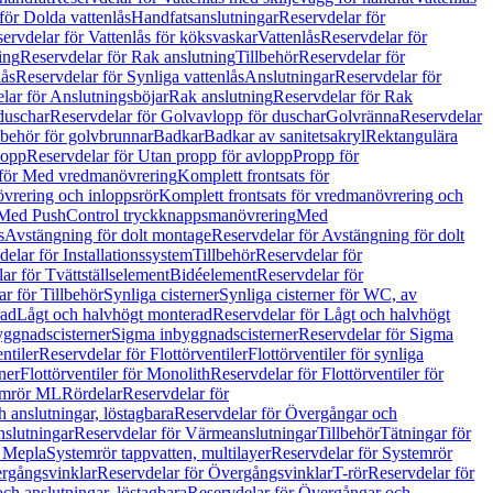
för Dolda vattenlås
Handfatsanslutningar
Reservdelar för
ervdelar för Vattenlås för köksvaskar
Vattenlås
Reservdelar för
ing
Reservdelar för Rak anslutning
Tillbehör
Reservdelar för
lås
Reservdelar för Synliga vattenlås
Anslutningar
Reservdelar för
lar för Anslutningsböjar
Rak anslutning
Reservdelar för Rak
duschar
Reservdelar för Golvavlopp för duschar
Golvränna
Reservdelar
lbehör för golvbrunnar
Badkar
Badkar av sanitetsakryl
Rektangulära
lopp
Reservdelar för Utan propp för avlopp
Propp för
 för Med vredmanövrering
Komplett frontsats för
vrering och inloppsrör
Komplett frontsats för vredmanövrering och
 Med PushControl tryckknappsmanövrering
Med
s
Avstängning för dolt montage
Reservdelar för Avstängning för dolt
elar för Installationssystem
Tillbehör
Reservdelar för
ar för Tvättställselement
Bidéelement
Reservdelar för
r för Tillbehör
Synliga cisterner
Synliga cisterner för WC, av
rad
Lågt och halvhögt monterad
Reservdelar för Lågt och halvhögt
yggnadscisterner
Sigma inbyggnadscisterner
Reservdelar för Sigma
ntiler
Reservdelar för Flottörventiler
Flottörventiler för synliga
ner
Flottörventiler för Monolith
Reservdelar för Flottörventiler för
emrör ML
Rördelar
Reservdelar för
 anslutningar, löstagbara
Reservdelar för Övergångar och
slutningar
Reservdelar för Värmeanslutningar
Tillbehör
Tätningar för
 Mepla
Systemrör tappvatten, multilayer
Reservdelar för Systemrör
rgångsvinklar
Reservdelar för Övergångsvinklar
T-rör
Reservdelar för
ch anslutningar, löstagbara
Reservdelar för Övergångar och