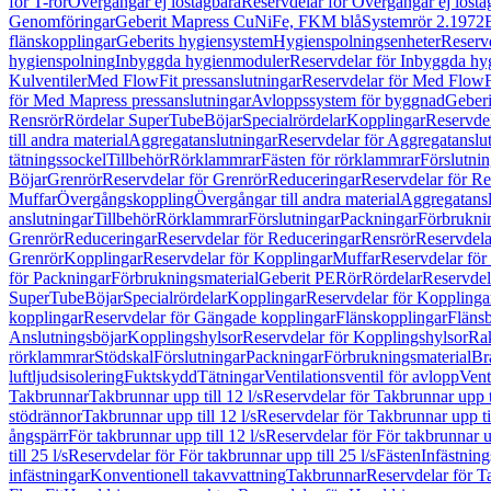
för T-rör
Övergångar ej löstagbara
Reservdelar för Övergångar ej lösta
Genomföringar
Geberit Mapress CuNiFe, FKM blå
Systemrör 2.1972
flänskopplingar
Geberits hygiensystem
Hygienspolningsenheter
Reserv
hygienspolning
Inbyggda hygienmoduler
Reservdelar för Inbyggda h
Kulventiler
Med FlowFit pressanslutningar
Reservdelar för Med FlowFi
för Med Mapress pressanslutningar
Avloppssystem för byggnad
Geberi
Rensrör
Rördelar SuperTube
Böjar
Specialrördelar
Kopplingar
Reservdel
till andra material
Aggregatanslutningar
Reservdelar för Aggregatanslu
tätningssockel
Tillbehör
Rörklammrar
Fästen för rörklammrar
Förslutnin
Böjar
Grenrör
Reservdelar för Grenrör
Reduceringar
Reservdelar för R
Muffar
Övergångskoppling
Övergångar till andra material
Aggregatansl
anslutningar
Tillbehör
Rörklammrar
Förslutningar
Packningar
Förbrukni
Grenrör
Reduceringar
Reservdelar för Reduceringar
Rensrör
Reservdela
Grenrör
Kopplingar
Reservdelar för Kopplingar
Muffar
Reservdelar för
för Packningar
Förbrukningsmaterial
Geberit PE
Rör
Rördelar
Reservdel
SuperTube
Böjar
Specialrördelar
Kopplingar
Reservdelar för Kopplinga
kopplingar
Reservdelar för Gängade kopplingar
Flänskopplingar
Fläns
Anslutningsböjar
Kopplingshylsor
Reservdelar för Kopplingshylsor
Rak
rörklammrar
Stödskal
Förslutningar
Packningar
Förbrukningsmaterial
Br
luftljudsisolering
Fuktskydd
Tätningar
Ventilationsventil för avlopp
Vent
Takbrunnar
Takbrunnar upp till 12 l/s
Reservdelar för Takbrunnar upp ti
stödrännor
Takbrunnar upp till 12 l/s
Reservdelar för Takbrunnar upp til
ångspärr
För takbrunnar upp till 12 l/s
Reservdelar för För takbrunnar up
till 25 l/s
Reservdelar för För takbrunnar upp till 25 l/s
Fästen
Infästnin
infästningar
Konventionell takavvattning
Takbrunnar
Reservdelar för T