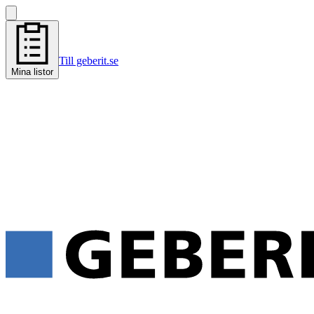
Till geberit.se
Mina listor