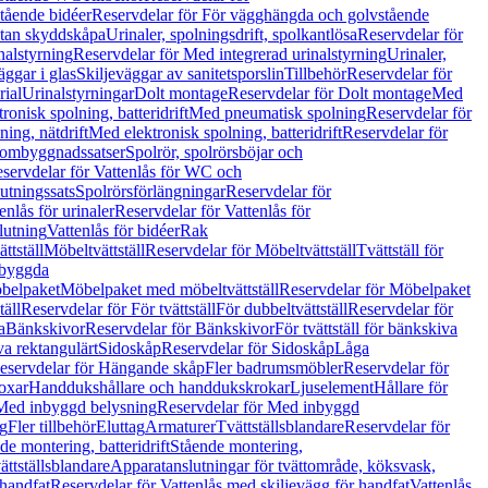
tående bidéer
Reservdelar för För vägghängda och golvstående
Utan skyddskåpa
Urinaler, spolningsdrift, spolkantlösa
Reservdelar för
nalstyrning
Reservdelar för Med integrerad urinalstyrning
Urinaler,
äggar i glas
Skiljeväggar av sanitetsporslin
Tillbehör
Reservdelar för
rial
Urinalstyrningar
Dolt montage
Reservdelar för Dolt montage
Med
onisk spolning, batteridrift
Med pneumatisk spolning
Reservdelar för
ing, nätdrift
Med elektronisk spolning, batteridrift
Reservdelar för
h ombyggnadssatser
Spolrör, spolrörsböjar och
servdelar för Vattenlås för WC och
utningssats
Spolrörsförlängningar
Reservdelar för
enlås för urinaler
Reservdelar för Vattenlås för
lutning
Vattenlås för bidéer
Rak
ttställ
Möbeltvättställ
Reservdelar för Möbeltvättställ
Tvättställ för
nbyggda
belpaket
Möbelpaket med möbeltvättställ
Reservdelar för Möbelpaket
täll
Reservdelar för För tvättställ
För dubbeltvättställ
Reservdelar för
a
Bänkskivor
Reservdelar för Bänkskivor
För tvättställ för bänkskiva
va rektangulärt
Sidoskåp
Reservdelar för Sidoskåp
Låga
eservdelar för Hängande skåp
Fler badrumsmöbler
Reservdelar för
oxar
Handdukshållare och handdukskrokar
Ljuselement
Hållare för
Med inbyggd belysning
Reservdelar för Med inbyggd
g
Fler tillbehör
Eluttag
Armaturer
Tvättställsblandare
Reservdelar för
de montering, batteridrift
Stående montering,
ättställsblandare
Apparatanslutningar för tvättområde, köksvask,
 handfat
Reservdelar för Vattenlås med skiljevägg för handfat
Vattenlås