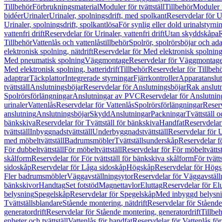
Tillbehör
Förbrukningsmaterial
Moduler för tvättställ
Tillbehör
Moduler 
bidéer
Urinaler
Urinaler, spolningsdrift, med spolkant
Reservdelar för U
Urinaler, spolningsdrift, spolkantlösa
För synlig eller dold urinalstyrni
vattenfri drift
Reservdelar för Urinaler, vattenfri drift
Utan skyddskåpa
R
Tillbehör
Vattenlås och vattenlåstillbehör
Spolrör, spolrörsböjar och ada
elektronisk spolning, nätdrift
Reservdelar för Med elektronisk spolning,
Med pneumatisk spolning
Väggmontage
Reservdelar för Väggmontag
Med elektronisk spolning, batteridrift
Tillbehör
Reservdelar för Tillbeh
adaptrar
Täckplattor
Integrerade styrningar
Fjärrkontroller
Apparatanslutn
tvättställ
Anslutningsböjar
Reservdelar för Anslutningsböjar
Rak anslut
Spolrörsförlängningar
Anslutningar av PVC
Reservdelar för Anslutni
urinaler
Vattenlås
Reservdelar för Vattenlås
Spolrörsförlängningar
Reserv
anslutning
Anslutningsböjar
Skydd
Anslutningar
Packningar
Tvättställ
bänkskiva
Reservdelar för Tvättställ för bänkskiva
Handfat
Reservdelar
tvättställ
Inbyggnadstvättställ
Underbyggnadstvättställ
Reservdelar för 
med möbeltvättställ
Badrumsmöbler
Tvättställsunderskåp
Reservdelar f
För dubbeltvättställ
För möbeltvättställ
Reservdelar för För möbeltvättst
skålform
Reservdelar för För tvättställ för bänkskiva skålform
För tvätt
sidoskåp
Reservdelar för Låga sidoskåp
Högskåp
Reservdelar för Hög
Fler badrumsmöbler
Väggavställningsytor
Reservdelar för Väggavställ
bänkskivor
Handtag
Set fotstöd
Magnettavlor
Eluttag
Reservdelar för El
belysning
Spegelskåp
Reservdelar för Spegelskåp
Med inbyggd belysn
Tvättställsblandare
Stående montering, nätdrift
Reservdelar för Stående
generatordrift
Reservdelar för Stående montering, generatordrift
Tillbe
enheter och tvättställ
Vattenlås för handfat
Reservdelar för Vattenlås fö