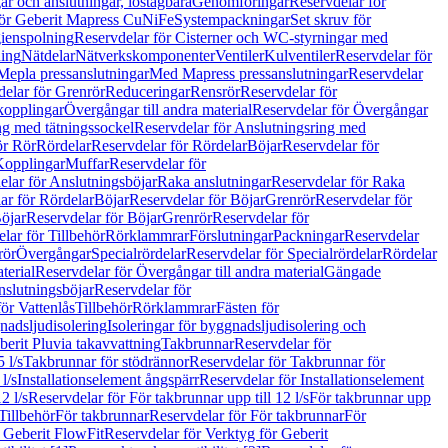
r och anslutningar, löstagbara
Genomföringar
Reservdelar för
för Geberit Mapress CuNiFe
Systempackningar
Set skruv för
ienspolning
Reservdelar för Cisterner och WC-styrningar med
ning
Nätdelar
Nätverkskomponenter
Ventiler
Kulventiler
Reservdelar för
Mepla pressanslutningar
Med Mapress pressanslutningar
Reservdelar
elar för Grenrör
Reduceringar
Rensrör
Reservdelar för
opplingar
Övergångar till andra material
Reservdelar för Övergångar
ng med tätningssockel
Reservdelar för Anslutningsring med
ör Rör
Rördelar
Reservdelar för Rördelar
Böjar
Reservdelar för
Kopplingar
Muffar
Reservdelar för
elar för Anslutningsböjar
Raka anslutningar
Reservdelar för Raka
ar för Rördelar
Böjar
Reservdelar för Böjar
Grenrör
Reservdelar för
öjar
Reservdelar för Böjar
Grenrör
Reservdelar för
lar för Tillbehör
Rörklammrar
Förslutningar
Packningar
Reservdelar
rör
Övergångar
Specialrördelar
Reservdelar för Specialrördelar
Rördelar
terial
Reservdelar för Övergångar till andra material
Gängade
slutningsböjar
Reservdelar för
ör Vattenlås
Tillbehör
Rörklammrar
Fästen för
gnadsljudisolering
Isoleringar för byggnadsljudisolering och
berit Pluvia takavvattning
Takbrunnar
Reservdelar för
 l/s
Takbrunnar för stödrännor
Reservdelar för Takbrunnar för
l/s
Installationselement ångspärr
Reservdelar för Installationselement
2 l/s
Reservdelar för För takbrunnar upp till 12 l/s
För takbrunnar upp
Tillbehör
För takbrunnar
Reservdelar för För takbrunnar
För
 Geberit FlowFit
Reservdelar för Verktyg för Geberit