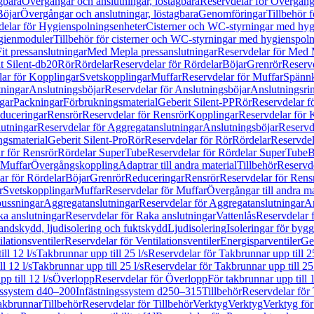
gbara
Övergångar och anslutningar, löstagbara
Reservdelar för Övergånga
Böjar
Övergångar och anslutningar, löstagbara
Genomföringar
Tillbehör 
delar för Hygienspolningsenheter
Cisterner och WC-styrningar med hyg
ygienmoduler
Tillbehör för cisterner och WC-styrningar med hygienspol
t pressanslutningar
Med Mepla pressanslutningar
Reservdelar för Med 
t Silent-db20
Rör
Rördelar
Reservdelar för Rördelar
Böjar
Grenrör
Reservd
ar för Kopplingar
Svetskopplingar
Muffar
Reservdelar för Muffar
Spännk
tningar
Anslutningsböjar
Reservdelar för Anslutningsböjar
Anslutningsri
gar
Packningar
Förbrukningsmaterial
Geberit Silent-PP
Rör
Reservdelar f
educeringar
Rensrör
Reservdelar för Rensrör
Kopplingar
Reservdelar för 
utningar
Reservdelar för Aggregatanslutningar
Anslutningsböjar
Reservd
ngsmaterial
Geberit Silent-Pro
Rör
Reservdelar för Rör
Rördelar
Reservdel
r för Rensrör
Rördelar SuperTube
Reservdelar för Rördelar SuperTube
B
 Muffar
Övergångskoppling
Adaptrar till andra material
Tillbehör
Reservde
ar för Rördelar
Böjar
Grenrör
Reduceringar
Rensrör
Reservdelar för Rens
r
Svetskopplingar
Muffar
Reservdelar för Muffar
Övergångar till andra ma
bussningar
Aggregatanslutningar
Reservdelar för Aggregatanslutningar
An
a anslutningar
Reservdelar för Raka anslutningar
Vattenlås
Reservdelar f
andskydd, ljudisolering och fuktskydd
Ljudisolering
Isoleringar för byg
ilationsventiler
Reservdelar för Ventilationsventiler
Energisparventiler
Ge
ll 12 l/s
Takbrunnar upp till 25 l/s
Reservdelar för Takbrunnar upp till 25
l 12 l/s
Takbrunnar upp till 25 l/s
Reservdelar för Takbrunnar upp till 25 
p till 12 l/s
Överlopp
Reservdelar för Överlopp
För takbrunnar upp till 1
gssystem d40–200
Infästningssystem d250–315
Tillbehör
Reservdelar för 
akbrunnar
Tillbehör
Reservdelar för Tillbehör
Verktyg
Verktyg
Verktyg för