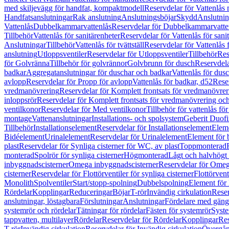
med skiljevägg för handfat, kompaktmodell
Reservdelar för Vattenlås
Handfatsanslutningar
Rak anslutning
Anslutningsböjar
Skydd
Anslutnin
Vattenlås
Dubbelkammarvattenlås
Reservdelar för Dubbelkammarvatte
Tillbehör
Vattenlås för sanitärenheter
Reservdelar för Vattenlås för sani
Anslutningar
Tillbehör
Vattenlås för tvättställ
Reservdelar för Vattenlås fö
anslutning
Utloppsventiler
Reservdelar för Utloppsventiler
Tillbehör
Res
för Golvränna
Tillbehör för golvrännor
Golvbrunn för dusch
Reservdela
badkar
Aggregatanslutningar för duschar och badkar
Vattenlås för dus
avlopp
Reservdelar för Propp för avlopp
Vattenlås för badkar, d52
Reser
vredmanövrering
Reservdelar för Komplett frontsats för vredmanövrer
inloppsrör
Reservdelar för Komplett frontsats för vredmanövrering och
ventilkonor
Reservdelar för Med ventilkonor
Tillbehör för vattenlås fö
montage
Vattenanslutningar
Installations- och spolsystem
Geberit Duof
Tillbehör
Installationselement
Reservdelar för Installationselement
Elem
Bidéelement
Urinalelement
Reservdelar för Urinalelement
Element för 
plast
Reservdelar för Synliga cisterner för WC, av plast
Toppmonterad
monterad
Spolrör för synliga cisterner
Högmonterad
Lågt och halvhögt
inbyggnadscisterner
Omega inbyggnadscisterner
Reservdelar för Omeg
cisterner
Reservdelar för Flottörventiler för synliga cisterner
Flottörvent
Monolith
Spolventiler
Start/stopp-spolning
Dubbelspolning
Element för 
Rördelar
Kopplingar
Reduceringar
Böjar
T-rör
Invändig cirkulation
Reser
anslutningar, löstagbara
Förslutningar
Anslutningar
Fördelare med gäng
systemrör och rördelar
Tätningar för rördelar
Fästen för systemrör
Syst
tappvatten, multilayer
Rördelar
Reservdelar för Rördelar
Kopplingar
Res
T-rör
Invändig cirkulation
Reservdelar för Invändig cirkulation
Övergång