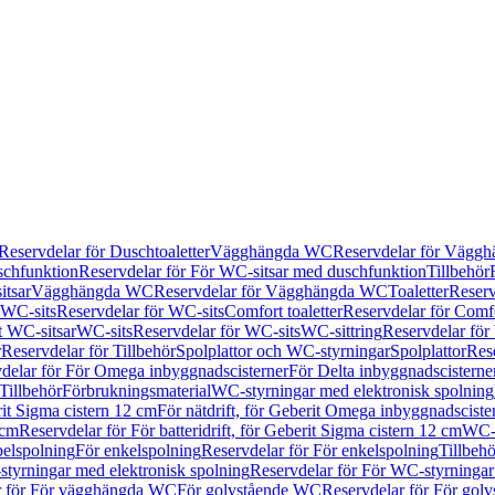
Reservdelar för Duschtoaletter
Vägghängda WC
Reservdelar för Vägg
schfunktion
Reservdelar för För WC-sitsar med duschfunktion
Tillbehör
itsar
Vägghängda WC
Reservdelar för Vägghängda WC
Toaletter
Reserv
WC-sits
Reservdelar för WC-sits
Comfort toaletter
Reservdelar för Comfo
t WC-sitsar
WC-sits
Reservdelar för WC-sits
WC-sittring
Reservdelar för
r
Reservdelar för Tillbehör
Spolplattor och WC-styrningar
Spolplattor
Rese
delar för För Omega inbyggnadscisterner
För Delta inbyggnadscisterne
Tillbehör
Förbrukningsmaterial
WC-styrningar med elektronisk spolning
rit Sigma cistern 12 cm
För nätdrift, för Geberit Omega inbyggnadscist
 cm
Reservdelar för För batteridrift, för Geberit Sigma cistern 12 cm
WC-s
belspolning
För enkelspolning
Reservdelar för För enkelspolning
Tillbeh
tyrningar med elektronisk spolning
Reservdelar för För WC-styrningar
r för För vägghängda WC
För golvstående WC
Reservdelar för För gol