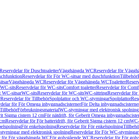
Reservdelar för Duschtoaletter
Vägghängda WC
Reservdelar för Vägg
schfunktion
Reservdelar för För WC-sitsar med duschfunktion
Tillbehör
itsar
Vägghängda WC
Reservdelar för Vägghängda WC
Toaletter
Reserv
WC-sits
Reservdelar för WC-sits
Comfort toaletter
Reservdelar för Comfo
t WC-sitsar
WC-sits
Reservdelar för WC-sits
WC-sittring
Reservdelar för
r
Reservdelar för Tillbehör
Spolplattor och WC-styrningar
Spolplattor
Rese
delar för För Omega inbyggnadscisterner
För Delta inbyggnadscisterne
Tillbehör
Förbrukningsmaterial
WC-styrningar med elektronisk spolning
rit Sigma cistern 12 cm
För nätdrift, för Geberit Omega inbyggnadscist
 cm
Reservdelar för För batteridrift, för Geberit Sigma cistern 12 cm
WC-s
belspolning
För enkelspolning
Reservdelar för För enkelspolning
Tillbeh
tyrningar med elektronisk spolning
Reservdelar för För WC-styrningar
r för För vägghängda WC
För golvstående WC
Reservdelar för För gol