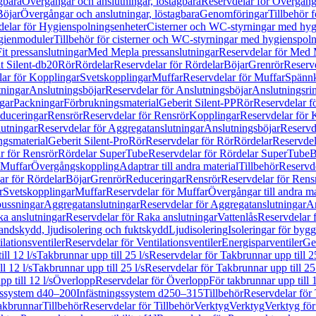
gbara
Övergångar och anslutningar, löstagbara
Reservdelar för Övergånga
Böjar
Övergångar och anslutningar, löstagbara
Genomföringar
Tillbehör 
delar för Hygienspolningsenheter
Cisterner och WC-styrningar med hyg
ygienmoduler
Tillbehör för cisterner och WC-styrningar med hygienspol
t pressanslutningar
Med Mepla pressanslutningar
Reservdelar för Med 
t Silent-db20
Rör
Rördelar
Reservdelar för Rördelar
Böjar
Grenrör
Reservd
ar för Kopplingar
Svetskopplingar
Muffar
Reservdelar för Muffar
Spännk
tningar
Anslutningsböjar
Reservdelar för Anslutningsböjar
Anslutningsri
gar
Packningar
Förbrukningsmaterial
Geberit Silent-PP
Rör
Reservdelar f
educeringar
Rensrör
Reservdelar för Rensrör
Kopplingar
Reservdelar för 
utningar
Reservdelar för Aggregatanslutningar
Anslutningsböjar
Reservd
ngsmaterial
Geberit Silent-Pro
Rör
Reservdelar för Rör
Rördelar
Reservdel
r för Rensrör
Rördelar SuperTube
Reservdelar för Rördelar SuperTube
B
 Muffar
Övergångskoppling
Adaptrar till andra material
Tillbehör
Reservde
ar för Rördelar
Böjar
Grenrör
Reduceringar
Rensrör
Reservdelar för Rens
r
Svetskopplingar
Muffar
Reservdelar för Muffar
Övergångar till andra ma
bussningar
Aggregatanslutningar
Reservdelar för Aggregatanslutningar
An
a anslutningar
Reservdelar för Raka anslutningar
Vattenlås
Reservdelar f
andskydd, ljudisolering och fuktskydd
Ljudisolering
Isoleringar för byg
ilationsventiler
Reservdelar för Ventilationsventiler
Energisparventiler
Ge
ll 12 l/s
Takbrunnar upp till 25 l/s
Reservdelar för Takbrunnar upp till 25
l 12 l/s
Takbrunnar upp till 25 l/s
Reservdelar för Takbrunnar upp till 25 
p till 12 l/s
Överlopp
Reservdelar för Överlopp
För takbrunnar upp till 1
gssystem d40–200
Infästningssystem d250–315
Tillbehör
Reservdelar för 
akbrunnar
Tillbehör
Reservdelar för Tillbehör
Verktyg
Verktyg
Verktyg för