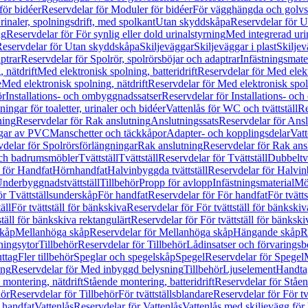
för bidéer
Reservdelar för Moduler för bidéer
För vägghängda och golvs
rinaler, spolningsdrift, med spolkant
Utan skyddskåpa
Reservdelar för 
ng
Reservdelar för För synlig eller dold urinalstyrning
Med integrerad uri
eservdelar för Utan skyddskåpa
Skiljeväggar
Skiljeväggar i plast
Skiljev
ptrar
Reservdelar för Spolrör, spolrörsböjar och adaptrar
Infästningsmate
 nätdrift
Med elektronisk spolning, batteridrift
Reservdelar för Med elektr
e
Med elektronisk spolning, nätdrift
Reservdelar för Med elektronisk spoln
ör
Installations- och ombyggnadssatser
Reservdelar för Installations- oc
ingar för toaletter, urinaler och bidéer
Vattenlås för WC och tvättställ
Re
ning
Reservdelar för Rak anslutning
Anslutningssats
Reservdelar för Ansl
ngar av PVC
Manschetter och täckkåpor
Adapter- och kopplingsdelar
Vatt
delar för Spolrörsförlängningar
Rak anslutning
Reservdelar för Rak ans
 och badrumsmöbler
Tvättställ
Tvättställ
Reservdelar för Tvättställ
Dubbeltvä
 för Handfat
Hörnhandfat
Halvinbyggda tvättställ
Reservdelar för Halvi
Underbyggnadstvättställ
Tillbehör
Propp för avlopp
Infästningsmaterial
Mö
ör Tvättställsunderskåp
För handfat
Reservdelar för För handfat
För tvätts
äll
För tvättställ för bänkskiva
Reservdelar för För tvättställ för bänkskiv
ställ för bänkskiva rektangulärt
Reservdelar för För tvättställ för bänkski
skåp
Mellanhöga skåp
Reservdelar för Mellanhöga skåp
Hängande skåp
R
ningsytor
Tillbehör
Reservdelar för Tillbehör
Lådinsatser och förvaringsb
uttag
Fler tillbehör
Speglar och spegelskåp
Spegel
Reservdelar för Spegel
ing
Reservdelar för Med inbyggd belysning
Tillbehör
Ljuselement
Handta
 montering, nätdrift
Stående montering, batteridrift
Reservdelar för Ståen
hör
Reservdelar för Tillbehör
För tvättställsblandare
Reservdelar för För tv
r handfat
Vattenlås
Reservdelar för Vattenlås
Vattenlås med skiljevägg för