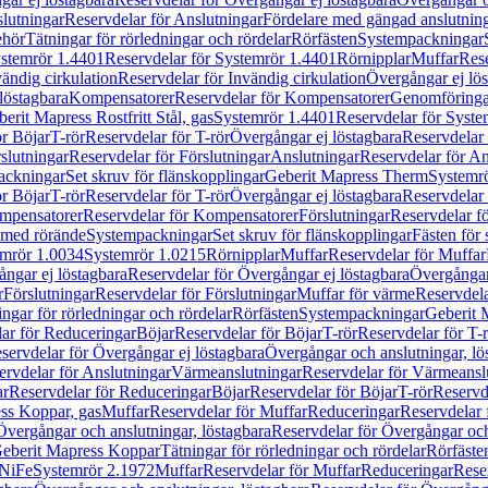
lutningar
Reservdelar för Anslutningar
Fördelare med gängad anslutnin
ehör
Tätningar för rörledningar och rördelar
Rörfästen
Systempackningar
stemrör 1.4401
Reservdelar för Systemrör 1.4401
Rörnipplar
Muffar
Rese
vändig cirkulation
Reservdelar för Invändig cirkulation
Övergångar ej lös
löstagbara
Kompensatorer
Reservdelar för Kompensatorer
Genomföringa
erit Mapress Rostfritt Stål, gas
Systemrör 1.4401
Reservdelar för Syste
ör Böjar
T-rör
Reservdelar för T-rör
Övergångar ej löstagbara
Reservdelar 
slutningar
Reservdelar för Förslutningar
Anslutningar
Reservdelar för An
ackningar
Set skruv för flänskopplingar
Geberit Mapress Therm
Systemr
ör Böjar
T-rör
Reservdelar för T-rör
Övergångar ej löstagbara
Reservdelar 
mpensatorer
Reservdelar för Kompensatorer
Förslutningar
Reservdelar fö
med rörände
Systempackningar
Set skruv för flänskopplingar
Fästen för
mrör 1.0034
Systemrör 1.0215
Rörnipplar
Muffar
Reservdelar för Muffar
ngar ej löstagbara
Reservdelar för Övergångar ej löstagbara
Övergångar 
r
Förslutningar
Reservdelar för Förslutningar
Muffar för värme
Reservdela
ingar för rörledningar och rördelar
Rörfästen
Systempackningar
Geberit 
ar för Reduceringar
Böjar
Reservdelar för Böjar
T-rör
Reservdelar för T-
servdelar för Övergångar ej löstagbara
Övergångar och anslutningar, lö
ervdelar för Anslutningar
Värmeanslutningar
Reservdelar för Värmeansl
ar
Reservdelar för Reduceringar
Böjar
Reservdelar för Böjar
T-rör
Reservde
ess Koppar, gas
Muffar
Reservdelar för Muffar
Reduceringar
Reservdelar 
Övergångar och anslutningar, löstagbara
Reservdelar för Övergångar och
 Geberit Mapress Koppar
Tätningar för rörledningar och rördelar
Rörfäste
uNiFe
Systemrör 2.1972
Muffar
Reservdelar för Muffar
Reduceringar
Rese