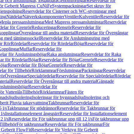
r och anslutningar, löstagbara
Genomföringar
Reservdelar för
för Geberit Mapress CuNiFe
Systempackningar
Set skruv för
ienspolning
Reservdelar för Cisterner och WC-styrningar med
ning
Nätdelar
Nätverkskomponenter
Ventiler
Kulventiler
Reservdelar för
Mepla pressanslutningar
Med Mapress pressanslutningar
Reservdelar
elar för Grenrör
Reduceringar
Rensrör
Reservdelar för
opplingar
Övergångar till andra material
Reservdelar för Övergångar
ng med tätningssockel
Reservdelar för Anslutningsring med
ör Rör
Rördelar
Reservdelar för Rördelar
Böjar
Reservdelar för
Kopplingar
Muffar
Reservdelar för
elar för Anslutningsböjar
Raka anslutningar
Reservdelar för Raka
ar för Rördelar
Böjar
Reservdelar för Böjar
Grenrör
Reservdelar för
öjar
Reservdelar för Böjar
Grenrör
Reservdelar för
lar för Tillbehör
Rörklammrar
Förslutningar
Packningar
Reservdelar
rör
Övergångar
Specialrördelar
Reservdelar för Specialrördelar
Rördelar
terial
Reservdelar för Övergångar till andra material
Gängade
slutningsböjar
Reservdelar för
ör Vattenlås
Tillbehör
Rörklammrar
Fästen för
gnadsljudisolering
Isoleringar för byggnadsljudisolering och
berit Pluvia takavvattning
Takbrunnar
Reservdelar för
 l/s
Takbrunnar för stödrännor
Reservdelar för Takbrunnar för
l/s
Installationselement ångspärr
Reservdelar för Installationselement
2 l/s
Reservdelar för För takbrunnar upp till 12 l/s
För takbrunnar upp
Tillbehör
För takbrunnar
Reservdelar för För takbrunnar
För
 Geberit FlowFit
Reservdelar för Verktyg för Geberit