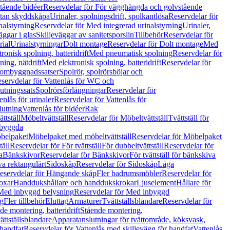
tående bidéer
Reservdelar för För vägghängda och golvstående
Utan skyddskåpa
Urinaler, spolningsdrift, spolkantlösa
Reservdelar för
nalstyrning
Reservdelar för Med integrerad urinalstyrning
Urinaler,
äggar i glas
Skiljeväggar av sanitetsporslin
Tillbehör
Reservdelar för
rial
Urinalstyrningar
Dolt montage
Reservdelar för Dolt montage
Med
onisk spolning, batteridrift
Med pneumatisk spolning
Reservdelar för
ing, nätdrift
Med elektronisk spolning, batteridrift
Reservdelar för
h ombyggnadssatser
Spolrör, spolrörsböjar och
servdelar för Vattenlås för WC och
utningssats
Spolrörsförlängningar
Reservdelar för
enlås för urinaler
Reservdelar för Vattenlås för
lutning
Vattenlås för bidéer
Rak
ttställ
Möbeltvättställ
Reservdelar för Möbeltvättställ
Tvättställ för
nbyggda
belpaket
Möbelpaket med möbeltvättställ
Reservdelar för Möbelpaket
täll
Reservdelar för För tvättställ
För dubbeltvättställ
Reservdelar för
a
Bänkskivor
Reservdelar för Bänkskivor
För tvättställ för bänkskiva
va rektangulärt
Sidoskåp
Reservdelar för Sidoskåp
Låga
eservdelar för Hängande skåp
Fler badrumsmöbler
Reservdelar för
oxar
Handdukshållare och handdukskrokar
Ljuselement
Hållare för
Med inbyggd belysning
Reservdelar för Med inbyggd
g
Fler tillbehör
Eluttag
Armaturer
Tvättställsblandare
Reservdelar för
de montering, batteridrift
Stående montering,
ättställsblandare
Apparatanslutningar för tvättområde, köksvask,
 handfat
Reservdelar för Vattenlås med skiljevägg för handfat
Vattenlås