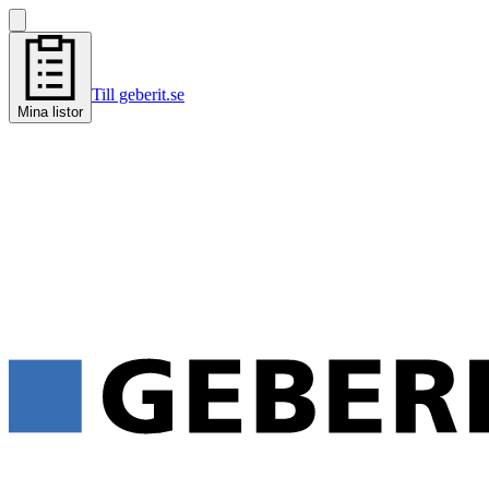
Till geberit.se
Mina listor