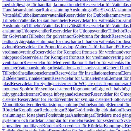
med skiljevägg för handfat, kompaktmodell
Reservdelar för Vattenlås
Handfatsanslutningar
Rak anslutning
Anslutningsböjar
Skydd
Anslutnin
Vattenlås
Dubbelkammarvattenlås
Reservdelar för Dubbelkammarvatte
Tillbehör
Vattenlås för sanitärenheter
Reservdelar för Vattenlås för sani
Anslutningar
Tillbehör
Vattenlås för tvättställ
Reservdelar för Vattenlås fö
anslutning
Utloppsventiler
Reservdelar för Utloppsventiler
Tillbehör
Res
för Golvränna
Tillbehör för golvrännor
Golvbrunn för dusch
Reservdela
badkar
Aggregatanslutningar för duschar och badkar
Vattenlås för dus
avlopp
Reservdelar för Propp för avlopp
Vattenlås för badkar, d52
Reser
vredmanövrering
Reservdelar för Komplett frontsats för vredmanövrer
inloppsrör
Reservdelar för Komplett frontsats för vredmanövrering och
ventilkonor
Reservdelar för Med ventilkonor
Tillbehör för vattenlås fö
montage
Vattenanslutningar
Installations- och spolsystem
Geberit Duof
Tillbehör
Installationselement
Reservdelar för Installationselement
Elem
Bidéelement
Urinalelement
Reservdelar för Urinalelement
Element för 
plast
Reservdelar för Synliga cisterner för WC, av plast
Toppmonterad
monterad
Spolrör för synliga cisterner
Högmonterad
Lågt och halvhögt
inbyggnadscisterner
Omega inbyggnadscisterner
Reservdelar för Omeg
cisterner
Reservdelar för Flottörventiler för synliga cisterner
Flottörvent
Monolith
Spolventiler
Start/stopp-spolning
Dubbelspolning
Element för 
Rördelar
Kopplingar
Reduceringar
Böjar
T-rör
Invändig cirkulation
Reser
anslutningar, löstagbara
Förslutningar
Anslutningar
Fördelare med gäng
systemrör och rördelar
Tätningar för rördelar
Fästen för systemrör
Syst
tappvatten, multilayer
Rördelar
Reservdelar för Rördelar
Kopplingar
Res
T-rör
Invändig cirkulation
Reservdelar för Invändig cirkulation
Övergång