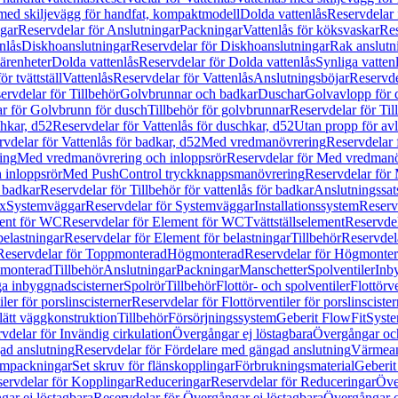
 med skiljevägg för handfat, kompaktmodell
Dolda vattenlås
Reservdelar 
gar
Reservdelar för Anslutningar
Packningar
Vattenlås för köksvaskar
Res
nlås
Diskhoanslutningar
Reservdelar för Diskhoanslutningar
Rak anslutn
tärenheter
Dolda vattenlås
Reservdelar för Dolda vattenlås
Synliga vatten
r tvättställ
Vattenlås
Reservdelar för Vattenlås
Anslutningsböjar
Reservde
ervdelar för Tillbehör
Golvbrunnar och badkar
Duschar
Golvavlopp för 
r för Golvbrunn för dusch
Tillbehör för golvbrunnar
Reservdelar för Til
chkar, d52
Reservdelar för Vattenlås för duschkar, d52
Utan propp för av
vdelar för Vattenlås för badkar, d52
Med vredmanövrering
Reservdelar
ing
Med vredmanövrering och inloppsrör
Reservdelar för Med vredmanö
 inloppsrör
Med PushControl tryckknappsmanövrering
Reservdelar för
r badkar
Reservdelar för Tillbehör för vattenlås för badkar
Anslutningssat
ix
Systemväggar
Reservdelar för Systemväggar
Installationssystem
Reservd
ent för WC
Reservdelar för Element för WC
Tvättställselement
Reservdel
belastningar
Reservdelar för Element för belastningar
Tillbehör
Reservdela
Reservdelar för Toppmonterad
Högmonterad
Reservdelar för Högmonte
 monterad
Tillbehör
Anslutningar
Packningar
Manschetter
Spolventiler
Inb
a inbyggnadscisterner
Spolrör
Tillbehör
Flottör- och spolventiler
Flottörve
iler för porslinscisterner
Reservdelar för Flottörventiler för porslinscister
lätt väggkonstruktion
Tillbehör
Försörjningssystem
Geberit FlowFit
Syst
vdelar för Invändig cirkulation
Övergångar ej löstagbara
Övergångar och
ad anslutning
Reservdelar för Fördelare med gängad anslutning
Värmean
empackningar
Set skruv för flänskopplingar
Förbrukningsmaterial
Geberit
ervdelar för Kopplingar
Reduceringar
Reservdelar för Reduceringar
Öve
ar ej löstagbara
Reservdelar för Övergångar ej löstagbara
Övergångar o