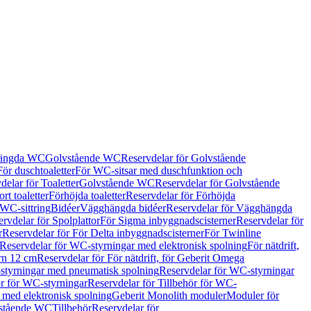
hängda WC
Golvstående WC
Reservdelar för Golvstående
För duschtoaletter
För WC-sitsar med duschfunktion och
delar för Toaletter
Golvstående WC
Reservdelar för Golvstående
rt toaletter
Förhöjda toaletter
Reservdelar för Förhöjda
 WC-sittring
Bidéer
Vägghängda bidéer
Reservdelar för Vägghängda
rvdelar för Spolplattor
För Sigma inbyggnadscisterner
Reservdelar för
r
Reservdelar för För Delta inbyggnadscisterner
För Twinline
Reservdelar för WC-styrningar med elektronisk spolning
För nätdrift,
ern 12 cm
Reservdelar för För nätdrift, för Geberit Omega
tyrningar med pneumatisk spolning
Reservdelar för WC-styrningar
ör för WC-styrningar
Reservdelar för Tillbehör för WC-
 med elektronisk spolning
Geberit Monolith moduler
Moduler för
vstående WC
Tillbehör
Reservdelar för