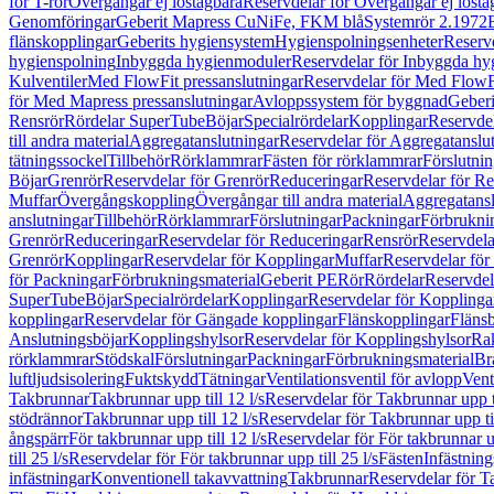
för T-rör
Övergångar ej löstagbara
Reservdelar för Övergångar ej lösta
Genomföringar
Geberit Mapress CuNiFe, FKM blå
Systemrör 2.1972
flänskopplingar
Geberits hygiensystem
Hygienspolningsenheter
Reserv
hygienspolning
Inbyggda hygienmoduler
Reservdelar för Inbyggda h
Kulventiler
Med FlowFit pressanslutningar
Reservdelar för Med FlowFi
för Med Mapress pressanslutningar
Avloppssystem för byggnad
Geberi
Rensrör
Rördelar SuperTube
Böjar
Specialrördelar
Kopplingar
Reservdel
till andra material
Aggregatanslutningar
Reservdelar för Aggregatanslu
tätningssockel
Tillbehör
Rörklammrar
Fästen för rörklammrar
Förslutnin
Böjar
Grenrör
Reservdelar för Grenrör
Reduceringar
Reservdelar för R
Muffar
Övergångskoppling
Övergångar till andra material
Aggregatansl
anslutningar
Tillbehör
Rörklammrar
Förslutningar
Packningar
Förbrukni
Grenrör
Reduceringar
Reservdelar för Reduceringar
Rensrör
Reservdela
Grenrör
Kopplingar
Reservdelar för Kopplingar
Muffar
Reservdelar för
för Packningar
Förbrukningsmaterial
Geberit PE
Rör
Rördelar
Reservdel
SuperTube
Böjar
Specialrördelar
Kopplingar
Reservdelar för Kopplinga
kopplingar
Reservdelar för Gängade kopplingar
Flänskopplingar
Fläns
Anslutningsböjar
Kopplingshylsor
Reservdelar för Kopplingshylsor
Rak
rörklammrar
Stödskal
Förslutningar
Packningar
Förbrukningsmaterial
Br
luftljudsisolering
Fuktskydd
Tätningar
Ventilationsventil för avlopp
Vent
Takbrunnar
Takbrunnar upp till 12 l/s
Reservdelar för Takbrunnar upp ti
stödrännor
Takbrunnar upp till 12 l/s
Reservdelar för Takbrunnar upp til
ångspärr
För takbrunnar upp till 12 l/s
Reservdelar för För takbrunnar up
till 25 l/s
Reservdelar för För takbrunnar upp till 25 l/s
Fästen
Infästnin
infästningar
Konventionell takavvattning
Takbrunnar
Reservdelar för T