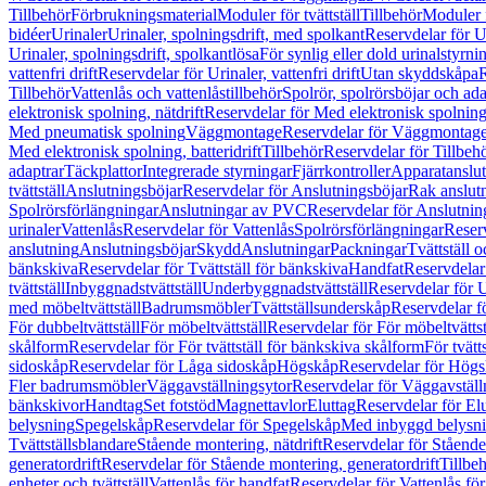
Tillbehör
Förbrukningsmaterial
Moduler för tvättställ
Tillbehör
Moduler 
bidéer
Urinaler
Urinaler, spolningsdrift, med spolkant
Reservdelar för U
Urinaler, spolningsdrift, spolkantlösa
För synlig eller dold urinalstyrni
vattenfri drift
Reservdelar för Urinaler, vattenfri drift
Utan skyddskåpa
R
Tillbehör
Vattenlås och vattenlåstillbehör
Spolrör, spolrörsböjar och ada
elektronisk spolning, nätdrift
Reservdelar för Med elektronisk spolning,
Med pneumatisk spolning
Väggmontage
Reservdelar för Väggmontag
Med elektronisk spolning, batteridrift
Tillbehör
Reservdelar för Tillbeh
adaptrar
Täckplattor
Integrerade styrningar
Fjärrkontroller
Apparatanslutn
tvättställ
Anslutningsböjar
Reservdelar för Anslutningsböjar
Rak anslut
Spolrörsförlängningar
Anslutningar av PVC
Reservdelar för Anslutni
urinaler
Vattenlås
Reservdelar för Vattenlås
Spolrörsförlängningar
Reserv
anslutning
Anslutningsböjar
Skydd
Anslutningar
Packningar
Tvättställ
bänkskiva
Reservdelar för Tvättställ för bänkskiva
Handfat
Reservdelar
tvättställ
Inbyggnadstvättställ
Underbyggnadstvättställ
Reservdelar för 
med möbeltvättställ
Badrumsmöbler
Tvättställsunderskåp
Reservdelar f
För dubbeltvättställ
För möbeltvättställ
Reservdelar för För möbeltvättst
skålform
Reservdelar för För tvättställ för bänkskiva skålform
För tvätt
sidoskåp
Reservdelar för Låga sidoskåp
Högskåp
Reservdelar för Hög
Fler badrumsmöbler
Väggavställningsytor
Reservdelar för Väggavställ
bänkskivor
Handtag
Set fotstöd
Magnettavlor
Eluttag
Reservdelar för El
belysning
Spegelskåp
Reservdelar för Spegelskåp
Med inbyggd belysn
Tvättställsblandare
Stående montering, nätdrift
Reservdelar för Stående
generatordrift
Reservdelar för Stående montering, generatordrift
Tillbe
enheter och tvättställ
Vattenlås för handfat
Reservdelar för Vattenlås fö