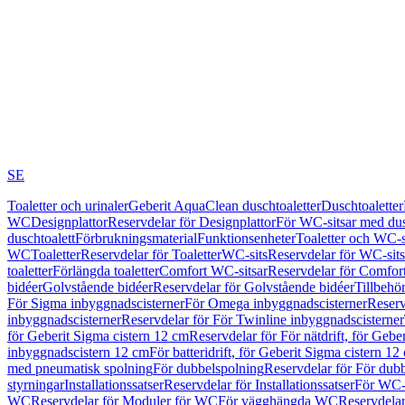
SE
Toaletter och urinaler
Geberit AquaClean duschtoaletter
Duschtoaletter
WC
Designplattor
Reservdelar för Designplattor
För WC-sitsar med du
duschtoalett
Förbrukningsmaterial
Funktionsenheter
Toaletter och WC-s
WC
Toaletter
Reservdelar för Toaletter
WC-sits
Reservdelar för WC-sits
toaletter
Förlängda toaletter
Comfort WC-sitsar
Reservdelar för Comfor
bidéer
Golvstående bidéer
Reservdelar för Golvstående bidéer
Tillbehö
För Sigma inbyggnadscisterner
För Omega inbyggnadscisterner
Reserv
inbyggnadscisterner
Reservdelar för För Twinline inbyggnadscisterner
för Geberit Sigma cistern 12 cm
Reservdelar för För nätdrift, för Gebe
inbyggnadscistern 12 cm
För batteridrift, för Geberit Sigma cistern 12
med pneumatisk spolning
För dubbelspolning
Reservdelar för För dub
styrningar
Installationssatser
Reservdelar för Installationssatser
För WC-s
WC
Reservdelar för Moduler för WC
För vägghängda WC
Reservdela