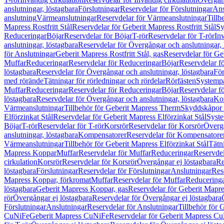
anslutningar, löstagbara
Förslutningar
Reservdelar för Förslutningar
Ans
anslutning
Värmeanslutningar
Reservdelar för Värmeanslutningar
Tillb
Mapress Rostfritt Stål
Reservdelar för Geberit Mapress Rostfritt Stål
Sy
Reduceringar
Böjar
Reservdelar för Böjar
T-rör
Reservdelar för T-rör
In
anslutningar, löstagbara
Reservdelar för Övergångar och anslutningar, 
för Anslutningar
Geberit Mapress Rostfritt Stål, gas
Reservdelar för Geb
Muffar
Reduceringar
Reservdelar för Reduceringar
Böjar
Reservdelar f
löstagbara
Reservdelar för Övergångar och anslutningar, löstagbara
För
med rörände
Tätningar för rörledningar och rördelar
Rörfästen
Systemp
Muffar
Reduceringar
Reservdelar för Reduceringar
Böjar
Reservdelar f
löstagbara
Reservdelar för Övergångar och anslutningar, löstagbara
Ko
Värmeanslutningar
Tillbehör för Geberit Mapress Therm
Skyddskåpor 
Elförzinkat Stål
Reservdelar för Geberit Mapress Elförzinkat Stål
Syste
Böjar
T-rör
Reservdelar för T-rör
Korsrör
Reservdelar för Korsrör
Övergå
anslutningar, löstagbara
Kompensatorer
Reservdelar för Kompensatore
Värmeanslutningar
Tillbehör för Geberit Mapress Elförzinkat Stål
Tätn
Mapress Koppar
Muffar
Reservdelar för Muffar
Reduceringar
Reservdel
cirkulation
Korsrör
Reservdelar för Korsrör
Övergångar ej löstagbara
Re
löstagbara
Förslutningar
Reservdelar för Förslutningar
Anslutningar
Res
Mapress Koppar, förkromat
Muffar
Reservdelar för Muffar
Reducering
löstagbara
Geberit Mapress Koppar, gas
Reservdelar för Geberit Mapr
rör
Övergångar ej löstagbara
Reservdelar för Övergångar ej löstagbara
Förslutningar
Anslutningar
Reservdelar för Anslutningar
Tillbehör för
CuNiFe
Geberit Mapress CuNiFe
Reservdelar för Geberit Mapress C