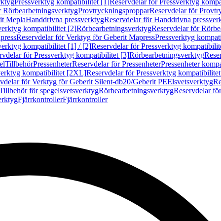
rktyg
Pressverktyg kompatibilitet [1]
Reservdelar för Pressverktyg kompati
r Rörbearbetningsverktyg
Provtryckningsproppar
Reservdelar för Provt
it Mepla
Handdrivna pressverktyg
Reservdelar för Handdrivna pressver
erktyg kompatibilitet [2]
Rörbearbetningsverktyg
Reservdelar för Rörbe
press
Reservdelar för Verktyg för Geberit Mapress
Pressverktyg kompatib
erktyg kompatibilitet [1] / [2]
Reservdelar för Pressverktyg kompatibilitet
vdelar för Pressverktyg kompatibilitet [3]
Rörbearbetningsverktyg
Reser
el
Tillbehör
Pressenheter
Reservdelar för Pressenheter
Pressenheter kompat
erktyg kompatibilitet [2XL]
Reservdelar för Pressverktyg kompatibilite
vdelar för Verktyg för Geberit Silent-db20/Geberit PE
Elsvetsverktyg
Re
Tillbehör för spegelsvetsverktyg
Rörbearbetningsverktyg
Reservdelar fö
erktyg
Fjärrkontroller
Fjärrkontroller