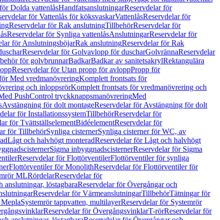
för Dolda vattenlås
Handfatsanslutningar
Reservdelar för
ervdelar för Vattenlås för köksvaskar
Vattenlås
Reservdelar för
ing
Reservdelar för Rak anslutning
Tillbehör
Reservdelar för
lås
Reservdelar för Synliga vattenlås
Anslutningar
Reservdelar för
lar för Anslutningsböjar
Rak anslutning
Reservdelar för Rak
duschar
Reservdelar för Golvavlopp för duschar
Golvränna
Reservdelar
lbehör för golvbrunnar
Badkar
Badkar av sanitetsakryl
Rektangulära
lopp
Reservdelar för Utan propp för avlopp
Propp för
 för Med vredmanövrering
Komplett frontsats för
vrering och inloppsrör
Komplett frontsats för vredmanövrering och
 Med PushControl tryckknappsmanövrering
Med
s
Avstängning för dolt montage
Reservdelar för Avstängning för dolt
elar för Installationssystem
Tillbehör
Reservdelar för
ar för Tvättställselement
Bidéelement
Reservdelar för
r för Tillbehör
Synliga cisterner
Synliga cisterner för WC, av
rad
Lågt och halvhögt monterad
Reservdelar för Lågt och halvhögt
yggnadscisterner
Sigma inbyggnadscisterner
Reservdelar för Sigma
ntiler
Reservdelar för Flottörventiler
Flottörventiler för synliga
ner
Flottörventiler för Monolith
Reservdelar för Flottörventiler för
emrör ML
Rördelar
Reservdelar för
 anslutningar, löstagbara
Reservdelar för Övergångar och
slutningar
Reservdelar för Värmeanslutningar
Tillbehör
Tätningar för
 Mepla
Systemrör tappvatten, multilayer
Reservdelar för Systemrör
rgångsvinklar
Reservdelar för Övergångsvinklar
T-rör
Reservdelar för
ch anslutningar, löstagbara
Reservdelar för Övergångar och