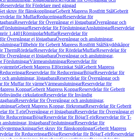
g
Reservdelar för Fördelare med gängad
Set skruv för flänskopplingar
Geberit Mapress Rostfritt Stål
Geberit
rvdelar för Muffar
Reduceringar
Reservdelar för
tagbara
Reservdelar för Övergångar ej löstagbara
Övergångar och
r
Förslutningar
Reservdelar för Förslutningar
Anslutningar
Reservdelar
mrör 1.4401
Rörnipplar
Muffar
Reservdelar för
för Övergångar ej löstagbara
Övergångar och anslutningar,
slutningar
Tillbehör för Geberit Mapress Rostfritt Stål
Skyddskåpor
ör Therm
Rördelar
Reservdelar för Rördelar
Muffar
Reservdelar för
för Övergångar ej löstagbara
Övergångar och anslutningar,
r Förslutningar
Värmeanslutningar
Reservdelar för
 systemrör
Geberit Mapress Elförzinkat Stål
Geberit Mapress
Reduceringar
Reservdelar för Reduceringar
Böjar
Reservdelar för
och anslutningar, löstagbara
Reservdelar för Övergångar och
r för Muffar för värme
Värmeanslutningar
Reservdelar för
Mapress Koppar
Geberit Mapress Koppar
Reservdelar för Geberit
rör
Invändig cirkulation
Reservdelar för Invändig
stagbara
Reservdelar för Övergångar och anslutningar,
utningar
Geberit Mapress Koppar, förkromat
Reservdelar för Geberit
lar för T-rör
Övergångar ej löstagbara
Reservdelar för Övergångar ej
för Reduceringar
Böjar
Reservdelar för Böjar
T-rör
Reservdelar för T-
 anslutningar, löstagbara
Förslutningar
Reservdelar för
n
Systempackningar
Set skruv för flänskopplingar
Geberit Mapress
rvdelar för Reduceringar
Böjar
Reservdelar för Böjar
T-rör
Reservdelar