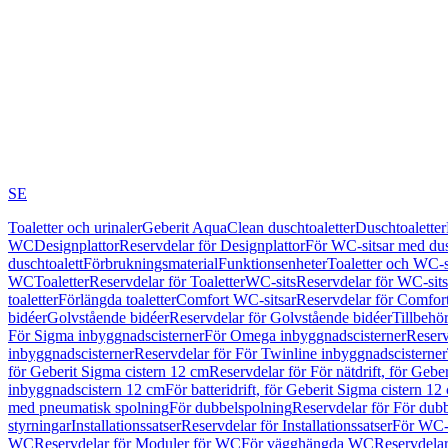
SE
Toaletter och urinaler
Geberit AquaClean duschtoaletter
Duschtoaletter
WC
Designplattor
Reservdelar för Designplattor
För WC-sitsar med du
duschtoalett
Förbrukningsmaterial
Funktionsenheter
Toaletter och WC-s
WC
Toaletter
Reservdelar för Toaletter
WC-sits
Reservdelar för WC-sits
toaletter
Förlängda toaletter
Comfort WC-sitsar
Reservdelar för Comfor
bidéer
Golvstående bidéer
Reservdelar för Golvstående bidéer
Tillbehö
För Sigma inbyggnadscisterner
För Omega inbyggnadscisterner
Reserv
inbyggnadscisterner
Reservdelar för För Twinline inbyggnadscisterner
för Geberit Sigma cistern 12 cm
Reservdelar för För nätdrift, för Gebe
inbyggnadscistern 12 cm
För batteridrift, för Geberit Sigma cistern 12
med pneumatisk spolning
För dubbelspolning
Reservdelar för För dub
styrningar
Installationssatser
Reservdelar för Installationssatser
För WC-s
WC
Reservdelar för Moduler för WC
För vägghängda WC
Reservdela