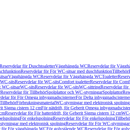
Reservdelar för Duschtoaletter
Vägghängda WC
Reservdelar för Vägg
schfunktion
Reservdelar för För WC-sitsar med duschfunktion
Tillbehör
itsar
Vägghängda WC
Reservdelar för Vägghängda WC
Toaletter
Reserv
WC-sits
Reservdelar för WC-sits
Comfort toaletter
Reservdelar för Comfo
t WC-sitsar
WC-sits
Reservdelar för WC-sits
WC-sittring
Reservdelar för
r
Reservdelar för Tillbehör
Spolplattor och WC-styrningar
Spolplattor
Rese
delar för För Omega inbyggnadscisterner
För Delta inbyggnadscisterne
Tillbehör
Förbrukningsmaterial
WC-styrningar med elektronisk spolning
rit Sigma cistern 12 cm
För nätdrift, för Geberit Omega inbyggnadscist
 cm
Reservdelar för För batteridrift, för Geberit Sigma cistern 12 cm
WC-s
belspolning
För enkelspolning
Reservdelar för För enkelspolning
Tillbeh
tyrningar med elektronisk spolning
Reservdelar för För WC-styrningar
r för För vägghängda WC
För golvstående WC
Reservdelar för För gol