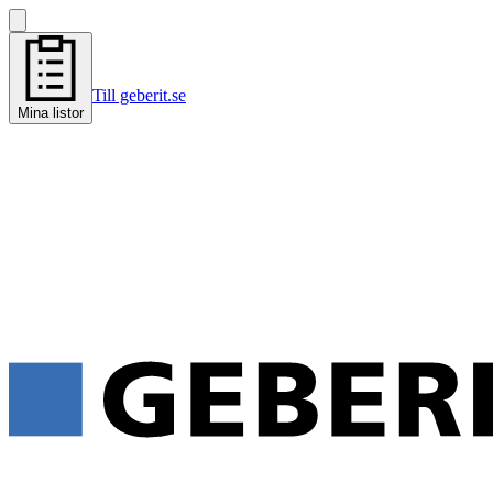
Till geberit.se
Mina listor