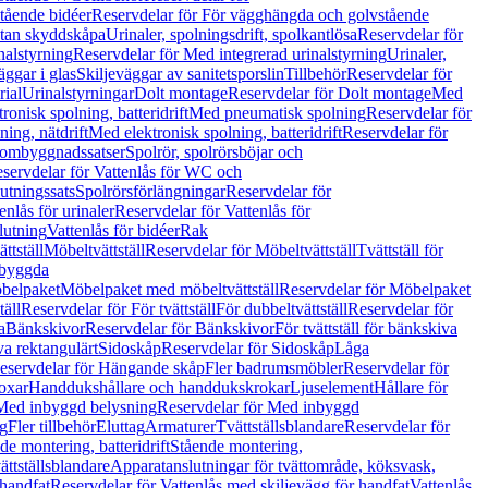
tående bidéer
Reservdelar för För vägghängda och golvstående
Utan skyddskåpa
Urinaler, spolningsdrift, spolkantlösa
Reservdelar för
nalstyrning
Reservdelar för Med integrerad urinalstyrning
Urinaler,
äggar i glas
Skiljeväggar av sanitetsporslin
Tillbehör
Reservdelar för
rial
Urinalstyrningar
Dolt montage
Reservdelar för Dolt montage
Med
onisk spolning, batteridrift
Med pneumatisk spolning
Reservdelar för
ing, nätdrift
Med elektronisk spolning, batteridrift
Reservdelar för
h ombyggnadssatser
Spolrör, spolrörsböjar och
servdelar för Vattenlås för WC och
utningssats
Spolrörsförlängningar
Reservdelar för
enlås för urinaler
Reservdelar för Vattenlås för
lutning
Vattenlås för bidéer
Rak
ttställ
Möbeltvättställ
Reservdelar för Möbeltvättställ
Tvättställ för
nbyggda
belpaket
Möbelpaket med möbeltvättställ
Reservdelar för Möbelpaket
täll
Reservdelar för För tvättställ
För dubbeltvättställ
Reservdelar för
a
Bänkskivor
Reservdelar för Bänkskivor
För tvättställ för bänkskiva
va rektangulärt
Sidoskåp
Reservdelar för Sidoskåp
Låga
eservdelar för Hängande skåp
Fler badrumsmöbler
Reservdelar för
oxar
Handdukshållare och handdukskrokar
Ljuselement
Hållare för
Med inbyggd belysning
Reservdelar för Med inbyggd
g
Fler tillbehör
Eluttag
Armaturer
Tvättställsblandare
Reservdelar för
de montering, batteridrift
Stående montering,
ättställsblandare
Apparatanslutningar för tvättområde, köksvask,
 handfat
Reservdelar för Vattenlås med skiljevägg för handfat
Vattenlås