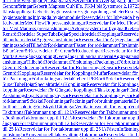
för T-rör
Övergångar ej löstagbara
Reservdelar för Övergångar ej lösta
Genomföringar
Geberit Mapress CuNiFe, FKM blå
Systemrör 2.1972
flänskopplingar
Geberits hygiensystem
Hygienspolningsenheter
Reserv
hygienspolning
Inbyggda hygienmoduler
Reservdelar för Inbyggda h
Kulventiler
Med FlowFit pressanslutningar
Reservdelar för Med FlowFi
för Med Mapress pressanslutningar
Avloppssystem för byggnad
Geberi
Rensrör
Rördelar SuperTube
Böjar
Specialrördelar
Kopplingar
Reservdel
till andra material
Aggregatanslutningar
Reservdelar för Aggregatanslu
tätningssockel
Tillbehör
Rörklammrar
Fästen för rörklammrar
Förslutnin
Böjar
Grenrör
Reservdelar för Grenrör
Reduceringar
Reservdelar för R
Muffar
Övergångskoppling
Övergångar till andra material
Aggregatansl
anslutningar
Tillbehör
Rörklammrar
Förslutningar
Packningar
Förbrukni
Grenrör
Reduceringar
Reservdelar för Reduceringar
Rensrör
Reservdela
Grenrör
Kopplingar
Reservdelar för Kopplingar
Muffar
Reservdelar för
för Packningar
Förbrukningsmaterial
Geberit PE
Rör
Rördelar
Reservdel
SuperTube
Böjar
Specialrördelar
Kopplingar
Reservdelar för Kopplinga
kopplingar
Reservdelar för Gängade kopplingar
Flänskopplingar
Fläns
Anslutningsböjar
Kopplingshylsor
Reservdelar för Kopplingshylsor
Rak
rörklammrar
Stödskal
Förslutningar
Packningar
Förbrukningsmaterial
Br
luftljudsisolering
Fuktskydd
Tätningar
Ventilationsventil för avlopp
Vent
Takbrunnar
Takbrunnar upp till 12 l/s
Reservdelar för Takbrunnar upp ti
stödrännor
Takbrunnar upp till 12 l/s
Reservdelar för Takbrunnar upp til
ångspärr
För takbrunnar upp till 12 l/s
Reservdelar för För takbrunnar up
till 25 l/s
Reservdelar för För takbrunnar upp till 25 l/s
Fästen
Infästnin
infästningar
Konventionell takavvattning
Takbrunnar
Reservdelar för T