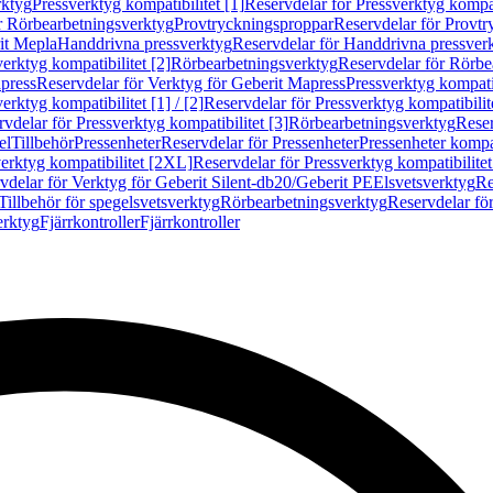
rktyg
Pressverktyg kompatibilitet [1]
Reservdelar för Pressverktyg kompati
r Rörbearbetningsverktyg
Provtryckningsproppar
Reservdelar för Provt
it Mepla
Handdrivna pressverktyg
Reservdelar för Handdrivna pressver
erktyg kompatibilitet [2]
Rörbearbetningsverktyg
Reservdelar för Rörbe
press
Reservdelar för Verktyg för Geberit Mapress
Pressverktyg kompatib
erktyg kompatibilitet [1] / [2]
Reservdelar för Pressverktyg kompatibilitet
vdelar för Pressverktyg kompatibilitet [3]
Rörbearbetningsverktyg
Reser
el
Tillbehör
Pressenheter
Reservdelar för Pressenheter
Pressenheter kompat
erktyg kompatibilitet [2XL]
Reservdelar för Pressverktyg kompatibilite
vdelar för Verktyg för Geberit Silent-db20/Geberit PE
Elsvetsverktyg
Re
Tillbehör för spegelsvetsverktyg
Rörbearbetningsverktyg
Reservdelar fö
erktyg
Fjärrkontroller
Fjärrkontroller