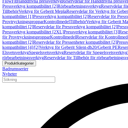
FlowFit
Handdrivna pressverktyg
Reservdelar för Handdrivna pressve
Pressverktyg kompatibilitet [2]
Rörbearbetningsverktyg
Reservdelar fö
Tillbehör
Verktyg för Geberit Mepla
Reservdelar för Verktyg för Geber
kompatibilitet [1]
Pressverktyg kompatibilitet [2]
Reservdelar för Pressv
Provtryckningsproppar
Kontrollmedel
Tillbehör
Verktyg för Geberit Ma
kompatibilitet [2]
Reservdelar för Pressverktyg kompatibilitet [2]
Pressv
Pressverktyg kompatibilitet [2XL]
Pressverktyg kompatibilitet [3]
Reser
för Provtryckningsproppar
Kontrollmedel
Reservdelar för Kontrollmed
kompatibilitet [2]
Reservdelar för Pressenheter kompatibilitet [2]
Pressv
kompatibilitet [4]/[2]
Verktyg för Geberit Silent-db20/Geberit PE
Reser
Elsvetsverktyg
Spegelsvetsverktyg
Reservdelar för Spegelsvetsverktyg
rörbearbetningsverktyg
Reservdelar för Tillbehör för rörbearbetningsv
Produktkategorier
Badrumsserier
Nyheter