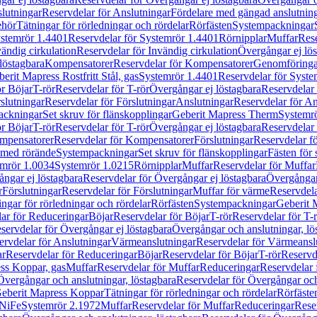
lutningar
Reservdelar för Anslutningar
Fördelare med gängad anslutnin
ehör
Tätningar för rörledningar och rördelar
Rörfästen
Systempackningar
stemrör 1.4401
Reservdelar för Systemrör 1.4401
Rörnipplar
Muffar
Rese
vändig cirkulation
Reservdelar för Invändig cirkulation
Övergångar ej lös
löstagbara
Kompensatorer
Reservdelar för Kompensatorer
Genomföringa
erit Mapress Rostfritt Stål, gas
Systemrör 1.4401
Reservdelar för Syste
ör Böjar
T-rör
Reservdelar för T-rör
Övergångar ej löstagbara
Reservdelar 
slutningar
Reservdelar för Förslutningar
Anslutningar
Reservdelar för An
ackningar
Set skruv för flänskopplingar
Geberit Mapress Therm
Systemr
ör Böjar
T-rör
Reservdelar för T-rör
Övergångar ej löstagbara
Reservdelar 
mpensatorer
Reservdelar för Kompensatorer
Förslutningar
Reservdelar fö
med rörände
Systempackningar
Set skruv för flänskopplingar
Fästen för
mrör 1.0034
Systemrör 1.0215
Rörnipplar
Muffar
Reservdelar för Muffar
ngar ej löstagbara
Reservdelar för Övergångar ej löstagbara
Övergångar 
r
Förslutningar
Reservdelar för Förslutningar
Muffar för värme
Reservdela
ingar för rörledningar och rördelar
Rörfästen
Systempackningar
Geberit 
ar för Reduceringar
Böjar
Reservdelar för Böjar
T-rör
Reservdelar för T-
servdelar för Övergångar ej löstagbara
Övergångar och anslutningar, lö
ervdelar för Anslutningar
Värmeanslutningar
Reservdelar för Värmeansl
ar
Reservdelar för Reduceringar
Böjar
Reservdelar för Böjar
T-rör
Reservde
ess Koppar, gas
Muffar
Reservdelar för Muffar
Reduceringar
Reservdelar 
Övergångar och anslutningar, löstagbara
Reservdelar för Övergångar och
 Geberit Mapress Koppar
Tätningar för rörledningar och rördelar
Rörfäste
uNiFe
Systemrör 2.1972
Muffar
Reservdelar för Muffar
Reduceringar
Rese