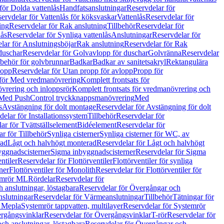
för Dolda vattenlås
Handfatsanslutningar
Reservdelar för
ervdelar för Vattenlås för köksvaskar
Vattenlås
Reservdelar för
ing
Reservdelar för Rak anslutning
Tillbehör
Reservdelar för
lås
Reservdelar för Synliga vattenlås
Anslutningar
Reservdelar för
lar för Anslutningsböjar
Rak anslutning
Reservdelar för Rak
duschar
Reservdelar för Golvavlopp för duschar
Golvränna
Reservdelar
lbehör för golvbrunnar
Badkar
Badkar av sanitetsakryl
Rektangulära
lopp
Reservdelar för Utan propp för avlopp
Propp för
 för Med vredmanövrering
Komplett frontsats för
vrering och inloppsrör
Komplett frontsats för vredmanövrering och
 Med PushControl tryckknappsmanövrering
Med
s
Avstängning för dolt montage
Reservdelar för Avstängning för dolt
elar för Installationssystem
Tillbehör
Reservdelar för
ar för Tvättställselement
Bidéelement
Reservdelar för
r för Tillbehör
Synliga cisterner
Synliga cisterner för WC, av
rad
Lågt och halvhögt monterad
Reservdelar för Lågt och halvhögt
yggnadscisterner
Sigma inbyggnadscisterner
Reservdelar för Sigma
ntiler
Reservdelar för Flottörventiler
Flottörventiler för synliga
ner
Flottörventiler för Monolith
Reservdelar för Flottörventiler för
emrör ML
Rördelar
Reservdelar för
 anslutningar, löstagbara
Reservdelar för Övergångar och
slutningar
Reservdelar för Värmeanslutningar
Tillbehör
Tätningar för
 Mepla
Systemrör tappvatten, multilayer
Reservdelar för Systemrör
rgångsvinklar
Reservdelar för Övergångsvinklar
T-rör
Reservdelar för
ch anslutningar, löstagbara
Reservdelar för Övergångar och