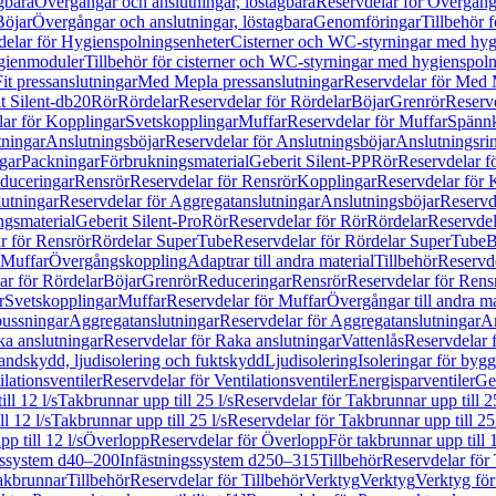
gbara
Övergångar och anslutningar, löstagbara
Reservdelar för Övergånga
Böjar
Övergångar och anslutningar, löstagbara
Genomföringar
Tillbehör 
delar för Hygienspolningsenheter
Cisterner och WC-styrningar med hyg
ygienmoduler
Tillbehör för cisterner och WC-styrningar med hygienspol
t pressanslutningar
Med Mepla pressanslutningar
Reservdelar för Med 
t Silent-db20
Rör
Rördelar
Reservdelar för Rördelar
Böjar
Grenrör
Reservd
ar för Kopplingar
Svetskopplingar
Muffar
Reservdelar för Muffar
Spännk
tningar
Anslutningsböjar
Reservdelar för Anslutningsböjar
Anslutningsri
gar
Packningar
Förbrukningsmaterial
Geberit Silent-PP
Rör
Reservdelar f
educeringar
Rensrör
Reservdelar för Rensrör
Kopplingar
Reservdelar för 
utningar
Reservdelar för Aggregatanslutningar
Anslutningsböjar
Reservd
ngsmaterial
Geberit Silent-Pro
Rör
Reservdelar för Rör
Rördelar
Reservdel
r för Rensrör
Rördelar SuperTube
Reservdelar för Rördelar SuperTube
B
 Muffar
Övergångskoppling
Adaptrar till andra material
Tillbehör
Reservde
ar för Rördelar
Böjar
Grenrör
Reduceringar
Rensrör
Reservdelar för Rens
r
Svetskopplingar
Muffar
Reservdelar för Muffar
Övergångar till andra ma
bussningar
Aggregatanslutningar
Reservdelar för Aggregatanslutningar
An
a anslutningar
Reservdelar för Raka anslutningar
Vattenlås
Reservdelar f
andskydd, ljudisolering och fuktskydd
Ljudisolering
Isoleringar för byg
ilationsventiler
Reservdelar för Ventilationsventiler
Energisparventiler
Ge
ll 12 l/s
Takbrunnar upp till 25 l/s
Reservdelar för Takbrunnar upp till 25
l 12 l/s
Takbrunnar upp till 25 l/s
Reservdelar för Takbrunnar upp till 25 
p till 12 l/s
Överlopp
Reservdelar för Överlopp
För takbrunnar upp till 1
gssystem d40–200
Infästningssystem d250–315
Tillbehör
Reservdelar för 
akbrunnar
Tillbehör
Reservdelar för Tillbehör
Verktyg
Verktyg
Verktyg för