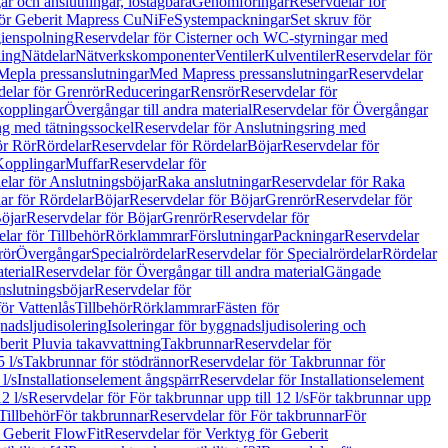
r och anslutningar, löstagbara
Genomföringar
Reservdelar för
för Geberit Mapress CuNiFe
Systempackningar
Set skruv för
ienspolning
Reservdelar för Cisterner och WC-styrningar med
ning
Nätdelar
Nätverkskomponenter
Ventiler
Kulventiler
Reservdelar för
Mepla pressanslutningar
Med Mapress pressanslutningar
Reservdelar
elar för Grenrör
Reduceringar
Rensrör
Reservdelar för
opplingar
Övergångar till andra material
Reservdelar för Övergångar
ng med tätningssockel
Reservdelar för Anslutningsring med
ör Rör
Rördelar
Reservdelar för Rördelar
Böjar
Reservdelar för
Kopplingar
Muffar
Reservdelar för
elar för Anslutningsböjar
Raka anslutningar
Reservdelar för Raka
ar för Rördelar
Böjar
Reservdelar för Böjar
Grenrör
Reservdelar för
öjar
Reservdelar för Böjar
Grenrör
Reservdelar för
lar för Tillbehör
Rörklammrar
Förslutningar
Packningar
Reservdelar
rör
Övergångar
Specialrördelar
Reservdelar för Specialrördelar
Rördelar
terial
Reservdelar för Övergångar till andra material
Gängade
slutningsböjar
Reservdelar för
ör Vattenlås
Tillbehör
Rörklammrar
Fästen för
gnadsljudisolering
Isoleringar för byggnadsljudisolering och
berit Pluvia takavvattning
Takbrunnar
Reservdelar för
 l/s
Takbrunnar för stödrännor
Reservdelar för Takbrunnar för
l/s
Installationselement ångspärr
Reservdelar för Installationselement
2 l/s
Reservdelar för För takbrunnar upp till 12 l/s
För takbrunnar upp
Tillbehör
För takbrunnar
Reservdelar för För takbrunnar
För
 Geberit FlowFit
Reservdelar för Verktyg för Geberit