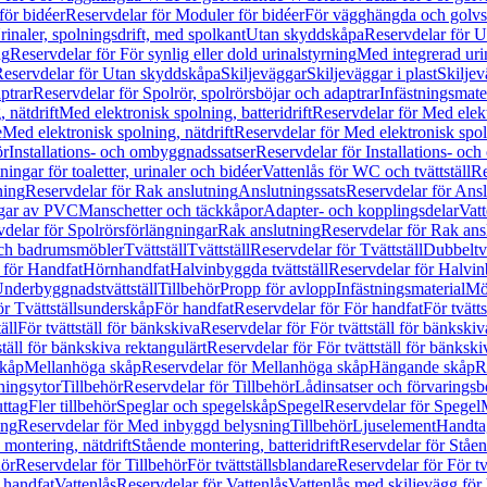
för bidéer
Reservdelar för Moduler för bidéer
För vägghängda och golvs
rinaler, spolningsdrift, med spolkant
Utan skyddskåpa
Reservdelar för 
ng
Reservdelar för För synlig eller dold urinalstyrning
Med integrerad uri
eservdelar för Utan skyddskåpa
Skiljeväggar
Skiljeväggar i plast
Skiljev
ptrar
Reservdelar för Spolrör, spolrörsböjar och adaptrar
Infästningsmate
 nätdrift
Med elektronisk spolning, batteridrift
Reservdelar för Med elektr
e
Med elektronisk spolning, nätdrift
Reservdelar för Med elektronisk spoln
ör
Installations- och ombyggnadssatser
Reservdelar för Installations- oc
ingar för toaletter, urinaler och bidéer
Vattenlås för WC och tvättställ
Re
ning
Reservdelar för Rak anslutning
Anslutningssats
Reservdelar för Ansl
ngar av PVC
Manschetter och täckkåpor
Adapter- och kopplingsdelar
Vatt
delar för Spolrörsförlängningar
Rak anslutning
Reservdelar för Rak ans
 och badrumsmöbler
Tvättställ
Tvättställ
Reservdelar för Tvättställ
Dubbeltvä
 för Handfat
Hörnhandfat
Halvinbyggda tvättställ
Reservdelar för Halvi
Underbyggnadstvättställ
Tillbehör
Propp för avlopp
Infästningsmaterial
Mö
ör Tvättställsunderskåp
För handfat
Reservdelar för För handfat
För tvätts
äll
För tvättställ för bänkskiva
Reservdelar för För tvättställ för bänkskiv
ställ för bänkskiva rektangulärt
Reservdelar för För tvättställ för bänkski
skåp
Mellanhöga skåp
Reservdelar för Mellanhöga skåp
Hängande skåp
R
ningsytor
Tillbehör
Reservdelar för Tillbehör
Lådinsatser och förvaringsb
uttag
Fler tillbehör
Speglar och spegelskåp
Spegel
Reservdelar för Spegel
ing
Reservdelar för Med inbyggd belysning
Tillbehör
Ljuselement
Handta
 montering, nätdrift
Stående montering, batteridrift
Reservdelar för Ståen
hör
Reservdelar för Tillbehör
För tvättställsblandare
Reservdelar för För tv
r handfat
Vattenlås
Reservdelar för Vattenlås
Vattenlås med skiljevägg för