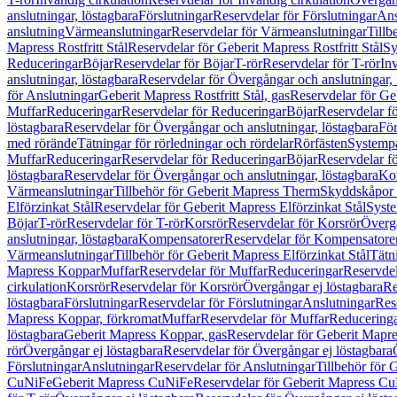
anslutningar, löstagbara
Förslutningar
Reservdelar för Förslutningar
Ans
anslutning
Värmeanslutningar
Reservdelar för Värmeanslutningar
Tillb
Mapress Rostfritt Stål
Reservdelar för Geberit Mapress Rostfritt Stål
Sy
Reduceringar
Böjar
Reservdelar för Böjar
T-rör
Reservdelar för T-rör
In
anslutningar, löstagbara
Reservdelar för Övergångar och anslutningar, 
för Anslutningar
Geberit Mapress Rostfritt Stål, gas
Reservdelar för Geb
Muffar
Reduceringar
Reservdelar för Reduceringar
Böjar
Reservdelar f
löstagbara
Reservdelar för Övergångar och anslutningar, löstagbara
För
med rörände
Tätningar för rörledningar och rördelar
Rörfästen
Systemp
Muffar
Reduceringar
Reservdelar för Reduceringar
Böjar
Reservdelar f
löstagbara
Reservdelar för Övergångar och anslutningar, löstagbara
Ko
Värmeanslutningar
Tillbehör för Geberit Mapress Therm
Skyddskåpor 
Elförzinkat Stål
Reservdelar för Geberit Mapress Elförzinkat Stål
Syste
Böjar
T-rör
Reservdelar för T-rör
Korsrör
Reservdelar för Korsrör
Övergå
anslutningar, löstagbara
Kompensatorer
Reservdelar för Kompensatore
Värmeanslutningar
Tillbehör för Geberit Mapress Elförzinkat Stål
Tätn
Mapress Koppar
Muffar
Reservdelar för Muffar
Reduceringar
Reservdel
cirkulation
Korsrör
Reservdelar för Korsrör
Övergångar ej löstagbara
Re
löstagbara
Förslutningar
Reservdelar för Förslutningar
Anslutningar
Res
Mapress Koppar, förkromat
Muffar
Reservdelar för Muffar
Reducering
löstagbara
Geberit Mapress Koppar, gas
Reservdelar för Geberit Mapr
rör
Övergångar ej löstagbara
Reservdelar för Övergångar ej löstagbara
Förslutningar
Anslutningar
Reservdelar för Anslutningar
Tillbehör för
CuNiFe
Geberit Mapress CuNiFe
Reservdelar för Geberit Mapress C