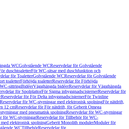
hängda WC
Golvstående WC
Reservdelar för Golvstående
För duschtoaletter
För WC-sitsar med duschfunktion och
delar för Toaletter
Golvstående WC
Reservdelar för Golvstående
rt toaletter
Förhöjda toaletter
Reservdelar för Förhöjda
 WC-sittring
Bidéer
Vägghängda bidéer
Reservdelar för Vägghängda
rvdelar för Spolplattor
För Sigma inbyggnadscisterner
Reservdelar för
r
Reservdelar för För Delta inbyggnadscisterner
För Twinline
Reservdelar för WC-styrningar med elektronisk spolning
För nätdrift,
ern 12 cm
Reservdelar för För nätdrift, för Geberit Omega
tyrningar med pneumatisk spolning
Reservdelar för WC-styrningar
ör för WC-styrningar
Reservdelar för Tillbehör för WC-
 med elektronisk spolning
Geberit Monolith moduler
Moduler för
vstående WC
Tillbehör
Reservdelar för