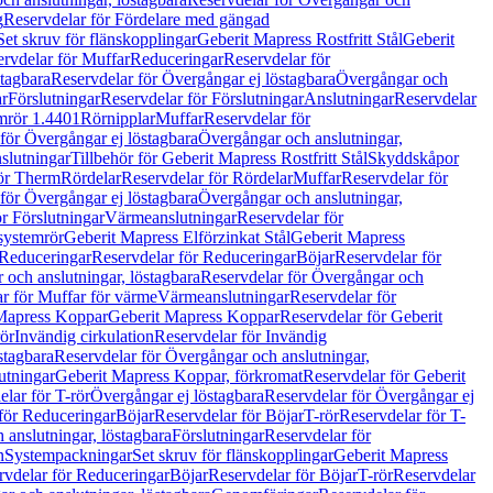
g
Reservdelar för Fördelare med gängad
Set skruv för flänskopplingar
Geberit Mapress Rostfritt Stål
Geberit
rvdelar för Muffar
Reduceringar
Reservdelar för
tagbara
Reservdelar för Övergångar ej löstagbara
Övergångar och
r
Förslutningar
Reservdelar för Förslutningar
Anslutningar
Reservdelar
mrör 1.4401
Rörnipplar
Muffar
Reservdelar för
för Övergångar ej löstagbara
Övergångar och anslutningar,
slutningar
Tillbehör för Geberit Mapress Rostfritt Stål
Skyddskåpor
ör Therm
Rördelar
Reservdelar för Rördelar
Muffar
Reservdelar för
för Övergångar ej löstagbara
Övergångar och anslutningar,
r Förslutningar
Värmeanslutningar
Reservdelar för
 systemrör
Geberit Mapress Elförzinkat Stål
Geberit Mapress
Reduceringar
Reservdelar för Reduceringar
Böjar
Reservdelar för
och anslutningar, löstagbara
Reservdelar för Övergångar och
r för Muffar för värme
Värmeanslutningar
Reservdelar för
Mapress Koppar
Geberit Mapress Koppar
Reservdelar för Geberit
rör
Invändig cirkulation
Reservdelar för Invändig
stagbara
Reservdelar för Övergångar och anslutningar,
utningar
Geberit Mapress Koppar, förkromat
Reservdelar för Geberit
lar för T-rör
Övergångar ej löstagbara
Reservdelar för Övergångar ej
för Reduceringar
Böjar
Reservdelar för Böjar
T-rör
Reservdelar för T-
 anslutningar, löstagbara
Förslutningar
Reservdelar för
n
Systempackningar
Set skruv för flänskopplingar
Geberit Mapress
rvdelar för Reduceringar
Böjar
Reservdelar för Böjar
T-rör
Reservdelar