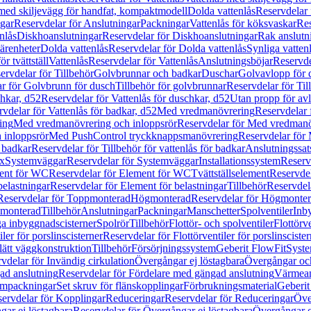
 med skiljevägg för handfat, kompaktmodell
Dolda vattenlås
Reservdelar 
gar
Reservdelar för Anslutningar
Packningar
Vattenlås för köksvaskar
Res
nlås
Diskhoanslutningar
Reservdelar för Diskhoanslutningar
Rak anslutn
tärenheter
Dolda vattenlås
Reservdelar för Dolda vattenlås
Synliga vatten
r tvättställ
Vattenlås
Reservdelar för Vattenlås
Anslutningsböjar
Reservde
ervdelar för Tillbehör
Golvbrunnar och badkar
Duschar
Golvavlopp för 
r för Golvbrunn för dusch
Tillbehör för golvbrunnar
Reservdelar för Til
chkar, d52
Reservdelar för Vattenlås för duschkar, d52
Utan propp för av
vdelar för Vattenlås för badkar, d52
Med vredmanövrering
Reservdelar
ing
Med vredmanövrering och inloppsrör
Reservdelar för Med vredmanö
 inloppsrör
Med PushControl tryckknappsmanövrering
Reservdelar för
r badkar
Reservdelar för Tillbehör för vattenlås för badkar
Anslutningssat
ix
Systemväggar
Reservdelar för Systemväggar
Installationssystem
Reservd
ent för WC
Reservdelar för Element för WC
Tvättställselement
Reservdel
belastningar
Reservdelar för Element för belastningar
Tillbehör
Reservdela
Reservdelar för Toppmonterad
Högmonterad
Reservdelar för Högmonte
 monterad
Tillbehör
Anslutningar
Packningar
Manschetter
Spolventiler
Inb
a inbyggnadscisterner
Spolrör
Tillbehör
Flottör- och spolventiler
Flottörve
iler för porslinscisterner
Reservdelar för Flottörventiler för porslinscister
lätt väggkonstruktion
Tillbehör
Försörjningssystem
Geberit FlowFit
Syst
vdelar för Invändig cirkulation
Övergångar ej löstagbara
Övergångar och
ad anslutning
Reservdelar för Fördelare med gängad anslutning
Värmean
empackningar
Set skruv för flänskopplingar
Förbrukningsmaterial
Geberit
ervdelar för Kopplingar
Reduceringar
Reservdelar för Reduceringar
Öve
ar ej löstagbara
Reservdelar för Övergångar ej löstagbara
Övergångar o