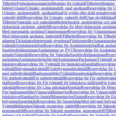
Tillbehör
Förbrukningsmaterial
Moduler för tvättställ
Tillbehör
Moduler 
bidéer
Urinaler
Urinaler, spolningsdrift, med spolkant
Reservdelar för U
Urinaler, spolningsdrift, spolkantlösa
För synlig eller dold urinalstyrni
vattenfri drift
Reservdelar för Urinaler, vattenfri drift
Utan skyddskåpa
R
Tillbehör
Vattenlås och vattenlåstillbehör
Spolrör, spolrörsböjar och ada
elektronisk spolning, nätdrift
Reservdelar för Med elektronisk spolning,
Med pneumatisk spolning
Väggmontage
Reservdelar för Väggmontag
Med elektronisk spolning, batteridrift
Tillbehör
Reservdelar för Tillbeh
adaptrar
Täckplattor
Integrerade styrningar
Fjärrkontroller
Apparatanslutn
tvättställ
Anslutningsböjar
Reservdelar för Anslutningsböjar
Rak anslut
Spolrörsförlängningar
Anslutningar av PVC
Reservdelar för Anslutni
urinaler
Vattenlås
Reservdelar för Vattenlås
Spolrörsförlängningar
Reserv
anslutning
Anslutningsböjar
Skydd
Anslutningar
Packningar
Tvättställ
bänkskiva
Reservdelar för Tvättställ för bänkskiva
Handfat
Reservdelar
tvättställ
Inbyggnadstvättställ
Underbyggnadstvättställ
Reservdelar för 
med möbeltvättställ
Badrumsmöbler
Tvättställsunderskåp
Reservdelar f
För dubbeltvättställ
För möbeltvättställ
Reservdelar för För möbeltvättst
skålform
Reservdelar för För tvättställ för bänkskiva skålform
För tvätt
sidoskåp
Reservdelar för Låga sidoskåp
Högskåp
Reservdelar för Hög
Fler badrumsmöbler
Väggavställningsytor
Reservdelar för Väggavställ
bänkskivor
Handtag
Set fotstöd
Magnettavlor
Eluttag
Reservdelar för El
belysning
Spegelskåp
Reservdelar för Spegelskåp
Med inbyggd belysn
Tvättställsblandare
Stående montering, nätdrift
Reservdelar för Stående
generatordrift
Reservdelar för Stående montering, generatordrift
Tillbe
enheter och tvättställ
Vattenlås för handfat
Reservdelar för Vattenlås fö