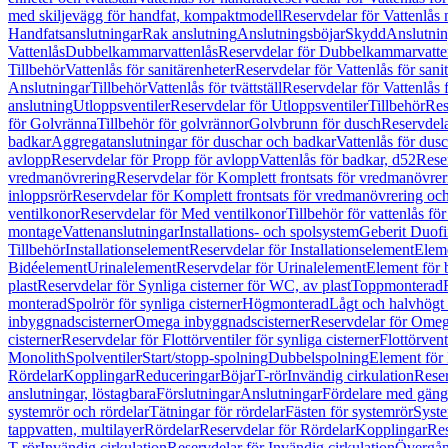
med skiljevägg för handfat, kompaktmodell
Reservdelar för Vattenlås
Handfatsanslutningar
Rak anslutning
Anslutningsböjar
Skydd
Anslutnin
Vattenlås
Dubbelkammarvattenlås
Reservdelar för Dubbelkammarvatte
Tillbehör
Vattenlås för sanitärenheter
Reservdelar för Vattenlås för sani
Anslutningar
Tillbehör
Vattenlås för tvättställ
Reservdelar för Vattenlås fö
anslutning
Utloppsventiler
Reservdelar för Utloppsventiler
Tillbehör
Res
för Golvränna
Tillbehör för golvrännor
Golvbrunn för dusch
Reservdela
badkar
Aggregatanslutningar för duschar och badkar
Vattenlås för dus
avlopp
Reservdelar för Propp för avlopp
Vattenlås för badkar, d52
Reser
vredmanövrering
Reservdelar för Komplett frontsats för vredmanövrer
inloppsrör
Reservdelar för Komplett frontsats för vredmanövrering och
ventilkonor
Reservdelar för Med ventilkonor
Tillbehör för vattenlås fö
montage
Vattenanslutningar
Installations- och spolsystem
Geberit Duof
Tillbehör
Installationselement
Reservdelar för Installationselement
Elem
Bidéelement
Urinalelement
Reservdelar för Urinalelement
Element för 
plast
Reservdelar för Synliga cisterner för WC, av plast
Toppmonterad
monterad
Spolrör för synliga cisterner
Högmonterad
Lågt och halvhögt
inbyggnadscisterner
Omega inbyggnadscisterner
Reservdelar för Omeg
cisterner
Reservdelar för Flottörventiler för synliga cisterner
Flottörvent
Monolith
Spolventiler
Start/stopp-spolning
Dubbelspolning
Element för 
Rördelar
Kopplingar
Reduceringar
Böjar
T-rör
Invändig cirkulation
Reser
anslutningar, löstagbara
Förslutningar
Anslutningar
Fördelare med gäng
systemrör och rördelar
Tätningar för rördelar
Fästen för systemrör
Syst
tappvatten, multilayer
Rördelar
Reservdelar för Rördelar
Kopplingar
Res
T-rör
Invändig cirkulation
Reservdelar för Invändig cirkulation
Övergång