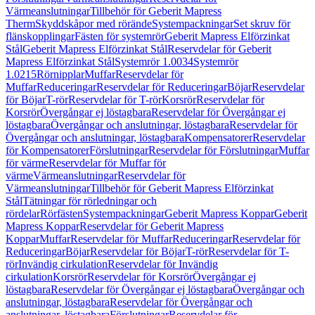
Värmeanslutningar
Tillbehör för Geberit Mapress
Therm
Skyddskåpor med rörände
Systempackningar
Set skruv för
flänskopplingar
Fästen för systemrör
Geberit Mapress Elförzinkat
Stål
Geberit Mapress Elförzinkat Stål
Reservdelar för Geberit
Mapress Elförzinkat Stål
Systemrör 1.0034
Systemrör
1.0215
Rörnipplar
Muffar
Reservdelar för
Muffar
Reduceringar
Reservdelar för Reduceringar
Böjar
Reservdelar
för Böjar
T-rör
Reservdelar för T-rör
Korsrör
Reservdelar för
Korsrör
Övergångar ej löstagbara
Reservdelar för Övergångar ej
löstagbara
Övergångar och anslutningar, löstagbara
Reservdelar för
Övergångar och anslutningar, löstagbara
Kompensatorer
Reservdelar
för Kompensatorer
Förslutningar
Reservdelar för Förslutningar
Muffar
för värme
Reservdelar för Muffar för
värme
Värmeanslutningar
Reservdelar för
Värmeanslutningar
Tillbehör för Geberit Mapress Elförzinkat
Stål
Tätningar för rörledningar och
rördelar
Rörfästen
Systempackningar
Geberit Mapress Koppar
Geberit
Mapress Koppar
Reservdelar för Geberit Mapress
Koppar
Muffar
Reservdelar för Muffar
Reduceringar
Reservdelar för
Reduceringar
Böjar
Reservdelar för Böjar
T-rör
Reservdelar för T-
rör
Invändig cirkulation
Reservdelar för Invändig
cirkulation
Korsrör
Reservdelar för Korsrör
Övergångar ej
löstagbara
Reservdelar för Övergångar ej löstagbara
Övergångar och
anslutningar, löstagbara
Reservdelar för Övergångar och
anslutningar, löstagbara
Förslutningar
Reservdelar för