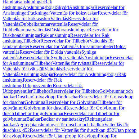
Handfatsanslutningar
Rak
anslutning
Anslutningsböjar
Skydd
Anslutningar
Reservdelar för
Anslutningar
Packningar
Vattenlås för köksvaskar
Reservdelar för
Vattenlås för köksvaskar
Vattenlås
Reservdelar för
Vattenlås
Dubbelkammarvattenlås
Reservdelar för
Dubbelkammarvattenlås
Diskhoanslutningar
Reservdelar för
Diskhoanslutningar
Rak anslutning
Reservdelar för Rak
anslutning
Tillbehör
Reservdelar för Tillbehör
Vattenlås för
sanitärenheter
Reservdelar för Vattenlås för sanitärenheter
Dolda
vattenlås
Reservdelar för Dolda vattenlås
Synliga
vattenlås
Reservdelar för Synliga vattenlås
Anslutningar
Reservdelar
för Anslutningar
Tillbehör
Vattenlås för tvättställ
Reservdelar för
Vattenlås för tvättställ
Vattenlås
Reservdelar för
Vattenlås
Anslutningsböjar
Reservdelar för Anslutningsböjar
Rak
anslutning
Reservdelar för Rak
anslutning
Utloppsventiler
Reservdelar för
Utloppsventiler
Tillbehör
Reservdelar för Tillbehör
Golvbrunnar och
badkar
Duschar
Golvavlopp för duschar
Reservdelar för Golvavlopp
för duschar
Golvränna
Reservdelar för Golvränna
Tillbehör för
golvrännor
Golvbrunn för dusch
Reservdelar för Golvbrunn för
dusch
Tillbehör för golvbrunnar
Reservdelar för Tillbehör för
golvbrunnar
Badkar
Badkar av sanitetsakryl
Rektangulära
badkar
Aggregatanslutningar för duschar och badkar
Vattenlås för
duschkar, d52
Reservdelar för Vattenlås för duschkar, d52
Utan propp
för avlopp
Reservdelar för Utan propp för avlopp
Propp för