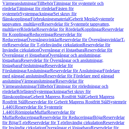
Värmeanslutningar
Tillbehör
Tätningar för systemrör och
rördelar
Tätningar för rördelar
Fästen för
systemrör
Systempackningar
Set skruv för
flänskopplingar
Förbrukningsmaterial
Geberit Mepla
Systemrör
tappvatten, multilayer
Reservdelar för Systemrör tappvatten,
multilayer
Rördelar
Reservdelar för Rördelar
Kopplingar
Reservdelar
för Kopplingar
Reduceringar
Reservdelar för
Reduceringar
Övergångsvinklar
Reservdelar för Övergångsvinklar
T-
rör
Reservdelar för T-rör
Invändig cirkulation
Reservdelar för
Invändig cirkulation
Övergångar ej löstagbara
Reservdelar för
Övergångar ej löstagbara
Övergångar och anslutningar,
löstagbara
Reservdelar för Övergångar och anslutningar,
löstagbara
Förslutningar
Reservdelar för
Förslutningar
Anslutningar
Reservdelar för Anslutningar
Fördelare
med gängad anslutning
Reservdelar för Fördelare med gängad
anslutning
Värmeanslutningar
Reservdelar för
Värmeanslutningar
Tillbehör
Tätningar för rörledningar och
rördelar
Rörfästen
Systempackningar
Set skruv för
flänskopplingar
Geberit Mapress Rostfritt Stål
Geberit Mapress
Rostfritt Stål
Reservdelar för Geberit Mapress Rostfritt Stål
Systemrör
1.4401
Reservdelar för Systemrör
1.4401
Rörnipplar
Muffar
Reservdelar för
Muffar
Reduceringar
Reservdelar för Reduceringar
Böjar
Reservdelar
för Böjar
T-rör
Reservdelar för T-rör
Invändig cirkulation
Reservdelar
för Invändig cirkulation
Övergångar ej löstagbara
Reservdelar för