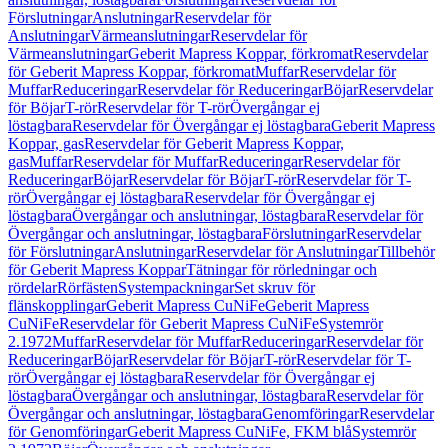
Förslutningar
Anslutningar
Reservdelar för
Anslutningar
Värmeanslutningar
Reservdelar för
Värmeanslutningar
Geberit Mapress Koppar, förkromat
Reservdelar
för Geberit Mapress Koppar, förkromat
Muffar
Reservdelar för
Muffar
Reduceringar
Reservdelar för Reduceringar
Böjar
Reservdelar
för Böjar
T-rör
Reservdelar för T-rör
Övergångar ej
löstagbara
Reservdelar för Övergångar ej löstagbara
Geberit Mapress
Koppar, gas
Reservdelar för Geberit Mapress Koppar,
gas
Muffar
Reservdelar för Muffar
Reduceringar
Reservdelar för
Reduceringar
Böjar
Reservdelar för Böjar
T-rör
Reservdelar för T-
rör
Övergångar ej löstagbara
Reservdelar för Övergångar ej
löstagbara
Övergångar och anslutningar, löstagbara
Reservdelar för
Övergångar och anslutningar, löstagbara
Förslutningar
Reservdelar
för Förslutningar
Anslutningar
Reservdelar för Anslutningar
Tillbehör
för Geberit Mapress Koppar
Tätningar för rörledningar och
rördelar
Rörfästen
Systempackningar
Set skruv för
flänskopplingar
Geberit Mapress CuNiFe
Geberit Mapress
CuNiFe
Reservdelar för Geberit Mapress CuNiFe
Systemrör
2.1972
Muffar
Reservdelar för Muffar
Reduceringar
Reservdelar för
Reduceringar
Böjar
Reservdelar för Böjar
T-rör
Reservdelar för T-
rör
Övergångar ej löstagbara
Reservdelar för Övergångar ej
löstagbara
Övergångar och anslutningar, löstagbara
Reservdelar för
Övergångar och anslutningar, löstagbara
Genomföringar
Reservdelar
för Genomföringar
Geberit Mapress CuNiFe, FKM blå
Systemrör