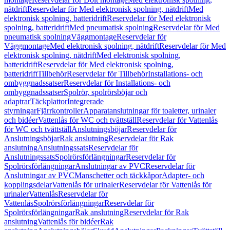
nätdrift
Reservdelar för Med elektronisk spolning, nätdrift
Med
elektronisk spolning, batteridrift
Reservdelar för Med elektronisk
spolning, batteridrift
Med pneumatisk spolning
Reservdelar för Med
pneumatisk spolning
Väggmontage
Reservdelar för
Väggmontage
Med elektronisk spolning, nätdrift
Reservdelar för Med
elektronisk spolning, nätdrift
Med elektronisk spolning,
batteridrift
Reservdelar för Med elektronisk spolning,
batteridrift
Tillbehör
Reservdelar för Tillbehör
Installations- och
ombyggnadssatser
Reservdelar för Installations- och
ombyggnadssatser
Spolrör, spolrörsböjar och
adaptrar
Täckplattor
Integrerade
styrningar
Fjärrkontroller
Apparatanslutningar för toaletter, urinaler
och bidéer
Vattenlås för WC och tvättställ
Reservdelar för Vattenlås
för WC och tvättställ
Anslutningsböjar
Reservdelar för
Anslutningsböjar
Rak anslutning
Reservdelar för Rak
anslutning
Anslutningssats
Reservdelar för
Anslutningssats
Spolrörsförlängningar
Reservdelar för
Spolrörsförlängningar
Anslutningar av PVC
Reservdelar för
Anslutningar av PVC
Manschetter och täckkåpor
Adapter- och
kopplingsdelar
Vattenlås för urinaler
Reservdelar för Vattenlås för
urinaler
Vattenlås
Reservdelar för
Vattenlås
Spolrörsförlängningar
Reservdelar för
Spolrörsförlängningar
Rak anslutning
Reservdelar för Rak
anslutning
Vattenlås för bidéer
Rak