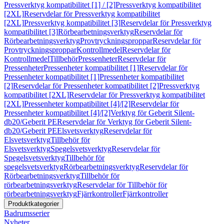
Pressverktyg kompatibilitet [1] / [2]
Pressverktyg kompatibilitet
[2XL]
Reservdelar för Pressverktyg kompatibilitet
[2XL]
Pressverktyg kompatibilitet [3]
Reservdelar för Pressverktyg
kompatibilitet [3]
Rörbearbetningsverktyg
Reservdelar för
Rörbearbetningsverktyg
Provtryckningsproppar
Reservdelar för
Provtryckningsproppar
Kontrollmedel
Reservdelar för
Kontrollmedel
Tillbehör
Pressenheter
Reservdelar för
Pressenheter
Pressenheter kompatibilitet [1]
Reservdelar för
Pressenheter kompatibilitet [1]
Pressenheter kompatibilitet
[2]
Reservdelar för Pressenheter kompatibilitet [2]
Pressverktyg
kompatibilitet [2XL]
Reservdelar för Pressverktyg kompatibilitet
[2XL]
Pressenheter kompatibilitet [4]/[2]
Reservdelar för
Pressenheter kompatibilitet [4]/[2]
Verktyg för Geberit Silent-
db20/Geberit PE
Reservdelar för Verktyg för Geberit Silent-
db20/Geberit PE
Elsvetsverktyg
Reservdelar för
Elsvetsverktyg
Tillbehör för
Elsvetsverktyg
Spegelsvetsverktyg
Reservdelar för
Spegelsvetsverktyg
Tillbehör för
spegelsvetsverktyg
Rörbearbetningsverktyg
Reservdelar för
Rörbearbetningsverktyg
Tillbehör för
rörbearbetningsverktyg
Reservdelar för Tillbehör för
rörbearbetningsverktyg
Fjärrkontroller
Fjärrkontroller
Produktkategorier
Badrumsserier
Nyheter