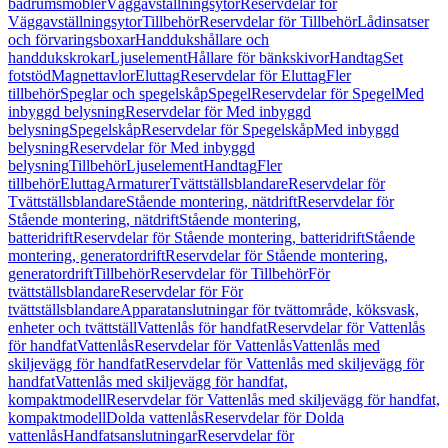
badrumsmöbler
Väggavställningsytor
Reservdelar för
Väggavställningsytor
Tillbehör
Reservdelar för Tillbehör
Lådinsatser
och förvaringsboxar
Handdukshållare och
handdukskrokar
Ljuselement
Hållare för bänkskivor
Handtag
Set
fotstöd
Magnettavlor
Eluttag
Reservdelar för Eluttag
Fler
tillbehör
Speglar och spegelskåp
Spegel
Reservdelar för Spegel
Med
inbyggd belysning
Reservdelar för Med inbyggd
belysning
Spegelskåp
Reservdelar för Spegelskåp
Med inbyggd
belysning
Reservdelar för Med inbyggd
belysning
Tillbehör
Ljuselement
Handtag
Fler
tillbehör
Eluttag
Armaturer
Tvättställsblandare
Reservdelar för
Tvättställsblandare
Stående montering, nätdrift
Reservdelar för
Stående montering, nätdrift
Stående montering,
batteridrift
Reservdelar för Stående montering, batteridrift
Stående
montering, generatordrift
Reservdelar för Stående montering,
generatordrift
Tillbehör
Reservdelar för Tillbehör
För
tvättställsblandare
Reservdelar för För
tvättställsblandare
Apparatanslutningar för tvättområde, köksvask,
enheter och tvättställ
Vattenlås för handfat
Reservdelar för Vattenlås
för handfat
Vattenlås
Reservdelar för Vattenlås
Vattenlås med
skiljevägg för handfat
Reservdelar för Vattenlås med skiljevägg för
handfat
Vattenlås med skiljevägg för handfat,
kompaktmodell
Reservdelar för Vattenlås med skiljevägg för handfat,
kompaktmodell
Dolda vattenlås
Reservdelar för Dolda
vattenlås
Handfatsanslutningar
Reservdelar för