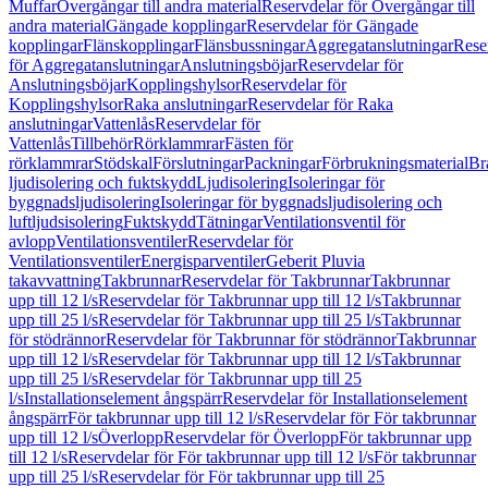
Muffar
Övergångar till andra material
Reservdelar för Övergångar till
andra material
Gängade kopplingar
Reservdelar för Gängade
kopplingar
Flänskopplingar
Flänsbussningar
Aggregatanslutningar
Rese
för Aggregatanslutningar
Anslutningsböjar
Reservdelar för
Anslutningsböjar
Kopplingshylsor
Reservdelar för
Kopplingshylsor
Raka anslutningar
Reservdelar för Raka
anslutningar
Vattenlås
Reservdelar för
Vattenlås
Tillbehör
Rörklammrar
Fästen för
rörklammrar
Stödskal
Förslutningar
Packningar
Förbrukningsmaterial
Br
ljudisolering och fuktskydd
Ljudisolering
Isoleringar för
byggnadsljudisolering
Isoleringar för byggnadsljudisolering och
luftljudsisolering
Fuktskydd
Tätningar
Ventilationsventil för
avlopp
Ventilationsventiler
Reservdelar för
Ventilationsventiler
Energisparventiler
Geberit Pluvia
takavvattning
Takbrunnar
Reservdelar för Takbrunnar
Takbrunnar
upp till 12 l/s
Reservdelar för Takbrunnar upp till 12 l/s
Takbrunnar
upp till 25 l/s
Reservdelar för Takbrunnar upp till 25 l/s
Takbrunnar
för stödrännor
Reservdelar för Takbrunnar för stödrännor
Takbrunnar
upp till 12 l/s
Reservdelar för Takbrunnar upp till 12 l/s
Takbrunnar
upp till 25 l/s
Reservdelar för Takbrunnar upp till 25
l/s
Installationselement ångspärr
Reservdelar för Installationselement
ångspärr
För takbrunnar upp till 12 l/s
Reservdelar för För takbrunnar
upp till 12 l/s
Överlopp
Reservdelar för Överlopp
För takbrunnar upp
till 12 l/s
Reservdelar för För takbrunnar upp till 12 l/s
För takbrunnar
upp till 25 l/s
Reservdelar för För takbrunnar upp till 25