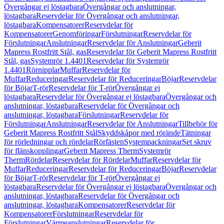
Övergångar ej löstagbara
Övergångar och anslutningar,
löstagbara
Reservdelar för Övergångar och anslutningar,
löstagbara
Kompensatorer
Reservdelar för
Kompensatorer
Genomföringar
Förslutningar
Reservdelar för
Förslutningar
Anslutningar
Reservdelar för Anslutningar
Geberit
Mapress Rostfritt Stål, gas
Reservdelar för Geberit Mapress Rostfritt
Stål, gas
Systemrör 1.4401
Reservdelar för Systemrör
1.4401
Rörnipplar
Muffar
Reservdelar för
Muffar
Reduceringar
Reservdelar för Reduceringar
Böjar
Reservdelar
för Böjar
T-rör
Reservdelar för T-rör
Övergångar ej
löstagbara
Reservdelar för Övergångar ej löstagbara
Övergångar och
anslutningar, löstagbara
Reservdelar för Övergångar och
anslutningar, löstagbara
Förslutningar
Reservdelar för
Förslutningar
Anslutningar
Reservdelar för Anslutningar
Tillbehör för
Geberit Mapress Rostfritt Stål
Skyddskåpor med rörände
Tätningar
för rörledningar och rördelar
Rörfästen
Systempackningar
Set skruv
för flänskopplingar
Geberit Mapress Therm
Systemrör
Therm
Rördelar
Reservdelar för Rördelar
Muffar
Reservdelar för
Muffar
Reduceringar
Reservdelar för Reduceringar
Böjar
Reservdelar
för Böjar
T-rör
Reservdelar för T-rör
Övergångar ej
löstagbara
Reservdelar för Övergångar ej löstagbara
Övergångar och
anslutningar, löstagbara
Reservdelar för Övergångar och
anslutningar, löstagbara
Kompensatorer
Reservdelar för
Kompensatorer
Förslutningar
Reservdelar för
Förslutningar
Värmeanslutningar
Reservdelar för