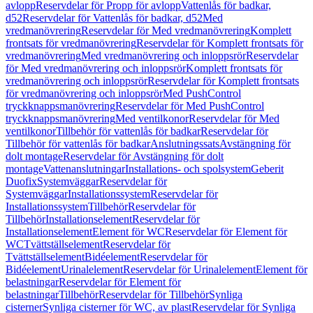
avlopp
Reservdelar för Propp för avlopp
Vattenlås för badkar,
d52
Reservdelar för Vattenlås för badkar, d52
Med
vredmanövrering
Reservdelar för Med vredmanövrering
Komplett
frontsats för vredmanövrering
Reservdelar för Komplett frontsats för
vredmanövrering
Med vredmanövrering och inloppsrör
Reservdelar
för Med vredmanövrering och inloppsrör
Komplett frontsats för
vredmanövrering och inloppsrör
Reservdelar för Komplett frontsats
för vredmanövrering och inloppsrör
Med PushControl
tryckknappsmanövrering
Reservdelar för Med PushControl
tryckknappsmanövrering
Med ventilkonor
Reservdelar för Med
ventilkonor
Tillbehör för vattenlås för badkar
Reservdelar för
Tillbehör för vattenlås för badkar
Anslutningssats
Avstängning för
dolt montage
Reservdelar för Avstängning för dolt
montage
Vattenanslutningar
Installations- och spolsystem
Geberit
Duofix
Systemväggar
Reservdelar för
Systemväggar
Installationssystem
Reservdelar för
Installationssystem
Tillbehör
Reservdelar för
Tillbehör
Installationselement
Reservdelar för
Installationselement
Element för WC
Reservdelar för Element för
WC
Tvättställselement
Reservdelar för
Tvättställselement
Bidéelement
Reservdelar för
Bidéelement
Urinalelement
Reservdelar för Urinalelement
Element för
belastningar
Reservdelar för Element för
belastningar
Tillbehör
Reservdelar för Tillbehör
Synliga
cisterner
Synliga cisterner för WC, av plast
Reservdelar för Synliga