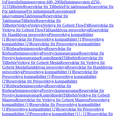
l/s
Fästen
Infästningssystem d40–200
Infästningssystem d250–
315
Tillbehör
Reservdelar för Tillbehör
För takbrunnar
Reservdelar för
För takbrunnar
För infästningar
Konventionell
takavvattning
Takbrunnar
Reservdelar för
Takbrunnar
Tillbehör
Reservdelar för
Tillbehör
Verktyg
Verktyg
Verktyg för Geberit FlowFit
Reservdelar för
Verktyg för Geberit FlowFit
Handdrivna pressverktyg
Reservdelar
för Handdrivna pressverktyg
Pressverktyg kompatibilitet
[1]
Reservdelar för Pressverktyg kompatibilitet [1]
Pressverktyg
kompatibilitet [2]
Reservdelar för Pressverktyg kompatibilitet
[2]
Rörbearbetningsverktyg
Reservdelar för
Rörbearbetningsverktyg
Provtryckningsproppar
Reservdelar för
Provtryckningsproppar
Kontrollmedel
Tillbehör
Reservdelar för
Tillbehör
Verktyg för Geberit Mepla
Reservdelar för Verktyg för
Geberit Mepla
Handdrivna pressverktyg
Reservdelar för Handdrivna
pressverktyg
Pressverktyg kompatibilitet [1]
Reservdelar för
Pressverktyg kompatibilitet [1]
Pressverktyg kompatibilitet
[2]
Reservdelar för Pressverktyg kompatibilitet
[2]
Rörbearbetningsverktyg
Reservdelar för
Rörbearbetningsverktyg
Provtryckningsproppar
Reservdelar för
Provtryckningsproppar
Kontrollmedel
Tillbehör
Verktyg för Geberit
Mapress
Reservdelar för Verktyg för Geberit Mapress
Pressverktyg
kompatibilitet [1]
Reservdelar för Pressverktyg kompatibilitet
[1]
Pressverktyg kompatibilitet [2]
Reservdelar för Pressverktyg
kompatibilitet [2]
Pressverktyg kompatibilitet [1] / [2]
Reservdelar för