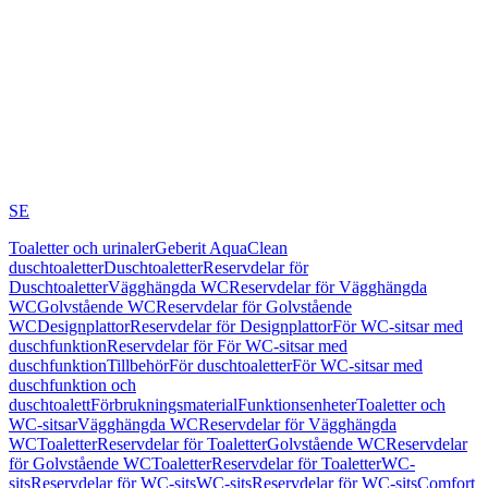
SE
Toaletter och urinaler
Geberit AquaClean
duschtoaletter
Duschtoaletter
Reservdelar för
Duschtoaletter
Vägghängda WC
Reservdelar för Vägghängda
WC
Golvstående WC
Reservdelar för Golvstående
WC
Designplattor
Reservdelar för Designplattor
För WC-sitsar med
duschfunktion
Reservdelar för För WC-sitsar med
duschfunktion
Tillbehör
För duschtoaletter
För WC-sitsar med
duschfunktion och
duschtoalett
Förbrukningsmaterial
Funktionsenheter
Toaletter och
WC-sitsar
Vägghängda WC
Reservdelar för Vägghängda
WC
Toaletter
Reservdelar för Toaletter
Golvstående WC
Reservdelar
för Golvstående WC
Toaletter
Reservdelar för Toaletter
WC-
sits
Reservdelar för WC-sits
WC-sits
Reservdelar för WC-sits
Comfort