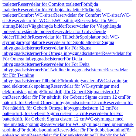
toaletter
Reservdelar för Comfort toaletter
Förhöjda
toaletter
Reservdelar för Förhöjda toaletter
Förlängda
toaletter
Comfort WC-sitsar
Reservdelar för Comfort WC-sitsar
WC-
sits
Reservdelar för WC-sits
WC-sittring
Reservdelar för WC-
sittring
Bidéer
Vägghängda bidéer
Reservdelar för Vägghängda
bidéer
Golvstående bidéer
Reservdelar för Golvstående
bidéer
Tillbehör
Reservdelar för Tillbehör
Spolplattor och WC-
styrningar
Spolplattor
Reservdelar för Spolplattor
För Sigma
inbyggnadscisterner
Reservdelar för För Sigma
inbyggnadscisterner
För Omega inbyggnadscisterner
Reservdelar för
För Omega inbyggnadscisterner
För Delta
inbyggnadscisterner
Reservdelar för För Delta
inbyggnadscisterner
För Twinline inbyggnadscisterner
Reservdelar
för För Twinline
inbyggnadscisterner
Tillbehör
Förbrukningsmaterial
WC-styrningar
med elektronisk spolning
Reservdelar för WC-styrningar med
elektronisk spolning
För nätdrift, för Geberit Sigma cistern 12
cm
Reservdelar för För nätdrift, för Geberit Sigma cistern 12 cm
För
nätdrift, för Geberit Omega inbyggnadscistern 12 cm
Reservdelar för
För nätdrift, för Geberit Omega inbyggnadscistern 12 cm
För
batteridrift, för Geberit Sigma cistern 12 cm
Reservdelar för För
batteridrift, för Geberit Sigma cistern 12 cm
WC-styrningar med
pneumatisk spolning
Reservdelar för WC-styrningar med pneumatisk
spolning
För dubbelspolning
Reservdelar för För dubbelspolning
För
enkelspolning
Reservdelar för För enkelspolning
Tillbehör för WC-