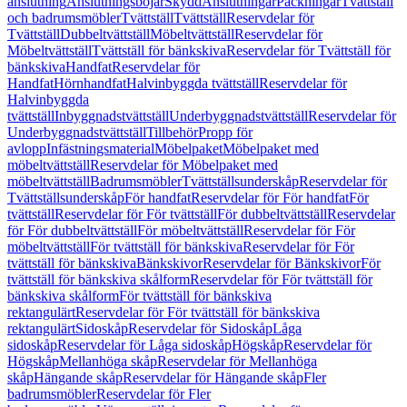
anslutning
Anslutningsböjar
Skydd
Anslutningar
Packningar
Tvättställ
och badrumsmöbler
Tvättställ
Tvättställ
Reservdelar för
Tvättställ
Dubbeltvättställ
Möbeltvättställ
Reservdelar för
Möbeltvättställ
Tvättställ för bänkskiva
Reservdelar för Tvättställ för
bänkskiva
Handfat
Reservdelar för
Handfat
Hörnhandfat
Halvinbyggda tvättställ
Reservdelar för
Halvinbyggda
tvättställ
Inbyggnadstvättställ
Underbyggnadstvättställ
Reservdelar för
Underbyggnadstvättställ
Tillbehör
Propp för
avlopp
Infästningsmaterial
Möbelpaket
Möbelpaket med
möbeltvättställ
Reservdelar för Möbelpaket med
möbeltvättställ
Badrumsmöbler
Tvättställsunderskåp
Reservdelar för
Tvättställsunderskåp
För handfat
Reservdelar för För handfat
För
tvättställ
Reservdelar för För tvättställ
För dubbeltvättställ
Reservdelar
för För dubbeltvättställ
För möbeltvättställ
Reservdelar för För
möbeltvättställ
För tvättställ för bänkskiva
Reservdelar för För
tvättställ för bänkskiva
Bänkskivor
Reservdelar för Bänkskivor
För
tvättställ för bänkskiva skålform
Reservdelar för För tvättställ för
bänkskiva skålform
För tvättställ för bänkskiva
rektangulärt
Reservdelar för För tvättställ för bänkskiva
rektangulärt
Sidoskåp
Reservdelar för Sidoskåp
Låga
sidoskåp
Reservdelar för Låga sidoskåp
Högskåp
Reservdelar för
Högskåp
Mellanhöga skåp
Reservdelar för Mellanhöga
skåp
Hängande skåp
Reservdelar för Hängande skåp
Fler
badrumsmöbler
Reservdelar för Fler