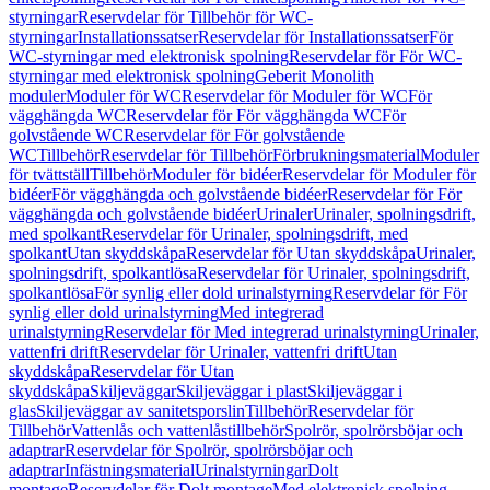
styrningar
Reservdelar för Tillbehör för WC-
styrningar
Installationssatser
Reservdelar för Installationssatser
För
WC-styrningar med elektronisk spolning
Reservdelar för För WC-
styrningar med elektronisk spolning
Geberit Monolith
moduler
Moduler för WC
Reservdelar för Moduler för WC
För
vägghängda WC
Reservdelar för För vägghängda WC
För
golvstående WC
Reservdelar för För golvstående
WC
Tillbehör
Reservdelar för Tillbehör
Förbrukningsmaterial
Moduler
för tvättställ
Tillbehör
Moduler för bidéer
Reservdelar för Moduler för
bidéer
För vägghängda och golvstående bidéer
Reservdelar för För
vägghängda och golvstående bidéer
Urinaler
Urinaler, spolningsdrift,
med spolkant
Reservdelar för Urinaler, spolningsdrift, med
spolkant
Utan skyddskåpa
Reservdelar för Utan skyddskåpa
Urinaler,
spolningsdrift, spolkantlösa
Reservdelar för Urinaler, spolningsdrift,
spolkantlösa
För synlig eller dold urinalstyrning
Reservdelar för För
synlig eller dold urinalstyrning
Med integrerad
urinalstyrning
Reservdelar för Med integrerad urinalstyrning
Urinaler,
vattenfri drift
Reservdelar för Urinaler, vattenfri drift
Utan
skyddskåpa
Reservdelar för Utan
skyddskåpa
Skiljeväggar
Skiljeväggar i plast
Skiljeväggar i
glas
Skiljeväggar av sanitetsporslin
Tillbehör
Reservdelar för
Tillbehör
Vattenlås och vattenlåstillbehör
Spolrör, spolrörsböjar och
adaptrar
Reservdelar för Spolrör, spolrörsböjar och
adaptrar
Infästningsmaterial
Urinalstyrningar
Dolt
montage
Reservdelar för Dolt montage
Med elektronisk spolning,