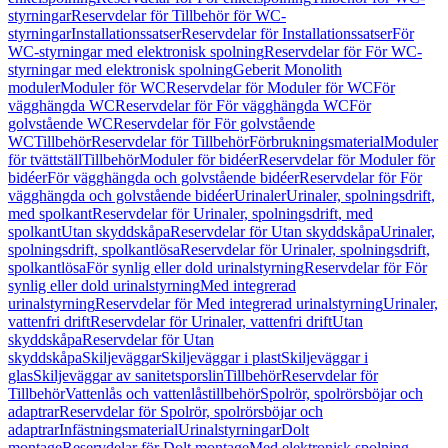
styrningar
Reservdelar för Tillbehör för WC-
styrningar
Installationssatser
Reservdelar för Installationssatser
För
WC-styrningar med elektronisk spolning
Reservdelar för För WC-
styrningar med elektronisk spolning
Geberit Monolith
moduler
Moduler för WC
Reservdelar för Moduler för WC
För
vägghängda WC
Reservdelar för För vägghängda WC
För
golvstående WC
Reservdelar för För golvstående
WC
Tillbehör
Reservdelar för Tillbehör
Förbrukningsmaterial
Moduler
för tvättställ
Tillbehör
Moduler för bidéer
Reservdelar för Moduler för
bidéer
För vägghängda och golvstående bidéer
Reservdelar för För
vägghängda och golvstående bidéer
Urinaler
Urinaler, spolningsdrift,
med spolkant
Reservdelar för Urinaler, spolningsdrift, med
spolkant
Utan skyddskåpa
Reservdelar för Utan skyddskåpa
Urinaler,
spolningsdrift, spolkantlösa
Reservdelar för Urinaler, spolningsdrift,
spolkantlösa
För synlig eller dold urinalstyrning
Reservdelar för För
synlig eller dold urinalstyrning
Med integrerad
urinalstyrning
Reservdelar för Med integrerad urinalstyrning
Urinaler,
vattenfri drift
Reservdelar för Urinaler, vattenfri drift
Utan
skyddskåpa
Reservdelar för Utan
skyddskåpa
Skiljeväggar
Skiljeväggar i plast
Skiljeväggar i
glas
Skiljeväggar av sanitetsporslin
Tillbehör
Reservdelar för
Tillbehör
Vattenlås och vattenlåstillbehör
Spolrör, spolrörsböjar och
adaptrar
Reservdelar för Spolrör, spolrörsböjar och
adaptrar
Infästningsmaterial
Urinalstyrningar
Dolt
montage
Reservdelar för Dolt montage
Med elektronisk spolning,