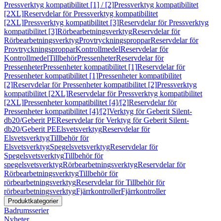
Pressverktyg kompatibilitet [1] / [2]
Pressverktyg kompatibilitet
[2XL]
Reservdelar för Pressverktyg kompatibilitet
[2XL]
Pressverktyg kompatibilitet [3]
Reservdelar för Pressverktyg
kompatibilitet [3]
Rörbearbetningsverktyg
Reservdelar för
Rörbearbetningsverktyg
Provtryckningsproppar
Reservdelar för
Provtryckningsproppar
Kontrollmedel
Reservdelar för
Kontrollmedel
Tillbehör
Pressenheter
Reservdelar för
Pressenheter
Pressenheter kompatibilitet [1]
Reservdelar för
Pressenheter kompatibilitet [1]
Pressenheter kompatibilitet
[2]
Reservdelar för Pressenheter kompatibilitet [2]
Pressverktyg
kompatibilitet [2XL]
Reservdelar för Pressverktyg kompatibilitet
[2XL]
Pressenheter kompatibilitet [4]/[2]
Reservdelar för
Pressenheter kompatibilitet [4]/[2]
Verktyg för Geberit Silent-
db20/Geberit PE
Reservdelar för Verktyg för Geberit Silent-
db20/Geberit PE
Elsvetsverktyg
Reservdelar för
Elsvetsverktyg
Tillbehör för
Elsvetsverktyg
Spegelsvetsverktyg
Reservdelar för
Spegelsvetsverktyg
Tillbehör för
spegelsvetsverktyg
Rörbearbetningsverktyg
Reservdelar för
Rörbearbetningsverktyg
Tillbehör för
rörbearbetningsverktyg
Reservdelar för Tillbehör för
rörbearbetningsverktyg
Fjärrkontroller
Fjärrkontroller
Produktkategorier
Badrumsserier
Nyheter