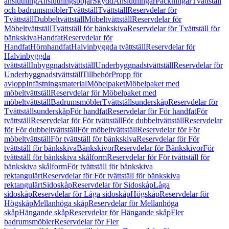
anslutning
Anslutningsböjar
Skydd
Anslutningar
Packningar
Tvättställ
och badrumsmöbler
Tvättställ
Tvättställ
Reservdelar för
Tvättställ
Dubbeltvättställ
Möbeltvättställ
Reservdelar för
Möbeltvättställ
Tvättställ för bänkskiva
Reservdelar för Tvättställ för
bänkskiva
Handfat
Reservdelar för
Handfat
Hörnhandfat
Halvinbyggda tvättställ
Reservdelar för
Halvinbyggda
tvättställ
Inbyggnadstvättställ
Underbyggnadstvättställ
Reservdelar för
Underbyggnadstvättställ
Tillbehör
Propp för
avlopp
Infästningsmaterial
Möbelpaket
Möbelpaket med
möbeltvättställ
Reservdelar för Möbelpaket med
möbeltvättställ
Badrumsmöbler
Tvättställsunderskåp
Reservdelar för
Tvättställsunderskåp
För handfat
Reservdelar för För handfat
För
tvättställ
Reservdelar för För tvättställ
För dubbeltvättställ
Reservdelar
för För dubbeltvättställ
För möbeltvättställ
Reservdelar för För
möbeltvättställ
För tvättställ för bänkskiva
Reservdelar för För
tvättställ för bänkskiva
Bänkskivor
Reservdelar för Bänkskivor
För
tvättställ för bänkskiva skålform
Reservdelar för För tvättställ för
bänkskiva skålform
För tvättställ för bänkskiva
rektangulärt
Reservdelar för För tvättställ för bänkskiva
rektangulärt
Sidoskåp
Reservdelar för Sidoskåp
Låga
sidoskåp
Reservdelar för Låga sidoskåp
Högskåp
Reservdelar för
Högskåp
Mellanhöga skåp
Reservdelar för Mellanhöga
skåp
Hängande skåp
Reservdelar för Hängande skåp
Fler
badrumsmöbler
Reservdelar för Fler