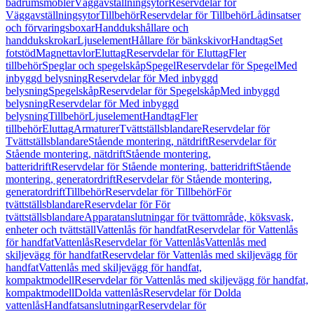
badrumsmöbler
Väggavställningsytor
Reservdelar för
Väggavställningsytor
Tillbehör
Reservdelar för Tillbehör
Lådinsatser
och förvaringsboxar
Handdukshållare och
handdukskrokar
Ljuselement
Hållare för bänkskivor
Handtag
Set
fotstöd
Magnettavlor
Eluttag
Reservdelar för Eluttag
Fler
tillbehör
Speglar och spegelskåp
Spegel
Reservdelar för Spegel
Med
inbyggd belysning
Reservdelar för Med inbyggd
belysning
Spegelskåp
Reservdelar för Spegelskåp
Med inbyggd
belysning
Reservdelar för Med inbyggd
belysning
Tillbehör
Ljuselement
Handtag
Fler
tillbehör
Eluttag
Armaturer
Tvättställsblandare
Reservdelar för
Tvättställsblandare
Stående montering, nätdrift
Reservdelar för
Stående montering, nätdrift
Stående montering,
batteridrift
Reservdelar för Stående montering, batteridrift
Stående
montering, generatordrift
Reservdelar för Stående montering,
generatordrift
Tillbehör
Reservdelar för Tillbehör
För
tvättställsblandare
Reservdelar för För
tvättställsblandare
Apparatanslutningar för tvättområde, köksvask,
enheter och tvättställ
Vattenlås för handfat
Reservdelar för Vattenlås
för handfat
Vattenlås
Reservdelar för Vattenlås
Vattenlås med
skiljevägg för handfat
Reservdelar för Vattenlås med skiljevägg för
handfat
Vattenlås med skiljevägg för handfat,
kompaktmodell
Reservdelar för Vattenlås med skiljevägg för handfat,
kompaktmodell
Dolda vattenlås
Reservdelar för Dolda
vattenlås
Handfatsanslutningar
Reservdelar för