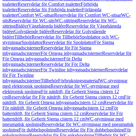
toaletter
Reservdelar för Comfort toaletter
Förhöjda
toaletter
Reservdelar för Förhöjda toaletter
Förlängda
toaletter
Comfort WC-sitsar
Reservdelar för Comfort WC-sitsar
WC-
sits
Reservdelar för WC-sits
WC-sittring
Reservdelar för WC-
sittring
Bidéer
Vägghängda bidéer
Reservdelar för Vägghängda
bidéer
Golvstående bidéer
Reservdelar för Golvstående
bidéer
Tillbehör
Reservdelar för Tillbehör
Spolplattor och WC-
styrningar
Spolplattor
Reservdelar för Spolplattor
För Sigma
inbyggnadscisterner
Reservdelar för För Sigma
inbyggnadscisterner
För Omega inbyggnadscisterner
Reservdelar för
För Omega inbyggnadscisterner
För Delta
inbyggnadscisterner
Reservdelar för För Delta
inbyggnadscisterner
För Twinline inbyggnadscisterner
Reservdelar
för För Twinline
inbyggnadscisterner
Tillbehör
Förbrukningsmaterial
WC-styrningar
med elektronisk spolning
Reservdelar för WC-styrningar med
elektronisk spolning
För nätdrift, för Geberit Sigma cistern 12
cm
Reservdelar för För nätdrift, för Geberit Sigma cistern 12 cm
För
nätdrift, för Geberit Omega inbyggnadscistern 12 cm
Reservdelar för
För nätdrift, för Geberit Omega inbyggnadscistern 12 cm
För
batteridrift, för Geberit Sigma cistern 12 cm
Reservdelar för För
batteridrift, för Geberit Sigma cistern 12 cm
WC-styrningar med
pneumatisk spolning
Reservdelar för WC-styrningar med pneumatisk
spolning
För dubbelspolning
Reservdelar för För dubbelspolning
För
enkelspolning
Reservdelar för För enkelspolning
Tillbehör för WC-