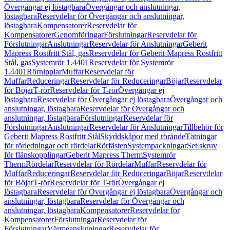
Övergångar ej löstagbara
Övergångar och anslutningar,
löstagbara
Reservdelar för Övergångar och anslutningar,
löstagbara
Kompensatorer
Reservdelar för
Kompensatorer
Genomföringar
Förslutningar
Reservdelar för
Förslutningar
Anslutningar
Reservdelar för Anslutningar
Geberit
Mapress Rostfritt Stål, gas
Reservdelar för Geberit Mapress Rostfritt
Stål, gas
Systemrör 1.4401
Reservdelar för Systemrör
1.4401
Rörnipplar
Muffar
Reservdelar för
Muffar
Reduceringar
Reservdelar för Reduceringar
Böjar
Reservdelar
för Böjar
T-rör
Reservdelar för T-rör
Övergångar ej
löstagbara
Reservdelar för Övergångar ej löstagbara
Övergångar och
anslutningar, löstagbara
Reservdelar för Övergångar och
anslutningar, löstagbara
Förslutningar
Reservdelar för
Förslutningar
Anslutningar
Reservdelar för Anslutningar
Tillbehör för
Geberit Mapress Rostfritt Stål
Skyddskåpor med rörände
Tätningar
för rörledningar och rördelar
Rörfästen
Systempackningar
Set skruv
för flänskopplingar
Geberit Mapress Therm
Systemrör
Therm
Rördelar
Reservdelar för Rördelar
Muffar
Reservdelar för
Muffar
Reduceringar
Reservdelar för Reduceringar
Böjar
Reservdelar
för Böjar
T-rör
Reservdelar för T-rör
Övergångar ej
löstagbara
Reservdelar för Övergångar ej löstagbara
Övergångar och
anslutningar, löstagbara
Reservdelar för Övergångar och
anslutningar, löstagbara
Kompensatorer
Reservdelar för
Kompensatorer
Förslutningar
Reservdelar för
Förslutningar
Värmeanslutningar
Reservdelar för