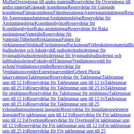
Muffar
Övergångar till andra material
Reservdelar för Övergångar till
andra material
Gängade kopplingar
Reservdelar för Gängade
kopplingar
Flänskopplingar
Flänsbussningar
Aggregatanslutningar
Rese
för Aggregatanslutningar
Anslutningsböjar
Reservdelar för
Anslutningsböjar
Kopplingshylsor
Reservdelar för
Kopplingshylsor
Raka anslutningar
Reservdelar för Raka
anslutningar
Vattenlås
Reservdelar för
Vattenlås
Tillbehör
Rörklammrar
Fästen för
rörklammrar
Stödskal
Förslutningar
Packningar
Förbrukningsmaterial
Br
ljudisolering och fuktskydd
Ljudisolering
Isoleringar för
byggnadsljudisolering
Isoleringar för byggnadsljudisolering och
luftljudsisolering
Fuktskydd
Tätningar
Ventilationsventil för
avlopp
Ventilationsventiler
Reservdelar för
Ventilationsventiler
Energisparventiler
Geberit Pluvia
takavvattning
Takbrunnar
Reservdelar för Takbrunnar
Takbrunnar
upp till 12 l/s
Reservdelar för Takbrunnar upp till 12 l/s
Takbrunnar
upp till 25 l/s
Reservdelar för Takbrunnar upp till 25 l/s
Takbrunnar
för stödrännor
Reservdelar för Takbrunnar för stödrännor
Takbrunnar
upp till 12 l/s
Reservdelar för Takbrunnar upp till 12 l/s
Takbrunnar
upp till 25 l/s
Reservdelar för Takbrunnar upp till 25
l/s
Installationselement ångspärr
Reservdelar för Installationselement
ångspärr
För takbrunnar upp till 12 l/s
Reservdelar för För takbrunnar
upp till 12 l/s
Överlopp
Reservdelar för Överlopp
För takbrunnar upp
till 12 l/s
Reservdelar för För takbrunnar upp till 12 l/s
För takbrunnar
upp till 25 l/s
Reservdelar för För takbrunnar upp till 25