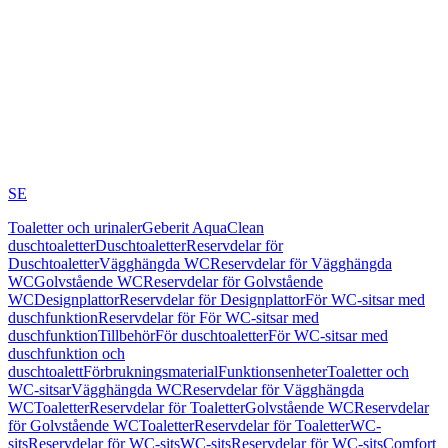
SE
Toaletter och urinaler
Geberit AquaClean
duschtoaletter
Duschtoaletter
Reservdelar för
Duschtoaletter
Vägghängda WC
Reservdelar för Vägghängda
WC
Golvstående WC
Reservdelar för Golvstående
WC
Designplattor
Reservdelar för Designplattor
För WC-sitsar med
duschfunktion
Reservdelar för För WC-sitsar med
duschfunktion
Tillbehör
För duschtoaletter
För WC-sitsar med
duschfunktion och
duschtoalett
Förbrukningsmaterial
Funktionsenheter
Toaletter och
WC-sitsar
Vägghängda WC
Reservdelar för Vägghängda
WC
Toaletter
Reservdelar för Toaletter
Golvstående WC
Reservdelar
för Golvstående WC
Toaletter
Reservdelar för Toaletter
WC-
sits
Reservdelar för WC-sits
WC-sits
Reservdelar för WC-sits
Comfort