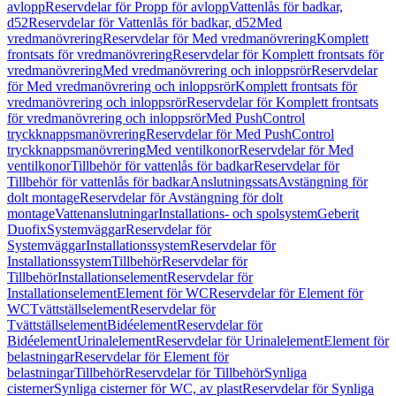
avlopp
Reservdelar för Propp för avlopp
Vattenlås för badkar,
d52
Reservdelar för Vattenlås för badkar, d52
Med
vredmanövrering
Reservdelar för Med vredmanövrering
Komplett
frontsats för vredmanövrering
Reservdelar för Komplett frontsats för
vredmanövrering
Med vredmanövrering och inloppsrör
Reservdelar
för Med vredmanövrering och inloppsrör
Komplett frontsats för
vredmanövrering och inloppsrör
Reservdelar för Komplett frontsats
för vredmanövrering och inloppsrör
Med PushControl
tryckknappsmanövrering
Reservdelar för Med PushControl
tryckknappsmanövrering
Med ventilkonor
Reservdelar för Med
ventilkonor
Tillbehör för vattenlås för badkar
Reservdelar för
Tillbehör för vattenlås för badkar
Anslutningssats
Avstängning för
dolt montage
Reservdelar för Avstängning för dolt
montage
Vattenanslutningar
Installations- och spolsystem
Geberit
Duofix
Systemväggar
Reservdelar för
Systemväggar
Installationssystem
Reservdelar för
Installationssystem
Tillbehör
Reservdelar för
Tillbehör
Installationselement
Reservdelar för
Installationselement
Element för WC
Reservdelar för Element för
WC
Tvättställselement
Reservdelar för
Tvättställselement
Bidéelement
Reservdelar för
Bidéelement
Urinalelement
Reservdelar för Urinalelement
Element för
belastningar
Reservdelar för Element för
belastningar
Tillbehör
Reservdelar för Tillbehör
Synliga
cisterner
Synliga cisterner för WC, av plast
Reservdelar för Synliga