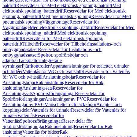
nätdrift
Reservdelar för Med elektronisk spolning, nätdrift
Med
elektronisk spolning, batteridrift
Reservdelar för Med elektronisk
spolning, batteridrift
Med pneumatisk spolning
Reservdelar för Med
pneumatisk spolning
Väggmontage
Reservdelar för
Väggmontage
Med elektronisk spolning, nätdrift
Reservdelar för Med
elektronisk spolning, nätdrift
Med elektronisk spolning,
batteridrift
Reservdelar för Med elektronisk spolning,
batteridrift
Tillbehör
Reservdelar för Tillbehör
Installations- och
ombyggnadssatser
Reservdelar för Installations- och
ombyggnadssatser
Spolrör, spolrörsböjar och
adaptrar
Täckplattor
Integrerade
styrningar
Fjärrkontroller
Apparatanslutningar för toaletter, urinaler
och bidéer
Vattenlås för WC och tvättställ
Reservdelar för Vattenlås
för WC och tvättställ
Anslutningsböjar
Reservdelar för
Anslutningsböjar
Rak anslutning
Reservdelar för Rak
anslutning
Anslutningssats
Reservdelar för
Anslutningssats
Spolrörsförlängningar
Reservdelar för
Spolrörsförlängningar
Anslutningar av PVC
Reservdelar för
Anslutningar av PVC
Manschetter och täckkåpor
Adapter- och
kopplingsdelar
Vattenlås för urinaler
Reservdelar för Vattenlås för
urinaler
Vattenlås
Reservdelar för
Vattenlås
Spolrörsförlängningar
Reservdelar för
Spolrörsförlängningar
Rak anslutning
Reservdelar för Rak
anslutning
Vattenlås för bidéer
Rak