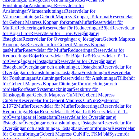
Förslutningar
Anslutningar
Reservdelar för
Anslutningar
Värmeanslutningar
Reservdelar för
Värmeanslutningar
Geberit Mapress Koppar, förkromat
Reservdelar
för Geberit Mapress Koppar, förkromat
Muffar
Reservdelar för
Muffar
Reduceringar
Reservdelar för Reduceringar
Böjar
Reservdelar
för Böjar
T-rör
Reservdelar för T-rör
Övergångar ej
löstagbara
Reservdelar för Övergångar ej löstagbara
Geberit Mapress
Koppar, gas
Reservdelar för Geberit Mapress Koppar,
gas
Muffar
Reservdelar för Muffar
Reduceringar
Reservdelar för
Reduceringar
Böjar
Reservdelar för Böjar
T-rör
Reservdelar för T-
rör
Övergångar ej löstagbara
Reservdelar för Övergångar ej
löstagbara
Övergångar och anslutningar, löstagbara
Reservdelar för
Övergångar och anslutningar, löstagbara
Förslutningar
Reservdelar
för Förslutningar
Anslutningar
Reservdelar för Anslutningar
Tillbehör
för Geberit Mapress Koppar
Tätningar för rörledningar och
rördelar
Rörfästen
Systempackningar
Set skruv för
flänskopplingar
Geberit Mapress CuNiFe
Geberit Mapress
CuNiFe
Reservdelar för Geberit Mapress CuNiFe
Systemrör
2.1972
Muffar
Reservdelar för Muffar
Reduceringar
Reservdelar för
Reduceringar
Böjar
Reservdelar för Böjar
T-rör
Reservdelar för T-
rör
Övergångar ej löstagbara
Reservdelar för Övergångar ej
löstagbara
Övergångar och anslutningar, löstagbara
Reservdelar för
Övergångar och anslutningar, löstagbara
Genomföringar
Reservdelar
för Genomföringar
Geberit Mapress CuNiFe, FKM blå
Systemrör