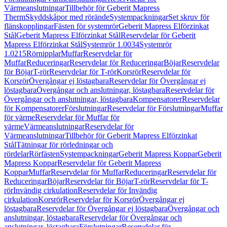
Värmeanslutningar
Tillbehör för Geberit Mapress
Therm
Skyddskåpor med rörände
Systempackningar
Set skruv för
flänskopplingar
Fästen för systemrör
Geberit Mapress Elförzinkat
Stål
Geberit Mapress Elförzinkat Stål
Reservdelar för Geberit
Mapress Elförzinkat Stål
Systemrör 1.0034
Systemrör
1.0215
Rörnipplar
Muffar
Reservdelar för
Muffar
Reduceringar
Reservdelar för Reduceringar
Böjar
Reservdelar
för Böjar
T-rör
Reservdelar för T-rör
Korsrör
Reservdelar för
Korsrör
Övergångar ej löstagbara
Reservdelar för Övergångar ej
löstagbara
Övergångar och anslutningar, löstagbara
Reservdelar för
Övergångar och anslutningar, löstagbara
Kompensatorer
Reservdelar
för Kompensatorer
Förslutningar
Reservdelar för Förslutningar
Muffar
för värme
Reservdelar för Muffar för
värme
Värmeanslutningar
Reservdelar för
Värmeanslutningar
Tillbehör för Geberit Mapress Elförzinkat
Stål
Tätningar för rörledningar och
rördelar
Rörfästen
Systempackningar
Geberit Mapress Koppar
Geberit
Mapress Koppar
Reservdelar för Geberit Mapress
Koppar
Muffar
Reservdelar för Muffar
Reduceringar
Reservdelar för
Reduceringar
Böjar
Reservdelar för Böjar
T-rör
Reservdelar för T-
rör
Invändig cirkulation
Reservdelar för Invändig
cirkulation
Korsrör
Reservdelar för Korsrör
Övergångar ej
löstagbara
Reservdelar för Övergångar ej löstagbara
Övergångar och
anslutningar, löstagbara
Reservdelar för Övergångar och
anslutningar, löstagbara
Förslutningar
Reservdelar för