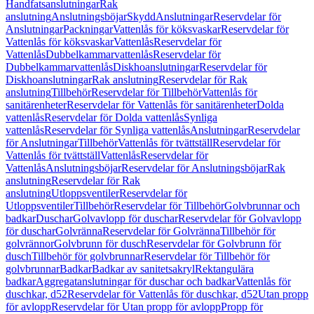
Handfatsanslutningar
Rak
anslutning
Anslutningsböjar
Skydd
Anslutningar
Reservdelar för
Anslutningar
Packningar
Vattenlås för köksvaskar
Reservdelar för
Vattenlås för köksvaskar
Vattenlås
Reservdelar för
Vattenlås
Dubbelkammarvattenlås
Reservdelar för
Dubbelkammarvattenlås
Diskhoanslutningar
Reservdelar för
Diskhoanslutningar
Rak anslutning
Reservdelar för Rak
anslutning
Tillbehör
Reservdelar för Tillbehör
Vattenlås för
sanitärenheter
Reservdelar för Vattenlås för sanitärenheter
Dolda
vattenlås
Reservdelar för Dolda vattenlås
Synliga
vattenlås
Reservdelar för Synliga vattenlås
Anslutningar
Reservdelar
för Anslutningar
Tillbehör
Vattenlås för tvättställ
Reservdelar för
Vattenlås för tvättställ
Vattenlås
Reservdelar för
Vattenlås
Anslutningsböjar
Reservdelar för Anslutningsböjar
Rak
anslutning
Reservdelar för Rak
anslutning
Utloppsventiler
Reservdelar för
Utloppsventiler
Tillbehör
Reservdelar för Tillbehör
Golvbrunnar och
badkar
Duschar
Golvavlopp för duschar
Reservdelar för Golvavlopp
för duschar
Golvränna
Reservdelar för Golvränna
Tillbehör för
golvrännor
Golvbrunn för dusch
Reservdelar för Golvbrunn för
dusch
Tillbehör för golvbrunnar
Reservdelar för Tillbehör för
golvbrunnar
Badkar
Badkar av sanitetsakryl
Rektangulära
badkar
Aggregatanslutningar för duschar och badkar
Vattenlås för
duschkar, d52
Reservdelar för Vattenlås för duschkar, d52
Utan propp
för avlopp
Reservdelar för Utan propp för avlopp
Propp för