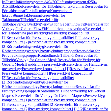
l/s
Fästen
Infästningssystem d40–200
Infästningssystem d250–
315
Tillbehör
Reservdelar för Tillbehör
För takbrunnar
Reservdelar för
För takbrunnar
För infästningar
Konventionell
takavvattning
Takbrunnar
Reservdelar för
Takbrunnar
Tillbehör
Reservdelar för
Tillbehör
Verktyg
Verktyg
Verktyg för Geberit FlowFit
Reservdelar för
Verktyg för Geberit FlowFit
Handdrivna pressverktyg
Reservdelar
för Handdrivna pressverktyg
Pressverktyg kompatibilitet
[1]
Reservdelar för Pressverktyg kompatibilitet [1]
Pressverktyg
kompatibilitet [2]
Reservdelar för Pressverktyg kompatibilitet
[2]
Rörbearbetningsverktyg
Reservdelar för
Rörbearbetningsverktyg
Provtryckningsproppar
Reservdelar för
Provtryckningsproppar
Kontrollmedel
Tillbehör
Reservdelar för
Tillbehör
Verktyg för Geberit Mepla
Reservdelar för Verktyg för
Geberit Mepla
Handdrivna pressverktyg
Reservdelar för Handdrivna
pressverktyg
Pressverktyg kompatibilitet [1]
Reservdelar för
Pressverktyg kompatibilitet [1]
Pressverktyg kompatibilitet
[2]
Reservdelar för Pressverktyg kompatibilitet
[2]
Rörbearbetningsverktyg
Reservdelar för
Rörbearbetningsverktyg
Provtryckningsproppar
Reservdelar för
Provtryckningsproppar
Kontrollmedel
Tillbehör
Verktyg för Geberit
Mapress
Reservdelar för Verktyg för Geberit Mapress
Pressverktyg
kompatibilitet [1]
Reservdelar för Pressverktyg kompatibilitet
[1]
Pressverktyg kompatibilitet [2]
Reservdelar för Pressverktyg
kompatibilitet [2]
Pressverktyg kompatibilitet [1] / [2]
Reservdelar för