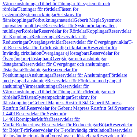
Värmeanslutningar
Tillbehör
Tätningar för systemrör och
rördelar
Tätningar för rördelar
Fästen för
systemrör
Systempackningar
Set skruv för
flänskopplingar
Förbrukningsmaterial
Geberit Mepla
Systemrör
tappvatten, multilayer
Reservdelar för Systemrör tappvatten,
multilayer
Rördelar
Reservdelar för Rördelar
Kopplingar
Reservdelar
för Kopplingar
Reduceringar
Reservdelar för
Reduceringar
Övergångsvinklar
Reservdelar för Övergångsvinklar
T-
rör
Reservdelar för T-rör
Invändig cirkulation
Reservdelar för
Invändig cirkulation
Övergångar ej löstagbara
Reservdelar för
Övergångar ej löstagbara
Övergångar och anslutningar,
löstagbara
Reservdelar för Övergångar och anslutningar,
löstagbara
Förslutningar
Reservdelar för
Förslutningar
Anslutningar
Reservdelar för Anslutningar
Fördelare
med gängad anslutning
Reservdelar för Fördelare med gängad
anslutning
Värmeanslutningar
Reservdelar för
Värmeanslutningar
Tillbehör
Tätningar för rörledningar och
rördelar
Rörfästen
Systempackningar
Set skruv för
flänskopplingar
Geberit Mapress Rostfritt Stål
Geberit Mapress
Rostfritt Stål
Reservdelar för Geberit Mapress Rostfritt Stål
Systemrör
1.4401
Reservdelar för Systemrör
1.4401
Rörnipplar
Muffar
Reservdelar för
Muffar
Reduceringar
Reservdelar för Reduceringar
Böjar
Reservdelar
för Böjar
T-rör
Reservdelar för T-rör
Invändig cirkulation
Reservdelar
för Invändig cirkulation
Övergångar ej löstagbara
Reservdelar för