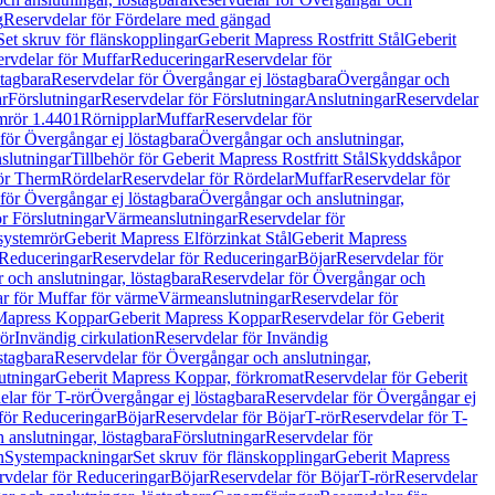
g
Reservdelar för Fördelare med gängad
Set skruv för flänskopplingar
Geberit Mapress Rostfritt Stål
Geberit
rvdelar för Muffar
Reduceringar
Reservdelar för
tagbara
Reservdelar för Övergångar ej löstagbara
Övergångar och
r
Förslutningar
Reservdelar för Förslutningar
Anslutningar
Reservdelar
mrör 1.4401
Rörnipplar
Muffar
Reservdelar för
för Övergångar ej löstagbara
Övergångar och anslutningar,
slutningar
Tillbehör för Geberit Mapress Rostfritt Stål
Skyddskåpor
ör Therm
Rördelar
Reservdelar för Rördelar
Muffar
Reservdelar för
för Övergångar ej löstagbara
Övergångar och anslutningar,
r Förslutningar
Värmeanslutningar
Reservdelar för
 systemrör
Geberit Mapress Elförzinkat Stål
Geberit Mapress
Reduceringar
Reservdelar för Reduceringar
Böjar
Reservdelar för
och anslutningar, löstagbara
Reservdelar för Övergångar och
r för Muffar för värme
Värmeanslutningar
Reservdelar för
Mapress Koppar
Geberit Mapress Koppar
Reservdelar för Geberit
rör
Invändig cirkulation
Reservdelar för Invändig
stagbara
Reservdelar för Övergångar och anslutningar,
utningar
Geberit Mapress Koppar, förkromat
Reservdelar för Geberit
lar för T-rör
Övergångar ej löstagbara
Reservdelar för Övergångar ej
för Reduceringar
Böjar
Reservdelar för Böjar
T-rör
Reservdelar för T-
 anslutningar, löstagbara
Förslutningar
Reservdelar för
n
Systempackningar
Set skruv för flänskopplingar
Geberit Mapress
rvdelar för Reduceringar
Böjar
Reservdelar för Böjar
T-rör
Reservdelar