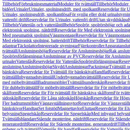
Tillbehör
Förbrukningsmaterial
Moduler för tvättställ
Tillbehör
Moduler 
bidéer
Urinaler
Urinaler, spolningsdrift, med spolkant
Reservdelar för U
Urinaler, spolningsdrift, spolkantlösa
För synlig eller dold urinalstyrni
vattenfri drift
Reservdelar för Urinaler, vattenfri drift
Utan skyddskåpa
R
Tillbehör
Vattenlås och vattenlåstillbehör
Spolrör, spolrörsböjar och ada
elektronisk spolning, nätdrift
Reservdelar för Med elektronisk spolning,
Med pneumatisk spolning
Väggmontage
Reservdelar för Väggmontag
Med elektronisk spolning, batteridrift
Tillbehör
Reservdelar för Tillbeh
adaptrar
Täckplattor
Integrerade styrningar
Fjärrkontroller
Apparatanslutn
tvättställ
Anslutningsböjar
Reservdelar för Anslutningsböjar
Rak anslut
Spolrörsförlängningar
Anslutningar av PVC
Reservdelar för Anslutni
urinaler
Vattenlås
Reservdelar för Vattenlås
Spolrörsförlängningar
Reserv
anslutning
Anslutningsböjar
Skydd
Anslutningar
Packningar
Tvättställ
bänkskiva
Reservdelar för Tvättställ för bänkskiva
Handfat
Reservdelar
tvättställ
Inbyggnadstvättställ
Underbyggnadstvättställ
Reservdelar för 
med möbeltvättställ
Badrumsmöbler
Tvättställsunderskåp
Reservdelar f
För dubbeltvättställ
För möbeltvättställ
Reservdelar för För möbeltvättst
skålform
Reservdelar för För tvättställ för bänkskiva skålform
För tvätt
sidoskåp
Reservdelar för Låga sidoskåp
Högskåp
Reservdelar för Hög
Fler badrumsmöbler
Väggavställningsytor
Reservdelar för Väggavställ
bänkskivor
Handtag
Set fotstöd
Magnettavlor
Eluttag
Reservdelar för El
belysning
Spegelskåp
Reservdelar för Spegelskåp
Med inbyggd belysn
Tvättställsblandare
Stående montering, nätdrift
Reservdelar för Stående
generatordrift
Reservdelar för Stående montering, generatordrift
Tillbe
enheter och tvättställ
Vattenlås för handfat
Reservdelar för Vattenlås fö