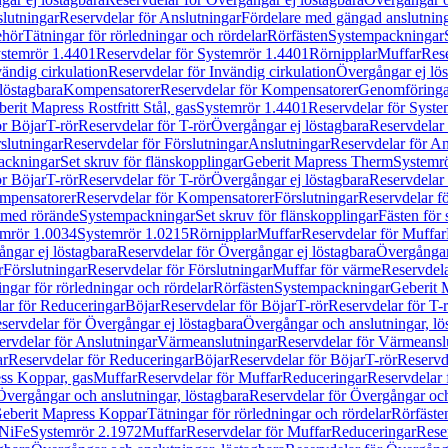
lutningar
Reservdelar för Anslutningar
Fördelare med gängad anslutnin
ehör
Tätningar för rörledningar och rördelar
Rörfästen
Systempackningar
stemrör 1.4401
Reservdelar för Systemrör 1.4401
Rörnipplar
Muffar
Rese
vändig cirkulation
Reservdelar för Invändig cirkulation
Övergångar ej lös
löstagbara
Kompensatorer
Reservdelar för Kompensatorer
Genomföringa
erit Mapress Rostfritt Stål, gas
Systemrör 1.4401
Reservdelar för Syste
ör Böjar
T-rör
Reservdelar för T-rör
Övergångar ej löstagbara
Reservdelar 
slutningar
Reservdelar för Förslutningar
Anslutningar
Reservdelar för An
ackningar
Set skruv för flänskopplingar
Geberit Mapress Therm
Systemr
ör Böjar
T-rör
Reservdelar för T-rör
Övergångar ej löstagbara
Reservdelar 
mpensatorer
Reservdelar för Kompensatorer
Förslutningar
Reservdelar fö
med rörände
Systempackningar
Set skruv för flänskopplingar
Fästen för
mrör 1.0034
Systemrör 1.0215
Rörnipplar
Muffar
Reservdelar för Muffar
ngar ej löstagbara
Reservdelar för Övergångar ej löstagbara
Övergångar 
r
Förslutningar
Reservdelar för Förslutningar
Muffar för värme
Reservdela
ingar för rörledningar och rördelar
Rörfästen
Systempackningar
Geberit 
ar för Reduceringar
Böjar
Reservdelar för Böjar
T-rör
Reservdelar för T-
servdelar för Övergångar ej löstagbara
Övergångar och anslutningar, lö
ervdelar för Anslutningar
Värmeanslutningar
Reservdelar för Värmeansl
ar
Reservdelar för Reduceringar
Böjar
Reservdelar för Böjar
T-rör
Reservde
ess Koppar, gas
Muffar
Reservdelar för Muffar
Reduceringar
Reservdelar 
Övergångar och anslutningar, löstagbara
Reservdelar för Övergångar och
 Geberit Mapress Koppar
Tätningar för rörledningar och rördelar
Rörfäste
uNiFe
Systemrör 2.1972
Muffar
Reservdelar för Muffar
Reduceringar
Rese