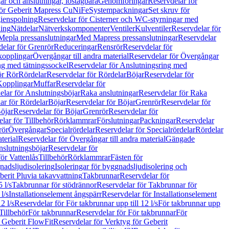
r och anslutningar, löstagbara
Genomföringar
Reservdelar för
för Geberit Mapress CuNiFe
Systempackningar
Set skruv för
ienspolning
Reservdelar för Cisterner och WC-styrningar med
ning
Nätdelar
Nätverkskomponenter
Ventiler
Kulventiler
Reservdelar för
Mepla pressanslutningar
Med Mapress pressanslutningar
Reservdelar
elar för Grenrör
Reduceringar
Rensrör
Reservdelar för
opplingar
Övergångar till andra material
Reservdelar för Övergångar
ng med tätningssockel
Reservdelar för Anslutningsring med
ör Rör
Rördelar
Reservdelar för Rördelar
Böjar
Reservdelar för
Kopplingar
Muffar
Reservdelar för
elar för Anslutningsböjar
Raka anslutningar
Reservdelar för Raka
ar för Rördelar
Böjar
Reservdelar för Böjar
Grenrör
Reservdelar för
öjar
Reservdelar för Böjar
Grenrör
Reservdelar för
lar för Tillbehör
Rörklammrar
Förslutningar
Packningar
Reservdelar
rör
Övergångar
Specialrördelar
Reservdelar för Specialrördelar
Rördelar
terial
Reservdelar för Övergångar till andra material
Gängade
slutningsböjar
Reservdelar för
ör Vattenlås
Tillbehör
Rörklammrar
Fästen för
gnadsljudisolering
Isoleringar för byggnadsljudisolering och
berit Pluvia takavvattning
Takbrunnar
Reservdelar för
 l/s
Takbrunnar för stödrännor
Reservdelar för Takbrunnar för
l/s
Installationselement ångspärr
Reservdelar för Installationselement
2 l/s
Reservdelar för För takbrunnar upp till 12 l/s
För takbrunnar upp
Tillbehör
För takbrunnar
Reservdelar för För takbrunnar
För
 Geberit FlowFit
Reservdelar för Verktyg för Geberit