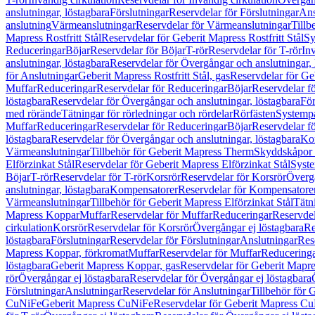
anslutningar, löstagbara
Förslutningar
Reservdelar för Förslutningar
Ans
anslutning
Värmeanslutningar
Reservdelar för Värmeanslutningar
Tillb
Mapress Rostfritt Stål
Reservdelar för Geberit Mapress Rostfritt Stål
Sy
Reduceringar
Böjar
Reservdelar för Böjar
T-rör
Reservdelar för T-rör
In
anslutningar, löstagbara
Reservdelar för Övergångar och anslutningar, 
för Anslutningar
Geberit Mapress Rostfritt Stål, gas
Reservdelar för Geb
Muffar
Reduceringar
Reservdelar för Reduceringar
Böjar
Reservdelar f
löstagbara
Reservdelar för Övergångar och anslutningar, löstagbara
För
med rörände
Tätningar för rörledningar och rördelar
Rörfästen
Systemp
Muffar
Reduceringar
Reservdelar för Reduceringar
Böjar
Reservdelar f
löstagbara
Reservdelar för Övergångar och anslutningar, löstagbara
Ko
Värmeanslutningar
Tillbehör för Geberit Mapress Therm
Skyddskåpor 
Elförzinkat Stål
Reservdelar för Geberit Mapress Elförzinkat Stål
Syste
Böjar
T-rör
Reservdelar för T-rör
Korsrör
Reservdelar för Korsrör
Övergå
anslutningar, löstagbara
Kompensatorer
Reservdelar för Kompensatore
Värmeanslutningar
Tillbehör för Geberit Mapress Elförzinkat Stål
Tätn
Mapress Koppar
Muffar
Reservdelar för Muffar
Reduceringar
Reservdel
cirkulation
Korsrör
Reservdelar för Korsrör
Övergångar ej löstagbara
Re
löstagbara
Förslutningar
Reservdelar för Förslutningar
Anslutningar
Res
Mapress Koppar, förkromat
Muffar
Reservdelar för Muffar
Reducering
löstagbara
Geberit Mapress Koppar, gas
Reservdelar för Geberit Mapr
rör
Övergångar ej löstagbara
Reservdelar för Övergångar ej löstagbara
Förslutningar
Anslutningar
Reservdelar för Anslutningar
Tillbehör för
CuNiFe
Geberit Mapress CuNiFe
Reservdelar för Geberit Mapress C