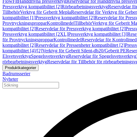
FlowFit
Handdrivna pressverktyg
Reservdelar för Handdrivna pressve
Pressverktyg kompatibilitet [2]
Rörbearbetningsverktyg
Reservdelar fö
Tillbehör
Verktyg för Geberit Mepla
Reservdelar för Verktyg för Geber
kompatibilitet [1]
Pressverktyg kompatibilitet [2]
Reservdelar för Pressv
Provtryckningsproppar
Kontrollmedel
Tillbehör
Verktyg för Geberit Ma
kompatibilitet [2]
Reservdelar för Pressverktyg kompatibilitet [2]
Pressv
Pressverktyg kompatibilitet [2XL]
Pressverktyg kompatibilitet [3]
Reser
för Provtryckningsproppar
Kontrollmedel
Reservdelar för Kontrollmed
kompatibilitet [2]
Reservdelar för Pressenheter kompatibilitet [2]
Pressv
kompatibilitet [4]/[2]
Verktyg för Geberit Silent-db20/Geberit PE
Reser
Elsvetsverktyg
Spegelsvetsverktyg
Reservdelar för Spegelsvetsverktyg
rörbearbetningsverktyg
Reservdelar för Tillbehör för rörbearbetningsv
Produktkategorier
Badrumsserier
Nyheter