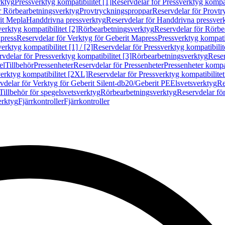
rktyg
Pressverktyg kompatibilitet [1]
Reservdelar för Pressverktyg kompati
r Rörbearbetningsverktyg
Provtryckningsproppar
Reservdelar för Provt
it Mepla
Handdrivna pressverktyg
Reservdelar för Handdrivna pressver
erktyg kompatibilitet [2]
Rörbearbetningsverktyg
Reservdelar för Rörbe
press
Reservdelar för Verktyg för Geberit Mapress
Pressverktyg kompatib
erktyg kompatibilitet [1] / [2]
Reservdelar för Pressverktyg kompatibilitet
vdelar för Pressverktyg kompatibilitet [3]
Rörbearbetningsverktyg
Reser
el
Tillbehör
Pressenheter
Reservdelar för Pressenheter
Pressenheter kompat
erktyg kompatibilitet [2XL]
Reservdelar för Pressverktyg kompatibilite
vdelar för Verktyg för Geberit Silent-db20/Geberit PE
Elsvetsverktyg
Re
Tillbehör för spegelsvetsverktyg
Rörbearbetningsverktyg
Reservdelar fö
erktyg
Fjärrkontroller
Fjärrkontroller