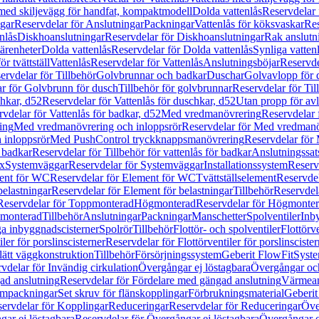
 med skiljevägg för handfat, kompaktmodell
Dolda vattenlås
Reservdelar 
gar
Reservdelar för Anslutningar
Packningar
Vattenlås för köksvaskar
Res
nlås
Diskhoanslutningar
Reservdelar för Diskhoanslutningar
Rak anslutn
tärenheter
Dolda vattenlås
Reservdelar för Dolda vattenlås
Synliga vatten
r tvättställ
Vattenlås
Reservdelar för Vattenlås
Anslutningsböjar
Reservde
ervdelar för Tillbehör
Golvbrunnar och badkar
Duschar
Golvavlopp för 
r för Golvbrunn för dusch
Tillbehör för golvbrunnar
Reservdelar för Til
chkar, d52
Reservdelar för Vattenlås för duschkar, d52
Utan propp för av
vdelar för Vattenlås för badkar, d52
Med vredmanövrering
Reservdelar
ing
Med vredmanövrering och inloppsrör
Reservdelar för Med vredmanö
 inloppsrör
Med PushControl tryckknappsmanövrering
Reservdelar för
r badkar
Reservdelar för Tillbehör för vattenlås för badkar
Anslutningssat
ix
Systemväggar
Reservdelar för Systemväggar
Installationssystem
Reservd
ent för WC
Reservdelar för Element för WC
Tvättställselement
Reservdel
belastningar
Reservdelar för Element för belastningar
Tillbehör
Reservdela
Reservdelar för Toppmonterad
Högmonterad
Reservdelar för Högmonte
 monterad
Tillbehör
Anslutningar
Packningar
Manschetter
Spolventiler
Inb
a inbyggnadscisterner
Spolrör
Tillbehör
Flottör- och spolventiler
Flottörve
iler för porslinscisterner
Reservdelar för Flottörventiler för porslinscister
lätt väggkonstruktion
Tillbehör
Försörjningssystem
Geberit FlowFit
Syst
vdelar för Invändig cirkulation
Övergångar ej löstagbara
Övergångar och
ad anslutning
Reservdelar för Fördelare med gängad anslutning
Värmean
empackningar
Set skruv för flänskopplingar
Förbrukningsmaterial
Geberit
ervdelar för Kopplingar
Reduceringar
Reservdelar för Reduceringar
Öve
ar ej löstagbara
Reservdelar för Övergångar ej löstagbara
Övergångar o