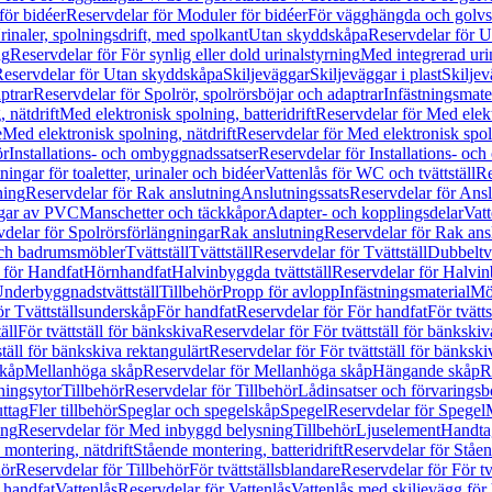
för bidéer
Reservdelar för Moduler för bidéer
För vägghängda och golvs
rinaler, spolningsdrift, med spolkant
Utan skyddskåpa
Reservdelar för 
ng
Reservdelar för För synlig eller dold urinalstyrning
Med integrerad uri
eservdelar för Utan skyddskåpa
Skiljeväggar
Skiljeväggar i plast
Skiljev
ptrar
Reservdelar för Spolrör, spolrörsböjar och adaptrar
Infästningsmate
 nätdrift
Med elektronisk spolning, batteridrift
Reservdelar för Med elektr
e
Med elektronisk spolning, nätdrift
Reservdelar för Med elektronisk spoln
ör
Installations- och ombyggnadssatser
Reservdelar för Installations- oc
ingar för toaletter, urinaler och bidéer
Vattenlås för WC och tvättställ
Re
ning
Reservdelar för Rak anslutning
Anslutningssats
Reservdelar för Ansl
ngar av PVC
Manschetter och täckkåpor
Adapter- och kopplingsdelar
Vatt
delar för Spolrörsförlängningar
Rak anslutning
Reservdelar för Rak ans
 och badrumsmöbler
Tvättställ
Tvättställ
Reservdelar för Tvättställ
Dubbeltvä
 för Handfat
Hörnhandfat
Halvinbyggda tvättställ
Reservdelar för Halvi
Underbyggnadstvättställ
Tillbehör
Propp för avlopp
Infästningsmaterial
Mö
ör Tvättställsunderskåp
För handfat
Reservdelar för För handfat
För tvätts
äll
För tvättställ för bänkskiva
Reservdelar för För tvättställ för bänkskiv
ställ för bänkskiva rektangulärt
Reservdelar för För tvättställ för bänkski
skåp
Mellanhöga skåp
Reservdelar för Mellanhöga skåp
Hängande skåp
R
ningsytor
Tillbehör
Reservdelar för Tillbehör
Lådinsatser och förvaringsb
uttag
Fler tillbehör
Speglar och spegelskåp
Spegel
Reservdelar för Spegel
ing
Reservdelar för Med inbyggd belysning
Tillbehör
Ljuselement
Handta
 montering, nätdrift
Stående montering, batteridrift
Reservdelar för Ståen
hör
Reservdelar för Tillbehör
För tvättställsblandare
Reservdelar för För tv
r handfat
Vattenlås
Reservdelar för Vattenlås
Vattenlås med skiljevägg för