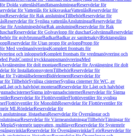
för Dolda vattenlås
Handfatsanslutningar
Reservdelar för
ervdelar för Vattenlås för köksvaskar
Vattenlås
Reservdelar för
ing
Reservdelar för Rak anslutning
Tillbehör
Reservdelar för
lås
Reservdelar för Synliga vattenlås
Anslutningar
Reservdelar för
lar för Anslutningsböjar
Rak anslutning
Reservdelar för Rak
duschar
Reservdelar för Golvavlopp för duschar
Golvränna
Reservdelar
lbehör för golvbrunnar
Badkar
Badkar av sanitetsakryl
Rektangulära
lopp
Reservdelar för Utan propp för avlopp
Propp för
 för Med vredmanövrering
Komplett frontsats för
vrering och inloppsrör
Komplett frontsats för vredmanövrering och
 Med PushControl tryckknappsmanövrering
Med
s
Avstängning för dolt montage
Reservdelar för Avstängning för dolt
elar för Installationssystem
Tillbehör
Reservdelar för
ar för Tvättställselement
Bidéelement
Reservdelar för
r för Tillbehör
Synliga cisterner
Synliga cisterner för WC, av
rad
Lågt och halvhögt monterad
Reservdelar för Lågt och halvhögt
yggnadscisterner
Sigma inbyggnadscisterner
Reservdelar för Sigma
ntiler
Reservdelar för Flottörventiler
Flottörventiler för synliga
ner
Flottörventiler för Monolith
Reservdelar för Flottörventiler för
emrör ML
Rördelar
Reservdelar för
 anslutningar, löstagbara
Reservdelar för Övergångar och
slutningar
Reservdelar för Värmeanslutningar
Tillbehör
Tätningar för
 Mepla
Systemrör tappvatten, multilayer
Reservdelar för Systemrör
rgångsvinklar
Reservdelar för Övergångsvinklar
T-rör
Reservdelar för
ch anslutningar, löstagbara
Reservdelar för Övergångar och