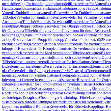
med skiljevägg för handfat, kompaktmodell
Reservdelar för Vattenlås
Handfatsanslutningar
Rak anslutning
Anslutningsböjar
Skydd
Anslutnin
Vattenlås
Dubbelkammarvattenlås
Reservdelar för Dubbelkammarvatte
Tillbehör
Vattenlås för sanitärenheter
Reservdelar för Vattenlås för sani
Anslutningar
Tillbehör
Vattenlås för tvättställ
Reservdelar för Vattenlås fö
anslutning
Utloppsventiler
Reservdelar för Utloppsventiler
Tillbehör
Res
för Golvränna
Tillbehör för golvrännor
Golvbrunn för dusch
Reservdela
badkar
Aggregatanslutningar för duschar och badkar
Vattenlås för dus
avlopp
Reservdelar för Propp för avlopp
Vattenlås för badkar, d52
Reser
vredmanövrering
Reservdelar för Komplett frontsats för vredmanövrer
inloppsrör
Reservdelar för Komplett frontsats för vredmanövrering och
ventilkonor
Reservdelar för Med ventilkonor
Tillbehör för vattenlås fö
montage
Vattenanslutningar
Installations- och spolsystem
Geberit Duof
Tillbehör
Installationselement
Reservdelar för Installationselement
Elem
Bidéelement
Urinalelement
Reservdelar för Urinalelement
Element för 
plast
Reservdelar för Synliga cisterner för WC, av plast
Toppmonterad
monterad
Spolrör för synliga cisterner
Högmonterad
Lågt och halvhögt
inbyggnadscisterner
Omega inbyggnadscisterner
Reservdelar för Omeg
cisterner
Reservdelar för Flottörventiler för synliga cisterner
Flottörvent
Monolith
Spolventiler
Start/stopp-spolning
Dubbelspolning
Element för 
Rördelar
Kopplingar
Reduceringar
Böjar
T-rör
Invändig cirkulation
Reser
anslutningar, löstagbara
Förslutningar
Anslutningar
Fördelare med gäng
systemrör och rördelar
Tätningar för rördelar
Fästen för systemrör
Syst
tappvatten, multilayer
Rördelar
Reservdelar för Rördelar
Kopplingar
Res
T-rör
Invändig cirkulation
Reservdelar för Invändig cirkulation
Övergång