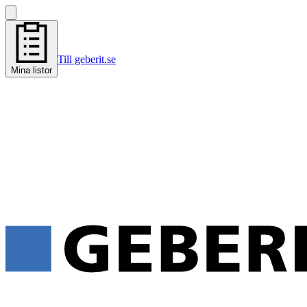
Till geberit.se
Mina listor