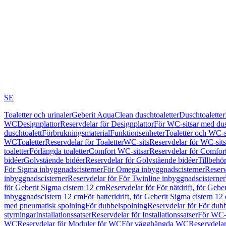
SE
Toaletter och urinaler
Geberit AquaClean duschtoaletter
Duschtoaletter
WC
Designplattor
Reservdelar för Designplattor
För WC-sitsar med du
duschtoalett
Förbrukningsmaterial
Funktionsenheter
Toaletter och WC-s
WC
Toaletter
Reservdelar för Toaletter
WC-sits
Reservdelar för WC-sits
toaletter
Förlängda toaletter
Comfort WC-sitsar
Reservdelar för Comfor
bidéer
Golvstående bidéer
Reservdelar för Golvstående bidéer
Tillbehö
För Sigma inbyggnadscisterner
För Omega inbyggnadscisterner
Reserv
inbyggnadscisterner
Reservdelar för För Twinline inbyggnadscisterner
för Geberit Sigma cistern 12 cm
Reservdelar för För nätdrift, för Gebe
inbyggnadscistern 12 cm
För batteridrift, för Geberit Sigma cistern 12
med pneumatisk spolning
För dubbelspolning
Reservdelar för För dub
styrningar
Installationssatser
Reservdelar för Installationssatser
För WC-s
WC
Reservdelar för Moduler för WC
För vägghängda WC
Reservdela