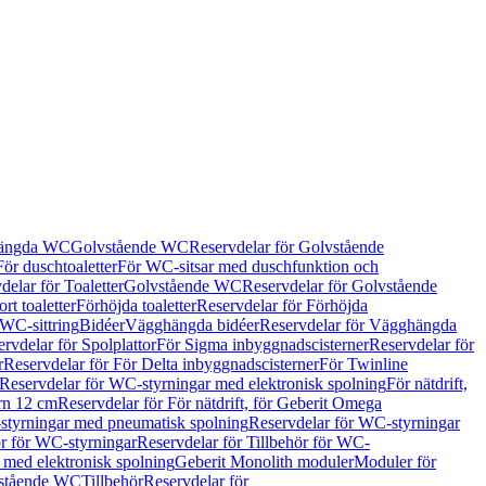
hängda WC
Golvstående WC
Reservdelar för Golvstående
För duschtoaletter
För WC-sitsar med duschfunktion och
delar för Toaletter
Golvstående WC
Reservdelar för Golvstående
rt toaletter
Förhöjda toaletter
Reservdelar för Förhöjda
 WC-sittring
Bidéer
Vägghängda bidéer
Reservdelar för Vägghängda
rvdelar för Spolplattor
För Sigma inbyggnadscisterner
Reservdelar för
r
Reservdelar för För Delta inbyggnadscisterner
För Twinline
Reservdelar för WC-styrningar med elektronisk spolning
För nätdrift,
ern 12 cm
Reservdelar för För nätdrift, för Geberit Omega
tyrningar med pneumatisk spolning
Reservdelar för WC-styrningar
ör för WC-styrningar
Reservdelar för Tillbehör för WC-
 med elektronisk spolning
Geberit Monolith moduler
Moduler för
vstående WC
Tillbehör
Reservdelar för