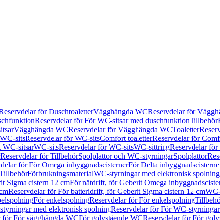
Reservdelar för Duschtoaletter
Vägghängda WC
Reservdelar för Vägg
schfunktion
Reservdelar för För WC-sitsar med duschfunktion
Tillbehör
itsar
Vägghängda WC
Reservdelar för Vägghängda WC
Toaletter
Reserv
WC-sits
Reservdelar för WC-sits
Comfort toaletter
Reservdelar för Comfo
t WC-sitsar
WC-sits
Reservdelar för WC-sits
WC-sittring
Reservdelar för
r
Reservdelar för Tillbehör
Spolplattor och WC-styrningar
Spolplattor
Rese
delar för För Omega inbyggnadscisterner
För Delta inbyggnadscisterne
Tillbehör
Förbrukningsmaterial
WC-styrningar med elektronisk spolning
rit Sigma cistern 12 cm
För nätdrift, för Geberit Omega inbyggnadscist
 cm
Reservdelar för För batteridrift, för Geberit Sigma cistern 12 cm
WC-s
belspolning
För enkelspolning
Reservdelar för För enkelspolning
Tillbeh
tyrningar med elektronisk spolning
Reservdelar för För WC-styrningar
r för För vägghängda WC
För golvstående WC
Reservdelar för För gol