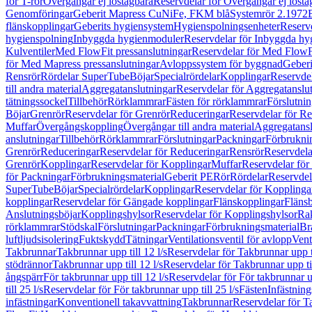
för T-rör
Övergångar ej löstagbara
Reservdelar för Övergångar ej lösta
Genomföringar
Geberit Mapress CuNiFe, FKM blå
Systemrör 2.1972
flänskopplingar
Geberits hygiensystem
Hygienspolningsenheter
Reserv
hygienspolning
Inbyggda hygienmoduler
Reservdelar för Inbyggda h
Kulventiler
Med FlowFit pressanslutningar
Reservdelar för Med FlowFi
för Med Mapress pressanslutningar
Avloppssystem för byggnad
Geberi
Rensrör
Rördelar SuperTube
Böjar
Specialrördelar
Kopplingar
Reservdel
till andra material
Aggregatanslutningar
Reservdelar för Aggregatanslu
tätningssockel
Tillbehör
Rörklammrar
Fästen för rörklammrar
Förslutnin
Böjar
Grenrör
Reservdelar för Grenrör
Reduceringar
Reservdelar för R
Muffar
Övergångskoppling
Övergångar till andra material
Aggregatansl
anslutningar
Tillbehör
Rörklammrar
Förslutningar
Packningar
Förbrukni
Grenrör
Reduceringar
Reservdelar för Reduceringar
Rensrör
Reservdela
Grenrör
Kopplingar
Reservdelar för Kopplingar
Muffar
Reservdelar för
för Packningar
Förbrukningsmaterial
Geberit PE
Rör
Rördelar
Reservdel
SuperTube
Böjar
Specialrördelar
Kopplingar
Reservdelar för Kopplinga
kopplingar
Reservdelar för Gängade kopplingar
Flänskopplingar
Fläns
Anslutningsböjar
Kopplingshylsor
Reservdelar för Kopplingshylsor
Rak
rörklammrar
Stödskal
Förslutningar
Packningar
Förbrukningsmaterial
Br
luftljudsisolering
Fuktskydd
Tätningar
Ventilationsventil för avlopp
Vent
Takbrunnar
Takbrunnar upp till 12 l/s
Reservdelar för Takbrunnar upp ti
stödrännor
Takbrunnar upp till 12 l/s
Reservdelar för Takbrunnar upp til
ångspärr
För takbrunnar upp till 12 l/s
Reservdelar för För takbrunnar up
till 25 l/s
Reservdelar för För takbrunnar upp till 25 l/s
Fästen
Infästnin
infästningar
Konventionell takavvattning
Takbrunnar
Reservdelar för T