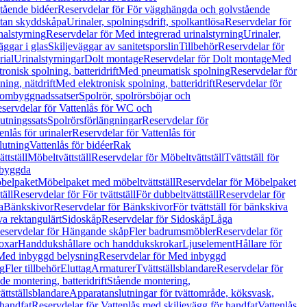
tående bidéer
Reservdelar för För vägghängda och golvstående
Utan skyddskåpa
Urinaler, spolningsdrift, spolkantlösa
Reservdelar för
nalstyrning
Reservdelar för Med integrerad urinalstyrning
Urinaler,
äggar i glas
Skiljeväggar av sanitetsporslin
Tillbehör
Reservdelar för
rial
Urinalstyrningar
Dolt montage
Reservdelar för Dolt montage
Med
onisk spolning, batteridrift
Med pneumatisk spolning
Reservdelar för
ing, nätdrift
Med elektronisk spolning, batteridrift
Reservdelar för
h ombyggnadssatser
Spolrör, spolrörsböjar och
servdelar för Vattenlås för WC och
utningssats
Spolrörsförlängningar
Reservdelar för
enlås för urinaler
Reservdelar för Vattenlås för
lutning
Vattenlås för bidéer
Rak
ttställ
Möbeltvättställ
Reservdelar för Möbeltvättställ
Tvättställ för
nbyggda
belpaket
Möbelpaket med möbeltvättställ
Reservdelar för Möbelpaket
täll
Reservdelar för För tvättställ
För dubbeltvättställ
Reservdelar för
a
Bänkskivor
Reservdelar för Bänkskivor
För tvättställ för bänkskiva
va rektangulärt
Sidoskåp
Reservdelar för Sidoskåp
Låga
eservdelar för Hängande skåp
Fler badrumsmöbler
Reservdelar för
oxar
Handdukshållare och handdukskrokar
Ljuselement
Hållare för
Med inbyggd belysning
Reservdelar för Med inbyggd
g
Fler tillbehör
Eluttag
Armaturer
Tvättställsblandare
Reservdelar för
de montering, batteridrift
Stående montering,
ättställsblandare
Apparatanslutningar för tvättområde, köksvask,
 handfat
Reservdelar för Vattenlås med skiljevägg för handfat
Vattenlås