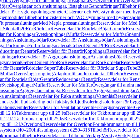
gbara
Övergångar och anslutningar, löstagbara
Reservdelar för Övergånga
Böjar
Övergångar och anslutningar, löstagbara
Genomföringar
Tillbehör 
delar för Hygienspolningsenheter
Cisterner och WC-styrningar med hyg
ygienmoduler
Tillbehör för cisterner och WC-styrningar med hygienspol
t pressanslutningar
Med Mepla pressanslutningar
Reservdelar för Med 
t Silent-db20
Rör
Rördelar
Reservdelar för Rördelar
Böjar
Grenrör
Reservd
ar för Kopplingar
Svetskopplingar
Muffar
Reservdelar för Muffar
Spännk
tningar
Anslutningsböjar
Reservdelar för Anslutningsböjar
Anslutningsri
gar
Packningar
Förbrukningsmaterial
Geberit Silent-PP
Rör
Reservdelar f
educeringar
Rensrör
Reservdelar för Rensrör
Kopplingar
Reservdelar för 
utningar
Reservdelar för Aggregatanslutningar
Anslutningsböjar
Reservd
ngsmaterial
Geberit Silent-Pro
Rör
Reservdelar för Rör
Rördelar
Reservdel
r för Rensrör
Rördelar SuperTube
Reservdelar för Rördelar SuperTube
B
 Muffar
Övergångskoppling
Adaptrar till andra material
Tillbehör
Reservde
ar för Rördelar
Böjar
Grenrör
Reduceringar
Rensrör
Reservdelar för Rens
r
Svetskopplingar
Muffar
Reservdelar för Muffar
Övergångar till andra ma
bussningar
Aggregatanslutningar
Reservdelar för Aggregatanslutningar
An
a anslutningar
Reservdelar för Raka anslutningar
Vattenlås
Reservdelar f
andskydd, ljudisolering och fuktskydd
Ljudisolering
Isoleringar för byg
ilationsventiler
Reservdelar för Ventilationsventiler
Energisparventiler
Ge
ll 12 l/s
Takbrunnar upp till 25 l/s
Reservdelar för Takbrunnar upp till 25
l 12 l/s
Takbrunnar upp till 25 l/s
Reservdelar för Takbrunnar upp till 25 
p till 12 l/s
Överlopp
Reservdelar för Överlopp
För takbrunnar upp till 1
gssystem d40–200
Infästningssystem d250–315
Tillbehör
Reservdelar för 
akbrunnar
Tillbehör
Reservdelar för Tillbehör
Verktyg
Verktyg
Verktyg för