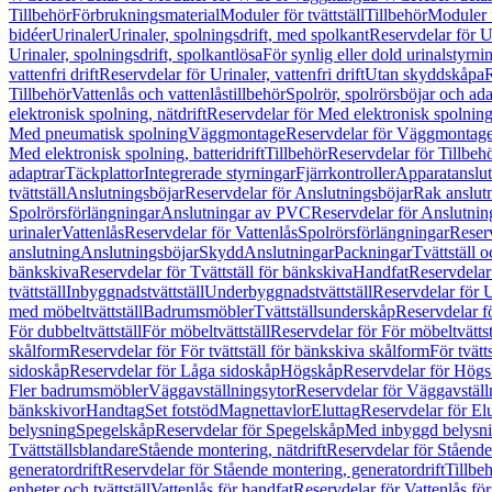
Tillbehör
Förbrukningsmaterial
Moduler för tvättställ
Tillbehör
Moduler 
bidéer
Urinaler
Urinaler, spolningsdrift, med spolkant
Reservdelar för U
Urinaler, spolningsdrift, spolkantlösa
För synlig eller dold urinalstyrni
vattenfri drift
Reservdelar för Urinaler, vattenfri drift
Utan skyddskåpa
R
Tillbehör
Vattenlås och vattenlåstillbehör
Spolrör, spolrörsböjar och ada
elektronisk spolning, nätdrift
Reservdelar för Med elektronisk spolning,
Med pneumatisk spolning
Väggmontage
Reservdelar för Väggmontag
Med elektronisk spolning, batteridrift
Tillbehör
Reservdelar för Tillbeh
adaptrar
Täckplattor
Integrerade styrningar
Fjärrkontroller
Apparatanslutn
tvättställ
Anslutningsböjar
Reservdelar för Anslutningsböjar
Rak anslut
Spolrörsförlängningar
Anslutningar av PVC
Reservdelar för Anslutni
urinaler
Vattenlås
Reservdelar för Vattenlås
Spolrörsförlängningar
Reserv
anslutning
Anslutningsböjar
Skydd
Anslutningar
Packningar
Tvättställ
bänkskiva
Reservdelar för Tvättställ för bänkskiva
Handfat
Reservdelar
tvättställ
Inbyggnadstvättställ
Underbyggnadstvättställ
Reservdelar för 
med möbeltvättställ
Badrumsmöbler
Tvättställsunderskåp
Reservdelar f
För dubbeltvättställ
För möbeltvättställ
Reservdelar för För möbeltvättst
skålform
Reservdelar för För tvättställ för bänkskiva skålform
För tvätt
sidoskåp
Reservdelar för Låga sidoskåp
Högskåp
Reservdelar för Hög
Fler badrumsmöbler
Väggavställningsytor
Reservdelar för Väggavställ
bänkskivor
Handtag
Set fotstöd
Magnettavlor
Eluttag
Reservdelar för El
belysning
Spegelskåp
Reservdelar för Spegelskåp
Med inbyggd belysn
Tvättställsblandare
Stående montering, nätdrift
Reservdelar för Stående
generatordrift
Reservdelar för Stående montering, generatordrift
Tillbe
enheter och tvättställ
Vattenlås för handfat
Reservdelar för Vattenlås fö