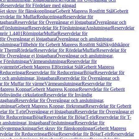
g
Reservdelar för Fördelare med gängad
Set skruv för flänskopplingar
Geberit Mapress Rostfritt Stål
Geberit
rvdelar för Muffar
Reduceringar
Reservdelar för
tagbara
Reservdelar för Övergångar ej löstagbara
Övergångar och
r
Förslutningar
Reservdelar för Förslutningar
Anslutningar
Reservdelar
mrör 1.4401
Rörnipplar
Muffar
Reservdelar för
för Övergångar ej löstagbara
Övergångar och anslutningar,
slutningar
Tillbehör för Geberit Mapress Rostfritt Stål
Skyddskåpor
ör Therm
Rördelar
Reservdelar för Rördelar
Muffar
Reservdelar för
för Övergångar ej löstagbara
Övergångar och anslutningar,
r Förslutningar
Värmeanslutningar
Reservdelar för
 systemrör
Geberit Mapress Elförzinkat Stål
Geberit Mapress
Reduceringar
Reservdelar för Reduceringar
Böjar
Reservdelar för
och anslutningar, löstagbara
Reservdelar för Övergångar och
r för Muffar för värme
Värmeanslutningar
Reservdelar för
Mapress Koppar
Geberit Mapress Koppar
Reservdelar för Geberit
rör
Invändig cirkulation
Reservdelar för Invändig
stagbara
Reservdelar för Övergångar och anslutningar,
utningar
Geberit Mapress Koppar, förkromat
Reservdelar för Geberit
lar för T-rör
Övergångar ej löstagbara
Reservdelar för Övergångar ej
för Reduceringar
Böjar
Reservdelar för Böjar
T-rör
Reservdelar för T-
 anslutningar, löstagbara
Förslutningar
Reservdelar för
n
Systempackningar
Set skruv för flänskopplingar
Geberit Mapress
rvdelar för Reduceringar
Böjar
Reservdelar för Böjar
T-rör
Reservdelar