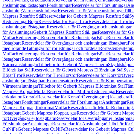
anslutningar, löstagbara
Förslutningar
Reservdelar för Förslutningar
Ans
anslutning
Värmeanslutningar
Reservdelar för Värmeanslutningar
Tillb
Mapress Rostfritt Stål
Reservdelar för Geberit Mapress Rostfritt Stål
Sy
Reduceringar
Böjar
Reservdelar för Böjar
T-rör
Reservdelar för T-rör
In
anslutningar, löstagbara
Reservdelar för Övergångar och anslutningar, 
för Anslutningar
Geberit Mapress Rostfritt Stål, gas
Reservdelar för Geb
Muffar
Reduceringar
Reservdelar för Reduceringar
Böjar
Reservdelar f
löstagbara
Reservdelar för Övergångar och anslutningar, löstagbara
För
med rörände
Tätningar för rörledningar och rördelar
Rörfästen
Systemp
Muffar
Reduceringar
Reservdelar för Reduceringar
Böjar
Reservdelar f
löstagbara
Reservdelar för Övergångar och anslutningar, löstagbara
Ko
Värmeanslutningar
Tillbehör för Geberit Mapress Therm
Skyddskåpor 
Elförzinkat Stål
Reservdelar för Geberit Mapress Elförzinkat Stål
Syste
Böjar
T-rör
Reservdelar för T-rör
Korsrör
Reservdelar för Korsrör
Övergå
anslutningar, löstagbara
Kompensatorer
Reservdelar för Kompensatore
Värmeanslutningar
Tillbehör för Geberit Mapress Elförzinkat Stål
Tätn
Mapress Koppar
Muffar
Reservdelar för Muffar
Reduceringar
Reservdel
cirkulation
Korsrör
Reservdelar för Korsrör
Övergångar ej löstagbara
Re
löstagbara
Förslutningar
Reservdelar för Förslutningar
Anslutningar
Res
Mapress Koppar, förkromat
Muffar
Reservdelar för Muffar
Reducering
löstagbara
Geberit Mapress Koppar, gas
Reservdelar för Geberit Mapr
rör
Övergångar ej löstagbara
Reservdelar för Övergångar ej löstagbara
Förslutningar
Anslutningar
Reservdelar för Anslutningar
Tillbehör för
CuNiFe
Geberit Mapress CuNiFe
Reservdelar för Geberit Mapress C