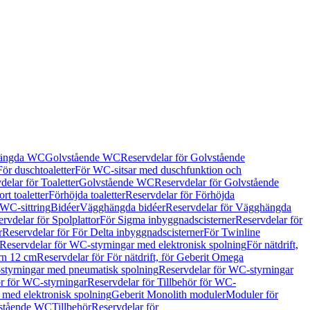
hängda WC
Golvstående WC
Reservdelar för Golvstående
För duschtoaletter
För WC-sitsar med duschfunktion och
delar för Toaletter
Golvstående WC
Reservdelar för Golvstående
rt toaletter
Förhöjda toaletter
Reservdelar för Förhöjda
 WC-sittring
Bidéer
Vägghängda bidéer
Reservdelar för Vägghängda
rvdelar för Spolplattor
För Sigma inbyggnadscisterner
Reservdelar för
r
Reservdelar för För Delta inbyggnadscisterner
För Twinline
Reservdelar för WC-styrningar med elektronisk spolning
För nätdrift,
ern 12 cm
Reservdelar för För nätdrift, för Geberit Omega
tyrningar med pneumatisk spolning
Reservdelar för WC-styrningar
ör för WC-styrningar
Reservdelar för Tillbehör för WC-
 med elektronisk spolning
Geberit Monolith moduler
Moduler för
vstående WC
Tillbehör
Reservdelar för