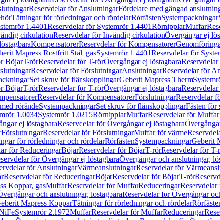
lutningar
Reservdelar för Anslutningar
Fördelare med gängad anslutnin
ehör
Tätningar för rörledningar och rördelar
Rörfästen
Systempackningar
stemrör 1.4401
Reservdelar för Systemrör 1.4401
Rörnipplar
Muffar
Rese
vändig cirkulation
Reservdelar för Invändig cirkulation
Övergångar ej lös
löstagbara
Kompensatorer
Reservdelar för Kompensatorer
Genomföringa
erit Mapress Rostfritt Stål, gas
Systemrör 1.4401
Reservdelar för Syste
ör Böjar
T-rör
Reservdelar för T-rör
Övergångar ej löstagbara
Reservdelar 
slutningar
Reservdelar för Förslutningar
Anslutningar
Reservdelar för An
ackningar
Set skruv för flänskopplingar
Geberit Mapress Therm
Systemr
ör Böjar
T-rör
Reservdelar för T-rör
Övergångar ej löstagbara
Reservdelar 
mpensatorer
Reservdelar för Kompensatorer
Förslutningar
Reservdelar fö
med rörände
Systempackningar
Set skruv för flänskopplingar
Fästen för
mrör 1.0034
Systemrör 1.0215
Rörnipplar
Muffar
Reservdelar för Muffar
ngar ej löstagbara
Reservdelar för Övergångar ej löstagbara
Övergångar 
r
Förslutningar
Reservdelar för Förslutningar
Muffar för värme
Reservdela
ingar för rörledningar och rördelar
Rörfästen
Systempackningar
Geberit 
ar för Reduceringar
Böjar
Reservdelar för Böjar
T-rör
Reservdelar för T-
servdelar för Övergångar ej löstagbara
Övergångar och anslutningar, lö
ervdelar för Anslutningar
Värmeanslutningar
Reservdelar för Värmeansl
ar
Reservdelar för Reduceringar
Böjar
Reservdelar för Böjar
T-rör
Reservde
ess Koppar, gas
Muffar
Reservdelar för Muffar
Reduceringar
Reservdelar 
Övergångar och anslutningar, löstagbara
Reservdelar för Övergångar och
 Geberit Mapress Koppar
Tätningar för rörledningar och rördelar
Rörfäste
uNiFe
Systemrör 2.1972
Muffar
Reservdelar för Muffar
Reduceringar
Rese