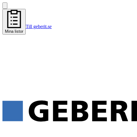
Till geberit.se
Mina listor