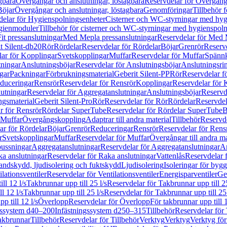
gbara
Övergångar och anslutningar, löstagbara
Reservdelar för Övergånga
Böjar
Övergångar och anslutningar, löstagbara
Genomföringar
Tillbehör 
delar för Hygienspolningsenheter
Cisterner och WC-styrningar med hyg
ygienmoduler
Tillbehör för cisterner och WC-styrningar med hygienspol
t pressanslutningar
Med Mepla pressanslutningar
Reservdelar för Med 
t Silent-db20
Rör
Rördelar
Reservdelar för Rördelar
Böjar
Grenrör
Reservd
ar för Kopplingar
Svetskopplingar
Muffar
Reservdelar för Muffar
Spännk
tningar
Anslutningsböjar
Reservdelar för Anslutningsböjar
Anslutningsri
gar
Packningar
Förbrukningsmaterial
Geberit Silent-PP
Rör
Reservdelar f
educeringar
Rensrör
Reservdelar för Rensrör
Kopplingar
Reservdelar för 
utningar
Reservdelar för Aggregatanslutningar
Anslutningsböjar
Reservd
ngsmaterial
Geberit Silent-Pro
Rör
Reservdelar för Rör
Rördelar
Reservdel
r för Rensrör
Rördelar SuperTube
Reservdelar för Rördelar SuperTube
B
 Muffar
Övergångskoppling
Adaptrar till andra material
Tillbehör
Reservde
ar för Rördelar
Böjar
Grenrör
Reduceringar
Rensrör
Reservdelar för Rens
r
Svetskopplingar
Muffar
Reservdelar för Muffar
Övergångar till andra ma
bussningar
Aggregatanslutningar
Reservdelar för Aggregatanslutningar
An
a anslutningar
Reservdelar för Raka anslutningar
Vattenlås
Reservdelar f
andskydd, ljudisolering och fuktskydd
Ljudisolering
Isoleringar för byg
ilationsventiler
Reservdelar för Ventilationsventiler
Energisparventiler
Ge
ll 12 l/s
Takbrunnar upp till 25 l/s
Reservdelar för Takbrunnar upp till 25
l 12 l/s
Takbrunnar upp till 25 l/s
Reservdelar för Takbrunnar upp till 25 
p till 12 l/s
Överlopp
Reservdelar för Överlopp
För takbrunnar upp till 1
gssystem d40–200
Infästningssystem d250–315
Tillbehör
Reservdelar för 
akbrunnar
Tillbehör
Reservdelar för Tillbehör
Verktyg
Verktyg
Verktyg för