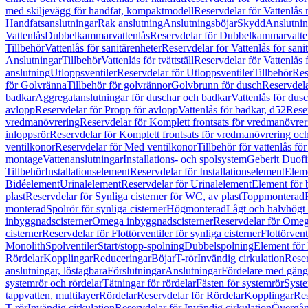
med skiljevägg för handfat, kompaktmodell
Reservdelar för Vattenlås
Handfatsanslutningar
Rak anslutning
Anslutningsböjar
Skydd
Anslutnin
Vattenlås
Dubbelkammarvattenlås
Reservdelar för Dubbelkammarvatte
Tillbehör
Vattenlås för sanitärenheter
Reservdelar för Vattenlås för sani
Anslutningar
Tillbehör
Vattenlås för tvättställ
Reservdelar för Vattenlås fö
anslutning
Utloppsventiler
Reservdelar för Utloppsventiler
Tillbehör
Res
för Golvränna
Tillbehör för golvrännor
Golvbrunn för dusch
Reservdela
badkar
Aggregatanslutningar för duschar och badkar
Vattenlås för dus
avlopp
Reservdelar för Propp för avlopp
Vattenlås för badkar, d52
Reser
vredmanövrering
Reservdelar för Komplett frontsats för vredmanövrer
inloppsrör
Reservdelar för Komplett frontsats för vredmanövrering och
ventilkonor
Reservdelar för Med ventilkonor
Tillbehör för vattenlås fö
montage
Vattenanslutningar
Installations- och spolsystem
Geberit Duof
Tillbehör
Installationselement
Reservdelar för Installationselement
Elem
Bidéelement
Urinalelement
Reservdelar för Urinalelement
Element för 
plast
Reservdelar för Synliga cisterner för WC, av plast
Toppmonterad
monterad
Spolrör för synliga cisterner
Högmonterad
Lågt och halvhögt
inbyggnadscisterner
Omega inbyggnadscisterner
Reservdelar för Omeg
cisterner
Reservdelar för Flottörventiler för synliga cisterner
Flottörvent
Monolith
Spolventiler
Start/stopp-spolning
Dubbelspolning
Element för 
Rördelar
Kopplingar
Reduceringar
Böjar
T-rör
Invändig cirkulation
Reser
anslutningar, löstagbara
Förslutningar
Anslutningar
Fördelare med gäng
systemrör och rördelar
Tätningar för rördelar
Fästen för systemrör
Syst
tappvatten, multilayer
Rördelar
Reservdelar för Rördelar
Kopplingar
Res
T-rör
Invändig cirkulation
Reservdelar för Invändig cirkulation
Övergång