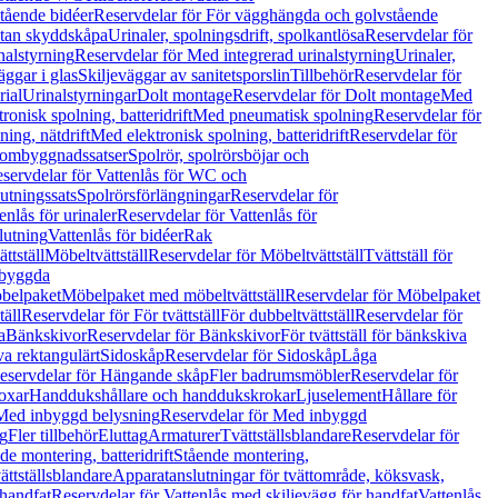
tående bidéer
Reservdelar för För vägghängda och golvstående
Utan skyddskåpa
Urinaler, spolningsdrift, spolkantlösa
Reservdelar för
nalstyrning
Reservdelar för Med integrerad urinalstyrning
Urinaler,
äggar i glas
Skiljeväggar av sanitetsporslin
Tillbehör
Reservdelar för
rial
Urinalstyrningar
Dolt montage
Reservdelar för Dolt montage
Med
onisk spolning, batteridrift
Med pneumatisk spolning
Reservdelar för
ing, nätdrift
Med elektronisk spolning, batteridrift
Reservdelar för
h ombyggnadssatser
Spolrör, spolrörsböjar och
servdelar för Vattenlås för WC och
utningssats
Spolrörsförlängningar
Reservdelar för
enlås för urinaler
Reservdelar för Vattenlås för
lutning
Vattenlås för bidéer
Rak
ttställ
Möbeltvättställ
Reservdelar för Möbeltvättställ
Tvättställ för
nbyggda
belpaket
Möbelpaket med möbeltvättställ
Reservdelar för Möbelpaket
täll
Reservdelar för För tvättställ
För dubbeltvättställ
Reservdelar för
a
Bänkskivor
Reservdelar för Bänkskivor
För tvättställ för bänkskiva
va rektangulärt
Sidoskåp
Reservdelar för Sidoskåp
Låga
eservdelar för Hängande skåp
Fler badrumsmöbler
Reservdelar för
oxar
Handdukshållare och handdukskrokar
Ljuselement
Hållare för
Med inbyggd belysning
Reservdelar för Med inbyggd
g
Fler tillbehör
Eluttag
Armaturer
Tvättställsblandare
Reservdelar för
de montering, batteridrift
Stående montering,
ättställsblandare
Apparatanslutningar för tvättområde, köksvask,
 handfat
Reservdelar för Vattenlås med skiljevägg för handfat
Vattenlås