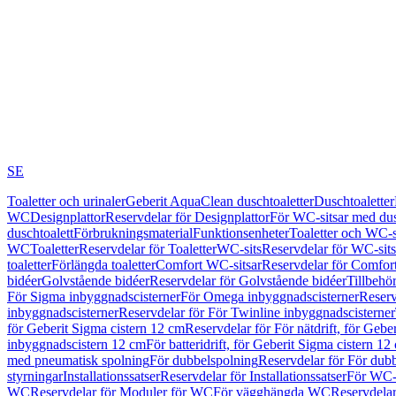
SE
Toaletter och urinaler
Geberit AquaClean duschtoaletter
Duschtoaletter
WC
Designplattor
Reservdelar för Designplattor
För WC-sitsar med du
duschtoalett
Förbrukningsmaterial
Funktionsenheter
Toaletter och WC-s
WC
Toaletter
Reservdelar för Toaletter
WC-sits
Reservdelar för WC-sits
toaletter
Förlängda toaletter
Comfort WC-sitsar
Reservdelar för Comfor
bidéer
Golvstående bidéer
Reservdelar för Golvstående bidéer
Tillbehö
För Sigma inbyggnadscisterner
För Omega inbyggnadscisterner
Reserv
inbyggnadscisterner
Reservdelar för För Twinline inbyggnadscisterner
för Geberit Sigma cistern 12 cm
Reservdelar för För nätdrift, för Gebe
inbyggnadscistern 12 cm
För batteridrift, för Geberit Sigma cistern 12
med pneumatisk spolning
För dubbelspolning
Reservdelar för För dub
styrningar
Installationssatser
Reservdelar för Installationssatser
För WC-s
WC
Reservdelar för Moduler för WC
För vägghängda WC
Reservdela