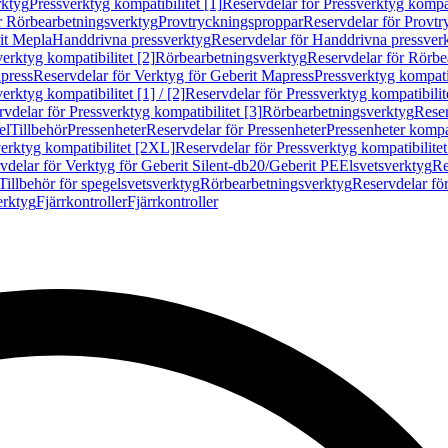
rktyg
Pressverktyg kompatibilitet [1]
Reservdelar för Pressverktyg kompati
r Rörbearbetningsverktyg
Provtryckningsproppar
Reservdelar för Provt
it Mepla
Handdrivna pressverktyg
Reservdelar för Handdrivna pressver
erktyg kompatibilitet [2]
Rörbearbetningsverktyg
Reservdelar för Rörbe
press
Reservdelar för Verktyg för Geberit Mapress
Pressverktyg kompatib
erktyg kompatibilitet [1] / [2]
Reservdelar för Pressverktyg kompatibilitet
vdelar för Pressverktyg kompatibilitet [3]
Rörbearbetningsverktyg
Reser
el
Tillbehör
Pressenheter
Reservdelar för Pressenheter
Pressenheter kompat
erktyg kompatibilitet [2XL]
Reservdelar för Pressverktyg kompatibilite
vdelar för Verktyg för Geberit Silent-db20/Geberit PE
Elsvetsverktyg
Re
Tillbehör för spegelsvetsverktyg
Rörbearbetningsverktyg
Reservdelar fö
erktyg
Fjärrkontroller
Fjärrkontroller