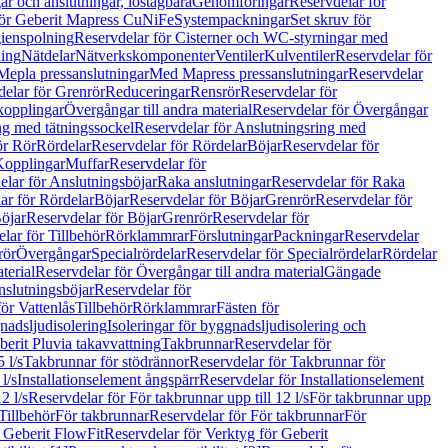
r och anslutningar, löstagbara
Genomföringar
Reservdelar för
för Geberit Mapress CuNiFe
Systempackningar
Set skruv för
ienspolning
Reservdelar för Cisterner och WC-styrningar med
ning
Nätdelar
Nätverkskomponenter
Ventiler
Kulventiler
Reservdelar för
Mepla pressanslutningar
Med Mapress pressanslutningar
Reservdelar
elar för Grenrör
Reduceringar
Rensrör
Reservdelar för
opplingar
Övergångar till andra material
Reservdelar för Övergångar
ng med tätningssockel
Reservdelar för Anslutningsring med
ör Rör
Rördelar
Reservdelar för Rördelar
Böjar
Reservdelar för
Kopplingar
Muffar
Reservdelar för
elar för Anslutningsböjar
Raka anslutningar
Reservdelar för Raka
ar för Rördelar
Böjar
Reservdelar för Böjar
Grenrör
Reservdelar för
öjar
Reservdelar för Böjar
Grenrör
Reservdelar för
lar för Tillbehör
Rörklammrar
Förslutningar
Packningar
Reservdelar
rör
Övergångar
Specialrördelar
Reservdelar för Specialrördelar
Rördelar
terial
Reservdelar för Övergångar till andra material
Gängade
slutningsböjar
Reservdelar för
ör Vattenlås
Tillbehör
Rörklammrar
Fästen för
gnadsljudisolering
Isoleringar för byggnadsljudisolering och
berit Pluvia takavvattning
Takbrunnar
Reservdelar för
 l/s
Takbrunnar för stödrännor
Reservdelar för Takbrunnar för
l/s
Installationselement ångspärr
Reservdelar för Installationselement
2 l/s
Reservdelar för För takbrunnar upp till 12 l/s
För takbrunnar upp
Tillbehör
För takbrunnar
Reservdelar för För takbrunnar
För
 Geberit FlowFit
Reservdelar för Verktyg för Geberit