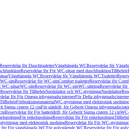
Reservdelar för Duschtoaletter
Vägghängda WC
Reservdelar för Vägg
schfunktion
Reservdelar för För WC-sitsar med duschfunktion
Tillbehör
itsar
Vägghängda WC
Reservdelar för Vägghängda WC
Toaletter
Reserv
WC-sits
Reservdelar för WC-sits
Comfort toaletter
Reservdelar för Comfo
t WC-sitsar
WC-sits
Reservdelar för WC-sits
WC-sittring
Reservdelar för
r
Reservdelar för Tillbehör
Spolplattor och WC-styrningar
Spolplattor
Rese
delar för För Omega inbyggnadscisterner
För Delta inbyggnadscisterne
Tillbehör
Förbrukningsmaterial
WC-styrningar med elektronisk spolning
rit Sigma cistern 12 cm
För nätdrift, för Geberit Omega inbyggnadscist
 cm
Reservdelar för För batteridrift, för Geberit Sigma cistern 12 cm
WC-s
belspolning
För enkelspolning
Reservdelar för För enkelspolning
Tillbeh
tyrningar med elektronisk spolning
Reservdelar för För WC-styrningar
r för För vägghängda WC
För golvstående WC
Reservdelar för För gol