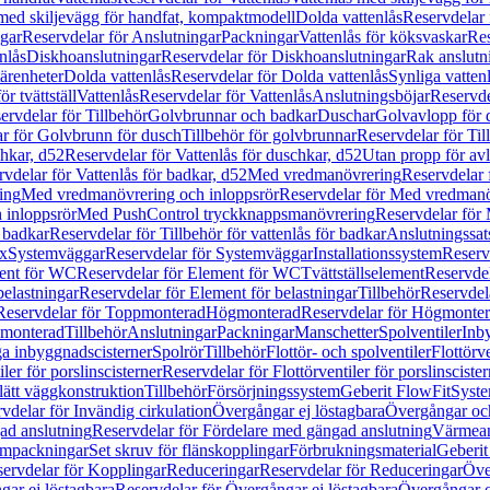
 med skiljevägg för handfat, kompaktmodell
Dolda vattenlås
Reservdelar 
gar
Reservdelar för Anslutningar
Packningar
Vattenlås för köksvaskar
Res
nlås
Diskhoanslutningar
Reservdelar för Diskhoanslutningar
Rak anslutn
tärenheter
Dolda vattenlås
Reservdelar för Dolda vattenlås
Synliga vatten
r tvättställ
Vattenlås
Reservdelar för Vattenlås
Anslutningsböjar
Reservde
ervdelar för Tillbehör
Golvbrunnar och badkar
Duschar
Golvavlopp för 
r för Golvbrunn för dusch
Tillbehör för golvbrunnar
Reservdelar för Til
chkar, d52
Reservdelar för Vattenlås för duschkar, d52
Utan propp för av
vdelar för Vattenlås för badkar, d52
Med vredmanövrering
Reservdelar
ing
Med vredmanövrering och inloppsrör
Reservdelar för Med vredmanö
 inloppsrör
Med PushControl tryckknappsmanövrering
Reservdelar för
r badkar
Reservdelar för Tillbehör för vattenlås för badkar
Anslutningssat
ix
Systemväggar
Reservdelar för Systemväggar
Installationssystem
Reservd
ent för WC
Reservdelar för Element för WC
Tvättställselement
Reservdel
belastningar
Reservdelar för Element för belastningar
Tillbehör
Reservdela
Reservdelar för Toppmonterad
Högmonterad
Reservdelar för Högmonte
 monterad
Tillbehör
Anslutningar
Packningar
Manschetter
Spolventiler
Inb
a inbyggnadscisterner
Spolrör
Tillbehör
Flottör- och spolventiler
Flottörve
iler för porslinscisterner
Reservdelar för Flottörventiler för porslinscister
lätt väggkonstruktion
Tillbehör
Försörjningssystem
Geberit FlowFit
Syst
vdelar för Invändig cirkulation
Övergångar ej löstagbara
Övergångar och
ad anslutning
Reservdelar för Fördelare med gängad anslutning
Värmean
empackningar
Set skruv för flänskopplingar
Förbrukningsmaterial
Geberit
ervdelar för Kopplingar
Reduceringar
Reservdelar för Reduceringar
Öve
ar ej löstagbara
Reservdelar för Övergångar ej löstagbara
Övergångar o