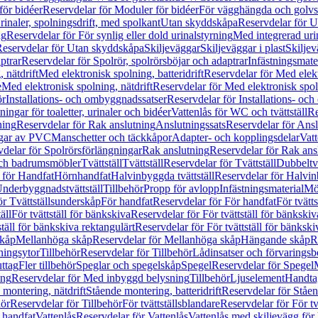
för bidéer
Reservdelar för Moduler för bidéer
För vägghängda och golvs
rinaler, spolningsdrift, med spolkant
Utan skyddskåpa
Reservdelar för 
ng
Reservdelar för För synlig eller dold urinalstyrning
Med integrerad uri
eservdelar för Utan skyddskåpa
Skiljeväggar
Skiljeväggar i plast
Skiljev
ptrar
Reservdelar för Spolrör, spolrörsböjar och adaptrar
Infästningsmate
 nätdrift
Med elektronisk spolning, batteridrift
Reservdelar för Med elektr
e
Med elektronisk spolning, nätdrift
Reservdelar för Med elektronisk spoln
ör
Installations- och ombyggnadssatser
Reservdelar för Installations- oc
ingar för toaletter, urinaler och bidéer
Vattenlås för WC och tvättställ
Re
ning
Reservdelar för Rak anslutning
Anslutningssats
Reservdelar för Ansl
ngar av PVC
Manschetter och täckkåpor
Adapter- och kopplingsdelar
Vatt
delar för Spolrörsförlängningar
Rak anslutning
Reservdelar för Rak ans
 och badrumsmöbler
Tvättställ
Tvättställ
Reservdelar för Tvättställ
Dubbeltvä
 för Handfat
Hörnhandfat
Halvinbyggda tvättställ
Reservdelar för Halvi
Underbyggnadstvättställ
Tillbehör
Propp för avlopp
Infästningsmaterial
Mö
ör Tvättställsunderskåp
För handfat
Reservdelar för För handfat
För tvätts
äll
För tvättställ för bänkskiva
Reservdelar för För tvättställ för bänkskiv
ställ för bänkskiva rektangulärt
Reservdelar för För tvättställ för bänkski
skåp
Mellanhöga skåp
Reservdelar för Mellanhöga skåp
Hängande skåp
R
ningsytor
Tillbehör
Reservdelar för Tillbehör
Lådinsatser och förvaringsb
uttag
Fler tillbehör
Speglar och spegelskåp
Spegel
Reservdelar för Spegel
ing
Reservdelar för Med inbyggd belysning
Tillbehör
Ljuselement
Handta
 montering, nätdrift
Stående montering, batteridrift
Reservdelar för Ståen
hör
Reservdelar för Tillbehör
För tvättställsblandare
Reservdelar för För tv
r handfat
Vattenlås
Reservdelar för Vattenlås
Vattenlås med skiljevägg för