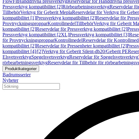
FlowFit
Handdrivna pressverktyg
Reservdelar för Handdrivna pressve
Pressverktyg kompatibilitet [2]
Rörbearbetningsverktyg
Reservdelar fö
Tillbehör
Verktyg för Geberit Mepla
Reservdelar för Verktyg för Geber
kompatibilitet [1]
Pressverktyg kompatibilitet [2]
Reservdelar för Pressv
Provtryckningsproppar
Kontrollmedel
Tillbehör
Verktyg för Geberit Ma
kompatibilitet [2]
Reservdelar för Pressverktyg kompatibilitet [2]
Pressv
Pressverktyg kompatibilitet [2XL]
Pressverktyg kompatibilitet [3]
Reser
för Provtryckningsproppar
Kontrollmedel
Reservdelar för Kontrollmed
kompatibilitet [2]
Reservdelar för Pressenheter kompatibilitet [2]
Pressv
kompatibilitet [4]/[2]
Verktyg för Geberit Silent-db20/Geberit PE
Reser
Elsvetsverktyg
Spegelsvetsverktyg
Reservdelar för Spegelsvetsverktyg
rörbearbetningsverktyg
Reservdelar för Tillbehör för rörbearbetningsv
Produktkategorier
Badrumsserier
Nyheter