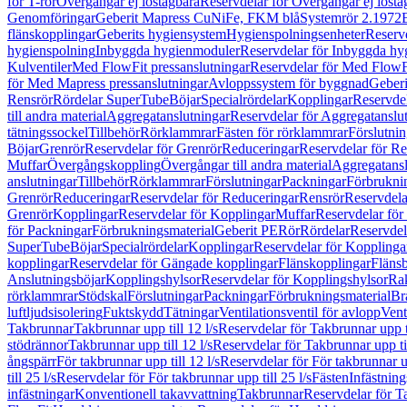
för T-rör
Övergångar ej löstagbara
Reservdelar för Övergångar ej lösta
Genomföringar
Geberit Mapress CuNiFe, FKM blå
Systemrör 2.1972
flänskopplingar
Geberits hygiensystem
Hygienspolningsenheter
Reserv
hygienspolning
Inbyggda hygienmoduler
Reservdelar för Inbyggda h
Kulventiler
Med FlowFit pressanslutningar
Reservdelar för Med FlowFi
för Med Mapress pressanslutningar
Avloppssystem för byggnad
Geberi
Rensrör
Rördelar SuperTube
Böjar
Specialrördelar
Kopplingar
Reservdel
till andra material
Aggregatanslutningar
Reservdelar för Aggregatanslu
tätningssockel
Tillbehör
Rörklammrar
Fästen för rörklammrar
Förslutnin
Böjar
Grenrör
Reservdelar för Grenrör
Reduceringar
Reservdelar för R
Muffar
Övergångskoppling
Övergångar till andra material
Aggregatansl
anslutningar
Tillbehör
Rörklammrar
Förslutningar
Packningar
Förbrukni
Grenrör
Reduceringar
Reservdelar för Reduceringar
Rensrör
Reservdela
Grenrör
Kopplingar
Reservdelar för Kopplingar
Muffar
Reservdelar för
för Packningar
Förbrukningsmaterial
Geberit PE
Rör
Rördelar
Reservdel
SuperTube
Böjar
Specialrördelar
Kopplingar
Reservdelar för Kopplinga
kopplingar
Reservdelar för Gängade kopplingar
Flänskopplingar
Fläns
Anslutningsböjar
Kopplingshylsor
Reservdelar för Kopplingshylsor
Rak
rörklammrar
Stödskal
Förslutningar
Packningar
Förbrukningsmaterial
Br
luftljudsisolering
Fuktskydd
Tätningar
Ventilationsventil för avlopp
Vent
Takbrunnar
Takbrunnar upp till 12 l/s
Reservdelar för Takbrunnar upp ti
stödrännor
Takbrunnar upp till 12 l/s
Reservdelar för Takbrunnar upp til
ångspärr
För takbrunnar upp till 12 l/s
Reservdelar för För takbrunnar up
till 25 l/s
Reservdelar för För takbrunnar upp till 25 l/s
Fästen
Infästnin
infästningar
Konventionell takavvattning
Takbrunnar
Reservdelar för T