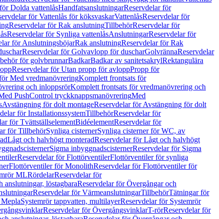
för Dolda vattenlås
Handfatsanslutningar
Reservdelar för
ervdelar för Vattenlås för köksvaskar
Vattenlås
Reservdelar för
ing
Reservdelar för Rak anslutning
Tillbehör
Reservdelar för
lås
Reservdelar för Synliga vattenlås
Anslutningar
Reservdelar för
lar för Anslutningsböjar
Rak anslutning
Reservdelar för Rak
duschar
Reservdelar för Golvavlopp för duschar
Golvränna
Reservdelar
lbehör för golvbrunnar
Badkar
Badkar av sanitetsakryl
Rektangulära
lopp
Reservdelar för Utan propp för avlopp
Propp för
 för Med vredmanövrering
Komplett frontsats för
vrering och inloppsrör
Komplett frontsats för vredmanövrering och
 Med PushControl tryckknappsmanövrering
Med
s
Avstängning för dolt montage
Reservdelar för Avstängning för dolt
elar för Installationssystem
Tillbehör
Reservdelar för
ar för Tvättställselement
Bidéelement
Reservdelar för
r för Tillbehör
Synliga cisterner
Synliga cisterner för WC, av
rad
Lågt och halvhögt monterad
Reservdelar för Lågt och halvhögt
yggnadscisterner
Sigma inbyggnadscisterner
Reservdelar för Sigma
ntiler
Reservdelar för Flottörventiler
Flottörventiler för synliga
ner
Flottörventiler för Monolith
Reservdelar för Flottörventiler för
emrör ML
Rördelar
Reservdelar för
 anslutningar, löstagbara
Reservdelar för Övergångar och
slutningar
Reservdelar för Värmeanslutningar
Tillbehör
Tätningar för
 Mepla
Systemrör tappvatten, multilayer
Reservdelar för Systemrör
rgångsvinklar
Reservdelar för Övergångsvinklar
T-rör
Reservdelar för
ch anslutningar, löstagbara
Reservdelar för Övergångar och