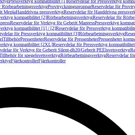
rktyg
Pressverktyg kompatibilitet [1]
Reservdelar för Pressverktyg kompati
r Rörbearbetningsverktyg
Provtryckningsproppar
Reservdelar för Provt
it Mepla
Handdrivna pressverktyg
Reservdelar för Handdrivna pressver
erktyg kompatibilitet [2]
Rörbearbetningsverktyg
Reservdelar för Rörbe
press
Reservdelar för Verktyg för Geberit Mapress
Pressverktyg kompatib
erktyg kompatibilitet [1] / [2]
Reservdelar för Pressverktyg kompatibilitet
vdelar för Pressverktyg kompatibilitet [3]
Rörbearbetningsverktyg
Reser
el
Tillbehör
Pressenheter
Reservdelar för Pressenheter
Pressenheter kompat
erktyg kompatibilitet [2XL]
Reservdelar för Pressverktyg kompatibilite
vdelar för Verktyg för Geberit Silent-db20/Geberit PE
Elsvetsverktyg
Re
Tillbehör för spegelsvetsverktyg
Rörbearbetningsverktyg
Reservdelar fö
erktyg
Fjärrkontroller
Fjärrkontroller