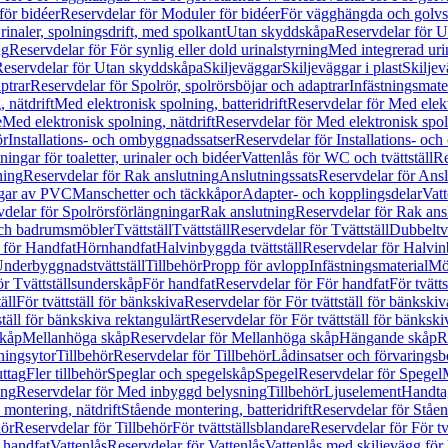
för bidéer
Reservdelar för Moduler för bidéer
För vägghängda och golvs
rinaler, spolningsdrift, med spolkant
Utan skyddskåpa
Reservdelar för 
ng
Reservdelar för För synlig eller dold urinalstyrning
Med integrerad uri
eservdelar för Utan skyddskåpa
Skiljeväggar
Skiljeväggar i plast
Skiljev
ptrar
Reservdelar för Spolrör, spolrörsböjar och adaptrar
Infästningsmate
 nätdrift
Med elektronisk spolning, batteridrift
Reservdelar för Med elektr
e
Med elektronisk spolning, nätdrift
Reservdelar för Med elektronisk spoln
ör
Installations- och ombyggnadssatser
Reservdelar för Installations- oc
ingar för toaletter, urinaler och bidéer
Vattenlås för WC och tvättställ
Re
ning
Reservdelar för Rak anslutning
Anslutningssats
Reservdelar för Ansl
ngar av PVC
Manschetter och täckkåpor
Adapter- och kopplingsdelar
Vatt
delar för Spolrörsförlängningar
Rak anslutning
Reservdelar för Rak ans
 och badrumsmöbler
Tvättställ
Tvättställ
Reservdelar för Tvättställ
Dubbeltvä
 för Handfat
Hörnhandfat
Halvinbyggda tvättställ
Reservdelar för Halvi
Underbyggnadstvättställ
Tillbehör
Propp för avlopp
Infästningsmaterial
Mö
ör Tvättställsunderskåp
För handfat
Reservdelar för För handfat
För tvätts
äll
För tvättställ för bänkskiva
Reservdelar för För tvättställ för bänkskiv
ställ för bänkskiva rektangulärt
Reservdelar för För tvättställ för bänkski
skåp
Mellanhöga skåp
Reservdelar för Mellanhöga skåp
Hängande skåp
R
ningsytor
Tillbehör
Reservdelar för Tillbehör
Lådinsatser och förvaringsb
uttag
Fler tillbehör
Speglar och spegelskåp
Spegel
Reservdelar för Spegel
ing
Reservdelar för Med inbyggd belysning
Tillbehör
Ljuselement
Handta
 montering, nätdrift
Stående montering, batteridrift
Reservdelar för Ståen
hör
Reservdelar för Tillbehör
För tvättställsblandare
Reservdelar för För tv
r handfat
Vattenlås
Reservdelar för Vattenlås
Vattenlås med skiljevägg för