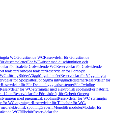
hängda WC
Golvstående WC
Reservdelar för Golvstående
För duschtoaletter
För WC-sitsar med duschfunktion och
delar för Toaletter
Golvstående WC
Reservdelar för Golvstående
rt toaletter
Förhöjda toaletter
Reservdelar för Förhöjda
 WC-sittring
Bidéer
Vägghängda bidéer
Reservdelar för Vägghängda
rvdelar för Spolplattor
För Sigma inbyggnadscisterner
Reservdelar för
r
Reservdelar för För Delta inbyggnadscisterner
För Twinline
Reservdelar för WC-styrningar med elektronisk spolning
För nätdrift,
ern 12 cm
Reservdelar för För nätdrift, för Geberit Omega
tyrningar med pneumatisk spolning
Reservdelar för WC-styrningar
ör för WC-styrningar
Reservdelar för Tillbehör för WC-
 med elektronisk spolning
Geberit Monolith moduler
Moduler för
vstående WC
Tillbehör
Reservdelar för