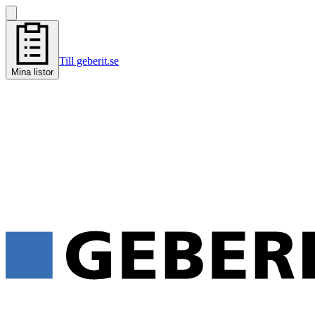
Till geberit.se
Mina listor