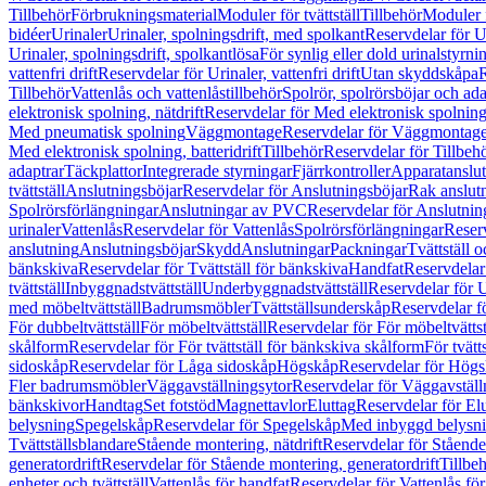
Tillbehör
Förbrukningsmaterial
Moduler för tvättställ
Tillbehör
Moduler 
bidéer
Urinaler
Urinaler, spolningsdrift, med spolkant
Reservdelar för U
Urinaler, spolningsdrift, spolkantlösa
För synlig eller dold urinalstyrni
vattenfri drift
Reservdelar för Urinaler, vattenfri drift
Utan skyddskåpa
R
Tillbehör
Vattenlås och vattenlåstillbehör
Spolrör, spolrörsböjar och ada
elektronisk spolning, nätdrift
Reservdelar för Med elektronisk spolning,
Med pneumatisk spolning
Väggmontage
Reservdelar för Väggmontag
Med elektronisk spolning, batteridrift
Tillbehör
Reservdelar för Tillbeh
adaptrar
Täckplattor
Integrerade styrningar
Fjärrkontroller
Apparatanslutn
tvättställ
Anslutningsböjar
Reservdelar för Anslutningsböjar
Rak anslut
Spolrörsförlängningar
Anslutningar av PVC
Reservdelar för Anslutni
urinaler
Vattenlås
Reservdelar för Vattenlås
Spolrörsförlängningar
Reserv
anslutning
Anslutningsböjar
Skydd
Anslutningar
Packningar
Tvättställ
bänkskiva
Reservdelar för Tvättställ för bänkskiva
Handfat
Reservdelar
tvättställ
Inbyggnadstvättställ
Underbyggnadstvättställ
Reservdelar för 
med möbeltvättställ
Badrumsmöbler
Tvättställsunderskåp
Reservdelar f
För dubbeltvättställ
För möbeltvättställ
Reservdelar för För möbeltvättst
skålform
Reservdelar för För tvättställ för bänkskiva skålform
För tvätt
sidoskåp
Reservdelar för Låga sidoskåp
Högskåp
Reservdelar för Hög
Fler badrumsmöbler
Väggavställningsytor
Reservdelar för Väggavställ
bänkskivor
Handtag
Set fotstöd
Magnettavlor
Eluttag
Reservdelar för El
belysning
Spegelskåp
Reservdelar för Spegelskåp
Med inbyggd belysn
Tvättställsblandare
Stående montering, nätdrift
Reservdelar för Stående
generatordrift
Reservdelar för Stående montering, generatordrift
Tillbe
enheter och tvättställ
Vattenlås för handfat
Reservdelar för Vattenlås fö