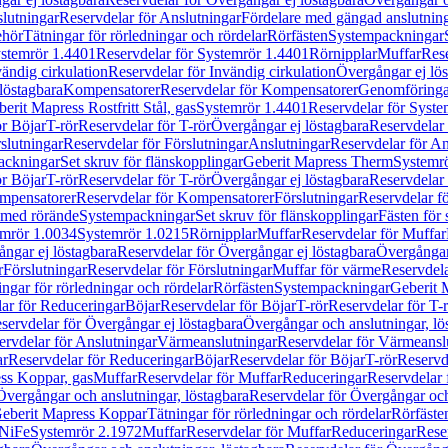
lutningar
Reservdelar för Anslutningar
Fördelare med gängad anslutnin
ehör
Tätningar för rörledningar och rördelar
Rörfästen
Systempackningar
stemrör 1.4401
Reservdelar för Systemrör 1.4401
Rörnipplar
Muffar
Rese
vändig cirkulation
Reservdelar för Invändig cirkulation
Övergångar ej lös
löstagbara
Kompensatorer
Reservdelar för Kompensatorer
Genomföringa
erit Mapress Rostfritt Stål, gas
Systemrör 1.4401
Reservdelar för Syste
ör Böjar
T-rör
Reservdelar för T-rör
Övergångar ej löstagbara
Reservdelar 
slutningar
Reservdelar för Förslutningar
Anslutningar
Reservdelar för An
ackningar
Set skruv för flänskopplingar
Geberit Mapress Therm
Systemr
ör Böjar
T-rör
Reservdelar för T-rör
Övergångar ej löstagbara
Reservdelar 
mpensatorer
Reservdelar för Kompensatorer
Förslutningar
Reservdelar fö
med rörände
Systempackningar
Set skruv för flänskopplingar
Fästen för
mrör 1.0034
Systemrör 1.0215
Rörnipplar
Muffar
Reservdelar för Muffar
ngar ej löstagbara
Reservdelar för Övergångar ej löstagbara
Övergångar 
r
Förslutningar
Reservdelar för Förslutningar
Muffar för värme
Reservdela
ingar för rörledningar och rördelar
Rörfästen
Systempackningar
Geberit 
ar för Reduceringar
Böjar
Reservdelar för Böjar
T-rör
Reservdelar för T-
servdelar för Övergångar ej löstagbara
Övergångar och anslutningar, lö
ervdelar för Anslutningar
Värmeanslutningar
Reservdelar för Värmeansl
ar
Reservdelar för Reduceringar
Böjar
Reservdelar för Böjar
T-rör
Reservde
ess Koppar, gas
Muffar
Reservdelar för Muffar
Reduceringar
Reservdelar 
Övergångar och anslutningar, löstagbara
Reservdelar för Övergångar och
 Geberit Mapress Koppar
Tätningar för rörledningar och rördelar
Rörfäste
uNiFe
Systemrör 2.1972
Muffar
Reservdelar för Muffar
Reduceringar
Rese