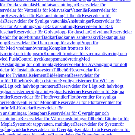
för Dolda vattenlås
Handfatsanslutningar
Reservdelar för
ervdelar för Vattenlås för köksvaskar
Vattenlås
Reservdelar för
ing
Reservdelar för Rak anslutning
Tillbehör
Reservdelar för
lås
Reservdelar för Synliga vattenlås
Anslutningar
Reservdelar för
lar för Anslutningsböjar
Rak anslutning
Reservdelar för Rak
duschar
Reservdelar för Golvavlopp för duschar
Golvränna
Reservdelar
lbehör för golvbrunnar
Badkar
Badkar av sanitetsakryl
Rektangulära
lopp
Reservdelar för Utan propp för avlopp
Propp för
 för Med vredmanövrering
Komplett frontsats för
vrering och inloppsrör
Komplett frontsats för vredmanövrering och
 Med PushControl tryckknappsmanövrering
Med
s
Avstängning för dolt montage
Reservdelar för Avstängning för dolt
elar för Installationssystem
Tillbehör
Reservdelar för
ar för Tvättställselement
Bidéelement
Reservdelar för
r för Tillbehör
Synliga cisterner
Synliga cisterner för WC, av
rad
Lågt och halvhögt monterad
Reservdelar för Lågt och halvhögt
yggnadscisterner
Sigma inbyggnadscisterner
Reservdelar för Sigma
ntiler
Reservdelar för Flottörventiler
Flottörventiler för synliga
ner
Flottörventiler för Monolith
Reservdelar för Flottörventiler för
emrör ML
Rördelar
Reservdelar för
 anslutningar, löstagbara
Reservdelar för Övergångar och
slutningar
Reservdelar för Värmeanslutningar
Tillbehör
Tätningar för
 Mepla
Systemrör tappvatten, multilayer
Reservdelar för Systemrör
rgångsvinklar
Reservdelar för Övergångsvinklar
T-rör
Reservdelar för
ch anslutningar, löstagbara
Reservdelar för Övergångar och