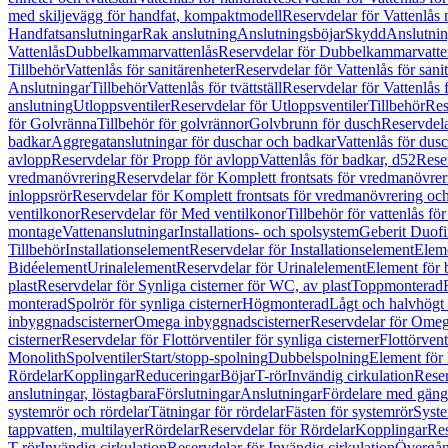
med skiljevägg för handfat, kompaktmodell
Reservdelar för Vattenlås
Handfatsanslutningar
Rak anslutning
Anslutningsböjar
Skydd
Anslutnin
Vattenlås
Dubbelkammarvattenlås
Reservdelar för Dubbelkammarvatte
Tillbehör
Vattenlås för sanitärenheter
Reservdelar för Vattenlås för sani
Anslutningar
Tillbehör
Vattenlås för tvättställ
Reservdelar för Vattenlås fö
anslutning
Utloppsventiler
Reservdelar för Utloppsventiler
Tillbehör
Res
för Golvränna
Tillbehör för golvrännor
Golvbrunn för dusch
Reservdela
badkar
Aggregatanslutningar för duschar och badkar
Vattenlås för dus
avlopp
Reservdelar för Propp för avlopp
Vattenlås för badkar, d52
Reser
vredmanövrering
Reservdelar för Komplett frontsats för vredmanövrer
inloppsrör
Reservdelar för Komplett frontsats för vredmanövrering och
ventilkonor
Reservdelar för Med ventilkonor
Tillbehör för vattenlås fö
montage
Vattenanslutningar
Installations- och spolsystem
Geberit Duof
Tillbehör
Installationselement
Reservdelar för Installationselement
Elem
Bidéelement
Urinalelement
Reservdelar för Urinalelement
Element för 
plast
Reservdelar för Synliga cisterner för WC, av plast
Toppmonterad
monterad
Spolrör för synliga cisterner
Högmonterad
Lågt och halvhögt
inbyggnadscisterner
Omega inbyggnadscisterner
Reservdelar för Omeg
cisterner
Reservdelar för Flottörventiler för synliga cisterner
Flottörvent
Monolith
Spolventiler
Start/stopp-spolning
Dubbelspolning
Element för 
Rördelar
Kopplingar
Reduceringar
Böjar
T-rör
Invändig cirkulation
Reser
anslutningar, löstagbara
Förslutningar
Anslutningar
Fördelare med gäng
systemrör och rördelar
Tätningar för rördelar
Fästen för systemrör
Syst
tappvatten, multilayer
Rördelar
Reservdelar för Rördelar
Kopplingar
Res
T-rör
Invändig cirkulation
Reservdelar för Invändig cirkulation
Övergång