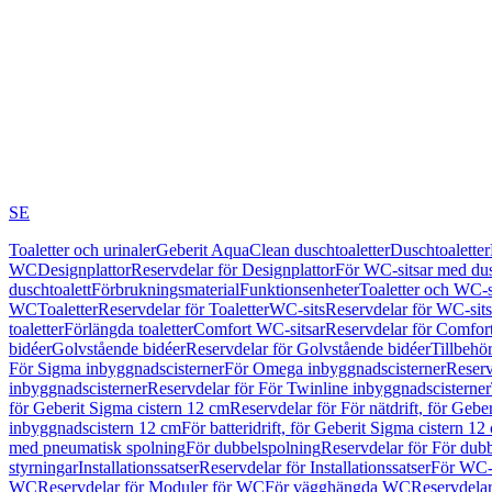
SE
Toaletter och urinaler
Geberit AquaClean duschtoaletter
Duschtoaletter
WC
Designplattor
Reservdelar för Designplattor
För WC-sitsar med du
duschtoalett
Förbrukningsmaterial
Funktionsenheter
Toaletter och WC-s
WC
Toaletter
Reservdelar för Toaletter
WC-sits
Reservdelar för WC-sits
toaletter
Förlängda toaletter
Comfort WC-sitsar
Reservdelar för Comfor
bidéer
Golvstående bidéer
Reservdelar för Golvstående bidéer
Tillbehö
För Sigma inbyggnadscisterner
För Omega inbyggnadscisterner
Reserv
inbyggnadscisterner
Reservdelar för För Twinline inbyggnadscisterner
för Geberit Sigma cistern 12 cm
Reservdelar för För nätdrift, för Gebe
inbyggnadscistern 12 cm
För batteridrift, för Geberit Sigma cistern 12
med pneumatisk spolning
För dubbelspolning
Reservdelar för För dub
styrningar
Installationssatser
Reservdelar för Installationssatser
För WC-s
WC
Reservdelar för Moduler för WC
För vägghängda WC
Reservdela