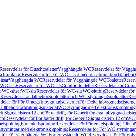
Reservdelar för Duschtoaletter
Vägghängda WC
Reservdelar för Vägg
schfunktion
Reservdelar för För WC-sitsar med duschfunktion
Tillbehör
itsar
Vägghängda WC
Reservdelar för Vägghängda WC
Toaletter
Reserv
WC-sits
Reservdelar för WC-sits
Comfort toaletter
Reservdelar för Comfo
t WC-sitsar
WC-sits
Reservdelar för WC-sits
WC-sittring
Reservdelar för
r
Reservdelar för Tillbehör
Spolplattor och WC-styrningar
Spolplattor
Rese
delar för För Omega inbyggnadscisterner
För Delta inbyggnadscisterne
Tillbehör
Förbrukningsmaterial
WC-styrningar med elektronisk spolning
rit Sigma cistern 12 cm
För nätdrift, för Geberit Omega inbyggnadscist
 cm
Reservdelar för För batteridrift, för Geberit Sigma cistern 12 cm
WC-s
belspolning
För enkelspolning
Reservdelar för För enkelspolning
Tillbeh
tyrningar med elektronisk spolning
Reservdelar för För WC-styrningar
r för För vägghängda WC
För golvstående WC
Reservdelar för För gol