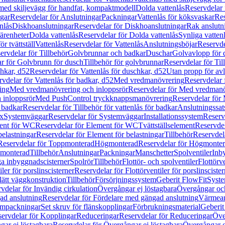
 med skiljevägg för handfat, kompaktmodell
Dolda vattenlås
Reservdelar 
gar
Reservdelar för Anslutningar
Packningar
Vattenlås för köksvaskar
Res
nlås
Diskhoanslutningar
Reservdelar för Diskhoanslutningar
Rak anslutn
tärenheter
Dolda vattenlås
Reservdelar för Dolda vattenlås
Synliga vatten
r tvättställ
Vattenlås
Reservdelar för Vattenlås
Anslutningsböjar
Reservde
ervdelar för Tillbehör
Golvbrunnar och badkar
Duschar
Golvavlopp för 
r för Golvbrunn för dusch
Tillbehör för golvbrunnar
Reservdelar för Til
chkar, d52
Reservdelar för Vattenlås för duschkar, d52
Utan propp för av
vdelar för Vattenlås för badkar, d52
Med vredmanövrering
Reservdelar
ing
Med vredmanövrering och inloppsrör
Reservdelar för Med vredmanö
 inloppsrör
Med PushControl tryckknappsmanövrering
Reservdelar för
r badkar
Reservdelar för Tillbehör för vattenlås för badkar
Anslutningssat
ix
Systemväggar
Reservdelar för Systemväggar
Installationssystem
Reservd
ent för WC
Reservdelar för Element för WC
Tvättställselement
Reservdel
belastningar
Reservdelar för Element för belastningar
Tillbehör
Reservdela
Reservdelar för Toppmonterad
Högmonterad
Reservdelar för Högmonte
 monterad
Tillbehör
Anslutningar
Packningar
Manschetter
Spolventiler
Inb
a inbyggnadscisterner
Spolrör
Tillbehör
Flottör- och spolventiler
Flottörve
iler för porslinscisterner
Reservdelar för Flottörventiler för porslinscister
lätt väggkonstruktion
Tillbehör
Försörjningssystem
Geberit FlowFit
Syst
vdelar för Invändig cirkulation
Övergångar ej löstagbara
Övergångar och
ad anslutning
Reservdelar för Fördelare med gängad anslutning
Värmean
empackningar
Set skruv för flänskopplingar
Förbrukningsmaterial
Geberit
ervdelar för Kopplingar
Reduceringar
Reservdelar för Reduceringar
Öve
ar ej löstagbara
Reservdelar för Övergångar ej löstagbara
Övergångar o