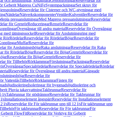
r och anslutningar, löstagbara
Genomföringar
Reservdelar för
för Geberit Mapress CuNiFe
Systempackningar
Set skruv för
ienspolning
Reservdelar för Cisterner och WC-styrningar med
ning
Nätdelar
Nätverkskomponenter
Ventiler
Kulventiler
Reservdelar för
Mepla pressanslutningar
Med Mapress pressanslutningar
Reservdelar
elar för Grenrör
Reduceringar
Rensrör
Reservdelar för
opplingar
Övergångar till andra material
Reservdelar för Övergångar
ng med tätningssockel
Reservdelar för Anslutningsring med
ör Rör
Rördelar
Reservdelar för Rördelar
Böjar
Reservdelar för
Kopplingar
Muffar
Reservdelar för
elar för Anslutningsböjar
Raka anslutningar
Reservdelar för Raka
ar för Rördelar
Böjar
Reservdelar för Böjar
Grenrör
Reservdelar för
öjar
Reservdelar för Böjar
Grenrör
Reservdelar för
lar för Tillbehör
Rörklammrar
Förslutningar
Packningar
Reservdelar
rör
Övergångar
Specialrördelar
Reservdelar för Specialrördelar
Rördelar
terial
Reservdelar för Övergångar till andra material
Gängade
slutningsböjar
Reservdelar för
ör Vattenlås
Tillbehör
Rörklammrar
Fästen för
gnadsljudisolering
Isoleringar för byggnadsljudisolering och
berit Pluvia takavvattning
Takbrunnar
Reservdelar för
 l/s
Takbrunnar för stödrännor
Reservdelar för Takbrunnar för
l/s
Installationselement ångspärr
Reservdelar för Installationselement
2 l/s
Reservdelar för För takbrunnar upp till 12 l/s
För takbrunnar upp
Tillbehör
För takbrunnar
Reservdelar för För takbrunnar
För
 Geberit FlowFit
Reservdelar för Verktyg för Geberit