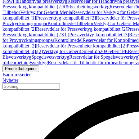
FlowFit
Handdrivna pressverktyg
Reservdelar för Handdrivna pressve
Pressverktyg kompatibilitet [2]
Rörbearbetningsverktyg
Reservdelar fö
Tillbehör
Verktyg för Geberit Mepla
Reservdelar för Verktyg för Geber
kompatibilitet [1]
Pressverktyg kompatibilitet [2]
Reservdelar för Pressv
Provtryckningsproppar
Kontrollmedel
Tillbehör
Verktyg för Geberit Ma
kompatibilitet [2]
Reservdelar för Pressverktyg kompatibilitet [2]
Pressv
Pressverktyg kompatibilitet [2XL]
Pressverktyg kompatibilitet [3]
Reser
för Provtryckningsproppar
Kontrollmedel
Reservdelar för Kontrollmed
kompatibilitet [2]
Reservdelar för Pressenheter kompatibilitet [2]
Pressv
kompatibilitet [4]/[2]
Verktyg för Geberit Silent-db20/Geberit PE
Reser
Elsvetsverktyg
Spegelsvetsverktyg
Reservdelar för Spegelsvetsverktyg
rörbearbetningsverktyg
Reservdelar för Tillbehör för rörbearbetningsv
Produktkategorier
Badrumsserier
Nyheter