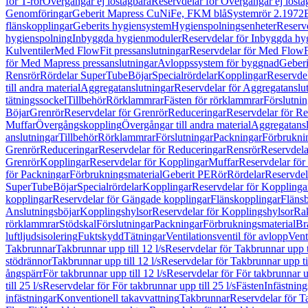
för T-rör
Övergångar ej löstagbara
Reservdelar för Övergångar ej lösta
Genomföringar
Geberit Mapress CuNiFe, FKM blå
Systemrör 2.1972
flänskopplingar
Geberits hygiensystem
Hygienspolningsenheter
Reserv
hygienspolning
Inbyggda hygienmoduler
Reservdelar för Inbyggda h
Kulventiler
Med FlowFit pressanslutningar
Reservdelar för Med FlowFi
för Med Mapress pressanslutningar
Avloppssystem för byggnad
Geberi
Rensrör
Rördelar SuperTube
Böjar
Specialrördelar
Kopplingar
Reservdel
till andra material
Aggregatanslutningar
Reservdelar för Aggregatanslu
tätningssockel
Tillbehör
Rörklammrar
Fästen för rörklammrar
Förslutnin
Böjar
Grenrör
Reservdelar för Grenrör
Reduceringar
Reservdelar för R
Muffar
Övergångskoppling
Övergångar till andra material
Aggregatansl
anslutningar
Tillbehör
Rörklammrar
Förslutningar
Packningar
Förbrukni
Grenrör
Reduceringar
Reservdelar för Reduceringar
Rensrör
Reservdela
Grenrör
Kopplingar
Reservdelar för Kopplingar
Muffar
Reservdelar för
för Packningar
Förbrukningsmaterial
Geberit PE
Rör
Rördelar
Reservdel
SuperTube
Böjar
Specialrördelar
Kopplingar
Reservdelar för Kopplinga
kopplingar
Reservdelar för Gängade kopplingar
Flänskopplingar
Fläns
Anslutningsböjar
Kopplingshylsor
Reservdelar för Kopplingshylsor
Rak
rörklammrar
Stödskal
Förslutningar
Packningar
Förbrukningsmaterial
Br
luftljudsisolering
Fuktskydd
Tätningar
Ventilationsventil för avlopp
Vent
Takbrunnar
Takbrunnar upp till 12 l/s
Reservdelar för Takbrunnar upp ti
stödrännor
Takbrunnar upp till 12 l/s
Reservdelar för Takbrunnar upp til
ångspärr
För takbrunnar upp till 12 l/s
Reservdelar för För takbrunnar up
till 25 l/s
Reservdelar för För takbrunnar upp till 25 l/s
Fästen
Infästnin
infästningar
Konventionell takavvattning
Takbrunnar
Reservdelar för T