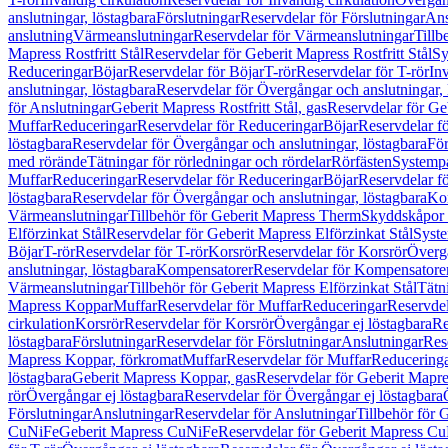
anslutningar, löstagbara
Förslutningar
Reservdelar för Förslutningar
Ans
anslutning
Värmeanslutningar
Reservdelar för Värmeanslutningar
Tillb
Mapress Rostfritt Stål
Reservdelar för Geberit Mapress Rostfritt Stål
Sy
Reduceringar
Böjar
Reservdelar för Böjar
T-rör
Reservdelar för T-rör
In
anslutningar, löstagbara
Reservdelar för Övergångar och anslutningar, 
för Anslutningar
Geberit Mapress Rostfritt Stål, gas
Reservdelar för Geb
Muffar
Reduceringar
Reservdelar för Reduceringar
Böjar
Reservdelar f
löstagbara
Reservdelar för Övergångar och anslutningar, löstagbara
För
med rörände
Tätningar för rörledningar och rördelar
Rörfästen
Systemp
Muffar
Reduceringar
Reservdelar för Reduceringar
Böjar
Reservdelar f
löstagbara
Reservdelar för Övergångar och anslutningar, löstagbara
Ko
Värmeanslutningar
Tillbehör för Geberit Mapress Therm
Skyddskåpor 
Elförzinkat Stål
Reservdelar för Geberit Mapress Elförzinkat Stål
Syste
Böjar
T-rör
Reservdelar för T-rör
Korsrör
Reservdelar för Korsrör
Övergå
anslutningar, löstagbara
Kompensatorer
Reservdelar för Kompensatore
Värmeanslutningar
Tillbehör för Geberit Mapress Elförzinkat Stål
Tätn
Mapress Koppar
Muffar
Reservdelar för Muffar
Reduceringar
Reservdel
cirkulation
Korsrör
Reservdelar för Korsrör
Övergångar ej löstagbara
Re
löstagbara
Förslutningar
Reservdelar för Förslutningar
Anslutningar
Res
Mapress Koppar, förkromat
Muffar
Reservdelar för Muffar
Reducering
löstagbara
Geberit Mapress Koppar, gas
Reservdelar för Geberit Mapr
rör
Övergångar ej löstagbara
Reservdelar för Övergångar ej löstagbara
Förslutningar
Anslutningar
Reservdelar för Anslutningar
Tillbehör för
CuNiFe
Geberit Mapress CuNiFe
Reservdelar för Geberit Mapress C