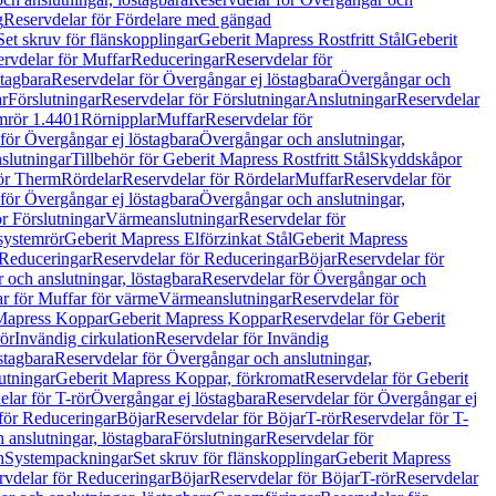
g
Reservdelar för Fördelare med gängad
Set skruv för flänskopplingar
Geberit Mapress Rostfritt Stål
Geberit
rvdelar för Muffar
Reduceringar
Reservdelar för
tagbara
Reservdelar för Övergångar ej löstagbara
Övergångar och
r
Förslutningar
Reservdelar för Förslutningar
Anslutningar
Reservdelar
mrör 1.4401
Rörnipplar
Muffar
Reservdelar för
för Övergångar ej löstagbara
Övergångar och anslutningar,
slutningar
Tillbehör för Geberit Mapress Rostfritt Stål
Skyddskåpor
ör Therm
Rördelar
Reservdelar för Rördelar
Muffar
Reservdelar för
för Övergångar ej löstagbara
Övergångar och anslutningar,
r Förslutningar
Värmeanslutningar
Reservdelar för
 systemrör
Geberit Mapress Elförzinkat Stål
Geberit Mapress
Reduceringar
Reservdelar för Reduceringar
Böjar
Reservdelar för
och anslutningar, löstagbara
Reservdelar för Övergångar och
r för Muffar för värme
Värmeanslutningar
Reservdelar för
Mapress Koppar
Geberit Mapress Koppar
Reservdelar för Geberit
rör
Invändig cirkulation
Reservdelar för Invändig
stagbara
Reservdelar för Övergångar och anslutningar,
utningar
Geberit Mapress Koppar, förkromat
Reservdelar för Geberit
lar för T-rör
Övergångar ej löstagbara
Reservdelar för Övergångar ej
för Reduceringar
Böjar
Reservdelar för Böjar
T-rör
Reservdelar för T-
 anslutningar, löstagbara
Förslutningar
Reservdelar för
n
Systempackningar
Set skruv för flänskopplingar
Geberit Mapress
rvdelar för Reduceringar
Böjar
Reservdelar för Böjar
T-rör
Reservdelar