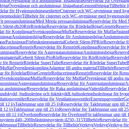
gbara
Övergångar och anslutningar, löstagbara
Reservdelar för Övergånga
Böjar
Övergångar och anslutningar, löstagbara
Genomföringar
Tillbehör 
delar för Hygienspolningsenheter
Cisterner och WC-styrningar med hyg
ygienmoduler
Tillbehör för cisterner och WC-styrningar med hygienspol
t pressanslutningar
Med Mepla pressanslutningar
Reservdelar för Med 
t Silent-db20
Rör
Rördelar
Reservdelar för Rördelar
Böjar
Grenrör
Reservd
ar för Kopplingar
Svetskopplingar
Muffar
Reservdelar för Muffar
Spännk
tningar
Anslutningsböjar
Reservdelar för Anslutningsböjar
Anslutningsri
gar
Packningar
Förbrukningsmaterial
Geberit Silent-PP
Rör
Reservdelar f
educeringar
Rensrör
Reservdelar för Rensrör
Kopplingar
Reservdelar för 
utningar
Reservdelar för Aggregatanslutningar
Anslutningsböjar
Reservd
ngsmaterial
Geberit Silent-Pro
Rör
Reservdelar för Rör
Rördelar
Reservdel
r för Rensrör
Rördelar SuperTube
Reservdelar för Rördelar SuperTube
B
 Muffar
Övergångskoppling
Adaptrar till andra material
Tillbehör
Reservde
ar för Rördelar
Böjar
Grenrör
Reduceringar
Rensrör
Reservdelar för Rens
r
Svetskopplingar
Muffar
Reservdelar för Muffar
Övergångar till andra ma
bussningar
Aggregatanslutningar
Reservdelar för Aggregatanslutningar
An
a anslutningar
Reservdelar för Raka anslutningar
Vattenlås
Reservdelar f
andskydd, ljudisolering och fuktskydd
Ljudisolering
Isoleringar för byg
ilationsventiler
Reservdelar för Ventilationsventiler
Energisparventiler
Ge
ll 12 l/s
Takbrunnar upp till 25 l/s
Reservdelar för Takbrunnar upp till 25
l 12 l/s
Takbrunnar upp till 25 l/s
Reservdelar för Takbrunnar upp till 25 
p till 12 l/s
Överlopp
Reservdelar för Överlopp
För takbrunnar upp till 1
gssystem d40–200
Infästningssystem d250–315
Tillbehör
Reservdelar för 
akbrunnar
Tillbehör
Reservdelar för Tillbehör
Verktyg
Verktyg
Verktyg för