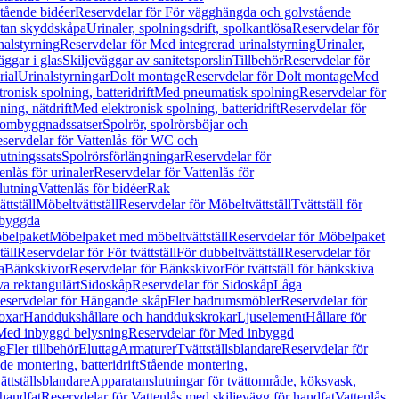
tående bidéer
Reservdelar för För vägghängda och golvstående
Utan skyddskåpa
Urinaler, spolningsdrift, spolkantlösa
Reservdelar för
nalstyrning
Reservdelar för Med integrerad urinalstyrning
Urinaler,
äggar i glas
Skiljeväggar av sanitetsporslin
Tillbehör
Reservdelar för
rial
Urinalstyrningar
Dolt montage
Reservdelar för Dolt montage
Med
onisk spolning, batteridrift
Med pneumatisk spolning
Reservdelar för
ing, nätdrift
Med elektronisk spolning, batteridrift
Reservdelar för
h ombyggnadssatser
Spolrör, spolrörsböjar och
servdelar för Vattenlås för WC och
utningssats
Spolrörsförlängningar
Reservdelar för
enlås för urinaler
Reservdelar för Vattenlås för
lutning
Vattenlås för bidéer
Rak
ttställ
Möbeltvättställ
Reservdelar för Möbeltvättställ
Tvättställ för
nbyggda
belpaket
Möbelpaket med möbeltvättställ
Reservdelar för Möbelpaket
täll
Reservdelar för För tvättställ
För dubbeltvättställ
Reservdelar för
a
Bänkskivor
Reservdelar för Bänkskivor
För tvättställ för bänkskiva
va rektangulärt
Sidoskåp
Reservdelar för Sidoskåp
Låga
eservdelar för Hängande skåp
Fler badrumsmöbler
Reservdelar för
oxar
Handdukshållare och handdukskrokar
Ljuselement
Hållare för
Med inbyggd belysning
Reservdelar för Med inbyggd
g
Fler tillbehör
Eluttag
Armaturer
Tvättställsblandare
Reservdelar för
de montering, batteridrift
Stående montering,
ättställsblandare
Apparatanslutningar för tvättområde, köksvask,
 handfat
Reservdelar för Vattenlås med skiljevägg för handfat
Vattenlås