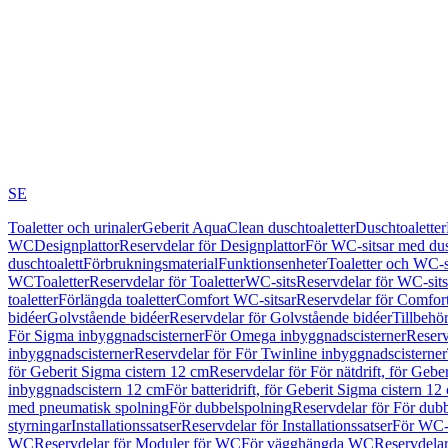
SE
Toaletter och urinaler
Geberit AquaClean duschtoaletter
Duschtoaletter
WC
Designplattor
Reservdelar för Designplattor
För WC-sitsar med du
duschtoalett
Förbrukningsmaterial
Funktionsenheter
Toaletter och WC-s
WC
Toaletter
Reservdelar för Toaletter
WC-sits
Reservdelar för WC-sits
toaletter
Förlängda toaletter
Comfort WC-sitsar
Reservdelar för Comfor
bidéer
Golvstående bidéer
Reservdelar för Golvstående bidéer
Tillbehö
För Sigma inbyggnadscisterner
För Omega inbyggnadscisterner
Reserv
inbyggnadscisterner
Reservdelar för För Twinline inbyggnadscisterner
för Geberit Sigma cistern 12 cm
Reservdelar för För nätdrift, för Gebe
inbyggnadscistern 12 cm
För batteridrift, för Geberit Sigma cistern 12
med pneumatisk spolning
För dubbelspolning
Reservdelar för För dub
styrningar
Installationssatser
Reservdelar för Installationssatser
För WC-s
WC
Reservdelar för Moduler för WC
För vägghängda WC
Reservdela