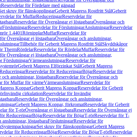
g
Reservdelar för Fördelare med gängad
Set skruv för flänskopplingar
Geberit Mapress Rostfritt Stål
Geberit
rvdelar för Muffar
Reduceringar
Reservdelar för
tagbara
Reservdelar för Övergångar ej löstagbara
Övergångar och
r
Förslutningar
Reservdelar för Förslutningar
Anslutningar
Reservdelar
mrör 1.4401
Rörnipplar
Muffar
Reservdelar för
för Övergångar ej löstagbara
Övergångar och anslutningar,
slutningar
Tillbehör för Geberit Mapress Rostfritt Stål
Skyddskåpor
ör Therm
Rördelar
Reservdelar för Rördelar
Muffar
Reservdelar för
för Övergångar ej löstagbara
Övergångar och anslutningar,
r Förslutningar
Värmeanslutningar
Reservdelar för
 systemrör
Geberit Mapress Elförzinkat Stål
Geberit Mapress
Reduceringar
Reservdelar för Reduceringar
Böjar
Reservdelar för
och anslutningar, löstagbara
Reservdelar för Övergångar och
r för Muffar för värme
Värmeanslutningar
Reservdelar för
Mapress Koppar
Geberit Mapress Koppar
Reservdelar för Geberit
rör
Invändig cirkulation
Reservdelar för Invändig
stagbara
Reservdelar för Övergångar och anslutningar,
utningar
Geberit Mapress Koppar, förkromat
Reservdelar för Geberit
lar för T-rör
Övergångar ej löstagbara
Reservdelar för Övergångar ej
för Reduceringar
Böjar
Reservdelar för Böjar
T-rör
Reservdelar för T-
 anslutningar, löstagbara
Förslutningar
Reservdelar för
n
Systempackningar
Set skruv för flänskopplingar
Geberit Mapress
rvdelar för Reduceringar
Böjar
Reservdelar för Böjar
T-rör
Reservdelar