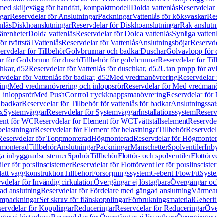
 med skiljevägg för handfat, kompaktmodell
Dolda vattenlås
Reservdelar 
gar
Reservdelar för Anslutningar
Packningar
Vattenlås för köksvaskar
Res
nlås
Diskhoanslutningar
Reservdelar för Diskhoanslutningar
Rak anslutn
tärenheter
Dolda vattenlås
Reservdelar för Dolda vattenlås
Synliga vatten
r tvättställ
Vattenlås
Reservdelar för Vattenlås
Anslutningsböjar
Reservde
ervdelar för Tillbehör
Golvbrunnar och badkar
Duschar
Golvavlopp för 
r för Golvbrunn för dusch
Tillbehör för golvbrunnar
Reservdelar för Til
chkar, d52
Reservdelar för Vattenlås för duschkar, d52
Utan propp för av
vdelar för Vattenlås för badkar, d52
Med vredmanövrering
Reservdelar
ing
Med vredmanövrering och inloppsrör
Reservdelar för Med vredmanö
 inloppsrör
Med PushControl tryckknappsmanövrering
Reservdelar för
r badkar
Reservdelar för Tillbehör för vattenlås för badkar
Anslutningssat
ix
Systemväggar
Reservdelar för Systemväggar
Installationssystem
Reservd
ent för WC
Reservdelar för Element för WC
Tvättställselement
Reservdel
belastningar
Reservdelar för Element för belastningar
Tillbehör
Reservdela
Reservdelar för Toppmonterad
Högmonterad
Reservdelar för Högmonte
 monterad
Tillbehör
Anslutningar
Packningar
Manschetter
Spolventiler
Inb
a inbyggnadscisterner
Spolrör
Tillbehör
Flottör- och spolventiler
Flottörve
iler för porslinscisterner
Reservdelar för Flottörventiler för porslinscister
lätt väggkonstruktion
Tillbehör
Försörjningssystem
Geberit FlowFit
Syst
vdelar för Invändig cirkulation
Övergångar ej löstagbara
Övergångar och
ad anslutning
Reservdelar för Fördelare med gängad anslutning
Värmean
empackningar
Set skruv för flänskopplingar
Förbrukningsmaterial
Geberit
ervdelar för Kopplingar
Reduceringar
Reservdelar för Reduceringar
Öve
ar ej löstagbara
Reservdelar för Övergångar ej löstagbara
Övergångar o