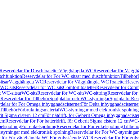
Reservdelar för Duschtoaletter
Vägghängda WC
Reservdelar för Vägg
schfunktion
Reservdelar för För WC-sitsar med duschfunktion
Tillbehör
itsar
Vägghängda WC
Reservdelar för Vägghängda WC
Toaletter
Reserv
WC-sits
Reservdelar för WC-sits
Comfort toaletter
Reservdelar för Comfo
t WC-sitsar
WC-sits
Reservdelar för WC-sits
WC-sittring
Reservdelar för
r
Reservdelar för Tillbehör
Spolplattor och WC-styrningar
Spolplattor
Rese
delar för För Omega inbyggnadscisterner
För Delta inbyggnadscisterne
Tillbehör
Förbrukningsmaterial
WC-styrningar med elektronisk spolning
rit Sigma cistern 12 cm
För nätdrift, för Geberit Omega inbyggnadscist
 cm
Reservdelar för För batteridrift, för Geberit Sigma cistern 12 cm
WC-s
belspolning
För enkelspolning
Reservdelar för För enkelspolning
Tillbeh
tyrningar med elektronisk spolning
Reservdelar för För WC-styrningar
r för För vägghängda WC
För golvstående WC
Reservdelar för För gol