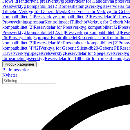
FlowFit
Handdrivna pressverktyg
Reservdelar för Handdrivna pressve
Pressverktyg kompatibilitet [2]
Rörbearbetningsverktyg
Reservdelar fö
Tillbehör
Verktyg för Geberit Mepla
Reservdelar för Verktyg för Geber
kompatibilitet [1]
Pressverktyg kompatibilitet [2]
Reservdelar för Pressv
Provtryckningsproppar
Kontrollmedel
Tillbehör
Verktyg för Geberit Ma
kompatibilitet [2]
Reservdelar för Pressverktyg kompatibilitet [2]
Pressv
Pressverktyg kompatibilitet [2XL]
Pressverktyg kompatibilitet [3]
Reser
för Provtryckningsproppar
Kontrollmedel
Reservdelar för Kontrollmed
kompatibilitet [2]
Reservdelar för Pressenheter kompatibilitet [2]
Pressv
kompatibilitet [4]/[2]
Verktyg för Geberit Silent-db20/Geberit PE
Reser
Elsvetsverktyg
Spegelsvetsverktyg
Reservdelar för Spegelsvetsverktyg
rörbearbetningsverktyg
Reservdelar för Tillbehör för rörbearbetningsv
Produktkategorier
Badrumsserier
Nyheter