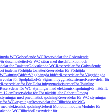
hängda WC
Golvstående WC
Reservdelar för Golvstående
För duschtoaletter
För WC-sitsar med duschfunktion och
delar för Toaletter
Golvstående WC
Reservdelar för Golvstående
rt toaletter
Förhöjda toaletter
Reservdelar för Förhöjda
 WC-sittring
Bidéer
Vägghängda bidéer
Reservdelar för Vägghängda
rvdelar för Spolplattor
För Sigma inbyggnadscisterner
Reservdelar för
r
Reservdelar för För Delta inbyggnadscisterner
För Twinline
Reservdelar för WC-styrningar med elektronisk spolning
För nätdrift,
ern 12 cm
Reservdelar för För nätdrift, för Geberit Omega
tyrningar med pneumatisk spolning
Reservdelar för WC-styrningar
ör för WC-styrningar
Reservdelar för Tillbehör för WC-
 med elektronisk spolning
Geberit Monolith moduler
Moduler för
vstående WC
Tillbehör
Reservdelar för