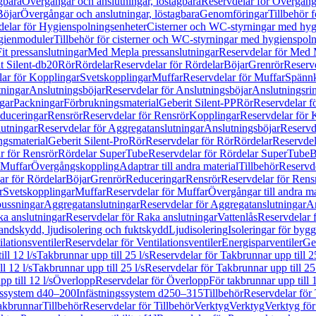
gbara
Övergångar och anslutningar, löstagbara
Reservdelar för Övergånga
Böjar
Övergångar och anslutningar, löstagbara
Genomföringar
Tillbehör 
delar för Hygienspolningsenheter
Cisterner och WC-styrningar med hyg
ygienmoduler
Tillbehör för cisterner och WC-styrningar med hygienspol
t pressanslutningar
Med Mepla pressanslutningar
Reservdelar för Med 
t Silent-db20
Rör
Rördelar
Reservdelar för Rördelar
Böjar
Grenrör
Reservd
ar för Kopplingar
Svetskopplingar
Muffar
Reservdelar för Muffar
Spännk
tningar
Anslutningsböjar
Reservdelar för Anslutningsböjar
Anslutningsri
gar
Packningar
Förbrukningsmaterial
Geberit Silent-PP
Rör
Reservdelar f
educeringar
Rensrör
Reservdelar för Rensrör
Kopplingar
Reservdelar för 
utningar
Reservdelar för Aggregatanslutningar
Anslutningsböjar
Reservd
ngsmaterial
Geberit Silent-Pro
Rör
Reservdelar för Rör
Rördelar
Reservdel
r för Rensrör
Rördelar SuperTube
Reservdelar för Rördelar SuperTube
B
 Muffar
Övergångskoppling
Adaptrar till andra material
Tillbehör
Reservde
ar för Rördelar
Böjar
Grenrör
Reduceringar
Rensrör
Reservdelar för Rens
r
Svetskopplingar
Muffar
Reservdelar för Muffar
Övergångar till andra ma
bussningar
Aggregatanslutningar
Reservdelar för Aggregatanslutningar
An
a anslutningar
Reservdelar för Raka anslutningar
Vattenlås
Reservdelar f
andskydd, ljudisolering och fuktskydd
Ljudisolering
Isoleringar för byg
ilationsventiler
Reservdelar för Ventilationsventiler
Energisparventiler
Ge
ll 12 l/s
Takbrunnar upp till 25 l/s
Reservdelar för Takbrunnar upp till 25
l 12 l/s
Takbrunnar upp till 25 l/s
Reservdelar för Takbrunnar upp till 25 
p till 12 l/s
Överlopp
Reservdelar för Överlopp
För takbrunnar upp till 1
gssystem d40–200
Infästningssystem d250–315
Tillbehör
Reservdelar för 
akbrunnar
Tillbehör
Reservdelar för Tillbehör
Verktyg
Verktyg
Verktyg för