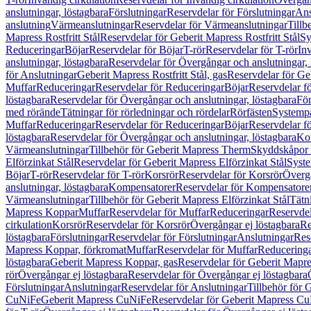
anslutningar, löstagbara
Förslutningar
Reservdelar för Förslutningar
Ans
anslutning
Värmeanslutningar
Reservdelar för Värmeanslutningar
Tillb
Mapress Rostfritt Stål
Reservdelar för Geberit Mapress Rostfritt Stål
Sy
Reduceringar
Böjar
Reservdelar för Böjar
T-rör
Reservdelar för T-rör
In
anslutningar, löstagbara
Reservdelar för Övergångar och anslutningar, 
för Anslutningar
Geberit Mapress Rostfritt Stål, gas
Reservdelar för Geb
Muffar
Reduceringar
Reservdelar för Reduceringar
Böjar
Reservdelar f
löstagbara
Reservdelar för Övergångar och anslutningar, löstagbara
För
med rörände
Tätningar för rörledningar och rördelar
Rörfästen
Systemp
Muffar
Reduceringar
Reservdelar för Reduceringar
Böjar
Reservdelar f
löstagbara
Reservdelar för Övergångar och anslutningar, löstagbara
Ko
Värmeanslutningar
Tillbehör för Geberit Mapress Therm
Skyddskåpor 
Elförzinkat Stål
Reservdelar för Geberit Mapress Elförzinkat Stål
Syste
Böjar
T-rör
Reservdelar för T-rör
Korsrör
Reservdelar för Korsrör
Övergå
anslutningar, löstagbara
Kompensatorer
Reservdelar för Kompensatore
Värmeanslutningar
Tillbehör för Geberit Mapress Elförzinkat Stål
Tätn
Mapress Koppar
Muffar
Reservdelar för Muffar
Reduceringar
Reservdel
cirkulation
Korsrör
Reservdelar för Korsrör
Övergångar ej löstagbara
Re
löstagbara
Förslutningar
Reservdelar för Förslutningar
Anslutningar
Res
Mapress Koppar, förkromat
Muffar
Reservdelar för Muffar
Reducering
löstagbara
Geberit Mapress Koppar, gas
Reservdelar för Geberit Mapr
rör
Övergångar ej löstagbara
Reservdelar för Övergångar ej löstagbara
Förslutningar
Anslutningar
Reservdelar för Anslutningar
Tillbehör för
CuNiFe
Geberit Mapress CuNiFe
Reservdelar för Geberit Mapress C