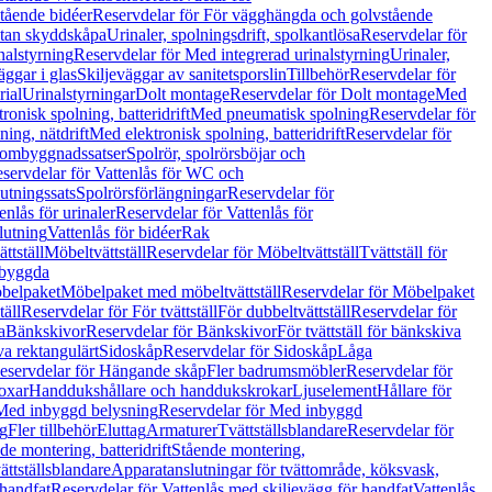
tående bidéer
Reservdelar för För vägghängda och golvstående
Utan skyddskåpa
Urinaler, spolningsdrift, spolkantlösa
Reservdelar för
nalstyrning
Reservdelar för Med integrerad urinalstyrning
Urinaler,
äggar i glas
Skiljeväggar av sanitetsporslin
Tillbehör
Reservdelar för
rial
Urinalstyrningar
Dolt montage
Reservdelar för Dolt montage
Med
onisk spolning, batteridrift
Med pneumatisk spolning
Reservdelar för
ing, nätdrift
Med elektronisk spolning, batteridrift
Reservdelar för
h ombyggnadssatser
Spolrör, spolrörsböjar och
servdelar för Vattenlås för WC och
utningssats
Spolrörsförlängningar
Reservdelar för
enlås för urinaler
Reservdelar för Vattenlås för
lutning
Vattenlås för bidéer
Rak
ttställ
Möbeltvättställ
Reservdelar för Möbeltvättställ
Tvättställ för
nbyggda
belpaket
Möbelpaket med möbeltvättställ
Reservdelar för Möbelpaket
täll
Reservdelar för För tvättställ
För dubbeltvättställ
Reservdelar för
a
Bänkskivor
Reservdelar för Bänkskivor
För tvättställ för bänkskiva
va rektangulärt
Sidoskåp
Reservdelar för Sidoskåp
Låga
eservdelar för Hängande skåp
Fler badrumsmöbler
Reservdelar för
oxar
Handdukshållare och handdukskrokar
Ljuselement
Hållare för
Med inbyggd belysning
Reservdelar för Med inbyggd
g
Fler tillbehör
Eluttag
Armaturer
Tvättställsblandare
Reservdelar för
de montering, batteridrift
Stående montering,
ättställsblandare
Apparatanslutningar för tvättområde, köksvask,
 handfat
Reservdelar för Vattenlås med skiljevägg för handfat
Vattenlås