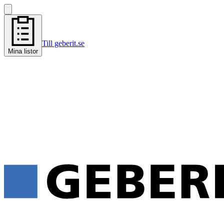
Till geberit.se
Mina listor