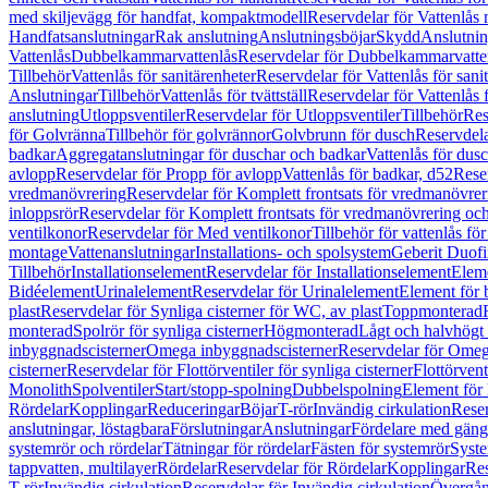
med skiljevägg för handfat, kompaktmodell
Reservdelar för Vattenlås
Handfatsanslutningar
Rak anslutning
Anslutningsböjar
Skydd
Anslutnin
Vattenlås
Dubbelkammarvattenlås
Reservdelar för Dubbelkammarvatte
Tillbehör
Vattenlås för sanitärenheter
Reservdelar för Vattenlås för sani
Anslutningar
Tillbehör
Vattenlås för tvättställ
Reservdelar för Vattenlås fö
anslutning
Utloppsventiler
Reservdelar för Utloppsventiler
Tillbehör
Res
för Golvränna
Tillbehör för golvrännor
Golvbrunn för dusch
Reservdela
badkar
Aggregatanslutningar för duschar och badkar
Vattenlås för dus
avlopp
Reservdelar för Propp för avlopp
Vattenlås för badkar, d52
Reser
vredmanövrering
Reservdelar för Komplett frontsats för vredmanövrer
inloppsrör
Reservdelar för Komplett frontsats för vredmanövrering och
ventilkonor
Reservdelar för Med ventilkonor
Tillbehör för vattenlås fö
montage
Vattenanslutningar
Installations- och spolsystem
Geberit Duof
Tillbehör
Installationselement
Reservdelar för Installationselement
Elem
Bidéelement
Urinalelement
Reservdelar för Urinalelement
Element för 
plast
Reservdelar för Synliga cisterner för WC, av plast
Toppmonterad
monterad
Spolrör för synliga cisterner
Högmonterad
Lågt och halvhögt
inbyggnadscisterner
Omega inbyggnadscisterner
Reservdelar för Omeg
cisterner
Reservdelar för Flottörventiler för synliga cisterner
Flottörvent
Monolith
Spolventiler
Start/stopp-spolning
Dubbelspolning
Element för 
Rördelar
Kopplingar
Reduceringar
Böjar
T-rör
Invändig cirkulation
Reser
anslutningar, löstagbara
Förslutningar
Anslutningar
Fördelare med gäng
systemrör och rördelar
Tätningar för rördelar
Fästen för systemrör
Syst
tappvatten, multilayer
Rördelar
Reservdelar för Rördelar
Kopplingar
Res
T-rör
Invändig cirkulation
Reservdelar för Invändig cirkulation
Övergång