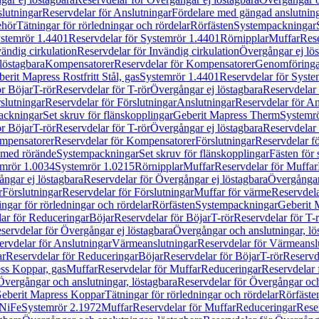
lutningar
Reservdelar för Anslutningar
Fördelare med gängad anslutnin
ehör
Tätningar för rörledningar och rördelar
Rörfästen
Systempackningar
stemrör 1.4401
Reservdelar för Systemrör 1.4401
Rörnipplar
Muffar
Rese
vändig cirkulation
Reservdelar för Invändig cirkulation
Övergångar ej lös
löstagbara
Kompensatorer
Reservdelar för Kompensatorer
Genomföringa
erit Mapress Rostfritt Stål, gas
Systemrör 1.4401
Reservdelar för Syste
ör Böjar
T-rör
Reservdelar för T-rör
Övergångar ej löstagbara
Reservdelar 
slutningar
Reservdelar för Förslutningar
Anslutningar
Reservdelar för An
ackningar
Set skruv för flänskopplingar
Geberit Mapress Therm
Systemr
ör Böjar
T-rör
Reservdelar för T-rör
Övergångar ej löstagbara
Reservdelar 
mpensatorer
Reservdelar för Kompensatorer
Förslutningar
Reservdelar fö
med rörände
Systempackningar
Set skruv för flänskopplingar
Fästen för
mrör 1.0034
Systemrör 1.0215
Rörnipplar
Muffar
Reservdelar för Muffar
ngar ej löstagbara
Reservdelar för Övergångar ej löstagbara
Övergångar 
r
Förslutningar
Reservdelar för Förslutningar
Muffar för värme
Reservdela
ingar för rörledningar och rördelar
Rörfästen
Systempackningar
Geberit 
ar för Reduceringar
Böjar
Reservdelar för Böjar
T-rör
Reservdelar för T-
servdelar för Övergångar ej löstagbara
Övergångar och anslutningar, lö
ervdelar för Anslutningar
Värmeanslutningar
Reservdelar för Värmeansl
ar
Reservdelar för Reduceringar
Böjar
Reservdelar för Böjar
T-rör
Reservde
ess Koppar, gas
Muffar
Reservdelar för Muffar
Reduceringar
Reservdelar 
Övergångar och anslutningar, löstagbara
Reservdelar för Övergångar och
 Geberit Mapress Koppar
Tätningar för rörledningar och rördelar
Rörfäste
uNiFe
Systemrör 2.1972
Muffar
Reservdelar för Muffar
Reduceringar
Rese