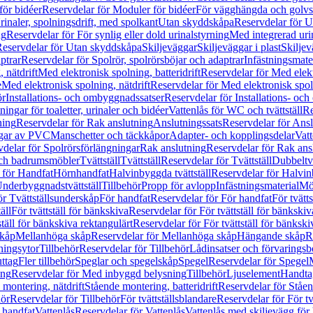
för bidéer
Reservdelar för Moduler för bidéer
För vägghängda och golvs
rinaler, spolningsdrift, med spolkant
Utan skyddskåpa
Reservdelar för 
ng
Reservdelar för För synlig eller dold urinalstyrning
Med integrerad uri
eservdelar för Utan skyddskåpa
Skiljeväggar
Skiljeväggar i plast
Skiljev
ptrar
Reservdelar för Spolrör, spolrörsböjar och adaptrar
Infästningsmate
 nätdrift
Med elektronisk spolning, batteridrift
Reservdelar för Med elektr
e
Med elektronisk spolning, nätdrift
Reservdelar för Med elektronisk spoln
ör
Installations- och ombyggnadssatser
Reservdelar för Installations- oc
ingar för toaletter, urinaler och bidéer
Vattenlås för WC och tvättställ
Re
ning
Reservdelar för Rak anslutning
Anslutningssats
Reservdelar för Ansl
ngar av PVC
Manschetter och täckkåpor
Adapter- och kopplingsdelar
Vatt
delar för Spolrörsförlängningar
Rak anslutning
Reservdelar för Rak ans
 och badrumsmöbler
Tvättställ
Tvättställ
Reservdelar för Tvättställ
Dubbeltvä
 för Handfat
Hörnhandfat
Halvinbyggda tvättställ
Reservdelar för Halvi
Underbyggnadstvättställ
Tillbehör
Propp för avlopp
Infästningsmaterial
Mö
ör Tvättställsunderskåp
För handfat
Reservdelar för För handfat
För tvätts
äll
För tvättställ för bänkskiva
Reservdelar för För tvättställ för bänkskiv
ställ för bänkskiva rektangulärt
Reservdelar för För tvättställ för bänkski
skåp
Mellanhöga skåp
Reservdelar för Mellanhöga skåp
Hängande skåp
R
ningsytor
Tillbehör
Reservdelar för Tillbehör
Lådinsatser och förvaringsb
uttag
Fler tillbehör
Speglar och spegelskåp
Spegel
Reservdelar för Spegel
ing
Reservdelar för Med inbyggd belysning
Tillbehör
Ljuselement
Handta
 montering, nätdrift
Stående montering, batteridrift
Reservdelar för Ståen
hör
Reservdelar för Tillbehör
För tvättställsblandare
Reservdelar för För tv
r handfat
Vattenlås
Reservdelar för Vattenlås
Vattenlås med skiljevägg för