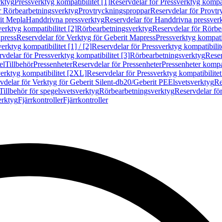
rktyg
Pressverktyg kompatibilitet [1]
Reservdelar för Pressverktyg kompati
r Rörbearbetningsverktyg
Provtryckningsproppar
Reservdelar för Provt
it Mepla
Handdrivna pressverktyg
Reservdelar för Handdrivna pressver
erktyg kompatibilitet [2]
Rörbearbetningsverktyg
Reservdelar för Rörbe
press
Reservdelar för Verktyg för Geberit Mapress
Pressverktyg kompatib
erktyg kompatibilitet [1] / [2]
Reservdelar för Pressverktyg kompatibilitet
vdelar för Pressverktyg kompatibilitet [3]
Rörbearbetningsverktyg
Reser
el
Tillbehör
Pressenheter
Reservdelar för Pressenheter
Pressenheter kompat
erktyg kompatibilitet [2XL]
Reservdelar för Pressverktyg kompatibilite
vdelar för Verktyg för Geberit Silent-db20/Geberit PE
Elsvetsverktyg
Re
Tillbehör för spegelsvetsverktyg
Rörbearbetningsverktyg
Reservdelar fö
erktyg
Fjärrkontroller
Fjärrkontroller