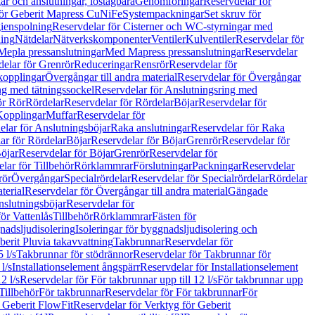
r och anslutningar, löstagbara
Genomföringar
Reservdelar för
för Geberit Mapress CuNiFe
Systempackningar
Set skruv för
ienspolning
Reservdelar för Cisterner och WC-styrningar med
ning
Nätdelar
Nätverkskomponenter
Ventiler
Kulventiler
Reservdelar för
Mepla pressanslutningar
Med Mapress pressanslutningar
Reservdelar
elar för Grenrör
Reduceringar
Rensrör
Reservdelar för
opplingar
Övergångar till andra material
Reservdelar för Övergångar
ng med tätningssockel
Reservdelar för Anslutningsring med
ör Rör
Rördelar
Reservdelar för Rördelar
Böjar
Reservdelar för
Kopplingar
Muffar
Reservdelar för
elar för Anslutningsböjar
Raka anslutningar
Reservdelar för Raka
ar för Rördelar
Böjar
Reservdelar för Böjar
Grenrör
Reservdelar för
öjar
Reservdelar för Böjar
Grenrör
Reservdelar för
lar för Tillbehör
Rörklammrar
Förslutningar
Packningar
Reservdelar
rör
Övergångar
Specialrördelar
Reservdelar för Specialrördelar
Rördelar
terial
Reservdelar för Övergångar till andra material
Gängade
slutningsböjar
Reservdelar för
ör Vattenlås
Tillbehör
Rörklammrar
Fästen för
gnadsljudisolering
Isoleringar för byggnadsljudisolering och
berit Pluvia takavvattning
Takbrunnar
Reservdelar för
 l/s
Takbrunnar för stödrännor
Reservdelar för Takbrunnar för
l/s
Installationselement ångspärr
Reservdelar för Installationselement
2 l/s
Reservdelar för För takbrunnar upp till 12 l/s
För takbrunnar upp
Tillbehör
För takbrunnar
Reservdelar för För takbrunnar
För
 Geberit FlowFit
Reservdelar för Verktyg för Geberit