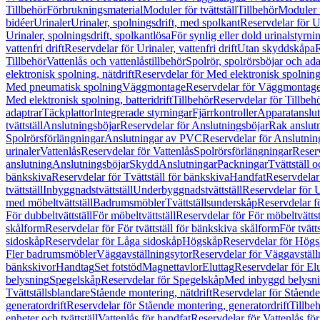
Tillbehör
Förbrukningsmaterial
Moduler för tvättställ
Tillbehör
Moduler 
bidéer
Urinaler
Urinaler, spolningsdrift, med spolkant
Reservdelar för U
Urinaler, spolningsdrift, spolkantlösa
För synlig eller dold urinalstyrni
vattenfri drift
Reservdelar för Urinaler, vattenfri drift
Utan skyddskåpa
R
Tillbehör
Vattenlås och vattenlåstillbehör
Spolrör, spolrörsböjar och ada
elektronisk spolning, nätdrift
Reservdelar för Med elektronisk spolning,
Med pneumatisk spolning
Väggmontage
Reservdelar för Väggmontag
Med elektronisk spolning, batteridrift
Tillbehör
Reservdelar för Tillbeh
adaptrar
Täckplattor
Integrerade styrningar
Fjärrkontroller
Apparatanslutn
tvättställ
Anslutningsböjar
Reservdelar för Anslutningsböjar
Rak anslut
Spolrörsförlängningar
Anslutningar av PVC
Reservdelar för Anslutni
urinaler
Vattenlås
Reservdelar för Vattenlås
Spolrörsförlängningar
Reserv
anslutning
Anslutningsböjar
Skydd
Anslutningar
Packningar
Tvättställ
bänkskiva
Reservdelar för Tvättställ för bänkskiva
Handfat
Reservdelar
tvättställ
Inbyggnadstvättställ
Underbyggnadstvättställ
Reservdelar för 
med möbeltvättställ
Badrumsmöbler
Tvättställsunderskåp
Reservdelar f
För dubbeltvättställ
För möbeltvättställ
Reservdelar för För möbeltvättst
skålform
Reservdelar för För tvättställ för bänkskiva skålform
För tvätt
sidoskåp
Reservdelar för Låga sidoskåp
Högskåp
Reservdelar för Hög
Fler badrumsmöbler
Väggavställningsytor
Reservdelar för Väggavställ
bänkskivor
Handtag
Set fotstöd
Magnettavlor
Eluttag
Reservdelar för El
belysning
Spegelskåp
Reservdelar för Spegelskåp
Med inbyggd belysn
Tvättställsblandare
Stående montering, nätdrift
Reservdelar för Stående
generatordrift
Reservdelar för Stående montering, generatordrift
Tillbe
enheter och tvättställ
Vattenlås för handfat
Reservdelar för Vattenlås fö