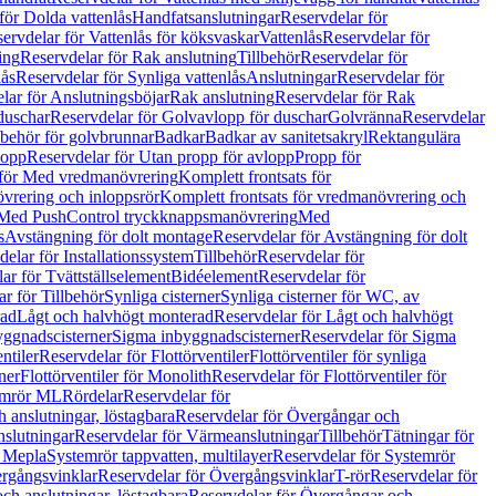
för Dolda vattenlås
Handfatsanslutningar
Reservdelar för
ervdelar för Vattenlås för köksvaskar
Vattenlås
Reservdelar för
ing
Reservdelar för Rak anslutning
Tillbehör
Reservdelar för
lås
Reservdelar för Synliga vattenlås
Anslutningar
Reservdelar för
lar för Anslutningsböjar
Rak anslutning
Reservdelar för Rak
duschar
Reservdelar för Golvavlopp för duschar
Golvränna
Reservdelar
lbehör för golvbrunnar
Badkar
Badkar av sanitetsakryl
Rektangulära
lopp
Reservdelar för Utan propp för avlopp
Propp för
 för Med vredmanövrering
Komplett frontsats för
vrering och inloppsrör
Komplett frontsats för vredmanövrering och
 Med PushControl tryckknappsmanövrering
Med
s
Avstängning för dolt montage
Reservdelar för Avstängning för dolt
elar för Installationssystem
Tillbehör
Reservdelar för
ar för Tvättställselement
Bidéelement
Reservdelar för
r för Tillbehör
Synliga cisterner
Synliga cisterner för WC, av
rad
Lågt och halvhögt monterad
Reservdelar för Lågt och halvhögt
yggnadscisterner
Sigma inbyggnadscisterner
Reservdelar för Sigma
ntiler
Reservdelar för Flottörventiler
Flottörventiler för synliga
ner
Flottörventiler för Monolith
Reservdelar för Flottörventiler för
emrör ML
Rördelar
Reservdelar för
 anslutningar, löstagbara
Reservdelar för Övergångar och
slutningar
Reservdelar för Värmeanslutningar
Tillbehör
Tätningar för
 Mepla
Systemrör tappvatten, multilayer
Reservdelar för Systemrör
rgångsvinklar
Reservdelar för Övergångsvinklar
T-rör
Reservdelar för
ch anslutningar, löstagbara
Reservdelar för Övergångar och