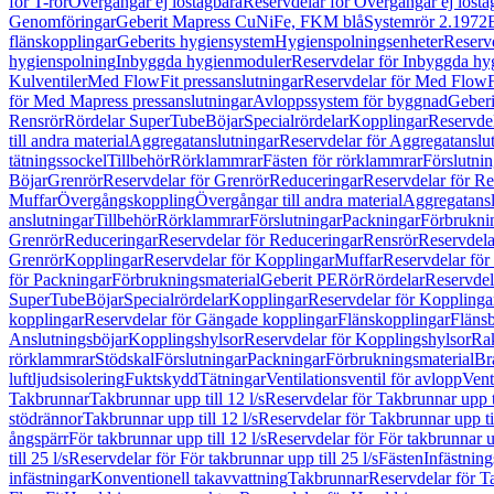
för T-rör
Övergångar ej löstagbara
Reservdelar för Övergångar ej lösta
Genomföringar
Geberit Mapress CuNiFe, FKM blå
Systemrör 2.1972
flänskopplingar
Geberits hygiensystem
Hygienspolningsenheter
Reserv
hygienspolning
Inbyggda hygienmoduler
Reservdelar för Inbyggda h
Kulventiler
Med FlowFit pressanslutningar
Reservdelar för Med FlowFi
för Med Mapress pressanslutningar
Avloppssystem för byggnad
Geberi
Rensrör
Rördelar SuperTube
Böjar
Specialrördelar
Kopplingar
Reservdel
till andra material
Aggregatanslutningar
Reservdelar för Aggregatanslu
tätningssockel
Tillbehör
Rörklammrar
Fästen för rörklammrar
Förslutnin
Böjar
Grenrör
Reservdelar för Grenrör
Reduceringar
Reservdelar för R
Muffar
Övergångskoppling
Övergångar till andra material
Aggregatansl
anslutningar
Tillbehör
Rörklammrar
Förslutningar
Packningar
Förbrukni
Grenrör
Reduceringar
Reservdelar för Reduceringar
Rensrör
Reservdela
Grenrör
Kopplingar
Reservdelar för Kopplingar
Muffar
Reservdelar för
för Packningar
Förbrukningsmaterial
Geberit PE
Rör
Rördelar
Reservdel
SuperTube
Böjar
Specialrördelar
Kopplingar
Reservdelar för Kopplinga
kopplingar
Reservdelar för Gängade kopplingar
Flänskopplingar
Fläns
Anslutningsböjar
Kopplingshylsor
Reservdelar för Kopplingshylsor
Rak
rörklammrar
Stödskal
Förslutningar
Packningar
Förbrukningsmaterial
Br
luftljudsisolering
Fuktskydd
Tätningar
Ventilationsventil för avlopp
Vent
Takbrunnar
Takbrunnar upp till 12 l/s
Reservdelar för Takbrunnar upp ti
stödrännor
Takbrunnar upp till 12 l/s
Reservdelar för Takbrunnar upp til
ångspärr
För takbrunnar upp till 12 l/s
Reservdelar för För takbrunnar up
till 25 l/s
Reservdelar för För takbrunnar upp till 25 l/s
Fästen
Infästnin
infästningar
Konventionell takavvattning
Takbrunnar
Reservdelar för T