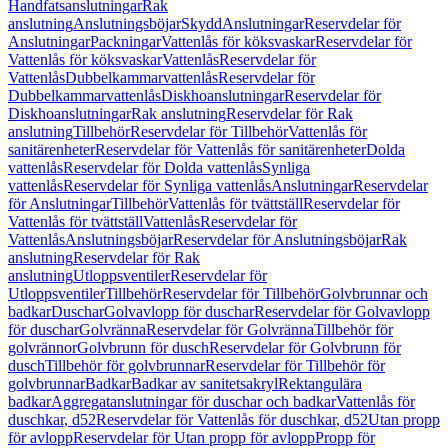
Handfatsanslutningar
Rak
anslutning
Anslutningsböjar
Skydd
Anslutningar
Reservdelar för
Anslutningar
Packningar
Vattenlås för köksvaskar
Reservdelar för
Vattenlås för köksvaskar
Vattenlås
Reservdelar för
Vattenlås
Dubbelkammarvattenlås
Reservdelar för
Dubbelkammarvattenlås
Diskhoanslutningar
Reservdelar för
Diskhoanslutningar
Rak anslutning
Reservdelar för Rak
anslutning
Tillbehör
Reservdelar för Tillbehör
Vattenlås för
sanitärenheter
Reservdelar för Vattenlås för sanitärenheter
Dolda
vattenlås
Reservdelar för Dolda vattenlås
Synliga
vattenlås
Reservdelar för Synliga vattenlås
Anslutningar
Reservdelar
för Anslutningar
Tillbehör
Vattenlås för tvättställ
Reservdelar för
Vattenlås för tvättställ
Vattenlås
Reservdelar för
Vattenlås
Anslutningsböjar
Reservdelar för Anslutningsböjar
Rak
anslutning
Reservdelar för Rak
anslutning
Utloppsventiler
Reservdelar för
Utloppsventiler
Tillbehör
Reservdelar för Tillbehör
Golvbrunnar och
badkar
Duschar
Golvavlopp för duschar
Reservdelar för Golvavlopp
för duschar
Golvränna
Reservdelar för Golvränna
Tillbehör för
golvrännor
Golvbrunn för dusch
Reservdelar för Golvbrunn för
dusch
Tillbehör för golvbrunnar
Reservdelar för Tillbehör för
golvbrunnar
Badkar
Badkar av sanitetsakryl
Rektangulära
badkar
Aggregatanslutningar för duschar och badkar
Vattenlås för
duschkar, d52
Reservdelar för Vattenlås för duschkar, d52
Utan propp
för avlopp
Reservdelar för Utan propp för avlopp
Propp för