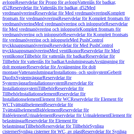
avlopp
Reservdelar för Propp för avlopp
Vattenlås för badkar,
d52
Reservdelar för Vattenlås för badkar, d52
Med
vredmanövrering
Reservdelar för Med vredmanövrering
Komplett
frontsats för vredmanövrering
Reservdelar för Komplett frontsats för
vredmanövrering
Med vredmanövrering och inloppsrör
Reservdelar
för Med vredmanövrering och inloppsrör
Komplett frontsats för
vredmanövrering och inloppsrör
Reservdelar för Komplett frontsats
för vredmanövrering och inloppsrör
Med PushControl
tryckknappsmanövrering
Reservdelar för Med PushControl
tryckknappsmanövrering
Med ventilkonor
Reservdelar för Med
ventilkonor
Tillbehör för vattenlås för badkar
Reservdelar för
Tillbehör för vattenlås för badkar
Anslutningssats
Avstängning för
dolt montage
Reservdelar för Avstängning för dolt
montage
Vattenanslutningar
Installations- och spolsystem
Geberit
Duofix
Systemväggar
Reservdelar för
Systemväggar
Installationssystem
Reservdelar för
Installationssystem
Tillbehör
Reservdelar för
Tillbehör
Installationselement
Reservdelar för
Installationselement
Element för WC
Reservdelar för Element för
WC
Tvättställselement
Reservdelar för
Tvättställselement
Bidéelement
Reservdelar för
Bidéelement
Urinalelement
Reservdelar för Urinalelement
Element för
belastningar
Reservdelar för Element för
belastningar
Tillbehör
Reservdelar för Tillbehör
Synliga
cisterner
Synliga cisterner för WC, av plast
Reservdelar för Synliga