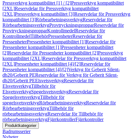
Pressverktyg kompatibilitet [1] / [2]
Pressverktyg kompatibilitet
[2XL]
Reservdelar för Pressverktyg kompatibilitet
[2XL]
Pressverktyg kompatibilitet [3]
Reservdelar för Pressverktyg
kompatibilitet [3]
Rörbearbetningsverktyg
Reservdelar för
Rörbearbetningsverktyg
Provtryckningsproppar
Reservdelar för
Provtryckningsproppar
Kontrollmedel
Reservdelar för
Kontrollmedel
Tillbehör
Pressenheter
Reservdelar för
Pressenheter
Pressenheter kompatibilitet [1]
Reservdelar för
Pressenheter kompatibilitet [1]
Pressenheter kompatibilitet
[2]
Reservdelar för Pressenheter kompatibilitet [2]
Pressverktyg
kompatibilitet [2XL]
Reservdelar för Pressverktyg kompatibilitet
[2XL]
Pressenheter kompatibilitet [4]/[2]
Reservdelar för
Pressenheter kompatibilitet [4]/[2]
Verktyg för Geberit Silent-
db20/Geberit PE
Reservdelar för Verktyg för Geberit Silent-
db20/Geberit PE
Elsvetsverktyg
Reservdelar för
Elsvetsverktyg
Tillbehör för
Elsvetsverktyg
Spegelsvetsverktyg
Reservdelar för
Spegelsvetsverktyg
Tillbehör för
spegelsvetsverktyg
Rörbearbetningsverktyg
Reservdelar för
Rörbearbetningsverktyg
Tillbehör för
rörbearbetningsverktyg
Reservdelar för Tillbehör för
rörbearbetningsverktyg
Fjärrkontroller
Fjärrkontroller
Produktkategorier
Badrumsserier
Nyheter