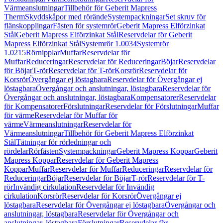
Värmeanslutningar
Tillbehör för Geberit Mapress
Therm
Skyddskåpor med rörände
Systempackningar
Set skruv för
flänskopplingar
Fästen för systemrör
Geberit Mapress Elförzinkat
Stål
Geberit Mapress Elförzinkat Stål
Reservdelar för Geberit
Mapress Elförzinkat Stål
Systemrör 1.0034
Systemrör
1.0215
Rörnipplar
Muffar
Reservdelar för
Muffar
Reduceringar
Reservdelar för Reduceringar
Böjar
Reservdelar
för Böjar
T-rör
Reservdelar för T-rör
Korsrör
Reservdelar för
Korsrör
Övergångar ej löstagbara
Reservdelar för Övergångar ej
löstagbara
Övergångar och anslutningar, löstagbara
Reservdelar för
Övergångar och anslutningar, löstagbara
Kompensatorer
Reservdelar
för Kompensatorer
Förslutningar
Reservdelar för Förslutningar
Muffar
för värme
Reservdelar för Muffar för
värme
Värmeanslutningar
Reservdelar för
Värmeanslutningar
Tillbehör för Geberit Mapress Elförzinkat
Stål
Tätningar för rörledningar och
rördelar
Rörfästen
Systempackningar
Geberit Mapress Koppar
Geberit
Mapress Koppar
Reservdelar för Geberit Mapress
Koppar
Muffar
Reservdelar för Muffar
Reduceringar
Reservdelar för
Reduceringar
Böjar
Reservdelar för Böjar
T-rör
Reservdelar för T-
rör
Invändig cirkulation
Reservdelar för Invändig
cirkulation
Korsrör
Reservdelar för Korsrör
Övergångar ej
löstagbara
Reservdelar för Övergångar ej löstagbara
Övergångar och
anslutningar, löstagbara
Reservdelar för Övergångar och
anslutningar, löstagbara
Förslutningar
Reservdelar för