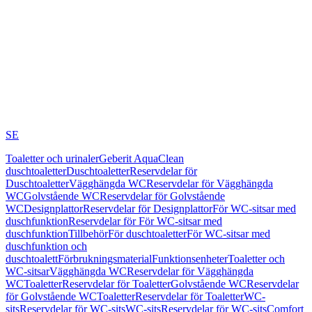
SE
Toaletter och urinaler
Geberit AquaClean
duschtoaletter
Duschtoaletter
Reservdelar för
Duschtoaletter
Vägghängda WC
Reservdelar för Vägghängda
WC
Golvstående WC
Reservdelar för Golvstående
WC
Designplattor
Reservdelar för Designplattor
För WC-sitsar med
duschfunktion
Reservdelar för För WC-sitsar med
duschfunktion
Tillbehör
För duschtoaletter
För WC-sitsar med
duschfunktion och
duschtoalett
Förbrukningsmaterial
Funktionsenheter
Toaletter och
WC-sitsar
Vägghängda WC
Reservdelar för Vägghängda
WC
Toaletter
Reservdelar för Toaletter
Golvstående WC
Reservdelar
för Golvstående WC
Toaletter
Reservdelar för Toaletter
WC-
sits
Reservdelar för WC-sits
WC-sits
Reservdelar för WC-sits
Comfort