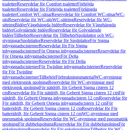
toaletter
Reservdelar för Comfort toaletter
Förhöjda
toaletter
Reservdelar för Förhöjda toaletter
Förlängda
toaletter
Comfort WC-sitsar
Reservdelar för Comfort WC-sitsar
WC-
sits
Reservdelar för WC-sits
WC-sittring
Reservdelar för WC-
sittring
Bidéer
Vägghängda bidéer
Reservdelar för Vägghängda
bidéer
Golvstående bidéer
Reservdelar för Golvstående
bidéer
Tillbehör
Reservdelar för Tillbehör
Spolplattor och WC-
styrningar
Spolplattor
Reservdelar för Spolplattor
För Sigma
inbyggnadscisterner
Reservdelar för För Sigma
inbyggnadscisterner
För Omega inbyggnadscisterner
Reservdelar för
För Omega inbyggnadscisterner
För Delta
inbyggnadscisterner
Reservdelar för För Delta
inbyggnadscisterner
För Twinline inbyggnadscisterner
Reservdelar
för För Twinline
inbyggnadscisterner
Tillbehör
Förbrukningsmaterial
WC-styrningar
med elektronisk spolning
Reservdelar för WC-styrningar med
elektronisk spolning
För nätdrift, för Geberit Sigma cistern 12
cm
Reservdelar för För nätdrift, för Geberit Sigma cistern 12 cm
För
nätdrift, för Geberit Omega inbyggnadscistern 12 cm
Reservdelar för
För nätdrift, för Geberit Omega inbyggnadscistern 12 cm
För
batteridrift, för Geberit Sigma cistern 12 cm
Reservdelar för För
batteridrift, för Geberit Sigma cistern 12 cm
WC-styrningar med
pneumatisk spolning
Reservdelar för WC-styrningar med pneumatisk
spolning
För dubbelspolning
Reservdelar för För dubbelspolning
För
enkelspolning
Reservdelar för För enkelspolning
Tillbehör för WC-