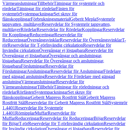
Värmeanslutningar
Tillbehör
Tätningar för systemrör och
rördelar
Tätningar för rördelar
Fästen för
systemrör
Systempackningar
Set skruv för
flänskopplingar
Förbrukningsmaterial
Geberit Mepla
Systemrör
tappvatten, multilayer
Reservdelar för Systemrör tappvatten,
multilayer
Rördelar
Reservdelar för Rördelar
Kopplingar
Reservdelar
för Kopplingar
Reduceringar
Reservdelar för
Reduceringar
Övergångsvinklar
Reservdelar för Övergångsvinklar
T-
rör
Reservdelar för T-rör
Invändig cirkulation
Reservdelar för
Invändig cirkulation
Övergångar ej löstagbara
Reservdelar för
Övergångar ej löstagbara
Övergångar och anslutningar,
löstagbara
Reservdelar för Övergångar och anslutningar,
löstagbara
Förslutningar
Reservdelar för
Förslutningar
Anslutningar
Reservdelar för Anslutningar
Fördelare
med gängad anslutning
Reservdelar för Fördelare med gängad
anslutning
Värmeanslutningar
Reservdelar för
Värmeanslutningar
Tillbehör
Tätningar för rörledningar och
rördelar
Rörfästen
Systempackningar
Set skruv för
flänskopplingar
Geberit Mapress Rostfritt Stål
Geberit Mapress
Rostfritt Stål
Reservdelar för Geberit Mapress Rostfritt Stål
Systemrör
1.4401
Reservdelar för Systemrör
1.4401
Rörnipplar
Muffar
Reservdelar för
Muffar
Reduceringar
Reservdelar för Reduceringar
Böjar
Reservdelar
för Böjar
T-rör
Reservdelar för T-rör
Invändig cirkulation
Reservdelar
för Invändig cirkulation
Övergångar ej löstagbara
Reservdelar för