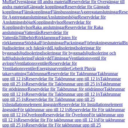
Muffar
Övergångar till andra material
Reservdelar för Övergångar till
andra material
Gängade kopplingar
Reservdelar för Gängade
kopplingar
Flänskopplingar
Flänsbussningar
Aggregatanslutningar
Rese
för Aggregatanslutningar
Anslutningsböjar
Reservdelar för
Anslutningsböjar
Kopplingshylsor
Reservdelar för
Kopplingshylsor
Raka anslutningar
Reservdelar för Raka
anslutningar
Vattenlås
Reservdelar för
Vattenlås
Tillbehör
Rörklammrar
Fästen för
rörklammrar
Stödskal
Förslutningar
Packningar
Förbrukningsmaterial
Br
ljudisolering och fuktskydd
Ljudisolering
Isoleringar för
byggnadsljudisolering
Isoleringar för byggnadsljudisolering och
luftljudsisolering
Fuktskydd
Tätningar
Ventilationsventil för
avlopp
Ventilationsventiler
Reservdelar för
Ventilationsventiler
Energisparventiler
Geberit Pluvia
takavvattning
Takbrunnar
Reservdelar för Takbrunnar
Takbrunnar
upp till 12 l/s
Reservdelar för Takbrunnar upp till 12 l/s
Takbrunnar
upp till 25 l/s
Reservdelar för Takbrunnar upp till 25 l/s
Takbrunnar
för stödrännor
Reservdelar för Takbrunnar för stödrännor
Takbrunnar
upp till 12 l/s
Reservdelar för Takbrunnar upp till 12 l/s
Takbrunnar
upp till 25 l/s
Reservdelar för Takbrunnar upp till 25
l/s
Installationselement ångspärr
Reservdelar för Installationselement
ångspärr
För takbrunnar upp till 12 l/s
Reservdelar för För takbrunnar
upp till 12 l/s
Överlopp
Reservdelar för Överlopp
För takbrunnar upp
till 12 l/s
Reservdelar för För takbrunnar upp till 12 l/s
För takbrunnar
upp till 25 l/s
Reservdelar för För takbrunnar upp till 25