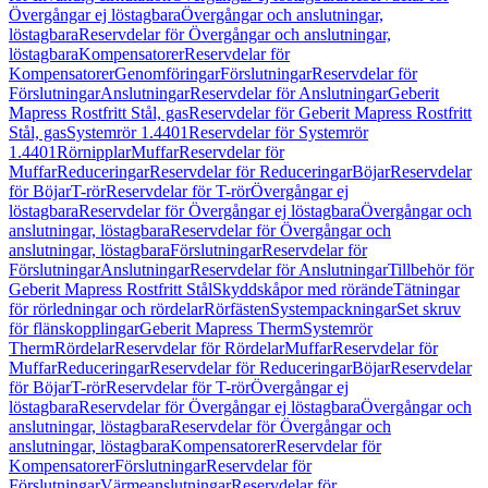
Övergångar ej löstagbara
Övergångar och anslutningar,
löstagbara
Reservdelar för Övergångar och anslutningar,
löstagbara
Kompensatorer
Reservdelar för
Kompensatorer
Genomföringar
Förslutningar
Reservdelar för
Förslutningar
Anslutningar
Reservdelar för Anslutningar
Geberit
Mapress Rostfritt Stål, gas
Reservdelar för Geberit Mapress Rostfritt
Stål, gas
Systemrör 1.4401
Reservdelar för Systemrör
1.4401
Rörnipplar
Muffar
Reservdelar för
Muffar
Reduceringar
Reservdelar för Reduceringar
Böjar
Reservdelar
för Böjar
T-rör
Reservdelar för T-rör
Övergångar ej
löstagbara
Reservdelar för Övergångar ej löstagbara
Övergångar och
anslutningar, löstagbara
Reservdelar för Övergångar och
anslutningar, löstagbara
Förslutningar
Reservdelar för
Förslutningar
Anslutningar
Reservdelar för Anslutningar
Tillbehör för
Geberit Mapress Rostfritt Stål
Skyddskåpor med rörände
Tätningar
för rörledningar och rördelar
Rörfästen
Systempackningar
Set skruv
för flänskopplingar
Geberit Mapress Therm
Systemrör
Therm
Rördelar
Reservdelar för Rördelar
Muffar
Reservdelar för
Muffar
Reduceringar
Reservdelar för Reduceringar
Böjar
Reservdelar
för Böjar
T-rör
Reservdelar för T-rör
Övergångar ej
löstagbara
Reservdelar för Övergångar ej löstagbara
Övergångar och
anslutningar, löstagbara
Reservdelar för Övergångar och
anslutningar, löstagbara
Kompensatorer
Reservdelar för
Kompensatorer
Förslutningar
Reservdelar för
Förslutningar
Värmeanslutningar
Reservdelar för