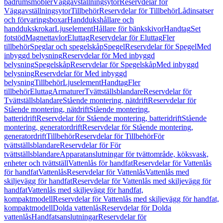
badrumsmöbler
Väggavställningsytor
Reservdelar för
Väggavställningsytor
Tillbehör
Reservdelar för Tillbehör
Lådinsatser
och förvaringsboxar
Handdukshållare och
handdukskrokar
Ljuselement
Hållare för bänkskivor
Handtag
Set
fotstöd
Magnettavlor
Eluttag
Reservdelar för Eluttag
Fler
tillbehör
Speglar och spegelskåp
Spegel
Reservdelar för Spegel
Med
inbyggd belysning
Reservdelar för Med inbyggd
belysning
Spegelskåp
Reservdelar för Spegelskåp
Med inbyggd
belysning
Reservdelar för Med inbyggd
belysning
Tillbehör
Ljuselement
Handtag
Fler
tillbehör
Eluttag
Armaturer
Tvättställsblandare
Reservdelar för
Tvättställsblandare
Stående montering, nätdrift
Reservdelar för
Stående montering, nätdrift
Stående montering,
batteridrift
Reservdelar för Stående montering, batteridrift
Stående
montering, generatordrift
Reservdelar för Stående montering,
generatordrift
Tillbehör
Reservdelar för Tillbehör
För
tvättställsblandare
Reservdelar för För
tvättställsblandare
Apparatanslutningar för tvättområde, köksvask,
enheter och tvättställ
Vattenlås för handfat
Reservdelar för Vattenlås
för handfat
Vattenlås
Reservdelar för Vattenlås
Vattenlås med
skiljevägg för handfat
Reservdelar för Vattenlås med skiljevägg för
handfat
Vattenlås med skiljevägg för handfat,
kompaktmodell
Reservdelar för Vattenlås med skiljevägg för handfat,
kompaktmodell
Dolda vattenlås
Reservdelar för Dolda
vattenlås
Handfatsanslutningar
Reservdelar för