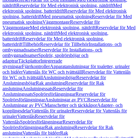
nätdrift
Reservdelar för Med elektronisk spolning, nätdrift
Med
elektronisk spolning, batteridrift
Reservdelar för Med elektronisk
spolning, batteridrift
Med pneumatisk spolning
Reservdelar för Med
pneumatisk spolning
Väggmontage
Reservdelar för
Väggmontage
Med elektronisk spolning, nätdrift
Reservdelar för Med
elektronisk spolning, nätdrift
Med elektronisk spolning,
batteridrift
Reservdelar för Med elektronisk spolning,
batteridrift
Tillbehör
Reservdelar för Tillbehör
Installations- och
ombyggnadssatser
Reservdelar för Installations- och
ombyggnadssatser
Spolrör, spolrörsböjar och
adaptrar
Täckplattor
Integrerade
styrningar
Fjärrkontroller
Apparatanslutningar för toaletter, urinaler
och bidéer
Vattenlås för WC och tvättställ
Reservdelar för Vattenlås
för WC och tvättställ
Anslutningsböjar
Reservdelar för
Anslutningsböjar
Rak anslutning
Reservdelar för Rak
anslutning
Anslutningssats
Reservdelar för
Anslutningssats
Spolrörsförlängningar
Reservdelar för
Spolrörsförlängningar
Anslutningar av PVC
Reservdelar för
Anslutningar av PVC
Manschetter och täckkåpor
Adapter- och
kopplingsdelar
Vattenlås för urinaler
Reservdelar för Vattenlås för
urinaler
Vattenlås
Reservdelar för
Vattenlås
Spolrörsförlängningar
Reservdelar för
Spolrörsförlängningar
Rak anslutning
Reservdelar för Rak
anslutning
Vattenlås för bidéer
Rak