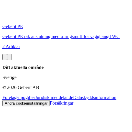
Geberit PE
Geberit PE rak anslutning med o-ringsmuff för vägghängd WC
2 Artiklar
Ditt aktuella område
Sverige
©
2026
Geberit AB
Företagsuppgifter
Juridisk meddelande
Dataskyddsinformation
Försäkringar
Ändra cookieinställningar