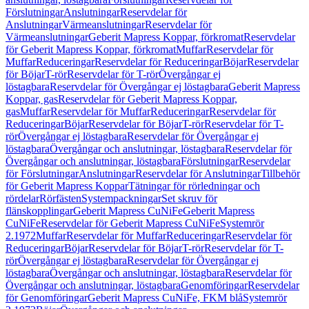
Förslutningar
Anslutningar
Reservdelar för
Anslutningar
Värmeanslutningar
Reservdelar för
Värmeanslutningar
Geberit Mapress Koppar, förkromat
Reservdelar
för Geberit Mapress Koppar, förkromat
Muffar
Reservdelar för
Muffar
Reduceringar
Reservdelar för Reduceringar
Böjar
Reservdelar
för Böjar
T-rör
Reservdelar för T-rör
Övergångar ej
löstagbara
Reservdelar för Övergångar ej löstagbara
Geberit Mapress
Koppar, gas
Reservdelar för Geberit Mapress Koppar,
gas
Muffar
Reservdelar för Muffar
Reduceringar
Reservdelar för
Reduceringar
Böjar
Reservdelar för Böjar
T-rör
Reservdelar för T-
rör
Övergångar ej löstagbara
Reservdelar för Övergångar ej
löstagbara
Övergångar och anslutningar, löstagbara
Reservdelar för
Övergångar och anslutningar, löstagbara
Förslutningar
Reservdelar
för Förslutningar
Anslutningar
Reservdelar för Anslutningar
Tillbehör
för Geberit Mapress Koppar
Tätningar för rörledningar och
rördelar
Rörfästen
Systempackningar
Set skruv för
flänskopplingar
Geberit Mapress CuNiFe
Geberit Mapress
CuNiFe
Reservdelar för Geberit Mapress CuNiFe
Systemrör
2.1972
Muffar
Reservdelar för Muffar
Reduceringar
Reservdelar för
Reduceringar
Böjar
Reservdelar för Böjar
T-rör
Reservdelar för T-
rör
Övergångar ej löstagbara
Reservdelar för Övergångar ej
löstagbara
Övergångar och anslutningar, löstagbara
Reservdelar för
Övergångar och anslutningar, löstagbara
Genomföringar
Reservdelar
för Genomföringar
Geberit Mapress CuNiFe, FKM blå
Systemrör