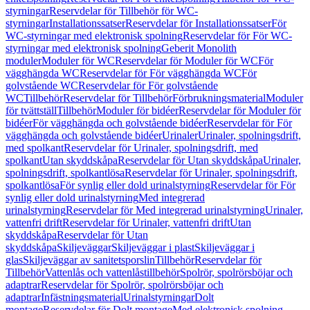
styrningar
Reservdelar för Tillbehör för WC-
styrningar
Installationssatser
Reservdelar för Installationssatser
För
WC-styrningar med elektronisk spolning
Reservdelar för För WC-
styrningar med elektronisk spolning
Geberit Monolith
moduler
Moduler för WC
Reservdelar för Moduler för WC
För
vägghängda WC
Reservdelar för För vägghängda WC
För
golvstående WC
Reservdelar för För golvstående
WC
Tillbehör
Reservdelar för Tillbehör
Förbrukningsmaterial
Moduler
för tvättställ
Tillbehör
Moduler för bidéer
Reservdelar för Moduler för
bidéer
För vägghängda och golvstående bidéer
Reservdelar för För
vägghängda och golvstående bidéer
Urinaler
Urinaler, spolningsdrift,
med spolkant
Reservdelar för Urinaler, spolningsdrift, med
spolkant
Utan skyddskåpa
Reservdelar för Utan skyddskåpa
Urinaler,
spolningsdrift, spolkantlösa
Reservdelar för Urinaler, spolningsdrift,
spolkantlösa
För synlig eller dold urinalstyrning
Reservdelar för För
synlig eller dold urinalstyrning
Med integrerad
urinalstyrning
Reservdelar för Med integrerad urinalstyrning
Urinaler,
vattenfri drift
Reservdelar för Urinaler, vattenfri drift
Utan
skyddskåpa
Reservdelar för Utan
skyddskåpa
Skiljeväggar
Skiljeväggar i plast
Skiljeväggar i
glas
Skiljeväggar av sanitetsporslin
Tillbehör
Reservdelar för
Tillbehör
Vattenlås och vattenlåstillbehör
Spolrör, spolrörsböjar och
adaptrar
Reservdelar för Spolrör, spolrörsböjar och
adaptrar
Infästningsmaterial
Urinalstyrningar
Dolt
montage
Reservdelar för Dolt montage
Med elektronisk spolning,