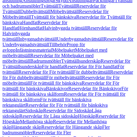
anslutning
Anslutningsböjar
Skydd
Anslutningar
Packningar
Tvättställ
och badrumsmöbler
Tvättställ
Tvättställ
Reservdelar för
Tvättställ
Dubbeltvättställ
Möbeltvättställ
Reservdelar för
Möbeltvättställ
Tvättställ för bänkskiva
Reservdelar för Tvättställ för
bänkskiva
Handfat
Reservdelar för
Handfat
Hörnhandfat
Halvinbyggda tvättställ
Reservdelar för
Halvinbyggda
tvättställ
Inbyggnadstvättställ
Underbyggnadstvättställ
Reservdelar för
Underbyggnadstvättställ
Tillbehör
Propp för
avlopp
Infästningsmaterial
Möbelpaket
Möbelpaket med
möbeltvättställ
Reservdelar för Möbelpaket med
möbeltvättställ
Badrumsmöbler
Tvättställsunderskåp
Reservdelar för
Tvättställsunderskåp
För handfat
Reservdelar för För handfat
För
tvättställ
Reservdelar för För tvättställ
För dubbeltvättställ
Reservdelar
för För dubbeltvättställ
För möbeltvättställ
Reservdelar för För
möbeltvättställ
För tvättställ för bänkskiva
Reservdelar för För
tvättställ för bänkskiva
Bänkskivor
Reservdelar för Bänkskivor
För
tvättställ för bänkskiva skålform
Reservdelar för För tvättställ för
bänkskiva skålform
För tvättställ för bänkskiva
rektangulärt
Reservdelar för För tvättställ för bänkskiva
rektangulärt
Sidoskåp
Reservdelar för Sidoskåp
Låga
sidoskåp
Reservdelar för Låga sidoskåp
Högskåp
Reservdelar för
Högskåp
Mellanhöga skåp
Reservdelar för Mellanhöga
skåp
Hängande skåp
Reservdelar för Hängande skåp
Fler
badrumsmöbler
Reservdelar för Fler