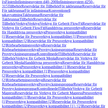
l/s
Fästen
Infästningssystem d40–200
Infästningssystem d250–
315
Tillbehör
Reservdelar för Tillbehör
För takbrunnar
Reservdelar för
För takbrunnar
För infästningar
Konventionell
takavvattning
Takbrunnar
Reservdelar för
Takbrunnar
Tillbehör
Reservdelar för
Tillbehör
Verktyg
Verktyg
Verktyg för Geberit FlowFit
Reservdelar för
Verktyg för Geberit FlowFit
Handdrivna pressverktyg
Reservdelar
för Handdrivna pressverktyg
Pressverktyg kompatibilitet
[1]
Reservdelar för Pressverktyg kompatibilitet [1]
Pressverktyg
kompatibilitet [2]
Reservdelar för Pressverktyg kompatibilitet
[2]
Rörbearbetningsverktyg
Reservdelar för
Rörbearbetningsverktyg
Provtryckningsproppar
Reservdelar för
Provtryckningsproppar
Kontrollmedel
Tillbehör
Reservdelar för
Tillbehör
Verktyg för Geberit Mepla
Reservdelar för Verktyg för
Geberit Mepla
Handdrivna pressverktyg
Reservdelar för Handdrivna
pressverktyg
Pressverktyg kompatibilitet [1]
Reservdelar för
Pressverktyg kompatibilitet [1]
Pressverktyg kompatibilitet
[2]
Reservdelar för Pressverktyg kompatibilitet
[2]
Rörbearbetningsverktyg
Reservdelar för
Rörbearbetningsverktyg
Provtryckningsproppar
Reservdelar för
Provtryckningsproppar
Kontrollmedel
Tillbehör
Verktyg för Geberit
Mapress
Reservdelar för Verktyg för Geberit Mapress
Pressverktyg
kompatibilitet [1]
Reservdelar för Pressverktyg kompatibilitet
[1]
Pressverktyg kompatibilitet [2]
Reservdelar för Pressverktyg
kompatibilitet [2]
Pressverktyg kompatibilitet [1] / [2]
Reservdelar för