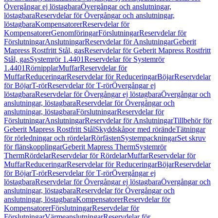
Övergångar ej löstagbara
Övergångar och anslutningar,
löstagbara
Reservdelar för Övergångar och anslutningar,
löstagbara
Kompensatorer
Reservdelar för
Kompensatorer
Genomföringar
Förslutningar
Reservdelar för
Förslutningar
Anslutningar
Reservdelar för Anslutningar
Geberit
Mapress Rostfritt Stål, gas
Reservdelar för Geberit Mapress Rostfritt
Stål, gas
Systemrör 1.4401
Reservdelar för Systemrör
1.4401
Rörnipplar
Muffar
Reservdelar för
Muffar
Reduceringar
Reservdelar för Reduceringar
Böjar
Reservdelar
för Böjar
T-rör
Reservdelar för T-rör
Övergångar ej
löstagbara
Reservdelar för Övergångar ej löstagbara
Övergångar och
anslutningar, löstagbara
Reservdelar för Övergångar och
anslutningar, löstagbara
Förslutningar
Reservdelar för
Förslutningar
Anslutningar
Reservdelar för Anslutningar
Tillbehör för
Geberit Mapress Rostfritt Stål
Skyddskåpor med rörände
Tätningar
för rörledningar och rördelar
Rörfästen
Systempackningar
Set skruv
för flänskopplingar
Geberit Mapress Therm
Systemrör
Therm
Rördelar
Reservdelar för Rördelar
Muffar
Reservdelar för
Muffar
Reduceringar
Reservdelar för Reduceringar
Böjar
Reservdelar
för Böjar
T-rör
Reservdelar för T-rör
Övergångar ej
löstagbara
Reservdelar för Övergångar ej löstagbara
Övergångar och
anslutningar, löstagbara
Reservdelar för Övergångar och
anslutningar, löstagbara
Kompensatorer
Reservdelar för
Kompensatorer
Förslutningar
Reservdelar för
Förslutningar
Värmeanslutningar
Reservdelar för