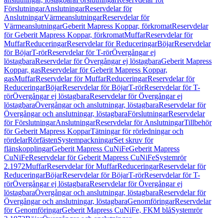
Förslutningar
Anslutningar
Reservdelar för
Anslutningar
Värmeanslutningar
Reservdelar för
Värmeanslutningar
Geberit Mapress Koppar, förkromat
Reservdelar
för Geberit Mapress Koppar, förkromat
Muffar
Reservdelar för
Muffar
Reduceringar
Reservdelar för Reduceringar
Böjar
Reservdelar
för Böjar
T-rör
Reservdelar för T-rör
Övergångar ej
löstagbara
Reservdelar för Övergångar ej löstagbara
Geberit Mapress
Koppar, gas
Reservdelar för Geberit Mapress Koppar,
gas
Muffar
Reservdelar för Muffar
Reduceringar
Reservdelar för
Reduceringar
Böjar
Reservdelar för Böjar
T-rör
Reservdelar för T-
rör
Övergångar ej löstagbara
Reservdelar för Övergångar ej
löstagbara
Övergångar och anslutningar, löstagbara
Reservdelar för
Övergångar och anslutningar, löstagbara
Förslutningar
Reservdelar
för Förslutningar
Anslutningar
Reservdelar för Anslutningar
Tillbehör
för Geberit Mapress Koppar
Tätningar för rörledningar och
rördelar
Rörfästen
Systempackningar
Set skruv för
flänskopplingar
Geberit Mapress CuNiFe
Geberit Mapress
CuNiFe
Reservdelar för Geberit Mapress CuNiFe
Systemrör
2.1972
Muffar
Reservdelar för Muffar
Reduceringar
Reservdelar för
Reduceringar
Böjar
Reservdelar för Böjar
T-rör
Reservdelar för T-
rör
Övergångar ej löstagbara
Reservdelar för Övergångar ej
löstagbara
Övergångar och anslutningar, löstagbara
Reservdelar för
Övergångar och anslutningar, löstagbara
Genomföringar
Reservdelar
för Genomföringar
Geberit Mapress CuNiFe, FKM blå
Systemrör