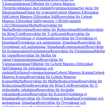
Värmeanslutningar
Tillbehör för Geberit Mapress
Therm
Skyddskåpor med rörände
Systempackningar
Set skruv för
flänskopplingar
Fästen för systemrör
Geberit Mapress Elförzinkat
Stål
Geberit Mapress Elförzinkat Stål
Reservdelar för Geberit
Mapress Elförzinkat Stål
Systemrör 1.0034
Systemrör
1.0215
Rörnipplar
Muffar
Reservdelar för
Muffar
Reduceringar
Reservdelar för Reduceringar
Böjar
Reservdelar
för Böjar
T-rör
Reservdelar för T-rör
Korsrör
Reservdelar för
Korsrör
Övergångar ej löstagbara
Reservdelar för Övergångar ej
löstagbara
Övergångar och anslutningar, löstagbara
Reservdelar för
Övergångar och anslutningar, löstagbara
Kompensatorer
Reservdelar
för Kompensatorer
Förslutningar
Reservdelar för Förslutningar
Muffar
för värme
Reservdelar för Muffar för
värme
Värmeanslutningar
Reservdelar för
Värmeanslutningar
Tillbehör för Geberit Mapress Elförzinkat
Stål
Tätningar för rörledningar och
rördelar
Rörfästen
Systempackningar
Geberit Mapress Koppar
Geberit
Mapress Koppar
Reservdelar för Geberit Mapress
Koppar
Muffar
Reservdelar för Muffar
Reduceringar
Reservdelar för
Reduceringar
Böjar
Reservdelar för Böjar
T-rör
Reservdelar för T-
rör
Invändig cirkulation
Reservdelar för Invändig
cirkulation
Korsrör
Reservdelar för Korsrör
Övergångar ej
löstagbara
Reservdelar för Övergångar ej löstagbara
Övergångar och
anslutningar, löstagbara
Reservdelar för Övergångar och
anslutningar, löstagbara
Förslutningar
Reservdelar för