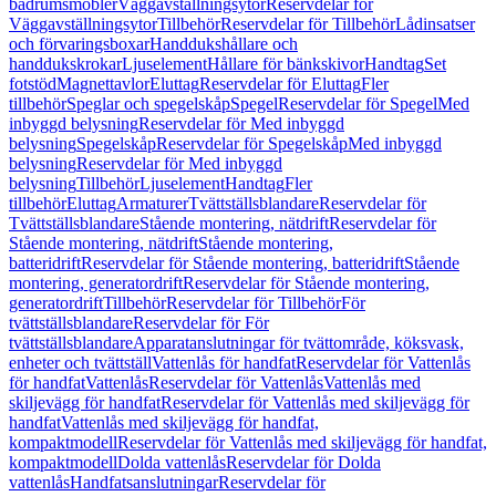
badrumsmöbler
Väggavställningsytor
Reservdelar för
Väggavställningsytor
Tillbehör
Reservdelar för Tillbehör
Lådinsatser
och förvaringsboxar
Handdukshållare och
handdukskrokar
Ljuselement
Hållare för bänkskivor
Handtag
Set
fotstöd
Magnettavlor
Eluttag
Reservdelar för Eluttag
Fler
tillbehör
Speglar och spegelskåp
Spegel
Reservdelar för Spegel
Med
inbyggd belysning
Reservdelar för Med inbyggd
belysning
Spegelskåp
Reservdelar för Spegelskåp
Med inbyggd
belysning
Reservdelar för Med inbyggd
belysning
Tillbehör
Ljuselement
Handtag
Fler
tillbehör
Eluttag
Armaturer
Tvättställsblandare
Reservdelar för
Tvättställsblandare
Stående montering, nätdrift
Reservdelar för
Stående montering, nätdrift
Stående montering,
batteridrift
Reservdelar för Stående montering, batteridrift
Stående
montering, generatordrift
Reservdelar för Stående montering,
generatordrift
Tillbehör
Reservdelar för Tillbehör
För
tvättställsblandare
Reservdelar för För
tvättställsblandare
Apparatanslutningar för tvättområde, köksvask,
enheter och tvättställ
Vattenlås för handfat
Reservdelar för Vattenlås
för handfat
Vattenlås
Reservdelar för Vattenlås
Vattenlås med
skiljevägg för handfat
Reservdelar för Vattenlås med skiljevägg för
handfat
Vattenlås med skiljevägg för handfat,
kompaktmodell
Reservdelar för Vattenlås med skiljevägg för handfat,
kompaktmodell
Dolda vattenlås
Reservdelar för Dolda
vattenlås
Handfatsanslutningar
Reservdelar för