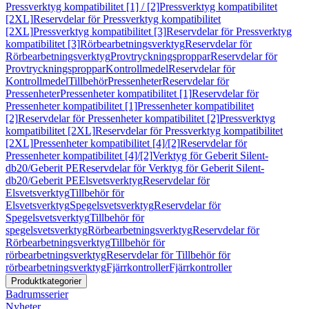
Pressverktyg kompatibilitet [1] / [2]
Pressverktyg kompatibilitet
[2XL]
Reservdelar för Pressverktyg kompatibilitet
[2XL]
Pressverktyg kompatibilitet [3]
Reservdelar för Pressverktyg
kompatibilitet [3]
Rörbearbetningsverktyg
Reservdelar för
Rörbearbetningsverktyg
Provtryckningsproppar
Reservdelar för
Provtryckningsproppar
Kontrollmedel
Reservdelar för
Kontrollmedel
Tillbehör
Pressenheter
Reservdelar för
Pressenheter
Pressenheter kompatibilitet [1]
Reservdelar för
Pressenheter kompatibilitet [1]
Pressenheter kompatibilitet
[2]
Reservdelar för Pressenheter kompatibilitet [2]
Pressverktyg
kompatibilitet [2XL]
Reservdelar för Pressverktyg kompatibilitet
[2XL]
Pressenheter kompatibilitet [4]/[2]
Reservdelar för
Pressenheter kompatibilitet [4]/[2]
Verktyg för Geberit Silent-
db20/Geberit PE
Reservdelar för Verktyg för Geberit Silent-
db20/Geberit PE
Elsvetsverktyg
Reservdelar för
Elsvetsverktyg
Tillbehör för
Elsvetsverktyg
Spegelsvetsverktyg
Reservdelar för
Spegelsvetsverktyg
Tillbehör för
spegelsvetsverktyg
Rörbearbetningsverktyg
Reservdelar för
Rörbearbetningsverktyg
Tillbehör för
rörbearbetningsverktyg
Reservdelar för Tillbehör för
rörbearbetningsverktyg
Fjärrkontroller
Fjärrkontroller
Produktkategorier
Badrumsserier
Nyheter