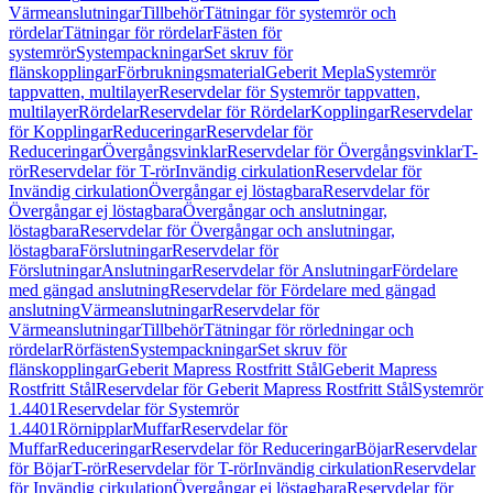
Värmeanslutningar
Tillbehör
Tätningar för systemrör och
rördelar
Tätningar för rördelar
Fästen för
systemrör
Systempackningar
Set skruv för
flänskopplingar
Förbrukningsmaterial
Geberit Mepla
Systemrör
tappvatten, multilayer
Reservdelar för Systemrör tappvatten,
multilayer
Rördelar
Reservdelar för Rördelar
Kopplingar
Reservdelar
för Kopplingar
Reduceringar
Reservdelar för
Reduceringar
Övergångsvinklar
Reservdelar för Övergångsvinklar
T-
rör
Reservdelar för T-rör
Invändig cirkulation
Reservdelar för
Invändig cirkulation
Övergångar ej löstagbara
Reservdelar för
Övergångar ej löstagbara
Övergångar och anslutningar,
löstagbara
Reservdelar för Övergångar och anslutningar,
löstagbara
Förslutningar
Reservdelar för
Förslutningar
Anslutningar
Reservdelar för Anslutningar
Fördelare
med gängad anslutning
Reservdelar för Fördelare med gängad
anslutning
Värmeanslutningar
Reservdelar för
Värmeanslutningar
Tillbehör
Tätningar för rörledningar och
rördelar
Rörfästen
Systempackningar
Set skruv för
flänskopplingar
Geberit Mapress Rostfritt Stål
Geberit Mapress
Rostfritt Stål
Reservdelar för Geberit Mapress Rostfritt Stål
Systemrör
1.4401
Reservdelar för Systemrör
1.4401
Rörnipplar
Muffar
Reservdelar för
Muffar
Reduceringar
Reservdelar för Reduceringar
Böjar
Reservdelar
för Böjar
T-rör
Reservdelar för T-rör
Invändig cirkulation
Reservdelar
för Invändig cirkulation
Övergångar ej löstagbara
Reservdelar för