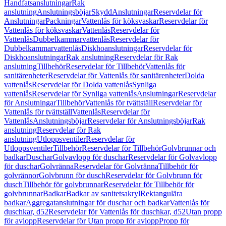
Handfatsanslutningar
Rak
anslutning
Anslutningsböjar
Skydd
Anslutningar
Reservdelar för
Anslutningar
Packningar
Vattenlås för köksvaskar
Reservdelar för
Vattenlås för köksvaskar
Vattenlås
Reservdelar för
Vattenlås
Dubbelkammarvattenlås
Reservdelar för
Dubbelkammarvattenlås
Diskhoanslutningar
Reservdelar för
Diskhoanslutningar
Rak anslutning
Reservdelar för Rak
anslutning
Tillbehör
Reservdelar för Tillbehör
Vattenlås för
sanitärenheter
Reservdelar för Vattenlås för sanitärenheter
Dolda
vattenlås
Reservdelar för Dolda vattenlås
Synliga
vattenlås
Reservdelar för Synliga vattenlås
Anslutningar
Reservdelar
för Anslutningar
Tillbehör
Vattenlås för tvättställ
Reservdelar för
Vattenlås för tvättställ
Vattenlås
Reservdelar för
Vattenlås
Anslutningsböjar
Reservdelar för Anslutningsböjar
Rak
anslutning
Reservdelar för Rak
anslutning
Utloppsventiler
Reservdelar för
Utloppsventiler
Tillbehör
Reservdelar för Tillbehör
Golvbrunnar och
badkar
Duschar
Golvavlopp för duschar
Reservdelar för Golvavlopp
för duschar
Golvränna
Reservdelar för Golvränna
Tillbehör för
golvrännor
Golvbrunn för dusch
Reservdelar för Golvbrunn för
dusch
Tillbehör för golvbrunnar
Reservdelar för Tillbehör för
golvbrunnar
Badkar
Badkar av sanitetsakryl
Rektangulära
badkar
Aggregatanslutningar för duschar och badkar
Vattenlås för
duschkar, d52
Reservdelar för Vattenlås för duschkar, d52
Utan propp
för avlopp
Reservdelar för Utan propp för avlopp
Propp för