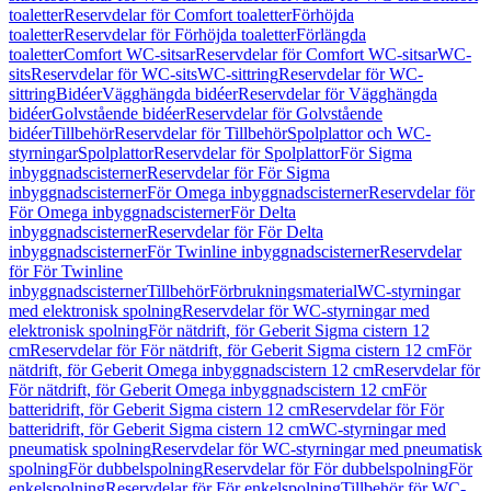
toaletter
Reservdelar för Comfort toaletter
Förhöjda
toaletter
Reservdelar för Förhöjda toaletter
Förlängda
toaletter
Comfort WC-sitsar
Reservdelar för Comfort WC-sitsar
WC-
sits
Reservdelar för WC-sits
WC-sittring
Reservdelar för WC-
sittring
Bidéer
Vägghängda bidéer
Reservdelar för Vägghängda
bidéer
Golvstående bidéer
Reservdelar för Golvstående
bidéer
Tillbehör
Reservdelar för Tillbehör
Spolplattor och WC-
styrningar
Spolplattor
Reservdelar för Spolplattor
För Sigma
inbyggnadscisterner
Reservdelar för För Sigma
inbyggnadscisterner
För Omega inbyggnadscisterner
Reservdelar för
För Omega inbyggnadscisterner
För Delta
inbyggnadscisterner
Reservdelar för För Delta
inbyggnadscisterner
För Twinline inbyggnadscisterner
Reservdelar
för För Twinline
inbyggnadscisterner
Tillbehör
Förbrukningsmaterial
WC-styrningar
med elektronisk spolning
Reservdelar för WC-styrningar med
elektronisk spolning
För nätdrift, för Geberit Sigma cistern 12
cm
Reservdelar för För nätdrift, för Geberit Sigma cistern 12 cm
För
nätdrift, för Geberit Omega inbyggnadscistern 12 cm
Reservdelar för
För nätdrift, för Geberit Omega inbyggnadscistern 12 cm
För
batteridrift, för Geberit Sigma cistern 12 cm
Reservdelar för För
batteridrift, för Geberit Sigma cistern 12 cm
WC-styrningar med
pneumatisk spolning
Reservdelar för WC-styrningar med pneumatisk
spolning
För dubbelspolning
Reservdelar för För dubbelspolning
För
enkelspolning
Reservdelar för För enkelspolning
Tillbehör för WC-