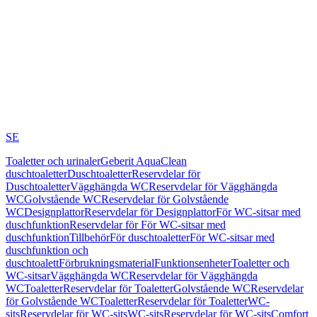
SE
Toaletter och urinaler
Geberit AquaClean
duschtoaletter
Duschtoaletter
Reservdelar för
Duschtoaletter
Vägghängda WC
Reservdelar för Vägghängda
WC
Golvstående WC
Reservdelar för Golvstående
WC
Designplattor
Reservdelar för Designplattor
För WC-sitsar med
duschfunktion
Reservdelar för För WC-sitsar med
duschfunktion
Tillbehör
För duschtoaletter
För WC-sitsar med
duschfunktion och
duschtoalett
Förbrukningsmaterial
Funktionsenheter
Toaletter och
WC-sitsar
Vägghängda WC
Reservdelar för Vägghängda
WC
Toaletter
Reservdelar för Toaletter
Golvstående WC
Reservdelar
för Golvstående WC
Toaletter
Reservdelar för Toaletter
WC-
sits
Reservdelar för WC-sits
WC-sits
Reservdelar för WC-sits
Comfort