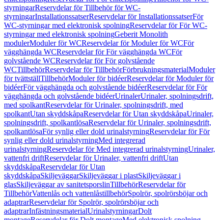
styrningar
Reservdelar för Tillbehör för WC-
styrningar
Installationssatser
Reservdelar för Installationssatser
För
WC-styrningar med elektronisk spolning
Reservdelar för För WC-
styrningar med elektronisk spolning
Geberit Monolith
moduler
Moduler för WC
Reservdelar för Moduler för WC
För
vägghängda WC
Reservdelar för För vägghängda WC
För
golvstående WC
Reservdelar för För golvstående
WC
Tillbehör
Reservdelar för Tillbehör
Förbrukningsmaterial
Moduler
för tvättställ
Tillbehör
Moduler för bidéer
Reservdelar för Moduler för
bidéer
För vägghängda och golvstående bidéer
Reservdelar för För
vägghängda och golvstående bidéer
Urinaler
Urinaler, spolningsdrift,
med spolkant
Reservdelar för Urinaler, spolningsdrift, med
spolkant
Utan skyddskåpa
Reservdelar för Utan skyddskåpa
Urinaler,
spolningsdrift, spolkantlösa
Reservdelar för Urinaler, spolningsdrift,
spolkantlösa
För synlig eller dold urinalstyrning
Reservdelar för För
synlig eller dold urinalstyrning
Med integrerad
urinalstyrning
Reservdelar för Med integrerad urinalstyrning
Urinaler,
vattenfri drift
Reservdelar för Urinaler, vattenfri drift
Utan
skyddskåpa
Reservdelar för Utan
skyddskåpa
Skiljeväggar
Skiljeväggar i plast
Skiljeväggar i
glas
Skiljeväggar av sanitetsporslin
Tillbehör
Reservdelar för
Tillbehör
Vattenlås och vattenlåstillbehör
Spolrör, spolrörsböjar och
adaptrar
Reservdelar för Spolrör, spolrörsböjar och
adaptrar
Infästningsmaterial
Urinalstyrningar
Dolt
montage
Reservdelar för Dolt montage
Med elektronisk spolning,