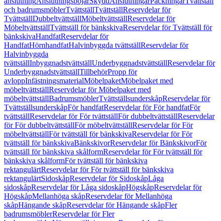
anslutning
Anslutningsböjar
Skydd
Anslutningar
Packningar
Tvättställ
och badrumsmöbler
Tvättställ
Tvättställ
Reservdelar för
Tvättställ
Dubbeltvättställ
Möbeltvättställ
Reservdelar för
Möbeltvättställ
Tvättställ för bänkskiva
Reservdelar för Tvättställ för
bänkskiva
Handfat
Reservdelar för
Handfat
Hörnhandfat
Halvinbyggda tvättställ
Reservdelar för
Halvinbyggda
tvättställ
Inbyggnadstvättställ
Underbyggnadstvättställ
Reservdelar för
Underbyggnadstvättställ
Tillbehör
Propp för
avlopp
Infästningsmaterial
Möbelpaket
Möbelpaket med
möbeltvättställ
Reservdelar för Möbelpaket med
möbeltvättställ
Badrumsmöbler
Tvättställsunderskåp
Reservdelar för
Tvättställsunderskåp
För handfat
Reservdelar för För handfat
För
tvättställ
Reservdelar för För tvättställ
För dubbeltvättställ
Reservdelar
för För dubbeltvättställ
För möbeltvättställ
Reservdelar för För
möbeltvättställ
För tvättställ för bänkskiva
Reservdelar för För
tvättställ för bänkskiva
Bänkskivor
Reservdelar för Bänkskivor
För
tvättställ för bänkskiva skålform
Reservdelar för För tvättställ för
bänkskiva skålform
För tvättställ för bänkskiva
rektangulärt
Reservdelar för För tvättställ för bänkskiva
rektangulärt
Sidoskåp
Reservdelar för Sidoskåp
Låga
sidoskåp
Reservdelar för Låga sidoskåp
Högskåp
Reservdelar för
Högskåp
Mellanhöga skåp
Reservdelar för Mellanhöga
skåp
Hängande skåp
Reservdelar för Hängande skåp
Fler
badrumsmöbler
Reservdelar för Fler