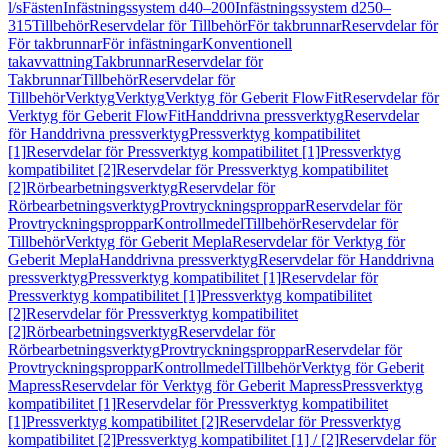
l/s
Fästen
Infästningssystem d40–200
Infästningssystem d250–
315
Tillbehör
Reservdelar för Tillbehör
För takbrunnar
Reservdelar för
För takbrunnar
För infästningar
Konventionell
takavvattning
Takbrunnar
Reservdelar för
Takbrunnar
Tillbehör
Reservdelar för
Tillbehör
Verktyg
Verktyg
Verktyg för Geberit FlowFit
Reservdelar för
Verktyg för Geberit FlowFit
Handdrivna pressverktyg
Reservdelar
för Handdrivna pressverktyg
Pressverktyg kompatibilitet
[1]
Reservdelar för Pressverktyg kompatibilitet [1]
Pressverktyg
kompatibilitet [2]
Reservdelar för Pressverktyg kompatibilitet
[2]
Rörbearbetningsverktyg
Reservdelar för
Rörbearbetningsverktyg
Provtryckningsproppar
Reservdelar för
Provtryckningsproppar
Kontrollmedel
Tillbehör
Reservdelar för
Tillbehör
Verktyg för Geberit Mepla
Reservdelar för Verktyg för
Geberit Mepla
Handdrivna pressverktyg
Reservdelar för Handdrivna
pressverktyg
Pressverktyg kompatibilitet [1]
Reservdelar för
Pressverktyg kompatibilitet [1]
Pressverktyg kompatibilitet
[2]
Reservdelar för Pressverktyg kompatibilitet
[2]
Rörbearbetningsverktyg
Reservdelar för
Rörbearbetningsverktyg
Provtryckningsproppar
Reservdelar för
Provtryckningsproppar
Kontrollmedel
Tillbehör
Verktyg för Geberit
Mapress
Reservdelar för Verktyg för Geberit Mapress
Pressverktyg
kompatibilitet [1]
Reservdelar för Pressverktyg kompatibilitet
[1]
Pressverktyg kompatibilitet [2]
Reservdelar för Pressverktyg
kompatibilitet [2]
Pressverktyg kompatibilitet [1] / [2]
Reservdelar för