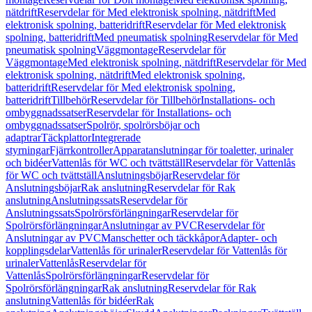
nätdrift
Reservdelar för Med elektronisk spolning, nätdrift
Med
elektronisk spolning, batteridrift
Reservdelar för Med elektronisk
spolning, batteridrift
Med pneumatisk spolning
Reservdelar för Med
pneumatisk spolning
Väggmontage
Reservdelar för
Väggmontage
Med elektronisk spolning, nätdrift
Reservdelar för Med
elektronisk spolning, nätdrift
Med elektronisk spolning,
batteridrift
Reservdelar för Med elektronisk spolning,
batteridrift
Tillbehör
Reservdelar för Tillbehör
Installations- och
ombyggnadssatser
Reservdelar för Installations- och
ombyggnadssatser
Spolrör, spolrörsböjar och
adaptrar
Täckplattor
Integrerade
styrningar
Fjärrkontroller
Apparatanslutningar för toaletter, urinaler
och bidéer
Vattenlås för WC och tvättställ
Reservdelar för Vattenlås
för WC och tvättställ
Anslutningsböjar
Reservdelar för
Anslutningsböjar
Rak anslutning
Reservdelar för Rak
anslutning
Anslutningssats
Reservdelar för
Anslutningssats
Spolrörsförlängningar
Reservdelar för
Spolrörsförlängningar
Anslutningar av PVC
Reservdelar för
Anslutningar av PVC
Manschetter och täckkåpor
Adapter- och
kopplingsdelar
Vattenlås för urinaler
Reservdelar för Vattenlås för
urinaler
Vattenlås
Reservdelar för
Vattenlås
Spolrörsförlängningar
Reservdelar för
Spolrörsförlängningar
Rak anslutning
Reservdelar för Rak
anslutning
Vattenlås för bidéer
Rak