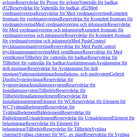
avlopp
Reservdelar för Propp för avlopp
Vattenlås för badkar,
d52
Reservdelar för Vattenlås för badkar, d52
Med
vredmanövrering
Reservdelar för Med vredmanövrering
Komplett
frontsats för vredmanövrering
Reservdelar för Komplett frontsats för
vredmanövrering
Med vredmanövrering och inloppsrör
Reservdelar
för Med vredmanövrering och inloppsrör
Komplett frontsats för
vredmanövrering och inloppsrör
Reservdelar för Komplett frontsats
för vredmanövrering och inloppsrör
Med PushControl
tryckknappsmanövrering
Reservdelar för Med PushControl
tryckknappsmanövrering
Med ventilkonor
Reservdelar för Med
ventilkonor
Tillbehör för vattenlås för badkar
Reservdelar för
Tillbehör för vattenlås för badkar
Anslutningssats
Avstängning för
dolt montage
Reservdelar för Avstängning för dolt
montage
Vattenanslutningar
Installations- och spolsystem
Geberit
Duofix
Systemväggar
Reservdelar för
Systemväggar
Installationssystem
Reservdelar för
Installationssystem
Tillbehör
Reservdelar för
Tillbehör
Installationselement
Reservdelar för
Installationselement
Element för WC
Reservdelar för Element för
WC
Tvättställselement
Reservdelar för
Tvättställselement
Bidéelement
Reservdelar för
Bidéelement
Urinalelement
Reservdelar för Urinalelement
Element för
belastningar
Reservdelar för Element för
belastningar
Tillbehör
Reservdelar för Tillbehör
Synliga
cisterner
Synliga cisterner för WC, av plast
Reservdelar för Synliga