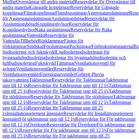
Muffar
Övergångar till andra material
Reservdelar för Övergångar till
andra material
Gängade kopplingar
Reservdelar för Gängade
kopplingar
Flänskopplingar
Flänsbussningar
Aggregatanslutningar
Rese
för Aggregatanslutningar
Anslutningsböjar
Reservdelar för
Anslutningsböjar
Kopplingshylsor
Reservdelar för
Kopplingshylsor
Raka anslutningar
Reservdelar för Raka
anslutningar
Vattenlås
Reservdelar för
Vattenlås
Tillbehör
Rörklammrar
Fästen för
rörklammrar
Stödskal
Förslutningar
Packningar
Förbrukningsmaterial
Br
ljudisolering och fuktskydd
Ljudisolering
Isoleringar för
byggnadsljudisolering
Isoleringar för byggnadsljudisolering och
luftljudsisolering
Fuktskydd
Tätningar
Ventilationsventil för
avlopp
Ventilationsventiler
Reservdelar för
Ventilationsventiler
Energisparventiler
Geberit Pluvia
takavvattning
Takbrunnar
Reservdelar för Takbrunnar
Takbrunnar
upp till 12 l/s
Reservdelar för Takbrunnar upp till 12 l/s
Takbrunnar
upp till 25 l/s
Reservdelar för Takbrunnar upp till 25 l/s
Takbrunnar
för stödrännor
Reservdelar för Takbrunnar för stödrännor
Takbrunnar
upp till 12 l/s
Reservdelar för Takbrunnar upp till 12 l/s
Takbrunnar
upp till 25 l/s
Reservdelar för Takbrunnar upp till 25
l/s
Installationselement ångspärr
Reservdelar för Installationselement
ångspärr
För takbrunnar upp till 12 l/s
Reservdelar för För takbrunnar
upp till 12 l/s
Överlopp
Reservdelar för Överlopp
För takbrunnar upp
till 12 l/s
Reservdelar för För takbrunnar upp till 12 l/s
För takbrunnar
upp till 25 l/s
Reservdelar för För takbrunnar upp till 25