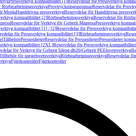
rktyg
Pressverktyg kompatibilitet [1]
Reservdelar för Pressverktyg kompati
r Rörbearbetningsverktyg
Provtryckningsproppar
Reservdelar för Provt
it Mepla
Handdrivna pressverktyg
Reservdelar för Handdrivna pressver
erktyg kompatibilitet [2]
Rörbearbetningsverktyg
Reservdelar för Rörbe
press
Reservdelar för Verktyg för Geberit Mapress
Pressverktyg kompatib
erktyg kompatibilitet [1] / [2]
Reservdelar för Pressverktyg kompatibilitet
vdelar för Pressverktyg kompatibilitet [3]
Rörbearbetningsverktyg
Reser
el
Tillbehör
Pressenheter
Reservdelar för Pressenheter
Pressenheter kompat
erktyg kompatibilitet [2XL]
Reservdelar för Pressverktyg kompatibilite
vdelar för Verktyg för Geberit Silent-db20/Geberit PE
Elsvetsverktyg
Re
Tillbehör för spegelsvetsverktyg
Rörbearbetningsverktyg
Reservdelar fö
erktyg
Fjärrkontroller
Fjärrkontroller