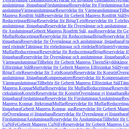
anslutningar, löstagbara
Förslutningar
Reservdelar för Förslutningar
Ans
anslutning
Värmeanslutningar
Reservdelar för Värmeanslutningar
Tillb
Mapress Rostfritt Stål
Reservdelar för Geberit Mapress Rostfritt Stål
Sy
Reduceringar
Böjar
Reservdelar för Böjar
T-rör
Reservdelar för T-rör
In
anslutningar, löstagbara
Reservdelar för Övergångar och anslutningar, 
för Anslutningar
Geberit Mapress Rostfritt Stål, gas
Reservdelar för Geb
Muffar
Reduceringar
Reservdelar för Reduceringar
Böjar
Reservdelar f
löstagbara
Reservdelar för Övergångar och anslutningar, löstagbara
För
med rörände
Tätningar för rörledningar och rördelar
Rörfästen
Systemp
Muffar
Reduceringar
Reservdelar för Reduceringar
Böjar
Reservdelar f
löstagbara
Reservdelar för Övergångar och anslutningar, löstagbara
Ko
Värmeanslutningar
Tillbehör för Geberit Mapress Therm
Skyddskåpor 
Elförzinkat Stål
Reservdelar för Geberit Mapress Elförzinkat Stål
Syste
Böjar
T-rör
Reservdelar för T-rör
Korsrör
Reservdelar för Korsrör
Övergå
anslutningar, löstagbara
Kompensatorer
Reservdelar för Kompensatore
Värmeanslutningar
Tillbehör för Geberit Mapress Elförzinkat Stål
Tätn
Mapress Koppar
Muffar
Reservdelar för Muffar
Reduceringar
Reservdel
cirkulation
Korsrör
Reservdelar för Korsrör
Övergångar ej löstagbara
Re
löstagbara
Förslutningar
Reservdelar för Förslutningar
Anslutningar
Res
Mapress Koppar, förkromat
Muffar
Reservdelar för Muffar
Reducering
löstagbara
Geberit Mapress Koppar, gas
Reservdelar för Geberit Mapr
rör
Övergångar ej löstagbara
Reservdelar för Övergångar ej löstagbara
Förslutningar
Anslutningar
Reservdelar för Anslutningar
Tillbehör för
CuNiFe
Geberit Mapress CuNiFe
Reservdelar för Geberit Mapress C