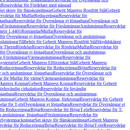
g
Reservdelar för Fördelare med gängad
Set skruv för flänskopplingar
Geberit Mapress Rostfritt Stål
Geberit
rvdelar för Muffar
Reduceringar
Reservdelar för
tagbara
Reservdelar för Övergångar ej löstagbara
Övergångar och
r
Förslutningar
Reservdelar för Förslutningar
Anslutningar
Reservdelar
mrör 1.4401
Rörnipplar
Muffar
Reservdelar för
för Övergångar ej löstagbara
Övergångar och anslutningar,
slutningar
Tillbehör för Geberit Mapress Rostfritt Stål
Skyddskåpor
ör Therm
Rördelar
Reservdelar för Rördelar
Muffar
Reservdelar för
för Övergångar ej löstagbara
Övergångar och anslutningar,
r Förslutningar
Värmeanslutningar
Reservdelar för
 systemrör
Geberit Mapress Elförzinkat Stål
Geberit Mapress
Reduceringar
Reservdelar för Reduceringar
Böjar
Reservdelar för
och anslutningar, löstagbara
Reservdelar för Övergångar och
r för Muffar för värme
Värmeanslutningar
Reservdelar för
Mapress Koppar
Geberit Mapress Koppar
Reservdelar för Geberit
rör
Invändig cirkulation
Reservdelar för Invändig
stagbara
Reservdelar för Övergångar och anslutningar,
utningar
Geberit Mapress Koppar, förkromat
Reservdelar för Geberit
lar för T-rör
Övergångar ej löstagbara
Reservdelar för Övergångar ej
för Reduceringar
Böjar
Reservdelar för Böjar
T-rör
Reservdelar för T-
 anslutningar, löstagbara
Förslutningar
Reservdelar för
n
Systempackningar
Set skruv för flänskopplingar
Geberit Mapress
rvdelar för Reduceringar
Böjar
Reservdelar för Böjar
T-rör
Reservdelar