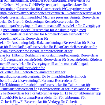
r och anslutningar, löstagbara
Genomföringar
Reservdelar för
för Geberit Mapress CuNiFe
Systempackningar
Set skruv för
ienspolning
Reservdelar för Cisterner och WC-styrningar med
ning
Nätdelar
Nätverkskomponenter
Ventiler
Kulventiler
Reservdelar för
Mepla pressanslutningar
Med Mapress pressanslutningar
Reservdelar
elar för Grenrör
Reduceringar
Rensrör
Reservdelar för
opplingar
Övergångar till andra material
Reservdelar för Övergångar
ng med tätningssockel
Reservdelar för Anslutningsring med
ör Rör
Rördelar
Reservdelar för Rördelar
Böjar
Reservdelar för
Kopplingar
Muffar
Reservdelar för
elar för Anslutningsböjar
Raka anslutningar
Reservdelar för Raka
ar för Rördelar
Böjar
Reservdelar för Böjar
Grenrör
Reservdelar för
öjar
Reservdelar för Böjar
Grenrör
Reservdelar för
lar för Tillbehör
Rörklammrar
Förslutningar
Packningar
Reservdelar
rör
Övergångar
Specialrördelar
Reservdelar för Specialrördelar
Rördelar
terial
Reservdelar för Övergångar till andra material
Gängade
slutningsböjar
Reservdelar för
ör Vattenlås
Tillbehör
Rörklammrar
Fästen för
gnadsljudisolering
Isoleringar för byggnadsljudisolering och
berit Pluvia takavvattning
Takbrunnar
Reservdelar för
 l/s
Takbrunnar för stödrännor
Reservdelar för Takbrunnar för
l/s
Installationselement ångspärr
Reservdelar för Installationselement
2 l/s
Reservdelar för För takbrunnar upp till 12 l/s
För takbrunnar upp
Tillbehör
För takbrunnar
Reservdelar för För takbrunnar
För
 Geberit FlowFit
Reservdelar för Verktyg för Geberit