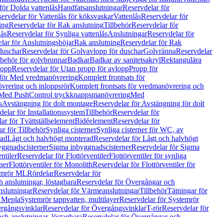
för Dolda vattenlås
Handfatsanslutningar
Reservdelar för
ervdelar för Vattenlås för köksvaskar
Vattenlås
Reservdelar för
ing
Reservdelar för Rak anslutning
Tillbehör
Reservdelar för
lås
Reservdelar för Synliga vattenlås
Anslutningar
Reservdelar för
lar för Anslutningsböjar
Rak anslutning
Reservdelar för Rak
duschar
Reservdelar för Golvavlopp för duschar
Golvränna
Reservdelar
lbehör för golvbrunnar
Badkar
Badkar av sanitetsakryl
Rektangulära
lopp
Reservdelar för Utan propp för avlopp
Propp för
 för Med vredmanövrering
Komplett frontsats för
vrering och inloppsrör
Komplett frontsats för vredmanövrering och
 Med PushControl tryckknappsmanövrering
Med
s
Avstängning för dolt montage
Reservdelar för Avstängning för dolt
elar för Installationssystem
Tillbehör
Reservdelar för
ar för Tvättställselement
Bidéelement
Reservdelar för
r för Tillbehör
Synliga cisterner
Synliga cisterner för WC, av
rad
Lågt och halvhögt monterad
Reservdelar för Lågt och halvhögt
yggnadscisterner
Sigma inbyggnadscisterner
Reservdelar för Sigma
ntiler
Reservdelar för Flottörventiler
Flottörventiler för synliga
ner
Flottörventiler för Monolith
Reservdelar för Flottörventiler för
emrör ML
Rördelar
Reservdelar för
 anslutningar, löstagbara
Reservdelar för Övergångar och
slutningar
Reservdelar för Värmeanslutningar
Tillbehör
Tätningar för
 Mepla
Systemrör tappvatten, multilayer
Reservdelar för Systemrör
rgångsvinklar
Reservdelar för Övergångsvinklar
T-rör
Reservdelar för
ch anslutningar, löstagbara
Reservdelar för Övergångar och