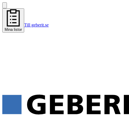
Till geberit.se
Mina listor