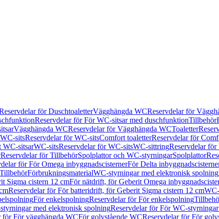
Reservdelar för Duschtoaletter
Vägghängda WC
Reservdelar för Vägg
schfunktion
Reservdelar för För WC-sitsar med duschfunktion
Tillbehör
itsar
Vägghängda WC
Reservdelar för Vägghängda WC
Toaletter
Reserv
WC-sits
Reservdelar för WC-sits
Comfort toaletter
Reservdelar för Comfo
t WC-sitsar
WC-sits
Reservdelar för WC-sits
WC-sittring
Reservdelar för
r
Reservdelar för Tillbehör
Spolplattor och WC-styrningar
Spolplattor
Rese
delar för För Omega inbyggnadscisterner
För Delta inbyggnadscisterne
Tillbehör
Förbrukningsmaterial
WC-styrningar med elektronisk spolning
rit Sigma cistern 12 cm
För nätdrift, för Geberit Omega inbyggnadscist
 cm
Reservdelar för För batteridrift, för Geberit Sigma cistern 12 cm
WC-s
belspolning
För enkelspolning
Reservdelar för För enkelspolning
Tillbeh
tyrningar med elektronisk spolning
Reservdelar för För WC-styrningar
r för För vägghängda WC
För golvstående WC
Reservdelar för För gol