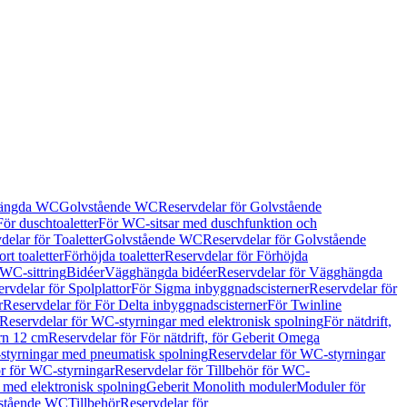
hängda WC
Golvstående WC
Reservdelar för Golvstående
För duschtoaletter
För WC-sitsar med duschfunktion och
delar för Toaletter
Golvstående WC
Reservdelar för Golvstående
rt toaletter
Förhöjda toaletter
Reservdelar för Förhöjda
 WC-sittring
Bidéer
Vägghängda bidéer
Reservdelar för Vägghängda
rvdelar för Spolplattor
För Sigma inbyggnadscisterner
Reservdelar för
r
Reservdelar för För Delta inbyggnadscisterner
För Twinline
Reservdelar för WC-styrningar med elektronisk spolning
För nätdrift,
ern 12 cm
Reservdelar för För nätdrift, för Geberit Omega
tyrningar med pneumatisk spolning
Reservdelar för WC-styrningar
ör för WC-styrningar
Reservdelar för Tillbehör för WC-
 med elektronisk spolning
Geberit Monolith moduler
Moduler för
vstående WC
Tillbehör
Reservdelar för