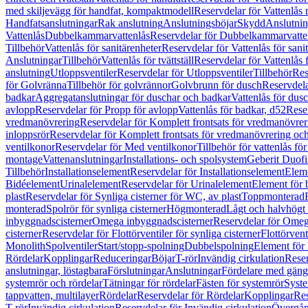
med skiljevägg för handfat, kompaktmodell
Reservdelar för Vattenlås
Handfatsanslutningar
Rak anslutning
Anslutningsböjar
Skydd
Anslutnin
Vattenlås
Dubbelkammarvattenlås
Reservdelar för Dubbelkammarvatte
Tillbehör
Vattenlås för sanitärenheter
Reservdelar för Vattenlås för sani
Anslutningar
Tillbehör
Vattenlås för tvättställ
Reservdelar för Vattenlås fö
anslutning
Utloppsventiler
Reservdelar för Utloppsventiler
Tillbehör
Res
för Golvränna
Tillbehör för golvrännor
Golvbrunn för dusch
Reservdela
badkar
Aggregatanslutningar för duschar och badkar
Vattenlås för dus
avlopp
Reservdelar för Propp för avlopp
Vattenlås för badkar, d52
Reser
vredmanövrering
Reservdelar för Komplett frontsats för vredmanövrer
inloppsrör
Reservdelar för Komplett frontsats för vredmanövrering och
ventilkonor
Reservdelar för Med ventilkonor
Tillbehör för vattenlås fö
montage
Vattenanslutningar
Installations- och spolsystem
Geberit Duof
Tillbehör
Installationselement
Reservdelar för Installationselement
Elem
Bidéelement
Urinalelement
Reservdelar för Urinalelement
Element för 
plast
Reservdelar för Synliga cisterner för WC, av plast
Toppmonterad
monterad
Spolrör för synliga cisterner
Högmonterad
Lågt och halvhögt
inbyggnadscisterner
Omega inbyggnadscisterner
Reservdelar för Omeg
cisterner
Reservdelar för Flottörventiler för synliga cisterner
Flottörvent
Monolith
Spolventiler
Start/stopp-spolning
Dubbelspolning
Element för 
Rördelar
Kopplingar
Reduceringar
Böjar
T-rör
Invändig cirkulation
Reser
anslutningar, löstagbara
Förslutningar
Anslutningar
Fördelare med gäng
systemrör och rördelar
Tätningar för rördelar
Fästen för systemrör
Syst
tappvatten, multilayer
Rördelar
Reservdelar för Rördelar
Kopplingar
Res
T-rör
Invändig cirkulation
Reservdelar för Invändig cirkulation
Övergång