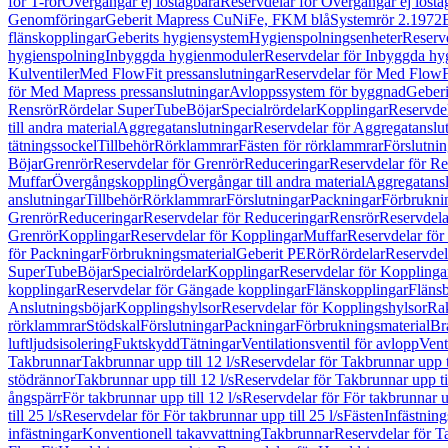
för T-rör
Övergångar ej löstagbara
Reservdelar för Övergångar ej lösta
Genomföringar
Geberit Mapress CuNiFe, FKM blå
Systemrör 2.1972
flänskopplingar
Geberits hygiensystem
Hygienspolningsenheter
Reserv
hygienspolning
Inbyggda hygienmoduler
Reservdelar för Inbyggda h
Kulventiler
Med FlowFit pressanslutningar
Reservdelar för Med FlowFi
för Med Mapress pressanslutningar
Avloppssystem för byggnad
Geberi
Rensrör
Rördelar SuperTube
Böjar
Specialrördelar
Kopplingar
Reservdel
till andra material
Aggregatanslutningar
Reservdelar för Aggregatanslu
tätningssockel
Tillbehör
Rörklammrar
Fästen för rörklammrar
Förslutnin
Böjar
Grenrör
Reservdelar för Grenrör
Reduceringar
Reservdelar för R
Muffar
Övergångskoppling
Övergångar till andra material
Aggregatansl
anslutningar
Tillbehör
Rörklammrar
Förslutningar
Packningar
Förbrukni
Grenrör
Reduceringar
Reservdelar för Reduceringar
Rensrör
Reservdela
Grenrör
Kopplingar
Reservdelar för Kopplingar
Muffar
Reservdelar för
för Packningar
Förbrukningsmaterial
Geberit PE
Rör
Rördelar
Reservdel
SuperTube
Böjar
Specialrördelar
Kopplingar
Reservdelar för Kopplinga
kopplingar
Reservdelar för Gängade kopplingar
Flänskopplingar
Fläns
Anslutningsböjar
Kopplingshylsor
Reservdelar för Kopplingshylsor
Rak
rörklammrar
Stödskal
Förslutningar
Packningar
Förbrukningsmaterial
Br
luftljudsisolering
Fuktskydd
Tätningar
Ventilationsventil för avlopp
Vent
Takbrunnar
Takbrunnar upp till 12 l/s
Reservdelar för Takbrunnar upp ti
stödrännor
Takbrunnar upp till 12 l/s
Reservdelar för Takbrunnar upp til
ångspärr
För takbrunnar upp till 12 l/s
Reservdelar för För takbrunnar up
till 25 l/s
Reservdelar för För takbrunnar upp till 25 l/s
Fästen
Infästnin
infästningar
Konventionell takavvattning
Takbrunnar
Reservdelar för T