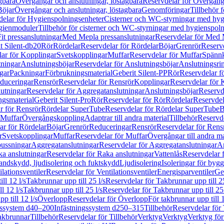
gbara
Övergångar och anslutningar, löstagbara
Reservdelar för Övergånga
Böjar
Övergångar och anslutningar, löstagbara
Genomföringar
Tillbehör 
delar för Hygienspolningsenheter
Cisterner och WC-styrningar med hyg
ygienmoduler
Tillbehör för cisterner och WC-styrningar med hygienspol
t pressanslutningar
Med Mepla pressanslutningar
Reservdelar för Med 
t Silent-db20
Rör
Rördelar
Reservdelar för Rördelar
Böjar
Grenrör
Reservd
ar för Kopplingar
Svetskopplingar
Muffar
Reservdelar för Muffar
Spännk
tningar
Anslutningsböjar
Reservdelar för Anslutningsböjar
Anslutningsri
gar
Packningar
Förbrukningsmaterial
Geberit Silent-PP
Rör
Reservdelar f
educeringar
Rensrör
Reservdelar för Rensrör
Kopplingar
Reservdelar för 
utningar
Reservdelar för Aggregatanslutningar
Anslutningsböjar
Reservd
ngsmaterial
Geberit Silent-Pro
Rör
Reservdelar för Rör
Rördelar
Reservdel
r för Rensrör
Rördelar SuperTube
Reservdelar för Rördelar SuperTube
B
 Muffar
Övergångskoppling
Adaptrar till andra material
Tillbehör
Reservde
ar för Rördelar
Böjar
Grenrör
Reduceringar
Rensrör
Reservdelar för Rens
r
Svetskopplingar
Muffar
Reservdelar för Muffar
Övergångar till andra ma
bussningar
Aggregatanslutningar
Reservdelar för Aggregatanslutningar
An
a anslutningar
Reservdelar för Raka anslutningar
Vattenlås
Reservdelar f
andskydd, ljudisolering och fuktskydd
Ljudisolering
Isoleringar för byg
ilationsventiler
Reservdelar för Ventilationsventiler
Energisparventiler
Ge
ll 12 l/s
Takbrunnar upp till 25 l/s
Reservdelar för Takbrunnar upp till 25
l 12 l/s
Takbrunnar upp till 25 l/s
Reservdelar för Takbrunnar upp till 25 
p till 12 l/s
Överlopp
Reservdelar för Överlopp
För takbrunnar upp till 1
gssystem d40–200
Infästningssystem d250–315
Tillbehör
Reservdelar för 
akbrunnar
Tillbehör
Reservdelar för Tillbehör
Verktyg
Verktyg
Verktyg för