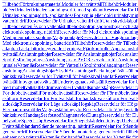
Tillbehör
Förbrukningsmaterial
Moduler för tvättställ
Tillbehör
Moduler 
bidéer
Urinaler
Urinaler, spolningsdrift, med spolkant
Reservdelar för U
Urinaler, spolningsdrift, spolkantlösa
För synlig eller dold urinalstyrni
vattenfri drift
Reservdelar för Urinaler, vattenfri drift
Utan skyddskåpa
R
Tillbehör
Vattenlås och vattenlåstillbehör
Spolrör, spolrörsböjar och ada
elektronisk spolning, nätdrift
Reservdelar för Med elektronisk spolning,
Med pneumatisk spolning
Väggmontage
Reservdelar för Väggmontag
Med elektronisk spolning, batteridrift
Tillbehör
Reservdelar för Tillbeh
adaptrar
Täckplattor
Integrerade styrningar
Fjärrkontroller
Apparatanslutn
tvättställ
Anslutningsböjar
Reservdelar för Anslutningsböjar
Rak anslut
Spolrörsförlängningar
Anslutningar av PVC
Reservdelar för Anslutni
urinaler
Vattenlås
Reservdelar för Vattenlås
Spolrörsförlängningar
Reserv
anslutning
Anslutningsböjar
Skydd
Anslutningar
Packningar
Tvättställ
bänkskiva
Reservdelar för Tvättställ för bänkskiva
Handfat
Reservdelar
tvättställ
Inbyggnadstvättställ
Underbyggnadstvättställ
Reservdelar för 
med möbeltvättställ
Badrumsmöbler
Tvättställsunderskåp
Reservdelar f
För dubbeltvättställ
För möbeltvättställ
Reservdelar för För möbeltvättst
skålform
Reservdelar för För tvättställ för bänkskiva skålform
För tvätt
sidoskåp
Reservdelar för Låga sidoskåp
Högskåp
Reservdelar för Hög
Fler badrumsmöbler
Väggavställningsytor
Reservdelar för Väggavställ
bänkskivor
Handtag
Set fotstöd
Magnettavlor
Eluttag
Reservdelar för El
belysning
Spegelskåp
Reservdelar för Spegelskåp
Med inbyggd belysn
Tvättställsblandare
Stående montering, nätdrift
Reservdelar för Stående
generatordrift
Reservdelar för Stående montering, generatordrift
Tillbe
enheter och tvättställ
Vattenlås för handfat
Reservdelar för Vattenlås fö