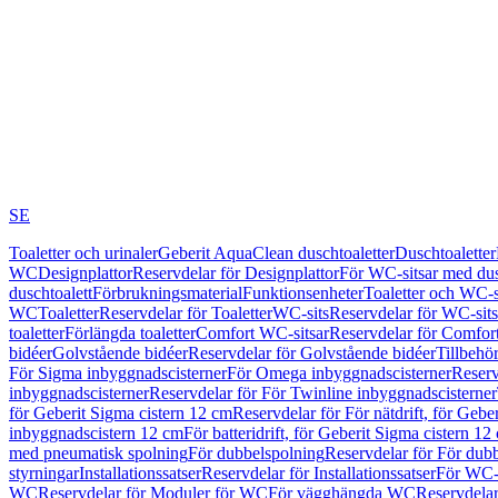
SE
Toaletter och urinaler
Geberit AquaClean duschtoaletter
Duschtoaletter
WC
Designplattor
Reservdelar för Designplattor
För WC-sitsar med du
duschtoalett
Förbrukningsmaterial
Funktionsenheter
Toaletter och WC-s
WC
Toaletter
Reservdelar för Toaletter
WC-sits
Reservdelar för WC-sits
toaletter
Förlängda toaletter
Comfort WC-sitsar
Reservdelar för Comfor
bidéer
Golvstående bidéer
Reservdelar för Golvstående bidéer
Tillbehö
För Sigma inbyggnadscisterner
För Omega inbyggnadscisterner
Reserv
inbyggnadscisterner
Reservdelar för För Twinline inbyggnadscisterner
för Geberit Sigma cistern 12 cm
Reservdelar för För nätdrift, för Gebe
inbyggnadscistern 12 cm
För batteridrift, för Geberit Sigma cistern 12
med pneumatisk spolning
För dubbelspolning
Reservdelar för För dub
styrningar
Installationssatser
Reservdelar för Installationssatser
För WC-s
WC
Reservdelar för Moduler för WC
För vägghängda WC
Reservdela