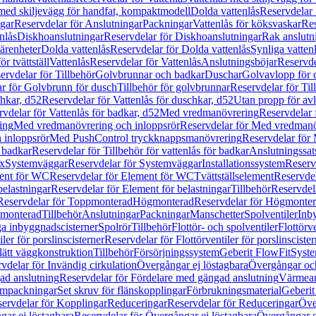
 med skiljevägg för handfat, kompaktmodell
Dolda vattenlås
Reservdelar 
gar
Reservdelar för Anslutningar
Packningar
Vattenlås för köksvaskar
Res
nlås
Diskhoanslutningar
Reservdelar för Diskhoanslutningar
Rak anslutn
tärenheter
Dolda vattenlås
Reservdelar för Dolda vattenlås
Synliga vatten
r tvättställ
Vattenlås
Reservdelar för Vattenlås
Anslutningsböjar
Reservde
ervdelar för Tillbehör
Golvbrunnar och badkar
Duschar
Golvavlopp för 
r för Golvbrunn för dusch
Tillbehör för golvbrunnar
Reservdelar för Til
chkar, d52
Reservdelar för Vattenlås för duschkar, d52
Utan propp för av
vdelar för Vattenlås för badkar, d52
Med vredmanövrering
Reservdelar
ing
Med vredmanövrering och inloppsrör
Reservdelar för Med vredmanö
 inloppsrör
Med PushControl tryckknappsmanövrering
Reservdelar för
r badkar
Reservdelar för Tillbehör för vattenlås för badkar
Anslutningssat
ix
Systemväggar
Reservdelar för Systemväggar
Installationssystem
Reservd
ent för WC
Reservdelar för Element för WC
Tvättställselement
Reservdel
belastningar
Reservdelar för Element för belastningar
Tillbehör
Reservdela
Reservdelar för Toppmonterad
Högmonterad
Reservdelar för Högmonte
 monterad
Tillbehör
Anslutningar
Packningar
Manschetter
Spolventiler
Inb
a inbyggnadscisterner
Spolrör
Tillbehör
Flottör- och spolventiler
Flottörve
iler för porslinscisterner
Reservdelar för Flottörventiler för porslinscister
lätt väggkonstruktion
Tillbehör
Försörjningssystem
Geberit FlowFit
Syst
vdelar för Invändig cirkulation
Övergångar ej löstagbara
Övergångar och
ad anslutning
Reservdelar för Fördelare med gängad anslutning
Värmean
empackningar
Set skruv för flänskopplingar
Förbrukningsmaterial
Geberit
ervdelar för Kopplingar
Reduceringar
Reservdelar för Reduceringar
Öve
ar ej löstagbara
Reservdelar för Övergångar ej löstagbara
Övergångar o