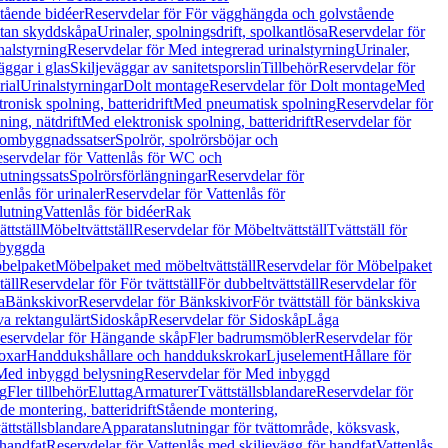
tående bidéer
Reservdelar för För vägghängda och golvstående
Utan skyddskåpa
Urinaler, spolningsdrift, spolkantlösa
Reservdelar för
nalstyrning
Reservdelar för Med integrerad urinalstyrning
Urinaler,
äggar i glas
Skiljeväggar av sanitetsporslin
Tillbehör
Reservdelar för
rial
Urinalstyrningar
Dolt montage
Reservdelar för Dolt montage
Med
onisk spolning, batteridrift
Med pneumatisk spolning
Reservdelar för
ing, nätdrift
Med elektronisk spolning, batteridrift
Reservdelar för
h ombyggnadssatser
Spolrör, spolrörsböjar och
servdelar för Vattenlås för WC och
utningssats
Spolrörsförlängningar
Reservdelar för
enlås för urinaler
Reservdelar för Vattenlås för
lutning
Vattenlås för bidéer
Rak
ttställ
Möbeltvättställ
Reservdelar för Möbeltvättställ
Tvättställ för
nbyggda
belpaket
Möbelpaket med möbeltvättställ
Reservdelar för Möbelpaket
täll
Reservdelar för För tvättställ
För dubbeltvättställ
Reservdelar för
a
Bänkskivor
Reservdelar för Bänkskivor
För tvättställ för bänkskiva
va rektangulärt
Sidoskåp
Reservdelar för Sidoskåp
Låga
eservdelar för Hängande skåp
Fler badrumsmöbler
Reservdelar för
oxar
Handdukshållare och handdukskrokar
Ljuselement
Hållare för
Med inbyggd belysning
Reservdelar för Med inbyggd
g
Fler tillbehör
Eluttag
Armaturer
Tvättställsblandare
Reservdelar för
de montering, batteridrift
Stående montering,
ättställsblandare
Apparatanslutningar för tvättområde, köksvask,
 handfat
Reservdelar för Vattenlås med skiljevägg för handfat
Vattenlås