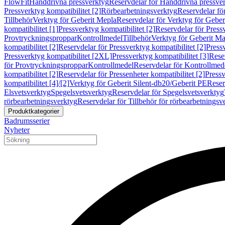
FlowFit
Handdrivna pressverktyg
Reservdelar för Handdrivna pressve
Pressverktyg kompatibilitet [2]
Rörbearbetningsverktyg
Reservdelar fö
Tillbehör
Verktyg för Geberit Mepla
Reservdelar för Verktyg för Geber
kompatibilitet [1]
Pressverktyg kompatibilitet [2]
Reservdelar för Pressv
Provtryckningsproppar
Kontrollmedel
Tillbehör
Verktyg för Geberit Ma
kompatibilitet [2]
Reservdelar för Pressverktyg kompatibilitet [2]
Pressv
Pressverktyg kompatibilitet [2XL]
Pressverktyg kompatibilitet [3]
Reser
för Provtryckningsproppar
Kontrollmedel
Reservdelar för Kontrollmed
kompatibilitet [2]
Reservdelar för Pressenheter kompatibilitet [2]
Pressv
kompatibilitet [4]/[2]
Verktyg för Geberit Silent-db20/Geberit PE
Reser
Elsvetsverktyg
Spegelsvetsverktyg
Reservdelar för Spegelsvetsverktyg
rörbearbetningsverktyg
Reservdelar för Tillbehör för rörbearbetningsv
Produktkategorier
Badrumsserier
Nyheter