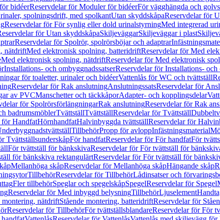
för bidéer
Reservdelar för Moduler för bidéer
För vägghängda och golvs
rinaler, spolningsdrift, med spolkant
Utan skyddskåpa
Reservdelar för 
ng
Reservdelar för För synlig eller dold urinalstyrning
Med integrerad uri
eservdelar för Utan skyddskåpa
Skiljeväggar
Skiljeväggar i plast
Skiljev
ptrar
Reservdelar för Spolrör, spolrörsböjar och adaptrar
Infästningsmate
 nätdrift
Med elektronisk spolning, batteridrift
Reservdelar för Med elektr
e
Med elektronisk spolning, nätdrift
Reservdelar för Med elektronisk spoln
ör
Installations- och ombyggnadssatser
Reservdelar för Installations- oc
ingar för toaletter, urinaler och bidéer
Vattenlås för WC och tvättställ
Re
ning
Reservdelar för Rak anslutning
Anslutningssats
Reservdelar för Ansl
ngar av PVC
Manschetter och täckkåpor
Adapter- och kopplingsdelar
Vatt
delar för Spolrörsförlängningar
Rak anslutning
Reservdelar för Rak ans
 och badrumsmöbler
Tvättställ
Tvättställ
Reservdelar för Tvättställ
Dubbeltvä
 för Handfat
Hörnhandfat
Halvinbyggda tvättställ
Reservdelar för Halvi
Underbyggnadstvättställ
Tillbehör
Propp för avlopp
Infästningsmaterial
Mö
ör Tvättställsunderskåp
För handfat
Reservdelar för För handfat
För tvätts
äll
För tvättställ för bänkskiva
Reservdelar för För tvättställ för bänkskiv
ställ för bänkskiva rektangulärt
Reservdelar för För tvättställ för bänkski
skåp
Mellanhöga skåp
Reservdelar för Mellanhöga skåp
Hängande skåp
R
ningsytor
Tillbehör
Reservdelar för Tillbehör
Lådinsatser och förvaringsb
uttag
Fler tillbehör
Speglar och spegelskåp
Spegel
Reservdelar för Spegel
ing
Reservdelar för Med inbyggd belysning
Tillbehör
Ljuselement
Handta
 montering, nätdrift
Stående montering, batteridrift
Reservdelar för Ståen
hör
Reservdelar för Tillbehör
För tvättställsblandare
Reservdelar för För tv
r handfat
Vattenlås
Reservdelar för Vattenlås
Vattenlås med skiljevägg för