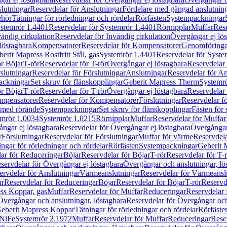
lutningar
Reservdelar för Anslutningar
Fördelare med gängad anslutnin
ehör
Tätningar för rörledningar och rördelar
Rörfästen
Systempackningar
stemrör 1.4401
Reservdelar för Systemrör 1.4401
Rörnipplar
Muffar
Rese
vändig cirkulation
Reservdelar för Invändig cirkulation
Övergångar ej lös
löstagbara
Kompensatorer
Reservdelar för Kompensatorer
Genomföringa
erit Mapress Rostfritt Stål, gas
Systemrör 1.4401
Reservdelar för Syste
ör Böjar
T-rör
Reservdelar för T-rör
Övergångar ej löstagbara
Reservdelar 
slutningar
Reservdelar för Förslutningar
Anslutningar
Reservdelar för An
ackningar
Set skruv för flänskopplingar
Geberit Mapress Therm
Systemr
ör Böjar
T-rör
Reservdelar för T-rör
Övergångar ej löstagbara
Reservdelar 
mpensatorer
Reservdelar för Kompensatorer
Förslutningar
Reservdelar fö
med rörände
Systempackningar
Set skruv för flänskopplingar
Fästen för
mrör 1.0034
Systemrör 1.0215
Rörnipplar
Muffar
Reservdelar för Muffar
ngar ej löstagbara
Reservdelar för Övergångar ej löstagbara
Övergångar 
r
Förslutningar
Reservdelar för Förslutningar
Muffar för värme
Reservdela
ingar för rörledningar och rördelar
Rörfästen
Systempackningar
Geberit 
ar för Reduceringar
Böjar
Reservdelar för Böjar
T-rör
Reservdelar för T-
servdelar för Övergångar ej löstagbara
Övergångar och anslutningar, lö
ervdelar för Anslutningar
Värmeanslutningar
Reservdelar för Värmeansl
ar
Reservdelar för Reduceringar
Böjar
Reservdelar för Böjar
T-rör
Reservde
ess Koppar, gas
Muffar
Reservdelar för Muffar
Reduceringar
Reservdelar 
Övergångar och anslutningar, löstagbara
Reservdelar för Övergångar och
 Geberit Mapress Koppar
Tätningar för rörledningar och rördelar
Rörfäste
uNiFe
Systemrör 2.1972
Muffar
Reservdelar för Muffar
Reduceringar
Rese