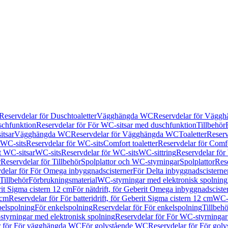
Reservdelar för Duschtoaletter
Vägghängda WC
Reservdelar för Vägg
schfunktion
Reservdelar för För WC-sitsar med duschfunktion
Tillbehör
itsar
Vägghängda WC
Reservdelar för Vägghängda WC
Toaletter
Reserv
WC-sits
Reservdelar för WC-sits
Comfort toaletter
Reservdelar för Comfo
t WC-sitsar
WC-sits
Reservdelar för WC-sits
WC-sittring
Reservdelar för
r
Reservdelar för Tillbehör
Spolplattor och WC-styrningar
Spolplattor
Rese
delar för För Omega inbyggnadscisterner
För Delta inbyggnadscisterne
Tillbehör
Förbrukningsmaterial
WC-styrningar med elektronisk spolning
rit Sigma cistern 12 cm
För nätdrift, för Geberit Omega inbyggnadscist
 cm
Reservdelar för För batteridrift, för Geberit Sigma cistern 12 cm
WC-s
belspolning
För enkelspolning
Reservdelar för För enkelspolning
Tillbeh
tyrningar med elektronisk spolning
Reservdelar för För WC-styrningar
r för För vägghängda WC
För golvstående WC
Reservdelar för För gol