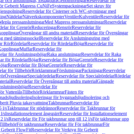
r och anslutningar, löstagbara
Genomföringar
Reservdelar för
för Geberit Mapress CuNiFe
Systempackningar
Set skruv för
ienspolning
Reservdelar för Cisterner och WC-styrningar med
ning
Nätdelar
Nätverkskomponenter
Ventiler
Kulventiler
Reservdelar för
Mepla pressanslutningar
Med Mapress pressanslutningar
Reservdelar
elar för Grenrör
Reduceringar
Rensrör
Reservdelar för
opplingar
Övergångar till andra material
Reservdelar för Övergångar
ng med tätningssockel
Reservdelar för Anslutningsring med
ör Rör
Rördelar
Reservdelar för Rördelar
Böjar
Reservdelar för
Kopplingar
Muffar
Reservdelar för
elar för Anslutningsböjar
Raka anslutningar
Reservdelar för Raka
ar för Rördelar
Böjar
Reservdelar för Böjar
Grenrör
Reservdelar för
öjar
Reservdelar för Böjar
Grenrör
Reservdelar för
lar för Tillbehör
Rörklammrar
Förslutningar
Packningar
Reservdelar
rör
Övergångar
Specialrördelar
Reservdelar för Specialrördelar
Rördelar
terial
Reservdelar för Övergångar till andra material
Gängade
slutningsböjar
Reservdelar för
ör Vattenlås
Tillbehör
Rörklammrar
Fästen för
gnadsljudisolering
Isoleringar för byggnadsljudisolering och
berit Pluvia takavvattning
Takbrunnar
Reservdelar för
 l/s
Takbrunnar för stödrännor
Reservdelar för Takbrunnar för
l/s
Installationselement ångspärr
Reservdelar för Installationselement
2 l/s
Reservdelar för För takbrunnar upp till 12 l/s
För takbrunnar upp
Tillbehör
För takbrunnar
Reservdelar för För takbrunnar
För
 Geberit FlowFit
Reservdelar för Verktyg för Geberit