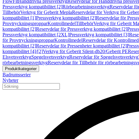
FlowFit
Handdrivna pressverktyg
Reservdelar för Handdrivna pressve
Pressverktyg kompatibilitet [2]
Rörbearbetningsverktyg
Reservdelar fö
Tillbehör
Verktyg för Geberit Mepla
Reservdelar för Verktyg för Geber
kompatibilitet [1]
Pressverktyg kompatibilitet [2]
Reservdelar för Pressv
Provtryckningsproppar
Kontrollmedel
Tillbehör
Verktyg för Geberit Ma
kompatibilitet [2]
Reservdelar för Pressverktyg kompatibilitet [2]
Pressv
Pressverktyg kompatibilitet [2XL]
Pressverktyg kompatibilitet [3]
Reser
för Provtryckningsproppar
Kontrollmedel
Reservdelar för Kontrollmed
kompatibilitet [2]
Reservdelar för Pressenheter kompatibilitet [2]
Pressv
kompatibilitet [4]/[2]
Verktyg för Geberit Silent-db20/Geberit PE
Reser
Elsvetsverktyg
Spegelsvetsverktyg
Reservdelar för Spegelsvetsverktyg
rörbearbetningsverktyg
Reservdelar för Tillbehör för rörbearbetningsv
Produktkategorier
Badrumsserier
Nyheter