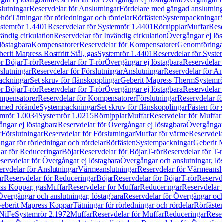
lutningar
Reservdelar för Anslutningar
Fördelare med gängad anslutnin
ehör
Tätningar för rörledningar och rördelar
Rörfästen
Systempackningar
stemrör 1.4401
Reservdelar för Systemrör 1.4401
Rörnipplar
Muffar
Rese
vändig cirkulation
Reservdelar för Invändig cirkulation
Övergångar ej lös
löstagbara
Kompensatorer
Reservdelar för Kompensatorer
Genomföringa
erit Mapress Rostfritt Stål, gas
Systemrör 1.4401
Reservdelar för Syste
ör Böjar
T-rör
Reservdelar för T-rör
Övergångar ej löstagbara
Reservdelar 
slutningar
Reservdelar för Förslutningar
Anslutningar
Reservdelar för An
ackningar
Set skruv för flänskopplingar
Geberit Mapress Therm
Systemr
ör Böjar
T-rör
Reservdelar för T-rör
Övergångar ej löstagbara
Reservdelar 
mpensatorer
Reservdelar för Kompensatorer
Förslutningar
Reservdelar fö
med rörände
Systempackningar
Set skruv för flänskopplingar
Fästen för
mrör 1.0034
Systemrör 1.0215
Rörnipplar
Muffar
Reservdelar för Muffar
ngar ej löstagbara
Reservdelar för Övergångar ej löstagbara
Övergångar 
r
Förslutningar
Reservdelar för Förslutningar
Muffar för värme
Reservdela
ingar för rörledningar och rördelar
Rörfästen
Systempackningar
Geberit 
ar för Reduceringar
Böjar
Reservdelar för Böjar
T-rör
Reservdelar för T-
servdelar för Övergångar ej löstagbara
Övergångar och anslutningar, lö
ervdelar för Anslutningar
Värmeanslutningar
Reservdelar för Värmeansl
ar
Reservdelar för Reduceringar
Böjar
Reservdelar för Böjar
T-rör
Reservde
ess Koppar, gas
Muffar
Reservdelar för Muffar
Reduceringar
Reservdelar 
Övergångar och anslutningar, löstagbara
Reservdelar för Övergångar och
 Geberit Mapress Koppar
Tätningar för rörledningar och rördelar
Rörfäste
uNiFe
Systemrör 2.1972
Muffar
Reservdelar för Muffar
Reduceringar
Rese