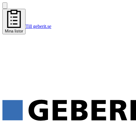
Till geberit.se
Mina listor