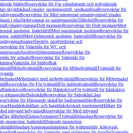
tående bidéer
Reservdelar för För vägghängda och golvstående
Utan skyddskåpa
Urinaler, spolningsdrift, spolkantlösa
Reservdelar för
nalstyrning
Reservdelar för Med integrerad urinalstyrning
Urinaler,
äggar i glas
Skiljeväggar av sanitetsporslin
Tillbehör
Reservdelar för
rial
Urinalstyrningar
Dolt montage
Reservdelar för Dolt montage
Med
onisk spolning, batteridrift
Med pneumatisk spolning
Reservdelar för
ing, nätdrift
Med elektronisk spolning, batteridrift
Reservdelar för
h ombyggnadssatser
Spolrör, spolrörsböjar och
servdelar för Vattenlås för WC och
utningssats
Spolrörsförlängningar
Reservdelar för
enlås för urinaler
Reservdelar för Vattenlås för
lutning
Vattenlås för bidéer
Rak
ttställ
Möbeltvättställ
Reservdelar för Möbeltvättställ
Tvättställ för
nbyggda
belpaket
Möbelpaket med möbeltvättställ
Reservdelar för Möbelpaket
täll
Reservdelar för För tvättställ
För dubbeltvättställ
Reservdelar för
a
Bänkskivor
Reservdelar för Bänkskivor
För tvättställ för bänkskiva
va rektangulärt
Sidoskåp
Reservdelar för Sidoskåp
Låga
eservdelar för Hängande skåp
Fler badrumsmöbler
Reservdelar för
oxar
Handdukshållare och handdukskrokar
Ljuselement
Hållare för
Med inbyggd belysning
Reservdelar för Med inbyggd
g
Fler tillbehör
Eluttag
Armaturer
Tvättställsblandare
Reservdelar för
de montering, batteridrift
Stående montering,
ättställsblandare
Apparatanslutningar för tvättområde, köksvask,
 handfat
Reservdelar för Vattenlås med skiljevägg för handfat
Vattenlås