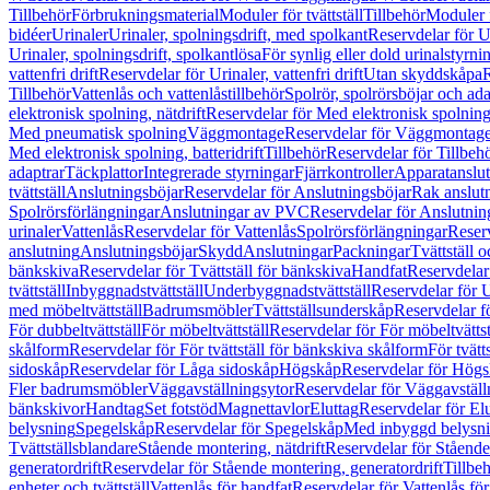
Tillbehör
Förbrukningsmaterial
Moduler för tvättställ
Tillbehör
Moduler 
bidéer
Urinaler
Urinaler, spolningsdrift, med spolkant
Reservdelar för U
Urinaler, spolningsdrift, spolkantlösa
För synlig eller dold urinalstyrni
vattenfri drift
Reservdelar för Urinaler, vattenfri drift
Utan skyddskåpa
R
Tillbehör
Vattenlås och vattenlåstillbehör
Spolrör, spolrörsböjar och ada
elektronisk spolning, nätdrift
Reservdelar för Med elektronisk spolning,
Med pneumatisk spolning
Väggmontage
Reservdelar för Väggmontag
Med elektronisk spolning, batteridrift
Tillbehör
Reservdelar för Tillbeh
adaptrar
Täckplattor
Integrerade styrningar
Fjärrkontroller
Apparatanslutn
tvättställ
Anslutningsböjar
Reservdelar för Anslutningsböjar
Rak anslut
Spolrörsförlängningar
Anslutningar av PVC
Reservdelar för Anslutni
urinaler
Vattenlås
Reservdelar för Vattenlås
Spolrörsförlängningar
Reserv
anslutning
Anslutningsböjar
Skydd
Anslutningar
Packningar
Tvättställ
bänkskiva
Reservdelar för Tvättställ för bänkskiva
Handfat
Reservdelar
tvättställ
Inbyggnadstvättställ
Underbyggnadstvättställ
Reservdelar för 
med möbeltvättställ
Badrumsmöbler
Tvättställsunderskåp
Reservdelar f
För dubbeltvättställ
För möbeltvättställ
Reservdelar för För möbeltvättst
skålform
Reservdelar för För tvättställ för bänkskiva skålform
För tvätt
sidoskåp
Reservdelar för Låga sidoskåp
Högskåp
Reservdelar för Hög
Fler badrumsmöbler
Väggavställningsytor
Reservdelar för Väggavställ
bänkskivor
Handtag
Set fotstöd
Magnettavlor
Eluttag
Reservdelar för El
belysning
Spegelskåp
Reservdelar för Spegelskåp
Med inbyggd belysn
Tvättställsblandare
Stående montering, nätdrift
Reservdelar för Stående
generatordrift
Reservdelar för Stående montering, generatordrift
Tillbe
enheter och tvättställ
Vattenlås för handfat
Reservdelar för Vattenlås fö