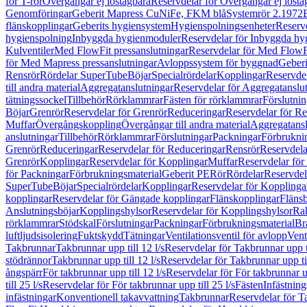
för T-rör
Övergångar ej löstagbara
Reservdelar för Övergångar ej lösta
Genomföringar
Geberit Mapress CuNiFe, FKM blå
Systemrör 2.1972
flänskopplingar
Geberits hygiensystem
Hygienspolningsenheter
Reserv
hygienspolning
Inbyggda hygienmoduler
Reservdelar för Inbyggda h
Kulventiler
Med FlowFit pressanslutningar
Reservdelar för Med FlowFi
för Med Mapress pressanslutningar
Avloppssystem för byggnad
Geberi
Rensrör
Rördelar SuperTube
Böjar
Specialrördelar
Kopplingar
Reservdel
till andra material
Aggregatanslutningar
Reservdelar för Aggregatanslu
tätningssockel
Tillbehör
Rörklammrar
Fästen för rörklammrar
Förslutnin
Böjar
Grenrör
Reservdelar för Grenrör
Reduceringar
Reservdelar för R
Muffar
Övergångskoppling
Övergångar till andra material
Aggregatansl
anslutningar
Tillbehör
Rörklammrar
Förslutningar
Packningar
Förbrukni
Grenrör
Reduceringar
Reservdelar för Reduceringar
Rensrör
Reservdela
Grenrör
Kopplingar
Reservdelar för Kopplingar
Muffar
Reservdelar för
för Packningar
Förbrukningsmaterial
Geberit PE
Rör
Rördelar
Reservdel
SuperTube
Böjar
Specialrördelar
Kopplingar
Reservdelar för Kopplinga
kopplingar
Reservdelar för Gängade kopplingar
Flänskopplingar
Fläns
Anslutningsböjar
Kopplingshylsor
Reservdelar för Kopplingshylsor
Rak
rörklammrar
Stödskal
Förslutningar
Packningar
Förbrukningsmaterial
Br
luftljudsisolering
Fuktskydd
Tätningar
Ventilationsventil för avlopp
Vent
Takbrunnar
Takbrunnar upp till 12 l/s
Reservdelar för Takbrunnar upp ti
stödrännor
Takbrunnar upp till 12 l/s
Reservdelar för Takbrunnar upp til
ångspärr
För takbrunnar upp till 12 l/s
Reservdelar för För takbrunnar up
till 25 l/s
Reservdelar för För takbrunnar upp till 25 l/s
Fästen
Infästnin
infästningar
Konventionell takavvattning
Takbrunnar
Reservdelar för T