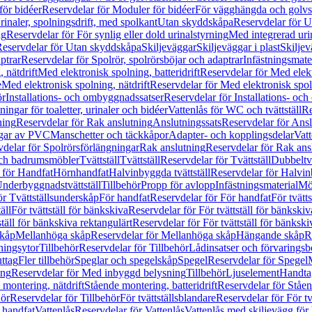
för bidéer
Reservdelar för Moduler för bidéer
För vägghängda och golvs
rinaler, spolningsdrift, med spolkant
Utan skyddskåpa
Reservdelar för 
ng
Reservdelar för För synlig eller dold urinalstyrning
Med integrerad uri
eservdelar för Utan skyddskåpa
Skiljeväggar
Skiljeväggar i plast
Skiljev
ptrar
Reservdelar för Spolrör, spolrörsböjar och adaptrar
Infästningsmate
 nätdrift
Med elektronisk spolning, batteridrift
Reservdelar för Med elektr
e
Med elektronisk spolning, nätdrift
Reservdelar för Med elektronisk spoln
ör
Installations- och ombyggnadssatser
Reservdelar för Installations- oc
ingar för toaletter, urinaler och bidéer
Vattenlås för WC och tvättställ
Re
ning
Reservdelar för Rak anslutning
Anslutningssats
Reservdelar för Ansl
ngar av PVC
Manschetter och täckkåpor
Adapter- och kopplingsdelar
Vatt
delar för Spolrörsförlängningar
Rak anslutning
Reservdelar för Rak ans
 och badrumsmöbler
Tvättställ
Tvättställ
Reservdelar för Tvättställ
Dubbeltvä
 för Handfat
Hörnhandfat
Halvinbyggda tvättställ
Reservdelar för Halvi
Underbyggnadstvättställ
Tillbehör
Propp för avlopp
Infästningsmaterial
Mö
ör Tvättställsunderskåp
För handfat
Reservdelar för För handfat
För tvätts
äll
För tvättställ för bänkskiva
Reservdelar för För tvättställ för bänkskiv
ställ för bänkskiva rektangulärt
Reservdelar för För tvättställ för bänkski
skåp
Mellanhöga skåp
Reservdelar för Mellanhöga skåp
Hängande skåp
R
ningsytor
Tillbehör
Reservdelar för Tillbehör
Lådinsatser och förvaringsb
uttag
Fler tillbehör
Speglar och spegelskåp
Spegel
Reservdelar för Spegel
ing
Reservdelar för Med inbyggd belysning
Tillbehör
Ljuselement
Handta
 montering, nätdrift
Stående montering, batteridrift
Reservdelar för Ståen
hör
Reservdelar för Tillbehör
För tvättställsblandare
Reservdelar för För tv
r handfat
Vattenlås
Reservdelar för Vattenlås
Vattenlås med skiljevägg för