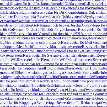
 med skiljevägg för handfat, kompaktmodell
Dolda vattenlås
Reservdelar 
gar
Reservdelar för Anslutningar
Packningar
Vattenlås för köksvaskar
Res
nlås
Diskhoanslutningar
Reservdelar för Diskhoanslutningar
Rak anslutn
tärenheter
Dolda vattenlås
Reservdelar för Dolda vattenlås
Synliga vatten
r tvättställ
Vattenlås
Reservdelar för Vattenlås
Anslutningsböjar
Reservde
ervdelar för Tillbehör
Golvbrunnar och badkar
Duschar
Golvavlopp för 
r för Golvbrunn för dusch
Tillbehör för golvbrunnar
Reservdelar för Til
chkar, d52
Reservdelar för Vattenlås för duschkar, d52
Utan propp för av
vdelar för Vattenlås för badkar, d52
Med vredmanövrering
Reservdelar
ing
Med vredmanövrering och inloppsrör
Reservdelar för Med vredmanö
 inloppsrör
Med PushControl tryckknappsmanövrering
Reservdelar för
r badkar
Reservdelar för Tillbehör för vattenlås för badkar
Anslutningssat
ix
Systemväggar
Reservdelar för Systemväggar
Installationssystem
Reservd
ent för WC
Reservdelar för Element för WC
Tvättställselement
Reservdel
belastningar
Reservdelar för Element för belastningar
Tillbehör
Reservdela
Reservdelar för Toppmonterad
Högmonterad
Reservdelar för Högmonte
 monterad
Tillbehör
Anslutningar
Packningar
Manschetter
Spolventiler
Inb
a inbyggnadscisterner
Spolrör
Tillbehör
Flottör- och spolventiler
Flottörve
iler för porslinscisterner
Reservdelar för Flottörventiler för porslinscister
lätt väggkonstruktion
Tillbehör
Försörjningssystem
Geberit FlowFit
Syst
vdelar för Invändig cirkulation
Övergångar ej löstagbara
Övergångar och
ad anslutning
Reservdelar för Fördelare med gängad anslutning
Värmean
empackningar
Set skruv för flänskopplingar
Förbrukningsmaterial
Geberit
ervdelar för Kopplingar
Reduceringar
Reservdelar för Reduceringar
Öve
ar ej löstagbara
Reservdelar för Övergångar ej löstagbara
Övergångar o