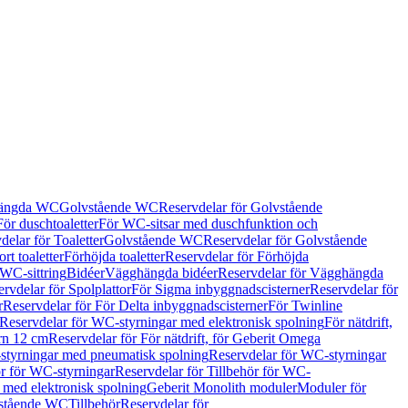
hängda WC
Golvstående WC
Reservdelar för Golvstående
För duschtoaletter
För WC-sitsar med duschfunktion och
delar för Toaletter
Golvstående WC
Reservdelar för Golvstående
rt toaletter
Förhöjda toaletter
Reservdelar för Förhöjda
 WC-sittring
Bidéer
Vägghängda bidéer
Reservdelar för Vägghängda
rvdelar för Spolplattor
För Sigma inbyggnadscisterner
Reservdelar för
r
Reservdelar för För Delta inbyggnadscisterner
För Twinline
Reservdelar för WC-styrningar med elektronisk spolning
För nätdrift,
ern 12 cm
Reservdelar för För nätdrift, för Geberit Omega
tyrningar med pneumatisk spolning
Reservdelar för WC-styrningar
ör för WC-styrningar
Reservdelar för Tillbehör för WC-
 med elektronisk spolning
Geberit Monolith moduler
Moduler för
vstående WC
Tillbehör
Reservdelar för