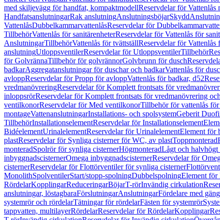
med skiljevägg för handfat, kompaktmodell
Reservdelar för Vattenlås
Handfatsanslutningar
Rak anslutning
Anslutningsböjar
Skydd
Anslutnin
Vattenlås
Dubbelkammarvattenlås
Reservdelar för Dubbelkammarvatte
Tillbehör
Vattenlås för sanitärenheter
Reservdelar för Vattenlås för sani
Anslutningar
Tillbehör
Vattenlås för tvättställ
Reservdelar för Vattenlås fö
anslutning
Utloppsventiler
Reservdelar för Utloppsventiler
Tillbehör
Res
för Golvränna
Tillbehör för golvrännor
Golvbrunn för dusch
Reservdela
badkar
Aggregatanslutningar för duschar och badkar
Vattenlås för dus
avlopp
Reservdelar för Propp för avlopp
Vattenlås för badkar, d52
Reser
vredmanövrering
Reservdelar för Komplett frontsats för vredmanövrer
inloppsrör
Reservdelar för Komplett frontsats för vredmanövrering och
ventilkonor
Reservdelar för Med ventilkonor
Tillbehör för vattenlås fö
montage
Vattenanslutningar
Installations- och spolsystem
Geberit Duof
Tillbehör
Installationselement
Reservdelar för Installationselement
Elem
Bidéelement
Urinalelement
Reservdelar för Urinalelement
Element för 
plast
Reservdelar för Synliga cisterner för WC, av plast
Toppmonterad
monterad
Spolrör för synliga cisterner
Högmonterad
Lågt och halvhögt
inbyggnadscisterner
Omega inbyggnadscisterner
Reservdelar för Omeg
cisterner
Reservdelar för Flottörventiler för synliga cisterner
Flottörvent
Monolith
Spolventiler
Start/stopp-spolning
Dubbelspolning
Element för 
Rördelar
Kopplingar
Reduceringar
Böjar
T-rör
Invändig cirkulation
Reser
anslutningar, löstagbara
Förslutningar
Anslutningar
Fördelare med gäng
systemrör och rördelar
Tätningar för rördelar
Fästen för systemrör
Syst
tappvatten, multilayer
Rördelar
Reservdelar för Rördelar
Kopplingar
Res
T-rör
Invändig cirkulation
Reservdelar för Invändig cirkulation
Övergång