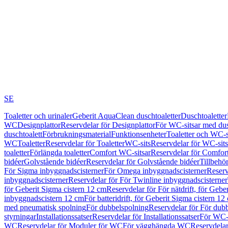
SE
Toaletter och urinaler
Geberit AquaClean duschtoaletter
Duschtoaletter
WC
Designplattor
Reservdelar för Designplattor
För WC-sitsar med du
duschtoalett
Förbrukningsmaterial
Funktionsenheter
Toaletter och WC-s
WC
Toaletter
Reservdelar för Toaletter
WC-sits
Reservdelar för WC-sits
toaletter
Förlängda toaletter
Comfort WC-sitsar
Reservdelar för Comfor
bidéer
Golvstående bidéer
Reservdelar för Golvstående bidéer
Tillbehö
För Sigma inbyggnadscisterner
För Omega inbyggnadscisterner
Reserv
inbyggnadscisterner
Reservdelar för För Twinline inbyggnadscisterner
för Geberit Sigma cistern 12 cm
Reservdelar för För nätdrift, för Gebe
inbyggnadscistern 12 cm
För batteridrift, för Geberit Sigma cistern 12
med pneumatisk spolning
För dubbelspolning
Reservdelar för För dub
styrningar
Installationssatser
Reservdelar för Installationssatser
För WC-s
WC
Reservdelar för Moduler för WC
För vägghängda WC
Reservdela