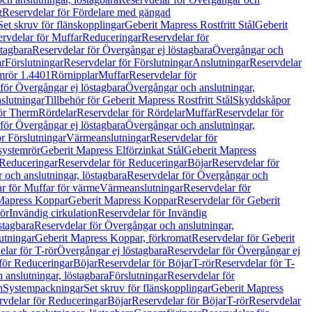
g
Reservdelar för Fördelare med gängad
Set skruv för flänskopplingar
Geberit Mapress Rostfritt Stål
Geberit
rvdelar för Muffar
Reduceringar
Reservdelar för
tagbara
Reservdelar för Övergångar ej löstagbara
Övergångar och
r
Förslutningar
Reservdelar för Förslutningar
Anslutningar
Reservdelar
mrör 1.4401
Rörnipplar
Muffar
Reservdelar för
för Övergångar ej löstagbara
Övergångar och anslutningar,
slutningar
Tillbehör för Geberit Mapress Rostfritt Stål
Skyddskåpor
ör Therm
Rördelar
Reservdelar för Rördelar
Muffar
Reservdelar för
för Övergångar ej löstagbara
Övergångar och anslutningar,
r Förslutningar
Värmeanslutningar
Reservdelar för
 systemrör
Geberit Mapress Elförzinkat Stål
Geberit Mapress
Reduceringar
Reservdelar för Reduceringar
Böjar
Reservdelar för
och anslutningar, löstagbara
Reservdelar för Övergångar och
r för Muffar för värme
Värmeanslutningar
Reservdelar för
Mapress Koppar
Geberit Mapress Koppar
Reservdelar för Geberit
rör
Invändig cirkulation
Reservdelar för Invändig
stagbara
Reservdelar för Övergångar och anslutningar,
utningar
Geberit Mapress Koppar, förkromat
Reservdelar för Geberit
lar för T-rör
Övergångar ej löstagbara
Reservdelar för Övergångar ej
för Reduceringar
Böjar
Reservdelar för Böjar
T-rör
Reservdelar för T-
 anslutningar, löstagbara
Förslutningar
Reservdelar för
n
Systempackningar
Set skruv för flänskopplingar
Geberit Mapress
rvdelar för Reduceringar
Böjar
Reservdelar för Böjar
T-rör
Reservdelar