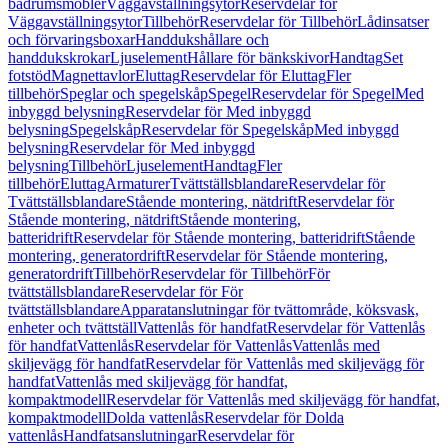
badrumsmöbler
Väggavställningsytor
Reservdelar för
Väggavställningsytor
Tillbehör
Reservdelar för Tillbehör
Lådinsatser
och förvaringsboxar
Handdukshållare och
handdukskrokar
Ljuselement
Hållare för bänkskivor
Handtag
Set
fotstöd
Magnettavlor
Eluttag
Reservdelar för Eluttag
Fler
tillbehör
Speglar och spegelskåp
Spegel
Reservdelar för Spegel
Med
inbyggd belysning
Reservdelar för Med inbyggd
belysning
Spegelskåp
Reservdelar för Spegelskåp
Med inbyggd
belysning
Reservdelar för Med inbyggd
belysning
Tillbehör
Ljuselement
Handtag
Fler
tillbehör
Eluttag
Armaturer
Tvättställsblandare
Reservdelar för
Tvättställsblandare
Stående montering, nätdrift
Reservdelar för
Stående montering, nätdrift
Stående montering,
batteridrift
Reservdelar för Stående montering, batteridrift
Stående
montering, generatordrift
Reservdelar för Stående montering,
generatordrift
Tillbehör
Reservdelar för Tillbehör
För
tvättställsblandare
Reservdelar för För
tvättställsblandare
Apparatanslutningar för tvättområde, köksvask,
enheter och tvättställ
Vattenlås för handfat
Reservdelar för Vattenlås
för handfat
Vattenlås
Reservdelar för Vattenlås
Vattenlås med
skiljevägg för handfat
Reservdelar för Vattenlås med skiljevägg för
handfat
Vattenlås med skiljevägg för handfat,
kompaktmodell
Reservdelar för Vattenlås med skiljevägg för handfat,
kompaktmodell
Dolda vattenlås
Reservdelar för Dolda
vattenlås
Handfatsanslutningar
Reservdelar för