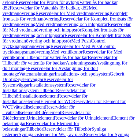
avlopp
Reservdelar för Propp för avlopp
Vattenlås för badkar,
d52
Reservdelar för Vattenlås för badkar, d52
Med
vredmanövrering
Reservdelar för Med vredmanövrering
Komplett
frontsats för vredmanövrering
Reservdelar för Komplett frontsats för
vredmanövrering
Med vredmanövrering och inloppsrör
Reservdelar
för Med vredmanövrering och inloppsrör
Komplett frontsats för
vredmanövrering och inloppsrör
Reservdelar för Komplett frontsats
för vredmanövrering och inloppsrör
Med PushControl
tryckknappsmanövrering
Reservdelar för Med PushControl
tryckknappsmanövrering
Med ventilkonor
Reservdelar för Med
ventilkonor
Tillbehör för vattenlås för badkar
Reservdelar för
Tillbehör för vattenlås för badkar
Anslutningssats
Avstängning för
dolt montage
Reservdelar för Avstängning för dolt
montage
Vattenanslutningar
Installations- och spolsystem
Geberit
Duofix
Systemväggar
Reservdelar för
Systemväggar
Installationssystem
Reservdelar för
Installationssystem
Tillbehör
Reservdelar för
Tillbehör
Installationselement
Reservdelar för
Installationselement
Element för WC
Reservdelar för Element för
WC
Tvättställselement
Reservdelar för
Tvättställselement
Bidéelement
Reservdelar för
Bidéelement
Urinalelement
Reservdelar för Urinalelement
Element för
belastningar
Reservdelar för Element för
belastningar
Tillbehör
Reservdelar för Tillbehör
Synliga
cisterner
Synliga cisterner för WC, av plast
Reservdelar för Synliga