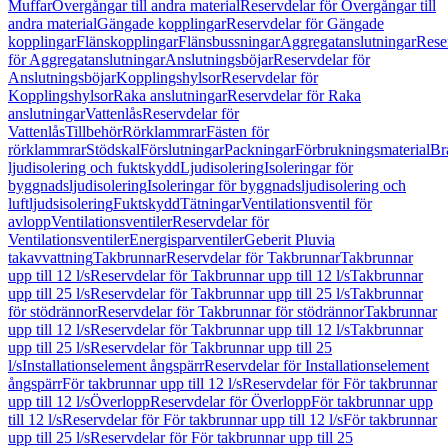
Muffar
Övergångar till andra material
Reservdelar för Övergångar till
andra material
Gängade kopplingar
Reservdelar för Gängade
kopplingar
Flänskopplingar
Flänsbussningar
Aggregatanslutningar
Rese
för Aggregatanslutningar
Anslutningsböjar
Reservdelar för
Anslutningsböjar
Kopplingshylsor
Reservdelar för
Kopplingshylsor
Raka anslutningar
Reservdelar för Raka
anslutningar
Vattenlås
Reservdelar för
Vattenlås
Tillbehör
Rörklammrar
Fästen för
rörklammrar
Stödskal
Förslutningar
Packningar
Förbrukningsmaterial
Br
ljudisolering och fuktskydd
Ljudisolering
Isoleringar för
byggnadsljudisolering
Isoleringar för byggnadsljudisolering och
luftljudsisolering
Fuktskydd
Tätningar
Ventilationsventil för
avlopp
Ventilationsventiler
Reservdelar för
Ventilationsventiler
Energisparventiler
Geberit Pluvia
takavvattning
Takbrunnar
Reservdelar för Takbrunnar
Takbrunnar
upp till 12 l/s
Reservdelar för Takbrunnar upp till 12 l/s
Takbrunnar
upp till 25 l/s
Reservdelar för Takbrunnar upp till 25 l/s
Takbrunnar
för stödrännor
Reservdelar för Takbrunnar för stödrännor
Takbrunnar
upp till 12 l/s
Reservdelar för Takbrunnar upp till 12 l/s
Takbrunnar
upp till 25 l/s
Reservdelar för Takbrunnar upp till 25
l/s
Installationselement ångspärr
Reservdelar för Installationselement
ångspärr
För takbrunnar upp till 12 l/s
Reservdelar för För takbrunnar
upp till 12 l/s
Överlopp
Reservdelar för Överlopp
För takbrunnar upp
till 12 l/s
Reservdelar för För takbrunnar upp till 12 l/s
För takbrunnar
upp till 25 l/s
Reservdelar för För takbrunnar upp till 25