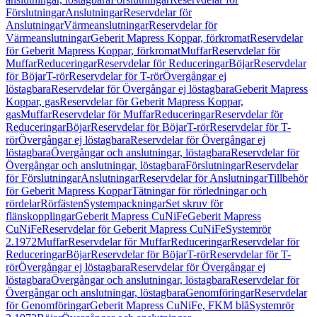
Förslutningar
Anslutningar
Reservdelar för
Anslutningar
Värmeanslutningar
Reservdelar för
Värmeanslutningar
Geberit Mapress Koppar, förkromat
Reservdelar
för Geberit Mapress Koppar, förkromat
Muffar
Reservdelar för
Muffar
Reduceringar
Reservdelar för Reduceringar
Böjar
Reservdelar
för Böjar
T-rör
Reservdelar för T-rör
Övergångar ej
löstagbara
Reservdelar för Övergångar ej löstagbara
Geberit Mapress
Koppar, gas
Reservdelar för Geberit Mapress Koppar,
gas
Muffar
Reservdelar för Muffar
Reduceringar
Reservdelar för
Reduceringar
Böjar
Reservdelar för Böjar
T-rör
Reservdelar för T-
rör
Övergångar ej löstagbara
Reservdelar för Övergångar ej
löstagbara
Övergångar och anslutningar, löstagbara
Reservdelar för
Övergångar och anslutningar, löstagbara
Förslutningar
Reservdelar
för Förslutningar
Anslutningar
Reservdelar för Anslutningar
Tillbehör
för Geberit Mapress Koppar
Tätningar för rörledningar och
rördelar
Rörfästen
Systempackningar
Set skruv för
flänskopplingar
Geberit Mapress CuNiFe
Geberit Mapress
CuNiFe
Reservdelar för Geberit Mapress CuNiFe
Systemrör
2.1972
Muffar
Reservdelar för Muffar
Reduceringar
Reservdelar för
Reduceringar
Böjar
Reservdelar för Böjar
T-rör
Reservdelar för T-
rör
Övergångar ej löstagbara
Reservdelar för Övergångar ej
löstagbara
Övergångar och anslutningar, löstagbara
Reservdelar för
Övergångar och anslutningar, löstagbara
Genomföringar
Reservdelar
för Genomföringar
Geberit Mapress CuNiFe, FKM blå
Systemrör