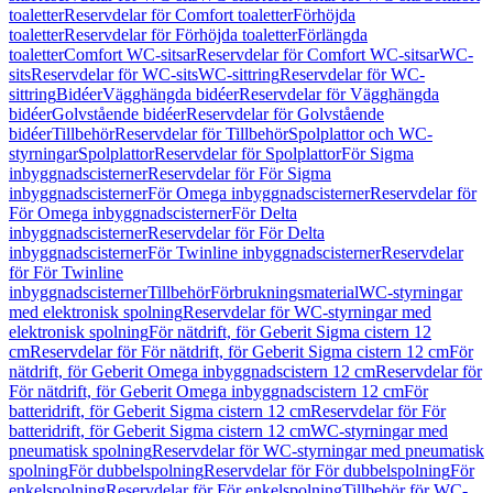
toaletter
Reservdelar för Comfort toaletter
Förhöjda
toaletter
Reservdelar för Förhöjda toaletter
Förlängda
toaletter
Comfort WC-sitsar
Reservdelar för Comfort WC-sitsar
WC-
sits
Reservdelar för WC-sits
WC-sittring
Reservdelar för WC-
sittring
Bidéer
Vägghängda bidéer
Reservdelar för Vägghängda
bidéer
Golvstående bidéer
Reservdelar för Golvstående
bidéer
Tillbehör
Reservdelar för Tillbehör
Spolplattor och WC-
styrningar
Spolplattor
Reservdelar för Spolplattor
För Sigma
inbyggnadscisterner
Reservdelar för För Sigma
inbyggnadscisterner
För Omega inbyggnadscisterner
Reservdelar för
För Omega inbyggnadscisterner
För Delta
inbyggnadscisterner
Reservdelar för För Delta
inbyggnadscisterner
För Twinline inbyggnadscisterner
Reservdelar
för För Twinline
inbyggnadscisterner
Tillbehör
Förbrukningsmaterial
WC-styrningar
med elektronisk spolning
Reservdelar för WC-styrningar med
elektronisk spolning
För nätdrift, för Geberit Sigma cistern 12
cm
Reservdelar för För nätdrift, för Geberit Sigma cistern 12 cm
För
nätdrift, för Geberit Omega inbyggnadscistern 12 cm
Reservdelar för
För nätdrift, för Geberit Omega inbyggnadscistern 12 cm
För
batteridrift, för Geberit Sigma cistern 12 cm
Reservdelar för För
batteridrift, för Geberit Sigma cistern 12 cm
WC-styrningar med
pneumatisk spolning
Reservdelar för WC-styrningar med pneumatisk
spolning
För dubbelspolning
Reservdelar för För dubbelspolning
För
enkelspolning
Reservdelar för För enkelspolning
Tillbehör för WC-