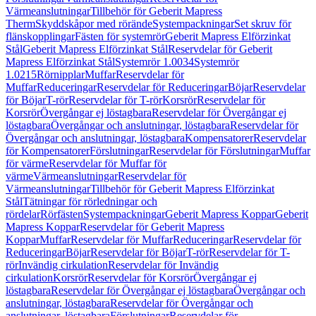
Värmeanslutningar
Tillbehör för Geberit Mapress
Therm
Skyddskåpor med rörände
Systempackningar
Set skruv för
flänskopplingar
Fästen för systemrör
Geberit Mapress Elförzinkat
Stål
Geberit Mapress Elförzinkat Stål
Reservdelar för Geberit
Mapress Elförzinkat Stål
Systemrör 1.0034
Systemrör
1.0215
Rörnipplar
Muffar
Reservdelar för
Muffar
Reduceringar
Reservdelar för Reduceringar
Böjar
Reservdelar
för Böjar
T-rör
Reservdelar för T-rör
Korsrör
Reservdelar för
Korsrör
Övergångar ej löstagbara
Reservdelar för Övergångar ej
löstagbara
Övergångar och anslutningar, löstagbara
Reservdelar för
Övergångar och anslutningar, löstagbara
Kompensatorer
Reservdelar
för Kompensatorer
Förslutningar
Reservdelar för Förslutningar
Muffar
för värme
Reservdelar för Muffar för
värme
Värmeanslutningar
Reservdelar för
Värmeanslutningar
Tillbehör för Geberit Mapress Elförzinkat
Stål
Tätningar för rörledningar och
rördelar
Rörfästen
Systempackningar
Geberit Mapress Koppar
Geberit
Mapress Koppar
Reservdelar för Geberit Mapress
Koppar
Muffar
Reservdelar för Muffar
Reduceringar
Reservdelar för
Reduceringar
Böjar
Reservdelar för Böjar
T-rör
Reservdelar för T-
rör
Invändig cirkulation
Reservdelar för Invändig
cirkulation
Korsrör
Reservdelar för Korsrör
Övergångar ej
löstagbara
Reservdelar för Övergångar ej löstagbara
Övergångar och
anslutningar, löstagbara
Reservdelar för Övergångar och
anslutningar, löstagbara
Förslutningar
Reservdelar för