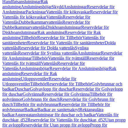
Handfatsanslutningar
Rak
anslutning
Anslutningsböjar
Skydd
Anslutningar
Reservdelar för
Anslutningar
Packningar
Vattenlås för köksvaskar
Reservdelar för
Vattenlås för köksvaskar
Vattenlås
Reservdelar för
Vattenlås
Dubbelkammarvattenlås
Reservdelar för
Dubbelkammarvattenlås
Diskhoanslutningar
Reservdelar för
Diskhoanslutningar
Rak anslutning
Reservdelar för Rak
anslutning
Tillbehör
Reservdelar för Tillbehör
Vattenlås för
sanitärenheter
Reservdelar för Vattenlås för sanitärenheter
Dolda
vattenlås
Reservdelar för Dolda vattenlås
Synliga
vattenlås
Reservdelar för Synliga vattenlås
Anslutningar
Reservdelar
för Anslutningar
Tillbehör
Vattenlås för tvättställ
Reservdelar för
Vattenlås för tvättställ
Vattenlås
Reservdelar för
Vattenlås
Anslutningsböjar
Reservdelar för Anslutningsböjar
Rak
anslutning
Reservdelar för Rak
anslutning
Utloppsventiler
Reservdelar för
Utloppsventiler
Tillbehör
Reservdelar för Tillbehör
Golvbrunnar och
badkar
Duschar
Golvavlopp för duschar
Reservdelar för Golvavlopp
för duschar
Golvränna
Reservdelar för Golvränna
Tillbehör för
golvrännor
Golvbrunn för dusch
Reservdelar för Golvbrunn för
dusch
Tillbehör för golvbrunnar
Reservdelar för Tillbehör för
golvbrunnar
Badkar
Badkar av sanitetsakryl
Rektangulära
badkar
Aggregatanslutningar för duschar och badkar
Vattenlås för
duschkar, d52
Reservdelar för Vattenlås för duschkar, d52
Utan propp
för avlopp
Reservdelar för Utan propp för avlopp
Propp för