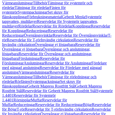
Värmeanslutningar
Tillbehör
Tätningar för systemrör och
rördelar
Tätningar för rördelar
Fästen för
systemrör
Systempackningar
Set skruv för
flänskopplingar
Förbrukningsmaterial
Geberit Mepla
Systemrör
tappvatten, multilayer
Reservdelar för Systemrör tappvatten,
multilayer
Rördelar
Reservdelar för Rördelar
Kopplingar
Reservdelar
för Kopplingar
Reduceringar
Reservdelar för
Reduceringar
Övergångsvinklar
Reservdelar för Övergångsvinklar
T-
rör
Reservdelar för T-rör
Invändig cirkulation
Reservdelar för
Invändig cirkulation
Övergångar ej löstagbara
Reservdelar för
Övergångar ej löstagbara
Övergångar och anslutningar,
löstagbara
Reservdelar för Övergångar och anslutningar,
löstagbara
Förslutningar
Reservdelar för
Förslutningar
Anslutningar
Reservdelar för Anslutningar
Fördelare
med gängad anslutning
Reservdelar för Fördelare med gängad
anslutning
Värmeanslutningar
Reservdelar för
Värmeanslutningar
Tillbehör
Tätningar för rörledningar och
rördelar
Rörfästen
Systempackningar
Set skruv för
flänskopplingar
Geberit Mapress Rostfritt Stål
Geberit Mapress
Rostfritt Stål
Reservdelar för Geberit Mapress Rostfritt Stål
Systemrör
1.4401
Reservdelar för Systemrör
1.4401
Rörnipplar
Muffar
Reservdelar för
Muffar
Reduceringar
Reservdelar för Reduceringar
Böjar
Reservdelar
för Böjar
T-rör
Reservdelar för T-rör
Invändig cirkulation
Reservdelar
för Invändig cirkulation
Övergångar ej löstagbara
Reservdelar för