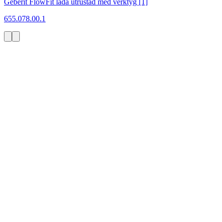
Geberit FlowFit låda utrustad med verktyg [1]
655.078.00.1