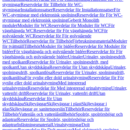
styrningar
Reservdelar för Tillbehör för WC-
styrningar
Installationssatser
Reservdelar för Installationssatser
För
WC-styrningar med elektronisk spolning
Reservdelar för För WC-
styrningar med elektronisk spolning
Geberit Monolith
moduler
Moduler för WC
Reservdelar för Moduler för WC
För
vägghängda WC
Reservdelar för För vägghängda WC
För
golvstående WC
Reservdelar för För golvstående
WC
Tillbehör
Reservdelar för Tillbehör
Förbrukningsmaterial
Moduler
för tvättställ
Tillbehör
Moduler för bidéer
Reservdelar för Moduler för
bidéer
För vägghängda och golvstående bidéer
Reservdelar för För
vägghängda och golvstående bidéer
Urinaler
Urinaler, spolningsdrift,
med spolkant
Reservdelar för Urinaler, spolningsdrift, med
spolkant
Utan skyddskåpa
Reservdelar för Utan skyddskåpa
Urinaler,
spolningsdrift, spolkantlösa
Reservdelar för Urinaler, spolningsdrift,
spolkantlösa
För synlig eller dold urinalstyrning
Reservdelar för För
synlig eller dold urinalstyrning
Med integrerad
urinalstyrning
Reservdelar för Med integrerad urinalstyrning
Urinaler,
vattenfri drift
Reservdelar för Urinaler, vattenfri drift
Utan
skyddskåpa
Reservdelar för Utan
skyddskåpa
Skiljeväggar
Skiljeväggar i plast
Skiljeväggar i
glas
Skiljeväggar av sanitetsporslin
Tillbehör
Reservdelar för
Tillbehör
Vattenlås och vattenlåstillbehör
Spolrör, spolrörsböjar och
adaptrar
Reservdelar för Spolrör, spolrörsböjar och
adaptrar
Infästningsmaterial
Urinalstyrningar
Dolt
montage
Reservdelar för Dolt montage
Med elektronisk spolning,