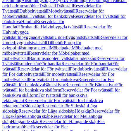
anslutning
Anslutningsböjar
Skydd
Anslutningar
Packningar
Tvättställ
och badrumsmöbler
Tvättställ
Tvättställ
Reservdelar för
Tvättställ
Dubbeltvättställ
Möbeltvättställ
Reservdelar för
Möbeltvättställ
Tvättställ för bänkskiva
Reservdelar för Tvättställ för
bänkskiva
Handfat
Reservdelar för
Handfat
Hörnhandfat
Halvinbyggda tvättställ
Reservdelar för
Halvinbyggda
tvättställ
Inbyggnadstvättställ
Underbyggnadstvättställ
Reservdelar för
Underbyggnadstvättställ
Tillbehör
Propp för
avlopp
Infästningsmaterial
Möbelpaket
Möbelpaket med
möbeltvättställ
Reservdelar för Möbelpaket med
möbeltvättställ
Badrumsmöbler
Tvättställsunderskåp
Reservdelar för
Tvättställsunderskåp
För handfat
Reservdelar för För handfat
För
tvättställ
Reservdelar för För tvättställ
För dubbeltvättställ
Reservdelar
för För dubbeltvättställ
För möbeltvättställ
Reservdelar för För
möbeltvättställ
För tvättställ för bänkskiva
Reservdelar för För
tvättställ för bänkskiva
Bänkskivor
Reservdelar för Bänkskivor
För
tvättställ för bänkskiva skålform
Reservdelar för För tvättställ för
bänkskiva skålform
För tvättställ för bänkskiva
rektangulärt
Reservdelar för För tvättställ för bänkskiva
rektangulärt
Sidoskåp
Reservdelar för Sidoskåp
Låga
sidoskåp
Reservdelar för Låga sidoskåp
Högskåp
Reservdelar för
Högskåp
Mellanhöga skåp
Reservdelar för Mellanhöga
skåp
Hängande skåp
Reservdelar för Hängande skåp
Fler
badrumsmöbler
Reservdelar för Fler