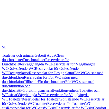
SE
Toaletter och urinaler
Geberit AquaClean
duschtoaletter
Duschtoaletter
Reservdelar för
Duschtoaletter
Vägghängda WC
Reservdelar för Vägghängda
WC
Golvstående WC
Reservdelar för Golvstående
WC
Designplattor
Reservdelar för Designplattor
För WC-sitsar med
duschfunktion
Reservdelar för För WC-sitsar med
duschfunktion
Tillbehör
För duschtoaletter
För WC-sitsar med
duschfunktion och
duschtoalett
Förbrukningsmaterial
Funktionsenheter
Toaletter och
WC-sitsar
Vägghängda WC
Reservdelar för Vägghängda
WC
Toaletter
Reservdelar för Toaletter
Golvstående WC
Reservdelar
för Golvstående WC
Toaletter
Reservdelar för Toaletter
WC-
sits
Reservdelar för WC-sits
WC-sits
Reservdelar för WC-sits
Comfort