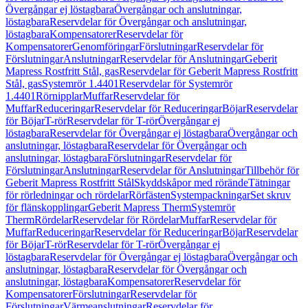
Övergångar ej löstagbara
Övergångar och anslutningar,
löstagbara
Reservdelar för Övergångar och anslutningar,
löstagbara
Kompensatorer
Reservdelar för
Kompensatorer
Genomföringar
Förslutningar
Reservdelar för
Förslutningar
Anslutningar
Reservdelar för Anslutningar
Geberit
Mapress Rostfritt Stål, gas
Reservdelar för Geberit Mapress Rostfritt
Stål, gas
Systemrör 1.4401
Reservdelar för Systemrör
1.4401
Rörnipplar
Muffar
Reservdelar för
Muffar
Reduceringar
Reservdelar för Reduceringar
Böjar
Reservdelar
för Böjar
T-rör
Reservdelar för T-rör
Övergångar ej
löstagbara
Reservdelar för Övergångar ej löstagbara
Övergångar och
anslutningar, löstagbara
Reservdelar för Övergångar och
anslutningar, löstagbara
Förslutningar
Reservdelar för
Förslutningar
Anslutningar
Reservdelar för Anslutningar
Tillbehör för
Geberit Mapress Rostfritt Stål
Skyddskåpor med rörände
Tätningar
för rörledningar och rördelar
Rörfästen
Systempackningar
Set skruv
för flänskopplingar
Geberit Mapress Therm
Systemrör
Therm
Rördelar
Reservdelar för Rördelar
Muffar
Reservdelar för
Muffar
Reduceringar
Reservdelar för Reduceringar
Böjar
Reservdelar
för Böjar
T-rör
Reservdelar för T-rör
Övergångar ej
löstagbara
Reservdelar för Övergångar ej löstagbara
Övergångar och
anslutningar, löstagbara
Reservdelar för Övergångar och
anslutningar, löstagbara
Kompensatorer
Reservdelar för
Kompensatorer
Förslutningar
Reservdelar för
Förslutningar
Värmeanslutningar
Reservdelar för