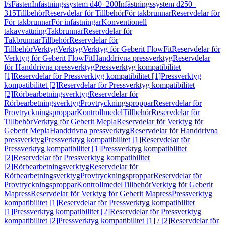
l/s
Fästen
Infästningssystem d40–200
Infästningssystem d250–
315
Tillbehör
Reservdelar för Tillbehör
För takbrunnar
Reservdelar för
För takbrunnar
För infästningar
Konventionell
takavvattning
Takbrunnar
Reservdelar för
Takbrunnar
Tillbehör
Reservdelar för
Tillbehör
Verktyg
Verktyg
Verktyg för Geberit FlowFit
Reservdelar för
Verktyg för Geberit FlowFit
Handdrivna pressverktyg
Reservdelar
för Handdrivna pressverktyg
Pressverktyg kompatibilitet
[1]
Reservdelar för Pressverktyg kompatibilitet [1]
Pressverktyg
kompatibilitet [2]
Reservdelar för Pressverktyg kompatibilitet
[2]
Rörbearbetningsverktyg
Reservdelar för
Rörbearbetningsverktyg
Provtryckningsproppar
Reservdelar för
Provtryckningsproppar
Kontrollmedel
Tillbehör
Reservdelar för
Tillbehör
Verktyg för Geberit Mepla
Reservdelar för Verktyg för
Geberit Mepla
Handdrivna pressverktyg
Reservdelar för Handdrivna
pressverktyg
Pressverktyg kompatibilitet [1]
Reservdelar för
Pressverktyg kompatibilitet [1]
Pressverktyg kompatibilitet
[2]
Reservdelar för Pressverktyg kompatibilitet
[2]
Rörbearbetningsverktyg
Reservdelar för
Rörbearbetningsverktyg
Provtryckningsproppar
Reservdelar för
Provtryckningsproppar
Kontrollmedel
Tillbehör
Verktyg för Geberit
Mapress
Reservdelar för Verktyg för Geberit Mapress
Pressverktyg
kompatibilitet [1]
Reservdelar för Pressverktyg kompatibilitet
[1]
Pressverktyg kompatibilitet [2]
Reservdelar för Pressverktyg
kompatibilitet [2]
Pressverktyg kompatibilitet [1] / [2]
Reservdelar för