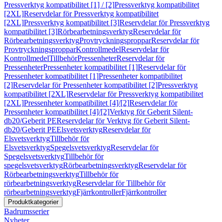
Pressverktyg kompatibilitet [1] / [2]
Pressverktyg kompatibilitet
[2XL]
Reservdelar för Pressverktyg kompatibilitet
[2XL]
Pressverktyg kompatibilitet [3]
Reservdelar för Pressverktyg
kompatibilitet [3]
Rörbearbetningsverktyg
Reservdelar för
Rörbearbetningsverktyg
Provtryckningsproppar
Reservdelar för
Provtryckningsproppar
Kontrollmedel
Reservdelar för
Kontrollmedel
Tillbehör
Pressenheter
Reservdelar för
Pressenheter
Pressenheter kompatibilitet [1]
Reservdelar för
Pressenheter kompatibilitet [1]
Pressenheter kompatibilitet
[2]
Reservdelar för Pressenheter kompatibilitet [2]
Pressverktyg
kompatibilitet [2XL]
Reservdelar för Pressverktyg kompatibilitet
[2XL]
Pressenheter kompatibilitet [4]/[2]
Reservdelar för
Pressenheter kompatibilitet [4]/[2]
Verktyg för Geberit Silent-
db20/Geberit PE
Reservdelar för Verktyg för Geberit Silent-
db20/Geberit PE
Elsvetsverktyg
Reservdelar för
Elsvetsverktyg
Tillbehör för
Elsvetsverktyg
Spegelsvetsverktyg
Reservdelar för
Spegelsvetsverktyg
Tillbehör för
spegelsvetsverktyg
Rörbearbetningsverktyg
Reservdelar för
Rörbearbetningsverktyg
Tillbehör för
rörbearbetningsverktyg
Reservdelar för Tillbehör för
rörbearbetningsverktyg
Fjärrkontroller
Fjärrkontroller
Produktkategorier
Badrumsserier
Nyheter