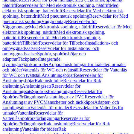
nätdrift
Reservdelar för Med elektronisk spolning, nätdrift
Med
elektronisk spolning, batteridrift
Reservdelar för Med elektronisk
spolning, batteridrift
Med pneumatisk spolning
Reservdelar för Med
pneumatisk spolning
Väggmontage
Reservdelar för
Väggmontage
Med elektronisk spolning, nätdrift
Reservdelar för Med
elektronisk spolning, nätdrift
Med elektronisk spolning,
batteridrift
Reservdelar för Med elektronisk spolning,
batteridrift
Tillbehör
Reservdelar för Tillbehör
Installations- och
ombyggnadssatser
Reservdelar för Installations- och
ombyggnadssatser
Spolrör, spolrörsböjar och
adaptrar
Täckplattor
Integrerade
styrningar
Fjärrkontroller
Apparatanslutningar för toaletter, urinaler
och bidéer
Vattenlås för WC och tvättställ
Reservdelar för Vattenlås
för WC och tvättställ
Anslutningsböjar
Reservdelar för
Anslutningsböjar
Rak anslutning
Reservdelar för Rak
anslutning
Anslutningssats
Reservdelar för
Anslutningssats
Spolrörsförlängningar
Reservdelar för
Spolrörsförlängningar
Anslutningar av PVC
Reservdelar för
Anslutningar av PVC
Manschetter och täckkåpor
Adapter- och
kopplingsdelar
Vattenlås för urinaler
Reservdelar för Vattenlås för
urinaler
Vattenlås
Reservdelar för
Vattenlås
Spolrörsförlängningar
Reservdelar för
Spolrörsförlängningar
Rak anslutning
Reservdelar för Rak
anslutning
Vattenlås för bidéer
Rak