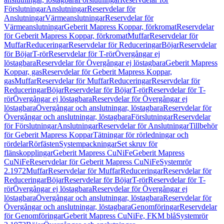
Förslutningar
Anslutningar
Reservdelar för
Anslutningar
Värmeanslutningar
Reservdelar för
Värmeanslutningar
Geberit Mapress Koppar, förkromat
Reservdelar
för Geberit Mapress Koppar, förkromat
Muffar
Reservdelar för
Muffar
Reduceringar
Reservdelar för Reduceringar
Böjar
Reservdelar
för Böjar
T-rör
Reservdelar för T-rör
Övergångar ej
löstagbara
Reservdelar för Övergångar ej löstagbara
Geberit Mapress
Koppar, gas
Reservdelar för Geberit Mapress Koppar,
gas
Muffar
Reservdelar för Muffar
Reduceringar
Reservdelar för
Reduceringar
Böjar
Reservdelar för Böjar
T-rör
Reservdelar för T-
rör
Övergångar ej löstagbara
Reservdelar för Övergångar ej
löstagbara
Övergångar och anslutningar, löstagbara
Reservdelar för
Övergångar och anslutningar, löstagbara
Förslutningar
Reservdelar
för Förslutningar
Anslutningar
Reservdelar för Anslutningar
Tillbehör
för Geberit Mapress Koppar
Tätningar för rörledningar och
rördelar
Rörfästen
Systempackningar
Set skruv för
flänskopplingar
Geberit Mapress CuNiFe
Geberit Mapress
CuNiFe
Reservdelar för Geberit Mapress CuNiFe
Systemrör
2.1972
Muffar
Reservdelar för Muffar
Reduceringar
Reservdelar för
Reduceringar
Böjar
Reservdelar för Böjar
T-rör
Reservdelar för T-
rör
Övergångar ej löstagbara
Reservdelar för Övergångar ej
löstagbara
Övergångar och anslutningar, löstagbara
Reservdelar för
Övergångar och anslutningar, löstagbara
Genomföringar
Reservdelar
för Genomföringar
Geberit Mapress CuNiFe, FKM blå
Systemrör