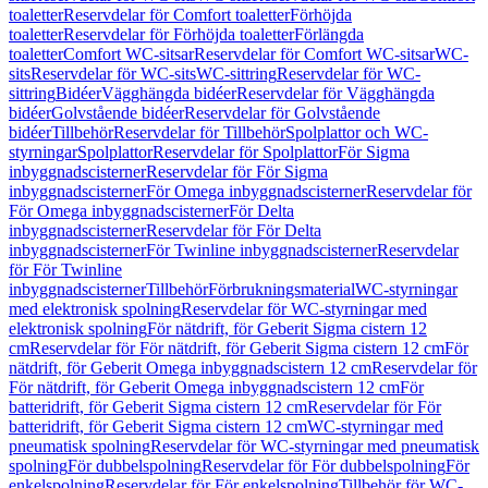
toaletter
Reservdelar för Comfort toaletter
Förhöjda
toaletter
Reservdelar för Förhöjda toaletter
Förlängda
toaletter
Comfort WC-sitsar
Reservdelar för Comfort WC-sitsar
WC-
sits
Reservdelar för WC-sits
WC-sittring
Reservdelar för WC-
sittring
Bidéer
Vägghängda bidéer
Reservdelar för Vägghängda
bidéer
Golvstående bidéer
Reservdelar för Golvstående
bidéer
Tillbehör
Reservdelar för Tillbehör
Spolplattor och WC-
styrningar
Spolplattor
Reservdelar för Spolplattor
För Sigma
inbyggnadscisterner
Reservdelar för För Sigma
inbyggnadscisterner
För Omega inbyggnadscisterner
Reservdelar för
För Omega inbyggnadscisterner
För Delta
inbyggnadscisterner
Reservdelar för För Delta
inbyggnadscisterner
För Twinline inbyggnadscisterner
Reservdelar
för För Twinline
inbyggnadscisterner
Tillbehör
Förbrukningsmaterial
WC-styrningar
med elektronisk spolning
Reservdelar för WC-styrningar med
elektronisk spolning
För nätdrift, för Geberit Sigma cistern 12
cm
Reservdelar för För nätdrift, för Geberit Sigma cistern 12 cm
För
nätdrift, för Geberit Omega inbyggnadscistern 12 cm
Reservdelar för
För nätdrift, för Geberit Omega inbyggnadscistern 12 cm
För
batteridrift, för Geberit Sigma cistern 12 cm
Reservdelar för För
batteridrift, för Geberit Sigma cistern 12 cm
WC-styrningar med
pneumatisk spolning
Reservdelar för WC-styrningar med pneumatisk
spolning
För dubbelspolning
Reservdelar för För dubbelspolning
För
enkelspolning
Reservdelar för För enkelspolning
Tillbehör för WC-