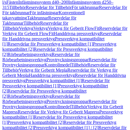
l/s
Fästen
Infästningssystem d40–200
Infästningssystem d250–
315
Tillbehör
Reservdelar för Tillbehör
För takbrunnar
Reservdelar för
För takbrunnar
För infästningar
Konventionell
takavvattning
Takbrunnar
Reservdelar för
Takbrunnar
Tillbehör
Reservdelar för
Tillbehör
Verktyg
Verktyg
Verktyg för Geberit FlowFit
Reservdelar för
Verktyg för Geberit FlowFit
Handdrivna pressverktyg
Reservdelar
för Handdrivna pressverktyg
Pressverktyg kompatibilitet
[1]
Reservdelar för Pressverktyg kompatibilitet [1]
Pressverktyg
kompatibilitet [2]
Reservdelar för Pressverktyg kompatibilitet
[2]
Rörbearbetningsverktyg
Reservdelar för
Rörbearbetningsverktyg
Provtryckningsproppar
Reservdelar för
Provtryckningsproppar
Kontrollmedel
Tillbehör
Reservdelar för
Tillbehör
Verktyg för Geberit Mepla
Reservdelar för Verktyg för
Geberit Mepla
Handdrivna pressverktyg
Reservdelar för Handdrivna
pressverktyg
Pressverktyg kompatibilitet [1]
Reservdelar för
Pressverktyg kompatibilitet [1]
Pressverktyg kompatibilitet
[2]
Reservdelar för Pressverktyg kompatibilitet
[2]
Rörbearbetningsverktyg
Reservdelar för
Rörbearbetningsverktyg
Provtryckningsproppar
Reservdelar för
Provtryckningsproppar
Kontrollmedel
Tillbehör
Verktyg för Geberit
Mapress
Reservdelar för Verktyg för Geberit Mapress
Pressverktyg
kompatibilitet [1]
Reservdelar för Pressverktyg kompatibilitet
[1]
Pressverktyg kompatibilitet [2]
Reservdelar för Pressverktyg
kompatibilitet [2]
Pressverktyg kompatibilitet [1] / [2]
Reservdelar för