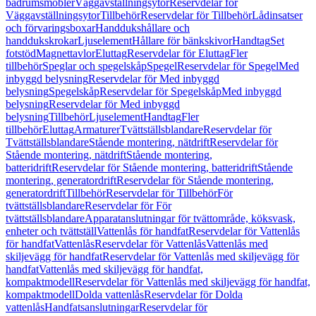
badrumsmöbler
Väggavställningsytor
Reservdelar för
Väggavställningsytor
Tillbehör
Reservdelar för Tillbehör
Lådinsatser
och förvaringsboxar
Handdukshållare och
handdukskrokar
Ljuselement
Hållare för bänkskivor
Handtag
Set
fotstöd
Magnettavlor
Eluttag
Reservdelar för Eluttag
Fler
tillbehör
Speglar och spegelskåp
Spegel
Reservdelar för Spegel
Med
inbyggd belysning
Reservdelar för Med inbyggd
belysning
Spegelskåp
Reservdelar för Spegelskåp
Med inbyggd
belysning
Reservdelar för Med inbyggd
belysning
Tillbehör
Ljuselement
Handtag
Fler
tillbehör
Eluttag
Armaturer
Tvättställsblandare
Reservdelar för
Tvättställsblandare
Stående montering, nätdrift
Reservdelar för
Stående montering, nätdrift
Stående montering,
batteridrift
Reservdelar för Stående montering, batteridrift
Stående
montering, generatordrift
Reservdelar för Stående montering,
generatordrift
Tillbehör
Reservdelar för Tillbehör
För
tvättställsblandare
Reservdelar för För
tvättställsblandare
Apparatanslutningar för tvättområde, köksvask,
enheter och tvättställ
Vattenlås för handfat
Reservdelar för Vattenlås
för handfat
Vattenlås
Reservdelar för Vattenlås
Vattenlås med
skiljevägg för handfat
Reservdelar för Vattenlås med skiljevägg för
handfat
Vattenlås med skiljevägg för handfat,
kompaktmodell
Reservdelar för Vattenlås med skiljevägg för handfat,
kompaktmodell
Dolda vattenlås
Reservdelar för Dolda
vattenlås
Handfatsanslutningar
Reservdelar för