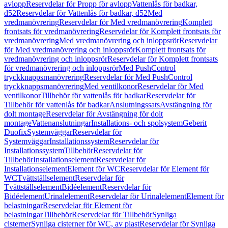
avlopp
Reservdelar för Propp för avlopp
Vattenlås för badkar,
d52
Reservdelar för Vattenlås för badkar, d52
Med
vredmanövrering
Reservdelar för Med vredmanövrering
Komplett
frontsats för vredmanövrering
Reservdelar för Komplett frontsats för
vredmanövrering
Med vredmanövrering och inloppsrör
Reservdelar
för Med vredmanövrering och inloppsrör
Komplett frontsats för
vredmanövrering och inloppsrör
Reservdelar för Komplett frontsats
för vredmanövrering och inloppsrör
Med PushControl
tryckknappsmanövrering
Reservdelar för Med PushControl
tryckknappsmanövrering
Med ventilkonor
Reservdelar för Med
ventilkonor
Tillbehör för vattenlås för badkar
Reservdelar för
Tillbehör för vattenlås för badkar
Anslutningssats
Avstängning för
dolt montage
Reservdelar för Avstängning för dolt
montage
Vattenanslutningar
Installations- och spolsystem
Geberit
Duofix
Systemväggar
Reservdelar för
Systemväggar
Installationssystem
Reservdelar för
Installationssystem
Tillbehör
Reservdelar för
Tillbehör
Installationselement
Reservdelar för
Installationselement
Element för WC
Reservdelar för Element för
WC
Tvättställselement
Reservdelar för
Tvättställselement
Bidéelement
Reservdelar för
Bidéelement
Urinalelement
Reservdelar för Urinalelement
Element för
belastningar
Reservdelar för Element för
belastningar
Tillbehör
Reservdelar för Tillbehör
Synliga
cisterner
Synliga cisterner för WC, av plast
Reservdelar för Synliga