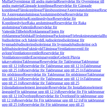
Muffar
Övergångar till andra material
Reservdelar för Övergångar till
andra material
Gängade kopplingar
Reservdelar för Gängade
kopplingar
Flänskopplingar
Flänsbussningar
Aggregatanslutningar
Rese
för Aggregatanslutningar
Anslutningsböjar
Reservdelar för
Anslutningsböjar
Kopplingshylsor
Reservdelar för
Kopplingshylsor
Raka anslutningar
Reservdelar för Raka
anslutningar
Vattenlås
Reservdelar för
Vattenlås
Tillbehör
Rörklammrar
Fästen för
rörklammrar
Stödskal
Förslutningar
Packningar
Förbrukningsmaterial
Br
ljudisolering och fuktskydd
Ljudisolering
Isoleringar för
byggnadsljudisolering
Isoleringar för byggnadsljudisolering och
luftljudsisolering
Fuktskydd
Tätningar
Ventilationsventil för
avlopp
Ventilationsventiler
Reservdelar för
Ventilationsventiler
Energisparventiler
Geberit Pluvia
takavvattning
Takbrunnar
Reservdelar för Takbrunnar
Takbrunnar
upp till 12 l/s
Reservdelar för Takbrunnar upp till 12 l/s
Takbrunnar
upp till 25 l/s
Reservdelar för Takbrunnar upp till 25 l/s
Takbrunnar
för stödrännor
Reservdelar för Takbrunnar för stödrännor
Takbrunnar
upp till 12 l/s
Reservdelar för Takbrunnar upp till 12 l/s
Takbrunnar
upp till 25 l/s
Reservdelar för Takbrunnar upp till 25
l/s
Installationselement ångspärr
Reservdelar för Installationselement
ångspärr
För takbrunnar upp till 12 l/s
Reservdelar för För takbrunnar
upp till 12 l/s
Överlopp
Reservdelar för Överlopp
För takbrunnar upp
till 12 l/s
Reservdelar för För takbrunnar upp till 12 l/s
För takbrunnar
upp till 25 l/s
Reservdelar för För takbrunnar upp till 25