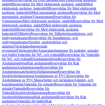
nätdrift
Reservdelar för Med elektronisk spolning, nätdrift
Med
elektronisk spolning, batteridrift
Reservdelar för Med elektronisk
spolning, batteridrift
Med pneumatisk spolning
Reservdelar för Med
pneumatisk spolning
Väggmontage
Reservdelar för
Väggmontage
Med elektronisk spolning, nätdrift
Reservdelar för Med
elektronisk spolning, nätdrift
Med elektronisk spolning,
batteridrift
Reservdelar för Med elektronisk spolning,
batteridrift
Tillbehör
Reservdelar för Tillbehör
Installations- och
ombyggnadssatser
Reservdelar för Installations- och
ombyggnadssatser
Spolrör, spolrörsböjar och
adaptrar
Täckplattor
Integrerade
styrningar
Fjärrkontroller
Apparatanslutningar för toaletter, urinaler
och bidéer
Vattenlås för WC och tvättställ
Reservdelar för Vattenlås
för WC och tvättställ
Anslutningsböjar
Reservdelar för
Anslutningsböjar
Rak anslutning
Reservdelar för Rak
anslutning
Anslutningssats
Reservdelar för
Anslutningssats
Spolrörsförlängningar
Reservdelar för
Spolrörsförlängningar
Anslutningar av PVC
Reservdelar för
Anslutningar av PVC
Manschetter och täckkåpor
Adapter- och
kopplingsdelar
Vattenlås för urinaler
Reservdelar för Vattenlås för
urinaler
Vattenlås
Reservdelar för
Vattenlås
Spolrörsförlängningar
Reservdelar för
Spolrörsförlängningar
Rak anslutning
Reservdelar för Rak
anslutning
Vattenlås för bidéer
Rak