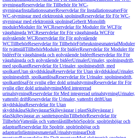
styrningar
Reservdelar för Tillbehör för WC-
styrningar
Installationssatser
Reservdelar för Installationssatser
För
WC-styrningar med elektronisk spolning
Reservdelar för För WC-
styrningar med elektronisk spolning
Geberit Monolith
moduler
Moduler för WC
Reservdelar för Moduler för WC
För
vägghängda WC
Reservdelar för För vägghängda WC
För
golvstående WC
Reservdelar för För golvstående
WC
Tillbehör
Reservdelar för Tillbehör
Förbrukningsmaterial
Moduler
för tvättställ
Tillbehör
Moduler för bidéer
Reservdelar för Moduler för
bidéer
För vägghängda och golvstående bidéer
Reservdelar för För
vägghängda och golvstående bidéer
Urinaler
Urinaler, spolningsdrift,
med spolkant
Reservdelar för Urinaler, spolningsdrift, med
spolkant
Utan skyddskåpa
Reservdelar för Utan skyddskåpa
Urinaler,
spolningsdrift, spolkantlösa
Reservdelar för Urinaler, spolningsdrift,
spolkantlösa
För synlig eller dold urinalstyrning
Reservdelar för För
synlig eller dold urinalstyrning
Med integrerad
urinalstyrning
Reservdelar för Med integrerad urinalstyrning
Urinaler,
vattenfri drift
Reservdelar för Urinaler, vattenfri drift
Utan
skyddskåpa
Reservdelar för Utan
skyddskåpa
Skiljeväggar
Skiljeväggar i plast
Skiljeväggar i
glas
Skiljeväggar av sanitetsporslin
Tillbehör
Reservdelar för
Tillbehör
Vattenlås och vattenlåstillbehör
Spolrör, spolrörsböjar och
adaptrar
Reservdelar för Spolrör, spolrörsböjar och
adaptrar
Infästningsmaterial
Urinalstyrningar
Dolt
montage
Reservdelar för Dolt montage
Med elektronisk spolning,