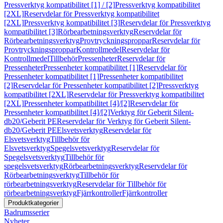
Pressverktyg kompatibilitet [1] / [2]
Pressverktyg kompatibilitet
[2XL]
Reservdelar för Pressverktyg kompatibilitet
[2XL]
Pressverktyg kompatibilitet [3]
Reservdelar för Pressverktyg
kompatibilitet [3]
Rörbearbetningsverktyg
Reservdelar för
Rörbearbetningsverktyg
Provtryckningsproppar
Reservdelar för
Provtryckningsproppar
Kontrollmedel
Reservdelar för
Kontrollmedel
Tillbehör
Pressenheter
Reservdelar för
Pressenheter
Pressenheter kompatibilitet [1]
Reservdelar för
Pressenheter kompatibilitet [1]
Pressenheter kompatibilitet
[2]
Reservdelar för Pressenheter kompatibilitet [2]
Pressverktyg
kompatibilitet [2XL]
Reservdelar för Pressverktyg kompatibilitet
[2XL]
Pressenheter kompatibilitet [4]/[2]
Reservdelar för
Pressenheter kompatibilitet [4]/[2]
Verktyg för Geberit Silent-
db20/Geberit PE
Reservdelar för Verktyg för Geberit Silent-
db20/Geberit PE
Elsvetsverktyg
Reservdelar för
Elsvetsverktyg
Tillbehör för
Elsvetsverktyg
Spegelsvetsverktyg
Reservdelar för
Spegelsvetsverktyg
Tillbehör för
spegelsvetsverktyg
Rörbearbetningsverktyg
Reservdelar för
Rörbearbetningsverktyg
Tillbehör för
rörbearbetningsverktyg
Reservdelar för Tillbehör för
rörbearbetningsverktyg
Fjärrkontroller
Fjärrkontroller
Produktkategorier
Badrumsserier
Nyheter