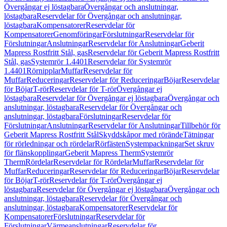
Övergångar ej löstagbara
Övergångar och anslutningar,
löstagbara
Reservdelar för Övergångar och anslutningar,
löstagbara
Kompensatorer
Reservdelar för
Kompensatorer
Genomföringar
Förslutningar
Reservdelar för
Förslutningar
Anslutningar
Reservdelar för Anslutningar
Geberit
Mapress Rostfritt Stål, gas
Reservdelar för Geberit Mapress Rostfritt
Stål, gas
Systemrör 1.4401
Reservdelar för Systemrör
1.4401
Rörnipplar
Muffar
Reservdelar för
Muffar
Reduceringar
Reservdelar för Reduceringar
Böjar
Reservdelar
för Böjar
T-rör
Reservdelar för T-rör
Övergångar ej
löstagbara
Reservdelar för Övergångar ej löstagbara
Övergångar och
anslutningar, löstagbara
Reservdelar för Övergångar och
anslutningar, löstagbara
Förslutningar
Reservdelar för
Förslutningar
Anslutningar
Reservdelar för Anslutningar
Tillbehör för
Geberit Mapress Rostfritt Stål
Skyddskåpor med rörände
Tätningar
för rörledningar och rördelar
Rörfästen
Systempackningar
Set skruv
för flänskopplingar
Geberit Mapress Therm
Systemrör
Therm
Rördelar
Reservdelar för Rördelar
Muffar
Reservdelar för
Muffar
Reduceringar
Reservdelar för Reduceringar
Böjar
Reservdelar
för Böjar
T-rör
Reservdelar för T-rör
Övergångar ej
löstagbara
Reservdelar för Övergångar ej löstagbara
Övergångar och
anslutningar, löstagbara
Reservdelar för Övergångar och
anslutningar, löstagbara
Kompensatorer
Reservdelar för
Kompensatorer
Förslutningar
Reservdelar för
Förslutningar
Värmeanslutningar
Reservdelar för