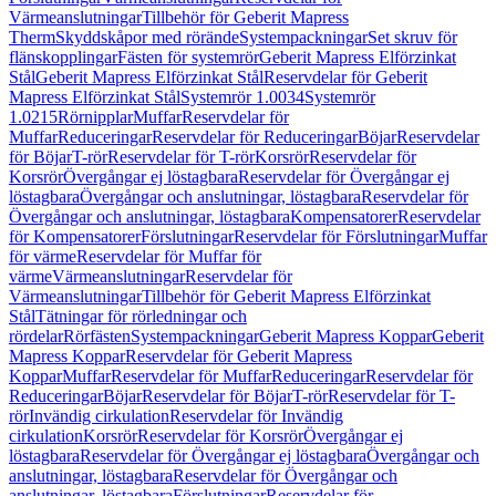
Värmeanslutningar
Tillbehör för Geberit Mapress
Therm
Skyddskåpor med rörände
Systempackningar
Set skruv för
flänskopplingar
Fästen för systemrör
Geberit Mapress Elförzinkat
Stål
Geberit Mapress Elförzinkat Stål
Reservdelar för Geberit
Mapress Elförzinkat Stål
Systemrör 1.0034
Systemrör
1.0215
Rörnipplar
Muffar
Reservdelar för
Muffar
Reduceringar
Reservdelar för Reduceringar
Böjar
Reservdelar
för Böjar
T-rör
Reservdelar för T-rör
Korsrör
Reservdelar för
Korsrör
Övergångar ej löstagbara
Reservdelar för Övergångar ej
löstagbara
Övergångar och anslutningar, löstagbara
Reservdelar för
Övergångar och anslutningar, löstagbara
Kompensatorer
Reservdelar
för Kompensatorer
Förslutningar
Reservdelar för Förslutningar
Muffar
för värme
Reservdelar för Muffar för
värme
Värmeanslutningar
Reservdelar för
Värmeanslutningar
Tillbehör för Geberit Mapress Elförzinkat
Stål
Tätningar för rörledningar och
rördelar
Rörfästen
Systempackningar
Geberit Mapress Koppar
Geberit
Mapress Koppar
Reservdelar för Geberit Mapress
Koppar
Muffar
Reservdelar för Muffar
Reduceringar
Reservdelar för
Reduceringar
Böjar
Reservdelar för Böjar
T-rör
Reservdelar för T-
rör
Invändig cirkulation
Reservdelar för Invändig
cirkulation
Korsrör
Reservdelar för Korsrör
Övergångar ej
löstagbara
Reservdelar för Övergångar ej löstagbara
Övergångar och
anslutningar, löstagbara
Reservdelar för Övergångar och
anslutningar, löstagbara
Förslutningar
Reservdelar för