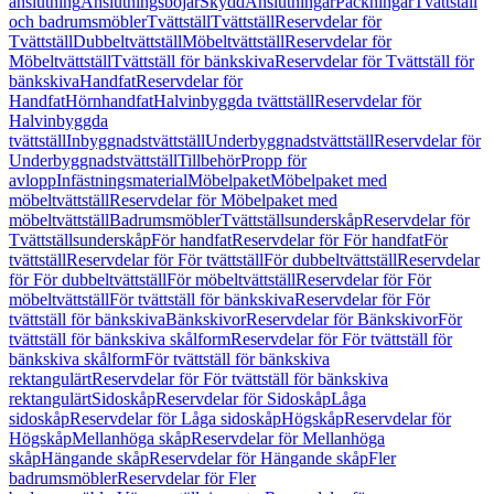
anslutning
Anslutningsböjar
Skydd
Anslutningar
Packningar
Tvättställ
och badrumsmöbler
Tvättställ
Tvättställ
Reservdelar för
Tvättställ
Dubbeltvättställ
Möbeltvättställ
Reservdelar för
Möbeltvättställ
Tvättställ för bänkskiva
Reservdelar för Tvättställ för
bänkskiva
Handfat
Reservdelar för
Handfat
Hörnhandfat
Halvinbyggda tvättställ
Reservdelar för
Halvinbyggda
tvättställ
Inbyggnadstvättställ
Underbyggnadstvättställ
Reservdelar för
Underbyggnadstvättställ
Tillbehör
Propp för
avlopp
Infästningsmaterial
Möbelpaket
Möbelpaket med
möbeltvättställ
Reservdelar för Möbelpaket med
möbeltvättställ
Badrumsmöbler
Tvättställsunderskåp
Reservdelar för
Tvättställsunderskåp
För handfat
Reservdelar för För handfat
För
tvättställ
Reservdelar för För tvättställ
För dubbeltvättställ
Reservdelar
för För dubbeltvättställ
För möbeltvättställ
Reservdelar för För
möbeltvättställ
För tvättställ för bänkskiva
Reservdelar för För
tvättställ för bänkskiva
Bänkskivor
Reservdelar för Bänkskivor
För
tvättställ för bänkskiva skålform
Reservdelar för För tvättställ för
bänkskiva skålform
För tvättställ för bänkskiva
rektangulärt
Reservdelar för För tvättställ för bänkskiva
rektangulärt
Sidoskåp
Reservdelar för Sidoskåp
Låga
sidoskåp
Reservdelar för Låga sidoskåp
Högskåp
Reservdelar för
Högskåp
Mellanhöga skåp
Reservdelar för Mellanhöga
skåp
Hängande skåp
Reservdelar för Hängande skåp
Fler
badrumsmöbler
Reservdelar för Fler