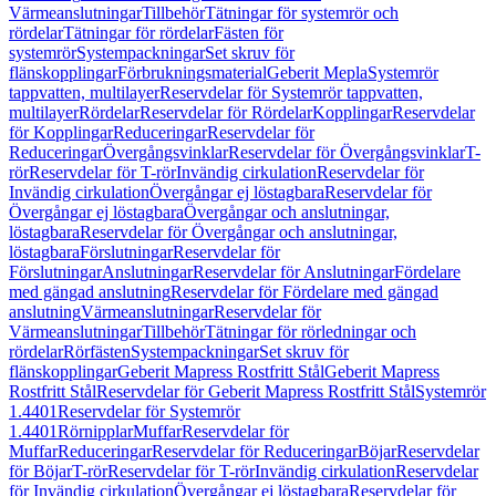
Värmeanslutningar
Tillbehör
Tätningar för systemrör och
rördelar
Tätningar för rördelar
Fästen för
systemrör
Systempackningar
Set skruv för
flänskopplingar
Förbrukningsmaterial
Geberit Mepla
Systemrör
tappvatten, multilayer
Reservdelar för Systemrör tappvatten,
multilayer
Rördelar
Reservdelar för Rördelar
Kopplingar
Reservdelar
för Kopplingar
Reduceringar
Reservdelar för
Reduceringar
Övergångsvinklar
Reservdelar för Övergångsvinklar
T-
rör
Reservdelar för T-rör
Invändig cirkulation
Reservdelar för
Invändig cirkulation
Övergångar ej löstagbara
Reservdelar för
Övergångar ej löstagbara
Övergångar och anslutningar,
löstagbara
Reservdelar för Övergångar och anslutningar,
löstagbara
Förslutningar
Reservdelar för
Förslutningar
Anslutningar
Reservdelar för Anslutningar
Fördelare
med gängad anslutning
Reservdelar för Fördelare med gängad
anslutning
Värmeanslutningar
Reservdelar för
Värmeanslutningar
Tillbehör
Tätningar för rörledningar och
rördelar
Rörfästen
Systempackningar
Set skruv för
flänskopplingar
Geberit Mapress Rostfritt Stål
Geberit Mapress
Rostfritt Stål
Reservdelar för Geberit Mapress Rostfritt Stål
Systemrör
1.4401
Reservdelar för Systemrör
1.4401
Rörnipplar
Muffar
Reservdelar för
Muffar
Reduceringar
Reservdelar för Reduceringar
Böjar
Reservdelar
för Böjar
T-rör
Reservdelar för T-rör
Invändig cirkulation
Reservdelar
för Invändig cirkulation
Övergångar ej löstagbara
Reservdelar för