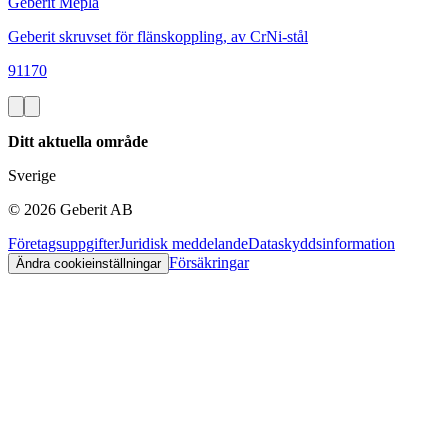
Geberit Mepla
Geberit skruvset för flänskoppling, av CrNi-stål
91170
Ditt aktuella område
Sverige
©
2026
Geberit AB
Företagsuppgifter
Juridisk meddelande
Dataskyddsinformation
Försäkringar
Ändra cookieinställningar