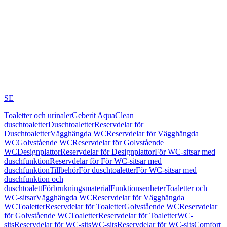
SE
Toaletter och urinaler
Geberit AquaClean
duschtoaletter
Duschtoaletter
Reservdelar för
Duschtoaletter
Vägghängda WC
Reservdelar för Vägghängda
WC
Golvstående WC
Reservdelar för Golvstående
WC
Designplattor
Reservdelar för Designplattor
För WC-sitsar med
duschfunktion
Reservdelar för För WC-sitsar med
duschfunktion
Tillbehör
För duschtoaletter
För WC-sitsar med
duschfunktion och
duschtoalett
Förbrukningsmaterial
Funktionsenheter
Toaletter och
WC-sitsar
Vägghängda WC
Reservdelar för Vägghängda
WC
Toaletter
Reservdelar för Toaletter
Golvstående WC
Reservdelar
för Golvstående WC
Toaletter
Reservdelar för Toaletter
WC-
sits
Reservdelar för WC-sits
WC-sits
Reservdelar för WC-sits
Comfort