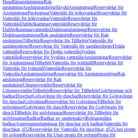
Handfatsanslutningar
Rak
anslutning
Anslutningsböjar
Skydd
Anslutningar
Reservdelar för
Anslutningar
Packningar
Vattenlås för köksvaskar
Reservdelar för
Vattenlås för köksvaskar
Vattenlås
Reservdelar för
Vattenlås
Dubbelkammarvattenlås
Reservdelar för
Dubbelkammarvattenlås
Diskhoanslutningar
Reservdelar för
Diskhoanslutningar
Rak anslutning
Reservdelar för Rak
anslutning
Tillbehör
Reservdelar för Tillbehör
Vattenlås för
sanitärenheter
Reservdelar för Vattenlås för sanitärenheter
Dolda
vattenlås
Reservdelar för Dolda vattenlås
Synliga
vattenlås
Reservdelar för Synliga vattenlås
Anslutningar
Reservdelar
för Anslutningar
Tillbehör
Vattenlås för tvättställ
Reservdelar för
Vattenlås för tvättställ
Vattenlås
Reservdelar för
Vattenlås
Anslutningsböjar
Reservdelar för Anslutningsböjar
Rak
anslutning
Reservdelar för Rak
anslutning
Utloppsventiler
Reservdelar för
Utloppsventiler
Tillbehör
Reservdelar för Tillbehör
Golvbrunnar och
badkar
Duschar
Golvavlopp för duschar
Reservdelar för Golvavlopp
för duschar
Golvränna
Reservdelar för Golvränna
Tillbehör för
golvrännor
Golvbrunn för dusch
Reservdelar för Golvbrunn för
dusch
Tillbehör för golvbrunnar
Reservdelar för Tillbehör för
golvbrunnar
Badkar
Badkar av sanitetsakryl
Rektangulära
badkar
Aggregatanslutningar för duschar och badkar
Vattenlås för
duschkar, d52
Reservdelar för Vattenlås för duschkar, d52
Utan propp
för avlopp
Reservdelar för Utan propp för avlopp
Propp för