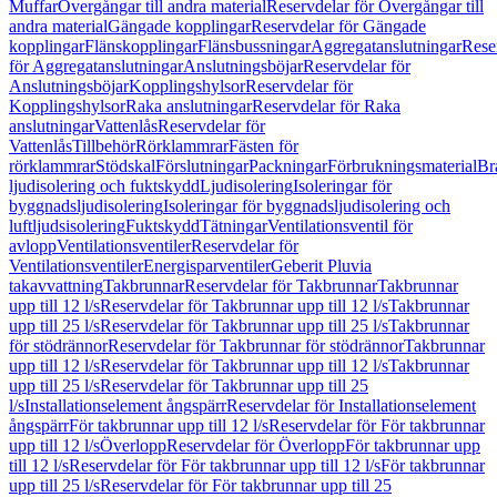
Muffar
Övergångar till andra material
Reservdelar för Övergångar till
andra material
Gängade kopplingar
Reservdelar för Gängade
kopplingar
Flänskopplingar
Flänsbussningar
Aggregatanslutningar
Rese
för Aggregatanslutningar
Anslutningsböjar
Reservdelar för
Anslutningsböjar
Kopplingshylsor
Reservdelar för
Kopplingshylsor
Raka anslutningar
Reservdelar för Raka
anslutningar
Vattenlås
Reservdelar för
Vattenlås
Tillbehör
Rörklammrar
Fästen för
rörklammrar
Stödskal
Förslutningar
Packningar
Förbrukningsmaterial
Br
ljudisolering och fuktskydd
Ljudisolering
Isoleringar för
byggnadsljudisolering
Isoleringar för byggnadsljudisolering och
luftljudsisolering
Fuktskydd
Tätningar
Ventilationsventil för
avlopp
Ventilationsventiler
Reservdelar för
Ventilationsventiler
Energisparventiler
Geberit Pluvia
takavvattning
Takbrunnar
Reservdelar för Takbrunnar
Takbrunnar
upp till 12 l/s
Reservdelar för Takbrunnar upp till 12 l/s
Takbrunnar
upp till 25 l/s
Reservdelar för Takbrunnar upp till 25 l/s
Takbrunnar
för stödrännor
Reservdelar för Takbrunnar för stödrännor
Takbrunnar
upp till 12 l/s
Reservdelar för Takbrunnar upp till 12 l/s
Takbrunnar
upp till 25 l/s
Reservdelar för Takbrunnar upp till 25
l/s
Installationselement ångspärr
Reservdelar för Installationselement
ångspärr
För takbrunnar upp till 12 l/s
Reservdelar för För takbrunnar
upp till 12 l/s
Överlopp
Reservdelar för Överlopp
För takbrunnar upp
till 12 l/s
Reservdelar för För takbrunnar upp till 12 l/s
För takbrunnar
upp till 25 l/s
Reservdelar för För takbrunnar upp till 25