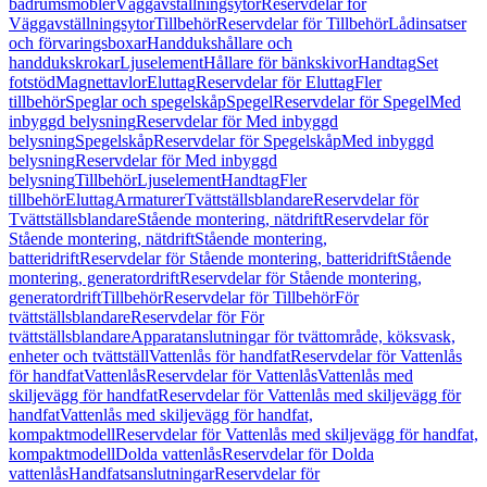
badrumsmöbler
Väggavställningsytor
Reservdelar för
Väggavställningsytor
Tillbehör
Reservdelar för Tillbehör
Lådinsatser
och förvaringsboxar
Handdukshållare och
handdukskrokar
Ljuselement
Hållare för bänkskivor
Handtag
Set
fotstöd
Magnettavlor
Eluttag
Reservdelar för Eluttag
Fler
tillbehör
Speglar och spegelskåp
Spegel
Reservdelar för Spegel
Med
inbyggd belysning
Reservdelar för Med inbyggd
belysning
Spegelskåp
Reservdelar för Spegelskåp
Med inbyggd
belysning
Reservdelar för Med inbyggd
belysning
Tillbehör
Ljuselement
Handtag
Fler
tillbehör
Eluttag
Armaturer
Tvättställsblandare
Reservdelar för
Tvättställsblandare
Stående montering, nätdrift
Reservdelar för
Stående montering, nätdrift
Stående montering,
batteridrift
Reservdelar för Stående montering, batteridrift
Stående
montering, generatordrift
Reservdelar för Stående montering,
generatordrift
Tillbehör
Reservdelar för Tillbehör
För
tvättställsblandare
Reservdelar för För
tvättställsblandare
Apparatanslutningar för tvättområde, köksvask,
enheter och tvättställ
Vattenlås för handfat
Reservdelar för Vattenlås
för handfat
Vattenlås
Reservdelar för Vattenlås
Vattenlås med
skiljevägg för handfat
Reservdelar för Vattenlås med skiljevägg för
handfat
Vattenlås med skiljevägg för handfat,
kompaktmodell
Reservdelar för Vattenlås med skiljevägg för handfat,
kompaktmodell
Dolda vattenlås
Reservdelar för Dolda
vattenlås
Handfatsanslutningar
Reservdelar för