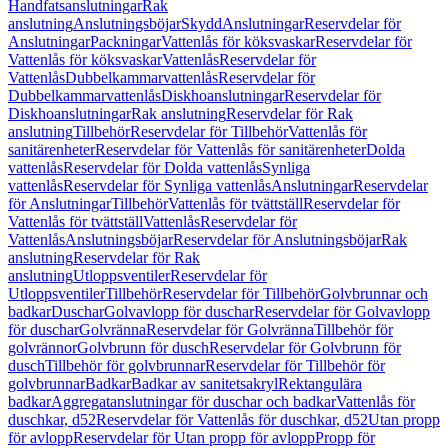
Handfatsanslutningar
Rak
anslutning
Anslutningsböjar
Skydd
Anslutningar
Reservdelar för
Anslutningar
Packningar
Vattenlås för köksvaskar
Reservdelar för
Vattenlås för köksvaskar
Vattenlås
Reservdelar för
Vattenlås
Dubbelkammarvattenlås
Reservdelar för
Dubbelkammarvattenlås
Diskhoanslutningar
Reservdelar för
Diskhoanslutningar
Rak anslutning
Reservdelar för Rak
anslutning
Tillbehör
Reservdelar för Tillbehör
Vattenlås för
sanitärenheter
Reservdelar för Vattenlås för sanitärenheter
Dolda
vattenlås
Reservdelar för Dolda vattenlås
Synliga
vattenlås
Reservdelar för Synliga vattenlås
Anslutningar
Reservdelar
för Anslutningar
Tillbehör
Vattenlås för tvättställ
Reservdelar för
Vattenlås för tvättställ
Vattenlås
Reservdelar för
Vattenlås
Anslutningsböjar
Reservdelar för Anslutningsböjar
Rak
anslutning
Reservdelar för Rak
anslutning
Utloppsventiler
Reservdelar för
Utloppsventiler
Tillbehör
Reservdelar för Tillbehör
Golvbrunnar och
badkar
Duschar
Golvavlopp för duschar
Reservdelar för Golvavlopp
för duschar
Golvränna
Reservdelar för Golvränna
Tillbehör för
golvrännor
Golvbrunn för dusch
Reservdelar för Golvbrunn för
dusch
Tillbehör för golvbrunnar
Reservdelar för Tillbehör för
golvbrunnar
Badkar
Badkar av sanitetsakryl
Rektangulära
badkar
Aggregatanslutningar för duschar och badkar
Vattenlås för
duschkar, d52
Reservdelar för Vattenlås för duschkar, d52
Utan propp
för avlopp
Reservdelar för Utan propp för avlopp
Propp för