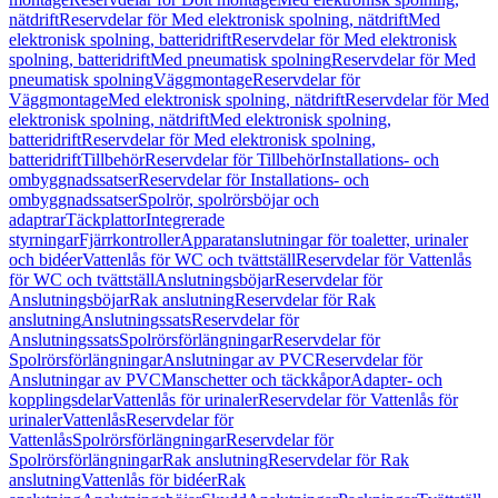
nätdrift
Reservdelar för Med elektronisk spolning, nätdrift
Med
elektronisk spolning, batteridrift
Reservdelar för Med elektronisk
spolning, batteridrift
Med pneumatisk spolning
Reservdelar för Med
pneumatisk spolning
Väggmontage
Reservdelar för
Väggmontage
Med elektronisk spolning, nätdrift
Reservdelar för Med
elektronisk spolning, nätdrift
Med elektronisk spolning,
batteridrift
Reservdelar för Med elektronisk spolning,
batteridrift
Tillbehör
Reservdelar för Tillbehör
Installations- och
ombyggnadssatser
Reservdelar för Installations- och
ombyggnadssatser
Spolrör, spolrörsböjar och
adaptrar
Täckplattor
Integrerade
styrningar
Fjärrkontroller
Apparatanslutningar för toaletter, urinaler
och bidéer
Vattenlås för WC och tvättställ
Reservdelar för Vattenlås
för WC och tvättställ
Anslutningsböjar
Reservdelar för
Anslutningsböjar
Rak anslutning
Reservdelar för Rak
anslutning
Anslutningssats
Reservdelar för
Anslutningssats
Spolrörsförlängningar
Reservdelar för
Spolrörsförlängningar
Anslutningar av PVC
Reservdelar för
Anslutningar av PVC
Manschetter och täckkåpor
Adapter- och
kopplingsdelar
Vattenlås för urinaler
Reservdelar för Vattenlås för
urinaler
Vattenlås
Reservdelar för
Vattenlås
Spolrörsförlängningar
Reservdelar för
Spolrörsförlängningar
Rak anslutning
Reservdelar för Rak
anslutning
Vattenlås för bidéer
Rak