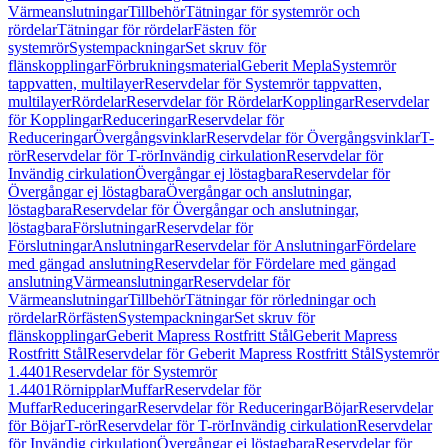
Värmeanslutningar
Tillbehör
Tätningar för systemrör och
rördelar
Tätningar för rördelar
Fästen för
systemrör
Systempackningar
Set skruv för
flänskopplingar
Förbrukningsmaterial
Geberit Mepla
Systemrör
tappvatten, multilayer
Reservdelar för Systemrör tappvatten,
multilayer
Rördelar
Reservdelar för Rördelar
Kopplingar
Reservdelar
för Kopplingar
Reduceringar
Reservdelar för
Reduceringar
Övergångsvinklar
Reservdelar för Övergångsvinklar
T-
rör
Reservdelar för T-rör
Invändig cirkulation
Reservdelar för
Invändig cirkulation
Övergångar ej löstagbara
Reservdelar för
Övergångar ej löstagbara
Övergångar och anslutningar,
löstagbara
Reservdelar för Övergångar och anslutningar,
löstagbara
Förslutningar
Reservdelar för
Förslutningar
Anslutningar
Reservdelar för Anslutningar
Fördelare
med gängad anslutning
Reservdelar för Fördelare med gängad
anslutning
Värmeanslutningar
Reservdelar för
Värmeanslutningar
Tillbehör
Tätningar för rörledningar och
rördelar
Rörfästen
Systempackningar
Set skruv för
flänskopplingar
Geberit Mapress Rostfritt Stål
Geberit Mapress
Rostfritt Stål
Reservdelar för Geberit Mapress Rostfritt Stål
Systemrör
1.4401
Reservdelar för Systemrör
1.4401
Rörnipplar
Muffar
Reservdelar för
Muffar
Reduceringar
Reservdelar för Reduceringar
Böjar
Reservdelar
för Böjar
T-rör
Reservdelar för T-rör
Invändig cirkulation
Reservdelar
för Invändig cirkulation
Övergångar ej löstagbara
Reservdelar för