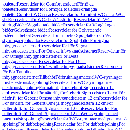
toaletter
Reservdelar för Comfort toaletter
Förhöjda
toaletter
Reservdelar för Förhöjda toaletter
Förlängda
toaletter
Comfort WC-sitsar
Reservdelar för Comfort WC-sitsar
WC-
sits
Reservdelar för WC-sits
WC-sittring
Reservdelar för WC-
sittring
Bidéer
Vägghängda bidéer
Reservdelar för Vägghängda
bidéer
Golvstående bidéer
Reservdelar för Golvstående
bidéer
Tillbehör
Reservdelar för Tillbehör
Spolplattor och WC-
styrningar
Spolplattor
Reservdelar för Spolplattor
För Sigma
inbyggnadscisterner
Reservdelar för För Sigma
inbyggnadscisterner
För Omega inbyggnadscisterner
Reservdelar för
För Omega inbyggnadscisterner
För Delta
inbyggnadscisterner
Reservdelar för För Delta
inbyggnadscisterner
För Twinline inbyggnadscisterner
Reservdelar
för För Twinline
inbyggnadscisterner
Tillbehör
Förbrukningsmaterial
WC-styrningar
med elektronisk spolning
Reservdelar för WC-styrningar med
elektronisk spolning
För nätdrift, för Geberit Sigma cistern 12
cm
Reservdelar för För nätdrift, för Geberit Sigma cistern 12 cm
För
nätdrift, för Geberit Omega inbyggnadscistern 12 cm
Reservdelar för
För nätdrift, för Geberit Omega inbyggnadscistern 12 cm
För
batteridrift, för Geberit Sigma cistern 12 cm
Reservdelar för För
batteridrift, för Geberit Sigma cistern 12 cm
WC-styrningar med
pneumatisk spolning
Reservdelar för WC-styrningar med pneumatisk
spolning
För dubbelspolning
Reservdelar för För dubbelspolning
För
enkelspolning
Reservdelar för För enkelspolning
Tillbehör för WC-