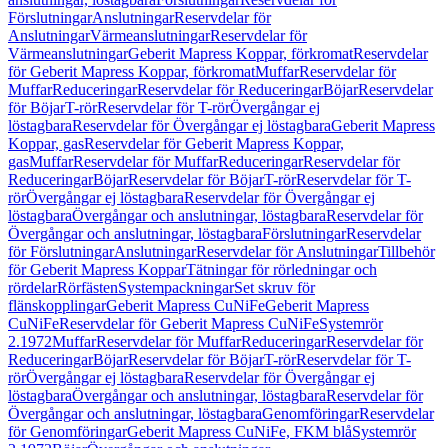
Förslutningar
Anslutningar
Reservdelar för
Anslutningar
Värmeanslutningar
Reservdelar för
Värmeanslutningar
Geberit Mapress Koppar, förkromat
Reservdelar
för Geberit Mapress Koppar, förkromat
Muffar
Reservdelar för
Muffar
Reduceringar
Reservdelar för Reduceringar
Böjar
Reservdelar
för Böjar
T-rör
Reservdelar för T-rör
Övergångar ej
löstagbara
Reservdelar för Övergångar ej löstagbara
Geberit Mapress
Koppar, gas
Reservdelar för Geberit Mapress Koppar,
gas
Muffar
Reservdelar för Muffar
Reduceringar
Reservdelar för
Reduceringar
Böjar
Reservdelar för Böjar
T-rör
Reservdelar för T-
rör
Övergångar ej löstagbara
Reservdelar för Övergångar ej
löstagbara
Övergångar och anslutningar, löstagbara
Reservdelar för
Övergångar och anslutningar, löstagbara
Förslutningar
Reservdelar
för Förslutningar
Anslutningar
Reservdelar för Anslutningar
Tillbehör
för Geberit Mapress Koppar
Tätningar för rörledningar och
rördelar
Rörfästen
Systempackningar
Set skruv för
flänskopplingar
Geberit Mapress CuNiFe
Geberit Mapress
CuNiFe
Reservdelar för Geberit Mapress CuNiFe
Systemrör
2.1972
Muffar
Reservdelar för Muffar
Reduceringar
Reservdelar för
Reduceringar
Böjar
Reservdelar för Böjar
T-rör
Reservdelar för T-
rör
Övergångar ej löstagbara
Reservdelar för Övergångar ej
löstagbara
Övergångar och anslutningar, löstagbara
Reservdelar för
Övergångar och anslutningar, löstagbara
Genomföringar
Reservdelar
för Genomföringar
Geberit Mapress CuNiFe, FKM blå
Systemrör