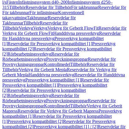
l/s
Fästen
Infästningssystem d40–200
Infästningssystem d250–
315
Tillbehör
Reservdelar för Tillbehör
För takbrunnar
Reservdelar för
För takbrunnar
För infästningar
Konventionell
takavvattning
Takbrunnar
Reservdelar för
Takbrunnar
Tillbehör
Reservdelar för
Tillbehör
Verktyg
Verktyg
Verktyg för Geberit FlowFit
Reservdelar för
Verktyg för Geberit FlowFit
Handdrivna pressverktyg
Reservdelar
för Handdrivna pressverktyg
Pressverktyg kompatibilitet
[1]
Reservdelar för Pressverktyg kompatibilitet [1]
Pressverktyg
kompatibilitet [2]
Reservdelar för Pressverktyg kompatibilitet
[2]
Rörbearbetningsverktyg
Reservdelar för
Rörbearbetningsverktyg
Provtryckningsproppar
Reservdelar för
Provtryckningsproppar
Kontrollmedel
Tillbehör
Reservdelar för
Tillbehör
Verktyg för Geberit Mepla
Reservdelar för Verktyg för
Geberit Mepla
Handdrivna pressverktyg
Reservdelar för Handdrivna
pressverktyg
Pressverktyg kompatibilitet [1]
Reservdelar för
Pressverktyg kompatibilitet [1]
Pressverktyg kompatibilitet
[2]
Reservdelar för Pressverktyg kompatibilitet
[2]
Rörbearbetningsverktyg
Reservdelar för
Rörbearbetningsverktyg
Provtryckningsproppar
Reservdelar för
Provtryckningsproppar
Kontrollmedel
Tillbehör
Verktyg för Geberit
Mapress
Reservdelar för Verktyg för Geberit Mapress
Pressverktyg
kompatibilitet [1]
Reservdelar för Pressverktyg kompatibilitet
[1]
Pressverktyg kompatibilitet [2]
Reservdelar för Pressverktyg
kompatibilitet [2]
Pressverktyg kompatibilitet [1] / [2]
Reservdelar för