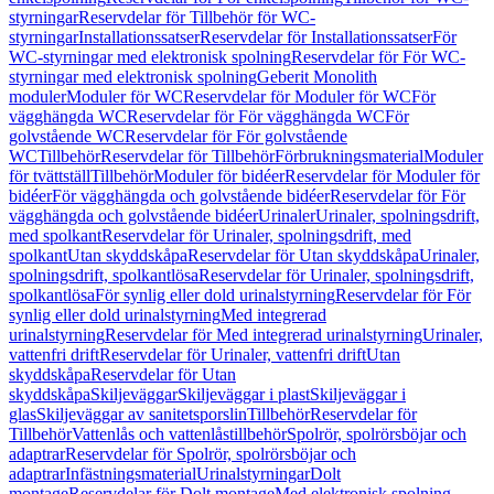
styrningar
Reservdelar för Tillbehör för WC-
styrningar
Installationssatser
Reservdelar för Installationssatser
För
WC-styrningar med elektronisk spolning
Reservdelar för För WC-
styrningar med elektronisk spolning
Geberit Monolith
moduler
Moduler för WC
Reservdelar för Moduler för WC
För
vägghängda WC
Reservdelar för För vägghängda WC
För
golvstående WC
Reservdelar för För golvstående
WC
Tillbehör
Reservdelar för Tillbehör
Förbrukningsmaterial
Moduler
för tvättställ
Tillbehör
Moduler för bidéer
Reservdelar för Moduler för
bidéer
För vägghängda och golvstående bidéer
Reservdelar för För
vägghängda och golvstående bidéer
Urinaler
Urinaler, spolningsdrift,
med spolkant
Reservdelar för Urinaler, spolningsdrift, med
spolkant
Utan skyddskåpa
Reservdelar för Utan skyddskåpa
Urinaler,
spolningsdrift, spolkantlösa
Reservdelar för Urinaler, spolningsdrift,
spolkantlösa
För synlig eller dold urinalstyrning
Reservdelar för För
synlig eller dold urinalstyrning
Med integrerad
urinalstyrning
Reservdelar för Med integrerad urinalstyrning
Urinaler,
vattenfri drift
Reservdelar för Urinaler, vattenfri drift
Utan
skyddskåpa
Reservdelar för Utan
skyddskåpa
Skiljeväggar
Skiljeväggar i plast
Skiljeväggar i
glas
Skiljeväggar av sanitetsporslin
Tillbehör
Reservdelar för
Tillbehör
Vattenlås och vattenlåstillbehör
Spolrör, spolrörsböjar och
adaptrar
Reservdelar för Spolrör, spolrörsböjar och
adaptrar
Infästningsmaterial
Urinalstyrningar
Dolt
montage
Reservdelar för Dolt montage
Med elektronisk spolning,