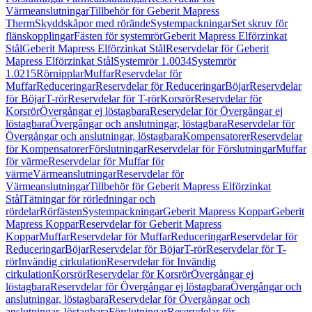
Värmeanslutningar
Tillbehör för Geberit Mapress
Therm
Skyddskåpor med rörände
Systempackningar
Set skruv för
flänskopplingar
Fästen för systemrör
Geberit Mapress Elförzinkat
Stål
Geberit Mapress Elförzinkat Stål
Reservdelar för Geberit
Mapress Elförzinkat Stål
Systemrör 1.0034
Systemrör
1.0215
Rörnipplar
Muffar
Reservdelar för
Muffar
Reduceringar
Reservdelar för Reduceringar
Böjar
Reservdelar
för Böjar
T-rör
Reservdelar för T-rör
Korsrör
Reservdelar för
Korsrör
Övergångar ej löstagbara
Reservdelar för Övergångar ej
löstagbara
Övergångar och anslutningar, löstagbara
Reservdelar för
Övergångar och anslutningar, löstagbara
Kompensatorer
Reservdelar
för Kompensatorer
Förslutningar
Reservdelar för Förslutningar
Muffar
för värme
Reservdelar för Muffar för
värme
Värmeanslutningar
Reservdelar för
Värmeanslutningar
Tillbehör för Geberit Mapress Elförzinkat
Stål
Tätningar för rörledningar och
rördelar
Rörfästen
Systempackningar
Geberit Mapress Koppar
Geberit
Mapress Koppar
Reservdelar för Geberit Mapress
Koppar
Muffar
Reservdelar för Muffar
Reduceringar
Reservdelar för
Reduceringar
Böjar
Reservdelar för Böjar
T-rör
Reservdelar för T-
rör
Invändig cirkulation
Reservdelar för Invändig
cirkulation
Korsrör
Reservdelar för Korsrör
Övergångar ej
löstagbara
Reservdelar för Övergångar ej löstagbara
Övergångar och
anslutningar, löstagbara
Reservdelar för Övergångar och
anslutningar, löstagbara
Förslutningar
Reservdelar för