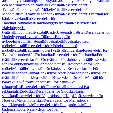
anslutning
Anslutningsböjar
Skydd
Anslutningar
Packningar
Tvättställ
och badrumsmöbler
Tvättställ
Tvättställ
Reservdelar för
Tvättställ
Dubbeltvättställ
Möbeltvättställ
Reservdelar för
Möbeltvättställ
Tvättställ för bänkskiva
Reservdelar för Tvättställ för
bänkskiva
Handfat
Reservdelar för
Handfat
Hörnhandfat
Halvinbyggda tvättställ
Reservdelar för
Halvinbyggda
tvättställ
Inbyggnadstvättställ
Underbyggnadstvättställ
Reservdelar för
Underbyggnadstvättställ
Tillbehör
Propp för
avlopp
Infästningsmaterial
Möbelpaket
Möbelpaket med
möbeltvättställ
Reservdelar för Möbelpaket med
möbeltvättställ
Badrumsmöbler
Tvättställsunderskåp
Reservdelar för
Tvättställsunderskåp
För handfat
Reservdelar för För handfat
För
tvättställ
Reservdelar för För tvättställ
För dubbeltvättställ
Reservdelar
för För dubbeltvättställ
För möbeltvättställ
Reservdelar för För
möbeltvättställ
För tvättställ för bänkskiva
Reservdelar för För
tvättställ för bänkskiva
Bänkskivor
Reservdelar för Bänkskivor
För
tvättställ för bänkskiva skålform
Reservdelar för För tvättställ för
bänkskiva skålform
För tvättställ för bänkskiva
rektangulärt
Reservdelar för För tvättställ för bänkskiva
rektangulärt
Sidoskåp
Reservdelar för Sidoskåp
Låga
sidoskåp
Reservdelar för Låga sidoskåp
Högskåp
Reservdelar för
Högskåp
Mellanhöga skåp
Reservdelar för Mellanhöga
skåp
Hängande skåp
Reservdelar för Hängande skåp
Fler
badrumsmöbler
Reservdelar för Fler