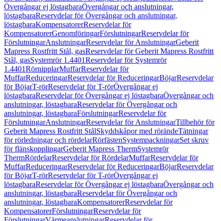
Övergångar ej löstagbara
Övergångar och anslutningar,
löstagbara
Reservdelar för Övergångar och anslutningar,
löstagbara
Kompensatorer
Reservdelar för
Kompensatorer
Genomföringar
Förslutningar
Reservdelar för
Förslutningar
Anslutningar
Reservdelar för Anslutningar
Geberit
Mapress Rostfritt Stål, gas
Reservdelar för Geberit Mapress Rostfritt
Stål, gas
Systemrör 1.4401
Reservdelar för Systemrör
1.4401
Rörnipplar
Muffar
Reservdelar för
Muffar
Reduceringar
Reservdelar för Reduceringar
Böjar
Reservdelar
för Böjar
T-rör
Reservdelar för T-rör
Övergångar ej
löstagbara
Reservdelar för Övergångar ej löstagbara
Övergångar och
anslutningar, löstagbara
Reservdelar för Övergångar och
anslutningar, löstagbara
Förslutningar
Reservdelar för
Förslutningar
Anslutningar
Reservdelar för Anslutningar
Tillbehör för
Geberit Mapress Rostfritt Stål
Skyddskåpor med rörände
Tätningar
för rörledningar och rördelar
Rörfästen
Systempackningar
Set skruv
för flänskopplingar
Geberit Mapress Therm
Systemrör
Therm
Rördelar
Reservdelar för Rördelar
Muffar
Reservdelar för
Muffar
Reduceringar
Reservdelar för Reduceringar
Böjar
Reservdelar
för Böjar
T-rör
Reservdelar för T-rör
Övergångar ej
löstagbara
Reservdelar för Övergångar ej löstagbara
Övergångar och
anslutningar, löstagbara
Reservdelar för Övergångar och
anslutningar, löstagbara
Kompensatorer
Reservdelar för
Kompensatorer
Förslutningar
Reservdelar för
Förslutningar
Värmeanslutningar
Reservdelar för