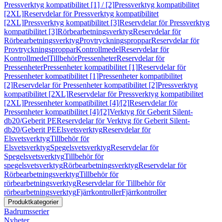
Pressverktyg kompatibilitet [1] / [2]
Pressverktyg kompatibilitet
[2XL]
Reservdelar för Pressverktyg kompatibilitet
[2XL]
Pressverktyg kompatibilitet [3]
Reservdelar för Pressverktyg
kompatibilitet [3]
Rörbearbetningsverktyg
Reservdelar för
Rörbearbetningsverktyg
Provtryckningsproppar
Reservdelar för
Provtryckningsproppar
Kontrollmedel
Reservdelar för
Kontrollmedel
Tillbehör
Pressenheter
Reservdelar för
Pressenheter
Pressenheter kompatibilitet [1]
Reservdelar för
Pressenheter kompatibilitet [1]
Pressenheter kompatibilitet
[2]
Reservdelar för Pressenheter kompatibilitet [2]
Pressverktyg
kompatibilitet [2XL]
Reservdelar för Pressverktyg kompatibilitet
[2XL]
Pressenheter kompatibilitet [4]/[2]
Reservdelar för
Pressenheter kompatibilitet [4]/[2]
Verktyg för Geberit Silent-
db20/Geberit PE
Reservdelar för Verktyg för Geberit Silent-
db20/Geberit PE
Elsvetsverktyg
Reservdelar för
Elsvetsverktyg
Tillbehör för
Elsvetsverktyg
Spegelsvetsverktyg
Reservdelar för
Spegelsvetsverktyg
Tillbehör för
spegelsvetsverktyg
Rörbearbetningsverktyg
Reservdelar för
Rörbearbetningsverktyg
Tillbehör för
rörbearbetningsverktyg
Reservdelar för Tillbehör för
rörbearbetningsverktyg
Fjärrkontroller
Fjärrkontroller
Produktkategorier
Badrumsserier
Nyheter