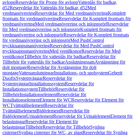
avlopp
Reservdelar för Propp för avlopp
Vattenlås för badkar,
d52
Reservdelar för Vattenlås för badkar, d52
Med
vredmanövrering
Reservdelar för Med vredmanövrering
Komplett
frontsats för vredmanövrering
Reservdelar för Komplett frontsats för
vredmanövrering
Med vredmanövrering och inloppsrör
Reservdelar
för Med vredmanövrering och inloppsrör
Komplett frontsats för
vredmanövrering och inloppsrör
Reservdelar för Komplett frontsats
för vredmanövrering och inloppsrör
Med PushControl
tryckknappsmanövrering
Reservdelar för Med PushControl
tryckknappsmanövrering
Med ventilkonor
Reservdelar för Med
ventilkonor
Tillbehör för vattenlås för badkar
Reservdelar för
Tillbehör för vattenlås för badkar
Anslutningssats
Avstängning för
dolt montage
Reservdelar för Avstängning för dolt
montage
Vattenanslutningar
Installations- och spolsystem
Geberit
Duofix
Systemväggar
Reservdelar för
Systemväggar
Installationssystem
Reservdelar för
Installationssystem
Tillbehör
Reservdelar för
Tillbehör
Installationselement
Reservdelar för
Installationselement
Element för WC
Reservdelar för Element för
WC
Tvättställselement
Reservdelar för
Tvättställselement
Bidéelement
Reservdelar för
Bidéelement
Urinalelement
Reservdelar för Urinalelement
Element för
belastningar
Reservdelar för Element för
belastningar
Tillbehör
Reservdelar för Tillbehör
Synliga
cisterner
Synliga cisterner för WC, av plast
Reservdelar för Synliga