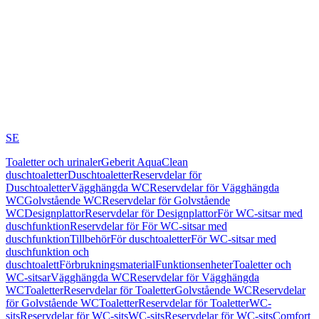
SE
Toaletter och urinaler
Geberit AquaClean
duschtoaletter
Duschtoaletter
Reservdelar för
Duschtoaletter
Vägghängda WC
Reservdelar för Vägghängda
WC
Golvstående WC
Reservdelar för Golvstående
WC
Designplattor
Reservdelar för Designplattor
För WC-sitsar med
duschfunktion
Reservdelar för För WC-sitsar med
duschfunktion
Tillbehör
För duschtoaletter
För WC-sitsar med
duschfunktion och
duschtoalett
Förbrukningsmaterial
Funktionsenheter
Toaletter och
WC-sitsar
Vägghängda WC
Reservdelar för Vägghängda
WC
Toaletter
Reservdelar för Toaletter
Golvstående WC
Reservdelar
för Golvstående WC
Toaletter
Reservdelar för Toaletter
WC-
sits
Reservdelar för WC-sits
WC-sits
Reservdelar för WC-sits
Comfort