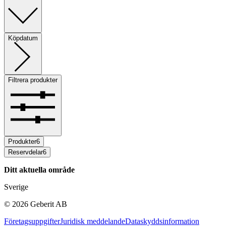
Köpdatum
Filtrera produkter
Produkter
6
Reservdelar
6
Ditt aktuella område
Sverige
©
2026
Geberit AB
Företagsuppgifter
Juridisk meddelande
Dataskyddsinformation