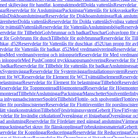
 med skiljevägg för handfat, kompaktmodell
Dolda vattenlås
Reservdelar 
gar
Reservdelar för Anslutningar
Packningar
Vattenlås för köksvaskar
Res
nlås
Diskhoanslutningar
Reservdelar för Diskhoanslutningar
Rak anslutn
tärenheter
Dolda vattenlås
Reservdelar för Dolda vattenlås
Synliga vatten
r tvättställ
Vattenlås
Reservdelar för Vattenlås
Anslutningsböjar
Reservde
ervdelar för Tillbehör
Golvbrunnar och badkar
Duschar
Golvavlopp för 
r för Golvbrunn för dusch
Tillbehör för golvbrunnar
Reservdelar för Til
chkar, d52
Reservdelar för Vattenlås för duschkar, d52
Utan propp för av
vdelar för Vattenlås för badkar, d52
Med vredmanövrering
Reservdelar
ing
Med vredmanövrering och inloppsrör
Reservdelar för Med vredmanö
 inloppsrör
Med PushControl tryckknappsmanövrering
Reservdelar för
r badkar
Reservdelar för Tillbehör för vattenlås för badkar
Anslutningssat
ix
Systemväggar
Reservdelar för Systemväggar
Installationssystem
Reservd
ent för WC
Reservdelar för Element för WC
Tvättställselement
Reservdel
belastningar
Reservdelar för Element för belastningar
Tillbehör
Reservdela
Reservdelar för Toppmonterad
Högmonterad
Reservdelar för Högmonte
 monterad
Tillbehör
Anslutningar
Packningar
Manschetter
Spolventiler
Inb
a inbyggnadscisterner
Spolrör
Tillbehör
Flottör- och spolventiler
Flottörve
iler för porslinscisterner
Reservdelar för Flottörventiler för porslinscister
lätt väggkonstruktion
Tillbehör
Försörjningssystem
Geberit FlowFit
Syst
vdelar för Invändig cirkulation
Övergångar ej löstagbara
Övergångar och
ad anslutning
Reservdelar för Fördelare med gängad anslutning
Värmean
empackningar
Set skruv för flänskopplingar
Förbrukningsmaterial
Geberit
ervdelar för Kopplingar
Reduceringar
Reservdelar för Reduceringar
Öve
ar ej löstagbara
Reservdelar för Övergångar ej löstagbara
Övergångar o