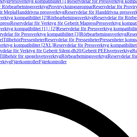
rktyg
Pressverktyg kompatibilitet [1]
Reservdelar för Pressverktyg kompati
r Rörbearbetningsverktyg
Provtryckningsproppar
Reservdelar för Provt
it Mepla
Handdrivna pressverktyg
Reservdelar för Handdrivna pressver
erktyg kompatibilitet [2]
Rörbearbetningsverktyg
Reservdelar för Rörbe
press
Reservdelar för Verktyg för Geberit Mapress
Pressverktyg kompatib
erktyg kompatibilitet [1] / [2]
Reservdelar för Pressverktyg kompatibilitet
vdelar för Pressverktyg kompatibilitet [3]
Rörbearbetningsverktyg
Reser
el
Tillbehör
Pressenheter
Reservdelar för Pressenheter
Pressenheter kompat
erktyg kompatibilitet [2XL]
Reservdelar för Pressverktyg kompatibilite
vdelar för Verktyg för Geberit Silent-db20/Geberit PE
Elsvetsverktyg
Re
Tillbehör för spegelsvetsverktyg
Rörbearbetningsverktyg
Reservdelar fö
erktyg
Fjärrkontroller
Fjärrkontroller