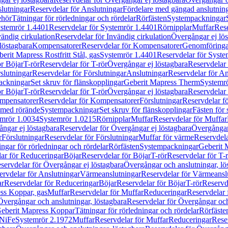
lutningar
Reservdelar för Anslutningar
Fördelare med gängad anslutnin
ehör
Tätningar för rörledningar och rördelar
Rörfästen
Systempackningar
stemrör 1.4401
Reservdelar för Systemrör 1.4401
Rörnipplar
Muffar
Rese
vändig cirkulation
Reservdelar för Invändig cirkulation
Övergångar ej lös
löstagbara
Kompensatorer
Reservdelar för Kompensatorer
Genomföringa
erit Mapress Rostfritt Stål, gas
Systemrör 1.4401
Reservdelar för Syste
ör Böjar
T-rör
Reservdelar för T-rör
Övergångar ej löstagbara
Reservdelar 
slutningar
Reservdelar för Förslutningar
Anslutningar
Reservdelar för An
ackningar
Set skruv för flänskopplingar
Geberit Mapress Therm
Systemr
ör Böjar
T-rör
Reservdelar för T-rör
Övergångar ej löstagbara
Reservdelar 
mpensatorer
Reservdelar för Kompensatorer
Förslutningar
Reservdelar fö
med rörände
Systempackningar
Set skruv för flänskopplingar
Fästen för
mrör 1.0034
Systemrör 1.0215
Rörnipplar
Muffar
Reservdelar för Muffar
ngar ej löstagbara
Reservdelar för Övergångar ej löstagbara
Övergångar 
r
Förslutningar
Reservdelar för Förslutningar
Muffar för värme
Reservdela
ingar för rörledningar och rördelar
Rörfästen
Systempackningar
Geberit 
ar för Reduceringar
Böjar
Reservdelar för Böjar
T-rör
Reservdelar för T-
servdelar för Övergångar ej löstagbara
Övergångar och anslutningar, lö
ervdelar för Anslutningar
Värmeanslutningar
Reservdelar för Värmeansl
ar
Reservdelar för Reduceringar
Böjar
Reservdelar för Böjar
T-rör
Reservde
ess Koppar, gas
Muffar
Reservdelar för Muffar
Reduceringar
Reservdelar 
Övergångar och anslutningar, löstagbara
Reservdelar för Övergångar och
 Geberit Mapress Koppar
Tätningar för rörledningar och rördelar
Rörfäste
uNiFe
Systemrör 2.1972
Muffar
Reservdelar för Muffar
Reduceringar
Rese