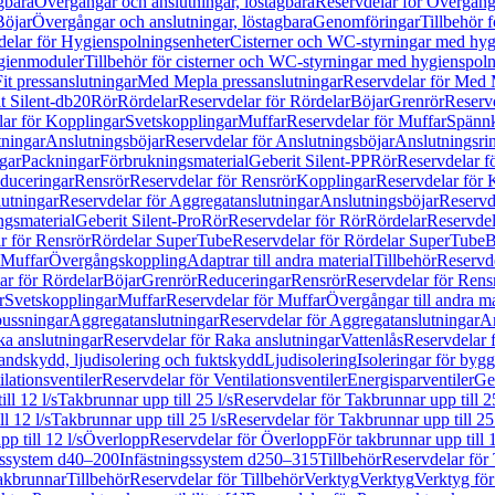
gbara
Övergångar och anslutningar, löstagbara
Reservdelar för Övergånga
Böjar
Övergångar och anslutningar, löstagbara
Genomföringar
Tillbehör 
delar för Hygienspolningsenheter
Cisterner och WC-styrningar med hyg
ygienmoduler
Tillbehör för cisterner och WC-styrningar med hygienspol
t pressanslutningar
Med Mepla pressanslutningar
Reservdelar för Med 
t Silent-db20
Rör
Rördelar
Reservdelar för Rördelar
Böjar
Grenrör
Reservd
ar för Kopplingar
Svetskopplingar
Muffar
Reservdelar för Muffar
Spännk
tningar
Anslutningsböjar
Reservdelar för Anslutningsböjar
Anslutningsri
gar
Packningar
Förbrukningsmaterial
Geberit Silent-PP
Rör
Reservdelar f
educeringar
Rensrör
Reservdelar för Rensrör
Kopplingar
Reservdelar för 
utningar
Reservdelar för Aggregatanslutningar
Anslutningsböjar
Reservd
ngsmaterial
Geberit Silent-Pro
Rör
Reservdelar för Rör
Rördelar
Reservdel
r för Rensrör
Rördelar SuperTube
Reservdelar för Rördelar SuperTube
B
 Muffar
Övergångskoppling
Adaptrar till andra material
Tillbehör
Reservde
ar för Rördelar
Böjar
Grenrör
Reduceringar
Rensrör
Reservdelar för Rens
r
Svetskopplingar
Muffar
Reservdelar för Muffar
Övergångar till andra ma
bussningar
Aggregatanslutningar
Reservdelar för Aggregatanslutningar
An
a anslutningar
Reservdelar för Raka anslutningar
Vattenlås
Reservdelar f
andskydd, ljudisolering och fuktskydd
Ljudisolering
Isoleringar för byg
ilationsventiler
Reservdelar för Ventilationsventiler
Energisparventiler
Ge
ll 12 l/s
Takbrunnar upp till 25 l/s
Reservdelar för Takbrunnar upp till 25
l 12 l/s
Takbrunnar upp till 25 l/s
Reservdelar för Takbrunnar upp till 25 
p till 12 l/s
Överlopp
Reservdelar för Överlopp
För takbrunnar upp till 1
gssystem d40–200
Infästningssystem d250–315
Tillbehör
Reservdelar för 
akbrunnar
Tillbehör
Reservdelar för Tillbehör
Verktyg
Verktyg
Verktyg för