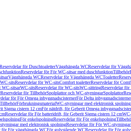
Reservdelar för Duschtoaletter
Vägghängda WC
Reservdelar för Vägg
schfunktion
Reservdelar för För WC-sitsar med duschfunktion
Tillbehör
itsar
Vägghängda WC
Reservdelar för Vägghängda WC
Toaletter
Reserv
WC-sits
Reservdelar för WC-sits
Comfort toaletter
Reservdelar för Comfo
t WC-sitsar
WC-sits
Reservdelar för WC-sits
WC-sittring
Reservdelar för
r
Reservdelar för Tillbehör
Spolplattor och WC-styrningar
Spolplattor
Rese
delar för För Omega inbyggnadscisterner
För Delta inbyggnadscisterne
Tillbehör
Förbrukningsmaterial
WC-styrningar med elektronisk spolning
rit Sigma cistern 12 cm
För nätdrift, för Geberit Omega inbyggnadscist
 cm
Reservdelar för För batteridrift, för Geberit Sigma cistern 12 cm
WC-s
belspolning
För enkelspolning
Reservdelar för För enkelspolning
Tillbeh
tyrningar med elektronisk spolning
Reservdelar för För WC-styrningar
r för För vägghängda WC
För golvstående WC
Reservdelar för För gol