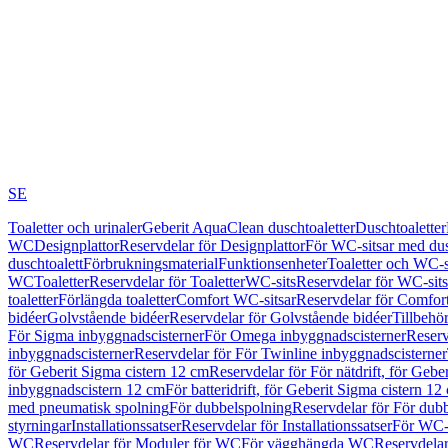
SE
Toaletter och urinaler
Geberit AquaClean duschtoaletter
Duschtoaletter
WC
Designplattor
Reservdelar för Designplattor
För WC-sitsar med du
duschtoalett
Förbrukningsmaterial
Funktionsenheter
Toaletter och WC-s
WC
Toaletter
Reservdelar för Toaletter
WC-sits
Reservdelar för WC-sits
toaletter
Förlängda toaletter
Comfort WC-sitsar
Reservdelar för Comfor
bidéer
Golvstående bidéer
Reservdelar för Golvstående bidéer
Tillbehö
För Sigma inbyggnadscisterner
För Omega inbyggnadscisterner
Reserv
inbyggnadscisterner
Reservdelar för För Twinline inbyggnadscisterner
för Geberit Sigma cistern 12 cm
Reservdelar för För nätdrift, för Gebe
inbyggnadscistern 12 cm
För batteridrift, för Geberit Sigma cistern 12
med pneumatisk spolning
För dubbelspolning
Reservdelar för För dub
styrningar
Installationssatser
Reservdelar för Installationssatser
För WC-s
WC
Reservdelar för Moduler för WC
För vägghängda WC
Reservdela