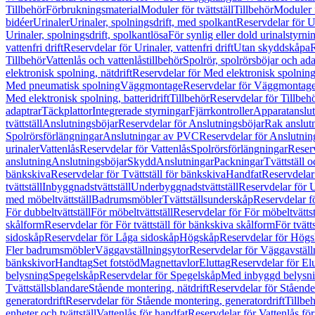
Tillbehör
Förbrukningsmaterial
Moduler för tvättställ
Tillbehör
Moduler 
bidéer
Urinaler
Urinaler, spolningsdrift, med spolkant
Reservdelar för U
Urinaler, spolningsdrift, spolkantlösa
För synlig eller dold urinalstyrni
vattenfri drift
Reservdelar för Urinaler, vattenfri drift
Utan skyddskåpa
R
Tillbehör
Vattenlås och vattenlåstillbehör
Spolrör, spolrörsböjar och ada
elektronisk spolning, nätdrift
Reservdelar för Med elektronisk spolning,
Med pneumatisk spolning
Väggmontage
Reservdelar för Väggmontag
Med elektronisk spolning, batteridrift
Tillbehör
Reservdelar för Tillbeh
adaptrar
Täckplattor
Integrerade styrningar
Fjärrkontroller
Apparatanslutn
tvättställ
Anslutningsböjar
Reservdelar för Anslutningsböjar
Rak anslut
Spolrörsförlängningar
Anslutningar av PVC
Reservdelar för Anslutni
urinaler
Vattenlås
Reservdelar för Vattenlås
Spolrörsförlängningar
Reserv
anslutning
Anslutningsböjar
Skydd
Anslutningar
Packningar
Tvättställ
bänkskiva
Reservdelar för Tvättställ för bänkskiva
Handfat
Reservdelar
tvättställ
Inbyggnadstvättställ
Underbyggnadstvättställ
Reservdelar för 
med möbeltvättställ
Badrumsmöbler
Tvättställsunderskåp
Reservdelar f
För dubbeltvättställ
För möbeltvättställ
Reservdelar för För möbeltvättst
skålform
Reservdelar för För tvättställ för bänkskiva skålform
För tvätt
sidoskåp
Reservdelar för Låga sidoskåp
Högskåp
Reservdelar för Hög
Fler badrumsmöbler
Väggavställningsytor
Reservdelar för Väggavställ
bänkskivor
Handtag
Set fotstöd
Magnettavlor
Eluttag
Reservdelar för El
belysning
Spegelskåp
Reservdelar för Spegelskåp
Med inbyggd belysn
Tvättställsblandare
Stående montering, nätdrift
Reservdelar för Stående
generatordrift
Reservdelar för Stående montering, generatordrift
Tillbe
enheter och tvättställ
Vattenlås för handfat
Reservdelar för Vattenlås fö