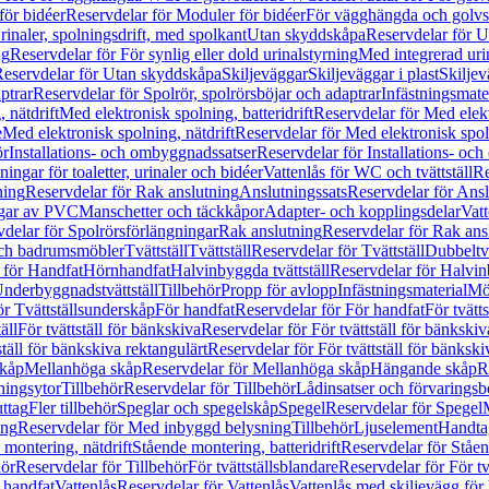
för bidéer
Reservdelar för Moduler för bidéer
För vägghängda och golvs
rinaler, spolningsdrift, med spolkant
Utan skyddskåpa
Reservdelar för 
ng
Reservdelar för För synlig eller dold urinalstyrning
Med integrerad uri
eservdelar för Utan skyddskåpa
Skiljeväggar
Skiljeväggar i plast
Skiljev
ptrar
Reservdelar för Spolrör, spolrörsböjar och adaptrar
Infästningsmate
 nätdrift
Med elektronisk spolning, batteridrift
Reservdelar för Med elektr
e
Med elektronisk spolning, nätdrift
Reservdelar för Med elektronisk spoln
ör
Installations- och ombyggnadssatser
Reservdelar för Installations- oc
ingar för toaletter, urinaler och bidéer
Vattenlås för WC och tvättställ
Re
ning
Reservdelar för Rak anslutning
Anslutningssats
Reservdelar för Ansl
ngar av PVC
Manschetter och täckkåpor
Adapter- och kopplingsdelar
Vatt
delar för Spolrörsförlängningar
Rak anslutning
Reservdelar för Rak ans
 och badrumsmöbler
Tvättställ
Tvättställ
Reservdelar för Tvättställ
Dubbeltvä
 för Handfat
Hörnhandfat
Halvinbyggda tvättställ
Reservdelar för Halvi
Underbyggnadstvättställ
Tillbehör
Propp för avlopp
Infästningsmaterial
Mö
ör Tvättställsunderskåp
För handfat
Reservdelar för För handfat
För tvätts
äll
För tvättställ för bänkskiva
Reservdelar för För tvättställ för bänkskiv
ställ för bänkskiva rektangulärt
Reservdelar för För tvättställ för bänkski
skåp
Mellanhöga skåp
Reservdelar för Mellanhöga skåp
Hängande skåp
R
ningsytor
Tillbehör
Reservdelar för Tillbehör
Lådinsatser och förvaringsb
uttag
Fler tillbehör
Speglar och spegelskåp
Spegel
Reservdelar för Spegel
ing
Reservdelar för Med inbyggd belysning
Tillbehör
Ljuselement
Handta
 montering, nätdrift
Stående montering, batteridrift
Reservdelar för Ståen
hör
Reservdelar för Tillbehör
För tvättställsblandare
Reservdelar för För tv
r handfat
Vattenlås
Reservdelar för Vattenlås
Vattenlås med skiljevägg för