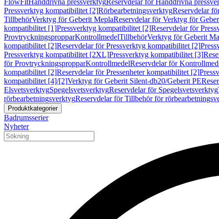
FlowFit
Handdrivna pressverktyg
Reservdelar för Handdrivna pressve
Pressverktyg kompatibilitet [2]
Rörbearbetningsverktyg
Reservdelar fö
Tillbehör
Verktyg för Geberit Mepla
Reservdelar för Verktyg för Geber
kompatibilitet [1]
Pressverktyg kompatibilitet [2]
Reservdelar för Pressv
Provtryckningsproppar
Kontrollmedel
Tillbehör
Verktyg för Geberit Ma
kompatibilitet [2]
Reservdelar för Pressverktyg kompatibilitet [2]
Pressv
Pressverktyg kompatibilitet [2XL]
Pressverktyg kompatibilitet [3]
Reser
för Provtryckningsproppar
Kontrollmedel
Reservdelar för Kontrollmed
kompatibilitet [2]
Reservdelar för Pressenheter kompatibilitet [2]
Pressv
kompatibilitet [4]/[2]
Verktyg för Geberit Silent-db20/Geberit PE
Reser
Elsvetsverktyg
Spegelsvetsverktyg
Reservdelar för Spegelsvetsverktyg
rörbearbetningsverktyg
Reservdelar för Tillbehör för rörbearbetningsv
Produktkategorier
Badrumsserier
Nyheter