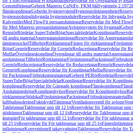
för T-rör
Övergångar ej löstagbara
Reservdelar för Övergångar ej lösta
Genomföringar
Geberit Mapress CuNiFe, FKM blå
Systemrör 2.1972
flänskopplingar
Geberits hygiensystem
Hygienspolningsenheter
Reserv
hygienspolning
Inbyggda hygienmoduler
Reservdelar för Inbyggda h
Kulventiler
Med FlowFit pressanslutningar
Reservdelar för Med FlowFi
för Med Mapress pressanslutningar
Avloppssystem för byggnad
Geberi
Rensrör
Rördelar SuperTube
Böjar
Specialrördelar
Kopplingar
Reservdel
till andra material
Aggregatanslutningar
Reservdelar för Aggregatanslu
tätningssockel
Tillbehör
Rörklammrar
Fästen för rörklammrar
Förslutnin
Böjar
Grenrör
Reservdelar för Grenrör
Reduceringar
Reservdelar för R
Muffar
Övergångskoppling
Övergångar till andra material
Aggregatansl
anslutningar
Tillbehör
Rörklammrar
Förslutningar
Packningar
Förbrukni
Grenrör
Reduceringar
Reservdelar för Reduceringar
Rensrör
Reservdela
Grenrör
Kopplingar
Reservdelar för Kopplingar
Muffar
Reservdelar för
för Packningar
Förbrukningsmaterial
Geberit PE
Rör
Rördelar
Reservdel
SuperTube
Böjar
Specialrördelar
Kopplingar
Reservdelar för Kopplinga
kopplingar
Reservdelar för Gängade kopplingar
Flänskopplingar
Fläns
Anslutningsböjar
Kopplingshylsor
Reservdelar för Kopplingshylsor
Rak
rörklammrar
Stödskal
Förslutningar
Packningar
Förbrukningsmaterial
Br
luftljudsisolering
Fuktskydd
Tätningar
Ventilationsventil för avlopp
Vent
Takbrunnar
Takbrunnar upp till 12 l/s
Reservdelar för Takbrunnar upp ti
stödrännor
Takbrunnar upp till 12 l/s
Reservdelar för Takbrunnar upp til
ångspärr
För takbrunnar upp till 12 l/s
Reservdelar för För takbrunnar up
till 25 l/s
Reservdelar för För takbrunnar upp till 25 l/s
Fästen
Infästnin
infästningar
Konventionell takavvattning
Takbrunnar
Reservdelar för T