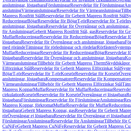
anslutningar, löstagbara
Förslutningar
Reservdelar för Förslutningar
Ans
anslutning
Värmeanslutningar
Reservdelar för Värmeanslutningar
Tillb
Mapress Rostfritt Stål
Reservdelar för Geberit Mapress Rostfritt Stål
Sy
Reduceringar
Böjar
Reservdelar för Böjar
T-rör
Reservdelar för T-rör
In
anslutningar, löstagbara
Reservdelar för Övergångar och anslutningar, 
för Anslutningar
Geberit Mapress Rostfritt Stål, gas
Reservdelar för Geb
Muffar
Reduceringar
Reservdelar för Reduceringar
Böjar
Reservdelar f
löstagbara
Reservdelar för Övergångar och anslutningar, löstagbara
För
med rörände
Tätningar för rörledningar och rördelar
Rörfästen
Systemp
Muffar
Reduceringar
Reservdelar för Reduceringar
Böjar
Reservdelar f
löstagbara
Reservdelar för Övergångar och anslutningar, löstagbara
Ko
Värmeanslutningar
Tillbehör för Geberit Mapress Therm
Skyddskåpor 
Elförzinkat Stål
Reservdelar för Geberit Mapress Elförzinkat Stål
Syste
Böjar
T-rör
Reservdelar för T-rör
Korsrör
Reservdelar för Korsrör
Övergå
anslutningar, löstagbara
Kompensatorer
Reservdelar för Kompensatore
Värmeanslutningar
Tillbehör för Geberit Mapress Elförzinkat Stål
Tätn
Mapress Koppar
Muffar
Reservdelar för Muffar
Reduceringar
Reservdel
cirkulation
Korsrör
Reservdelar för Korsrör
Övergångar ej löstagbara
Re
löstagbara
Förslutningar
Reservdelar för Förslutningar
Anslutningar
Res
Mapress Koppar, förkromat
Muffar
Reservdelar för Muffar
Reducering
löstagbara
Geberit Mapress Koppar, gas
Reservdelar för Geberit Mapr
rör
Övergångar ej löstagbara
Reservdelar för Övergångar ej löstagbara
Förslutningar
Anslutningar
Reservdelar för Anslutningar
Tillbehör för
CuNiFe
Geberit Mapress CuNiFe
Reservdelar för Geberit Mapress C