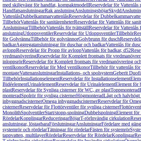
med skiljevägg för handfat, kompaktmodell
Reservdelar för Vattenlås
Handfatsanslutningar
Rak anslutning
Anslutningsböjar
Skydd
Anslutnin
Vattenlås
Dubbelkammarvattenlås
Reservdelar för Dubbelkammarvatte
Tillbehör
Vattenlås för sanitärenheter
Reservdelar för Vattenlås för sani
Anslutningar
Tillbehör
Vattenlås för tvättställ
Reservdelar för Vattenlås fö
anslutning
Utloppsventiler
Reservdelar för Utloppsventiler
Tillbehör
Res
för Golvränna
Tillbehör för golvrännor
Golvbrunn för dusch
Reservdela
badkar
Aggregatanslutningar för duschar och badkar
Vattenlås för dus
avlopp
Reservdelar för Propp för avlopp
Vattenlås för badkar, d52
Reser
vredmanövrering
Reservdelar för Komplett frontsats för vredmanövrer
inloppsrör
Reservdelar för Komplett frontsats för vredmanövrering och
ventilkonor
Reservdelar för Med ventilkonor
Tillbehör för vattenlås fö
montage
Vattenanslutningar
Installations- och spolsystem
Geberit Duof
Tillbehör
Installationselement
Reservdelar för Installationselement
Elem
Bidéelement
Urinalelement
Reservdelar för Urinalelement
Element för 
plast
Reservdelar för Synliga cisterner för WC, av plast
Toppmonterad
monterad
Spolrör för synliga cisterner
Högmonterad
Lågt och halvhögt
inbyggnadscisterner
Omega inbyggnadscisterner
Reservdelar för Omeg
cisterner
Reservdelar för Flottörventiler för synliga cisterner
Flottörvent
Monolith
Spolventiler
Start/stopp-spolning
Dubbelspolning
Element för 
Rördelar
Kopplingar
Reduceringar
Böjar
T-rör
Invändig cirkulation
Reser
anslutningar, löstagbara
Förslutningar
Anslutningar
Fördelare med gäng
systemrör och rördelar
Tätningar för rördelar
Fästen för systemrör
Syst
tappvatten, multilayer
Rördelar
Reservdelar för Rördelar
Kopplingar
Res
T-rör
Invändig cirkulation
Reservdelar för Invändig cirkulation
Övergång