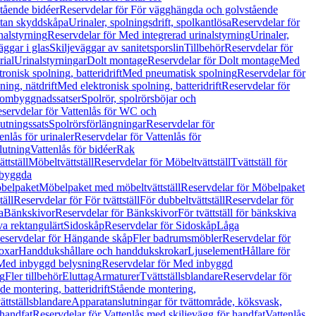
tående bidéer
Reservdelar för För vägghängda och golvstående
Utan skyddskåpa
Urinaler, spolningsdrift, spolkantlösa
Reservdelar för
nalstyrning
Reservdelar för Med integrerad urinalstyrning
Urinaler,
äggar i glas
Skiljeväggar av sanitetsporslin
Tillbehör
Reservdelar för
rial
Urinalstyrningar
Dolt montage
Reservdelar för Dolt montage
Med
onisk spolning, batteridrift
Med pneumatisk spolning
Reservdelar för
ing, nätdrift
Med elektronisk spolning, batteridrift
Reservdelar för
h ombyggnadssatser
Spolrör, spolrörsböjar och
servdelar för Vattenlås för WC och
utningssats
Spolrörsförlängningar
Reservdelar för
enlås för urinaler
Reservdelar för Vattenlås för
lutning
Vattenlås för bidéer
Rak
ttställ
Möbeltvättställ
Reservdelar för Möbeltvättställ
Tvättställ för
nbyggda
belpaket
Möbelpaket med möbeltvättställ
Reservdelar för Möbelpaket
täll
Reservdelar för För tvättställ
För dubbeltvättställ
Reservdelar för
a
Bänkskivor
Reservdelar för Bänkskivor
För tvättställ för bänkskiva
va rektangulärt
Sidoskåp
Reservdelar för Sidoskåp
Låga
eservdelar för Hängande skåp
Fler badrumsmöbler
Reservdelar för
oxar
Handdukshållare och handdukskrokar
Ljuselement
Hållare för
Med inbyggd belysning
Reservdelar för Med inbyggd
g
Fler tillbehör
Eluttag
Armaturer
Tvättställsblandare
Reservdelar för
de montering, batteridrift
Stående montering,
ättställsblandare
Apparatanslutningar för tvättområde, köksvask,
 handfat
Reservdelar för Vattenlås med skiljevägg för handfat
Vattenlås