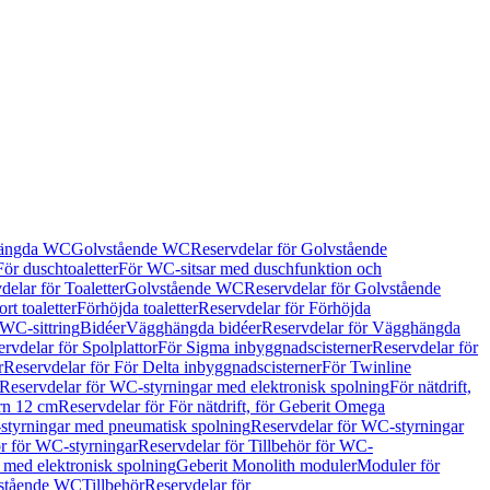
hängda WC
Golvstående WC
Reservdelar för Golvstående
För duschtoaletter
För WC-sitsar med duschfunktion och
delar för Toaletter
Golvstående WC
Reservdelar för Golvstående
rt toaletter
Förhöjda toaletter
Reservdelar för Förhöjda
 WC-sittring
Bidéer
Vägghängda bidéer
Reservdelar för Vägghängda
rvdelar för Spolplattor
För Sigma inbyggnadscisterner
Reservdelar för
r
Reservdelar för För Delta inbyggnadscisterner
För Twinline
Reservdelar för WC-styrningar med elektronisk spolning
För nätdrift,
ern 12 cm
Reservdelar för För nätdrift, för Geberit Omega
tyrningar med pneumatisk spolning
Reservdelar för WC-styrningar
ör för WC-styrningar
Reservdelar för Tillbehör för WC-
 med elektronisk spolning
Geberit Monolith moduler
Moduler för
vstående WC
Tillbehör
Reservdelar för