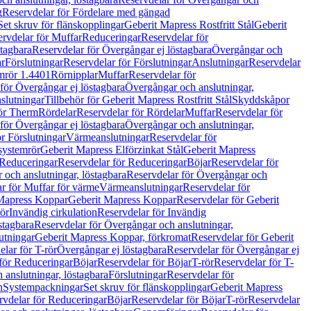
g
Reservdelar för Fördelare med gängad
Set skruv för flänskopplingar
Geberit Mapress Rostfritt Stål
Geberit
rvdelar för Muffar
Reduceringar
Reservdelar för
tagbara
Reservdelar för Övergångar ej löstagbara
Övergångar och
r
Förslutningar
Reservdelar för Förslutningar
Anslutningar
Reservdelar
mrör 1.4401
Rörnipplar
Muffar
Reservdelar för
för Övergångar ej löstagbara
Övergångar och anslutningar,
slutningar
Tillbehör för Geberit Mapress Rostfritt Stål
Skyddskåpor
ör Therm
Rördelar
Reservdelar för Rördelar
Muffar
Reservdelar för
för Övergångar ej löstagbara
Övergångar och anslutningar,
r Förslutningar
Värmeanslutningar
Reservdelar för
 systemrör
Geberit Mapress Elförzinkat Stål
Geberit Mapress
Reduceringar
Reservdelar för Reduceringar
Böjar
Reservdelar för
och anslutningar, löstagbara
Reservdelar för Övergångar och
r för Muffar för värme
Värmeanslutningar
Reservdelar för
Mapress Koppar
Geberit Mapress Koppar
Reservdelar för Geberit
rör
Invändig cirkulation
Reservdelar för Invändig
stagbara
Reservdelar för Övergångar och anslutningar,
utningar
Geberit Mapress Koppar, förkromat
Reservdelar för Geberit
lar för T-rör
Övergångar ej löstagbara
Reservdelar för Övergångar ej
för Reduceringar
Böjar
Reservdelar för Böjar
T-rör
Reservdelar för T-
 anslutningar, löstagbara
Förslutningar
Reservdelar för
n
Systempackningar
Set skruv för flänskopplingar
Geberit Mapress
rvdelar för Reduceringar
Böjar
Reservdelar för Böjar
T-rör
Reservdelar