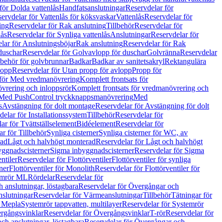
för Dolda vattenlås
Handfatsanslutningar
Reservdelar för
ervdelar för Vattenlås för köksvaskar
Vattenlås
Reservdelar för
ing
Reservdelar för Rak anslutning
Tillbehör
Reservdelar för
lås
Reservdelar för Synliga vattenlås
Anslutningar
Reservdelar för
lar för Anslutningsböjar
Rak anslutning
Reservdelar för Rak
duschar
Reservdelar för Golvavlopp för duschar
Golvränna
Reservdelar
lbehör för golvbrunnar
Badkar
Badkar av sanitetsakryl
Rektangulära
lopp
Reservdelar för Utan propp för avlopp
Propp för
 för Med vredmanövrering
Komplett frontsats för
vrering och inloppsrör
Komplett frontsats för vredmanövrering och
 Med PushControl tryckknappsmanövrering
Med
s
Avstängning för dolt montage
Reservdelar för Avstängning för dolt
elar för Installationssystem
Tillbehör
Reservdelar för
ar för Tvättställselement
Bidéelement
Reservdelar för
r för Tillbehör
Synliga cisterner
Synliga cisterner för WC, av
rad
Lågt och halvhögt monterad
Reservdelar för Lågt och halvhögt
yggnadscisterner
Sigma inbyggnadscisterner
Reservdelar för Sigma
ntiler
Reservdelar för Flottörventiler
Flottörventiler för synliga
ner
Flottörventiler för Monolith
Reservdelar för Flottörventiler för
emrör ML
Rördelar
Reservdelar för
 anslutningar, löstagbara
Reservdelar för Övergångar och
slutningar
Reservdelar för Värmeanslutningar
Tillbehör
Tätningar för
 Mepla
Systemrör tappvatten, multilayer
Reservdelar för Systemrör
rgångsvinklar
Reservdelar för Övergångsvinklar
T-rör
Reservdelar för
ch anslutningar, löstagbara
Reservdelar för Övergångar och