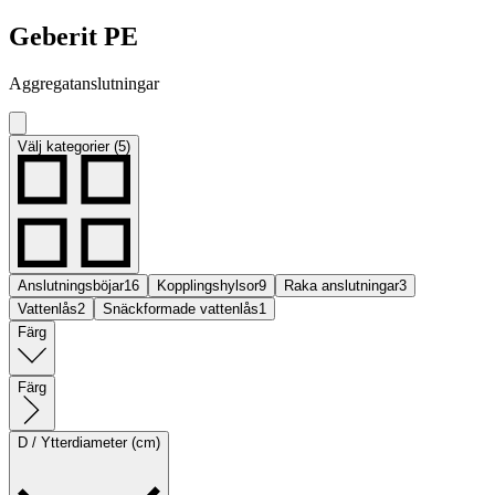
Geberit PE
Aggregatanslutningar
Välj kategorier (5)
Anslutningsböjar
16
Kopplingshylsor
9
Raka anslutningar
3
Vattenlås
2
Snäckformade vattenlås
1
Färg
Färg
D / Ytterdiameter (cm)