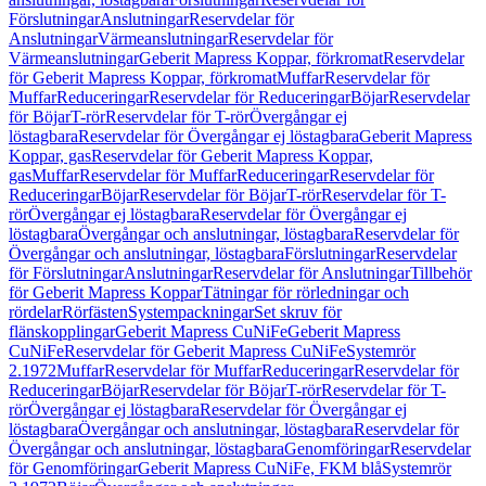
Förslutningar
Anslutningar
Reservdelar för
Anslutningar
Värmeanslutningar
Reservdelar för
Värmeanslutningar
Geberit Mapress Koppar, förkromat
Reservdelar
för Geberit Mapress Koppar, förkromat
Muffar
Reservdelar för
Muffar
Reduceringar
Reservdelar för Reduceringar
Böjar
Reservdelar
för Böjar
T-rör
Reservdelar för T-rör
Övergångar ej
löstagbara
Reservdelar för Övergångar ej löstagbara
Geberit Mapress
Koppar, gas
Reservdelar för Geberit Mapress Koppar,
gas
Muffar
Reservdelar för Muffar
Reduceringar
Reservdelar för
Reduceringar
Böjar
Reservdelar för Böjar
T-rör
Reservdelar för T-
rör
Övergångar ej löstagbara
Reservdelar för Övergångar ej
löstagbara
Övergångar och anslutningar, löstagbara
Reservdelar för
Övergångar och anslutningar, löstagbara
Förslutningar
Reservdelar
för Förslutningar
Anslutningar
Reservdelar för Anslutningar
Tillbehör
för Geberit Mapress Koppar
Tätningar för rörledningar och
rördelar
Rörfästen
Systempackningar
Set skruv för
flänskopplingar
Geberit Mapress CuNiFe
Geberit Mapress
CuNiFe
Reservdelar för Geberit Mapress CuNiFe
Systemrör
2.1972
Muffar
Reservdelar för Muffar
Reduceringar
Reservdelar för
Reduceringar
Böjar
Reservdelar för Böjar
T-rör
Reservdelar för T-
rör
Övergångar ej löstagbara
Reservdelar för Övergångar ej
löstagbara
Övergångar och anslutningar, löstagbara
Reservdelar för
Övergångar och anslutningar, löstagbara
Genomföringar
Reservdelar
för Genomföringar
Geberit Mapress CuNiFe, FKM blå
Systemrör