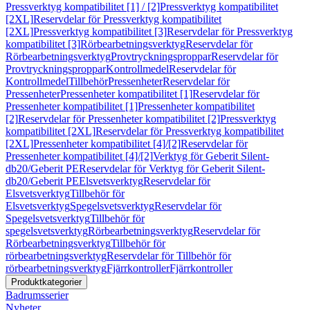
Pressverktyg kompatibilitet [1] / [2]
Pressverktyg kompatibilitet
[2XL]
Reservdelar för Pressverktyg kompatibilitet
[2XL]
Pressverktyg kompatibilitet [3]
Reservdelar för Pressverktyg
kompatibilitet [3]
Rörbearbetningsverktyg
Reservdelar för
Rörbearbetningsverktyg
Provtryckningsproppar
Reservdelar för
Provtryckningsproppar
Kontrollmedel
Reservdelar för
Kontrollmedel
Tillbehör
Pressenheter
Reservdelar för
Pressenheter
Pressenheter kompatibilitet [1]
Reservdelar för
Pressenheter kompatibilitet [1]
Pressenheter kompatibilitet
[2]
Reservdelar för Pressenheter kompatibilitet [2]
Pressverktyg
kompatibilitet [2XL]
Reservdelar för Pressverktyg kompatibilitet
[2XL]
Pressenheter kompatibilitet [4]/[2]
Reservdelar för
Pressenheter kompatibilitet [4]/[2]
Verktyg för Geberit Silent-
db20/Geberit PE
Reservdelar för Verktyg för Geberit Silent-
db20/Geberit PE
Elsvetsverktyg
Reservdelar för
Elsvetsverktyg
Tillbehör för
Elsvetsverktyg
Spegelsvetsverktyg
Reservdelar för
Spegelsvetsverktyg
Tillbehör för
spegelsvetsverktyg
Rörbearbetningsverktyg
Reservdelar för
Rörbearbetningsverktyg
Tillbehör för
rörbearbetningsverktyg
Reservdelar för Tillbehör för
rörbearbetningsverktyg
Fjärrkontroller
Fjärrkontroller
Produktkategorier
Badrumsserier
Nyheter