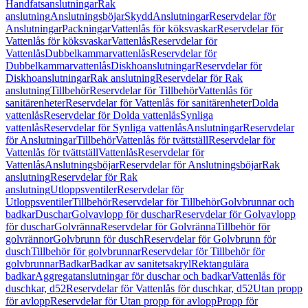
Handfatsanslutningar
Rak
anslutning
Anslutningsböjar
Skydd
Anslutningar
Reservdelar för
Anslutningar
Packningar
Vattenlås för köksvaskar
Reservdelar för
Vattenlås för köksvaskar
Vattenlås
Reservdelar för
Vattenlås
Dubbelkammarvattenlås
Reservdelar för
Dubbelkammarvattenlås
Diskhoanslutningar
Reservdelar för
Diskhoanslutningar
Rak anslutning
Reservdelar för Rak
anslutning
Tillbehör
Reservdelar för Tillbehör
Vattenlås för
sanitärenheter
Reservdelar för Vattenlås för sanitärenheter
Dolda
vattenlås
Reservdelar för Dolda vattenlås
Synliga
vattenlås
Reservdelar för Synliga vattenlås
Anslutningar
Reservdelar
för Anslutningar
Tillbehör
Vattenlås för tvättställ
Reservdelar för
Vattenlås för tvättställ
Vattenlås
Reservdelar för
Vattenlås
Anslutningsböjar
Reservdelar för Anslutningsböjar
Rak
anslutning
Reservdelar för Rak
anslutning
Utloppsventiler
Reservdelar för
Utloppsventiler
Tillbehör
Reservdelar för Tillbehör
Golvbrunnar och
badkar
Duschar
Golvavlopp för duschar
Reservdelar för Golvavlopp
för duschar
Golvränna
Reservdelar för Golvränna
Tillbehör för
golvrännor
Golvbrunn för dusch
Reservdelar för Golvbrunn för
dusch
Tillbehör för golvbrunnar
Reservdelar för Tillbehör för
golvbrunnar
Badkar
Badkar av sanitetsakryl
Rektangulära
badkar
Aggregatanslutningar för duschar och badkar
Vattenlås för
duschkar, d52
Reservdelar för Vattenlås för duschkar, d52
Utan propp
för avlopp
Reservdelar för Utan propp för avlopp
Propp för