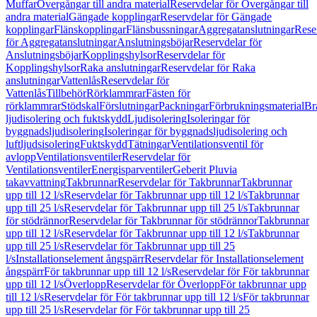
Muffar
Övergångar till andra material
Reservdelar för Övergångar till
andra material
Gängade kopplingar
Reservdelar för Gängade
kopplingar
Flänskopplingar
Flänsbussningar
Aggregatanslutningar
Rese
för Aggregatanslutningar
Anslutningsböjar
Reservdelar för
Anslutningsböjar
Kopplingshylsor
Reservdelar för
Kopplingshylsor
Raka anslutningar
Reservdelar för Raka
anslutningar
Vattenlås
Reservdelar för
Vattenlås
Tillbehör
Rörklammrar
Fästen för
rörklammrar
Stödskal
Förslutningar
Packningar
Förbrukningsmaterial
Br
ljudisolering och fuktskydd
Ljudisolering
Isoleringar för
byggnadsljudisolering
Isoleringar för byggnadsljudisolering och
luftljudsisolering
Fuktskydd
Tätningar
Ventilationsventil för
avlopp
Ventilationsventiler
Reservdelar för
Ventilationsventiler
Energisparventiler
Geberit Pluvia
takavvattning
Takbrunnar
Reservdelar för Takbrunnar
Takbrunnar
upp till 12 l/s
Reservdelar för Takbrunnar upp till 12 l/s
Takbrunnar
upp till 25 l/s
Reservdelar för Takbrunnar upp till 25 l/s
Takbrunnar
för stödrännor
Reservdelar för Takbrunnar för stödrännor
Takbrunnar
upp till 12 l/s
Reservdelar för Takbrunnar upp till 12 l/s
Takbrunnar
upp till 25 l/s
Reservdelar för Takbrunnar upp till 25
l/s
Installationselement ångspärr
Reservdelar för Installationselement
ångspärr
För takbrunnar upp till 12 l/s
Reservdelar för För takbrunnar
upp till 12 l/s
Överlopp
Reservdelar för Överlopp
För takbrunnar upp
till 12 l/s
Reservdelar för För takbrunnar upp till 12 l/s
För takbrunnar
upp till 25 l/s
Reservdelar för För takbrunnar upp till 25