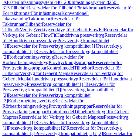
l/s
Fästen
Infästningssystem d40–200
Infästningssystem d250–
315
Tillbehör
Reservdelar för Tillbehör
För takbrunnar
Reservdelar för
För takbrunnar
För infästningar
Konventionell
takavvattning
Takbrunnar
Reservdelar för
Takbrunnar
Tillbehör
Reservdelar för
Tillbehör
Verktyg
Verktyg
Verktyg för Geberit FlowFit
Reservdelar för
Verktyg för Geberit FlowFit
Handdrivna pressverktyg
Reservdelar
för Handdrivna pressverktyg
Pressverktyg kompatibilitet
[1]
Reservdelar för Pressverktyg kompatibilitet [1]
Pressverktyg
kompatibilitet [2]
Reservdelar för Pressverktyg kompatibilitet
[2]
Rörbearbetningsverktyg
Reservdelar för
Rörbearbetningsverktyg
Provtryckningsproppar
Reservdelar för
Provtryckningsproppar
Kontrollmedel
Tillbehör
Reservdelar för
Tillbehör
Verktyg för Geberit Mepla
Reservdelar för Verktyg för
Geberit Mepla
Handdrivna pressverktyg
Reservdelar för Handdrivna
pressverktyg
Pressverktyg kompatibilitet [1]
Reservdelar för
Pressverktyg kompatibilitet [1]
Pressverktyg kompatibilitet
[2]
Reservdelar för Pressverktyg kompatibilitet
[2]
Rörbearbetningsverktyg
Reservdelar för
Rörbearbetningsverktyg
Provtryckningsproppar
Reservdelar för
Provtryckningsproppar
Kontrollmedel
Tillbehör
Verktyg för Geberit
Mapress
Reservdelar för Verktyg för Geberit Mapress
Pressverktyg
kompatibilitet [1]
Reservdelar för Pressverktyg kompatibilitet
[1]
Pressverktyg kompatibilitet [2]
Reservdelar för Pressverktyg
kompatibilitet [2]
Pressverktyg kompatibilitet [1] / [2]
Reservdelar för