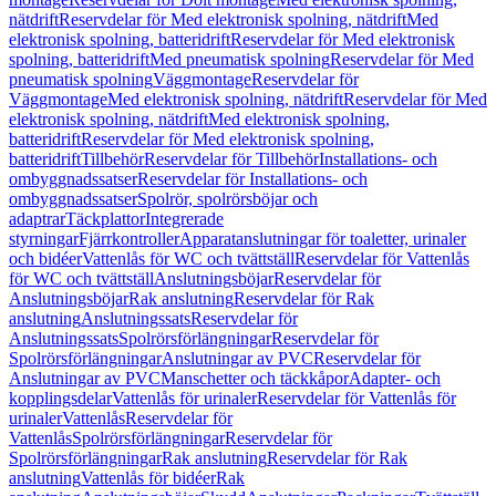
nätdrift
Reservdelar för Med elektronisk spolning, nätdrift
Med
elektronisk spolning, batteridrift
Reservdelar för Med elektronisk
spolning, batteridrift
Med pneumatisk spolning
Reservdelar för Med
pneumatisk spolning
Väggmontage
Reservdelar för
Väggmontage
Med elektronisk spolning, nätdrift
Reservdelar för Med
elektronisk spolning, nätdrift
Med elektronisk spolning,
batteridrift
Reservdelar för Med elektronisk spolning,
batteridrift
Tillbehör
Reservdelar för Tillbehör
Installations- och
ombyggnadssatser
Reservdelar för Installations- och
ombyggnadssatser
Spolrör, spolrörsböjar och
adaptrar
Täckplattor
Integrerade
styrningar
Fjärrkontroller
Apparatanslutningar för toaletter, urinaler
och bidéer
Vattenlås för WC och tvättställ
Reservdelar för Vattenlås
för WC och tvättställ
Anslutningsböjar
Reservdelar för
Anslutningsböjar
Rak anslutning
Reservdelar för Rak
anslutning
Anslutningssats
Reservdelar för
Anslutningssats
Spolrörsförlängningar
Reservdelar för
Spolrörsförlängningar
Anslutningar av PVC
Reservdelar för
Anslutningar av PVC
Manschetter och täckkåpor
Adapter- och
kopplingsdelar
Vattenlås för urinaler
Reservdelar för Vattenlås för
urinaler
Vattenlås
Reservdelar för
Vattenlås
Spolrörsförlängningar
Reservdelar för
Spolrörsförlängningar
Rak anslutning
Reservdelar för Rak
anslutning
Vattenlås för bidéer
Rak