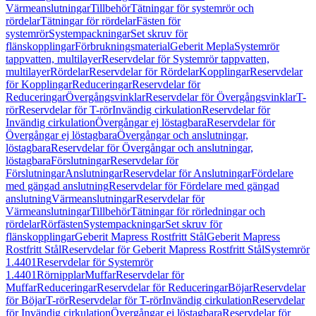
Värmeanslutningar
Tillbehör
Tätningar för systemrör och
rördelar
Tätningar för rördelar
Fästen för
systemrör
Systempackningar
Set skruv för
flänskopplingar
Förbrukningsmaterial
Geberit Mepla
Systemrör
tappvatten, multilayer
Reservdelar för Systemrör tappvatten,
multilayer
Rördelar
Reservdelar för Rördelar
Kopplingar
Reservdelar
för Kopplingar
Reduceringar
Reservdelar för
Reduceringar
Övergångsvinklar
Reservdelar för Övergångsvinklar
T-
rör
Reservdelar för T-rör
Invändig cirkulation
Reservdelar för
Invändig cirkulation
Övergångar ej löstagbara
Reservdelar för
Övergångar ej löstagbara
Övergångar och anslutningar,
löstagbara
Reservdelar för Övergångar och anslutningar,
löstagbara
Förslutningar
Reservdelar för
Förslutningar
Anslutningar
Reservdelar för Anslutningar
Fördelare
med gängad anslutning
Reservdelar för Fördelare med gängad
anslutning
Värmeanslutningar
Reservdelar för
Värmeanslutningar
Tillbehör
Tätningar för rörledningar och
rördelar
Rörfästen
Systempackningar
Set skruv för
flänskopplingar
Geberit Mapress Rostfritt Stål
Geberit Mapress
Rostfritt Stål
Reservdelar för Geberit Mapress Rostfritt Stål
Systemrör
1.4401
Reservdelar för Systemrör
1.4401
Rörnipplar
Muffar
Reservdelar för
Muffar
Reduceringar
Reservdelar för Reduceringar
Böjar
Reservdelar
för Böjar
T-rör
Reservdelar för T-rör
Invändig cirkulation
Reservdelar
för Invändig cirkulation
Övergångar ej löstagbara
Reservdelar för