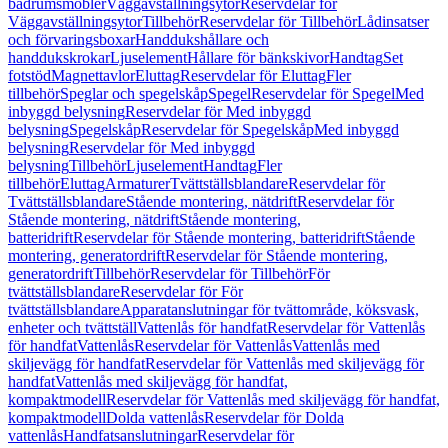
badrumsmöbler
Väggavställningsytor
Reservdelar för
Väggavställningsytor
Tillbehör
Reservdelar för Tillbehör
Lådinsatser
och förvaringsboxar
Handdukshållare och
handdukskrokar
Ljuselement
Hållare för bänkskivor
Handtag
Set
fotstöd
Magnettavlor
Eluttag
Reservdelar för Eluttag
Fler
tillbehör
Speglar och spegelskåp
Spegel
Reservdelar för Spegel
Med
inbyggd belysning
Reservdelar för Med inbyggd
belysning
Spegelskåp
Reservdelar för Spegelskåp
Med inbyggd
belysning
Reservdelar för Med inbyggd
belysning
Tillbehör
Ljuselement
Handtag
Fler
tillbehör
Eluttag
Armaturer
Tvättställsblandare
Reservdelar för
Tvättställsblandare
Stående montering, nätdrift
Reservdelar för
Stående montering, nätdrift
Stående montering,
batteridrift
Reservdelar för Stående montering, batteridrift
Stående
montering, generatordrift
Reservdelar för Stående montering,
generatordrift
Tillbehör
Reservdelar för Tillbehör
För
tvättställsblandare
Reservdelar för För
tvättställsblandare
Apparatanslutningar för tvättområde, köksvask,
enheter och tvättställ
Vattenlås för handfat
Reservdelar för Vattenlås
för handfat
Vattenlås
Reservdelar för Vattenlås
Vattenlås med
skiljevägg för handfat
Reservdelar för Vattenlås med skiljevägg för
handfat
Vattenlås med skiljevägg för handfat,
kompaktmodell
Reservdelar för Vattenlås med skiljevägg för handfat,
kompaktmodell
Dolda vattenlås
Reservdelar för Dolda
vattenlås
Handfatsanslutningar
Reservdelar för