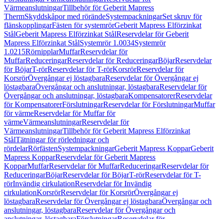
Värmeanslutningar
Tillbehör för Geberit Mapress
Therm
Skyddskåpor med rörände
Systempackningar
Set skruv för
flänskopplingar
Fästen för systemrör
Geberit Mapress Elförzinkat
Stål
Geberit Mapress Elförzinkat Stål
Reservdelar för Geberit
Mapress Elförzinkat Stål
Systemrör 1.0034
Systemrör
1.0215
Rörnipplar
Muffar
Reservdelar för
Muffar
Reduceringar
Reservdelar för Reduceringar
Böjar
Reservdelar
för Böjar
T-rör
Reservdelar för T-rör
Korsrör
Reservdelar för
Korsrör
Övergångar ej löstagbara
Reservdelar för Övergångar ej
löstagbara
Övergångar och anslutningar, löstagbara
Reservdelar för
Övergångar och anslutningar, löstagbara
Kompensatorer
Reservdelar
för Kompensatorer
Förslutningar
Reservdelar för Förslutningar
Muffar
för värme
Reservdelar för Muffar för
värme
Värmeanslutningar
Reservdelar för
Värmeanslutningar
Tillbehör för Geberit Mapress Elförzinkat
Stål
Tätningar för rörledningar och
rördelar
Rörfästen
Systempackningar
Geberit Mapress Koppar
Geberit
Mapress Koppar
Reservdelar för Geberit Mapress
Koppar
Muffar
Reservdelar för Muffar
Reduceringar
Reservdelar för
Reduceringar
Böjar
Reservdelar för Böjar
T-rör
Reservdelar för T-
rör
Invändig cirkulation
Reservdelar för Invändig
cirkulation
Korsrör
Reservdelar för Korsrör
Övergångar ej
löstagbara
Reservdelar för Övergångar ej löstagbara
Övergångar och
anslutningar, löstagbara
Reservdelar för Övergångar och
anslutningar, löstagbara
Förslutningar
Reservdelar för