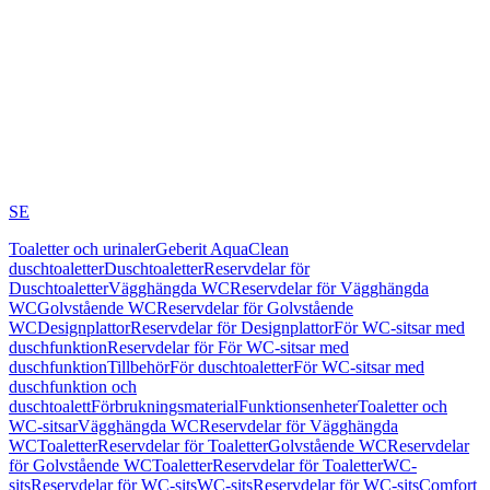
SE
Toaletter och urinaler
Geberit AquaClean
duschtoaletter
Duschtoaletter
Reservdelar för
Duschtoaletter
Vägghängda WC
Reservdelar för Vägghängda
WC
Golvstående WC
Reservdelar för Golvstående
WC
Designplattor
Reservdelar för Designplattor
För WC-sitsar med
duschfunktion
Reservdelar för För WC-sitsar med
duschfunktion
Tillbehör
För duschtoaletter
För WC-sitsar med
duschfunktion och
duschtoalett
Förbrukningsmaterial
Funktionsenheter
Toaletter och
WC-sitsar
Vägghängda WC
Reservdelar för Vägghängda
WC
Toaletter
Reservdelar för Toaletter
Golvstående WC
Reservdelar
för Golvstående WC
Toaletter
Reservdelar för Toaletter
WC-
sits
Reservdelar för WC-sits
WC-sits
Reservdelar för WC-sits
Comfort