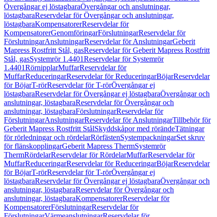
Övergångar ej löstagbara
Övergångar och anslutningar,
löstagbara
Reservdelar för Övergångar och anslutningar,
löstagbara
Kompensatorer
Reservdelar för
Kompensatorer
Genomföringar
Förslutningar
Reservdelar för
Förslutningar
Anslutningar
Reservdelar för Anslutningar
Geberit
Mapress Rostfritt Stål, gas
Reservdelar för Geberit Mapress Rostfritt
Stål, gas
Systemrör 1.4401
Reservdelar för Systemrör
1.4401
Rörnipplar
Muffar
Reservdelar för
Muffar
Reduceringar
Reservdelar för Reduceringar
Böjar
Reservdelar
för Böjar
T-rör
Reservdelar för T-rör
Övergångar ej
löstagbara
Reservdelar för Övergångar ej löstagbara
Övergångar och
anslutningar, löstagbara
Reservdelar för Övergångar och
anslutningar, löstagbara
Förslutningar
Reservdelar för
Förslutningar
Anslutningar
Reservdelar för Anslutningar
Tillbehör för
Geberit Mapress Rostfritt Stål
Skyddskåpor med rörände
Tätningar
för rörledningar och rördelar
Rörfästen
Systempackningar
Set skruv
för flänskopplingar
Geberit Mapress Therm
Systemrör
Therm
Rördelar
Reservdelar för Rördelar
Muffar
Reservdelar för
Muffar
Reduceringar
Reservdelar för Reduceringar
Böjar
Reservdelar
för Böjar
T-rör
Reservdelar för T-rör
Övergångar ej
löstagbara
Reservdelar för Övergångar ej löstagbara
Övergångar och
anslutningar, löstagbara
Reservdelar för Övergångar och
anslutningar, löstagbara
Kompensatorer
Reservdelar för
Kompensatorer
Förslutningar
Reservdelar för
Förslutningar
Värmeanslutningar
Reservdelar för