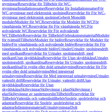
styrningar
Reservdelar för Tillbehör för WC-
styrningar
Installationssatser
Reservdelar för Installationssatser
För
WC-styrningar med elektronisk spolning
Reservdelar för För WC-
styrningar med elektronisk spolning
Geberit Monolith
moduler
Moduler för WC
Reservdelar för Moduler för WC
För
vägghängda WC
Reservdelar för För vägghängda WC
För
golvstående WC
Reservdelar för För golvstående
WC
Tillbehör
Reservdelar för Tillbehör
Förbrukningsmaterial
Moduler
för tvättställ
Tillbehör
Moduler för bidéer
Reservdelar för Moduler för
bidéer
För vägghängda och golvstående bidéer
Reservdelar för För
vägghängda och golvstående bidéer
Urinaler
Urinaler, spolningsdrift,
med spolkant
Reservdelar för Urinaler, spolningsdrift, med
spolkant
Utan skyddskåpa
Reservdelar för Utan skyddskåpa
Urinaler,
spolningsdrift, spolkantlösa
Reservdelar för Urinaler, spolningsdrift,
spolkantlösa
För synlig eller dold urinalstyrning
Reservdelar för För
synlig eller dold urinalstyrning
Med integrerad
urinalstyrning
Reservdelar för Med integrerad urinalstyrning
Urinaler,
vattenfri drift
Reservdelar för Urinaler, vattenfri drift
Utan
skyddskåpa
Reservdelar för Utan
skyddskåpa
Skiljeväggar
Skiljeväggar i plast
Skiljeväggar i
glas
Skiljeväggar av sanitetsporslin
Tillbehör
Reservdelar för
Tillbehör
Vattenlås och vattenlåstillbehör
Spolrör, spolrörsböjar och
adaptrar
Reservdelar för Spolrör, spolrörsböjar och
adaptrar
Infästningsmaterial
Urinalstyrningar
Dolt
montage
Reservdelar för Dolt montage
Med elektronisk spolning,