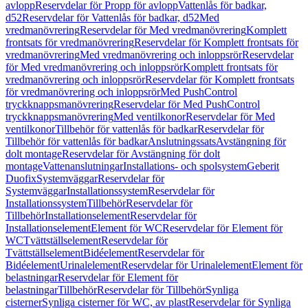
avlopp
Reservdelar för Propp för avlopp
Vattenlås för badkar,
d52
Reservdelar för Vattenlås för badkar, d52
Med
vredmanövrering
Reservdelar för Med vredmanövrering
Komplett
frontsats för vredmanövrering
Reservdelar för Komplett frontsats för
vredmanövrering
Med vredmanövrering och inloppsrör
Reservdelar
för Med vredmanövrering och inloppsrör
Komplett frontsats för
vredmanövrering och inloppsrör
Reservdelar för Komplett frontsats
för vredmanövrering och inloppsrör
Med PushControl
tryckknappsmanövrering
Reservdelar för Med PushControl
tryckknappsmanövrering
Med ventilkonor
Reservdelar för Med
ventilkonor
Tillbehör för vattenlås för badkar
Reservdelar för
Tillbehör för vattenlås för badkar
Anslutningssats
Avstängning för
dolt montage
Reservdelar för Avstängning för dolt
montage
Vattenanslutningar
Installations- och spolsystem
Geberit
Duofix
Systemväggar
Reservdelar för
Systemväggar
Installationssystem
Reservdelar för
Installationssystem
Tillbehör
Reservdelar för
Tillbehör
Installationselement
Reservdelar för
Installationselement
Element för WC
Reservdelar för Element för
WC
Tvättställselement
Reservdelar för
Tvättställselement
Bidéelement
Reservdelar för
Bidéelement
Urinalelement
Reservdelar för Urinalelement
Element för
belastningar
Reservdelar för Element för
belastningar
Tillbehör
Reservdelar för Tillbehör
Synliga
cisterner
Synliga cisterner för WC, av plast
Reservdelar för Synliga