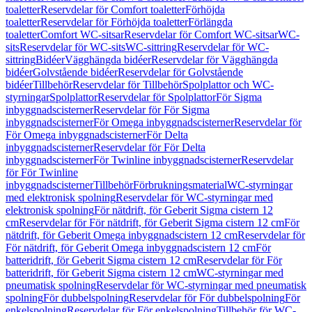
toaletter
Reservdelar för Comfort toaletter
Förhöjda
toaletter
Reservdelar för Förhöjda toaletter
Förlängda
toaletter
Comfort WC-sitsar
Reservdelar för Comfort WC-sitsar
WC-
sits
Reservdelar för WC-sits
WC-sittring
Reservdelar för WC-
sittring
Bidéer
Vägghängda bidéer
Reservdelar för Vägghängda
bidéer
Golvstående bidéer
Reservdelar för Golvstående
bidéer
Tillbehör
Reservdelar för Tillbehör
Spolplattor och WC-
styrningar
Spolplattor
Reservdelar för Spolplattor
För Sigma
inbyggnadscisterner
Reservdelar för För Sigma
inbyggnadscisterner
För Omega inbyggnadscisterner
Reservdelar för
För Omega inbyggnadscisterner
För Delta
inbyggnadscisterner
Reservdelar för För Delta
inbyggnadscisterner
För Twinline inbyggnadscisterner
Reservdelar
för För Twinline
inbyggnadscisterner
Tillbehör
Förbrukningsmaterial
WC-styrningar
med elektronisk spolning
Reservdelar för WC-styrningar med
elektronisk spolning
För nätdrift, för Geberit Sigma cistern 12
cm
Reservdelar för För nätdrift, för Geberit Sigma cistern 12 cm
För
nätdrift, för Geberit Omega inbyggnadscistern 12 cm
Reservdelar för
För nätdrift, för Geberit Omega inbyggnadscistern 12 cm
För
batteridrift, för Geberit Sigma cistern 12 cm
Reservdelar för För
batteridrift, för Geberit Sigma cistern 12 cm
WC-styrningar med
pneumatisk spolning
Reservdelar för WC-styrningar med pneumatisk
spolning
För dubbelspolning
Reservdelar för För dubbelspolning
För
enkelspolning
Reservdelar för För enkelspolning
Tillbehör för WC-