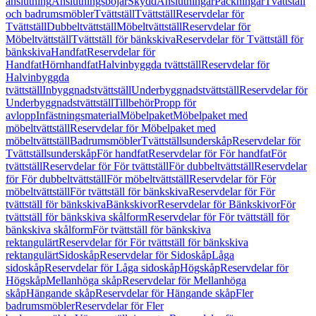
anslutning
Anslutningsböjar
Skydd
Anslutningar
Packningar
Tvättställ
och badrumsmöbler
Tvättställ
Tvättställ
Reservdelar för
Tvättställ
Dubbeltvättställ
Möbeltvättställ
Reservdelar för
Möbeltvättställ
Tvättställ för bänkskiva
Reservdelar för Tvättställ för
bänkskiva
Handfat
Reservdelar för
Handfat
Hörnhandfat
Halvinbyggda tvättställ
Reservdelar för
Halvinbyggda
tvättställ
Inbyggnadstvättställ
Underbyggnadstvättställ
Reservdelar för
Underbyggnadstvättställ
Tillbehör
Propp för
avlopp
Infästningsmaterial
Möbelpaket
Möbelpaket med
möbeltvättställ
Reservdelar för Möbelpaket med
möbeltvättställ
Badrumsmöbler
Tvättställsunderskåp
Reservdelar för
Tvättställsunderskåp
För handfat
Reservdelar för För handfat
För
tvättställ
Reservdelar för För tvättställ
För dubbeltvättställ
Reservdelar
för För dubbeltvättställ
För möbeltvättställ
Reservdelar för För
möbeltvättställ
För tvättställ för bänkskiva
Reservdelar för För
tvättställ för bänkskiva
Bänkskivor
Reservdelar för Bänkskivor
För
tvättställ för bänkskiva skålform
Reservdelar för För tvättställ för
bänkskiva skålform
För tvättställ för bänkskiva
rektangulärt
Reservdelar för För tvättställ för bänkskiva
rektangulärt
Sidoskåp
Reservdelar för Sidoskåp
Låga
sidoskåp
Reservdelar för Låga sidoskåp
Högskåp
Reservdelar för
Högskåp
Mellanhöga skåp
Reservdelar för Mellanhöga
skåp
Hängande skåp
Reservdelar för Hängande skåp
Fler
badrumsmöbler
Reservdelar för Fler