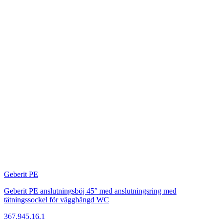
Geberit PE
Geberit PE anslutningsböj 45° med anslutningsring med
tätningssockel för vägghängd WC
367.945.16.1