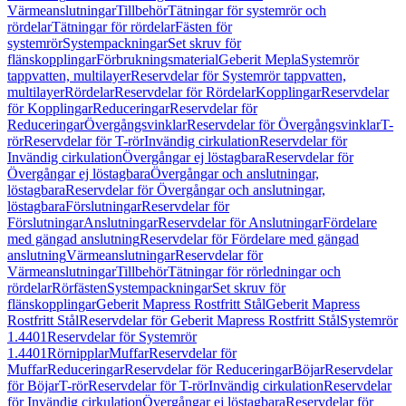
Värmeanslutningar
Tillbehör
Tätningar för systemrör och
rördelar
Tätningar för rördelar
Fästen för
systemrör
Systempackningar
Set skruv för
flänskopplingar
Förbrukningsmaterial
Geberit Mepla
Systemrör
tappvatten, multilayer
Reservdelar för Systemrör tappvatten,
multilayer
Rördelar
Reservdelar för Rördelar
Kopplingar
Reservdelar
för Kopplingar
Reduceringar
Reservdelar för
Reduceringar
Övergångsvinklar
Reservdelar för Övergångsvinklar
T-
rör
Reservdelar för T-rör
Invändig cirkulation
Reservdelar för
Invändig cirkulation
Övergångar ej löstagbara
Reservdelar för
Övergångar ej löstagbara
Övergångar och anslutningar,
löstagbara
Reservdelar för Övergångar och anslutningar,
löstagbara
Förslutningar
Reservdelar för
Förslutningar
Anslutningar
Reservdelar för Anslutningar
Fördelare
med gängad anslutning
Reservdelar för Fördelare med gängad
anslutning
Värmeanslutningar
Reservdelar för
Värmeanslutningar
Tillbehör
Tätningar för rörledningar och
rördelar
Rörfästen
Systempackningar
Set skruv för
flänskopplingar
Geberit Mapress Rostfritt Stål
Geberit Mapress
Rostfritt Stål
Reservdelar för Geberit Mapress Rostfritt Stål
Systemrör
1.4401
Reservdelar för Systemrör
1.4401
Rörnipplar
Muffar
Reservdelar för
Muffar
Reduceringar
Reservdelar för Reduceringar
Böjar
Reservdelar
för Böjar
T-rör
Reservdelar för T-rör
Invändig cirkulation
Reservdelar
för Invändig cirkulation
Övergångar ej löstagbara
Reservdelar för