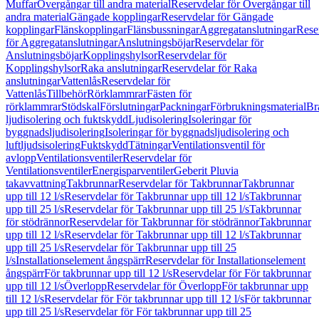
Muffar
Övergångar till andra material
Reservdelar för Övergångar till
andra material
Gängade kopplingar
Reservdelar för Gängade
kopplingar
Flänskopplingar
Flänsbussningar
Aggregatanslutningar
Rese
för Aggregatanslutningar
Anslutningsböjar
Reservdelar för
Anslutningsböjar
Kopplingshylsor
Reservdelar för
Kopplingshylsor
Raka anslutningar
Reservdelar för Raka
anslutningar
Vattenlås
Reservdelar för
Vattenlås
Tillbehör
Rörklammrar
Fästen för
rörklammrar
Stödskal
Förslutningar
Packningar
Förbrukningsmaterial
Br
ljudisolering och fuktskydd
Ljudisolering
Isoleringar för
byggnadsljudisolering
Isoleringar för byggnadsljudisolering och
luftljudsisolering
Fuktskydd
Tätningar
Ventilationsventil för
avlopp
Ventilationsventiler
Reservdelar för
Ventilationsventiler
Energisparventiler
Geberit Pluvia
takavvattning
Takbrunnar
Reservdelar för Takbrunnar
Takbrunnar
upp till 12 l/s
Reservdelar för Takbrunnar upp till 12 l/s
Takbrunnar
upp till 25 l/s
Reservdelar för Takbrunnar upp till 25 l/s
Takbrunnar
för stödrännor
Reservdelar för Takbrunnar för stödrännor
Takbrunnar
upp till 12 l/s
Reservdelar för Takbrunnar upp till 12 l/s
Takbrunnar
upp till 25 l/s
Reservdelar för Takbrunnar upp till 25
l/s
Installationselement ångspärr
Reservdelar för Installationselement
ångspärr
För takbrunnar upp till 12 l/s
Reservdelar för För takbrunnar
upp till 12 l/s
Överlopp
Reservdelar för Överlopp
För takbrunnar upp
till 12 l/s
Reservdelar för För takbrunnar upp till 12 l/s
För takbrunnar
upp till 25 l/s
Reservdelar för För takbrunnar upp till 25