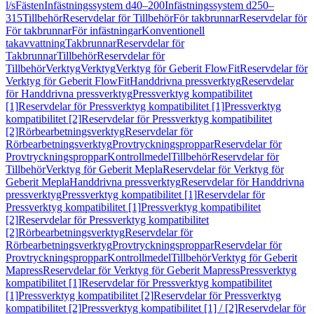
l/s
Fästen
Infästningssystem d40–200
Infästningssystem d250–
315
Tillbehör
Reservdelar för Tillbehör
För takbrunnar
Reservdelar för
För takbrunnar
För infästningar
Konventionell
takavvattning
Takbrunnar
Reservdelar för
Takbrunnar
Tillbehör
Reservdelar för
Tillbehör
Verktyg
Verktyg
Verktyg för Geberit FlowFit
Reservdelar för
Verktyg för Geberit FlowFit
Handdrivna pressverktyg
Reservdelar
för Handdrivna pressverktyg
Pressverktyg kompatibilitet
[1]
Reservdelar för Pressverktyg kompatibilitet [1]
Pressverktyg
kompatibilitet [2]
Reservdelar för Pressverktyg kompatibilitet
[2]
Rörbearbetningsverktyg
Reservdelar för
Rörbearbetningsverktyg
Provtryckningsproppar
Reservdelar för
Provtryckningsproppar
Kontrollmedel
Tillbehör
Reservdelar för
Tillbehör
Verktyg för Geberit Mepla
Reservdelar för Verktyg för
Geberit Mepla
Handdrivna pressverktyg
Reservdelar för Handdrivna
pressverktyg
Pressverktyg kompatibilitet [1]
Reservdelar för
Pressverktyg kompatibilitet [1]
Pressverktyg kompatibilitet
[2]
Reservdelar för Pressverktyg kompatibilitet
[2]
Rörbearbetningsverktyg
Reservdelar för
Rörbearbetningsverktyg
Provtryckningsproppar
Reservdelar för
Provtryckningsproppar
Kontrollmedel
Tillbehör
Verktyg för Geberit
Mapress
Reservdelar för Verktyg för Geberit Mapress
Pressverktyg
kompatibilitet [1]
Reservdelar för Pressverktyg kompatibilitet
[1]
Pressverktyg kompatibilitet [2]
Reservdelar för Pressverktyg
kompatibilitet [2]
Pressverktyg kompatibilitet [1] / [2]
Reservdelar för