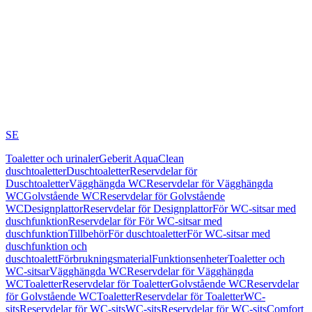
SE
Toaletter och urinaler
Geberit AquaClean
duschtoaletter
Duschtoaletter
Reservdelar för
Duschtoaletter
Vägghängda WC
Reservdelar för Vägghängda
WC
Golvstående WC
Reservdelar för Golvstående
WC
Designplattor
Reservdelar för Designplattor
För WC-sitsar med
duschfunktion
Reservdelar för För WC-sitsar med
duschfunktion
Tillbehör
För duschtoaletter
För WC-sitsar med
duschfunktion och
duschtoalett
Förbrukningsmaterial
Funktionsenheter
Toaletter och
WC-sitsar
Vägghängda WC
Reservdelar för Vägghängda
WC
Toaletter
Reservdelar för Toaletter
Golvstående WC
Reservdelar
för Golvstående WC
Toaletter
Reservdelar för Toaletter
WC-
sits
Reservdelar för WC-sits
WC-sits
Reservdelar för WC-sits
Comfort