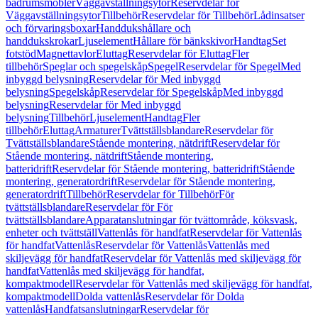
badrumsmöbler
Väggavställningsytor
Reservdelar för
Väggavställningsytor
Tillbehör
Reservdelar för Tillbehör
Lådinsatser
och förvaringsboxar
Handdukshållare och
handdukskrokar
Ljuselement
Hållare för bänkskivor
Handtag
Set
fotstöd
Magnettavlor
Eluttag
Reservdelar för Eluttag
Fler
tillbehör
Speglar och spegelskåp
Spegel
Reservdelar för Spegel
Med
inbyggd belysning
Reservdelar för Med inbyggd
belysning
Spegelskåp
Reservdelar för Spegelskåp
Med inbyggd
belysning
Reservdelar för Med inbyggd
belysning
Tillbehör
Ljuselement
Handtag
Fler
tillbehör
Eluttag
Armaturer
Tvättställsblandare
Reservdelar för
Tvättställsblandare
Stående montering, nätdrift
Reservdelar för
Stående montering, nätdrift
Stående montering,
batteridrift
Reservdelar för Stående montering, batteridrift
Stående
montering, generatordrift
Reservdelar för Stående montering,
generatordrift
Tillbehör
Reservdelar för Tillbehör
För
tvättställsblandare
Reservdelar för För
tvättställsblandare
Apparatanslutningar för tvättområde, köksvask,
enheter och tvättställ
Vattenlås för handfat
Reservdelar för Vattenlås
för handfat
Vattenlås
Reservdelar för Vattenlås
Vattenlås med
skiljevägg för handfat
Reservdelar för Vattenlås med skiljevägg för
handfat
Vattenlås med skiljevägg för handfat,
kompaktmodell
Reservdelar för Vattenlås med skiljevägg för handfat,
kompaktmodell
Dolda vattenlås
Reservdelar för Dolda
vattenlås
Handfatsanslutningar
Reservdelar för