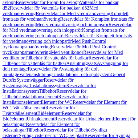
avlopp
Reservdelar för Propp för avlopp
Vattenlås för badkar,
d52
Reservdelar för Vattenlås för badkar, d52
Med
vredmanövrering
Reservdelar för Med vredmanövrering
Komplett
frontsats för vredmanövrering
Reservdelar för Komplett frontsats för
vredmanövrering
Med vredmanövrering och inloppsrör
Reservdelar
för Med vredmanövrering och inloppsrör
Komplett frontsats för
vredmanövrering och inloppsrör
Reservdelar för Komplett frontsats
för vredmanövrering och inloppsrör
Med PushControl
tryckknappsmanövrering
Reservdelar för Med PushControl
tryckknappsmanövrering
Med ventilkonor
Reservdelar för Med
ventilkonor
Tillbehör för vattenlås för badkar
Reservdelar för
Tillbehör för vattenlås för badkar
Anslutningssats
Avstängning för
dolt montage
Reservdelar för Avstängning för dolt
montage
Vattenanslutningar
Installations- och spolsystem
Geberit
Duofix
Systemväggar
Reservdelar för
Systemväggar
Installationssystem
Reservdelar för
Installationssystem
Tillbehör
Reservdelar för
Tillbehör
Installationselement
Reservdelar för
Installationselement
Element för WC
Reservdelar för Element för
WC
Tvättställselement
Reservdelar för
Tvättställselement
Bidéelement
Reservdelar för
Bidéelement
Urinalelement
Reservdelar för Urinalelement
Element för
belastningar
Reservdelar för Element för
belastningar
Tillbehör
Reservdelar för Tillbehör
Synliga
cisterner
Synliga cisterner för WC, av plast
Reservdelar för Synliga