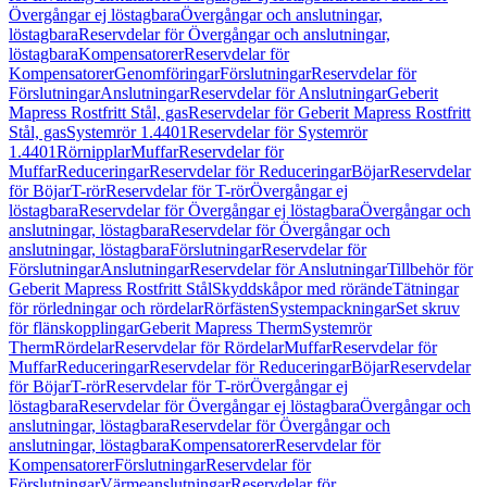
Övergångar ej löstagbara
Övergångar och anslutningar,
löstagbara
Reservdelar för Övergångar och anslutningar,
löstagbara
Kompensatorer
Reservdelar för
Kompensatorer
Genomföringar
Förslutningar
Reservdelar för
Förslutningar
Anslutningar
Reservdelar för Anslutningar
Geberit
Mapress Rostfritt Stål, gas
Reservdelar för Geberit Mapress Rostfritt
Stål, gas
Systemrör 1.4401
Reservdelar för Systemrör
1.4401
Rörnipplar
Muffar
Reservdelar för
Muffar
Reduceringar
Reservdelar för Reduceringar
Böjar
Reservdelar
för Böjar
T-rör
Reservdelar för T-rör
Övergångar ej
löstagbara
Reservdelar för Övergångar ej löstagbara
Övergångar och
anslutningar, löstagbara
Reservdelar för Övergångar och
anslutningar, löstagbara
Förslutningar
Reservdelar för
Förslutningar
Anslutningar
Reservdelar för Anslutningar
Tillbehör för
Geberit Mapress Rostfritt Stål
Skyddskåpor med rörände
Tätningar
för rörledningar och rördelar
Rörfästen
Systempackningar
Set skruv
för flänskopplingar
Geberit Mapress Therm
Systemrör
Therm
Rördelar
Reservdelar för Rördelar
Muffar
Reservdelar för
Muffar
Reduceringar
Reservdelar för Reduceringar
Böjar
Reservdelar
för Böjar
T-rör
Reservdelar för T-rör
Övergångar ej
löstagbara
Reservdelar för Övergångar ej löstagbara
Övergångar och
anslutningar, löstagbara
Reservdelar för Övergångar och
anslutningar, löstagbara
Kompensatorer
Reservdelar för
Kompensatorer
Förslutningar
Reservdelar för
Förslutningar
Värmeanslutningar
Reservdelar för