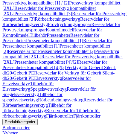
Pressverktyg kompatibilitet [1] / [2]
Pressverktyg kompatibilitet
[2XL]
Reservdelar för Pressverktyg kompatibilitet
[2XL]
Pressverktyg kompatibilitet [3]
Reservdelar för Pressverktyg
kompatibilitet [3]
Rörbearbetningsverktyg
Reservdelar för
Rörbearbetningsverktyg
Provtryckningsproppar
Reservdelar för
Provtryckningsproppar
Kontrollmedel
Reservdelar för
Kontrollmedel
Tillbehör
Pressenheter
Reservdelar för
Pressenheter
Pressenheter kompatibilitet [1]
Reservdelar för
Pressenheter kompatibilitet [1]
Pressenheter kompatibilitet
[2]
Reservdelar för Pressenheter kompatibilitet [2]
Pressverktyg
kompatibilitet [2XL]
Reservdelar för Pressverktyg kompatibilitet
[2XL]
Pressenheter kompatibilitet [4]/[2]
Reservdelar för
Pressenheter kompatibilitet [4]/[2]
Verktyg för Geberit Silent-
db20/Geberit PE
Reservdelar för Verktyg för Geberit Silent-
db20/Geberit PE
Elsvetsverktyg
Reservdelar för
Elsvetsverktyg
Tillbehör för
Elsvetsverktyg
Spegelsvetsverktyg
Reservdelar för
Spegelsvetsverktyg
Tillbehör för
spegelsvetsverktyg
Rörbearbetningsverktyg
Reservdelar för
Rörbearbetningsverktyg
Tillbehör för
rörbearbetningsverktyg
Reservdelar för Tillbehör för
rörbearbetningsverktyg
Fjärrkontroller
Fjärrkontroller
Produktkategorier
Badrumsserier
Nyheter