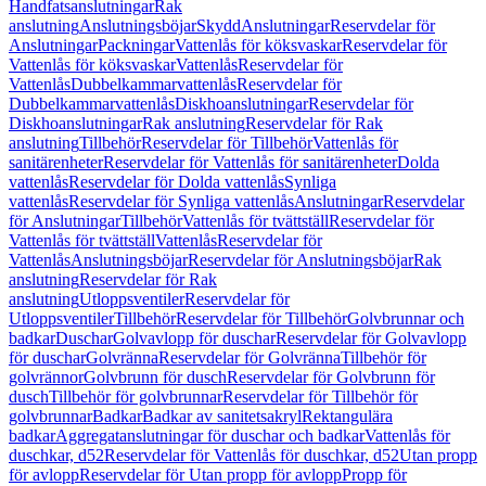
Handfatsanslutningar
Rak
anslutning
Anslutningsböjar
Skydd
Anslutningar
Reservdelar för
Anslutningar
Packningar
Vattenlås för köksvaskar
Reservdelar för
Vattenlås för köksvaskar
Vattenlås
Reservdelar för
Vattenlås
Dubbelkammarvattenlås
Reservdelar för
Dubbelkammarvattenlås
Diskhoanslutningar
Reservdelar för
Diskhoanslutningar
Rak anslutning
Reservdelar för Rak
anslutning
Tillbehör
Reservdelar för Tillbehör
Vattenlås för
sanitärenheter
Reservdelar för Vattenlås för sanitärenheter
Dolda
vattenlås
Reservdelar för Dolda vattenlås
Synliga
vattenlås
Reservdelar för Synliga vattenlås
Anslutningar
Reservdelar
för Anslutningar
Tillbehör
Vattenlås för tvättställ
Reservdelar för
Vattenlås för tvättställ
Vattenlås
Reservdelar för
Vattenlås
Anslutningsböjar
Reservdelar för Anslutningsböjar
Rak
anslutning
Reservdelar för Rak
anslutning
Utloppsventiler
Reservdelar för
Utloppsventiler
Tillbehör
Reservdelar för Tillbehör
Golvbrunnar och
badkar
Duschar
Golvavlopp för duschar
Reservdelar för Golvavlopp
för duschar
Golvränna
Reservdelar för Golvränna
Tillbehör för
golvrännor
Golvbrunn för dusch
Reservdelar för Golvbrunn för
dusch
Tillbehör för golvbrunnar
Reservdelar för Tillbehör för
golvbrunnar
Badkar
Badkar av sanitetsakryl
Rektangulära
badkar
Aggregatanslutningar för duschar och badkar
Vattenlås för
duschkar, d52
Reservdelar för Vattenlås för duschkar, d52
Utan propp
för avlopp
Reservdelar för Utan propp för avlopp
Propp för