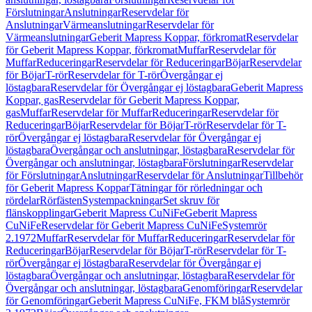
Förslutningar
Anslutningar
Reservdelar för
Anslutningar
Värmeanslutningar
Reservdelar för
Värmeanslutningar
Geberit Mapress Koppar, förkromat
Reservdelar
för Geberit Mapress Koppar, förkromat
Muffar
Reservdelar för
Muffar
Reduceringar
Reservdelar för Reduceringar
Böjar
Reservdelar
för Böjar
T-rör
Reservdelar för T-rör
Övergångar ej
löstagbara
Reservdelar för Övergångar ej löstagbara
Geberit Mapress
Koppar, gas
Reservdelar för Geberit Mapress Koppar,
gas
Muffar
Reservdelar för Muffar
Reduceringar
Reservdelar för
Reduceringar
Böjar
Reservdelar för Böjar
T-rör
Reservdelar för T-
rör
Övergångar ej löstagbara
Reservdelar för Övergångar ej
löstagbara
Övergångar och anslutningar, löstagbara
Reservdelar för
Övergångar och anslutningar, löstagbara
Förslutningar
Reservdelar
för Förslutningar
Anslutningar
Reservdelar för Anslutningar
Tillbehör
för Geberit Mapress Koppar
Tätningar för rörledningar och
rördelar
Rörfästen
Systempackningar
Set skruv för
flänskopplingar
Geberit Mapress CuNiFe
Geberit Mapress
CuNiFe
Reservdelar för Geberit Mapress CuNiFe
Systemrör
2.1972
Muffar
Reservdelar för Muffar
Reduceringar
Reservdelar för
Reduceringar
Böjar
Reservdelar för Böjar
T-rör
Reservdelar för T-
rör
Övergångar ej löstagbara
Reservdelar för Övergångar ej
löstagbara
Övergångar och anslutningar, löstagbara
Reservdelar för
Övergångar och anslutningar, löstagbara
Genomföringar
Reservdelar
för Genomföringar
Geberit Mapress CuNiFe, FKM blå
Systemrör