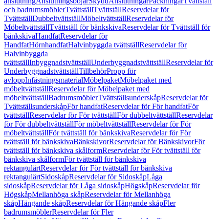
anslutning
Anslutningsböjar
Skydd
Anslutningar
Packningar
Tvättställ
och badrumsmöbler
Tvättställ
Tvättställ
Reservdelar för
Tvättställ
Dubbeltvättställ
Möbeltvättställ
Reservdelar för
Möbeltvättställ
Tvättställ för bänkskiva
Reservdelar för Tvättställ för
bänkskiva
Handfat
Reservdelar för
Handfat
Hörnhandfat
Halvinbyggda tvättställ
Reservdelar för
Halvinbyggda
tvättställ
Inbyggnadstvättställ
Underbyggnadstvättställ
Reservdelar för
Underbyggnadstvättställ
Tillbehör
Propp för
avlopp
Infästningsmaterial
Möbelpaket
Möbelpaket med
möbeltvättställ
Reservdelar för Möbelpaket med
möbeltvättställ
Badrumsmöbler
Tvättställsunderskåp
Reservdelar för
Tvättställsunderskåp
För handfat
Reservdelar för För handfat
För
tvättställ
Reservdelar för För tvättställ
För dubbeltvättställ
Reservdelar
för För dubbeltvättställ
För möbeltvättställ
Reservdelar för För
möbeltvättställ
För tvättställ för bänkskiva
Reservdelar för För
tvättställ för bänkskiva
Bänkskivor
Reservdelar för Bänkskivor
För
tvättställ för bänkskiva skålform
Reservdelar för För tvättställ för
bänkskiva skålform
För tvättställ för bänkskiva
rektangulärt
Reservdelar för För tvättställ för bänkskiva
rektangulärt
Sidoskåp
Reservdelar för Sidoskåp
Låga
sidoskåp
Reservdelar för Låga sidoskåp
Högskåp
Reservdelar för
Högskåp
Mellanhöga skåp
Reservdelar för Mellanhöga
skåp
Hängande skåp
Reservdelar för Hängande skåp
Fler
badrumsmöbler
Reservdelar för Fler