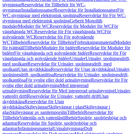
styrningar
Reservdelar för Tillbehör för WC-
styrningar
Installationssatser
Reservdelar för Installationssatser
För
WC-styrningar med elektronisk spolning
Reservdelar för För WC-
styrningar med elektronisk spolning
Geberit Monolith
moduler
Moduler för WC
Reservdelar för Moduler för WC
För
vägghängda WC
Reservdelar för För vägghängda WC
För
golvstående WC
Reservdelar för För golvstående
WC
Tillbehör
Reservdelar för Tillbehör
Förbrukningsmaterial
Moduler
för tvättställ
Tillbehör
Moduler för bidéer
Reservdelar för Moduler för
bidéer
För vägghängda och golvstående bidéer
Reservdelar för För
vägghängda och golvstående bidéer
Urinaler
Urinaler, spolningsdrift,
med spolkant
Reservdelar för Urinaler, spolningsdrift, med
spolkant
Utan skyddskåpa
Reservdelar för Utan skyddskåpa
Urinaler,
spolningsdrift, spolkantlösa
Reservdelar för Urinaler, spolningsdrift,
spolkantlösa
För synlig eller dold urinalstyrning
Reservdelar för För
synlig eller dold urinalstyrning
Med integrerad
urinalstyrning
Reservdelar för Med integrerad urinalstyrning
Urinaler,
vattenfri drift
Reservdelar för Urinaler, vattenfri drift
Utan
skyddskåpa
Reservdelar för Utan
skyddskåpa
Skiljeväggar
Skiljeväggar i plast
Skiljeväggar i
glas
Skiljeväggar av sanitetsporslin
Tillbehör
Reservdelar för
Tillbehör
Vattenlås och vattenlåstillbehör
Spolrör, spolrörsböjar och
adaptrar
Reservdelar för Spolrör, spolrörsböjar och
adaptrar
Infästningsmaterial
Urinalstyrningar
Dolt
montage
Reservdelar för Dolt montage
Med elektronisk spolning,