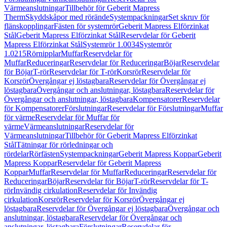
Värmeanslutningar
Tillbehör för Geberit Mapress
Therm
Skyddskåpor med rörände
Systempackningar
Set skruv för
flänskopplingar
Fästen för systemrör
Geberit Mapress Elförzinkat
Stål
Geberit Mapress Elförzinkat Stål
Reservdelar för Geberit
Mapress Elförzinkat Stål
Systemrör 1.0034
Systemrör
1.0215
Rörnipplar
Muffar
Reservdelar för
Muffar
Reduceringar
Reservdelar för Reduceringar
Böjar
Reservdelar
för Böjar
T-rör
Reservdelar för T-rör
Korsrör
Reservdelar för
Korsrör
Övergångar ej löstagbara
Reservdelar för Övergångar ej
löstagbara
Övergångar och anslutningar, löstagbara
Reservdelar för
Övergångar och anslutningar, löstagbara
Kompensatorer
Reservdelar
för Kompensatorer
Förslutningar
Reservdelar för Förslutningar
Muffar
för värme
Reservdelar för Muffar för
värme
Värmeanslutningar
Reservdelar för
Värmeanslutningar
Tillbehör för Geberit Mapress Elförzinkat
Stål
Tätningar för rörledningar och
rördelar
Rörfästen
Systempackningar
Geberit Mapress Koppar
Geberit
Mapress Koppar
Reservdelar för Geberit Mapress
Koppar
Muffar
Reservdelar för Muffar
Reduceringar
Reservdelar för
Reduceringar
Böjar
Reservdelar för Böjar
T-rör
Reservdelar för T-
rör
Invändig cirkulation
Reservdelar för Invändig
cirkulation
Korsrör
Reservdelar för Korsrör
Övergångar ej
löstagbara
Reservdelar för Övergångar ej löstagbara
Övergångar och
anslutningar, löstagbara
Reservdelar för Övergångar och
anslutningar, löstagbara
Förslutningar
Reservdelar för