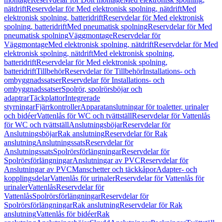
nätdrift
Reservdelar för Med elektronisk spolning, nätdrift
Med
elektronisk spolning, batteridrift
Reservdelar för Med elektronisk
spolning, batteridrift
Med pneumatisk spolning
Reservdelar för Med
pneumatisk spolning
Väggmontage
Reservdelar för
Väggmontage
Med elektronisk spolning, nätdrift
Reservdelar för Med
elektronisk spolning, nätdrift
Med elektronisk spolning,
batteridrift
Reservdelar för Med elektronisk spolning,
batteridrift
Tillbehör
Reservdelar för Tillbehör
Installations- och
ombyggnadssatser
Reservdelar för Installations- och
ombyggnadssatser
Spolrör, spolrörsböjar och
adaptrar
Täckplattor
Integrerade
styrningar
Fjärrkontroller
Apparatanslutningar för toaletter, urinaler
och bidéer
Vattenlås för WC och tvättställ
Reservdelar för Vattenlås
för WC och tvättställ
Anslutningsböjar
Reservdelar för
Anslutningsböjar
Rak anslutning
Reservdelar för Rak
anslutning
Anslutningssats
Reservdelar för
Anslutningssats
Spolrörsförlängningar
Reservdelar för
Spolrörsförlängningar
Anslutningar av PVC
Reservdelar för
Anslutningar av PVC
Manschetter och täckkåpor
Adapter- och
kopplingsdelar
Vattenlås för urinaler
Reservdelar för Vattenlås för
urinaler
Vattenlås
Reservdelar för
Vattenlås
Spolrörsförlängningar
Reservdelar för
Spolrörsförlängningar
Rak anslutning
Reservdelar för Rak
anslutning
Vattenlås för bidéer
Rak