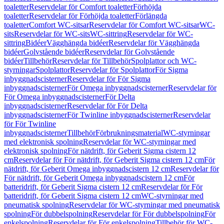
toaletter
Reservdelar för Comfort toaletter
Förhöjda
toaletter
Reservdelar för Förhöjda toaletter
Förlängda
toaletter
Comfort WC-sitsar
Reservdelar för Comfort WC-sitsar
WC-
sits
Reservdelar för WC-sits
WC-sittring
Reservdelar för WC-
sittring
Bidéer
Vägghängda bidéer
Reservdelar för Vägghängda
bidéer
Golvstående bidéer
Reservdelar för Golvstående
bidéer
Tillbehör
Reservdelar för Tillbehör
Spolplattor och WC-
styrningar
Spolplattor
Reservdelar för Spolplattor
För Sigma
inbyggnadscisterner
Reservdelar för För Sigma
inbyggnadscisterner
För Omega inbyggnadscisterner
Reservdelar för
För Omega inbyggnadscisterner
För Delta
inbyggnadscisterner
Reservdelar för För Delta
inbyggnadscisterner
För Twinline inbyggnadscisterner
Reservdelar
för För Twinline
inbyggnadscisterner
Tillbehör
Förbrukningsmaterial
WC-styrningar
med elektronisk spolning
Reservdelar för WC-styrningar med
elektronisk spolning
För nätdrift, för Geberit Sigma cistern 12
cm
Reservdelar för För nätdrift, för Geberit Sigma cistern 12 cm
För
nätdrift, för Geberit Omega inbyggnadscistern 12 cm
Reservdelar för
För nätdrift, för Geberit Omega inbyggnadscistern 12 cm
För
batteridrift, för Geberit Sigma cistern 12 cm
Reservdelar för För
batteridrift, för Geberit Sigma cistern 12 cm
WC-styrningar med
pneumatisk spolning
Reservdelar för WC-styrningar med pneumatisk
spolning
För dubbelspolning
Reservdelar för För dubbelspolning
För
enkelspolning
Reservdelar för För enkelspolning
Tillbehör för WC-