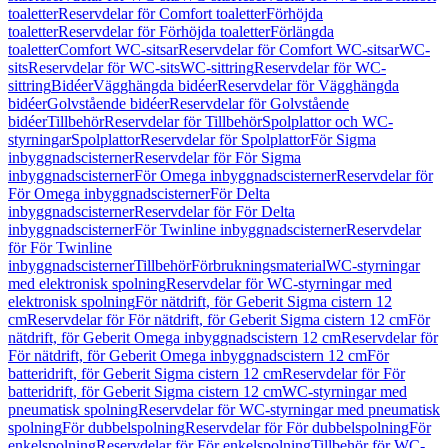
toaletter
Reservdelar för Comfort toaletter
Förhöjda
toaletter
Reservdelar för Förhöjda toaletter
Förlängda
toaletter
Comfort WC-sitsar
Reservdelar för Comfort WC-sitsar
WC-
sits
Reservdelar för WC-sits
WC-sittring
Reservdelar för WC-
sittring
Bidéer
Vägghängda bidéer
Reservdelar för Vägghängda
bidéer
Golvstående bidéer
Reservdelar för Golvstående
bidéer
Tillbehör
Reservdelar för Tillbehör
Spolplattor och WC-
styrningar
Spolplattor
Reservdelar för Spolplattor
För Sigma
inbyggnadscisterner
Reservdelar för För Sigma
inbyggnadscisterner
För Omega inbyggnadscisterner
Reservdelar för
För Omega inbyggnadscisterner
För Delta
inbyggnadscisterner
Reservdelar för För Delta
inbyggnadscisterner
För Twinline inbyggnadscisterner
Reservdelar
för För Twinline
inbyggnadscisterner
Tillbehör
Förbrukningsmaterial
WC-styrningar
med elektronisk spolning
Reservdelar för WC-styrningar med
elektronisk spolning
För nätdrift, för Geberit Sigma cistern 12
cm
Reservdelar för För nätdrift, för Geberit Sigma cistern 12 cm
För
nätdrift, för Geberit Omega inbyggnadscistern 12 cm
Reservdelar för
För nätdrift, för Geberit Omega inbyggnadscistern 12 cm
För
batteridrift, för Geberit Sigma cistern 12 cm
Reservdelar för För
batteridrift, för Geberit Sigma cistern 12 cm
WC-styrningar med
pneumatisk spolning
Reservdelar för WC-styrningar med pneumatisk
spolning
För dubbelspolning
Reservdelar för För dubbelspolning
För
enkelspolning
Reservdelar för För enkelspolning
Tillbehör för WC-