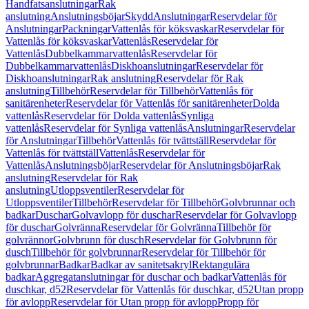
Handfatsanslutningar
Rak
anslutning
Anslutningsböjar
Skydd
Anslutningar
Reservdelar för
Anslutningar
Packningar
Vattenlås för köksvaskar
Reservdelar för
Vattenlås för köksvaskar
Vattenlås
Reservdelar för
Vattenlås
Dubbelkammarvattenlås
Reservdelar för
Dubbelkammarvattenlås
Diskhoanslutningar
Reservdelar för
Diskhoanslutningar
Rak anslutning
Reservdelar för Rak
anslutning
Tillbehör
Reservdelar för Tillbehör
Vattenlås för
sanitärenheter
Reservdelar för Vattenlås för sanitärenheter
Dolda
vattenlås
Reservdelar för Dolda vattenlås
Synliga
vattenlås
Reservdelar för Synliga vattenlås
Anslutningar
Reservdelar
för Anslutningar
Tillbehör
Vattenlås för tvättställ
Reservdelar för
Vattenlås för tvättställ
Vattenlås
Reservdelar för
Vattenlås
Anslutningsböjar
Reservdelar för Anslutningsböjar
Rak
anslutning
Reservdelar för Rak
anslutning
Utloppsventiler
Reservdelar för
Utloppsventiler
Tillbehör
Reservdelar för Tillbehör
Golvbrunnar och
badkar
Duschar
Golvavlopp för duschar
Reservdelar för Golvavlopp
för duschar
Golvränna
Reservdelar för Golvränna
Tillbehör för
golvrännor
Golvbrunn för dusch
Reservdelar för Golvbrunn för
dusch
Tillbehör för golvbrunnar
Reservdelar för Tillbehör för
golvbrunnar
Badkar
Badkar av sanitetsakryl
Rektangulära
badkar
Aggregatanslutningar för duschar och badkar
Vattenlås för
duschkar, d52
Reservdelar för Vattenlås för duschkar, d52
Utan propp
för avlopp
Reservdelar för Utan propp för avlopp
Propp för