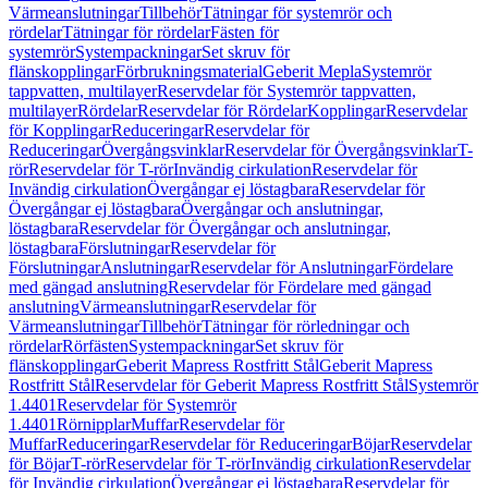
Värmeanslutningar
Tillbehör
Tätningar för systemrör och
rördelar
Tätningar för rördelar
Fästen för
systemrör
Systempackningar
Set skruv för
flänskopplingar
Förbrukningsmaterial
Geberit Mepla
Systemrör
tappvatten, multilayer
Reservdelar för Systemrör tappvatten,
multilayer
Rördelar
Reservdelar för Rördelar
Kopplingar
Reservdelar
för Kopplingar
Reduceringar
Reservdelar för
Reduceringar
Övergångsvinklar
Reservdelar för Övergångsvinklar
T-
rör
Reservdelar för T-rör
Invändig cirkulation
Reservdelar för
Invändig cirkulation
Övergångar ej löstagbara
Reservdelar för
Övergångar ej löstagbara
Övergångar och anslutningar,
löstagbara
Reservdelar för Övergångar och anslutningar,
löstagbara
Förslutningar
Reservdelar för
Förslutningar
Anslutningar
Reservdelar för Anslutningar
Fördelare
med gängad anslutning
Reservdelar för Fördelare med gängad
anslutning
Värmeanslutningar
Reservdelar för
Värmeanslutningar
Tillbehör
Tätningar för rörledningar och
rördelar
Rörfästen
Systempackningar
Set skruv för
flänskopplingar
Geberit Mapress Rostfritt Stål
Geberit Mapress
Rostfritt Stål
Reservdelar för Geberit Mapress Rostfritt Stål
Systemrör
1.4401
Reservdelar för Systemrör
1.4401
Rörnipplar
Muffar
Reservdelar för
Muffar
Reduceringar
Reservdelar för Reduceringar
Böjar
Reservdelar
för Böjar
T-rör
Reservdelar för T-rör
Invändig cirkulation
Reservdelar
för Invändig cirkulation
Övergångar ej löstagbara
Reservdelar för