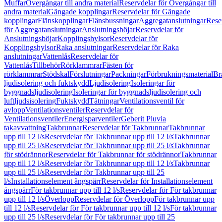
Muffar
Övergångar till andra material
Reservdelar för Övergångar till
andra material
Gängade kopplingar
Reservdelar för Gängade
kopplingar
Flänskopplingar
Flänsbussningar
Aggregatanslutningar
Rese
för Aggregatanslutningar
Anslutningsböjar
Reservdelar för
Anslutningsböjar
Kopplingshylsor
Reservdelar för
Kopplingshylsor
Raka anslutningar
Reservdelar för Raka
anslutningar
Vattenlås
Reservdelar för
Vattenlås
Tillbehör
Rörklammrar
Fästen för
rörklammrar
Stödskal
Förslutningar
Packningar
Förbrukningsmaterial
Br
ljudisolering och fuktskydd
Ljudisolering
Isoleringar för
byggnadsljudisolering
Isoleringar för byggnadsljudisolering och
luftljudsisolering
Fuktskydd
Tätningar
Ventilationsventil för
avlopp
Ventilationsventiler
Reservdelar för
Ventilationsventiler
Energisparventiler
Geberit Pluvia
takavvattning
Takbrunnar
Reservdelar för Takbrunnar
Takbrunnar
upp till 12 l/s
Reservdelar för Takbrunnar upp till 12 l/s
Takbrunnar
upp till 25 l/s
Reservdelar för Takbrunnar upp till 25 l/s
Takbrunnar
för stödrännor
Reservdelar för Takbrunnar för stödrännor
Takbrunnar
upp till 12 l/s
Reservdelar för Takbrunnar upp till 12 l/s
Takbrunnar
upp till 25 l/s
Reservdelar för Takbrunnar upp till 25
l/s
Installationselement ångspärr
Reservdelar för Installationselement
ångspärr
För takbrunnar upp till 12 l/s
Reservdelar för För takbrunnar
upp till 12 l/s
Överlopp
Reservdelar för Överlopp
För takbrunnar upp
till 12 l/s
Reservdelar för För takbrunnar upp till 12 l/s
För takbrunnar
upp till 25 l/s
Reservdelar för För takbrunnar upp till 25