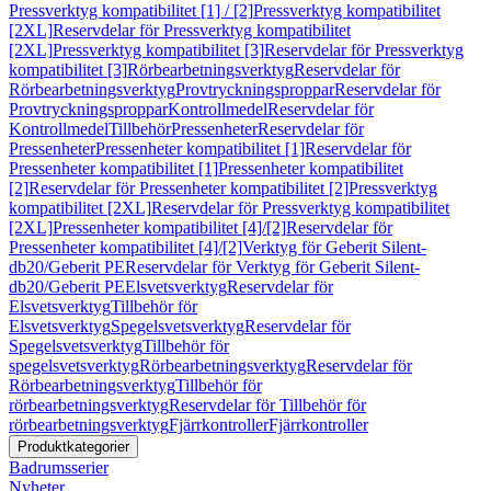
Pressverktyg kompatibilitet [1] / [2]
Pressverktyg kompatibilitet
[2XL]
Reservdelar för Pressverktyg kompatibilitet
[2XL]
Pressverktyg kompatibilitet [3]
Reservdelar för Pressverktyg
kompatibilitet [3]
Rörbearbetningsverktyg
Reservdelar för
Rörbearbetningsverktyg
Provtryckningsproppar
Reservdelar för
Provtryckningsproppar
Kontrollmedel
Reservdelar för
Kontrollmedel
Tillbehör
Pressenheter
Reservdelar för
Pressenheter
Pressenheter kompatibilitet [1]
Reservdelar för
Pressenheter kompatibilitet [1]
Pressenheter kompatibilitet
[2]
Reservdelar för Pressenheter kompatibilitet [2]
Pressverktyg
kompatibilitet [2XL]
Reservdelar för Pressverktyg kompatibilitet
[2XL]
Pressenheter kompatibilitet [4]/[2]
Reservdelar för
Pressenheter kompatibilitet [4]/[2]
Verktyg för Geberit Silent-
db20/Geberit PE
Reservdelar för Verktyg för Geberit Silent-
db20/Geberit PE
Elsvetsverktyg
Reservdelar för
Elsvetsverktyg
Tillbehör för
Elsvetsverktyg
Spegelsvetsverktyg
Reservdelar för
Spegelsvetsverktyg
Tillbehör för
spegelsvetsverktyg
Rörbearbetningsverktyg
Reservdelar för
Rörbearbetningsverktyg
Tillbehör för
rörbearbetningsverktyg
Reservdelar för Tillbehör för
rörbearbetningsverktyg
Fjärrkontroller
Fjärrkontroller
Produktkategorier
Badrumsserier
Nyheter