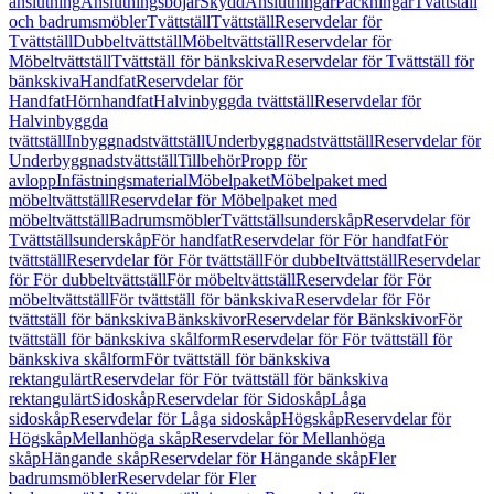
anslutning
Anslutningsböjar
Skydd
Anslutningar
Packningar
Tvättställ
och badrumsmöbler
Tvättställ
Tvättställ
Reservdelar för
Tvättställ
Dubbeltvättställ
Möbeltvättställ
Reservdelar för
Möbeltvättställ
Tvättställ för bänkskiva
Reservdelar för Tvättställ för
bänkskiva
Handfat
Reservdelar för
Handfat
Hörnhandfat
Halvinbyggda tvättställ
Reservdelar för
Halvinbyggda
tvättställ
Inbyggnadstvättställ
Underbyggnadstvättställ
Reservdelar för
Underbyggnadstvättställ
Tillbehör
Propp för
avlopp
Infästningsmaterial
Möbelpaket
Möbelpaket med
möbeltvättställ
Reservdelar för Möbelpaket med
möbeltvättställ
Badrumsmöbler
Tvättställsunderskåp
Reservdelar för
Tvättställsunderskåp
För handfat
Reservdelar för För handfat
För
tvättställ
Reservdelar för För tvättställ
För dubbeltvättställ
Reservdelar
för För dubbeltvättställ
För möbeltvättställ
Reservdelar för För
möbeltvättställ
För tvättställ för bänkskiva
Reservdelar för För
tvättställ för bänkskiva
Bänkskivor
Reservdelar för Bänkskivor
För
tvättställ för bänkskiva skålform
Reservdelar för För tvättställ för
bänkskiva skålform
För tvättställ för bänkskiva
rektangulärt
Reservdelar för För tvättställ för bänkskiva
rektangulärt
Sidoskåp
Reservdelar för Sidoskåp
Låga
sidoskåp
Reservdelar för Låga sidoskåp
Högskåp
Reservdelar för
Högskåp
Mellanhöga skåp
Reservdelar för Mellanhöga
skåp
Hängande skåp
Reservdelar för Hängande skåp
Fler
badrumsmöbler
Reservdelar för Fler