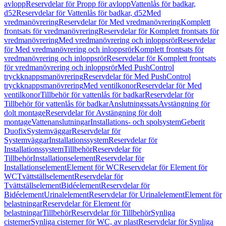
avlopp
Reservdelar för Propp för avlopp
Vattenlås för badkar,
d52
Reservdelar för Vattenlås för badkar, d52
Med
vredmanövrering
Reservdelar för Med vredmanövrering
Komplett
frontsats för vredmanövrering
Reservdelar för Komplett frontsats för
vredmanövrering
Med vredmanövrering och inloppsrör
Reservdelar
för Med vredmanövrering och inloppsrör
Komplett frontsats för
vredmanövrering och inloppsrör
Reservdelar för Komplett frontsats
för vredmanövrering och inloppsrör
Med PushControl
tryckknappsmanövrering
Reservdelar för Med PushControl
tryckknappsmanövrering
Med ventilkonor
Reservdelar för Med
ventilkonor
Tillbehör för vattenlås för badkar
Reservdelar för
Tillbehör för vattenlås för badkar
Anslutningssats
Avstängning för
dolt montage
Reservdelar för Avstängning för dolt
montage
Vattenanslutningar
Installations- och spolsystem
Geberit
Duofix
Systemväggar
Reservdelar för
Systemväggar
Installationssystem
Reservdelar för
Installationssystem
Tillbehör
Reservdelar för
Tillbehör
Installationselement
Reservdelar för
Installationselement
Element för WC
Reservdelar för Element för
WC
Tvättställselement
Reservdelar för
Tvättställselement
Bidéelement
Reservdelar för
Bidéelement
Urinalelement
Reservdelar för Urinalelement
Element för
belastningar
Reservdelar för Element för
belastningar
Tillbehör
Reservdelar för Tillbehör
Synliga
cisterner
Synliga cisterner för WC, av plast
Reservdelar för Synliga