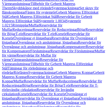
Värmeanslutningar
Tillbehör för Geberit Mapress
Therm
Skyddskåpor med rörände
Systempackningar
Set skruv för
flänskopplingar
Fästen för systemrör
Geberit Mapress Elförzinkat
Stål
Geberit Mapress Elförzinkat Stål
Reservdelar för Geberit
Mapress Elförzinkat Stål
Systemrör 1.0034
Systemrör
1.0215
Rörnipplar
Muffar
Reservdelar för
Muffar
Reduceringar
Reservdelar för Reduceringar
Böjar
Reservdelar
för Böjar
T-rör
Reservdelar för T-rör
Korsrör
Reservdelar för
Korsrör
Övergångar ej löstagbara
Reservdelar för Övergångar ej
löstagbara
Övergångar och anslutningar, löstagbara
Reservdelar för
Övergångar och anslutningar, löstagbara
Kompensatorer
Reservdelar
för Kompensatorer
Förslutningar
Reservdelar för Förslutningar
Muffar
för värme
Reservdelar för Muffar för
värme
Värmeanslutningar
Reservdelar för
Värmeanslutningar
Tillbehör för Geberit Mapress Elförzinkat
Stål
Tätningar för rörledningar och
rördelar
Rörfästen
Systempackningar
Geberit Mapress Koppar
Geberit
Mapress Koppar
Reservdelar för Geberit Mapress
Koppar
Muffar
Reservdelar för Muffar
Reduceringar
Reservdelar för
Reduceringar
Böjar
Reservdelar för Böjar
T-rör
Reservdelar för T-
rör
Invändig cirkulation
Reservdelar för Invändig
cirkulation
Korsrör
Reservdelar för Korsrör
Övergångar ej
löstagbara
Reservdelar för Övergångar ej löstagbara
Övergångar och
anslutningar, löstagbara
Reservdelar för Övergångar och
anslutningar, löstagbara
Förslutningar
Reservdelar för