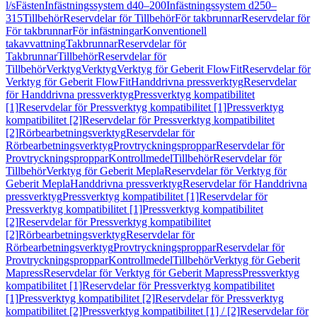
l/s
Fästen
Infästningssystem d40–200
Infästningssystem d250–
315
Tillbehör
Reservdelar för Tillbehör
För takbrunnar
Reservdelar för
För takbrunnar
För infästningar
Konventionell
takavvattning
Takbrunnar
Reservdelar för
Takbrunnar
Tillbehör
Reservdelar för
Tillbehör
Verktyg
Verktyg
Verktyg för Geberit FlowFit
Reservdelar för
Verktyg för Geberit FlowFit
Handdrivna pressverktyg
Reservdelar
för Handdrivna pressverktyg
Pressverktyg kompatibilitet
[1]
Reservdelar för Pressverktyg kompatibilitet [1]
Pressverktyg
kompatibilitet [2]
Reservdelar för Pressverktyg kompatibilitet
[2]
Rörbearbetningsverktyg
Reservdelar för
Rörbearbetningsverktyg
Provtryckningsproppar
Reservdelar för
Provtryckningsproppar
Kontrollmedel
Tillbehör
Reservdelar för
Tillbehör
Verktyg för Geberit Mepla
Reservdelar för Verktyg för
Geberit Mepla
Handdrivna pressverktyg
Reservdelar för Handdrivna
pressverktyg
Pressverktyg kompatibilitet [1]
Reservdelar för
Pressverktyg kompatibilitet [1]
Pressverktyg kompatibilitet
[2]
Reservdelar för Pressverktyg kompatibilitet
[2]
Rörbearbetningsverktyg
Reservdelar för
Rörbearbetningsverktyg
Provtryckningsproppar
Reservdelar för
Provtryckningsproppar
Kontrollmedel
Tillbehör
Verktyg för Geberit
Mapress
Reservdelar för Verktyg för Geberit Mapress
Pressverktyg
kompatibilitet [1]
Reservdelar för Pressverktyg kompatibilitet
[1]
Pressverktyg kompatibilitet [2]
Reservdelar för Pressverktyg
kompatibilitet [2]
Pressverktyg kompatibilitet [1] / [2]
Reservdelar för