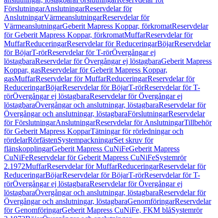
Förslutningar
Anslutningar
Reservdelar för
Anslutningar
Värmeanslutningar
Reservdelar för
Värmeanslutningar
Geberit Mapress Koppar, förkromat
Reservdelar
för Geberit Mapress Koppar, förkromat
Muffar
Reservdelar för
Muffar
Reduceringar
Reservdelar för Reduceringar
Böjar
Reservdelar
för Böjar
T-rör
Reservdelar för T-rör
Övergångar ej
löstagbara
Reservdelar för Övergångar ej löstagbara
Geberit Mapress
Koppar, gas
Reservdelar för Geberit Mapress Koppar,
gas
Muffar
Reservdelar för Muffar
Reduceringar
Reservdelar för
Reduceringar
Böjar
Reservdelar för Böjar
T-rör
Reservdelar för T-
rör
Övergångar ej löstagbara
Reservdelar för Övergångar ej
löstagbara
Övergångar och anslutningar, löstagbara
Reservdelar för
Övergångar och anslutningar, löstagbara
Förslutningar
Reservdelar
för Förslutningar
Anslutningar
Reservdelar för Anslutningar
Tillbehör
för Geberit Mapress Koppar
Tätningar för rörledningar och
rördelar
Rörfästen
Systempackningar
Set skruv för
flänskopplingar
Geberit Mapress CuNiFe
Geberit Mapress
CuNiFe
Reservdelar för Geberit Mapress CuNiFe
Systemrör
2.1972
Muffar
Reservdelar för Muffar
Reduceringar
Reservdelar för
Reduceringar
Böjar
Reservdelar för Böjar
T-rör
Reservdelar för T-
rör
Övergångar ej löstagbara
Reservdelar för Övergångar ej
löstagbara
Övergångar och anslutningar, löstagbara
Reservdelar för
Övergångar och anslutningar, löstagbara
Genomföringar
Reservdelar
för Genomföringar
Geberit Mapress CuNiFe, FKM blå
Systemrör