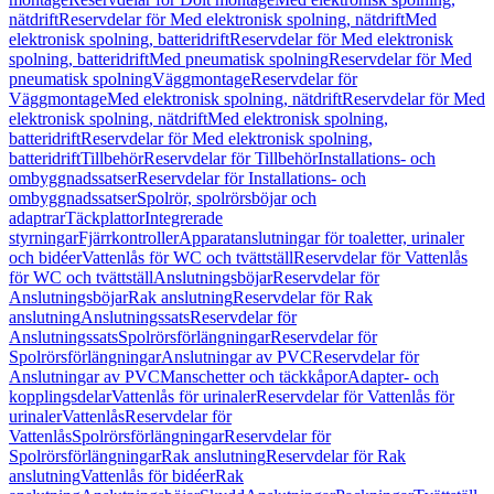
nätdrift
Reservdelar för Med elektronisk spolning, nätdrift
Med
elektronisk spolning, batteridrift
Reservdelar för Med elektronisk
spolning, batteridrift
Med pneumatisk spolning
Reservdelar för Med
pneumatisk spolning
Väggmontage
Reservdelar för
Väggmontage
Med elektronisk spolning, nätdrift
Reservdelar för Med
elektronisk spolning, nätdrift
Med elektronisk spolning,
batteridrift
Reservdelar för Med elektronisk spolning,
batteridrift
Tillbehör
Reservdelar för Tillbehör
Installations- och
ombyggnadssatser
Reservdelar för Installations- och
ombyggnadssatser
Spolrör, spolrörsböjar och
adaptrar
Täckplattor
Integrerade
styrningar
Fjärrkontroller
Apparatanslutningar för toaletter, urinaler
och bidéer
Vattenlås för WC och tvättställ
Reservdelar för Vattenlås
för WC och tvättställ
Anslutningsböjar
Reservdelar för
Anslutningsböjar
Rak anslutning
Reservdelar för Rak
anslutning
Anslutningssats
Reservdelar för
Anslutningssats
Spolrörsförlängningar
Reservdelar för
Spolrörsförlängningar
Anslutningar av PVC
Reservdelar för
Anslutningar av PVC
Manschetter och täckkåpor
Adapter- och
kopplingsdelar
Vattenlås för urinaler
Reservdelar för Vattenlås för
urinaler
Vattenlås
Reservdelar för
Vattenlås
Spolrörsförlängningar
Reservdelar för
Spolrörsförlängningar
Rak anslutning
Reservdelar för Rak
anslutning
Vattenlås för bidéer
Rak