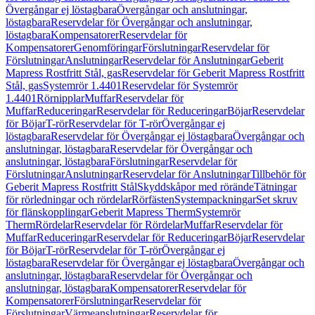
Övergångar ej löstagbara
Övergångar och anslutningar,
löstagbara
Reservdelar för Övergångar och anslutningar,
löstagbara
Kompensatorer
Reservdelar för
Kompensatorer
Genomföringar
Förslutningar
Reservdelar för
Förslutningar
Anslutningar
Reservdelar för Anslutningar
Geberit
Mapress Rostfritt Stål, gas
Reservdelar för Geberit Mapress Rostfritt
Stål, gas
Systemrör 1.4401
Reservdelar för Systemrör
1.4401
Rörnipplar
Muffar
Reservdelar för
Muffar
Reduceringar
Reservdelar för Reduceringar
Böjar
Reservdelar
för Böjar
T-rör
Reservdelar för T-rör
Övergångar ej
löstagbara
Reservdelar för Övergångar ej löstagbara
Övergångar och
anslutningar, löstagbara
Reservdelar för Övergångar och
anslutningar, löstagbara
Förslutningar
Reservdelar för
Förslutningar
Anslutningar
Reservdelar för Anslutningar
Tillbehör för
Geberit Mapress Rostfritt Stål
Skyddskåpor med rörände
Tätningar
för rörledningar och rördelar
Rörfästen
Systempackningar
Set skruv
för flänskopplingar
Geberit Mapress Therm
Systemrör
Therm
Rördelar
Reservdelar för Rördelar
Muffar
Reservdelar för
Muffar
Reduceringar
Reservdelar för Reduceringar
Böjar
Reservdelar
för Böjar
T-rör
Reservdelar för T-rör
Övergångar ej
löstagbara
Reservdelar för Övergångar ej löstagbara
Övergångar och
anslutningar, löstagbara
Reservdelar för Övergångar och
anslutningar, löstagbara
Kompensatorer
Reservdelar för
Kompensatorer
Förslutningar
Reservdelar för
Förslutningar
Värmeanslutningar
Reservdelar för