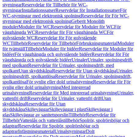
styrningar
Reservdelar för Tillbehör för WC-
styrningar
Installationssatser
Reservdelar för Installationssatser
För
WC-styrningar med elektronisk spolning
Reservdelar för För WC-
styrningar med elektronisk spolning
Geberit Monolith
moduler
Moduler för WC
Reservdelar för Moduler för WC
För
vägghängda WC
Reservdelar för För vägghängda WC
För
golvstående WC
Reservdelar för För golvstående
WC
Tillbehör
Reservdelar för Tillbehör
Förbrukningsmaterial
Moduler
för tvättställ
Tillbehör
Moduler för bidéer
Reservdelar för Moduler för
bidéer
För vägghängda och golvstående bidéer
Reservdelar för För
vägghängda och golvstående bidéer
Urinaler
Urinaler, spolningsdrift,
med spolkant
Reservdelar för Urinaler, spolningsdrift, med
spolkant
Utan skyddskåpa
Reservdelar för Utan skyddskåpa
Urinaler,
spolningsdrift, spolkantlösa
Reservdelar för Urinaler, spolningsdrift,
spolkantlösa
För synlig eller dold urinalstyrning
Reservdelar för För
synlig eller dold urinalstyrning
Med integrerad
urinalstyrning
Reservdelar för Med integrerad urinalstyrning
Urinaler,
vattenfri drift
Reservdelar för Urinaler, vattenfri drift
Utan
skyddskåpa
Reservdelar för Utan
skyddskåpa
Skiljeväggar
Skiljeväggar i plast
Skiljeväggar i
glas
Skiljeväggar av sanitetsporslin
Tillbehör
Reservdelar för
Tillbehör
Vattenlås och vattenlåstillbehör
Spolrör, spolrörsböjar och
adaptrar
Reservdelar för Spolrör, spolrörsböjar och
adaptrar
Infästningsmaterial
Urinalstyrningar
Dolt
montage
Reservdelar för Dolt montage
Med elektronisk spolning,