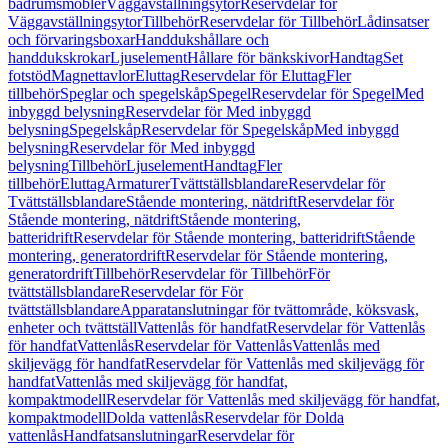
badrumsmöbler
Väggavställningsytor
Reservdelar för
Väggavställningsytor
Tillbehör
Reservdelar för Tillbehör
Lådinsatser
och förvaringsboxar
Handdukshållare och
handdukskrokar
Ljuselement
Hållare för bänkskivor
Handtag
Set
fotstöd
Magnettavlor
Eluttag
Reservdelar för Eluttag
Fler
tillbehör
Speglar och spegelskåp
Spegel
Reservdelar för Spegel
Med
inbyggd belysning
Reservdelar för Med inbyggd
belysning
Spegelskåp
Reservdelar för Spegelskåp
Med inbyggd
belysning
Reservdelar för Med inbyggd
belysning
Tillbehör
Ljuselement
Handtag
Fler
tillbehör
Eluttag
Armaturer
Tvättställsblandare
Reservdelar för
Tvättställsblandare
Stående montering, nätdrift
Reservdelar för
Stående montering, nätdrift
Stående montering,
batteridrift
Reservdelar för Stående montering, batteridrift
Stående
montering, generatordrift
Reservdelar för Stående montering,
generatordrift
Tillbehör
Reservdelar för Tillbehör
För
tvättställsblandare
Reservdelar för För
tvättställsblandare
Apparatanslutningar för tvättområde, köksvask,
enheter och tvättställ
Vattenlås för handfat
Reservdelar för Vattenlås
för handfat
Vattenlås
Reservdelar för Vattenlås
Vattenlås med
skiljevägg för handfat
Reservdelar för Vattenlås med skiljevägg för
handfat
Vattenlås med skiljevägg för handfat,
kompaktmodell
Reservdelar för Vattenlås med skiljevägg för handfat,
kompaktmodell
Dolda vattenlås
Reservdelar för Dolda
vattenlås
Handfatsanslutningar
Reservdelar för