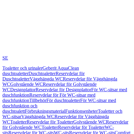
SE
Toaletter och urinaler
Geberit AquaClean
duschtoaletter
Duschtoaletter
Reservdelar för
Duschtoaletter
Vägghängda WC
Reservdelar för Vägghängda
WC
Golvstående WC
Reservdelar för Golvstående
WC
Designplattor
Reservdelar för Designplattor
För WC-sitsar med
duschfunktion
Reservdelar för För WC-sitsar med
duschfunktion
Tillbehör
För duschtoaletter
För WC-sitsar med
duschfunktion och
duschtoalett
Förbrukningsmaterial
Funktionsenheter
Toaletter och
WC-sitsar
Vägghängda WC
Reservdelar för Vägghängda
WC
Toaletter
Reservdelar för Toaletter
Golvstående WC
Reservdelar
för Golvstående WC
Toaletter
Reservdelar för Toaletter
WC-
sits
Reservdelar för WC-sits
WC-sits
Reservdelar för WC-sits
Comfort