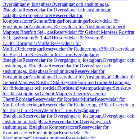
Övergångar ej löstagbara
Övergångar och anslutningar,
löstagbara
Reservdelar för Övergångar och anslutningar,
löstagbara
Kompensatorer
Reservdelar för
Kompensatorer
Genomföringar
Förslutningar
Reservdelar för
Förslutningar
Anslutningar
Reservdelar för Anslutningar
Geberit
Mapress Rostfritt Stål, gas
Reservdelar för Geberit Mapress Rostfritt
Stål, gas
Systemrör 1.4401
Reservdelar för Systemrör
1.4401
Rörnipplar
Muffar
Reservdelar för
Muffar
Reduceringar
Reservdelar för Reduceringar
Böjar
Reservdelar
för Böjar
T-rör
Reservdelar för T-rör
Övergångar ej
löstagbara
Reservdelar för Övergångar ej löstagbara
Övergångar och
anslutningar, löstagbara
Reservdelar för Övergångar och
anslutningar, löstagbara
Förslutningar
Reservdelar för
Förslutningar
Anslutningar
Reservdelar för Anslutningar
Tillbehör för
Geberit Mapress Rostfritt Stål
Skyddskåpor med rörände
Tätningar
för rörledningar och rördelar
Rörfästen
Systempackningar
Set skruv
för flänskopplingar
Geberit Mapress Therm
Systemrör
Therm
Rördelar
Reservdelar för Rördelar
Muffar
Reservdelar för
Muffar
Reduceringar
Reservdelar för Reduceringar
Böjar
Reservdelar
för Böjar
T-rör
Reservdelar för T-rör
Övergångar ej
löstagbara
Reservdelar för Övergångar ej löstagbara
Övergångar och
anslutningar, löstagbara
Reservdelar för Övergångar och
anslutningar, löstagbara
Kompensatorer
Reservdelar för
Kompensatorer
Förslutningar
Reservdelar för
Förslutningar
Värmeanslutningar
Reservdelar för