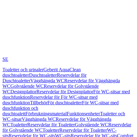
SE
Toaletter och urinaler
Geberit AquaClean
duschtoaletter
Duschtoaletter
Reservdelar för
Duschtoaletter
Vägghängda WC
Reservdelar för Vägghängda
WC
Golvstående WC
Reservdelar för Golvstående
WC
Designplattor
Reservdelar för Designplattor
För WC-sitsar med
duschfunktion
Reservdelar för För WC-sitsar med
duschfunktion
Tillbehör
För duschtoaletter
För WC-sitsar med
duschfunktion och
duschtoalett
Förbrukningsmaterial
Funktionsenheter
Toaletter och
WC-sitsar
Vägghängda WC
Reservdelar för Vägghängda
WC
Toaletter
Reservdelar för Toaletter
Golvstående WC
Reservdelar
för Golvstående WC
Toaletter
Reservdelar för Toaletter
WC-
sits
Reservdelar för WC-sits
WC-sits
Reservdelar för WC-sits
Comfort