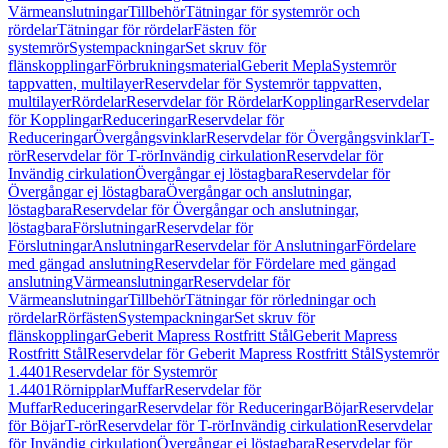
Värmeanslutningar
Tillbehör
Tätningar för systemrör och
rördelar
Tätningar för rördelar
Fästen för
systemrör
Systempackningar
Set skruv för
flänskopplingar
Förbrukningsmaterial
Geberit Mepla
Systemrör
tappvatten, multilayer
Reservdelar för Systemrör tappvatten,
multilayer
Rördelar
Reservdelar för Rördelar
Kopplingar
Reservdelar
för Kopplingar
Reduceringar
Reservdelar för
Reduceringar
Övergångsvinklar
Reservdelar för Övergångsvinklar
T-
rör
Reservdelar för T-rör
Invändig cirkulation
Reservdelar för
Invändig cirkulation
Övergångar ej löstagbara
Reservdelar för
Övergångar ej löstagbara
Övergångar och anslutningar,
löstagbara
Reservdelar för Övergångar och anslutningar,
löstagbara
Förslutningar
Reservdelar för
Förslutningar
Anslutningar
Reservdelar för Anslutningar
Fördelare
med gängad anslutning
Reservdelar för Fördelare med gängad
anslutning
Värmeanslutningar
Reservdelar för
Värmeanslutningar
Tillbehör
Tätningar för rörledningar och
rördelar
Rörfästen
Systempackningar
Set skruv för
flänskopplingar
Geberit Mapress Rostfritt Stål
Geberit Mapress
Rostfritt Stål
Reservdelar för Geberit Mapress Rostfritt Stål
Systemrör
1.4401
Reservdelar för Systemrör
1.4401
Rörnipplar
Muffar
Reservdelar för
Muffar
Reduceringar
Reservdelar för Reduceringar
Böjar
Reservdelar
för Böjar
T-rör
Reservdelar för T-rör
Invändig cirkulation
Reservdelar
för Invändig cirkulation
Övergångar ej löstagbara
Reservdelar för