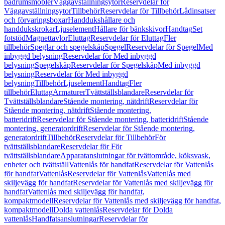
badrumsmöbler
Väggavställningsytor
Reservdelar för
Väggavställningsytor
Tillbehör
Reservdelar för Tillbehör
Lådinsatser
och förvaringsboxar
Handdukshållare och
handdukskrokar
Ljuselement
Hållare för bänkskivor
Handtag
Set
fotstöd
Magnettavlor
Eluttag
Reservdelar för Eluttag
Fler
tillbehör
Speglar och spegelskåp
Spegel
Reservdelar för Spegel
Med
inbyggd belysning
Reservdelar för Med inbyggd
belysning
Spegelskåp
Reservdelar för Spegelskåp
Med inbyggd
belysning
Reservdelar för Med inbyggd
belysning
Tillbehör
Ljuselement
Handtag
Fler
tillbehör
Eluttag
Armaturer
Tvättställsblandare
Reservdelar för
Tvättställsblandare
Stående montering, nätdrift
Reservdelar för
Stående montering, nätdrift
Stående montering,
batteridrift
Reservdelar för Stående montering, batteridrift
Stående
montering, generatordrift
Reservdelar för Stående montering,
generatordrift
Tillbehör
Reservdelar för Tillbehör
För
tvättställsblandare
Reservdelar för För
tvättställsblandare
Apparatanslutningar för tvättområde, köksvask,
enheter och tvättställ
Vattenlås för handfat
Reservdelar för Vattenlås
för handfat
Vattenlås
Reservdelar för Vattenlås
Vattenlås med
skiljevägg för handfat
Reservdelar för Vattenlås med skiljevägg för
handfat
Vattenlås med skiljevägg för handfat,
kompaktmodell
Reservdelar för Vattenlås med skiljevägg för handfat,
kompaktmodell
Dolda vattenlås
Reservdelar för Dolda
vattenlås
Handfatsanslutningar
Reservdelar för