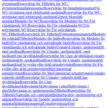
styrningar
Reservdelar för Tillbehör för WC-
styrningar
Installationssatser
Reservdelar för Installationssatser
För
WC-styrningar med elektronisk spolning
Reservdelar för För WC-
styrningar med elektronisk spolning
Geberit Monolith
moduler
Moduler för WC
Reservdelar för Moduler för WC
För
vägghängda WC
Reservdelar för För vägghängda WC
För
golvstående WC
Reservdelar för För golvstående
WC
Tillbehör
Reservdelar för Tillbehör
Förbrukningsmaterial
Moduler
för tvättställ
Tillbehör
Moduler för bidéer
Reservdelar för Moduler för
bidéer
För vägghängda och golvstående bidéer
Reservdelar för För
vägghängda och golvstående bidéer
Urinaler
Urinaler, spolningsdrift,
med spolkant
Reservdelar för Urinaler, spolningsdrift, med
spolkant
Utan skyddskåpa
Reservdelar för Utan skyddskåpa
Urinaler,
spolningsdrift, spolkantlösa
Reservdelar för Urinaler, spolningsdrift,
spolkantlösa
För synlig eller dold urinalstyrning
Reservdelar för För
synlig eller dold urinalstyrning
Med integrerad
urinalstyrning
Reservdelar för Med integrerad urinalstyrning
Urinaler,
vattenfri drift
Reservdelar för Urinaler, vattenfri drift
Utan
skyddskåpa
Reservdelar för Utan
skyddskåpa
Skiljeväggar
Skiljeväggar i plast
Skiljeväggar i
glas
Skiljeväggar av sanitetsporslin
Tillbehör
Reservdelar för
Tillbehör
Vattenlås och vattenlåstillbehör
Spolrör, spolrörsböjar och
adaptrar
Reservdelar för Spolrör, spolrörsböjar och
adaptrar
Infästningsmaterial
Urinalstyrningar
Dolt
montage
Reservdelar för Dolt montage
Med elektronisk spolning,