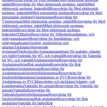
nätdrift
Reservdelar för Med elektronisk spolning, nätdrift
Med
elektronisk spolning, batteridrift
Reservdelar för Med elektronisk
spolning, batteridrift
Med pneumatisk spolning
Reservdelar för Med
pneumatisk spolning
Väggmontage
Reservdelar för
Väggmontage
Med elektronisk spolning, nätdrift
Reservdelar för Med
elektronisk spolning, nätdrift
Med elektronisk spolning,
batteridrift
Reservdelar för Med elektronisk spolning,
batteridrift
Tillbehör
Reservdelar för Tillbehör
Installations- och
ombyggnadssatser
Reservdelar för Installations- och
ombyggnadssatser
Spolrör, spolrörsböjar och
adaptrar
Täckplattor
Integrerade
styrningar
Fjärrkontroller
Apparatanslutningar för toaletter, urinaler
och bidéer
Vattenlås för WC och tvättställ
Reservdelar för Vattenlås
för WC och tvättställ
Anslutningsböjar
Reservdelar för
Anslutningsböjar
Rak anslutning
Reservdelar för Rak
anslutning
Anslutningssats
Reservdelar för
Anslutningssats
Spolrörsförlängningar
Reservdelar för
Spolrörsförlängningar
Anslutningar av PVC
Reservdelar för
Anslutningar av PVC
Manschetter och täckkåpor
Adapter- och
kopplingsdelar
Vattenlås för urinaler
Reservdelar för Vattenlås för
urinaler
Vattenlås
Reservdelar för
Vattenlås
Spolrörsförlängningar
Reservdelar för
Spolrörsförlängningar
Rak anslutning
Reservdelar för Rak
anslutning
Vattenlås för bidéer
Rak