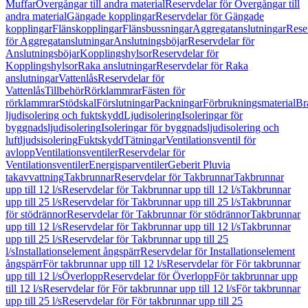
Muffar
Övergångar till andra material
Reservdelar för Övergångar till
andra material
Gängade kopplingar
Reservdelar för Gängade
kopplingar
Flänskopplingar
Flänsbussningar
Aggregatanslutningar
Rese
för Aggregatanslutningar
Anslutningsböjar
Reservdelar för
Anslutningsböjar
Kopplingshylsor
Reservdelar för
Kopplingshylsor
Raka anslutningar
Reservdelar för Raka
anslutningar
Vattenlås
Reservdelar för
Vattenlås
Tillbehör
Rörklammrar
Fästen för
rörklammrar
Stödskal
Förslutningar
Packningar
Förbrukningsmaterial
Br
ljudisolering och fuktskydd
Ljudisolering
Isoleringar för
byggnadsljudisolering
Isoleringar för byggnadsljudisolering och
luftljudsisolering
Fuktskydd
Tätningar
Ventilationsventil för
avlopp
Ventilationsventiler
Reservdelar för
Ventilationsventiler
Energisparventiler
Geberit Pluvia
takavvattning
Takbrunnar
Reservdelar för Takbrunnar
Takbrunnar
upp till 12 l/s
Reservdelar för Takbrunnar upp till 12 l/s
Takbrunnar
upp till 25 l/s
Reservdelar för Takbrunnar upp till 25 l/s
Takbrunnar
för stödrännor
Reservdelar för Takbrunnar för stödrännor
Takbrunnar
upp till 12 l/s
Reservdelar för Takbrunnar upp till 12 l/s
Takbrunnar
upp till 25 l/s
Reservdelar för Takbrunnar upp till 25
l/s
Installationselement ångspärr
Reservdelar för Installationselement
ångspärr
För takbrunnar upp till 12 l/s
Reservdelar för För takbrunnar
upp till 12 l/s
Överlopp
Reservdelar för Överlopp
För takbrunnar upp
till 12 l/s
Reservdelar för För takbrunnar upp till 12 l/s
För takbrunnar
upp till 25 l/s
Reservdelar för För takbrunnar upp till 25