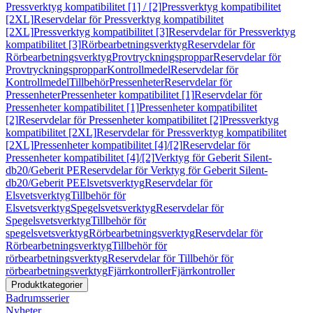
Pressverktyg kompatibilitet [1] / [2]
Pressverktyg kompatibilitet
[2XL]
Reservdelar för Pressverktyg kompatibilitet
[2XL]
Pressverktyg kompatibilitet [3]
Reservdelar för Pressverktyg
kompatibilitet [3]
Rörbearbetningsverktyg
Reservdelar för
Rörbearbetningsverktyg
Provtryckningsproppar
Reservdelar för
Provtryckningsproppar
Kontrollmedel
Reservdelar för
Kontrollmedel
Tillbehör
Pressenheter
Reservdelar för
Pressenheter
Pressenheter kompatibilitet [1]
Reservdelar för
Pressenheter kompatibilitet [1]
Pressenheter kompatibilitet
[2]
Reservdelar för Pressenheter kompatibilitet [2]
Pressverktyg
kompatibilitet [2XL]
Reservdelar för Pressverktyg kompatibilitet
[2XL]
Pressenheter kompatibilitet [4]/[2]
Reservdelar för
Pressenheter kompatibilitet [4]/[2]
Verktyg för Geberit Silent-
db20/Geberit PE
Reservdelar för Verktyg för Geberit Silent-
db20/Geberit PE
Elsvetsverktyg
Reservdelar för
Elsvetsverktyg
Tillbehör för
Elsvetsverktyg
Spegelsvetsverktyg
Reservdelar för
Spegelsvetsverktyg
Tillbehör för
spegelsvetsverktyg
Rörbearbetningsverktyg
Reservdelar för
Rörbearbetningsverktyg
Tillbehör för
rörbearbetningsverktyg
Reservdelar för Tillbehör för
rörbearbetningsverktyg
Fjärrkontroller
Fjärrkontroller
Produktkategorier
Badrumsserier
Nyheter