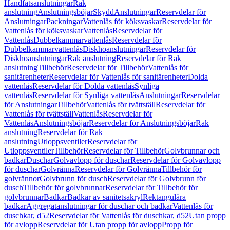
Handfatsanslutningar
Rak
anslutning
Anslutningsböjar
Skydd
Anslutningar
Reservdelar för
Anslutningar
Packningar
Vattenlås för köksvaskar
Reservdelar för
Vattenlås för köksvaskar
Vattenlås
Reservdelar för
Vattenlås
Dubbelkammarvattenlås
Reservdelar för
Dubbelkammarvattenlås
Diskhoanslutningar
Reservdelar för
Diskhoanslutningar
Rak anslutning
Reservdelar för Rak
anslutning
Tillbehör
Reservdelar för Tillbehör
Vattenlås för
sanitärenheter
Reservdelar för Vattenlås för sanitärenheter
Dolda
vattenlås
Reservdelar för Dolda vattenlås
Synliga
vattenlås
Reservdelar för Synliga vattenlås
Anslutningar
Reservdelar
för Anslutningar
Tillbehör
Vattenlås för tvättställ
Reservdelar för
Vattenlås för tvättställ
Vattenlås
Reservdelar för
Vattenlås
Anslutningsböjar
Reservdelar för Anslutningsböjar
Rak
anslutning
Reservdelar för Rak
anslutning
Utloppsventiler
Reservdelar för
Utloppsventiler
Tillbehör
Reservdelar för Tillbehör
Golvbrunnar och
badkar
Duschar
Golvavlopp för duschar
Reservdelar för Golvavlopp
för duschar
Golvränna
Reservdelar för Golvränna
Tillbehör för
golvrännor
Golvbrunn för dusch
Reservdelar för Golvbrunn för
dusch
Tillbehör för golvbrunnar
Reservdelar för Tillbehör för
golvbrunnar
Badkar
Badkar av sanitetsakryl
Rektangulära
badkar
Aggregatanslutningar för duschar och badkar
Vattenlås för
duschkar, d52
Reservdelar för Vattenlås för duschkar, d52
Utan propp
för avlopp
Reservdelar för Utan propp för avlopp
Propp för