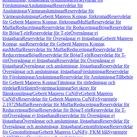
Förslutningar
Anslutningar
Reservdelar för
Anslutningar
Värmeanslutningar
Reservdelar för
Värmeanslutningar
Geberit Mapress Koppar, förkromat
Reservdelar
för Geberit Mapress Koppar, förkromat
Muffar
Reservdelar för
Muffar
Reduceringar
Reservdelar för Reduceringar
Böjar
Reservdelar
för Böjar
T-rör
Reservdelar för T-rör
Övergångar ej
löstagbara
Reservdelar för Övergångar ej löstagbara
Geberit Mapress
Koppar, gas
Reservdelar för Geberit Mapress Koppar,
gas
Muffar
Reservdelar för Muffar
Reduceringar
Reservdelar för
Reduceringar
Böjar
Reservdelar för Böjar
T-rör
Reservdelar för T-
rör
Övergångar ej löstagbara
Reservdelar för Övergångar ej
löstagbara
Övergångar och anslutningar, löstagbara
Reservdelar för
Övergångar och anslutningar, löstagbara
Förslutningar
Reservdelar
för Förslutningar
Anslutningar
Reservdelar för Anslutningar
Tillbehör
för Geberit Mapress Koppar
Tätningar för rörledningar och
rördelar
Rörfästen
Systempackningar
Set skruv för
flänskopplingar
Geberit Mapress CuNiFe
Geberit Mapress
CuNiFe
Reservdelar för Geberit Mapress CuNiFe
Systemrör
2.1972
Muffar
Reservdelar för Muffar
Reduceringar
Reservdelar för
Reduceringar
Böjar
Reservdelar för Böjar
T-rör
Reservdelar för T-
rör
Övergångar ej löstagbara
Reservdelar för Övergångar ej
löstagbara
Övergångar och anslutningar, löstagbara
Reservdelar för
Övergångar och anslutningar, löstagbara
Genomföringar
Reservdelar
för Genomföringar
Geberit Mapress CuNiFe, FKM blå
Systemrör