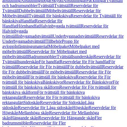
anslutning
Anslutningsböjar
Skydd
Anslutningar
Packningar
Tvättställ
och badrumsmöbler
Tvättställ
Tvättställ
Reservdelar för
Tvättställ
Dubbeltvättställ
Möbeltvättställ
Reservdelar för
Möbeltvättställ
Tvättställ för bänkskiva
Reservdelar för Tvättställ för
bänkskiva
Handfat
Reservdelar för
Handfat
Hörnhandfat
Halvinbyggda tvättställ
Reservdelar för
Halvinbyggda
tvättställ
Inbyggnadstvättställ
Underbyggnadstvättställ
Reservdelar för
Underbyggnadstvättställ
Tillbehör
Propp för
avlopp
Infästningsmaterial
Möbelpaket
Möbelpaket med
möbeltvättställ
Reservdelar för Möbelpaket med
möbeltvättställ
Badrumsmöbler
Tvättställsunderskåp
Reservdelar för
Tvättställsunderskåp
För handfat
Reservdelar för För handfat
För
tvättställ
Reservdelar för För tvättställ
För dubbeltvättställ
Reservdelar
för För dubbeltvättställ
För möbeltvättställ
Reservdelar för För
möbeltvättställ
För tvättställ för bänkskiva
Reservdelar för För
tvättställ för bänkskiva
Bänkskivor
Reservdelar för Bänkskivor
För
tvättställ för bänkskiva skålform
Reservdelar för För tvättställ för
bänkskiva skålform
För tvättställ för bänkskiva
rektangulärt
Reservdelar för För tvättställ för bänkskiva
rektangulärt
Sidoskåp
Reservdelar för Sidoskåp
Låga
sidoskåp
Reservdelar för Låga sidoskåp
Högskåp
Reservdelar för
Högskåp
Mellanhöga skåp
Reservdelar för Mellanhöga
skåp
Hängande skåp
Reservdelar för Hängande skåp
Fler
badrumsmöbler
Reservdelar för Fler