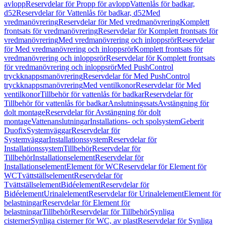
avlopp
Reservdelar för Propp för avlopp
Vattenlås för badkar,
d52
Reservdelar för Vattenlås för badkar, d52
Med
vredmanövrering
Reservdelar för Med vredmanövrering
Komplett
frontsats för vredmanövrering
Reservdelar för Komplett frontsats för
vredmanövrering
Med vredmanövrering och inloppsrör
Reservdelar
för Med vredmanövrering och inloppsrör
Komplett frontsats för
vredmanövrering och inloppsrör
Reservdelar för Komplett frontsats
för vredmanövrering och inloppsrör
Med PushControl
tryckknappsmanövrering
Reservdelar för Med PushControl
tryckknappsmanövrering
Med ventilkonor
Reservdelar för Med
ventilkonor
Tillbehör för vattenlås för badkar
Reservdelar för
Tillbehör för vattenlås för badkar
Anslutningssats
Avstängning för
dolt montage
Reservdelar för Avstängning för dolt
montage
Vattenanslutningar
Installations- och spolsystem
Geberit
Duofix
Systemväggar
Reservdelar för
Systemväggar
Installationssystem
Reservdelar för
Installationssystem
Tillbehör
Reservdelar för
Tillbehör
Installationselement
Reservdelar för
Installationselement
Element för WC
Reservdelar för Element för
WC
Tvättställselement
Reservdelar för
Tvättställselement
Bidéelement
Reservdelar för
Bidéelement
Urinalelement
Reservdelar för Urinalelement
Element för
belastningar
Reservdelar för Element för
belastningar
Tillbehör
Reservdelar för Tillbehör
Synliga
cisterner
Synliga cisterner för WC, av plast
Reservdelar för Synliga