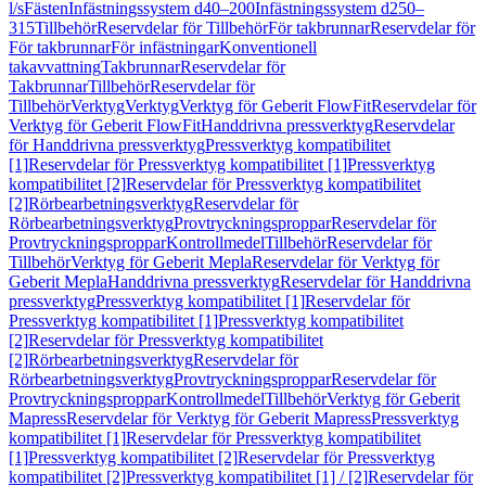
l/s
Fästen
Infästningssystem d40–200
Infästningssystem d250–
315
Tillbehör
Reservdelar för Tillbehör
För takbrunnar
Reservdelar för
För takbrunnar
För infästningar
Konventionell
takavvattning
Takbrunnar
Reservdelar för
Takbrunnar
Tillbehör
Reservdelar för
Tillbehör
Verktyg
Verktyg
Verktyg för Geberit FlowFit
Reservdelar för
Verktyg för Geberit FlowFit
Handdrivna pressverktyg
Reservdelar
för Handdrivna pressverktyg
Pressverktyg kompatibilitet
[1]
Reservdelar för Pressverktyg kompatibilitet [1]
Pressverktyg
kompatibilitet [2]
Reservdelar för Pressverktyg kompatibilitet
[2]
Rörbearbetningsverktyg
Reservdelar för
Rörbearbetningsverktyg
Provtryckningsproppar
Reservdelar för
Provtryckningsproppar
Kontrollmedel
Tillbehör
Reservdelar för
Tillbehör
Verktyg för Geberit Mepla
Reservdelar för Verktyg för
Geberit Mepla
Handdrivna pressverktyg
Reservdelar för Handdrivna
pressverktyg
Pressverktyg kompatibilitet [1]
Reservdelar för
Pressverktyg kompatibilitet [1]
Pressverktyg kompatibilitet
[2]
Reservdelar för Pressverktyg kompatibilitet
[2]
Rörbearbetningsverktyg
Reservdelar för
Rörbearbetningsverktyg
Provtryckningsproppar
Reservdelar för
Provtryckningsproppar
Kontrollmedel
Tillbehör
Verktyg för Geberit
Mapress
Reservdelar för Verktyg för Geberit Mapress
Pressverktyg
kompatibilitet [1]
Reservdelar för Pressverktyg kompatibilitet
[1]
Pressverktyg kompatibilitet [2]
Reservdelar för Pressverktyg
kompatibilitet [2]
Pressverktyg kompatibilitet [1] / [2]
Reservdelar för