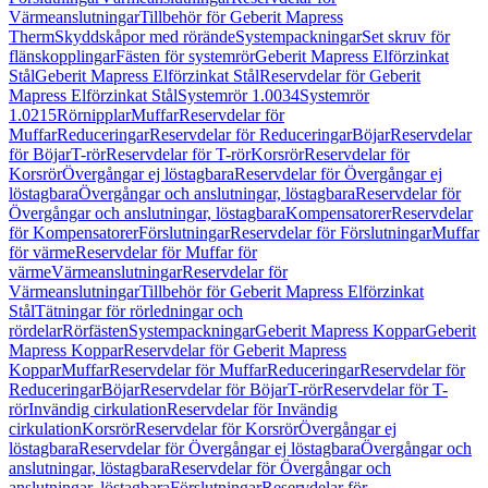
Värmeanslutningar
Tillbehör för Geberit Mapress
Therm
Skyddskåpor med rörände
Systempackningar
Set skruv för
flänskopplingar
Fästen för systemrör
Geberit Mapress Elförzinkat
Stål
Geberit Mapress Elförzinkat Stål
Reservdelar för Geberit
Mapress Elförzinkat Stål
Systemrör 1.0034
Systemrör
1.0215
Rörnipplar
Muffar
Reservdelar för
Muffar
Reduceringar
Reservdelar för Reduceringar
Böjar
Reservdelar
för Böjar
T-rör
Reservdelar för T-rör
Korsrör
Reservdelar för
Korsrör
Övergångar ej löstagbara
Reservdelar för Övergångar ej
löstagbara
Övergångar och anslutningar, löstagbara
Reservdelar för
Övergångar och anslutningar, löstagbara
Kompensatorer
Reservdelar
för Kompensatorer
Förslutningar
Reservdelar för Förslutningar
Muffar
för värme
Reservdelar för Muffar för
värme
Värmeanslutningar
Reservdelar för
Värmeanslutningar
Tillbehör för Geberit Mapress Elförzinkat
Stål
Tätningar för rörledningar och
rördelar
Rörfästen
Systempackningar
Geberit Mapress Koppar
Geberit
Mapress Koppar
Reservdelar för Geberit Mapress
Koppar
Muffar
Reservdelar för Muffar
Reduceringar
Reservdelar för
Reduceringar
Böjar
Reservdelar för Böjar
T-rör
Reservdelar för T-
rör
Invändig cirkulation
Reservdelar för Invändig
cirkulation
Korsrör
Reservdelar för Korsrör
Övergångar ej
löstagbara
Reservdelar för Övergångar ej löstagbara
Övergångar och
anslutningar, löstagbara
Reservdelar för Övergångar och
anslutningar, löstagbara
Förslutningar
Reservdelar för