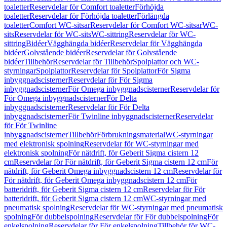
toaletter
Reservdelar för Comfort toaletter
Förhöjda
toaletter
Reservdelar för Förhöjda toaletter
Förlängda
toaletter
Comfort WC-sitsar
Reservdelar för Comfort WC-sitsar
WC-
sits
Reservdelar för WC-sits
WC-sittring
Reservdelar för WC-
sittring
Bidéer
Vägghängda bidéer
Reservdelar för Vägghängda
bidéer
Golvstående bidéer
Reservdelar för Golvstående
bidéer
Tillbehör
Reservdelar för Tillbehör
Spolplattor och WC-
styrningar
Spolplattor
Reservdelar för Spolplattor
För Sigma
inbyggnadscisterner
Reservdelar för För Sigma
inbyggnadscisterner
För Omega inbyggnadscisterner
Reservdelar för
För Omega inbyggnadscisterner
För Delta
inbyggnadscisterner
Reservdelar för För Delta
inbyggnadscisterner
För Twinline inbyggnadscisterner
Reservdelar
för För Twinline
inbyggnadscisterner
Tillbehör
Förbrukningsmaterial
WC-styrningar
med elektronisk spolning
Reservdelar för WC-styrningar med
elektronisk spolning
För nätdrift, för Geberit Sigma cistern 12
cm
Reservdelar för För nätdrift, för Geberit Sigma cistern 12 cm
För
nätdrift, för Geberit Omega inbyggnadscistern 12 cm
Reservdelar för
För nätdrift, för Geberit Omega inbyggnadscistern 12 cm
För
batteridrift, för Geberit Sigma cistern 12 cm
Reservdelar för För
batteridrift, för Geberit Sigma cistern 12 cm
WC-styrningar med
pneumatisk spolning
Reservdelar för WC-styrningar med pneumatisk
spolning
För dubbelspolning
Reservdelar för För dubbelspolning
För
enkelspolning
Reservdelar för För enkelspolning
Tillbehör för WC-