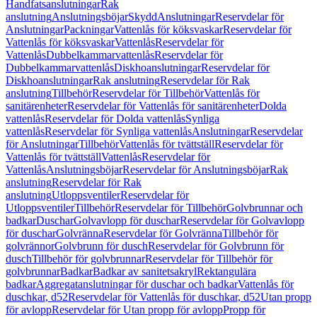
Handfatsanslutningar
Rak
anslutning
Anslutningsböjar
Skydd
Anslutningar
Reservdelar för
Anslutningar
Packningar
Vattenlås för köksvaskar
Reservdelar för
Vattenlås för köksvaskar
Vattenlås
Reservdelar för
Vattenlås
Dubbelkammarvattenlås
Reservdelar för
Dubbelkammarvattenlås
Diskhoanslutningar
Reservdelar för
Diskhoanslutningar
Rak anslutning
Reservdelar för Rak
anslutning
Tillbehör
Reservdelar för Tillbehör
Vattenlås för
sanitärenheter
Reservdelar för Vattenlås för sanitärenheter
Dolda
vattenlås
Reservdelar för Dolda vattenlås
Synliga
vattenlås
Reservdelar för Synliga vattenlås
Anslutningar
Reservdelar
för Anslutningar
Tillbehör
Vattenlås för tvättställ
Reservdelar för
Vattenlås för tvättställ
Vattenlås
Reservdelar för
Vattenlås
Anslutningsböjar
Reservdelar för Anslutningsböjar
Rak
anslutning
Reservdelar för Rak
anslutning
Utloppsventiler
Reservdelar för
Utloppsventiler
Tillbehör
Reservdelar för Tillbehör
Golvbrunnar och
badkar
Duschar
Golvavlopp för duschar
Reservdelar för Golvavlopp
för duschar
Golvränna
Reservdelar för Golvränna
Tillbehör för
golvrännor
Golvbrunn för dusch
Reservdelar för Golvbrunn för
dusch
Tillbehör för golvbrunnar
Reservdelar för Tillbehör för
golvbrunnar
Badkar
Badkar av sanitetsakryl
Rektangulära
badkar
Aggregatanslutningar för duschar och badkar
Vattenlås för
duschkar, d52
Reservdelar för Vattenlås för duschkar, d52
Utan propp
för avlopp
Reservdelar för Utan propp för avlopp
Propp för