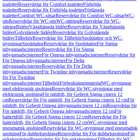
toaletter
Reservdelar för Comfort toaletter
Förhöjda
toaletter
Reservdelar för Förhöjda toaletter
Förlängda
toaletter
Comfort WC-sitsar
Reservdelar för Comfort WC-sitsar
WC-
sits
Reservdelar för WC-sits
WC-sittring
Reservdelar för WC-
sittring
Bidéer
Vägghängda bidéer
Reservdelar för Vägghängda
bidéer
Golvstående bidéer
Reservdelar för Golvstående
bidéer
Tillbehör
Reservdelar för Tillbehör
Spolplattor och WC-
styrningar
Spolplattor
Reservdelar för Spolplattor
För Sigma
inbyggnadscisterner
Reservdelar för För Sigma
inbyggnadscisterner
För Omega inbyggnadscisterner
Reservdelar för
För Omega inbyggnadscisterner
För Delta
inbyggnadscisterner
Reservdelar för För Delta
inbyggnadscisterner
För Twinline inbyggnadscisterner
Reservdelar
för För Twinline
inbyggnadscisterner
Tillbehör
Förbrukningsmaterial
WC-styrningar
med elektronisk spolning
Reservdelar för WC-styrningar med
elektronisk spolning
För nätdrift, för Geberit Sigma cistern 12
cm
Reservdelar för För nätdrift, för Geberit Sigma cistern 12 cm
För
nätdrift, för Geberit Omega inbyggnadscistern 12 cm
Reservdelar för
För nätdrift, för Geberit Omega inbyggnadscistern 12 cm
För
batteridrift, för Geberit Sigma cistern 12 cm
Reservdelar för För
batteridrift, för Geberit Sigma cistern 12 cm
WC-styrningar med
pneumatisk spolning
Reservdelar för WC-styrningar med pneumatisk
spolning
För dubbelspolning
Reservdelar för För dubbelspolning
För
enkelspolning
Reservdelar för För enkelspolning
Tillbehör för WC-