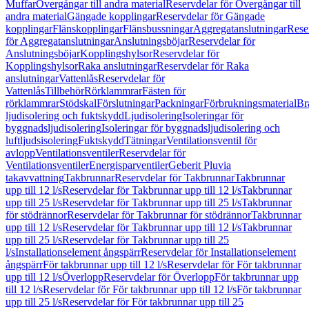
Muffar
Övergångar till andra material
Reservdelar för Övergångar till
andra material
Gängade kopplingar
Reservdelar för Gängade
kopplingar
Flänskopplingar
Flänsbussningar
Aggregatanslutningar
Rese
för Aggregatanslutningar
Anslutningsböjar
Reservdelar för
Anslutningsböjar
Kopplingshylsor
Reservdelar för
Kopplingshylsor
Raka anslutningar
Reservdelar för Raka
anslutningar
Vattenlås
Reservdelar för
Vattenlås
Tillbehör
Rörklammrar
Fästen för
rörklammrar
Stödskal
Förslutningar
Packningar
Förbrukningsmaterial
Br
ljudisolering och fuktskydd
Ljudisolering
Isoleringar för
byggnadsljudisolering
Isoleringar för byggnadsljudisolering och
luftljudsisolering
Fuktskydd
Tätningar
Ventilationsventil för
avlopp
Ventilationsventiler
Reservdelar för
Ventilationsventiler
Energisparventiler
Geberit Pluvia
takavvattning
Takbrunnar
Reservdelar för Takbrunnar
Takbrunnar
upp till 12 l/s
Reservdelar för Takbrunnar upp till 12 l/s
Takbrunnar
upp till 25 l/s
Reservdelar för Takbrunnar upp till 25 l/s
Takbrunnar
för stödrännor
Reservdelar för Takbrunnar för stödrännor
Takbrunnar
upp till 12 l/s
Reservdelar för Takbrunnar upp till 12 l/s
Takbrunnar
upp till 25 l/s
Reservdelar för Takbrunnar upp till 25
l/s
Installationselement ångspärr
Reservdelar för Installationselement
ångspärr
För takbrunnar upp till 12 l/s
Reservdelar för För takbrunnar
upp till 12 l/s
Överlopp
Reservdelar för Överlopp
För takbrunnar upp
till 12 l/s
Reservdelar för För takbrunnar upp till 12 l/s
För takbrunnar
upp till 25 l/s
Reservdelar för För takbrunnar upp till 25