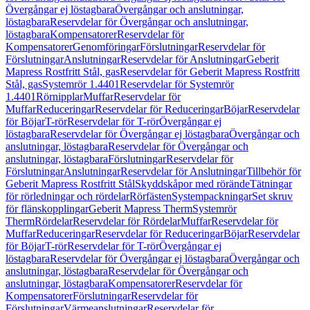
Övergångar ej löstagbara
Övergångar och anslutningar,
löstagbara
Reservdelar för Övergångar och anslutningar,
löstagbara
Kompensatorer
Reservdelar för
Kompensatorer
Genomföringar
Förslutningar
Reservdelar för
Förslutningar
Anslutningar
Reservdelar för Anslutningar
Geberit
Mapress Rostfritt Stål, gas
Reservdelar för Geberit Mapress Rostfritt
Stål, gas
Systemrör 1.4401
Reservdelar för Systemrör
1.4401
Rörnipplar
Muffar
Reservdelar för
Muffar
Reduceringar
Reservdelar för Reduceringar
Böjar
Reservdelar
för Böjar
T-rör
Reservdelar för T-rör
Övergångar ej
löstagbara
Reservdelar för Övergångar ej löstagbara
Övergångar och
anslutningar, löstagbara
Reservdelar för Övergångar och
anslutningar, löstagbara
Förslutningar
Reservdelar för
Förslutningar
Anslutningar
Reservdelar för Anslutningar
Tillbehör för
Geberit Mapress Rostfritt Stål
Skyddskåpor med rörände
Tätningar
för rörledningar och rördelar
Rörfästen
Systempackningar
Set skruv
för flänskopplingar
Geberit Mapress Therm
Systemrör
Therm
Rördelar
Reservdelar för Rördelar
Muffar
Reservdelar för
Muffar
Reduceringar
Reservdelar för Reduceringar
Böjar
Reservdelar
för Böjar
T-rör
Reservdelar för T-rör
Övergångar ej
löstagbara
Reservdelar för Övergångar ej löstagbara
Övergångar och
anslutningar, löstagbara
Reservdelar för Övergångar och
anslutningar, löstagbara
Kompensatorer
Reservdelar för
Kompensatorer
Förslutningar
Reservdelar för
Förslutningar
Värmeanslutningar
Reservdelar för