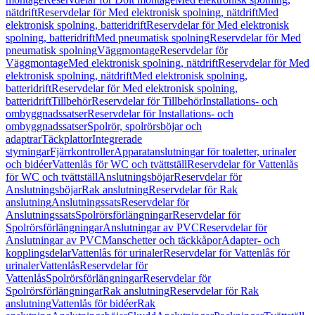
nätdrift
Reservdelar för Med elektronisk spolning, nätdrift
Med
elektronisk spolning, batteridrift
Reservdelar för Med elektronisk
spolning, batteridrift
Med pneumatisk spolning
Reservdelar för Med
pneumatisk spolning
Väggmontage
Reservdelar för
Väggmontage
Med elektronisk spolning, nätdrift
Reservdelar för Med
elektronisk spolning, nätdrift
Med elektronisk spolning,
batteridrift
Reservdelar för Med elektronisk spolning,
batteridrift
Tillbehör
Reservdelar för Tillbehör
Installations- och
ombyggnadssatser
Reservdelar för Installations- och
ombyggnadssatser
Spolrör, spolrörsböjar och
adaptrar
Täckplattor
Integrerade
styrningar
Fjärrkontroller
Apparatanslutningar för toaletter, urinaler
och bidéer
Vattenlås för WC och tvättställ
Reservdelar för Vattenlås
för WC och tvättställ
Anslutningsböjar
Reservdelar för
Anslutningsböjar
Rak anslutning
Reservdelar för Rak
anslutning
Anslutningssats
Reservdelar för
Anslutningssats
Spolrörsförlängningar
Reservdelar för
Spolrörsförlängningar
Anslutningar av PVC
Reservdelar för
Anslutningar av PVC
Manschetter och täckkåpor
Adapter- och
kopplingsdelar
Vattenlås för urinaler
Reservdelar för Vattenlås för
urinaler
Vattenlås
Reservdelar för
Vattenlås
Spolrörsförlängningar
Reservdelar för
Spolrörsförlängningar
Rak anslutning
Reservdelar för Rak
anslutning
Vattenlås för bidéer
Rak