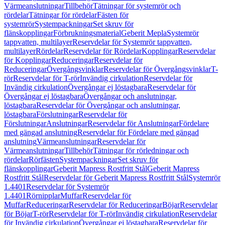
Värmeanslutningar
Tillbehör
Tätningar för systemrör och
rördelar
Tätningar för rördelar
Fästen för
systemrör
Systempackningar
Set skruv för
flänskopplingar
Förbrukningsmaterial
Geberit Mepla
Systemrör
tappvatten, multilayer
Reservdelar för Systemrör tappvatten,
multilayer
Rördelar
Reservdelar för Rördelar
Kopplingar
Reservdelar
för Kopplingar
Reduceringar
Reservdelar för
Reduceringar
Övergångsvinklar
Reservdelar för Övergångsvinklar
T-
rör
Reservdelar för T-rör
Invändig cirkulation
Reservdelar för
Invändig cirkulation
Övergångar ej löstagbara
Reservdelar för
Övergångar ej löstagbara
Övergångar och anslutningar,
löstagbara
Reservdelar för Övergångar och anslutningar,
löstagbara
Förslutningar
Reservdelar för
Förslutningar
Anslutningar
Reservdelar för Anslutningar
Fördelare
med gängad anslutning
Reservdelar för Fördelare med gängad
anslutning
Värmeanslutningar
Reservdelar för
Värmeanslutningar
Tillbehör
Tätningar för rörledningar och
rördelar
Rörfästen
Systempackningar
Set skruv för
flänskopplingar
Geberit Mapress Rostfritt Stål
Geberit Mapress
Rostfritt Stål
Reservdelar för Geberit Mapress Rostfritt Stål
Systemrör
1.4401
Reservdelar för Systemrör
1.4401
Rörnipplar
Muffar
Reservdelar för
Muffar
Reduceringar
Reservdelar för Reduceringar
Böjar
Reservdelar
för Böjar
T-rör
Reservdelar för T-rör
Invändig cirkulation
Reservdelar
för Invändig cirkulation
Övergångar ej löstagbara
Reservdelar för