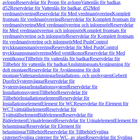
avlopp
Reservdelar för Propp för avlopp
Vattenlås för badkar,
d52
Reservdelar för Vattenlås för badkar, d52
Med
vredmanövrering
Reservdelar för Med vredmanövrering
Komplett
frontsats för vredmanövrering
Reservdelar för Komplett frontsats för
vredmanövrering
Med vredmanövrering och inloppsrör
Reservdelar
för Med vredmanövrering och inloppsrör
Komplett frontsats för
vredmanövrering och inloppsrör
Reservdelar för Komplett frontsats
för vredmanövrering och inloppsrör
Med PushControl
tryckknappsmanövrering
Reservdelar för Med PushControl
tryckknappsmanövrering
Med ventilkonor
Reservdelar för Med
ventilkonor
Tillbehör för vattenlås för badkar
Reservdelar för
Tillbehör för vattenlås för badkar
Anslutningssats
Avstängning för
dolt montage
Reservdelar för Avstängning för dolt
montage
Vattenanslutningar
Installations- och spolsystem
Geberit
Duofix
Systemväggar
Reservdelar för
Systemväggar
Installationssystem
Reservdelar för
Installationssystem
Tillbehör
Reservdelar för
Tillbehör
Installationselement
Reservdelar för
Installationselement
Element för WC
Reservdelar för Element för
WC
Tvättställselement
Reservdelar för
Tvättställselement
Bidéelement
Reservdelar för
Bidéelement
Urinalelement
Reservdelar för Urinalelement
Element för
belastningar
Reservdelar för Element för
belastningar
Tillbehör
Reservdelar för Tillbehör
Synliga
cisterner
Synliga cisterner för WC, av plast
Reservdelar för Synliga