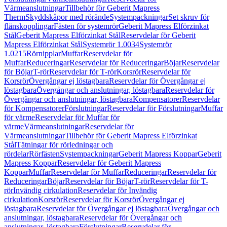
Värmeanslutningar
Tillbehör för Geberit Mapress
Therm
Skyddskåpor med rörände
Systempackningar
Set skruv för
flänskopplingar
Fästen för systemrör
Geberit Mapress Elförzinkat
Stål
Geberit Mapress Elförzinkat Stål
Reservdelar för Geberit
Mapress Elförzinkat Stål
Systemrör 1.0034
Systemrör
1.0215
Rörnipplar
Muffar
Reservdelar för
Muffar
Reduceringar
Reservdelar för Reduceringar
Böjar
Reservdelar
för Böjar
T-rör
Reservdelar för T-rör
Korsrör
Reservdelar för
Korsrör
Övergångar ej löstagbara
Reservdelar för Övergångar ej
löstagbara
Övergångar och anslutningar, löstagbara
Reservdelar för
Övergångar och anslutningar, löstagbara
Kompensatorer
Reservdelar
för Kompensatorer
Förslutningar
Reservdelar för Förslutningar
Muffar
för värme
Reservdelar för Muffar för
värme
Värmeanslutningar
Reservdelar för
Värmeanslutningar
Tillbehör för Geberit Mapress Elförzinkat
Stål
Tätningar för rörledningar och
rördelar
Rörfästen
Systempackningar
Geberit Mapress Koppar
Geberit
Mapress Koppar
Reservdelar för Geberit Mapress
Koppar
Muffar
Reservdelar för Muffar
Reduceringar
Reservdelar för
Reduceringar
Böjar
Reservdelar för Böjar
T-rör
Reservdelar för T-
rör
Invändig cirkulation
Reservdelar för Invändig
cirkulation
Korsrör
Reservdelar för Korsrör
Övergångar ej
löstagbara
Reservdelar för Övergångar ej löstagbara
Övergångar och
anslutningar, löstagbara
Reservdelar för Övergångar och
anslutningar, löstagbara
Förslutningar
Reservdelar för