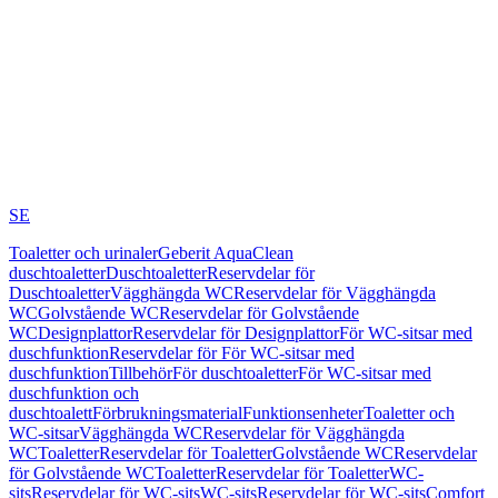
SE
Toaletter och urinaler
Geberit AquaClean
duschtoaletter
Duschtoaletter
Reservdelar för
Duschtoaletter
Vägghängda WC
Reservdelar för Vägghängda
WC
Golvstående WC
Reservdelar för Golvstående
WC
Designplattor
Reservdelar för Designplattor
För WC-sitsar med
duschfunktion
Reservdelar för För WC-sitsar med
duschfunktion
Tillbehör
För duschtoaletter
För WC-sitsar med
duschfunktion och
duschtoalett
Förbrukningsmaterial
Funktionsenheter
Toaletter och
WC-sitsar
Vägghängda WC
Reservdelar för Vägghängda
WC
Toaletter
Reservdelar för Toaletter
Golvstående WC
Reservdelar
för Golvstående WC
Toaletter
Reservdelar för Toaletter
WC-
sits
Reservdelar för WC-sits
WC-sits
Reservdelar för WC-sits
Comfort