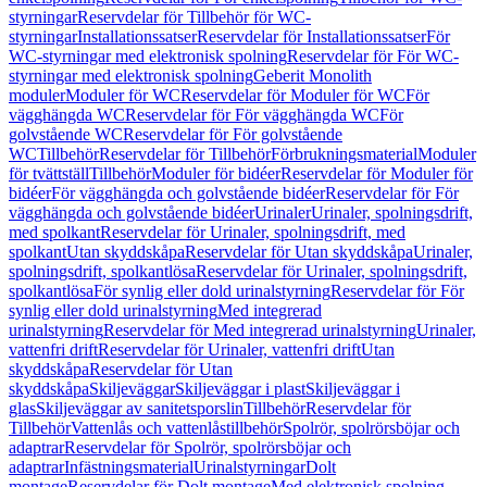
styrningar
Reservdelar för Tillbehör för WC-
styrningar
Installationssatser
Reservdelar för Installationssatser
För
WC-styrningar med elektronisk spolning
Reservdelar för För WC-
styrningar med elektronisk spolning
Geberit Monolith
moduler
Moduler för WC
Reservdelar för Moduler för WC
För
vägghängda WC
Reservdelar för För vägghängda WC
För
golvstående WC
Reservdelar för För golvstående
WC
Tillbehör
Reservdelar för Tillbehör
Förbrukningsmaterial
Moduler
för tvättställ
Tillbehör
Moduler för bidéer
Reservdelar för Moduler för
bidéer
För vägghängda och golvstående bidéer
Reservdelar för För
vägghängda och golvstående bidéer
Urinaler
Urinaler, spolningsdrift,
med spolkant
Reservdelar för Urinaler, spolningsdrift, med
spolkant
Utan skyddskåpa
Reservdelar för Utan skyddskåpa
Urinaler,
spolningsdrift, spolkantlösa
Reservdelar för Urinaler, spolningsdrift,
spolkantlösa
För synlig eller dold urinalstyrning
Reservdelar för För
synlig eller dold urinalstyrning
Med integrerad
urinalstyrning
Reservdelar för Med integrerad urinalstyrning
Urinaler,
vattenfri drift
Reservdelar för Urinaler, vattenfri drift
Utan
skyddskåpa
Reservdelar för Utan
skyddskåpa
Skiljeväggar
Skiljeväggar i plast
Skiljeväggar i
glas
Skiljeväggar av sanitetsporslin
Tillbehör
Reservdelar för
Tillbehör
Vattenlås och vattenlåstillbehör
Spolrör, spolrörsböjar och
adaptrar
Reservdelar för Spolrör, spolrörsböjar och
adaptrar
Infästningsmaterial
Urinalstyrningar
Dolt
montage
Reservdelar för Dolt montage
Med elektronisk spolning,