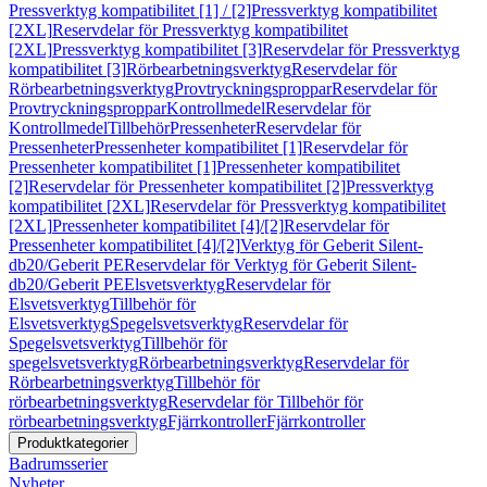
Pressverktyg kompatibilitet [1] / [2]
Pressverktyg kompatibilitet
[2XL]
Reservdelar för Pressverktyg kompatibilitet
[2XL]
Pressverktyg kompatibilitet [3]
Reservdelar för Pressverktyg
kompatibilitet [3]
Rörbearbetningsverktyg
Reservdelar för
Rörbearbetningsverktyg
Provtryckningsproppar
Reservdelar för
Provtryckningsproppar
Kontrollmedel
Reservdelar för
Kontrollmedel
Tillbehör
Pressenheter
Reservdelar för
Pressenheter
Pressenheter kompatibilitet [1]
Reservdelar för
Pressenheter kompatibilitet [1]
Pressenheter kompatibilitet
[2]
Reservdelar för Pressenheter kompatibilitet [2]
Pressverktyg
kompatibilitet [2XL]
Reservdelar för Pressverktyg kompatibilitet
[2XL]
Pressenheter kompatibilitet [4]/[2]
Reservdelar för
Pressenheter kompatibilitet [4]/[2]
Verktyg för Geberit Silent-
db20/Geberit PE
Reservdelar för Verktyg för Geberit Silent-
db20/Geberit PE
Elsvetsverktyg
Reservdelar för
Elsvetsverktyg
Tillbehör för
Elsvetsverktyg
Spegelsvetsverktyg
Reservdelar för
Spegelsvetsverktyg
Tillbehör för
spegelsvetsverktyg
Rörbearbetningsverktyg
Reservdelar för
Rörbearbetningsverktyg
Tillbehör för
rörbearbetningsverktyg
Reservdelar för Tillbehör för
rörbearbetningsverktyg
Fjärrkontroller
Fjärrkontroller
Produktkategorier
Badrumsserier
Nyheter