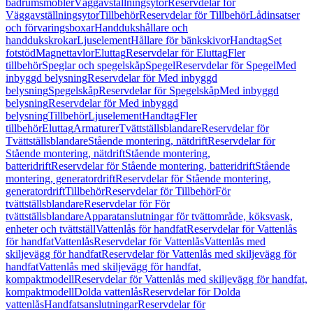
badrumsmöbler
Väggavställningsytor
Reservdelar för
Väggavställningsytor
Tillbehör
Reservdelar för Tillbehör
Lådinsatser
och förvaringsboxar
Handdukshållare och
handdukskrokar
Ljuselement
Hållare för bänkskivor
Handtag
Set
fotstöd
Magnettavlor
Eluttag
Reservdelar för Eluttag
Fler
tillbehör
Speglar och spegelskåp
Spegel
Reservdelar för Spegel
Med
inbyggd belysning
Reservdelar för Med inbyggd
belysning
Spegelskåp
Reservdelar för Spegelskåp
Med inbyggd
belysning
Reservdelar för Med inbyggd
belysning
Tillbehör
Ljuselement
Handtag
Fler
tillbehör
Eluttag
Armaturer
Tvättställsblandare
Reservdelar för
Tvättställsblandare
Stående montering, nätdrift
Reservdelar för
Stående montering, nätdrift
Stående montering,
batteridrift
Reservdelar för Stående montering, batteridrift
Stående
montering, generatordrift
Reservdelar för Stående montering,
generatordrift
Tillbehör
Reservdelar för Tillbehör
För
tvättställsblandare
Reservdelar för För
tvättställsblandare
Apparatanslutningar för tvättområde, köksvask,
enheter och tvättställ
Vattenlås för handfat
Reservdelar för Vattenlås
för handfat
Vattenlås
Reservdelar för Vattenlås
Vattenlås med
skiljevägg för handfat
Reservdelar för Vattenlås med skiljevägg för
handfat
Vattenlås med skiljevägg för handfat,
kompaktmodell
Reservdelar för Vattenlås med skiljevägg för handfat,
kompaktmodell
Dolda vattenlås
Reservdelar för Dolda
vattenlås
Handfatsanslutningar
Reservdelar för