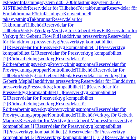
l/s
Fästen
Infästningssystem d40–200
Infästningssystem d250–
315
Tillbehör
Reservdelar för Tillbehör
För takbrunnar
Reservdelar för
För takbrunnar
För infästningar
Konventionell
takavvattning
Takbrunnar
Reservdelar för
Takbrunnar
Tillbehör
Reservdelar för
Tillbehör
Verktyg
Verktyg
Verktyg för Geberit FlowFit
Reservdelar för
Verktyg för Geberit FlowFit
Handdrivna pressverktyg
Reservdelar
för Handdrivna pressverktyg
Pressverktyg kompatibilitet
[1]
Reservdelar för Pressverktyg kompatibilitet [1]
Pressverktyg
kompatibilitet [2]
Reservdelar för Pressverktyg kompatibilitet
[2]
Rörbearbetningsverktyg
Reservdelar för
Rörbearbetningsverktyg
Provtryckningsproppar
Reservdelar för
Provtryckningsproppar
Kontrollmedel
Tillbehör
Reservdelar för
Tillbehör
Verktyg för Geberit Mepla
Reservdelar för Verktyg för
Geberit Mepla
Handdrivna pressverktyg
Reservdelar för Handdrivna
pressverktyg
Pressverktyg kompatibilitet [1]
Reservdelar för
Pressverktyg kompatibilitet [1]
Pressverktyg kompatibilitet
[2]
Reservdelar för Pressverktyg kompatibilitet
[2]
Rörbearbetningsverktyg
Reservdelar för
Rörbearbetningsverktyg
Provtryckningsproppar
Reservdelar för
Provtryckningsproppar
Kontrollmedel
Tillbehör
Verktyg för Geberit
Mapress
Reservdelar för Verktyg för Geberit Mapress
Pressverktyg
kompatibilitet [1]
Reservdelar för Pressverktyg kompatibilitet
[1]
Pressverktyg kompatibilitet [2]
Reservdelar för Pressverktyg
kompatibilitet [2]
Pressverktyg kompatibilitet [1] / [2]
Reservdelar för