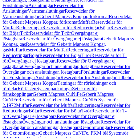
Förslutningar
Anslutningar
Reservdelar för
Anslutningar
Värmeanslutningar
Reservdelar för
Värmeanslutningar
Geberit Mapress Koppar, förkromat
Reservdelar
för Geberit Mapress Koppar, förkromat
Muffar
Reservdelar för
Muffar
Reduceringar
Reservdelar för Reduceringar
Böjar
Reservdelar
för Böjar
T-rör
Reservdelar för T-rör
Övergångar ej
löstagbara
Reservdelar för Övergångar ej löstagbara
Geberit Mapress
Koppar, gas
Reservdelar för Geberit Mapress Koppar,
gas
Muffar
Reservdelar för Muffar
Reduceringar
Reservdelar för
Reduceringar
Böjar
Reservdelar för Böjar
T-rör
Reservdelar för T-
rör
Övergångar ej löstagbara
Reservdelar för Övergångar ej
löstagbara
Övergångar och anslutningar, löstagbara
Reservdelar för
Övergångar och anslutningar, löstagbara
Förslutningar
Reservdelar
för Förslutningar
Anslutningar
Reservdelar för Anslutningar
Tillbehör
för Geberit Mapress Koppar
Tätningar för rörledningar och
rördelar
Rörfästen
Systempackningar
Set skruv för
flänskopplingar
Geberit Mapress CuNiFe
Geberit Mapress
CuNiFe
Reservdelar för Geberit Mapress CuNiFe
Systemrör
2.1972
Muffar
Reservdelar för Muffar
Reduceringar
Reservdelar för
Reduceringar
Böjar
Reservdelar för Böjar
T-rör
Reservdelar för T-
rör
Övergångar ej löstagbara
Reservdelar för Övergångar ej
löstagbara
Övergångar och anslutningar, löstagbara
Reservdelar för
Övergångar och anslutningar, löstagbara
Genomföringar
Reservdelar
för Genomföringar
Geberit Mapress CuNiFe, FKM blå
Systemrör