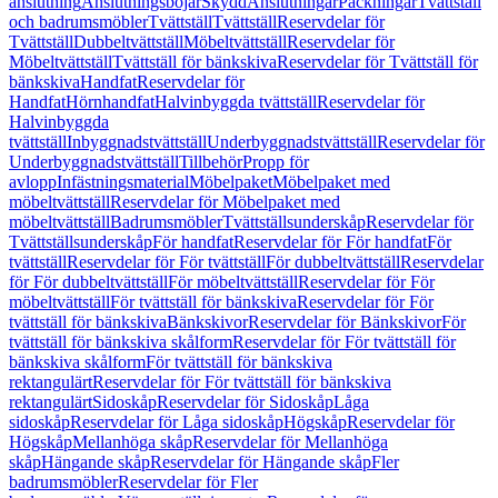
anslutning
Anslutningsböjar
Skydd
Anslutningar
Packningar
Tvättställ
och badrumsmöbler
Tvättställ
Tvättställ
Reservdelar för
Tvättställ
Dubbeltvättställ
Möbeltvättställ
Reservdelar för
Möbeltvättställ
Tvättställ för bänkskiva
Reservdelar för Tvättställ för
bänkskiva
Handfat
Reservdelar för
Handfat
Hörnhandfat
Halvinbyggda tvättställ
Reservdelar för
Halvinbyggda
tvättställ
Inbyggnadstvättställ
Underbyggnadstvättställ
Reservdelar för
Underbyggnadstvättställ
Tillbehör
Propp för
avlopp
Infästningsmaterial
Möbelpaket
Möbelpaket med
möbeltvättställ
Reservdelar för Möbelpaket med
möbeltvättställ
Badrumsmöbler
Tvättställsunderskåp
Reservdelar för
Tvättställsunderskåp
För handfat
Reservdelar för För handfat
För
tvättställ
Reservdelar för För tvättställ
För dubbeltvättställ
Reservdelar
för För dubbeltvättställ
För möbeltvättställ
Reservdelar för För
möbeltvättställ
För tvättställ för bänkskiva
Reservdelar för För
tvättställ för bänkskiva
Bänkskivor
Reservdelar för Bänkskivor
För
tvättställ för bänkskiva skålform
Reservdelar för För tvättställ för
bänkskiva skålform
För tvättställ för bänkskiva
rektangulärt
Reservdelar för För tvättställ för bänkskiva
rektangulärt
Sidoskåp
Reservdelar för Sidoskåp
Låga
sidoskåp
Reservdelar för Låga sidoskåp
Högskåp
Reservdelar för
Högskåp
Mellanhöga skåp
Reservdelar för Mellanhöga
skåp
Hängande skåp
Reservdelar för Hängande skåp
Fler
badrumsmöbler
Reservdelar för Fler