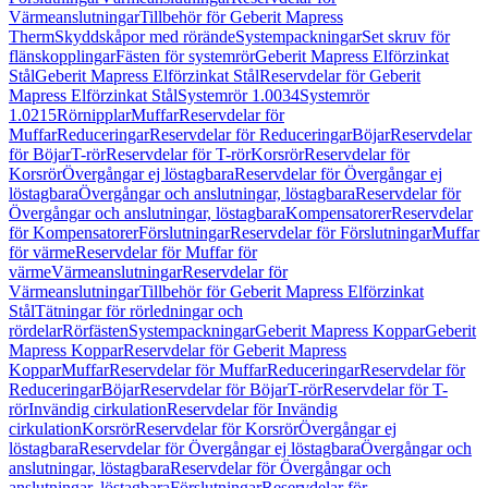
Värmeanslutningar
Tillbehör för Geberit Mapress
Therm
Skyddskåpor med rörände
Systempackningar
Set skruv för
flänskopplingar
Fästen för systemrör
Geberit Mapress Elförzinkat
Stål
Geberit Mapress Elförzinkat Stål
Reservdelar för Geberit
Mapress Elförzinkat Stål
Systemrör 1.0034
Systemrör
1.0215
Rörnipplar
Muffar
Reservdelar för
Muffar
Reduceringar
Reservdelar för Reduceringar
Böjar
Reservdelar
för Böjar
T-rör
Reservdelar för T-rör
Korsrör
Reservdelar för
Korsrör
Övergångar ej löstagbara
Reservdelar för Övergångar ej
löstagbara
Övergångar och anslutningar, löstagbara
Reservdelar för
Övergångar och anslutningar, löstagbara
Kompensatorer
Reservdelar
för Kompensatorer
Förslutningar
Reservdelar för Förslutningar
Muffar
för värme
Reservdelar för Muffar för
värme
Värmeanslutningar
Reservdelar för
Värmeanslutningar
Tillbehör för Geberit Mapress Elförzinkat
Stål
Tätningar för rörledningar och
rördelar
Rörfästen
Systempackningar
Geberit Mapress Koppar
Geberit
Mapress Koppar
Reservdelar för Geberit Mapress
Koppar
Muffar
Reservdelar för Muffar
Reduceringar
Reservdelar för
Reduceringar
Böjar
Reservdelar för Böjar
T-rör
Reservdelar för T-
rör
Invändig cirkulation
Reservdelar för Invändig
cirkulation
Korsrör
Reservdelar för Korsrör
Övergångar ej
löstagbara
Reservdelar för Övergångar ej löstagbara
Övergångar och
anslutningar, löstagbara
Reservdelar för Övergångar och
anslutningar, löstagbara
Förslutningar
Reservdelar för