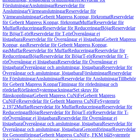
Förslutningar
Anslutningar
Reservdelar för
Anslutningar
Värmeanslutningar
Reservdelar för
Värmeanslutningar
Geberit Mapress Koppar, förkromat
Reservdelar
för Geberit Mapress Koppar, förkromat
Muffar
Reservdelar för
Muffar
Reduceringar
Reservdelar för Reduceringar
Böjar
Reservdelar
för Böjar
T-rör
Reservdelar för T-rör
Övergångar ej
löstagbara
Reservdelar för Övergångar ej löstagbara
Geberit Mapress
Koppar, gas
Reservdelar för Geberit Mapress Koppar,
gas
Muffar
Reservdelar för Muffar
Reduceringar
Reservdelar för
Reduceringar
Böjar
Reservdelar för Böjar
T-rör
Reservdelar för T-
rör
Övergångar ej löstagbara
Reservdelar för Övergångar ej
löstagbara
Övergångar och anslutningar, löstagbara
Reservdelar för
Övergångar och anslutningar, löstagbara
Förslutningar
Reservdelar
för Förslutningar
Anslutningar
Reservdelar för Anslutningar
Tillbehör
för Geberit Mapress Koppar
Tätningar för rörledningar och
rördelar
Rörfästen
Systempackningar
Set skruv för
flänskopplingar
Geberit Mapress CuNiFe
Geberit Mapress
CuNiFe
Reservdelar för Geberit Mapress CuNiFe
Systemrör
2.1972
Muffar
Reservdelar för Muffar
Reduceringar
Reservdelar för
Reduceringar
Böjar
Reservdelar för Böjar
T-rör
Reservdelar för T-
rör
Övergångar ej löstagbara
Reservdelar för Övergångar ej
löstagbara
Övergångar och anslutningar, löstagbara
Reservdelar för
Övergångar och anslutningar, löstagbara
Genomföringar
Reservdelar
för Genomföringar
Geberit Mapress CuNiFe, FKM blå
Systemrör