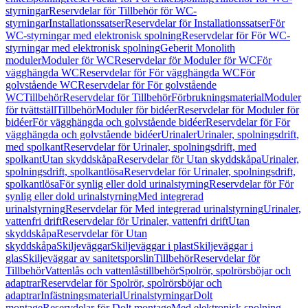
styrningar
Reservdelar för Tillbehör för WC-
styrningar
Installationssatser
Reservdelar för Installationssatser
För
WC-styrningar med elektronisk spolning
Reservdelar för För WC-
styrningar med elektronisk spolning
Geberit Monolith
moduler
Moduler för WC
Reservdelar för Moduler för WC
För
vägghängda WC
Reservdelar för För vägghängda WC
För
golvstående WC
Reservdelar för För golvstående
WC
Tillbehör
Reservdelar för Tillbehör
Förbrukningsmaterial
Moduler
för tvättställ
Tillbehör
Moduler för bidéer
Reservdelar för Moduler för
bidéer
För vägghängda och golvstående bidéer
Reservdelar för För
vägghängda och golvstående bidéer
Urinaler
Urinaler, spolningsdrift,
med spolkant
Reservdelar för Urinaler, spolningsdrift, med
spolkant
Utan skyddskåpa
Reservdelar för Utan skyddskåpa
Urinaler,
spolningsdrift, spolkantlösa
Reservdelar för Urinaler, spolningsdrift,
spolkantlösa
För synlig eller dold urinalstyrning
Reservdelar för För
synlig eller dold urinalstyrning
Med integrerad
urinalstyrning
Reservdelar för Med integrerad urinalstyrning
Urinaler,
vattenfri drift
Reservdelar för Urinaler, vattenfri drift
Utan
skyddskåpa
Reservdelar för Utan
skyddskåpa
Skiljeväggar
Skiljeväggar i plast
Skiljeväggar i
glas
Skiljeväggar av sanitetsporslin
Tillbehör
Reservdelar för
Tillbehör
Vattenlås och vattenlåstillbehör
Spolrör, spolrörsböjar och
adaptrar
Reservdelar för Spolrör, spolrörsböjar och
adaptrar
Infästningsmaterial
Urinalstyrningar
Dolt
montage
Reservdelar för Dolt montage
Med elektronisk spolning,