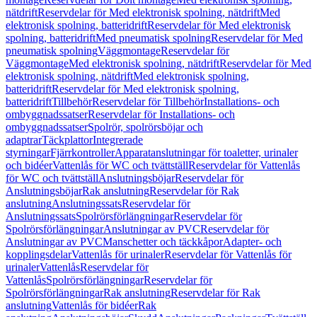
nätdrift
Reservdelar för Med elektronisk spolning, nätdrift
Med
elektronisk spolning, batteridrift
Reservdelar för Med elektronisk
spolning, batteridrift
Med pneumatisk spolning
Reservdelar för Med
pneumatisk spolning
Väggmontage
Reservdelar för
Väggmontage
Med elektronisk spolning, nätdrift
Reservdelar för Med
elektronisk spolning, nätdrift
Med elektronisk spolning,
batteridrift
Reservdelar för Med elektronisk spolning,
batteridrift
Tillbehör
Reservdelar för Tillbehör
Installations- och
ombyggnadssatser
Reservdelar för Installations- och
ombyggnadssatser
Spolrör, spolrörsböjar och
adaptrar
Täckplattor
Integrerade
styrningar
Fjärrkontroller
Apparatanslutningar för toaletter, urinaler
och bidéer
Vattenlås för WC och tvättställ
Reservdelar för Vattenlås
för WC och tvättställ
Anslutningsböjar
Reservdelar för
Anslutningsböjar
Rak anslutning
Reservdelar för Rak
anslutning
Anslutningssats
Reservdelar för
Anslutningssats
Spolrörsförlängningar
Reservdelar för
Spolrörsförlängningar
Anslutningar av PVC
Reservdelar för
Anslutningar av PVC
Manschetter och täckkåpor
Adapter- och
kopplingsdelar
Vattenlås för urinaler
Reservdelar för Vattenlås för
urinaler
Vattenlås
Reservdelar för
Vattenlås
Spolrörsförlängningar
Reservdelar för
Spolrörsförlängningar
Rak anslutning
Reservdelar för Rak
anslutning
Vattenlås för bidéer
Rak