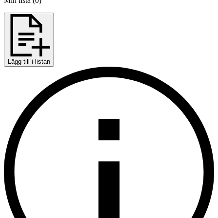
Min lista
(
0
)
Lägg till i listan