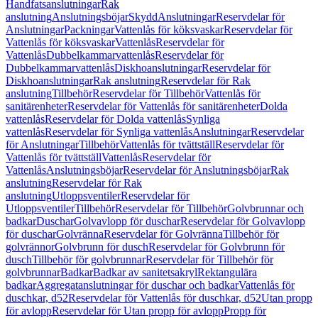
Handfatsanslutningar
Rak
anslutning
Anslutningsböjar
Skydd
Anslutningar
Reservdelar för
Anslutningar
Packningar
Vattenlås för köksvaskar
Reservdelar för
Vattenlås för köksvaskar
Vattenlås
Reservdelar för
Vattenlås
Dubbelkammarvattenlås
Reservdelar för
Dubbelkammarvattenlås
Diskhoanslutningar
Reservdelar för
Diskhoanslutningar
Rak anslutning
Reservdelar för Rak
anslutning
Tillbehör
Reservdelar för Tillbehör
Vattenlås för
sanitärenheter
Reservdelar för Vattenlås för sanitärenheter
Dolda
vattenlås
Reservdelar för Dolda vattenlås
Synliga
vattenlås
Reservdelar för Synliga vattenlås
Anslutningar
Reservdelar
för Anslutningar
Tillbehör
Vattenlås för tvättställ
Reservdelar för
Vattenlås för tvättställ
Vattenlås
Reservdelar för
Vattenlås
Anslutningsböjar
Reservdelar för Anslutningsböjar
Rak
anslutning
Reservdelar för Rak
anslutning
Utloppsventiler
Reservdelar för
Utloppsventiler
Tillbehör
Reservdelar för Tillbehör
Golvbrunnar och
badkar
Duschar
Golvavlopp för duschar
Reservdelar för Golvavlopp
för duschar
Golvränna
Reservdelar för Golvränna
Tillbehör för
golvrännor
Golvbrunn för dusch
Reservdelar för Golvbrunn för
dusch
Tillbehör för golvbrunnar
Reservdelar för Tillbehör för
golvbrunnar
Badkar
Badkar av sanitetsakryl
Rektangulära
badkar
Aggregatanslutningar för duschar och badkar
Vattenlås för
duschkar, d52
Reservdelar för Vattenlås för duschkar, d52
Utan propp
för avlopp
Reservdelar för Utan propp för avlopp
Propp för