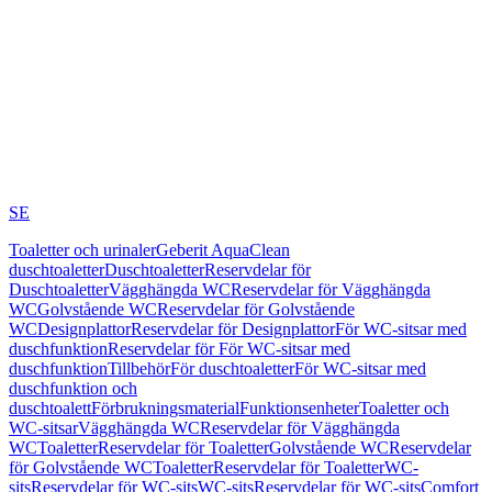
SE
Toaletter och urinaler
Geberit AquaClean
duschtoaletter
Duschtoaletter
Reservdelar för
Duschtoaletter
Vägghängda WC
Reservdelar för Vägghängda
WC
Golvstående WC
Reservdelar för Golvstående
WC
Designplattor
Reservdelar för Designplattor
För WC-sitsar med
duschfunktion
Reservdelar för För WC-sitsar med
duschfunktion
Tillbehör
För duschtoaletter
För WC-sitsar med
duschfunktion och
duschtoalett
Förbrukningsmaterial
Funktionsenheter
Toaletter och
WC-sitsar
Vägghängda WC
Reservdelar för Vägghängda
WC
Toaletter
Reservdelar för Toaletter
Golvstående WC
Reservdelar
för Golvstående WC
Toaletter
Reservdelar för Toaletter
WC-
sits
Reservdelar för WC-sits
WC-sits
Reservdelar för WC-sits
Comfort