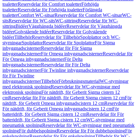
toaletter
Reservdelar för Comfort toaletter
Förhöjda
toaletter
Reservdelar för Förhöjda toaletter
Förlängda
toaletter
Comfort WC-sitsar
Reservdelar för Comfort WC-sitsar
WC-
sits
Reservdelar för WC-sits
WC-sittring
Reservdelar för WC-
sittring
Bidéer
Vägghängda bidéer
Reservdelar för Vägghängda
bidéer
Golvstående bidéer
Reservdelar för Golvstående
bidéer
Tillbehör
Reservdelar för Tillbehör
Spolplattor och WC-
styrningar
Spolplattor
Reservdelar för Spolplattor
För Sigma
inbyggnadscisterner
Reservdelar för För Sigma
inbyggnadscisterner
För Omega inbyggnadscisterner
Reservdelar för
För Omega inbyggnadscisterner
För Delta
inbyggnadscisterner
Reservdelar för För Delta
inbyggnadscisterner
För Twinline inbyggnadscisterner
Reservdelar
för För Twinline
inbyggnadscisterner
Tillbehör
Förbrukningsmaterial
WC-styrningar
med elektronisk spolning
Reservdelar för WC-styrningar med
elektronisk spolning
För nätdrift, för Geberit Sigma cistern 12
cm
Reservdelar för För nätdrift, för Geberit Sigma cistern 12 cm
För
nätdrift, för Geberit Omega inbyggnadscistern 12 cm
Reservdelar för
För nätdrift, för Geberit Omega inbyggnadscistern 12 cm
För
batteridrift, för Geberit Sigma cistern 12 cm
Reservdelar för För
batteridrift, för Geberit Sigma cistern 12 cm
WC-styrningar med
pneumatisk spolning
Reservdelar för WC-styrningar med pneumatisk
spolning
För dubbelspolning
Reservdelar för För dubbelspolning
För
enkelspolning
Reservdelar för För enkelspolning
Tillbehör för WC-