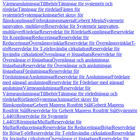
Värmeanslutningar
Tillbehör
Tätningar för systemrör och
rördelar
Tätningar för rördelar
Fästen för
systemrör
Systempackningar
Set skruv för
flänskopplingar
Förbrukningsmaterial
Geberit Mepla
Systemrör
tappvatten, multilayer
Reservdelar för Systemrör tappvatten,
multilayer
Rördelar
Reservdelar för Rördelar
Kopplingar
Reservdelar
för Kopplingar
Reduceringar
Reservdelar för
Reduceringar
Övergångsvinklar
Reservdelar för Övergångsvinklar
T-
rör
Reservdelar för T-rör
Invändig cirkulation
Reservdelar för
Invändig cirkulation
Övergångar ej löstagbara
Reservdelar för
Övergångar ej löstagbara
Övergångar och anslutningar,
löstagbara
Reservdelar för Övergångar och anslutningar,
löstagbara
Förslutningar
Reservdelar för
Förslutningar
Anslutningar
Reservdelar för Anslutningar
Fördelare
med gängad anslutning
Reservdelar för Fördelare med gängad
anslutning
Värmeanslutningar
Reservdelar för
Värmeanslutningar
Tillbehör
Tätningar för rörledningar och
rördelar
Rörfästen
Systempackningar
Set skruv för
flänskopplingar
Geberit Mapress Rostfritt Stål
Geberit Mapress
Rostfritt Stål
Reservdelar för Geberit Mapress Rostfritt Stål
Systemrör
1.4401
Reservdelar för Systemrör
1.4401
Rörnipplar
Muffar
Reservdelar för
Muffar
Reduceringar
Reservdelar för Reduceringar
Böjar
Reservdelar
för Böjar
T-rör
Reservdelar för T-rör
Invändig cirkulation
Reservdelar
för Invändig cirkulation
Övergångar ej löstagbara
Reservdelar för