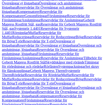
Övergångar ej löstagbara
Övergångar och anslutningar,
löstagbara
Reservdelar för Övergångar och anslutningar,
löstagbara
Kompensatorer
Reservdelar för
Kompensatorer
Genomföringar
Förslutningar
Reservdelar för
Förslutningar
Anslutningar
Reservdelar för Anslutningar
Geberit
Mapress Rostfritt Stål, gas
Reservdelar för Geberit Mapress Rostfritt
Stål, gas
Systemrör 1.4401
Reservdelar för Systemrör
1.4401
Rörnipplar
Muffar
Reservdelar för
Muffar
Reduceringar
Reservdelar för Reduceringar
Böjar
Reservdelar
för Böjar
T-rör
Reservdelar för T-rör
Övergångar ej
löstagbara
Reservdelar för Övergångar ej löstagbara
Övergångar och
anslutningar, löstagbara
Reservdelar för Övergångar och
anslutningar, löstagbara
Förslutningar
Reservdelar för
Förslutningar
Anslutningar
Reservdelar för Anslutningar
Tillbehör för
Geberit Mapress Rostfritt Stål
Skyddskåpor med rörände
Tätningar
för rörledningar och rördelar
Rörfästen
Systempackningar
Set skruv
för flänskopplingar
Geberit Mapress Therm
Systemrör
Therm
Rördelar
Reservdelar för Rördelar
Muffar
Reservdelar för
Muffar
Reduceringar
Reservdelar för Reduceringar
Böjar
Reservdelar
för Böjar
T-rör
Reservdelar för T-rör
Övergångar ej
löstagbara
Reservdelar för Övergångar ej löstagbara
Övergångar och
anslutningar, löstagbara
Reservdelar för Övergångar och
anslutningar, löstagbara
Kompensatorer
Reservdelar för
Kompensatorer
Förslutningar
Reservdelar för
Förslutningar
Värmeanslutningar
Reservdelar för