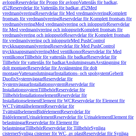
avlopp
Reservdelar för Propp för avlopp
Vattenlås för badkar,
d52
Reservdelar för Vattenlås för badkar, d52
Med
vredmanövrering
Reservdelar för Med vredmanövrering
Komplett
frontsats för vredmanövrering
Reservdelar för Komplett frontsats för
vredmanövrering
Med vredmanövrering och inloppsrör
Reservdelar
för Med vredmanövrering och inloppsrör
Komplett frontsats för
vredmanövrering och inloppsrör
Reservdelar för Komplett frontsats
för vredmanövrering och inloppsrör
Med PushControl
tryckknappsmanövrering
Reservdelar för Med PushControl
tryckknappsmanövrering
Med ventilkonor
Reservdelar för Med
ventilkonor
Tillbehör för vattenlås för badkar
Reservdelar för
Tillbehör för vattenlås för badkar
Anslutningssats
Avstängning för
dolt montage
Reservdelar för Avstängning för dolt
montage
Vattenanslutningar
Installations- och spolsystem
Geberit
Duofix
Systemväggar
Reservdelar för
Systemväggar
Installationssystem
Reservdelar för
Installationssystem
Tillbehör
Reservdelar för
Tillbehör
Installationselement
Reservdelar för
Installationselement
Element för WC
Reservdelar för Element för
WC
Tvättställselement
Reservdelar för
Tvättställselement
Bidéelement
Reservdelar för
Bidéelement
Urinalelement
Reservdelar för Urinalelement
Element för
belastningar
Reservdelar för Element för
belastningar
Tillbehör
Reservdelar för Tillbehör
Synliga
cisterner
Synliga cisterner för WC, av plast
Reservdelar för Synliga