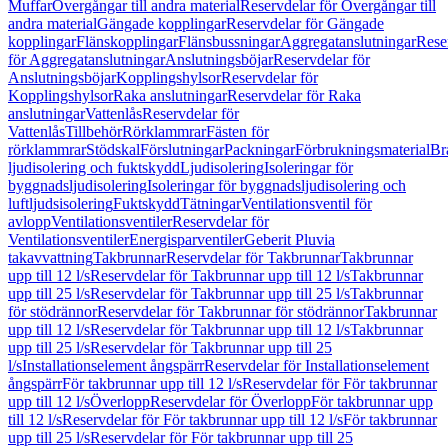
Muffar
Övergångar till andra material
Reservdelar för Övergångar till
andra material
Gängade kopplingar
Reservdelar för Gängade
kopplingar
Flänskopplingar
Flänsbussningar
Aggregatanslutningar
Rese
för Aggregatanslutningar
Anslutningsböjar
Reservdelar för
Anslutningsböjar
Kopplingshylsor
Reservdelar för
Kopplingshylsor
Raka anslutningar
Reservdelar för Raka
anslutningar
Vattenlås
Reservdelar för
Vattenlås
Tillbehör
Rörklammrar
Fästen för
rörklammrar
Stödskal
Förslutningar
Packningar
Förbrukningsmaterial
Br
ljudisolering och fuktskydd
Ljudisolering
Isoleringar för
byggnadsljudisolering
Isoleringar för byggnadsljudisolering och
luftljudsisolering
Fuktskydd
Tätningar
Ventilationsventil för
avlopp
Ventilationsventiler
Reservdelar för
Ventilationsventiler
Energisparventiler
Geberit Pluvia
takavvattning
Takbrunnar
Reservdelar för Takbrunnar
Takbrunnar
upp till 12 l/s
Reservdelar för Takbrunnar upp till 12 l/s
Takbrunnar
upp till 25 l/s
Reservdelar för Takbrunnar upp till 25 l/s
Takbrunnar
för stödrännor
Reservdelar för Takbrunnar för stödrännor
Takbrunnar
upp till 12 l/s
Reservdelar för Takbrunnar upp till 12 l/s
Takbrunnar
upp till 25 l/s
Reservdelar för Takbrunnar upp till 25
l/s
Installationselement ångspärr
Reservdelar för Installationselement
ångspärr
För takbrunnar upp till 12 l/s
Reservdelar för För takbrunnar
upp till 12 l/s
Överlopp
Reservdelar för Överlopp
För takbrunnar upp
till 12 l/s
Reservdelar för För takbrunnar upp till 12 l/s
För takbrunnar
upp till 25 l/s
Reservdelar för För takbrunnar upp till 25