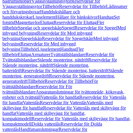
badrumsmöbler
Väggavställningsytor
Reservdelar för
Väggavställningsytor
Tillbehör
Reservdelar för Tillbehör
Lådinsatser
och förvaringsboxar
Handdukshållare och
handdukskrokar
Ljuselement
Hållare för bänkskivor
Handtag
Set
fotstöd
Magnettavlor
Eluttag
Reservdelar för Eluttag
Fler
tillbehör
Speglar och spegelskåp
Spegel
Reservdelar för Spegel
Med
inbyggd belysning
Reservdelar för Med inbyggd
belysning
Spegelskåp
Reservdelar för Spegelskåp
Med inbyggd
belysning
Reservdelar för Med inbyggd
belysning
Tillbehör
Ljuselement
Handtag
Fler
tillbehör
Eluttag
Armaturer
Tvättställsblandare
Reservdelar för
Tvättställsblandare
Stående montering, nätdrift
Reservdelar för
Stående montering, nätdrift
Stående montering,
batteridrift
Reservdelar för Stående montering, batteridrift
Stående
montering, generatordrift
Reservdelar för Stående montering,
generatordrift
Tillbehör
Reservdelar för Tillbehör
För
tvättställsblandare
Reservdelar för För
tvättställsblandare
Apparatanslutningar för tvättområde, köksvask,
enheter och tvättställ
Vattenlås för handfat
Reservdelar för Vattenlås
för handfat
Vattenlås
Reservdelar för Vattenlås
Vattenlås med
skiljevägg för handfat
Reservdelar för Vattenlås med skiljevägg för
handfat
Vattenlås med skiljevägg för handfat,
kompaktmodell
Reservdelar för Vattenlås med skiljevägg för handfat,
kompaktmodell
Dolda vattenlås
Reservdelar för Dolda
vattenlås
Handfatsanslutningar
Reservdelar för