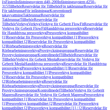
l/s
Fästen
Infästningssystem d40–200
Infästningssystem d250–
315
Tillbehör
Reservdelar för Tillbehör
För takbrunnar
Reservdelar för
För takbrunnar
För infästningar
Konventionell
takavvattning
Takbrunnar
Reservdelar för
Takbrunnar
Tillbehör
Reservdelar för
Tillbehör
Verktyg
Verktyg
Verktyg för Geberit FlowFit
Reservdelar för
Verktyg för Geberit FlowFit
Handdrivna pressverktyg
Reservdelar
för Handdrivna pressverktyg
Pressverktyg kompatibilitet
[1]
Reservdelar för Pressverktyg kompatibilitet [1]
Pressverktyg
kompatibilitet [2]
Reservdelar för Pressverktyg kompatibilitet
[2]
Rörbearbetningsverktyg
Reservdelar för
Rörbearbetningsverktyg
Provtryckningsproppar
Reservdelar för
Provtryckningsproppar
Kontrollmedel
Tillbehör
Reservdelar för
Tillbehör
Verktyg för Geberit Mepla
Reservdelar för Verktyg för
Geberit Mepla
Handdrivna pressverktyg
Reservdelar för Handdrivna
pressverktyg
Pressverktyg kompatibilitet [1]
Reservdelar för
Pressverktyg kompatibilitet [1]
Pressverktyg kompatibilitet
[2]
Reservdelar för Pressverktyg kompatibilitet
[2]
Rörbearbetningsverktyg
Reservdelar för
Rörbearbetningsverktyg
Provtryckningsproppar
Reservdelar för
Provtryckningsproppar
Kontrollmedel
Tillbehör
Verktyg för Geberit
Mapress
Reservdelar för Verktyg för Geberit Mapress
Pressverktyg
kompatibilitet [1]
Reservdelar för Pressverktyg kompatibilitet
[1]
Pressverktyg kompatibilitet [2]
Reservdelar för Pressverktyg
kompatibilitet [2]
Pressverktyg kompatibilitet [1] / [2]
Reservdelar för