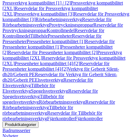
Pressverktyg kompatibilitet [1] / [2]
Pressverktyg kompatibilitet
[2XL]
Reservdelar för Pressverktyg kompatibilitet
[2XL]
Pressverktyg kompatibilitet [3]
Reservdelar för Pressverktyg
kompatibilitet [3]
Rörbearbetningsverktyg
Reservdelar för
Rörbearbetningsverktyg
Provtryckningsproppar
Reservdelar för
Provtryckningsproppar
Kontrollmedel
Reservdelar för
Kontrollmedel
Tillbehör
Pressenheter
Reservdelar för
Pressenheter
Pressenheter kompatibilitet [1]
Reservdelar för
Pressenheter kompatibilitet [1]
Pressenheter kompatibilitet
[2]
Reservdelar för Pressenheter kompatibilitet [2]
Pressverktyg
kompatibilitet [2XL]
Reservdelar för Pressverktyg kompatibilitet
[2XL]
Pressenheter kompatibilitet [4]/[2]
Reservdelar för
Pressenheter kompatibilitet [4]/[2]
Verktyg för Geberit Silent-
db20/Geberit PE
Reservdelar för Verktyg för Geberit Silent-
db20/Geberit PE
Elsvetsverktyg
Reservdelar för
Elsvetsverktyg
Tillbehör för
Elsvetsverktyg
Spegelsvetsverktyg
Reservdelar för
Spegelsvetsverktyg
Tillbehör för
spegelsvetsverktyg
Rörbearbetningsverktyg
Reservdelar för
Rörbearbetningsverktyg
Tillbehör för
rörbearbetningsverktyg
Reservdelar för Tillbehör för
rörbearbetningsverktyg
Fjärrkontroller
Fjärrkontroller
Produktkategorier
Badrumsserier
Nyheter