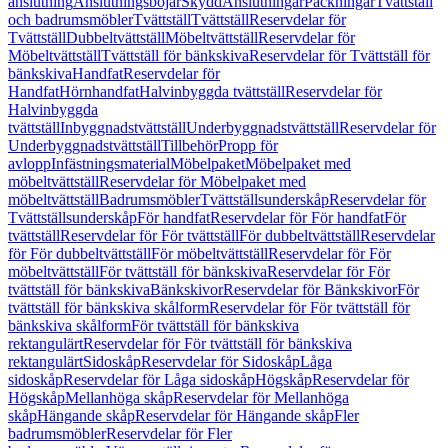
anslutning
Anslutningsböjar
Skydd
Anslutningar
Packningar
Tvättställ
och badrumsmöbler
Tvättställ
Tvättställ
Reservdelar för
Tvättställ
Dubbeltvättställ
Möbeltvättställ
Reservdelar för
Möbeltvättställ
Tvättställ för bänkskiva
Reservdelar för Tvättställ för
bänkskiva
Handfat
Reservdelar för
Handfat
Hörnhandfat
Halvinbyggda tvättställ
Reservdelar för
Halvinbyggda
tvättställ
Inbyggnadstvättställ
Underbyggnadstvättställ
Reservdelar för
Underbyggnadstvättställ
Tillbehör
Propp för
avlopp
Infästningsmaterial
Möbelpaket
Möbelpaket med
möbeltvättställ
Reservdelar för Möbelpaket med
möbeltvättställ
Badrumsmöbler
Tvättställsunderskåp
Reservdelar för
Tvättställsunderskåp
För handfat
Reservdelar för För handfat
För
tvättställ
Reservdelar för För tvättställ
För dubbeltvättställ
Reservdelar
för För dubbeltvättställ
För möbeltvättställ
Reservdelar för För
möbeltvättställ
För tvättställ för bänkskiva
Reservdelar för För
tvättställ för bänkskiva
Bänkskivor
Reservdelar för Bänkskivor
För
tvättställ för bänkskiva skålform
Reservdelar för För tvättställ för
bänkskiva skålform
För tvättställ för bänkskiva
rektangulärt
Reservdelar för För tvättställ för bänkskiva
rektangulärt
Sidoskåp
Reservdelar för Sidoskåp
Låga
sidoskåp
Reservdelar för Låga sidoskåp
Högskåp
Reservdelar för
Högskåp
Mellanhöga skåp
Reservdelar för Mellanhöga
skåp
Hängande skåp
Reservdelar för Hängande skåp
Fler
badrumsmöbler
Reservdelar för Fler