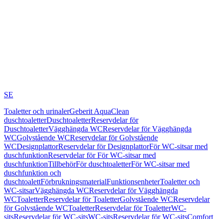
SE
Toaletter och urinaler
Geberit AquaClean
duschtoaletter
Duschtoaletter
Reservdelar för
Duschtoaletter
Vägghängda WC
Reservdelar för Vägghängda
WC
Golvstående WC
Reservdelar för Golvstående
WC
Designplattor
Reservdelar för Designplattor
För WC-sitsar med
duschfunktion
Reservdelar för För WC-sitsar med
duschfunktion
Tillbehör
För duschtoaletter
För WC-sitsar med
duschfunktion och
duschtoalett
Förbrukningsmaterial
Funktionsenheter
Toaletter och
WC-sitsar
Vägghängda WC
Reservdelar för Vägghängda
WC
Toaletter
Reservdelar för Toaletter
Golvstående WC
Reservdelar
för Golvstående WC
Toaletter
Reservdelar för Toaletter
WC-
sits
Reservdelar för WC-sits
WC-sits
Reservdelar för WC-sits
Comfort