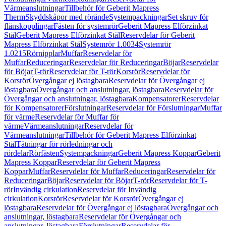
Värmeanslutningar
Tillbehör för Geberit Mapress
Therm
Skyddskåpor med rörände
Systempackningar
Set skruv för
flänskopplingar
Fästen för systemrör
Geberit Mapress Elförzinkat
Stål
Geberit Mapress Elförzinkat Stål
Reservdelar för Geberit
Mapress Elförzinkat Stål
Systemrör 1.0034
Systemrör
1.0215
Rörnipplar
Muffar
Reservdelar för
Muffar
Reduceringar
Reservdelar för Reduceringar
Böjar
Reservdelar
för Böjar
T-rör
Reservdelar för T-rör
Korsrör
Reservdelar för
Korsrör
Övergångar ej löstagbara
Reservdelar för Övergångar ej
löstagbara
Övergångar och anslutningar, löstagbara
Reservdelar för
Övergångar och anslutningar, löstagbara
Kompensatorer
Reservdelar
för Kompensatorer
Förslutningar
Reservdelar för Förslutningar
Muffar
för värme
Reservdelar för Muffar för
värme
Värmeanslutningar
Reservdelar för
Värmeanslutningar
Tillbehör för Geberit Mapress Elförzinkat
Stål
Tätningar för rörledningar och
rördelar
Rörfästen
Systempackningar
Geberit Mapress Koppar
Geberit
Mapress Koppar
Reservdelar för Geberit Mapress
Koppar
Muffar
Reservdelar för Muffar
Reduceringar
Reservdelar för
Reduceringar
Böjar
Reservdelar för Böjar
T-rör
Reservdelar för T-
rör
Invändig cirkulation
Reservdelar för Invändig
cirkulation
Korsrör
Reservdelar för Korsrör
Övergångar ej
löstagbara
Reservdelar för Övergångar ej löstagbara
Övergångar och
anslutningar, löstagbara
Reservdelar för Övergångar och
anslutningar, löstagbara
Förslutningar
Reservdelar för