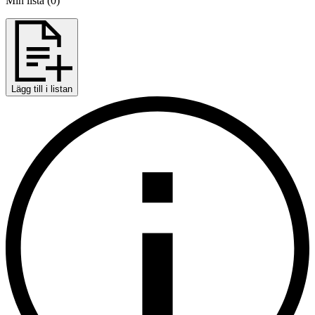
Min lista
(
0
)
Lägg till i listan