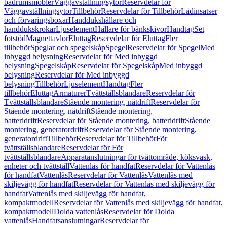
badrumsmöbler
Väggavställningsytor
Reservdelar för
Väggavställningsytor
Tillbehör
Reservdelar för Tillbehör
Lådinsatser
och förvaringsboxar
Handdukshållare och
handdukskrokar
Ljuselement
Hållare för bänkskivor
Handtag
Set
fotstöd
Magnettavlor
Eluttag
Reservdelar för Eluttag
Fler
tillbehör
Speglar och spegelskåp
Spegel
Reservdelar för Spegel
Med
inbyggd belysning
Reservdelar för Med inbyggd
belysning
Spegelskåp
Reservdelar för Spegelskåp
Med inbyggd
belysning
Reservdelar för Med inbyggd
belysning
Tillbehör
Ljuselement
Handtag
Fler
tillbehör
Eluttag
Armaturer
Tvättställsblandare
Reservdelar för
Tvättställsblandare
Stående montering, nätdrift
Reservdelar för
Stående montering, nätdrift
Stående montering,
batteridrift
Reservdelar för Stående montering, batteridrift
Stående
montering, generatordrift
Reservdelar för Stående montering,
generatordrift
Tillbehör
Reservdelar för Tillbehör
För
tvättställsblandare
Reservdelar för För
tvättställsblandare
Apparatanslutningar för tvättområde, köksvask,
enheter och tvättställ
Vattenlås för handfat
Reservdelar för Vattenlås
för handfat
Vattenlås
Reservdelar för Vattenlås
Vattenlås med
skiljevägg för handfat
Reservdelar för Vattenlås med skiljevägg för
handfat
Vattenlås med skiljevägg för handfat,
kompaktmodell
Reservdelar för Vattenlås med skiljevägg för handfat,
kompaktmodell
Dolda vattenlås
Reservdelar för Dolda
vattenlås
Handfatsanslutningar
Reservdelar för