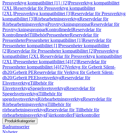
Pressverktyg kompatibilitet [1] / [2]
Pressverktyg kompatibilitet
[2XL]
Reservdelar för Pressverktyg kompatibilitet
[2XL]
Pressverktyg kompatibilitet [3]
Reservdelar för Pressverktyg
kompatibilitet [3]
Rörbearbetningsverktyg
Reservdelar för
Rörbearbetningsverktyg
Provtryckningsproppar
Reservdelar för
Provtryckningsproppar
Kontrollmedel
Reservdelar för
Kontrollmedel
Tillbehör
Pressenheter
Reservdelar för
Pressenheter
Pressenheter kompatibilitet [1]
Reservdelar för
Pressenheter kompatibilitet [1]
Pressenheter kompatibilitet
[2]
Reservdelar för Pressenheter kompatibilitet [2]
Pressverktyg
kompatibilitet [2XL]
Reservdelar för Pressverktyg kompatibilitet
[2XL]
Pressenheter kompatibilitet [4]/[2]
Reservdelar för
Pressenheter kompatibilitet [4]/[2]
Verktyg för Geberit Silent-
db20/Geberit PE
Reservdelar för Verktyg för Geberit Silent-
db20/Geberit PE
Elsvetsverktyg
Reservdelar för
Elsvetsverktyg
Tillbehör för
Elsvetsverktyg
Spegelsvetsverktyg
Reservdelar för
Spegelsvetsverktyg
Tillbehör för
spegelsvetsverktyg
Rörbearbetningsverktyg
Reservdelar för
Rörbearbetningsverktyg
Tillbehör för
rörbearbetningsverktyg
Reservdelar för Tillbehör för
rörbearbetningsverktyg
Fjärrkontroller
Fjärrkontroller
Produktkategorier
Badrumsserier
Nyheter