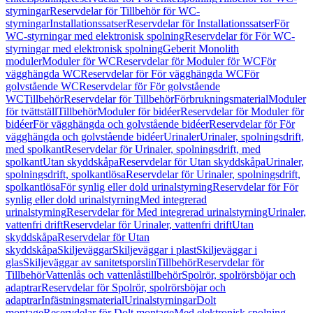
styrningar
Reservdelar för Tillbehör för WC-
styrningar
Installationssatser
Reservdelar för Installationssatser
För
WC-styrningar med elektronisk spolning
Reservdelar för För WC-
styrningar med elektronisk spolning
Geberit Monolith
moduler
Moduler för WC
Reservdelar för Moduler för WC
För
vägghängda WC
Reservdelar för För vägghängda WC
För
golvstående WC
Reservdelar för För golvstående
WC
Tillbehör
Reservdelar för Tillbehör
Förbrukningsmaterial
Moduler
för tvättställ
Tillbehör
Moduler för bidéer
Reservdelar för Moduler för
bidéer
För vägghängda och golvstående bidéer
Reservdelar för För
vägghängda och golvstående bidéer
Urinaler
Urinaler, spolningsdrift,
med spolkant
Reservdelar för Urinaler, spolningsdrift, med
spolkant
Utan skyddskåpa
Reservdelar för Utan skyddskåpa
Urinaler,
spolningsdrift, spolkantlösa
Reservdelar för Urinaler, spolningsdrift,
spolkantlösa
För synlig eller dold urinalstyrning
Reservdelar för För
synlig eller dold urinalstyrning
Med integrerad
urinalstyrning
Reservdelar för Med integrerad urinalstyrning
Urinaler,
vattenfri drift
Reservdelar för Urinaler, vattenfri drift
Utan
skyddskåpa
Reservdelar för Utan
skyddskåpa
Skiljeväggar
Skiljeväggar i plast
Skiljeväggar i
glas
Skiljeväggar av sanitetsporslin
Tillbehör
Reservdelar för
Tillbehör
Vattenlås och vattenlåstillbehör
Spolrör, spolrörsböjar och
adaptrar
Reservdelar för Spolrör, spolrörsböjar och
adaptrar
Infästningsmaterial
Urinalstyrningar
Dolt
montage
Reservdelar för Dolt montage
Med elektronisk spolning,