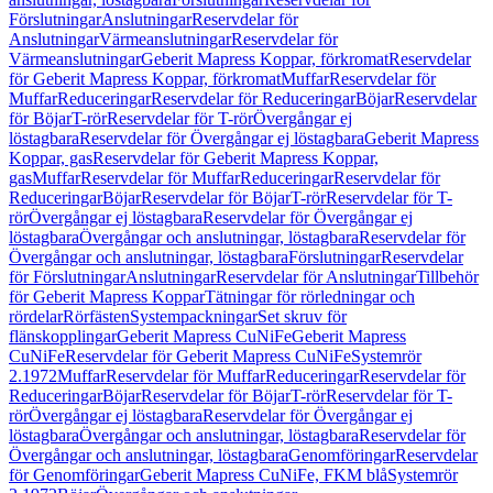
Förslutningar
Anslutningar
Reservdelar för
Anslutningar
Värmeanslutningar
Reservdelar för
Värmeanslutningar
Geberit Mapress Koppar, förkromat
Reservdelar
för Geberit Mapress Koppar, förkromat
Muffar
Reservdelar för
Muffar
Reduceringar
Reservdelar för Reduceringar
Böjar
Reservdelar
för Böjar
T-rör
Reservdelar för T-rör
Övergångar ej
löstagbara
Reservdelar för Övergångar ej löstagbara
Geberit Mapress
Koppar, gas
Reservdelar för Geberit Mapress Koppar,
gas
Muffar
Reservdelar för Muffar
Reduceringar
Reservdelar för
Reduceringar
Böjar
Reservdelar för Böjar
T-rör
Reservdelar för T-
rör
Övergångar ej löstagbara
Reservdelar för Övergångar ej
löstagbara
Övergångar och anslutningar, löstagbara
Reservdelar för
Övergångar och anslutningar, löstagbara
Förslutningar
Reservdelar
för Förslutningar
Anslutningar
Reservdelar för Anslutningar
Tillbehör
för Geberit Mapress Koppar
Tätningar för rörledningar och
rördelar
Rörfästen
Systempackningar
Set skruv för
flänskopplingar
Geberit Mapress CuNiFe
Geberit Mapress
CuNiFe
Reservdelar för Geberit Mapress CuNiFe
Systemrör
2.1972
Muffar
Reservdelar för Muffar
Reduceringar
Reservdelar för
Reduceringar
Böjar
Reservdelar för Böjar
T-rör
Reservdelar för T-
rör
Övergångar ej löstagbara
Reservdelar för Övergångar ej
löstagbara
Övergångar och anslutningar, löstagbara
Reservdelar för
Övergångar och anslutningar, löstagbara
Genomföringar
Reservdelar
för Genomföringar
Geberit Mapress CuNiFe, FKM blå
Systemrör