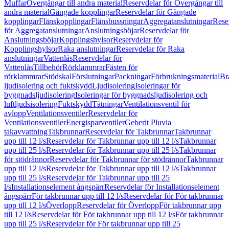
Muffar
Övergångar till andra material
Reservdelar för Övergångar till
andra material
Gängade kopplingar
Reservdelar för Gängade
kopplingar
Flänskopplingar
Flänsbussningar
Aggregatanslutningar
Rese
för Aggregatanslutningar
Anslutningsböjar
Reservdelar för
Anslutningsböjar
Kopplingshylsor
Reservdelar för
Kopplingshylsor
Raka anslutningar
Reservdelar för Raka
anslutningar
Vattenlås
Reservdelar för
Vattenlås
Tillbehör
Rörklammrar
Fästen för
rörklammrar
Stödskal
Förslutningar
Packningar
Förbrukningsmaterial
Br
ljudisolering och fuktskydd
Ljudisolering
Isoleringar för
byggnadsljudisolering
Isoleringar för byggnadsljudisolering och
luftljudsisolering
Fuktskydd
Tätningar
Ventilationsventil för
avlopp
Ventilationsventiler
Reservdelar för
Ventilationsventiler
Energisparventiler
Geberit Pluvia
takavvattning
Takbrunnar
Reservdelar för Takbrunnar
Takbrunnar
upp till 12 l/s
Reservdelar för Takbrunnar upp till 12 l/s
Takbrunnar
upp till 25 l/s
Reservdelar för Takbrunnar upp till 25 l/s
Takbrunnar
för stödrännor
Reservdelar för Takbrunnar för stödrännor
Takbrunnar
upp till 12 l/s
Reservdelar för Takbrunnar upp till 12 l/s
Takbrunnar
upp till 25 l/s
Reservdelar för Takbrunnar upp till 25
l/s
Installationselement ångspärr
Reservdelar för Installationselement
ångspärr
För takbrunnar upp till 12 l/s
Reservdelar för För takbrunnar
upp till 12 l/s
Överlopp
Reservdelar för Överlopp
För takbrunnar upp
till 12 l/s
Reservdelar för För takbrunnar upp till 12 l/s
För takbrunnar
upp till 25 l/s
Reservdelar för För takbrunnar upp till 25