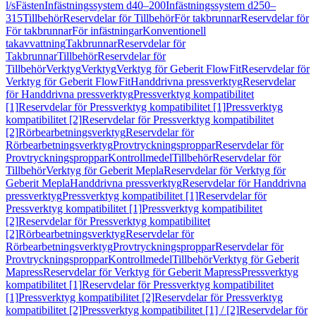
l/s
Fästen
Infästningssystem d40–200
Infästningssystem d250–
315
Tillbehör
Reservdelar för Tillbehör
För takbrunnar
Reservdelar för
För takbrunnar
För infästningar
Konventionell
takavvattning
Takbrunnar
Reservdelar för
Takbrunnar
Tillbehör
Reservdelar för
Tillbehör
Verktyg
Verktyg
Verktyg för Geberit FlowFit
Reservdelar för
Verktyg för Geberit FlowFit
Handdrivna pressverktyg
Reservdelar
för Handdrivna pressverktyg
Pressverktyg kompatibilitet
[1]
Reservdelar för Pressverktyg kompatibilitet [1]
Pressverktyg
kompatibilitet [2]
Reservdelar för Pressverktyg kompatibilitet
[2]
Rörbearbetningsverktyg
Reservdelar för
Rörbearbetningsverktyg
Provtryckningsproppar
Reservdelar för
Provtryckningsproppar
Kontrollmedel
Tillbehör
Reservdelar för
Tillbehör
Verktyg för Geberit Mepla
Reservdelar för Verktyg för
Geberit Mepla
Handdrivna pressverktyg
Reservdelar för Handdrivna
pressverktyg
Pressverktyg kompatibilitet [1]
Reservdelar för
Pressverktyg kompatibilitet [1]
Pressverktyg kompatibilitet
[2]
Reservdelar för Pressverktyg kompatibilitet
[2]
Rörbearbetningsverktyg
Reservdelar för
Rörbearbetningsverktyg
Provtryckningsproppar
Reservdelar för
Provtryckningsproppar
Kontrollmedel
Tillbehör
Verktyg för Geberit
Mapress
Reservdelar för Verktyg för Geberit Mapress
Pressverktyg
kompatibilitet [1]
Reservdelar för Pressverktyg kompatibilitet
[1]
Pressverktyg kompatibilitet [2]
Reservdelar för Pressverktyg
kompatibilitet [2]
Pressverktyg kompatibilitet [1] / [2]
Reservdelar för