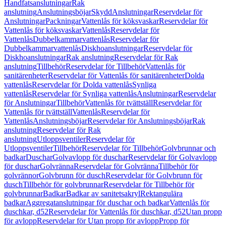
Handfatsanslutningar
Rak
anslutning
Anslutningsböjar
Skydd
Anslutningar
Reservdelar för
Anslutningar
Packningar
Vattenlås för köksvaskar
Reservdelar för
Vattenlås för köksvaskar
Vattenlås
Reservdelar för
Vattenlås
Dubbelkammarvattenlås
Reservdelar för
Dubbelkammarvattenlås
Diskhoanslutningar
Reservdelar för
Diskhoanslutningar
Rak anslutning
Reservdelar för Rak
anslutning
Tillbehör
Reservdelar för Tillbehör
Vattenlås för
sanitärenheter
Reservdelar för Vattenlås för sanitärenheter
Dolda
vattenlås
Reservdelar för Dolda vattenlås
Synliga
vattenlås
Reservdelar för Synliga vattenlås
Anslutningar
Reservdelar
för Anslutningar
Tillbehör
Vattenlås för tvättställ
Reservdelar för
Vattenlås för tvättställ
Vattenlås
Reservdelar för
Vattenlås
Anslutningsböjar
Reservdelar för Anslutningsböjar
Rak
anslutning
Reservdelar för Rak
anslutning
Utloppsventiler
Reservdelar för
Utloppsventiler
Tillbehör
Reservdelar för Tillbehör
Golvbrunnar och
badkar
Duschar
Golvavlopp för duschar
Reservdelar för Golvavlopp
för duschar
Golvränna
Reservdelar för Golvränna
Tillbehör för
golvrännor
Golvbrunn för dusch
Reservdelar för Golvbrunn för
dusch
Tillbehör för golvbrunnar
Reservdelar för Tillbehör för
golvbrunnar
Badkar
Badkar av sanitetsakryl
Rektangulära
badkar
Aggregatanslutningar för duschar och badkar
Vattenlås för
duschkar, d52
Reservdelar för Vattenlås för duschkar, d52
Utan propp
för avlopp
Reservdelar för Utan propp för avlopp
Propp för