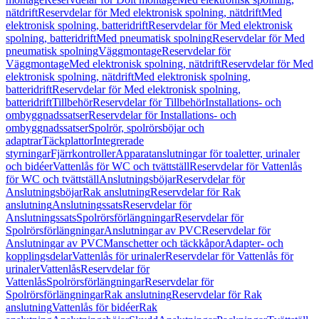
nätdrift
Reservdelar för Med elektronisk spolning, nätdrift
Med
elektronisk spolning, batteridrift
Reservdelar för Med elektronisk
spolning, batteridrift
Med pneumatisk spolning
Reservdelar för Med
pneumatisk spolning
Väggmontage
Reservdelar för
Väggmontage
Med elektronisk spolning, nätdrift
Reservdelar för Med
elektronisk spolning, nätdrift
Med elektronisk spolning,
batteridrift
Reservdelar för Med elektronisk spolning,
batteridrift
Tillbehör
Reservdelar för Tillbehör
Installations- och
ombyggnadssatser
Reservdelar för Installations- och
ombyggnadssatser
Spolrör, spolrörsböjar och
adaptrar
Täckplattor
Integrerade
styrningar
Fjärrkontroller
Apparatanslutningar för toaletter, urinaler
och bidéer
Vattenlås för WC och tvättställ
Reservdelar för Vattenlås
för WC och tvättställ
Anslutningsböjar
Reservdelar för
Anslutningsböjar
Rak anslutning
Reservdelar för Rak
anslutning
Anslutningssats
Reservdelar för
Anslutningssats
Spolrörsförlängningar
Reservdelar för
Spolrörsförlängningar
Anslutningar av PVC
Reservdelar för
Anslutningar av PVC
Manschetter och täckkåpor
Adapter- och
kopplingsdelar
Vattenlås för urinaler
Reservdelar för Vattenlås för
urinaler
Vattenlås
Reservdelar för
Vattenlås
Spolrörsförlängningar
Reservdelar för
Spolrörsförlängningar
Rak anslutning
Reservdelar för Rak
anslutning
Vattenlås för bidéer
Rak