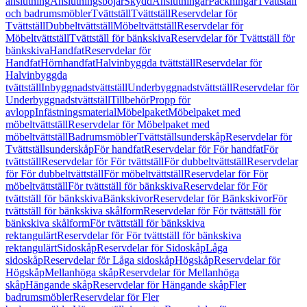
anslutning
Anslutningsböjar
Skydd
Anslutningar
Packningar
Tvättställ
och badrumsmöbler
Tvättställ
Tvättställ
Reservdelar för
Tvättställ
Dubbeltvättställ
Möbeltvättställ
Reservdelar för
Möbeltvättställ
Tvättställ för bänkskiva
Reservdelar för Tvättställ för
bänkskiva
Handfat
Reservdelar för
Handfat
Hörnhandfat
Halvinbyggda tvättställ
Reservdelar för
Halvinbyggda
tvättställ
Inbyggnadstvättställ
Underbyggnadstvättställ
Reservdelar för
Underbyggnadstvättställ
Tillbehör
Propp för
avlopp
Infästningsmaterial
Möbelpaket
Möbelpaket med
möbeltvättställ
Reservdelar för Möbelpaket med
möbeltvättställ
Badrumsmöbler
Tvättställsunderskåp
Reservdelar för
Tvättställsunderskåp
För handfat
Reservdelar för För handfat
För
tvättställ
Reservdelar för För tvättställ
För dubbeltvättställ
Reservdelar
för För dubbeltvättställ
För möbeltvättställ
Reservdelar för För
möbeltvättställ
För tvättställ för bänkskiva
Reservdelar för För
tvättställ för bänkskiva
Bänkskivor
Reservdelar för Bänkskivor
För
tvättställ för bänkskiva skålform
Reservdelar för För tvättställ för
bänkskiva skålform
För tvättställ för bänkskiva
rektangulärt
Reservdelar för För tvättställ för bänkskiva
rektangulärt
Sidoskåp
Reservdelar för Sidoskåp
Låga
sidoskåp
Reservdelar för Låga sidoskåp
Högskåp
Reservdelar för
Högskåp
Mellanhöga skåp
Reservdelar för Mellanhöga
skåp
Hängande skåp
Reservdelar för Hängande skåp
Fler
badrumsmöbler
Reservdelar för Fler