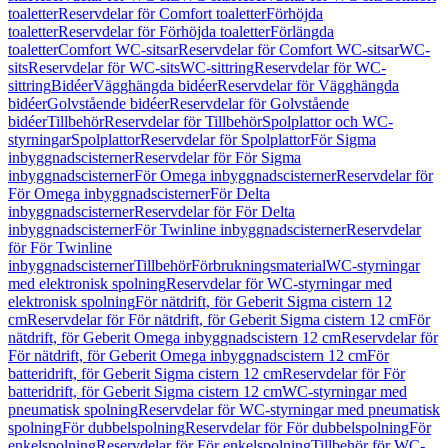
toaletter
Reservdelar för Comfort toaletter
Förhöjda
toaletter
Reservdelar för Förhöjda toaletter
Förlängda
toaletter
Comfort WC-sitsar
Reservdelar för Comfort WC-sitsar
WC-
sits
Reservdelar för WC-sits
WC-sittring
Reservdelar för WC-
sittring
Bidéer
Vägghängda bidéer
Reservdelar för Vägghängda
bidéer
Golvstående bidéer
Reservdelar för Golvstående
bidéer
Tillbehör
Reservdelar för Tillbehör
Spolplattor och WC-
styrningar
Spolplattor
Reservdelar för Spolplattor
För Sigma
inbyggnadscisterner
Reservdelar för För Sigma
inbyggnadscisterner
För Omega inbyggnadscisterner
Reservdelar för
För Omega inbyggnadscisterner
För Delta
inbyggnadscisterner
Reservdelar för För Delta
inbyggnadscisterner
För Twinline inbyggnadscisterner
Reservdelar
för För Twinline
inbyggnadscisterner
Tillbehör
Förbrukningsmaterial
WC-styrningar
med elektronisk spolning
Reservdelar för WC-styrningar med
elektronisk spolning
För nätdrift, för Geberit Sigma cistern 12
cm
Reservdelar för För nätdrift, för Geberit Sigma cistern 12 cm
För
nätdrift, för Geberit Omega inbyggnadscistern 12 cm
Reservdelar för
För nätdrift, för Geberit Omega inbyggnadscistern 12 cm
För
batteridrift, för Geberit Sigma cistern 12 cm
Reservdelar för För
batteridrift, för Geberit Sigma cistern 12 cm
WC-styrningar med
pneumatisk spolning
Reservdelar för WC-styrningar med pneumatisk
spolning
För dubbelspolning
Reservdelar för För dubbelspolning
För
enkelspolning
Reservdelar för För enkelspolning
Tillbehör för WC-