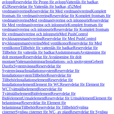
avlopp
Reservdelar för Propp för avlopp
Vattenlås för badkar,
d52
Reservdelar för Vattenlås för badkar, d52
Med
vredmanövrering
Reservdelar för Med vredmanövrering
Komplett
frontsats för vredmanövrering
Reservdelar för Komplett frontsats för
vredmanövrering
Med vredmanövrering och inloppsrör
Reservdelar
för Med vredmanövrering och inloppsrör
Komplett frontsats för
vredmanövrering och inloppsrör
Reservdelar för Komplett frontsats
för vredmanövrering och inloppsrör
Med PushControl
tryckknappsmanövrering
Reservdelar för Med PushControl
tryckknappsmanövrering
Med ventilkonor
Reservdelar för Med
ventilkonor
Tillbehör för vattenlås för badkar
Reservdelar för
Tillbehör för vattenlås för badkar
Anslutningssats
Avstängning för
dolt montage
Reservdelar för Avstängning för dolt
montage
Vattenanslutningar
Installations- och spolsystem
Geberit
Duofix
Systemväggar
Reservdelar för
Systemväggar
Installationssystem
Reservdelar för
Installationssystem
Tillbehör
Reservdelar för
Tillbehör
Installationselement
Reservdelar för
Installationselement
Element för WC
Reservdelar för Element för
WC
Tvättställselement
Reservdelar för
Tvättställselement
Bidéelement
Reservdelar för
Bidéelement
Urinalelement
Reservdelar för Urinalelement
Element för
belastningar
Reservdelar för Element för
belastningar
Tillbehör
Reservdelar för Tillbehör
Synliga
cisterner
Synliga cisterner för WC, av plast
Reservdelar för Synliga