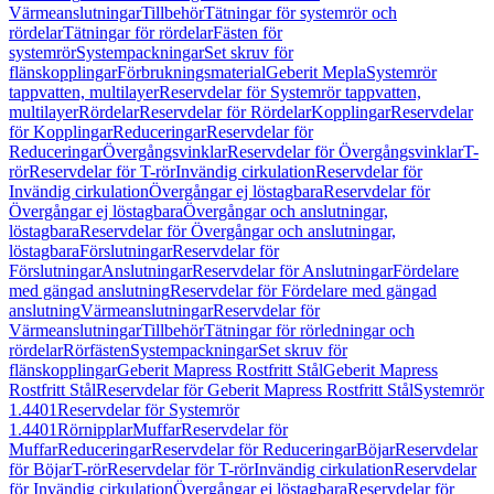
Värmeanslutningar
Tillbehör
Tätningar för systemrör och
rördelar
Tätningar för rördelar
Fästen för
systemrör
Systempackningar
Set skruv för
flänskopplingar
Förbrukningsmaterial
Geberit Mepla
Systemrör
tappvatten, multilayer
Reservdelar för Systemrör tappvatten,
multilayer
Rördelar
Reservdelar för Rördelar
Kopplingar
Reservdelar
för Kopplingar
Reduceringar
Reservdelar för
Reduceringar
Övergångsvinklar
Reservdelar för Övergångsvinklar
T-
rör
Reservdelar för T-rör
Invändig cirkulation
Reservdelar för
Invändig cirkulation
Övergångar ej löstagbara
Reservdelar för
Övergångar ej löstagbara
Övergångar och anslutningar,
löstagbara
Reservdelar för Övergångar och anslutningar,
löstagbara
Förslutningar
Reservdelar för
Förslutningar
Anslutningar
Reservdelar för Anslutningar
Fördelare
med gängad anslutning
Reservdelar för Fördelare med gängad
anslutning
Värmeanslutningar
Reservdelar för
Värmeanslutningar
Tillbehör
Tätningar för rörledningar och
rördelar
Rörfästen
Systempackningar
Set skruv för
flänskopplingar
Geberit Mapress Rostfritt Stål
Geberit Mapress
Rostfritt Stål
Reservdelar för Geberit Mapress Rostfritt Stål
Systemrör
1.4401
Reservdelar för Systemrör
1.4401
Rörnipplar
Muffar
Reservdelar för
Muffar
Reduceringar
Reservdelar för Reduceringar
Böjar
Reservdelar
för Böjar
T-rör
Reservdelar för T-rör
Invändig cirkulation
Reservdelar
för Invändig cirkulation
Övergångar ej löstagbara
Reservdelar för