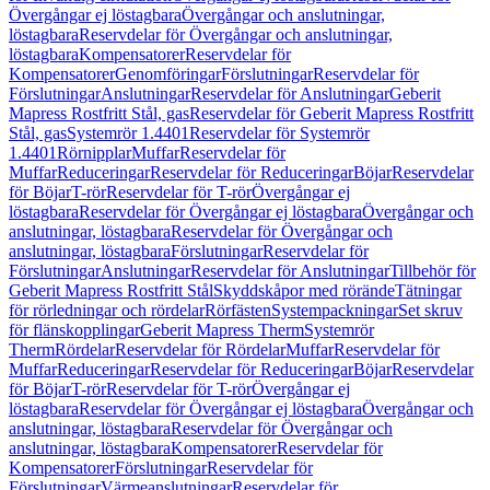
Övergångar ej löstagbara
Övergångar och anslutningar,
löstagbara
Reservdelar för Övergångar och anslutningar,
löstagbara
Kompensatorer
Reservdelar för
Kompensatorer
Genomföringar
Förslutningar
Reservdelar för
Förslutningar
Anslutningar
Reservdelar för Anslutningar
Geberit
Mapress Rostfritt Stål, gas
Reservdelar för Geberit Mapress Rostfritt
Stål, gas
Systemrör 1.4401
Reservdelar för Systemrör
1.4401
Rörnipplar
Muffar
Reservdelar för
Muffar
Reduceringar
Reservdelar för Reduceringar
Böjar
Reservdelar
för Böjar
T-rör
Reservdelar för T-rör
Övergångar ej
löstagbara
Reservdelar för Övergångar ej löstagbara
Övergångar och
anslutningar, löstagbara
Reservdelar för Övergångar och
anslutningar, löstagbara
Förslutningar
Reservdelar för
Förslutningar
Anslutningar
Reservdelar för Anslutningar
Tillbehör för
Geberit Mapress Rostfritt Stål
Skyddskåpor med rörände
Tätningar
för rörledningar och rördelar
Rörfästen
Systempackningar
Set skruv
för flänskopplingar
Geberit Mapress Therm
Systemrör
Therm
Rördelar
Reservdelar för Rördelar
Muffar
Reservdelar för
Muffar
Reduceringar
Reservdelar för Reduceringar
Böjar
Reservdelar
för Böjar
T-rör
Reservdelar för T-rör
Övergångar ej
löstagbara
Reservdelar för Övergångar ej löstagbara
Övergångar och
anslutningar, löstagbara
Reservdelar för Övergångar och
anslutningar, löstagbara
Kompensatorer
Reservdelar för
Kompensatorer
Förslutningar
Reservdelar för
Förslutningar
Värmeanslutningar
Reservdelar för