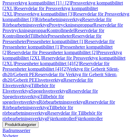
Pressverktyg kompatibilitet [1] / [2]
Pressverktyg kompatibilitet
[2XL]
Reservdelar för Pressverktyg kompatibilitet
[2XL]
Pressverktyg kompatibilitet [3]
Reservdelar för Pressverktyg
kompatibilitet [3]
Rörbearbetningsverktyg
Reservdelar för
Rörbearbetningsverktyg
Provtryckningsproppar
Reservdelar för
Provtryckningsproppar
Kontrollmedel
Reservdelar för
Kontrollmedel
Tillbehör
Pressenheter
Reservdelar för
Pressenheter
Pressenheter kompatibilitet [1]
Reservdelar för
Pressenheter kompatibilitet [1]
Pressenheter kompatibilitet
[2]
Reservdelar för Pressenheter kompatibilitet [2]
Pressverktyg
kompatibilitet [2XL]
Reservdelar för Pressverktyg kompatibilitet
[2XL]
Pressenheter kompatibilitet [4]/[2]
Reservdelar för
Pressenheter kompatibilitet [4]/[2]
Verktyg för Geberit Silent-
db20/Geberit PE
Reservdelar för Verktyg för Geberit Silent-
db20/Geberit PE
Elsvetsverktyg
Reservdelar för
Elsvetsverktyg
Tillbehör för
Elsvetsverktyg
Spegelsvetsverktyg
Reservdelar för
Spegelsvetsverktyg
Tillbehör för
spegelsvetsverktyg
Rörbearbetningsverktyg
Reservdelar för
Rörbearbetningsverktyg
Tillbehör för
rörbearbetningsverktyg
Reservdelar för Tillbehör för
rörbearbetningsverktyg
Fjärrkontroller
Fjärrkontroller
Produktkategorier
Badrumsserier
Nyheter