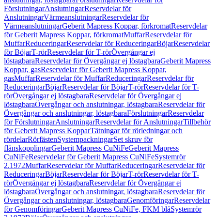
Förslutningar
Anslutningar
Reservdelar för
Anslutningar
Värmeanslutningar
Reservdelar för
Värmeanslutningar
Geberit Mapress Koppar, förkromat
Reservdelar
för Geberit Mapress Koppar, förkromat
Muffar
Reservdelar för
Muffar
Reduceringar
Reservdelar för Reduceringar
Böjar
Reservdelar
för Böjar
T-rör
Reservdelar för T-rör
Övergångar ej
löstagbara
Reservdelar för Övergångar ej löstagbara
Geberit Mapress
Koppar, gas
Reservdelar för Geberit Mapress Koppar,
gas
Muffar
Reservdelar för Muffar
Reduceringar
Reservdelar för
Reduceringar
Böjar
Reservdelar för Böjar
T-rör
Reservdelar för T-
rör
Övergångar ej löstagbara
Reservdelar för Övergångar ej
löstagbara
Övergångar och anslutningar, löstagbara
Reservdelar för
Övergångar och anslutningar, löstagbara
Förslutningar
Reservdelar
för Förslutningar
Anslutningar
Reservdelar för Anslutningar
Tillbehör
för Geberit Mapress Koppar
Tätningar för rörledningar och
rördelar
Rörfästen
Systempackningar
Set skruv för
flänskopplingar
Geberit Mapress CuNiFe
Geberit Mapress
CuNiFe
Reservdelar för Geberit Mapress CuNiFe
Systemrör
2.1972
Muffar
Reservdelar för Muffar
Reduceringar
Reservdelar för
Reduceringar
Böjar
Reservdelar för Böjar
T-rör
Reservdelar för T-
rör
Övergångar ej löstagbara
Reservdelar för Övergångar ej
löstagbara
Övergångar och anslutningar, löstagbara
Reservdelar för
Övergångar och anslutningar, löstagbara
Genomföringar
Reservdelar
för Genomföringar
Geberit Mapress CuNiFe, FKM blå
Systemrör