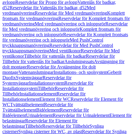
avlopp
Reservdelar för Propp för avlopp
Vattenlås för badkar,
d52
Reservdelar för Vattenlås för badkar, d52
Med
vredmanövrering
Reservdelar för Med vredmanövrering
Komplett
frontsats för vredmanövrering
Reservdelar för Komplett frontsats för
vredmanövrering
Med vredmanövrering och inloppsrör
Reservdelar
för Med vredmanövrering och inloppsrör
Komplett frontsats för
vredmanövrering och inloppsrör
Reservdelar för Komplett frontsats
för vredmanövrering och inloppsrör
Med PushControl
tryckknappsmanövrering
Reservdelar för Med PushControl
tryckknappsmanövrering
Med ventilkonor
Reservdelar för Med
ventilkonor
Tillbehör för vattenlås för badkar
Reservdelar för
Tillbehör för vattenlås för badkar
Anslutningssats
Avstängning för
dolt montage
Reservdelar för Avstängning för dolt
montage
Vattenanslutningar
Installations- och spolsystem
Geberit
Duofix
Systemväggar
Reservdelar för
Systemväggar
Installationssystem
Reservdelar för
Installationssystem
Tillbehör
Reservdelar för
Tillbehör
Installationselement
Reservdelar för
Installationselement
Element för WC
Reservdelar för Element för
WC
Tvättställselement
Reservdelar för
Tvättställselement
Bidéelement
Reservdelar för
Bidéelement
Urinalelement
Reservdelar för Urinalelement
Element för
belastningar
Reservdelar för Element för
belastningar
Tillbehör
Reservdelar för Tillbehör
Synliga
cisterner
Synliga cisterner för WC, av plast
Reservdelar för Synliga