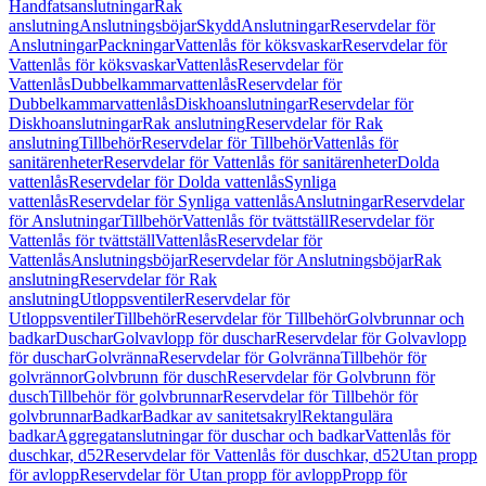
Handfatsanslutningar
Rak
anslutning
Anslutningsböjar
Skydd
Anslutningar
Reservdelar för
Anslutningar
Packningar
Vattenlås för köksvaskar
Reservdelar för
Vattenlås för köksvaskar
Vattenlås
Reservdelar för
Vattenlås
Dubbelkammarvattenlås
Reservdelar för
Dubbelkammarvattenlås
Diskhoanslutningar
Reservdelar för
Diskhoanslutningar
Rak anslutning
Reservdelar för Rak
anslutning
Tillbehör
Reservdelar för Tillbehör
Vattenlås för
sanitärenheter
Reservdelar för Vattenlås för sanitärenheter
Dolda
vattenlås
Reservdelar för Dolda vattenlås
Synliga
vattenlås
Reservdelar för Synliga vattenlås
Anslutningar
Reservdelar
för Anslutningar
Tillbehör
Vattenlås för tvättställ
Reservdelar för
Vattenlås för tvättställ
Vattenlås
Reservdelar för
Vattenlås
Anslutningsböjar
Reservdelar för Anslutningsböjar
Rak
anslutning
Reservdelar för Rak
anslutning
Utloppsventiler
Reservdelar för
Utloppsventiler
Tillbehör
Reservdelar för Tillbehör
Golvbrunnar och
badkar
Duschar
Golvavlopp för duschar
Reservdelar för Golvavlopp
för duschar
Golvränna
Reservdelar för Golvränna
Tillbehör för
golvrännor
Golvbrunn för dusch
Reservdelar för Golvbrunn för
dusch
Tillbehör för golvbrunnar
Reservdelar för Tillbehör för
golvbrunnar
Badkar
Badkar av sanitetsakryl
Rektangulära
badkar
Aggregatanslutningar för duschar och badkar
Vattenlås för
duschkar, d52
Reservdelar för Vattenlås för duschkar, d52
Utan propp
för avlopp
Reservdelar för Utan propp för avlopp
Propp för