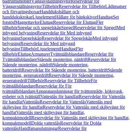
badrumsmöbler
Väggavställningsytor
Reservdelar för
Väggavställningsytor
Tillbehör
Reservdelar för Tillbehör
Lådinsatser
och förvaringsboxar
Handdukshållare och
handdukskrokar
Ljuselement
Hållare för bänkskivor
Handtag
Set
fotstöd
Magnettavlor
Eluttag
Reservdelar för Eluttag
Fler
tillbehör
Speglar och spegelskåp
Spegel
Reservdelar för Spegel
Med
inbyggd belysning
Reservdelar för Med inbyggd
belysning
Spegelskåp
Reservdelar för Spegelskåp
Med inbyggd
belysning
Reservdelar för Med inbyggd
belysning
Tillbehör
Ljuselement
Handtag
Fler
tillbehör
Eluttag
Armaturer
Tvättställsblandare
Reservdelar för
Tvättställsblandare
Stående montering, nätdrift
Reservdelar för
Stående montering, nätdrift
Stående montering,
batteridrift
Reservdelar för Stående montering, batteridrift
Stående
montering, generatordrift
Reservdelar för Stående montering,
generatordrift
Tillbehör
Reservdelar för Tillbehör
För
tvättställsblandare
Reservdelar för För
tvättställsblandare
Apparatanslutningar för tvättområde, köksvask,
enheter och tvättställ
Vattenlås för handfat
Reservdelar för Vattenlås
för handfat
Vattenlås
Reservdelar för Vattenlås
Vattenlås med
skiljevägg för handfat
Reservdelar för Vattenlås med skiljevägg för
handfat
Vattenlås med skiljevägg för handfat,
kompaktmodell
Reservdelar för Vattenlås med skiljevägg för handfat,
kompaktmodell
Dolda vattenlås
Reservdelar för Dolda
vattenlås
Handfatsanslutningar
Reservdelar för