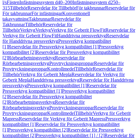
l/s
Fästen
Infästningssystem d40–200
Infästningssystem d250–
315
Tillbehör
Reservdelar för Tillbehör
För takbrunnar
Reservdelar för
För takbrunnar
För infästningar
Konventionell
takavvattning
Takbrunnar
Reservdelar för
Takbrunnar
Tillbehör
Reservdelar för
Tillbehör
Verktyg
Verktyg
Verktyg för Geberit FlowFit
Reservdelar för
Verktyg för Geberit FlowFit
Handdrivna pressverktyg
Reservdelar
för Handdrivna pressverktyg
Pressverktyg kompatibilitet
[1]
Reservdelar för Pressverktyg kompatibilitet [1]
Pressverktyg
kompatibilitet [2]
Reservdelar för Pressverktyg kompatibilitet
[2]
Rörbearbetningsverktyg
Reservdelar för
Rörbearbetningsverktyg
Provtryckningsproppar
Reservdelar för
Provtryckningsproppar
Kontrollmedel
Tillbehör
Reservdelar för
Tillbehör
Verktyg för Geberit Mepla
Reservdelar för Verktyg för
Geberit Mepla
Handdrivna pressverktyg
Reservdelar för Handdrivna
pressverktyg
Pressverktyg kompatibilitet [1]
Reservdelar för
Pressverktyg kompatibilitet [1]
Pressverktyg kompatibilitet
[2]
Reservdelar för Pressverktyg kompatibilitet
[2]
Rörbearbetningsverktyg
Reservdelar för
Rörbearbetningsverktyg
Provtryckningsproppar
Reservdelar för
Provtryckningsproppar
Kontrollmedel
Tillbehör
Verktyg för Geberit
Mapress
Reservdelar för Verktyg för Geberit Mapress
Pressverktyg
kompatibilitet [1]
Reservdelar för Pressverktyg kompatibilitet
[1]
Pressverktyg kompatibilitet [2]
Reservdelar för Pressverktyg
kompatibilitet [2]
Pressverktyg kompatibilitet [1] / [2]
Reservdelar för