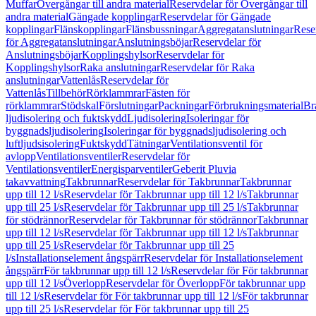
Muffar
Övergångar till andra material
Reservdelar för Övergångar till
andra material
Gängade kopplingar
Reservdelar för Gängade
kopplingar
Flänskopplingar
Flänsbussningar
Aggregatanslutningar
Rese
för Aggregatanslutningar
Anslutningsböjar
Reservdelar för
Anslutningsböjar
Kopplingshylsor
Reservdelar för
Kopplingshylsor
Raka anslutningar
Reservdelar för Raka
anslutningar
Vattenlås
Reservdelar för
Vattenlås
Tillbehör
Rörklammrar
Fästen för
rörklammrar
Stödskal
Förslutningar
Packningar
Förbrukningsmaterial
Br
ljudisolering och fuktskydd
Ljudisolering
Isoleringar för
byggnadsljudisolering
Isoleringar för byggnadsljudisolering och
luftljudsisolering
Fuktskydd
Tätningar
Ventilationsventil för
avlopp
Ventilationsventiler
Reservdelar för
Ventilationsventiler
Energisparventiler
Geberit Pluvia
takavvattning
Takbrunnar
Reservdelar för Takbrunnar
Takbrunnar
upp till 12 l/s
Reservdelar för Takbrunnar upp till 12 l/s
Takbrunnar
upp till 25 l/s
Reservdelar för Takbrunnar upp till 25 l/s
Takbrunnar
för stödrännor
Reservdelar för Takbrunnar för stödrännor
Takbrunnar
upp till 12 l/s
Reservdelar för Takbrunnar upp till 12 l/s
Takbrunnar
upp till 25 l/s
Reservdelar för Takbrunnar upp till 25
l/s
Installationselement ångspärr
Reservdelar för Installationselement
ångspärr
För takbrunnar upp till 12 l/s
Reservdelar för För takbrunnar
upp till 12 l/s
Överlopp
Reservdelar för Överlopp
För takbrunnar upp
till 12 l/s
Reservdelar för För takbrunnar upp till 12 l/s
För takbrunnar
upp till 25 l/s
Reservdelar för För takbrunnar upp till 25