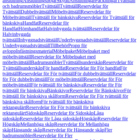
anslutning
Anslutningsböjar
Skydd
Anslutningar
Packningar
Tvättställ
och badrumsmöbler
Tvättställ
Tvättställ
Reservdelar för
Tvättställ
Dubbeltvättställ
Möbeltvättställ
Reservdelar för
Möbeltvättställ
Tvättställ för bänkskiva
Reservdelar för Tvättställ för
bänkskiva
Handfat
Reservdelar för
Handfat
Hörnhandfat
Halvinbyggda tvättställ
Reservdelar för
Halvinbyggda
tvättställ
Inbyggnadstvättställ
Underbyggnadstvättställ
Reservdelar för
Underbyggnadstvättställ
Tillbehör
Propp för
avlopp
Infästningsmaterial
Möbelpaket
Möbelpaket med
möbeltvättställ
Reservdelar för Möbelpaket med
möbeltvättställ
Badrumsmöbler
Tvättställsunderskåp
Reservdelar för
Tvättställsunderskåp
För handfat
Reservdelar för För handfat
För
tvättställ
Reservdelar för För tvättställ
För dubbeltvättställ
Reservdelar
för För dubbeltvättställ
För möbeltvättställ
Reservdelar för För
möbeltvättställ
För tvättställ för bänkskiva
Reservdelar för För
tvättställ för bänkskiva
Bänkskivor
Reservdelar för Bänkskivor
För
tvättställ för bänkskiva skålform
Reservdelar för För tvättställ för
bänkskiva skålform
För tvättställ för bänkskiva
rektangulärt
Reservdelar för För tvättställ för bänkskiva
rektangulärt
Sidoskåp
Reservdelar för Sidoskåp
Låga
sidoskåp
Reservdelar för Låga sidoskåp
Högskåp
Reservdelar för
Högskåp
Mellanhöga skåp
Reservdelar för Mellanhöga
skåp
Hängande skåp
Reservdelar för Hängande skåp
Fler
badrumsmöbler
Reservdelar för Fler