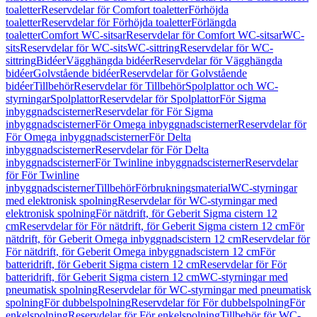
toaletter
Reservdelar för Comfort toaletter
Förhöjda
toaletter
Reservdelar för Förhöjda toaletter
Förlängda
toaletter
Comfort WC-sitsar
Reservdelar för Comfort WC-sitsar
WC-
sits
Reservdelar för WC-sits
WC-sittring
Reservdelar för WC-
sittring
Bidéer
Vägghängda bidéer
Reservdelar för Vägghängda
bidéer
Golvstående bidéer
Reservdelar för Golvstående
bidéer
Tillbehör
Reservdelar för Tillbehör
Spolplattor och WC-
styrningar
Spolplattor
Reservdelar för Spolplattor
För Sigma
inbyggnadscisterner
Reservdelar för För Sigma
inbyggnadscisterner
För Omega inbyggnadscisterner
Reservdelar för
För Omega inbyggnadscisterner
För Delta
inbyggnadscisterner
Reservdelar för För Delta
inbyggnadscisterner
För Twinline inbyggnadscisterner
Reservdelar
för För Twinline
inbyggnadscisterner
Tillbehör
Förbrukningsmaterial
WC-styrningar
med elektronisk spolning
Reservdelar för WC-styrningar med
elektronisk spolning
För nätdrift, för Geberit Sigma cistern 12
cm
Reservdelar för För nätdrift, för Geberit Sigma cistern 12 cm
För
nätdrift, för Geberit Omega inbyggnadscistern 12 cm
Reservdelar för
För nätdrift, för Geberit Omega inbyggnadscistern 12 cm
För
batteridrift, för Geberit Sigma cistern 12 cm
Reservdelar för För
batteridrift, för Geberit Sigma cistern 12 cm
WC-styrningar med
pneumatisk spolning
Reservdelar för WC-styrningar med pneumatisk
spolning
För dubbelspolning
Reservdelar för För dubbelspolning
För
enkelspolning
Reservdelar för För enkelspolning
Tillbehör för WC-