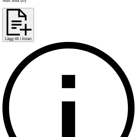
Min lista
(
0
)
Lägg till i listan