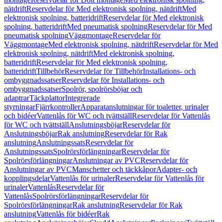
nätdrift
Reservdelar för Med elektronisk spolning, nätdrift
Med
elektronisk spolning, batteridrift
Reservdelar för Med elektronisk
spolning, batteridrift
Med pneumatisk spolning
Reservdelar för Med
pneumatisk spolning
Väggmontage
Reservdelar för
Väggmontage
Med elektronisk spolning, nätdrift
Reservdelar för Med
elektronisk spolning, nätdrift
Med elektronisk spolning,
batteridrift
Reservdelar för Med elektronisk spolning,
batteridrift
Tillbehör
Reservdelar för Tillbehör
Installations- och
ombyggnadssatser
Reservdelar för Installations- och
ombyggnadssatser
Spolrör, spolrörsböjar och
adaptrar
Täckplattor
Integrerade
styrningar
Fjärrkontroller
Apparatanslutningar för toaletter, urinaler
och bidéer
Vattenlås för WC och tvättställ
Reservdelar för Vattenlås
för WC och tvättställ
Anslutningsböjar
Reservdelar för
Anslutningsböjar
Rak anslutning
Reservdelar för Rak
anslutning
Anslutningssats
Reservdelar för
Anslutningssats
Spolrörsförlängningar
Reservdelar för
Spolrörsförlängningar
Anslutningar av PVC
Reservdelar för
Anslutningar av PVC
Manschetter och täckkåpor
Adapter- och
kopplingsdelar
Vattenlås för urinaler
Reservdelar för Vattenlås för
urinaler
Vattenlås
Reservdelar för
Vattenlås
Spolrörsförlängningar
Reservdelar för
Spolrörsförlängningar
Rak anslutning
Reservdelar för Rak
anslutning
Vattenlås för bidéer
Rak