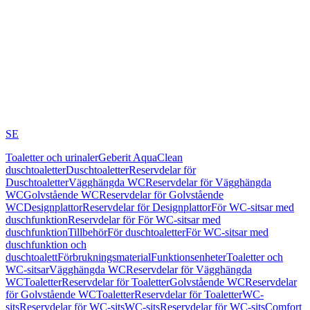
SE
Toaletter och urinaler
Geberit AquaClean
duschtoaletter
Duschtoaletter
Reservdelar för
Duschtoaletter
Vägghängda WC
Reservdelar för Vägghängda
WC
Golvstående WC
Reservdelar för Golvstående
WC
Designplattor
Reservdelar för Designplattor
För WC-sitsar med
duschfunktion
Reservdelar för För WC-sitsar med
duschfunktion
Tillbehör
För duschtoaletter
För WC-sitsar med
duschfunktion och
duschtoalett
Förbrukningsmaterial
Funktionsenheter
Toaletter och
WC-sitsar
Vägghängda WC
Reservdelar för Vägghängda
WC
Toaletter
Reservdelar för Toaletter
Golvstående WC
Reservdelar
för Golvstående WC
Toaletter
Reservdelar för Toaletter
WC-
sits
Reservdelar för WC-sits
WC-sits
Reservdelar för WC-sits
Comfort