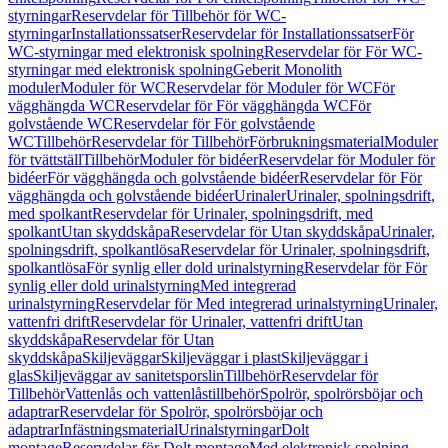
styrningar
Reservdelar för Tillbehör för WC-
styrningar
Installationssatser
Reservdelar för Installationssatser
För
WC-styrningar med elektronisk spolning
Reservdelar för För WC-
styrningar med elektronisk spolning
Geberit Monolith
moduler
Moduler för WC
Reservdelar för Moduler för WC
För
vägghängda WC
Reservdelar för För vägghängda WC
För
golvstående WC
Reservdelar för För golvstående
WC
Tillbehör
Reservdelar för Tillbehör
Förbrukningsmaterial
Moduler
för tvättställ
Tillbehör
Moduler för bidéer
Reservdelar för Moduler för
bidéer
För vägghängda och golvstående bidéer
Reservdelar för För
vägghängda och golvstående bidéer
Urinaler
Urinaler, spolningsdrift,
med spolkant
Reservdelar för Urinaler, spolningsdrift, med
spolkant
Utan skyddskåpa
Reservdelar för Utan skyddskåpa
Urinaler,
spolningsdrift, spolkantlösa
Reservdelar för Urinaler, spolningsdrift,
spolkantlösa
För synlig eller dold urinalstyrning
Reservdelar för För
synlig eller dold urinalstyrning
Med integrerad
urinalstyrning
Reservdelar för Med integrerad urinalstyrning
Urinaler,
vattenfri drift
Reservdelar för Urinaler, vattenfri drift
Utan
skyddskåpa
Reservdelar för Utan
skyddskåpa
Skiljeväggar
Skiljeväggar i plast
Skiljeväggar i
glas
Skiljeväggar av sanitetsporslin
Tillbehör
Reservdelar för
Tillbehör
Vattenlås och vattenlåstillbehör
Spolrör, spolrörsböjar och
adaptrar
Reservdelar för Spolrör, spolrörsböjar och
adaptrar
Infästningsmaterial
Urinalstyrningar
Dolt
montage
Reservdelar för Dolt montage
Med elektronisk spolning,