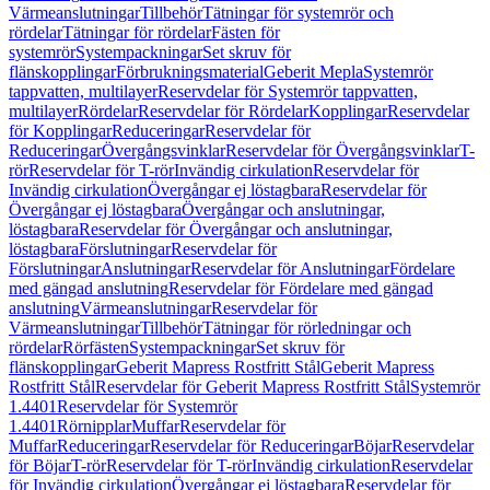
Värmeanslutningar
Tillbehör
Tätningar för systemrör och
rördelar
Tätningar för rördelar
Fästen för
systemrör
Systempackningar
Set skruv för
flänskopplingar
Förbrukningsmaterial
Geberit Mepla
Systemrör
tappvatten, multilayer
Reservdelar för Systemrör tappvatten,
multilayer
Rördelar
Reservdelar för Rördelar
Kopplingar
Reservdelar
för Kopplingar
Reduceringar
Reservdelar för
Reduceringar
Övergångsvinklar
Reservdelar för Övergångsvinklar
T-
rör
Reservdelar för T-rör
Invändig cirkulation
Reservdelar för
Invändig cirkulation
Övergångar ej löstagbara
Reservdelar för
Övergångar ej löstagbara
Övergångar och anslutningar,
löstagbara
Reservdelar för Övergångar och anslutningar,
löstagbara
Förslutningar
Reservdelar för
Förslutningar
Anslutningar
Reservdelar för Anslutningar
Fördelare
med gängad anslutning
Reservdelar för Fördelare med gängad
anslutning
Värmeanslutningar
Reservdelar för
Värmeanslutningar
Tillbehör
Tätningar för rörledningar och
rördelar
Rörfästen
Systempackningar
Set skruv för
flänskopplingar
Geberit Mapress Rostfritt Stål
Geberit Mapress
Rostfritt Stål
Reservdelar för Geberit Mapress Rostfritt Stål
Systemrör
1.4401
Reservdelar för Systemrör
1.4401
Rörnipplar
Muffar
Reservdelar för
Muffar
Reduceringar
Reservdelar för Reduceringar
Böjar
Reservdelar
för Böjar
T-rör
Reservdelar för T-rör
Invändig cirkulation
Reservdelar
för Invändig cirkulation
Övergångar ej löstagbara
Reservdelar för