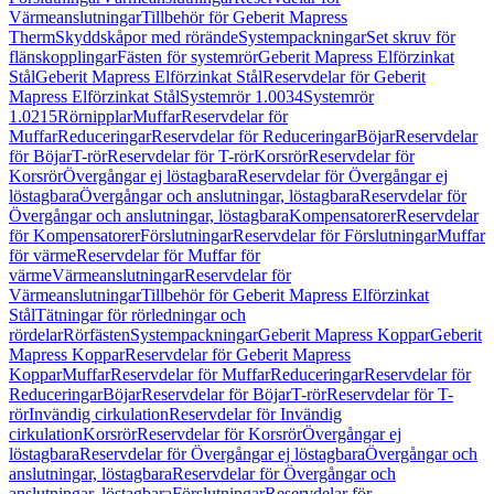
Värmeanslutningar
Tillbehör för Geberit Mapress
Therm
Skyddskåpor med rörände
Systempackningar
Set skruv för
flänskopplingar
Fästen för systemrör
Geberit Mapress Elförzinkat
Stål
Geberit Mapress Elförzinkat Stål
Reservdelar för Geberit
Mapress Elförzinkat Stål
Systemrör 1.0034
Systemrör
1.0215
Rörnipplar
Muffar
Reservdelar för
Muffar
Reduceringar
Reservdelar för Reduceringar
Böjar
Reservdelar
för Böjar
T-rör
Reservdelar för T-rör
Korsrör
Reservdelar för
Korsrör
Övergångar ej löstagbara
Reservdelar för Övergångar ej
löstagbara
Övergångar och anslutningar, löstagbara
Reservdelar för
Övergångar och anslutningar, löstagbara
Kompensatorer
Reservdelar
för Kompensatorer
Förslutningar
Reservdelar för Förslutningar
Muffar
för värme
Reservdelar för Muffar för
värme
Värmeanslutningar
Reservdelar för
Värmeanslutningar
Tillbehör för Geberit Mapress Elförzinkat
Stål
Tätningar för rörledningar och
rördelar
Rörfästen
Systempackningar
Geberit Mapress Koppar
Geberit
Mapress Koppar
Reservdelar för Geberit Mapress
Koppar
Muffar
Reservdelar för Muffar
Reduceringar
Reservdelar för
Reduceringar
Böjar
Reservdelar för Böjar
T-rör
Reservdelar för T-
rör
Invändig cirkulation
Reservdelar för Invändig
cirkulation
Korsrör
Reservdelar för Korsrör
Övergångar ej
löstagbara
Reservdelar för Övergångar ej löstagbara
Övergångar och
anslutningar, löstagbara
Reservdelar för Övergångar och
anslutningar, löstagbara
Förslutningar
Reservdelar för