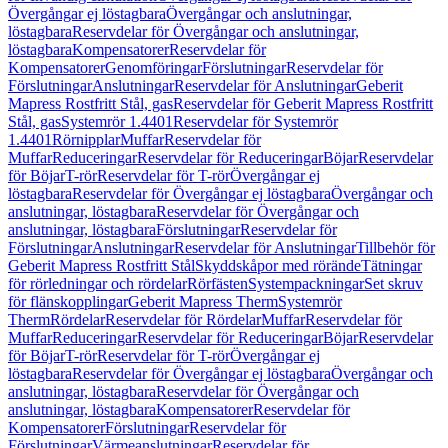
Övergångar ej löstagbara
Övergångar och anslutningar,
löstagbara
Reservdelar för Övergångar och anslutningar,
löstagbara
Kompensatorer
Reservdelar för
Kompensatorer
Genomföringar
Förslutningar
Reservdelar för
Förslutningar
Anslutningar
Reservdelar för Anslutningar
Geberit
Mapress Rostfritt Stål, gas
Reservdelar för Geberit Mapress Rostfritt
Stål, gas
Systemrör 1.4401
Reservdelar för Systemrör
1.4401
Rörnipplar
Muffar
Reservdelar för
Muffar
Reduceringar
Reservdelar för Reduceringar
Böjar
Reservdelar
för Böjar
T-rör
Reservdelar för T-rör
Övergångar ej
löstagbara
Reservdelar för Övergångar ej löstagbara
Övergångar och
anslutningar, löstagbara
Reservdelar för Övergångar och
anslutningar, löstagbara
Förslutningar
Reservdelar för
Förslutningar
Anslutningar
Reservdelar för Anslutningar
Tillbehör för
Geberit Mapress Rostfritt Stål
Skyddskåpor med rörände
Tätningar
för rörledningar och rördelar
Rörfästen
Systempackningar
Set skruv
för flänskopplingar
Geberit Mapress Therm
Systemrör
Therm
Rördelar
Reservdelar för Rördelar
Muffar
Reservdelar för
Muffar
Reduceringar
Reservdelar för Reduceringar
Böjar
Reservdelar
för Böjar
T-rör
Reservdelar för T-rör
Övergångar ej
löstagbara
Reservdelar för Övergångar ej löstagbara
Övergångar och
anslutningar, löstagbara
Reservdelar för Övergångar och
anslutningar, löstagbara
Kompensatorer
Reservdelar för
Kompensatorer
Förslutningar
Reservdelar för
Förslutningar
Värmeanslutningar
Reservdelar för