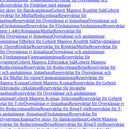
g
Reservdelar för Fördelare med gängad
Set skruv för flänskopplingar
Geberit Mapress Rostfritt Stål
Geberit
rvdelar för Muffar
Reduceringar
Reservdelar för
tagbara
Reservdelar för Övergångar ej löstagbara
Övergångar och
r
Förslutningar
Reservdelar för Förslutningar
Anslutningar
Reservdelar
mrör 1.4401
Rörnipplar
Muffar
Reservdelar för
för Övergångar ej löstagbara
Övergångar och anslutningar,
slutningar
Tillbehör för Geberit Mapress Rostfritt Stål
Skyddskåpor
ör Therm
Rördelar
Reservdelar för Rördelar
Muffar
Reservdelar för
för Övergångar ej löstagbara
Övergångar och anslutningar,
r Förslutningar
Värmeanslutningar
Reservdelar för
 systemrör
Geberit Mapress Elförzinkat Stål
Geberit Mapress
Reduceringar
Reservdelar för Reduceringar
Böjar
Reservdelar för
och anslutningar, löstagbara
Reservdelar för Övergångar och
r för Muffar för värme
Värmeanslutningar
Reservdelar för
Mapress Koppar
Geberit Mapress Koppar
Reservdelar för Geberit
rör
Invändig cirkulation
Reservdelar för Invändig
stagbara
Reservdelar för Övergångar och anslutningar,
utningar
Geberit Mapress Koppar, förkromat
Reservdelar för Geberit
lar för T-rör
Övergångar ej löstagbara
Reservdelar för Övergångar ej
för Reduceringar
Böjar
Reservdelar för Böjar
T-rör
Reservdelar för T-
 anslutningar, löstagbara
Förslutningar
Reservdelar för
n
Systempackningar
Set skruv för flänskopplingar
Geberit Mapress
rvdelar för Reduceringar
Böjar
Reservdelar för Böjar
T-rör
Reservdelar