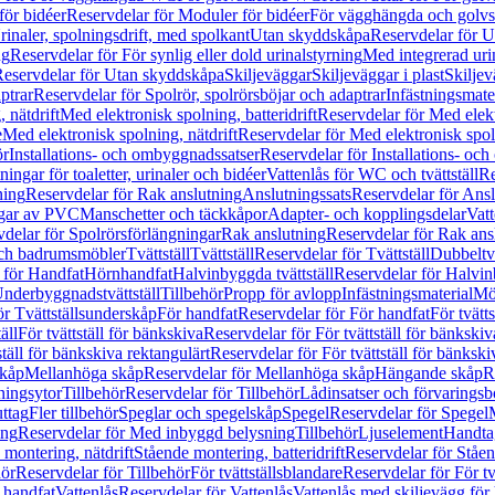
för bidéer
Reservdelar för Moduler för bidéer
För vägghängda och golvs
rinaler, spolningsdrift, med spolkant
Utan skyddskåpa
Reservdelar för 
ng
Reservdelar för För synlig eller dold urinalstyrning
Med integrerad uri
eservdelar för Utan skyddskåpa
Skiljeväggar
Skiljeväggar i plast
Skiljev
ptrar
Reservdelar för Spolrör, spolrörsböjar och adaptrar
Infästningsmate
 nätdrift
Med elektronisk spolning, batteridrift
Reservdelar för Med elektr
e
Med elektronisk spolning, nätdrift
Reservdelar för Med elektronisk spoln
ör
Installations- och ombyggnadssatser
Reservdelar för Installations- oc
ingar för toaletter, urinaler och bidéer
Vattenlås för WC och tvättställ
Re
ning
Reservdelar för Rak anslutning
Anslutningssats
Reservdelar för Ansl
ngar av PVC
Manschetter och täckkåpor
Adapter- och kopplingsdelar
Vatt
delar för Spolrörsförlängningar
Rak anslutning
Reservdelar för Rak ans
 och badrumsmöbler
Tvättställ
Tvättställ
Reservdelar för Tvättställ
Dubbeltvä
 för Handfat
Hörnhandfat
Halvinbyggda tvättställ
Reservdelar för Halvi
Underbyggnadstvättställ
Tillbehör
Propp för avlopp
Infästningsmaterial
Mö
ör Tvättställsunderskåp
För handfat
Reservdelar för För handfat
För tvätts
äll
För tvättställ för bänkskiva
Reservdelar för För tvättställ för bänkskiv
ställ för bänkskiva rektangulärt
Reservdelar för För tvättställ för bänkski
skåp
Mellanhöga skåp
Reservdelar för Mellanhöga skåp
Hängande skåp
R
ningsytor
Tillbehör
Reservdelar för Tillbehör
Lådinsatser och förvaringsb
uttag
Fler tillbehör
Speglar och spegelskåp
Spegel
Reservdelar för Spegel
ing
Reservdelar för Med inbyggd belysning
Tillbehör
Ljuselement
Handta
 montering, nätdrift
Stående montering, batteridrift
Reservdelar för Ståen
hör
Reservdelar för Tillbehör
För tvättställsblandare
Reservdelar för För tv
r handfat
Vattenlås
Reservdelar för Vattenlås
Vattenlås med skiljevägg för