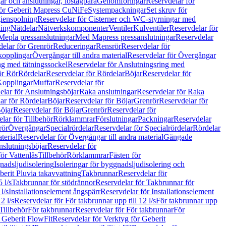
r och anslutningar, löstagbara
Genomföringar
Reservdelar för
för Geberit Mapress CuNiFe
Systempackningar
Set skruv för
ienspolning
Reservdelar för Cisterner och WC-styrningar med
ning
Nätdelar
Nätverkskomponenter
Ventiler
Kulventiler
Reservdelar för
Mepla pressanslutningar
Med Mapress pressanslutningar
Reservdelar
elar för Grenrör
Reduceringar
Rensrör
Reservdelar för
opplingar
Övergångar till andra material
Reservdelar för Övergångar
ng med tätningssockel
Reservdelar för Anslutningsring med
ör Rör
Rördelar
Reservdelar för Rördelar
Böjar
Reservdelar för
Kopplingar
Muffar
Reservdelar för
elar för Anslutningsböjar
Raka anslutningar
Reservdelar för Raka
ar för Rördelar
Böjar
Reservdelar för Böjar
Grenrör
Reservdelar för
öjar
Reservdelar för Böjar
Grenrör
Reservdelar för
lar för Tillbehör
Rörklammrar
Förslutningar
Packningar
Reservdelar
rör
Övergångar
Specialrördelar
Reservdelar för Specialrördelar
Rördelar
terial
Reservdelar för Övergångar till andra material
Gängade
slutningsböjar
Reservdelar för
ör Vattenlås
Tillbehör
Rörklammrar
Fästen för
gnadsljudisolering
Isoleringar för byggnadsljudisolering och
berit Pluvia takavvattning
Takbrunnar
Reservdelar för
 l/s
Takbrunnar för stödrännor
Reservdelar för Takbrunnar för
l/s
Installationselement ångspärr
Reservdelar för Installationselement
2 l/s
Reservdelar för För takbrunnar upp till 12 l/s
För takbrunnar upp
Tillbehör
För takbrunnar
Reservdelar för För takbrunnar
För
 Geberit FlowFit
Reservdelar för Verktyg för Geberit