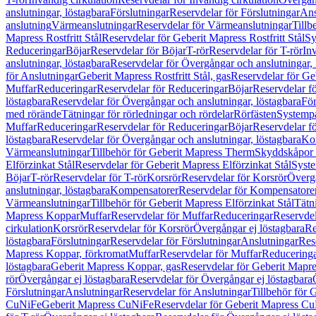
anslutningar, löstagbara
Förslutningar
Reservdelar för Förslutningar
Ans
anslutning
Värmeanslutningar
Reservdelar för Värmeanslutningar
Tillb
Mapress Rostfritt Stål
Reservdelar för Geberit Mapress Rostfritt Stål
Sy
Reduceringar
Böjar
Reservdelar för Böjar
T-rör
Reservdelar för T-rör
In
anslutningar, löstagbara
Reservdelar för Övergångar och anslutningar, 
för Anslutningar
Geberit Mapress Rostfritt Stål, gas
Reservdelar för Geb
Muffar
Reduceringar
Reservdelar för Reduceringar
Böjar
Reservdelar f
löstagbara
Reservdelar för Övergångar och anslutningar, löstagbara
För
med rörände
Tätningar för rörledningar och rördelar
Rörfästen
Systemp
Muffar
Reduceringar
Reservdelar för Reduceringar
Böjar
Reservdelar f
löstagbara
Reservdelar för Övergångar och anslutningar, löstagbara
Ko
Värmeanslutningar
Tillbehör för Geberit Mapress Therm
Skyddskåpor 
Elförzinkat Stål
Reservdelar för Geberit Mapress Elförzinkat Stål
Syste
Böjar
T-rör
Reservdelar för T-rör
Korsrör
Reservdelar för Korsrör
Övergå
anslutningar, löstagbara
Kompensatorer
Reservdelar för Kompensatore
Värmeanslutningar
Tillbehör för Geberit Mapress Elförzinkat Stål
Tätn
Mapress Koppar
Muffar
Reservdelar för Muffar
Reduceringar
Reservdel
cirkulation
Korsrör
Reservdelar för Korsrör
Övergångar ej löstagbara
Re
löstagbara
Förslutningar
Reservdelar för Förslutningar
Anslutningar
Res
Mapress Koppar, förkromat
Muffar
Reservdelar för Muffar
Reducering
löstagbara
Geberit Mapress Koppar, gas
Reservdelar för Geberit Mapr
rör
Övergångar ej löstagbara
Reservdelar för Övergångar ej löstagbara
Förslutningar
Anslutningar
Reservdelar för Anslutningar
Tillbehör för
CuNiFe
Geberit Mapress CuNiFe
Reservdelar för Geberit Mapress C