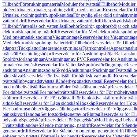
Tillbehör
Förbrukningsmaterial
Moduler för tvättställ
Tillbehör
Moduler 
bidéer
Urinaler
Urinaler, spolningsdrift, med spolkant
Reservdelar för U
Urinaler, spolningsdrift, spolkantlösa
För synlig eller dold urinalstyrni
vattenfri drift
Reservdelar för Urinaler, vattenfri drift
Utan skyddskåpa
R
Tillbehör
Vattenlås och vattenlåstillbehör
Spolrör, spolrörsböjar och ada
elektronisk spolning, nätdrift
Reservdelar för Med elektronisk spolning,
Med pneumatisk spolning
Väggmontage
Reservdelar för Väggmontag
Med elektronisk spolning, batteridrift
Tillbehör
Reservdelar för Tillbeh
adaptrar
Täckplattor
Integrerade styrningar
Fjärrkontroller
Apparatanslutn
tvättställ
Anslutningsböjar
Reservdelar för Anslutningsböjar
Rak anslut
Spolrörsförlängningar
Anslutningar av PVC
Reservdelar för Anslutni
urinaler
Vattenlås
Reservdelar för Vattenlås
Spolrörsförlängningar
Reserv
anslutning
Anslutningsböjar
Skydd
Anslutningar
Packningar
Tvättställ
bänkskiva
Reservdelar för Tvättställ för bänkskiva
Handfat
Reservdelar
tvättställ
Inbyggnadstvättställ
Underbyggnadstvättställ
Reservdelar för 
med möbeltvättställ
Badrumsmöbler
Tvättställsunderskåp
Reservdelar f
För dubbeltvättställ
För möbeltvättställ
Reservdelar för För möbeltvättst
skålform
Reservdelar för För tvättställ för bänkskiva skålform
För tvätt
sidoskåp
Reservdelar för Låga sidoskåp
Högskåp
Reservdelar för Hög
Fler badrumsmöbler
Väggavställningsytor
Reservdelar för Väggavställ
bänkskivor
Handtag
Set fotstöd
Magnettavlor
Eluttag
Reservdelar för El
belysning
Spegelskåp
Reservdelar för Spegelskåp
Med inbyggd belysn
Tvättställsblandare
Stående montering, nätdrift
Reservdelar för Stående
generatordrift
Reservdelar för Stående montering, generatordrift
Tillbe
enheter och tvättställ
Vattenlås för handfat
Reservdelar för Vattenlås fö