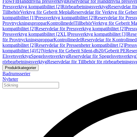
FlowFit
Handdrivna pressverktyg
Reservdelar för Handdrivna pressve
Pressverktyg kompatibilitet [2]
Rörbearbetningsverktyg
Reservdelar fö
Tillbehör
Verktyg för Geberit Mepla
Reservdelar för Verktyg för Geber
kompatibilitet [1]
Pressverktyg kompatibilitet [2]
Reservdelar för Pressv
Provtryckningsproppar
Kontrollmedel
Tillbehör
Verktyg för Geberit Ma
kompatibilitet [2]
Reservdelar för Pressverktyg kompatibilitet [2]
Pressv
Pressverktyg kompatibilitet [2XL]
Pressverktyg kompatibilitet [3]
Reser
för Provtryckningsproppar
Kontrollmedel
Reservdelar för Kontrollmed
kompatibilitet [2]
Reservdelar för Pressenheter kompatibilitet [2]
Pressv
kompatibilitet [4]/[2]
Verktyg för Geberit Silent-db20/Geberit PE
Reser
Elsvetsverktyg
Spegelsvetsverktyg
Reservdelar för Spegelsvetsverktyg
rörbearbetningsverktyg
Reservdelar för Tillbehör för rörbearbetningsv
Produktkategorier
Badrumsserier
Nyheter