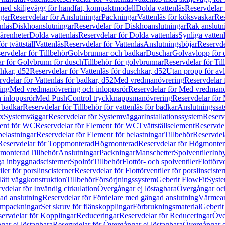
 med skiljevägg för handfat, kompaktmodell
Dolda vattenlås
Reservdelar 
gar
Reservdelar för Anslutningar
Packningar
Vattenlås för köksvaskar
Res
nlås
Diskhoanslutningar
Reservdelar för Diskhoanslutningar
Rak anslutn
tärenheter
Dolda vattenlås
Reservdelar för Dolda vattenlås
Synliga vatten
r tvättställ
Vattenlås
Reservdelar för Vattenlås
Anslutningsböjar
Reservde
ervdelar för Tillbehör
Golvbrunnar och badkar
Duschar
Golvavlopp för 
r för Golvbrunn för dusch
Tillbehör för golvbrunnar
Reservdelar för Til
chkar, d52
Reservdelar för Vattenlås för duschkar, d52
Utan propp för av
vdelar för Vattenlås för badkar, d52
Med vredmanövrering
Reservdelar
ing
Med vredmanövrering och inloppsrör
Reservdelar för Med vredmanö
 inloppsrör
Med PushControl tryckknappsmanövrering
Reservdelar för
r badkar
Reservdelar för Tillbehör för vattenlås för badkar
Anslutningssat
ix
Systemväggar
Reservdelar för Systemväggar
Installationssystem
Reservd
ent för WC
Reservdelar för Element för WC
Tvättställselement
Reservdel
belastningar
Reservdelar för Element för belastningar
Tillbehör
Reservdela
Reservdelar för Toppmonterad
Högmonterad
Reservdelar för Högmonte
 monterad
Tillbehör
Anslutningar
Packningar
Manschetter
Spolventiler
Inb
a inbyggnadscisterner
Spolrör
Tillbehör
Flottör- och spolventiler
Flottörve
iler för porslinscisterner
Reservdelar för Flottörventiler för porslinscister
lätt väggkonstruktion
Tillbehör
Försörjningssystem
Geberit FlowFit
Syst
vdelar för Invändig cirkulation
Övergångar ej löstagbara
Övergångar och
ad anslutning
Reservdelar för Fördelare med gängad anslutning
Värmean
empackningar
Set skruv för flänskopplingar
Förbrukningsmaterial
Geberit
ervdelar för Kopplingar
Reduceringar
Reservdelar för Reduceringar
Öve
ar ej löstagbara
Reservdelar för Övergångar ej löstagbara
Övergångar o