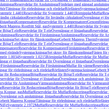
lutningar
Reservdelar för Anslutningar
Fördelare med gängad anslutnin
ehör
Tätningar för rörledningar och rördelar
Rörfästen
Systempackningar
stemrör 1.4401
Reservdelar för Systemrör 1.4401
Rörnipplar
Muffar
Rese
vändig cirkulation
Reservdelar för Invändig cirkulation
Övergångar ej lös
löstagbara
Kompensatorer
Reservdelar för Kompensatorer
Genomföringa
erit Mapress Rostfritt Stål, gas
Systemrör 1.4401
Reservdelar för Syste
ör Böjar
T-rör
Reservdelar för T-rör
Övergångar ej löstagbara
Reservdelar 
slutningar
Reservdelar för Förslutningar
Anslutningar
Reservdelar för An
ackningar
Set skruv för flänskopplingar
Geberit Mapress Therm
Systemr
ör Böjar
T-rör
Reservdelar för T-rör
Övergångar ej löstagbara
Reservdelar 
mpensatorer
Reservdelar för Kompensatorer
Förslutningar
Reservdelar fö
med rörände
Systempackningar
Set skruv för flänskopplingar
Fästen för
mrör 1.0034
Systemrör 1.0215
Rörnipplar
Muffar
Reservdelar för Muffar
ngar ej löstagbara
Reservdelar för Övergångar ej löstagbara
Övergångar 
r
Förslutningar
Reservdelar för Förslutningar
Muffar för värme
Reservdela
ingar för rörledningar och rördelar
Rörfästen
Systempackningar
Geberit 
ar för Reduceringar
Böjar
Reservdelar för Böjar
T-rör
Reservdelar för T-
servdelar för Övergångar ej löstagbara
Övergångar och anslutningar, lö
ervdelar för Anslutningar
Värmeanslutningar
Reservdelar för Värmeansl
ar
Reservdelar för Reduceringar
Böjar
Reservdelar för Böjar
T-rör
Reservde
ess Koppar, gas
Muffar
Reservdelar för Muffar
Reduceringar
Reservdelar 
Övergångar och anslutningar, löstagbara
Reservdelar för Övergångar och
 Geberit Mapress Koppar
Tätningar för rörledningar och rördelar
Rörfäste
uNiFe
Systemrör 2.1972
Muffar
Reservdelar för Muffar
Reduceringar
Rese