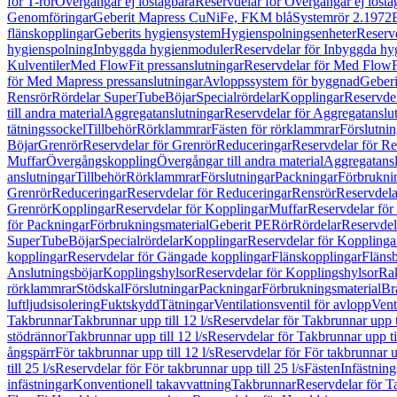
för T-rör
Övergångar ej löstagbara
Reservdelar för Övergångar ej lösta
Genomföringar
Geberit Mapress CuNiFe, FKM blå
Systemrör 2.1972
flänskopplingar
Geberits hygiensystem
Hygienspolningsenheter
Reserv
hygienspolning
Inbyggda hygienmoduler
Reservdelar för Inbyggda h
Kulventiler
Med FlowFit pressanslutningar
Reservdelar för Med FlowFi
för Med Mapress pressanslutningar
Avloppssystem för byggnad
Geberi
Rensrör
Rördelar SuperTube
Böjar
Specialrördelar
Kopplingar
Reservdel
till andra material
Aggregatanslutningar
Reservdelar för Aggregatanslu
tätningssockel
Tillbehör
Rörklammrar
Fästen för rörklammrar
Förslutnin
Böjar
Grenrör
Reservdelar för Grenrör
Reduceringar
Reservdelar för R
Muffar
Övergångskoppling
Övergångar till andra material
Aggregatansl
anslutningar
Tillbehör
Rörklammrar
Förslutningar
Packningar
Förbrukni
Grenrör
Reduceringar
Reservdelar för Reduceringar
Rensrör
Reservdela
Grenrör
Kopplingar
Reservdelar för Kopplingar
Muffar
Reservdelar för
för Packningar
Förbrukningsmaterial
Geberit PE
Rör
Rördelar
Reservdel
SuperTube
Böjar
Specialrördelar
Kopplingar
Reservdelar för Kopplinga
kopplingar
Reservdelar för Gängade kopplingar
Flänskopplingar
Fläns
Anslutningsböjar
Kopplingshylsor
Reservdelar för Kopplingshylsor
Rak
rörklammrar
Stödskal
Förslutningar
Packningar
Förbrukningsmaterial
Br
luftljudsisolering
Fuktskydd
Tätningar
Ventilationsventil för avlopp
Vent
Takbrunnar
Takbrunnar upp till 12 l/s
Reservdelar för Takbrunnar upp ti
stödrännor
Takbrunnar upp till 12 l/s
Reservdelar för Takbrunnar upp til
ångspärr
För takbrunnar upp till 12 l/s
Reservdelar för För takbrunnar up
till 25 l/s
Reservdelar för För takbrunnar upp till 25 l/s
Fästen
Infästnin
infästningar
Konventionell takavvattning
Takbrunnar
Reservdelar för T