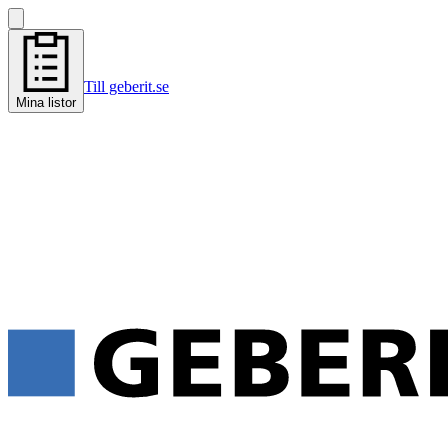
Till geberit.se
Mina listor