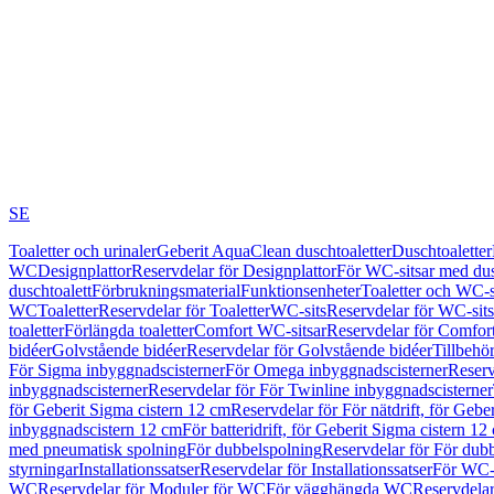
SE
Toaletter och urinaler
Geberit AquaClean duschtoaletter
Duschtoaletter
WC
Designplattor
Reservdelar för Designplattor
För WC-sitsar med du
duschtoalett
Förbrukningsmaterial
Funktionsenheter
Toaletter och WC-s
WC
Toaletter
Reservdelar för Toaletter
WC-sits
Reservdelar för WC-sits
toaletter
Förlängda toaletter
Comfort WC-sitsar
Reservdelar för Comfor
bidéer
Golvstående bidéer
Reservdelar för Golvstående bidéer
Tillbehö
För Sigma inbyggnadscisterner
För Omega inbyggnadscisterner
Reserv
inbyggnadscisterner
Reservdelar för För Twinline inbyggnadscisterner
för Geberit Sigma cistern 12 cm
Reservdelar för För nätdrift, för Gebe
inbyggnadscistern 12 cm
För batteridrift, för Geberit Sigma cistern 12
med pneumatisk spolning
För dubbelspolning
Reservdelar för För dub
styrningar
Installationssatser
Reservdelar för Installationssatser
För WC-s
WC
Reservdelar för Moduler för WC
För vägghängda WC
Reservdela