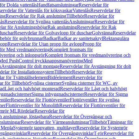
för Dolda vattenlås
Handfatsanslutningar
Reservdelar för
ervdelar för Vattenlås för köksvaskar
Vattenlås
Reservdelar för
ing
Reservdelar för Rak anslutning
Tillbehör
Reservdelar för
lås
Reservdelar för Synliga vattenlås
Anslutningar
Reservdelar för
lar för Anslutningsböjar
Rak anslutning
Reservdelar för Rak
duschar
Reservdelar för Golvavlopp för duschar
Golvränna
Reservdelar
lbehör för golvbrunnar
Badkar
Badkar av sanitetsakryl
Rektangulära
lopp
Reservdelar för Utan propp för avlopp
Propp för
 för Med vredmanövrering
Komplett frontsats för
vrering och inloppsrör
Komplett frontsats för vredmanövrering och
 Med PushControl tryckknappsmanövrering
Med
s
Avstängning för dolt montage
Reservdelar för Avstängning för dolt
elar för Installationssystem
Tillbehör
Reservdelar för
ar för Tvättställselement
Bidéelement
Reservdelar för
r för Tillbehör
Synliga cisterner
Synliga cisterner för WC, av
rad
Lågt och halvhögt monterad
Reservdelar för Lågt och halvhögt
yggnadscisterner
Sigma inbyggnadscisterner
Reservdelar för Sigma
ntiler
Reservdelar för Flottörventiler
Flottörventiler för synliga
ner
Flottörventiler för Monolith
Reservdelar för Flottörventiler för
emrör ML
Rördelar
Reservdelar för
 anslutningar, löstagbara
Reservdelar för Övergångar och
slutningar
Reservdelar för Värmeanslutningar
Tillbehör
Tätningar för
 Mepla
Systemrör tappvatten, multilayer
Reservdelar för Systemrör
rgångsvinklar
Reservdelar för Övergångsvinklar
T-rör
Reservdelar för
ch anslutningar, löstagbara
Reservdelar för Övergångar och