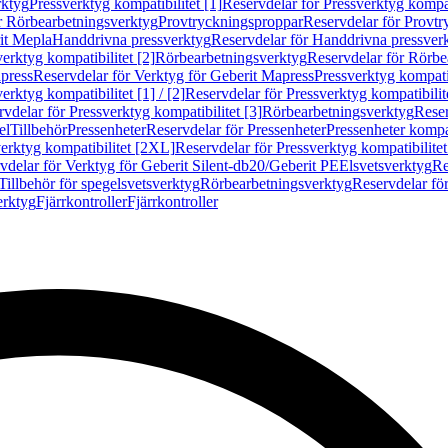
rktyg
Pressverktyg kompatibilitet [1]
Reservdelar för Pressverktyg kompati
r Rörbearbetningsverktyg
Provtryckningsproppar
Reservdelar för Provt
it Mepla
Handdrivna pressverktyg
Reservdelar för Handdrivna pressver
erktyg kompatibilitet [2]
Rörbearbetningsverktyg
Reservdelar för Rörbe
press
Reservdelar för Verktyg för Geberit Mapress
Pressverktyg kompatib
erktyg kompatibilitet [1] / [2]
Reservdelar för Pressverktyg kompatibilitet
vdelar för Pressverktyg kompatibilitet [3]
Rörbearbetningsverktyg
Reser
el
Tillbehör
Pressenheter
Reservdelar för Pressenheter
Pressenheter kompat
erktyg kompatibilitet [2XL]
Reservdelar för Pressverktyg kompatibilite
vdelar för Verktyg för Geberit Silent-db20/Geberit PE
Elsvetsverktyg
Re
Tillbehör för spegelsvetsverktyg
Rörbearbetningsverktyg
Reservdelar fö
erktyg
Fjärrkontroller
Fjärrkontroller