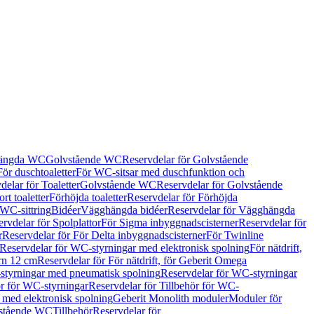
hängda WC
Golvstående WC
Reservdelar för Golvstående
För duschtoaletter
För WC-sitsar med duschfunktion och
delar för Toaletter
Golvstående WC
Reservdelar för Golvstående
rt toaletter
Förhöjda toaletter
Reservdelar för Förhöjda
 WC-sittring
Bidéer
Vägghängda bidéer
Reservdelar för Vägghängda
rvdelar för Spolplattor
För Sigma inbyggnadscisterner
Reservdelar för
r
Reservdelar för För Delta inbyggnadscisterner
För Twinline
Reservdelar för WC-styrningar med elektronisk spolning
För nätdrift,
ern 12 cm
Reservdelar för För nätdrift, för Geberit Omega
tyrningar med pneumatisk spolning
Reservdelar för WC-styrningar
ör för WC-styrningar
Reservdelar för Tillbehör för WC-
 med elektronisk spolning
Geberit Monolith moduler
Moduler för
vstående WC
Tillbehör
Reservdelar för