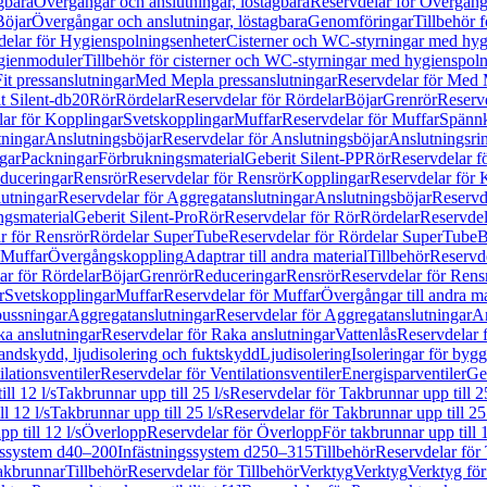
gbara
Övergångar och anslutningar, löstagbara
Reservdelar för Övergånga
Böjar
Övergångar och anslutningar, löstagbara
Genomföringar
Tillbehör 
delar för Hygienspolningsenheter
Cisterner och WC-styrningar med hyg
ygienmoduler
Tillbehör för cisterner och WC-styrningar med hygienspol
t pressanslutningar
Med Mepla pressanslutningar
Reservdelar för Med 
t Silent-db20
Rör
Rördelar
Reservdelar för Rördelar
Böjar
Grenrör
Reservd
ar för Kopplingar
Svetskopplingar
Muffar
Reservdelar för Muffar
Spännk
tningar
Anslutningsböjar
Reservdelar för Anslutningsböjar
Anslutningsri
gar
Packningar
Förbrukningsmaterial
Geberit Silent-PP
Rör
Reservdelar f
educeringar
Rensrör
Reservdelar för Rensrör
Kopplingar
Reservdelar för 
utningar
Reservdelar för Aggregatanslutningar
Anslutningsböjar
Reservd
ngsmaterial
Geberit Silent-Pro
Rör
Reservdelar för Rör
Rördelar
Reservdel
r för Rensrör
Rördelar SuperTube
Reservdelar för Rördelar SuperTube
B
 Muffar
Övergångskoppling
Adaptrar till andra material
Tillbehör
Reservde
ar för Rördelar
Böjar
Grenrör
Reduceringar
Rensrör
Reservdelar för Rens
r
Svetskopplingar
Muffar
Reservdelar för Muffar
Övergångar till andra ma
bussningar
Aggregatanslutningar
Reservdelar för Aggregatanslutningar
An
a anslutningar
Reservdelar för Raka anslutningar
Vattenlås
Reservdelar f
andskydd, ljudisolering och fuktskydd
Ljudisolering
Isoleringar för byg
ilationsventiler
Reservdelar för Ventilationsventiler
Energisparventiler
Ge
ll 12 l/s
Takbrunnar upp till 25 l/s
Reservdelar för Takbrunnar upp till 25
l 12 l/s
Takbrunnar upp till 25 l/s
Reservdelar för Takbrunnar upp till 25 
p till 12 l/s
Överlopp
Reservdelar för Överlopp
För takbrunnar upp till 1
gssystem d40–200
Infästningssystem d250–315
Tillbehör
Reservdelar för 
akbrunnar
Tillbehör
Reservdelar för Tillbehör
Verktyg
Verktyg
Verktyg för