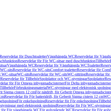
Reservdelar för Duschtoaletter
Vägghängda WC
Reservdelar för Vägg
schfunktion
Reservdelar för För WC-sitsar med duschfunktion
Tillbehör
itsar
Vägghängda WC
Reservdelar för Vägghängda WC
Toaletter
Reserv
WC-sits
Reservdelar för WC-sits
Comfort toaletter
Reservdelar för Comfo
t WC-sitsar
WC-sits
Reservdelar för WC-sits
WC-sittring
Reservdelar för
r
Reservdelar för Tillbehör
Spolplattor och WC-styrningar
Spolplattor
Rese
delar för För Omega inbyggnadscisterner
För Delta inbyggnadscisterne
Tillbehör
Förbrukningsmaterial
WC-styrningar med elektronisk spolning
rit Sigma cistern 12 cm
För nätdrift, för Geberit Omega inbyggnadscist
 cm
Reservdelar för För batteridrift, för Geberit Sigma cistern 12 cm
WC-s
belspolning
För enkelspolning
Reservdelar för För enkelspolning
Tillbeh
tyrningar med elektronisk spolning
Reservdelar för För WC-styrningar
r för För vägghängda WC
För golvstående WC
Reservdelar för För gol