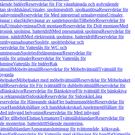
tående bidéer
Reservdelar för För vägghängda och golvstående
Utan skyddskåpa
Urinaler, spolningsdrift, spolkantlösa
Reservdelar för
nalstyrning
Reservdelar för Med integrerad urinalstyrning
Urinaler,
äggar i glas
Skiljeväggar av sanitetsporslin
Tillbehör
Reservdelar för
rial
Urinalstyrningar
Dolt montage
Reservdelar för Dolt montage
Med
onisk spolning, batteridrift
Med pneumatisk spolning
Reservdelar för
ing, nätdrift
Med elektronisk spolning, batteridrift
Reservdelar för
h ombyggnadssatser
Spolrör, spolrörsböjar och
servdelar för Vattenlås för WC och
utningssats
Spolrörsförlängningar
Reservdelar för
enlås för urinaler
Reservdelar för Vattenlås för
lutning
Vattenlås för bidéer
Rak
ttställ
Möbeltvättställ
Reservdelar för Möbeltvättställ
Tvättställ för
nbyggda
belpaket
Möbelpaket med möbeltvättställ
Reservdelar för Möbelpaket
täll
Reservdelar för För tvättställ
För dubbeltvättställ
Reservdelar för
a
Bänkskivor
Reservdelar för Bänkskivor
För tvättställ för bänkskiva
va rektangulärt
Sidoskåp
Reservdelar för Sidoskåp
Låga
eservdelar för Hängande skåp
Fler badrumsmöbler
Reservdelar för
oxar
Handdukshållare och handdukskrokar
Ljuselement
Hållare för
Med inbyggd belysning
Reservdelar för Med inbyggd
g
Fler tillbehör
Eluttag
Armaturer
Tvättställsblandare
Reservdelar för
de montering, batteridrift
Stående montering,
ättställsblandare
Apparatanslutningar för tvättområde, köksvask,
 handfat
Reservdelar för Vattenlås med skiljevägg för handfat
Vattenlås