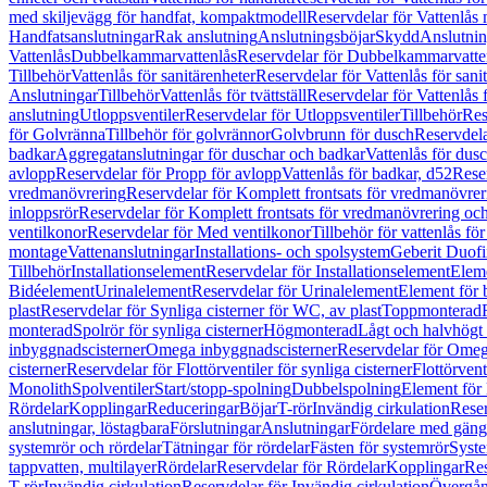
med skiljevägg för handfat, kompaktmodell
Reservdelar för Vattenlås
Handfatsanslutningar
Rak anslutning
Anslutningsböjar
Skydd
Anslutnin
Vattenlås
Dubbelkammarvattenlås
Reservdelar för Dubbelkammarvatte
Tillbehör
Vattenlås för sanitärenheter
Reservdelar för Vattenlås för sani
Anslutningar
Tillbehör
Vattenlås för tvättställ
Reservdelar för Vattenlås fö
anslutning
Utloppsventiler
Reservdelar för Utloppsventiler
Tillbehör
Res
för Golvränna
Tillbehör för golvrännor
Golvbrunn för dusch
Reservdela
badkar
Aggregatanslutningar för duschar och badkar
Vattenlås för dus
avlopp
Reservdelar för Propp för avlopp
Vattenlås för badkar, d52
Reser
vredmanövrering
Reservdelar för Komplett frontsats för vredmanövrer
inloppsrör
Reservdelar för Komplett frontsats för vredmanövrering och
ventilkonor
Reservdelar för Med ventilkonor
Tillbehör för vattenlås fö
montage
Vattenanslutningar
Installations- och spolsystem
Geberit Duof
Tillbehör
Installationselement
Reservdelar för Installationselement
Elem
Bidéelement
Urinalelement
Reservdelar för Urinalelement
Element för 
plast
Reservdelar för Synliga cisterner för WC, av plast
Toppmonterad
monterad
Spolrör för synliga cisterner
Högmonterad
Lågt och halvhögt
inbyggnadscisterner
Omega inbyggnadscisterner
Reservdelar för Omeg
cisterner
Reservdelar för Flottörventiler för synliga cisterner
Flottörvent
Monolith
Spolventiler
Start/stopp-spolning
Dubbelspolning
Element för 
Rördelar
Kopplingar
Reduceringar
Böjar
T-rör
Invändig cirkulation
Reser
anslutningar, löstagbara
Förslutningar
Anslutningar
Fördelare med gäng
systemrör och rördelar
Tätningar för rördelar
Fästen för systemrör
Syst
tappvatten, multilayer
Rördelar
Reservdelar för Rördelar
Kopplingar
Res
T-rör
Invändig cirkulation
Reservdelar för Invändig cirkulation
Övergång