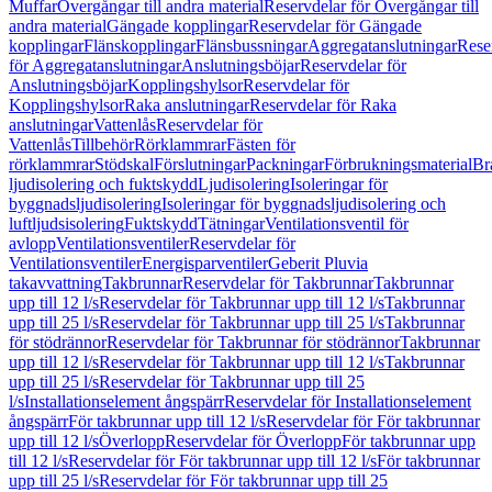
Muffar
Övergångar till andra material
Reservdelar för Övergångar till
andra material
Gängade kopplingar
Reservdelar för Gängade
kopplingar
Flänskopplingar
Flänsbussningar
Aggregatanslutningar
Rese
för Aggregatanslutningar
Anslutningsböjar
Reservdelar för
Anslutningsböjar
Kopplingshylsor
Reservdelar för
Kopplingshylsor
Raka anslutningar
Reservdelar för Raka
anslutningar
Vattenlås
Reservdelar för
Vattenlås
Tillbehör
Rörklammrar
Fästen för
rörklammrar
Stödskal
Förslutningar
Packningar
Förbrukningsmaterial
Br
ljudisolering och fuktskydd
Ljudisolering
Isoleringar för
byggnadsljudisolering
Isoleringar för byggnadsljudisolering och
luftljudsisolering
Fuktskydd
Tätningar
Ventilationsventil för
avlopp
Ventilationsventiler
Reservdelar för
Ventilationsventiler
Energisparventiler
Geberit Pluvia
takavvattning
Takbrunnar
Reservdelar för Takbrunnar
Takbrunnar
upp till 12 l/s
Reservdelar för Takbrunnar upp till 12 l/s
Takbrunnar
upp till 25 l/s
Reservdelar för Takbrunnar upp till 25 l/s
Takbrunnar
för stödrännor
Reservdelar för Takbrunnar för stödrännor
Takbrunnar
upp till 12 l/s
Reservdelar för Takbrunnar upp till 12 l/s
Takbrunnar
upp till 25 l/s
Reservdelar för Takbrunnar upp till 25
l/s
Installationselement ångspärr
Reservdelar för Installationselement
ångspärr
För takbrunnar upp till 12 l/s
Reservdelar för För takbrunnar
upp till 12 l/s
Överlopp
Reservdelar för Överlopp
För takbrunnar upp
till 12 l/s
Reservdelar för För takbrunnar upp till 12 l/s
För takbrunnar
upp till 25 l/s
Reservdelar för För takbrunnar upp till 25