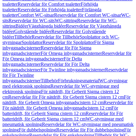
toaletter
Reservdelar för Comfort toaletter
Förhöjda
toaletter
Reservdelar för Förhöjda toaletter
Förlängda
toaletter
Comfort WC-sitsar
Reservdelar för Comfort WC-sitsar
WC-
sits
Reservdelar för WC-sits
WC-sittring
Reservdelar för WC-
sittring
Bidéer
Vägghängda bidéer
Reservdelar för Vägghängda
bidéer
Golvstående bidéer
Reservdelar för Golvstående
bidéer
Tillbehör
Reservdelar för Tillbehör
Spolplattor och WC-
styrningar
Spolplattor
Reservdelar för Spolplattor
För Sigma
inbyggnadscisterner
Reservdelar för För Sigma
inbyggnadscisterner
För Omega inbyggnadscisterner
Reservdelar för
För Omega inbyggnadscisterner
För Delta
inbyggnadscisterner
Reservdelar för För Delta
inbyggnadscisterner
För Twinline inbyggnadscisterner
Reservdelar
för För Twinline
inbyggnadscisterner
Tillbehör
Förbrukningsmaterial
WC-styrningar
med elektronisk spolning
Reservdelar för WC-styrningar med
elektronisk spolning
För nätdrift, för Geberit Sigma cistern 12
cm
Reservdelar för För nätdrift, för Geberit Sigma cistern 12 cm
För
nätdrift, för Geberit Omega inbyggnadscistern 12 cm
Reservdelar för
För nätdrift, för Geberit Omega inbyggnadscistern 12 cm
För
batteridrift, för Geberit Sigma cistern 12 cm
Reservdelar för För
batteridrift, för Geberit Sigma cistern 12 cm
WC-styrningar med
pneumatisk spolning
Reservdelar för WC-styrningar med pneumatisk
spolning
För dubbelspolning
Reservdelar för För dubbelspolning
För
enkelspolning
Reservdelar för För enkelspolning
Tillbehör för WC-