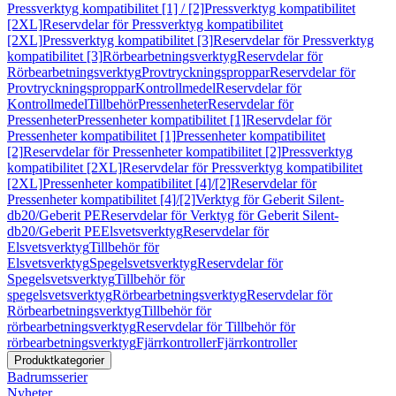
Pressverktyg kompatibilitet [1] / [2]
Pressverktyg kompatibilitet
[2XL]
Reservdelar för Pressverktyg kompatibilitet
[2XL]
Pressverktyg kompatibilitet [3]
Reservdelar för Pressverktyg
kompatibilitet [3]
Rörbearbetningsverktyg
Reservdelar för
Rörbearbetningsverktyg
Provtryckningsproppar
Reservdelar för
Provtryckningsproppar
Kontrollmedel
Reservdelar för
Kontrollmedel
Tillbehör
Pressenheter
Reservdelar för
Pressenheter
Pressenheter kompatibilitet [1]
Reservdelar för
Pressenheter kompatibilitet [1]
Pressenheter kompatibilitet
[2]
Reservdelar för Pressenheter kompatibilitet [2]
Pressverktyg
kompatibilitet [2XL]
Reservdelar för Pressverktyg kompatibilitet
[2XL]
Pressenheter kompatibilitet [4]/[2]
Reservdelar för
Pressenheter kompatibilitet [4]/[2]
Verktyg för Geberit Silent-
db20/Geberit PE
Reservdelar för Verktyg för Geberit Silent-
db20/Geberit PE
Elsvetsverktyg
Reservdelar för
Elsvetsverktyg
Tillbehör för
Elsvetsverktyg
Spegelsvetsverktyg
Reservdelar för
Spegelsvetsverktyg
Tillbehör för
spegelsvetsverktyg
Rörbearbetningsverktyg
Reservdelar för
Rörbearbetningsverktyg
Tillbehör för
rörbearbetningsverktyg
Reservdelar för Tillbehör för
rörbearbetningsverktyg
Fjärrkontroller
Fjärrkontroller
Produktkategorier
Badrumsserier
Nyheter