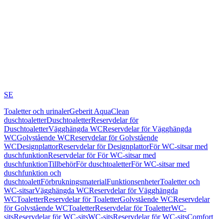
SE
Toaletter och urinaler
Geberit AquaClean
duschtoaletter
Duschtoaletter
Reservdelar för
Duschtoaletter
Vägghängda WC
Reservdelar för Vägghängda
WC
Golvstående WC
Reservdelar för Golvstående
WC
Designplattor
Reservdelar för Designplattor
För WC-sitsar med
duschfunktion
Reservdelar för För WC-sitsar med
duschfunktion
Tillbehör
För duschtoaletter
För WC-sitsar med
duschfunktion och
duschtoalett
Förbrukningsmaterial
Funktionsenheter
Toaletter och
WC-sitsar
Vägghängda WC
Reservdelar för Vägghängda
WC
Toaletter
Reservdelar för Toaletter
Golvstående WC
Reservdelar
för Golvstående WC
Toaletter
Reservdelar för Toaletter
WC-
sits
Reservdelar för WC-sits
WC-sits
Reservdelar för WC-sits
Comfort