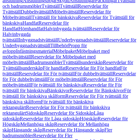
anslutning
Anslutningsböjar
Skydd
Anslutningar
Packningar
Tvättställ
och badrumsmöbler
Tvättställ
Tvättställ
Reservdelar för
Tvättställ
Dubbeltvättställ
Möbeltvättställ
Reservdelar för
Möbeltvättställ
Tvättställ för bänkskiva
Reservdelar för Tvättställ för
bänkskiva
Handfat
Reservdelar för
Handfat
Hörnhandfat
Halvinbyggda tvättställ
Reservdelar för
Halvinbyggda
tvättställ
Inbyggnadstvättställ
Underbyggnadstvättställ
Reservdelar för
Underbyggnadstvättställ
Tillbehör
Propp för
avlopp
Infästningsmaterial
Möbelpaket
Möbelpaket med
möbeltvättställ
Reservdelar för Möbelpaket med
möbeltvättställ
Badrumsmöbler
Tvättställsunderskåp
Reservdelar för
Tvättställsunderskåp
För handfat
Reservdelar för För handfat
För
tvättställ
Reservdelar för För tvättställ
För dubbeltvättställ
Reservdelar
för För dubbeltvättställ
För möbeltvättställ
Reservdelar för För
möbeltvättställ
För tvättställ för bänkskiva
Reservdelar för För
tvättställ för bänkskiva
Bänkskivor
Reservdelar för Bänkskivor
För
tvättställ för bänkskiva skålform
Reservdelar för För tvättställ för
bänkskiva skålform
För tvättställ för bänkskiva
rektangulärt
Reservdelar för För tvättställ för bänkskiva
rektangulärt
Sidoskåp
Reservdelar för Sidoskåp
Låga
sidoskåp
Reservdelar för Låga sidoskåp
Högskåp
Reservdelar för
Högskåp
Mellanhöga skåp
Reservdelar för Mellanhöga
skåp
Hängande skåp
Reservdelar för Hängande skåp
Fler
badrumsmöbler
Reservdelar för Fler