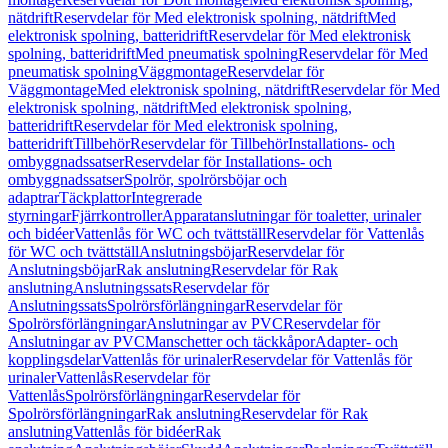
nätdrift
Reservdelar för Med elektronisk spolning, nätdrift
Med
elektronisk spolning, batteridrift
Reservdelar för Med elektronisk
spolning, batteridrift
Med pneumatisk spolning
Reservdelar för Med
pneumatisk spolning
Väggmontage
Reservdelar för
Väggmontage
Med elektronisk spolning, nätdrift
Reservdelar för Med
elektronisk spolning, nätdrift
Med elektronisk spolning,
batteridrift
Reservdelar för Med elektronisk spolning,
batteridrift
Tillbehör
Reservdelar för Tillbehör
Installations- och
ombyggnadssatser
Reservdelar för Installations- och
ombyggnadssatser
Spolrör, spolrörsböjar och
adaptrar
Täckplattor
Integrerade
styrningar
Fjärrkontroller
Apparatanslutningar för toaletter, urinaler
och bidéer
Vattenlås för WC och tvättställ
Reservdelar för Vattenlås
för WC och tvättställ
Anslutningsböjar
Reservdelar för
Anslutningsböjar
Rak anslutning
Reservdelar för Rak
anslutning
Anslutningssats
Reservdelar för
Anslutningssats
Spolrörsförlängningar
Reservdelar för
Spolrörsförlängningar
Anslutningar av PVC
Reservdelar för
Anslutningar av PVC
Manschetter och täckkåpor
Adapter- och
kopplingsdelar
Vattenlås för urinaler
Reservdelar för Vattenlås för
urinaler
Vattenlås
Reservdelar för
Vattenlås
Spolrörsförlängningar
Reservdelar för
Spolrörsförlängningar
Rak anslutning
Reservdelar för Rak
anslutning
Vattenlås för bidéer
Rak