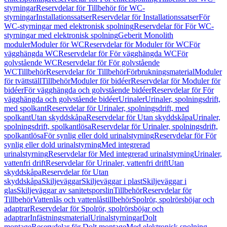
styrningar
Reservdelar för Tillbehör för WC-
styrningar
Installationssatser
Reservdelar för Installationssatser
För
WC-styrningar med elektronisk spolning
Reservdelar för För WC-
styrningar med elektronisk spolning
Geberit Monolith
moduler
Moduler för WC
Reservdelar för Moduler för WC
För
vägghängda WC
Reservdelar för För vägghängda WC
För
golvstående WC
Reservdelar för För golvstående
WC
Tillbehör
Reservdelar för Tillbehör
Förbrukningsmaterial
Moduler
för tvättställ
Tillbehör
Moduler för bidéer
Reservdelar för Moduler för
bidéer
För vägghängda och golvstående bidéer
Reservdelar för För
vägghängda och golvstående bidéer
Urinaler
Urinaler, spolningsdrift,
med spolkant
Reservdelar för Urinaler, spolningsdrift, med
spolkant
Utan skyddskåpa
Reservdelar för Utan skyddskåpa
Urinaler,
spolningsdrift, spolkantlösa
Reservdelar för Urinaler, spolningsdrift,
spolkantlösa
För synlig eller dold urinalstyrning
Reservdelar för För
synlig eller dold urinalstyrning
Med integrerad
urinalstyrning
Reservdelar för Med integrerad urinalstyrning
Urinaler,
vattenfri drift
Reservdelar för Urinaler, vattenfri drift
Utan
skyddskåpa
Reservdelar för Utan
skyddskåpa
Skiljeväggar
Skiljeväggar i plast
Skiljeväggar i
glas
Skiljeväggar av sanitetsporslin
Tillbehör
Reservdelar för
Tillbehör
Vattenlås och vattenlåstillbehör
Spolrör, spolrörsböjar och
adaptrar
Reservdelar för Spolrör, spolrörsböjar och
adaptrar
Infästningsmaterial
Urinalstyrningar
Dolt
montage
Reservdelar för Dolt montage
Med elektronisk spolning,