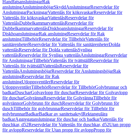
Handfatsanslutningar
Rak
anslutning
Anslutningsböjar
Skydd
Anslutningar
Reservdelar för
Anslutningar
Packningar
Vattenlås för köksvaskar
Reservdelar för
Vattenlås för köksvaskar
Vattenlås
Reservdelar för
Vattenlås
Dubbelkammarvattenlås
Reservdelar för
Dubbelkammarvattenlås
Diskhoanslutningar
Reservdelar för
Diskhoanslutningar
Rak anslutning
Reservdelar för Rak
anslutning
Tillbehör
Reservdelar för Tillbehör
Vattenlås för
sanitärenheter
Reservdelar för Vattenlås för sanitärenheter
Dolda
vattenlås
Reservdelar för Dolda vattenlås
Synliga
vattenlås
Reservdelar för Synliga vattenlås
Anslutningar
Reservdelar
för Anslutningar
Tillbehör
Vattenlås för tvättställ
Reservdelar för
Vattenlås för tvättställ
Vattenlås
Reservdelar för
Vattenlås
Anslutningsböjar
Reservdelar för Anslutningsböjar
Rak
anslutning
Reservdelar för Rak
anslutning
Utloppsventiler
Reservdelar för
Utloppsventiler
Tillbehör
Reservdelar för Tillbehör
Golvbrunnar och
badkar
Duschar
Golvavlopp för duschar
Reservdelar för Golvavlopp
för duschar
Golvränna
Reservdelar för Golvränna
Tillbehör för
golvrännor
Golvbrunn för dusch
Reservdelar för Golvbrunn för
dusch
Tillbehör för golvbrunnar
Reservdelar för Tillbehör för
golvbrunnar
Badkar
Badkar av sanitetsakryl
Rektangulära
badkar
Aggregatanslutningar för duschar och badkar
Vattenlås för
duschkar, d52
Reservdelar för Vattenlås för duschkar, d52
Utan propp
för avlopp
Reservdelar för Utan propp för avlopp
Propp för