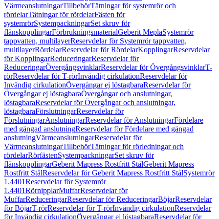
Värmeanslutningar
Tillbehör
Tätningar för systemrör och
rördelar
Tätningar för rördelar
Fästen för
systemrör
Systempackningar
Set skruv för
flänskopplingar
Förbrukningsmaterial
Geberit Mepla
Systemrör
tappvatten, multilayer
Reservdelar för Systemrör tappvatten,
multilayer
Rördelar
Reservdelar för Rördelar
Kopplingar
Reservdelar
för Kopplingar
Reduceringar
Reservdelar för
Reduceringar
Övergångsvinklar
Reservdelar för Övergångsvinklar
T-
rör
Reservdelar för T-rör
Invändig cirkulation
Reservdelar för
Invändig cirkulation
Övergångar ej löstagbara
Reservdelar för
Övergångar ej löstagbara
Övergångar och anslutningar,
löstagbara
Reservdelar för Övergångar och anslutningar,
löstagbara
Förslutningar
Reservdelar för
Förslutningar
Anslutningar
Reservdelar för Anslutningar
Fördelare
med gängad anslutning
Reservdelar för Fördelare med gängad
anslutning
Värmeanslutningar
Reservdelar för
Värmeanslutningar
Tillbehör
Tätningar för rörledningar och
rördelar
Rörfästen
Systempackningar
Set skruv för
flänskopplingar
Geberit Mapress Rostfritt Stål
Geberit Mapress
Rostfritt Stål
Reservdelar för Geberit Mapress Rostfritt Stål
Systemrör
1.4401
Reservdelar för Systemrör
1.4401
Rörnipplar
Muffar
Reservdelar för
Muffar
Reduceringar
Reservdelar för Reduceringar
Böjar
Reservdelar
för Böjar
T-rör
Reservdelar för T-rör
Invändig cirkulation
Reservdelar
för Invändig cirkulation
Övergångar ej löstagbara
Reservdelar för