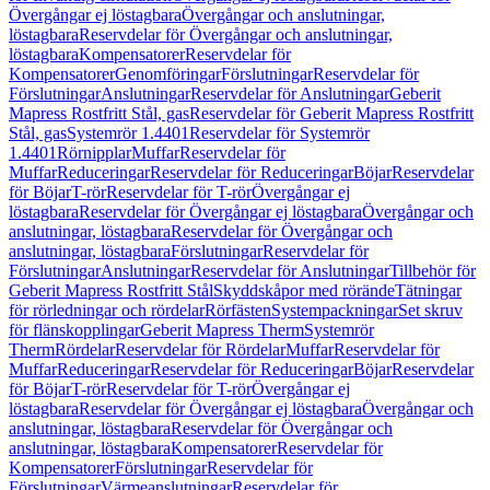
Övergångar ej löstagbara
Övergångar och anslutningar,
löstagbara
Reservdelar för Övergångar och anslutningar,
löstagbara
Kompensatorer
Reservdelar för
Kompensatorer
Genomföringar
Förslutningar
Reservdelar för
Förslutningar
Anslutningar
Reservdelar för Anslutningar
Geberit
Mapress Rostfritt Stål, gas
Reservdelar för Geberit Mapress Rostfritt
Stål, gas
Systemrör 1.4401
Reservdelar för Systemrör
1.4401
Rörnipplar
Muffar
Reservdelar för
Muffar
Reduceringar
Reservdelar för Reduceringar
Böjar
Reservdelar
för Böjar
T-rör
Reservdelar för T-rör
Övergångar ej
löstagbara
Reservdelar för Övergångar ej löstagbara
Övergångar och
anslutningar, löstagbara
Reservdelar för Övergångar och
anslutningar, löstagbara
Förslutningar
Reservdelar för
Förslutningar
Anslutningar
Reservdelar för Anslutningar
Tillbehör för
Geberit Mapress Rostfritt Stål
Skyddskåpor med rörände
Tätningar
för rörledningar och rördelar
Rörfästen
Systempackningar
Set skruv
för flänskopplingar
Geberit Mapress Therm
Systemrör
Therm
Rördelar
Reservdelar för Rördelar
Muffar
Reservdelar för
Muffar
Reduceringar
Reservdelar för Reduceringar
Böjar
Reservdelar
för Böjar
T-rör
Reservdelar för T-rör
Övergångar ej
löstagbara
Reservdelar för Övergångar ej löstagbara
Övergångar och
anslutningar, löstagbara
Reservdelar för Övergångar och
anslutningar, löstagbara
Kompensatorer
Reservdelar för
Kompensatorer
Förslutningar
Reservdelar för
Förslutningar
Värmeanslutningar
Reservdelar för