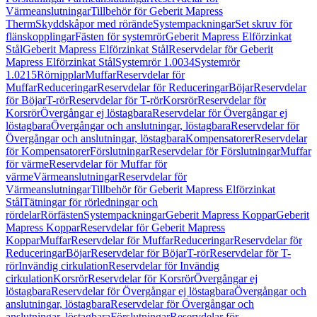
Värmeanslutningar
Tillbehör för Geberit Mapress
Therm
Skyddskåpor med rörände
Systempackningar
Set skruv för
flänskopplingar
Fästen för systemrör
Geberit Mapress Elförzinkat
Stål
Geberit Mapress Elförzinkat Stål
Reservdelar för Geberit
Mapress Elförzinkat Stål
Systemrör 1.0034
Systemrör
1.0215
Rörnipplar
Muffar
Reservdelar för
Muffar
Reduceringar
Reservdelar för Reduceringar
Böjar
Reservdelar
för Böjar
T-rör
Reservdelar för T-rör
Korsrör
Reservdelar för
Korsrör
Övergångar ej löstagbara
Reservdelar för Övergångar ej
löstagbara
Övergångar och anslutningar, löstagbara
Reservdelar för
Övergångar och anslutningar, löstagbara
Kompensatorer
Reservdelar
för Kompensatorer
Förslutningar
Reservdelar för Förslutningar
Muffar
för värme
Reservdelar för Muffar för
värme
Värmeanslutningar
Reservdelar för
Värmeanslutningar
Tillbehör för Geberit Mapress Elförzinkat
Stål
Tätningar för rörledningar och
rördelar
Rörfästen
Systempackningar
Geberit Mapress Koppar
Geberit
Mapress Koppar
Reservdelar för Geberit Mapress
Koppar
Muffar
Reservdelar för Muffar
Reduceringar
Reservdelar för
Reduceringar
Böjar
Reservdelar för Böjar
T-rör
Reservdelar för T-
rör
Invändig cirkulation
Reservdelar för Invändig
cirkulation
Korsrör
Reservdelar för Korsrör
Övergångar ej
löstagbara
Reservdelar för Övergångar ej löstagbara
Övergångar och
anslutningar, löstagbara
Reservdelar för Övergångar och
anslutningar, löstagbara
Förslutningar
Reservdelar för