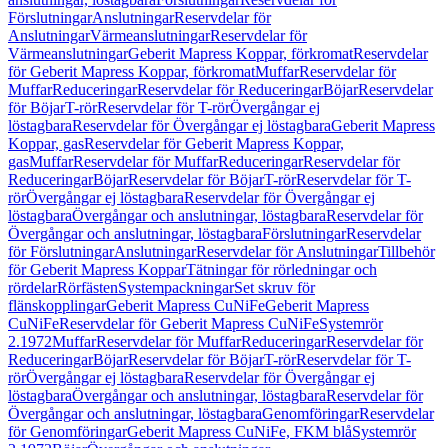
Förslutningar
Anslutningar
Reservdelar för
Anslutningar
Värmeanslutningar
Reservdelar för
Värmeanslutningar
Geberit Mapress Koppar, förkromat
Reservdelar
för Geberit Mapress Koppar, förkromat
Muffar
Reservdelar för
Muffar
Reduceringar
Reservdelar för Reduceringar
Böjar
Reservdelar
för Böjar
T-rör
Reservdelar för T-rör
Övergångar ej
löstagbara
Reservdelar för Övergångar ej löstagbara
Geberit Mapress
Koppar, gas
Reservdelar för Geberit Mapress Koppar,
gas
Muffar
Reservdelar för Muffar
Reduceringar
Reservdelar för
Reduceringar
Böjar
Reservdelar för Böjar
T-rör
Reservdelar för T-
rör
Övergångar ej löstagbara
Reservdelar för Övergångar ej
löstagbara
Övergångar och anslutningar, löstagbara
Reservdelar för
Övergångar och anslutningar, löstagbara
Förslutningar
Reservdelar
för Förslutningar
Anslutningar
Reservdelar för Anslutningar
Tillbehör
för Geberit Mapress Koppar
Tätningar för rörledningar och
rördelar
Rörfästen
Systempackningar
Set skruv för
flänskopplingar
Geberit Mapress CuNiFe
Geberit Mapress
CuNiFe
Reservdelar för Geberit Mapress CuNiFe
Systemrör
2.1972
Muffar
Reservdelar för Muffar
Reduceringar
Reservdelar för
Reduceringar
Böjar
Reservdelar för Böjar
T-rör
Reservdelar för T-
rör
Övergångar ej löstagbara
Reservdelar för Övergångar ej
löstagbara
Övergångar och anslutningar, löstagbara
Reservdelar för
Övergångar och anslutningar, löstagbara
Genomföringar
Reservdelar
för Genomföringar
Geberit Mapress CuNiFe, FKM blå
Systemrör