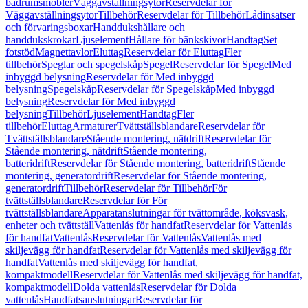
badrumsmöbler
Väggavställningsytor
Reservdelar för
Väggavställningsytor
Tillbehör
Reservdelar för Tillbehör
Lådinsatser
och förvaringsboxar
Handdukshållare och
handdukskrokar
Ljuselement
Hållare för bänkskivor
Handtag
Set
fotstöd
Magnettavlor
Eluttag
Reservdelar för Eluttag
Fler
tillbehör
Speglar och spegelskåp
Spegel
Reservdelar för Spegel
Med
inbyggd belysning
Reservdelar för Med inbyggd
belysning
Spegelskåp
Reservdelar för Spegelskåp
Med inbyggd
belysning
Reservdelar för Med inbyggd
belysning
Tillbehör
Ljuselement
Handtag
Fler
tillbehör
Eluttag
Armaturer
Tvättställsblandare
Reservdelar för
Tvättställsblandare
Stående montering, nätdrift
Reservdelar för
Stående montering, nätdrift
Stående montering,
batteridrift
Reservdelar för Stående montering, batteridrift
Stående
montering, generatordrift
Reservdelar för Stående montering,
generatordrift
Tillbehör
Reservdelar för Tillbehör
För
tvättställsblandare
Reservdelar för För
tvättställsblandare
Apparatanslutningar för tvättområde, köksvask,
enheter och tvättställ
Vattenlås för handfat
Reservdelar för Vattenlås
för handfat
Vattenlås
Reservdelar för Vattenlås
Vattenlås med
skiljevägg för handfat
Reservdelar för Vattenlås med skiljevägg för
handfat
Vattenlås med skiljevägg för handfat,
kompaktmodell
Reservdelar för Vattenlås med skiljevägg för handfat,
kompaktmodell
Dolda vattenlås
Reservdelar för Dolda
vattenlås
Handfatsanslutningar
Reservdelar för