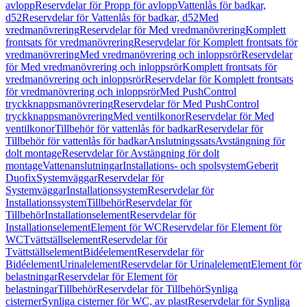
avlopp
Reservdelar för Propp för avlopp
Vattenlås för badkar,
d52
Reservdelar för Vattenlås för badkar, d52
Med
vredmanövrering
Reservdelar för Med vredmanövrering
Komplett
frontsats för vredmanövrering
Reservdelar för Komplett frontsats för
vredmanövrering
Med vredmanövrering och inloppsrör
Reservdelar
för Med vredmanövrering och inloppsrör
Komplett frontsats för
vredmanövrering och inloppsrör
Reservdelar för Komplett frontsats
för vredmanövrering och inloppsrör
Med PushControl
tryckknappsmanövrering
Reservdelar för Med PushControl
tryckknappsmanövrering
Med ventilkonor
Reservdelar för Med
ventilkonor
Tillbehör för vattenlås för badkar
Reservdelar för
Tillbehör för vattenlås för badkar
Anslutningssats
Avstängning för
dolt montage
Reservdelar för Avstängning för dolt
montage
Vattenanslutningar
Installations- och spolsystem
Geberit
Duofix
Systemväggar
Reservdelar för
Systemväggar
Installationssystem
Reservdelar för
Installationssystem
Tillbehör
Reservdelar för
Tillbehör
Installationselement
Reservdelar för
Installationselement
Element för WC
Reservdelar för Element för
WC
Tvättställselement
Reservdelar för
Tvättställselement
Bidéelement
Reservdelar för
Bidéelement
Urinalelement
Reservdelar för Urinalelement
Element för
belastningar
Reservdelar för Element för
belastningar
Tillbehör
Reservdelar för Tillbehör
Synliga
cisterner
Synliga cisterner för WC, av plast
Reservdelar för Synliga