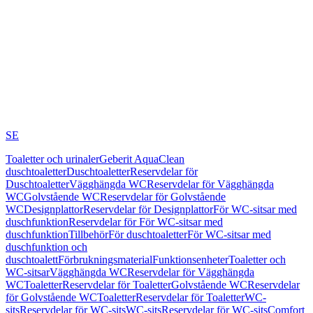
SE
Toaletter och urinaler
Geberit AquaClean
duschtoaletter
Duschtoaletter
Reservdelar för
Duschtoaletter
Vägghängda WC
Reservdelar för Vägghängda
WC
Golvstående WC
Reservdelar för Golvstående
WC
Designplattor
Reservdelar för Designplattor
För WC-sitsar med
duschfunktion
Reservdelar för För WC-sitsar med
duschfunktion
Tillbehör
För duschtoaletter
För WC-sitsar med
duschfunktion och
duschtoalett
Förbrukningsmaterial
Funktionsenheter
Toaletter och
WC-sitsar
Vägghängda WC
Reservdelar för Vägghängda
WC
Toaletter
Reservdelar för Toaletter
Golvstående WC
Reservdelar
för Golvstående WC
Toaletter
Reservdelar för Toaletter
WC-
sits
Reservdelar för WC-sits
WC-sits
Reservdelar för WC-sits
Comfort