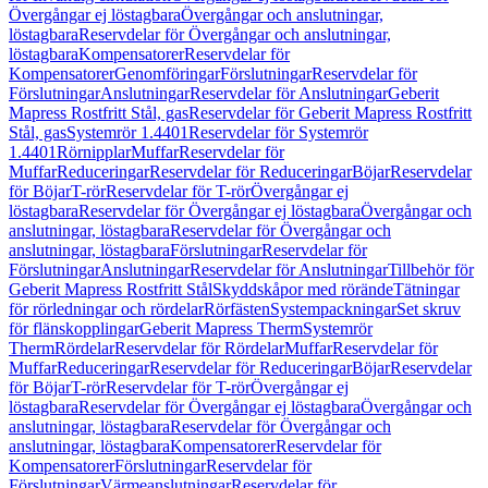
Övergångar ej löstagbara
Övergångar och anslutningar,
löstagbara
Reservdelar för Övergångar och anslutningar,
löstagbara
Kompensatorer
Reservdelar för
Kompensatorer
Genomföringar
Förslutningar
Reservdelar för
Förslutningar
Anslutningar
Reservdelar för Anslutningar
Geberit
Mapress Rostfritt Stål, gas
Reservdelar för Geberit Mapress Rostfritt
Stål, gas
Systemrör 1.4401
Reservdelar för Systemrör
1.4401
Rörnipplar
Muffar
Reservdelar för
Muffar
Reduceringar
Reservdelar för Reduceringar
Böjar
Reservdelar
för Böjar
T-rör
Reservdelar för T-rör
Övergångar ej
löstagbara
Reservdelar för Övergångar ej löstagbara
Övergångar och
anslutningar, löstagbara
Reservdelar för Övergångar och
anslutningar, löstagbara
Förslutningar
Reservdelar för
Förslutningar
Anslutningar
Reservdelar för Anslutningar
Tillbehör för
Geberit Mapress Rostfritt Stål
Skyddskåpor med rörände
Tätningar
för rörledningar och rördelar
Rörfästen
Systempackningar
Set skruv
för flänskopplingar
Geberit Mapress Therm
Systemrör
Therm
Rördelar
Reservdelar för Rördelar
Muffar
Reservdelar för
Muffar
Reduceringar
Reservdelar för Reduceringar
Böjar
Reservdelar
för Böjar
T-rör
Reservdelar för T-rör
Övergångar ej
löstagbara
Reservdelar för Övergångar ej löstagbara
Övergångar och
anslutningar, löstagbara
Reservdelar för Övergångar och
anslutningar, löstagbara
Kompensatorer
Reservdelar för
Kompensatorer
Förslutningar
Reservdelar för
Förslutningar
Värmeanslutningar
Reservdelar för