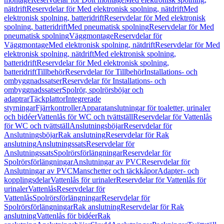
nätdrift
Reservdelar för Med elektronisk spolning, nätdrift
Med
elektronisk spolning, batteridrift
Reservdelar för Med elektronisk
spolning, batteridrift
Med pneumatisk spolning
Reservdelar för Med
pneumatisk spolning
Väggmontage
Reservdelar för
Väggmontage
Med elektronisk spolning, nätdrift
Reservdelar för Med
elektronisk spolning, nätdrift
Med elektronisk spolning,
batteridrift
Reservdelar för Med elektronisk spolning,
batteridrift
Tillbehör
Reservdelar för Tillbehör
Installations- och
ombyggnadssatser
Reservdelar för Installations- och
ombyggnadssatser
Spolrör, spolrörsböjar och
adaptrar
Täckplattor
Integrerade
styrningar
Fjärrkontroller
Apparatanslutningar för toaletter, urinaler
och bidéer
Vattenlås för WC och tvättställ
Reservdelar för Vattenlås
för WC och tvättställ
Anslutningsböjar
Reservdelar för
Anslutningsböjar
Rak anslutning
Reservdelar för Rak
anslutning
Anslutningssats
Reservdelar för
Anslutningssats
Spolrörsförlängningar
Reservdelar för
Spolrörsförlängningar
Anslutningar av PVC
Reservdelar för
Anslutningar av PVC
Manschetter och täckkåpor
Adapter- och
kopplingsdelar
Vattenlås för urinaler
Reservdelar för Vattenlås för
urinaler
Vattenlås
Reservdelar för
Vattenlås
Spolrörsförlängningar
Reservdelar för
Spolrörsförlängningar
Rak anslutning
Reservdelar för Rak
anslutning
Vattenlås för bidéer
Rak