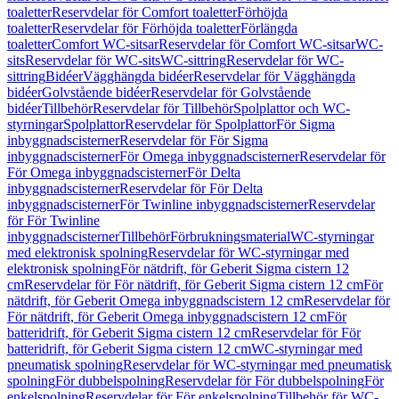
toaletter
Reservdelar för Comfort toaletter
Förhöjda
toaletter
Reservdelar för Förhöjda toaletter
Förlängda
toaletter
Comfort WC-sitsar
Reservdelar för Comfort WC-sitsar
WC-
sits
Reservdelar för WC-sits
WC-sittring
Reservdelar för WC-
sittring
Bidéer
Vägghängda bidéer
Reservdelar för Vägghängda
bidéer
Golvstående bidéer
Reservdelar för Golvstående
bidéer
Tillbehör
Reservdelar för Tillbehör
Spolplattor och WC-
styrningar
Spolplattor
Reservdelar för Spolplattor
För Sigma
inbyggnadscisterner
Reservdelar för För Sigma
inbyggnadscisterner
För Omega inbyggnadscisterner
Reservdelar för
För Omega inbyggnadscisterner
För Delta
inbyggnadscisterner
Reservdelar för För Delta
inbyggnadscisterner
För Twinline inbyggnadscisterner
Reservdelar
för För Twinline
inbyggnadscisterner
Tillbehör
Förbrukningsmaterial
WC-styrningar
med elektronisk spolning
Reservdelar för WC-styrningar med
elektronisk spolning
För nätdrift, för Geberit Sigma cistern 12
cm
Reservdelar för För nätdrift, för Geberit Sigma cistern 12 cm
För
nätdrift, för Geberit Omega inbyggnadscistern 12 cm
Reservdelar för
För nätdrift, för Geberit Omega inbyggnadscistern 12 cm
För
batteridrift, för Geberit Sigma cistern 12 cm
Reservdelar för För
batteridrift, för Geberit Sigma cistern 12 cm
WC-styrningar med
pneumatisk spolning
Reservdelar för WC-styrningar med pneumatisk
spolning
För dubbelspolning
Reservdelar för För dubbelspolning
För
enkelspolning
Reservdelar för För enkelspolning
Tillbehör för WC-