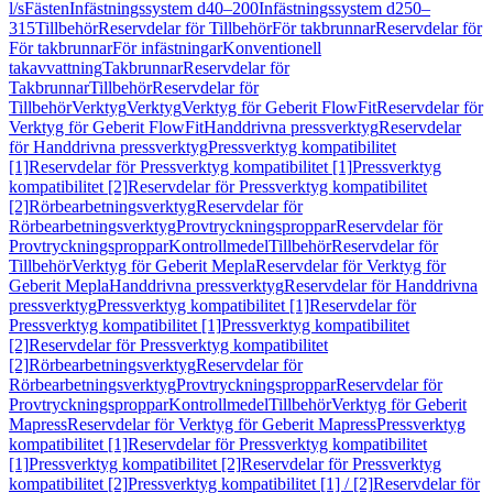
l/s
Fästen
Infästningssystem d40–200
Infästningssystem d250–
315
Tillbehör
Reservdelar för Tillbehör
För takbrunnar
Reservdelar för
För takbrunnar
För infästningar
Konventionell
takavvattning
Takbrunnar
Reservdelar för
Takbrunnar
Tillbehör
Reservdelar för
Tillbehör
Verktyg
Verktyg
Verktyg för Geberit FlowFit
Reservdelar för
Verktyg för Geberit FlowFit
Handdrivna pressverktyg
Reservdelar
för Handdrivna pressverktyg
Pressverktyg kompatibilitet
[1]
Reservdelar för Pressverktyg kompatibilitet [1]
Pressverktyg
kompatibilitet [2]
Reservdelar för Pressverktyg kompatibilitet
[2]
Rörbearbetningsverktyg
Reservdelar för
Rörbearbetningsverktyg
Provtryckningsproppar
Reservdelar för
Provtryckningsproppar
Kontrollmedel
Tillbehör
Reservdelar för
Tillbehör
Verktyg för Geberit Mepla
Reservdelar för Verktyg för
Geberit Mepla
Handdrivna pressverktyg
Reservdelar för Handdrivna
pressverktyg
Pressverktyg kompatibilitet [1]
Reservdelar för
Pressverktyg kompatibilitet [1]
Pressverktyg kompatibilitet
[2]
Reservdelar för Pressverktyg kompatibilitet
[2]
Rörbearbetningsverktyg
Reservdelar för
Rörbearbetningsverktyg
Provtryckningsproppar
Reservdelar för
Provtryckningsproppar
Kontrollmedel
Tillbehör
Verktyg för Geberit
Mapress
Reservdelar för Verktyg för Geberit Mapress
Pressverktyg
kompatibilitet [1]
Reservdelar för Pressverktyg kompatibilitet
[1]
Pressverktyg kompatibilitet [2]
Reservdelar för Pressverktyg
kompatibilitet [2]
Pressverktyg kompatibilitet [1] / [2]
Reservdelar för