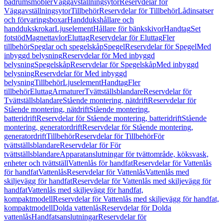
badrumsmöbler
Väggavställningsytor
Reservdelar för
Väggavställningsytor
Tillbehör
Reservdelar för Tillbehör
Lådinsatser
och förvaringsboxar
Handdukshållare och
handdukskrokar
Ljuselement
Hållare för bänkskivor
Handtag
Set
fotstöd
Magnettavlor
Eluttag
Reservdelar för Eluttag
Fler
tillbehör
Speglar och spegelskåp
Spegel
Reservdelar för Spegel
Med
inbyggd belysning
Reservdelar för Med inbyggd
belysning
Spegelskåp
Reservdelar för Spegelskåp
Med inbyggd
belysning
Reservdelar för Med inbyggd
belysning
Tillbehör
Ljuselement
Handtag
Fler
tillbehör
Eluttag
Armaturer
Tvättställsblandare
Reservdelar för
Tvättställsblandare
Stående montering, nätdrift
Reservdelar för
Stående montering, nätdrift
Stående montering,
batteridrift
Reservdelar för Stående montering, batteridrift
Stående
montering, generatordrift
Reservdelar för Stående montering,
generatordrift
Tillbehör
Reservdelar för Tillbehör
För
tvättställsblandare
Reservdelar för För
tvättställsblandare
Apparatanslutningar för tvättområde, köksvask,
enheter och tvättställ
Vattenlås för handfat
Reservdelar för Vattenlås
för handfat
Vattenlås
Reservdelar för Vattenlås
Vattenlås med
skiljevägg för handfat
Reservdelar för Vattenlås med skiljevägg för
handfat
Vattenlås med skiljevägg för handfat,
kompaktmodell
Reservdelar för Vattenlås med skiljevägg för handfat,
kompaktmodell
Dolda vattenlås
Reservdelar för Dolda
vattenlås
Handfatsanslutningar
Reservdelar för