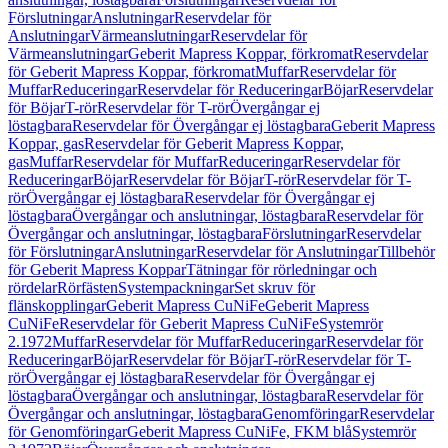
Förslutningar
Anslutningar
Reservdelar för
Anslutningar
Värmeanslutningar
Reservdelar för
Värmeanslutningar
Geberit Mapress Koppar, förkromat
Reservdelar
för Geberit Mapress Koppar, förkromat
Muffar
Reservdelar för
Muffar
Reduceringar
Reservdelar för Reduceringar
Böjar
Reservdelar
för Böjar
T-rör
Reservdelar för T-rör
Övergångar ej
löstagbara
Reservdelar för Övergångar ej löstagbara
Geberit Mapress
Koppar, gas
Reservdelar för Geberit Mapress Koppar,
gas
Muffar
Reservdelar för Muffar
Reduceringar
Reservdelar för
Reduceringar
Böjar
Reservdelar för Böjar
T-rör
Reservdelar för T-
rör
Övergångar ej löstagbara
Reservdelar för Övergångar ej
löstagbara
Övergångar och anslutningar, löstagbara
Reservdelar för
Övergångar och anslutningar, löstagbara
Förslutningar
Reservdelar
för Förslutningar
Anslutningar
Reservdelar för Anslutningar
Tillbehör
för Geberit Mapress Koppar
Tätningar för rörledningar och
rördelar
Rörfästen
Systempackningar
Set skruv för
flänskopplingar
Geberit Mapress CuNiFe
Geberit Mapress
CuNiFe
Reservdelar för Geberit Mapress CuNiFe
Systemrör
2.1972
Muffar
Reservdelar för Muffar
Reduceringar
Reservdelar för
Reduceringar
Böjar
Reservdelar för Böjar
T-rör
Reservdelar för T-
rör
Övergångar ej löstagbara
Reservdelar för Övergångar ej
löstagbara
Övergångar och anslutningar, löstagbara
Reservdelar för
Övergångar och anslutningar, löstagbara
Genomföringar
Reservdelar
för Genomföringar
Geberit Mapress CuNiFe, FKM blå
Systemrör