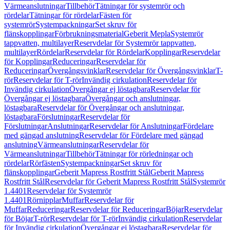
Värmeanslutningar
Tillbehör
Tätningar för systemrör och
rördelar
Tätningar för rördelar
Fästen för
systemrör
Systempackningar
Set skruv för
flänskopplingar
Förbrukningsmaterial
Geberit Mepla
Systemrör
tappvatten, multilayer
Reservdelar för Systemrör tappvatten,
multilayer
Rördelar
Reservdelar för Rördelar
Kopplingar
Reservdelar
för Kopplingar
Reduceringar
Reservdelar för
Reduceringar
Övergångsvinklar
Reservdelar för Övergångsvinklar
T-
rör
Reservdelar för T-rör
Invändig cirkulation
Reservdelar för
Invändig cirkulation
Övergångar ej löstagbara
Reservdelar för
Övergångar ej löstagbara
Övergångar och anslutningar,
löstagbara
Reservdelar för Övergångar och anslutningar,
löstagbara
Förslutningar
Reservdelar för
Förslutningar
Anslutningar
Reservdelar för Anslutningar
Fördelare
med gängad anslutning
Reservdelar för Fördelare med gängad
anslutning
Värmeanslutningar
Reservdelar för
Värmeanslutningar
Tillbehör
Tätningar för rörledningar och
rördelar
Rörfästen
Systempackningar
Set skruv för
flänskopplingar
Geberit Mapress Rostfritt Stål
Geberit Mapress
Rostfritt Stål
Reservdelar för Geberit Mapress Rostfritt Stål
Systemrör
1.4401
Reservdelar för Systemrör
1.4401
Rörnipplar
Muffar
Reservdelar för
Muffar
Reduceringar
Reservdelar för Reduceringar
Böjar
Reservdelar
för Böjar
T-rör
Reservdelar för T-rör
Invändig cirkulation
Reservdelar
för Invändig cirkulation
Övergångar ej löstagbara
Reservdelar för