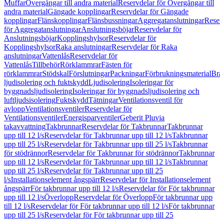
Muffar
Övergångar till andra material
Reservdelar för Övergångar till
andra material
Gängade kopplingar
Reservdelar för Gängade
kopplingar
Flänskopplingar
Flänsbussningar
Aggregatanslutningar
Rese
för Aggregatanslutningar
Anslutningsböjar
Reservdelar för
Anslutningsböjar
Kopplingshylsor
Reservdelar för
Kopplingshylsor
Raka anslutningar
Reservdelar för Raka
anslutningar
Vattenlås
Reservdelar för
Vattenlås
Tillbehör
Rörklammrar
Fästen för
rörklammrar
Stödskal
Förslutningar
Packningar
Förbrukningsmaterial
Br
ljudisolering och fuktskydd
Ljudisolering
Isoleringar för
byggnadsljudisolering
Isoleringar för byggnadsljudisolering och
luftljudsisolering
Fuktskydd
Tätningar
Ventilationsventil för
avlopp
Ventilationsventiler
Reservdelar för
Ventilationsventiler
Energisparventiler
Geberit Pluvia
takavvattning
Takbrunnar
Reservdelar för Takbrunnar
Takbrunnar
upp till 12 l/s
Reservdelar för Takbrunnar upp till 12 l/s
Takbrunnar
upp till 25 l/s
Reservdelar för Takbrunnar upp till 25 l/s
Takbrunnar
för stödrännor
Reservdelar för Takbrunnar för stödrännor
Takbrunnar
upp till 12 l/s
Reservdelar för Takbrunnar upp till 12 l/s
Takbrunnar
upp till 25 l/s
Reservdelar för Takbrunnar upp till 25
l/s
Installationselement ångspärr
Reservdelar för Installationselement
ångspärr
För takbrunnar upp till 12 l/s
Reservdelar för För takbrunnar
upp till 12 l/s
Överlopp
Reservdelar för Överlopp
För takbrunnar upp
till 12 l/s
Reservdelar för För takbrunnar upp till 12 l/s
För takbrunnar
upp till 25 l/s
Reservdelar för För takbrunnar upp till 25