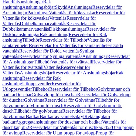
Handfatsanslutningar
Rak
anslutning
Anslutningsböjar
Skydd
Anslutningar
Reservdelar för
Anslutningar
Packningar
Vattenlås för köksvaskar
Reservdelar för
Vattenlås för köksvaskar
Vattenlås
Reservdelar för
Vattenlås
Dubbelkammarvattenlås
Reservdelar för
Dubbelkammarvattenlås
Diskhoanslutningar
Reservdelar för
Diskhoanslutningar
Rak anslutning
Reservdelar för Rak
anslutning
Tillbehör
Reservdelar för Tillbehör
Vattenlås för
sanitärenheter
Reservdelar för Vattenlås för sanitärenheter
Dolda
vattenlås
Reservdelar för Dolda vattenlås
Synliga
vattenlås
Reservdelar för Synliga vattenlås
Anslutningar
Reservdelar
för Anslutningar
Tillbehör
Vattenlås för tvättställ
Reservdelar för
Vattenlås för tvättställ
Vattenlås
Reservdelar för
Vattenlås
Anslutningsböjar
Reservdelar för Anslutningsböjar
Rak
anslutning
Reservdelar för Rak
anslutning
Utloppsventiler
Reservdelar för
Utloppsventiler
Tillbehör
Reservdelar för Tillbehör
Golvbrunnar och
badkar
Duschar
Golvavlopp för duschar
Reservdelar för Golvavlopp
för duschar
Golvränna
Reservdelar för Golvränna
Tillbehör för
golvrännor
Golvbrunn för dusch
Reservdelar för Golvbrunn för
dusch
Tillbehör för golvbrunnar
Reservdelar för Tillbehör för
golvbrunnar
Badkar
Badkar av sanitetsakryl
Rektangulära
badkar
Aggregatanslutningar för duschar och badkar
Vattenlås för
duschkar, d52
Reservdelar för Vattenlås för duschkar, d52
Utan propp
för avlopp
Reservdelar för Utan propp för avlopp
Propp för