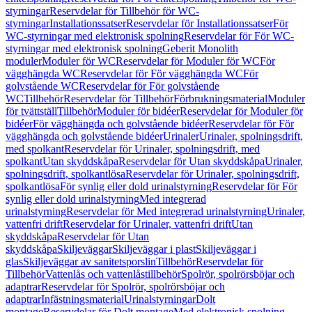
styrningar
Reservdelar för Tillbehör för WC-
styrningar
Installationssatser
Reservdelar för Installationssatser
För
WC-styrningar med elektronisk spolning
Reservdelar för För WC-
styrningar med elektronisk spolning
Geberit Monolith
moduler
Moduler för WC
Reservdelar för Moduler för WC
För
vägghängda WC
Reservdelar för För vägghängda WC
För
golvstående WC
Reservdelar för För golvstående
WC
Tillbehör
Reservdelar för Tillbehör
Förbrukningsmaterial
Moduler
för tvättställ
Tillbehör
Moduler för bidéer
Reservdelar för Moduler för
bidéer
För vägghängda och golvstående bidéer
Reservdelar för För
vägghängda och golvstående bidéer
Urinaler
Urinaler, spolningsdrift,
med spolkant
Reservdelar för Urinaler, spolningsdrift, med
spolkant
Utan skyddskåpa
Reservdelar för Utan skyddskåpa
Urinaler,
spolningsdrift, spolkantlösa
Reservdelar för Urinaler, spolningsdrift,
spolkantlösa
För synlig eller dold urinalstyrning
Reservdelar för För
synlig eller dold urinalstyrning
Med integrerad
urinalstyrning
Reservdelar för Med integrerad urinalstyrning
Urinaler,
vattenfri drift
Reservdelar för Urinaler, vattenfri drift
Utan
skyddskåpa
Reservdelar för Utan
skyddskåpa
Skiljeväggar
Skiljeväggar i plast
Skiljeväggar i
glas
Skiljeväggar av sanitetsporslin
Tillbehör
Reservdelar för
Tillbehör
Vattenlås och vattenlåstillbehör
Spolrör, spolrörsböjar och
adaptrar
Reservdelar för Spolrör, spolrörsböjar och
adaptrar
Infästningsmaterial
Urinalstyrningar
Dolt
montage
Reservdelar för Dolt montage
Med elektronisk spolning,