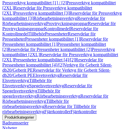
Pressverktyg kompatibilitet [1] / [2]
Pressverktyg kompatibilitet
[2XL]
Reservdelar för Pressverktyg kompatibilitet
[2XL]
Pressverktyg kompatibilitet [3]
Reservdelar för Pressverktyg
kompatibilitet [3]
Rörbearbetningsverktyg
Reservdelar för
Rörbearbetningsverktyg
Provtryckningsproppar
Reservdelar för
Provtryckningsproppar
Kontrollmedel
Reservdelar för
Kontrollmedel
Tillbehör
Pressenheter
Reservdelar för
Pressenheter
Pressenheter kompatibilitet [1]
Reservdelar för
Pressenheter kompatibilitet [1]
Pressenheter kompatibilitet
[2]
Reservdelar för Pressenheter kompatibilitet [2]
Pressverktyg
kompatibilitet [2XL]
Reservdelar för Pressverktyg kompatibilitet
[2XL]
Pressenheter kompatibilitet [4]/[2]
Reservdelar för
Pressenheter kompatibilitet [4]/[2]
Verktyg för Geberit Silent-
db20/Geberit PE
Reservdelar för Verktyg för Geberit Silent-
db20/Geberit PE
Elsvetsverktyg
Reservdelar för
Elsvetsverktyg
Tillbehör för
Elsvetsverktyg
Spegelsvetsverktyg
Reservdelar för
Spegelsvetsverktyg
Tillbehör för
spegelsvetsverktyg
Rörbearbetningsverktyg
Reservdelar för
Rörbearbetningsverktyg
Tillbehör för
rörbearbetningsverktyg
Reservdelar för Tillbehör för
rörbearbetningsverktyg
Fjärrkontroller
Fjärrkontroller
Produktkategorier
Badrumsserier
Nyheter