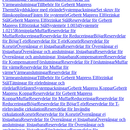
Värmeanslutningar
Tillbehör för Geberit Mapress
Therm
Skyddskåpor med rörände
Systempackningar
Set skruv för
flänskopplingar
Fästen för systemrör
Geberit Mapress Elförzinkat
Stål
Geberit Mapress Elförzinkat Stål
Reservdelar för Geberit
Mapress Elförzinkat Stål
Systemrör 1.0034
Systemrör
1.0215
Rörnipplar
Muffar
Reservdelar för
Muffar
Reduceringar
Reservdelar för Reduceringar
Böjar
Reservdelar
för Böjar
T-rör
Reservdelar för T-rör
Korsrör
Reservdelar för
Korsrör
Övergångar ej löstagbara
Reservdelar för Övergångar ej
löstagbara
Övergångar och anslutningar, löstagbara
Reservdelar för
Övergångar och anslutningar, löstagbara
Kompensatorer
Reservdelar
för Kompensatorer
Förslutningar
Reservdelar för Förslutningar
Muffar
för värme
Reservdelar för Muffar för
värme
Värmeanslutningar
Reservdelar för
Värmeanslutningar
Tillbehör för Geberit Mapress Elförzinkat
Stål
Tätningar för rörledningar och
rördelar
Rörfästen
Systempackningar
Geberit Mapress Koppar
Geberit
Mapress Koppar
Reservdelar för Geberit Mapress
Koppar
Muffar
Reservdelar för Muffar
Reduceringar
Reservdelar för
Reduceringar
Böjar
Reservdelar för Böjar
T-rör
Reservdelar för T-
rör
Invändig cirkulation
Reservdelar för Invändig
cirkulation
Korsrör
Reservdelar för Korsrör
Övergångar ej
löstagbara
Reservdelar för Övergångar ej löstagbara
Övergångar och
anslutningar, löstagbara
Reservdelar för Övergångar och
anslutningar, löstagbara
Förslutningar
Reservdelar för