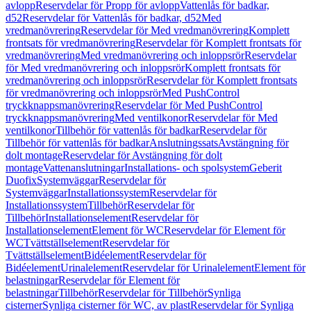
avlopp
Reservdelar för Propp för avlopp
Vattenlås för badkar,
d52
Reservdelar för Vattenlås för badkar, d52
Med
vredmanövrering
Reservdelar för Med vredmanövrering
Komplett
frontsats för vredmanövrering
Reservdelar för Komplett frontsats för
vredmanövrering
Med vredmanövrering och inloppsrör
Reservdelar
för Med vredmanövrering och inloppsrör
Komplett frontsats för
vredmanövrering och inloppsrör
Reservdelar för Komplett frontsats
för vredmanövrering och inloppsrör
Med PushControl
tryckknappsmanövrering
Reservdelar för Med PushControl
tryckknappsmanövrering
Med ventilkonor
Reservdelar för Med
ventilkonor
Tillbehör för vattenlås för badkar
Reservdelar för
Tillbehör för vattenlås för badkar
Anslutningssats
Avstängning för
dolt montage
Reservdelar för Avstängning för dolt
montage
Vattenanslutningar
Installations- och spolsystem
Geberit
Duofix
Systemväggar
Reservdelar för
Systemväggar
Installationssystem
Reservdelar för
Installationssystem
Tillbehör
Reservdelar för
Tillbehör
Installationselement
Reservdelar för
Installationselement
Element för WC
Reservdelar för Element för
WC
Tvättställselement
Reservdelar för
Tvättställselement
Bidéelement
Reservdelar för
Bidéelement
Urinalelement
Reservdelar för Urinalelement
Element för
belastningar
Reservdelar för Element för
belastningar
Tillbehör
Reservdelar för Tillbehör
Synliga
cisterner
Synliga cisterner för WC, av plast
Reservdelar för Synliga