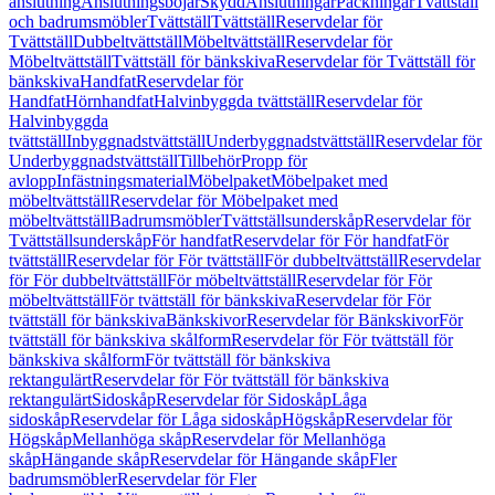
anslutning
Anslutningsböjar
Skydd
Anslutningar
Packningar
Tvättställ
och badrumsmöbler
Tvättställ
Tvättställ
Reservdelar för
Tvättställ
Dubbeltvättställ
Möbeltvättställ
Reservdelar för
Möbeltvättställ
Tvättställ för bänkskiva
Reservdelar för Tvättställ för
bänkskiva
Handfat
Reservdelar för
Handfat
Hörnhandfat
Halvinbyggda tvättställ
Reservdelar för
Halvinbyggda
tvättställ
Inbyggnadstvättställ
Underbyggnadstvättställ
Reservdelar för
Underbyggnadstvättställ
Tillbehör
Propp för
avlopp
Infästningsmaterial
Möbelpaket
Möbelpaket med
möbeltvättställ
Reservdelar för Möbelpaket med
möbeltvättställ
Badrumsmöbler
Tvättställsunderskåp
Reservdelar för
Tvättställsunderskåp
För handfat
Reservdelar för För handfat
För
tvättställ
Reservdelar för För tvättställ
För dubbeltvättställ
Reservdelar
för För dubbeltvättställ
För möbeltvättställ
Reservdelar för För
möbeltvättställ
För tvättställ för bänkskiva
Reservdelar för För
tvättställ för bänkskiva
Bänkskivor
Reservdelar för Bänkskivor
För
tvättställ för bänkskiva skålform
Reservdelar för För tvättställ för
bänkskiva skålform
För tvättställ för bänkskiva
rektangulärt
Reservdelar för För tvättställ för bänkskiva
rektangulärt
Sidoskåp
Reservdelar för Sidoskåp
Låga
sidoskåp
Reservdelar för Låga sidoskåp
Högskåp
Reservdelar för
Högskåp
Mellanhöga skåp
Reservdelar för Mellanhöga
skåp
Hängande skåp
Reservdelar för Hängande skåp
Fler
badrumsmöbler
Reservdelar för Fler