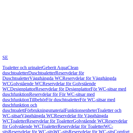
SE
Toaletter och urinaler
Geberit AquaClean
duschtoaletter
Duschtoaletter
Reservdelar för
Duschtoaletter
Vägghängda WC
Reservdelar för Vägghängda
WC
Golvstående WC
Reservdelar för Golvstående
WC
Designplattor
Reservdelar för Designplattor
För WC-sitsar med
duschfunktion
Reservdelar för För WC-sitsar med
duschfunktion
Tillbehör
För duschtoaletter
För WC-sitsar med
duschfunktion och
duschtoalett
Förbrukningsmaterial
Funktionsenheter
Toaletter och
WC-sitsar
Vägghängda WC
Reservdelar för Vägghängda
WC
Toaletter
Reservdelar för Toaletter
Golvstående WC
Reservdelar
för Golvstående WC
Toaletter
Reservdelar för Toaletter
WC-
sits
Reservdelar för WC-sits
WC-sits
Reservdelar för WC-sits
Comfort