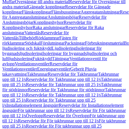
Muffar
Övergångar till andra material
Reservdelar för Övergångar till
andra material
Gängade kopplingar
Reservdelar för Gängade
kopplingar
Flänskopplingar
Flänsbussningar
Aggregatanslutningar
Rese
för Aggregatanslutningar
Anslutningsböjar
Reservdelar för
Anslutningsböjar
Kopplingshylsor
Reservdelar för
Kopplingshylsor
Raka anslutningar
Reservdelar för Raka
anslutningar
Vattenlås
Reservdelar för
Vattenlås
Tillbehör
Rörklammrar
Fästen för
rörklammrar
Stödskal
Förslutningar
Packningar
Förbrukningsmaterial
Br
ljudisolering och fuktskydd
Ljudisolering
Isoleringar för
byggnadsljudisolering
Isoleringar för byggnadsljudisolering och
luftljudsisolering
Fuktskydd
Tätningar
Ventilationsventil för
avlopp
Ventilationsventiler
Reservdelar för
Ventilationsventiler
Energisparventiler
Geberit Pluvia
takavvattning
Takbrunnar
Reservdelar för Takbrunnar
Takbrunnar
upp till 12 l/s
Reservdelar för Takbrunnar upp till 12 l/s
Takbrunnar
upp till 25 l/s
Reservdelar för Takbrunnar upp till 25 l/s
Takbrunnar
för stödrännor
Reservdelar för Takbrunnar för stödrännor
Takbrunnar
upp till 12 l/s
Reservdelar för Takbrunnar upp till 12 l/s
Takbrunnar
upp till 25 l/s
Reservdelar för Takbrunnar upp till 25
l/s
Installationselement ångspärr
Reservdelar för Installationselement
ångspärr
För takbrunnar upp till 12 l/s
Reservdelar för För takbrunnar
upp till 12 l/s
Överlopp
Reservdelar för Överlopp
För takbrunnar upp
till 12 l/s
Reservdelar för För takbrunnar upp till 12 l/s
För takbrunnar
upp till 25 l/s
Reservdelar för För takbrunnar upp till 25