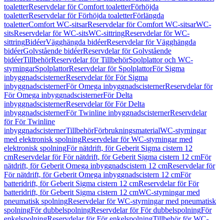
toaletter
Reservdelar för Comfort toaletter
Förhöjda
toaletter
Reservdelar för Förhöjda toaletter
Förlängda
toaletter
Comfort WC-sitsar
Reservdelar för Comfort WC-sitsar
WC-
sits
Reservdelar för WC-sits
WC-sittring
Reservdelar för WC-
sittring
Bidéer
Vägghängda bidéer
Reservdelar för Vägghängda
bidéer
Golvstående bidéer
Reservdelar för Golvstående
bidéer
Tillbehör
Reservdelar för Tillbehör
Spolplattor och WC-
styrningar
Spolplattor
Reservdelar för Spolplattor
För Sigma
inbyggnadscisterner
Reservdelar för För Sigma
inbyggnadscisterner
För Omega inbyggnadscisterner
Reservdelar för
För Omega inbyggnadscisterner
För Delta
inbyggnadscisterner
Reservdelar för För Delta
inbyggnadscisterner
För Twinline inbyggnadscisterner
Reservdelar
för För Twinline
inbyggnadscisterner
Tillbehör
Förbrukningsmaterial
WC-styrningar
med elektronisk spolning
Reservdelar för WC-styrningar med
elektronisk spolning
För nätdrift, för Geberit Sigma cistern 12
cm
Reservdelar för För nätdrift, för Geberit Sigma cistern 12 cm
För
nätdrift, för Geberit Omega inbyggnadscistern 12 cm
Reservdelar för
För nätdrift, för Geberit Omega inbyggnadscistern 12 cm
För
batteridrift, för Geberit Sigma cistern 12 cm
Reservdelar för För
batteridrift, för Geberit Sigma cistern 12 cm
WC-styrningar med
pneumatisk spolning
Reservdelar för WC-styrningar med pneumatisk
spolning
För dubbelspolning
Reservdelar för För dubbelspolning
För
enkelspolning
Reservdelar för För enkelspolning
Tillbehör för WC-