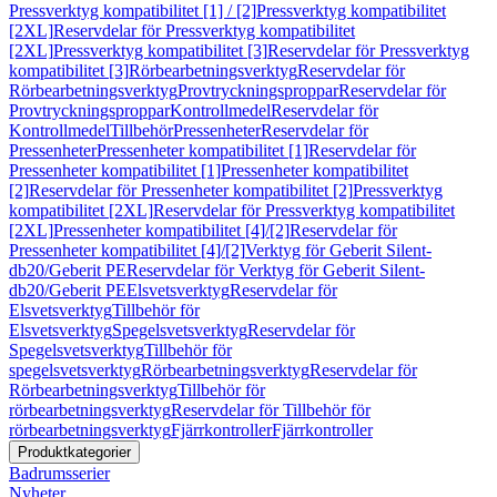
Pressverktyg kompatibilitet [1] / [2]
Pressverktyg kompatibilitet
[2XL]
Reservdelar för Pressverktyg kompatibilitet
[2XL]
Pressverktyg kompatibilitet [3]
Reservdelar för Pressverktyg
kompatibilitet [3]
Rörbearbetningsverktyg
Reservdelar för
Rörbearbetningsverktyg
Provtryckningsproppar
Reservdelar för
Provtryckningsproppar
Kontrollmedel
Reservdelar för
Kontrollmedel
Tillbehör
Pressenheter
Reservdelar för
Pressenheter
Pressenheter kompatibilitet [1]
Reservdelar för
Pressenheter kompatibilitet [1]
Pressenheter kompatibilitet
[2]
Reservdelar för Pressenheter kompatibilitet [2]
Pressverktyg
kompatibilitet [2XL]
Reservdelar för Pressverktyg kompatibilitet
[2XL]
Pressenheter kompatibilitet [4]/[2]
Reservdelar för
Pressenheter kompatibilitet [4]/[2]
Verktyg för Geberit Silent-
db20/Geberit PE
Reservdelar för Verktyg för Geberit Silent-
db20/Geberit PE
Elsvetsverktyg
Reservdelar för
Elsvetsverktyg
Tillbehör för
Elsvetsverktyg
Spegelsvetsverktyg
Reservdelar för
Spegelsvetsverktyg
Tillbehör för
spegelsvetsverktyg
Rörbearbetningsverktyg
Reservdelar för
Rörbearbetningsverktyg
Tillbehör för
rörbearbetningsverktyg
Reservdelar för Tillbehör för
rörbearbetningsverktyg
Fjärrkontroller
Fjärrkontroller
Produktkategorier
Badrumsserier
Nyheter