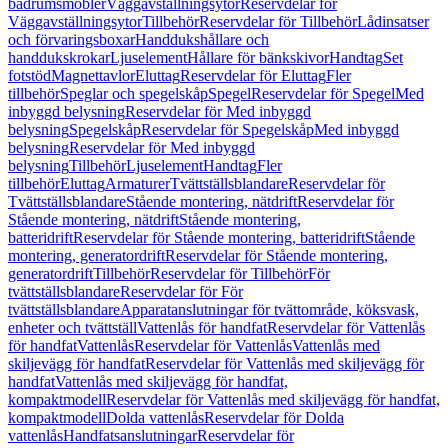
badrumsmöbler
Väggavställningsytor
Reservdelar för
Väggavställningsytor
Tillbehör
Reservdelar för Tillbehör
Lådinsatser
och förvaringsboxar
Handdukshållare och
handdukskrokar
Ljuselement
Hållare för bänkskivor
Handtag
Set
fotstöd
Magnettavlor
Eluttag
Reservdelar för Eluttag
Fler
tillbehör
Speglar och spegelskåp
Spegel
Reservdelar för Spegel
Med
inbyggd belysning
Reservdelar för Med inbyggd
belysning
Spegelskåp
Reservdelar för Spegelskåp
Med inbyggd
belysning
Reservdelar för Med inbyggd
belysning
Tillbehör
Ljuselement
Handtag
Fler
tillbehör
Eluttag
Armaturer
Tvättställsblandare
Reservdelar för
Tvättställsblandare
Stående montering, nätdrift
Reservdelar för
Stående montering, nätdrift
Stående montering,
batteridrift
Reservdelar för Stående montering, batteridrift
Stående
montering, generatordrift
Reservdelar för Stående montering,
generatordrift
Tillbehör
Reservdelar för Tillbehör
För
tvättställsblandare
Reservdelar för För
tvättställsblandare
Apparatanslutningar för tvättområde, köksvask,
enheter och tvättställ
Vattenlås för handfat
Reservdelar för Vattenlås
för handfat
Vattenlås
Reservdelar för Vattenlås
Vattenlås med
skiljevägg för handfat
Reservdelar för Vattenlås med skiljevägg för
handfat
Vattenlås med skiljevägg för handfat,
kompaktmodell
Reservdelar för Vattenlås med skiljevägg för handfat,
kompaktmodell
Dolda vattenlås
Reservdelar för Dolda
vattenlås
Handfatsanslutningar
Reservdelar för