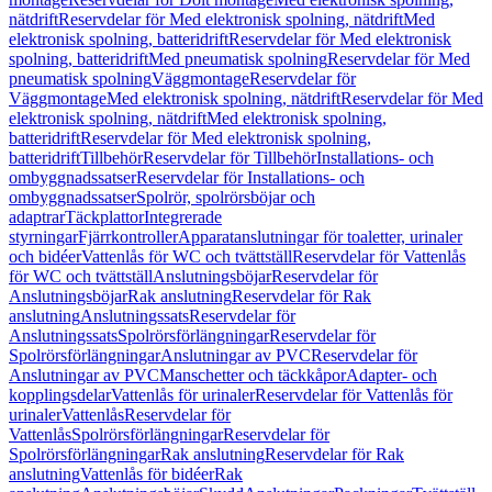
nätdrift
Reservdelar för Med elektronisk spolning, nätdrift
Med
elektronisk spolning, batteridrift
Reservdelar för Med elektronisk
spolning, batteridrift
Med pneumatisk spolning
Reservdelar för Med
pneumatisk spolning
Väggmontage
Reservdelar för
Väggmontage
Med elektronisk spolning, nätdrift
Reservdelar för Med
elektronisk spolning, nätdrift
Med elektronisk spolning,
batteridrift
Reservdelar för Med elektronisk spolning,
batteridrift
Tillbehör
Reservdelar för Tillbehör
Installations- och
ombyggnadssatser
Reservdelar för Installations- och
ombyggnadssatser
Spolrör, spolrörsböjar och
adaptrar
Täckplattor
Integrerade
styrningar
Fjärrkontroller
Apparatanslutningar för toaletter, urinaler
och bidéer
Vattenlås för WC och tvättställ
Reservdelar för Vattenlås
för WC och tvättställ
Anslutningsböjar
Reservdelar för
Anslutningsböjar
Rak anslutning
Reservdelar för Rak
anslutning
Anslutningssats
Reservdelar för
Anslutningssats
Spolrörsförlängningar
Reservdelar för
Spolrörsförlängningar
Anslutningar av PVC
Reservdelar för
Anslutningar av PVC
Manschetter och täckkåpor
Adapter- och
kopplingsdelar
Vattenlås för urinaler
Reservdelar för Vattenlås för
urinaler
Vattenlås
Reservdelar för
Vattenlås
Spolrörsförlängningar
Reservdelar för
Spolrörsförlängningar
Rak anslutning
Reservdelar för Rak
anslutning
Vattenlås för bidéer
Rak