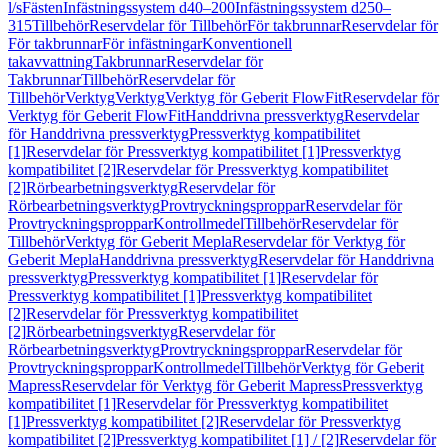
l/s
Fästen
Infästningssystem d40–200
Infästningssystem d250–
315
Tillbehör
Reservdelar för Tillbehör
För takbrunnar
Reservdelar för
För takbrunnar
För infästningar
Konventionell
takavvattning
Takbrunnar
Reservdelar för
Takbrunnar
Tillbehör
Reservdelar för
Tillbehör
Verktyg
Verktyg
Verktyg för Geberit FlowFit
Reservdelar för
Verktyg för Geberit FlowFit
Handdrivna pressverktyg
Reservdelar
för Handdrivna pressverktyg
Pressverktyg kompatibilitet
[1]
Reservdelar för Pressverktyg kompatibilitet [1]
Pressverktyg
kompatibilitet [2]
Reservdelar för Pressverktyg kompatibilitet
[2]
Rörbearbetningsverktyg
Reservdelar för
Rörbearbetningsverktyg
Provtryckningsproppar
Reservdelar för
Provtryckningsproppar
Kontrollmedel
Tillbehör
Reservdelar för
Tillbehör
Verktyg för Geberit Mepla
Reservdelar för Verktyg för
Geberit Mepla
Handdrivna pressverktyg
Reservdelar för Handdrivna
pressverktyg
Pressverktyg kompatibilitet [1]
Reservdelar för
Pressverktyg kompatibilitet [1]
Pressverktyg kompatibilitet
[2]
Reservdelar för Pressverktyg kompatibilitet
[2]
Rörbearbetningsverktyg
Reservdelar för
Rörbearbetningsverktyg
Provtryckningsproppar
Reservdelar för
Provtryckningsproppar
Kontrollmedel
Tillbehör
Verktyg för Geberit
Mapress
Reservdelar för Verktyg för Geberit Mapress
Pressverktyg
kompatibilitet [1]
Reservdelar för Pressverktyg kompatibilitet
[1]
Pressverktyg kompatibilitet [2]
Reservdelar för Pressverktyg
kompatibilitet [2]
Pressverktyg kompatibilitet [1] / [2]
Reservdelar för