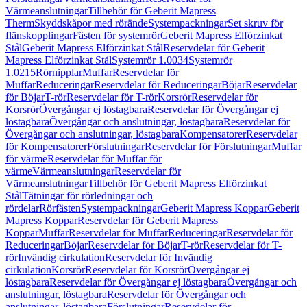
Värmeanslutningar
Tillbehör för Geberit Mapress
Therm
Skyddskåpor med rörände
Systempackningar
Set skruv för
flänskopplingar
Fästen för systemrör
Geberit Mapress Elförzinkat
Stål
Geberit Mapress Elförzinkat Stål
Reservdelar för Geberit
Mapress Elförzinkat Stål
Systemrör 1.0034
Systemrör
1.0215
Rörnipplar
Muffar
Reservdelar för
Muffar
Reduceringar
Reservdelar för Reduceringar
Böjar
Reservdelar
för Böjar
T-rör
Reservdelar för T-rör
Korsrör
Reservdelar för
Korsrör
Övergångar ej löstagbara
Reservdelar för Övergångar ej
löstagbara
Övergångar och anslutningar, löstagbara
Reservdelar för
Övergångar och anslutningar, löstagbara
Kompensatorer
Reservdelar
för Kompensatorer
Förslutningar
Reservdelar för Förslutningar
Muffar
för värme
Reservdelar för Muffar för
värme
Värmeanslutningar
Reservdelar för
Värmeanslutningar
Tillbehör för Geberit Mapress Elförzinkat
Stål
Tätningar för rörledningar och
rördelar
Rörfästen
Systempackningar
Geberit Mapress Koppar
Geberit
Mapress Koppar
Reservdelar för Geberit Mapress
Koppar
Muffar
Reservdelar för Muffar
Reduceringar
Reservdelar för
Reduceringar
Böjar
Reservdelar för Böjar
T-rör
Reservdelar för T-
rör
Invändig cirkulation
Reservdelar för Invändig
cirkulation
Korsrör
Reservdelar för Korsrör
Övergångar ej
löstagbara
Reservdelar för Övergångar ej löstagbara
Övergångar och
anslutningar, löstagbara
Reservdelar för Övergångar och
anslutningar, löstagbara
Förslutningar
Reservdelar för