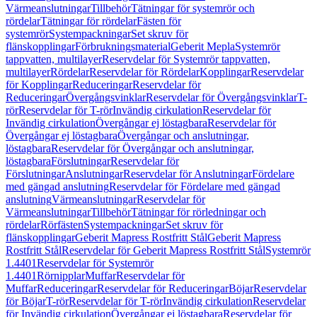
Värmeanslutningar
Tillbehör
Tätningar för systemrör och
rördelar
Tätningar för rördelar
Fästen för
systemrör
Systempackningar
Set skruv för
flänskopplingar
Förbrukningsmaterial
Geberit Mepla
Systemrör
tappvatten, multilayer
Reservdelar för Systemrör tappvatten,
multilayer
Rördelar
Reservdelar för Rördelar
Kopplingar
Reservdelar
för Kopplingar
Reduceringar
Reservdelar för
Reduceringar
Övergångsvinklar
Reservdelar för Övergångsvinklar
T-
rör
Reservdelar för T-rör
Invändig cirkulation
Reservdelar för
Invändig cirkulation
Övergångar ej löstagbara
Reservdelar för
Övergångar ej löstagbara
Övergångar och anslutningar,
löstagbara
Reservdelar för Övergångar och anslutningar,
löstagbara
Förslutningar
Reservdelar för
Förslutningar
Anslutningar
Reservdelar för Anslutningar
Fördelare
med gängad anslutning
Reservdelar för Fördelare med gängad
anslutning
Värmeanslutningar
Reservdelar för
Värmeanslutningar
Tillbehör
Tätningar för rörledningar och
rördelar
Rörfästen
Systempackningar
Set skruv för
flänskopplingar
Geberit Mapress Rostfritt Stål
Geberit Mapress
Rostfritt Stål
Reservdelar för Geberit Mapress Rostfritt Stål
Systemrör
1.4401
Reservdelar för Systemrör
1.4401
Rörnipplar
Muffar
Reservdelar för
Muffar
Reduceringar
Reservdelar för Reduceringar
Böjar
Reservdelar
för Böjar
T-rör
Reservdelar för T-rör
Invändig cirkulation
Reservdelar
för Invändig cirkulation
Övergångar ej löstagbara
Reservdelar för