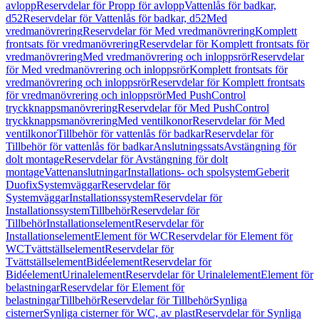
avlopp
Reservdelar för Propp för avlopp
Vattenlås för badkar,
d52
Reservdelar för Vattenlås för badkar, d52
Med
vredmanövrering
Reservdelar för Med vredmanövrering
Komplett
frontsats för vredmanövrering
Reservdelar för Komplett frontsats för
vredmanövrering
Med vredmanövrering och inloppsrör
Reservdelar
för Med vredmanövrering och inloppsrör
Komplett frontsats för
vredmanövrering och inloppsrör
Reservdelar för Komplett frontsats
för vredmanövrering och inloppsrör
Med PushControl
tryckknappsmanövrering
Reservdelar för Med PushControl
tryckknappsmanövrering
Med ventilkonor
Reservdelar för Med
ventilkonor
Tillbehör för vattenlås för badkar
Reservdelar för
Tillbehör för vattenlås för badkar
Anslutningssats
Avstängning för
dolt montage
Reservdelar för Avstängning för dolt
montage
Vattenanslutningar
Installations- och spolsystem
Geberit
Duofix
Systemväggar
Reservdelar för
Systemväggar
Installationssystem
Reservdelar för
Installationssystem
Tillbehör
Reservdelar för
Tillbehör
Installationselement
Reservdelar för
Installationselement
Element för WC
Reservdelar för Element för
WC
Tvättställselement
Reservdelar för
Tvättställselement
Bidéelement
Reservdelar för
Bidéelement
Urinalelement
Reservdelar för Urinalelement
Element för
belastningar
Reservdelar för Element för
belastningar
Tillbehör
Reservdelar för Tillbehör
Synliga
cisterner
Synliga cisterner för WC, av plast
Reservdelar för Synliga