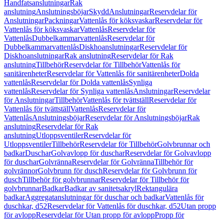
Handfatsanslutningar
Rak
anslutning
Anslutningsböjar
Skydd
Anslutningar
Reservdelar för
Anslutningar
Packningar
Vattenlås för köksvaskar
Reservdelar för
Vattenlås för köksvaskar
Vattenlås
Reservdelar för
Vattenlås
Dubbelkammarvattenlås
Reservdelar för
Dubbelkammarvattenlås
Diskhoanslutningar
Reservdelar för
Diskhoanslutningar
Rak anslutning
Reservdelar för Rak
anslutning
Tillbehör
Reservdelar för Tillbehör
Vattenlås för
sanitärenheter
Reservdelar för Vattenlås för sanitärenheter
Dolda
vattenlås
Reservdelar för Dolda vattenlås
Synliga
vattenlås
Reservdelar för Synliga vattenlås
Anslutningar
Reservdelar
för Anslutningar
Tillbehör
Vattenlås för tvättställ
Reservdelar för
Vattenlås för tvättställ
Vattenlås
Reservdelar för
Vattenlås
Anslutningsböjar
Reservdelar för Anslutningsböjar
Rak
anslutning
Reservdelar för Rak
anslutning
Utloppsventiler
Reservdelar för
Utloppsventiler
Tillbehör
Reservdelar för Tillbehör
Golvbrunnar och
badkar
Duschar
Golvavlopp för duschar
Reservdelar för Golvavlopp
för duschar
Golvränna
Reservdelar för Golvränna
Tillbehör för
golvrännor
Golvbrunn för dusch
Reservdelar för Golvbrunn för
dusch
Tillbehör för golvbrunnar
Reservdelar för Tillbehör för
golvbrunnar
Badkar
Badkar av sanitetsakryl
Rektangulära
badkar
Aggregatanslutningar för duschar och badkar
Vattenlås för
duschkar, d52
Reservdelar för Vattenlås för duschkar, d52
Utan propp
för avlopp
Reservdelar för Utan propp för avlopp
Propp för