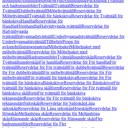
anslutning
Anslutningsböjar
Skydd
Anslutningar
Packningar
Tvättställ
och badrumsmöbler
Tvättställ
Tvättställ
Reservdelar för
Tvättställ
Dubbeltvättställ
Möbeltvättställ
Reservdelar för
Möbeltvättställ
Tvättställ för bänkskiva
Reservdelar för Tvättställ för
bänkskiva
Handfat
Reservdelar för
Handfat
Hörnhandfat
Halvinbyggda tvättställ
Reservdelar för
Halvinbyggda
tvättställ
Inbyggnadstvättställ
Underbyggnadstvättställ
Reservdelar för
Underbyggnadstvättställ
Tillbehör
Propp för
avlopp
Infästningsmaterial
Möbelpaket
Möbelpaket med
möbeltvättställ
Reservdelar för Möbelpaket med
möbeltvättställ
Badrumsmöbler
Tvättställsunderskåp
Reservdelar för
Tvättställsunderskåp
För handfat
Reservdelar för För handfat
För
tvättställ
Reservdelar för För tvättställ
För dubbeltvättställ
Reservdelar
för För dubbeltvättställ
För möbeltvättställ
Reservdelar för För
möbeltvättställ
För tvättställ för bänkskiva
Reservdelar för För
tvättställ för bänkskiva
Bänkskivor
Reservdelar för Bänkskivor
För
tvättställ för bänkskiva skålform
Reservdelar för För tvättställ för
bänkskiva skålform
För tvättställ för bänkskiva
rektangulärt
Reservdelar för För tvättställ för bänkskiva
rektangulärt
Sidoskåp
Reservdelar för Sidoskåp
Låga
sidoskåp
Reservdelar för Låga sidoskåp
Högskåp
Reservdelar för
Högskåp
Mellanhöga skåp
Reservdelar för Mellanhöga
skåp
Hängande skåp
Reservdelar för Hängande skåp
Fler
badrumsmöbler
Reservdelar för Fler