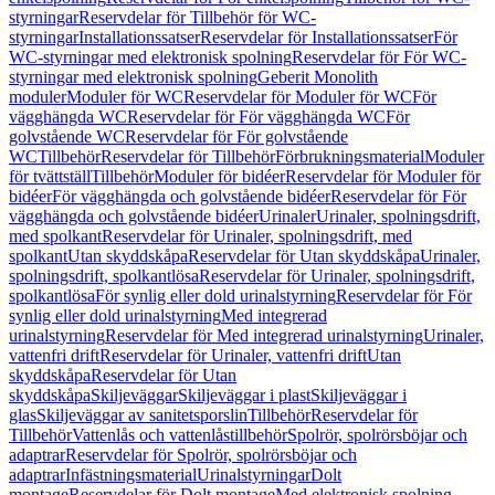
styrningar
Reservdelar för Tillbehör för WC-
styrningar
Installationssatser
Reservdelar för Installationssatser
För
WC-styrningar med elektronisk spolning
Reservdelar för För WC-
styrningar med elektronisk spolning
Geberit Monolith
moduler
Moduler för WC
Reservdelar för Moduler för WC
För
vägghängda WC
Reservdelar för För vägghängda WC
För
golvstående WC
Reservdelar för För golvstående
WC
Tillbehör
Reservdelar för Tillbehör
Förbrukningsmaterial
Moduler
för tvättställ
Tillbehör
Moduler för bidéer
Reservdelar för Moduler för
bidéer
För vägghängda och golvstående bidéer
Reservdelar för För
vägghängda och golvstående bidéer
Urinaler
Urinaler, spolningsdrift,
med spolkant
Reservdelar för Urinaler, spolningsdrift, med
spolkant
Utan skyddskåpa
Reservdelar för Utan skyddskåpa
Urinaler,
spolningsdrift, spolkantlösa
Reservdelar för Urinaler, spolningsdrift,
spolkantlösa
För synlig eller dold urinalstyrning
Reservdelar för För
synlig eller dold urinalstyrning
Med integrerad
urinalstyrning
Reservdelar för Med integrerad urinalstyrning
Urinaler,
vattenfri drift
Reservdelar för Urinaler, vattenfri drift
Utan
skyddskåpa
Reservdelar för Utan
skyddskåpa
Skiljeväggar
Skiljeväggar i plast
Skiljeväggar i
glas
Skiljeväggar av sanitetsporslin
Tillbehör
Reservdelar för
Tillbehör
Vattenlås och vattenlåstillbehör
Spolrör, spolrörsböjar och
adaptrar
Reservdelar för Spolrör, spolrörsböjar och
adaptrar
Infästningsmaterial
Urinalstyrningar
Dolt
montage
Reservdelar för Dolt montage
Med elektronisk spolning,