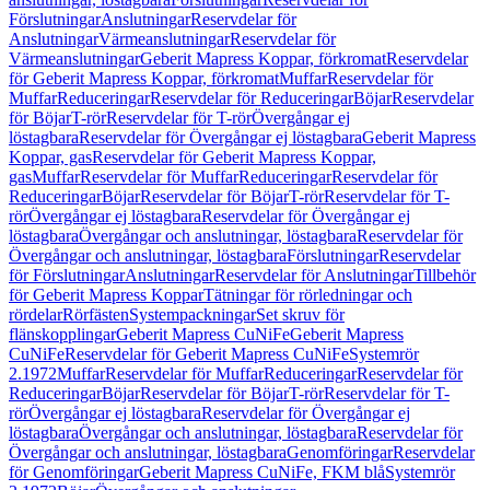
Förslutningar
Anslutningar
Reservdelar för
Anslutningar
Värmeanslutningar
Reservdelar för
Värmeanslutningar
Geberit Mapress Koppar, förkromat
Reservdelar
för Geberit Mapress Koppar, förkromat
Muffar
Reservdelar för
Muffar
Reduceringar
Reservdelar för Reduceringar
Böjar
Reservdelar
för Böjar
T-rör
Reservdelar för T-rör
Övergångar ej
löstagbara
Reservdelar för Övergångar ej löstagbara
Geberit Mapress
Koppar, gas
Reservdelar för Geberit Mapress Koppar,
gas
Muffar
Reservdelar för Muffar
Reduceringar
Reservdelar för
Reduceringar
Böjar
Reservdelar för Böjar
T-rör
Reservdelar för T-
rör
Övergångar ej löstagbara
Reservdelar för Övergångar ej
löstagbara
Övergångar och anslutningar, löstagbara
Reservdelar för
Övergångar och anslutningar, löstagbara
Förslutningar
Reservdelar
för Förslutningar
Anslutningar
Reservdelar för Anslutningar
Tillbehör
för Geberit Mapress Koppar
Tätningar för rörledningar och
rördelar
Rörfästen
Systempackningar
Set skruv för
flänskopplingar
Geberit Mapress CuNiFe
Geberit Mapress
CuNiFe
Reservdelar för Geberit Mapress CuNiFe
Systemrör
2.1972
Muffar
Reservdelar för Muffar
Reduceringar
Reservdelar för
Reduceringar
Böjar
Reservdelar för Böjar
T-rör
Reservdelar för T-
rör
Övergångar ej löstagbara
Reservdelar för Övergångar ej
löstagbara
Övergångar och anslutningar, löstagbara
Reservdelar för
Övergångar och anslutningar, löstagbara
Genomföringar
Reservdelar
för Genomföringar
Geberit Mapress CuNiFe, FKM blå
Systemrör