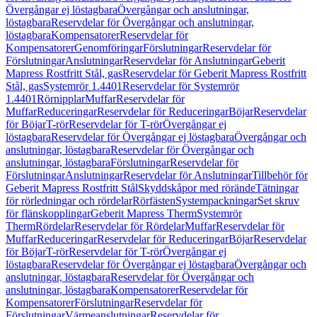
Övergångar ej löstagbara
Övergångar och anslutningar,
löstagbara
Reservdelar för Övergångar och anslutningar,
löstagbara
Kompensatorer
Reservdelar för
Kompensatorer
Genomföringar
Förslutningar
Reservdelar för
Förslutningar
Anslutningar
Reservdelar för Anslutningar
Geberit
Mapress Rostfritt Stål, gas
Reservdelar för Geberit Mapress Rostfritt
Stål, gas
Systemrör 1.4401
Reservdelar för Systemrör
1.4401
Rörnipplar
Muffar
Reservdelar för
Muffar
Reduceringar
Reservdelar för Reduceringar
Böjar
Reservdelar
för Böjar
T-rör
Reservdelar för T-rör
Övergångar ej
löstagbara
Reservdelar för Övergångar ej löstagbara
Övergångar och
anslutningar, löstagbara
Reservdelar för Övergångar och
anslutningar, löstagbara
Förslutningar
Reservdelar för
Förslutningar
Anslutningar
Reservdelar för Anslutningar
Tillbehör för
Geberit Mapress Rostfritt Stål
Skyddskåpor med rörände
Tätningar
för rörledningar och rördelar
Rörfästen
Systempackningar
Set skruv
för flänskopplingar
Geberit Mapress Therm
Systemrör
Therm
Rördelar
Reservdelar för Rördelar
Muffar
Reservdelar för
Muffar
Reduceringar
Reservdelar för Reduceringar
Böjar
Reservdelar
för Böjar
T-rör
Reservdelar för T-rör
Övergångar ej
löstagbara
Reservdelar för Övergångar ej löstagbara
Övergångar och
anslutningar, löstagbara
Reservdelar för Övergångar och
anslutningar, löstagbara
Kompensatorer
Reservdelar för
Kompensatorer
Förslutningar
Reservdelar för
Förslutningar
Värmeanslutningar
Reservdelar för