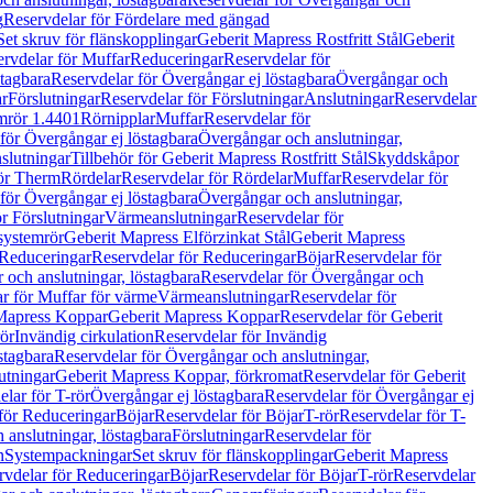
g
Reservdelar för Fördelare med gängad
Set skruv för flänskopplingar
Geberit Mapress Rostfritt Stål
Geberit
rvdelar för Muffar
Reduceringar
Reservdelar för
tagbara
Reservdelar för Övergångar ej löstagbara
Övergångar och
r
Förslutningar
Reservdelar för Förslutningar
Anslutningar
Reservdelar
mrör 1.4401
Rörnipplar
Muffar
Reservdelar för
för Övergångar ej löstagbara
Övergångar och anslutningar,
slutningar
Tillbehör för Geberit Mapress Rostfritt Stål
Skyddskåpor
ör Therm
Rördelar
Reservdelar för Rördelar
Muffar
Reservdelar för
för Övergångar ej löstagbara
Övergångar och anslutningar,
r Förslutningar
Värmeanslutningar
Reservdelar för
 systemrör
Geberit Mapress Elförzinkat Stål
Geberit Mapress
Reduceringar
Reservdelar för Reduceringar
Böjar
Reservdelar för
och anslutningar, löstagbara
Reservdelar för Övergångar och
r för Muffar för värme
Värmeanslutningar
Reservdelar för
Mapress Koppar
Geberit Mapress Koppar
Reservdelar för Geberit
rör
Invändig cirkulation
Reservdelar för Invändig
stagbara
Reservdelar för Övergångar och anslutningar,
utningar
Geberit Mapress Koppar, förkromat
Reservdelar för Geberit
lar för T-rör
Övergångar ej löstagbara
Reservdelar för Övergångar ej
för Reduceringar
Böjar
Reservdelar för Böjar
T-rör
Reservdelar för T-
 anslutningar, löstagbara
Förslutningar
Reservdelar för
n
Systempackningar
Set skruv för flänskopplingar
Geberit Mapress
rvdelar för Reduceringar
Böjar
Reservdelar för Böjar
T-rör
Reservdelar