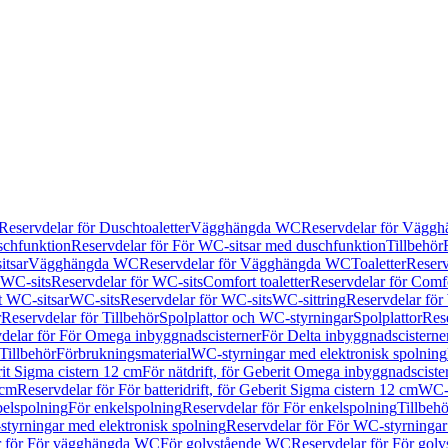
Reservdelar för Duschtoaletter
Vägghängda WC
Reservdelar för Vägg
schfunktion
Reservdelar för För WC-sitsar med duschfunktion
Tillbehör
itsar
Vägghängda WC
Reservdelar för Vägghängda WC
Toaletter
Reserv
WC-sits
Reservdelar för WC-sits
Comfort toaletter
Reservdelar för Comfo
t WC-sitsar
WC-sits
Reservdelar för WC-sits
WC-sittring
Reservdelar för
r
Reservdelar för Tillbehör
Spolplattor och WC-styrningar
Spolplattor
Rese
delar för För Omega inbyggnadscisterner
För Delta inbyggnadscisterne
Tillbehör
Förbrukningsmaterial
WC-styrningar med elektronisk spolning
rit Sigma cistern 12 cm
För nätdrift, för Geberit Omega inbyggnadscist
 cm
Reservdelar för För batteridrift, för Geberit Sigma cistern 12 cm
WC-s
belspolning
För enkelspolning
Reservdelar för För enkelspolning
Tillbeh
tyrningar med elektronisk spolning
Reservdelar för För WC-styrningar
r för För vägghängda WC
För golvstående WC
Reservdelar för För gol