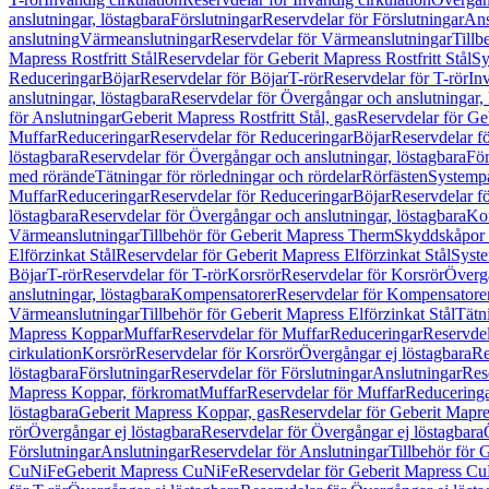
anslutningar, löstagbara
Förslutningar
Reservdelar för Förslutningar
Ans
anslutning
Värmeanslutningar
Reservdelar för Värmeanslutningar
Tillb
Mapress Rostfritt Stål
Reservdelar för Geberit Mapress Rostfritt Stål
Sy
Reduceringar
Böjar
Reservdelar för Böjar
T-rör
Reservdelar för T-rör
In
anslutningar, löstagbara
Reservdelar för Övergångar och anslutningar, 
för Anslutningar
Geberit Mapress Rostfritt Stål, gas
Reservdelar för Geb
Muffar
Reduceringar
Reservdelar för Reduceringar
Böjar
Reservdelar f
löstagbara
Reservdelar för Övergångar och anslutningar, löstagbara
För
med rörände
Tätningar för rörledningar och rördelar
Rörfästen
Systemp
Muffar
Reduceringar
Reservdelar för Reduceringar
Böjar
Reservdelar f
löstagbara
Reservdelar för Övergångar och anslutningar, löstagbara
Ko
Värmeanslutningar
Tillbehör för Geberit Mapress Therm
Skyddskåpor 
Elförzinkat Stål
Reservdelar för Geberit Mapress Elförzinkat Stål
Syste
Böjar
T-rör
Reservdelar för T-rör
Korsrör
Reservdelar för Korsrör
Övergå
anslutningar, löstagbara
Kompensatorer
Reservdelar för Kompensatore
Värmeanslutningar
Tillbehör för Geberit Mapress Elförzinkat Stål
Tätn
Mapress Koppar
Muffar
Reservdelar för Muffar
Reduceringar
Reservdel
cirkulation
Korsrör
Reservdelar för Korsrör
Övergångar ej löstagbara
Re
löstagbara
Förslutningar
Reservdelar för Förslutningar
Anslutningar
Res
Mapress Koppar, förkromat
Muffar
Reservdelar för Muffar
Reducering
löstagbara
Geberit Mapress Koppar, gas
Reservdelar för Geberit Mapr
rör
Övergångar ej löstagbara
Reservdelar för Övergångar ej löstagbara
Förslutningar
Anslutningar
Reservdelar för Anslutningar
Tillbehör för
CuNiFe
Geberit Mapress CuNiFe
Reservdelar för Geberit Mapress C