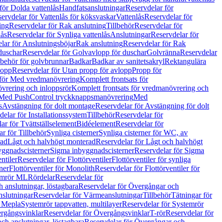
för Dolda vattenlås
Handfatsanslutningar
Reservdelar för
ervdelar för Vattenlås för köksvaskar
Vattenlås
Reservdelar för
ing
Reservdelar för Rak anslutning
Tillbehör
Reservdelar för
lås
Reservdelar för Synliga vattenlås
Anslutningar
Reservdelar för
lar för Anslutningsböjar
Rak anslutning
Reservdelar för Rak
duschar
Reservdelar för Golvavlopp för duschar
Golvränna
Reservdelar
lbehör för golvbrunnar
Badkar
Badkar av sanitetsakryl
Rektangulära
lopp
Reservdelar för Utan propp för avlopp
Propp för
 för Med vredmanövrering
Komplett frontsats för
vrering och inloppsrör
Komplett frontsats för vredmanövrering och
 Med PushControl tryckknappsmanövrering
Med
s
Avstängning för dolt montage
Reservdelar för Avstängning för dolt
elar för Installationssystem
Tillbehör
Reservdelar för
ar för Tvättställselement
Bidéelement
Reservdelar för
r för Tillbehör
Synliga cisterner
Synliga cisterner för WC, av
rad
Lågt och halvhögt monterad
Reservdelar för Lågt och halvhögt
yggnadscisterner
Sigma inbyggnadscisterner
Reservdelar för Sigma
ntiler
Reservdelar för Flottörventiler
Flottörventiler för synliga
ner
Flottörventiler för Monolith
Reservdelar för Flottörventiler för
emrör ML
Rördelar
Reservdelar för
 anslutningar, löstagbara
Reservdelar för Övergångar och
slutningar
Reservdelar för Värmeanslutningar
Tillbehör
Tätningar för
 Mepla
Systemrör tappvatten, multilayer
Reservdelar för Systemrör
rgångsvinklar
Reservdelar för Övergångsvinklar
T-rör
Reservdelar för
ch anslutningar, löstagbara
Reservdelar för Övergångar och