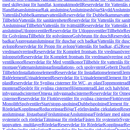
med skiljevägg för handfat, kompaktmodell
Reservdelar för Vattenlås
Handfatsanslutningar
Rak anslutning
Anslutningsböjar
Skydd
Anslutnin
Vattenlås
Dubbelkammarvattenlås
Reservdelar för Dubbelkammarvatte
Tillbehör
Vattenlås för sanitärenheter
Reservdelar för Vattenlås för sani
Anslutningar
Tillbehör
Vattenlås för tvättställ
Reservdelar för Vattenlås fö
anslutning
Utloppsventiler
Reservdelar för Utloppsventiler
Tillbehör
Res
för Golvränna
Tillbehör för golvrännor
Golvbrunn för dusch
Reservdela
badkar
Aggregatanslutningar för duschar och badkar
Vattenlås för dus
avlopp
Reservdelar för Propp för avlopp
Vattenlås för badkar, d52
Reser
vredmanövrering
Reservdelar för Komplett frontsats för vredmanövrer
inloppsrör
Reservdelar för Komplett frontsats för vredmanövrering och
ventilkonor
Reservdelar för Med ventilkonor
Tillbehör för vattenlås fö
montage
Vattenanslutningar
Installations- och spolsystem
Geberit Duof
Tillbehör
Installationselement
Reservdelar för Installationselement
Elem
Bidéelement
Urinalelement
Reservdelar för Urinalelement
Element för 
plast
Reservdelar för Synliga cisterner för WC, av plast
Toppmonterad
monterad
Spolrör för synliga cisterner
Högmonterad
Lågt och halvhögt
inbyggnadscisterner
Omega inbyggnadscisterner
Reservdelar för Omeg
cisterner
Reservdelar för Flottörventiler för synliga cisterner
Flottörvent
Monolith
Spolventiler
Start/stopp-spolning
Dubbelspolning
Element för 
Rördelar
Kopplingar
Reduceringar
Böjar
T-rör
Invändig cirkulation
Reser
anslutningar, löstagbara
Förslutningar
Anslutningar
Fördelare med gäng
systemrör och rördelar
Tätningar för rördelar
Fästen för systemrör
Syst
tappvatten, multilayer
Rördelar
Reservdelar för Rördelar
Kopplingar
Res
T-rör
Invändig cirkulation
Reservdelar för Invändig cirkulation
Övergång