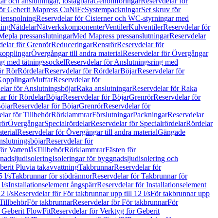
r och anslutningar, löstagbara
Genomföringar
Reservdelar för
för Geberit Mapress CuNiFe
Systempackningar
Set skruv för
ienspolning
Reservdelar för Cisterner och WC-styrningar med
ning
Nätdelar
Nätverkskomponenter
Ventiler
Kulventiler
Reservdelar för
Mepla pressanslutningar
Med Mapress pressanslutningar
Reservdelar
elar för Grenrör
Reduceringar
Rensrör
Reservdelar för
opplingar
Övergångar till andra material
Reservdelar för Övergångar
ng med tätningssockel
Reservdelar för Anslutningsring med
ör Rör
Rördelar
Reservdelar för Rördelar
Böjar
Reservdelar för
Kopplingar
Muffar
Reservdelar för
elar för Anslutningsböjar
Raka anslutningar
Reservdelar för Raka
ar för Rördelar
Böjar
Reservdelar för Böjar
Grenrör
Reservdelar för
öjar
Reservdelar för Böjar
Grenrör
Reservdelar för
lar för Tillbehör
Rörklammrar
Förslutningar
Packningar
Reservdelar
rör
Övergångar
Specialrördelar
Reservdelar för Specialrördelar
Rördelar
terial
Reservdelar för Övergångar till andra material
Gängade
slutningsböjar
Reservdelar för
ör Vattenlås
Tillbehör
Rörklammrar
Fästen för
gnadsljudisolering
Isoleringar för byggnadsljudisolering och
berit Pluvia takavvattning
Takbrunnar
Reservdelar för
 l/s
Takbrunnar för stödrännor
Reservdelar för Takbrunnar för
l/s
Installationselement ångspärr
Reservdelar för Installationselement
2 l/s
Reservdelar för För takbrunnar upp till 12 l/s
För takbrunnar upp
Tillbehör
För takbrunnar
Reservdelar för För takbrunnar
För
 Geberit FlowFit
Reservdelar för Verktyg för Geberit