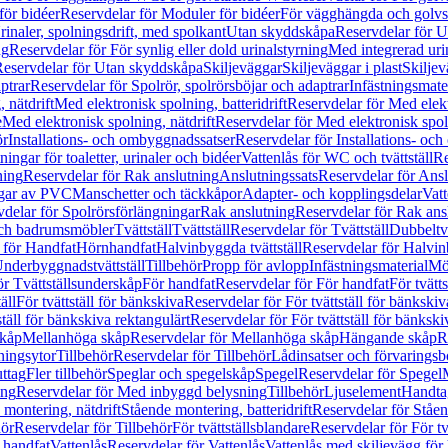
för bidéer
Reservdelar för Moduler för bidéer
För vägghängda och golvs
rinaler, spolningsdrift, med spolkant
Utan skyddskåpa
Reservdelar för 
ng
Reservdelar för För synlig eller dold urinalstyrning
Med integrerad uri
eservdelar för Utan skyddskåpa
Skiljeväggar
Skiljeväggar i plast
Skiljev
ptrar
Reservdelar för Spolrör, spolrörsböjar och adaptrar
Infästningsmate
 nätdrift
Med elektronisk spolning, batteridrift
Reservdelar för Med elektr
e
Med elektronisk spolning, nätdrift
Reservdelar för Med elektronisk spoln
ör
Installations- och ombyggnadssatser
Reservdelar för Installations- oc
ingar för toaletter, urinaler och bidéer
Vattenlås för WC och tvättställ
Re
ning
Reservdelar för Rak anslutning
Anslutningssats
Reservdelar för Ansl
ngar av PVC
Manschetter och täckkåpor
Adapter- och kopplingsdelar
Vatt
delar för Spolrörsförlängningar
Rak anslutning
Reservdelar för Rak ans
 och badrumsmöbler
Tvättställ
Tvättställ
Reservdelar för Tvättställ
Dubbeltvä
 för Handfat
Hörnhandfat
Halvinbyggda tvättställ
Reservdelar för Halvi
Underbyggnadstvättställ
Tillbehör
Propp för avlopp
Infästningsmaterial
Mö
ör Tvättställsunderskåp
För handfat
Reservdelar för För handfat
För tvätts
äll
För tvättställ för bänkskiva
Reservdelar för För tvättställ för bänkskiv
ställ för bänkskiva rektangulärt
Reservdelar för För tvättställ för bänkski
skåp
Mellanhöga skåp
Reservdelar för Mellanhöga skåp
Hängande skåp
R
ningsytor
Tillbehör
Reservdelar för Tillbehör
Lådinsatser och förvaringsb
uttag
Fler tillbehör
Speglar och spegelskåp
Spegel
Reservdelar för Spegel
ing
Reservdelar för Med inbyggd belysning
Tillbehör
Ljuselement
Handta
 montering, nätdrift
Stående montering, batteridrift
Reservdelar för Ståen
hör
Reservdelar för Tillbehör
För tvättställsblandare
Reservdelar för För tv
r handfat
Vattenlås
Reservdelar för Vattenlås
Vattenlås med skiljevägg för