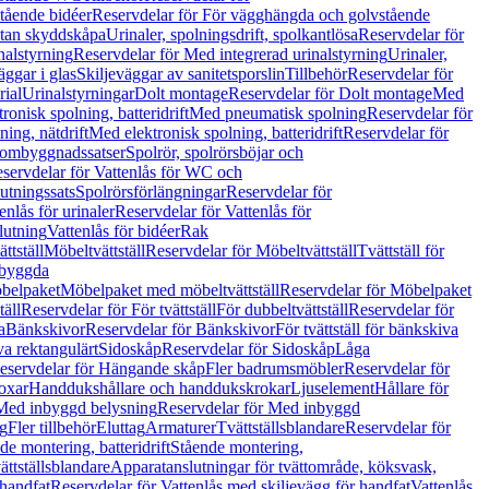
tående bidéer
Reservdelar för För vägghängda och golvstående
Utan skyddskåpa
Urinaler, spolningsdrift, spolkantlösa
Reservdelar för
nalstyrning
Reservdelar för Med integrerad urinalstyrning
Urinaler,
äggar i glas
Skiljeväggar av sanitetsporslin
Tillbehör
Reservdelar för
rial
Urinalstyrningar
Dolt montage
Reservdelar för Dolt montage
Med
onisk spolning, batteridrift
Med pneumatisk spolning
Reservdelar för
ing, nätdrift
Med elektronisk spolning, batteridrift
Reservdelar för
h ombyggnadssatser
Spolrör, spolrörsböjar och
servdelar för Vattenlås för WC och
utningssats
Spolrörsförlängningar
Reservdelar för
enlås för urinaler
Reservdelar för Vattenlås för
lutning
Vattenlås för bidéer
Rak
ttställ
Möbeltvättställ
Reservdelar för Möbeltvättställ
Tvättställ för
nbyggda
belpaket
Möbelpaket med möbeltvättställ
Reservdelar för Möbelpaket
täll
Reservdelar för För tvättställ
För dubbeltvättställ
Reservdelar för
a
Bänkskivor
Reservdelar för Bänkskivor
För tvättställ för bänkskiva
va rektangulärt
Sidoskåp
Reservdelar för Sidoskåp
Låga
eservdelar för Hängande skåp
Fler badrumsmöbler
Reservdelar för
oxar
Handdukshållare och handdukskrokar
Ljuselement
Hållare för
Med inbyggd belysning
Reservdelar för Med inbyggd
g
Fler tillbehör
Eluttag
Armaturer
Tvättställsblandare
Reservdelar för
de montering, batteridrift
Stående montering,
ättställsblandare
Apparatanslutningar för tvättområde, köksvask,
 handfat
Reservdelar för Vattenlås med skiljevägg för handfat
Vattenlås