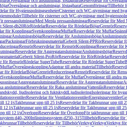
gbara
Övergångar och anslutningar, löstagbara
Reservdelar för Övergånga
Böjar
Övergångar och anslutningar, löstagbara
Genomföringar
Tillbehör 
delar för Hygienspolningsenheter
Cisterner och WC-styrningar med hyg
ygienmoduler
Tillbehör för cisterner och WC-styrningar med hygienspol
t pressanslutningar
Med Mepla pressanslutningar
Reservdelar för Med 
t Silent-db20
Rör
Rördelar
Reservdelar för Rördelar
Böjar
Grenrör
Reservd
ar för Kopplingar
Svetskopplingar
Muffar
Reservdelar för Muffar
Spännk
tningar
Anslutningsböjar
Reservdelar för Anslutningsböjar
Anslutningsri
gar
Packningar
Förbrukningsmaterial
Geberit Silent-PP
Rör
Reservdelar f
educeringar
Rensrör
Reservdelar för Rensrör
Kopplingar
Reservdelar för 
utningar
Reservdelar för Aggregatanslutningar
Anslutningsböjar
Reservd
ngsmaterial
Geberit Silent-Pro
Rör
Reservdelar för Rör
Rördelar
Reservdel
r för Rensrör
Rördelar SuperTube
Reservdelar för Rördelar SuperTube
B
 Muffar
Övergångskoppling
Adaptrar till andra material
Tillbehör
Reservde
ar för Rördelar
Böjar
Grenrör
Reduceringar
Rensrör
Reservdelar för Rens
r
Svetskopplingar
Muffar
Reservdelar för Muffar
Övergångar till andra ma
bussningar
Aggregatanslutningar
Reservdelar för Aggregatanslutningar
An
a anslutningar
Reservdelar för Raka anslutningar
Vattenlås
Reservdelar f
andskydd, ljudisolering och fuktskydd
Ljudisolering
Isoleringar för byg
ilationsventiler
Reservdelar för Ventilationsventiler
Energisparventiler
Ge
ll 12 l/s
Takbrunnar upp till 25 l/s
Reservdelar för Takbrunnar upp till 25
l 12 l/s
Takbrunnar upp till 25 l/s
Reservdelar för Takbrunnar upp till 25 
p till 12 l/s
Överlopp
Reservdelar för Överlopp
För takbrunnar upp till 1
gssystem d40–200
Infästningssystem d250–315
Tillbehör
Reservdelar för 
akbrunnar
Tillbehör
Reservdelar för Tillbehör
Verktyg
Verktyg
Verktyg för