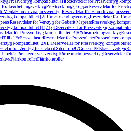
rktyg
Pressverktyg kompatibilitet [1]
Reservdelar för Pressverktyg kompati
r Rörbearbetningsverktyg
Provtryckningsproppar
Reservdelar för Provt
it Mepla
Handdrivna pressverktyg
Reservdelar för Handdrivna pressver
erktyg kompatibilitet [2]
Rörbearbetningsverktyg
Reservdelar för Rörbe
press
Reservdelar för Verktyg för Geberit Mapress
Pressverktyg kompatib
erktyg kompatibilitet [1] / [2]
Reservdelar för Pressverktyg kompatibilitet
vdelar för Pressverktyg kompatibilitet [3]
Rörbearbetningsverktyg
Reser
el
Tillbehör
Pressenheter
Reservdelar för Pressenheter
Pressenheter kompat
erktyg kompatibilitet [2XL]
Reservdelar för Pressverktyg kompatibilite
vdelar för Verktyg för Geberit Silent-db20/Geberit PE
Elsvetsverktyg
Re
Tillbehör för spegelsvetsverktyg
Rörbearbetningsverktyg
Reservdelar fö
erktyg
Fjärrkontroller
Fjärrkontroller