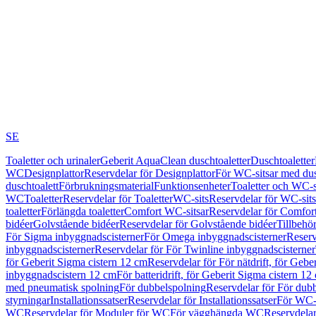
SE
Toaletter och urinaler
Geberit AquaClean duschtoaletter
Duschtoaletter
WC
Designplattor
Reservdelar för Designplattor
För WC-sitsar med du
duschtoalett
Förbrukningsmaterial
Funktionsenheter
Toaletter och WC-s
WC
Toaletter
Reservdelar för Toaletter
WC-sits
Reservdelar för WC-sits
toaletter
Förlängda toaletter
Comfort WC-sitsar
Reservdelar för Comfor
bidéer
Golvstående bidéer
Reservdelar för Golvstående bidéer
Tillbehö
För Sigma inbyggnadscisterner
För Omega inbyggnadscisterner
Reserv
inbyggnadscisterner
Reservdelar för För Twinline inbyggnadscisterner
för Geberit Sigma cistern 12 cm
Reservdelar för För nätdrift, för Gebe
inbyggnadscistern 12 cm
För batteridrift, för Geberit Sigma cistern 12
med pneumatisk spolning
För dubbelspolning
Reservdelar för För dub
styrningar
Installationssatser
Reservdelar för Installationssatser
För WC-s
WC
Reservdelar för Moduler för WC
För vägghängda WC
Reservdela