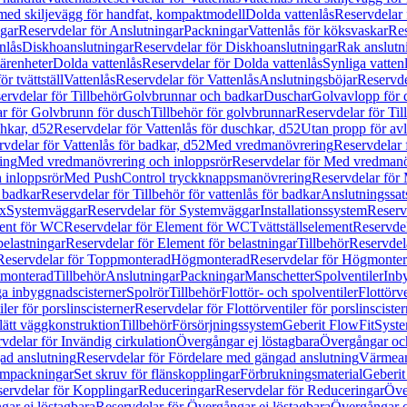
 med skiljevägg för handfat, kompaktmodell
Dolda vattenlås
Reservdelar 
gar
Reservdelar för Anslutningar
Packningar
Vattenlås för köksvaskar
Res
nlås
Diskhoanslutningar
Reservdelar för Diskhoanslutningar
Rak anslutn
tärenheter
Dolda vattenlås
Reservdelar för Dolda vattenlås
Synliga vatten
r tvättställ
Vattenlås
Reservdelar för Vattenlås
Anslutningsböjar
Reservde
ervdelar för Tillbehör
Golvbrunnar och badkar
Duschar
Golvavlopp för 
r för Golvbrunn för dusch
Tillbehör för golvbrunnar
Reservdelar för Til
chkar, d52
Reservdelar för Vattenlås för duschkar, d52
Utan propp för av
vdelar för Vattenlås för badkar, d52
Med vredmanövrering
Reservdelar
ing
Med vredmanövrering och inloppsrör
Reservdelar för Med vredmanö
 inloppsrör
Med PushControl tryckknappsmanövrering
Reservdelar för
r badkar
Reservdelar för Tillbehör för vattenlås för badkar
Anslutningssat
ix
Systemväggar
Reservdelar för Systemväggar
Installationssystem
Reservd
ent för WC
Reservdelar för Element för WC
Tvättställselement
Reservdel
belastningar
Reservdelar för Element för belastningar
Tillbehör
Reservdela
Reservdelar för Toppmonterad
Högmonterad
Reservdelar för Högmonte
 monterad
Tillbehör
Anslutningar
Packningar
Manschetter
Spolventiler
Inb
a inbyggnadscisterner
Spolrör
Tillbehör
Flottör- och spolventiler
Flottörve
iler för porslinscisterner
Reservdelar för Flottörventiler för porslinscister
lätt väggkonstruktion
Tillbehör
Försörjningssystem
Geberit FlowFit
Syst
vdelar för Invändig cirkulation
Övergångar ej löstagbara
Övergångar och
ad anslutning
Reservdelar för Fördelare med gängad anslutning
Värmean
empackningar
Set skruv för flänskopplingar
Förbrukningsmaterial
Geberit
ervdelar för Kopplingar
Reduceringar
Reservdelar för Reduceringar
Öve
ar ej löstagbara
Reservdelar för Övergångar ej löstagbara
Övergångar o