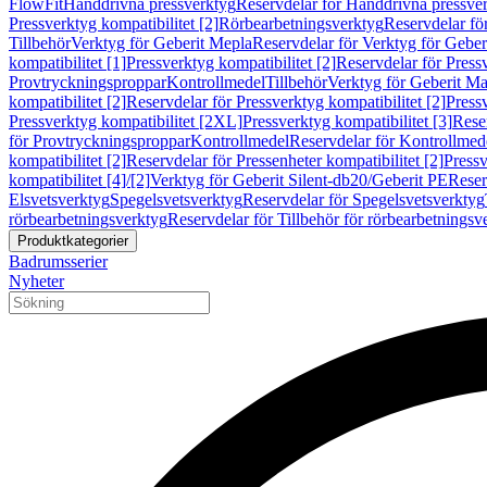
FlowFit
Handdrivna pressverktyg
Reservdelar för Handdrivna pressve
Pressverktyg kompatibilitet [2]
Rörbearbetningsverktyg
Reservdelar fö
Tillbehör
Verktyg för Geberit Mepla
Reservdelar för Verktyg för Geber
kompatibilitet [1]
Pressverktyg kompatibilitet [2]
Reservdelar för Pressv
Provtryckningsproppar
Kontrollmedel
Tillbehör
Verktyg för Geberit Ma
kompatibilitet [2]
Reservdelar för Pressverktyg kompatibilitet [2]
Pressv
Pressverktyg kompatibilitet [2XL]
Pressverktyg kompatibilitet [3]
Reser
för Provtryckningsproppar
Kontrollmedel
Reservdelar för Kontrollmed
kompatibilitet [2]
Reservdelar för Pressenheter kompatibilitet [2]
Pressv
kompatibilitet [4]/[2]
Verktyg för Geberit Silent-db20/Geberit PE
Reser
Elsvetsverktyg
Spegelsvetsverktyg
Reservdelar för Spegelsvetsverktyg
rörbearbetningsverktyg
Reservdelar för Tillbehör för rörbearbetningsv
Produktkategorier
Badrumsserier
Nyheter