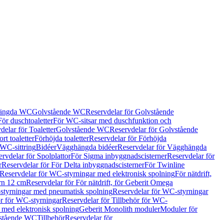
hängda WC
Golvstående WC
Reservdelar för Golvstående
För duschtoaletter
För WC-sitsar med duschfunktion och
delar för Toaletter
Golvstående WC
Reservdelar för Golvstående
rt toaletter
Förhöjda toaletter
Reservdelar för Förhöjda
 WC-sittring
Bidéer
Vägghängda bidéer
Reservdelar för Vägghängda
rvdelar för Spolplattor
För Sigma inbyggnadscisterner
Reservdelar för
r
Reservdelar för För Delta inbyggnadscisterner
För Twinline
Reservdelar för WC-styrningar med elektronisk spolning
För nätdrift,
ern 12 cm
Reservdelar för För nätdrift, för Geberit Omega
tyrningar med pneumatisk spolning
Reservdelar för WC-styrningar
ör för WC-styrningar
Reservdelar för Tillbehör för WC-
 med elektronisk spolning
Geberit Monolith moduler
Moduler för
vstående WC
Tillbehör
Reservdelar för