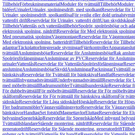
Tillbehör
Förbrukningsmaterial
Moduler för tvättställ
Tillbehör
Moduler 
bidéer
Urinaler
Urinaler, spolningsdrift, med spolkant
Reservdelar för U
Urinaler, spolningsdrift, spolkantlösa
För synlig eller dold urinalstyrni
vattenfri drift
Reservdelar för Urinaler, vattenfri drift
Utan skyddskåpa
R
Tillbehör
Vattenlås och vattenlåstillbehör
Spolrör, spolrörsböjar och ada
elektronisk spolning, nätdrift
Reservdelar för Med elektronisk spolning,
Med pneumatisk spolning
Väggmontage
Reservdelar för Väggmontag
Med elektronisk spolning, batteridrift
Tillbehör
Reservdelar för Tillbeh
adaptrar
Täckplattor
Integrerade styrningar
Fjärrkontroller
Apparatanslutn
tvättställ
Anslutningsböjar
Reservdelar för Anslutningsböjar
Rak anslut
Spolrörsförlängningar
Anslutningar av PVC
Reservdelar för Anslutni
urinaler
Vattenlås
Reservdelar för Vattenlås
Spolrörsförlängningar
Reserv
anslutning
Anslutningsböjar
Skydd
Anslutningar
Packningar
Tvättställ
bänkskiva
Reservdelar för Tvättställ för bänkskiva
Handfat
Reservdelar
tvättställ
Inbyggnadstvättställ
Underbyggnadstvättställ
Reservdelar för 
med möbeltvättställ
Badrumsmöbler
Tvättställsunderskåp
Reservdelar f
För dubbeltvättställ
För möbeltvättställ
Reservdelar för För möbeltvättst
skålform
Reservdelar för För tvättställ för bänkskiva skålform
För tvätt
sidoskåp
Reservdelar för Låga sidoskåp
Högskåp
Reservdelar för Hög
Fler badrumsmöbler
Väggavställningsytor
Reservdelar för Väggavställ
bänkskivor
Handtag
Set fotstöd
Magnettavlor
Eluttag
Reservdelar för El
belysning
Spegelskåp
Reservdelar för Spegelskåp
Med inbyggd belysn
Tvättställsblandare
Stående montering, nätdrift
Reservdelar för Stående
generatordrift
Reservdelar för Stående montering, generatordrift
Tillbe
enheter och tvättställ
Vattenlås för handfat
Reservdelar för Vattenlås fö