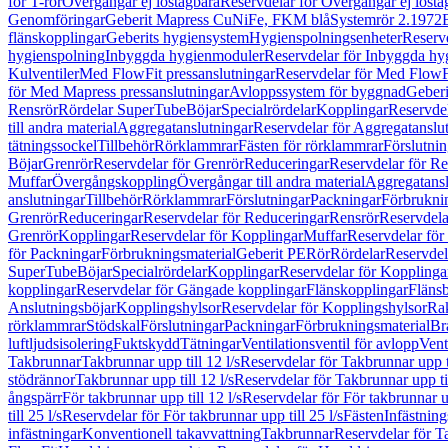
för T-rör
Övergångar ej löstagbara
Reservdelar för Övergångar ej lösta
Genomföringar
Geberit Mapress CuNiFe, FKM blå
Systemrör 2.1972
flänskopplingar
Geberits hygiensystem
Hygienspolningsenheter
Reserv
hygienspolning
Inbyggda hygienmoduler
Reservdelar för Inbyggda h
Kulventiler
Med FlowFit pressanslutningar
Reservdelar för Med FlowFi
för Med Mapress pressanslutningar
Avloppssystem för byggnad
Geberi
Rensrör
Rördelar SuperTube
Böjar
Specialrördelar
Kopplingar
Reservdel
till andra material
Aggregatanslutningar
Reservdelar för Aggregatanslu
tätningssockel
Tillbehör
Rörklammrar
Fästen för rörklammrar
Förslutnin
Böjar
Grenrör
Reservdelar för Grenrör
Reduceringar
Reservdelar för R
Muffar
Övergångskoppling
Övergångar till andra material
Aggregatansl
anslutningar
Tillbehör
Rörklammrar
Förslutningar
Packningar
Förbrukni
Grenrör
Reduceringar
Reservdelar för Reduceringar
Rensrör
Reservdela
Grenrör
Kopplingar
Reservdelar för Kopplingar
Muffar
Reservdelar för
för Packningar
Förbrukningsmaterial
Geberit PE
Rör
Rördelar
Reservdel
SuperTube
Böjar
Specialrördelar
Kopplingar
Reservdelar för Kopplinga
kopplingar
Reservdelar för Gängade kopplingar
Flänskopplingar
Fläns
Anslutningsböjar
Kopplingshylsor
Reservdelar för Kopplingshylsor
Rak
rörklammrar
Stödskal
Förslutningar
Packningar
Förbrukningsmaterial
Br
luftljudsisolering
Fuktskydd
Tätningar
Ventilationsventil för avlopp
Vent
Takbrunnar
Takbrunnar upp till 12 l/s
Reservdelar för Takbrunnar upp ti
stödrännor
Takbrunnar upp till 12 l/s
Reservdelar för Takbrunnar upp til
ångspärr
För takbrunnar upp till 12 l/s
Reservdelar för För takbrunnar up
till 25 l/s
Reservdelar för För takbrunnar upp till 25 l/s
Fästen
Infästnin
infästningar
Konventionell takavvattning
Takbrunnar
Reservdelar för T