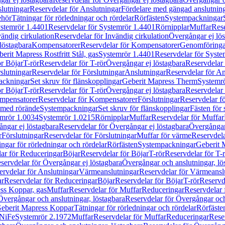
lutningar
Reservdelar för Anslutningar
Fördelare med gängad anslutnin
ehör
Tätningar för rörledningar och rördelar
Rörfästen
Systempackningar
stemrör 1.4401
Reservdelar för Systemrör 1.4401
Rörnipplar
Muffar
Rese
vändig cirkulation
Reservdelar för Invändig cirkulation
Övergångar ej lös
löstagbara
Kompensatorer
Reservdelar för Kompensatorer
Genomföringa
erit Mapress Rostfritt Stål, gas
Systemrör 1.4401
Reservdelar för Syste
ör Böjar
T-rör
Reservdelar för T-rör
Övergångar ej löstagbara
Reservdelar 
slutningar
Reservdelar för Förslutningar
Anslutningar
Reservdelar för An
ackningar
Set skruv för flänskopplingar
Geberit Mapress Therm
Systemr
ör Böjar
T-rör
Reservdelar för T-rör
Övergångar ej löstagbara
Reservdelar 
mpensatorer
Reservdelar för Kompensatorer
Förslutningar
Reservdelar fö
med rörände
Systempackningar
Set skruv för flänskopplingar
Fästen för
mrör 1.0034
Systemrör 1.0215
Rörnipplar
Muffar
Reservdelar för Muffar
ngar ej löstagbara
Reservdelar för Övergångar ej löstagbara
Övergångar 
r
Förslutningar
Reservdelar för Förslutningar
Muffar för värme
Reservdela
ingar för rörledningar och rördelar
Rörfästen
Systempackningar
Geberit 
ar för Reduceringar
Böjar
Reservdelar för Böjar
T-rör
Reservdelar för T-
servdelar för Övergångar ej löstagbara
Övergångar och anslutningar, lö
ervdelar för Anslutningar
Värmeanslutningar
Reservdelar för Värmeansl
ar
Reservdelar för Reduceringar
Böjar
Reservdelar för Böjar
T-rör
Reservde
ess Koppar, gas
Muffar
Reservdelar för Muffar
Reduceringar
Reservdelar 
Övergångar och anslutningar, löstagbara
Reservdelar för Övergångar och
 Geberit Mapress Koppar
Tätningar för rörledningar och rördelar
Rörfäste
uNiFe
Systemrör 2.1972
Muffar
Reservdelar för Muffar
Reduceringar
Rese