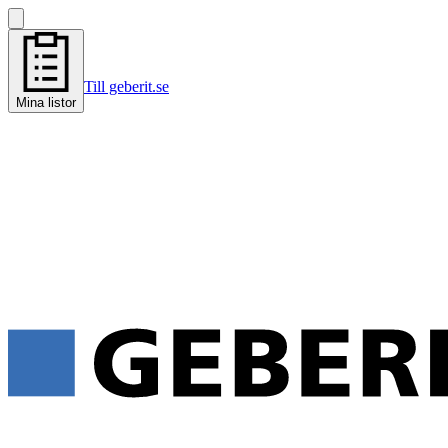
Till geberit.se
Mina listor