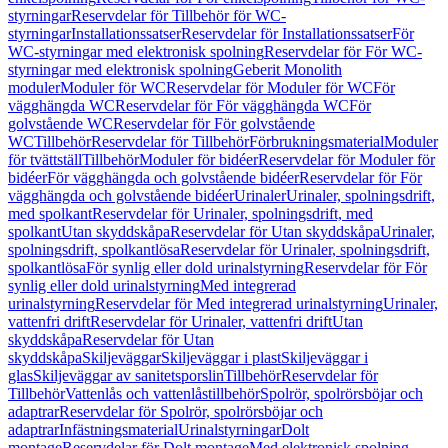
styrningar
Reservdelar för Tillbehör för WC-
styrningar
Installationssatser
Reservdelar för Installationssatser
För
WC-styrningar med elektronisk spolning
Reservdelar för För WC-
styrningar med elektronisk spolning
Geberit Monolith
moduler
Moduler för WC
Reservdelar för Moduler för WC
För
vägghängda WC
Reservdelar för För vägghängda WC
För
golvstående WC
Reservdelar för För golvstående
WC
Tillbehör
Reservdelar för Tillbehör
Förbrukningsmaterial
Moduler
för tvättställ
Tillbehör
Moduler för bidéer
Reservdelar för Moduler för
bidéer
För vägghängda och golvstående bidéer
Reservdelar för För
vägghängda och golvstående bidéer
Urinaler
Urinaler, spolningsdrift,
med spolkant
Reservdelar för Urinaler, spolningsdrift, med
spolkant
Utan skyddskåpa
Reservdelar för Utan skyddskåpa
Urinaler,
spolningsdrift, spolkantlösa
Reservdelar för Urinaler, spolningsdrift,
spolkantlösa
För synlig eller dold urinalstyrning
Reservdelar för För
synlig eller dold urinalstyrning
Med integrerad
urinalstyrning
Reservdelar för Med integrerad urinalstyrning
Urinaler,
vattenfri drift
Reservdelar för Urinaler, vattenfri drift
Utan
skyddskåpa
Reservdelar för Utan
skyddskåpa
Skiljeväggar
Skiljeväggar i plast
Skiljeväggar i
glas
Skiljeväggar av sanitetsporslin
Tillbehör
Reservdelar för
Tillbehör
Vattenlås och vattenlåstillbehör
Spolrör, spolrörsböjar och
adaptrar
Reservdelar för Spolrör, spolrörsböjar och
adaptrar
Infästningsmaterial
Urinalstyrningar
Dolt
montage
Reservdelar för Dolt montage
Med elektronisk spolning,