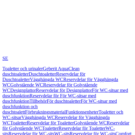
SE
Toaletter och urinaler
Geberit AquaClean
duschtoaletter
Duschtoaletter
Reservdelar för
Duschtoaletter
Vägghängda WC
Reservdelar för Vägghängda
WC
Golvstående WC
Reservdelar för Golvstående
WC
Designplattor
Reservdelar för Designplattor
För WC-sitsar med
duschfunktion
Reservdelar för För WC-sitsar med
duschfunktion
Tillbehör
För duschtoaletter
För WC-sitsar med
duschfunktion och
duschtoalett
Förbrukningsmaterial
Funktionsenheter
Toaletter och
WC-sitsar
Vägghängda WC
Reservdelar för Vägghängda
WC
Toaletter
Reservdelar för Toaletter
Golvstående WC
Reservdelar
för Golvstående WC
Toaletter
Reservdelar för Toaletter
WC-
sits
Reservdelar för WC-sits
WC-sits
Reservdelar för WC-sits
Comfort