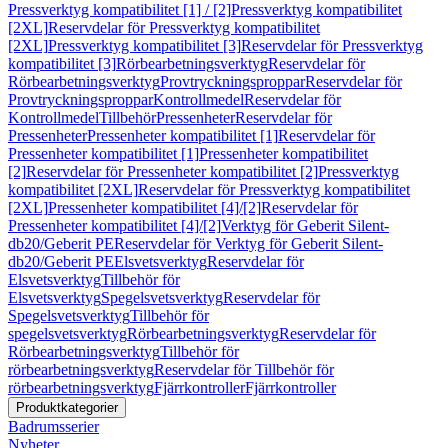
Pressverktyg kompatibilitet [1] / [2]
Pressverktyg kompatibilitet
[2XL]
Reservdelar för Pressverktyg kompatibilitet
[2XL]
Pressverktyg kompatibilitet [3]
Reservdelar för Pressverktyg
kompatibilitet [3]
Rörbearbetningsverktyg
Reservdelar för
Rörbearbetningsverktyg
Provtryckningsproppar
Reservdelar för
Provtryckningsproppar
Kontrollmedel
Reservdelar för
Kontrollmedel
Tillbehör
Pressenheter
Reservdelar för
Pressenheter
Pressenheter kompatibilitet [1]
Reservdelar för
Pressenheter kompatibilitet [1]
Pressenheter kompatibilitet
[2]
Reservdelar för Pressenheter kompatibilitet [2]
Pressverktyg
kompatibilitet [2XL]
Reservdelar för Pressverktyg kompatibilitet
[2XL]
Pressenheter kompatibilitet [4]/[2]
Reservdelar för
Pressenheter kompatibilitet [4]/[2]
Verktyg för Geberit Silent-
db20/Geberit PE
Reservdelar för Verktyg för Geberit Silent-
db20/Geberit PE
Elsvetsverktyg
Reservdelar för
Elsvetsverktyg
Tillbehör för
Elsvetsverktyg
Spegelsvetsverktyg
Reservdelar för
Spegelsvetsverktyg
Tillbehör för
spegelsvetsverktyg
Rörbearbetningsverktyg
Reservdelar för
Rörbearbetningsverktyg
Tillbehör för
rörbearbetningsverktyg
Reservdelar för Tillbehör för
rörbearbetningsverktyg
Fjärrkontroller
Fjärrkontroller
Produktkategorier
Badrumsserier
Nyheter