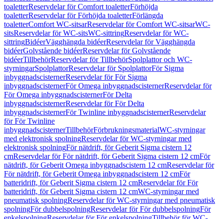
toaletter
Reservdelar för Comfort toaletter
Förhöjda
toaletter
Reservdelar för Förhöjda toaletter
Förlängda
toaletter
Comfort WC-sitsar
Reservdelar för Comfort WC-sitsar
WC-
sits
Reservdelar för WC-sits
WC-sittring
Reservdelar för WC-
sittring
Bidéer
Vägghängda bidéer
Reservdelar för Vägghängda
bidéer
Golvstående bidéer
Reservdelar för Golvstående
bidéer
Tillbehör
Reservdelar för Tillbehör
Spolplattor och WC-
styrningar
Spolplattor
Reservdelar för Spolplattor
För Sigma
inbyggnadscisterner
Reservdelar för För Sigma
inbyggnadscisterner
För Omega inbyggnadscisterner
Reservdelar för
För Omega inbyggnadscisterner
För Delta
inbyggnadscisterner
Reservdelar för För Delta
inbyggnadscisterner
För Twinline inbyggnadscisterner
Reservdelar
för För Twinline
inbyggnadscisterner
Tillbehör
Förbrukningsmaterial
WC-styrningar
med elektronisk spolning
Reservdelar för WC-styrningar med
elektronisk spolning
För nätdrift, för Geberit Sigma cistern 12
cm
Reservdelar för För nätdrift, för Geberit Sigma cistern 12 cm
För
nätdrift, för Geberit Omega inbyggnadscistern 12 cm
Reservdelar för
För nätdrift, för Geberit Omega inbyggnadscistern 12 cm
För
batteridrift, för Geberit Sigma cistern 12 cm
Reservdelar för För
batteridrift, för Geberit Sigma cistern 12 cm
WC-styrningar med
pneumatisk spolning
Reservdelar för WC-styrningar med pneumatisk
spolning
För dubbelspolning
Reservdelar för För dubbelspolning
För
enkelspolning
Reservdelar för För enkelspolning
Tillbehör för WC-