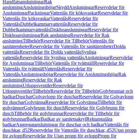
Handfatsanslutningar
Rak
anslutning
Anslutningsböjar
Skydd
Anslutningar
Reservdelar för
Anslutningar
Packningar
Vattenlås för köksvaskar
Reservdelar för
Vattenlås för köksvaskar
Vattenlås
Reservdelar för
Vattenlås
Dubbelkammarvattenlås
Reservdelar för
Dubbelkammarvattenlås
Diskhoanslutningar
Reservdelar för
Diskhoanslutningar
Rak anslutning
Reservdelar för Rak
anslutning
Tillbehör
Reservdelar för Tillbehör
Vattenlås för
sanitärenheter
Reservdelar för Vattenlås för sanitärenheter
Dolda
vattenlås
Reservdelar för Dolda vattenlås
Synliga
vattenlås
Reservdelar för Synliga vattenlås
Anslutningar
Reservdelar
för Anslutningar
Tillbehör
Vattenlås för tvättställ
Reservdelar för
Vattenlås för tvättställ
Vattenlås
Reservdelar för
Vattenlås
Anslutningsböjar
Reservdelar för Anslutningsböjar
Rak
anslutning
Reservdelar för Rak
anslutning
Utloppsventiler
Reservdelar för
Utloppsventiler
Tillbehör
Reservdelar för Tillbehör
Golvbrunnar och
badkar
Duschar
Golvavlopp för duschar
Reservdelar för Golvavlopp
för duschar
Golvränna
Reservdelar för Golvränna
Tillbehör för
golvrännor
Golvbrunn för dusch
Reservdelar för Golvbrunn för
dusch
Tillbehör för golvbrunnar
Reservdelar för Tillbehör för
golvbrunnar
Badkar
Badkar av sanitetsakryl
Rektangulära
badkar
Aggregatanslutningar för duschar och badkar
Vattenlås för
duschkar, d52
Reservdelar för Vattenlås för duschkar, d52
Utan propp
för avlopp
Reservdelar för Utan propp för avlopp
Propp för