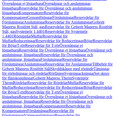
Övergångar ej löstagbara
Övergångar och anslutningar,
löstagbara
Reservdelar för Övergångar och anslutningar,
löstagbara
Kompensatorer
Reservdelar för
Kompensatorer
Genomföringar
Förslutningar
Reservdelar för
Förslutningar
Anslutningar
Reservdelar för Anslutningar
Geberit
Mapress Rostfritt Stål, gas
Reservdelar för Geberit Mapress Rostfritt
Stål, gas
Systemrör 1.4401
Reservdelar för Systemrör
1.4401
Rörnipplar
Muffar
Reservdelar för
Muffar
Reduceringar
Reservdelar för Reduceringar
Böjar
Reservdelar
för Böjar
T-rör
Reservdelar för T-rör
Övergångar ej
löstagbara
Reservdelar för Övergångar ej löstagbara
Övergångar och
anslutningar, löstagbara
Reservdelar för Övergångar och
anslutningar, löstagbara
Förslutningar
Reservdelar för
Förslutningar
Anslutningar
Reservdelar för Anslutningar
Tillbehör för
Geberit Mapress Rostfritt Stål
Skyddskåpor med rörände
Tätningar
för rörledningar och rördelar
Rörfästen
Systempackningar
Set skruv
för flänskopplingar
Geberit Mapress Therm
Systemrör
Therm
Rördelar
Reservdelar för Rördelar
Muffar
Reservdelar för
Muffar
Reduceringar
Reservdelar för Reduceringar
Böjar
Reservdelar
för Böjar
T-rör
Reservdelar för T-rör
Övergångar ej
löstagbara
Reservdelar för Övergångar ej löstagbara
Övergångar och
anslutningar, löstagbara
Reservdelar för Övergångar och
anslutningar, löstagbara
Kompensatorer
Reservdelar för
Kompensatorer
Förslutningar
Reservdelar för
Förslutningar
Värmeanslutningar
Reservdelar för