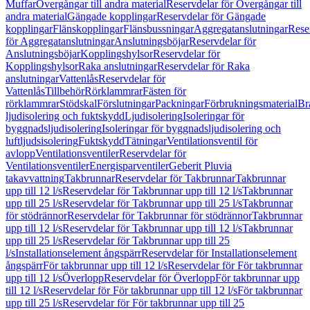
Muffar
Övergångar till andra material
Reservdelar för Övergångar till
andra material
Gängade kopplingar
Reservdelar för Gängade
kopplingar
Flänskopplingar
Flänsbussningar
Aggregatanslutningar
Rese
för Aggregatanslutningar
Anslutningsböjar
Reservdelar för
Anslutningsböjar
Kopplingshylsor
Reservdelar för
Kopplingshylsor
Raka anslutningar
Reservdelar för Raka
anslutningar
Vattenlås
Reservdelar för
Vattenlås
Tillbehör
Rörklammrar
Fästen för
rörklammrar
Stödskal
Förslutningar
Packningar
Förbrukningsmaterial
Br
ljudisolering och fuktskydd
Ljudisolering
Isoleringar för
byggnadsljudisolering
Isoleringar för byggnadsljudisolering och
luftljudsisolering
Fuktskydd
Tätningar
Ventilationsventil för
avlopp
Ventilationsventiler
Reservdelar för
Ventilationsventiler
Energisparventiler
Geberit Pluvia
takavvattning
Takbrunnar
Reservdelar för Takbrunnar
Takbrunnar
upp till 12 l/s
Reservdelar för Takbrunnar upp till 12 l/s
Takbrunnar
upp till 25 l/s
Reservdelar för Takbrunnar upp till 25 l/s
Takbrunnar
för stödrännor
Reservdelar för Takbrunnar för stödrännor
Takbrunnar
upp till 12 l/s
Reservdelar för Takbrunnar upp till 12 l/s
Takbrunnar
upp till 25 l/s
Reservdelar för Takbrunnar upp till 25
l/s
Installationselement ångspärr
Reservdelar för Installationselement
ångspärr
För takbrunnar upp till 12 l/s
Reservdelar för För takbrunnar
upp till 12 l/s
Överlopp
Reservdelar för Överlopp
För takbrunnar upp
till 12 l/s
Reservdelar för För takbrunnar upp till 12 l/s
För takbrunnar
upp till 25 l/s
Reservdelar för För takbrunnar upp till 25