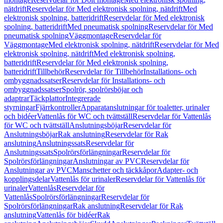
nätdrift
Reservdelar för Med elektronisk spolning, nätdrift
Med
elektronisk spolning, batteridrift
Reservdelar för Med elektronisk
spolning, batteridrift
Med pneumatisk spolning
Reservdelar för Med
pneumatisk spolning
Väggmontage
Reservdelar för
Väggmontage
Med elektronisk spolning, nätdrift
Reservdelar för Med
elektronisk spolning, nätdrift
Med elektronisk spolning,
batteridrift
Reservdelar för Med elektronisk spolning,
batteridrift
Tillbehör
Reservdelar för Tillbehör
Installations- och
ombyggnadssatser
Reservdelar för Installations- och
ombyggnadssatser
Spolrör, spolrörsböjar och
adaptrar
Täckplattor
Integrerade
styrningar
Fjärrkontroller
Apparatanslutningar för toaletter, urinaler
och bidéer
Vattenlås för WC och tvättställ
Reservdelar för Vattenlås
för WC och tvättställ
Anslutningsböjar
Reservdelar för
Anslutningsböjar
Rak anslutning
Reservdelar för Rak
anslutning
Anslutningssats
Reservdelar för
Anslutningssats
Spolrörsförlängningar
Reservdelar för
Spolrörsförlängningar
Anslutningar av PVC
Reservdelar för
Anslutningar av PVC
Manschetter och täckkåpor
Adapter- och
kopplingsdelar
Vattenlås för urinaler
Reservdelar för Vattenlås för
urinaler
Vattenlås
Reservdelar för
Vattenlås
Spolrörsförlängningar
Reservdelar för
Spolrörsförlängningar
Rak anslutning
Reservdelar för Rak
anslutning
Vattenlås för bidéer
Rak