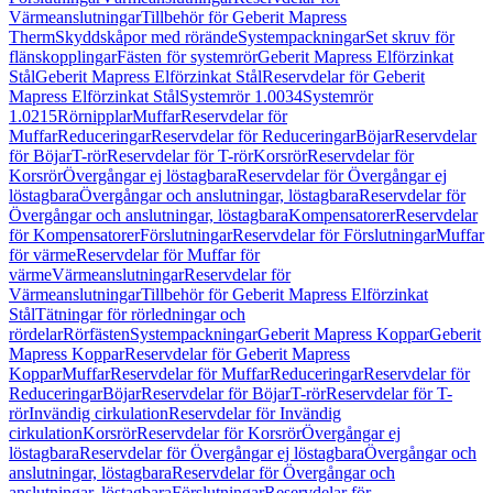
Värmeanslutningar
Tillbehör för Geberit Mapress
Therm
Skyddskåpor med rörände
Systempackningar
Set skruv för
flänskopplingar
Fästen för systemrör
Geberit Mapress Elförzinkat
Stål
Geberit Mapress Elförzinkat Stål
Reservdelar för Geberit
Mapress Elförzinkat Stål
Systemrör 1.0034
Systemrör
1.0215
Rörnipplar
Muffar
Reservdelar för
Muffar
Reduceringar
Reservdelar för Reduceringar
Böjar
Reservdelar
för Böjar
T-rör
Reservdelar för T-rör
Korsrör
Reservdelar för
Korsrör
Övergångar ej löstagbara
Reservdelar för Övergångar ej
löstagbara
Övergångar och anslutningar, löstagbara
Reservdelar för
Övergångar och anslutningar, löstagbara
Kompensatorer
Reservdelar
för Kompensatorer
Förslutningar
Reservdelar för Förslutningar
Muffar
för värme
Reservdelar för Muffar för
värme
Värmeanslutningar
Reservdelar för
Värmeanslutningar
Tillbehör för Geberit Mapress Elförzinkat
Stål
Tätningar för rörledningar och
rördelar
Rörfästen
Systempackningar
Geberit Mapress Koppar
Geberit
Mapress Koppar
Reservdelar för Geberit Mapress
Koppar
Muffar
Reservdelar för Muffar
Reduceringar
Reservdelar för
Reduceringar
Böjar
Reservdelar för Böjar
T-rör
Reservdelar för T-
rör
Invändig cirkulation
Reservdelar för Invändig
cirkulation
Korsrör
Reservdelar för Korsrör
Övergångar ej
löstagbara
Reservdelar för Övergångar ej löstagbara
Övergångar och
anslutningar, löstagbara
Reservdelar för Övergångar och
anslutningar, löstagbara
Förslutningar
Reservdelar för