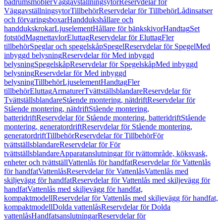
badrumsmöbler
Väggavställningsytor
Reservdelar för
Väggavställningsytor
Tillbehör
Reservdelar för Tillbehör
Lådinsatser
och förvaringsboxar
Handdukshållare och
handdukskrokar
Ljuselement
Hållare för bänkskivor
Handtag
Set
fotstöd
Magnettavlor
Eluttag
Reservdelar för Eluttag
Fler
tillbehör
Speglar och spegelskåp
Spegel
Reservdelar för Spegel
Med
inbyggd belysning
Reservdelar för Med inbyggd
belysning
Spegelskåp
Reservdelar för Spegelskåp
Med inbyggd
belysning
Reservdelar för Med inbyggd
belysning
Tillbehör
Ljuselement
Handtag
Fler
tillbehör
Eluttag
Armaturer
Tvättställsblandare
Reservdelar för
Tvättställsblandare
Stående montering, nätdrift
Reservdelar för
Stående montering, nätdrift
Stående montering,
batteridrift
Reservdelar för Stående montering, batteridrift
Stående
montering, generatordrift
Reservdelar för Stående montering,
generatordrift
Tillbehör
Reservdelar för Tillbehör
För
tvättställsblandare
Reservdelar för För
tvättställsblandare
Apparatanslutningar för tvättområde, köksvask,
enheter och tvättställ
Vattenlås för handfat
Reservdelar för Vattenlås
för handfat
Vattenlås
Reservdelar för Vattenlås
Vattenlås med
skiljevägg för handfat
Reservdelar för Vattenlås med skiljevägg för
handfat
Vattenlås med skiljevägg för handfat,
kompaktmodell
Reservdelar för Vattenlås med skiljevägg för handfat,
kompaktmodell
Dolda vattenlås
Reservdelar för Dolda
vattenlås
Handfatsanslutningar
Reservdelar för