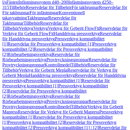
l/s
Fästen
Infästningssystem d40–200
Infästningssystem d250–
315
Tillbehör
Reservdelar för Tillbehör
För takbrunnar
Reservdelar för
För takbrunnar
För infästningar
Konventionell
takavvattning
Takbrunnar
Reservdelar för
Takbrunnar
Tillbehör
Reservdelar för
Tillbehör
Verktyg
Verktyg
Verktyg för Geberit FlowFit
Reservdelar för
Verktyg för Geberit FlowFit
Handdrivna pressverktyg
Reservdelar
för Handdrivna pressverktyg
Pressverktyg kompatibilitet
[1]
Reservdelar för Pressverktyg kompatibilitet [1]
Pressverktyg
kompatibilitet [2]
Reservdelar för Pressverktyg kompatibilitet
[2]
Rörbearbetningsverktyg
Reservdelar för
Rörbearbetningsverktyg
Provtryckningsproppar
Reservdelar för
Provtryckningsproppar
Kontrollmedel
Tillbehör
Reservdelar för
Tillbehör
Verktyg för Geberit Mepla
Reservdelar för Verktyg för
Geberit Mepla
Handdrivna pressverktyg
Reservdelar för Handdrivna
pressverktyg
Pressverktyg kompatibilitet [1]
Reservdelar för
Pressverktyg kompatibilitet [1]
Pressverktyg kompatibilitet
[2]
Reservdelar för Pressverktyg kompatibilitet
[2]
Rörbearbetningsverktyg
Reservdelar för
Rörbearbetningsverktyg
Provtryckningsproppar
Reservdelar för
Provtryckningsproppar
Kontrollmedel
Tillbehör
Verktyg för Geberit
Mapress
Reservdelar för Verktyg för Geberit Mapress
Pressverktyg
kompatibilitet [1]
Reservdelar för Pressverktyg kompatibilitet
[1]
Pressverktyg kompatibilitet [2]
Reservdelar för Pressverktyg
kompatibilitet [2]
Pressverktyg kompatibilitet [1] / [2]
Reservdelar för