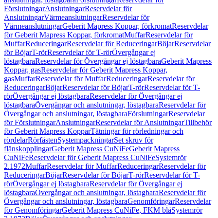
Förslutningar
Anslutningar
Reservdelar för
Anslutningar
Värmeanslutningar
Reservdelar för
Värmeanslutningar
Geberit Mapress Koppar, förkromat
Reservdelar
för Geberit Mapress Koppar, förkromat
Muffar
Reservdelar för
Muffar
Reduceringar
Reservdelar för Reduceringar
Böjar
Reservdelar
för Böjar
T-rör
Reservdelar för T-rör
Övergångar ej
löstagbara
Reservdelar för Övergångar ej löstagbara
Geberit Mapress
Koppar, gas
Reservdelar för Geberit Mapress Koppar,
gas
Muffar
Reservdelar för Muffar
Reduceringar
Reservdelar för
Reduceringar
Böjar
Reservdelar för Böjar
T-rör
Reservdelar för T-
rör
Övergångar ej löstagbara
Reservdelar för Övergångar ej
löstagbara
Övergångar och anslutningar, löstagbara
Reservdelar för
Övergångar och anslutningar, löstagbara
Förslutningar
Reservdelar
för Förslutningar
Anslutningar
Reservdelar för Anslutningar
Tillbehör
för Geberit Mapress Koppar
Tätningar för rörledningar och
rördelar
Rörfästen
Systempackningar
Set skruv för
flänskopplingar
Geberit Mapress CuNiFe
Geberit Mapress
CuNiFe
Reservdelar för Geberit Mapress CuNiFe
Systemrör
2.1972
Muffar
Reservdelar för Muffar
Reduceringar
Reservdelar för
Reduceringar
Böjar
Reservdelar för Böjar
T-rör
Reservdelar för T-
rör
Övergångar ej löstagbara
Reservdelar för Övergångar ej
löstagbara
Övergångar och anslutningar, löstagbara
Reservdelar för
Övergångar och anslutningar, löstagbara
Genomföringar
Reservdelar
för Genomföringar
Geberit Mapress CuNiFe, FKM blå
Systemrör