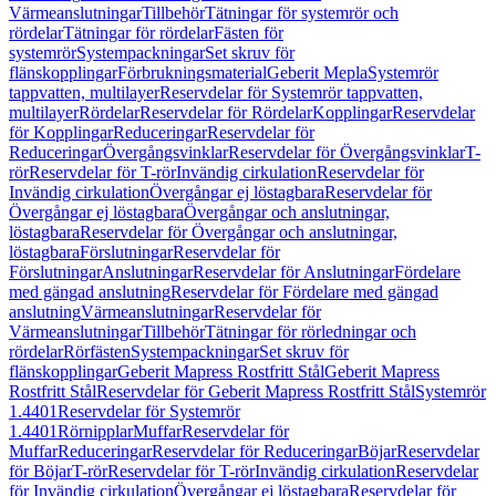
Värmeanslutningar
Tillbehör
Tätningar för systemrör och
rördelar
Tätningar för rördelar
Fästen för
systemrör
Systempackningar
Set skruv för
flänskopplingar
Förbrukningsmaterial
Geberit Mepla
Systemrör
tappvatten, multilayer
Reservdelar för Systemrör tappvatten,
multilayer
Rördelar
Reservdelar för Rördelar
Kopplingar
Reservdelar
för Kopplingar
Reduceringar
Reservdelar för
Reduceringar
Övergångsvinklar
Reservdelar för Övergångsvinklar
T-
rör
Reservdelar för T-rör
Invändig cirkulation
Reservdelar för
Invändig cirkulation
Övergångar ej löstagbara
Reservdelar för
Övergångar ej löstagbara
Övergångar och anslutningar,
löstagbara
Reservdelar för Övergångar och anslutningar,
löstagbara
Förslutningar
Reservdelar för
Förslutningar
Anslutningar
Reservdelar för Anslutningar
Fördelare
med gängad anslutning
Reservdelar för Fördelare med gängad
anslutning
Värmeanslutningar
Reservdelar för
Värmeanslutningar
Tillbehör
Tätningar för rörledningar och
rördelar
Rörfästen
Systempackningar
Set skruv för
flänskopplingar
Geberit Mapress Rostfritt Stål
Geberit Mapress
Rostfritt Stål
Reservdelar för Geberit Mapress Rostfritt Stål
Systemrör
1.4401
Reservdelar för Systemrör
1.4401
Rörnipplar
Muffar
Reservdelar för
Muffar
Reduceringar
Reservdelar för Reduceringar
Böjar
Reservdelar
för Böjar
T-rör
Reservdelar för T-rör
Invändig cirkulation
Reservdelar
för Invändig cirkulation
Övergångar ej löstagbara
Reservdelar för