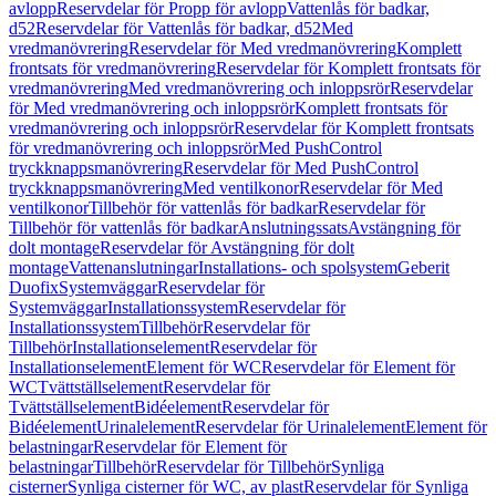
avlopp
Reservdelar för Propp för avlopp
Vattenlås för badkar,
d52
Reservdelar för Vattenlås för badkar, d52
Med
vredmanövrering
Reservdelar för Med vredmanövrering
Komplett
frontsats för vredmanövrering
Reservdelar för Komplett frontsats för
vredmanövrering
Med vredmanövrering och inloppsrör
Reservdelar
för Med vredmanövrering och inloppsrör
Komplett frontsats för
vredmanövrering och inloppsrör
Reservdelar för Komplett frontsats
för vredmanövrering och inloppsrör
Med PushControl
tryckknappsmanövrering
Reservdelar för Med PushControl
tryckknappsmanövrering
Med ventilkonor
Reservdelar för Med
ventilkonor
Tillbehör för vattenlås för badkar
Reservdelar för
Tillbehör för vattenlås för badkar
Anslutningssats
Avstängning för
dolt montage
Reservdelar för Avstängning för dolt
montage
Vattenanslutningar
Installations- och spolsystem
Geberit
Duofix
Systemväggar
Reservdelar för
Systemväggar
Installationssystem
Reservdelar för
Installationssystem
Tillbehör
Reservdelar för
Tillbehör
Installationselement
Reservdelar för
Installationselement
Element för WC
Reservdelar för Element för
WC
Tvättställselement
Reservdelar för
Tvättställselement
Bidéelement
Reservdelar för
Bidéelement
Urinalelement
Reservdelar för Urinalelement
Element för
belastningar
Reservdelar för Element för
belastningar
Tillbehör
Reservdelar för Tillbehör
Synliga
cisterner
Synliga cisterner för WC, av plast
Reservdelar för Synliga