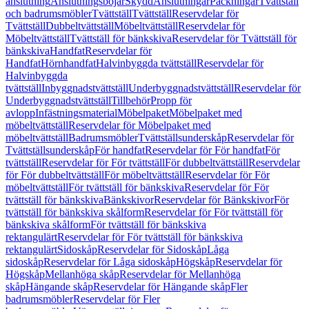
anslutning
Anslutningsböjar
Skydd
Anslutningar
Packningar
Tvättställ
och badrumsmöbler
Tvättställ
Tvättställ
Reservdelar för
Tvättställ
Dubbeltvättställ
Möbeltvättställ
Reservdelar för
Möbeltvättställ
Tvättställ för bänkskiva
Reservdelar för Tvättställ för
bänkskiva
Handfat
Reservdelar för
Handfat
Hörnhandfat
Halvinbyggda tvättställ
Reservdelar för
Halvinbyggda
tvättställ
Inbyggnadstvättställ
Underbyggnadstvättställ
Reservdelar för
Underbyggnadstvättställ
Tillbehör
Propp för
avlopp
Infästningsmaterial
Möbelpaket
Möbelpaket med
möbeltvättställ
Reservdelar för Möbelpaket med
möbeltvättställ
Badrumsmöbler
Tvättställsunderskåp
Reservdelar för
Tvättställsunderskåp
För handfat
Reservdelar för För handfat
För
tvättställ
Reservdelar för För tvättställ
För dubbeltvättställ
Reservdelar
för För dubbeltvättställ
För möbeltvättställ
Reservdelar för För
möbeltvättställ
För tvättställ för bänkskiva
Reservdelar för För
tvättställ för bänkskiva
Bänkskivor
Reservdelar för Bänkskivor
För
tvättställ för bänkskiva skålform
Reservdelar för För tvättställ för
bänkskiva skålform
För tvättställ för bänkskiva
rektangulärt
Reservdelar för För tvättställ för bänkskiva
rektangulärt
Sidoskåp
Reservdelar för Sidoskåp
Låga
sidoskåp
Reservdelar för Låga sidoskåp
Högskåp
Reservdelar för
Högskåp
Mellanhöga skåp
Reservdelar för Mellanhöga
skåp
Hängande skåp
Reservdelar för Hängande skåp
Fler
badrumsmöbler
Reservdelar för Fler