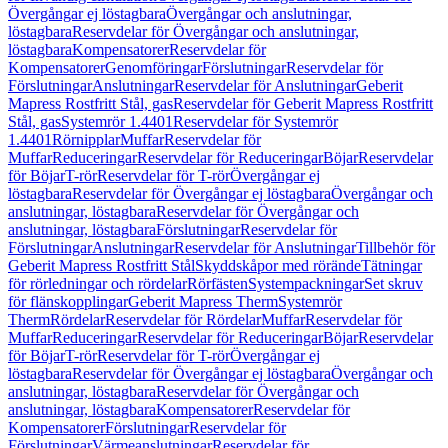
Övergångar ej löstagbara
Övergångar och anslutningar,
löstagbara
Reservdelar för Övergångar och anslutningar,
löstagbara
Kompensatorer
Reservdelar för
Kompensatorer
Genomföringar
Förslutningar
Reservdelar för
Förslutningar
Anslutningar
Reservdelar för Anslutningar
Geberit
Mapress Rostfritt Stål, gas
Reservdelar för Geberit Mapress Rostfritt
Stål, gas
Systemrör 1.4401
Reservdelar för Systemrör
1.4401
Rörnipplar
Muffar
Reservdelar för
Muffar
Reduceringar
Reservdelar för Reduceringar
Böjar
Reservdelar
för Böjar
T-rör
Reservdelar för T-rör
Övergångar ej
löstagbara
Reservdelar för Övergångar ej löstagbara
Övergångar och
anslutningar, löstagbara
Reservdelar för Övergångar och
anslutningar, löstagbara
Förslutningar
Reservdelar för
Förslutningar
Anslutningar
Reservdelar för Anslutningar
Tillbehör för
Geberit Mapress Rostfritt Stål
Skyddskåpor med rörände
Tätningar
för rörledningar och rördelar
Rörfästen
Systempackningar
Set skruv
för flänskopplingar
Geberit Mapress Therm
Systemrör
Therm
Rördelar
Reservdelar för Rördelar
Muffar
Reservdelar för
Muffar
Reduceringar
Reservdelar för Reduceringar
Böjar
Reservdelar
för Böjar
T-rör
Reservdelar för T-rör
Övergångar ej
löstagbara
Reservdelar för Övergångar ej löstagbara
Övergångar och
anslutningar, löstagbara
Reservdelar för Övergångar och
anslutningar, löstagbara
Kompensatorer
Reservdelar för
Kompensatorer
Förslutningar
Reservdelar för
Förslutningar
Värmeanslutningar
Reservdelar för