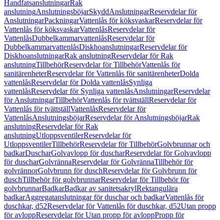
Handfatsanslutningar
Rak
anslutning
Anslutningsböjar
Skydd
Anslutningar
Reservdelar för
Anslutningar
Packningar
Vattenlås för köksvaskar
Reservdelar för
Vattenlås för köksvaskar
Vattenlås
Reservdelar för
Vattenlås
Dubbelkammarvattenlås
Reservdelar för
Dubbelkammarvattenlås
Diskhoanslutningar
Reservdelar för
Diskhoanslutningar
Rak anslutning
Reservdelar för Rak
anslutning
Tillbehör
Reservdelar för Tillbehör
Vattenlås för
sanitärenheter
Reservdelar för Vattenlås för sanitärenheter
Dolda
vattenlås
Reservdelar för Dolda vattenlås
Synliga
vattenlås
Reservdelar för Synliga vattenlås
Anslutningar
Reservdelar
för Anslutningar
Tillbehör
Vattenlås för tvättställ
Reservdelar för
Vattenlås för tvättställ
Vattenlås
Reservdelar för
Vattenlås
Anslutningsböjar
Reservdelar för Anslutningsböjar
Rak
anslutning
Reservdelar för Rak
anslutning
Utloppsventiler
Reservdelar för
Utloppsventiler
Tillbehör
Reservdelar för Tillbehör
Golvbrunnar och
badkar
Duschar
Golvavlopp för duschar
Reservdelar för Golvavlopp
för duschar
Golvränna
Reservdelar för Golvränna
Tillbehör för
golvrännor
Golvbrunn för dusch
Reservdelar för Golvbrunn för
dusch
Tillbehör för golvbrunnar
Reservdelar för Tillbehör för
golvbrunnar
Badkar
Badkar av sanitetsakryl
Rektangulära
badkar
Aggregatanslutningar för duschar och badkar
Vattenlås för
duschkar, d52
Reservdelar för Vattenlås för duschkar, d52
Utan propp
för avlopp
Reservdelar för Utan propp för avlopp
Propp för