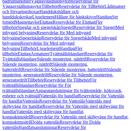
badrumsmöbler
Väggavställningsytor
Reservdelar för
Väggavställningsytor
Tillbehör
Reservdelar för Tillbehör
Lådinsatser
och förvaringsboxar
Handdukshållare och
handdukskrokar
Ljuselement
Hållare för bänkskivor
Handtag
Set
fotstöd
Magnettavlor
Eluttag
Reservdelar för Eluttag
Fler
tillbehör
Speglar och spegelskåp
Spegel
Reservdelar för Spegel
Med
inbyggd belysning
Reservdelar för Med inbyggd
belysning
Spegelskåp
Reservdelar för Spegelskåp
Med inbyggd
belysning
Reservdelar för Med inbyggd
belysning
Tillbehör
Ljuselement
Handtag
Fler
tillbehör
Eluttag
Armaturer
Tvättställsblandare
Reservdelar för
Tvättställsblandare
Stående montering, nätdrift
Reservdelar för
Stående montering, nätdrift
Stående montering,
batteridrift
Reservdelar för Stående montering, batteridrift
Stående
montering, generatordrift
Reservdelar för Stående montering,
generatordrift
Tillbehör
Reservdelar för Tillbehör
För
tvättställsblandare
Reservdelar för För
tvättställsblandare
Apparatanslutningar för tvättområde, köksvask,
enheter och tvättställ
Vattenlås för handfat
Reservdelar för Vattenlås
för handfat
Vattenlås
Reservdelar för Vattenlås
Vattenlås med
skiljevägg för handfat
Reservdelar för Vattenlås med skiljevägg för
handfat
Vattenlås med skiljevägg för handfat,
kompaktmodell
Reservdelar för Vattenlås med skiljevägg för handfat,
kompaktmodell
Dolda vattenlås
Reservdelar för Dolda
vattenlås
Handfatsanslutningar
Reservdelar för