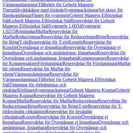
Värmeanslutningar
Tillbehör för Geberit Mapress
Therm
Skyddskåpor med rörände
Systempackningar
Set skruv för
flänskopplingar
Fästen för systemrör
Geberit Mapress Elförzinkat
Stål
Geberit Mapress Elförzinkat Stål
Reservdelar för Geberit
Mapress Elförzinkat Stål
Systemrör 1.0034
Systemrör
1.0215
Rörnipplar
Muffar
Reservdelar för
Muffar
Reduceringar
Reservdelar för Reduceringar
Böjar
Reservdelar
för Böjar
T-rör
Reservdelar för T-rör
Korsrör
Reservdelar för
Korsrör
Övergångar ej löstagbara
Reservdelar för Övergångar ej
löstagbara
Övergångar och anslutningar, löstagbara
Reservdelar för
Övergångar och anslutningar, löstagbara
Kompensatorer
Reservdelar
för Kompensatorer
Förslutningar
Reservdelar för Förslutningar
Muffar
för värme
Reservdelar för Muffar för
värme
Värmeanslutningar
Reservdelar för
Värmeanslutningar
Tillbehör för Geberit Mapress Elförzinkat
Stål
Tätningar för rörledningar och
rördelar
Rörfästen
Systempackningar
Geberit Mapress Koppar
Geberit
Mapress Koppar
Reservdelar för Geberit Mapress
Koppar
Muffar
Reservdelar för Muffar
Reduceringar
Reservdelar för
Reduceringar
Böjar
Reservdelar för Böjar
T-rör
Reservdelar för T-
rör
Invändig cirkulation
Reservdelar för Invändig
cirkulation
Korsrör
Reservdelar för Korsrör
Övergångar ej
löstagbara
Reservdelar för Övergångar ej löstagbara
Övergångar och
anslutningar, löstagbara
Reservdelar för Övergångar och
anslutningar, löstagbara
Förslutningar
Reservdelar för