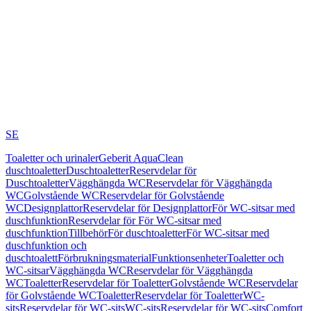
SE
Toaletter och urinaler
Geberit AquaClean
duschtoaletter
Duschtoaletter
Reservdelar för
Duschtoaletter
Vägghängda WC
Reservdelar för Vägghängda
WC
Golvstående WC
Reservdelar för Golvstående
WC
Designplattor
Reservdelar för Designplattor
För WC-sitsar med
duschfunktion
Reservdelar för För WC-sitsar med
duschfunktion
Tillbehör
För duschtoaletter
För WC-sitsar med
duschfunktion och
duschtoalett
Förbrukningsmaterial
Funktionsenheter
Toaletter och
WC-sitsar
Vägghängda WC
Reservdelar för Vägghängda
WC
Toaletter
Reservdelar för Toaletter
Golvstående WC
Reservdelar
för Golvstående WC
Toaletter
Reservdelar för Toaletter
WC-
sits
Reservdelar för WC-sits
WC-sits
Reservdelar för WC-sits
Comfort