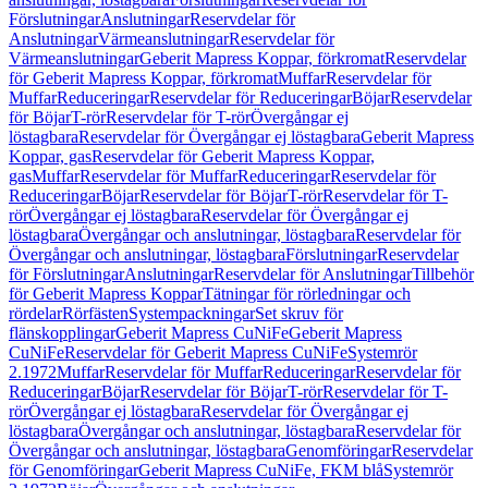
Förslutningar
Anslutningar
Reservdelar för
Anslutningar
Värmeanslutningar
Reservdelar för
Värmeanslutningar
Geberit Mapress Koppar, förkromat
Reservdelar
för Geberit Mapress Koppar, förkromat
Muffar
Reservdelar för
Muffar
Reduceringar
Reservdelar för Reduceringar
Böjar
Reservdelar
för Böjar
T-rör
Reservdelar för T-rör
Övergångar ej
löstagbara
Reservdelar för Övergångar ej löstagbara
Geberit Mapress
Koppar, gas
Reservdelar för Geberit Mapress Koppar,
gas
Muffar
Reservdelar för Muffar
Reduceringar
Reservdelar för
Reduceringar
Böjar
Reservdelar för Böjar
T-rör
Reservdelar för T-
rör
Övergångar ej löstagbara
Reservdelar för Övergångar ej
löstagbara
Övergångar och anslutningar, löstagbara
Reservdelar för
Övergångar och anslutningar, löstagbara
Förslutningar
Reservdelar
för Förslutningar
Anslutningar
Reservdelar för Anslutningar
Tillbehör
för Geberit Mapress Koppar
Tätningar för rörledningar och
rördelar
Rörfästen
Systempackningar
Set skruv för
flänskopplingar
Geberit Mapress CuNiFe
Geberit Mapress
CuNiFe
Reservdelar för Geberit Mapress CuNiFe
Systemrör
2.1972
Muffar
Reservdelar för Muffar
Reduceringar
Reservdelar för
Reduceringar
Böjar
Reservdelar för Böjar
T-rör
Reservdelar för T-
rör
Övergångar ej löstagbara
Reservdelar för Övergångar ej
löstagbara
Övergångar och anslutningar, löstagbara
Reservdelar för
Övergångar och anslutningar, löstagbara
Genomföringar
Reservdelar
för Genomföringar
Geberit Mapress CuNiFe, FKM blå
Systemrör