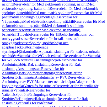
nätdrift
Reservdelar för Med elektronisk spolning, nätdrift
Med
elektronisk spolning, batteridrift
Reservdelar för Med elektronisk
spolning, batteridrift
Med pneumatisk spolning
Reservdelar för Med
pneumatisk spolning
Väggmontage
Reservdelar för
Väggmontage
Med elektronisk spolning, nätdrift
Reservdelar för Med
elektronisk spolning, nätdrift
Med elektronisk spolning,
batteridrift
Reservdelar för Med elektronisk spolning,
batteridrift
Tillbehör
Reservdelar för Tillbehör
Installations- och
ombyggnadssatser
Reservdelar för Installations- och
ombyggnadssatser
Spolrör, spolrörsböjar och
adaptrar
Täckplattor
Integrerade
styrningar
Fjärrkontroller
Apparatanslutningar för toaletter, urinaler
och bidéer
Vattenlås för WC och tvättställ
Reservdelar för Vattenlås
för WC och tvättställ
Anslutningsböjar
Reservdelar för
Anslutningsböjar
Rak anslutning
Reservdelar för Rak
anslutning
Anslutningssats
Reservdelar för
Anslutningssats
Spolrörsförlängningar
Reservdelar för
Spolrörsförlängningar
Anslutningar av PVC
Reservdelar för
Anslutningar av PVC
Manschetter och täckkåpor
Adapter- och
kopplingsdelar
Vattenlås för urinaler
Reservdelar för Vattenlås för
urinaler
Vattenlås
Reservdelar för
Vattenlås
Spolrörsförlängningar
Reservdelar för
Spolrörsförlängningar
Rak anslutning
Reservdelar för Rak
anslutning
Vattenlås för bidéer
Rak