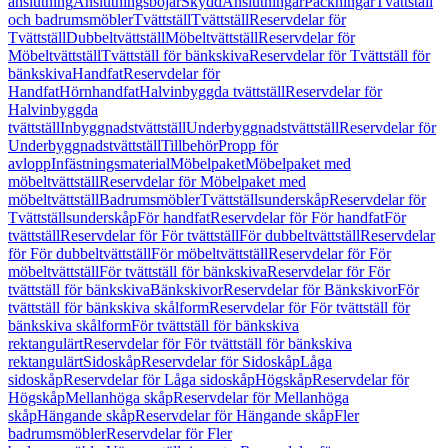
anslutning
Anslutningsböjar
Skydd
Anslutningar
Packningar
Tvättställ
och badrumsmöbler
Tvättställ
Tvättställ
Reservdelar för
Tvättställ
Dubbeltvättställ
Möbeltvättställ
Reservdelar för
Möbeltvättställ
Tvättställ för bänkskiva
Reservdelar för Tvättställ för
bänkskiva
Handfat
Reservdelar för
Handfat
Hörnhandfat
Halvinbyggda tvättställ
Reservdelar för
Halvinbyggda
tvättställ
Inbyggnadstvättställ
Underbyggnadstvättställ
Reservdelar för
Underbyggnadstvättställ
Tillbehör
Propp för
avlopp
Infästningsmaterial
Möbelpaket
Möbelpaket med
möbeltvättställ
Reservdelar för Möbelpaket med
möbeltvättställ
Badrumsmöbler
Tvättställsunderskåp
Reservdelar för
Tvättställsunderskåp
För handfat
Reservdelar för För handfat
För
tvättställ
Reservdelar för För tvättställ
För dubbeltvättställ
Reservdelar
för För dubbeltvättställ
För möbeltvättställ
Reservdelar för För
möbeltvättställ
För tvättställ för bänkskiva
Reservdelar för För
tvättställ för bänkskiva
Bänkskivor
Reservdelar för Bänkskivor
För
tvättställ för bänkskiva skålform
Reservdelar för För tvättställ för
bänkskiva skålform
För tvättställ för bänkskiva
rektangulärt
Reservdelar för För tvättställ för bänkskiva
rektangulärt
Sidoskåp
Reservdelar för Sidoskåp
Låga
sidoskåp
Reservdelar för Låga sidoskåp
Högskåp
Reservdelar för
Högskåp
Mellanhöga skåp
Reservdelar för Mellanhöga
skåp
Hängande skåp
Reservdelar för Hängande skåp
Fler
badrumsmöbler
Reservdelar för Fler