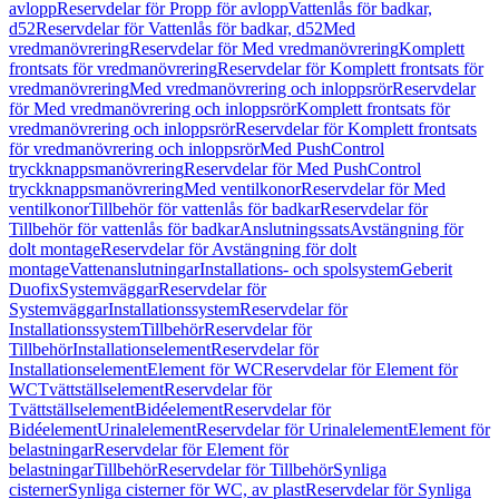
avlopp
Reservdelar för Propp för avlopp
Vattenlås för badkar,
d52
Reservdelar för Vattenlås för badkar, d52
Med
vredmanövrering
Reservdelar för Med vredmanövrering
Komplett
frontsats för vredmanövrering
Reservdelar för Komplett frontsats för
vredmanövrering
Med vredmanövrering och inloppsrör
Reservdelar
för Med vredmanövrering och inloppsrör
Komplett frontsats för
vredmanövrering och inloppsrör
Reservdelar för Komplett frontsats
för vredmanövrering och inloppsrör
Med PushControl
tryckknappsmanövrering
Reservdelar för Med PushControl
tryckknappsmanövrering
Med ventilkonor
Reservdelar för Med
ventilkonor
Tillbehör för vattenlås för badkar
Reservdelar för
Tillbehör för vattenlås för badkar
Anslutningssats
Avstängning för
dolt montage
Reservdelar för Avstängning för dolt
montage
Vattenanslutningar
Installations- och spolsystem
Geberit
Duofix
Systemväggar
Reservdelar för
Systemväggar
Installationssystem
Reservdelar för
Installationssystem
Tillbehör
Reservdelar för
Tillbehör
Installationselement
Reservdelar för
Installationselement
Element för WC
Reservdelar för Element för
WC
Tvättställselement
Reservdelar för
Tvättställselement
Bidéelement
Reservdelar för
Bidéelement
Urinalelement
Reservdelar för Urinalelement
Element för
belastningar
Reservdelar för Element för
belastningar
Tillbehör
Reservdelar för Tillbehör
Synliga
cisterner
Synliga cisterner för WC, av plast
Reservdelar för Synliga