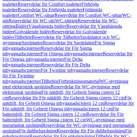
toaletter
Reservdelar för Comfort toaletter
Förhöjda
toaletter
Reservdelar för Förhöjda toaletter
Förlängda
toaletter
Comfort WC-sitsar
Reservdelar för Comfort WC-sitsar
WC-
sits
Reservdelar för WC-sits
WC-sittring
Reservdelar för WC-
sittring
Bidéer
Vägghängda bidéer
Reservdelar för Vägghängda
bidéer
Golvstående bidéer
Reservdelar för Golvstående
bidéer
Tillbehör
Reservdelar för Tillbehör
Spolplattor och WC-
styrningar
Spolplattor
Reservdelar för Spolplattor
För Sigma
inbyggnadscisterner
Reservdelar för För Sigma
inbyggnadscisterner
För Omega inbyggnadscisterner
Reservdelar för
För Omega inbyggnadscisterner
För Delta
inbyggnadscisterner
Reservdelar för För Delta
inbyggnadscisterner
För Twinline inbyggnadscisterner
Reservdelar
för För Twinline
inbyggnadscisterner
Tillbehör
Förbrukningsmaterial
WC-styrningar
med elektronisk spolning
Reservdelar för WC-styrningar med
elektronisk spolning
För nätdrift, för Geberit Sigma cistern 12
cm
Reservdelar för För nätdrift, för Geberit Sigma cistern 12 cm
För
nätdrift, för Geberit Omega inbyggnadscistern 12 cm
Reservdelar för
För nätdrift, för Geberit Omega inbyggnadscistern 12 cm
För
batteridrift, för Geberit Sigma cistern 12 cm
Reservdelar för För
batteridrift, för Geberit Sigma cistern 12 cm
WC-styrningar med
pneumatisk spolning
Reservdelar för WC-styrningar med pneumatisk
spolning
För dubbelspolning
Reservdelar för För dubbelspolning
För
enkelspolning
Reservdelar för För enkelspolning
Tillbehör för WC-