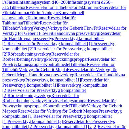
l/s
Fästen
Infästningssystem d40–200
Infästningssystem d250–
315
Tillbehör
Reservdelar för Tillbehör
För takbrunnar
Reservdelar för
För takbrunnar
För infästningar
Konventionell
takavvattning
Takbrunnar
Reservdelar för
Takbrunnar
Tillbehör
Reservdelar för
Tillbehör
Verktyg
Verktyg
Verktyg för Geberit FlowFit
Reservdelar för
Verktyg för Geberit FlowFit
Handdrivna pressverktyg
Reservdelar
för Handdrivna pressverktyg
Pressverktyg kompatibilitet
[1]
Reservdelar för Pressverktyg kompatibilitet [1]
Pressverktyg
kompatibilitet [2]
Reservdelar för Pressverktyg kompatibilitet
[2]
Rörbearbetningsverktyg
Reservdelar för
Rörbearbetningsverktyg
Provtryckningsproppar
Reservdelar för
Provtryckningsproppar
Kontrollmedel
Tillbehör
Reservdelar för
Tillbehör
Verktyg för Geberit Mepla
Reservdelar för Verktyg för
Geberit Mepla
Handdrivna pressverktyg
Reservdelar för Handdrivna
pressverktyg
Pressverktyg kompatibilitet [1]
Reservdelar för
Pressverktyg kompatibilitet [1]
Pressverktyg kompatibilitet
[2]
Reservdelar för Pressverktyg kompatibilitet
[2]
Rörbearbetningsverktyg
Reservdelar för
Rörbearbetningsverktyg
Provtryckningsproppar
Reservdelar för
Provtryckningsproppar
Kontrollmedel
Tillbehör
Verktyg för Geberit
Mapress
Reservdelar för Verktyg för Geberit Mapress
Pressverktyg
kompatibilitet [1]
Reservdelar för Pressverktyg kompatibilitet
[1]
Pressverktyg kompatibilitet [2]
Reservdelar för Pressverktyg
kompatibilitet [2]
Pressverktyg kompatibilitet [1] / [2]
Reservdelar för