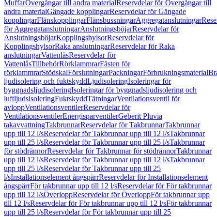
Muffar
Övergångar till andra material
Reservdelar för Övergångar till
andra material
Gängade kopplingar
Reservdelar för Gängade
kopplingar
Flänskopplingar
Flänsbussningar
Aggregatanslutningar
Rese
för Aggregatanslutningar
Anslutningsböjar
Reservdelar för
Anslutningsböjar
Kopplingshylsor
Reservdelar för
Kopplingshylsor
Raka anslutningar
Reservdelar för Raka
anslutningar
Vattenlås
Reservdelar för
Vattenlås
Tillbehör
Rörklammrar
Fästen för
rörklammrar
Stödskal
Förslutningar
Packningar
Förbrukningsmaterial
Br
ljudisolering och fuktskydd
Ljudisolering
Isoleringar för
byggnadsljudisolering
Isoleringar för byggnadsljudisolering och
luftljudsisolering
Fuktskydd
Tätningar
Ventilationsventil för
avlopp
Ventilationsventiler
Reservdelar för
Ventilationsventiler
Energisparventiler
Geberit Pluvia
takavvattning
Takbrunnar
Reservdelar för Takbrunnar
Takbrunnar
upp till 12 l/s
Reservdelar för Takbrunnar upp till 12 l/s
Takbrunnar
upp till 25 l/s
Reservdelar för Takbrunnar upp till 25 l/s
Takbrunnar
för stödrännor
Reservdelar för Takbrunnar för stödrännor
Takbrunnar
upp till 12 l/s
Reservdelar för Takbrunnar upp till 12 l/s
Takbrunnar
upp till 25 l/s
Reservdelar för Takbrunnar upp till 25
l/s
Installationselement ångspärr
Reservdelar för Installationselement
ångspärr
För takbrunnar upp till 12 l/s
Reservdelar för För takbrunnar
upp till 12 l/s
Överlopp
Reservdelar för Överlopp
För takbrunnar upp
till 12 l/s
Reservdelar för För takbrunnar upp till 12 l/s
För takbrunnar
upp till 25 l/s
Reservdelar för För takbrunnar upp till 25