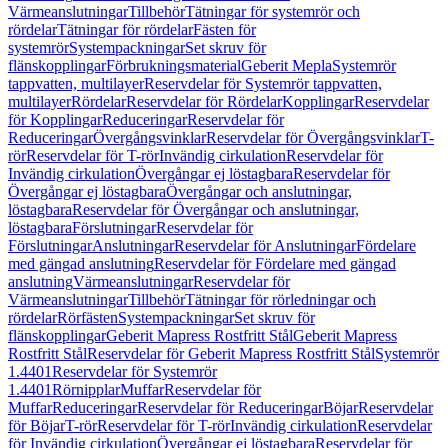
Värmeanslutningar
Tillbehör
Tätningar för systemrör och
rördelar
Tätningar för rördelar
Fästen för
systemrör
Systempackningar
Set skruv för
flänskopplingar
Förbrukningsmaterial
Geberit Mepla
Systemrör
tappvatten, multilayer
Reservdelar för Systemrör tappvatten,
multilayer
Rördelar
Reservdelar för Rördelar
Kopplingar
Reservdelar
för Kopplingar
Reduceringar
Reservdelar för
Reduceringar
Övergångsvinklar
Reservdelar för Övergångsvinklar
T-
rör
Reservdelar för T-rör
Invändig cirkulation
Reservdelar för
Invändig cirkulation
Övergångar ej löstagbara
Reservdelar för
Övergångar ej löstagbara
Övergångar och anslutningar,
löstagbara
Reservdelar för Övergångar och anslutningar,
löstagbara
Förslutningar
Reservdelar för
Förslutningar
Anslutningar
Reservdelar för Anslutningar
Fördelare
med gängad anslutning
Reservdelar för Fördelare med gängad
anslutning
Värmeanslutningar
Reservdelar för
Värmeanslutningar
Tillbehör
Tätningar för rörledningar och
rördelar
Rörfästen
Systempackningar
Set skruv för
flänskopplingar
Geberit Mapress Rostfritt Stål
Geberit Mapress
Rostfritt Stål
Reservdelar för Geberit Mapress Rostfritt Stål
Systemrör
1.4401
Reservdelar för Systemrör
1.4401
Rörnipplar
Muffar
Reservdelar för
Muffar
Reduceringar
Reservdelar för Reduceringar
Böjar
Reservdelar
för Böjar
T-rör
Reservdelar för T-rör
Invändig cirkulation
Reservdelar
för Invändig cirkulation
Övergångar ej löstagbara
Reservdelar för