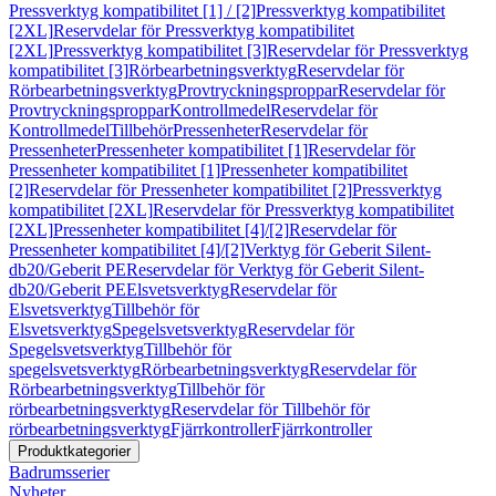
Pressverktyg kompatibilitet [1] / [2]
Pressverktyg kompatibilitet
[2XL]
Reservdelar för Pressverktyg kompatibilitet
[2XL]
Pressverktyg kompatibilitet [3]
Reservdelar för Pressverktyg
kompatibilitet [3]
Rörbearbetningsverktyg
Reservdelar för
Rörbearbetningsverktyg
Provtryckningsproppar
Reservdelar för
Provtryckningsproppar
Kontrollmedel
Reservdelar för
Kontrollmedel
Tillbehör
Pressenheter
Reservdelar för
Pressenheter
Pressenheter kompatibilitet [1]
Reservdelar för
Pressenheter kompatibilitet [1]
Pressenheter kompatibilitet
[2]
Reservdelar för Pressenheter kompatibilitet [2]
Pressverktyg
kompatibilitet [2XL]
Reservdelar för Pressverktyg kompatibilitet
[2XL]
Pressenheter kompatibilitet [4]/[2]
Reservdelar för
Pressenheter kompatibilitet [4]/[2]
Verktyg för Geberit Silent-
db20/Geberit PE
Reservdelar för Verktyg för Geberit Silent-
db20/Geberit PE
Elsvetsverktyg
Reservdelar för
Elsvetsverktyg
Tillbehör för
Elsvetsverktyg
Spegelsvetsverktyg
Reservdelar för
Spegelsvetsverktyg
Tillbehör för
spegelsvetsverktyg
Rörbearbetningsverktyg
Reservdelar för
Rörbearbetningsverktyg
Tillbehör för
rörbearbetningsverktyg
Reservdelar för Tillbehör för
rörbearbetningsverktyg
Fjärrkontroller
Fjärrkontroller
Produktkategorier
Badrumsserier
Nyheter