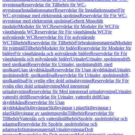
styrningar
Reservdelar för Tillbehör för WC-
styrningar
Installationssatser
Reservdelar för Installationssatser
För
WC-styrningar med elektronisk spolning
Reservdelar för För WC-
styrningar med elektronisk spolning
Geberit Monolith
moduler
Moduler för WC
Reservdelar för Moduler för WC
För
vägghängda WC
Reservdelar för För vägghängda WC
För
golvstående WC
Reservdelar för För golvstående
WC
Tillbehör
Reservdelar för Tillbehör
Förbrukningsmaterial
Moduler
för tvättställ
Tillbehör
Moduler för bidéer
Reservdelar för Moduler för
bidéer
För vägghängda och golvstående bidéer
Reservdelar för För
vägghängda och golvstående bidéer
Urinaler
Urinaler, spolningsdrift,
med spolkant
Reservdelar för Urinaler, spolningsdrift, med
spolkant
Utan skyddskåpa
Reservdelar för Utan skyddskåpa
Urinaler,
spolningsdrift, spolkantlösa
Reservdelar för Urinaler, spolningsdrift,
spolkantlösa
För synlig eller dold urinalstyrning
Reservdelar för För
synlig eller dold urinalstyrning
Med integrerad
urinalstyrning
Reservdelar för Med integrerad urinalstyrning
Urinaler,
vattenfri drift
Reservdelar för Urinaler, vattenfri drift
Utan
skyddskåpa
Reservdelar för Utan
skyddskåpa
Skiljeväggar
Skiljeväggar i plast
Skiljeväggar i
glas
Skiljeväggar av sanitetsporslin
Tillbehör
Reservdelar för
Tillbehör
Vattenlås och vattenlåstillbehör
Spolrör, spolrörsböjar och
adaptrar
Reservdelar för Spolrör, spolrörsböjar och
adaptrar
Infästningsmaterial
Urinalstyrningar
Dolt
montage
Reservdelar för Dolt montage
Med elektronisk spolning,