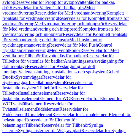
avlopp
Reservdelar för Propp för avlopp
Vattenlås för badkar,
d52
Reservdelar för Vattenlås för badkar, d52
Med
vredmanövrering
Reservdelar för Med vredmanövrering
Komplett
frontsats för vredmanövrering
Reservdelar för Komplett frontsats för
vredmanövrering
Med vredmanövrering och inloppsrör
Reservdelar
för Med vredmanövrering och inloppsrör
Komplett frontsats för
vredmanövrering och inloppsrör
Reservdelar för Komplett frontsats
för vredmanövrering och inloppsrör
Med PushControl
tryckknappsmanövrering
Reservdelar för Med PushControl
tryckknappsmanövrering
Med ventilkonor
Reservdelar för Med
ventilkonor
Tillbehör för vattenlås för badkar
Reservdelar för
Tillbehör för vattenlås för badkar
Anslutningssats
Avstängning för
dolt montage
Reservdelar för Avstängning för dolt
montage
Vattenanslutningar
Installations- och spolsystem
Geberit
Duofix
Systemväggar
Reservdelar för
Systemväggar
Installationssystem
Reservdelar för
Installationssystem
Tillbehör
Reservdelar för
Tillbehör
Installationselement
Reservdelar för
Installationselement
Element för WC
Reservdelar för Element för
WC
Tvättställselement
Reservdelar för
Tvättställselement
Bidéelement
Reservdelar för
Bidéelement
Urinalelement
Reservdelar för Urinalelement
Element för
belastningar
Reservdelar för Element för
belastningar
Tillbehör
Reservdelar för Tillbehör
Synliga
cisterner
Synliga cisterner för WC, av plast
Reservdelar för Synliga