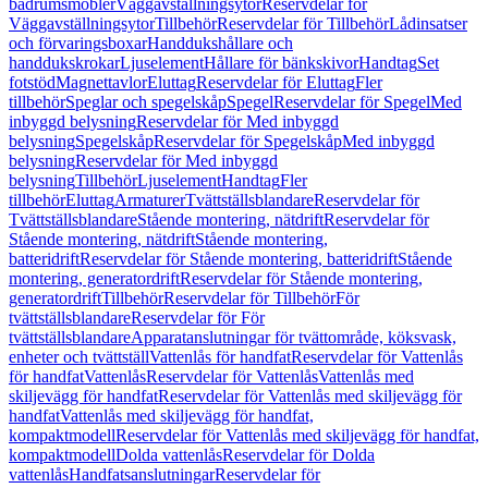
badrumsmöbler
Väggavställningsytor
Reservdelar för
Väggavställningsytor
Tillbehör
Reservdelar för Tillbehör
Lådinsatser
och förvaringsboxar
Handdukshållare och
handdukskrokar
Ljuselement
Hållare för bänkskivor
Handtag
Set
fotstöd
Magnettavlor
Eluttag
Reservdelar för Eluttag
Fler
tillbehör
Speglar och spegelskåp
Spegel
Reservdelar för Spegel
Med
inbyggd belysning
Reservdelar för Med inbyggd
belysning
Spegelskåp
Reservdelar för Spegelskåp
Med inbyggd
belysning
Reservdelar för Med inbyggd
belysning
Tillbehör
Ljuselement
Handtag
Fler
tillbehör
Eluttag
Armaturer
Tvättställsblandare
Reservdelar för
Tvättställsblandare
Stående montering, nätdrift
Reservdelar för
Stående montering, nätdrift
Stående montering,
batteridrift
Reservdelar för Stående montering, batteridrift
Stående
montering, generatordrift
Reservdelar för Stående montering,
generatordrift
Tillbehör
Reservdelar för Tillbehör
För
tvättställsblandare
Reservdelar för För
tvättställsblandare
Apparatanslutningar för tvättområde, köksvask,
enheter och tvättställ
Vattenlås för handfat
Reservdelar för Vattenlås
för handfat
Vattenlås
Reservdelar för Vattenlås
Vattenlås med
skiljevägg för handfat
Reservdelar för Vattenlås med skiljevägg för
handfat
Vattenlås med skiljevägg för handfat,
kompaktmodell
Reservdelar för Vattenlås med skiljevägg för handfat,
kompaktmodell
Dolda vattenlås
Reservdelar för Dolda
vattenlås
Handfatsanslutningar
Reservdelar för