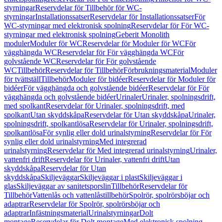
styrningar
Reservdelar för Tillbehör för WC-
styrningar
Installationssatser
Reservdelar för Installationssatser
För
WC-styrningar med elektronisk spolning
Reservdelar för För WC-
styrningar med elektronisk spolning
Geberit Monolith
moduler
Moduler för WC
Reservdelar för Moduler för WC
För
vägghängda WC
Reservdelar för För vägghängda WC
För
golvstående WC
Reservdelar för För golvstående
WC
Tillbehör
Reservdelar för Tillbehör
Förbrukningsmaterial
Moduler
för tvättställ
Tillbehör
Moduler för bidéer
Reservdelar för Moduler för
bidéer
För vägghängda och golvstående bidéer
Reservdelar för För
vägghängda och golvstående bidéer
Urinaler
Urinaler, spolningsdrift,
med spolkant
Reservdelar för Urinaler, spolningsdrift, med
spolkant
Utan skyddskåpa
Reservdelar för Utan skyddskåpa
Urinaler,
spolningsdrift, spolkantlösa
Reservdelar för Urinaler, spolningsdrift,
spolkantlösa
För synlig eller dold urinalstyrning
Reservdelar för För
synlig eller dold urinalstyrning
Med integrerad
urinalstyrning
Reservdelar för Med integrerad urinalstyrning
Urinaler,
vattenfri drift
Reservdelar för Urinaler, vattenfri drift
Utan
skyddskåpa
Reservdelar för Utan
skyddskåpa
Skiljeväggar
Skiljeväggar i plast
Skiljeväggar i
glas
Skiljeväggar av sanitetsporslin
Tillbehör
Reservdelar för
Tillbehör
Vattenlås och vattenlåstillbehör
Spolrör, spolrörsböjar och
adaptrar
Reservdelar för Spolrör, spolrörsböjar och
adaptrar
Infästningsmaterial
Urinalstyrningar
Dolt
montage
Reservdelar för Dolt montage
Med elektronisk spolning,