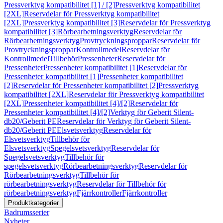
Pressverktyg kompatibilitet [1] / [2]
Pressverktyg kompatibilitet
[2XL]
Reservdelar för Pressverktyg kompatibilitet
[2XL]
Pressverktyg kompatibilitet [3]
Reservdelar för Pressverktyg
kompatibilitet [3]
Rörbearbetningsverktyg
Reservdelar för
Rörbearbetningsverktyg
Provtryckningsproppar
Reservdelar för
Provtryckningsproppar
Kontrollmedel
Reservdelar för
Kontrollmedel
Tillbehör
Pressenheter
Reservdelar för
Pressenheter
Pressenheter kompatibilitet [1]
Reservdelar för
Pressenheter kompatibilitet [1]
Pressenheter kompatibilitet
[2]
Reservdelar för Pressenheter kompatibilitet [2]
Pressverktyg
kompatibilitet [2XL]
Reservdelar för Pressverktyg kompatibilitet
[2XL]
Pressenheter kompatibilitet [4]/[2]
Reservdelar för
Pressenheter kompatibilitet [4]/[2]
Verktyg för Geberit Silent-
db20/Geberit PE
Reservdelar för Verktyg för Geberit Silent-
db20/Geberit PE
Elsvetsverktyg
Reservdelar för
Elsvetsverktyg
Tillbehör för
Elsvetsverktyg
Spegelsvetsverktyg
Reservdelar för
Spegelsvetsverktyg
Tillbehör för
spegelsvetsverktyg
Rörbearbetningsverktyg
Reservdelar för
Rörbearbetningsverktyg
Tillbehör för
rörbearbetningsverktyg
Reservdelar för Tillbehör för
rörbearbetningsverktyg
Fjärrkontroller
Fjärrkontroller
Produktkategorier
Badrumsserier
Nyheter