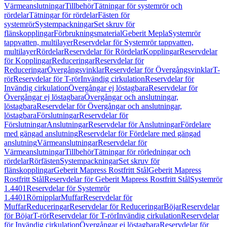
Värmeanslutningar
Tillbehör
Tätningar för systemrör och
rördelar
Tätningar för rördelar
Fästen för
systemrör
Systempackningar
Set skruv för
flänskopplingar
Förbrukningsmaterial
Geberit Mepla
Systemrör
tappvatten, multilayer
Reservdelar för Systemrör tappvatten,
multilayer
Rördelar
Reservdelar för Rördelar
Kopplingar
Reservdelar
för Kopplingar
Reduceringar
Reservdelar för
Reduceringar
Övergångsvinklar
Reservdelar för Övergångsvinklar
T-
rör
Reservdelar för T-rör
Invändig cirkulation
Reservdelar för
Invändig cirkulation
Övergångar ej löstagbara
Reservdelar för
Övergångar ej löstagbara
Övergångar och anslutningar,
löstagbara
Reservdelar för Övergångar och anslutningar,
löstagbara
Förslutningar
Reservdelar för
Förslutningar
Anslutningar
Reservdelar för Anslutningar
Fördelare
med gängad anslutning
Reservdelar för Fördelare med gängad
anslutning
Värmeanslutningar
Reservdelar för
Värmeanslutningar
Tillbehör
Tätningar för rörledningar och
rördelar
Rörfästen
Systempackningar
Set skruv för
flänskopplingar
Geberit Mapress Rostfritt Stål
Geberit Mapress
Rostfritt Stål
Reservdelar för Geberit Mapress Rostfritt Stål
Systemrör
1.4401
Reservdelar för Systemrör
1.4401
Rörnipplar
Muffar
Reservdelar för
Muffar
Reduceringar
Reservdelar för Reduceringar
Böjar
Reservdelar
för Böjar
T-rör
Reservdelar för T-rör
Invändig cirkulation
Reservdelar
för Invändig cirkulation
Övergångar ej löstagbara
Reservdelar för