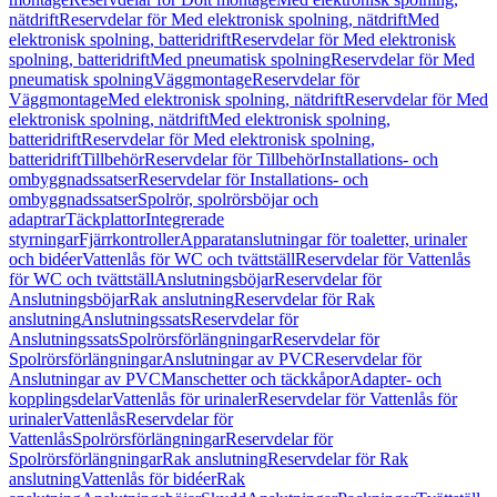
nätdrift
Reservdelar för Med elektronisk spolning, nätdrift
Med
elektronisk spolning, batteridrift
Reservdelar för Med elektronisk
spolning, batteridrift
Med pneumatisk spolning
Reservdelar för Med
pneumatisk spolning
Väggmontage
Reservdelar för
Väggmontage
Med elektronisk spolning, nätdrift
Reservdelar för Med
elektronisk spolning, nätdrift
Med elektronisk spolning,
batteridrift
Reservdelar för Med elektronisk spolning,
batteridrift
Tillbehör
Reservdelar för Tillbehör
Installations- och
ombyggnadssatser
Reservdelar för Installations- och
ombyggnadssatser
Spolrör, spolrörsböjar och
adaptrar
Täckplattor
Integrerade
styrningar
Fjärrkontroller
Apparatanslutningar för toaletter, urinaler
och bidéer
Vattenlås för WC och tvättställ
Reservdelar för Vattenlås
för WC och tvättställ
Anslutningsböjar
Reservdelar för
Anslutningsböjar
Rak anslutning
Reservdelar för Rak
anslutning
Anslutningssats
Reservdelar för
Anslutningssats
Spolrörsförlängningar
Reservdelar för
Spolrörsförlängningar
Anslutningar av PVC
Reservdelar för
Anslutningar av PVC
Manschetter och täckkåpor
Adapter- och
kopplingsdelar
Vattenlås för urinaler
Reservdelar för Vattenlås för
urinaler
Vattenlås
Reservdelar för
Vattenlås
Spolrörsförlängningar
Reservdelar för
Spolrörsförlängningar
Rak anslutning
Reservdelar för Rak
anslutning
Vattenlås för bidéer
Rak