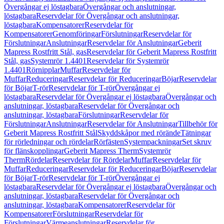
Övergångar ej löstagbara
Övergångar och anslutningar,
löstagbara
Reservdelar för Övergångar och anslutningar,
löstagbara
Kompensatorer
Reservdelar för
Kompensatorer
Genomföringar
Förslutningar
Reservdelar för
Förslutningar
Anslutningar
Reservdelar för Anslutningar
Geberit
Mapress Rostfritt Stål, gas
Reservdelar för Geberit Mapress Rostfritt
Stål, gas
Systemrör 1.4401
Reservdelar för Systemrör
1.4401
Rörnipplar
Muffar
Reservdelar för
Muffar
Reduceringar
Reservdelar för Reduceringar
Böjar
Reservdelar
för Böjar
T-rör
Reservdelar för T-rör
Övergångar ej
löstagbara
Reservdelar för Övergångar ej löstagbara
Övergångar och
anslutningar, löstagbara
Reservdelar för Övergångar och
anslutningar, löstagbara
Förslutningar
Reservdelar för
Förslutningar
Anslutningar
Reservdelar för Anslutningar
Tillbehör för
Geberit Mapress Rostfritt Stål
Skyddskåpor med rörände
Tätningar
för rörledningar och rördelar
Rörfästen
Systempackningar
Set skruv
för flänskopplingar
Geberit Mapress Therm
Systemrör
Therm
Rördelar
Reservdelar för Rördelar
Muffar
Reservdelar för
Muffar
Reduceringar
Reservdelar för Reduceringar
Böjar
Reservdelar
för Böjar
T-rör
Reservdelar för T-rör
Övergångar ej
löstagbara
Reservdelar för Övergångar ej löstagbara
Övergångar och
anslutningar, löstagbara
Reservdelar för Övergångar och
anslutningar, löstagbara
Kompensatorer
Reservdelar för
Kompensatorer
Förslutningar
Reservdelar för
Förslutningar
Värmeanslutningar
Reservdelar för