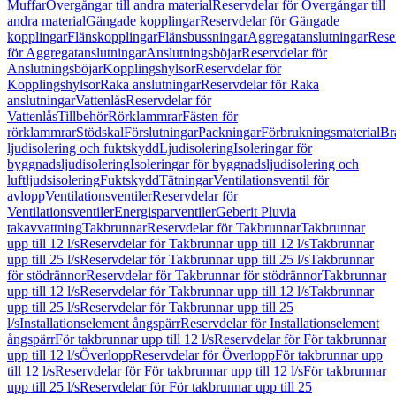
Muffar
Övergångar till andra material
Reservdelar för Övergångar till
andra material
Gängade kopplingar
Reservdelar för Gängade
kopplingar
Flänskopplingar
Flänsbussningar
Aggregatanslutningar
Rese
för Aggregatanslutningar
Anslutningsböjar
Reservdelar för
Anslutningsböjar
Kopplingshylsor
Reservdelar för
Kopplingshylsor
Raka anslutningar
Reservdelar för Raka
anslutningar
Vattenlås
Reservdelar för
Vattenlås
Tillbehör
Rörklammrar
Fästen för
rörklammrar
Stödskal
Förslutningar
Packningar
Förbrukningsmaterial
Br
ljudisolering och fuktskydd
Ljudisolering
Isoleringar för
byggnadsljudisolering
Isoleringar för byggnadsljudisolering och
luftljudsisolering
Fuktskydd
Tätningar
Ventilationsventil för
avlopp
Ventilationsventiler
Reservdelar för
Ventilationsventiler
Energisparventiler
Geberit Pluvia
takavvattning
Takbrunnar
Reservdelar för Takbrunnar
Takbrunnar
upp till 12 l/s
Reservdelar för Takbrunnar upp till 12 l/s
Takbrunnar
upp till 25 l/s
Reservdelar för Takbrunnar upp till 25 l/s
Takbrunnar
för stödrännor
Reservdelar för Takbrunnar för stödrännor
Takbrunnar
upp till 12 l/s
Reservdelar för Takbrunnar upp till 12 l/s
Takbrunnar
upp till 25 l/s
Reservdelar för Takbrunnar upp till 25
l/s
Installationselement ångspärr
Reservdelar för Installationselement
ångspärr
För takbrunnar upp till 12 l/s
Reservdelar för För takbrunnar
upp till 12 l/s
Överlopp
Reservdelar för Överlopp
För takbrunnar upp
till 12 l/s
Reservdelar för För takbrunnar upp till 12 l/s
För takbrunnar
upp till 25 l/s
Reservdelar för För takbrunnar upp till 25