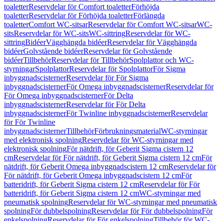
toaletter
Reservdelar för Comfort toaletter
Förhöjda
toaletter
Reservdelar för Förhöjda toaletter
Förlängda
toaletter
Comfort WC-sitsar
Reservdelar för Comfort WC-sitsar
WC-
sits
Reservdelar för WC-sits
WC-sittring
Reservdelar för WC-
sittring
Bidéer
Vägghängda bidéer
Reservdelar för Vägghängda
bidéer
Golvstående bidéer
Reservdelar för Golvstående
bidéer
Tillbehör
Reservdelar för Tillbehör
Spolplattor och WC-
styrningar
Spolplattor
Reservdelar för Spolplattor
För Sigma
inbyggnadscisterner
Reservdelar för För Sigma
inbyggnadscisterner
För Omega inbyggnadscisterner
Reservdelar för
För Omega inbyggnadscisterner
För Delta
inbyggnadscisterner
Reservdelar för För Delta
inbyggnadscisterner
För Twinline inbyggnadscisterner
Reservdelar
för För Twinline
inbyggnadscisterner
Tillbehör
Förbrukningsmaterial
WC-styrningar
med elektronisk spolning
Reservdelar för WC-styrningar med
elektronisk spolning
För nätdrift, för Geberit Sigma cistern 12
cm
Reservdelar för För nätdrift, för Geberit Sigma cistern 12 cm
För
nätdrift, för Geberit Omega inbyggnadscistern 12 cm
Reservdelar för
För nätdrift, för Geberit Omega inbyggnadscistern 12 cm
För
batteridrift, för Geberit Sigma cistern 12 cm
Reservdelar för För
batteridrift, för Geberit Sigma cistern 12 cm
WC-styrningar med
pneumatisk spolning
Reservdelar för WC-styrningar med pneumatisk
spolning
För dubbelspolning
Reservdelar för För dubbelspolning
För
enkelspolning
Reservdelar för För enkelspolning
Tillbehör för WC-