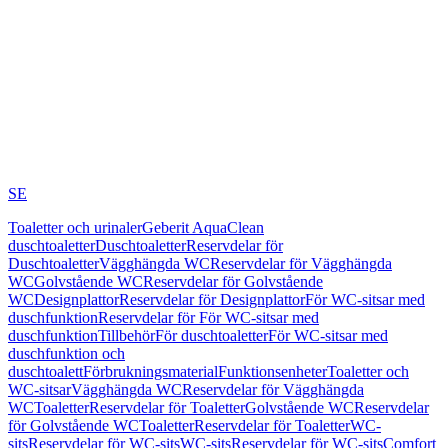
SE
Toaletter och urinaler
Geberit AquaClean
duschtoaletter
Duschtoaletter
Reservdelar för
Duschtoaletter
Vägghängda WC
Reservdelar för Vägghängda
WC
Golvstående WC
Reservdelar för Golvstående
WC
Designplattor
Reservdelar för Designplattor
För WC-sitsar med
duschfunktion
Reservdelar för För WC-sitsar med
duschfunktion
Tillbehör
För duschtoaletter
För WC-sitsar med
duschfunktion och
duschtoalett
Förbrukningsmaterial
Funktionsenheter
Toaletter och
WC-sitsar
Vägghängda WC
Reservdelar för Vägghängda
WC
Toaletter
Reservdelar för Toaletter
Golvstående WC
Reservdelar
för Golvstående WC
Toaletter
Reservdelar för Toaletter
WC-
sits
Reservdelar för WC-sits
WC-sits
Reservdelar för WC-sits
Comfort