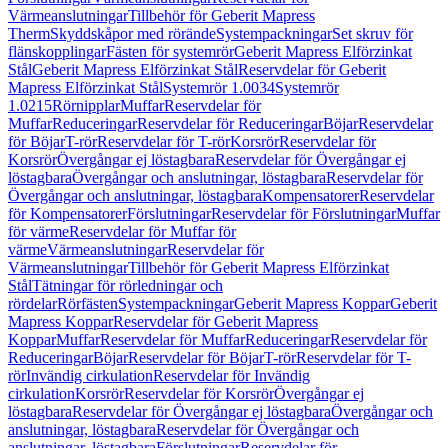
Värmeanslutningar
Tillbehör för Geberit Mapress
Therm
Skyddskåpor med rörände
Systempackningar
Set skruv för
flänskopplingar
Fästen för systemrör
Geberit Mapress Elförzinkat
Stål
Geberit Mapress Elförzinkat Stål
Reservdelar för Geberit
Mapress Elförzinkat Stål
Systemrör 1.0034
Systemrör
1.0215
Rörnipplar
Muffar
Reservdelar för
Muffar
Reduceringar
Reservdelar för Reduceringar
Böjar
Reservdelar
för Böjar
T-rör
Reservdelar för T-rör
Korsrör
Reservdelar för
Korsrör
Övergångar ej löstagbara
Reservdelar för Övergångar ej
löstagbara
Övergångar och anslutningar, löstagbara
Reservdelar för
Övergångar och anslutningar, löstagbara
Kompensatorer
Reservdelar
för Kompensatorer
Förslutningar
Reservdelar för Förslutningar
Muffar
för värme
Reservdelar för Muffar för
värme
Värmeanslutningar
Reservdelar för
Värmeanslutningar
Tillbehör för Geberit Mapress Elförzinkat
Stål
Tätningar för rörledningar och
rördelar
Rörfästen
Systempackningar
Geberit Mapress Koppar
Geberit
Mapress Koppar
Reservdelar för Geberit Mapress
Koppar
Muffar
Reservdelar för Muffar
Reduceringar
Reservdelar för
Reduceringar
Böjar
Reservdelar för Böjar
T-rör
Reservdelar för T-
rör
Invändig cirkulation
Reservdelar för Invändig
cirkulation
Korsrör
Reservdelar för Korsrör
Övergångar ej
löstagbara
Reservdelar för Övergångar ej löstagbara
Övergångar och
anslutningar, löstagbara
Reservdelar för Övergångar och
anslutningar, löstagbara
Förslutningar
Reservdelar för