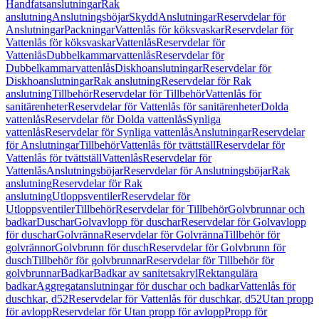
Handfatsanslutningar
Rak
anslutning
Anslutningsböjar
Skydd
Anslutningar
Reservdelar för
Anslutningar
Packningar
Vattenlås för köksvaskar
Reservdelar för
Vattenlås för köksvaskar
Vattenlås
Reservdelar för
Vattenlås
Dubbelkammarvattenlås
Reservdelar för
Dubbelkammarvattenlås
Diskhoanslutningar
Reservdelar för
Diskhoanslutningar
Rak anslutning
Reservdelar för Rak
anslutning
Tillbehör
Reservdelar för Tillbehör
Vattenlås för
sanitärenheter
Reservdelar för Vattenlås för sanitärenheter
Dolda
vattenlås
Reservdelar för Dolda vattenlås
Synliga
vattenlås
Reservdelar för Synliga vattenlås
Anslutningar
Reservdelar
för Anslutningar
Tillbehör
Vattenlås för tvättställ
Reservdelar för
Vattenlås för tvättställ
Vattenlås
Reservdelar för
Vattenlås
Anslutningsböjar
Reservdelar för Anslutningsböjar
Rak
anslutning
Reservdelar för Rak
anslutning
Utloppsventiler
Reservdelar för
Utloppsventiler
Tillbehör
Reservdelar för Tillbehör
Golvbrunnar och
badkar
Duschar
Golvavlopp för duschar
Reservdelar för Golvavlopp
för duschar
Golvränna
Reservdelar för Golvränna
Tillbehör för
golvrännor
Golvbrunn för dusch
Reservdelar för Golvbrunn för
dusch
Tillbehör för golvbrunnar
Reservdelar för Tillbehör för
golvbrunnar
Badkar
Badkar av sanitetsakryl
Rektangulära
badkar
Aggregatanslutningar för duschar och badkar
Vattenlås för
duschkar, d52
Reservdelar för Vattenlås för duschkar, d52
Utan propp
för avlopp
Reservdelar för Utan propp för avlopp
Propp för