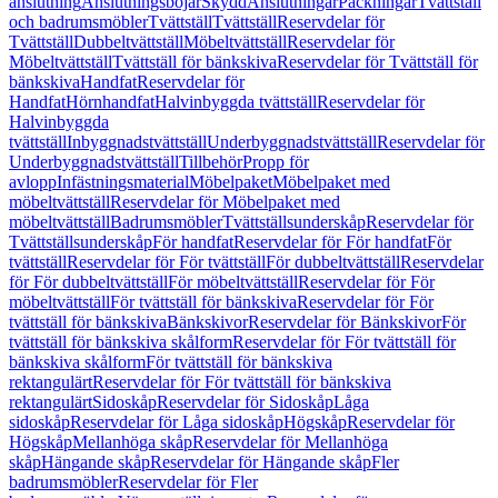
anslutning
Anslutningsböjar
Skydd
Anslutningar
Packningar
Tvättställ
och badrumsmöbler
Tvättställ
Tvättställ
Reservdelar för
Tvättställ
Dubbeltvättställ
Möbeltvättställ
Reservdelar för
Möbeltvättställ
Tvättställ för bänkskiva
Reservdelar för Tvättställ för
bänkskiva
Handfat
Reservdelar för
Handfat
Hörnhandfat
Halvinbyggda tvättställ
Reservdelar för
Halvinbyggda
tvättställ
Inbyggnadstvättställ
Underbyggnadstvättställ
Reservdelar för
Underbyggnadstvättställ
Tillbehör
Propp för
avlopp
Infästningsmaterial
Möbelpaket
Möbelpaket med
möbeltvättställ
Reservdelar för Möbelpaket med
möbeltvättställ
Badrumsmöbler
Tvättställsunderskåp
Reservdelar för
Tvättställsunderskåp
För handfat
Reservdelar för För handfat
För
tvättställ
Reservdelar för För tvättställ
För dubbeltvättställ
Reservdelar
för För dubbeltvättställ
För möbeltvättställ
Reservdelar för För
möbeltvättställ
För tvättställ för bänkskiva
Reservdelar för För
tvättställ för bänkskiva
Bänkskivor
Reservdelar för Bänkskivor
För
tvättställ för bänkskiva skålform
Reservdelar för För tvättställ för
bänkskiva skålform
För tvättställ för bänkskiva
rektangulärt
Reservdelar för För tvättställ för bänkskiva
rektangulärt
Sidoskåp
Reservdelar för Sidoskåp
Låga
sidoskåp
Reservdelar för Låga sidoskåp
Högskåp
Reservdelar för
Högskåp
Mellanhöga skåp
Reservdelar för Mellanhöga
skåp
Hängande skåp
Reservdelar för Hängande skåp
Fler
badrumsmöbler
Reservdelar för Fler