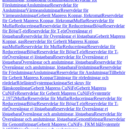
Förslutningar
Anslutningar
Reservdelar för
Anslutningar
Värmeanslutningar
Reservdelar för
Värmeanslutningar
Geberit Mapress Koppar, förkromat
Reservdelar
för Geberit Mapress Koppar, förkromat
Muffar
Reservdelar för
Muffar
Reduceringar
Reservdelar för Reduceringar
Böjar
Reservdelar
för Böjar
T-rör
Reservdelar för T-rör
Övergångar ej
löstagbara
Reservdelar för Övergångar ej löstagbara
Geberit Mapress
Koppar, gas
Reservdelar för Geberit Mapress Koppar,
gas
Muffar
Reservdelar för Muffar
Reduceringar
Reservdelar för
Reduceringar
Böjar
Reservdelar för Böjar
T-rör
Reservdelar för T-
rör
Övergångar ej löstagbara
Reservdelar för Övergångar ej
löstagbara
Övergångar och anslutningar, löstagbara
Reservdelar för
Övergångar och anslutningar, löstagbara
Förslutningar
Reservdelar
för Förslutningar
Anslutningar
Reservdelar för Anslutningar
Tillbehör
för Geberit Mapress Koppar
Tätningar för rörledningar och
rördelar
Rörfästen
Systempackningar
Set skruv för
flänskopplingar
Geberit Mapress CuNiFe
Geberit Mapress
CuNiFe
Reservdelar för Geberit Mapress CuNiFe
Systemrör
2.1972
Muffar
Reservdelar för Muffar
Reduceringar
Reservdelar för
Reduceringar
Böjar
Reservdelar för Böjar
T-rör
Reservdelar för T-
rör
Övergångar ej löstagbara
Reservdelar för Övergångar ej
löstagbara
Övergångar och anslutningar, löstagbara
Reservdelar för
Övergångar och anslutningar, löstagbara
Genomföringar
Reservdelar
för Genomföringar
Geberit Mapress CuNiFe, FKM blå
Systemrör