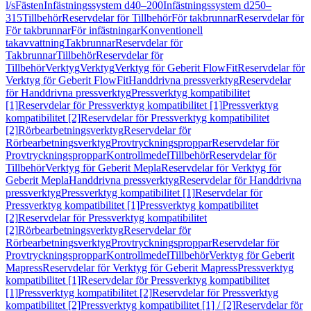
l/s
Fästen
Infästningssystem d40–200
Infästningssystem d250–
315
Tillbehör
Reservdelar för Tillbehör
För takbrunnar
Reservdelar för
För takbrunnar
För infästningar
Konventionell
takavvattning
Takbrunnar
Reservdelar för
Takbrunnar
Tillbehör
Reservdelar för
Tillbehör
Verktyg
Verktyg
Verktyg för Geberit FlowFit
Reservdelar för
Verktyg för Geberit FlowFit
Handdrivna pressverktyg
Reservdelar
för Handdrivna pressverktyg
Pressverktyg kompatibilitet
[1]
Reservdelar för Pressverktyg kompatibilitet [1]
Pressverktyg
kompatibilitet [2]
Reservdelar för Pressverktyg kompatibilitet
[2]
Rörbearbetningsverktyg
Reservdelar för
Rörbearbetningsverktyg
Provtryckningsproppar
Reservdelar för
Provtryckningsproppar
Kontrollmedel
Tillbehör
Reservdelar för
Tillbehör
Verktyg för Geberit Mepla
Reservdelar för Verktyg för
Geberit Mepla
Handdrivna pressverktyg
Reservdelar för Handdrivna
pressverktyg
Pressverktyg kompatibilitet [1]
Reservdelar för
Pressverktyg kompatibilitet [1]
Pressverktyg kompatibilitet
[2]
Reservdelar för Pressverktyg kompatibilitet
[2]
Rörbearbetningsverktyg
Reservdelar för
Rörbearbetningsverktyg
Provtryckningsproppar
Reservdelar för
Provtryckningsproppar
Kontrollmedel
Tillbehör
Verktyg för Geberit
Mapress
Reservdelar för Verktyg för Geberit Mapress
Pressverktyg
kompatibilitet [1]
Reservdelar för Pressverktyg kompatibilitet
[1]
Pressverktyg kompatibilitet [2]
Reservdelar för Pressverktyg
kompatibilitet [2]
Pressverktyg kompatibilitet [1] / [2]
Reservdelar för