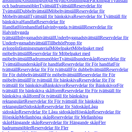
anslutning
Anslutningsböjar
Skydd
Anslutningar
Packningar
Tvättställ
och badrumsmöbler
Tvättställ
Tvättställ
Reservdelar för
Tvättställ
Dubbeltvättställ
Möbeltvättställ
Reservdelar för
Möbeltvättställ
Tvättställ för bänkskiva
Reservdelar för Tvättställ för
bänkskiva
Handfat
Reservdelar för
Handfat
Hörnhandfat
Halvinbyggda tvättställ
Reservdelar för
Halvinbyggda
tvättställ
Inbyggnadstvättställ
Underbyggnadstvättställ
Reservdelar för
Underbyggnadstvättställ
Tillbehör
Propp för
avlopp
Infästningsmaterial
Möbelpaket
Möbelpaket med
möbeltvättställ
Reservdelar för Möbelpaket med
möbeltvättställ
Badrumsmöbler
Tvättställsunderskåp
Reservdelar för
Tvättställsunderskåp
För handfat
Reservdelar för För handfat
För
tvättställ
Reservdelar för För tvättställ
För dubbeltvättställ
Reservdelar
för För dubbeltvättställ
För möbeltvättställ
Reservdelar för För
möbeltvättställ
För tvättställ för bänkskiva
Reservdelar för För
tvättställ för bänkskiva
Bänkskivor
Reservdelar för Bänkskivor
För
tvättställ för bänkskiva skålform
Reservdelar för För tvättställ för
bänkskiva skålform
För tvättställ för bänkskiva
rektangulärt
Reservdelar för För tvättställ för bänkskiva
rektangulärt
Sidoskåp
Reservdelar för Sidoskåp
Låga
sidoskåp
Reservdelar för Låga sidoskåp
Högskåp
Reservdelar för
Högskåp
Mellanhöga skåp
Reservdelar för Mellanhöga
skåp
Hängande skåp
Reservdelar för Hängande skåp
Fler
badrumsmöbler
Reservdelar för Fler