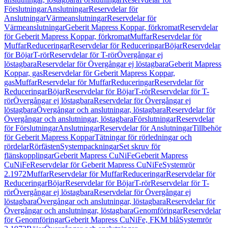
Förslutningar
Anslutningar
Reservdelar för
Anslutningar
Värmeanslutningar
Reservdelar för
Värmeanslutningar
Geberit Mapress Koppar, förkromat
Reservdelar
för Geberit Mapress Koppar, förkromat
Muffar
Reservdelar för
Muffar
Reduceringar
Reservdelar för Reduceringar
Böjar
Reservdelar
för Böjar
T-rör
Reservdelar för T-rör
Övergångar ej
löstagbara
Reservdelar för Övergångar ej löstagbara
Geberit Mapress
Koppar, gas
Reservdelar för Geberit Mapress Koppar,
gas
Muffar
Reservdelar för Muffar
Reduceringar
Reservdelar för
Reduceringar
Böjar
Reservdelar för Böjar
T-rör
Reservdelar för T-
rör
Övergångar ej löstagbara
Reservdelar för Övergångar ej
löstagbara
Övergångar och anslutningar, löstagbara
Reservdelar för
Övergångar och anslutningar, löstagbara
Förslutningar
Reservdelar
för Förslutningar
Anslutningar
Reservdelar för Anslutningar
Tillbehör
för Geberit Mapress Koppar
Tätningar för rörledningar och
rördelar
Rörfästen
Systempackningar
Set skruv för
flänskopplingar
Geberit Mapress CuNiFe
Geberit Mapress
CuNiFe
Reservdelar för Geberit Mapress CuNiFe
Systemrör
2.1972
Muffar
Reservdelar för Muffar
Reduceringar
Reservdelar för
Reduceringar
Böjar
Reservdelar för Böjar
T-rör
Reservdelar för T-
rör
Övergångar ej löstagbara
Reservdelar för Övergångar ej
löstagbara
Övergångar och anslutningar, löstagbara
Reservdelar för
Övergångar och anslutningar, löstagbara
Genomföringar
Reservdelar
för Genomföringar
Geberit Mapress CuNiFe, FKM blå
Systemrör