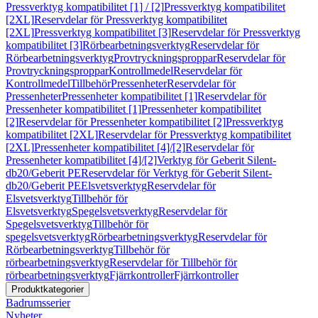
Pressverktyg kompatibilitet [1] / [2]
Pressverktyg kompatibilitet
[2XL]
Reservdelar för Pressverktyg kompatibilitet
[2XL]
Pressverktyg kompatibilitet [3]
Reservdelar för Pressverktyg
kompatibilitet [3]
Rörbearbetningsverktyg
Reservdelar för
Rörbearbetningsverktyg
Provtryckningsproppar
Reservdelar för
Provtryckningsproppar
Kontrollmedel
Reservdelar för
Kontrollmedel
Tillbehör
Pressenheter
Reservdelar för
Pressenheter
Pressenheter kompatibilitet [1]
Reservdelar för
Pressenheter kompatibilitet [1]
Pressenheter kompatibilitet
[2]
Reservdelar för Pressenheter kompatibilitet [2]
Pressverktyg
kompatibilitet [2XL]
Reservdelar för Pressverktyg kompatibilitet
[2XL]
Pressenheter kompatibilitet [4]/[2]
Reservdelar för
Pressenheter kompatibilitet [4]/[2]
Verktyg för Geberit Silent-
db20/Geberit PE
Reservdelar för Verktyg för Geberit Silent-
db20/Geberit PE
Elsvetsverktyg
Reservdelar för
Elsvetsverktyg
Tillbehör för
Elsvetsverktyg
Spegelsvetsverktyg
Reservdelar för
Spegelsvetsverktyg
Tillbehör för
spegelsvetsverktyg
Rörbearbetningsverktyg
Reservdelar för
Rörbearbetningsverktyg
Tillbehör för
rörbearbetningsverktyg
Reservdelar för Tillbehör för
rörbearbetningsverktyg
Fjärrkontroller
Fjärrkontroller
Produktkategorier
Badrumsserier
Nyheter