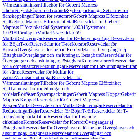
Värmeanslutningar
Tillbehör för Geberit Mapress
Therm
Skyddskåpor med rörände
Systempackningar
Set skruv för
flänskopplingar
Fästen för systemrör
Geberit Mapress Elförzinkat
Stål
Geberit Mapress Elförzinkat Stål
Reservdelar för Geberit
Mapress Elförzinkat Stål
Systemrör 1.0034
Systemrör
1.0215
Rörnipplar
Muffar
Reservdelar för
Muffar
Reduceringar
Reservdelar för Reduceringar
Böjar
Reservdelar
för Böjar
T-rör
Reservdelar för T-rör
Korsrör
Reservdelar för
Korsrör
Övergångar ej löstagbara
Reservdelar för Övergångar ej
löstagbara
Övergångar och anslutningar, löstagbara
Reservdelar för
Övergångar och anslutningar, löstagbara
Kompensatorer
Reservdelar
för Kompensatorer
Förslutningar
Reservdelar för Förslutningar
Muffar
för värme
Reservdelar för Muffar för
värme
Värmeanslutningar
Reservdelar för
Värmeanslutningar
Tillbehör för Geberit Mapress Elförzinkat
Stål
Tätningar för rörledningar och
rördelar
Rörfästen
Systempackningar
Geberit Mapress Koppar
Geberit
Mapress Koppar
Reservdelar för Geberit Mapress
Koppar
Muffar
Reservdelar för Muffar
Reduceringar
Reservdelar för
Reduceringar
Böjar
Reservdelar för Böjar
T-rör
Reservdelar för T-
rör
Invändig cirkulation
Reservdelar för Invändig
cirkulation
Korsrör
Reservdelar för Korsrör
Övergångar ej
löstagbara
Reservdelar för Övergångar ej löstagbara
Övergångar och
anslutningar, löstagbara
Reservdelar för Övergångar och
anslutningar, löstagbara
Förslutningar
Reservdelar för