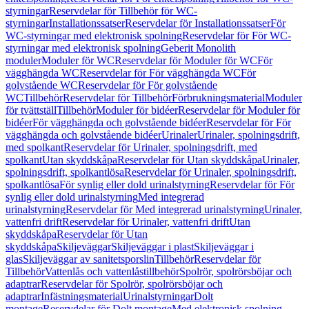
styrningar
Reservdelar för Tillbehör för WC-
styrningar
Installationssatser
Reservdelar för Installationssatser
För
WC-styrningar med elektronisk spolning
Reservdelar för För WC-
styrningar med elektronisk spolning
Geberit Monolith
moduler
Moduler för WC
Reservdelar för Moduler för WC
För
vägghängda WC
Reservdelar för För vägghängda WC
För
golvstående WC
Reservdelar för För golvstående
WC
Tillbehör
Reservdelar för Tillbehör
Förbrukningsmaterial
Moduler
för tvättställ
Tillbehör
Moduler för bidéer
Reservdelar för Moduler för
bidéer
För vägghängda och golvstående bidéer
Reservdelar för För
vägghängda och golvstående bidéer
Urinaler
Urinaler, spolningsdrift,
med spolkant
Reservdelar för Urinaler, spolningsdrift, med
spolkant
Utan skyddskåpa
Reservdelar för Utan skyddskåpa
Urinaler,
spolningsdrift, spolkantlösa
Reservdelar för Urinaler, spolningsdrift,
spolkantlösa
För synlig eller dold urinalstyrning
Reservdelar för För
synlig eller dold urinalstyrning
Med integrerad
urinalstyrning
Reservdelar för Med integrerad urinalstyrning
Urinaler,
vattenfri drift
Reservdelar för Urinaler, vattenfri drift
Utan
skyddskåpa
Reservdelar för Utan
skyddskåpa
Skiljeväggar
Skiljeväggar i plast
Skiljeväggar i
glas
Skiljeväggar av sanitetsporslin
Tillbehör
Reservdelar för
Tillbehör
Vattenlås och vattenlåstillbehör
Spolrör, spolrörsböjar och
adaptrar
Reservdelar för Spolrör, spolrörsböjar och
adaptrar
Infästningsmaterial
Urinalstyrningar
Dolt
montage
Reservdelar för Dolt montage
Med elektronisk spolning,