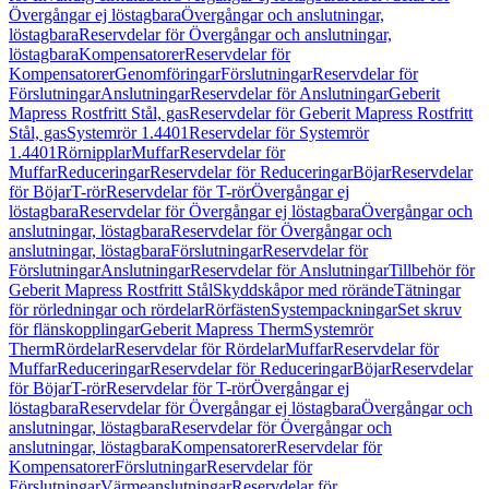
Övergångar ej löstagbara
Övergångar och anslutningar,
löstagbara
Reservdelar för Övergångar och anslutningar,
löstagbara
Kompensatorer
Reservdelar för
Kompensatorer
Genomföringar
Förslutningar
Reservdelar för
Förslutningar
Anslutningar
Reservdelar för Anslutningar
Geberit
Mapress Rostfritt Stål, gas
Reservdelar för Geberit Mapress Rostfritt
Stål, gas
Systemrör 1.4401
Reservdelar för Systemrör
1.4401
Rörnipplar
Muffar
Reservdelar för
Muffar
Reduceringar
Reservdelar för Reduceringar
Böjar
Reservdelar
för Böjar
T-rör
Reservdelar för T-rör
Övergångar ej
löstagbara
Reservdelar för Övergångar ej löstagbara
Övergångar och
anslutningar, löstagbara
Reservdelar för Övergångar och
anslutningar, löstagbara
Förslutningar
Reservdelar för
Förslutningar
Anslutningar
Reservdelar för Anslutningar
Tillbehör för
Geberit Mapress Rostfritt Stål
Skyddskåpor med rörände
Tätningar
för rörledningar och rördelar
Rörfästen
Systempackningar
Set skruv
för flänskopplingar
Geberit Mapress Therm
Systemrör
Therm
Rördelar
Reservdelar för Rördelar
Muffar
Reservdelar för
Muffar
Reduceringar
Reservdelar för Reduceringar
Böjar
Reservdelar
för Böjar
T-rör
Reservdelar för T-rör
Övergångar ej
löstagbara
Reservdelar för Övergångar ej löstagbara
Övergångar och
anslutningar, löstagbara
Reservdelar för Övergångar och
anslutningar, löstagbara
Kompensatorer
Reservdelar för
Kompensatorer
Förslutningar
Reservdelar för
Förslutningar
Värmeanslutningar
Reservdelar för