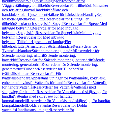
badrumsmöbler
Väggavställningsytor
Reservdelar för
Väggavställningsytor
Tillbehör
Reservdelar för Tillbehör
Lådinsatser
och förvaringsboxar
Handdukshållare och
handdukskrokar
Ljuselement
Hållare för bänkskivor
Handtag
Set
fotstöd
Magnettavlor
Eluttag
Reservdelar för Eluttag
Fler
tillbehör
Speglar och spegelskåp
Spegel
Reservdelar för Spegel
Med
inbyggd belysning
Reservdelar för Med inbyggd
belysning
Spegelskåp
Reservdelar för Spegelskåp
Med inbyggd
belysning
Reservdelar för Med inbyggd
belysning
Tillbehör
Ljuselement
Handtag
Fler
tillbehör
Eluttag
Armaturer
Tvättställsblandare
Reservdelar för
Tvättställsblandare
Stående montering, nätdrift
Reservdelar för
Stående montering, nätdrift
Stående montering,
batteridrift
Reservdelar för Stående montering, batteridrift
Stående
montering, generatordrift
Reservdelar för Stående montering,
generatordrift
Tillbehör
Reservdelar för Tillbehör
För
tvättställsblandare
Reservdelar för För
tvättställsblandare
Apparatanslutningar för tvättområde, köksvask,
enheter och tvättställ
Vattenlås för handfat
Reservdelar för Vattenlås
för handfat
Vattenlås
Reservdelar för Vattenlås
Vattenlås med
skiljevägg för handfat
Reservdelar för Vattenlås med skiljevägg för
handfat
Vattenlås med skiljevägg för handfat,
kompaktmodell
Reservdelar för Vattenlås med skiljevägg för handfat,
kompaktmodell
Dolda vattenlås
Reservdelar för Dolda
vattenlås
Handfatsanslutningar
Reservdelar för