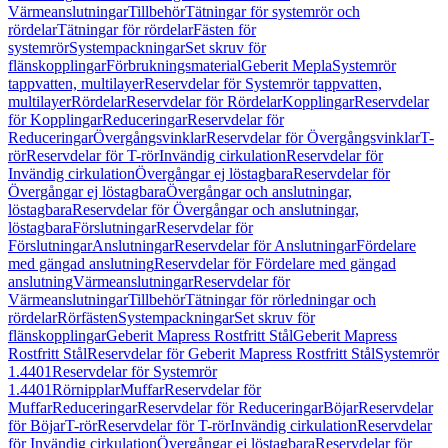
Värmeanslutningar
Tillbehör
Tätningar för systemrör och
rördelar
Tätningar för rördelar
Fästen för
systemrör
Systempackningar
Set skruv för
flänskopplingar
Förbrukningsmaterial
Geberit Mepla
Systemrör
tappvatten, multilayer
Reservdelar för Systemrör tappvatten,
multilayer
Rördelar
Reservdelar för Rördelar
Kopplingar
Reservdelar
för Kopplingar
Reduceringar
Reservdelar för
Reduceringar
Övergångsvinklar
Reservdelar för Övergångsvinklar
T-
rör
Reservdelar för T-rör
Invändig cirkulation
Reservdelar för
Invändig cirkulation
Övergångar ej löstagbara
Reservdelar för
Övergångar ej löstagbara
Övergångar och anslutningar,
löstagbara
Reservdelar för Övergångar och anslutningar,
löstagbara
Förslutningar
Reservdelar för
Förslutningar
Anslutningar
Reservdelar för Anslutningar
Fördelare
med gängad anslutning
Reservdelar för Fördelare med gängad
anslutning
Värmeanslutningar
Reservdelar för
Värmeanslutningar
Tillbehör
Tätningar för rörledningar och
rördelar
Rörfästen
Systempackningar
Set skruv för
flänskopplingar
Geberit Mapress Rostfritt Stål
Geberit Mapress
Rostfritt Stål
Reservdelar för Geberit Mapress Rostfritt Stål
Systemrör
1.4401
Reservdelar för Systemrör
1.4401
Rörnipplar
Muffar
Reservdelar för
Muffar
Reduceringar
Reservdelar för Reduceringar
Böjar
Reservdelar
för Böjar
T-rör
Reservdelar för T-rör
Invändig cirkulation
Reservdelar
för Invändig cirkulation
Övergångar ej löstagbara
Reservdelar för