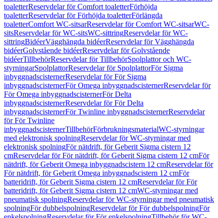
toaletter
Reservdelar för Comfort toaletter
Förhöjda
toaletter
Reservdelar för Förhöjda toaletter
Förlängda
toaletter
Comfort WC-sitsar
Reservdelar för Comfort WC-sitsar
WC-
sits
Reservdelar för WC-sits
WC-sittring
Reservdelar för WC-
sittring
Bidéer
Vägghängda bidéer
Reservdelar för Vägghängda
bidéer
Golvstående bidéer
Reservdelar för Golvstående
bidéer
Tillbehör
Reservdelar för Tillbehör
Spolplattor och WC-
styrningar
Spolplattor
Reservdelar för Spolplattor
För Sigma
inbyggnadscisterner
Reservdelar för För Sigma
inbyggnadscisterner
För Omega inbyggnadscisterner
Reservdelar för
För Omega inbyggnadscisterner
För Delta
inbyggnadscisterner
Reservdelar för För Delta
inbyggnadscisterner
För Twinline inbyggnadscisterner
Reservdelar
för För Twinline
inbyggnadscisterner
Tillbehör
Förbrukningsmaterial
WC-styrningar
med elektronisk spolning
Reservdelar för WC-styrningar med
elektronisk spolning
För nätdrift, för Geberit Sigma cistern 12
cm
Reservdelar för För nätdrift, för Geberit Sigma cistern 12 cm
För
nätdrift, för Geberit Omega inbyggnadscistern 12 cm
Reservdelar för
För nätdrift, för Geberit Omega inbyggnadscistern 12 cm
För
batteridrift, för Geberit Sigma cistern 12 cm
Reservdelar för För
batteridrift, för Geberit Sigma cistern 12 cm
WC-styrningar med
pneumatisk spolning
Reservdelar för WC-styrningar med pneumatisk
spolning
För dubbelspolning
Reservdelar för För dubbelspolning
För
enkelspolning
Reservdelar för För enkelspolning
Tillbehör för WC-