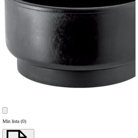
Min lista
(
0
)