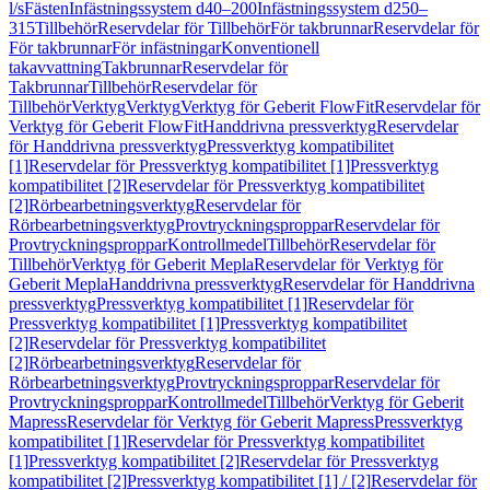
l/s
Fästen
Infästningssystem d40–200
Infästningssystem d250–
315
Tillbehör
Reservdelar för Tillbehör
För takbrunnar
Reservdelar för
För takbrunnar
För infästningar
Konventionell
takavvattning
Takbrunnar
Reservdelar för
Takbrunnar
Tillbehör
Reservdelar för
Tillbehör
Verktyg
Verktyg
Verktyg för Geberit FlowFit
Reservdelar för
Verktyg för Geberit FlowFit
Handdrivna pressverktyg
Reservdelar
för Handdrivna pressverktyg
Pressverktyg kompatibilitet
[1]
Reservdelar för Pressverktyg kompatibilitet [1]
Pressverktyg
kompatibilitet [2]
Reservdelar för Pressverktyg kompatibilitet
[2]
Rörbearbetningsverktyg
Reservdelar för
Rörbearbetningsverktyg
Provtryckningsproppar
Reservdelar för
Provtryckningsproppar
Kontrollmedel
Tillbehör
Reservdelar för
Tillbehör
Verktyg för Geberit Mepla
Reservdelar för Verktyg för
Geberit Mepla
Handdrivna pressverktyg
Reservdelar för Handdrivna
pressverktyg
Pressverktyg kompatibilitet [1]
Reservdelar för
Pressverktyg kompatibilitet [1]
Pressverktyg kompatibilitet
[2]
Reservdelar för Pressverktyg kompatibilitet
[2]
Rörbearbetningsverktyg
Reservdelar för
Rörbearbetningsverktyg
Provtryckningsproppar
Reservdelar för
Provtryckningsproppar
Kontrollmedel
Tillbehör
Verktyg för Geberit
Mapress
Reservdelar för Verktyg för Geberit Mapress
Pressverktyg
kompatibilitet [1]
Reservdelar för Pressverktyg kompatibilitet
[1]
Pressverktyg kompatibilitet [2]
Reservdelar för Pressverktyg
kompatibilitet [2]
Pressverktyg kompatibilitet [1] / [2]
Reservdelar för