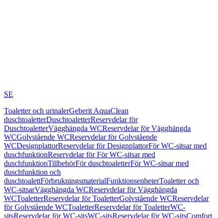
SE
Toaletter och urinaler
Geberit AquaClean
duschtoaletter
Duschtoaletter
Reservdelar för
Duschtoaletter
Vägghängda WC
Reservdelar för Vägghängda
WC
Golvstående WC
Reservdelar för Golvstående
WC
Designplattor
Reservdelar för Designplattor
För WC-sitsar med
duschfunktion
Reservdelar för För WC-sitsar med
duschfunktion
Tillbehör
För duschtoaletter
För WC-sitsar med
duschfunktion och
duschtoalett
Förbrukningsmaterial
Funktionsenheter
Toaletter och
WC-sitsar
Vägghängda WC
Reservdelar för Vägghängda
WC
Toaletter
Reservdelar för Toaletter
Golvstående WC
Reservdelar
för Golvstående WC
Toaletter
Reservdelar för Toaletter
WC-
sits
Reservdelar för WC-sits
WC-sits
Reservdelar för WC-sits
Comfort