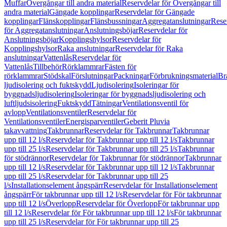
Muffar
Övergångar till andra material
Reservdelar för Övergångar till
andra material
Gängade kopplingar
Reservdelar för Gängade
kopplingar
Flänskopplingar
Flänsbussningar
Aggregatanslutningar
Rese
för Aggregatanslutningar
Anslutningsböjar
Reservdelar för
Anslutningsböjar
Kopplingshylsor
Reservdelar för
Kopplingshylsor
Raka anslutningar
Reservdelar för Raka
anslutningar
Vattenlås
Reservdelar för
Vattenlås
Tillbehör
Rörklammrar
Fästen för
rörklammrar
Stödskal
Förslutningar
Packningar
Förbrukningsmaterial
Br
ljudisolering och fuktskydd
Ljudisolering
Isoleringar för
byggnadsljudisolering
Isoleringar för byggnadsljudisolering och
luftljudsisolering
Fuktskydd
Tätningar
Ventilationsventil för
avlopp
Ventilationsventiler
Reservdelar för
Ventilationsventiler
Energisparventiler
Geberit Pluvia
takavvattning
Takbrunnar
Reservdelar för Takbrunnar
Takbrunnar
upp till 12 l/s
Reservdelar för Takbrunnar upp till 12 l/s
Takbrunnar
upp till 25 l/s
Reservdelar för Takbrunnar upp till 25 l/s
Takbrunnar
för stödrännor
Reservdelar för Takbrunnar för stödrännor
Takbrunnar
upp till 12 l/s
Reservdelar för Takbrunnar upp till 12 l/s
Takbrunnar
upp till 25 l/s
Reservdelar för Takbrunnar upp till 25
l/s
Installationselement ångspärr
Reservdelar för Installationselement
ångspärr
För takbrunnar upp till 12 l/s
Reservdelar för För takbrunnar
upp till 12 l/s
Överlopp
Reservdelar för Överlopp
För takbrunnar upp
till 12 l/s
Reservdelar för För takbrunnar upp till 12 l/s
För takbrunnar
upp till 25 l/s
Reservdelar för För takbrunnar upp till 25