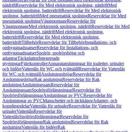
nätdrift
Reservdelar för Med elektronisk spolning, nätdrift
Med
elektronisk spolning, batteridrift
Reservdelar för Med elektronisk
spolning, batteridrift
Med pneumatisk spolning
Reservdelar för Med
pneumatisk spolning
Väggmontage
Reservdelar för
Väggmontage
Med elektronisk spolning, nätdrift
Reservdelar för Med
elektronisk spolning, nätdrift
Med elektronisk spolning,
batteridrift
Reservdelar för Med elektronisk spolning,
batteridrift
Tillbehör
Reservdelar för Tillbehör
Installations- och
ombyggnadssatser
Reservdelar för Installations- och
ombyggnadssatser
Spolrör, spolrörsböjar och
adaptrar
Täckplattor
Integrerade
styrningar
Fjärrkontroller
Apparatanslutningar för toaletter, urinaler
och bidéer
Vattenlås för WC och tvättställ
Reservdelar för Vattenlås
för WC och tvättställ
Anslutningsböjar
Reservdelar för
Anslutningsböjar
Rak anslutning
Reservdelar för Rak
anslutning
Anslutningssats
Reservdelar för
Anslutningssats
Spolrörsförlängningar
Reservdelar för
Spolrörsförlängningar
Anslutningar av PVC
Reservdelar för
Anslutningar av PVC
Manschetter och täckkåpor
Adapter- och
kopplingsdelar
Vattenlås för urinaler
Reservdelar för Vattenlås för
urinaler
Vattenlås
Reservdelar för
Vattenlås
Spolrörsförlängningar
Reservdelar för
Spolrörsförlängningar
Rak anslutning
Reservdelar för Rak
anslutning
Vattenlås för bidéer
Rak