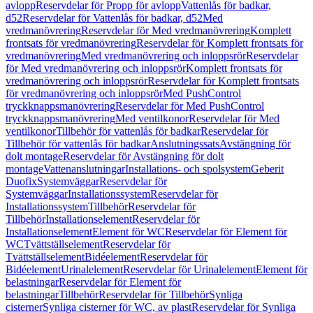
avlopp
Reservdelar för Propp för avlopp
Vattenlås för badkar,
d52
Reservdelar för Vattenlås för badkar, d52
Med
vredmanövrering
Reservdelar för Med vredmanövrering
Komplett
frontsats för vredmanövrering
Reservdelar för Komplett frontsats för
vredmanövrering
Med vredmanövrering och inloppsrör
Reservdelar
för Med vredmanövrering och inloppsrör
Komplett frontsats för
vredmanövrering och inloppsrör
Reservdelar för Komplett frontsats
för vredmanövrering och inloppsrör
Med PushControl
tryckknappsmanövrering
Reservdelar för Med PushControl
tryckknappsmanövrering
Med ventilkonor
Reservdelar för Med
ventilkonor
Tillbehör för vattenlås för badkar
Reservdelar för
Tillbehör för vattenlås för badkar
Anslutningssats
Avstängning för
dolt montage
Reservdelar för Avstängning för dolt
montage
Vattenanslutningar
Installations- och spolsystem
Geberit
Duofix
Systemväggar
Reservdelar för
Systemväggar
Installationssystem
Reservdelar för
Installationssystem
Tillbehör
Reservdelar för
Tillbehör
Installationselement
Reservdelar för
Installationselement
Element för WC
Reservdelar för Element för
WC
Tvättställselement
Reservdelar för
Tvättställselement
Bidéelement
Reservdelar för
Bidéelement
Urinalelement
Reservdelar för Urinalelement
Element för
belastningar
Reservdelar för Element för
belastningar
Tillbehör
Reservdelar för Tillbehör
Synliga
cisterner
Synliga cisterner för WC, av plast
Reservdelar för Synliga