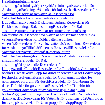
Handfatsanslutningar
Rak
anslutning
Anslutningsböjar
Skydd
Anslutningar
Reservdelar för
Anslutningar
Packningar
Vattenlås för köksvaskar
Reservdelar för
Vattenlås för köksvaskar
Vattenlås
Reservdelar för
Vattenlås
Dubbelkammarvattenlås
Reservdelar för
Dubbelkammarvattenlås
Diskhoanslutningar
Reservdelar för
Diskhoanslutningar
Rak anslutning
Reservdelar för Rak
anslutning
Tillbehör
Reservdelar för Tillbehör
Vattenlås för
sanitärenheter
Reservdelar för Vattenlås för sanitärenheter
Dolda
vattenlås
Reservdelar för Dolda vattenlås
Synliga
vattenlås
Reservdelar för Synliga vattenlås
Anslutningar
Reservdelar
för Anslutningar
Tillbehör
Vattenlås för tvättställ
Reservdelar för
Vattenlås för tvättställ
Vattenlås
Reservdelar för
Vattenlås
Anslutningsböjar
Reservdelar för Anslutningsböjar
Rak
anslutning
Reservdelar för Rak
anslutning
Utloppsventiler
Reservdelar för
Utloppsventiler
Tillbehör
Reservdelar för Tillbehör
Golvbrunnar och
badkar
Duschar
Golvavlopp för duschar
Reservdelar för Golvavlopp
för duschar
Golvränna
Reservdelar för Golvränna
Tillbehör för
golvrännor
Golvbrunn för dusch
Reservdelar för Golvbrunn för
dusch
Tillbehör för golvbrunnar
Reservdelar för Tillbehör för
golvbrunnar
Badkar
Badkar av sanitetsakryl
Rektangulära
badkar
Aggregatanslutningar för duschar och badkar
Vattenlås för
duschkar, d52
Reservdelar för Vattenlås för duschkar, d52
Utan propp
för avlopp
Reservdelar för Utan propp för avlopp
Propp för