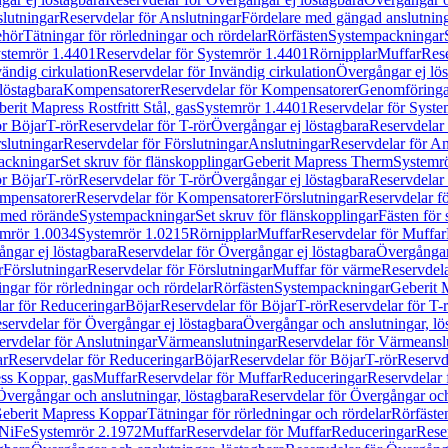
lutningar
Reservdelar för Anslutningar
Fördelare med gängad anslutnin
ehör
Tätningar för rörledningar och rördelar
Rörfästen
Systempackningar
stemrör 1.4401
Reservdelar för Systemrör 1.4401
Rörnipplar
Muffar
Rese
vändig cirkulation
Reservdelar för Invändig cirkulation
Övergångar ej lös
löstagbara
Kompensatorer
Reservdelar för Kompensatorer
Genomföringa
erit Mapress Rostfritt Stål, gas
Systemrör 1.4401
Reservdelar för Syste
ör Böjar
T-rör
Reservdelar för T-rör
Övergångar ej löstagbara
Reservdelar 
slutningar
Reservdelar för Förslutningar
Anslutningar
Reservdelar för An
ackningar
Set skruv för flänskopplingar
Geberit Mapress Therm
Systemr
ör Böjar
T-rör
Reservdelar för T-rör
Övergångar ej löstagbara
Reservdelar 
mpensatorer
Reservdelar för Kompensatorer
Förslutningar
Reservdelar fö
med rörände
Systempackningar
Set skruv för flänskopplingar
Fästen för
mrör 1.0034
Systemrör 1.0215
Rörnipplar
Muffar
Reservdelar för Muffar
ngar ej löstagbara
Reservdelar för Övergångar ej löstagbara
Övergångar 
r
Förslutningar
Reservdelar för Förslutningar
Muffar för värme
Reservdela
ingar för rörledningar och rördelar
Rörfästen
Systempackningar
Geberit 
ar för Reduceringar
Böjar
Reservdelar för Böjar
T-rör
Reservdelar för T-
servdelar för Övergångar ej löstagbara
Övergångar och anslutningar, lö
ervdelar för Anslutningar
Värmeanslutningar
Reservdelar för Värmeansl
ar
Reservdelar för Reduceringar
Böjar
Reservdelar för Böjar
T-rör
Reservde
ess Koppar, gas
Muffar
Reservdelar för Muffar
Reduceringar
Reservdelar 
Övergångar och anslutningar, löstagbara
Reservdelar för Övergångar och
 Geberit Mapress Koppar
Tätningar för rörledningar och rördelar
Rörfäste
uNiFe
Systemrör 2.1972
Muffar
Reservdelar för Muffar
Reduceringar
Rese