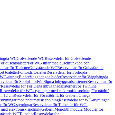
hängda WC
Golvstående WC
Reservdelar för Golvstående
För duschtoaletter
För WC-sitsar med duschfunktion och
delar för Toaletter
Golvstående WC
Reservdelar för Golvstående
rt toaletter
Förhöjda toaletter
Reservdelar för Förhöjda
 WC-sittring
Bidéer
Vägghängda bidéer
Reservdelar för Vägghängda
rvdelar för Spolplattor
För Sigma inbyggnadscisterner
Reservdelar för
r
Reservdelar för För Delta inbyggnadscisterner
För Twinline
Reservdelar för WC-styrningar med elektronisk spolning
För nätdrift,
ern 12 cm
Reservdelar för För nätdrift, för Geberit Omega
tyrningar med pneumatisk spolning
Reservdelar för WC-styrningar
ör för WC-styrningar
Reservdelar för Tillbehör för WC-
 med elektronisk spolning
Geberit Monolith moduler
Moduler för
vstående WC
Tillbehör
Reservdelar för