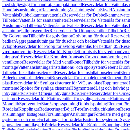
med skiljevägg för handfat, kompaktmodell
Reservdelar för Vattenlås
Handfatsanslutningar
Rak anslutning
Anslutningsböjar
Skydd
Anslutnin
Vattenlås
Dubbelkammarvattenlås
Reservdelar för Dubbelkammarvatte
Tillbehör
Vattenlås för sanitärenheter
Reservdelar för Vattenlås för sani
Anslutningar
Tillbehör
Vattenlås för tvättställ
Reservdelar för Vattenlås fö
anslutning
Utloppsventiler
Reservdelar för Utloppsventiler
Tillbehör
Res
för Golvränna
Tillbehör för golvrännor
Golvbrunn för dusch
Reservdela
badkar
Aggregatanslutningar för duschar och badkar
Vattenlås för dus
avlopp
Reservdelar för Propp för avlopp
Vattenlås för badkar, d52
Reser
vredmanövrering
Reservdelar för Komplett frontsats för vredmanövrer
inloppsrör
Reservdelar för Komplett frontsats för vredmanövrering och
ventilkonor
Reservdelar för Med ventilkonor
Tillbehör för vattenlås fö
montage
Vattenanslutningar
Installations- och spolsystem
Geberit Duof
Tillbehör
Installationselement
Reservdelar för Installationselement
Elem
Bidéelement
Urinalelement
Reservdelar för Urinalelement
Element för 
plast
Reservdelar för Synliga cisterner för WC, av plast
Toppmonterad
monterad
Spolrör för synliga cisterner
Högmonterad
Lågt och halvhögt
inbyggnadscisterner
Omega inbyggnadscisterner
Reservdelar för Omeg
cisterner
Reservdelar för Flottörventiler för synliga cisterner
Flottörvent
Monolith
Spolventiler
Start/stopp-spolning
Dubbelspolning
Element för 
Rördelar
Kopplingar
Reduceringar
Böjar
T-rör
Invändig cirkulation
Reser
anslutningar, löstagbara
Förslutningar
Anslutningar
Fördelare med gäng
systemrör och rördelar
Tätningar för rördelar
Fästen för systemrör
Syst
tappvatten, multilayer
Rördelar
Reservdelar för Rördelar
Kopplingar
Res
T-rör
Invändig cirkulation
Reservdelar för Invändig cirkulation
Övergång