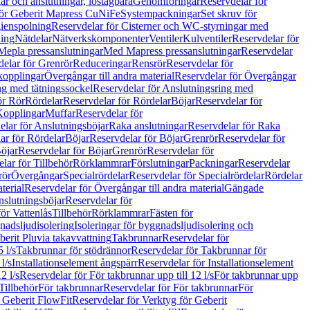
r och anslutningar, löstagbara
Genomföringar
Reservdelar för
för Geberit Mapress CuNiFe
Systempackningar
Set skruv för
ienspolning
Reservdelar för Cisterner och WC-styrningar med
ning
Nätdelar
Nätverkskomponenter
Ventiler
Kulventiler
Reservdelar för
Mepla pressanslutningar
Med Mapress pressanslutningar
Reservdelar
elar för Grenrör
Reduceringar
Rensrör
Reservdelar för
opplingar
Övergångar till andra material
Reservdelar för Övergångar
ng med tätningssockel
Reservdelar för Anslutningsring med
ör Rör
Rördelar
Reservdelar för Rördelar
Böjar
Reservdelar för
Kopplingar
Muffar
Reservdelar för
elar för Anslutningsböjar
Raka anslutningar
Reservdelar för Raka
ar för Rördelar
Böjar
Reservdelar för Böjar
Grenrör
Reservdelar för
öjar
Reservdelar för Böjar
Grenrör
Reservdelar för
lar för Tillbehör
Rörklammrar
Förslutningar
Packningar
Reservdelar
rör
Övergångar
Specialrördelar
Reservdelar för Specialrördelar
Rördelar
terial
Reservdelar för Övergångar till andra material
Gängade
slutningsböjar
Reservdelar för
ör Vattenlås
Tillbehör
Rörklammrar
Fästen för
gnadsljudisolering
Isoleringar för byggnadsljudisolering och
berit Pluvia takavvattning
Takbrunnar
Reservdelar för
 l/s
Takbrunnar för stödrännor
Reservdelar för Takbrunnar för
l/s
Installationselement ångspärr
Reservdelar för Installationselement
2 l/s
Reservdelar för För takbrunnar upp till 12 l/s
För takbrunnar upp
Tillbehör
För takbrunnar
Reservdelar för För takbrunnar
För
 Geberit FlowFit
Reservdelar för Verktyg för Geberit