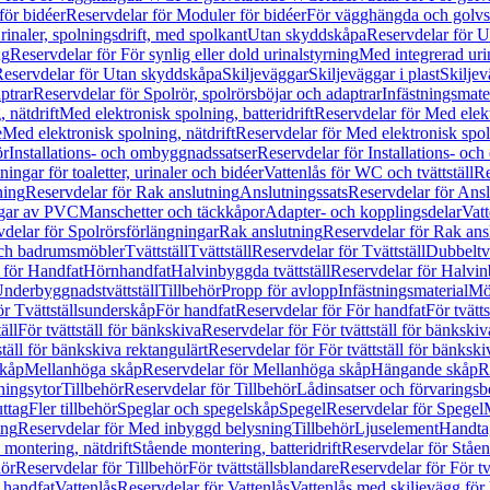
för bidéer
Reservdelar för Moduler för bidéer
För vägghängda och golvs
rinaler, spolningsdrift, med spolkant
Utan skyddskåpa
Reservdelar för 
ng
Reservdelar för För synlig eller dold urinalstyrning
Med integrerad uri
eservdelar för Utan skyddskåpa
Skiljeväggar
Skiljeväggar i plast
Skiljev
ptrar
Reservdelar för Spolrör, spolrörsböjar och adaptrar
Infästningsmate
 nätdrift
Med elektronisk spolning, batteridrift
Reservdelar för Med elektr
e
Med elektronisk spolning, nätdrift
Reservdelar för Med elektronisk spoln
ör
Installations- och ombyggnadssatser
Reservdelar för Installations- oc
ingar för toaletter, urinaler och bidéer
Vattenlås för WC och tvättställ
Re
ning
Reservdelar för Rak anslutning
Anslutningssats
Reservdelar för Ansl
ngar av PVC
Manschetter och täckkåpor
Adapter- och kopplingsdelar
Vatt
delar för Spolrörsförlängningar
Rak anslutning
Reservdelar för Rak ans
 och badrumsmöbler
Tvättställ
Tvättställ
Reservdelar för Tvättställ
Dubbeltvä
 för Handfat
Hörnhandfat
Halvinbyggda tvättställ
Reservdelar för Halvi
Underbyggnadstvättställ
Tillbehör
Propp för avlopp
Infästningsmaterial
Mö
ör Tvättställsunderskåp
För handfat
Reservdelar för För handfat
För tvätts
äll
För tvättställ för bänkskiva
Reservdelar för För tvättställ för bänkskiv
ställ för bänkskiva rektangulärt
Reservdelar för För tvättställ för bänkski
skåp
Mellanhöga skåp
Reservdelar för Mellanhöga skåp
Hängande skåp
R
ningsytor
Tillbehör
Reservdelar för Tillbehör
Lådinsatser och förvaringsb
uttag
Fler tillbehör
Speglar och spegelskåp
Spegel
Reservdelar för Spegel
ing
Reservdelar för Med inbyggd belysning
Tillbehör
Ljuselement
Handta
 montering, nätdrift
Stående montering, batteridrift
Reservdelar för Ståen
hör
Reservdelar för Tillbehör
För tvättställsblandare
Reservdelar för För tv
r handfat
Vattenlås
Reservdelar för Vattenlås
Vattenlås med skiljevägg för