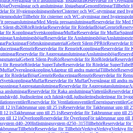
gbara
Övergångar och anslutningar, löstagbara
Reservdelar för Övergånga
Böjar
Övergångar och anslutningar, löstagbara
Genomföringar
Tillbehör 
delar för Hygienspolningsenheter
Cisterner och WC-styrningar med hyg
ygienmoduler
Tillbehör för cisterner och WC-styrningar med hygienspol
t pressanslutningar
Med Mepla pressanslutningar
Reservdelar för Med 
t Silent-db20
Rör
Rördelar
Reservdelar för Rördelar
Böjar
Grenrör
Reservd
ar för Kopplingar
Svetskopplingar
Muffar
Reservdelar för Muffar
Spännk
tningar
Anslutningsböjar
Reservdelar för Anslutningsböjar
Anslutningsri
gar
Packningar
Förbrukningsmaterial
Geberit Silent-PP
Rör
Reservdelar f
educeringar
Rensrör
Reservdelar för Rensrör
Kopplingar
Reservdelar för 
utningar
Reservdelar för Aggregatanslutningar
Anslutningsböjar
Reservd
ngsmaterial
Geberit Silent-Pro
Rör
Reservdelar för Rör
Rördelar
Reservdel
r för Rensrör
Rördelar SuperTube
Reservdelar för Rördelar SuperTube
B
 Muffar
Övergångskoppling
Adaptrar till andra material
Tillbehör
Reservde
ar för Rördelar
Böjar
Grenrör
Reduceringar
Rensrör
Reservdelar för Rens
r
Svetskopplingar
Muffar
Reservdelar för Muffar
Övergångar till andra ma
bussningar
Aggregatanslutningar
Reservdelar för Aggregatanslutningar
An
a anslutningar
Reservdelar för Raka anslutningar
Vattenlås
Reservdelar f
andskydd, ljudisolering och fuktskydd
Ljudisolering
Isoleringar för byg
ilationsventiler
Reservdelar för Ventilationsventiler
Energisparventiler
Ge
ll 12 l/s
Takbrunnar upp till 25 l/s
Reservdelar för Takbrunnar upp till 25
l 12 l/s
Takbrunnar upp till 25 l/s
Reservdelar för Takbrunnar upp till 25 
p till 12 l/s
Överlopp
Reservdelar för Överlopp
För takbrunnar upp till 1
gssystem d40–200
Infästningssystem d250–315
Tillbehör
Reservdelar för 
akbrunnar
Tillbehör
Reservdelar för Tillbehör
Verktyg
Verktyg
Verktyg för