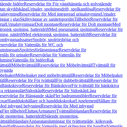
tående bidéer
Reservdelar för För vägghängda och golvstående
Utan skyddskåpa
Urinaler, spolningsdrift, spolkantlösa
Reservdelar för
nalstyrning
Reservdelar för Med integrerad urinalstyrning
Urinaler,
äggar i glas
Skiljeväggar av sanitetsporslin
Tillbehör
Reservdelar för
rial
Urinalstyrningar
Dolt montage
Reservdelar för Dolt montage
Med
onisk spolning, batteridrift
Med pneumatisk spolning
Reservdelar för
ing, nätdrift
Med elektronisk spolning, batteridrift
Reservdelar för
h ombyggnadssatser
Spolrör, spolrörsböjar och
servdelar för Vattenlås för WC och
utningssats
Spolrörsförlängningar
Reservdelar för
enlås för urinaler
Reservdelar för Vattenlås för
lutning
Vattenlås för bidéer
Rak
ttställ
Möbeltvättställ
Reservdelar för Möbeltvättställ
Tvättställ för
nbyggda
belpaket
Möbelpaket med möbeltvättställ
Reservdelar för Möbelpaket
täll
Reservdelar för För tvättställ
För dubbeltvättställ
Reservdelar för
a
Bänkskivor
Reservdelar för Bänkskivor
För tvättställ för bänkskiva
va rektangulärt
Sidoskåp
Reservdelar för Sidoskåp
Låga
eservdelar för Hängande skåp
Fler badrumsmöbler
Reservdelar för
oxar
Handdukshållare och handdukskrokar
Ljuselement
Hållare för
Med inbyggd belysning
Reservdelar för Med inbyggd
g
Fler tillbehör
Eluttag
Armaturer
Tvättställsblandare
Reservdelar för
de montering, batteridrift
Stående montering,
ättställsblandare
Apparatanslutningar för tvättområde, köksvask,
 handfat
Reservdelar för Vattenlås med skiljevägg för handfat
Vattenlås