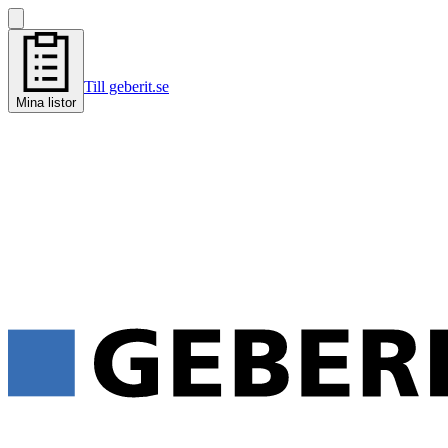
Till geberit.se
Mina listor