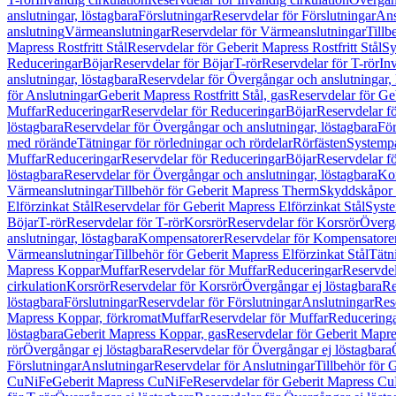
anslutningar, löstagbara
Förslutningar
Reservdelar för Förslutningar
Ans
anslutning
Värmeanslutningar
Reservdelar för Värmeanslutningar
Tillb
Mapress Rostfritt Stål
Reservdelar för Geberit Mapress Rostfritt Stål
Sy
Reduceringar
Böjar
Reservdelar för Böjar
T-rör
Reservdelar för T-rör
In
anslutningar, löstagbara
Reservdelar för Övergångar och anslutningar, 
för Anslutningar
Geberit Mapress Rostfritt Stål, gas
Reservdelar för Geb
Muffar
Reduceringar
Reservdelar för Reduceringar
Böjar
Reservdelar f
löstagbara
Reservdelar för Övergångar och anslutningar, löstagbara
För
med rörände
Tätningar för rörledningar och rördelar
Rörfästen
Systemp
Muffar
Reduceringar
Reservdelar för Reduceringar
Böjar
Reservdelar f
löstagbara
Reservdelar för Övergångar och anslutningar, löstagbara
Ko
Värmeanslutningar
Tillbehör för Geberit Mapress Therm
Skyddskåpor 
Elförzinkat Stål
Reservdelar för Geberit Mapress Elförzinkat Stål
Syste
Böjar
T-rör
Reservdelar för T-rör
Korsrör
Reservdelar för Korsrör
Övergå
anslutningar, löstagbara
Kompensatorer
Reservdelar för Kompensatore
Värmeanslutningar
Tillbehör för Geberit Mapress Elförzinkat Stål
Tätn
Mapress Koppar
Muffar
Reservdelar för Muffar
Reduceringar
Reservdel
cirkulation
Korsrör
Reservdelar för Korsrör
Övergångar ej löstagbara
Re
löstagbara
Förslutningar
Reservdelar för Förslutningar
Anslutningar
Res
Mapress Koppar, förkromat
Muffar
Reservdelar för Muffar
Reducering
löstagbara
Geberit Mapress Koppar, gas
Reservdelar för Geberit Mapr
rör
Övergångar ej löstagbara
Reservdelar för Övergångar ej löstagbara
Förslutningar
Anslutningar
Reservdelar för Anslutningar
Tillbehör för
CuNiFe
Geberit Mapress CuNiFe
Reservdelar för Geberit Mapress C