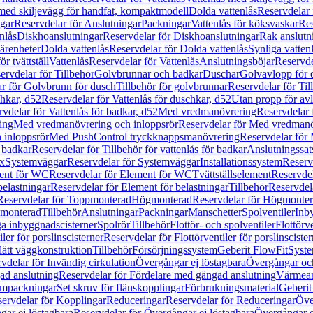
 med skiljevägg för handfat, kompaktmodell
Dolda vattenlås
Reservdelar 
gar
Reservdelar för Anslutningar
Packningar
Vattenlås för köksvaskar
Res
nlås
Diskhoanslutningar
Reservdelar för Diskhoanslutningar
Rak anslutn
tärenheter
Dolda vattenlås
Reservdelar för Dolda vattenlås
Synliga vatten
r tvättställ
Vattenlås
Reservdelar för Vattenlås
Anslutningsböjar
Reservde
ervdelar för Tillbehör
Golvbrunnar och badkar
Duschar
Golvavlopp för 
r för Golvbrunn för dusch
Tillbehör för golvbrunnar
Reservdelar för Til
chkar, d52
Reservdelar för Vattenlås för duschkar, d52
Utan propp för av
vdelar för Vattenlås för badkar, d52
Med vredmanövrering
Reservdelar
ing
Med vredmanövrering och inloppsrör
Reservdelar för Med vredmanö
 inloppsrör
Med PushControl tryckknappsmanövrering
Reservdelar för
r badkar
Reservdelar för Tillbehör för vattenlås för badkar
Anslutningssat
ix
Systemväggar
Reservdelar för Systemväggar
Installationssystem
Reservd
ent för WC
Reservdelar för Element för WC
Tvättställselement
Reservdel
belastningar
Reservdelar för Element för belastningar
Tillbehör
Reservdela
Reservdelar för Toppmonterad
Högmonterad
Reservdelar för Högmonte
 monterad
Tillbehör
Anslutningar
Packningar
Manschetter
Spolventiler
Inb
a inbyggnadscisterner
Spolrör
Tillbehör
Flottör- och spolventiler
Flottörve
iler för porslinscisterner
Reservdelar för Flottörventiler för porslinscister
lätt väggkonstruktion
Tillbehör
Försörjningssystem
Geberit FlowFit
Syst
vdelar för Invändig cirkulation
Övergångar ej löstagbara
Övergångar och
ad anslutning
Reservdelar för Fördelare med gängad anslutning
Värmean
empackningar
Set skruv för flänskopplingar
Förbrukningsmaterial
Geberit
ervdelar för Kopplingar
Reduceringar
Reservdelar för Reduceringar
Öve
ar ej löstagbara
Reservdelar för Övergångar ej löstagbara
Övergångar o