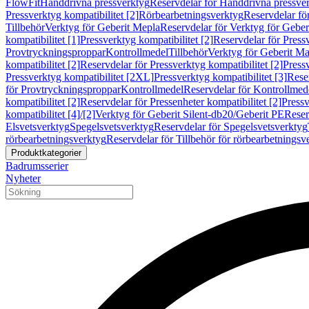
FlowFit
Handdrivna pressverktyg
Reservdelar för Handdrivna pressve
Pressverktyg kompatibilitet [2]
Rörbearbetningsverktyg
Reservdelar fö
Tillbehör
Verktyg för Geberit Mepla
Reservdelar för Verktyg för Geber
kompatibilitet [1]
Pressverktyg kompatibilitet [2]
Reservdelar för Pressv
Provtryckningsproppar
Kontrollmedel
Tillbehör
Verktyg för Geberit Ma
kompatibilitet [2]
Reservdelar för Pressverktyg kompatibilitet [2]
Pressv
Pressverktyg kompatibilitet [2XL]
Pressverktyg kompatibilitet [3]
Reser
för Provtryckningsproppar
Kontrollmedel
Reservdelar för Kontrollmed
kompatibilitet [2]
Reservdelar för Pressenheter kompatibilitet [2]
Pressv
kompatibilitet [4]/[2]
Verktyg för Geberit Silent-db20/Geberit PE
Reser
Elsvetsverktyg
Spegelsvetsverktyg
Reservdelar för Spegelsvetsverktyg
rörbearbetningsverktyg
Reservdelar för Tillbehör för rörbearbetningsv
Produktkategorier
Badrumsserier
Nyheter