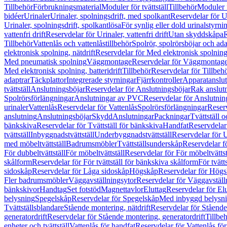
Tillbehör
Förbrukningsmaterial
Moduler för tvättställ
Tillbehör
Moduler 
bidéer
Urinaler
Urinaler, spolningsdrift, med spolkant
Reservdelar för U
Urinaler, spolningsdrift, spolkantlösa
För synlig eller dold urinalstyrni
vattenfri drift
Reservdelar för Urinaler, vattenfri drift
Utan skyddskåpa
R
Tillbehör
Vattenlås och vattenlåstillbehör
Spolrör, spolrörsböjar och ada
elektronisk spolning, nätdrift
Reservdelar för Med elektronisk spolning,
Med pneumatisk spolning
Väggmontage
Reservdelar för Väggmontag
Med elektronisk spolning, batteridrift
Tillbehör
Reservdelar för Tillbeh
adaptrar
Täckplattor
Integrerade styrningar
Fjärrkontroller
Apparatanslutn
tvättställ
Anslutningsböjar
Reservdelar för Anslutningsböjar
Rak anslut
Spolrörsförlängningar
Anslutningar av PVC
Reservdelar för Anslutni
urinaler
Vattenlås
Reservdelar för Vattenlås
Spolrörsförlängningar
Reserv
anslutning
Anslutningsböjar
Skydd
Anslutningar
Packningar
Tvättställ
bänkskiva
Reservdelar för Tvättställ för bänkskiva
Handfat
Reservdelar
tvättställ
Inbyggnadstvättställ
Underbyggnadstvättställ
Reservdelar för 
med möbeltvättställ
Badrumsmöbler
Tvättställsunderskåp
Reservdelar f
För dubbeltvättställ
För möbeltvättställ
Reservdelar för För möbeltvättst
skålform
Reservdelar för För tvättställ för bänkskiva skålform
För tvätt
sidoskåp
Reservdelar för Låga sidoskåp
Högskåp
Reservdelar för Hög
Fler badrumsmöbler
Väggavställningsytor
Reservdelar för Väggavställ
bänkskivor
Handtag
Set fotstöd
Magnettavlor
Eluttag
Reservdelar för El
belysning
Spegelskåp
Reservdelar för Spegelskåp
Med inbyggd belysn
Tvättställsblandare
Stående montering, nätdrift
Reservdelar för Stående
generatordrift
Reservdelar för Stående montering, generatordrift
Tillbe
enheter och tvättställ
Vattenlås för handfat
Reservdelar för Vattenlås fö