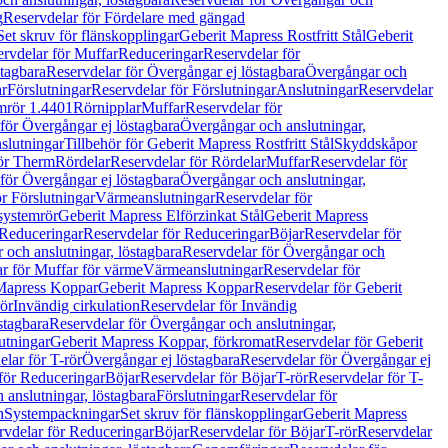
g
Reservdelar för Fördelare med gängad
Set skruv för flänskopplingar
Geberit Mapress Rostfritt Stål
Geberit
rvdelar för Muffar
Reduceringar
Reservdelar för
tagbara
Reservdelar för Övergångar ej löstagbara
Övergångar och
r
Förslutningar
Reservdelar för Förslutningar
Anslutningar
Reservdelar
mrör 1.4401
Rörnipplar
Muffar
Reservdelar för
för Övergångar ej löstagbara
Övergångar och anslutningar,
slutningar
Tillbehör för Geberit Mapress Rostfritt Stål
Skyddskåpor
ör Therm
Rördelar
Reservdelar för Rördelar
Muffar
Reservdelar för
för Övergångar ej löstagbara
Övergångar och anslutningar,
r Förslutningar
Värmeanslutningar
Reservdelar för
 systemrör
Geberit Mapress Elförzinkat Stål
Geberit Mapress
Reduceringar
Reservdelar för Reduceringar
Böjar
Reservdelar för
och anslutningar, löstagbara
Reservdelar för Övergångar och
r för Muffar för värme
Värmeanslutningar
Reservdelar för
Mapress Koppar
Geberit Mapress Koppar
Reservdelar för Geberit
rör
Invändig cirkulation
Reservdelar för Invändig
stagbara
Reservdelar för Övergångar och anslutningar,
utningar
Geberit Mapress Koppar, förkromat
Reservdelar för Geberit
lar för T-rör
Övergångar ej löstagbara
Reservdelar för Övergångar ej
för Reduceringar
Böjar
Reservdelar för Böjar
T-rör
Reservdelar för T-
 anslutningar, löstagbara
Förslutningar
Reservdelar för
n
Systempackningar
Set skruv för flänskopplingar
Geberit Mapress
rvdelar för Reduceringar
Böjar
Reservdelar för Böjar
T-rör
Reservdelar