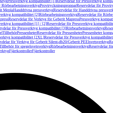
rktyg
Pressverktyg kompatibilitet [1]
Reservdelar för Pressverktyg kompati
r Rörbearbetningsverktyg
Provtryckningsproppar
Reservdelar för Provt
it Mepla
Handdrivna pressverktyg
Reservdelar för Handdrivna pressver
erktyg kompatibilitet [2]
Rörbearbetningsverktyg
Reservdelar för Rörbe
press
Reservdelar för Verktyg för Geberit Mapress
Pressverktyg kompatib
erktyg kompatibilitet [1] / [2]
Reservdelar för Pressverktyg kompatibilitet
vdelar för Pressverktyg kompatibilitet [3]
Rörbearbetningsverktyg
Reser
el
Tillbehör
Pressenheter
Reservdelar för Pressenheter
Pressenheter kompat
erktyg kompatibilitet [2XL]
Reservdelar för Pressverktyg kompatibilite
vdelar för Verktyg för Geberit Silent-db20/Geberit PE
Elsvetsverktyg
Re
Tillbehör för spegelsvetsverktyg
Rörbearbetningsverktyg
Reservdelar fö
erktyg
Fjärrkontroller
Fjärrkontroller