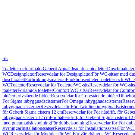
SE
Toaletter och urinaler
Geberit AquaClean duschtoaletter
Duschtoaletter
WC
Designplattor
Reservdelar för Designplattor
För WC-sitsar med du
duschtoalett
Förbrukningsmaterial
Funktionsenheter
Toaletter och WC-s
WC
Toaletter
Reservdelar för Toaletter
WC-sits
Reservdelar för WC-sits
toaletter
Förlängda toaletter
Comfort WC-sitsar
Reservdelar för Comfor
bidéer
Golvstående bidéer
Reservdelar för Golvstående bidéer
Tillbehö
För Sigma inbyggnadscisterner
För Omega inbyggnadscisterner
Reserv
inbyggnadscisterner
Reservdelar för För Twinline inbyggnadscisterner
för Geberit Sigma cistern 12 cm
Reservdelar för För nätdrift, för Gebe
inbyggnadscistern 12 cm
För batteridrift, för Geberit Sigma cistern 12
med pneumatisk spolning
För dubbelspolning
Reservdelar för För dub
styrningar
Installationssatser
Reservdelar för Installationssatser
För WC-s
WC
Reservdelar för Moduler för WC
För vägghängda WC
Reservdela