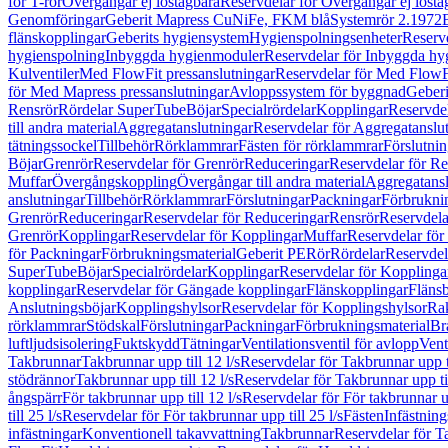
för T-rör
Övergångar ej löstagbara
Reservdelar för Övergångar ej lösta
Genomföringar
Geberit Mapress CuNiFe, FKM blå
Systemrör 2.1972
flänskopplingar
Geberits hygiensystem
Hygienspolningsenheter
Reserv
hygienspolning
Inbyggda hygienmoduler
Reservdelar för Inbyggda h
Kulventiler
Med FlowFit pressanslutningar
Reservdelar för Med FlowFi
för Med Mapress pressanslutningar
Avloppssystem för byggnad
Geberi
Rensrör
Rördelar SuperTube
Böjar
Specialrördelar
Kopplingar
Reservdel
till andra material
Aggregatanslutningar
Reservdelar för Aggregatanslu
tätningssockel
Tillbehör
Rörklammrar
Fästen för rörklammrar
Förslutnin
Böjar
Grenrör
Reservdelar för Grenrör
Reduceringar
Reservdelar för R
Muffar
Övergångskoppling
Övergångar till andra material
Aggregatansl
anslutningar
Tillbehör
Rörklammrar
Förslutningar
Packningar
Förbrukni
Grenrör
Reduceringar
Reservdelar för Reduceringar
Rensrör
Reservdela
Grenrör
Kopplingar
Reservdelar för Kopplingar
Muffar
Reservdelar för
för Packningar
Förbrukningsmaterial
Geberit PE
Rör
Rördelar
Reservdel
SuperTube
Böjar
Specialrördelar
Kopplingar
Reservdelar för Kopplinga
kopplingar
Reservdelar för Gängade kopplingar
Flänskopplingar
Fläns
Anslutningsböjar
Kopplingshylsor
Reservdelar för Kopplingshylsor
Rak
rörklammrar
Stödskal
Förslutningar
Packningar
Förbrukningsmaterial
Br
luftljudsisolering
Fuktskydd
Tätningar
Ventilationsventil för avlopp
Vent
Takbrunnar
Takbrunnar upp till 12 l/s
Reservdelar för Takbrunnar upp ti
stödrännor
Takbrunnar upp till 12 l/s
Reservdelar för Takbrunnar upp til
ångspärr
För takbrunnar upp till 12 l/s
Reservdelar för För takbrunnar up
till 25 l/s
Reservdelar för För takbrunnar upp till 25 l/s
Fästen
Infästnin
infästningar
Konventionell takavvattning
Takbrunnar
Reservdelar för T