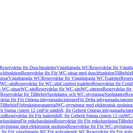
Reservdelar för Duschtoaletter
Vägghängda WC
Reservdelar för Vägg
schfunktion
Reservdelar för För WC-sitsar med duschfunktion
Tillbehör
itsar
Vägghängda WC
Reservdelar för Vägghängda WC
Toaletter
Reserv
WC-sits
Reservdelar för WC-sits
Comfort toaletter
Reservdelar för Comfo
t WC-sitsar
WC-sits
Reservdelar för WC-sits
WC-sittring
Reservdelar för
r
Reservdelar för Tillbehör
Spolplattor och WC-styrningar
Spolplattor
Rese
delar för För Omega inbyggnadscisterner
För Delta inbyggnadscisterne
Tillbehör
Förbrukningsmaterial
WC-styrningar med elektronisk spolning
rit Sigma cistern 12 cm
För nätdrift, för Geberit Omega inbyggnadscist
 cm
Reservdelar för För batteridrift, för Geberit Sigma cistern 12 cm
WC-s
belspolning
För enkelspolning
Reservdelar för För enkelspolning
Tillbeh
tyrningar med elektronisk spolning
Reservdelar för För WC-styrningar
r för För vägghängda WC
För golvstående WC
Reservdelar för För gol