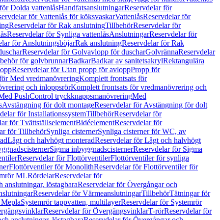
för Dolda vattenlås
Handfatsanslutningar
Reservdelar för
ervdelar för Vattenlås för köksvaskar
Vattenlås
Reservdelar för
ing
Reservdelar för Rak anslutning
Tillbehör
Reservdelar för
lås
Reservdelar för Synliga vattenlås
Anslutningar
Reservdelar för
lar för Anslutningsböjar
Rak anslutning
Reservdelar för Rak
duschar
Reservdelar för Golvavlopp för duschar
Golvränna
Reservdelar
lbehör för golvbrunnar
Badkar
Badkar av sanitetsakryl
Rektangulära
lopp
Reservdelar för Utan propp för avlopp
Propp för
 för Med vredmanövrering
Komplett frontsats för
vrering och inloppsrör
Komplett frontsats för vredmanövrering och
 Med PushControl tryckknappsmanövrering
Med
s
Avstängning för dolt montage
Reservdelar för Avstängning för dolt
elar för Installationssystem
Tillbehör
Reservdelar för
ar för Tvättställselement
Bidéelement
Reservdelar för
r för Tillbehör
Synliga cisterner
Synliga cisterner för WC, av
rad
Lågt och halvhögt monterad
Reservdelar för Lågt och halvhögt
yggnadscisterner
Sigma inbyggnadscisterner
Reservdelar för Sigma
ntiler
Reservdelar för Flottörventiler
Flottörventiler för synliga
ner
Flottörventiler för Monolith
Reservdelar för Flottörventiler för
emrör ML
Rördelar
Reservdelar för
 anslutningar, löstagbara
Reservdelar för Övergångar och
slutningar
Reservdelar för Värmeanslutningar
Tillbehör
Tätningar för
 Mepla
Systemrör tappvatten, multilayer
Reservdelar för Systemrör
rgångsvinklar
Reservdelar för Övergångsvinklar
T-rör
Reservdelar för
ch anslutningar, löstagbara
Reservdelar för Övergångar och