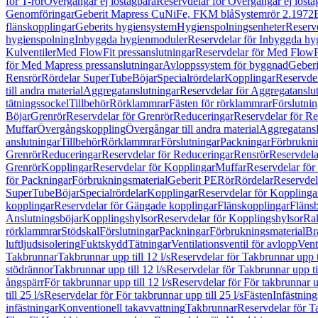
för T-rör
Övergångar ej löstagbara
Reservdelar för Övergångar ej lösta
Genomföringar
Geberit Mapress CuNiFe, FKM blå
Systemrör 2.1972
flänskopplingar
Geberits hygiensystem
Hygienspolningsenheter
Reserv
hygienspolning
Inbyggda hygienmoduler
Reservdelar för Inbyggda h
Kulventiler
Med FlowFit pressanslutningar
Reservdelar för Med FlowFi
för Med Mapress pressanslutningar
Avloppssystem för byggnad
Geberi
Rensrör
Rördelar SuperTube
Böjar
Specialrördelar
Kopplingar
Reservdel
till andra material
Aggregatanslutningar
Reservdelar för Aggregatanslu
tätningssockel
Tillbehör
Rörklammrar
Fästen för rörklammrar
Förslutnin
Böjar
Grenrör
Reservdelar för Grenrör
Reduceringar
Reservdelar för R
Muffar
Övergångskoppling
Övergångar till andra material
Aggregatansl
anslutningar
Tillbehör
Rörklammrar
Förslutningar
Packningar
Förbrukni
Grenrör
Reduceringar
Reservdelar för Reduceringar
Rensrör
Reservdela
Grenrör
Kopplingar
Reservdelar för Kopplingar
Muffar
Reservdelar för
för Packningar
Förbrukningsmaterial
Geberit PE
Rör
Rördelar
Reservdel
SuperTube
Böjar
Specialrördelar
Kopplingar
Reservdelar för Kopplinga
kopplingar
Reservdelar för Gängade kopplingar
Flänskopplingar
Fläns
Anslutningsböjar
Kopplingshylsor
Reservdelar för Kopplingshylsor
Rak
rörklammrar
Stödskal
Förslutningar
Packningar
Förbrukningsmaterial
Br
luftljudsisolering
Fuktskydd
Tätningar
Ventilationsventil för avlopp
Vent
Takbrunnar
Takbrunnar upp till 12 l/s
Reservdelar för Takbrunnar upp ti
stödrännor
Takbrunnar upp till 12 l/s
Reservdelar för Takbrunnar upp til
ångspärr
För takbrunnar upp till 12 l/s
Reservdelar för För takbrunnar up
till 25 l/s
Reservdelar för För takbrunnar upp till 25 l/s
Fästen
Infästnin
infästningar
Konventionell takavvattning
Takbrunnar
Reservdelar för T