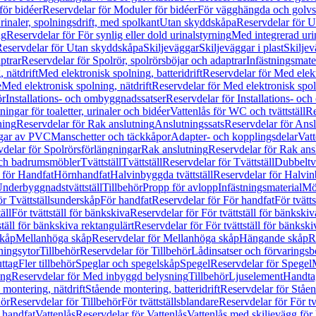
för bidéer
Reservdelar för Moduler för bidéer
För vägghängda och golvs
rinaler, spolningsdrift, med spolkant
Utan skyddskåpa
Reservdelar för 
ng
Reservdelar för För synlig eller dold urinalstyrning
Med integrerad uri
eservdelar för Utan skyddskåpa
Skiljeväggar
Skiljeväggar i plast
Skiljev
ptrar
Reservdelar för Spolrör, spolrörsböjar och adaptrar
Infästningsmate
 nätdrift
Med elektronisk spolning, batteridrift
Reservdelar för Med elektr
e
Med elektronisk spolning, nätdrift
Reservdelar för Med elektronisk spoln
ör
Installations- och ombyggnadssatser
Reservdelar för Installations- oc
ingar för toaletter, urinaler och bidéer
Vattenlås för WC och tvättställ
Re
ning
Reservdelar för Rak anslutning
Anslutningssats
Reservdelar för Ansl
ngar av PVC
Manschetter och täckkåpor
Adapter- och kopplingsdelar
Vatt
delar för Spolrörsförlängningar
Rak anslutning
Reservdelar för Rak ans
 och badrumsmöbler
Tvättställ
Tvättställ
Reservdelar för Tvättställ
Dubbeltvä
 för Handfat
Hörnhandfat
Halvinbyggda tvättställ
Reservdelar för Halvi
Underbyggnadstvättställ
Tillbehör
Propp för avlopp
Infästningsmaterial
Mö
ör Tvättställsunderskåp
För handfat
Reservdelar för För handfat
För tvätts
äll
För tvättställ för bänkskiva
Reservdelar för För tvättställ för bänkskiv
ställ för bänkskiva rektangulärt
Reservdelar för För tvättställ för bänkski
skåp
Mellanhöga skåp
Reservdelar för Mellanhöga skåp
Hängande skåp
R
ningsytor
Tillbehör
Reservdelar för Tillbehör
Lådinsatser och förvaringsb
uttag
Fler tillbehör
Speglar och spegelskåp
Spegel
Reservdelar för Spegel
ing
Reservdelar för Med inbyggd belysning
Tillbehör
Ljuselement
Handta
 montering, nätdrift
Stående montering, batteridrift
Reservdelar för Ståen
hör
Reservdelar för Tillbehör
För tvättställsblandare
Reservdelar för För tv
r handfat
Vattenlås
Reservdelar för Vattenlås
Vattenlås med skiljevägg för