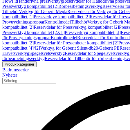
FlowFit
Handdrivna pressverktyg
Reservdelar för Handdrivna pressve
Pressverktyg kompatibilitet [2]
Rörbearbetningsverktyg
Reservdelar fö
Tillbehör
Verktyg för Geberit Mepla
Reservdelar för Verktyg för Geber
kompatibilitet [1]
Pressverktyg kompatibilitet [2]
Reservdelar för Pressv
Provtryckningsproppar
Kontrollmedel
Tillbehör
Verktyg för Geberit Ma
kompatibilitet [2]
Reservdelar för Pressverktyg kompatibilitet [2]
Pressv
Pressverktyg kompatibilitet [2XL]
Pressverktyg kompatibilitet [3]
Reser
för Provtryckningsproppar
Kontrollmedel
Reservdelar för Kontrollmed
kompatibilitet [2]
Reservdelar för Pressenheter kompatibilitet [2]
Pressv
kompatibilitet [4]/[2]
Verktyg för Geberit Silent-db20/Geberit PE
Reser
Elsvetsverktyg
Spegelsvetsverktyg
Reservdelar för Spegelsvetsverktyg
rörbearbetningsverktyg
Reservdelar för Tillbehör för rörbearbetningsv
Produktkategorier
Badrumsserier
Nyheter