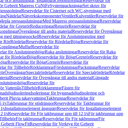
r och anslutningar, löstagbara
Genomföringar
Reservdelar för
för Geberit Mapress CuNiFe
Systempackningar
Set skruv för
ienspolning
Reservdelar för Cisterner och WC-styrningar med
ning
Nätdelar
Nätverkskomponenter
Ventiler
Kulventiler
Reservdelar för
Mepla pressanslutningar
Med Mapress pressanslutningar
Reservdelar
elar för Grenrör
Reduceringar
Rensrör
Reservdelar för
opplingar
Övergångar till andra material
Reservdelar för Övergångar
ng med tätningssockel
Reservdelar för Anslutningsring med
ör Rör
Rördelar
Reservdelar för Rördelar
Böjar
Reservdelar för
Kopplingar
Muffar
Reservdelar för
elar för Anslutningsböjar
Raka anslutningar
Reservdelar för Raka
ar för Rördelar
Böjar
Reservdelar för Böjar
Grenrör
Reservdelar för
öjar
Reservdelar för Böjar
Grenrör
Reservdelar för
lar för Tillbehör
Rörklammrar
Förslutningar
Packningar
Reservdelar
rör
Övergångar
Specialrördelar
Reservdelar för Specialrördelar
Rördelar
terial
Reservdelar för Övergångar till andra material
Gängade
slutningsböjar
Reservdelar för
ör Vattenlås
Tillbehör
Rörklammrar
Fästen för
gnadsljudisolering
Isoleringar för byggnadsljudisolering och
berit Pluvia takavvattning
Takbrunnar
Reservdelar för
 l/s
Takbrunnar för stödrännor
Reservdelar för Takbrunnar för
l/s
Installationselement ångspärr
Reservdelar för Installationselement
2 l/s
Reservdelar för För takbrunnar upp till 12 l/s
För takbrunnar upp
Tillbehör
För takbrunnar
Reservdelar för För takbrunnar
För
 Geberit FlowFit
Reservdelar för Verktyg för Geberit