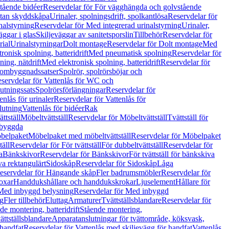
tående bidéer
Reservdelar för För vägghängda och golvstående
Utan skyddskåpa
Urinaler, spolningsdrift, spolkantlösa
Reservdelar för
nalstyrning
Reservdelar för Med integrerad urinalstyrning
Urinaler,
äggar i glas
Skiljeväggar av sanitetsporslin
Tillbehör
Reservdelar för
rial
Urinalstyrningar
Dolt montage
Reservdelar för Dolt montage
Med
onisk spolning, batteridrift
Med pneumatisk spolning
Reservdelar för
ing, nätdrift
Med elektronisk spolning, batteridrift
Reservdelar för
h ombyggnadssatser
Spolrör, spolrörsböjar och
servdelar för Vattenlås för WC och
utningssats
Spolrörsförlängningar
Reservdelar för
enlås för urinaler
Reservdelar för Vattenlås för
lutning
Vattenlås för bidéer
Rak
ttställ
Möbeltvättställ
Reservdelar för Möbeltvättställ
Tvättställ för
nbyggda
belpaket
Möbelpaket med möbeltvättställ
Reservdelar för Möbelpaket
täll
Reservdelar för För tvättställ
För dubbeltvättställ
Reservdelar för
a
Bänkskivor
Reservdelar för Bänkskivor
För tvättställ för bänkskiva
va rektangulärt
Sidoskåp
Reservdelar för Sidoskåp
Låga
eservdelar för Hängande skåp
Fler badrumsmöbler
Reservdelar för
oxar
Handdukshållare och handdukskrokar
Ljuselement
Hållare för
Med inbyggd belysning
Reservdelar för Med inbyggd
g
Fler tillbehör
Eluttag
Armaturer
Tvättställsblandare
Reservdelar för
de montering, batteridrift
Stående montering,
ättställsblandare
Apparatanslutningar för tvättområde, köksvask,
 handfat
Reservdelar för Vattenlås med skiljevägg för handfat
Vattenlås