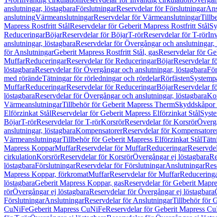
anslutningar, löstagbara
Förslutningar
Reservdelar för Förslutningar
Ans
anslutning
Värmeanslutningar
Reservdelar för Värmeanslutningar
Tillb
Mapress Rostfritt Stål
Reservdelar för Geberit Mapress Rostfritt Stål
Sy
Reduceringar
Böjar
Reservdelar för Böjar
T-rör
Reservdelar för T-rör
In
anslutningar, löstagbara
Reservdelar för Övergångar och anslutningar, 
för Anslutningar
Geberit Mapress Rostfritt Stål, gas
Reservdelar för Geb
Muffar
Reduceringar
Reservdelar för Reduceringar
Böjar
Reservdelar f
löstagbara
Reservdelar för Övergångar och anslutningar, löstagbara
För
med rörände
Tätningar för rörledningar och rördelar
Rörfästen
Systemp
Muffar
Reduceringar
Reservdelar för Reduceringar
Böjar
Reservdelar f
löstagbara
Reservdelar för Övergångar och anslutningar, löstagbara
Ko
Värmeanslutningar
Tillbehör för Geberit Mapress Therm
Skyddskåpor 
Elförzinkat Stål
Reservdelar för Geberit Mapress Elförzinkat Stål
Syste
Böjar
T-rör
Reservdelar för T-rör
Korsrör
Reservdelar för Korsrör
Övergå
anslutningar, löstagbara
Kompensatorer
Reservdelar för Kompensatore
Värmeanslutningar
Tillbehör för Geberit Mapress Elförzinkat Stål
Tätn
Mapress Koppar
Muffar
Reservdelar för Muffar
Reduceringar
Reservdel
cirkulation
Korsrör
Reservdelar för Korsrör
Övergångar ej löstagbara
Re
löstagbara
Förslutningar
Reservdelar för Förslutningar
Anslutningar
Res
Mapress Koppar, förkromat
Muffar
Reservdelar för Muffar
Reducering
löstagbara
Geberit Mapress Koppar, gas
Reservdelar för Geberit Mapr
rör
Övergångar ej löstagbara
Reservdelar för Övergångar ej löstagbara
Förslutningar
Anslutningar
Reservdelar för Anslutningar
Tillbehör för
CuNiFe
Geberit Mapress CuNiFe
Reservdelar för Geberit Mapress C