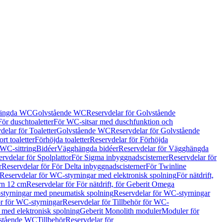
hängda WC
Golvstående WC
Reservdelar för Golvstående
För duschtoaletter
För WC-sitsar med duschfunktion och
delar för Toaletter
Golvstående WC
Reservdelar för Golvstående
rt toaletter
Förhöjda toaletter
Reservdelar för Förhöjda
 WC-sittring
Bidéer
Vägghängda bidéer
Reservdelar för Vägghängda
rvdelar för Spolplattor
För Sigma inbyggnadscisterner
Reservdelar för
r
Reservdelar för För Delta inbyggnadscisterner
För Twinline
Reservdelar för WC-styrningar med elektronisk spolning
För nätdrift,
ern 12 cm
Reservdelar för För nätdrift, för Geberit Omega
tyrningar med pneumatisk spolning
Reservdelar för WC-styrningar
ör för WC-styrningar
Reservdelar för Tillbehör för WC-
 med elektronisk spolning
Geberit Monolith moduler
Moduler för
vstående WC
Tillbehör
Reservdelar för