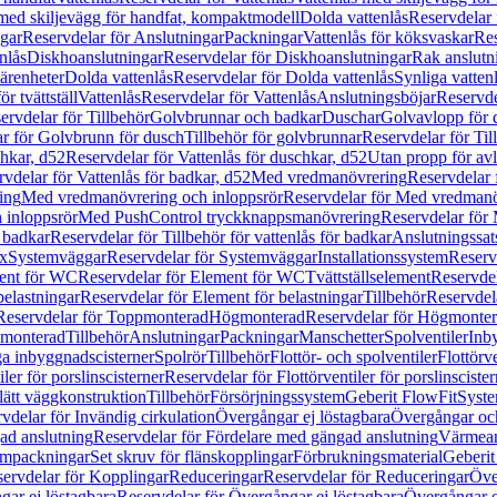
 med skiljevägg för handfat, kompaktmodell
Dolda vattenlås
Reservdelar 
gar
Reservdelar för Anslutningar
Packningar
Vattenlås för köksvaskar
Res
nlås
Diskhoanslutningar
Reservdelar för Diskhoanslutningar
Rak anslutn
tärenheter
Dolda vattenlås
Reservdelar för Dolda vattenlås
Synliga vatten
r tvättställ
Vattenlås
Reservdelar för Vattenlås
Anslutningsböjar
Reservde
ervdelar för Tillbehör
Golvbrunnar och badkar
Duschar
Golvavlopp för 
r för Golvbrunn för dusch
Tillbehör för golvbrunnar
Reservdelar för Til
chkar, d52
Reservdelar för Vattenlås för duschkar, d52
Utan propp för av
vdelar för Vattenlås för badkar, d52
Med vredmanövrering
Reservdelar
ing
Med vredmanövrering och inloppsrör
Reservdelar för Med vredmanö
 inloppsrör
Med PushControl tryckknappsmanövrering
Reservdelar för
r badkar
Reservdelar för Tillbehör för vattenlås för badkar
Anslutningssat
ix
Systemväggar
Reservdelar för Systemväggar
Installationssystem
Reservd
ent för WC
Reservdelar för Element för WC
Tvättställselement
Reservdel
belastningar
Reservdelar för Element för belastningar
Tillbehör
Reservdela
Reservdelar för Toppmonterad
Högmonterad
Reservdelar för Högmonte
 monterad
Tillbehör
Anslutningar
Packningar
Manschetter
Spolventiler
Inb
a inbyggnadscisterner
Spolrör
Tillbehör
Flottör- och spolventiler
Flottörve
iler för porslinscisterner
Reservdelar för Flottörventiler för porslinscister
lätt väggkonstruktion
Tillbehör
Försörjningssystem
Geberit FlowFit
Syst
vdelar för Invändig cirkulation
Övergångar ej löstagbara
Övergångar och
ad anslutning
Reservdelar för Fördelare med gängad anslutning
Värmean
empackningar
Set skruv för flänskopplingar
Förbrukningsmaterial
Geberit
ervdelar för Kopplingar
Reduceringar
Reservdelar för Reduceringar
Öve
ar ej löstagbara
Reservdelar för Övergångar ej löstagbara
Övergångar o