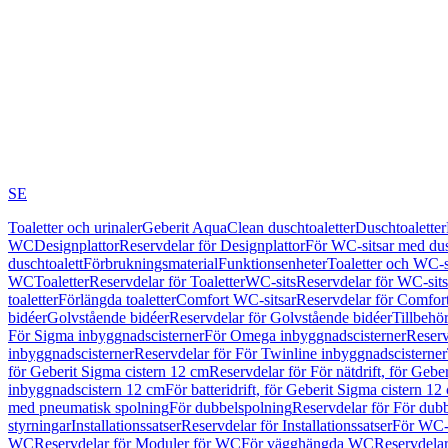
SE
Toaletter och urinaler
Geberit AquaClean duschtoaletter
Duschtoaletter
WC
Designplattor
Reservdelar för Designplattor
För WC-sitsar med du
duschtoalett
Förbrukningsmaterial
Funktionsenheter
Toaletter och WC-s
WC
Toaletter
Reservdelar för Toaletter
WC-sits
Reservdelar för WC-sits
toaletter
Förlängda toaletter
Comfort WC-sitsar
Reservdelar för Comfor
bidéer
Golvstående bidéer
Reservdelar för Golvstående bidéer
Tillbehö
För Sigma inbyggnadscisterner
För Omega inbyggnadscisterner
Reserv
inbyggnadscisterner
Reservdelar för För Twinline inbyggnadscisterner
för Geberit Sigma cistern 12 cm
Reservdelar för För nätdrift, för Gebe
inbyggnadscistern 12 cm
För batteridrift, för Geberit Sigma cistern 12
med pneumatisk spolning
För dubbelspolning
Reservdelar för För dub
styrningar
Installationssatser
Reservdelar för Installationssatser
För WC-s
WC
Reservdelar för Moduler för WC
För vägghängda WC
Reservdela