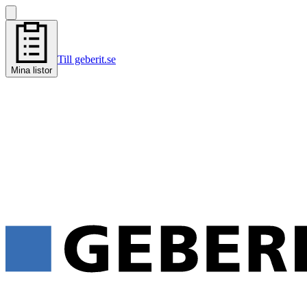
Till geberit.se
Mina listor