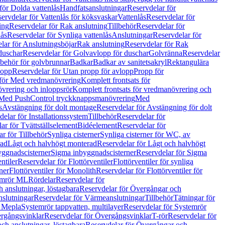
för Dolda vattenlås
Handfatsanslutningar
Reservdelar för
ervdelar för Vattenlås för köksvaskar
Vattenlås
Reservdelar för
ing
Reservdelar för Rak anslutning
Tillbehör
Reservdelar för
lås
Reservdelar för Synliga vattenlås
Anslutningar
Reservdelar för
lar för Anslutningsböjar
Rak anslutning
Reservdelar för Rak
duschar
Reservdelar för Golvavlopp för duschar
Golvränna
Reservdelar
lbehör för golvbrunnar
Badkar
Badkar av sanitetsakryl
Rektangulära
lopp
Reservdelar för Utan propp för avlopp
Propp för
 för Med vredmanövrering
Komplett frontsats för
vrering och inloppsrör
Komplett frontsats för vredmanövrering och
 Med PushControl tryckknappsmanövrering
Med
s
Avstängning för dolt montage
Reservdelar för Avstängning för dolt
elar för Installationssystem
Tillbehör
Reservdelar för
ar för Tvättställselement
Bidéelement
Reservdelar för
r för Tillbehör
Synliga cisterner
Synliga cisterner för WC, av
rad
Lågt och halvhögt monterad
Reservdelar för Lågt och halvhögt
yggnadscisterner
Sigma inbyggnadscisterner
Reservdelar för Sigma
ntiler
Reservdelar för Flottörventiler
Flottörventiler för synliga
ner
Flottörventiler för Monolith
Reservdelar för Flottörventiler för
emrör ML
Rördelar
Reservdelar för
 anslutningar, löstagbara
Reservdelar för Övergångar och
slutningar
Reservdelar för Värmeanslutningar
Tillbehör
Tätningar för
 Mepla
Systemrör tappvatten, multilayer
Reservdelar för Systemrör
rgångsvinklar
Reservdelar för Övergångsvinklar
T-rör
Reservdelar för
ch anslutningar, löstagbara
Reservdelar för Övergångar och