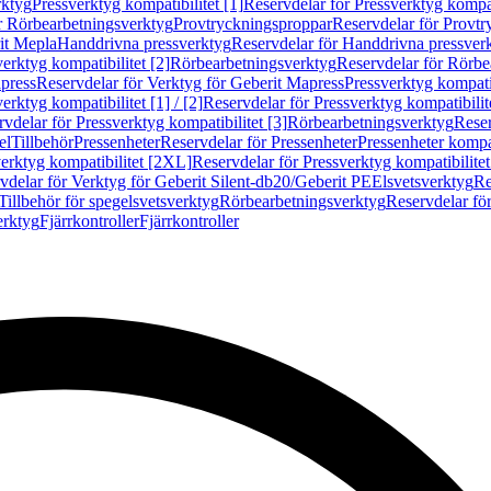
rktyg
Pressverktyg kompatibilitet [1]
Reservdelar för Pressverktyg kompati
r Rörbearbetningsverktyg
Provtryckningsproppar
Reservdelar för Provt
it Mepla
Handdrivna pressverktyg
Reservdelar för Handdrivna pressver
erktyg kompatibilitet [2]
Rörbearbetningsverktyg
Reservdelar för Rörbe
press
Reservdelar för Verktyg för Geberit Mapress
Pressverktyg kompatib
erktyg kompatibilitet [1] / [2]
Reservdelar för Pressverktyg kompatibilitet
vdelar för Pressverktyg kompatibilitet [3]
Rörbearbetningsverktyg
Reser
el
Tillbehör
Pressenheter
Reservdelar för Pressenheter
Pressenheter kompat
erktyg kompatibilitet [2XL]
Reservdelar för Pressverktyg kompatibilite
vdelar för Verktyg för Geberit Silent-db20/Geberit PE
Elsvetsverktyg
Re
Tillbehör för spegelsvetsverktyg
Rörbearbetningsverktyg
Reservdelar fö
erktyg
Fjärrkontroller
Fjärrkontroller