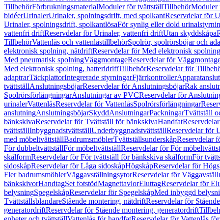
Tillbehör
Förbrukningsmaterial
Moduler för tvättställ
Tillbehör
Moduler 
bidéer
Urinaler
Urinaler, spolningsdrift, med spolkant
Reservdelar för U
Urinaler, spolningsdrift, spolkantlösa
För synlig eller dold urinalstyrni
vattenfri drift
Reservdelar för Urinaler, vattenfri drift
Utan skyddskåpa
R
Tillbehör
Vattenlås och vattenlåstillbehör
Spolrör, spolrörsböjar och ada
elektronisk spolning, nätdrift
Reservdelar för Med elektronisk spolning,
Med pneumatisk spolning
Väggmontage
Reservdelar för Väggmontag
Med elektronisk spolning, batteridrift
Tillbehör
Reservdelar för Tillbeh
adaptrar
Täckplattor
Integrerade styrningar
Fjärrkontroller
Apparatanslutn
tvättställ
Anslutningsböjar
Reservdelar för Anslutningsböjar
Rak anslut
Spolrörsförlängningar
Anslutningar av PVC
Reservdelar för Anslutni
urinaler
Vattenlås
Reservdelar för Vattenlås
Spolrörsförlängningar
Reserv
anslutning
Anslutningsböjar
Skydd
Anslutningar
Packningar
Tvättställ
bänkskiva
Reservdelar för Tvättställ för bänkskiva
Handfat
Reservdelar
tvättställ
Inbyggnadstvättställ
Underbyggnadstvättställ
Reservdelar för 
med möbeltvättställ
Badrumsmöbler
Tvättställsunderskåp
Reservdelar f
För dubbeltvättställ
För möbeltvättställ
Reservdelar för För möbeltvättst
skålform
Reservdelar för För tvättställ för bänkskiva skålform
För tvätt
sidoskåp
Reservdelar för Låga sidoskåp
Högskåp
Reservdelar för Hög
Fler badrumsmöbler
Väggavställningsytor
Reservdelar för Väggavställ
bänkskivor
Handtag
Set fotstöd
Magnettavlor
Eluttag
Reservdelar för El
belysning
Spegelskåp
Reservdelar för Spegelskåp
Med inbyggd belysn
Tvättställsblandare
Stående montering, nätdrift
Reservdelar för Stående
generatordrift
Reservdelar för Stående montering, generatordrift
Tillbe
enheter och tvättställ
Vattenlås för handfat
Reservdelar för Vattenlås fö