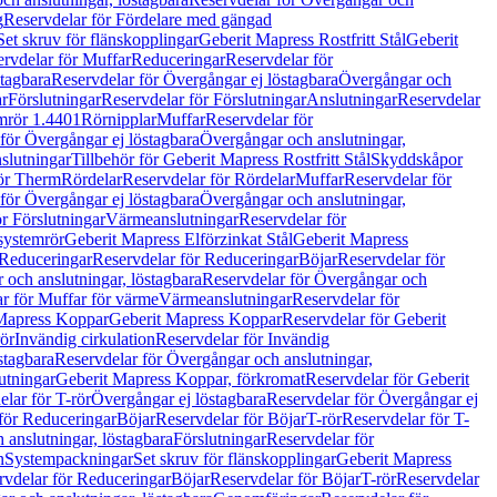
g
Reservdelar för Fördelare med gängad
Set skruv för flänskopplingar
Geberit Mapress Rostfritt Stål
Geberit
rvdelar för Muffar
Reduceringar
Reservdelar för
tagbara
Reservdelar för Övergångar ej löstagbara
Övergångar och
r
Förslutningar
Reservdelar för Förslutningar
Anslutningar
Reservdelar
mrör 1.4401
Rörnipplar
Muffar
Reservdelar för
för Övergångar ej löstagbara
Övergångar och anslutningar,
slutningar
Tillbehör för Geberit Mapress Rostfritt Stål
Skyddskåpor
ör Therm
Rördelar
Reservdelar för Rördelar
Muffar
Reservdelar för
för Övergångar ej löstagbara
Övergångar och anslutningar,
r Förslutningar
Värmeanslutningar
Reservdelar för
 systemrör
Geberit Mapress Elförzinkat Stål
Geberit Mapress
Reduceringar
Reservdelar för Reduceringar
Böjar
Reservdelar för
och anslutningar, löstagbara
Reservdelar för Övergångar och
r för Muffar för värme
Värmeanslutningar
Reservdelar för
Mapress Koppar
Geberit Mapress Koppar
Reservdelar för Geberit
rör
Invändig cirkulation
Reservdelar för Invändig
stagbara
Reservdelar för Övergångar och anslutningar,
utningar
Geberit Mapress Koppar, förkromat
Reservdelar för Geberit
lar för T-rör
Övergångar ej löstagbara
Reservdelar för Övergångar ej
för Reduceringar
Böjar
Reservdelar för Böjar
T-rör
Reservdelar för T-
 anslutningar, löstagbara
Förslutningar
Reservdelar för
n
Systempackningar
Set skruv för flänskopplingar
Geberit Mapress
rvdelar för Reduceringar
Böjar
Reservdelar för Böjar
T-rör
Reservdelar