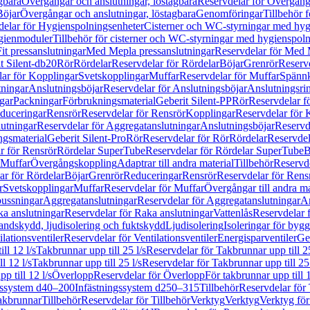
gbara
Övergångar och anslutningar, löstagbara
Reservdelar för Övergånga
Böjar
Övergångar och anslutningar, löstagbara
Genomföringar
Tillbehör 
delar för Hygienspolningsenheter
Cisterner och WC-styrningar med hyg
ygienmoduler
Tillbehör för cisterner och WC-styrningar med hygienspol
t pressanslutningar
Med Mepla pressanslutningar
Reservdelar för Med 
t Silent-db20
Rör
Rördelar
Reservdelar för Rördelar
Böjar
Grenrör
Reservd
ar för Kopplingar
Svetskopplingar
Muffar
Reservdelar för Muffar
Spännk
tningar
Anslutningsböjar
Reservdelar för Anslutningsböjar
Anslutningsri
gar
Packningar
Förbrukningsmaterial
Geberit Silent-PP
Rör
Reservdelar f
educeringar
Rensrör
Reservdelar för Rensrör
Kopplingar
Reservdelar för 
utningar
Reservdelar för Aggregatanslutningar
Anslutningsböjar
Reservd
ngsmaterial
Geberit Silent-Pro
Rör
Reservdelar för Rör
Rördelar
Reservdel
r för Rensrör
Rördelar SuperTube
Reservdelar för Rördelar SuperTube
B
 Muffar
Övergångskoppling
Adaptrar till andra material
Tillbehör
Reservde
ar för Rördelar
Böjar
Grenrör
Reduceringar
Rensrör
Reservdelar för Rens
r
Svetskopplingar
Muffar
Reservdelar för Muffar
Övergångar till andra ma
bussningar
Aggregatanslutningar
Reservdelar för Aggregatanslutningar
An
a anslutningar
Reservdelar för Raka anslutningar
Vattenlås
Reservdelar f
andskydd, ljudisolering och fuktskydd
Ljudisolering
Isoleringar för byg
ilationsventiler
Reservdelar för Ventilationsventiler
Energisparventiler
Ge
ll 12 l/s
Takbrunnar upp till 25 l/s
Reservdelar för Takbrunnar upp till 25
l 12 l/s
Takbrunnar upp till 25 l/s
Reservdelar för Takbrunnar upp till 25 
p till 12 l/s
Överlopp
Reservdelar för Överlopp
För takbrunnar upp till 1
gssystem d40–200
Infästningssystem d250–315
Tillbehör
Reservdelar för 
akbrunnar
Tillbehör
Reservdelar för Tillbehör
Verktyg
Verktyg
Verktyg för