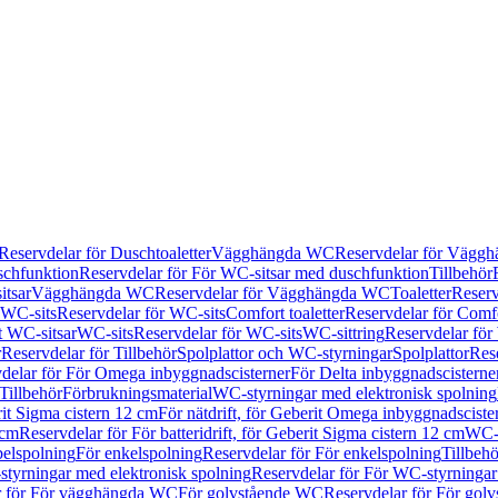
Reservdelar för Duschtoaletter
Vägghängda WC
Reservdelar för Vägg
schfunktion
Reservdelar för För WC-sitsar med duschfunktion
Tillbehör
itsar
Vägghängda WC
Reservdelar för Vägghängda WC
Toaletter
Reserv
WC-sits
Reservdelar för WC-sits
Comfort toaletter
Reservdelar för Comfo
t WC-sitsar
WC-sits
Reservdelar för WC-sits
WC-sittring
Reservdelar för
r
Reservdelar för Tillbehör
Spolplattor och WC-styrningar
Spolplattor
Rese
delar för För Omega inbyggnadscisterner
För Delta inbyggnadscisterne
Tillbehör
Förbrukningsmaterial
WC-styrningar med elektronisk spolning
rit Sigma cistern 12 cm
För nätdrift, för Geberit Omega inbyggnadscist
 cm
Reservdelar för För batteridrift, för Geberit Sigma cistern 12 cm
WC-s
belspolning
För enkelspolning
Reservdelar för För enkelspolning
Tillbeh
tyrningar med elektronisk spolning
Reservdelar för För WC-styrningar
r för För vägghängda WC
För golvstående WC
Reservdelar för För gol