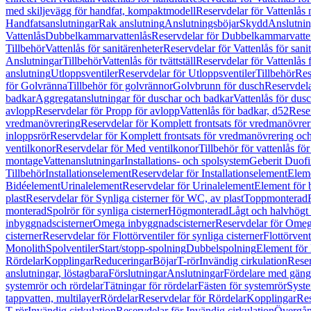
med skiljevägg för handfat, kompaktmodell
Reservdelar för Vattenlås
Handfatsanslutningar
Rak anslutning
Anslutningsböjar
Skydd
Anslutnin
Vattenlås
Dubbelkammarvattenlås
Reservdelar för Dubbelkammarvatte
Tillbehör
Vattenlås för sanitärenheter
Reservdelar för Vattenlås för sani
Anslutningar
Tillbehör
Vattenlås för tvättställ
Reservdelar för Vattenlås fö
anslutning
Utloppsventiler
Reservdelar för Utloppsventiler
Tillbehör
Res
för Golvränna
Tillbehör för golvrännor
Golvbrunn för dusch
Reservdela
badkar
Aggregatanslutningar för duschar och badkar
Vattenlås för dus
avlopp
Reservdelar för Propp för avlopp
Vattenlås för badkar, d52
Reser
vredmanövrering
Reservdelar för Komplett frontsats för vredmanövrer
inloppsrör
Reservdelar för Komplett frontsats för vredmanövrering och
ventilkonor
Reservdelar för Med ventilkonor
Tillbehör för vattenlås fö
montage
Vattenanslutningar
Installations- och spolsystem
Geberit Duof
Tillbehör
Installationselement
Reservdelar för Installationselement
Elem
Bidéelement
Urinalelement
Reservdelar för Urinalelement
Element för 
plast
Reservdelar för Synliga cisterner för WC, av plast
Toppmonterad
monterad
Spolrör för synliga cisterner
Högmonterad
Lågt och halvhögt
inbyggnadscisterner
Omega inbyggnadscisterner
Reservdelar för Omeg
cisterner
Reservdelar för Flottörventiler för synliga cisterner
Flottörvent
Monolith
Spolventiler
Start/stopp-spolning
Dubbelspolning
Element för 
Rördelar
Kopplingar
Reduceringar
Böjar
T-rör
Invändig cirkulation
Reser
anslutningar, löstagbara
Förslutningar
Anslutningar
Fördelare med gäng
systemrör och rördelar
Tätningar för rördelar
Fästen för systemrör
Syst
tappvatten, multilayer
Rördelar
Reservdelar för Rördelar
Kopplingar
Res
T-rör
Invändig cirkulation
Reservdelar för Invändig cirkulation
Övergång