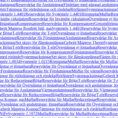
lutningar
Reservdelar för Anslutningar
Fördelare med gängad anslutnin
ehör
Tätningar för rörledningar och rördelar
Rörfästen
Systempackningar
stemrör 1.4401
Reservdelar för Systemrör 1.4401
Rörnipplar
Muffar
Rese
vändig cirkulation
Reservdelar för Invändig cirkulation
Övergångar ej lös
löstagbara
Kompensatorer
Reservdelar för Kompensatorer
Genomföringa
erit Mapress Rostfritt Stål, gas
Systemrör 1.4401
Reservdelar för Syste
ör Böjar
T-rör
Reservdelar för T-rör
Övergångar ej löstagbara
Reservdelar 
slutningar
Reservdelar för Förslutningar
Anslutningar
Reservdelar för An
ackningar
Set skruv för flänskopplingar
Geberit Mapress Therm
Systemr
ör Böjar
T-rör
Reservdelar för T-rör
Övergångar ej löstagbara
Reservdelar 
mpensatorer
Reservdelar för Kompensatorer
Förslutningar
Reservdelar fö
med rörände
Systempackningar
Set skruv för flänskopplingar
Fästen för
mrör 1.0034
Systemrör 1.0215
Rörnipplar
Muffar
Reservdelar för Muffar
ngar ej löstagbara
Reservdelar för Övergångar ej löstagbara
Övergångar 
r
Förslutningar
Reservdelar för Förslutningar
Muffar för värme
Reservdela
ingar för rörledningar och rördelar
Rörfästen
Systempackningar
Geberit 
ar för Reduceringar
Böjar
Reservdelar för Böjar
T-rör
Reservdelar för T-
servdelar för Övergångar ej löstagbara
Övergångar och anslutningar, lö
ervdelar för Anslutningar
Värmeanslutningar
Reservdelar för Värmeansl
ar
Reservdelar för Reduceringar
Böjar
Reservdelar för Böjar
T-rör
Reservde
ess Koppar, gas
Muffar
Reservdelar för Muffar
Reduceringar
Reservdelar 
Övergångar och anslutningar, löstagbara
Reservdelar för Övergångar och
 Geberit Mapress Koppar
Tätningar för rörledningar och rördelar
Rörfäste
uNiFe
Systemrör 2.1972
Muffar
Reservdelar för Muffar
Reduceringar
Rese