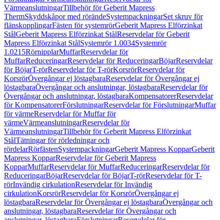
Värmeanslutningar
Tillbehör för Geberit Mapress
Therm
Skyddskåpor med rörände
Systempackningar
Set skruv för
flänskopplingar
Fästen för systemrör
Geberit Mapress Elförzinkat
Stål
Geberit Mapress Elförzinkat Stål
Reservdelar för Geberit
Mapress Elförzinkat Stål
Systemrör 1.0034
Systemrör
1.0215
Rörnipplar
Muffar
Reservdelar för
Muffar
Reduceringar
Reservdelar för Reduceringar
Böjar
Reservdelar
för Böjar
T-rör
Reservdelar för T-rör
Korsrör
Reservdelar för
Korsrör
Övergångar ej löstagbara
Reservdelar för Övergångar ej
löstagbara
Övergångar och anslutningar, löstagbara
Reservdelar för
Övergångar och anslutningar, löstagbara
Kompensatorer
Reservdelar
för Kompensatorer
Förslutningar
Reservdelar för Förslutningar
Muffar
för värme
Reservdelar för Muffar för
värme
Värmeanslutningar
Reservdelar för
Värmeanslutningar
Tillbehör för Geberit Mapress Elförzinkat
Stål
Tätningar för rörledningar och
rördelar
Rörfästen
Systempackningar
Geberit Mapress Koppar
Geberit
Mapress Koppar
Reservdelar för Geberit Mapress
Koppar
Muffar
Reservdelar för Muffar
Reduceringar
Reservdelar för
Reduceringar
Böjar
Reservdelar för Böjar
T-rör
Reservdelar för T-
rör
Invändig cirkulation
Reservdelar för Invändig
cirkulation
Korsrör
Reservdelar för Korsrör
Övergångar ej
löstagbara
Reservdelar för Övergångar ej löstagbara
Övergångar och
anslutningar, löstagbara
Reservdelar för Övergångar och
anslutningar, löstagbara
Förslutningar
Reservdelar för