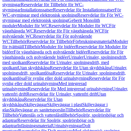
styrningar
Reservdelar för Tillbehör för WC-
styrningar
Installationssatser
Reservdelar för Installationssatser
För
WC-styrningar med elektronisk spolning
Reservdelar för För WC-
styrningar med elektronisk spolning
Geberit Monolith
moduler
Moduler för WC
Reservdelar för Moduler för WC
För
vägghängda WC
Reservdelar för För vägghängda WC
För
golvstående WC
Reservdelar för För golvstående
WC
Tillbehör
Reservdelar för Tillbehör
Förbrukningsmaterial
Moduler
för tvättställ
Tillbehör
Moduler för bidéer
Reservdelar för Moduler för
bidéer
För vägghängda och golvstående bidéer
Reservdelar för För
vägghängda och golvstående bidéer
Urinaler
Urinaler, spolningsdrift,
med spolkant
Reservdelar för Urinaler, spolningsdrift, med
spolkant
Utan skyddskåpa
Reservdelar för Utan skyddskåpa
Urinaler,
spolningsdrift, spolkantlösa
Reservdelar för Urinaler, spolningsdrift,
spolkantlösa
För synlig eller dold urinalstyrning
Reservdelar för För
synlig eller dold urinalstyrning
Med integrerad
urinalstyrning
Reservdelar för Med integrerad urinalstyrning
Urinaler,
vattenfri drift
Reservdelar för Urinaler, vattenfri drift
Utan
skyddskåpa
Reservdelar för Utan
skyddskåpa
Skiljeväggar
Skiljeväggar i plast
Skiljeväggar i
glas
Skiljeväggar av sanitetsporslin
Tillbehör
Reservdelar för
Tillbehör
Vattenlås och vattenlåstillbehör
Spolrör, spolrörsböjar och
adaptrar
Reservdelar för Spolrör, spolrörsböjar och
adaptrar
Infästningsmaterial
Urinalstyrningar
Dolt
montage
Reservdelar för Dolt montage
Med elektronisk spolning,