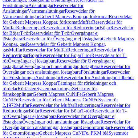
Förslutningar
Anslutningar
Reservdelar för
Anslutningar
Värmeanslutningar
Reservdelar för
Värmeanslutningar
Geberit Mapress Koppar, förkromat
Reservdelar
för Geberit Mapress Koppar, förkromat
Muffar
Reservdelar för
Muffar
Reduceringar
Reservdelar för Reduceringar
Böjar
Reservdelar
för Böjar
T-rör
Reservdelar för T-rör
Övergångar ej
löstagbara
Reservdelar för Övergångar ej löstagbara
Geberit Mapress
Koppar, gas
Reservdelar för Geberit Mapress Koppar,
gas
Muffar
Reservdelar för Muffar
Reduceringar
Reservdelar för
Reduceringar
Böjar
Reservdelar för Böjar
T-rör
Reservdelar för T-
rör
Övergångar ej löstagbara
Reservdelar för Övergångar ej
löstagbara
Övergångar och anslutningar, löstagbara
Reservdelar för
Övergångar och anslutningar, löstagbara
Förslutningar
Reservdelar
för Förslutningar
Anslutningar
Reservdelar för Anslutningar
Tillbehör
för Geberit Mapress Koppar
Tätningar för rörledningar och
rördelar
Rörfästen
Systempackningar
Set skruv för
flänskopplingar
Geberit Mapress CuNiFe
Geberit Mapress
CuNiFe
Reservdelar för Geberit Mapress CuNiFe
Systemrör
2.1972
Muffar
Reservdelar för Muffar
Reduceringar
Reservdelar för
Reduceringar
Böjar
Reservdelar för Böjar
T-rör
Reservdelar för T-
rör
Övergångar ej löstagbara
Reservdelar för Övergångar ej
löstagbara
Övergångar och anslutningar, löstagbara
Reservdelar för
Övergångar och anslutningar, löstagbara
Genomföringar
Reservdelar
för Genomföringar
Geberit Mapress CuNiFe, FKM blå
Systemrör