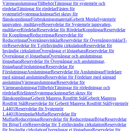
Värmeanslutningar
Tillbehör
Tätningar för systemrör och
rördelar
Tätningar för rördelar
Fästen för
systemrör
Systempackningar
Set skruv för
flänskopplingar
Förbrukningsmaterial
Geberit Mepla
Systemrör
tappvatten, multilayer
Reservdelar för Systemrör tappvatten,
multilayer
Rördelar
Reservdelar för Rördelar
Kopplingar
Reservdelar
för Kopplingar
Reduceringar
Reservdelar för
Reduceringar
Övergångsvinklar
Reservdelar för Övergångsvinklar
T-
rör
Reservdelar för T-rör
Invändig cirkulation
Reservdelar för
Invändig cirkulation
Övergångar ej löstagbara
Reservdelar för
Övergångar ej löstagbara
Övergångar och anslutningar,
löstagbara
Reservdelar för Övergångar och anslutningar,
löstagbara
Förslutningar
Reservdelar för
Förslutningar
Anslutningar
Reservdelar för Anslutningar
Fördelare
med gängad anslutning
Reservdelar för Fördelare med gängad
anslutning
Värmeanslutningar
Reservdelar för
Värmeanslutningar
Tillbehör
Tätningar för rörledningar och
rördelar
Rörfästen
Systempackningar
Set skruv för
flänskopplingar
Geberit Mapress Rostfritt Stål
Geberit Mapress
Rostfritt Stål
Reservdelar för Geberit Mapress Rostfritt Stål
Systemrör
1.4401
Reservdelar för Systemrör
1.4401
Rörnipplar
Muffar
Reservdelar för
Muffar
Reduceringar
Reservdelar för Reduceringar
Böjar
Reservdelar
för Böjar
T-rör
Reservdelar för T-rör
Invändig cirkulation
Reservdelar
för Invändig cirkulation
Övergångar ej löstagbara
Reservdelar för