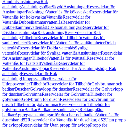
Handfatsanslutningar
Rak
anslutning
Anslutningsböjar
Skydd
Anslutningar
Reservdelar för
Anslutningar
Packningar
Vattenlås för köksvaskar
Reservdelar för
Vattenlås för köksvaskar
Vattenlås
Reservdelar för
Vattenlås
Dubbelkammarvattenlås
Reservdelar för
Dubbelkammarvattenlås
Diskhoanslutningar
Reservdelar för
Diskhoanslutningar
Rak anslutning
Reservdelar för Rak
anslutning
Tillbehör
Reservdelar för Tillbehör
Vattenlås för
sanitärenheter
Reservdelar för Vattenlås för sanitärenheter
Dolda
vattenlås
Reservdelar för Dolda vattenlås
Synliga
vattenlås
Reservdelar för Synliga vattenlås
Anslutningar
Reservdelar
för Anslutningar
Tillbehör
Vattenlås för tvättställ
Reservdelar för
Vattenlås för tvättställ
Vattenlås
Reservdelar för
Vattenlås
Anslutningsböjar
Reservdelar för Anslutningsböjar
Rak
anslutning
Reservdelar för Rak
anslutning
Utloppsventiler
Reservdelar för
Utloppsventiler
Tillbehör
Reservdelar för Tillbehör
Golvbrunnar och
badkar
Duschar
Golvavlopp för duschar
Reservdelar för Golvavlopp
för duschar
Golvränna
Reservdelar för Golvränna
Tillbehör för
golvrännor
Golvbrunn för dusch
Reservdelar för Golvbrunn för
dusch
Tillbehör för golvbrunnar
Reservdelar för Tillbehör för
golvbrunnar
Badkar
Badkar av sanitetsakryl
Rektangulära
badkar
Aggregatanslutningar för duschar och badkar
Vattenlås för
duschkar, d52
Reservdelar för Vattenlås för duschkar, d52
Utan propp
för avlopp
Reservdelar för Utan propp för avlopp
Propp för