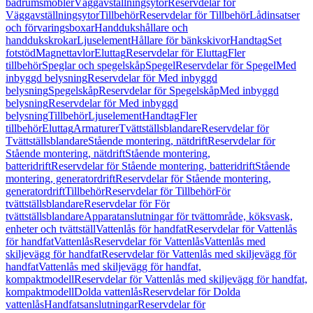
badrumsmöbler
Väggavställningsytor
Reservdelar för
Väggavställningsytor
Tillbehör
Reservdelar för Tillbehör
Lådinsatser
och förvaringsboxar
Handdukshållare och
handdukskrokar
Ljuselement
Hållare för bänkskivor
Handtag
Set
fotstöd
Magnettavlor
Eluttag
Reservdelar för Eluttag
Fler
tillbehör
Speglar och spegelskåp
Spegel
Reservdelar för Spegel
Med
inbyggd belysning
Reservdelar för Med inbyggd
belysning
Spegelskåp
Reservdelar för Spegelskåp
Med inbyggd
belysning
Reservdelar för Med inbyggd
belysning
Tillbehör
Ljuselement
Handtag
Fler
tillbehör
Eluttag
Armaturer
Tvättställsblandare
Reservdelar för
Tvättställsblandare
Stående montering, nätdrift
Reservdelar för
Stående montering, nätdrift
Stående montering,
batteridrift
Reservdelar för Stående montering, batteridrift
Stående
montering, generatordrift
Reservdelar för Stående montering,
generatordrift
Tillbehör
Reservdelar för Tillbehör
För
tvättställsblandare
Reservdelar för För
tvättställsblandare
Apparatanslutningar för tvättområde, köksvask,
enheter och tvättställ
Vattenlås för handfat
Reservdelar för Vattenlås
för handfat
Vattenlås
Reservdelar för Vattenlås
Vattenlås med
skiljevägg för handfat
Reservdelar för Vattenlås med skiljevägg för
handfat
Vattenlås med skiljevägg för handfat,
kompaktmodell
Reservdelar för Vattenlås med skiljevägg för handfat,
kompaktmodell
Dolda vattenlås
Reservdelar för Dolda
vattenlås
Handfatsanslutningar
Reservdelar för