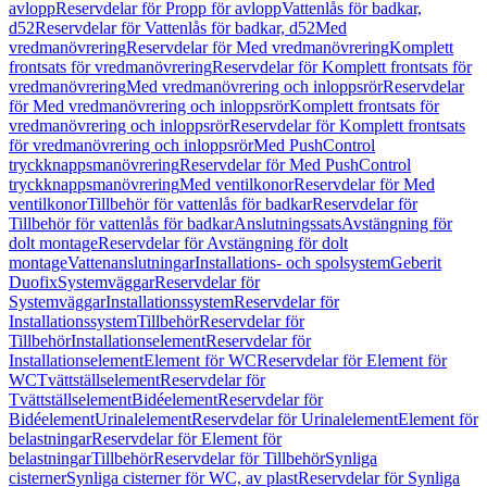
avlopp
Reservdelar för Propp för avlopp
Vattenlås för badkar,
d52
Reservdelar för Vattenlås för badkar, d52
Med
vredmanövrering
Reservdelar för Med vredmanövrering
Komplett
frontsats för vredmanövrering
Reservdelar för Komplett frontsats för
vredmanövrering
Med vredmanövrering och inloppsrör
Reservdelar
för Med vredmanövrering och inloppsrör
Komplett frontsats för
vredmanövrering och inloppsrör
Reservdelar för Komplett frontsats
för vredmanövrering och inloppsrör
Med PushControl
tryckknappsmanövrering
Reservdelar för Med PushControl
tryckknappsmanövrering
Med ventilkonor
Reservdelar för Med
ventilkonor
Tillbehör för vattenlås för badkar
Reservdelar för
Tillbehör för vattenlås för badkar
Anslutningssats
Avstängning för
dolt montage
Reservdelar för Avstängning för dolt
montage
Vattenanslutningar
Installations- och spolsystem
Geberit
Duofix
Systemväggar
Reservdelar för
Systemväggar
Installationssystem
Reservdelar för
Installationssystem
Tillbehör
Reservdelar för
Tillbehör
Installationselement
Reservdelar för
Installationselement
Element för WC
Reservdelar för Element för
WC
Tvättställselement
Reservdelar för
Tvättställselement
Bidéelement
Reservdelar för
Bidéelement
Urinalelement
Reservdelar för Urinalelement
Element för
belastningar
Reservdelar för Element för
belastningar
Tillbehör
Reservdelar för Tillbehör
Synliga
cisterner
Synliga cisterner för WC, av plast
Reservdelar för Synliga