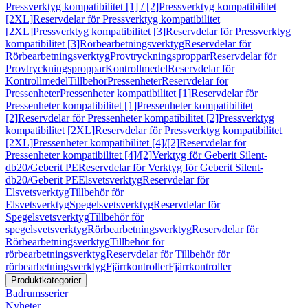
Pressverktyg kompatibilitet [1] / [2]
Pressverktyg kompatibilitet
[2XL]
Reservdelar för Pressverktyg kompatibilitet
[2XL]
Pressverktyg kompatibilitet [3]
Reservdelar för Pressverktyg
kompatibilitet [3]
Rörbearbetningsverktyg
Reservdelar för
Rörbearbetningsverktyg
Provtryckningsproppar
Reservdelar för
Provtryckningsproppar
Kontrollmedel
Reservdelar för
Kontrollmedel
Tillbehör
Pressenheter
Reservdelar för
Pressenheter
Pressenheter kompatibilitet [1]
Reservdelar för
Pressenheter kompatibilitet [1]
Pressenheter kompatibilitet
[2]
Reservdelar för Pressenheter kompatibilitet [2]
Pressverktyg
kompatibilitet [2XL]
Reservdelar för Pressverktyg kompatibilitet
[2XL]
Pressenheter kompatibilitet [4]/[2]
Reservdelar för
Pressenheter kompatibilitet [4]/[2]
Verktyg för Geberit Silent-
db20/Geberit PE
Reservdelar för Verktyg för Geberit Silent-
db20/Geberit PE
Elsvetsverktyg
Reservdelar för
Elsvetsverktyg
Tillbehör för
Elsvetsverktyg
Spegelsvetsverktyg
Reservdelar för
Spegelsvetsverktyg
Tillbehör för
spegelsvetsverktyg
Rörbearbetningsverktyg
Reservdelar för
Rörbearbetningsverktyg
Tillbehör för
rörbearbetningsverktyg
Reservdelar för Tillbehör för
rörbearbetningsverktyg
Fjärrkontroller
Fjärrkontroller
Produktkategorier
Badrumsserier
Nyheter