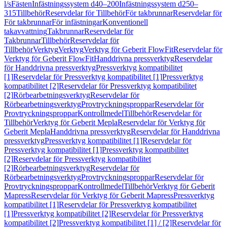
l/s
Fästen
Infästningssystem d40–200
Infästningssystem d250–
315
Tillbehör
Reservdelar för Tillbehör
För takbrunnar
Reservdelar för
För takbrunnar
För infästningar
Konventionell
takavvattning
Takbrunnar
Reservdelar för
Takbrunnar
Tillbehör
Reservdelar för
Tillbehör
Verktyg
Verktyg
Verktyg för Geberit FlowFit
Reservdelar för
Verktyg för Geberit FlowFit
Handdrivna pressverktyg
Reservdelar
för Handdrivna pressverktyg
Pressverktyg kompatibilitet
[1]
Reservdelar för Pressverktyg kompatibilitet [1]
Pressverktyg
kompatibilitet [2]
Reservdelar för Pressverktyg kompatibilitet
[2]
Rörbearbetningsverktyg
Reservdelar för
Rörbearbetningsverktyg
Provtryckningsproppar
Reservdelar för
Provtryckningsproppar
Kontrollmedel
Tillbehör
Reservdelar för
Tillbehör
Verktyg för Geberit Mepla
Reservdelar för Verktyg för
Geberit Mepla
Handdrivna pressverktyg
Reservdelar för Handdrivna
pressverktyg
Pressverktyg kompatibilitet [1]
Reservdelar för
Pressverktyg kompatibilitet [1]
Pressverktyg kompatibilitet
[2]
Reservdelar för Pressverktyg kompatibilitet
[2]
Rörbearbetningsverktyg
Reservdelar för
Rörbearbetningsverktyg
Provtryckningsproppar
Reservdelar för
Provtryckningsproppar
Kontrollmedel
Tillbehör
Verktyg för Geberit
Mapress
Reservdelar för Verktyg för Geberit Mapress
Pressverktyg
kompatibilitet [1]
Reservdelar för Pressverktyg kompatibilitet
[1]
Pressverktyg kompatibilitet [2]
Reservdelar för Pressverktyg
kompatibilitet [2]
Pressverktyg kompatibilitet [1] / [2]
Reservdelar för