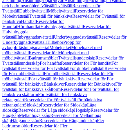
anslutning
Anslutningsböjar
Skydd
Anslutningar
Packningar
Tvättställ
och badrumsmöbler
Tvättställ
Tvättställ
Reservdelar för
Tvättställ
Dubbeltvättställ
Möbeltvättställ
Reservdelar för
Möbeltvättställ
Tvättställ för bänkskiva
Reservdelar för Tvättställ för
bänkskiva
Handfat
Reservdelar för
Handfat
Hörnhandfat
Halvinbyggda tvättställ
Reservdelar för
Halvinbyggda
tvättställ
Inbyggnadstvättställ
Underbyggnadstvättställ
Reservdelar för
Underbyggnadstvättställ
Tillbehör
Propp för
avlopp
Infästningsmaterial
Möbelpaket
Möbelpaket med
möbeltvättställ
Reservdelar för Möbelpaket med
möbeltvättställ
Badrumsmöbler
Tvättställsunderskåp
Reservdelar för
Tvättställsunderskåp
För handfat
Reservdelar för För handfat
För
tvättställ
Reservdelar för För tvättställ
För dubbeltvättställ
Reservdelar
för För dubbeltvättställ
För möbeltvättställ
Reservdelar för För
möbeltvättställ
För tvättställ för bänkskiva
Reservdelar för För
tvättställ för bänkskiva
Bänkskivor
Reservdelar för Bänkskivor
För
tvättställ för bänkskiva skålform
Reservdelar för För tvättställ för
bänkskiva skålform
För tvättställ för bänkskiva
rektangulärt
Reservdelar för För tvättställ för bänkskiva
rektangulärt
Sidoskåp
Reservdelar för Sidoskåp
Låga
sidoskåp
Reservdelar för Låga sidoskåp
Högskåp
Reservdelar för
Högskåp
Mellanhöga skåp
Reservdelar för Mellanhöga
skåp
Hängande skåp
Reservdelar för Hängande skåp
Fler
badrumsmöbler
Reservdelar för Fler