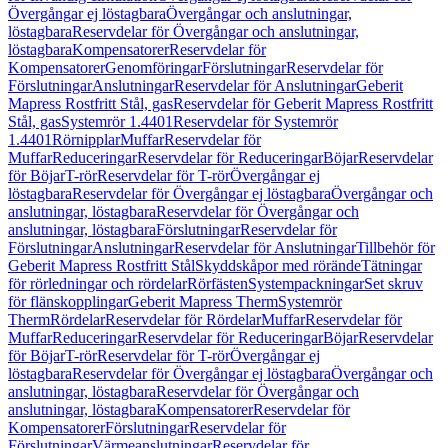
Övergångar ej löstagbara
Övergångar och anslutningar,
löstagbara
Reservdelar för Övergångar och anslutningar,
löstagbara
Kompensatorer
Reservdelar för
Kompensatorer
Genomföringar
Förslutningar
Reservdelar för
Förslutningar
Anslutningar
Reservdelar för Anslutningar
Geberit
Mapress Rostfritt Stål, gas
Reservdelar för Geberit Mapress Rostfritt
Stål, gas
Systemrör 1.4401
Reservdelar för Systemrör
1.4401
Rörnipplar
Muffar
Reservdelar för
Muffar
Reduceringar
Reservdelar för Reduceringar
Böjar
Reservdelar
för Böjar
T-rör
Reservdelar för T-rör
Övergångar ej
löstagbara
Reservdelar för Övergångar ej löstagbara
Övergångar och
anslutningar, löstagbara
Reservdelar för Övergångar och
anslutningar, löstagbara
Förslutningar
Reservdelar för
Förslutningar
Anslutningar
Reservdelar för Anslutningar
Tillbehör för
Geberit Mapress Rostfritt Stål
Skyddskåpor med rörände
Tätningar
för rörledningar och rördelar
Rörfästen
Systempackningar
Set skruv
för flänskopplingar
Geberit Mapress Therm
Systemrör
Therm
Rördelar
Reservdelar för Rördelar
Muffar
Reservdelar för
Muffar
Reduceringar
Reservdelar för Reduceringar
Böjar
Reservdelar
för Böjar
T-rör
Reservdelar för T-rör
Övergångar ej
löstagbara
Reservdelar för Övergångar ej löstagbara
Övergångar och
anslutningar, löstagbara
Reservdelar för Övergångar och
anslutningar, löstagbara
Kompensatorer
Reservdelar för
Kompensatorer
Förslutningar
Reservdelar för
Förslutningar
Värmeanslutningar
Reservdelar för