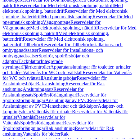
nätdrift
Reservdelar för Med elektronisk spolning, nätdrift
Med
elektronisk spolning, batteridrift
Reservdelar för Med elektronisk
spolning, batteridrift
Med pneumatisk spolning
Reservdelar för Med
pneumatisk spolning
Väggmontage
Reservdelar för
Väggmontage
Med elektronisk spolning, nätdrift
Reservdelar för Med
elektronisk spolning, nätdrift
Med elektronisk spolning,
batteridrift
Reservdelar för Med elektronisk spolning,
batteridrift
Tillbehör
Reservdelar för Tillbehör
Installations- och
ombyggnadssatser
Reservdelar för Installations- och
ombyggnadssatser
Spolrör, spolrörsböjar och
adaptrar
Täckplattor
Integrerade
styrningar
Fjärrkontroller
Apparatanslutningar för toaletter, urinaler
och bidéer
Vattenlås för WC och tvättställ
Reservdelar för Vattenlås
för WC och tvättställ
Anslutningsböjar
Reservdelar för
Anslutningsböjar
Rak anslutning
Reservdelar för Rak
anslutning
Anslutningssats
Reservdelar för
Anslutningssats
Spolrörsförlängningar
Reservdelar för
Spolrörsförlängningar
Anslutningar av PVC
Reservdelar för
Anslutningar av PVC
Manschetter och täckkåpor
Adapter- och
kopplingsdelar
Vattenlås för urinaler
Reservdelar för Vattenlås för
urinaler
Vattenlås
Reservdelar för
Vattenlås
Spolrörsförlängningar
Reservdelar för
Spolrörsförlängningar
Rak anslutning
Reservdelar för Rak
anslutning
Vattenlås för bidéer
Rak