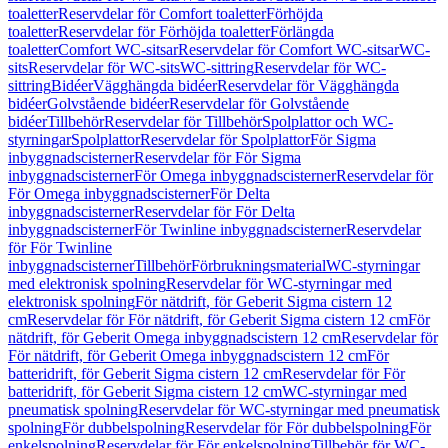
toaletter
Reservdelar för Comfort toaletter
Förhöjda
toaletter
Reservdelar för Förhöjda toaletter
Förlängda
toaletter
Comfort WC-sitsar
Reservdelar för Comfort WC-sitsar
WC-
sits
Reservdelar för WC-sits
WC-sittring
Reservdelar för WC-
sittring
Bidéer
Vägghängda bidéer
Reservdelar för Vägghängda
bidéer
Golvstående bidéer
Reservdelar för Golvstående
bidéer
Tillbehör
Reservdelar för Tillbehör
Spolplattor och WC-
styrningar
Spolplattor
Reservdelar för Spolplattor
För Sigma
inbyggnadscisterner
Reservdelar för För Sigma
inbyggnadscisterner
För Omega inbyggnadscisterner
Reservdelar för
För Omega inbyggnadscisterner
För Delta
inbyggnadscisterner
Reservdelar för För Delta
inbyggnadscisterner
För Twinline inbyggnadscisterner
Reservdelar
för För Twinline
inbyggnadscisterner
Tillbehör
Förbrukningsmaterial
WC-styrningar
med elektronisk spolning
Reservdelar för WC-styrningar med
elektronisk spolning
För nätdrift, för Geberit Sigma cistern 12
cm
Reservdelar för För nätdrift, för Geberit Sigma cistern 12 cm
För
nätdrift, för Geberit Omega inbyggnadscistern 12 cm
Reservdelar för
För nätdrift, för Geberit Omega inbyggnadscistern 12 cm
För
batteridrift, för Geberit Sigma cistern 12 cm
Reservdelar för För
batteridrift, för Geberit Sigma cistern 12 cm
WC-styrningar med
pneumatisk spolning
Reservdelar för WC-styrningar med pneumatisk
spolning
För dubbelspolning
Reservdelar för För dubbelspolning
För
enkelspolning
Reservdelar för För enkelspolning
Tillbehör för WC-