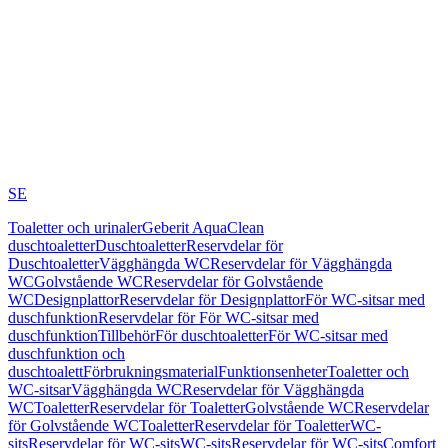
SE
Toaletter och urinaler
Geberit AquaClean
duschtoaletter
Duschtoaletter
Reservdelar för
Duschtoaletter
Vägghängda WC
Reservdelar för Vägghängda
WC
Golvstående WC
Reservdelar för Golvstående
WC
Designplattor
Reservdelar för Designplattor
För WC-sitsar med
duschfunktion
Reservdelar för För WC-sitsar med
duschfunktion
Tillbehör
För duschtoaletter
För WC-sitsar med
duschfunktion och
duschtoalett
Förbrukningsmaterial
Funktionsenheter
Toaletter och
WC-sitsar
Vägghängda WC
Reservdelar för Vägghängda
WC
Toaletter
Reservdelar för Toaletter
Golvstående WC
Reservdelar
för Golvstående WC
Toaletter
Reservdelar för Toaletter
WC-
sits
Reservdelar för WC-sits
WC-sits
Reservdelar för WC-sits
Comfort