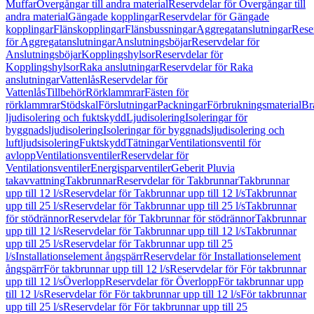
Muffar
Övergångar till andra material
Reservdelar för Övergångar till
andra material
Gängade kopplingar
Reservdelar för Gängade
kopplingar
Flänskopplingar
Flänsbussningar
Aggregatanslutningar
Rese
för Aggregatanslutningar
Anslutningsböjar
Reservdelar för
Anslutningsböjar
Kopplingshylsor
Reservdelar för
Kopplingshylsor
Raka anslutningar
Reservdelar för Raka
anslutningar
Vattenlås
Reservdelar för
Vattenlås
Tillbehör
Rörklammrar
Fästen för
rörklammrar
Stödskal
Förslutningar
Packningar
Förbrukningsmaterial
Br
ljudisolering och fuktskydd
Ljudisolering
Isoleringar för
byggnadsljudisolering
Isoleringar för byggnadsljudisolering och
luftljudsisolering
Fuktskydd
Tätningar
Ventilationsventil för
avlopp
Ventilationsventiler
Reservdelar för
Ventilationsventiler
Energisparventiler
Geberit Pluvia
takavvattning
Takbrunnar
Reservdelar för Takbrunnar
Takbrunnar
upp till 12 l/s
Reservdelar för Takbrunnar upp till 12 l/s
Takbrunnar
upp till 25 l/s
Reservdelar för Takbrunnar upp till 25 l/s
Takbrunnar
för stödrännor
Reservdelar för Takbrunnar för stödrännor
Takbrunnar
upp till 12 l/s
Reservdelar för Takbrunnar upp till 12 l/s
Takbrunnar
upp till 25 l/s
Reservdelar för Takbrunnar upp till 25
l/s
Installationselement ångspärr
Reservdelar för Installationselement
ångspärr
För takbrunnar upp till 12 l/s
Reservdelar för För takbrunnar
upp till 12 l/s
Överlopp
Reservdelar för Överlopp
För takbrunnar upp
till 12 l/s
Reservdelar för För takbrunnar upp till 12 l/s
För takbrunnar
upp till 25 l/s
Reservdelar för För takbrunnar upp till 25