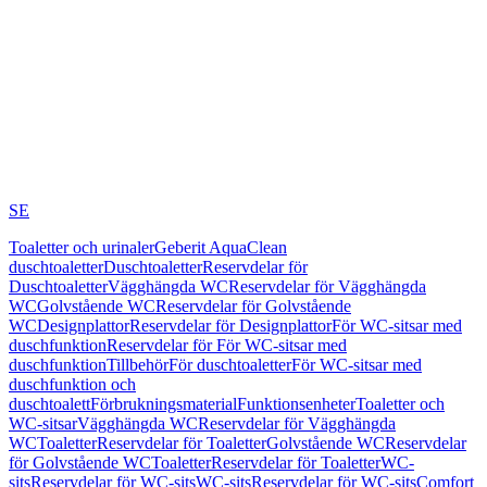
SE
Toaletter och urinaler
Geberit AquaClean
duschtoaletter
Duschtoaletter
Reservdelar för
Duschtoaletter
Vägghängda WC
Reservdelar för Vägghängda
WC
Golvstående WC
Reservdelar för Golvstående
WC
Designplattor
Reservdelar för Designplattor
För WC-sitsar med
duschfunktion
Reservdelar för För WC-sitsar med
duschfunktion
Tillbehör
För duschtoaletter
För WC-sitsar med
duschfunktion och
duschtoalett
Förbrukningsmaterial
Funktionsenheter
Toaletter och
WC-sitsar
Vägghängda WC
Reservdelar för Vägghängda
WC
Toaletter
Reservdelar för Toaletter
Golvstående WC
Reservdelar
för Golvstående WC
Toaletter
Reservdelar för Toaletter
WC-
sits
Reservdelar för WC-sits
WC-sits
Reservdelar för WC-sits
Comfort