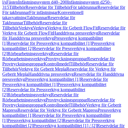
l/s
Fästen
Infästningssystem d40–200
Infästningssystem d250–
315
Tillbehör
Reservdelar för Tillbehör
För takbrunnar
Reservdelar för
För takbrunnar
För infästningar
Konventionell
takavvattning
Takbrunnar
Reservdelar för
Takbrunnar
Tillbehör
Reservdelar för
Tillbehör
Verktyg
Verktyg
Verktyg för Geberit FlowFit
Reservdelar för
Verktyg för Geberit FlowFit
Handdrivna pressverktyg
Reservdelar
för Handdrivna pressverktyg
Pressverktyg kompatibilitet
[1]
Reservdelar för Pressverktyg kompatibilitet [1]
Pressverktyg
kompatibilitet [2]
Reservdelar för Pressverktyg kompatibilitet
[2]
Rörbearbetningsverktyg
Reservdelar för
Rörbearbetningsverktyg
Provtryckningsproppar
Reservdelar för
Provtryckningsproppar
Kontrollmedel
Tillbehör
Reservdelar för
Tillbehör
Verktyg för Geberit Mepla
Reservdelar för Verktyg för
Geberit Mepla
Handdrivna pressverktyg
Reservdelar för Handdrivna
pressverktyg
Pressverktyg kompatibilitet [1]
Reservdelar för
Pressverktyg kompatibilitet [1]
Pressverktyg kompatibilitet
[2]
Reservdelar för Pressverktyg kompatibilitet
[2]
Rörbearbetningsverktyg
Reservdelar för
Rörbearbetningsverktyg
Provtryckningsproppar
Reservdelar för
Provtryckningsproppar
Kontrollmedel
Tillbehör
Verktyg för Geberit
Mapress
Reservdelar för Verktyg för Geberit Mapress
Pressverktyg
kompatibilitet [1]
Reservdelar för Pressverktyg kompatibilitet
[1]
Pressverktyg kompatibilitet [2]
Reservdelar för Pressverktyg
kompatibilitet [2]
Pressverktyg kompatibilitet [1] / [2]
Reservdelar för