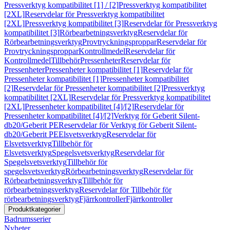
Pressverktyg kompatibilitet [1] / [2]
Pressverktyg kompatibilitet
[2XL]
Reservdelar för Pressverktyg kompatibilitet
[2XL]
Pressverktyg kompatibilitet [3]
Reservdelar för Pressverktyg
kompatibilitet [3]
Rörbearbetningsverktyg
Reservdelar för
Rörbearbetningsverktyg
Provtryckningsproppar
Reservdelar för
Provtryckningsproppar
Kontrollmedel
Reservdelar för
Kontrollmedel
Tillbehör
Pressenheter
Reservdelar för
Pressenheter
Pressenheter kompatibilitet [1]
Reservdelar för
Pressenheter kompatibilitet [1]
Pressenheter kompatibilitet
[2]
Reservdelar för Pressenheter kompatibilitet [2]
Pressverktyg
kompatibilitet [2XL]
Reservdelar för Pressverktyg kompatibilitet
[2XL]
Pressenheter kompatibilitet [4]/[2]
Reservdelar för
Pressenheter kompatibilitet [4]/[2]
Verktyg för Geberit Silent-
db20/Geberit PE
Reservdelar för Verktyg för Geberit Silent-
db20/Geberit PE
Elsvetsverktyg
Reservdelar för
Elsvetsverktyg
Tillbehör för
Elsvetsverktyg
Spegelsvetsverktyg
Reservdelar för
Spegelsvetsverktyg
Tillbehör för
spegelsvetsverktyg
Rörbearbetningsverktyg
Reservdelar för
Rörbearbetningsverktyg
Tillbehör för
rörbearbetningsverktyg
Reservdelar för Tillbehör för
rörbearbetningsverktyg
Fjärrkontroller
Fjärrkontroller
Produktkategorier
Badrumsserier
Nyheter