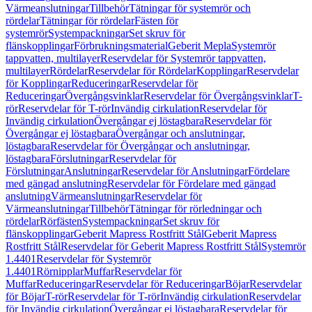
Värmeanslutningar
Tillbehör
Tätningar för systemrör och
rördelar
Tätningar för rördelar
Fästen för
systemrör
Systempackningar
Set skruv för
flänskopplingar
Förbrukningsmaterial
Geberit Mepla
Systemrör
tappvatten, multilayer
Reservdelar för Systemrör tappvatten,
multilayer
Rördelar
Reservdelar för Rördelar
Kopplingar
Reservdelar
för Kopplingar
Reduceringar
Reservdelar för
Reduceringar
Övergångsvinklar
Reservdelar för Övergångsvinklar
T-
rör
Reservdelar för T-rör
Invändig cirkulation
Reservdelar för
Invändig cirkulation
Övergångar ej löstagbara
Reservdelar för
Övergångar ej löstagbara
Övergångar och anslutningar,
löstagbara
Reservdelar för Övergångar och anslutningar,
löstagbara
Förslutningar
Reservdelar för
Förslutningar
Anslutningar
Reservdelar för Anslutningar
Fördelare
med gängad anslutning
Reservdelar för Fördelare med gängad
anslutning
Värmeanslutningar
Reservdelar för
Värmeanslutningar
Tillbehör
Tätningar för rörledningar och
rördelar
Rörfästen
Systempackningar
Set skruv för
flänskopplingar
Geberit Mapress Rostfritt Stål
Geberit Mapress
Rostfritt Stål
Reservdelar för Geberit Mapress Rostfritt Stål
Systemrör
1.4401
Reservdelar för Systemrör
1.4401
Rörnipplar
Muffar
Reservdelar för
Muffar
Reduceringar
Reservdelar för Reduceringar
Böjar
Reservdelar
för Böjar
T-rör
Reservdelar för T-rör
Invändig cirkulation
Reservdelar
för Invändig cirkulation
Övergångar ej löstagbara
Reservdelar för