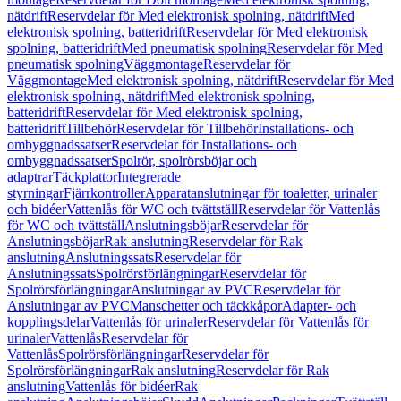
nätdrift
Reservdelar för Med elektronisk spolning, nätdrift
Med
elektronisk spolning, batteridrift
Reservdelar för Med elektronisk
spolning, batteridrift
Med pneumatisk spolning
Reservdelar för Med
pneumatisk spolning
Väggmontage
Reservdelar för
Väggmontage
Med elektronisk spolning, nätdrift
Reservdelar för Med
elektronisk spolning, nätdrift
Med elektronisk spolning,
batteridrift
Reservdelar för Med elektronisk spolning,
batteridrift
Tillbehör
Reservdelar för Tillbehör
Installations- och
ombyggnadssatser
Reservdelar för Installations- och
ombyggnadssatser
Spolrör, spolrörsböjar och
adaptrar
Täckplattor
Integrerade
styrningar
Fjärrkontroller
Apparatanslutningar för toaletter, urinaler
och bidéer
Vattenlås för WC och tvättställ
Reservdelar för Vattenlås
för WC och tvättställ
Anslutningsböjar
Reservdelar för
Anslutningsböjar
Rak anslutning
Reservdelar för Rak
anslutning
Anslutningssats
Reservdelar för
Anslutningssats
Spolrörsförlängningar
Reservdelar för
Spolrörsförlängningar
Anslutningar av PVC
Reservdelar för
Anslutningar av PVC
Manschetter och täckkåpor
Adapter- och
kopplingsdelar
Vattenlås för urinaler
Reservdelar för Vattenlås för
urinaler
Vattenlås
Reservdelar för
Vattenlås
Spolrörsförlängningar
Reservdelar för
Spolrörsförlängningar
Rak anslutning
Reservdelar för Rak
anslutning
Vattenlås för bidéer
Rak