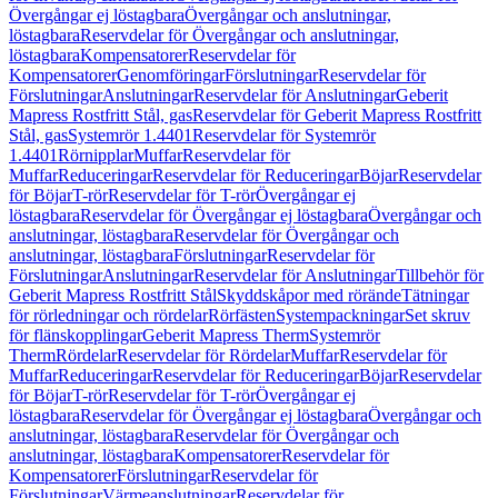
Övergångar ej löstagbara
Övergångar och anslutningar,
löstagbara
Reservdelar för Övergångar och anslutningar,
löstagbara
Kompensatorer
Reservdelar för
Kompensatorer
Genomföringar
Förslutningar
Reservdelar för
Förslutningar
Anslutningar
Reservdelar för Anslutningar
Geberit
Mapress Rostfritt Stål, gas
Reservdelar för Geberit Mapress Rostfritt
Stål, gas
Systemrör 1.4401
Reservdelar för Systemrör
1.4401
Rörnipplar
Muffar
Reservdelar för
Muffar
Reduceringar
Reservdelar för Reduceringar
Böjar
Reservdelar
för Böjar
T-rör
Reservdelar för T-rör
Övergångar ej
löstagbara
Reservdelar för Övergångar ej löstagbara
Övergångar och
anslutningar, löstagbara
Reservdelar för Övergångar och
anslutningar, löstagbara
Förslutningar
Reservdelar för
Förslutningar
Anslutningar
Reservdelar för Anslutningar
Tillbehör för
Geberit Mapress Rostfritt Stål
Skyddskåpor med rörände
Tätningar
för rörledningar och rördelar
Rörfästen
Systempackningar
Set skruv
för flänskopplingar
Geberit Mapress Therm
Systemrör
Therm
Rördelar
Reservdelar för Rördelar
Muffar
Reservdelar för
Muffar
Reduceringar
Reservdelar för Reduceringar
Böjar
Reservdelar
för Böjar
T-rör
Reservdelar för T-rör
Övergångar ej
löstagbara
Reservdelar för Övergångar ej löstagbara
Övergångar och
anslutningar, löstagbara
Reservdelar för Övergångar och
anslutningar, löstagbara
Kompensatorer
Reservdelar för
Kompensatorer
Förslutningar
Reservdelar för
Förslutningar
Värmeanslutningar
Reservdelar för