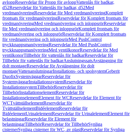
avlopp
Reservdelar för Propp för avlopp
Vattenlås för badkar,
d52
Reservdelar för Vattenlås för badkar, d52
Med
vredmanövrering
Reservdelar för Med vredmanövrering
Komplett
frontsats för vredmanövrering
Reservdelar för Komplett frontsats för
vredmanövrering
Med vredmanövrering och inloppsrör
Reservdelar
för Med vredmanövrering och inloppsrör
Komplett frontsats för
vredmanövrering och inloppsrör
Reservdelar för Komplett frontsats
för vredmanövrering och inloppsrör
Med PushControl
tryckknappsmanövrering
Reservdelar för Med PushControl
tryckknappsmanövrering
Med ventilkonor
Reservdelar för Med
ventilkonor
Tillbehör för vattenlås för badkar
Reservdelar för
Tillbehör för vattenlås för badkar
Anslutningssats
Avstängning för
dolt montage
Reservdelar för Avstängning för dolt
montage
Vattenanslutningar
Installations- och spolsystem
Geberit
Duofix
Systemväggar
Reservdelar för
Systemväggar
Installationssystem
Reservdelar för
Installationssystem
Tillbehör
Reservdelar för
Tillbehör
Installationselement
Reservdelar för
Installationselement
Element för WC
Reservdelar för Element för
WC
Tvättställselement
Reservdelar för
Tvättställselement
Bidéelement
Reservdelar för
Bidéelement
Urinalelement
Reservdelar för Urinalelement
Element för
belastningar
Reservdelar för Element för
belastningar
Tillbehör
Reservdelar för Tillbehör
Synliga
cisterner
Synliga cisterner för WC, av plast
Reservdelar för Synliga