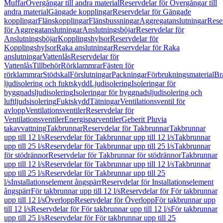
Muffar
Övergångar till andra material
Reservdelar för Övergångar till
andra material
Gängade kopplingar
Reservdelar för Gängade
kopplingar
Flänskopplingar
Flänsbussningar
Aggregatanslutningar
Rese
för Aggregatanslutningar
Anslutningsböjar
Reservdelar för
Anslutningsböjar
Kopplingshylsor
Reservdelar för
Kopplingshylsor
Raka anslutningar
Reservdelar för Raka
anslutningar
Vattenlås
Reservdelar för
Vattenlås
Tillbehör
Rörklammrar
Fästen för
rörklammrar
Stödskal
Förslutningar
Packningar
Förbrukningsmaterial
Br
ljudisolering och fuktskydd
Ljudisolering
Isoleringar för
byggnadsljudisolering
Isoleringar för byggnadsljudisolering och
luftljudsisolering
Fuktskydd
Tätningar
Ventilationsventil för
avlopp
Ventilationsventiler
Reservdelar för
Ventilationsventiler
Energisparventiler
Geberit Pluvia
takavvattning
Takbrunnar
Reservdelar för Takbrunnar
Takbrunnar
upp till 12 l/s
Reservdelar för Takbrunnar upp till 12 l/s
Takbrunnar
upp till 25 l/s
Reservdelar för Takbrunnar upp till 25 l/s
Takbrunnar
för stödrännor
Reservdelar för Takbrunnar för stödrännor
Takbrunnar
upp till 12 l/s
Reservdelar för Takbrunnar upp till 12 l/s
Takbrunnar
upp till 25 l/s
Reservdelar för Takbrunnar upp till 25
l/s
Installationselement ångspärr
Reservdelar för Installationselement
ångspärr
För takbrunnar upp till 12 l/s
Reservdelar för För takbrunnar
upp till 12 l/s
Överlopp
Reservdelar för Överlopp
För takbrunnar upp
till 12 l/s
Reservdelar för För takbrunnar upp till 12 l/s
För takbrunnar
upp till 25 l/s
Reservdelar för För takbrunnar upp till 25