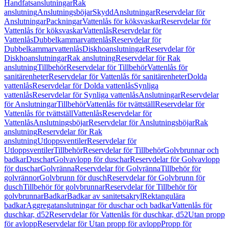
Handfatsanslutningar
Rak
anslutning
Anslutningsböjar
Skydd
Anslutningar
Reservdelar för
Anslutningar
Packningar
Vattenlås för köksvaskar
Reservdelar för
Vattenlås för köksvaskar
Vattenlås
Reservdelar för
Vattenlås
Dubbelkammarvattenlås
Reservdelar för
Dubbelkammarvattenlås
Diskhoanslutningar
Reservdelar för
Diskhoanslutningar
Rak anslutning
Reservdelar för Rak
anslutning
Tillbehör
Reservdelar för Tillbehör
Vattenlås för
sanitärenheter
Reservdelar för Vattenlås för sanitärenheter
Dolda
vattenlås
Reservdelar för Dolda vattenlås
Synliga
vattenlås
Reservdelar för Synliga vattenlås
Anslutningar
Reservdelar
för Anslutningar
Tillbehör
Vattenlås för tvättställ
Reservdelar för
Vattenlås för tvättställ
Vattenlås
Reservdelar för
Vattenlås
Anslutningsböjar
Reservdelar för Anslutningsböjar
Rak
anslutning
Reservdelar för Rak
anslutning
Utloppsventiler
Reservdelar för
Utloppsventiler
Tillbehör
Reservdelar för Tillbehör
Golvbrunnar och
badkar
Duschar
Golvavlopp för duschar
Reservdelar för Golvavlopp
för duschar
Golvränna
Reservdelar för Golvränna
Tillbehör för
golvrännor
Golvbrunn för dusch
Reservdelar för Golvbrunn för
dusch
Tillbehör för golvbrunnar
Reservdelar för Tillbehör för
golvbrunnar
Badkar
Badkar av sanitetsakryl
Rektangulära
badkar
Aggregatanslutningar för duschar och badkar
Vattenlås för
duschkar, d52
Reservdelar för Vattenlås för duschkar, d52
Utan propp
för avlopp
Reservdelar för Utan propp för avlopp
Propp för