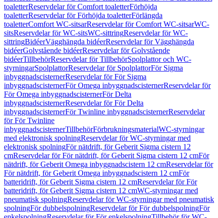
toaletter
Reservdelar för Comfort toaletter
Förhöjda
toaletter
Reservdelar för Förhöjda toaletter
Förlängda
toaletter
Comfort WC-sitsar
Reservdelar för Comfort WC-sitsar
WC-
sits
Reservdelar för WC-sits
WC-sittring
Reservdelar för WC-
sittring
Bidéer
Vägghängda bidéer
Reservdelar för Vägghängda
bidéer
Golvstående bidéer
Reservdelar för Golvstående
bidéer
Tillbehör
Reservdelar för Tillbehör
Spolplattor och WC-
styrningar
Spolplattor
Reservdelar för Spolplattor
För Sigma
inbyggnadscisterner
Reservdelar för För Sigma
inbyggnadscisterner
För Omega inbyggnadscisterner
Reservdelar för
För Omega inbyggnadscisterner
För Delta
inbyggnadscisterner
Reservdelar för För Delta
inbyggnadscisterner
För Twinline inbyggnadscisterner
Reservdelar
för För Twinline
inbyggnadscisterner
Tillbehör
Förbrukningsmaterial
WC-styrningar
med elektronisk spolning
Reservdelar för WC-styrningar med
elektronisk spolning
För nätdrift, för Geberit Sigma cistern 12
cm
Reservdelar för För nätdrift, för Geberit Sigma cistern 12 cm
För
nätdrift, för Geberit Omega inbyggnadscistern 12 cm
Reservdelar för
För nätdrift, för Geberit Omega inbyggnadscistern 12 cm
För
batteridrift, för Geberit Sigma cistern 12 cm
Reservdelar för För
batteridrift, för Geberit Sigma cistern 12 cm
WC-styrningar med
pneumatisk spolning
Reservdelar för WC-styrningar med pneumatisk
spolning
För dubbelspolning
Reservdelar för För dubbelspolning
För
enkelspolning
Reservdelar för För enkelspolning
Tillbehör för WC-