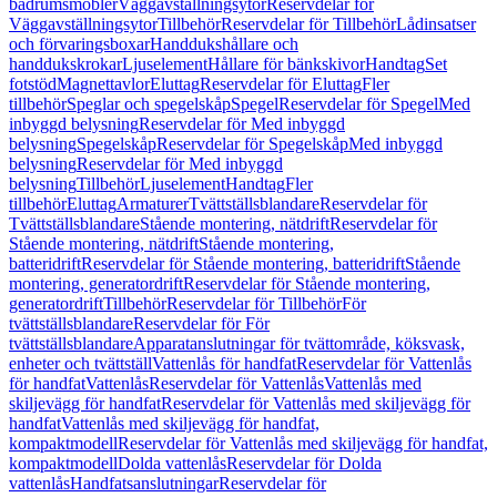
badrumsmöbler
Väggavställningsytor
Reservdelar för
Väggavställningsytor
Tillbehör
Reservdelar för Tillbehör
Lådinsatser
och förvaringsboxar
Handdukshållare och
handdukskrokar
Ljuselement
Hållare för bänkskivor
Handtag
Set
fotstöd
Magnettavlor
Eluttag
Reservdelar för Eluttag
Fler
tillbehör
Speglar och spegelskåp
Spegel
Reservdelar för Spegel
Med
inbyggd belysning
Reservdelar för Med inbyggd
belysning
Spegelskåp
Reservdelar för Spegelskåp
Med inbyggd
belysning
Reservdelar för Med inbyggd
belysning
Tillbehör
Ljuselement
Handtag
Fler
tillbehör
Eluttag
Armaturer
Tvättställsblandare
Reservdelar för
Tvättställsblandare
Stående montering, nätdrift
Reservdelar för
Stående montering, nätdrift
Stående montering,
batteridrift
Reservdelar för Stående montering, batteridrift
Stående
montering, generatordrift
Reservdelar för Stående montering,
generatordrift
Tillbehör
Reservdelar för Tillbehör
För
tvättställsblandare
Reservdelar för För
tvättställsblandare
Apparatanslutningar för tvättområde, köksvask,
enheter och tvättställ
Vattenlås för handfat
Reservdelar för Vattenlås
för handfat
Vattenlås
Reservdelar för Vattenlås
Vattenlås med
skiljevägg för handfat
Reservdelar för Vattenlås med skiljevägg för
handfat
Vattenlås med skiljevägg för handfat,
kompaktmodell
Reservdelar för Vattenlås med skiljevägg för handfat,
kompaktmodell
Dolda vattenlås
Reservdelar för Dolda
vattenlås
Handfatsanslutningar
Reservdelar för