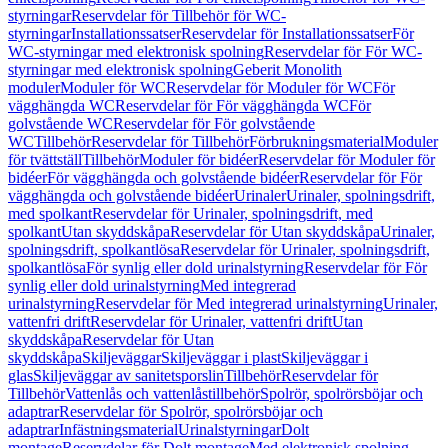
styrningar
Reservdelar för Tillbehör för WC-
styrningar
Installationssatser
Reservdelar för Installationssatser
För
WC-styrningar med elektronisk spolning
Reservdelar för För WC-
styrningar med elektronisk spolning
Geberit Monolith
moduler
Moduler för WC
Reservdelar för Moduler för WC
För
vägghängda WC
Reservdelar för För vägghängda WC
För
golvstående WC
Reservdelar för För golvstående
WC
Tillbehör
Reservdelar för Tillbehör
Förbrukningsmaterial
Moduler
för tvättställ
Tillbehör
Moduler för bidéer
Reservdelar för Moduler för
bidéer
För vägghängda och golvstående bidéer
Reservdelar för För
vägghängda och golvstående bidéer
Urinaler
Urinaler, spolningsdrift,
med spolkant
Reservdelar för Urinaler, spolningsdrift, med
spolkant
Utan skyddskåpa
Reservdelar för Utan skyddskåpa
Urinaler,
spolningsdrift, spolkantlösa
Reservdelar för Urinaler, spolningsdrift,
spolkantlösa
För synlig eller dold urinalstyrning
Reservdelar för För
synlig eller dold urinalstyrning
Med integrerad
urinalstyrning
Reservdelar för Med integrerad urinalstyrning
Urinaler,
vattenfri drift
Reservdelar för Urinaler, vattenfri drift
Utan
skyddskåpa
Reservdelar för Utan
skyddskåpa
Skiljeväggar
Skiljeväggar i plast
Skiljeväggar i
glas
Skiljeväggar av sanitetsporslin
Tillbehör
Reservdelar för
Tillbehör
Vattenlås och vattenlåstillbehör
Spolrör, spolrörsböjar och
adaptrar
Reservdelar för Spolrör, spolrörsböjar och
adaptrar
Infästningsmaterial
Urinalstyrningar
Dolt
montage
Reservdelar för Dolt montage
Med elektronisk spolning,