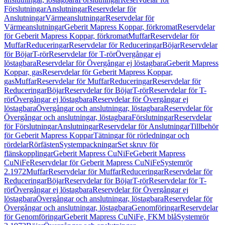
Förslutningar
Anslutningar
Reservdelar för
Anslutningar
Värmeanslutningar
Reservdelar för
Värmeanslutningar
Geberit Mapress Koppar, förkromat
Reservdelar
för Geberit Mapress Koppar, förkromat
Muffar
Reservdelar för
Muffar
Reduceringar
Reservdelar för Reduceringar
Böjar
Reservdelar
för Böjar
T-rör
Reservdelar för T-rör
Övergångar ej
löstagbara
Reservdelar för Övergångar ej löstagbara
Geberit Mapress
Koppar, gas
Reservdelar för Geberit Mapress Koppar,
gas
Muffar
Reservdelar för Muffar
Reduceringar
Reservdelar för
Reduceringar
Böjar
Reservdelar för Böjar
T-rör
Reservdelar för T-
rör
Övergångar ej löstagbara
Reservdelar för Övergångar ej
löstagbara
Övergångar och anslutningar, löstagbara
Reservdelar för
Övergångar och anslutningar, löstagbara
Förslutningar
Reservdelar
för Förslutningar
Anslutningar
Reservdelar för Anslutningar
Tillbehör
för Geberit Mapress Koppar
Tätningar för rörledningar och
rördelar
Rörfästen
Systempackningar
Set skruv för
flänskopplingar
Geberit Mapress CuNiFe
Geberit Mapress
CuNiFe
Reservdelar för Geberit Mapress CuNiFe
Systemrör
2.1972
Muffar
Reservdelar för Muffar
Reduceringar
Reservdelar för
Reduceringar
Böjar
Reservdelar för Böjar
T-rör
Reservdelar för T-
rör
Övergångar ej löstagbara
Reservdelar för Övergångar ej
löstagbara
Övergångar och anslutningar, löstagbara
Reservdelar för
Övergångar och anslutningar, löstagbara
Genomföringar
Reservdelar
för Genomföringar
Geberit Mapress CuNiFe, FKM blå
Systemrör