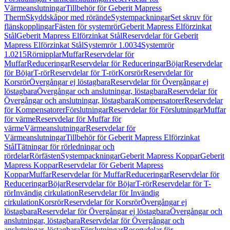
Värmeanslutningar
Tillbehör för Geberit Mapress
Therm
Skyddskåpor med rörände
Systempackningar
Set skruv för
flänskopplingar
Fästen för systemrör
Geberit Mapress Elförzinkat
Stål
Geberit Mapress Elförzinkat Stål
Reservdelar för Geberit
Mapress Elförzinkat Stål
Systemrör 1.0034
Systemrör
1.0215
Rörnipplar
Muffar
Reservdelar för
Muffar
Reduceringar
Reservdelar för Reduceringar
Böjar
Reservdelar
för Böjar
T-rör
Reservdelar för T-rör
Korsrör
Reservdelar för
Korsrör
Övergångar ej löstagbara
Reservdelar för Övergångar ej
löstagbara
Övergångar och anslutningar, löstagbara
Reservdelar för
Övergångar och anslutningar, löstagbara
Kompensatorer
Reservdelar
för Kompensatorer
Förslutningar
Reservdelar för Förslutningar
Muffar
för värme
Reservdelar för Muffar för
värme
Värmeanslutningar
Reservdelar för
Värmeanslutningar
Tillbehör för Geberit Mapress Elförzinkat
Stål
Tätningar för rörledningar och
rördelar
Rörfästen
Systempackningar
Geberit Mapress Koppar
Geberit
Mapress Koppar
Reservdelar för Geberit Mapress
Koppar
Muffar
Reservdelar för Muffar
Reduceringar
Reservdelar för
Reduceringar
Böjar
Reservdelar för Böjar
T-rör
Reservdelar för T-
rör
Invändig cirkulation
Reservdelar för Invändig
cirkulation
Korsrör
Reservdelar för Korsrör
Övergångar ej
löstagbara
Reservdelar för Övergångar ej löstagbara
Övergångar och
anslutningar, löstagbara
Reservdelar för Övergångar och
anslutningar, löstagbara
Förslutningar
Reservdelar för