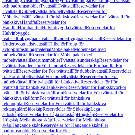
anslutning
Anslutningsböjar
Skydd
Anslutningar
Packningar
Tvättställ
och badrumsmöbler
Tvättställ
Tvättställ
Reservdelar för
Tvättställ
Dubbeltvättställ
Möbeltvättställ
Reservdelar för
Möbeltvättställ
Tvättställ för bänkskiva
Reservdelar för Tvättställ för
bänkskiva
Handfat
Reservdelar för
Handfat
Hörnhandfat
Halvinbyggda tvättställ
Reservdelar för
Halvinbyggda
tvättställ
Inbyggnadstvättställ
Underbyggnadstvättställ
Reservdelar för
Underbyggnadstvättställ
Tillbehör
Propp för
avlopp
Infästningsmaterial
Möbelpaket
Möbelpaket med
möbeltvättställ
Reservdelar för Möbelpaket med
möbeltvättställ
Badrumsmöbler
Tvättställsunderskåp
Reservdelar för
Tvättställsunderskåp
För handfat
Reservdelar för För handfat
För
tvättställ
Reservdelar för För tvättställ
För dubbeltvättställ
Reservdelar
för För dubbeltvättställ
För möbeltvättställ
Reservdelar för För
möbeltvättställ
För tvättställ för bänkskiva
Reservdelar för För
tvättställ för bänkskiva
Bänkskivor
Reservdelar för Bänkskivor
För
tvättställ för bänkskiva skålform
Reservdelar för För tvättställ för
bänkskiva skålform
För tvättställ för bänkskiva
rektangulärt
Reservdelar för För tvättställ för bänkskiva
rektangulärt
Sidoskåp
Reservdelar för Sidoskåp
Låga
sidoskåp
Reservdelar för Låga sidoskåp
Högskåp
Reservdelar för
Högskåp
Mellanhöga skåp
Reservdelar för Mellanhöga
skåp
Hängande skåp
Reservdelar för Hängande skåp
Fler
badrumsmöbler
Reservdelar för Fler