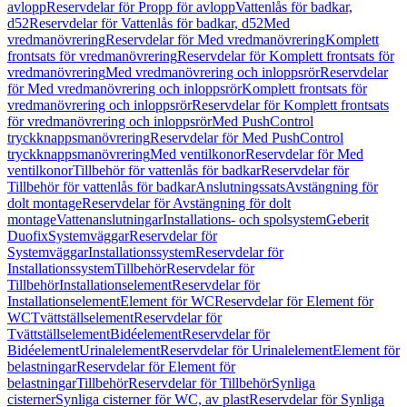
avlopp
Reservdelar för Propp för avlopp
Vattenlås för badkar,
d52
Reservdelar för Vattenlås för badkar, d52
Med
vredmanövrering
Reservdelar för Med vredmanövrering
Komplett
frontsats för vredmanövrering
Reservdelar för Komplett frontsats för
vredmanövrering
Med vredmanövrering och inloppsrör
Reservdelar
för Med vredmanövrering och inloppsrör
Komplett frontsats för
vredmanövrering och inloppsrör
Reservdelar för Komplett frontsats
för vredmanövrering och inloppsrör
Med PushControl
tryckknappsmanövrering
Reservdelar för Med PushControl
tryckknappsmanövrering
Med ventilkonor
Reservdelar för Med
ventilkonor
Tillbehör för vattenlås för badkar
Reservdelar för
Tillbehör för vattenlås för badkar
Anslutningssats
Avstängning för
dolt montage
Reservdelar för Avstängning för dolt
montage
Vattenanslutningar
Installations- och spolsystem
Geberit
Duofix
Systemväggar
Reservdelar för
Systemväggar
Installationssystem
Reservdelar för
Installationssystem
Tillbehör
Reservdelar för
Tillbehör
Installationselement
Reservdelar för
Installationselement
Element för WC
Reservdelar för Element för
WC
Tvättställselement
Reservdelar för
Tvättställselement
Bidéelement
Reservdelar för
Bidéelement
Urinalelement
Reservdelar för Urinalelement
Element för
belastningar
Reservdelar för Element för
belastningar
Tillbehör
Reservdelar för Tillbehör
Synliga
cisterner
Synliga cisterner för WC, av plast
Reservdelar för Synliga