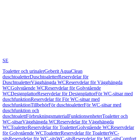
SE
Toaletter och urinaler
Geberit AquaClean
duschtoaletter
Duschtoaletter
Reservdelar för
Duschtoaletter
Vägghängda WC
Reservdelar för Vägghängda
WC
Golvstående WC
Reservdelar för Golvstående
WC
Designplattor
Reservdelar för Designplattor
För WC-sitsar med
duschfunktion
Reservdelar för För WC-sitsar med
duschfunktion
Tillbehör
För duschtoaletter
För WC-sitsar med
duschfunktion och
duschtoalett
Förbrukningsmaterial
Funktionsenheter
Toaletter och
WC-sitsar
Vägghängda WC
Reservdelar för Vägghängda
WC
Toaletter
Reservdelar för Toaletter
Golvstående WC
Reservdelar
för Golvstående WC
Toaletter
Reservdelar för Toaletter
WC-
sits
Reservdelar för WC-sits
WC-sits
Reservdelar för WC-sits
Comfort