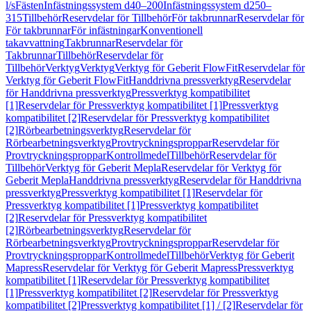
l/s
Fästen
Infästningssystem d40–200
Infästningssystem d250–
315
Tillbehör
Reservdelar för Tillbehör
För takbrunnar
Reservdelar för
För takbrunnar
För infästningar
Konventionell
takavvattning
Takbrunnar
Reservdelar för
Takbrunnar
Tillbehör
Reservdelar för
Tillbehör
Verktyg
Verktyg
Verktyg för Geberit FlowFit
Reservdelar för
Verktyg för Geberit FlowFit
Handdrivna pressverktyg
Reservdelar
för Handdrivna pressverktyg
Pressverktyg kompatibilitet
[1]
Reservdelar för Pressverktyg kompatibilitet [1]
Pressverktyg
kompatibilitet [2]
Reservdelar för Pressverktyg kompatibilitet
[2]
Rörbearbetningsverktyg
Reservdelar för
Rörbearbetningsverktyg
Provtryckningsproppar
Reservdelar för
Provtryckningsproppar
Kontrollmedel
Tillbehör
Reservdelar för
Tillbehör
Verktyg för Geberit Mepla
Reservdelar för Verktyg för
Geberit Mepla
Handdrivna pressverktyg
Reservdelar för Handdrivna
pressverktyg
Pressverktyg kompatibilitet [1]
Reservdelar för
Pressverktyg kompatibilitet [1]
Pressverktyg kompatibilitet
[2]
Reservdelar för Pressverktyg kompatibilitet
[2]
Rörbearbetningsverktyg
Reservdelar för
Rörbearbetningsverktyg
Provtryckningsproppar
Reservdelar för
Provtryckningsproppar
Kontrollmedel
Tillbehör
Verktyg för Geberit
Mapress
Reservdelar för Verktyg för Geberit Mapress
Pressverktyg
kompatibilitet [1]
Reservdelar för Pressverktyg kompatibilitet
[1]
Pressverktyg kompatibilitet [2]
Reservdelar för Pressverktyg
kompatibilitet [2]
Pressverktyg kompatibilitet [1] / [2]
Reservdelar för