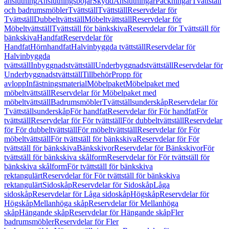
anslutning
Anslutningsböjar
Skydd
Anslutningar
Packningar
Tvättställ
och badrumsmöbler
Tvättställ
Tvättställ
Reservdelar för
Tvättställ
Dubbeltvättställ
Möbeltvättställ
Reservdelar för
Möbeltvättställ
Tvättställ för bänkskiva
Reservdelar för Tvättställ för
bänkskiva
Handfat
Reservdelar för
Handfat
Hörnhandfat
Halvinbyggda tvättställ
Reservdelar för
Halvinbyggda
tvättställ
Inbyggnadstvättställ
Underbyggnadstvättställ
Reservdelar för
Underbyggnadstvättställ
Tillbehör
Propp för
avlopp
Infästningsmaterial
Möbelpaket
Möbelpaket med
möbeltvättställ
Reservdelar för Möbelpaket med
möbeltvättställ
Badrumsmöbler
Tvättställsunderskåp
Reservdelar för
Tvättställsunderskåp
För handfat
Reservdelar för För handfat
För
tvättställ
Reservdelar för För tvättställ
För dubbeltvättställ
Reservdelar
för För dubbeltvättställ
För möbeltvättställ
Reservdelar för För
möbeltvättställ
För tvättställ för bänkskiva
Reservdelar för För
tvättställ för bänkskiva
Bänkskivor
Reservdelar för Bänkskivor
För
tvättställ för bänkskiva skålform
Reservdelar för För tvättställ för
bänkskiva skålform
För tvättställ för bänkskiva
rektangulärt
Reservdelar för För tvättställ för bänkskiva
rektangulärt
Sidoskåp
Reservdelar för Sidoskåp
Låga
sidoskåp
Reservdelar för Låga sidoskåp
Högskåp
Reservdelar för
Högskåp
Mellanhöga skåp
Reservdelar för Mellanhöga
skåp
Hängande skåp
Reservdelar för Hängande skåp
Fler
badrumsmöbler
Reservdelar för Fler