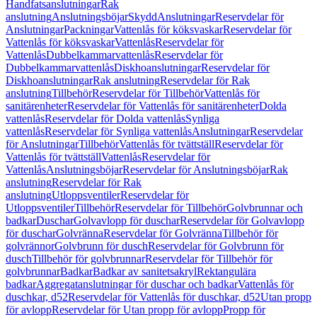
Handfatsanslutningar
Rak
anslutning
Anslutningsböjar
Skydd
Anslutningar
Reservdelar för
Anslutningar
Packningar
Vattenlås för köksvaskar
Reservdelar för
Vattenlås för köksvaskar
Vattenlås
Reservdelar för
Vattenlås
Dubbelkammarvattenlås
Reservdelar för
Dubbelkammarvattenlås
Diskhoanslutningar
Reservdelar för
Diskhoanslutningar
Rak anslutning
Reservdelar för Rak
anslutning
Tillbehör
Reservdelar för Tillbehör
Vattenlås för
sanitärenheter
Reservdelar för Vattenlås för sanitärenheter
Dolda
vattenlås
Reservdelar för Dolda vattenlås
Synliga
vattenlås
Reservdelar för Synliga vattenlås
Anslutningar
Reservdelar
för Anslutningar
Tillbehör
Vattenlås för tvättställ
Reservdelar för
Vattenlås för tvättställ
Vattenlås
Reservdelar för
Vattenlås
Anslutningsböjar
Reservdelar för Anslutningsböjar
Rak
anslutning
Reservdelar för Rak
anslutning
Utloppsventiler
Reservdelar för
Utloppsventiler
Tillbehör
Reservdelar för Tillbehör
Golvbrunnar och
badkar
Duschar
Golvavlopp för duschar
Reservdelar för Golvavlopp
för duschar
Golvränna
Reservdelar för Golvränna
Tillbehör för
golvrännor
Golvbrunn för dusch
Reservdelar för Golvbrunn för
dusch
Tillbehör för golvbrunnar
Reservdelar för Tillbehör för
golvbrunnar
Badkar
Badkar av sanitetsakryl
Rektangulära
badkar
Aggregatanslutningar för duschar och badkar
Vattenlås för
duschkar, d52
Reservdelar för Vattenlås för duschkar, d52
Utan propp
för avlopp
Reservdelar för Utan propp för avlopp
Propp för