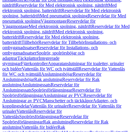
nätdrift
Reservdelar för Med elektronisk spolning, nätdrift
Med
elektronisk spolning, batteridrift
Reservdelar för Med elektronisk
spolning, batteridrift
Med pneumatisk spolning
Reservdelar för Med
pneumatisk spolning
Väggmontage
Reservdelar för
Väggmontage
Med elektronisk spolning, nätdrift
Reservdelar för Med
elektronisk spolning, nätdrift
Med elektronisk spolning,
batteridrift
Reservdelar för Med elektronisk spolning,
batteridrift
Tillbehör
Reservdelar för Tillbehör
Installations- och
ombyggnadssatser
Reservdelar för Installations- och
ombyggnadssatser
Spolrör, spolrörsböjar och
adaptrar
Täckplattor
Integrerade
styrningar
Fjärrkontroller
Apparatanslutningar för toaletter, urinaler
och bidéer
Vattenlås för WC och tvättställ
Reservdelar för Vattenlås
för WC och tvättställ
Anslutningsböjar
Reservdelar för
Anslutningsböjar
Rak anslutning
Reservdelar för Rak
anslutning
Anslutningssats
Reservdelar för
Anslutningssats
Spolrörsförlängningar
Reservdelar för
Spolrörsförlängningar
Anslutningar av PVC
Reservdelar för
Anslutningar av PVC
Manschetter och täckkåpor
Adapter- och
kopplingsdelar
Vattenlås för urinaler
Reservdelar för Vattenlås för
urinaler
Vattenlås
Reservdelar för
Vattenlås
Spolrörsförlängningar
Reservdelar för
Spolrörsförlängningar
Rak anslutning
Reservdelar för Rak
anslutning
Vattenlås för bidéer
Rak