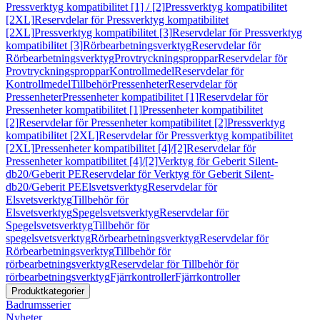
Pressverktyg kompatibilitet [1] / [2]
Pressverktyg kompatibilitet
[2XL]
Reservdelar för Pressverktyg kompatibilitet
[2XL]
Pressverktyg kompatibilitet [3]
Reservdelar för Pressverktyg
kompatibilitet [3]
Rörbearbetningsverktyg
Reservdelar för
Rörbearbetningsverktyg
Provtryckningsproppar
Reservdelar för
Provtryckningsproppar
Kontrollmedel
Reservdelar för
Kontrollmedel
Tillbehör
Pressenheter
Reservdelar för
Pressenheter
Pressenheter kompatibilitet [1]
Reservdelar för
Pressenheter kompatibilitet [1]
Pressenheter kompatibilitet
[2]
Reservdelar för Pressenheter kompatibilitet [2]
Pressverktyg
kompatibilitet [2XL]
Reservdelar för Pressverktyg kompatibilitet
[2XL]
Pressenheter kompatibilitet [4]/[2]
Reservdelar för
Pressenheter kompatibilitet [4]/[2]
Verktyg för Geberit Silent-
db20/Geberit PE
Reservdelar för Verktyg för Geberit Silent-
db20/Geberit PE
Elsvetsverktyg
Reservdelar för
Elsvetsverktyg
Tillbehör för
Elsvetsverktyg
Spegelsvetsverktyg
Reservdelar för
Spegelsvetsverktyg
Tillbehör för
spegelsvetsverktyg
Rörbearbetningsverktyg
Reservdelar för
Rörbearbetningsverktyg
Tillbehör för
rörbearbetningsverktyg
Reservdelar för Tillbehör för
rörbearbetningsverktyg
Fjärrkontroller
Fjärrkontroller
Produktkategorier
Badrumsserier
Nyheter