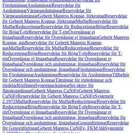
Förslutningar
Anslutningar
Reservdelar för
Anslutningar
Värmeanslutningar
Reservdelar för
Värmeanslutningar
Geberit Mapress Koppar, förkromat
Reservdelar
för Geberit Mapress Koppar, förkromat
Muffar
Reservdelar för
Muffar
Reduceringar
Reservdelar för Reduceringar
Böjar
Reservdelar
för Böjar
T-rör
Reservdelar för T-rör
Övergångar ej
löstagbara
Reservdelar för Övergångar ej löstagbara
Geberit Mapress
Koppar, gas
Reservdelar för Geberit Mapress Koppar,
gas
Muffar
Reservdelar för Muffar
Reduceringar
Reservdelar för
Reduceringar
Böjar
Reservdelar för Böjar
T-rör
Reservdelar för T-
rör
Övergångar ej löstagbara
Reservdelar för Övergångar ej
löstagbara
Övergångar och anslutningar, löstagbara
Reservdelar för
Övergångar och anslutningar, löstagbara
Förslutningar
Reservdelar
för Förslutningar
Anslutningar
Reservdelar för Anslutningar
Tillbehör
för Geberit Mapress Koppar
Tätningar för rörledningar och
rördelar
Rörfästen
Systempackningar
Set skruv för
flänskopplingar
Geberit Mapress CuNiFe
Geberit Mapress
CuNiFe
Reservdelar för Geberit Mapress CuNiFe
Systemrör
2.1972
Muffar
Reservdelar för Muffar
Reduceringar
Reservdelar för
Reduceringar
Böjar
Reservdelar för Böjar
T-rör
Reservdelar för T-
rör
Övergångar ej löstagbara
Reservdelar för Övergångar ej
löstagbara
Övergångar och anslutningar, löstagbara
Reservdelar för
Övergångar och anslutningar, löstagbara
Genomföringar
Reservdelar
för Genomföringar
Geberit Mapress CuNiFe, FKM blå
Systemrör