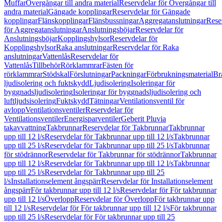
Muffar
Övergångar till andra material
Reservdelar för Övergångar till
andra material
Gängade kopplingar
Reservdelar för Gängade
kopplingar
Flänskopplingar
Flänsbussningar
Aggregatanslutningar
Rese
för Aggregatanslutningar
Anslutningsböjar
Reservdelar för
Anslutningsböjar
Kopplingshylsor
Reservdelar för
Kopplingshylsor
Raka anslutningar
Reservdelar för Raka
anslutningar
Vattenlås
Reservdelar för
Vattenlås
Tillbehör
Rörklammrar
Fästen för
rörklammrar
Stödskal
Förslutningar
Packningar
Förbrukningsmaterial
Br
ljudisolering och fuktskydd
Ljudisolering
Isoleringar för
byggnadsljudisolering
Isoleringar för byggnadsljudisolering och
luftljudsisolering
Fuktskydd
Tätningar
Ventilationsventil för
avlopp
Ventilationsventiler
Reservdelar för
Ventilationsventiler
Energisparventiler
Geberit Pluvia
takavvattning
Takbrunnar
Reservdelar för Takbrunnar
Takbrunnar
upp till 12 l/s
Reservdelar för Takbrunnar upp till 12 l/s
Takbrunnar
upp till 25 l/s
Reservdelar för Takbrunnar upp till 25 l/s
Takbrunnar
för stödrännor
Reservdelar för Takbrunnar för stödrännor
Takbrunnar
upp till 12 l/s
Reservdelar för Takbrunnar upp till 12 l/s
Takbrunnar
upp till 25 l/s
Reservdelar för Takbrunnar upp till 25
l/s
Installationselement ångspärr
Reservdelar för Installationselement
ångspärr
För takbrunnar upp till 12 l/s
Reservdelar för För takbrunnar
upp till 12 l/s
Överlopp
Reservdelar för Överlopp
För takbrunnar upp
till 12 l/s
Reservdelar för För takbrunnar upp till 12 l/s
För takbrunnar
upp till 25 l/s
Reservdelar för För takbrunnar upp till 25