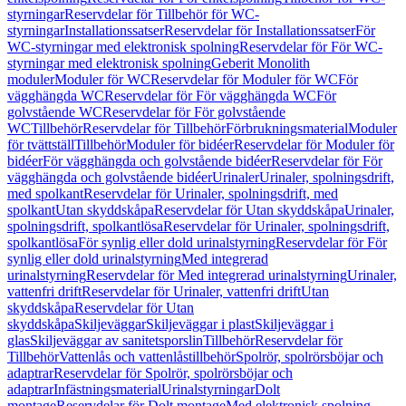
styrningar
Reservdelar för Tillbehör för WC-
styrningar
Installationssatser
Reservdelar för Installationssatser
För
WC-styrningar med elektronisk spolning
Reservdelar för För WC-
styrningar med elektronisk spolning
Geberit Monolith
moduler
Moduler för WC
Reservdelar för Moduler för WC
För
vägghängda WC
Reservdelar för För vägghängda WC
För
golvstående WC
Reservdelar för För golvstående
WC
Tillbehör
Reservdelar för Tillbehör
Förbrukningsmaterial
Moduler
för tvättställ
Tillbehör
Moduler för bidéer
Reservdelar för Moduler för
bidéer
För vägghängda och golvstående bidéer
Reservdelar för För
vägghängda och golvstående bidéer
Urinaler
Urinaler, spolningsdrift,
med spolkant
Reservdelar för Urinaler, spolningsdrift, med
spolkant
Utan skyddskåpa
Reservdelar för Utan skyddskåpa
Urinaler,
spolningsdrift, spolkantlösa
Reservdelar för Urinaler, spolningsdrift,
spolkantlösa
För synlig eller dold urinalstyrning
Reservdelar för För
synlig eller dold urinalstyrning
Med integrerad
urinalstyrning
Reservdelar för Med integrerad urinalstyrning
Urinaler,
vattenfri drift
Reservdelar för Urinaler, vattenfri drift
Utan
skyddskåpa
Reservdelar för Utan
skyddskåpa
Skiljeväggar
Skiljeväggar i plast
Skiljeväggar i
glas
Skiljeväggar av sanitetsporslin
Tillbehör
Reservdelar för
Tillbehör
Vattenlås och vattenlåstillbehör
Spolrör, spolrörsböjar och
adaptrar
Reservdelar för Spolrör, spolrörsböjar och
adaptrar
Infästningsmaterial
Urinalstyrningar
Dolt
montage
Reservdelar för Dolt montage
Med elektronisk spolning,