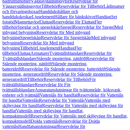
badrumsmöbler
Väggavställningsytor
Reservdelar för
Väggavställningsytor
Tillbehör
Reservdelar för Tillbehör
Lådinsatser
och förvaringsboxar
Handdukshållare och
handdukskrokar
Ljuselement
Hållare för bänkskivor
Handtag
Set
fotstöd
Magnettavlor
Eluttag
Reservdelar för Eluttag
Fler
tillbehör
Speglar och spegelskåp
Spegel
Reservdelar för Spegel
Med
inbyggd belysning
Reservdelar för Med inbyggd
belysning
Spegelskåp
Reservdelar för Spegelskåp
Med inbyggd
belysning
Reservdelar för Med inbyggd
belysning
Tillbehör
Ljuselement
Handtag
Fler
tillbehör
Eluttag
Armaturer
Tvättställsblandare
Reservdelar för
Tvättställsblandare
Stående montering, nätdrift
Reservdelar för
Stående montering, nätdrift
Stående montering,
batteridrift
Reservdelar för Stående montering, batteridrift
Stående
montering, generatordrift
Reservdelar för Stående montering,
generatordrift
Tillbehör
Reservdelar för Tillbehör
För
tvättställsblandare
Reservdelar för För
tvättställsblandare
Apparatanslutningar för tvättområde, köksvask,
enheter och tvättställ
Vattenlås för handfat
Reservdelar för Vattenlås
för handfat
Vattenlås
Reservdelar för Vattenlås
Vattenlås med
skiljevägg för handfat
Reservdelar för Vattenlås med skiljevägg för
handfat
Vattenlås med skiljevägg för handfat,
kompaktmodell
Reservdelar för Vattenlås med skiljevägg för handfat,
kompaktmodell
Dolda vattenlås
Reservdelar för Dolda
vattenlås
Handfatsanslutningar
Reservdelar för