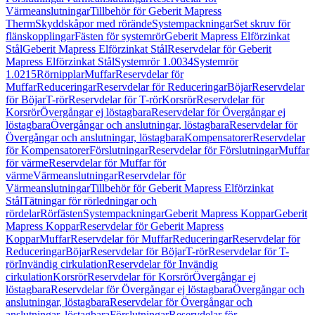
Värmeanslutningar
Tillbehör för Geberit Mapress
Therm
Skyddskåpor med rörände
Systempackningar
Set skruv för
flänskopplingar
Fästen för systemrör
Geberit Mapress Elförzinkat
Stål
Geberit Mapress Elförzinkat Stål
Reservdelar för Geberit
Mapress Elförzinkat Stål
Systemrör 1.0034
Systemrör
1.0215
Rörnipplar
Muffar
Reservdelar för
Muffar
Reduceringar
Reservdelar för Reduceringar
Böjar
Reservdelar
för Böjar
T-rör
Reservdelar för T-rör
Korsrör
Reservdelar för
Korsrör
Övergångar ej löstagbara
Reservdelar för Övergångar ej
löstagbara
Övergångar och anslutningar, löstagbara
Reservdelar för
Övergångar och anslutningar, löstagbara
Kompensatorer
Reservdelar
för Kompensatorer
Förslutningar
Reservdelar för Förslutningar
Muffar
för värme
Reservdelar för Muffar för
värme
Värmeanslutningar
Reservdelar för
Värmeanslutningar
Tillbehör för Geberit Mapress Elförzinkat
Stål
Tätningar för rörledningar och
rördelar
Rörfästen
Systempackningar
Geberit Mapress Koppar
Geberit
Mapress Koppar
Reservdelar för Geberit Mapress
Koppar
Muffar
Reservdelar för Muffar
Reduceringar
Reservdelar för
Reduceringar
Böjar
Reservdelar för Böjar
T-rör
Reservdelar för T-
rör
Invändig cirkulation
Reservdelar för Invändig
cirkulation
Korsrör
Reservdelar för Korsrör
Övergångar ej
löstagbara
Reservdelar för Övergångar ej löstagbara
Övergångar och
anslutningar, löstagbara
Reservdelar för Övergångar och
anslutningar, löstagbara
Förslutningar
Reservdelar för