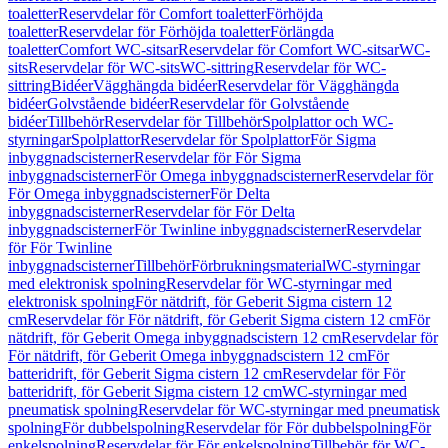
toaletter
Reservdelar för Comfort toaletter
Förhöjda
toaletter
Reservdelar för Förhöjda toaletter
Förlängda
toaletter
Comfort WC-sitsar
Reservdelar för Comfort WC-sitsar
WC-
sits
Reservdelar för WC-sits
WC-sittring
Reservdelar för WC-
sittring
Bidéer
Vägghängda bidéer
Reservdelar för Vägghängda
bidéer
Golvstående bidéer
Reservdelar för Golvstående
bidéer
Tillbehör
Reservdelar för Tillbehör
Spolplattor och WC-
styrningar
Spolplattor
Reservdelar för Spolplattor
För Sigma
inbyggnadscisterner
Reservdelar för För Sigma
inbyggnadscisterner
För Omega inbyggnadscisterner
Reservdelar för
För Omega inbyggnadscisterner
För Delta
inbyggnadscisterner
Reservdelar för För Delta
inbyggnadscisterner
För Twinline inbyggnadscisterner
Reservdelar
för För Twinline
inbyggnadscisterner
Tillbehör
Förbrukningsmaterial
WC-styrningar
med elektronisk spolning
Reservdelar för WC-styrningar med
elektronisk spolning
För nätdrift, för Geberit Sigma cistern 12
cm
Reservdelar för För nätdrift, för Geberit Sigma cistern 12 cm
För
nätdrift, för Geberit Omega inbyggnadscistern 12 cm
Reservdelar för
För nätdrift, för Geberit Omega inbyggnadscistern 12 cm
För
batteridrift, för Geberit Sigma cistern 12 cm
Reservdelar för För
batteridrift, för Geberit Sigma cistern 12 cm
WC-styrningar med
pneumatisk spolning
Reservdelar för WC-styrningar med pneumatisk
spolning
För dubbelspolning
Reservdelar för För dubbelspolning
För
enkelspolning
Reservdelar för För enkelspolning
Tillbehör för WC-