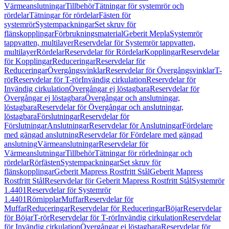
Värmeanslutningar
Tillbehör
Tätningar för systemrör och
rördelar
Tätningar för rördelar
Fästen för
systemrör
Systempackningar
Set skruv för
flänskopplingar
Förbrukningsmaterial
Geberit Mepla
Systemrör
tappvatten, multilayer
Reservdelar för Systemrör tappvatten,
multilayer
Rördelar
Reservdelar för Rördelar
Kopplingar
Reservdelar
för Kopplingar
Reduceringar
Reservdelar för
Reduceringar
Övergångsvinklar
Reservdelar för Övergångsvinklar
T-
rör
Reservdelar för T-rör
Invändig cirkulation
Reservdelar för
Invändig cirkulation
Övergångar ej löstagbara
Reservdelar för
Övergångar ej löstagbara
Övergångar och anslutningar,
löstagbara
Reservdelar för Övergångar och anslutningar,
löstagbara
Förslutningar
Reservdelar för
Förslutningar
Anslutningar
Reservdelar för Anslutningar
Fördelare
med gängad anslutning
Reservdelar för Fördelare med gängad
anslutning
Värmeanslutningar
Reservdelar för
Värmeanslutningar
Tillbehör
Tätningar för rörledningar och
rördelar
Rörfästen
Systempackningar
Set skruv för
flänskopplingar
Geberit Mapress Rostfritt Stål
Geberit Mapress
Rostfritt Stål
Reservdelar för Geberit Mapress Rostfritt Stål
Systemrör
1.4401
Reservdelar för Systemrör
1.4401
Rörnipplar
Muffar
Reservdelar för
Muffar
Reduceringar
Reservdelar för Reduceringar
Böjar
Reservdelar
för Böjar
T-rör
Reservdelar för T-rör
Invändig cirkulation
Reservdelar
för Invändig cirkulation
Övergångar ej löstagbara
Reservdelar för