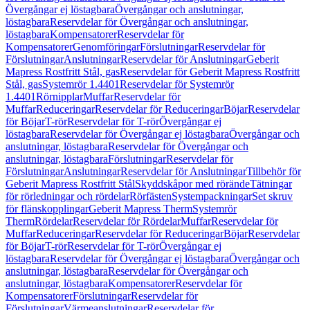
Övergångar ej löstagbara
Övergångar och anslutningar,
löstagbara
Reservdelar för Övergångar och anslutningar,
löstagbara
Kompensatorer
Reservdelar för
Kompensatorer
Genomföringar
Förslutningar
Reservdelar för
Förslutningar
Anslutningar
Reservdelar för Anslutningar
Geberit
Mapress Rostfritt Stål, gas
Reservdelar för Geberit Mapress Rostfritt
Stål, gas
Systemrör 1.4401
Reservdelar för Systemrör
1.4401
Rörnipplar
Muffar
Reservdelar för
Muffar
Reduceringar
Reservdelar för Reduceringar
Böjar
Reservdelar
för Böjar
T-rör
Reservdelar för T-rör
Övergångar ej
löstagbara
Reservdelar för Övergångar ej löstagbara
Övergångar och
anslutningar, löstagbara
Reservdelar för Övergångar och
anslutningar, löstagbara
Förslutningar
Reservdelar för
Förslutningar
Anslutningar
Reservdelar för Anslutningar
Tillbehör för
Geberit Mapress Rostfritt Stål
Skyddskåpor med rörände
Tätningar
för rörledningar och rördelar
Rörfästen
Systempackningar
Set skruv
för flänskopplingar
Geberit Mapress Therm
Systemrör
Therm
Rördelar
Reservdelar för Rördelar
Muffar
Reservdelar för
Muffar
Reduceringar
Reservdelar för Reduceringar
Böjar
Reservdelar
för Böjar
T-rör
Reservdelar för T-rör
Övergångar ej
löstagbara
Reservdelar för Övergångar ej löstagbara
Övergångar och
anslutningar, löstagbara
Reservdelar för Övergångar och
anslutningar, löstagbara
Kompensatorer
Reservdelar för
Kompensatorer
Förslutningar
Reservdelar för
Förslutningar
Värmeanslutningar
Reservdelar för