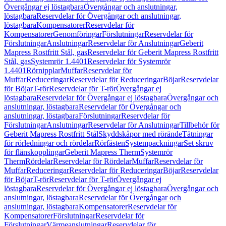
Övergångar ej löstagbara
Övergångar och anslutningar,
löstagbara
Reservdelar för Övergångar och anslutningar,
löstagbara
Kompensatorer
Reservdelar för
Kompensatorer
Genomföringar
Förslutningar
Reservdelar för
Förslutningar
Anslutningar
Reservdelar för Anslutningar
Geberit
Mapress Rostfritt Stål, gas
Reservdelar för Geberit Mapress Rostfritt
Stål, gas
Systemrör 1.4401
Reservdelar för Systemrör
1.4401
Rörnipplar
Muffar
Reservdelar för
Muffar
Reduceringar
Reservdelar för Reduceringar
Böjar
Reservdelar
för Böjar
T-rör
Reservdelar för T-rör
Övergångar ej
löstagbara
Reservdelar för Övergångar ej löstagbara
Övergångar och
anslutningar, löstagbara
Reservdelar för Övergångar och
anslutningar, löstagbara
Förslutningar
Reservdelar för
Förslutningar
Anslutningar
Reservdelar för Anslutningar
Tillbehör för
Geberit Mapress Rostfritt Stål
Skyddskåpor med rörände
Tätningar
för rörledningar och rördelar
Rörfästen
Systempackningar
Set skruv
för flänskopplingar
Geberit Mapress Therm
Systemrör
Therm
Rördelar
Reservdelar för Rördelar
Muffar
Reservdelar för
Muffar
Reduceringar
Reservdelar för Reduceringar
Böjar
Reservdelar
för Böjar
T-rör
Reservdelar för T-rör
Övergångar ej
löstagbara
Reservdelar för Övergångar ej löstagbara
Övergångar och
anslutningar, löstagbara
Reservdelar för Övergångar och
anslutningar, löstagbara
Kompensatorer
Reservdelar för
Kompensatorer
Förslutningar
Reservdelar för
Förslutningar
Värmeanslutningar
Reservdelar för