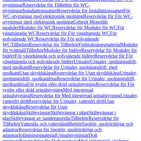
styrningar
Reservdelar för Tillbehör för WC-
styrningar
Installationssatser
Reservdelar för Installationssatser
För
WC-styrningar med elektronisk spolning
Reservdelar för För WC-
styrningar med elektronisk spolning
Geberit Monolith
moduler
Moduler för WC
Reservdelar för Moduler för WC
För
vägghängda WC
Reservdelar för För vägghängda WC
För
golvstående WC
Reservdelar för För golvstående
WC
Tillbehör
Reservdelar för Tillbehör
Förbrukningsmaterial
Moduler
för tvättställ
Tillbehör
Moduler för bidéer
Reservdelar för Moduler för
bidéer
För vägghängda och golvstående bidéer
Reservdelar för För
vägghängda och golvstående bidéer
Urinaler
Urinaler, spolningsdrift,
med spolkant
Reservdelar för Urinaler, spolningsdrift, med
spolkant
Utan skyddskåpa
Reservdelar för Utan skyddskåpa
Urinaler,
spolningsdrift, spolkantlösa
Reservdelar för Urinaler, spolningsdrift,
spolkantlösa
För synlig eller dold urinalstyrning
Reservdelar för För
synlig eller dold urinalstyrning
Med integrerad
urinalstyrning
Reservdelar för Med integrerad urinalstyrning
Urinaler,
vattenfri drift
Reservdelar för Urinaler, vattenfri drift
Utan
skyddskåpa
Reservdelar för Utan
skyddskåpa
Skiljeväggar
Skiljeväggar i plast
Skiljeväggar i
glas
Skiljeväggar av sanitetsporslin
Tillbehör
Reservdelar för
Tillbehör
Vattenlås och vattenlåstillbehör
Spolrör, spolrörsböjar och
adaptrar
Reservdelar för Spolrör, spolrörsböjar och
adaptrar
Infästningsmaterial
Urinalstyrningar
Dolt
montage
Reservdelar för Dolt montage
Med elektronisk spolning,