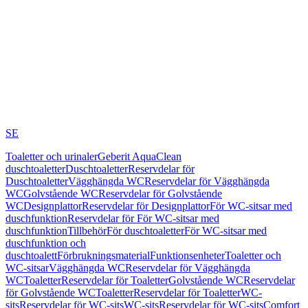
SE
Toaletter och urinaler
Geberit AquaClean
duschtoaletter
Duschtoaletter
Reservdelar för
Duschtoaletter
Vägghängda WC
Reservdelar för Vägghängda
WC
Golvstående WC
Reservdelar för Golvstående
WC
Designplattor
Reservdelar för Designplattor
För WC-sitsar med
duschfunktion
Reservdelar för För WC-sitsar med
duschfunktion
Tillbehör
För duschtoaletter
För WC-sitsar med
duschfunktion och
duschtoalett
Förbrukningsmaterial
Funktionsenheter
Toaletter och
WC-sitsar
Vägghängda WC
Reservdelar för Vägghängda
WC
Toaletter
Reservdelar för Toaletter
Golvstående WC
Reservdelar
för Golvstående WC
Toaletter
Reservdelar för Toaletter
WC-
sits
Reservdelar för WC-sits
WC-sits
Reservdelar för WC-sits
Comfort