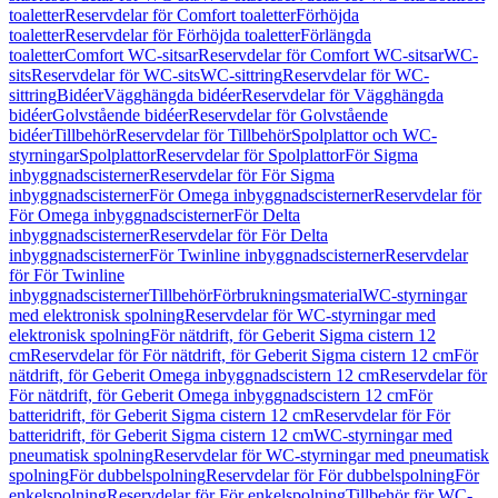
toaletter
Reservdelar för Comfort toaletter
Förhöjda
toaletter
Reservdelar för Förhöjda toaletter
Förlängda
toaletter
Comfort WC-sitsar
Reservdelar för Comfort WC-sitsar
WC-
sits
Reservdelar för WC-sits
WC-sittring
Reservdelar för WC-
sittring
Bidéer
Vägghängda bidéer
Reservdelar för Vägghängda
bidéer
Golvstående bidéer
Reservdelar för Golvstående
bidéer
Tillbehör
Reservdelar för Tillbehör
Spolplattor och WC-
styrningar
Spolplattor
Reservdelar för Spolplattor
För Sigma
inbyggnadscisterner
Reservdelar för För Sigma
inbyggnadscisterner
För Omega inbyggnadscisterner
Reservdelar för
För Omega inbyggnadscisterner
För Delta
inbyggnadscisterner
Reservdelar för För Delta
inbyggnadscisterner
För Twinline inbyggnadscisterner
Reservdelar
för För Twinline
inbyggnadscisterner
Tillbehör
Förbrukningsmaterial
WC-styrningar
med elektronisk spolning
Reservdelar för WC-styrningar med
elektronisk spolning
För nätdrift, för Geberit Sigma cistern 12
cm
Reservdelar för För nätdrift, för Geberit Sigma cistern 12 cm
För
nätdrift, för Geberit Omega inbyggnadscistern 12 cm
Reservdelar för
För nätdrift, för Geberit Omega inbyggnadscistern 12 cm
För
batteridrift, för Geberit Sigma cistern 12 cm
Reservdelar för För
batteridrift, för Geberit Sigma cistern 12 cm
WC-styrningar med
pneumatisk spolning
Reservdelar för WC-styrningar med pneumatisk
spolning
För dubbelspolning
Reservdelar för För dubbelspolning
För
enkelspolning
Reservdelar för För enkelspolning
Tillbehör för WC-