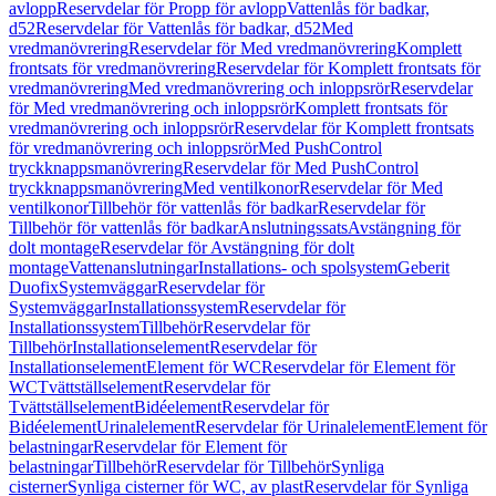
avlopp
Reservdelar för Propp för avlopp
Vattenlås för badkar,
d52
Reservdelar för Vattenlås för badkar, d52
Med
vredmanövrering
Reservdelar för Med vredmanövrering
Komplett
frontsats för vredmanövrering
Reservdelar för Komplett frontsats för
vredmanövrering
Med vredmanövrering och inloppsrör
Reservdelar
för Med vredmanövrering och inloppsrör
Komplett frontsats för
vredmanövrering och inloppsrör
Reservdelar för Komplett frontsats
för vredmanövrering och inloppsrör
Med PushControl
tryckknappsmanövrering
Reservdelar för Med PushControl
tryckknappsmanövrering
Med ventilkonor
Reservdelar för Med
ventilkonor
Tillbehör för vattenlås för badkar
Reservdelar för
Tillbehör för vattenlås för badkar
Anslutningssats
Avstängning för
dolt montage
Reservdelar för Avstängning för dolt
montage
Vattenanslutningar
Installations- och spolsystem
Geberit
Duofix
Systemväggar
Reservdelar för
Systemväggar
Installationssystem
Reservdelar för
Installationssystem
Tillbehör
Reservdelar för
Tillbehör
Installationselement
Reservdelar för
Installationselement
Element för WC
Reservdelar för Element för
WC
Tvättställselement
Reservdelar för
Tvättställselement
Bidéelement
Reservdelar för
Bidéelement
Urinalelement
Reservdelar för Urinalelement
Element för
belastningar
Reservdelar för Element för
belastningar
Tillbehör
Reservdelar för Tillbehör
Synliga
cisterner
Synliga cisterner för WC, av plast
Reservdelar för Synliga