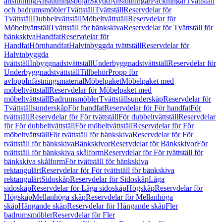
anslutning
Anslutningsböjar
Skydd
Anslutningar
Packningar
Tvättställ
och badrumsmöbler
Tvättställ
Tvättställ
Reservdelar för
Tvättställ
Dubbeltvättställ
Möbeltvättställ
Reservdelar för
Möbeltvättställ
Tvättställ för bänkskiva
Reservdelar för Tvättställ för
bänkskiva
Handfat
Reservdelar för
Handfat
Hörnhandfat
Halvinbyggda tvättställ
Reservdelar för
Halvinbyggda
tvättställ
Inbyggnadstvättställ
Underbyggnadstvättställ
Reservdelar för
Underbyggnadstvättställ
Tillbehör
Propp för
avlopp
Infästningsmaterial
Möbelpaket
Möbelpaket med
möbeltvättställ
Reservdelar för Möbelpaket med
möbeltvättställ
Badrumsmöbler
Tvättställsunderskåp
Reservdelar för
Tvättställsunderskåp
För handfat
Reservdelar för För handfat
För
tvättställ
Reservdelar för För tvättställ
För dubbeltvättställ
Reservdelar
för För dubbeltvättställ
För möbeltvättställ
Reservdelar för För
möbeltvättställ
För tvättställ för bänkskiva
Reservdelar för För
tvättställ för bänkskiva
Bänkskivor
Reservdelar för Bänkskivor
För
tvättställ för bänkskiva skålform
Reservdelar för För tvättställ för
bänkskiva skålform
För tvättställ för bänkskiva
rektangulärt
Reservdelar för För tvättställ för bänkskiva
rektangulärt
Sidoskåp
Reservdelar för Sidoskåp
Låga
sidoskåp
Reservdelar för Låga sidoskåp
Högskåp
Reservdelar för
Högskåp
Mellanhöga skåp
Reservdelar för Mellanhöga
skåp
Hängande skåp
Reservdelar för Hängande skåp
Fler
badrumsmöbler
Reservdelar för Fler