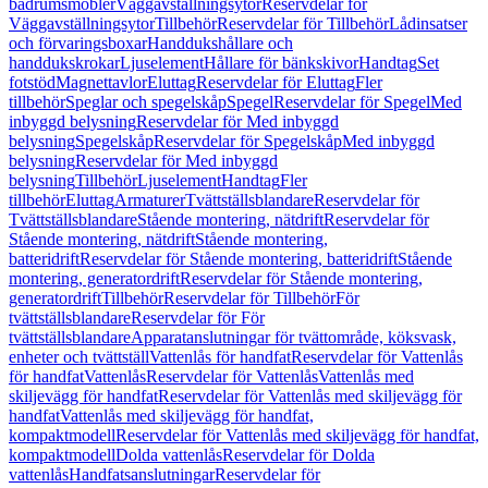
badrumsmöbler
Väggavställningsytor
Reservdelar för
Väggavställningsytor
Tillbehör
Reservdelar för Tillbehör
Lådinsatser
och förvaringsboxar
Handdukshållare och
handdukskrokar
Ljuselement
Hållare för bänkskivor
Handtag
Set
fotstöd
Magnettavlor
Eluttag
Reservdelar för Eluttag
Fler
tillbehör
Speglar och spegelskåp
Spegel
Reservdelar för Spegel
Med
inbyggd belysning
Reservdelar för Med inbyggd
belysning
Spegelskåp
Reservdelar för Spegelskåp
Med inbyggd
belysning
Reservdelar för Med inbyggd
belysning
Tillbehör
Ljuselement
Handtag
Fler
tillbehör
Eluttag
Armaturer
Tvättställsblandare
Reservdelar för
Tvättställsblandare
Stående montering, nätdrift
Reservdelar för
Stående montering, nätdrift
Stående montering,
batteridrift
Reservdelar för Stående montering, batteridrift
Stående
montering, generatordrift
Reservdelar för Stående montering,
generatordrift
Tillbehör
Reservdelar för Tillbehör
För
tvättställsblandare
Reservdelar för För
tvättställsblandare
Apparatanslutningar för tvättområde, köksvask,
enheter och tvättställ
Vattenlås för handfat
Reservdelar för Vattenlås
för handfat
Vattenlås
Reservdelar för Vattenlås
Vattenlås med
skiljevägg för handfat
Reservdelar för Vattenlås med skiljevägg för
handfat
Vattenlås med skiljevägg för handfat,
kompaktmodell
Reservdelar för Vattenlås med skiljevägg för handfat,
kompaktmodell
Dolda vattenlås
Reservdelar för Dolda
vattenlås
Handfatsanslutningar
Reservdelar för