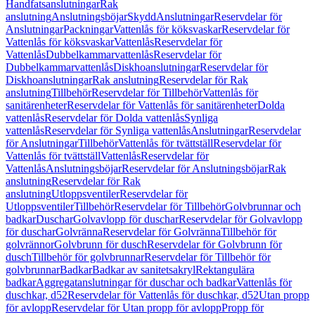
Handfatsanslutningar
Rak
anslutning
Anslutningsböjar
Skydd
Anslutningar
Reservdelar för
Anslutningar
Packningar
Vattenlås för köksvaskar
Reservdelar för
Vattenlås för köksvaskar
Vattenlås
Reservdelar för
Vattenlås
Dubbelkammarvattenlås
Reservdelar för
Dubbelkammarvattenlås
Diskhoanslutningar
Reservdelar för
Diskhoanslutningar
Rak anslutning
Reservdelar för Rak
anslutning
Tillbehör
Reservdelar för Tillbehör
Vattenlås för
sanitärenheter
Reservdelar för Vattenlås för sanitärenheter
Dolda
vattenlås
Reservdelar för Dolda vattenlås
Synliga
vattenlås
Reservdelar för Synliga vattenlås
Anslutningar
Reservdelar
för Anslutningar
Tillbehör
Vattenlås för tvättställ
Reservdelar för
Vattenlås för tvättställ
Vattenlås
Reservdelar för
Vattenlås
Anslutningsböjar
Reservdelar för Anslutningsböjar
Rak
anslutning
Reservdelar för Rak
anslutning
Utloppsventiler
Reservdelar för
Utloppsventiler
Tillbehör
Reservdelar för Tillbehör
Golvbrunnar och
badkar
Duschar
Golvavlopp för duschar
Reservdelar för Golvavlopp
för duschar
Golvränna
Reservdelar för Golvränna
Tillbehör för
golvrännor
Golvbrunn för dusch
Reservdelar för Golvbrunn för
dusch
Tillbehör för golvbrunnar
Reservdelar för Tillbehör för
golvbrunnar
Badkar
Badkar av sanitetsakryl
Rektangulära
badkar
Aggregatanslutningar för duschar och badkar
Vattenlås för
duschkar, d52
Reservdelar för Vattenlås för duschkar, d52
Utan propp
för avlopp
Reservdelar för Utan propp för avlopp
Propp för