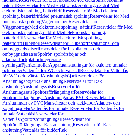
nätdrift
Reservdelar för Med elektronisk spolning, nätdrift
Med
elektronisk spolning, batteridrift
Reservdelar för Med elektronisk
spolning, batteridrift
Med pneumatisk spolning
Reservdelar för Med
pneumatisk spolning
Väggmontage
Reservdelar för
Väggmontage
Med elektronisk spolning, nätdrift
Reservdelar för Med
elektronisk spolning, nätdrift
Med elektronisk spolning,
batteridrift
Reservdelar för Med elektronisk spolning,
batteridrift
Tillbehör
Reservdelar för Tillbehör
Installations- och
ombyggnadssatser
Reservdelar för Installations- och
ombyggnadssatser
Spolrör, spolrörsböjar och
adaptrar
Täckplattor
Integrerade
styrningar
Fjärrkontroller
Apparatanslutningar för toaletter, urinaler
och bidéer
Vattenlås för WC och tvättställ
Reservdelar för Vattenlås
för WC och tvättställ
Anslutningsböjar
Reservdelar för
Anslutningsböjar
Rak anslutning
Reservdelar för Rak
anslutning
Anslutningssats
Reservdelar för
Anslutningssats
Spolrörsförlängningar
Reservdelar för
Spolrörsförlängningar
Anslutningar av PVC
Reservdelar för
Anslutningar av PVC
Manschetter och täckkåpor
Adapter- och
kopplingsdelar
Vattenlås för urinaler
Reservdelar för Vattenlås för
urinaler
Vattenlås
Reservdelar för
Vattenlås
Spolrörsförlängningar
Reservdelar för
Spolrörsförlängningar
Rak anslutning
Reservdelar för Rak
anslutning
Vattenlås för bidéer
Rak