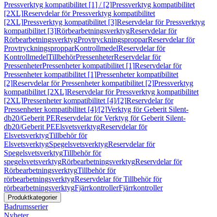
Pressverktyg kompatibilitet [1] / [2]
Pressverktyg kompatibilitet
[2XL]
Reservdelar för Pressverktyg kompatibilitet
[2XL]
Pressverktyg kompatibilitet [3]
Reservdelar för Pressverktyg
kompatibilitet [3]
Rörbearbetningsverktyg
Reservdelar för
Rörbearbetningsverktyg
Provtryckningsproppar
Reservdelar för
Provtryckningsproppar
Kontrollmedel
Reservdelar för
Kontrollmedel
Tillbehör
Pressenheter
Reservdelar för
Pressenheter
Pressenheter kompatibilitet [1]
Reservdelar för
Pressenheter kompatibilitet [1]
Pressenheter kompatibilitet
[2]
Reservdelar för Pressenheter kompatibilitet [2]
Pressverktyg
kompatibilitet [2XL]
Reservdelar för Pressverktyg kompatibilitet
[2XL]
Pressenheter kompatibilitet [4]/[2]
Reservdelar för
Pressenheter kompatibilitet [4]/[2]
Verktyg för Geberit Silent-
db20/Geberit PE
Reservdelar för Verktyg för Geberit Silent-
db20/Geberit PE
Elsvetsverktyg
Reservdelar för
Elsvetsverktyg
Tillbehör för
Elsvetsverktyg
Spegelsvetsverktyg
Reservdelar för
Spegelsvetsverktyg
Tillbehör för
spegelsvetsverktyg
Rörbearbetningsverktyg
Reservdelar för
Rörbearbetningsverktyg
Tillbehör för
rörbearbetningsverktyg
Reservdelar för Tillbehör för
rörbearbetningsverktyg
Fjärrkontroller
Fjärrkontroller
Produktkategorier
Badrumsserier
Nyheter