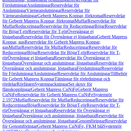
Förslutningar
Anslutningar
Reservdelar för
Anslutningar
Värmeanslutningar
Reservdelar för
Värmeanslutningar
Geberit Mapress Koppar, förkromat
Reservdelar
för Geberit Mapress Koppar, förkromat
Muffar
Reservdelar för
Muffar
Reduceringar
Reservdelar för Reduceringar
Böjar
Reservdelar
för Böjar
T-rör
Reservdelar för T-rör
Övergångar ej
löstagbara
Reservdelar för Övergångar ej löstagbara
Geberit Mapress
Koppar, gas
Reservdelar för Geberit Mapress Koppar,
gas
Muffar
Reservdelar för Muffar
Reduceringar
Reservdelar för
Reduceringar
Böjar
Reservdelar för Böjar
T-rör
Reservdelar för T-
rör
Övergångar ej löstagbara
Reservdelar för Övergångar ej
löstagbara
Övergångar och anslutningar, löstagbara
Reservdelar för
Övergångar och anslutningar, löstagbara
Förslutningar
Reservdelar
för Förslutningar
Anslutningar
Reservdelar för Anslutningar
Tillbehör
för Geberit Mapress Koppar
Tätningar för rörledningar och
rördelar
Rörfästen
Systempackningar
Set skruv för
flänskopplingar
Geberit Mapress CuNiFe
Geberit Mapress
CuNiFe
Reservdelar för Geberit Mapress CuNiFe
Systemrör
2.1972
Muffar
Reservdelar för Muffar
Reduceringar
Reservdelar för
Reduceringar
Böjar
Reservdelar för Böjar
T-rör
Reservdelar för T-
rör
Övergångar ej löstagbara
Reservdelar för Övergångar ej
löstagbara
Övergångar och anslutningar, löstagbara
Reservdelar för
Övergångar och anslutningar, löstagbara
Genomföringar
Reservdelar
för Genomföringar
Geberit Mapress CuNiFe, FKM blå
Systemrör