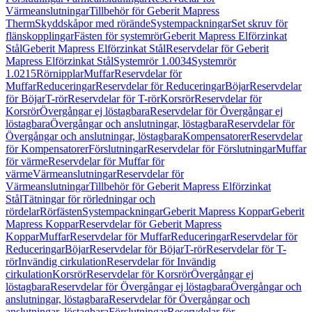
Värmeanslutningar
Tillbehör för Geberit Mapress
Therm
Skyddskåpor med rörände
Systempackningar
Set skruv för
flänskopplingar
Fästen för systemrör
Geberit Mapress Elförzinkat
Stål
Geberit Mapress Elförzinkat Stål
Reservdelar för Geberit
Mapress Elförzinkat Stål
Systemrör 1.0034
Systemrör
1.0215
Rörnipplar
Muffar
Reservdelar för
Muffar
Reduceringar
Reservdelar för Reduceringar
Böjar
Reservdelar
för Böjar
T-rör
Reservdelar för T-rör
Korsrör
Reservdelar för
Korsrör
Övergångar ej löstagbara
Reservdelar för Övergångar ej
löstagbara
Övergångar och anslutningar, löstagbara
Reservdelar för
Övergångar och anslutningar, löstagbara
Kompensatorer
Reservdelar
för Kompensatorer
Förslutningar
Reservdelar för Förslutningar
Muffar
för värme
Reservdelar för Muffar för
värme
Värmeanslutningar
Reservdelar för
Värmeanslutningar
Tillbehör för Geberit Mapress Elförzinkat
Stål
Tätningar för rörledningar och
rördelar
Rörfästen
Systempackningar
Geberit Mapress Koppar
Geberit
Mapress Koppar
Reservdelar för Geberit Mapress
Koppar
Muffar
Reservdelar för Muffar
Reduceringar
Reservdelar för
Reduceringar
Böjar
Reservdelar för Böjar
T-rör
Reservdelar för T-
rör
Invändig cirkulation
Reservdelar för Invändig
cirkulation
Korsrör
Reservdelar för Korsrör
Övergångar ej
löstagbara
Reservdelar för Övergångar ej löstagbara
Övergångar och
anslutningar, löstagbara
Reservdelar för Övergångar och
anslutningar, löstagbara
Förslutningar
Reservdelar för