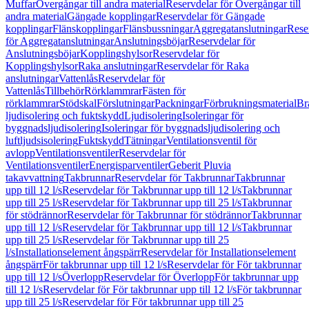
Muffar
Övergångar till andra material
Reservdelar för Övergångar till
andra material
Gängade kopplingar
Reservdelar för Gängade
kopplingar
Flänskopplingar
Flänsbussningar
Aggregatanslutningar
Rese
för Aggregatanslutningar
Anslutningsböjar
Reservdelar för
Anslutningsböjar
Kopplingshylsor
Reservdelar för
Kopplingshylsor
Raka anslutningar
Reservdelar för Raka
anslutningar
Vattenlås
Reservdelar för
Vattenlås
Tillbehör
Rörklammrar
Fästen för
rörklammrar
Stödskal
Förslutningar
Packningar
Förbrukningsmaterial
Br
ljudisolering och fuktskydd
Ljudisolering
Isoleringar för
byggnadsljudisolering
Isoleringar för byggnadsljudisolering och
luftljudsisolering
Fuktskydd
Tätningar
Ventilationsventil för
avlopp
Ventilationsventiler
Reservdelar för
Ventilationsventiler
Energisparventiler
Geberit Pluvia
takavvattning
Takbrunnar
Reservdelar för Takbrunnar
Takbrunnar
upp till 12 l/s
Reservdelar för Takbrunnar upp till 12 l/s
Takbrunnar
upp till 25 l/s
Reservdelar för Takbrunnar upp till 25 l/s
Takbrunnar
för stödrännor
Reservdelar för Takbrunnar för stödrännor
Takbrunnar
upp till 12 l/s
Reservdelar för Takbrunnar upp till 12 l/s
Takbrunnar
upp till 25 l/s
Reservdelar för Takbrunnar upp till 25
l/s
Installationselement ångspärr
Reservdelar för Installationselement
ångspärr
För takbrunnar upp till 12 l/s
Reservdelar för För takbrunnar
upp till 12 l/s
Överlopp
Reservdelar för Överlopp
För takbrunnar upp
till 12 l/s
Reservdelar för För takbrunnar upp till 12 l/s
För takbrunnar
upp till 25 l/s
Reservdelar för För takbrunnar upp till 25