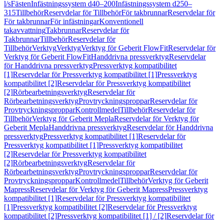
l/s
Fästen
Infästningssystem d40–200
Infästningssystem d250–
315
Tillbehör
Reservdelar för Tillbehör
För takbrunnar
Reservdelar för
För takbrunnar
För infästningar
Konventionell
takavvattning
Takbrunnar
Reservdelar för
Takbrunnar
Tillbehör
Reservdelar för
Tillbehör
Verktyg
Verktyg
Verktyg för Geberit FlowFit
Reservdelar för
Verktyg för Geberit FlowFit
Handdrivna pressverktyg
Reservdelar
för Handdrivna pressverktyg
Pressverktyg kompatibilitet
[1]
Reservdelar för Pressverktyg kompatibilitet [1]
Pressverktyg
kompatibilitet [2]
Reservdelar för Pressverktyg kompatibilitet
[2]
Rörbearbetningsverktyg
Reservdelar för
Rörbearbetningsverktyg
Provtryckningsproppar
Reservdelar för
Provtryckningsproppar
Kontrollmedel
Tillbehör
Reservdelar för
Tillbehör
Verktyg för Geberit Mepla
Reservdelar för Verktyg för
Geberit Mepla
Handdrivna pressverktyg
Reservdelar för Handdrivna
pressverktyg
Pressverktyg kompatibilitet [1]
Reservdelar för
Pressverktyg kompatibilitet [1]
Pressverktyg kompatibilitet
[2]
Reservdelar för Pressverktyg kompatibilitet
[2]
Rörbearbetningsverktyg
Reservdelar för
Rörbearbetningsverktyg
Provtryckningsproppar
Reservdelar för
Provtryckningsproppar
Kontrollmedel
Tillbehör
Verktyg för Geberit
Mapress
Reservdelar för Verktyg för Geberit Mapress
Pressverktyg
kompatibilitet [1]
Reservdelar för Pressverktyg kompatibilitet
[1]
Pressverktyg kompatibilitet [2]
Reservdelar för Pressverktyg
kompatibilitet [2]
Pressverktyg kompatibilitet [1] / [2]
Reservdelar för