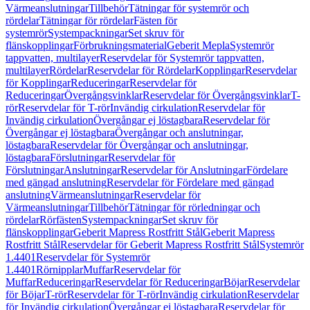
Värmeanslutningar
Tillbehör
Tätningar för systemrör och
rördelar
Tätningar för rördelar
Fästen för
systemrör
Systempackningar
Set skruv för
flänskopplingar
Förbrukningsmaterial
Geberit Mepla
Systemrör
tappvatten, multilayer
Reservdelar för Systemrör tappvatten,
multilayer
Rördelar
Reservdelar för Rördelar
Kopplingar
Reservdelar
för Kopplingar
Reduceringar
Reservdelar för
Reduceringar
Övergångsvinklar
Reservdelar för Övergångsvinklar
T-
rör
Reservdelar för T-rör
Invändig cirkulation
Reservdelar för
Invändig cirkulation
Övergångar ej löstagbara
Reservdelar för
Övergångar ej löstagbara
Övergångar och anslutningar,
löstagbara
Reservdelar för Övergångar och anslutningar,
löstagbara
Förslutningar
Reservdelar för
Förslutningar
Anslutningar
Reservdelar för Anslutningar
Fördelare
med gängad anslutning
Reservdelar för Fördelare med gängad
anslutning
Värmeanslutningar
Reservdelar för
Värmeanslutningar
Tillbehör
Tätningar för rörledningar och
rördelar
Rörfästen
Systempackningar
Set skruv för
flänskopplingar
Geberit Mapress Rostfritt Stål
Geberit Mapress
Rostfritt Stål
Reservdelar för Geberit Mapress Rostfritt Stål
Systemrör
1.4401
Reservdelar för Systemrör
1.4401
Rörnipplar
Muffar
Reservdelar för
Muffar
Reduceringar
Reservdelar för Reduceringar
Böjar
Reservdelar
för Böjar
T-rör
Reservdelar för T-rör
Invändig cirkulation
Reservdelar
för Invändig cirkulation
Övergångar ej löstagbara
Reservdelar för