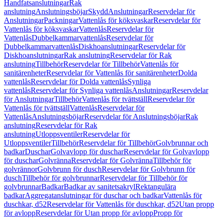
Handfatsanslutningar
Rak
anslutning
Anslutningsböjar
Skydd
Anslutningar
Reservdelar för
Anslutningar
Packningar
Vattenlås för köksvaskar
Reservdelar för
Vattenlås för köksvaskar
Vattenlås
Reservdelar för
Vattenlås
Dubbelkammarvattenlås
Reservdelar för
Dubbelkammarvattenlås
Diskhoanslutningar
Reservdelar för
Diskhoanslutningar
Rak anslutning
Reservdelar för Rak
anslutning
Tillbehör
Reservdelar för Tillbehör
Vattenlås för
sanitärenheter
Reservdelar för Vattenlås för sanitärenheter
Dolda
vattenlås
Reservdelar för Dolda vattenlås
Synliga
vattenlås
Reservdelar för Synliga vattenlås
Anslutningar
Reservdelar
för Anslutningar
Tillbehör
Vattenlås för tvättställ
Reservdelar för
Vattenlås för tvättställ
Vattenlås
Reservdelar för
Vattenlås
Anslutningsböjar
Reservdelar för Anslutningsböjar
Rak
anslutning
Reservdelar för Rak
anslutning
Utloppsventiler
Reservdelar för
Utloppsventiler
Tillbehör
Reservdelar för Tillbehör
Golvbrunnar och
badkar
Duschar
Golvavlopp för duschar
Reservdelar för Golvavlopp
för duschar
Golvränna
Reservdelar för Golvränna
Tillbehör för
golvrännor
Golvbrunn för dusch
Reservdelar för Golvbrunn för
dusch
Tillbehör för golvbrunnar
Reservdelar för Tillbehör för
golvbrunnar
Badkar
Badkar av sanitetsakryl
Rektangulära
badkar
Aggregatanslutningar för duschar och badkar
Vattenlås för
duschkar, d52
Reservdelar för Vattenlås för duschkar, d52
Utan propp
för avlopp
Reservdelar för Utan propp för avlopp
Propp för