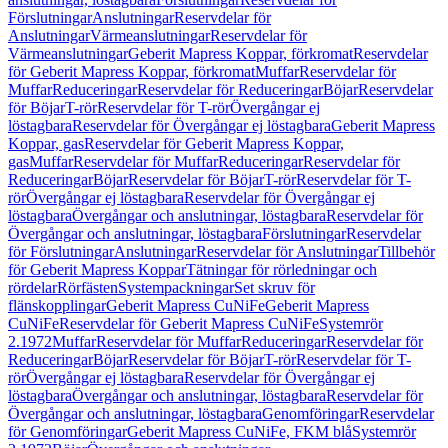
Förslutningar
Anslutningar
Reservdelar för
Anslutningar
Värmeanslutningar
Reservdelar för
Värmeanslutningar
Geberit Mapress Koppar, förkromat
Reservdelar
för Geberit Mapress Koppar, förkromat
Muffar
Reservdelar för
Muffar
Reduceringar
Reservdelar för Reduceringar
Böjar
Reservdelar
för Böjar
T-rör
Reservdelar för T-rör
Övergångar ej
löstagbara
Reservdelar för Övergångar ej löstagbara
Geberit Mapress
Koppar, gas
Reservdelar för Geberit Mapress Koppar,
gas
Muffar
Reservdelar för Muffar
Reduceringar
Reservdelar för
Reduceringar
Böjar
Reservdelar för Böjar
T-rör
Reservdelar för T-
rör
Övergångar ej löstagbara
Reservdelar för Övergångar ej
löstagbara
Övergångar och anslutningar, löstagbara
Reservdelar för
Övergångar och anslutningar, löstagbara
Förslutningar
Reservdelar
för Förslutningar
Anslutningar
Reservdelar för Anslutningar
Tillbehör
för Geberit Mapress Koppar
Tätningar för rörledningar och
rördelar
Rörfästen
Systempackningar
Set skruv för
flänskopplingar
Geberit Mapress CuNiFe
Geberit Mapress
CuNiFe
Reservdelar för Geberit Mapress CuNiFe
Systemrör
2.1972
Muffar
Reservdelar för Muffar
Reduceringar
Reservdelar för
Reduceringar
Böjar
Reservdelar för Böjar
T-rör
Reservdelar för T-
rör
Övergångar ej löstagbara
Reservdelar för Övergångar ej
löstagbara
Övergångar och anslutningar, löstagbara
Reservdelar för
Övergångar och anslutningar, löstagbara
Genomföringar
Reservdelar
för Genomföringar
Geberit Mapress CuNiFe, FKM blå
Systemrör