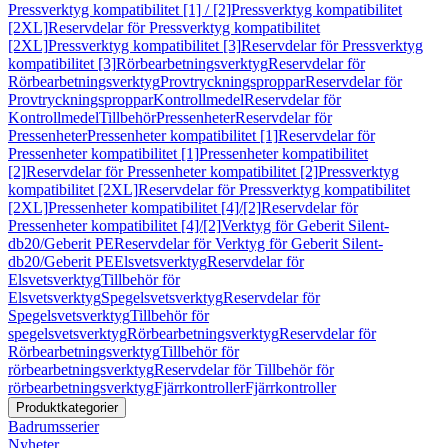
Pressverktyg kompatibilitet [1] / [2]
Pressverktyg kompatibilitet
[2XL]
Reservdelar för Pressverktyg kompatibilitet
[2XL]
Pressverktyg kompatibilitet [3]
Reservdelar för Pressverktyg
kompatibilitet [3]
Rörbearbetningsverktyg
Reservdelar för
Rörbearbetningsverktyg
Provtryckningsproppar
Reservdelar för
Provtryckningsproppar
Kontrollmedel
Reservdelar för
Kontrollmedel
Tillbehör
Pressenheter
Reservdelar för
Pressenheter
Pressenheter kompatibilitet [1]
Reservdelar för
Pressenheter kompatibilitet [1]
Pressenheter kompatibilitet
[2]
Reservdelar för Pressenheter kompatibilitet [2]
Pressverktyg
kompatibilitet [2XL]
Reservdelar för Pressverktyg kompatibilitet
[2XL]
Pressenheter kompatibilitet [4]/[2]
Reservdelar för
Pressenheter kompatibilitet [4]/[2]
Verktyg för Geberit Silent-
db20/Geberit PE
Reservdelar för Verktyg för Geberit Silent-
db20/Geberit PE
Elsvetsverktyg
Reservdelar för
Elsvetsverktyg
Tillbehör för
Elsvetsverktyg
Spegelsvetsverktyg
Reservdelar för
Spegelsvetsverktyg
Tillbehör för
spegelsvetsverktyg
Rörbearbetningsverktyg
Reservdelar för
Rörbearbetningsverktyg
Tillbehör för
rörbearbetningsverktyg
Reservdelar för Tillbehör för
rörbearbetningsverktyg
Fjärrkontroller
Fjärrkontroller
Produktkategorier
Badrumsserier
Nyheter