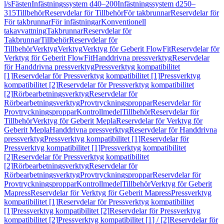
l/s
Fästen
Infästningssystem d40–200
Infästningssystem d250–
315
Tillbehör
Reservdelar för Tillbehör
För takbrunnar
Reservdelar för
För takbrunnar
För infästningar
Konventionell
takavvattning
Takbrunnar
Reservdelar för
Takbrunnar
Tillbehör
Reservdelar för
Tillbehör
Verktyg
Verktyg
Verktyg för Geberit FlowFit
Reservdelar för
Verktyg för Geberit FlowFit
Handdrivna pressverktyg
Reservdelar
för Handdrivna pressverktyg
Pressverktyg kompatibilitet
[1]
Reservdelar för Pressverktyg kompatibilitet [1]
Pressverktyg
kompatibilitet [2]
Reservdelar för Pressverktyg kompatibilitet
[2]
Rörbearbetningsverktyg
Reservdelar för
Rörbearbetningsverktyg
Provtryckningsproppar
Reservdelar för
Provtryckningsproppar
Kontrollmedel
Tillbehör
Reservdelar för
Tillbehör
Verktyg för Geberit Mepla
Reservdelar för Verktyg för
Geberit Mepla
Handdrivna pressverktyg
Reservdelar för Handdrivna
pressverktyg
Pressverktyg kompatibilitet [1]
Reservdelar för
Pressverktyg kompatibilitet [1]
Pressverktyg kompatibilitet
[2]
Reservdelar för Pressverktyg kompatibilitet
[2]
Rörbearbetningsverktyg
Reservdelar för
Rörbearbetningsverktyg
Provtryckningsproppar
Reservdelar för
Provtryckningsproppar
Kontrollmedel
Tillbehör
Verktyg för Geberit
Mapress
Reservdelar för Verktyg för Geberit Mapress
Pressverktyg
kompatibilitet [1]
Reservdelar för Pressverktyg kompatibilitet
[1]
Pressverktyg kompatibilitet [2]
Reservdelar för Pressverktyg
kompatibilitet [2]
Pressverktyg kompatibilitet [1] / [2]
Reservdelar för