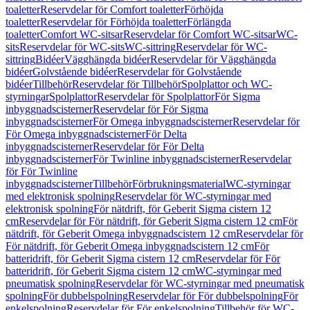
toaletter
Reservdelar för Comfort toaletter
Förhöjda
toaletter
Reservdelar för Förhöjda toaletter
Förlängda
toaletter
Comfort WC-sitsar
Reservdelar för Comfort WC-sitsar
WC-
sits
Reservdelar för WC-sits
WC-sittring
Reservdelar för WC-
sittring
Bidéer
Vägghängda bidéer
Reservdelar för Vägghängda
bidéer
Golvstående bidéer
Reservdelar för Golvstående
bidéer
Tillbehör
Reservdelar för Tillbehör
Spolplattor och WC-
styrningar
Spolplattor
Reservdelar för Spolplattor
För Sigma
inbyggnadscisterner
Reservdelar för För Sigma
inbyggnadscisterner
För Omega inbyggnadscisterner
Reservdelar för
För Omega inbyggnadscisterner
För Delta
inbyggnadscisterner
Reservdelar för För Delta
inbyggnadscisterner
För Twinline inbyggnadscisterner
Reservdelar
för För Twinline
inbyggnadscisterner
Tillbehör
Förbrukningsmaterial
WC-styrningar
med elektronisk spolning
Reservdelar för WC-styrningar med
elektronisk spolning
För nätdrift, för Geberit Sigma cistern 12
cm
Reservdelar för För nätdrift, för Geberit Sigma cistern 12 cm
För
nätdrift, för Geberit Omega inbyggnadscistern 12 cm
Reservdelar för
För nätdrift, för Geberit Omega inbyggnadscistern 12 cm
För
batteridrift, för Geberit Sigma cistern 12 cm
Reservdelar för För
batteridrift, för Geberit Sigma cistern 12 cm
WC-styrningar med
pneumatisk spolning
Reservdelar för WC-styrningar med pneumatisk
spolning
För dubbelspolning
Reservdelar för För dubbelspolning
För
enkelspolning
Reservdelar för För enkelspolning
Tillbehör för WC-