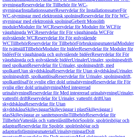
styrningar
Reservdelar för Tillbehör för WC-
styrningar
Installationssatser
Reservdelar för Installationssatser
För
WC-styrningar med elektronisk spolning
Reservdelar för För WC-
styrningar med elektronisk spolning
Geberit Monolith
moduler
Moduler för WC
Reservdelar för Moduler för WC
För
vägghängda WC
Reservdelar för För vägghängda WC
För
golvstående WC
Reservdelar för För golvstående
WC
Tillbehör
Reservdelar för Tillbehör
Förbrukningsmaterial
Moduler
för tvättställ
Tillbehör
Moduler för bidéer
Reservdelar för Moduler för
bidéer
För vägghängda och golvstående bidéer
Reservdelar för För
vägghängda och golvstående bidéer
Urinaler
Urinaler, spolningsdrift,
med spolkant
Reservdelar för Urinaler, spolningsdrift, med
spolkant
Utan skyddskåpa
Reservdelar för Utan skyddskåpa
Urinaler,
spolningsdrift, spolkantlösa
Reservdelar för Urinaler, spolningsdrift,
spolkantlösa
För synlig eller dold urinalstyrning
Reservdelar för För
synlig eller dold urinalstyrning
Med integrerad
urinalstyrning
Reservdelar för Med integrerad urinalstyrning
Urinaler,
vattenfri drift
Reservdelar för Urinaler, vattenfri drift
Utan
skyddskåpa
Reservdelar för Utan
skyddskåpa
Skiljeväggar
Skiljeväggar i plast
Skiljeväggar i
glas
Skiljeväggar av sanitetsporslin
Tillbehör
Reservdelar för
Tillbehör
Vattenlås och vattenlåstillbehör
Spolrör, spolrörsböjar och
adaptrar
Reservdelar för Spolrör, spolrörsböjar och
adaptrar
Infästningsmaterial
Urinalstyrningar
Dolt
montage
Reservdelar för Dolt montage
Med elektronisk spolning,