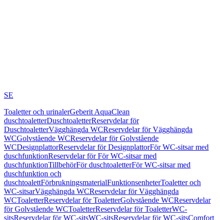
SE
Toaletter och urinaler
Geberit AquaClean
duschtoaletter
Duschtoaletter
Reservdelar för
Duschtoaletter
Vägghängda WC
Reservdelar för Vägghängda
WC
Golvstående WC
Reservdelar för Golvstående
WC
Designplattor
Reservdelar för Designplattor
För WC-sitsar med
duschfunktion
Reservdelar för För WC-sitsar med
duschfunktion
Tillbehör
För duschtoaletter
För WC-sitsar med
duschfunktion och
duschtoalett
Förbrukningsmaterial
Funktionsenheter
Toaletter och
WC-sitsar
Vägghängda WC
Reservdelar för Vägghängda
WC
Toaletter
Reservdelar för Toaletter
Golvstående WC
Reservdelar
för Golvstående WC
Toaletter
Reservdelar för Toaletter
WC-
sits
Reservdelar för WC-sits
WC-sits
Reservdelar för WC-sits
Comfort