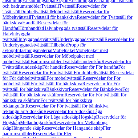
anslutning
Anslutningsböjar
Skydd
Anslutningar
Packningar
Tvättställ
och badrumsmöbler
Tvättställ
Tvättställ
Reservdelar för
Tvättställ
Dubbeltvättställ
Möbeltvättställ
Reservdelar för
Möbeltvättställ
Tvättställ för bänkskiva
Reservdelar för Tvättställ för
bänkskiva
Handfat
Reservdelar för
Handfat
Hörnhandfat
Halvinbyggda tvättställ
Reservdelar för
Halvinbyggda
tvättställ
Inbyggnadstvättställ
Underbyggnadstvättställ
Reservdelar för
Underbyggnadstvättställ
Tillbehör
Propp för
avlopp
Infästningsmaterial
Möbelpaket
Möbelpaket med
möbeltvättställ
Reservdelar för Möbelpaket med
möbeltvättställ
Badrumsmöbler
Tvättställsunderskåp
Reservdelar för
Tvättställsunderskåp
För handfat
Reservdelar för För handfat
För
tvättställ
Reservdelar för För tvättställ
För dubbeltvättställ
Reservdelar
för För dubbeltvättställ
För möbeltvättställ
Reservdelar för För
möbeltvättställ
För tvättställ för bänkskiva
Reservdelar för För
tvättställ för bänkskiva
Bänkskivor
Reservdelar för Bänkskivor
För
tvättställ för bänkskiva skålform
Reservdelar för För tvättställ för
bänkskiva skålform
För tvättställ för bänkskiva
rektangulärt
Reservdelar för För tvättställ för bänkskiva
rektangulärt
Sidoskåp
Reservdelar för Sidoskåp
Låga
sidoskåp
Reservdelar för Låga sidoskåp
Högskåp
Reservdelar för
Högskåp
Mellanhöga skåp
Reservdelar för Mellanhöga
skåp
Hängande skåp
Reservdelar för Hängande skåp
Fler
badrumsmöbler
Reservdelar för Fler