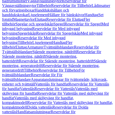
badrumsmöbler
Väggavställningsytor
Reservdelar för
Väggavställningsytor
Tillbehör
Reservdelar för Tillbehör
Lådinsatser
och förvaringsboxar
Handdukshållare och
handdukskrokar
Ljuselement
Hållare för bänkskivor
Handtag
Set
fotstöd
Magnettavlor
Eluttag
Reservdelar för Eluttag
Fler
tillbehör
Speglar och spegelskåp
Spegel
Reservdelar för Spegel
Med
inbyggd belysning
Reservdelar för Med inbyggd
belysning
Spegelskåp
Reservdelar för Spegelskåp
Med inbyggd
belysning
Reservdelar för Med inbyggd
belysning
Tillbehör
Ljuselement
Handtag
Fler
tillbehör
Eluttag
Armaturer
Tvättställsblandare
Reservdelar för
Tvättställsblandare
Stående montering, nätdrift
Reservdelar för
Stående montering, nätdrift
Stående montering,
batteridrift
Reservdelar för Stående montering, batteridrift
Stående
montering, generatordrift
Reservdelar för Stående montering,
generatordrift
Tillbehör
Reservdelar för Tillbehör
För
tvättställsblandare
Reservdelar för För
tvättställsblandare
Apparatanslutningar för tvättområde, köksvask,
enheter och tvättställ
Vattenlås för handfat
Reservdelar för Vattenlås
för handfat
Vattenlås
Reservdelar för Vattenlås
Vattenlås med
skiljevägg för handfat
Reservdelar för Vattenlås med skiljevägg för
handfat
Vattenlås med skiljevägg för handfat,
kompaktmodell
Reservdelar för Vattenlås med skiljevägg för handfat,
kompaktmodell
Dolda vattenlås
Reservdelar för Dolda
vattenlås
Handfatsanslutningar
Reservdelar för