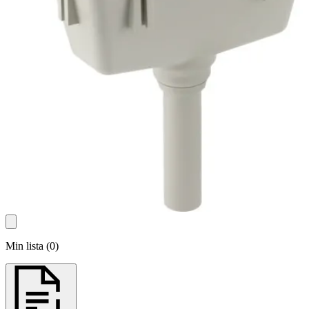
Min lista
(
0
)