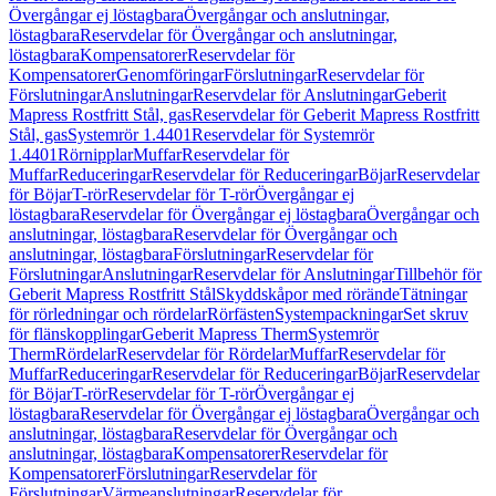
Övergångar ej löstagbara
Övergångar och anslutningar,
löstagbara
Reservdelar för Övergångar och anslutningar,
löstagbara
Kompensatorer
Reservdelar för
Kompensatorer
Genomföringar
Förslutningar
Reservdelar för
Förslutningar
Anslutningar
Reservdelar för Anslutningar
Geberit
Mapress Rostfritt Stål, gas
Reservdelar för Geberit Mapress Rostfritt
Stål, gas
Systemrör 1.4401
Reservdelar för Systemrör
1.4401
Rörnipplar
Muffar
Reservdelar för
Muffar
Reduceringar
Reservdelar för Reduceringar
Böjar
Reservdelar
för Böjar
T-rör
Reservdelar för T-rör
Övergångar ej
löstagbara
Reservdelar för Övergångar ej löstagbara
Övergångar och
anslutningar, löstagbara
Reservdelar för Övergångar och
anslutningar, löstagbara
Förslutningar
Reservdelar för
Förslutningar
Anslutningar
Reservdelar för Anslutningar
Tillbehör för
Geberit Mapress Rostfritt Stål
Skyddskåpor med rörände
Tätningar
för rörledningar och rördelar
Rörfästen
Systempackningar
Set skruv
för flänskopplingar
Geberit Mapress Therm
Systemrör
Therm
Rördelar
Reservdelar för Rördelar
Muffar
Reservdelar för
Muffar
Reduceringar
Reservdelar för Reduceringar
Böjar
Reservdelar
för Böjar
T-rör
Reservdelar för T-rör
Övergångar ej
löstagbara
Reservdelar för Övergångar ej löstagbara
Övergångar och
anslutningar, löstagbara
Reservdelar för Övergångar och
anslutningar, löstagbara
Kompensatorer
Reservdelar för
Kompensatorer
Förslutningar
Reservdelar för
Förslutningar
Värmeanslutningar
Reservdelar för