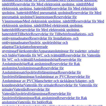
nätdrift
Reservdelar för Med elektronisk spolning, nätdrift
Med
elektronisk spolning, batteridrift
Reservdelar för Med elektronisk
spolning, batteridrift
Med pneumatisk spolning
Reservdelar för Med
pneumatisk spolning
Väggmontage
Reservdelar för
Väggmontage
Med elektronisk spolning, nätdrift
Reservdelar för Med
elektronisk spolning, nätdrift
Med elektronisk spolning,
batteridrift
Reservdelar för Med elektronisk spolning,
batteridrift
Tillbehör
Reservdelar för Tillbehör
Installations- och
ombyggnadssatser
Reservdelar för Installations- och
ombyggnadssatser
Spolrör, spolrörsböjar och
adaptrar
Täckplattor
Integrerade
styrningar
Fjärrkontroller
Apparatanslutningar för toaletter, urinaler
och bidéer
Vattenlås för WC och tvättställ
Reservdelar för Vattenlås
för WC och tvättställ
Anslutningsböjar
Reservdelar för
Anslutningsböjar
Rak anslutning
Reservdelar för Rak
anslutning
Anslutningssats
Reservdelar för
Anslutningssats
Spolrörsförlängningar
Reservdelar för
Spolrörsförlängningar
Anslutningar av PVC
Reservdelar för
Anslutningar av PVC
Manschetter och täckkåpor
Adapter- och
kopplingsdelar
Vattenlås för urinaler
Reservdelar för Vattenlås för
urinaler
Vattenlås
Reservdelar för
Vattenlås
Spolrörsförlängningar
Reservdelar för
Spolrörsförlängningar
Rak anslutning
Reservdelar för Rak
anslutning
Vattenlås för bidéer
Rak