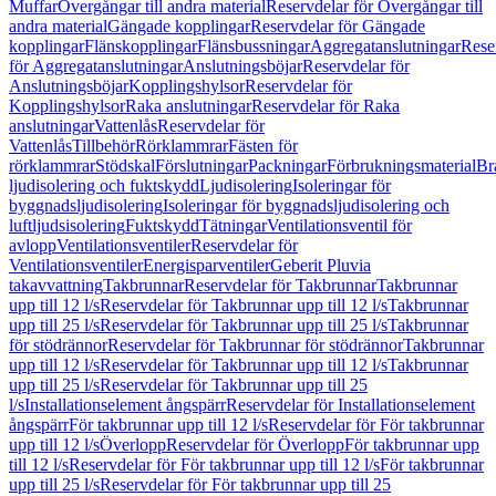
Muffar
Övergångar till andra material
Reservdelar för Övergångar till
andra material
Gängade kopplingar
Reservdelar för Gängade
kopplingar
Flänskopplingar
Flänsbussningar
Aggregatanslutningar
Rese
för Aggregatanslutningar
Anslutningsböjar
Reservdelar för
Anslutningsböjar
Kopplingshylsor
Reservdelar för
Kopplingshylsor
Raka anslutningar
Reservdelar för Raka
anslutningar
Vattenlås
Reservdelar för
Vattenlås
Tillbehör
Rörklammrar
Fästen för
rörklammrar
Stödskal
Förslutningar
Packningar
Förbrukningsmaterial
Br
ljudisolering och fuktskydd
Ljudisolering
Isoleringar för
byggnadsljudisolering
Isoleringar för byggnadsljudisolering och
luftljudsisolering
Fuktskydd
Tätningar
Ventilationsventil för
avlopp
Ventilationsventiler
Reservdelar för
Ventilationsventiler
Energisparventiler
Geberit Pluvia
takavvattning
Takbrunnar
Reservdelar för Takbrunnar
Takbrunnar
upp till 12 l/s
Reservdelar för Takbrunnar upp till 12 l/s
Takbrunnar
upp till 25 l/s
Reservdelar för Takbrunnar upp till 25 l/s
Takbrunnar
för stödrännor
Reservdelar för Takbrunnar för stödrännor
Takbrunnar
upp till 12 l/s
Reservdelar för Takbrunnar upp till 12 l/s
Takbrunnar
upp till 25 l/s
Reservdelar för Takbrunnar upp till 25
l/s
Installationselement ångspärr
Reservdelar för Installationselement
ångspärr
För takbrunnar upp till 12 l/s
Reservdelar för För takbrunnar
upp till 12 l/s
Överlopp
Reservdelar för Överlopp
För takbrunnar upp
till 12 l/s
Reservdelar för För takbrunnar upp till 12 l/s
För takbrunnar
upp till 25 l/s
Reservdelar för För takbrunnar upp till 25