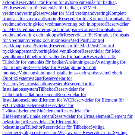
avlopp
Reservdelar för Propp för avlopp
Vattenlås för badkar,
d52
Reservdelar för Vattenlås för badkar, d52
Med
vredmanövrering
Reservdelar för Med vredmanövrering
Komplett
frontsats för vredmanövrering
Reservdelar för Komplett frontsats för
vredmanövrering
Med vredmanövrering och inloppsrör
Reservdelar
för Med vredmanövrering och inloppsrör
Komplett frontsats för
vredmanövrering och inloppsrör
Reservdelar för Komplett frontsats
för vredmanövrering och inloppsrör
Med PushControl
tryckknappsmanövrering
Reservdelar för Med PushControl
tryckknappsmanövrering
Med ventilkonor
Reservdelar för Med
ventilkonor
Tillbehör för vattenlås för badkar
Reservdelar för
Tillbehör för vattenlås för badkar
Anslutningssats
Avstängning för
dolt montage
Reservdelar för Avstängning för dolt
montage
Vattenanslutningar
Installations- och spolsystem
Geberit
Duofix
Systemväggar
Reservdelar för
Systemväggar
Installationssystem
Reservdelar för
Installationssystem
Tillbehör
Reservdelar för
Tillbehör
Installationselement
Reservdelar för
Installationselement
Element för WC
Reservdelar för Element för
WC
Tvättställselement
Reservdelar för
Tvättställselement
Bidéelement
Reservdelar för
Bidéelement
Urinalelement
Reservdelar för Urinalelement
Element för
belastningar
Reservdelar för Element för
belastningar
Tillbehör
Reservdelar för Tillbehör
Synliga
cisterner
Synliga cisterner för WC, av plast
Reservdelar för Synliga