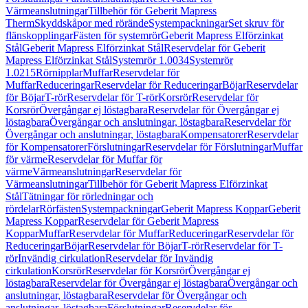
Värmeanslutningar
Tillbehör för Geberit Mapress
Therm
Skyddskåpor med rörände
Systempackningar
Set skruv för
flänskopplingar
Fästen för systemrör
Geberit Mapress Elförzinkat
Stål
Geberit Mapress Elförzinkat Stål
Reservdelar för Geberit
Mapress Elförzinkat Stål
Systemrör 1.0034
Systemrör
1.0215
Rörnipplar
Muffar
Reservdelar för
Muffar
Reduceringar
Reservdelar för Reduceringar
Böjar
Reservdelar
för Böjar
T-rör
Reservdelar för T-rör
Korsrör
Reservdelar för
Korsrör
Övergångar ej löstagbara
Reservdelar för Övergångar ej
löstagbara
Övergångar och anslutningar, löstagbara
Reservdelar för
Övergångar och anslutningar, löstagbara
Kompensatorer
Reservdelar
för Kompensatorer
Förslutningar
Reservdelar för Förslutningar
Muffar
för värme
Reservdelar för Muffar för
värme
Värmeanslutningar
Reservdelar för
Värmeanslutningar
Tillbehör för Geberit Mapress Elförzinkat
Stål
Tätningar för rörledningar och
rördelar
Rörfästen
Systempackningar
Geberit Mapress Koppar
Geberit
Mapress Koppar
Reservdelar för Geberit Mapress
Koppar
Muffar
Reservdelar för Muffar
Reduceringar
Reservdelar för
Reduceringar
Böjar
Reservdelar för Böjar
T-rör
Reservdelar för T-
rör
Invändig cirkulation
Reservdelar för Invändig
cirkulation
Korsrör
Reservdelar för Korsrör
Övergångar ej
löstagbara
Reservdelar för Övergångar ej löstagbara
Övergångar och
anslutningar, löstagbara
Reservdelar för Övergångar och
anslutningar, löstagbara
Förslutningar
Reservdelar för