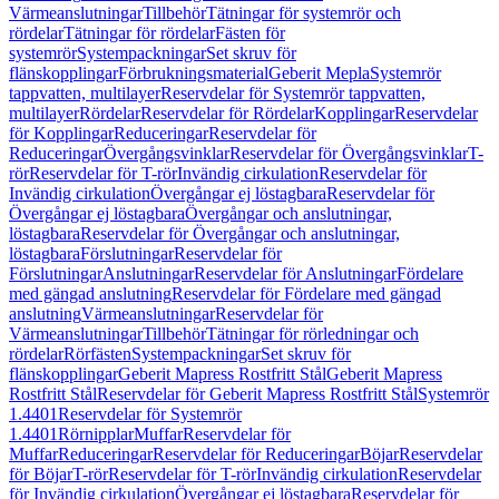
Värmeanslutningar
Tillbehör
Tätningar för systemrör och
rördelar
Tätningar för rördelar
Fästen för
systemrör
Systempackningar
Set skruv för
flänskopplingar
Förbrukningsmaterial
Geberit Mepla
Systemrör
tappvatten, multilayer
Reservdelar för Systemrör tappvatten,
multilayer
Rördelar
Reservdelar för Rördelar
Kopplingar
Reservdelar
för Kopplingar
Reduceringar
Reservdelar för
Reduceringar
Övergångsvinklar
Reservdelar för Övergångsvinklar
T-
rör
Reservdelar för T-rör
Invändig cirkulation
Reservdelar för
Invändig cirkulation
Övergångar ej löstagbara
Reservdelar för
Övergångar ej löstagbara
Övergångar och anslutningar,
löstagbara
Reservdelar för Övergångar och anslutningar,
löstagbara
Förslutningar
Reservdelar för
Förslutningar
Anslutningar
Reservdelar för Anslutningar
Fördelare
med gängad anslutning
Reservdelar för Fördelare med gängad
anslutning
Värmeanslutningar
Reservdelar för
Värmeanslutningar
Tillbehör
Tätningar för rörledningar och
rördelar
Rörfästen
Systempackningar
Set skruv för
flänskopplingar
Geberit Mapress Rostfritt Stål
Geberit Mapress
Rostfritt Stål
Reservdelar för Geberit Mapress Rostfritt Stål
Systemrör
1.4401
Reservdelar för Systemrör
1.4401
Rörnipplar
Muffar
Reservdelar för
Muffar
Reduceringar
Reservdelar för Reduceringar
Böjar
Reservdelar
för Böjar
T-rör
Reservdelar för T-rör
Invändig cirkulation
Reservdelar
för Invändig cirkulation
Övergångar ej löstagbara
Reservdelar för