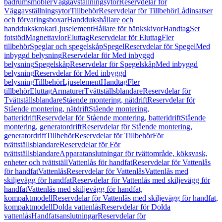
badrumsmöbler
Väggavställningsytor
Reservdelar för
Väggavställningsytor
Tillbehör
Reservdelar för Tillbehör
Lådinsatser
och förvaringsboxar
Handdukshållare och
handdukskrokar
Ljuselement
Hållare för bänkskivor
Handtag
Set
fotstöd
Magnettavlor
Eluttag
Reservdelar för Eluttag
Fler
tillbehör
Speglar och spegelskåp
Spegel
Reservdelar för Spegel
Med
inbyggd belysning
Reservdelar för Med inbyggd
belysning
Spegelskåp
Reservdelar för Spegelskåp
Med inbyggd
belysning
Reservdelar för Med inbyggd
belysning
Tillbehör
Ljuselement
Handtag
Fler
tillbehör
Eluttag
Armaturer
Tvättställsblandare
Reservdelar för
Tvättställsblandare
Stående montering, nätdrift
Reservdelar för
Stående montering, nätdrift
Stående montering,
batteridrift
Reservdelar för Stående montering, batteridrift
Stående
montering, generatordrift
Reservdelar för Stående montering,
generatordrift
Tillbehör
Reservdelar för Tillbehör
För
tvättställsblandare
Reservdelar för För
tvättställsblandare
Apparatanslutningar för tvättområde, köksvask,
enheter och tvättställ
Vattenlås för handfat
Reservdelar för Vattenlås
för handfat
Vattenlås
Reservdelar för Vattenlås
Vattenlås med
skiljevägg för handfat
Reservdelar för Vattenlås med skiljevägg för
handfat
Vattenlås med skiljevägg för handfat,
kompaktmodell
Reservdelar för Vattenlås med skiljevägg för handfat,
kompaktmodell
Dolda vattenlås
Reservdelar för Dolda
vattenlås
Handfatsanslutningar
Reservdelar för