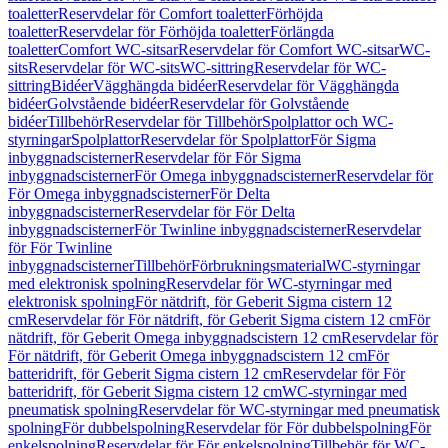
toaletter
Reservdelar för Comfort toaletter
Förhöjda
toaletter
Reservdelar för Förhöjda toaletter
Förlängda
toaletter
Comfort WC-sitsar
Reservdelar för Comfort WC-sitsar
WC-
sits
Reservdelar för WC-sits
WC-sittring
Reservdelar för WC-
sittring
Bidéer
Vägghängda bidéer
Reservdelar för Vägghängda
bidéer
Golvstående bidéer
Reservdelar för Golvstående
bidéer
Tillbehör
Reservdelar för Tillbehör
Spolplattor och WC-
styrningar
Spolplattor
Reservdelar för Spolplattor
För Sigma
inbyggnadscisterner
Reservdelar för För Sigma
inbyggnadscisterner
För Omega inbyggnadscisterner
Reservdelar för
För Omega inbyggnadscisterner
För Delta
inbyggnadscisterner
Reservdelar för För Delta
inbyggnadscisterner
För Twinline inbyggnadscisterner
Reservdelar
för För Twinline
inbyggnadscisterner
Tillbehör
Förbrukningsmaterial
WC-styrningar
med elektronisk spolning
Reservdelar för WC-styrningar med
elektronisk spolning
För nätdrift, för Geberit Sigma cistern 12
cm
Reservdelar för För nätdrift, för Geberit Sigma cistern 12 cm
För
nätdrift, för Geberit Omega inbyggnadscistern 12 cm
Reservdelar för
För nätdrift, för Geberit Omega inbyggnadscistern 12 cm
För
batteridrift, för Geberit Sigma cistern 12 cm
Reservdelar för För
batteridrift, för Geberit Sigma cistern 12 cm
WC-styrningar med
pneumatisk spolning
Reservdelar för WC-styrningar med pneumatisk
spolning
För dubbelspolning
Reservdelar för För dubbelspolning
För
enkelspolning
Reservdelar för För enkelspolning
Tillbehör för WC-