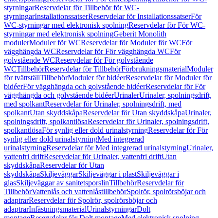
styrningar
Reservdelar för Tillbehör för WC-
styrningar
Installationssatser
Reservdelar för Installationssatser
För
WC-styrningar med elektronisk spolning
Reservdelar för För WC-
styrningar med elektronisk spolning
Geberit Monolith
moduler
Moduler för WC
Reservdelar för Moduler för WC
För
vägghängda WC
Reservdelar för För vägghängda WC
För
golvstående WC
Reservdelar för För golvstående
WC
Tillbehör
Reservdelar för Tillbehör
Förbrukningsmaterial
Moduler
för tvättställ
Tillbehör
Moduler för bidéer
Reservdelar för Moduler för
bidéer
För vägghängda och golvstående bidéer
Reservdelar för För
vägghängda och golvstående bidéer
Urinaler
Urinaler, spolningsdrift,
med spolkant
Reservdelar för Urinaler, spolningsdrift, med
spolkant
Utan skyddskåpa
Reservdelar för Utan skyddskåpa
Urinaler,
spolningsdrift, spolkantlösa
Reservdelar för Urinaler, spolningsdrift,
spolkantlösa
För synlig eller dold urinalstyrning
Reservdelar för För
synlig eller dold urinalstyrning
Med integrerad
urinalstyrning
Reservdelar för Med integrerad urinalstyrning
Urinaler,
vattenfri drift
Reservdelar för Urinaler, vattenfri drift
Utan
skyddskåpa
Reservdelar för Utan
skyddskåpa
Skiljeväggar
Skiljeväggar i plast
Skiljeväggar i
glas
Skiljeväggar av sanitetsporslin
Tillbehör
Reservdelar för
Tillbehör
Vattenlås och vattenlåstillbehör
Spolrör, spolrörsböjar och
adaptrar
Reservdelar för Spolrör, spolrörsböjar och
adaptrar
Infästningsmaterial
Urinalstyrningar
Dolt
montage
Reservdelar för Dolt montage
Med elektronisk spolning,