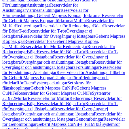
Förslutningar
Anslutningar
Reservdelar för
Anslutningar
Värmeanslutningar
Reservdelar för
Värmeanslutningar
Geberit Mapress Koppar, förkromat
Reservdelar
för Geberit Mapress Koppar, förkromat
Muffar
Reservdelar för
Muffar
Reduceringar
Reservdelar för Reduceringar
Böjar
Reservdelar
för Böjar
T-rör
Reservdelar för T-rör
Övergångar ej
löstagbara
Reservdelar för Övergångar ej löstagbara
Geberit Mapress
Koppar, gas
Reservdelar för Geberit Mapress Koppar,
gas
Muffar
Reservdelar för Muffar
Reduceringar
Reservdelar för
Reduceringar
Böjar
Reservdelar för Böjar
T-rör
Reservdelar för T-
rör
Övergångar ej löstagbara
Reservdelar för Övergångar ej
löstagbara
Övergångar och anslutningar, löstagbara
Reservdelar för
Övergångar och anslutningar, löstagbara
Förslutningar
Reservdelar
för Förslutningar
Anslutningar
Reservdelar för Anslutningar
Tillbehör
för Geberit Mapress Koppar
Tätningar för rörledningar och
rördelar
Rörfästen
Systempackningar
Set skruv för
flänskopplingar
Geberit Mapress CuNiFe
Geberit Mapress
CuNiFe
Reservdelar för Geberit Mapress CuNiFe
Systemrör
2.1972
Muffar
Reservdelar för Muffar
Reduceringar
Reservdelar för
Reduceringar
Böjar
Reservdelar för Böjar
T-rör
Reservdelar för T-
rör
Övergångar ej löstagbara
Reservdelar för Övergångar ej
löstagbara
Övergångar och anslutningar, löstagbara
Reservdelar för
Övergångar och anslutningar, löstagbara
Genomföringar
Reservdelar
för Genomföringar
Geberit Mapress CuNiFe, FKM blå
Systemrör