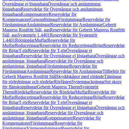
Övergångar ej löstagbara
Övergångar och anslutningar,
löstagbara
Reservdelar för Övergångar och anslutningar,
löstagbara
Kompensatorer
Reservdelar för
Kompensatorer
Genomföringar
Förslutningar
Reservdelar för
Förslutningar
Anslutningar
Reservdelar för Anslutningar
Geberit
Mapress Rostfritt Stål, gas
Reservdelar för Geberit Mapress Rostfritt
Stål, gas
Systemrör 1.4401
Reservdelar för Systemrör
1.4401
Rörnipplar
Muffar
Reservdelar för
Muffar
Reduceringar
Reservdelar för Reduceringar
Böjar
Reservdelar
för Böjar
T-rör
Reservdelar för T-rör
Övergångar ej
löstagbara
Reservdelar för Övergångar ej löstagbara
Övergångar och
anslutningar, löstagbara
Reservdelar för Övergångar och
anslutningar, löstagbara
Förslutningar
Reservdelar för
Förslutningar
Anslutningar
Reservdelar för Anslutningar
Tillbehör för
Geberit Mapress Rostfritt Stål
Skyddskåpor med rörände
Tätningar
för rörledningar och rördelar
Rörfästen
Systempackningar
Set skruv
för flänskopplingar
Geberit Mapress Therm
Systemrör
Therm
Rördelar
Reservdelar för Rördelar
Muffar
Reservdelar för
Muffar
Reduceringar
Reservdelar för Reduceringar
Böjar
Reservdelar
för Böjar
T-rör
Reservdelar för T-rör
Övergångar ej
löstagbara
Reservdelar för Övergångar ej löstagbara
Övergångar och
anslutningar, löstagbara
Reservdelar för Övergångar och
anslutningar, löstagbara
Kompensatorer
Reservdelar för
Kompensatorer
Förslutningar
Reservdelar för
Förslutningar
Värmeanslutningar
Reservdelar för