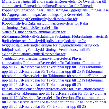
Muffar
Övergångar till andra material
Reservdelar för Övergångar till
andra material
Gängade kopplingar
Reservdelar för Gängade
kopplingar
Flänskopplingar
Flänsbussningar
Aggregatanslutningar
Rese
för Aggregatanslutningar
Anslutningsböjar
Reservdelar för
Anslutningsböjar
Kopplingshylsor
Reservdelar för
Kopplingshylsor
Raka anslutningar
Reservdelar för Raka
anslutningar
Vattenlås
Reservdelar för
Vattenlås
Tillbehör
Rörklammrar
Fästen för
rörklammrar
Stödskal
Förslutningar
Packningar
Förbrukningsmaterial
Br
ljudisolering och fuktskydd
Ljudisolering
Isoleringar för
byggnadsljudisolering
Isoleringar för byggnadsljudisolering och
luftljudsisolering
Fuktskydd
Tätningar
Ventilationsventil för
avlopp
Ventilationsventiler
Reservdelar för
Ventilationsventiler
Energisparventiler
Geberit Pluvia
takavvattning
Takbrunnar
Reservdelar för Takbrunnar
Takbrunnar
upp till 12 l/s
Reservdelar för Takbrunnar upp till 12 l/s
Takbrunnar
upp till 25 l/s
Reservdelar för Takbrunnar upp till 25 l/s
Takbrunnar
för stödrännor
Reservdelar för Takbrunnar för stödrännor
Takbrunnar
upp till 12 l/s
Reservdelar för Takbrunnar upp till 12 l/s
Takbrunnar
upp till 25 l/s
Reservdelar för Takbrunnar upp till 25
l/s
Installationselement ångspärr
Reservdelar för Installationselement
ångspärr
För takbrunnar upp till 12 l/s
Reservdelar för För takbrunnar
upp till 12 l/s
Överlopp
Reservdelar för Överlopp
För takbrunnar upp
till 12 l/s
Reservdelar för För takbrunnar upp till 12 l/s
För takbrunnar
upp till 25 l/s
Reservdelar för För takbrunnar upp till 25