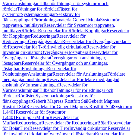
Värmeanslutningar
Tillbehör
Tätningar för systemrör och
rördelar
Tätningar för rördelar
Fästen för
systemrör
Systempackningar
Set skruv för
flänskopplingar
Förbrukningsmaterial
Geberit Mepla
Systemrör
tappvatten, multilayer
Reservdelar för Systemrör tappvatten,
multilayer
Rördelar
Reservdelar för Rördelar
Kopplingar
Reservdelar
för Kopplingar
Reduceringar
Reservdelar för
Reduceringar
Övergångsvinklar
Reservdelar för Övergångsvinklar
T-
rör
Reservdelar för T-rör
Invändig cirkulation
Reservdelar för
Invändig cirkulation
Övergångar ej löstagbara
Reservdelar för
Övergångar ej löstagbara
Övergångar och anslutningar,
löstagbara
Reservdelar för Övergångar och anslutningar,
löstagbara
Förslutningar
Reservdelar för
Förslutningar
Anslutningar
Reservdelar för Anslutningar
Fördelare
med gängad anslutning
Reservdelar för Fördelare med gängad
anslutning
Värmeanslutningar
Reservdelar för
Värmeanslutningar
Tillbehör
Tätningar för rörledningar och
rördelar
Rörfästen
Systempackningar
Set skruv för
flänskopplingar
Geberit Mapress Rostfritt Stål
Geberit Mapress
Rostfritt Stål
Reservdelar för Geberit Mapress Rostfritt Stål
Systemrör
1.4401
Reservdelar för Systemrör
1.4401
Rörnipplar
Muffar
Reservdelar för
Muffar
Reduceringar
Reservdelar för Reduceringar
Böjar
Reservdelar
för Böjar
T-rör
Reservdelar för T-rör
Invändig cirkulation
Reservdelar
för Invändig cirkulation
Övergångar ej löstagbara
Reservdelar för