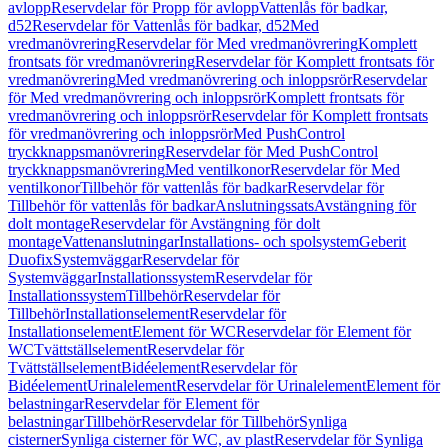
avlopp
Reservdelar för Propp för avlopp
Vattenlås för badkar,
d52
Reservdelar för Vattenlås för badkar, d52
Med
vredmanövrering
Reservdelar för Med vredmanövrering
Komplett
frontsats för vredmanövrering
Reservdelar för Komplett frontsats för
vredmanövrering
Med vredmanövrering och inloppsrör
Reservdelar
för Med vredmanövrering och inloppsrör
Komplett frontsats för
vredmanövrering och inloppsrör
Reservdelar för Komplett frontsats
för vredmanövrering och inloppsrör
Med PushControl
tryckknappsmanövrering
Reservdelar för Med PushControl
tryckknappsmanövrering
Med ventilkonor
Reservdelar för Med
ventilkonor
Tillbehör för vattenlås för badkar
Reservdelar för
Tillbehör för vattenlås för badkar
Anslutningssats
Avstängning för
dolt montage
Reservdelar för Avstängning för dolt
montage
Vattenanslutningar
Installations- och spolsystem
Geberit
Duofix
Systemväggar
Reservdelar för
Systemväggar
Installationssystem
Reservdelar för
Installationssystem
Tillbehör
Reservdelar för
Tillbehör
Installationselement
Reservdelar för
Installationselement
Element för WC
Reservdelar för Element för
WC
Tvättställselement
Reservdelar för
Tvättställselement
Bidéelement
Reservdelar för
Bidéelement
Urinalelement
Reservdelar för Urinalelement
Element för
belastningar
Reservdelar för Element för
belastningar
Tillbehör
Reservdelar för Tillbehör
Synliga
cisterner
Synliga cisterner för WC, av plast
Reservdelar för Synliga