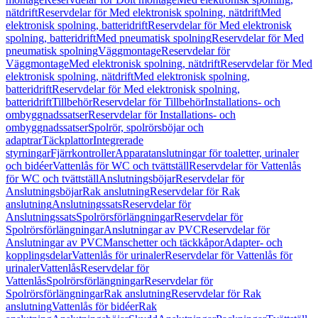
nätdrift
Reservdelar för Med elektronisk spolning, nätdrift
Med
elektronisk spolning, batteridrift
Reservdelar för Med elektronisk
spolning, batteridrift
Med pneumatisk spolning
Reservdelar för Med
pneumatisk spolning
Väggmontage
Reservdelar för
Väggmontage
Med elektronisk spolning, nätdrift
Reservdelar för Med
elektronisk spolning, nätdrift
Med elektronisk spolning,
batteridrift
Reservdelar för Med elektronisk spolning,
batteridrift
Tillbehör
Reservdelar för Tillbehör
Installations- och
ombyggnadssatser
Reservdelar för Installations- och
ombyggnadssatser
Spolrör, spolrörsböjar och
adaptrar
Täckplattor
Integrerade
styrningar
Fjärrkontroller
Apparatanslutningar för toaletter, urinaler
och bidéer
Vattenlås för WC och tvättställ
Reservdelar för Vattenlås
för WC och tvättställ
Anslutningsböjar
Reservdelar för
Anslutningsböjar
Rak anslutning
Reservdelar för Rak
anslutning
Anslutningssats
Reservdelar för
Anslutningssats
Spolrörsförlängningar
Reservdelar för
Spolrörsförlängningar
Anslutningar av PVC
Reservdelar för
Anslutningar av PVC
Manschetter och täckkåpor
Adapter- och
kopplingsdelar
Vattenlås för urinaler
Reservdelar för Vattenlås för
urinaler
Vattenlås
Reservdelar för
Vattenlås
Spolrörsförlängningar
Reservdelar för
Spolrörsförlängningar
Rak anslutning
Reservdelar för Rak
anslutning
Vattenlås för bidéer
Rak