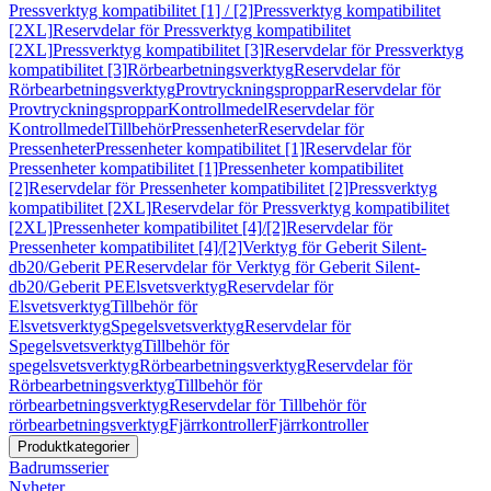
Pressverktyg kompatibilitet [1] / [2]
Pressverktyg kompatibilitet
[2XL]
Reservdelar för Pressverktyg kompatibilitet
[2XL]
Pressverktyg kompatibilitet [3]
Reservdelar för Pressverktyg
kompatibilitet [3]
Rörbearbetningsverktyg
Reservdelar för
Rörbearbetningsverktyg
Provtryckningsproppar
Reservdelar för
Provtryckningsproppar
Kontrollmedel
Reservdelar för
Kontrollmedel
Tillbehör
Pressenheter
Reservdelar för
Pressenheter
Pressenheter kompatibilitet [1]
Reservdelar för
Pressenheter kompatibilitet [1]
Pressenheter kompatibilitet
[2]
Reservdelar för Pressenheter kompatibilitet [2]
Pressverktyg
kompatibilitet [2XL]
Reservdelar för Pressverktyg kompatibilitet
[2XL]
Pressenheter kompatibilitet [4]/[2]
Reservdelar för
Pressenheter kompatibilitet [4]/[2]
Verktyg för Geberit Silent-
db20/Geberit PE
Reservdelar för Verktyg för Geberit Silent-
db20/Geberit PE
Elsvetsverktyg
Reservdelar för
Elsvetsverktyg
Tillbehör för
Elsvetsverktyg
Spegelsvetsverktyg
Reservdelar för
Spegelsvetsverktyg
Tillbehör för
spegelsvetsverktyg
Rörbearbetningsverktyg
Reservdelar för
Rörbearbetningsverktyg
Tillbehör för
rörbearbetningsverktyg
Reservdelar för Tillbehör för
rörbearbetningsverktyg
Fjärrkontroller
Fjärrkontroller
Produktkategorier
Badrumsserier
Nyheter