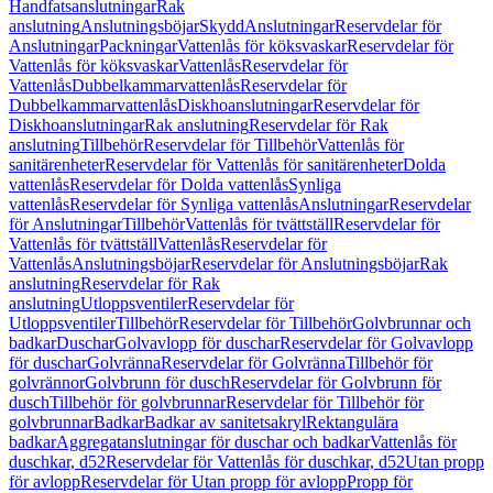
Handfatsanslutningar
Rak
anslutning
Anslutningsböjar
Skydd
Anslutningar
Reservdelar för
Anslutningar
Packningar
Vattenlås för köksvaskar
Reservdelar för
Vattenlås för köksvaskar
Vattenlås
Reservdelar för
Vattenlås
Dubbelkammarvattenlås
Reservdelar för
Dubbelkammarvattenlås
Diskhoanslutningar
Reservdelar för
Diskhoanslutningar
Rak anslutning
Reservdelar för Rak
anslutning
Tillbehör
Reservdelar för Tillbehör
Vattenlås för
sanitärenheter
Reservdelar för Vattenlås för sanitärenheter
Dolda
vattenlås
Reservdelar för Dolda vattenlås
Synliga
vattenlås
Reservdelar för Synliga vattenlås
Anslutningar
Reservdelar
för Anslutningar
Tillbehör
Vattenlås för tvättställ
Reservdelar för
Vattenlås för tvättställ
Vattenlås
Reservdelar för
Vattenlås
Anslutningsböjar
Reservdelar för Anslutningsböjar
Rak
anslutning
Reservdelar för Rak
anslutning
Utloppsventiler
Reservdelar för
Utloppsventiler
Tillbehör
Reservdelar för Tillbehör
Golvbrunnar och
badkar
Duschar
Golvavlopp för duschar
Reservdelar för Golvavlopp
för duschar
Golvränna
Reservdelar för Golvränna
Tillbehör för
golvrännor
Golvbrunn för dusch
Reservdelar för Golvbrunn för
dusch
Tillbehör för golvbrunnar
Reservdelar för Tillbehör för
golvbrunnar
Badkar
Badkar av sanitetsakryl
Rektangulära
badkar
Aggregatanslutningar för duschar och badkar
Vattenlås för
duschkar, d52
Reservdelar för Vattenlås för duschkar, d52
Utan propp
för avlopp
Reservdelar för Utan propp för avlopp
Propp för