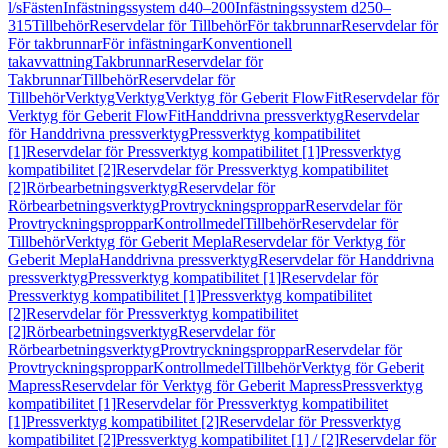
l/s
Fästen
Infästningssystem d40–200
Infästningssystem d250–
315
Tillbehör
Reservdelar för Tillbehör
För takbrunnar
Reservdelar för
För takbrunnar
För infästningar
Konventionell
takavvattning
Takbrunnar
Reservdelar för
Takbrunnar
Tillbehör
Reservdelar för
Tillbehör
Verktyg
Verktyg
Verktyg för Geberit FlowFit
Reservdelar för
Verktyg för Geberit FlowFit
Handdrivna pressverktyg
Reservdelar
för Handdrivna pressverktyg
Pressverktyg kompatibilitet
[1]
Reservdelar för Pressverktyg kompatibilitet [1]
Pressverktyg
kompatibilitet [2]
Reservdelar för Pressverktyg kompatibilitet
[2]
Rörbearbetningsverktyg
Reservdelar för
Rörbearbetningsverktyg
Provtryckningsproppar
Reservdelar för
Provtryckningsproppar
Kontrollmedel
Tillbehör
Reservdelar för
Tillbehör
Verktyg för Geberit Mepla
Reservdelar för Verktyg för
Geberit Mepla
Handdrivna pressverktyg
Reservdelar för Handdrivna
pressverktyg
Pressverktyg kompatibilitet [1]
Reservdelar för
Pressverktyg kompatibilitet [1]
Pressverktyg kompatibilitet
[2]
Reservdelar för Pressverktyg kompatibilitet
[2]
Rörbearbetningsverktyg
Reservdelar för
Rörbearbetningsverktyg
Provtryckningsproppar
Reservdelar för
Provtryckningsproppar
Kontrollmedel
Tillbehör
Verktyg för Geberit
Mapress
Reservdelar för Verktyg för Geberit Mapress
Pressverktyg
kompatibilitet [1]
Reservdelar för Pressverktyg kompatibilitet
[1]
Pressverktyg kompatibilitet [2]
Reservdelar för Pressverktyg
kompatibilitet [2]
Pressverktyg kompatibilitet [1] / [2]
Reservdelar för