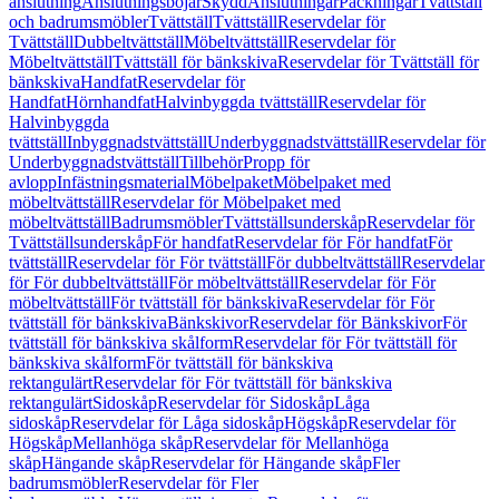
anslutning
Anslutningsböjar
Skydd
Anslutningar
Packningar
Tvättställ
och badrumsmöbler
Tvättställ
Tvättställ
Reservdelar för
Tvättställ
Dubbeltvättställ
Möbeltvättställ
Reservdelar för
Möbeltvättställ
Tvättställ för bänkskiva
Reservdelar för Tvättställ för
bänkskiva
Handfat
Reservdelar för
Handfat
Hörnhandfat
Halvinbyggda tvättställ
Reservdelar för
Halvinbyggda
tvättställ
Inbyggnadstvättställ
Underbyggnadstvättställ
Reservdelar för
Underbyggnadstvättställ
Tillbehör
Propp för
avlopp
Infästningsmaterial
Möbelpaket
Möbelpaket med
möbeltvättställ
Reservdelar för Möbelpaket med
möbeltvättställ
Badrumsmöbler
Tvättställsunderskåp
Reservdelar för
Tvättställsunderskåp
För handfat
Reservdelar för För handfat
För
tvättställ
Reservdelar för För tvättställ
För dubbeltvättställ
Reservdelar
för För dubbeltvättställ
För möbeltvättställ
Reservdelar för För
möbeltvättställ
För tvättställ för bänkskiva
Reservdelar för För
tvättställ för bänkskiva
Bänkskivor
Reservdelar för Bänkskivor
För
tvättställ för bänkskiva skålform
Reservdelar för För tvättställ för
bänkskiva skålform
För tvättställ för bänkskiva
rektangulärt
Reservdelar för För tvättställ för bänkskiva
rektangulärt
Sidoskåp
Reservdelar för Sidoskåp
Låga
sidoskåp
Reservdelar för Låga sidoskåp
Högskåp
Reservdelar för
Högskåp
Mellanhöga skåp
Reservdelar för Mellanhöga
skåp
Hängande skåp
Reservdelar för Hängande skåp
Fler
badrumsmöbler
Reservdelar för Fler