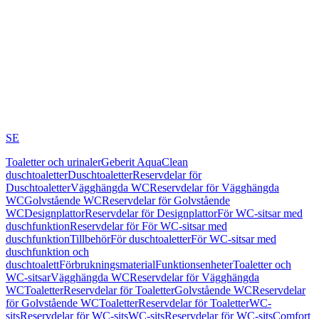
SE
Toaletter och urinaler
Geberit AquaClean
duschtoaletter
Duschtoaletter
Reservdelar för
Duschtoaletter
Vägghängda WC
Reservdelar för Vägghängda
WC
Golvstående WC
Reservdelar för Golvstående
WC
Designplattor
Reservdelar för Designplattor
För WC-sitsar med
duschfunktion
Reservdelar för För WC-sitsar med
duschfunktion
Tillbehör
För duschtoaletter
För WC-sitsar med
duschfunktion och
duschtoalett
Förbrukningsmaterial
Funktionsenheter
Toaletter och
WC-sitsar
Vägghängda WC
Reservdelar för Vägghängda
WC
Toaletter
Reservdelar för Toaletter
Golvstående WC
Reservdelar
för Golvstående WC
Toaletter
Reservdelar för Toaletter
WC-
sits
Reservdelar för WC-sits
WC-sits
Reservdelar för WC-sits
Comfort