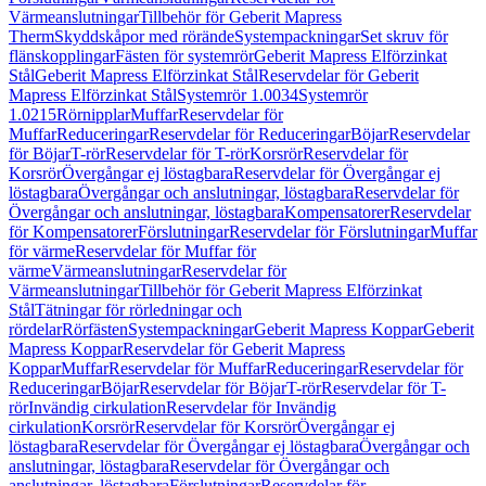
Värmeanslutningar
Tillbehör för Geberit Mapress
Therm
Skyddskåpor med rörände
Systempackningar
Set skruv för
flänskopplingar
Fästen för systemrör
Geberit Mapress Elförzinkat
Stål
Geberit Mapress Elförzinkat Stål
Reservdelar för Geberit
Mapress Elförzinkat Stål
Systemrör 1.0034
Systemrör
1.0215
Rörnipplar
Muffar
Reservdelar för
Muffar
Reduceringar
Reservdelar för Reduceringar
Böjar
Reservdelar
för Böjar
T-rör
Reservdelar för T-rör
Korsrör
Reservdelar för
Korsrör
Övergångar ej löstagbara
Reservdelar för Övergångar ej
löstagbara
Övergångar och anslutningar, löstagbara
Reservdelar för
Övergångar och anslutningar, löstagbara
Kompensatorer
Reservdelar
för Kompensatorer
Förslutningar
Reservdelar för Förslutningar
Muffar
för värme
Reservdelar för Muffar för
värme
Värmeanslutningar
Reservdelar för
Värmeanslutningar
Tillbehör för Geberit Mapress Elförzinkat
Stål
Tätningar för rörledningar och
rördelar
Rörfästen
Systempackningar
Geberit Mapress Koppar
Geberit
Mapress Koppar
Reservdelar för Geberit Mapress
Koppar
Muffar
Reservdelar för Muffar
Reduceringar
Reservdelar för
Reduceringar
Böjar
Reservdelar för Böjar
T-rör
Reservdelar för T-
rör
Invändig cirkulation
Reservdelar för Invändig
cirkulation
Korsrör
Reservdelar för Korsrör
Övergångar ej
löstagbara
Reservdelar för Övergångar ej löstagbara
Övergångar och
anslutningar, löstagbara
Reservdelar för Övergångar och
anslutningar, löstagbara
Förslutningar
Reservdelar för