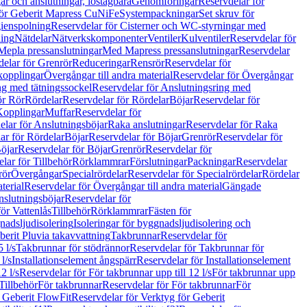
r och anslutningar, löstagbara
Genomföringar
Reservdelar för
för Geberit Mapress CuNiFe
Systempackningar
Set skruv för
ienspolning
Reservdelar för Cisterner och WC-styrningar med
ning
Nätdelar
Nätverkskomponenter
Ventiler
Kulventiler
Reservdelar för
Mepla pressanslutningar
Med Mapress pressanslutningar
Reservdelar
elar för Grenrör
Reduceringar
Rensrör
Reservdelar för
opplingar
Övergångar till andra material
Reservdelar för Övergångar
ng med tätningssockel
Reservdelar för Anslutningsring med
ör Rör
Rördelar
Reservdelar för Rördelar
Böjar
Reservdelar för
Kopplingar
Muffar
Reservdelar för
elar för Anslutningsböjar
Raka anslutningar
Reservdelar för Raka
ar för Rördelar
Böjar
Reservdelar för Böjar
Grenrör
Reservdelar för
öjar
Reservdelar för Böjar
Grenrör
Reservdelar för
lar för Tillbehör
Rörklammrar
Förslutningar
Packningar
Reservdelar
rör
Övergångar
Specialrördelar
Reservdelar för Specialrördelar
Rördelar
terial
Reservdelar för Övergångar till andra material
Gängade
slutningsböjar
Reservdelar för
ör Vattenlås
Tillbehör
Rörklammrar
Fästen för
gnadsljudisolering
Isoleringar för byggnadsljudisolering och
berit Pluvia takavvattning
Takbrunnar
Reservdelar för
 l/s
Takbrunnar för stödrännor
Reservdelar för Takbrunnar för
l/s
Installationselement ångspärr
Reservdelar för Installationselement
2 l/s
Reservdelar för För takbrunnar upp till 12 l/s
För takbrunnar upp
Tillbehör
För takbrunnar
Reservdelar för För takbrunnar
För
 Geberit FlowFit
Reservdelar för Verktyg för Geberit