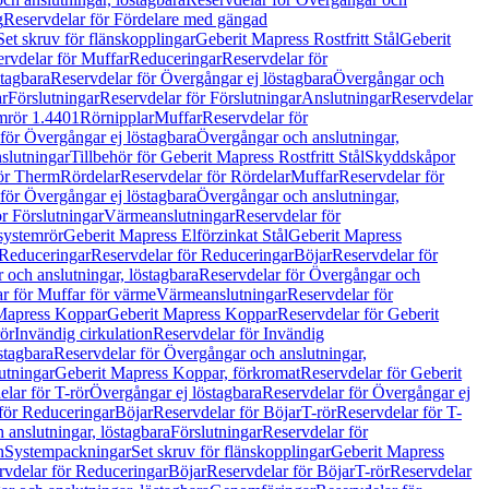
g
Reservdelar för Fördelare med gängad
Set skruv för flänskopplingar
Geberit Mapress Rostfritt Stål
Geberit
rvdelar för Muffar
Reduceringar
Reservdelar för
tagbara
Reservdelar för Övergångar ej löstagbara
Övergångar och
r
Förslutningar
Reservdelar för Förslutningar
Anslutningar
Reservdelar
mrör 1.4401
Rörnipplar
Muffar
Reservdelar för
för Övergångar ej löstagbara
Övergångar och anslutningar,
slutningar
Tillbehör för Geberit Mapress Rostfritt Stål
Skyddskåpor
ör Therm
Rördelar
Reservdelar för Rördelar
Muffar
Reservdelar för
för Övergångar ej löstagbara
Övergångar och anslutningar,
r Förslutningar
Värmeanslutningar
Reservdelar för
 systemrör
Geberit Mapress Elförzinkat Stål
Geberit Mapress
Reduceringar
Reservdelar för Reduceringar
Böjar
Reservdelar för
och anslutningar, löstagbara
Reservdelar för Övergångar och
r för Muffar för värme
Värmeanslutningar
Reservdelar för
Mapress Koppar
Geberit Mapress Koppar
Reservdelar för Geberit
rör
Invändig cirkulation
Reservdelar för Invändig
stagbara
Reservdelar för Övergångar och anslutningar,
utningar
Geberit Mapress Koppar, förkromat
Reservdelar för Geberit
lar för T-rör
Övergångar ej löstagbara
Reservdelar för Övergångar ej
för Reduceringar
Böjar
Reservdelar för Böjar
T-rör
Reservdelar för T-
 anslutningar, löstagbara
Förslutningar
Reservdelar för
n
Systempackningar
Set skruv för flänskopplingar
Geberit Mapress
rvdelar för Reduceringar
Böjar
Reservdelar för Böjar
T-rör
Reservdelar