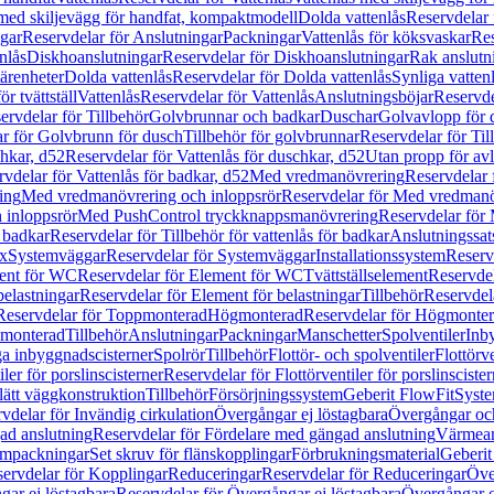
 med skiljevägg för handfat, kompaktmodell
Dolda vattenlås
Reservdelar 
gar
Reservdelar för Anslutningar
Packningar
Vattenlås för köksvaskar
Res
nlås
Diskhoanslutningar
Reservdelar för Diskhoanslutningar
Rak anslutn
tärenheter
Dolda vattenlås
Reservdelar för Dolda vattenlås
Synliga vatten
r tvättställ
Vattenlås
Reservdelar för Vattenlås
Anslutningsböjar
Reservde
ervdelar för Tillbehör
Golvbrunnar och badkar
Duschar
Golvavlopp för 
r för Golvbrunn för dusch
Tillbehör för golvbrunnar
Reservdelar för Til
chkar, d52
Reservdelar för Vattenlås för duschkar, d52
Utan propp för av
vdelar för Vattenlås för badkar, d52
Med vredmanövrering
Reservdelar
ing
Med vredmanövrering och inloppsrör
Reservdelar för Med vredmanö
 inloppsrör
Med PushControl tryckknappsmanövrering
Reservdelar för
r badkar
Reservdelar för Tillbehör för vattenlås för badkar
Anslutningssat
ix
Systemväggar
Reservdelar för Systemväggar
Installationssystem
Reservd
ent för WC
Reservdelar för Element för WC
Tvättställselement
Reservdel
belastningar
Reservdelar för Element för belastningar
Tillbehör
Reservdela
Reservdelar för Toppmonterad
Högmonterad
Reservdelar för Högmonte
 monterad
Tillbehör
Anslutningar
Packningar
Manschetter
Spolventiler
Inb
a inbyggnadscisterner
Spolrör
Tillbehör
Flottör- och spolventiler
Flottörve
iler för porslinscisterner
Reservdelar för Flottörventiler för porslinscister
lätt väggkonstruktion
Tillbehör
Försörjningssystem
Geberit FlowFit
Syst
vdelar för Invändig cirkulation
Övergångar ej löstagbara
Övergångar och
ad anslutning
Reservdelar för Fördelare med gängad anslutning
Värmean
empackningar
Set skruv för flänskopplingar
Förbrukningsmaterial
Geberit
ervdelar för Kopplingar
Reduceringar
Reservdelar för Reduceringar
Öve
ar ej löstagbara
Reservdelar för Övergångar ej löstagbara
Övergångar o