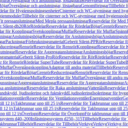
gbara
Övergångar och anslutningar, löstagbara
Reservdelar för Övergånga
Böjar
Övergångar och anslutningar, löstagbara
Genomföringar
Tillbehör 
delar för Hygienspolningsenheter
Cisterner och WC-styrningar med hyg
ygienmoduler
Tillbehör för cisterner och WC-styrningar med hygienspol
t pressanslutningar
Med Mepla pressanslutningar
Reservdelar för Med 
t Silent-db20
Rör
Rördelar
Reservdelar för Rördelar
Böjar
Grenrör
Reservd
ar för Kopplingar
Svetskopplingar
Muffar
Reservdelar för Muffar
Spännk
tningar
Anslutningsböjar
Reservdelar för Anslutningsböjar
Anslutningsri
gar
Packningar
Förbrukningsmaterial
Geberit Silent-PP
Rör
Reservdelar f
educeringar
Rensrör
Reservdelar för Rensrör
Kopplingar
Reservdelar för 
utningar
Reservdelar för Aggregatanslutningar
Anslutningsböjar
Reservd
ngsmaterial
Geberit Silent-Pro
Rör
Reservdelar för Rör
Rördelar
Reservdel
r för Rensrör
Rördelar SuperTube
Reservdelar för Rördelar SuperTube
B
 Muffar
Övergångskoppling
Adaptrar till andra material
Tillbehör
Reservde
ar för Rördelar
Böjar
Grenrör
Reduceringar
Rensrör
Reservdelar för Rens
r
Svetskopplingar
Muffar
Reservdelar för Muffar
Övergångar till andra ma
bussningar
Aggregatanslutningar
Reservdelar för Aggregatanslutningar
An
a anslutningar
Reservdelar för Raka anslutningar
Vattenlås
Reservdelar f
andskydd, ljudisolering och fuktskydd
Ljudisolering
Isoleringar för byg
ilationsventiler
Reservdelar för Ventilationsventiler
Energisparventiler
Ge
ll 12 l/s
Takbrunnar upp till 25 l/s
Reservdelar för Takbrunnar upp till 25
l 12 l/s
Takbrunnar upp till 25 l/s
Reservdelar för Takbrunnar upp till 25 
p till 12 l/s
Överlopp
Reservdelar för Överlopp
För takbrunnar upp till 1
gssystem d40–200
Infästningssystem d250–315
Tillbehör
Reservdelar för 
akbrunnar
Tillbehör
Reservdelar för Tillbehör
Verktyg
Verktyg
Verktyg för