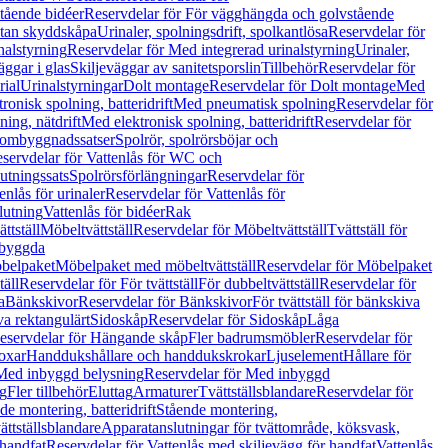
tående bidéer
Reservdelar för För vägghängda och golvstående
Utan skyddskåpa
Urinaler, spolningsdrift, spolkantlösa
Reservdelar för
nalstyrning
Reservdelar för Med integrerad urinalstyrning
Urinaler,
äggar i glas
Skiljeväggar av sanitetsporslin
Tillbehör
Reservdelar för
rial
Urinalstyrningar
Dolt montage
Reservdelar för Dolt montage
Med
onisk spolning, batteridrift
Med pneumatisk spolning
Reservdelar för
ing, nätdrift
Med elektronisk spolning, batteridrift
Reservdelar för
h ombyggnadssatser
Spolrör, spolrörsböjar och
servdelar för Vattenlås för WC och
utningssats
Spolrörsförlängningar
Reservdelar för
enlås för urinaler
Reservdelar för Vattenlås för
lutning
Vattenlås för bidéer
Rak
ttställ
Möbeltvättställ
Reservdelar för Möbeltvättställ
Tvättställ för
nbyggda
belpaket
Möbelpaket med möbeltvättställ
Reservdelar för Möbelpaket
täll
Reservdelar för För tvättställ
För dubbeltvättställ
Reservdelar för
a
Bänkskivor
Reservdelar för Bänkskivor
För tvättställ för bänkskiva
va rektangulärt
Sidoskåp
Reservdelar för Sidoskåp
Låga
eservdelar för Hängande skåp
Fler badrumsmöbler
Reservdelar för
oxar
Handdukshållare och handdukskrokar
Ljuselement
Hållare för
Med inbyggd belysning
Reservdelar för Med inbyggd
g
Fler tillbehör
Eluttag
Armaturer
Tvättställsblandare
Reservdelar för
de montering, batteridrift
Stående montering,
ättställsblandare
Apparatanslutningar för tvättområde, köksvask,
 handfat
Reservdelar för Vattenlås med skiljevägg för handfat
Vattenlås