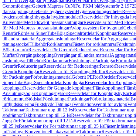
för T-rör
Övergångar ej löstagbara
Reservdelar för Övergångar ej lösta
Genomföringar
Geberit Mapress CuNiFe, FKM blå
Systemrör 2.1972
flänskopplingar
Geberits hygiensystem
Hygienspolningsenheter
Reserv
hygienspolning
Inbyggda hygienmoduler
Reservdelar för Inbyggda h
Kulventiler
Med FlowFit pressanslutningar
Reservdelar för Med FlowFi
för Med Mapress pressanslutningar
Avloppssystem för byggnad
Geberi
Rensrör
Rördelar SuperTube
Böjar
Specialrördelar
Kopplingar
Reservdel
till andra material
Aggregatanslutningar
Reservdelar för Aggregatanslu
tätningssockel
Tillbehör
Rörklammrar
Fästen för rörklammrar
Förslutnin
Böjar
Grenrör
Reservdelar för Grenrör
Reduceringar
Reservdelar för R
Muffar
Övergångskoppling
Övergångar till andra material
Aggregatansl
anslutningar
Tillbehör
Rörklammrar
Förslutningar
Packningar
Förbrukni
Grenrör
Reduceringar
Reservdelar för Reduceringar
Rensrör
Reservdela
Grenrör
Kopplingar
Reservdelar för Kopplingar
Muffar
Reservdelar för
för Packningar
Förbrukningsmaterial
Geberit PE
Rör
Rördelar
Reservdel
SuperTube
Böjar
Specialrördelar
Kopplingar
Reservdelar för Kopplinga
kopplingar
Reservdelar för Gängade kopplingar
Flänskopplingar
Fläns
Anslutningsböjar
Kopplingshylsor
Reservdelar för Kopplingshylsor
Rak
rörklammrar
Stödskal
Förslutningar
Packningar
Förbrukningsmaterial
Br
luftljudsisolering
Fuktskydd
Tätningar
Ventilationsventil för avlopp
Vent
Takbrunnar
Takbrunnar upp till 12 l/s
Reservdelar för Takbrunnar upp ti
stödrännor
Takbrunnar upp till 12 l/s
Reservdelar för Takbrunnar upp til
ångspärr
För takbrunnar upp till 12 l/s
Reservdelar för För takbrunnar up
till 25 l/s
Reservdelar för För takbrunnar upp till 25 l/s
Fästen
Infästnin
infästningar
Konventionell takavvattning
Takbrunnar
Reservdelar för T