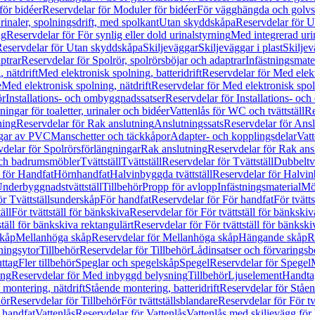
för bidéer
Reservdelar för Moduler för bidéer
För vägghängda och golvs
rinaler, spolningsdrift, med spolkant
Utan skyddskåpa
Reservdelar för 
ng
Reservdelar för För synlig eller dold urinalstyrning
Med integrerad uri
eservdelar för Utan skyddskåpa
Skiljeväggar
Skiljeväggar i plast
Skiljev
ptrar
Reservdelar för Spolrör, spolrörsböjar och adaptrar
Infästningsmate
 nätdrift
Med elektronisk spolning, batteridrift
Reservdelar för Med elektr
e
Med elektronisk spolning, nätdrift
Reservdelar för Med elektronisk spoln
ör
Installations- och ombyggnadssatser
Reservdelar för Installations- oc
ingar för toaletter, urinaler och bidéer
Vattenlås för WC och tvättställ
Re
ning
Reservdelar för Rak anslutning
Anslutningssats
Reservdelar för Ansl
ngar av PVC
Manschetter och täckkåpor
Adapter- och kopplingsdelar
Vatt
delar för Spolrörsförlängningar
Rak anslutning
Reservdelar för Rak ans
 och badrumsmöbler
Tvättställ
Tvättställ
Reservdelar för Tvättställ
Dubbeltvä
 för Handfat
Hörnhandfat
Halvinbyggda tvättställ
Reservdelar för Halvi
Underbyggnadstvättställ
Tillbehör
Propp för avlopp
Infästningsmaterial
Mö
ör Tvättställsunderskåp
För handfat
Reservdelar för För handfat
För tvätts
äll
För tvättställ för bänkskiva
Reservdelar för För tvättställ för bänkskiv
ställ för bänkskiva rektangulärt
Reservdelar för För tvättställ för bänkski
skåp
Mellanhöga skåp
Reservdelar för Mellanhöga skåp
Hängande skåp
R
ningsytor
Tillbehör
Reservdelar för Tillbehör
Lådinsatser och förvaringsb
uttag
Fler tillbehör
Speglar och spegelskåp
Spegel
Reservdelar för Spegel
ing
Reservdelar för Med inbyggd belysning
Tillbehör
Ljuselement
Handta
 montering, nätdrift
Stående montering, batteridrift
Reservdelar för Ståen
hör
Reservdelar för Tillbehör
För tvättställsblandare
Reservdelar för För tv
r handfat
Vattenlås
Reservdelar för Vattenlås
Vattenlås med skiljevägg för