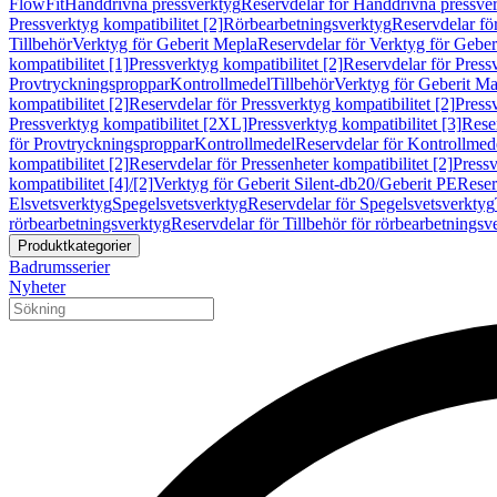
FlowFit
Handdrivna pressverktyg
Reservdelar för Handdrivna pressve
Pressverktyg kompatibilitet [2]
Rörbearbetningsverktyg
Reservdelar fö
Tillbehör
Verktyg för Geberit Mepla
Reservdelar för Verktyg för Geber
kompatibilitet [1]
Pressverktyg kompatibilitet [2]
Reservdelar för Pressv
Provtryckningsproppar
Kontrollmedel
Tillbehör
Verktyg för Geberit Ma
kompatibilitet [2]
Reservdelar för Pressverktyg kompatibilitet [2]
Pressv
Pressverktyg kompatibilitet [2XL]
Pressverktyg kompatibilitet [3]
Reser
för Provtryckningsproppar
Kontrollmedel
Reservdelar för Kontrollmed
kompatibilitet [2]
Reservdelar för Pressenheter kompatibilitet [2]
Pressv
kompatibilitet [4]/[2]
Verktyg för Geberit Silent-db20/Geberit PE
Reser
Elsvetsverktyg
Spegelsvetsverktyg
Reservdelar för Spegelsvetsverktyg
rörbearbetningsverktyg
Reservdelar för Tillbehör för rörbearbetningsv
Produktkategorier
Badrumsserier
Nyheter