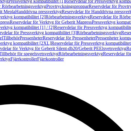
rktyg
Pressverktyg kompatibilitet [1]
Reservdelar för Pressverktyg kompati
r Rörbearbetningsverktyg
Provtryckningsproppar
Reservdelar för Provt
it Mepla
Handdrivna pressverktyg
Reservdelar för Handdrivna pressver
erktyg kompatibilitet [2]
Rörbearbetningsverktyg
Reservdelar för Rörbe
press
Reservdelar för Verktyg för Geberit Mapress
Pressverktyg kompatib
erktyg kompatibilitet [1] / [2]
Reservdelar för Pressverktyg kompatibilitet
vdelar för Pressverktyg kompatibilitet [3]
Rörbearbetningsverktyg
Reser
el
Tillbehör
Pressenheter
Reservdelar för Pressenheter
Pressenheter kompat
erktyg kompatibilitet [2XL]
Reservdelar för Pressverktyg kompatibilite
vdelar för Verktyg för Geberit Silent-db20/Geberit PE
Elsvetsverktyg
Re
Tillbehör för spegelsvetsverktyg
Rörbearbetningsverktyg
Reservdelar fö
erktyg
Fjärrkontroller
Fjärrkontroller