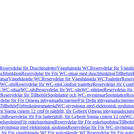
Reservdelar för Duschtoaletter
Vägghängda WC
Reservdelar för Vägg
schfunktion
Reservdelar för För WC-sitsar med duschfunktion
Tillbehör
itsar
Vägghängda WC
Reservdelar för Vägghängda WC
Toaletter
Reserv
WC-sits
Reservdelar för WC-sits
Comfort toaletter
Reservdelar för Comfo
t WC-sitsar
WC-sits
Reservdelar för WC-sits
WC-sittring
Reservdelar för
r
Reservdelar för Tillbehör
Spolplattor och WC-styrningar
Spolplattor
Rese
delar för För Omega inbyggnadscisterner
För Delta inbyggnadscisterne
Tillbehör
Förbrukningsmaterial
WC-styrningar med elektronisk spolning
rit Sigma cistern 12 cm
För nätdrift, för Geberit Omega inbyggnadscist
 cm
Reservdelar för För batteridrift, för Geberit Sigma cistern 12 cm
WC-s
belspolning
För enkelspolning
Reservdelar för För enkelspolning
Tillbeh
tyrningar med elektronisk spolning
Reservdelar för För WC-styrningar
r för För vägghängda WC
För golvstående WC
Reservdelar för För gol