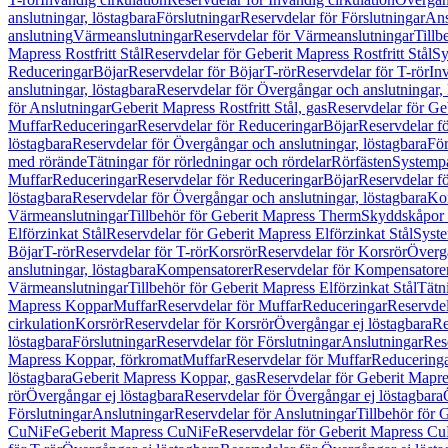
anslutningar, löstagbara
Förslutningar
Reservdelar för Förslutningar
Ans
anslutning
Värmeanslutningar
Reservdelar för Värmeanslutningar
Tillb
Mapress Rostfritt Stål
Reservdelar för Geberit Mapress Rostfritt Stål
Sy
Reduceringar
Böjar
Reservdelar för Böjar
T-rör
Reservdelar för T-rör
In
anslutningar, löstagbara
Reservdelar för Övergångar och anslutningar, 
för Anslutningar
Geberit Mapress Rostfritt Stål, gas
Reservdelar för Geb
Muffar
Reduceringar
Reservdelar för Reduceringar
Böjar
Reservdelar f
löstagbara
Reservdelar för Övergångar och anslutningar, löstagbara
För
med rörände
Tätningar för rörledningar och rördelar
Rörfästen
Systemp
Muffar
Reduceringar
Reservdelar för Reduceringar
Böjar
Reservdelar f
löstagbara
Reservdelar för Övergångar och anslutningar, löstagbara
Ko
Värmeanslutningar
Tillbehör för Geberit Mapress Therm
Skyddskåpor 
Elförzinkat Stål
Reservdelar för Geberit Mapress Elförzinkat Stål
Syste
Böjar
T-rör
Reservdelar för T-rör
Korsrör
Reservdelar för Korsrör
Övergå
anslutningar, löstagbara
Kompensatorer
Reservdelar för Kompensatore
Värmeanslutningar
Tillbehör för Geberit Mapress Elförzinkat Stål
Tätn
Mapress Koppar
Muffar
Reservdelar för Muffar
Reduceringar
Reservdel
cirkulation
Korsrör
Reservdelar för Korsrör
Övergångar ej löstagbara
Re
löstagbara
Förslutningar
Reservdelar för Förslutningar
Anslutningar
Res
Mapress Koppar, förkromat
Muffar
Reservdelar för Muffar
Reducering
löstagbara
Geberit Mapress Koppar, gas
Reservdelar för Geberit Mapr
rör
Övergångar ej löstagbara
Reservdelar för Övergångar ej löstagbara
Förslutningar
Anslutningar
Reservdelar för Anslutningar
Tillbehör för
CuNiFe
Geberit Mapress CuNiFe
Reservdelar för Geberit Mapress C