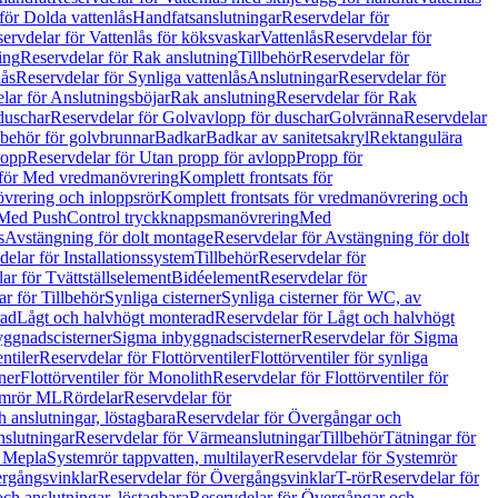
för Dolda vattenlås
Handfatsanslutningar
Reservdelar för
ervdelar för Vattenlås för köksvaskar
Vattenlås
Reservdelar för
ing
Reservdelar för Rak anslutning
Tillbehör
Reservdelar för
lås
Reservdelar för Synliga vattenlås
Anslutningar
Reservdelar för
lar för Anslutningsböjar
Rak anslutning
Reservdelar för Rak
duschar
Reservdelar för Golvavlopp för duschar
Golvränna
Reservdelar
lbehör för golvbrunnar
Badkar
Badkar av sanitetsakryl
Rektangulära
lopp
Reservdelar för Utan propp för avlopp
Propp för
 för Med vredmanövrering
Komplett frontsats för
vrering och inloppsrör
Komplett frontsats för vredmanövrering och
 Med PushControl tryckknappsmanövrering
Med
s
Avstängning för dolt montage
Reservdelar för Avstängning för dolt
elar för Installationssystem
Tillbehör
Reservdelar för
ar för Tvättställselement
Bidéelement
Reservdelar för
r för Tillbehör
Synliga cisterner
Synliga cisterner för WC, av
rad
Lågt och halvhögt monterad
Reservdelar för Lågt och halvhögt
yggnadscisterner
Sigma inbyggnadscisterner
Reservdelar för Sigma
ntiler
Reservdelar för Flottörventiler
Flottörventiler för synliga
ner
Flottörventiler för Monolith
Reservdelar för Flottörventiler för
emrör ML
Rördelar
Reservdelar för
 anslutningar, löstagbara
Reservdelar för Övergångar och
slutningar
Reservdelar för Värmeanslutningar
Tillbehör
Tätningar för
 Mepla
Systemrör tappvatten, multilayer
Reservdelar för Systemrör
rgångsvinklar
Reservdelar för Övergångsvinklar
T-rör
Reservdelar för
ch anslutningar, löstagbara
Reservdelar för Övergångar och