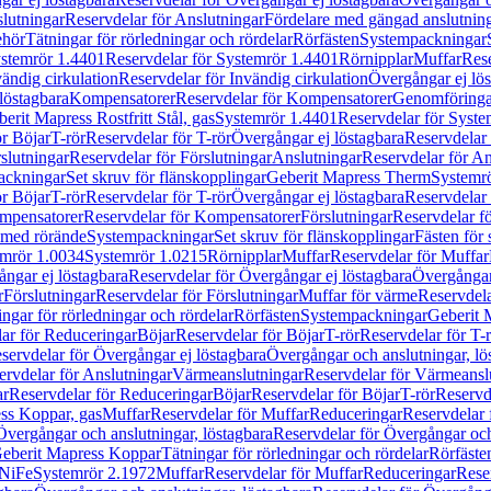
lutningar
Reservdelar för Anslutningar
Fördelare med gängad anslutnin
ehör
Tätningar för rörledningar och rördelar
Rörfästen
Systempackningar
stemrör 1.4401
Reservdelar för Systemrör 1.4401
Rörnipplar
Muffar
Rese
vändig cirkulation
Reservdelar för Invändig cirkulation
Övergångar ej lös
löstagbara
Kompensatorer
Reservdelar för Kompensatorer
Genomföringa
erit Mapress Rostfritt Stål, gas
Systemrör 1.4401
Reservdelar för Syste
ör Böjar
T-rör
Reservdelar för T-rör
Övergångar ej löstagbara
Reservdelar 
slutningar
Reservdelar för Förslutningar
Anslutningar
Reservdelar för An
ackningar
Set skruv för flänskopplingar
Geberit Mapress Therm
Systemr
ör Böjar
T-rör
Reservdelar för T-rör
Övergångar ej löstagbara
Reservdelar 
mpensatorer
Reservdelar för Kompensatorer
Förslutningar
Reservdelar fö
med rörände
Systempackningar
Set skruv för flänskopplingar
Fästen för
mrör 1.0034
Systemrör 1.0215
Rörnipplar
Muffar
Reservdelar för Muffar
ngar ej löstagbara
Reservdelar för Övergångar ej löstagbara
Övergångar 
r
Förslutningar
Reservdelar för Förslutningar
Muffar för värme
Reservdela
ingar för rörledningar och rördelar
Rörfästen
Systempackningar
Geberit 
ar för Reduceringar
Böjar
Reservdelar för Böjar
T-rör
Reservdelar för T-
servdelar för Övergångar ej löstagbara
Övergångar och anslutningar, lö
ervdelar för Anslutningar
Värmeanslutningar
Reservdelar för Värmeansl
ar
Reservdelar för Reduceringar
Böjar
Reservdelar för Böjar
T-rör
Reservde
ess Koppar, gas
Muffar
Reservdelar för Muffar
Reduceringar
Reservdelar 
Övergångar och anslutningar, löstagbara
Reservdelar för Övergångar och
 Geberit Mapress Koppar
Tätningar för rörledningar och rördelar
Rörfäste
uNiFe
Systemrör 2.1972
Muffar
Reservdelar för Muffar
Reduceringar
Rese