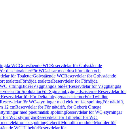
hängda WC
Golvstående WC
Reservdelar för Golvstående
För duschtoaletter
För WC-sitsar med duschfunktion och
delar för Toaletter
Golvstående WC
Reservdelar för Golvstående
rt toaletter
Förhöjda toaletter
Reservdelar för Förhöjda
 WC-sittring
Bidéer
Vägghängda bidéer
Reservdelar för Vägghängda
rvdelar för Spolplattor
För Sigma inbyggnadscisterner
Reservdelar för
r
Reservdelar för För Delta inbyggnadscisterner
För Twinline
Reservdelar för WC-styrningar med elektronisk spolning
För nätdrift,
ern 12 cm
Reservdelar för För nätdrift, för Geberit Omega
tyrningar med pneumatisk spolning
Reservdelar för WC-styrningar
ör för WC-styrningar
Reservdelar för Tillbehör för WC-
 med elektronisk spolning
Geberit Monolith moduler
Moduler för
vstående WC
Tillbehör
Reservdelar för