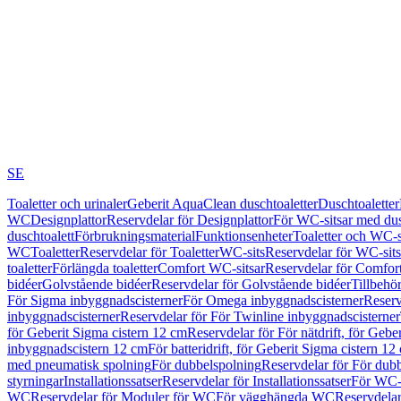
SE
Toaletter och urinaler
Geberit AquaClean duschtoaletter
Duschtoaletter
WC
Designplattor
Reservdelar för Designplattor
För WC-sitsar med du
duschtoalett
Förbrukningsmaterial
Funktionsenheter
Toaletter och WC-s
WC
Toaletter
Reservdelar för Toaletter
WC-sits
Reservdelar för WC-sits
toaletter
Förlängda toaletter
Comfort WC-sitsar
Reservdelar för Comfor
bidéer
Golvstående bidéer
Reservdelar för Golvstående bidéer
Tillbehö
För Sigma inbyggnadscisterner
För Omega inbyggnadscisterner
Reserv
inbyggnadscisterner
Reservdelar för För Twinline inbyggnadscisterner
för Geberit Sigma cistern 12 cm
Reservdelar för För nätdrift, för Gebe
inbyggnadscistern 12 cm
För batteridrift, för Geberit Sigma cistern 12
med pneumatisk spolning
För dubbelspolning
Reservdelar för För dub
styrningar
Installationssatser
Reservdelar för Installationssatser
För WC-s
WC
Reservdelar för Moduler för WC
För vägghängda WC
Reservdela