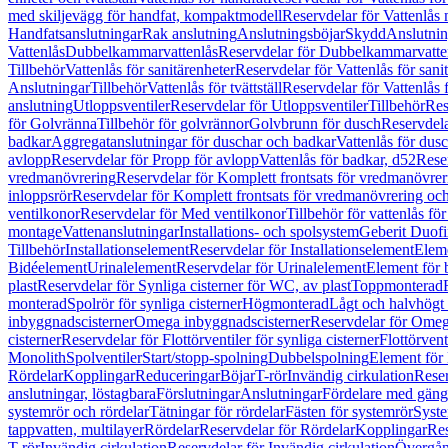
med skiljevägg för handfat, kompaktmodell
Reservdelar för Vattenlås
Handfatsanslutningar
Rak anslutning
Anslutningsböjar
Skydd
Anslutnin
Vattenlås
Dubbelkammarvattenlås
Reservdelar för Dubbelkammarvatte
Tillbehör
Vattenlås för sanitärenheter
Reservdelar för Vattenlås för sani
Anslutningar
Tillbehör
Vattenlås för tvättställ
Reservdelar för Vattenlås fö
anslutning
Utloppsventiler
Reservdelar för Utloppsventiler
Tillbehör
Res
för Golvränna
Tillbehör för golvrännor
Golvbrunn för dusch
Reservdela
badkar
Aggregatanslutningar för duschar och badkar
Vattenlås för dus
avlopp
Reservdelar för Propp för avlopp
Vattenlås för badkar, d52
Reser
vredmanövrering
Reservdelar för Komplett frontsats för vredmanövrer
inloppsrör
Reservdelar för Komplett frontsats för vredmanövrering och
ventilkonor
Reservdelar för Med ventilkonor
Tillbehör för vattenlås fö
montage
Vattenanslutningar
Installations- och spolsystem
Geberit Duof
Tillbehör
Installationselement
Reservdelar för Installationselement
Elem
Bidéelement
Urinalelement
Reservdelar för Urinalelement
Element för 
plast
Reservdelar för Synliga cisterner för WC, av plast
Toppmonterad
monterad
Spolrör för synliga cisterner
Högmonterad
Lågt och halvhögt
inbyggnadscisterner
Omega inbyggnadscisterner
Reservdelar för Omeg
cisterner
Reservdelar för Flottörventiler för synliga cisterner
Flottörvent
Monolith
Spolventiler
Start/stopp-spolning
Dubbelspolning
Element för 
Rördelar
Kopplingar
Reduceringar
Böjar
T-rör
Invändig cirkulation
Reser
anslutningar, löstagbara
Förslutningar
Anslutningar
Fördelare med gäng
systemrör och rördelar
Tätningar för rördelar
Fästen för systemrör
Syst
tappvatten, multilayer
Rördelar
Reservdelar för Rördelar
Kopplingar
Res
T-rör
Invändig cirkulation
Reservdelar för Invändig cirkulation
Övergång