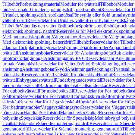
Tillbehör
Förbrukningsmaterial
Moduler för tvättställ
Tillbehör
Moduler 
bidéer
Urinaler
Urinaler, spolningsdrift, med spolkant
Reservdelar för U
Urinaler, spolningsdrift, spolkantlösa
För synlig eller dold urinalstyrni
vattenfri drift
Reservdelar för Urinaler, vattenfri drift
Utan skyddskåpa
R
Tillbehör
Vattenlås och vattenlåstillbehör
Spolrör, spolrörsböjar och ada
elektronisk spolning, nätdrift
Reservdelar för Med elektronisk spolning,
Med pneumatisk spolning
Väggmontage
Reservdelar för Väggmontag
Med elektronisk spolning, batteridrift
Tillbehör
Reservdelar för Tillbeh
adaptrar
Täckplattor
Integrerade styrningar
Fjärrkontroller
Apparatanslutn
tvättställ
Anslutningsböjar
Reservdelar för Anslutningsböjar
Rak anslut
Spolrörsförlängningar
Anslutningar av PVC
Reservdelar för Anslutni
urinaler
Vattenlås
Reservdelar för Vattenlås
Spolrörsförlängningar
Reserv
anslutning
Anslutningsböjar
Skydd
Anslutningar
Packningar
Tvättställ
bänkskiva
Reservdelar för Tvättställ för bänkskiva
Handfat
Reservdelar
tvättställ
Inbyggnadstvättställ
Underbyggnadstvättställ
Reservdelar för 
med möbeltvättställ
Badrumsmöbler
Tvättställsunderskåp
Reservdelar f
För dubbeltvättställ
För möbeltvättställ
Reservdelar för För möbeltvättst
skålform
Reservdelar för För tvättställ för bänkskiva skålform
För tvätt
sidoskåp
Reservdelar för Låga sidoskåp
Högskåp
Reservdelar för Hög
Fler badrumsmöbler
Väggavställningsytor
Reservdelar för Väggavställ
bänkskivor
Handtag
Set fotstöd
Magnettavlor
Eluttag
Reservdelar för El
belysning
Spegelskåp
Reservdelar för Spegelskåp
Med inbyggd belysn
Tvättställsblandare
Stående montering, nätdrift
Reservdelar för Stående
generatordrift
Reservdelar för Stående montering, generatordrift
Tillbe
enheter och tvättställ
Vattenlås för handfat
Reservdelar för Vattenlås fö