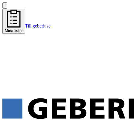
Till geberit.se
Mina listor