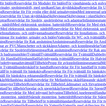
för bidéer
Reservdelar för Moduler för bidéer
För vägghängda och golvs
rinaler, spolningsdrift, med spolkant
Utan skyddskåpa
Reservdelar för 
ng
Reservdelar för För synlig eller dold urinalstyrning
Med integrerad uri
eservdelar för Utan skyddskåpa
Skiljeväggar
Skiljeväggar i plast
Skiljev
ptrar
Reservdelar för Spolrör, spolrörsböjar och adaptrar
Infästningsmate
 nätdrift
Med elektronisk spolning, batteridrift
Reservdelar för Med elektr
e
Med elektronisk spolning, nätdrift
Reservdelar för Med elektronisk spoln
ör
Installations- och ombyggnadssatser
Reservdelar för Installations- oc
ingar för toaletter, urinaler och bidéer
Vattenlås för WC och tvättställ
Re
ning
Reservdelar för Rak anslutning
Anslutningssats
Reservdelar för Ansl
ngar av PVC
Manschetter och täckkåpor
Adapter- och kopplingsdelar
Vatt
delar för Spolrörsförlängningar
Rak anslutning
Reservdelar för Rak ans
 och badrumsmöbler
Tvättställ
Tvättställ
Reservdelar för Tvättställ
Dubbeltvä
 för Handfat
Hörnhandfat
Halvinbyggda tvättställ
Reservdelar för Halvi
Underbyggnadstvättställ
Tillbehör
Propp för avlopp
Infästningsmaterial
Mö
ör Tvättställsunderskåp
För handfat
Reservdelar för För handfat
För tvätts
äll
För tvättställ för bänkskiva
Reservdelar för För tvättställ för bänkskiv
ställ för bänkskiva rektangulärt
Reservdelar för För tvättställ för bänkski
skåp
Mellanhöga skåp
Reservdelar för Mellanhöga skåp
Hängande skåp
R
ningsytor
Tillbehör
Reservdelar för Tillbehör
Lådinsatser och förvaringsb
uttag
Fler tillbehör
Speglar och spegelskåp
Spegel
Reservdelar för Spegel
ing
Reservdelar för Med inbyggd belysning
Tillbehör
Ljuselement
Handta
 montering, nätdrift
Stående montering, batteridrift
Reservdelar för Ståen
hör
Reservdelar för Tillbehör
För tvättställsblandare
Reservdelar för För tv
r handfat
Vattenlås
Reservdelar för Vattenlås
Vattenlås med skiljevägg för