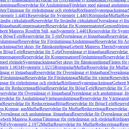
lutningar
Reservdelar för Anslutningar
Fördelare med gängad anslutnin
ehör
Tätningar för rörledningar och rördelar
Rörfästen
Systempackningar
stemrör 1.4401
Reservdelar för Systemrör 1.4401
Rörnipplar
Muffar
Rese
vändig cirkulation
Reservdelar för Invändig cirkulation
Övergångar ej lös
löstagbara
Kompensatorer
Reservdelar för Kompensatorer
Genomföringa
erit Mapress Rostfritt Stål, gas
Systemrör 1.4401
Reservdelar för Syste
ör Böjar
T-rör
Reservdelar för T-rör
Övergångar ej löstagbara
Reservdelar 
slutningar
Reservdelar för Förslutningar
Anslutningar
Reservdelar för An
ackningar
Set skruv för flänskopplingar
Geberit Mapress Therm
Systemr
ör Böjar
T-rör
Reservdelar för T-rör
Övergångar ej löstagbara
Reservdelar 
mpensatorer
Reservdelar för Kompensatorer
Förslutningar
Reservdelar fö
med rörände
Systempackningar
Set skruv för flänskopplingar
Fästen för
mrör 1.0034
Systemrör 1.0215
Rörnipplar
Muffar
Reservdelar för Muffar
ngar ej löstagbara
Reservdelar för Övergångar ej löstagbara
Övergångar 
r
Förslutningar
Reservdelar för Förslutningar
Muffar för värme
Reservdela
ingar för rörledningar och rördelar
Rörfästen
Systempackningar
Geberit 
ar för Reduceringar
Böjar
Reservdelar för Böjar
T-rör
Reservdelar för T-
servdelar för Övergångar ej löstagbara
Övergångar och anslutningar, lö
ervdelar för Anslutningar
Värmeanslutningar
Reservdelar för Värmeansl
ar
Reservdelar för Reduceringar
Böjar
Reservdelar för Böjar
T-rör
Reservde
ess Koppar, gas
Muffar
Reservdelar för Muffar
Reduceringar
Reservdelar 
Övergångar och anslutningar, löstagbara
Reservdelar för Övergångar och
 Geberit Mapress Koppar
Tätningar för rörledningar och rördelar
Rörfäste
uNiFe
Systemrör 2.1972
Muffar
Reservdelar för Muffar
Reduceringar
Rese