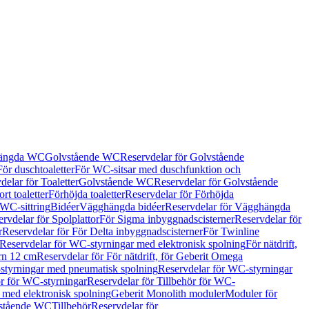
hängda WC
Golvstående WC
Reservdelar för Golvstående
För duschtoaletter
För WC-sitsar med duschfunktion och
delar för Toaletter
Golvstående WC
Reservdelar för Golvstående
rt toaletter
Förhöjda toaletter
Reservdelar för Förhöjda
 WC-sittring
Bidéer
Vägghängda bidéer
Reservdelar för Vägghängda
rvdelar för Spolplattor
För Sigma inbyggnadscisterner
Reservdelar för
r
Reservdelar för För Delta inbyggnadscisterner
För Twinline
Reservdelar för WC-styrningar med elektronisk spolning
För nätdrift,
ern 12 cm
Reservdelar för För nätdrift, för Geberit Omega
tyrningar med pneumatisk spolning
Reservdelar för WC-styrningar
ör för WC-styrningar
Reservdelar för Tillbehör för WC-
 med elektronisk spolning
Geberit Monolith moduler
Moduler för
vstående WC
Tillbehör
Reservdelar för