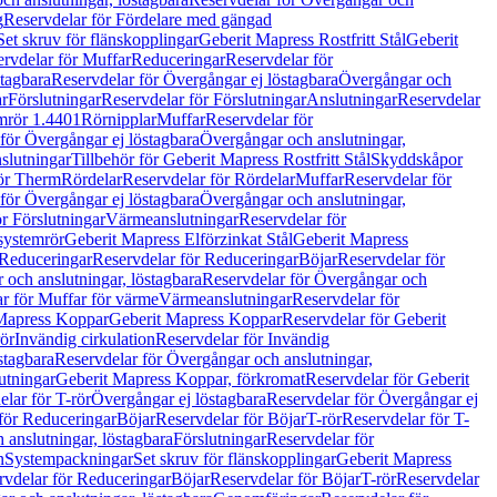
g
Reservdelar för Fördelare med gängad
Set skruv för flänskopplingar
Geberit Mapress Rostfritt Stål
Geberit
rvdelar för Muffar
Reduceringar
Reservdelar för
tagbara
Reservdelar för Övergångar ej löstagbara
Övergångar och
r
Förslutningar
Reservdelar för Förslutningar
Anslutningar
Reservdelar
mrör 1.4401
Rörnipplar
Muffar
Reservdelar för
för Övergångar ej löstagbara
Övergångar och anslutningar,
slutningar
Tillbehör för Geberit Mapress Rostfritt Stål
Skyddskåpor
ör Therm
Rördelar
Reservdelar för Rördelar
Muffar
Reservdelar för
för Övergångar ej löstagbara
Övergångar och anslutningar,
r Förslutningar
Värmeanslutningar
Reservdelar för
 systemrör
Geberit Mapress Elförzinkat Stål
Geberit Mapress
Reduceringar
Reservdelar för Reduceringar
Böjar
Reservdelar för
och anslutningar, löstagbara
Reservdelar för Övergångar och
r för Muffar för värme
Värmeanslutningar
Reservdelar för
Mapress Koppar
Geberit Mapress Koppar
Reservdelar för Geberit
rör
Invändig cirkulation
Reservdelar för Invändig
stagbara
Reservdelar för Övergångar och anslutningar,
utningar
Geberit Mapress Koppar, förkromat
Reservdelar för Geberit
lar för T-rör
Övergångar ej löstagbara
Reservdelar för Övergångar ej
för Reduceringar
Böjar
Reservdelar för Böjar
T-rör
Reservdelar för T-
 anslutningar, löstagbara
Förslutningar
Reservdelar för
n
Systempackningar
Set skruv för flänskopplingar
Geberit Mapress
rvdelar för Reduceringar
Böjar
Reservdelar för Böjar
T-rör
Reservdelar