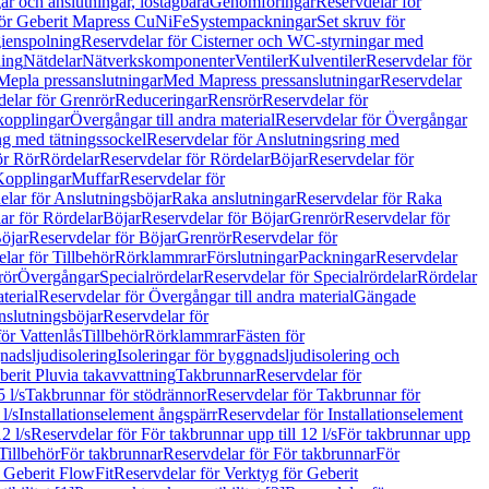
r och anslutningar, löstagbara
Genomföringar
Reservdelar för
för Geberit Mapress CuNiFe
Systempackningar
Set skruv för
ienspolning
Reservdelar för Cisterner och WC-styrningar med
ning
Nätdelar
Nätverkskomponenter
Ventiler
Kulventiler
Reservdelar för
Mepla pressanslutningar
Med Mapress pressanslutningar
Reservdelar
elar för Grenrör
Reduceringar
Rensrör
Reservdelar för
opplingar
Övergångar till andra material
Reservdelar för Övergångar
ng med tätningssockel
Reservdelar för Anslutningsring med
ör Rör
Rördelar
Reservdelar för Rördelar
Böjar
Reservdelar för
Kopplingar
Muffar
Reservdelar för
elar för Anslutningsböjar
Raka anslutningar
Reservdelar för Raka
ar för Rördelar
Böjar
Reservdelar för Böjar
Grenrör
Reservdelar för
öjar
Reservdelar för Böjar
Grenrör
Reservdelar för
lar för Tillbehör
Rörklammrar
Förslutningar
Packningar
Reservdelar
rör
Övergångar
Specialrördelar
Reservdelar för Specialrördelar
Rördelar
terial
Reservdelar för Övergångar till andra material
Gängade
slutningsböjar
Reservdelar för
ör Vattenlås
Tillbehör
Rörklammrar
Fästen för
gnadsljudisolering
Isoleringar för byggnadsljudisolering och
berit Pluvia takavvattning
Takbrunnar
Reservdelar för
 l/s
Takbrunnar för stödrännor
Reservdelar för Takbrunnar för
l/s
Installationselement ångspärr
Reservdelar för Installationselement
2 l/s
Reservdelar för För takbrunnar upp till 12 l/s
För takbrunnar upp
Tillbehör
För takbrunnar
Reservdelar för För takbrunnar
För
 Geberit FlowFit
Reservdelar för Verktyg för Geberit