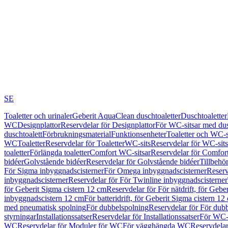
SE
Toaletter och urinaler
Geberit AquaClean duschtoaletter
Duschtoaletter
WC
Designplattor
Reservdelar för Designplattor
För WC-sitsar med du
duschtoalett
Förbrukningsmaterial
Funktionsenheter
Toaletter och WC-s
WC
Toaletter
Reservdelar för Toaletter
WC-sits
Reservdelar för WC-sits
toaletter
Förlängda toaletter
Comfort WC-sitsar
Reservdelar för Comfor
bidéer
Golvstående bidéer
Reservdelar för Golvstående bidéer
Tillbehö
För Sigma inbyggnadscisterner
För Omega inbyggnadscisterner
Reserv
inbyggnadscisterner
Reservdelar för För Twinline inbyggnadscisterner
för Geberit Sigma cistern 12 cm
Reservdelar för För nätdrift, för Gebe
inbyggnadscistern 12 cm
För batteridrift, för Geberit Sigma cistern 12
med pneumatisk spolning
För dubbelspolning
Reservdelar för För dub
styrningar
Installationssatser
Reservdelar för Installationssatser
För WC-s
WC
Reservdelar för Moduler för WC
För vägghängda WC
Reservdela