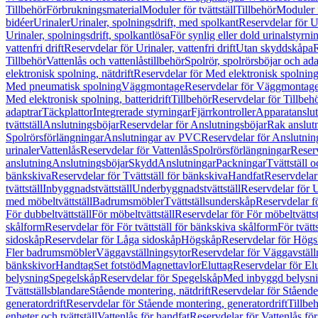
Tillbehör
Förbrukningsmaterial
Moduler för tvättställ
Tillbehör
Moduler 
bidéer
Urinaler
Urinaler, spolningsdrift, med spolkant
Reservdelar för U
Urinaler, spolningsdrift, spolkantlösa
För synlig eller dold urinalstyrni
vattenfri drift
Reservdelar för Urinaler, vattenfri drift
Utan skyddskåpa
R
Tillbehör
Vattenlås och vattenlåstillbehör
Spolrör, spolrörsböjar och ada
elektronisk spolning, nätdrift
Reservdelar för Med elektronisk spolning,
Med pneumatisk spolning
Väggmontage
Reservdelar för Väggmontag
Med elektronisk spolning, batteridrift
Tillbehör
Reservdelar för Tillbeh
adaptrar
Täckplattor
Integrerade styrningar
Fjärrkontroller
Apparatanslutn
tvättställ
Anslutningsböjar
Reservdelar för Anslutningsböjar
Rak anslut
Spolrörsförlängningar
Anslutningar av PVC
Reservdelar för Anslutni
urinaler
Vattenlås
Reservdelar för Vattenlås
Spolrörsförlängningar
Reserv
anslutning
Anslutningsböjar
Skydd
Anslutningar
Packningar
Tvättställ
bänkskiva
Reservdelar för Tvättställ för bänkskiva
Handfat
Reservdelar
tvättställ
Inbyggnadstvättställ
Underbyggnadstvättställ
Reservdelar för 
med möbeltvättställ
Badrumsmöbler
Tvättställsunderskåp
Reservdelar f
För dubbeltvättställ
För möbeltvättställ
Reservdelar för För möbeltvättst
skålform
Reservdelar för För tvättställ för bänkskiva skålform
För tvätt
sidoskåp
Reservdelar för Låga sidoskåp
Högskåp
Reservdelar för Hög
Fler badrumsmöbler
Väggavställningsytor
Reservdelar för Väggavställ
bänkskivor
Handtag
Set fotstöd
Magnettavlor
Eluttag
Reservdelar för El
belysning
Spegelskåp
Reservdelar för Spegelskåp
Med inbyggd belysn
Tvättställsblandare
Stående montering, nätdrift
Reservdelar för Stående
generatordrift
Reservdelar för Stående montering, generatordrift
Tillbe
enheter och tvättställ
Vattenlås för handfat
Reservdelar för Vattenlås fö