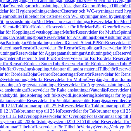
gbara
Övergångar och anslutningar, löstagbara
Reservdelar för Övergånga
Böjar
Övergångar och anslutningar, löstagbara
Genomföringar
Tillbehör 
delar för Hygienspolningsenheter
Cisterner och WC-styrningar med hyg
ygienmoduler
Tillbehör för cisterner och WC-styrningar med hygienspol
t pressanslutningar
Med Mepla pressanslutningar
Reservdelar för Med 
t Silent-db20
Rör
Rördelar
Reservdelar för Rördelar
Böjar
Grenrör
Reservd
ar för Kopplingar
Svetskopplingar
Muffar
Reservdelar för Muffar
Spännk
tningar
Anslutningsböjar
Reservdelar för Anslutningsböjar
Anslutningsri
gar
Packningar
Förbrukningsmaterial
Geberit Silent-PP
Rör
Reservdelar f
educeringar
Rensrör
Reservdelar för Rensrör
Kopplingar
Reservdelar för 
utningar
Reservdelar för Aggregatanslutningar
Anslutningsböjar
Reservd
ngsmaterial
Geberit Silent-Pro
Rör
Reservdelar för Rör
Rördelar
Reservdel
r för Rensrör
Rördelar SuperTube
Reservdelar för Rördelar SuperTube
B
 Muffar
Övergångskoppling
Adaptrar till andra material
Tillbehör
Reservde
ar för Rördelar
Böjar
Grenrör
Reduceringar
Rensrör
Reservdelar för Rens
r
Svetskopplingar
Muffar
Reservdelar för Muffar
Övergångar till andra ma
bussningar
Aggregatanslutningar
Reservdelar för Aggregatanslutningar
An
a anslutningar
Reservdelar för Raka anslutningar
Vattenlås
Reservdelar f
andskydd, ljudisolering och fuktskydd
Ljudisolering
Isoleringar för byg
ilationsventiler
Reservdelar för Ventilationsventiler
Energisparventiler
Ge
ll 12 l/s
Takbrunnar upp till 25 l/s
Reservdelar för Takbrunnar upp till 25
l 12 l/s
Takbrunnar upp till 25 l/s
Reservdelar för Takbrunnar upp till 25 
p till 12 l/s
Överlopp
Reservdelar för Överlopp
För takbrunnar upp till 1
gssystem d40–200
Infästningssystem d250–315
Tillbehör
Reservdelar för 
akbrunnar
Tillbehör
Reservdelar för Tillbehör
Verktyg
Verktyg
Verktyg för