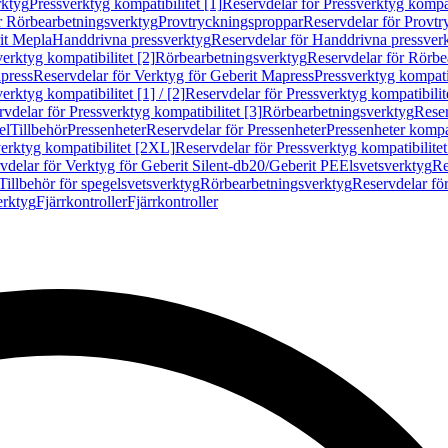
rktyg
Pressverktyg kompatibilitet [1]
Reservdelar för Pressverktyg kompati
r Rörbearbetningsverktyg
Provtryckningsproppar
Reservdelar för Provt
it Mepla
Handdrivna pressverktyg
Reservdelar för Handdrivna pressver
erktyg kompatibilitet [2]
Rörbearbetningsverktyg
Reservdelar för Rörbe
press
Reservdelar för Verktyg för Geberit Mapress
Pressverktyg kompatib
erktyg kompatibilitet [1] / [2]
Reservdelar för Pressverktyg kompatibilitet
vdelar för Pressverktyg kompatibilitet [3]
Rörbearbetningsverktyg
Reser
el
Tillbehör
Pressenheter
Reservdelar för Pressenheter
Pressenheter kompat
erktyg kompatibilitet [2XL]
Reservdelar för Pressverktyg kompatibilite
vdelar för Verktyg för Geberit Silent-db20/Geberit PE
Elsvetsverktyg
Re
Tillbehör för spegelsvetsverktyg
Rörbearbetningsverktyg
Reservdelar fö
erktyg
Fjärrkontroller
Fjärrkontroller