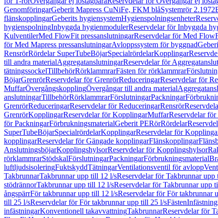
för T-rör
Övergångar ej löstagbara
Reservdelar för Övergångar ej lösta
Genomföringar
Geberit Mapress CuNiFe, FKM blå
Systemrör 2.1972
flänskopplingar
Geberits hygiensystem
Hygienspolningsenheter
Reserv
hygienspolning
Inbyggda hygienmoduler
Reservdelar för Inbyggda h
Kulventiler
Med FlowFit pressanslutningar
Reservdelar för Med FlowFi
för Med Mapress pressanslutningar
Avloppssystem för byggnad
Geberi
Rensrör
Rördelar SuperTube
Böjar
Specialrördelar
Kopplingar
Reservdel
till andra material
Aggregatanslutningar
Reservdelar för Aggregatanslu
tätningssockel
Tillbehör
Rörklammrar
Fästen för rörklammrar
Förslutnin
Böjar
Grenrör
Reservdelar för Grenrör
Reduceringar
Reservdelar för R
Muffar
Övergångskoppling
Övergångar till andra material
Aggregatansl
anslutningar
Tillbehör
Rörklammrar
Förslutningar
Packningar
Förbrukni
Grenrör
Reduceringar
Reservdelar för Reduceringar
Rensrör
Reservdela
Grenrör
Kopplingar
Reservdelar för Kopplingar
Muffar
Reservdelar för
för Packningar
Förbrukningsmaterial
Geberit PE
Rör
Rördelar
Reservdel
SuperTube
Böjar
Specialrördelar
Kopplingar
Reservdelar för Kopplinga
kopplingar
Reservdelar för Gängade kopplingar
Flänskopplingar
Fläns
Anslutningsböjar
Kopplingshylsor
Reservdelar för Kopplingshylsor
Rak
rörklammrar
Stödskal
Förslutningar
Packningar
Förbrukningsmaterial
Br
luftljudsisolering
Fuktskydd
Tätningar
Ventilationsventil för avlopp
Vent
Takbrunnar
Takbrunnar upp till 12 l/s
Reservdelar för Takbrunnar upp ti
stödrännor
Takbrunnar upp till 12 l/s
Reservdelar för Takbrunnar upp til
ångspärr
För takbrunnar upp till 12 l/s
Reservdelar för För takbrunnar up
till 25 l/s
Reservdelar för För takbrunnar upp till 25 l/s
Fästen
Infästnin
infästningar
Konventionell takavvattning
Takbrunnar
Reservdelar för T