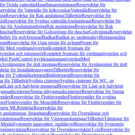
för Dolda vattenlås
Handfatsanslutningar
Reservdelar för
ervdelar för Vattenlås för köksvaskar
Vattenlås
Reservdelar för
ing
Reservdelar för Rak anslutning
Tillbehör
Reservdelar för
lås
Reservdelar för Synliga vattenlås
Anslutningar
Reservdelar för
lar för Anslutningsböjar
Rak anslutning
Reservdelar för Rak
duschar
Reservdelar för Golvavlopp för duschar
Golvränna
Reservdelar
lbehör för golvbrunnar
Badkar
Badkar av sanitetsakryl
Rektangulära
lopp
Reservdelar för Utan propp för avlopp
Propp för
 för Med vredmanövrering
Komplett frontsats för
vrering och inloppsrör
Komplett frontsats för vredmanövrering och
 Med PushControl tryckknappsmanövrering
Med
s
Avstängning för dolt montage
Reservdelar för Avstängning för dolt
elar för Installationssystem
Tillbehör
Reservdelar för
ar för Tvättställselement
Bidéelement
Reservdelar för
r för Tillbehör
Synliga cisterner
Synliga cisterner för WC, av
rad
Lågt och halvhögt monterad
Reservdelar för Lågt och halvhögt
yggnadscisterner
Sigma inbyggnadscisterner
Reservdelar för Sigma
ntiler
Reservdelar för Flottörventiler
Flottörventiler för synliga
ner
Flottörventiler för Monolith
Reservdelar för Flottörventiler för
emrör ML
Rördelar
Reservdelar för
 anslutningar, löstagbara
Reservdelar för Övergångar och
slutningar
Reservdelar för Värmeanslutningar
Tillbehör
Tätningar för
 Mepla
Systemrör tappvatten, multilayer
Reservdelar för Systemrör
rgångsvinklar
Reservdelar för Övergångsvinklar
T-rör
Reservdelar för
ch anslutningar, löstagbara
Reservdelar för Övergångar och