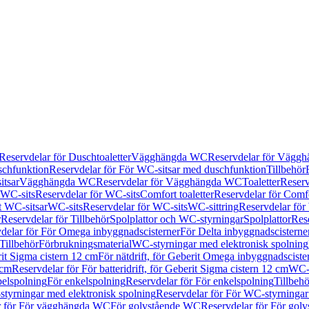
Reservdelar för Duschtoaletter
Vägghängda WC
Reservdelar för Vägg
schfunktion
Reservdelar för För WC-sitsar med duschfunktion
Tillbehör
itsar
Vägghängda WC
Reservdelar för Vägghängda WC
Toaletter
Reserv
WC-sits
Reservdelar för WC-sits
Comfort toaletter
Reservdelar för Comfo
t WC-sitsar
WC-sits
Reservdelar för WC-sits
WC-sittring
Reservdelar för
r
Reservdelar för Tillbehör
Spolplattor och WC-styrningar
Spolplattor
Rese
delar för För Omega inbyggnadscisterner
För Delta inbyggnadscisterne
Tillbehör
Förbrukningsmaterial
WC-styrningar med elektronisk spolning
rit Sigma cistern 12 cm
För nätdrift, för Geberit Omega inbyggnadscist
 cm
Reservdelar för För batteridrift, för Geberit Sigma cistern 12 cm
WC-s
belspolning
För enkelspolning
Reservdelar för För enkelspolning
Tillbeh
tyrningar med elektronisk spolning
Reservdelar för För WC-styrningar
r för För vägghängda WC
För golvstående WC
Reservdelar för För gol