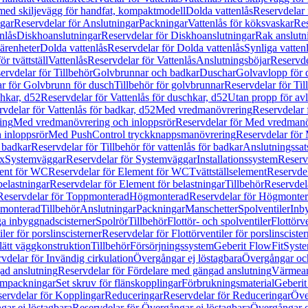
 med skiljevägg för handfat, kompaktmodell
Dolda vattenlås
Reservdelar 
gar
Reservdelar för Anslutningar
Packningar
Vattenlås för köksvaskar
Res
nlås
Diskhoanslutningar
Reservdelar för Diskhoanslutningar
Rak anslutn
tärenheter
Dolda vattenlås
Reservdelar för Dolda vattenlås
Synliga vatten
r tvättställ
Vattenlås
Reservdelar för Vattenlås
Anslutningsböjar
Reservde
ervdelar för Tillbehör
Golvbrunnar och badkar
Duschar
Golvavlopp för 
r för Golvbrunn för dusch
Tillbehör för golvbrunnar
Reservdelar för Til
chkar, d52
Reservdelar för Vattenlås för duschkar, d52
Utan propp för av
vdelar för Vattenlås för badkar, d52
Med vredmanövrering
Reservdelar
ing
Med vredmanövrering och inloppsrör
Reservdelar för Med vredmanö
 inloppsrör
Med PushControl tryckknappsmanövrering
Reservdelar för
r badkar
Reservdelar för Tillbehör för vattenlås för badkar
Anslutningssat
ix
Systemväggar
Reservdelar för Systemväggar
Installationssystem
Reservd
ent för WC
Reservdelar för Element för WC
Tvättställselement
Reservdel
belastningar
Reservdelar för Element för belastningar
Tillbehör
Reservdela
Reservdelar för Toppmonterad
Högmonterad
Reservdelar för Högmonte
 monterad
Tillbehör
Anslutningar
Packningar
Manschetter
Spolventiler
Inb
a inbyggnadscisterner
Spolrör
Tillbehör
Flottör- och spolventiler
Flottörve
iler för porslinscisterner
Reservdelar för Flottörventiler för porslinscister
lätt väggkonstruktion
Tillbehör
Försörjningssystem
Geberit FlowFit
Syst
vdelar för Invändig cirkulation
Övergångar ej löstagbara
Övergångar och
ad anslutning
Reservdelar för Fördelare med gängad anslutning
Värmean
empackningar
Set skruv för flänskopplingar
Förbrukningsmaterial
Geberit
ervdelar för Kopplingar
Reduceringar
Reservdelar för Reduceringar
Öve
ar ej löstagbara
Reservdelar för Övergångar ej löstagbara
Övergångar o