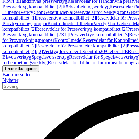
FlowFit
Handdrivna pressverktyg
Reservdelar för Handdrivna pressve
Pressverktyg kompatibilitet [2]
Rörbearbetningsverktyg
Reservdelar fö
Tillbehör
Verktyg för Geberit Mepla
Reservdelar för Verktyg för Geber
kompatibilitet [1]
Pressverktyg kompatibilitet [2]
Reservdelar för Pressv
Provtryckningsproppar
Kontrollmedel
Tillbehör
Verktyg för Geberit Ma
kompatibilitet [2]
Reservdelar för Pressverktyg kompatibilitet [2]
Pressv
Pressverktyg kompatibilitet [2XL]
Pressverktyg kompatibilitet [3]
Reser
för Provtryckningsproppar
Kontrollmedel
Reservdelar för Kontrollmed
kompatibilitet [2]
Reservdelar för Pressenheter kompatibilitet [2]
Pressv
kompatibilitet [4]/[2]
Verktyg för Geberit Silent-db20/Geberit PE
Reser
Elsvetsverktyg
Spegelsvetsverktyg
Reservdelar för Spegelsvetsverktyg
rörbearbetningsverktyg
Reservdelar för Tillbehör för rörbearbetningsv
Produktkategorier
Badrumsserier
Nyheter