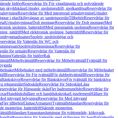
tående bidéer
Reservdelar för För vägghängda och golvstående
Utan skyddskåpa
Urinaler, spolningsdrift, spolkantlösa
Reservdelar för
nalstyrning
Reservdelar för Med integrerad urinalstyrning
Urinaler,
äggar i glas
Skiljeväggar av sanitetsporslin
Tillbehör
Reservdelar för
rial
Urinalstyrningar
Dolt montage
Reservdelar för Dolt montage
Med
onisk spolning, batteridrift
Med pneumatisk spolning
Reservdelar för
ing, nätdrift
Med elektronisk spolning, batteridrift
Reservdelar för
h ombyggnadssatser
Spolrör, spolrörsböjar och
servdelar för Vattenlås för WC och
utningssats
Spolrörsförlängningar
Reservdelar för
enlås för urinaler
Reservdelar för Vattenlås för
lutning
Vattenlås för bidéer
Rak
ttställ
Möbeltvättställ
Reservdelar för Möbeltvättställ
Tvättställ för
nbyggda
belpaket
Möbelpaket med möbeltvättställ
Reservdelar för Möbelpaket
täll
Reservdelar för För tvättställ
För dubbeltvättställ
Reservdelar för
a
Bänkskivor
Reservdelar för Bänkskivor
För tvättställ för bänkskiva
va rektangulärt
Sidoskåp
Reservdelar för Sidoskåp
Låga
eservdelar för Hängande skåp
Fler badrumsmöbler
Reservdelar för
oxar
Handdukshållare och handdukskrokar
Ljuselement
Hållare för
Med inbyggd belysning
Reservdelar för Med inbyggd
g
Fler tillbehör
Eluttag
Armaturer
Tvättställsblandare
Reservdelar för
de montering, batteridrift
Stående montering,
ättställsblandare
Apparatanslutningar för tvättområde, köksvask,
 handfat
Reservdelar för Vattenlås med skiljevägg för handfat
Vattenlås