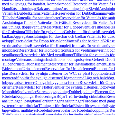
med skiljevägg för handfat, kompaktmodell
Reservdelar för Vattenlås
Handfatsanslutningar
Rak anslutning
Anslutningsböjar
Skydd
Anslutnin
Vattenlås
Dubbelkammarvattenlås
Reservdelar för Dubbelkammarvatte
Tillbehör
Vattenlås för sanitärenheter
Reservdelar för Vattenlås för sani
Anslutningar
Tillbehör
Vattenlås för tvättställ
Reservdelar för Vattenlås fö
anslutning
Utloppsventiler
Reservdelar för Utloppsventiler
Tillbehör
Res
för Golvränna
Tillbehör för golvrännor
Golvbrunn för dusch
Reservdela
badkar
Aggregatanslutningar för duschar och badkar
Vattenlås för dus
avlopp
Reservdelar för Propp för avlopp
Vattenlås för badkar, d52
Reser
vredmanövrering
Reservdelar för Komplett frontsats för vredmanövrer
inloppsrör
Reservdelar för Komplett frontsats för vredmanövrering och
ventilkonor
Reservdelar för Med ventilkonor
Tillbehör för vattenlås fö
montage
Vattenanslutningar
Installations- och spolsystem
Geberit Duof
Tillbehör
Installationselement
Reservdelar för Installationselement
Elem
Bidéelement
Urinalelement
Reservdelar för Urinalelement
Element för 
plast
Reservdelar för Synliga cisterner för WC, av plast
Toppmonterad
monterad
Spolrör för synliga cisterner
Högmonterad
Lågt och halvhögt
inbyggnadscisterner
Omega inbyggnadscisterner
Reservdelar för Omeg
cisterner
Reservdelar för Flottörventiler för synliga cisterner
Flottörvent
Monolith
Spolventiler
Start/stopp-spolning
Dubbelspolning
Element för 
Rördelar
Kopplingar
Reduceringar
Böjar
T-rör
Invändig cirkulation
Reser
anslutningar, löstagbara
Förslutningar
Anslutningar
Fördelare med gäng
systemrör och rördelar
Tätningar för rördelar
Fästen för systemrör
Syst
tappvatten, multilayer
Rördelar
Reservdelar för Rördelar
Kopplingar
Res
T-rör
Invändig cirkulation
Reservdelar för Invändig cirkulation
Övergång