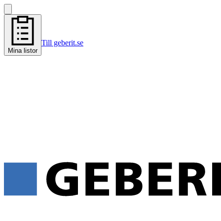
Till geberit.se
Mina listor