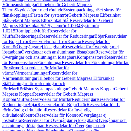
Värmeanslutningar
Tillbehör för Geberit Mapress
Therm
Skyddskåpor med rörände
Systempackningar
Set skruv för
flänskopplingar
Fästen för systemrör
Geberit Mapress Elförzinkat
Stål
Geberit Mapress Elförzinkat Stål
Reservdelar för Geberit
Mapress Elförzinkat Stål
Systemrör 1.0034
Systemrör
1.0215
Rörnipplar
Muffar
Reservdelar för
Muffar
Reduceringar
Reservdelar för Reduceringar
Böjar
Reservdelar
för Böjar
T-rör
Reservdelar för T-rör
Korsrör
Reservdelar för
Korsrör
Övergångar ej löstagbara
Reservdelar för Övergångar ej
löstagbara
Övergångar och anslutningar, löstagbara
Reservdelar för
Övergångar och anslutningar, löstagbara
Kompensatorer
Reservdelar
för Kompensatorer
Förslutningar
Reservdelar för Förslutningar
Muffar
för värme
Reservdelar för Muffar för
värme
Värmeanslutningar
Reservdelar för
Värmeanslutningar
Tillbehör för Geberit Mapress Elförzinkat
Stål
Tätningar för rörledningar och
rördelar
Rörfästen
Systempackningar
Geberit Mapress Koppar
Geberit
Mapress Koppar
Reservdelar för Geberit Mapress
Koppar
Muffar
Reservdelar för Muffar
Reduceringar
Reservdelar för
Reduceringar
Böjar
Reservdelar för Böjar
T-rör
Reservdelar för T-
rör
Invändig cirkulation
Reservdelar för Invändig
cirkulation
Korsrör
Reservdelar för Korsrör
Övergångar ej
löstagbara
Reservdelar för Övergångar ej löstagbara
Övergångar och
anslutningar, löstagbara
Reservdelar för Övergångar och
anslutningar, löstagbara
Förslutningar
Reservdelar för