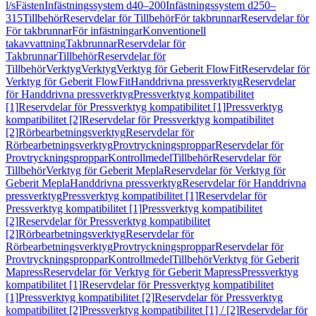
l/s
Fästen
Infästningssystem d40–200
Infästningssystem d250–
315
Tillbehör
Reservdelar för Tillbehör
För takbrunnar
Reservdelar för
För takbrunnar
För infästningar
Konventionell
takavvattning
Takbrunnar
Reservdelar för
Takbrunnar
Tillbehör
Reservdelar för
Tillbehör
Verktyg
Verktyg
Verktyg för Geberit FlowFit
Reservdelar för
Verktyg för Geberit FlowFit
Handdrivna pressverktyg
Reservdelar
för Handdrivna pressverktyg
Pressverktyg kompatibilitet
[1]
Reservdelar för Pressverktyg kompatibilitet [1]
Pressverktyg
kompatibilitet [2]
Reservdelar för Pressverktyg kompatibilitet
[2]
Rörbearbetningsverktyg
Reservdelar för
Rörbearbetningsverktyg
Provtryckningsproppar
Reservdelar för
Provtryckningsproppar
Kontrollmedel
Tillbehör
Reservdelar för
Tillbehör
Verktyg för Geberit Mepla
Reservdelar för Verktyg för
Geberit Mepla
Handdrivna pressverktyg
Reservdelar för Handdrivna
pressverktyg
Pressverktyg kompatibilitet [1]
Reservdelar för
Pressverktyg kompatibilitet [1]
Pressverktyg kompatibilitet
[2]
Reservdelar för Pressverktyg kompatibilitet
[2]
Rörbearbetningsverktyg
Reservdelar för
Rörbearbetningsverktyg
Provtryckningsproppar
Reservdelar för
Provtryckningsproppar
Kontrollmedel
Tillbehör
Verktyg för Geberit
Mapress
Reservdelar för Verktyg för Geberit Mapress
Pressverktyg
kompatibilitet [1]
Reservdelar för Pressverktyg kompatibilitet
[1]
Pressverktyg kompatibilitet [2]
Reservdelar för Pressverktyg
kompatibilitet [2]
Pressverktyg kompatibilitet [1] / [2]
Reservdelar för