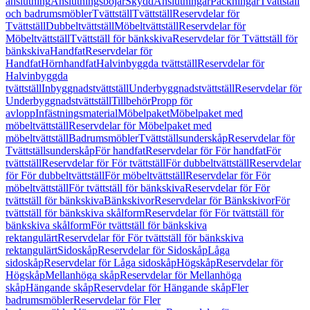
anslutning
Anslutningsböjar
Skydd
Anslutningar
Packningar
Tvättställ
och badrumsmöbler
Tvättställ
Tvättställ
Reservdelar för
Tvättställ
Dubbeltvättställ
Möbeltvättställ
Reservdelar för
Möbeltvättställ
Tvättställ för bänkskiva
Reservdelar för Tvättställ för
bänkskiva
Handfat
Reservdelar för
Handfat
Hörnhandfat
Halvinbyggda tvättställ
Reservdelar för
Halvinbyggda
tvättställ
Inbyggnadstvättställ
Underbyggnadstvättställ
Reservdelar för
Underbyggnadstvättställ
Tillbehör
Propp för
avlopp
Infästningsmaterial
Möbelpaket
Möbelpaket med
möbeltvättställ
Reservdelar för Möbelpaket med
möbeltvättställ
Badrumsmöbler
Tvättställsunderskåp
Reservdelar för
Tvättställsunderskåp
För handfat
Reservdelar för För handfat
För
tvättställ
Reservdelar för För tvättställ
För dubbeltvättställ
Reservdelar
för För dubbeltvättställ
För möbeltvättställ
Reservdelar för För
möbeltvättställ
För tvättställ för bänkskiva
Reservdelar för För
tvättställ för bänkskiva
Bänkskivor
Reservdelar för Bänkskivor
För
tvättställ för bänkskiva skålform
Reservdelar för För tvättställ för
bänkskiva skålform
För tvättställ för bänkskiva
rektangulärt
Reservdelar för För tvättställ för bänkskiva
rektangulärt
Sidoskåp
Reservdelar för Sidoskåp
Låga
sidoskåp
Reservdelar för Låga sidoskåp
Högskåp
Reservdelar för
Högskåp
Mellanhöga skåp
Reservdelar för Mellanhöga
skåp
Hängande skåp
Reservdelar för Hängande skåp
Fler
badrumsmöbler
Reservdelar för Fler