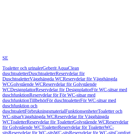
SE
Toaletter och urinaler
Geberit AquaClean
duschtoaletter
Duschtoaletter
Reservdelar för
Duschtoaletter
Vägghängda WC
Reservdelar för Vägghängda
WC
Golvstående WC
Reservdelar för Golvstående
WC
Designplattor
Reservdelar för Designplattor
För WC-sitsar med
duschfunktion
Reservdelar för För WC-sitsar med
duschfunktion
Tillbehör
För duschtoaletter
För WC-sitsar med
duschfunktion och
duschtoalett
Förbrukningsmaterial
Funktionsenheter
Toaletter och
WC-sitsar
Vägghängda WC
Reservdelar för Vägghängda
WC
Toaletter
Reservdelar för Toaletter
Golvstående WC
Reservdelar
för Golvstående WC
Toaletter
Reservdelar för Toaletter
WC-
sits
Reservdelar för WC-sits
WC-sits
Reservdelar för WC-sits
Comfort