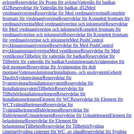
avlopp
Reservdelar för Propp för avlopp
Vattenlås för badkar,
d52
Reservdelar för Vattenlås för badkar, d52
Med
vredmanövrering
Reservdelar för Med vredmanövrering
Komplett
frontsats för vredmanövrering
Reservdelar för Komplett frontsats för
vredmanövrering
Med vredmanövrering och inloppsrör
Reservdelar
för Med vredmanövrering och inloppsrör
Komplett frontsats för
vredmanövrering och inloppsrör
Reservdelar för Komplett frontsats
för vredmanövrering och inloppsrör
Med PushControl
tryckknappsmanövrering
Reservdelar för Med PushControl
tryckknappsmanövrering
Med ventilkonor
Reservdelar för Med
ventilkonor
Tillbehör för vattenlås för badkar
Reservdelar för
Tillbehör för vattenlås för badkar
Anslutningssats
Avstängning för
dolt montage
Reservdelar för Avstängning för dolt
montage
Vattenanslutningar
Installations- och spolsystem
Geberit
Duofix
Systemväggar
Reservdelar för
Systemväggar
Installationssystem
Reservdelar för
Installationssystem
Tillbehör
Reservdelar för
Tillbehör
Installationselement
Reservdelar för
Installationselement
Element för WC
Reservdelar för Element för
WC
Tvättställselement
Reservdelar för
Tvättställselement
Bidéelement
Reservdelar för
Bidéelement
Urinalelement
Reservdelar för Urinalelement
Element för
belastningar
Reservdelar för Element för
belastningar
Tillbehör
Reservdelar för Tillbehör
Synliga
cisterner
Synliga cisterner för WC, av plast
Reservdelar för Synliga