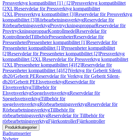
Pressverktyg kompatibilitet [1] / [2]
Pressverktyg kompatibilitet
[2XL]
Reservdelar för Pressverktyg kompatibilitet
[2XL]
Pressverktyg kompatibilitet [3]
Reservdelar för Pressverktyg
kompatibilitet [3]
Rörbearbetningsverktyg
Reservdelar för
Rörbearbetningsverktyg
Provtryckningsproppar
Reservdelar för
Provtryckningsproppar
Kontrollmedel
Reservdelar för
Kontrollmedel
Tillbehör
Pressenheter
Reservdelar för
Pressenheter
Pressenheter kompatibilitet [1]
Reservdelar för
Pressenheter kompatibilitet [1]
Pressenheter kompatibilitet
[2]
Reservdelar för Pressenheter kompatibilitet [2]
Pressverktyg
kompatibilitet [2XL]
Reservdelar för Pressverktyg kompatibilitet
[2XL]
Pressenheter kompatibilitet [4]/[2]
Reservdelar för
Pressenheter kompatibilitet [4]/[2]
Verktyg för Geberit Silent-
db20/Geberit PE
Reservdelar för Verktyg för Geberit Silent-
db20/Geberit PE
Elsvetsverktyg
Reservdelar för
Elsvetsverktyg
Tillbehör för
Elsvetsverktyg
Spegelsvetsverktyg
Reservdelar för
Spegelsvetsverktyg
Tillbehör för
spegelsvetsverktyg
Rörbearbetningsverktyg
Reservdelar för
Rörbearbetningsverktyg
Tillbehör för
rörbearbetningsverktyg
Reservdelar för Tillbehör för
rörbearbetningsverktyg
Fjärrkontroller
Fjärrkontroller
Produktkategorier
Badrumsserier
Nyheter