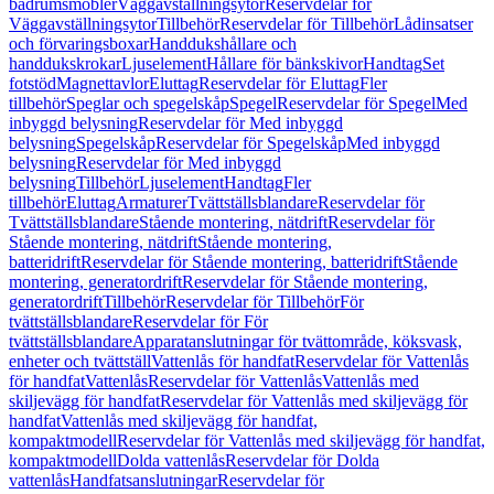
badrumsmöbler
Väggavställningsytor
Reservdelar för
Väggavställningsytor
Tillbehör
Reservdelar för Tillbehör
Lådinsatser
och förvaringsboxar
Handdukshållare och
handdukskrokar
Ljuselement
Hållare för bänkskivor
Handtag
Set
fotstöd
Magnettavlor
Eluttag
Reservdelar för Eluttag
Fler
tillbehör
Speglar och spegelskåp
Spegel
Reservdelar för Spegel
Med
inbyggd belysning
Reservdelar för Med inbyggd
belysning
Spegelskåp
Reservdelar för Spegelskåp
Med inbyggd
belysning
Reservdelar för Med inbyggd
belysning
Tillbehör
Ljuselement
Handtag
Fler
tillbehör
Eluttag
Armaturer
Tvättställsblandare
Reservdelar för
Tvättställsblandare
Stående montering, nätdrift
Reservdelar för
Stående montering, nätdrift
Stående montering,
batteridrift
Reservdelar för Stående montering, batteridrift
Stående
montering, generatordrift
Reservdelar för Stående montering,
generatordrift
Tillbehör
Reservdelar för Tillbehör
För
tvättställsblandare
Reservdelar för För
tvättställsblandare
Apparatanslutningar för tvättområde, köksvask,
enheter och tvättställ
Vattenlås för handfat
Reservdelar för Vattenlås
för handfat
Vattenlås
Reservdelar för Vattenlås
Vattenlås med
skiljevägg för handfat
Reservdelar för Vattenlås med skiljevägg för
handfat
Vattenlås med skiljevägg för handfat,
kompaktmodell
Reservdelar för Vattenlås med skiljevägg för handfat,
kompaktmodell
Dolda vattenlås
Reservdelar för Dolda
vattenlås
Handfatsanslutningar
Reservdelar för