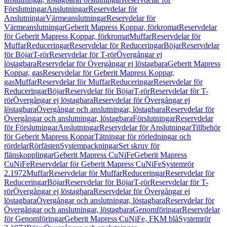
Förslutningar
Anslutningar
Reservdelar för
Anslutningar
Värmeanslutningar
Reservdelar för
Värmeanslutningar
Geberit Mapress Koppar, förkromat
Reservdelar
för Geberit Mapress Koppar, förkromat
Muffar
Reservdelar för
Muffar
Reduceringar
Reservdelar för Reduceringar
Böjar
Reservdelar
för Böjar
T-rör
Reservdelar för T-rör
Övergångar ej
löstagbara
Reservdelar för Övergångar ej löstagbara
Geberit Mapress
Koppar, gas
Reservdelar för Geberit Mapress Koppar,
gas
Muffar
Reservdelar för Muffar
Reduceringar
Reservdelar för
Reduceringar
Böjar
Reservdelar för Böjar
T-rör
Reservdelar för T-
rör
Övergångar ej löstagbara
Reservdelar för Övergångar ej
löstagbara
Övergångar och anslutningar, löstagbara
Reservdelar för
Övergångar och anslutningar, löstagbara
Förslutningar
Reservdelar
för Förslutningar
Anslutningar
Reservdelar för Anslutningar
Tillbehör
för Geberit Mapress Koppar
Tätningar för rörledningar och
rördelar
Rörfästen
Systempackningar
Set skruv för
flänskopplingar
Geberit Mapress CuNiFe
Geberit Mapress
CuNiFe
Reservdelar för Geberit Mapress CuNiFe
Systemrör
2.1972
Muffar
Reservdelar för Muffar
Reduceringar
Reservdelar för
Reduceringar
Böjar
Reservdelar för Böjar
T-rör
Reservdelar för T-
rör
Övergångar ej löstagbara
Reservdelar för Övergångar ej
löstagbara
Övergångar och anslutningar, löstagbara
Reservdelar för
Övergångar och anslutningar, löstagbara
Genomföringar
Reservdelar
för Genomföringar
Geberit Mapress CuNiFe, FKM blå
Systemrör