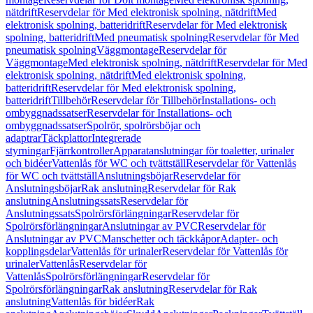
nätdrift
Reservdelar för Med elektronisk spolning, nätdrift
Med
elektronisk spolning, batteridrift
Reservdelar för Med elektronisk
spolning, batteridrift
Med pneumatisk spolning
Reservdelar för Med
pneumatisk spolning
Väggmontage
Reservdelar för
Väggmontage
Med elektronisk spolning, nätdrift
Reservdelar för Med
elektronisk spolning, nätdrift
Med elektronisk spolning,
batteridrift
Reservdelar för Med elektronisk spolning,
batteridrift
Tillbehör
Reservdelar för Tillbehör
Installations- och
ombyggnadssatser
Reservdelar för Installations- och
ombyggnadssatser
Spolrör, spolrörsböjar och
adaptrar
Täckplattor
Integrerade
styrningar
Fjärrkontroller
Apparatanslutningar för toaletter, urinaler
och bidéer
Vattenlås för WC och tvättställ
Reservdelar för Vattenlås
för WC och tvättställ
Anslutningsböjar
Reservdelar för
Anslutningsböjar
Rak anslutning
Reservdelar för Rak
anslutning
Anslutningssats
Reservdelar för
Anslutningssats
Spolrörsförlängningar
Reservdelar för
Spolrörsförlängningar
Anslutningar av PVC
Reservdelar för
Anslutningar av PVC
Manschetter och täckkåpor
Adapter- och
kopplingsdelar
Vattenlås för urinaler
Reservdelar för Vattenlås för
urinaler
Vattenlås
Reservdelar för
Vattenlås
Spolrörsförlängningar
Reservdelar för
Spolrörsförlängningar
Rak anslutning
Reservdelar för Rak
anslutning
Vattenlås för bidéer
Rak