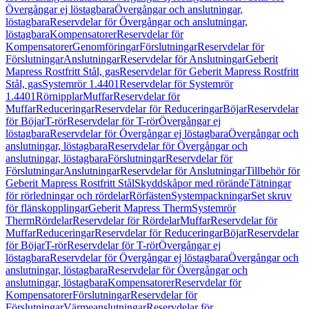
Övergångar ej löstagbara
Övergångar och anslutningar,
löstagbara
Reservdelar för Övergångar och anslutningar,
löstagbara
Kompensatorer
Reservdelar för
Kompensatorer
Genomföringar
Förslutningar
Reservdelar för
Förslutningar
Anslutningar
Reservdelar för Anslutningar
Geberit
Mapress Rostfritt Stål, gas
Reservdelar för Geberit Mapress Rostfritt
Stål, gas
Systemrör 1.4401
Reservdelar för Systemrör
1.4401
Rörnipplar
Muffar
Reservdelar för
Muffar
Reduceringar
Reservdelar för Reduceringar
Böjar
Reservdelar
för Böjar
T-rör
Reservdelar för T-rör
Övergångar ej
löstagbara
Reservdelar för Övergångar ej löstagbara
Övergångar och
anslutningar, löstagbara
Reservdelar för Övergångar och
anslutningar, löstagbara
Förslutningar
Reservdelar för
Förslutningar
Anslutningar
Reservdelar för Anslutningar
Tillbehör för
Geberit Mapress Rostfritt Stål
Skyddskåpor med rörände
Tätningar
för rörledningar och rördelar
Rörfästen
Systempackningar
Set skruv
för flänskopplingar
Geberit Mapress Therm
Systemrör
Therm
Rördelar
Reservdelar för Rördelar
Muffar
Reservdelar för
Muffar
Reduceringar
Reservdelar för Reduceringar
Böjar
Reservdelar
för Böjar
T-rör
Reservdelar för T-rör
Övergångar ej
löstagbara
Reservdelar för Övergångar ej löstagbara
Övergångar och
anslutningar, löstagbara
Reservdelar för Övergångar och
anslutningar, löstagbara
Kompensatorer
Reservdelar för
Kompensatorer
Förslutningar
Reservdelar för
Förslutningar
Värmeanslutningar
Reservdelar för