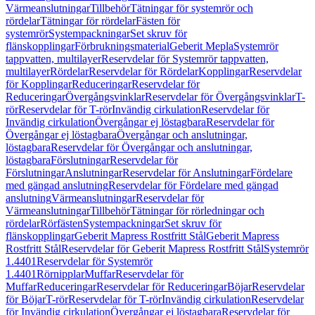
Värmeanslutningar
Tillbehör
Tätningar för systemrör och
rördelar
Tätningar för rördelar
Fästen för
systemrör
Systempackningar
Set skruv för
flänskopplingar
Förbrukningsmaterial
Geberit Mepla
Systemrör
tappvatten, multilayer
Reservdelar för Systemrör tappvatten,
multilayer
Rördelar
Reservdelar för Rördelar
Kopplingar
Reservdelar
för Kopplingar
Reduceringar
Reservdelar för
Reduceringar
Övergångsvinklar
Reservdelar för Övergångsvinklar
T-
rör
Reservdelar för T-rör
Invändig cirkulation
Reservdelar för
Invändig cirkulation
Övergångar ej löstagbara
Reservdelar för
Övergångar ej löstagbara
Övergångar och anslutningar,
löstagbara
Reservdelar för Övergångar och anslutningar,
löstagbara
Förslutningar
Reservdelar för
Förslutningar
Anslutningar
Reservdelar för Anslutningar
Fördelare
med gängad anslutning
Reservdelar för Fördelare med gängad
anslutning
Värmeanslutningar
Reservdelar för
Värmeanslutningar
Tillbehör
Tätningar för rörledningar och
rördelar
Rörfästen
Systempackningar
Set skruv för
flänskopplingar
Geberit Mapress Rostfritt Stål
Geberit Mapress
Rostfritt Stål
Reservdelar för Geberit Mapress Rostfritt Stål
Systemrör
1.4401
Reservdelar för Systemrör
1.4401
Rörnipplar
Muffar
Reservdelar för
Muffar
Reduceringar
Reservdelar för Reduceringar
Böjar
Reservdelar
för Böjar
T-rör
Reservdelar för T-rör
Invändig cirkulation
Reservdelar
för Invändig cirkulation
Övergångar ej löstagbara
Reservdelar för