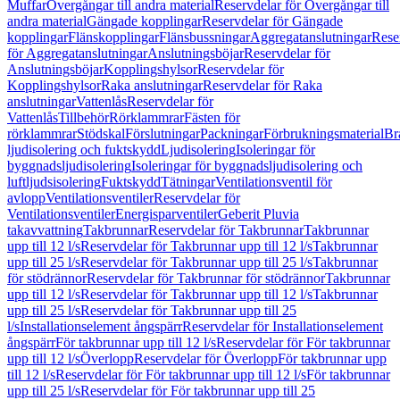
Muffar
Övergångar till andra material
Reservdelar för Övergångar till
andra material
Gängade kopplingar
Reservdelar för Gängade
kopplingar
Flänskopplingar
Flänsbussningar
Aggregatanslutningar
Rese
för Aggregatanslutningar
Anslutningsböjar
Reservdelar för
Anslutningsböjar
Kopplingshylsor
Reservdelar för
Kopplingshylsor
Raka anslutningar
Reservdelar för Raka
anslutningar
Vattenlås
Reservdelar för
Vattenlås
Tillbehör
Rörklammrar
Fästen för
rörklammrar
Stödskal
Förslutningar
Packningar
Förbrukningsmaterial
Br
ljudisolering och fuktskydd
Ljudisolering
Isoleringar för
byggnadsljudisolering
Isoleringar för byggnadsljudisolering och
luftljudsisolering
Fuktskydd
Tätningar
Ventilationsventil för
avlopp
Ventilationsventiler
Reservdelar för
Ventilationsventiler
Energisparventiler
Geberit Pluvia
takavvattning
Takbrunnar
Reservdelar för Takbrunnar
Takbrunnar
upp till 12 l/s
Reservdelar för Takbrunnar upp till 12 l/s
Takbrunnar
upp till 25 l/s
Reservdelar för Takbrunnar upp till 25 l/s
Takbrunnar
för stödrännor
Reservdelar för Takbrunnar för stödrännor
Takbrunnar
upp till 12 l/s
Reservdelar för Takbrunnar upp till 12 l/s
Takbrunnar
upp till 25 l/s
Reservdelar för Takbrunnar upp till 25
l/s
Installationselement ångspärr
Reservdelar för Installationselement
ångspärr
För takbrunnar upp till 12 l/s
Reservdelar för För takbrunnar
upp till 12 l/s
Överlopp
Reservdelar för Överlopp
För takbrunnar upp
till 12 l/s
Reservdelar för För takbrunnar upp till 12 l/s
För takbrunnar
upp till 25 l/s
Reservdelar för För takbrunnar upp till 25