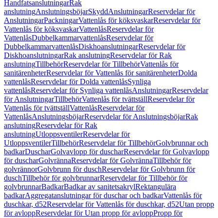
Handfatsanslutningar
Rak
anslutning
Anslutningsböjar
Skydd
Anslutningar
Reservdelar för
Anslutningar
Packningar
Vattenlås för köksvaskar
Reservdelar för
Vattenlås för köksvaskar
Vattenlås
Reservdelar för
Vattenlås
Dubbelkammarvattenlås
Reservdelar för
Dubbelkammarvattenlås
Diskhoanslutningar
Reservdelar för
Diskhoanslutningar
Rak anslutning
Reservdelar för Rak
anslutning
Tillbehör
Reservdelar för Tillbehör
Vattenlås för
sanitärenheter
Reservdelar för Vattenlås för sanitärenheter
Dolda
vattenlås
Reservdelar för Dolda vattenlås
Synliga
vattenlås
Reservdelar för Synliga vattenlås
Anslutningar
Reservdelar
för Anslutningar
Tillbehör
Vattenlås för tvättställ
Reservdelar för
Vattenlås för tvättställ
Vattenlås
Reservdelar för
Vattenlås
Anslutningsböjar
Reservdelar för Anslutningsböjar
Rak
anslutning
Reservdelar för Rak
anslutning
Utloppsventiler
Reservdelar för
Utloppsventiler
Tillbehör
Reservdelar för Tillbehör
Golvbrunnar och
badkar
Duschar
Golvavlopp för duschar
Reservdelar för Golvavlopp
för duschar
Golvränna
Reservdelar för Golvränna
Tillbehör för
golvrännor
Golvbrunn för dusch
Reservdelar för Golvbrunn för
dusch
Tillbehör för golvbrunnar
Reservdelar för Tillbehör för
golvbrunnar
Badkar
Badkar av sanitetsakryl
Rektangulära
badkar
Aggregatanslutningar för duschar och badkar
Vattenlås för
duschkar, d52
Reservdelar för Vattenlås för duschkar, d52
Utan propp
för avlopp
Reservdelar för Utan propp för avlopp
Propp för