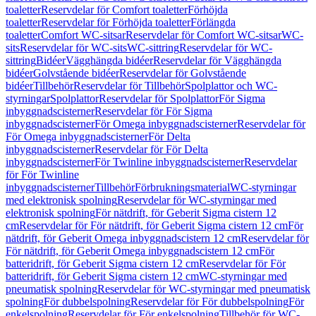
toaletter
Reservdelar för Comfort toaletter
Förhöjda
toaletter
Reservdelar för Förhöjda toaletter
Förlängda
toaletter
Comfort WC-sitsar
Reservdelar för Comfort WC-sitsar
WC-
sits
Reservdelar för WC-sits
WC-sittring
Reservdelar för WC-
sittring
Bidéer
Vägghängda bidéer
Reservdelar för Vägghängda
bidéer
Golvstående bidéer
Reservdelar för Golvstående
bidéer
Tillbehör
Reservdelar för Tillbehör
Spolplattor och WC-
styrningar
Spolplattor
Reservdelar för Spolplattor
För Sigma
inbyggnadscisterner
Reservdelar för För Sigma
inbyggnadscisterner
För Omega inbyggnadscisterner
Reservdelar för
För Omega inbyggnadscisterner
För Delta
inbyggnadscisterner
Reservdelar för För Delta
inbyggnadscisterner
För Twinline inbyggnadscisterner
Reservdelar
för För Twinline
inbyggnadscisterner
Tillbehör
Förbrukningsmaterial
WC-styrningar
med elektronisk spolning
Reservdelar för WC-styrningar med
elektronisk spolning
För nätdrift, för Geberit Sigma cistern 12
cm
Reservdelar för För nätdrift, för Geberit Sigma cistern 12 cm
För
nätdrift, för Geberit Omega inbyggnadscistern 12 cm
Reservdelar för
För nätdrift, för Geberit Omega inbyggnadscistern 12 cm
För
batteridrift, för Geberit Sigma cistern 12 cm
Reservdelar för För
batteridrift, för Geberit Sigma cistern 12 cm
WC-styrningar med
pneumatisk spolning
Reservdelar för WC-styrningar med pneumatisk
spolning
För dubbelspolning
Reservdelar för För dubbelspolning
För
enkelspolning
Reservdelar för För enkelspolning
Tillbehör för WC-