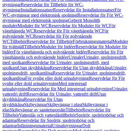
styrningar
Reservdelar för Tillbehör för WC-
styrningar
Installationssatser
Reservdelar för Installationssatser
För
WC-styrningar med elektronisk spolning
Reservdelar för För WC-
styrningar med elektronisk spolning
Geberit Monolith
moduler
Moduler för WC
Reservdelar för Moduler för WC
För
vägghängda WC
Reservdelar för För vägghängda WC
För
golvstående WC
Reservdelar för För golvstående
WC
Tillbehör
Reservdelar för Tillbehör
Förbrukningsmaterial
Moduler
för tvättställ
Tillbehör
Moduler för bidéer
Reservdelar för Moduler för
bidéer
För vägghängda och golvstående bidéer
Reservdelar för För
vägghängda och golvstående bidéer
Urinaler
Urinaler, spolningsdrift,
med spolkant
Reservdelar för Urinaler, spolningsdrift, med
spolkant
Utan skyddskåpa
Reservdelar för Utan skyddskåpa
Urinaler,
spolningsdrift, spolkantlösa
Reservdelar för Urinaler, spolningsdrift,
spolkantlösa
För synlig eller dold urinalstyrning
Reservdelar för För
synlig eller dold urinalstyrning
Med integrerad
urinalstyrning
Reservdelar för Med integrerad urinalstyrning
Urinaler,
vattenfri drift
Reservdelar för Urinaler, vattenfri drift
Utan
skyddskåpa
Reservdelar för Utan
skyddskåpa
Skiljeväggar
Skiljeväggar i plast
Skiljeväggar i
glas
Skiljeväggar av sanitetsporslin
Tillbehör
Reservdelar för
Tillbehör
Vattenlås och vattenlåstillbehör
Spolrör, spolrörsböjar och
adaptrar
Reservdelar för Spolrör, spolrörsböjar och
adaptrar
Infästningsmaterial
Urinalstyrningar
Dolt
montage
Reservdelar för Dolt montage
Med elektronisk spolning,