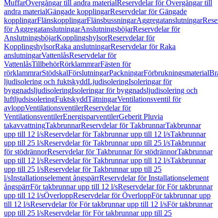
Muffar
Övergångar till andra material
Reservdelar för Övergångar till
andra material
Gängade kopplingar
Reservdelar för Gängade
kopplingar
Flänskopplingar
Flänsbussningar
Aggregatanslutningar
Rese
för Aggregatanslutningar
Anslutningsböjar
Reservdelar för
Anslutningsböjar
Kopplingshylsor
Reservdelar för
Kopplingshylsor
Raka anslutningar
Reservdelar för Raka
anslutningar
Vattenlås
Reservdelar för
Vattenlås
Tillbehör
Rörklammrar
Fästen för
rörklammrar
Stödskal
Förslutningar
Packningar
Förbrukningsmaterial
Br
ljudisolering och fuktskydd
Ljudisolering
Isoleringar för
byggnadsljudisolering
Isoleringar för byggnadsljudisolering och
luftljudsisolering
Fuktskydd
Tätningar
Ventilationsventil för
avlopp
Ventilationsventiler
Reservdelar för
Ventilationsventiler
Energisparventiler
Geberit Pluvia
takavvattning
Takbrunnar
Reservdelar för Takbrunnar
Takbrunnar
upp till 12 l/s
Reservdelar för Takbrunnar upp till 12 l/s
Takbrunnar
upp till 25 l/s
Reservdelar för Takbrunnar upp till 25 l/s
Takbrunnar
för stödrännor
Reservdelar för Takbrunnar för stödrännor
Takbrunnar
upp till 12 l/s
Reservdelar för Takbrunnar upp till 12 l/s
Takbrunnar
upp till 25 l/s
Reservdelar för Takbrunnar upp till 25
l/s
Installationselement ångspärr
Reservdelar för Installationselement
ångspärr
För takbrunnar upp till 12 l/s
Reservdelar för För takbrunnar
upp till 12 l/s
Överlopp
Reservdelar för Överlopp
För takbrunnar upp
till 12 l/s
Reservdelar för För takbrunnar upp till 12 l/s
För takbrunnar
upp till 25 l/s
Reservdelar för För takbrunnar upp till 25