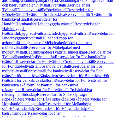
anslutning
Anslutningsböjar
Skydd
Anslutningar
Packningar
Tvättställ
och badrumsmöbler
Tvättställ
Tvättställ
Reservdelar för
Tvättställ
Dubbeltvättställ
Möbeltvättställ
Reservdelar för
Möbeltvättställ
Tvättställ för bänkskiva
Reservdelar för Tvättställ för
bänkskiva
Handfat
Reservdelar för
Handfat
Hörnhandfat
Halvinbyggda tvättställ
Reservdelar för
Halvinbyggda
tvättställ
Inbyggnadstvättställ
Underbyggnadstvättställ
Reservdelar för
Underbyggnadstvättställ
Tillbehör
Propp för
avlopp
Infästningsmaterial
Möbelpaket
Möbelpaket med
möbeltvättställ
Reservdelar för Möbelpaket med
möbeltvättställ
Badrumsmöbler
Tvättställsunderskåp
Reservdelar för
Tvättställsunderskåp
För handfat
Reservdelar för För handfat
För
tvättställ
Reservdelar för För tvättställ
För dubbeltvättställ
Reservdelar
för För dubbeltvättställ
För möbeltvättställ
Reservdelar för För
möbeltvättställ
För tvättställ för bänkskiva
Reservdelar för För
tvättställ för bänkskiva
Bänkskivor
Reservdelar för Bänkskivor
För
tvättställ för bänkskiva skålform
Reservdelar för För tvättställ för
bänkskiva skålform
För tvättställ för bänkskiva
rektangulärt
Reservdelar för För tvättställ för bänkskiva
rektangulärt
Sidoskåp
Reservdelar för Sidoskåp
Låga
sidoskåp
Reservdelar för Låga sidoskåp
Högskåp
Reservdelar för
Högskåp
Mellanhöga skåp
Reservdelar för Mellanhöga
skåp
Hängande skåp
Reservdelar för Hängande skåp
Fler
badrumsmöbler
Reservdelar för Fler