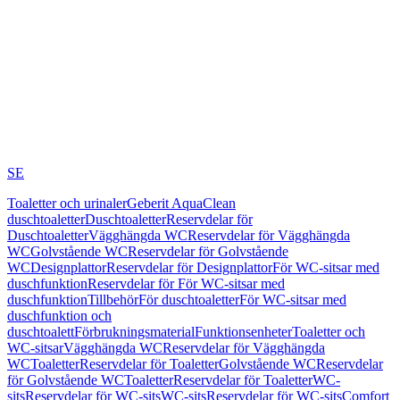
SE
Toaletter och urinaler
Geberit AquaClean
duschtoaletter
Duschtoaletter
Reservdelar för
Duschtoaletter
Vägghängda WC
Reservdelar för Vägghängda
WC
Golvstående WC
Reservdelar för Golvstående
WC
Designplattor
Reservdelar för Designplattor
För WC-sitsar med
duschfunktion
Reservdelar för För WC-sitsar med
duschfunktion
Tillbehör
För duschtoaletter
För WC-sitsar med
duschfunktion och
duschtoalett
Förbrukningsmaterial
Funktionsenheter
Toaletter och
WC-sitsar
Vägghängda WC
Reservdelar för Vägghängda
WC
Toaletter
Reservdelar för Toaletter
Golvstående WC
Reservdelar
för Golvstående WC
Toaletter
Reservdelar för Toaletter
WC-
sits
Reservdelar för WC-sits
WC-sits
Reservdelar för WC-sits
Comfort