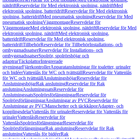
nätdrift
Reservdelar för Med elektronisk spolning, nätdrift
Med
elektronisk spolning, batteridrift
Reservdelar för Med elektronisk
spolning, batteridrift
Med pneumatisk spolning
Reservdelar för Med
pneumatisk spolning
Väggmontage
Reservdelar för
Väggmontage
Med elektronisk spolning, nätdrift
Reservdelar för Med
elektronisk spolning, nätdrift
Med elektronisk spolning,
batteridrift
Reservdelar för Med elektronisk spolning,
batteridrift
Tillbehör
Reservdelar för Tillbehör
Installations- och
ombyggnadssatser
Reservdelar för Installations- och
ombyggnadssatser
Spolrör, spolrörsböjar och
adaptrar
Täckplattor
Integrerade
styrningar
Fjärrkontroller
Apparatanslutningar för toaletter, urinaler
och bidéer
Vattenlås för WC och tvättställ
Reservdelar för Vattenlås
för WC och tvättställ
Anslutningsböjar
Reservdelar för
Anslutningsböjar
Rak anslutning
Reservdelar för Rak
anslutning
Anslutningssats
Reservdelar för
Anslutningssats
Spolrörsförlängningar
Reservdelar för
Spolrörsförlängningar
Anslutningar av PVC
Reservdelar för
Anslutningar av PVC
Manschetter och täckkåpor
Adapter- och
kopplingsdelar
Vattenlås för urinaler
Reservdelar för Vattenlås för
urinaler
Vattenlås
Reservdelar för
Vattenlås
Spolrörsförlängningar
Reservdelar för
Spolrörsförlängningar
Rak anslutning
Reservdelar för Rak
anslutning
Vattenlås för bidéer
Rak