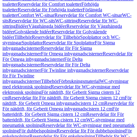
toaletter
Reservdelar för Comfort toaletter
Förhöjda
toaletter
Reservdelar för Förhöjda toaletter
Förlängda
toaletter
Comfort WC-sitsar
Reservdelar för Comfort WC-sitsar
WC-
sits
Reservdelar för WC-sits
WC-sittring
Reservdelar för WC-
sittring
Bidéer
Vägghängda bidéer
Reservdelar för Vägghängda
bidéer
Golvstående bidéer
Reservdelar för Golvstående
bidéer
Tillbehör
Reservdelar för Tillbehör
Spolplattor och WC-
styrningar
Spolplattor
Reservdelar för Spolplattor
För Sigma
inbyggnadscisterner
Reservdelar för För Sigma
inbyggnadscisterner
För Omega inbyggnadscisterner
Reservdelar för
För Omega inbyggnadscisterner
För Delta
inbyggnadscisterner
Reservdelar för För Delta
inbyggnadscisterner
För Twinline inbyggnadscisterner
Reservdelar
för För Twinline
inbyggnadscisterner
Tillbehör
Förbrukningsmaterial
WC-styrningar
med elektronisk spolning
Reservdelar för WC-styrningar med
elektronisk spolning
För nätdrift, för Geberit Sigma cistern 12
cm
Reservdelar för För nätdrift, för Geberit Sigma cistern 12 cm
För
nätdrift, för Geberit Omega inbyggnadscistern 12 cm
Reservdelar för
För nätdrift, för Geberit Omega inbyggnadscistern 12 cm
För
batteridrift, för Geberit Sigma cistern 12 cm
Reservdelar för För
batteridrift, för Geberit Sigma cistern 12 cm
WC-styrningar med
pneumatisk spolning
Reservdelar för WC-styrningar med pneumatisk
spolning
För dubbelspolning
Reservdelar för För dubbelspolning
För
enkelspolning
Reservdelar för För enkelspolning
Tillbehör för WC-