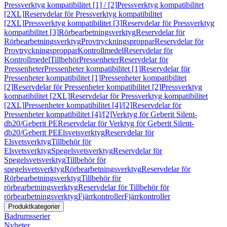
Pressverktyg kompatibilitet [1] / [2]
Pressverktyg kompatibilitet
[2XL]
Reservdelar för Pressverktyg kompatibilitet
[2XL]
Pressverktyg kompatibilitet [3]
Reservdelar för Pressverktyg
kompatibilitet [3]
Rörbearbetningsverktyg
Reservdelar för
Rörbearbetningsverktyg
Provtryckningsproppar
Reservdelar för
Provtryckningsproppar
Kontrollmedel
Reservdelar för
Kontrollmedel
Tillbehör
Pressenheter
Reservdelar för
Pressenheter
Pressenheter kompatibilitet [1]
Reservdelar för
Pressenheter kompatibilitet [1]
Pressenheter kompatibilitet
[2]
Reservdelar för Pressenheter kompatibilitet [2]
Pressverktyg
kompatibilitet [2XL]
Reservdelar för Pressverktyg kompatibilitet
[2XL]
Pressenheter kompatibilitet [4]/[2]
Reservdelar för
Pressenheter kompatibilitet [4]/[2]
Verktyg för Geberit Silent-
db20/Geberit PE
Reservdelar för Verktyg för Geberit Silent-
db20/Geberit PE
Elsvetsverktyg
Reservdelar för
Elsvetsverktyg
Tillbehör för
Elsvetsverktyg
Spegelsvetsverktyg
Reservdelar för
Spegelsvetsverktyg
Tillbehör för
spegelsvetsverktyg
Rörbearbetningsverktyg
Reservdelar för
Rörbearbetningsverktyg
Tillbehör för
rörbearbetningsverktyg
Reservdelar för Tillbehör för
rörbearbetningsverktyg
Fjärrkontroller
Fjärrkontroller
Produktkategorier
Badrumsserier
Nyheter