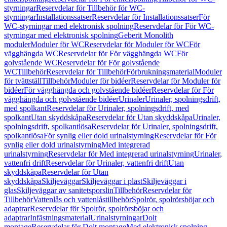
styrningar
Reservdelar för Tillbehör för WC-
styrningar
Installationssatser
Reservdelar för Installationssatser
För
WC-styrningar med elektronisk spolning
Reservdelar för För WC-
styrningar med elektronisk spolning
Geberit Monolith
moduler
Moduler för WC
Reservdelar för Moduler för WC
För
vägghängda WC
Reservdelar för För vägghängda WC
För
golvstående WC
Reservdelar för För golvstående
WC
Tillbehör
Reservdelar för Tillbehör
Förbrukningsmaterial
Moduler
för tvättställ
Tillbehör
Moduler för bidéer
Reservdelar för Moduler för
bidéer
För vägghängda och golvstående bidéer
Reservdelar för För
vägghängda och golvstående bidéer
Urinaler
Urinaler, spolningsdrift,
med spolkant
Reservdelar för Urinaler, spolningsdrift, med
spolkant
Utan skyddskåpa
Reservdelar för Utan skyddskåpa
Urinaler,
spolningsdrift, spolkantlösa
Reservdelar för Urinaler, spolningsdrift,
spolkantlösa
För synlig eller dold urinalstyrning
Reservdelar för För
synlig eller dold urinalstyrning
Med integrerad
urinalstyrning
Reservdelar för Med integrerad urinalstyrning
Urinaler,
vattenfri drift
Reservdelar för Urinaler, vattenfri drift
Utan
skyddskåpa
Reservdelar för Utan
skyddskåpa
Skiljeväggar
Skiljeväggar i plast
Skiljeväggar i
glas
Skiljeväggar av sanitetsporslin
Tillbehör
Reservdelar för
Tillbehör
Vattenlås och vattenlåstillbehör
Spolrör, spolrörsböjar och
adaptrar
Reservdelar för Spolrör, spolrörsböjar och
adaptrar
Infästningsmaterial
Urinalstyrningar
Dolt
montage
Reservdelar för Dolt montage
Med elektronisk spolning,