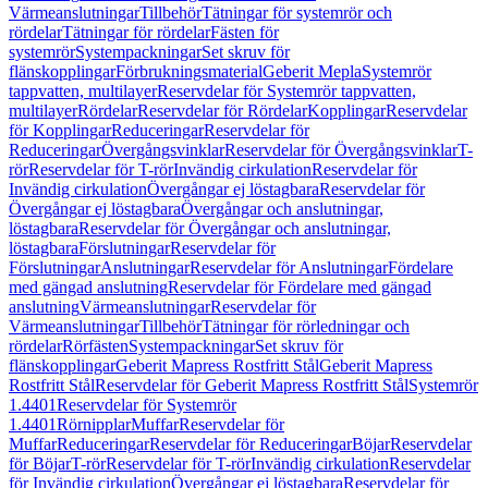
Värmeanslutningar
Tillbehör
Tätningar för systemrör och
rördelar
Tätningar för rördelar
Fästen för
systemrör
Systempackningar
Set skruv för
flänskopplingar
Förbrukningsmaterial
Geberit Mepla
Systemrör
tappvatten, multilayer
Reservdelar för Systemrör tappvatten,
multilayer
Rördelar
Reservdelar för Rördelar
Kopplingar
Reservdelar
för Kopplingar
Reduceringar
Reservdelar för
Reduceringar
Övergångsvinklar
Reservdelar för Övergångsvinklar
T-
rör
Reservdelar för T-rör
Invändig cirkulation
Reservdelar för
Invändig cirkulation
Övergångar ej löstagbara
Reservdelar för
Övergångar ej löstagbara
Övergångar och anslutningar,
löstagbara
Reservdelar för Övergångar och anslutningar,
löstagbara
Förslutningar
Reservdelar för
Förslutningar
Anslutningar
Reservdelar för Anslutningar
Fördelare
med gängad anslutning
Reservdelar för Fördelare med gängad
anslutning
Värmeanslutningar
Reservdelar för
Värmeanslutningar
Tillbehör
Tätningar för rörledningar och
rördelar
Rörfästen
Systempackningar
Set skruv för
flänskopplingar
Geberit Mapress Rostfritt Stål
Geberit Mapress
Rostfritt Stål
Reservdelar för Geberit Mapress Rostfritt Stål
Systemrör
1.4401
Reservdelar för Systemrör
1.4401
Rörnipplar
Muffar
Reservdelar för
Muffar
Reduceringar
Reservdelar för Reduceringar
Böjar
Reservdelar
för Böjar
T-rör
Reservdelar för T-rör
Invändig cirkulation
Reservdelar
för Invändig cirkulation
Övergångar ej löstagbara
Reservdelar för