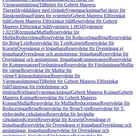
Värmeanslutningar
Tillbehör för Geberit Mapress
Therm
Skyddskåpor med rörände
Systempackningar
Set skruv för
flänskopplingar
Fästen för systemrör
Geberit Mapress Elförzinkat
Stål
Geberit Mapress Elförzinkat Stål
Reservdelar för Geberit
Mapress Elförzinkat Stål
Systemrör 1.0034
Systemrör
1.0215
Rörnipplar
Muffar
Reservdelar för
Muffar
Reduceringar
Reservdelar för Reduceringar
Böjar
Reservdelar
för Böjar
T-rör
Reservdelar för T-rör
Korsrör
Reservdelar för
Korsrör
Övergångar ej löstagbara
Reservdelar för Övergångar ej
löstagbara
Övergångar och anslutningar, löstagbara
Reservdelar för
Övergångar och anslutningar, löstagbara
Kompensatorer
Reservdelar
för Kompensatorer
Förslutningar
Reservdelar för Förslutningar
Muffar
för värme
Reservdelar för Muffar för
värme
Värmeanslutningar
Reservdelar för
Värmeanslutningar
Tillbehör för Geberit Mapress Elförzinkat
Stål
Tätningar för rörledningar och
rördelar
Rörfästen
Systempackningar
Geberit Mapress Koppar
Geberit
Mapress Koppar
Reservdelar för Geberit Mapress
Koppar
Muffar
Reservdelar för Muffar
Reduceringar
Reservdelar för
Reduceringar
Böjar
Reservdelar för Böjar
T-rör
Reservdelar för T-
rör
Invändig cirkulation
Reservdelar för Invändig
cirkulation
Korsrör
Reservdelar för Korsrör
Övergångar ej
löstagbara
Reservdelar för Övergångar ej löstagbara
Övergångar och
anslutningar, löstagbara
Reservdelar för Övergångar och
anslutningar, löstagbara
Förslutningar
Reservdelar för