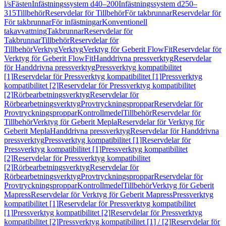
l/s
Fästen
Infästningssystem d40–200
Infästningssystem d250–
315
Tillbehör
Reservdelar för Tillbehör
För takbrunnar
Reservdelar för
För takbrunnar
För infästningar
Konventionell
takavvattning
Takbrunnar
Reservdelar för
Takbrunnar
Tillbehör
Reservdelar för
Tillbehör
Verktyg
Verktyg
Verktyg för Geberit FlowFit
Reservdelar för
Verktyg för Geberit FlowFit
Handdrivna pressverktyg
Reservdelar
för Handdrivna pressverktyg
Pressverktyg kompatibilitet
[1]
Reservdelar för Pressverktyg kompatibilitet [1]
Pressverktyg
kompatibilitet [2]
Reservdelar för Pressverktyg kompatibilitet
[2]
Rörbearbetningsverktyg
Reservdelar för
Rörbearbetningsverktyg
Provtryckningsproppar
Reservdelar för
Provtryckningsproppar
Kontrollmedel
Tillbehör
Reservdelar för
Tillbehör
Verktyg för Geberit Mepla
Reservdelar för Verktyg för
Geberit Mepla
Handdrivna pressverktyg
Reservdelar för Handdrivna
pressverktyg
Pressverktyg kompatibilitet [1]
Reservdelar för
Pressverktyg kompatibilitet [1]
Pressverktyg kompatibilitet
[2]
Reservdelar för Pressverktyg kompatibilitet
[2]
Rörbearbetningsverktyg
Reservdelar för
Rörbearbetningsverktyg
Provtryckningsproppar
Reservdelar för
Provtryckningsproppar
Kontrollmedel
Tillbehör
Verktyg för Geberit
Mapress
Reservdelar för Verktyg för Geberit Mapress
Pressverktyg
kompatibilitet [1]
Reservdelar för Pressverktyg kompatibilitet
[1]
Pressverktyg kompatibilitet [2]
Reservdelar för Pressverktyg
kompatibilitet [2]
Pressverktyg kompatibilitet [1] / [2]
Reservdelar för