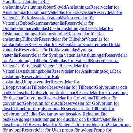
Handfatsanslutningar
Rak
anslutning
Anslutningsböjar
Skydd
Anslutningar
Reservdelar för
Anslutningar
Packningar
Vattenlås för köksvaskar
Reservdelar för
Vattenlås för köksvaskar
Vattenlås
Reservdelar för
Vattenlås
Dubbelkammarvattenlås
Reservdelar för
Dubbelkammarvattenlås
Diskhoanslutningar
Reservdelar för
Diskhoanslutningar
Rak anslutning
Reservdelar för Rak
anslutning
Tillbehör
Reservdelar för Tillbehör
Vattenlås för
sanitärenheter
Reservdelar för Vattenlås för sanitärenheter
Dolda
vattenlås
Reservdelar för Dolda vattenlås
Synliga
vattenlås
Reservdelar för Synliga vattenlås
Anslutningar
Reservdelar
för Anslutningar
Tillbehör
Vattenlås för tvättställ
Reservdelar för
Vattenlås för tvättställ
Vattenlås
Reservdelar för
Vattenlås
Anslutningsböjar
Reservdelar för Anslutningsböjar
Rak
anslutning
Reservdelar för Rak
anslutning
Utloppsventiler
Reservdelar för
Utloppsventiler
Tillbehör
Reservdelar för Tillbehör
Golvbrunnar och
badkar
Duschar
Golvavlopp för duschar
Reservdelar för Golvavlopp
för duschar
Golvränna
Reservdelar för Golvränna
Tillbehör för
golvrännor
Golvbrunn för dusch
Reservdelar för Golvbrunn för
dusch
Tillbehör för golvbrunnar
Reservdelar för Tillbehör för
golvbrunnar
Badkar
Badkar av sanitetsakryl
Rektangulära
badkar
Aggregatanslutningar för duschar och badkar
Vattenlås för
duschkar, d52
Reservdelar för Vattenlås för duschkar, d52
Utan propp
för avlopp
Reservdelar för Utan propp för avlopp
Propp för