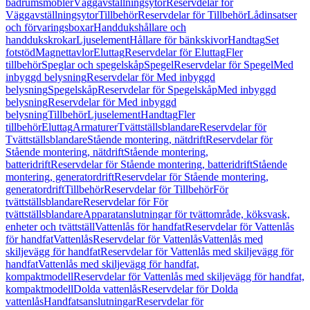
badrumsmöbler
Väggavställningsytor
Reservdelar för
Väggavställningsytor
Tillbehör
Reservdelar för Tillbehör
Lådinsatser
och förvaringsboxar
Handdukshållare och
handdukskrokar
Ljuselement
Hållare för bänkskivor
Handtag
Set
fotstöd
Magnettavlor
Eluttag
Reservdelar för Eluttag
Fler
tillbehör
Speglar och spegelskåp
Spegel
Reservdelar för Spegel
Med
inbyggd belysning
Reservdelar för Med inbyggd
belysning
Spegelskåp
Reservdelar för Spegelskåp
Med inbyggd
belysning
Reservdelar för Med inbyggd
belysning
Tillbehör
Ljuselement
Handtag
Fler
tillbehör
Eluttag
Armaturer
Tvättställsblandare
Reservdelar för
Tvättställsblandare
Stående montering, nätdrift
Reservdelar för
Stående montering, nätdrift
Stående montering,
batteridrift
Reservdelar för Stående montering, batteridrift
Stående
montering, generatordrift
Reservdelar för Stående montering,
generatordrift
Tillbehör
Reservdelar för Tillbehör
För
tvättställsblandare
Reservdelar för För
tvättställsblandare
Apparatanslutningar för tvättområde, köksvask,
enheter och tvättställ
Vattenlås för handfat
Reservdelar för Vattenlås
för handfat
Vattenlås
Reservdelar för Vattenlås
Vattenlås med
skiljevägg för handfat
Reservdelar för Vattenlås med skiljevägg för
handfat
Vattenlås med skiljevägg för handfat,
kompaktmodell
Reservdelar för Vattenlås med skiljevägg för handfat,
kompaktmodell
Dolda vattenlås
Reservdelar för Dolda
vattenlås
Handfatsanslutningar
Reservdelar för