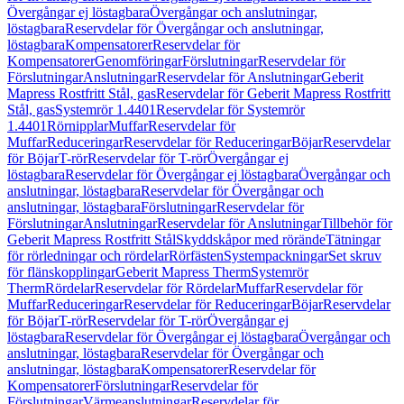
Övergångar ej löstagbara
Övergångar och anslutningar,
löstagbara
Reservdelar för Övergångar och anslutningar,
löstagbara
Kompensatorer
Reservdelar för
Kompensatorer
Genomföringar
Förslutningar
Reservdelar för
Förslutningar
Anslutningar
Reservdelar för Anslutningar
Geberit
Mapress Rostfritt Stål, gas
Reservdelar för Geberit Mapress Rostfritt
Stål, gas
Systemrör 1.4401
Reservdelar för Systemrör
1.4401
Rörnipplar
Muffar
Reservdelar för
Muffar
Reduceringar
Reservdelar för Reduceringar
Böjar
Reservdelar
för Böjar
T-rör
Reservdelar för T-rör
Övergångar ej
löstagbara
Reservdelar för Övergångar ej löstagbara
Övergångar och
anslutningar, löstagbara
Reservdelar för Övergångar och
anslutningar, löstagbara
Förslutningar
Reservdelar för
Förslutningar
Anslutningar
Reservdelar för Anslutningar
Tillbehör för
Geberit Mapress Rostfritt Stål
Skyddskåpor med rörände
Tätningar
för rörledningar och rördelar
Rörfästen
Systempackningar
Set skruv
för flänskopplingar
Geberit Mapress Therm
Systemrör
Therm
Rördelar
Reservdelar för Rördelar
Muffar
Reservdelar för
Muffar
Reduceringar
Reservdelar för Reduceringar
Böjar
Reservdelar
för Böjar
T-rör
Reservdelar för T-rör
Övergångar ej
löstagbara
Reservdelar för Övergångar ej löstagbara
Övergångar och
anslutningar, löstagbara
Reservdelar för Övergångar och
anslutningar, löstagbara
Kompensatorer
Reservdelar för
Kompensatorer
Förslutningar
Reservdelar för
Förslutningar
Värmeanslutningar
Reservdelar för