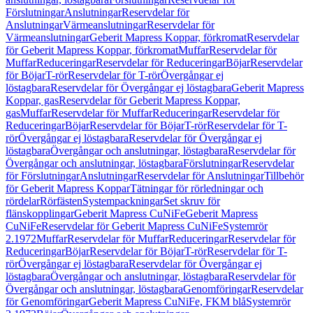
Förslutningar
Anslutningar
Reservdelar för
Anslutningar
Värmeanslutningar
Reservdelar för
Värmeanslutningar
Geberit Mapress Koppar, förkromat
Reservdelar
för Geberit Mapress Koppar, förkromat
Muffar
Reservdelar för
Muffar
Reduceringar
Reservdelar för Reduceringar
Böjar
Reservdelar
för Böjar
T-rör
Reservdelar för T-rör
Övergångar ej
löstagbara
Reservdelar för Övergångar ej löstagbara
Geberit Mapress
Koppar, gas
Reservdelar för Geberit Mapress Koppar,
gas
Muffar
Reservdelar för Muffar
Reduceringar
Reservdelar för
Reduceringar
Böjar
Reservdelar för Böjar
T-rör
Reservdelar för T-
rör
Övergångar ej löstagbara
Reservdelar för Övergångar ej
löstagbara
Övergångar och anslutningar, löstagbara
Reservdelar för
Övergångar och anslutningar, löstagbara
Förslutningar
Reservdelar
för Förslutningar
Anslutningar
Reservdelar för Anslutningar
Tillbehör
för Geberit Mapress Koppar
Tätningar för rörledningar och
rördelar
Rörfästen
Systempackningar
Set skruv för
flänskopplingar
Geberit Mapress CuNiFe
Geberit Mapress
CuNiFe
Reservdelar för Geberit Mapress CuNiFe
Systemrör
2.1972
Muffar
Reservdelar för Muffar
Reduceringar
Reservdelar för
Reduceringar
Böjar
Reservdelar för Böjar
T-rör
Reservdelar för T-
rör
Övergångar ej löstagbara
Reservdelar för Övergångar ej
löstagbara
Övergångar och anslutningar, löstagbara
Reservdelar för
Övergångar och anslutningar, löstagbara
Genomföringar
Reservdelar
för Genomföringar
Geberit Mapress CuNiFe, FKM blå
Systemrör