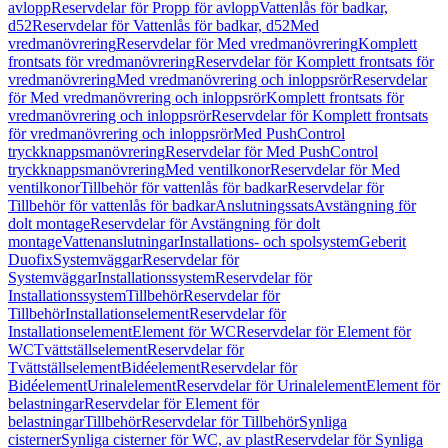
avlopp
Reservdelar för Propp för avlopp
Vattenlås för badkar,
d52
Reservdelar för Vattenlås för badkar, d52
Med
vredmanövrering
Reservdelar för Med vredmanövrering
Komplett
frontsats för vredmanövrering
Reservdelar för Komplett frontsats för
vredmanövrering
Med vredmanövrering och inloppsrör
Reservdelar
för Med vredmanövrering och inloppsrör
Komplett frontsats för
vredmanövrering och inloppsrör
Reservdelar för Komplett frontsats
för vredmanövrering och inloppsrör
Med PushControl
tryckknappsmanövrering
Reservdelar för Med PushControl
tryckknappsmanövrering
Med ventilkonor
Reservdelar för Med
ventilkonor
Tillbehör för vattenlås för badkar
Reservdelar för
Tillbehör för vattenlås för badkar
Anslutningssats
Avstängning för
dolt montage
Reservdelar för Avstängning för dolt
montage
Vattenanslutningar
Installations- och spolsystem
Geberit
Duofix
Systemväggar
Reservdelar för
Systemväggar
Installationssystem
Reservdelar för
Installationssystem
Tillbehör
Reservdelar för
Tillbehör
Installationselement
Reservdelar för
Installationselement
Element för WC
Reservdelar för Element för
WC
Tvättställselement
Reservdelar för
Tvättställselement
Bidéelement
Reservdelar för
Bidéelement
Urinalelement
Reservdelar för Urinalelement
Element för
belastningar
Reservdelar för Element för
belastningar
Tillbehör
Reservdelar för Tillbehör
Synliga
cisterner
Synliga cisterner för WC, av plast
Reservdelar för Synliga