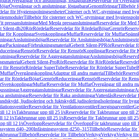
gbara
Övergångar och anslutningar, löstagbara
Reservdelar för Övergånga
Böjar
Övergångar och anslutningar, löstagbara
Genomföringar
Tillbehör 
delar för Hygienspolningsenheter
Cisterner och WC-styrningar med hyg
ygienmoduler
Tillbehör för cisterner och WC-styrningar med hygienspol
t pressanslutningar
Med Mepla pressanslutningar
Reservdelar för Med 
t Silent-db20
Rör
Rördelar
Reservdelar för Rördelar
Böjar
Grenrör
Reservd
ar för Kopplingar
Svetskopplingar
Muffar
Reservdelar för Muffar
Spännk
tningar
Anslutningsböjar
Reservdelar för Anslutningsböjar
Anslutningsri
gar
Packningar
Förbrukningsmaterial
Geberit Silent-PP
Rör
Reservdelar f
educeringar
Rensrör
Reservdelar för Rensrör
Kopplingar
Reservdelar för 
utningar
Reservdelar för Aggregatanslutningar
Anslutningsböjar
Reservd
ngsmaterial
Geberit Silent-Pro
Rör
Reservdelar för Rör
Rördelar
Reservdel
r för Rensrör
Rördelar SuperTube
Reservdelar för Rördelar SuperTube
B
 Muffar
Övergångskoppling
Adaptrar till andra material
Tillbehör
Reservde
ar för Rördelar
Böjar
Grenrör
Reduceringar
Rensrör
Reservdelar för Rens
r
Svetskopplingar
Muffar
Reservdelar för Muffar
Övergångar till andra ma
bussningar
Aggregatanslutningar
Reservdelar för Aggregatanslutningar
An
a anslutningar
Reservdelar för Raka anslutningar
Vattenlås
Reservdelar f
andskydd, ljudisolering och fuktskydd
Ljudisolering
Isoleringar för byg
ilationsventiler
Reservdelar för Ventilationsventiler
Energisparventiler
Ge
ll 12 l/s
Takbrunnar upp till 25 l/s
Reservdelar för Takbrunnar upp till 25
l 12 l/s
Takbrunnar upp till 25 l/s
Reservdelar för Takbrunnar upp till 25 
p till 12 l/s
Överlopp
Reservdelar för Överlopp
För takbrunnar upp till 1
gssystem d40–200
Infästningssystem d250–315
Tillbehör
Reservdelar för 
akbrunnar
Tillbehör
Reservdelar för Tillbehör
Verktyg
Verktyg
Verktyg för