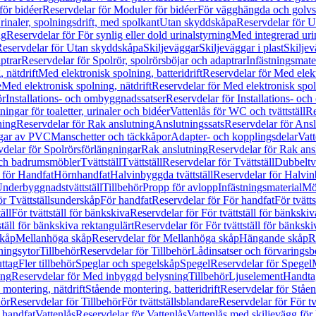
för bidéer
Reservdelar för Moduler för bidéer
För vägghängda och golvs
rinaler, spolningsdrift, med spolkant
Utan skyddskåpa
Reservdelar för 
ng
Reservdelar för För synlig eller dold urinalstyrning
Med integrerad uri
eservdelar för Utan skyddskåpa
Skiljeväggar
Skiljeväggar i plast
Skiljev
ptrar
Reservdelar för Spolrör, spolrörsböjar och adaptrar
Infästningsmate
 nätdrift
Med elektronisk spolning, batteridrift
Reservdelar för Med elektr
e
Med elektronisk spolning, nätdrift
Reservdelar för Med elektronisk spoln
ör
Installations- och ombyggnadssatser
Reservdelar för Installations- oc
ingar för toaletter, urinaler och bidéer
Vattenlås för WC och tvättställ
Re
ning
Reservdelar för Rak anslutning
Anslutningssats
Reservdelar för Ansl
ngar av PVC
Manschetter och täckkåpor
Adapter- och kopplingsdelar
Vatt
delar för Spolrörsförlängningar
Rak anslutning
Reservdelar för Rak ans
 och badrumsmöbler
Tvättställ
Tvättställ
Reservdelar för Tvättställ
Dubbeltvä
 för Handfat
Hörnhandfat
Halvinbyggda tvättställ
Reservdelar för Halvi
Underbyggnadstvättställ
Tillbehör
Propp för avlopp
Infästningsmaterial
Mö
ör Tvättställsunderskåp
För handfat
Reservdelar för För handfat
För tvätts
äll
För tvättställ för bänkskiva
Reservdelar för För tvättställ för bänkskiv
ställ för bänkskiva rektangulärt
Reservdelar för För tvättställ för bänkski
skåp
Mellanhöga skåp
Reservdelar för Mellanhöga skåp
Hängande skåp
R
ningsytor
Tillbehör
Reservdelar för Tillbehör
Lådinsatser och förvaringsb
uttag
Fler tillbehör
Speglar och spegelskåp
Spegel
Reservdelar för Spegel
ing
Reservdelar för Med inbyggd belysning
Tillbehör
Ljuselement
Handta
 montering, nätdrift
Stående montering, batteridrift
Reservdelar för Ståen
hör
Reservdelar för Tillbehör
För tvättställsblandare
Reservdelar för För tv
r handfat
Vattenlås
Reservdelar för Vattenlås
Vattenlås med skiljevägg för