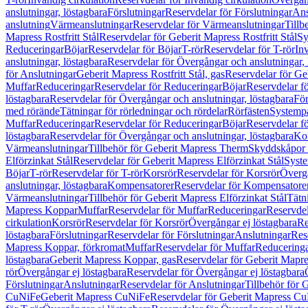
anslutningar, löstagbara
Förslutningar
Reservdelar för Förslutningar
Ans
anslutning
Värmeanslutningar
Reservdelar för Värmeanslutningar
Tillb
Mapress Rostfritt Stål
Reservdelar för Geberit Mapress Rostfritt Stål
Sy
Reduceringar
Böjar
Reservdelar för Böjar
T-rör
Reservdelar för T-rör
In
anslutningar, löstagbara
Reservdelar för Övergångar och anslutningar, 
för Anslutningar
Geberit Mapress Rostfritt Stål, gas
Reservdelar för Geb
Muffar
Reduceringar
Reservdelar för Reduceringar
Böjar
Reservdelar f
löstagbara
Reservdelar för Övergångar och anslutningar, löstagbara
För
med rörände
Tätningar för rörledningar och rördelar
Rörfästen
Systemp
Muffar
Reduceringar
Reservdelar för Reduceringar
Böjar
Reservdelar f
löstagbara
Reservdelar för Övergångar och anslutningar, löstagbara
Ko
Värmeanslutningar
Tillbehör för Geberit Mapress Therm
Skyddskåpor 
Elförzinkat Stål
Reservdelar för Geberit Mapress Elförzinkat Stål
Syste
Böjar
T-rör
Reservdelar för T-rör
Korsrör
Reservdelar för Korsrör
Övergå
anslutningar, löstagbara
Kompensatorer
Reservdelar för Kompensatore
Värmeanslutningar
Tillbehör för Geberit Mapress Elförzinkat Stål
Tätn
Mapress Koppar
Muffar
Reservdelar för Muffar
Reduceringar
Reservdel
cirkulation
Korsrör
Reservdelar för Korsrör
Övergångar ej löstagbara
Re
löstagbara
Förslutningar
Reservdelar för Förslutningar
Anslutningar
Res
Mapress Koppar, förkromat
Muffar
Reservdelar för Muffar
Reducering
löstagbara
Geberit Mapress Koppar, gas
Reservdelar för Geberit Mapr
rör
Övergångar ej löstagbara
Reservdelar för Övergångar ej löstagbara
Förslutningar
Anslutningar
Reservdelar för Anslutningar
Tillbehör för
CuNiFe
Geberit Mapress CuNiFe
Reservdelar för Geberit Mapress C