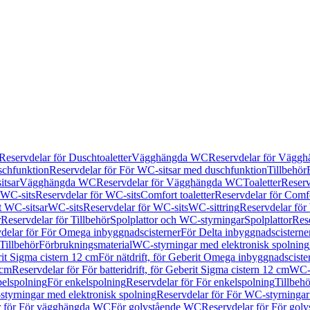
Reservdelar för Duschtoaletter
Vägghängda WC
Reservdelar för Vägg
schfunktion
Reservdelar för För WC-sitsar med duschfunktion
Tillbehör
itsar
Vägghängda WC
Reservdelar för Vägghängda WC
Toaletter
Reserv
WC-sits
Reservdelar för WC-sits
Comfort toaletter
Reservdelar för Comfo
t WC-sitsar
WC-sits
Reservdelar för WC-sits
WC-sittring
Reservdelar för
r
Reservdelar för Tillbehör
Spolplattor och WC-styrningar
Spolplattor
Rese
delar för För Omega inbyggnadscisterner
För Delta inbyggnadscisterne
Tillbehör
Förbrukningsmaterial
WC-styrningar med elektronisk spolning
rit Sigma cistern 12 cm
För nätdrift, för Geberit Omega inbyggnadscist
 cm
Reservdelar för För batteridrift, för Geberit Sigma cistern 12 cm
WC-s
belspolning
För enkelspolning
Reservdelar för För enkelspolning
Tillbeh
tyrningar med elektronisk spolning
Reservdelar för För WC-styrningar
r för För vägghängda WC
För golvstående WC
Reservdelar för För gol