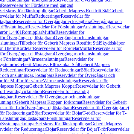
g
Reservdelar för Fördelare med gängad
Set skruv för flänskopplingar
Geberit Mapress Rostfritt Stål
Geberit
rvdelar för Muffar
Reduceringar
Reservdelar för
tagbara
Reservdelar för Övergångar ej löstagbara
Övergångar och
r
Förslutningar
Reservdelar för Förslutningar
Anslutningar
Reservdelar
mrör 1.4401
Rörnipplar
Muffar
Reservdelar för
för Övergångar ej löstagbara
Övergångar och anslutningar,
slutningar
Tillbehör för Geberit Mapress Rostfritt Stål
Skyddskåpor
ör Therm
Rördelar
Reservdelar för Rördelar
Muffar
Reservdelar för
för Övergångar ej löstagbara
Övergångar och anslutningar,
r Förslutningar
Värmeanslutningar
Reservdelar för
 systemrör
Geberit Mapress Elförzinkat Stål
Geberit Mapress
Reduceringar
Reservdelar för Reduceringar
Böjar
Reservdelar för
och anslutningar, löstagbara
Reservdelar för Övergångar och
r för Muffar för värme
Värmeanslutningar
Reservdelar för
Mapress Koppar
Geberit Mapress Koppar
Reservdelar för Geberit
rör
Invändig cirkulation
Reservdelar för Invändig
stagbara
Reservdelar för Övergångar och anslutningar,
utningar
Geberit Mapress Koppar, förkromat
Reservdelar för Geberit
lar för T-rör
Övergångar ej löstagbara
Reservdelar för Övergångar ej
för Reduceringar
Böjar
Reservdelar för Böjar
T-rör
Reservdelar för T-
 anslutningar, löstagbara
Förslutningar
Reservdelar för
n
Systempackningar
Set skruv för flänskopplingar
Geberit Mapress
rvdelar för Reduceringar
Böjar
Reservdelar för Böjar
T-rör
Reservdelar