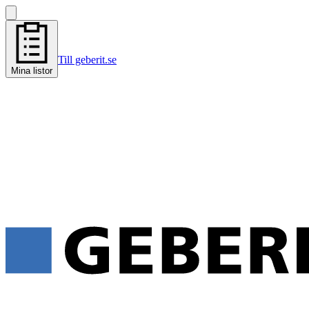
Till geberit.se
Mina listor