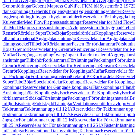
för T-rör
Övergångar ej löstagbara
Reservdelar för Övergångar ej lösta
Genomföringar
Geberit Mapress CuNiFe, FKM blå
Systemrör 2.1972
flänskopplingar
Geberits hygiensystem
Hygienspolningsenheter
Reserv
hygienspolning
Inbyggda hygienmoduler
Reservdelar för Inbyggda h
Kulventiler
Med FlowFit pressanslutningar
Reservdelar för Med FlowFi
för Med Mapress pressanslutningar
Avloppssystem för byggnad
Geberi
Rensrör
Rördelar SuperTube
Böjar
Specialrördelar
Kopplingar
Reservdel
till andra material
Aggregatanslutningar
Reservdelar för Aggregatanslu
tätningssockel
Tillbehör
Rörklammrar
Fästen för rörklammrar
Förslutnin
Böjar
Grenrör
Reservdelar för Grenrör
Reduceringar
Reservdelar för R
Muffar
Övergångskoppling
Övergångar till andra material
Aggregatansl
anslutningar
Tillbehör
Rörklammrar
Förslutningar
Packningar
Förbrukni
Grenrör
Reduceringar
Reservdelar för Reduceringar
Rensrör
Reservdela
Grenrör
Kopplingar
Reservdelar för Kopplingar
Muffar
Reservdelar för
för Packningar
Förbrukningsmaterial
Geberit PE
Rör
Rördelar
Reservdel
SuperTube
Böjar
Specialrördelar
Kopplingar
Reservdelar för Kopplinga
kopplingar
Reservdelar för Gängade kopplingar
Flänskopplingar
Fläns
Anslutningsböjar
Kopplingshylsor
Reservdelar för Kopplingshylsor
Rak
rörklammrar
Stödskal
Förslutningar
Packningar
Förbrukningsmaterial
Br
luftljudsisolering
Fuktskydd
Tätningar
Ventilationsventil för avlopp
Vent
Takbrunnar
Takbrunnar upp till 12 l/s
Reservdelar för Takbrunnar upp ti
stödrännor
Takbrunnar upp till 12 l/s
Reservdelar för Takbrunnar upp til
ångspärr
För takbrunnar upp till 12 l/s
Reservdelar för För takbrunnar up
till 25 l/s
Reservdelar för För takbrunnar upp till 25 l/s
Fästen
Infästnin
infästningar
Konventionell takavvattning
Takbrunnar
Reservdelar för T