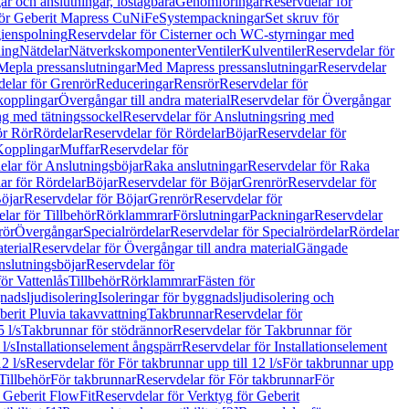
r och anslutningar, löstagbara
Genomföringar
Reservdelar för
för Geberit Mapress CuNiFe
Systempackningar
Set skruv för
ienspolning
Reservdelar för Cisterner och WC-styrningar med
ning
Nätdelar
Nätverkskomponenter
Ventiler
Kulventiler
Reservdelar för
Mepla pressanslutningar
Med Mapress pressanslutningar
Reservdelar
elar för Grenrör
Reduceringar
Rensrör
Reservdelar för
opplingar
Övergångar till andra material
Reservdelar för Övergångar
ng med tätningssockel
Reservdelar för Anslutningsring med
ör Rör
Rördelar
Reservdelar för Rördelar
Böjar
Reservdelar för
Kopplingar
Muffar
Reservdelar för
elar för Anslutningsböjar
Raka anslutningar
Reservdelar för Raka
ar för Rördelar
Böjar
Reservdelar för Böjar
Grenrör
Reservdelar för
öjar
Reservdelar för Böjar
Grenrör
Reservdelar för
lar för Tillbehör
Rörklammrar
Förslutningar
Packningar
Reservdelar
rör
Övergångar
Specialrördelar
Reservdelar för Specialrördelar
Rördelar
terial
Reservdelar för Övergångar till andra material
Gängade
slutningsböjar
Reservdelar för
ör Vattenlås
Tillbehör
Rörklammrar
Fästen för
gnadsljudisolering
Isoleringar för byggnadsljudisolering och
berit Pluvia takavvattning
Takbrunnar
Reservdelar för
 l/s
Takbrunnar för stödrännor
Reservdelar för Takbrunnar för
l/s
Installationselement ångspärr
Reservdelar för Installationselement
2 l/s
Reservdelar för För takbrunnar upp till 12 l/s
För takbrunnar upp
Tillbehör
För takbrunnar
Reservdelar för För takbrunnar
För
 Geberit FlowFit
Reservdelar för Verktyg för Geberit