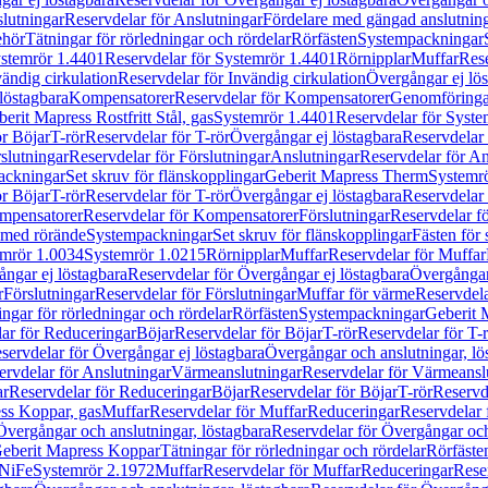
lutningar
Reservdelar för Anslutningar
Fördelare med gängad anslutnin
ehör
Tätningar för rörledningar och rördelar
Rörfästen
Systempackningar
stemrör 1.4401
Reservdelar för Systemrör 1.4401
Rörnipplar
Muffar
Rese
vändig cirkulation
Reservdelar för Invändig cirkulation
Övergångar ej lös
löstagbara
Kompensatorer
Reservdelar för Kompensatorer
Genomföringa
erit Mapress Rostfritt Stål, gas
Systemrör 1.4401
Reservdelar för Syste
ör Böjar
T-rör
Reservdelar för T-rör
Övergångar ej löstagbara
Reservdelar 
slutningar
Reservdelar för Förslutningar
Anslutningar
Reservdelar för An
ackningar
Set skruv för flänskopplingar
Geberit Mapress Therm
Systemr
ör Böjar
T-rör
Reservdelar för T-rör
Övergångar ej löstagbara
Reservdelar 
mpensatorer
Reservdelar för Kompensatorer
Förslutningar
Reservdelar fö
med rörände
Systempackningar
Set skruv för flänskopplingar
Fästen för
mrör 1.0034
Systemrör 1.0215
Rörnipplar
Muffar
Reservdelar för Muffar
ngar ej löstagbara
Reservdelar för Övergångar ej löstagbara
Övergångar 
r
Förslutningar
Reservdelar för Förslutningar
Muffar för värme
Reservdela
ingar för rörledningar och rördelar
Rörfästen
Systempackningar
Geberit 
ar för Reduceringar
Böjar
Reservdelar för Böjar
T-rör
Reservdelar för T-
servdelar för Övergångar ej löstagbara
Övergångar och anslutningar, lö
ervdelar för Anslutningar
Värmeanslutningar
Reservdelar för Värmeansl
ar
Reservdelar för Reduceringar
Böjar
Reservdelar för Böjar
T-rör
Reservde
ess Koppar, gas
Muffar
Reservdelar för Muffar
Reduceringar
Reservdelar 
Övergångar och anslutningar, löstagbara
Reservdelar för Övergångar och
 Geberit Mapress Koppar
Tätningar för rörledningar och rördelar
Rörfäste
uNiFe
Systemrör 2.1972
Muffar
Reservdelar för Muffar
Reduceringar
Rese