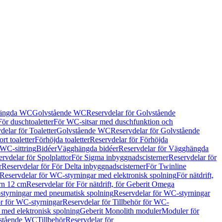
hängda WC
Golvstående WC
Reservdelar för Golvstående
För duschtoaletter
För WC-sitsar med duschfunktion och
delar för Toaletter
Golvstående WC
Reservdelar för Golvstående
rt toaletter
Förhöjda toaletter
Reservdelar för Förhöjda
 WC-sittring
Bidéer
Vägghängda bidéer
Reservdelar för Vägghängda
rvdelar för Spolplattor
För Sigma inbyggnadscisterner
Reservdelar för
r
Reservdelar för För Delta inbyggnadscisterner
För Twinline
Reservdelar för WC-styrningar med elektronisk spolning
För nätdrift,
ern 12 cm
Reservdelar för För nätdrift, för Geberit Omega
tyrningar med pneumatisk spolning
Reservdelar för WC-styrningar
ör för WC-styrningar
Reservdelar för Tillbehör för WC-
 med elektronisk spolning
Geberit Monolith moduler
Moduler för
vstående WC
Tillbehör
Reservdelar för