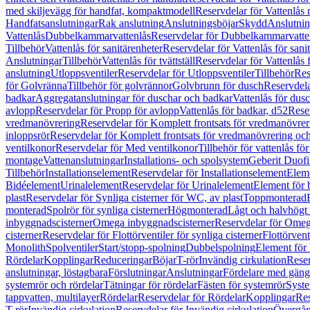
med skiljevägg för handfat, kompaktmodell
Reservdelar för Vattenlås
Handfatsanslutningar
Rak anslutning
Anslutningsböjar
Skydd
Anslutnin
Vattenlås
Dubbelkammarvattenlås
Reservdelar för Dubbelkammarvatte
Tillbehör
Vattenlås för sanitärenheter
Reservdelar för Vattenlås för sani
Anslutningar
Tillbehör
Vattenlås för tvättställ
Reservdelar för Vattenlås fö
anslutning
Utloppsventiler
Reservdelar för Utloppsventiler
Tillbehör
Res
för Golvränna
Tillbehör för golvrännor
Golvbrunn för dusch
Reservdela
badkar
Aggregatanslutningar för duschar och badkar
Vattenlås för dus
avlopp
Reservdelar för Propp för avlopp
Vattenlås för badkar, d52
Reser
vredmanövrering
Reservdelar för Komplett frontsats för vredmanövrer
inloppsrör
Reservdelar för Komplett frontsats för vredmanövrering och
ventilkonor
Reservdelar för Med ventilkonor
Tillbehör för vattenlås fö
montage
Vattenanslutningar
Installations- och spolsystem
Geberit Duof
Tillbehör
Installationselement
Reservdelar för Installationselement
Elem
Bidéelement
Urinalelement
Reservdelar för Urinalelement
Element för 
plast
Reservdelar för Synliga cisterner för WC, av plast
Toppmonterad
monterad
Spolrör för synliga cisterner
Högmonterad
Lågt och halvhögt
inbyggnadscisterner
Omega inbyggnadscisterner
Reservdelar för Omeg
cisterner
Reservdelar för Flottörventiler för synliga cisterner
Flottörvent
Monolith
Spolventiler
Start/stopp-spolning
Dubbelspolning
Element för 
Rördelar
Kopplingar
Reduceringar
Böjar
T-rör
Invändig cirkulation
Reser
anslutningar, löstagbara
Förslutningar
Anslutningar
Fördelare med gäng
systemrör och rördelar
Tätningar för rördelar
Fästen för systemrör
Syst
tappvatten, multilayer
Rördelar
Reservdelar för Rördelar
Kopplingar
Res
T-rör
Invändig cirkulation
Reservdelar för Invändig cirkulation
Övergång