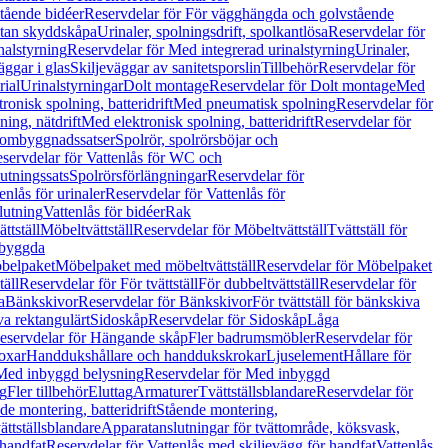
tående bidéer
Reservdelar för För vägghängda och golvstående
Utan skyddskåpa
Urinaler, spolningsdrift, spolkantlösa
Reservdelar för
nalstyrning
Reservdelar för Med integrerad urinalstyrning
Urinaler,
äggar i glas
Skiljeväggar av sanitetsporslin
Tillbehör
Reservdelar för
rial
Urinalstyrningar
Dolt montage
Reservdelar för Dolt montage
Med
onisk spolning, batteridrift
Med pneumatisk spolning
Reservdelar för
ing, nätdrift
Med elektronisk spolning, batteridrift
Reservdelar för
h ombyggnadssatser
Spolrör, spolrörsböjar och
servdelar för Vattenlås för WC och
utningssats
Spolrörsförlängningar
Reservdelar för
enlås för urinaler
Reservdelar för Vattenlås för
lutning
Vattenlås för bidéer
Rak
ttställ
Möbeltvättställ
Reservdelar för Möbeltvättställ
Tvättställ för
nbyggda
belpaket
Möbelpaket med möbeltvättställ
Reservdelar för Möbelpaket
täll
Reservdelar för För tvättställ
För dubbeltvättställ
Reservdelar för
a
Bänkskivor
Reservdelar för Bänkskivor
För tvättställ för bänkskiva
va rektangulärt
Sidoskåp
Reservdelar för Sidoskåp
Låga
eservdelar för Hängande skåp
Fler badrumsmöbler
Reservdelar för
oxar
Handdukshållare och handdukskrokar
Ljuselement
Hållare för
Med inbyggd belysning
Reservdelar för Med inbyggd
g
Fler tillbehör
Eluttag
Armaturer
Tvättställsblandare
Reservdelar för
de montering, batteridrift
Stående montering,
ättställsblandare
Apparatanslutningar för tvättområde, köksvask,
 handfat
Reservdelar för Vattenlås med skiljevägg för handfat
Vattenlås