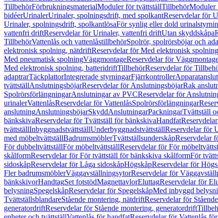
Tillbehör
Förbrukningsmaterial
Moduler för tvättställ
Tillbehör
Moduler 
bidéer
Urinaler
Urinaler, spolningsdrift, med spolkant
Reservdelar för U
Urinaler, spolningsdrift, spolkantlösa
För synlig eller dold urinalstyrni
vattenfri drift
Reservdelar för Urinaler, vattenfri drift
Utan skyddskåpa
R
Tillbehör
Vattenlås och vattenlåstillbehör
Spolrör, spolrörsböjar och ada
elektronisk spolning, nätdrift
Reservdelar för Med elektronisk spolning,
Med pneumatisk spolning
Väggmontage
Reservdelar för Väggmontag
Med elektronisk spolning, batteridrift
Tillbehör
Reservdelar för Tillbeh
adaptrar
Täckplattor
Integrerade styrningar
Fjärrkontroller
Apparatanslutn
tvättställ
Anslutningsböjar
Reservdelar för Anslutningsböjar
Rak anslut
Spolrörsförlängningar
Anslutningar av PVC
Reservdelar för Anslutni
urinaler
Vattenlås
Reservdelar för Vattenlås
Spolrörsförlängningar
Reserv
anslutning
Anslutningsböjar
Skydd
Anslutningar
Packningar
Tvättställ
bänkskiva
Reservdelar för Tvättställ för bänkskiva
Handfat
Reservdelar
tvättställ
Inbyggnadstvättställ
Underbyggnadstvättställ
Reservdelar för 
med möbeltvättställ
Badrumsmöbler
Tvättställsunderskåp
Reservdelar f
För dubbeltvättställ
För möbeltvättställ
Reservdelar för För möbeltvättst
skålform
Reservdelar för För tvättställ för bänkskiva skålform
För tvätt
sidoskåp
Reservdelar för Låga sidoskåp
Högskåp
Reservdelar för Hög
Fler badrumsmöbler
Väggavställningsytor
Reservdelar för Väggavställ
bänkskivor
Handtag
Set fotstöd
Magnettavlor
Eluttag
Reservdelar för El
belysning
Spegelskåp
Reservdelar för Spegelskåp
Med inbyggd belysn
Tvättställsblandare
Stående montering, nätdrift
Reservdelar för Stående
generatordrift
Reservdelar för Stående montering, generatordrift
Tillbe
enheter och tvättställ
Vattenlås för handfat
Reservdelar för Vattenlås fö