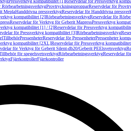
rktyg
Pressverktyg kompatibilitet [1]
Reservdelar för Pressverktyg kompati
r Rörbearbetningsverktyg
Provtryckningsproppar
Reservdelar för Provt
it Mepla
Handdrivna pressverktyg
Reservdelar för Handdrivna pressver
erktyg kompatibilitet [2]
Rörbearbetningsverktyg
Reservdelar för Rörbe
press
Reservdelar för Verktyg för Geberit Mapress
Pressverktyg kompatib
erktyg kompatibilitet [1] / [2]
Reservdelar för Pressverktyg kompatibilitet
vdelar för Pressverktyg kompatibilitet [3]
Rörbearbetningsverktyg
Reser
el
Tillbehör
Pressenheter
Reservdelar för Pressenheter
Pressenheter kompat
erktyg kompatibilitet [2XL]
Reservdelar för Pressverktyg kompatibilite
vdelar för Verktyg för Geberit Silent-db20/Geberit PE
Elsvetsverktyg
Re
Tillbehör för spegelsvetsverktyg
Rörbearbetningsverktyg
Reservdelar fö
erktyg
Fjärrkontroller
Fjärrkontroller