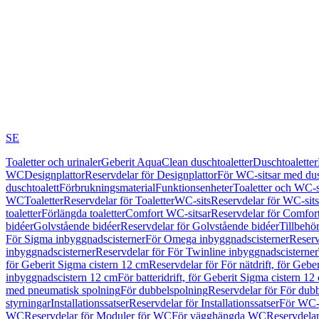
SE
Toaletter och urinaler
Geberit AquaClean duschtoaletter
Duschtoaletter
WC
Designplattor
Reservdelar för Designplattor
För WC-sitsar med du
duschtoalett
Förbrukningsmaterial
Funktionsenheter
Toaletter och WC-s
WC
Toaletter
Reservdelar för Toaletter
WC-sits
Reservdelar för WC-sits
toaletter
Förlängda toaletter
Comfort WC-sitsar
Reservdelar för Comfor
bidéer
Golvstående bidéer
Reservdelar för Golvstående bidéer
Tillbehö
För Sigma inbyggnadscisterner
För Omega inbyggnadscisterner
Reserv
inbyggnadscisterner
Reservdelar för För Twinline inbyggnadscisterner
för Geberit Sigma cistern 12 cm
Reservdelar för För nätdrift, för Gebe
inbyggnadscistern 12 cm
För batteridrift, för Geberit Sigma cistern 12
med pneumatisk spolning
För dubbelspolning
Reservdelar för För dub
styrningar
Installationssatser
Reservdelar för Installationssatser
För WC-s
WC
Reservdelar för Moduler för WC
För vägghängda WC
Reservdela