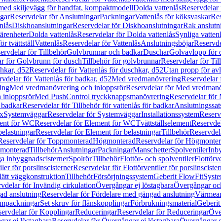
 med skiljevägg för handfat, kompaktmodell
Dolda vattenlås
Reservdelar 
gar
Reservdelar för Anslutningar
Packningar
Vattenlås för köksvaskar
Res
nlås
Diskhoanslutningar
Reservdelar för Diskhoanslutningar
Rak anslutn
tärenheter
Dolda vattenlås
Reservdelar för Dolda vattenlås
Synliga vatten
r tvättställ
Vattenlås
Reservdelar för Vattenlås
Anslutningsböjar
Reservde
ervdelar för Tillbehör
Golvbrunnar och badkar
Duschar
Golvavlopp för 
r för Golvbrunn för dusch
Tillbehör för golvbrunnar
Reservdelar för Til
chkar, d52
Reservdelar för Vattenlås för duschkar, d52
Utan propp för av
vdelar för Vattenlås för badkar, d52
Med vredmanövrering
Reservdelar
ing
Med vredmanövrering och inloppsrör
Reservdelar för Med vredmanö
 inloppsrör
Med PushControl tryckknappsmanövrering
Reservdelar för
r badkar
Reservdelar för Tillbehör för vattenlås för badkar
Anslutningssat
ix
Systemväggar
Reservdelar för Systemväggar
Installationssystem
Reservd
ent för WC
Reservdelar för Element för WC
Tvättställselement
Reservdel
belastningar
Reservdelar för Element för belastningar
Tillbehör
Reservdela
Reservdelar för Toppmonterad
Högmonterad
Reservdelar för Högmonte
 monterad
Tillbehör
Anslutningar
Packningar
Manschetter
Spolventiler
Inb
a inbyggnadscisterner
Spolrör
Tillbehör
Flottör- och spolventiler
Flottörve
iler för porslinscisterner
Reservdelar för Flottörventiler för porslinscister
lätt väggkonstruktion
Tillbehör
Försörjningssystem
Geberit FlowFit
Syst
vdelar för Invändig cirkulation
Övergångar ej löstagbara
Övergångar och
ad anslutning
Reservdelar för Fördelare med gängad anslutning
Värmean
empackningar
Set skruv för flänskopplingar
Förbrukningsmaterial
Geberit
ervdelar för Kopplingar
Reduceringar
Reservdelar för Reduceringar
Öve
ar ej löstagbara
Reservdelar för Övergångar ej löstagbara
Övergångar o