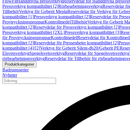
FlowFit
Handdrivna pressverktyg
Reservdelar för Handdrivna pressve
Pressverktyg kompatibilitet [2]
Rörbearbetningsverktyg
Reservdelar fö
Tillbehör
Verktyg för Geberit Mepla
Reservdelar för Verktyg för Geber
kompatibilitet [1]
Pressverktyg kompatibilitet [2]
Reservdelar för Pressv
Provtryckningsproppar
Kontrollmedel
Tillbehör
Verktyg för Geberit Ma
kompatibilitet [2]
Reservdelar för Pressverktyg kompatibilitet [2]
Pressv
Pressverktyg kompatibilitet [2XL]
Pressverktyg kompatibilitet [3]
Reser
för Provtryckningsproppar
Kontrollmedel
Reservdelar för Kontrollmed
kompatibilitet [2]
Reservdelar för Pressenheter kompatibilitet [2]
Pressv
kompatibilitet [4]/[2]
Verktyg för Geberit Silent-db20/Geberit PE
Reser
Elsvetsverktyg
Spegelsvetsverktyg
Reservdelar för Spegelsvetsverktyg
rörbearbetningsverktyg
Reservdelar för Tillbehör för rörbearbetningsv
Produktkategorier
Badrumsserier
Nyheter