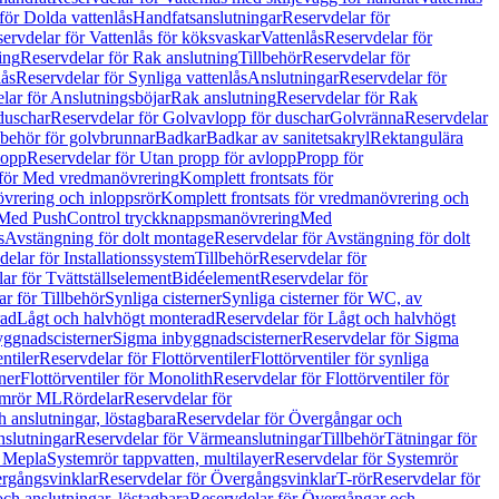
för Dolda vattenlås
Handfatsanslutningar
Reservdelar för
ervdelar för Vattenlås för köksvaskar
Vattenlås
Reservdelar för
ing
Reservdelar för Rak anslutning
Tillbehör
Reservdelar för
lås
Reservdelar för Synliga vattenlås
Anslutningar
Reservdelar för
lar för Anslutningsböjar
Rak anslutning
Reservdelar för Rak
duschar
Reservdelar för Golvavlopp för duschar
Golvränna
Reservdelar
lbehör för golvbrunnar
Badkar
Badkar av sanitetsakryl
Rektangulära
lopp
Reservdelar för Utan propp för avlopp
Propp för
 för Med vredmanövrering
Komplett frontsats för
vrering och inloppsrör
Komplett frontsats för vredmanövrering och
 Med PushControl tryckknappsmanövrering
Med
s
Avstängning för dolt montage
Reservdelar för Avstängning för dolt
elar för Installationssystem
Tillbehör
Reservdelar för
ar för Tvättställselement
Bidéelement
Reservdelar för
r för Tillbehör
Synliga cisterner
Synliga cisterner för WC, av
rad
Lågt och halvhögt monterad
Reservdelar för Lågt och halvhögt
yggnadscisterner
Sigma inbyggnadscisterner
Reservdelar för Sigma
ntiler
Reservdelar för Flottörventiler
Flottörventiler för synliga
ner
Flottörventiler för Monolith
Reservdelar för Flottörventiler för
emrör ML
Rördelar
Reservdelar för
 anslutningar, löstagbara
Reservdelar för Övergångar och
slutningar
Reservdelar för Värmeanslutningar
Tillbehör
Tätningar för
 Mepla
Systemrör tappvatten, multilayer
Reservdelar för Systemrör
rgångsvinklar
Reservdelar för Övergångsvinklar
T-rör
Reservdelar för
ch anslutningar, löstagbara
Reservdelar för Övergångar och