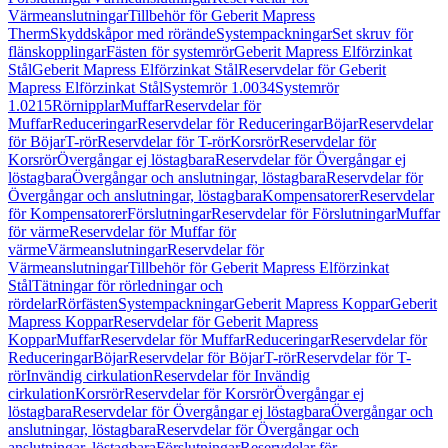
Värmeanslutningar
Tillbehör för Geberit Mapress
Therm
Skyddskåpor med rörände
Systempackningar
Set skruv för
flänskopplingar
Fästen för systemrör
Geberit Mapress Elförzinkat
Stål
Geberit Mapress Elförzinkat Stål
Reservdelar för Geberit
Mapress Elförzinkat Stål
Systemrör 1.0034
Systemrör
1.0215
Rörnipplar
Muffar
Reservdelar för
Muffar
Reduceringar
Reservdelar för Reduceringar
Böjar
Reservdelar
för Böjar
T-rör
Reservdelar för T-rör
Korsrör
Reservdelar för
Korsrör
Övergångar ej löstagbara
Reservdelar för Övergångar ej
löstagbara
Övergångar och anslutningar, löstagbara
Reservdelar för
Övergångar och anslutningar, löstagbara
Kompensatorer
Reservdelar
för Kompensatorer
Förslutningar
Reservdelar för Förslutningar
Muffar
för värme
Reservdelar för Muffar för
värme
Värmeanslutningar
Reservdelar för
Värmeanslutningar
Tillbehör för Geberit Mapress Elförzinkat
Stål
Tätningar för rörledningar och
rördelar
Rörfästen
Systempackningar
Geberit Mapress Koppar
Geberit
Mapress Koppar
Reservdelar för Geberit Mapress
Koppar
Muffar
Reservdelar för Muffar
Reduceringar
Reservdelar för
Reduceringar
Böjar
Reservdelar för Böjar
T-rör
Reservdelar för T-
rör
Invändig cirkulation
Reservdelar för Invändig
cirkulation
Korsrör
Reservdelar för Korsrör
Övergångar ej
löstagbara
Reservdelar för Övergångar ej löstagbara
Övergångar och
anslutningar, löstagbara
Reservdelar för Övergångar och
anslutningar, löstagbara
Förslutningar
Reservdelar för