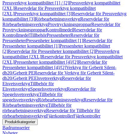
Pressverktyg kompatibilitet [1] / [2]
Pressverktyg kompatibilitet
[2XL]
Reservdelar för Pressverktyg kompatibilitet
[2XL]
Pressverktyg kompatibilitet [3]
Reservdelar för Pressverktyg
kompatibilitet [3]
Rörbearbetningsverktyg
Reservdelar för
Rörbearbetningsverktyg
Provtryckningsproppar
Reservdelar för
Provtryckningsproppar
Kontrollmedel
Reservdelar för
Kontrollmedel
Tillbehör
Pressenheter
Reservdelar för
Pressenheter
Pressenheter kompatibilitet [1]
Reservdelar för
Pressenheter kompatibilitet [1]
Pressenheter kompatibilitet
[2]
Reservdelar för Pressenheter kompatibilitet [2]
Pressverktyg
kompatibilitet [2XL]
Reservdelar för Pressverktyg kompatibilitet
[2XL]
Pressenheter kompatibilitet [4]/[2]
Reservdelar för
Pressenheter kompatibilitet [4]/[2]
Verktyg för Geberit Silent-
db20/Geberit PE
Reservdelar för Verktyg för Geberit Silent-
db20/Geberit PE
Elsvetsverktyg
Reservdelar för
Elsvetsverktyg
Tillbehör för
Elsvetsverktyg
Spegelsvetsverktyg
Reservdelar för
Spegelsvetsverktyg
Tillbehör för
spegelsvetsverktyg
Rörbearbetningsverktyg
Reservdelar för
Rörbearbetningsverktyg
Tillbehör för
rörbearbetningsverktyg
Reservdelar för Tillbehör för
rörbearbetningsverktyg
Fjärrkontroller
Fjärrkontroller
Produktkategorier
Badrumsserier
Nyheter