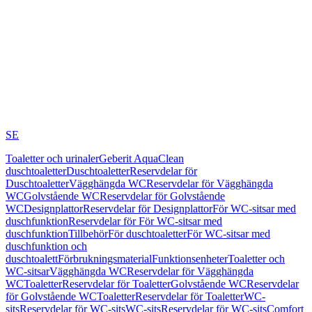
SE
Toaletter och urinaler
Geberit AquaClean
duschtoaletter
Duschtoaletter
Reservdelar för
Duschtoaletter
Vägghängda WC
Reservdelar för Vägghängda
WC
Golvstående WC
Reservdelar för Golvstående
WC
Designplattor
Reservdelar för Designplattor
För WC-sitsar med
duschfunktion
Reservdelar för För WC-sitsar med
duschfunktion
Tillbehör
För duschtoaletter
För WC-sitsar med
duschfunktion och
duschtoalett
Förbrukningsmaterial
Funktionsenheter
Toaletter och
WC-sitsar
Vägghängda WC
Reservdelar för Vägghängda
WC
Toaletter
Reservdelar för Toaletter
Golvstående WC
Reservdelar
för Golvstående WC
Toaletter
Reservdelar för Toaletter
WC-
sits
Reservdelar för WC-sits
WC-sits
Reservdelar för WC-sits
Comfort