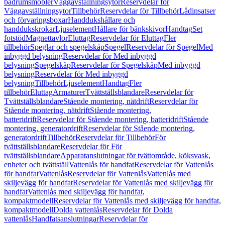
badrumsmöbler
Väggavställningsytor
Reservdelar för
Väggavställningsytor
Tillbehör
Reservdelar för Tillbehör
Lådinsatser
och förvaringsboxar
Handdukshållare och
handdukskrokar
Ljuselement
Hållare för bänkskivor
Handtag
Set
fotstöd
Magnettavlor
Eluttag
Reservdelar för Eluttag
Fler
tillbehör
Speglar och spegelskåp
Spegel
Reservdelar för Spegel
Med
inbyggd belysning
Reservdelar för Med inbyggd
belysning
Spegelskåp
Reservdelar för Spegelskåp
Med inbyggd
belysning
Reservdelar för Med inbyggd
belysning
Tillbehör
Ljuselement
Handtag
Fler
tillbehör
Eluttag
Armaturer
Tvättställsblandare
Reservdelar för
Tvättställsblandare
Stående montering, nätdrift
Reservdelar för
Stående montering, nätdrift
Stående montering,
batteridrift
Reservdelar för Stående montering, batteridrift
Stående
montering, generatordrift
Reservdelar för Stående montering,
generatordrift
Tillbehör
Reservdelar för Tillbehör
För
tvättställsblandare
Reservdelar för För
tvättställsblandare
Apparatanslutningar för tvättområde, köksvask,
enheter och tvättställ
Vattenlås för handfat
Reservdelar för Vattenlås
för handfat
Vattenlås
Reservdelar för Vattenlås
Vattenlås med
skiljevägg för handfat
Reservdelar för Vattenlås med skiljevägg för
handfat
Vattenlås med skiljevägg för handfat,
kompaktmodell
Reservdelar för Vattenlås med skiljevägg för handfat,
kompaktmodell
Dolda vattenlås
Reservdelar för Dolda
vattenlås
Handfatsanslutningar
Reservdelar för