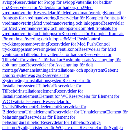
avlopp
Reservdelar för Propp för avlopp
Vattenlås för badkar,
d52
Reservdelar för Vattenlås för badkar, d52
Med
vredmanövrering
Reservdelar för Med vredmanövrering
Komplett
frontsats för vredmanövrering
Reservdelar för Komplett frontsats för
vredmanövrering
Med vredmanövrering och inloppsrör
Reservdelar
för Med vredmanövrering och inloppsrör
Komplett frontsats för
vredmanövrering och inloppsrör
Reservdelar för Komplett frontsats
för vredmanövrering och inloppsrör
Med PushControl
tryckknappsmanövrering
Reservdelar för Med PushControl
tryckknappsmanövrering
Med ventilkonor
Reservdelar för Med
ventilkonor
Tillbehör för vattenlås för badkar
Reservdelar för
Tillbehör för vattenlås för badkar
Anslutningssats
Avstängning för
dolt montage
Reservdelar för Avstängning för dolt
montage
Vattenanslutningar
Installations- och spolsystem
Geberit
Duofix
Systemväggar
Reservdelar för
Systemväggar
Installationssystem
Reservdelar för
Installationssystem
Tillbehör
Reservdelar för
Tillbehör
Installationselement
Reservdelar för
Installationselement
Element för WC
Reservdelar för Element för
WC
Tvättställselement
Reservdelar för
Tvättställselement
Bidéelement
Reservdelar för
Bidéelement
Urinalelement
Reservdelar för Urinalelement
Element för
belastningar
Reservdelar för Element för
belastningar
Tillbehör
Reservdelar för Tillbehör
Synliga
cisterner
Synliga cisterner för WC, av plast
Reservdelar för Synliga