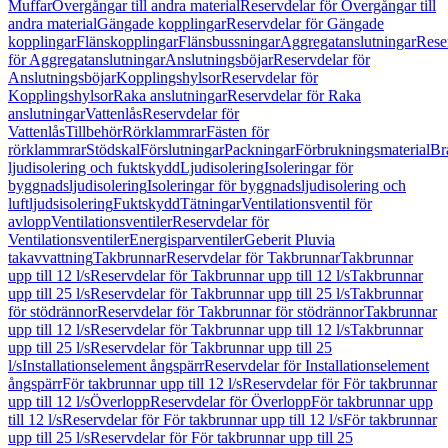
Muffar
Övergångar till andra material
Reservdelar för Övergångar till
andra material
Gängade kopplingar
Reservdelar för Gängade
kopplingar
Flänskopplingar
Flänsbussningar
Aggregatanslutningar
Rese
för Aggregatanslutningar
Anslutningsböjar
Reservdelar för
Anslutningsböjar
Kopplingshylsor
Reservdelar för
Kopplingshylsor
Raka anslutningar
Reservdelar för Raka
anslutningar
Vattenlås
Reservdelar för
Vattenlås
Tillbehör
Rörklammrar
Fästen för
rörklammrar
Stödskal
Förslutningar
Packningar
Förbrukningsmaterial
Br
ljudisolering och fuktskydd
Ljudisolering
Isoleringar för
byggnadsljudisolering
Isoleringar för byggnadsljudisolering och
luftljudsisolering
Fuktskydd
Tätningar
Ventilationsventil för
avlopp
Ventilationsventiler
Reservdelar för
Ventilationsventiler
Energisparventiler
Geberit Pluvia
takavvattning
Takbrunnar
Reservdelar för Takbrunnar
Takbrunnar
upp till 12 l/s
Reservdelar för Takbrunnar upp till 12 l/s
Takbrunnar
upp till 25 l/s
Reservdelar för Takbrunnar upp till 25 l/s
Takbrunnar
för stödrännor
Reservdelar för Takbrunnar för stödrännor
Takbrunnar
upp till 12 l/s
Reservdelar för Takbrunnar upp till 12 l/s
Takbrunnar
upp till 25 l/s
Reservdelar för Takbrunnar upp till 25
l/s
Installationselement ångspärr
Reservdelar för Installationselement
ångspärr
För takbrunnar upp till 12 l/s
Reservdelar för För takbrunnar
upp till 12 l/s
Överlopp
Reservdelar för Överlopp
För takbrunnar upp
till 12 l/s
Reservdelar för För takbrunnar upp till 12 l/s
För takbrunnar
upp till 25 l/s
Reservdelar för För takbrunnar upp till 25