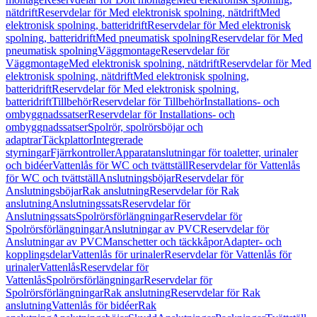
nätdrift
Reservdelar för Med elektronisk spolning, nätdrift
Med
elektronisk spolning, batteridrift
Reservdelar för Med elektronisk
spolning, batteridrift
Med pneumatisk spolning
Reservdelar för Med
pneumatisk spolning
Väggmontage
Reservdelar för
Väggmontage
Med elektronisk spolning, nätdrift
Reservdelar för Med
elektronisk spolning, nätdrift
Med elektronisk spolning,
batteridrift
Reservdelar för Med elektronisk spolning,
batteridrift
Tillbehör
Reservdelar för Tillbehör
Installations- och
ombyggnadssatser
Reservdelar för Installations- och
ombyggnadssatser
Spolrör, spolrörsböjar och
adaptrar
Täckplattor
Integrerade
styrningar
Fjärrkontroller
Apparatanslutningar för toaletter, urinaler
och bidéer
Vattenlås för WC och tvättställ
Reservdelar för Vattenlås
för WC och tvättställ
Anslutningsböjar
Reservdelar för
Anslutningsböjar
Rak anslutning
Reservdelar för Rak
anslutning
Anslutningssats
Reservdelar för
Anslutningssats
Spolrörsförlängningar
Reservdelar för
Spolrörsförlängningar
Anslutningar av PVC
Reservdelar för
Anslutningar av PVC
Manschetter och täckkåpor
Adapter- och
kopplingsdelar
Vattenlås för urinaler
Reservdelar för Vattenlås för
urinaler
Vattenlås
Reservdelar för
Vattenlås
Spolrörsförlängningar
Reservdelar för
Spolrörsförlängningar
Rak anslutning
Reservdelar för Rak
anslutning
Vattenlås för bidéer
Rak