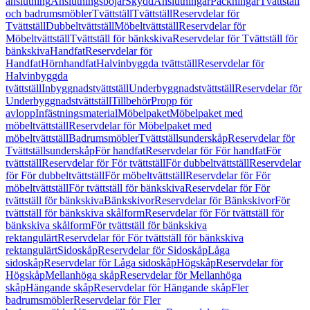
anslutning
Anslutningsböjar
Skydd
Anslutningar
Packningar
Tvättställ
och badrumsmöbler
Tvättställ
Tvättställ
Reservdelar för
Tvättställ
Dubbeltvättställ
Möbeltvättställ
Reservdelar för
Möbeltvättställ
Tvättställ för bänkskiva
Reservdelar för Tvättställ för
bänkskiva
Handfat
Reservdelar för
Handfat
Hörnhandfat
Halvinbyggda tvättställ
Reservdelar för
Halvinbyggda
tvättställ
Inbyggnadstvättställ
Underbyggnadstvättställ
Reservdelar för
Underbyggnadstvättställ
Tillbehör
Propp för
avlopp
Infästningsmaterial
Möbelpaket
Möbelpaket med
möbeltvättställ
Reservdelar för Möbelpaket med
möbeltvättställ
Badrumsmöbler
Tvättställsunderskåp
Reservdelar för
Tvättställsunderskåp
För handfat
Reservdelar för För handfat
För
tvättställ
Reservdelar för För tvättställ
För dubbeltvättställ
Reservdelar
för För dubbeltvättställ
För möbeltvättställ
Reservdelar för För
möbeltvättställ
För tvättställ för bänkskiva
Reservdelar för För
tvättställ för bänkskiva
Bänkskivor
Reservdelar för Bänkskivor
För
tvättställ för bänkskiva skålform
Reservdelar för För tvättställ för
bänkskiva skålform
För tvättställ för bänkskiva
rektangulärt
Reservdelar för För tvättställ för bänkskiva
rektangulärt
Sidoskåp
Reservdelar för Sidoskåp
Låga
sidoskåp
Reservdelar för Låga sidoskåp
Högskåp
Reservdelar för
Högskåp
Mellanhöga skåp
Reservdelar för Mellanhöga
skåp
Hängande skåp
Reservdelar för Hängande skåp
Fler
badrumsmöbler
Reservdelar för Fler