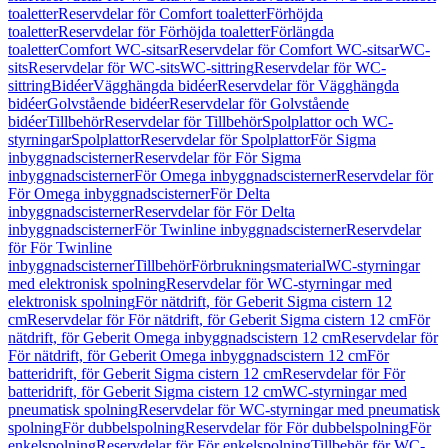
toaletter
Reservdelar för Comfort toaletter
Förhöjda
toaletter
Reservdelar för Förhöjda toaletter
Förlängda
toaletter
Comfort WC-sitsar
Reservdelar för Comfort WC-sitsar
WC-
sits
Reservdelar för WC-sits
WC-sittring
Reservdelar för WC-
sittring
Bidéer
Vägghängda bidéer
Reservdelar för Vägghängda
bidéer
Golvstående bidéer
Reservdelar för Golvstående
bidéer
Tillbehör
Reservdelar för Tillbehör
Spolplattor och WC-
styrningar
Spolplattor
Reservdelar för Spolplattor
För Sigma
inbyggnadscisterner
Reservdelar för För Sigma
inbyggnadscisterner
För Omega inbyggnadscisterner
Reservdelar för
För Omega inbyggnadscisterner
För Delta
inbyggnadscisterner
Reservdelar för För Delta
inbyggnadscisterner
För Twinline inbyggnadscisterner
Reservdelar
för För Twinline
inbyggnadscisterner
Tillbehör
Förbrukningsmaterial
WC-styrningar
med elektronisk spolning
Reservdelar för WC-styrningar med
elektronisk spolning
För nätdrift, för Geberit Sigma cistern 12
cm
Reservdelar för För nätdrift, för Geberit Sigma cistern 12 cm
För
nätdrift, för Geberit Omega inbyggnadscistern 12 cm
Reservdelar för
För nätdrift, för Geberit Omega inbyggnadscistern 12 cm
För
batteridrift, för Geberit Sigma cistern 12 cm
Reservdelar för För
batteridrift, för Geberit Sigma cistern 12 cm
WC-styrningar med
pneumatisk spolning
Reservdelar för WC-styrningar med pneumatisk
spolning
För dubbelspolning
Reservdelar för För dubbelspolning
För
enkelspolning
Reservdelar för För enkelspolning
Tillbehör för WC-