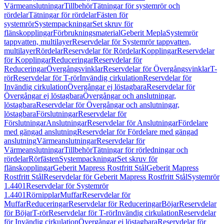
Värmeanslutningar
Tillbehör
Tätningar för systemrör och
rördelar
Tätningar för rördelar
Fästen för
systemrör
Systempackningar
Set skruv för
flänskopplingar
Förbrukningsmaterial
Geberit Mepla
Systemrör
tappvatten, multilayer
Reservdelar för Systemrör tappvatten,
multilayer
Rördelar
Reservdelar för Rördelar
Kopplingar
Reservdelar
för Kopplingar
Reduceringar
Reservdelar för
Reduceringar
Övergångsvinklar
Reservdelar för Övergångsvinklar
T-
rör
Reservdelar för T-rör
Invändig cirkulation
Reservdelar för
Invändig cirkulation
Övergångar ej löstagbara
Reservdelar för
Övergångar ej löstagbara
Övergångar och anslutningar,
löstagbara
Reservdelar för Övergångar och anslutningar,
löstagbara
Förslutningar
Reservdelar för
Förslutningar
Anslutningar
Reservdelar för Anslutningar
Fördelare
med gängad anslutning
Reservdelar för Fördelare med gängad
anslutning
Värmeanslutningar
Reservdelar för
Värmeanslutningar
Tillbehör
Tätningar för rörledningar och
rördelar
Rörfästen
Systempackningar
Set skruv för
flänskopplingar
Geberit Mapress Rostfritt Stål
Geberit Mapress
Rostfritt Stål
Reservdelar för Geberit Mapress Rostfritt Stål
Systemrör
1.4401
Reservdelar för Systemrör
1.4401
Rörnipplar
Muffar
Reservdelar för
Muffar
Reduceringar
Reservdelar för Reduceringar
Böjar
Reservdelar
för Böjar
T-rör
Reservdelar för T-rör
Invändig cirkulation
Reservdelar
för Invändig cirkulation
Övergångar ej löstagbara
Reservdelar för