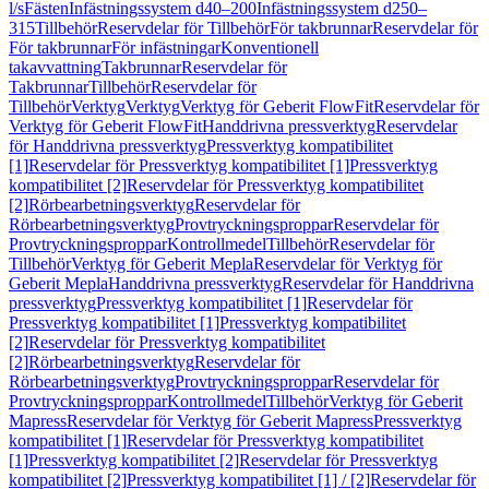
l/s
Fästen
Infästningssystem d40–200
Infästningssystem d250–
315
Tillbehör
Reservdelar för Tillbehör
För takbrunnar
Reservdelar för
För takbrunnar
För infästningar
Konventionell
takavvattning
Takbrunnar
Reservdelar för
Takbrunnar
Tillbehör
Reservdelar för
Tillbehör
Verktyg
Verktyg
Verktyg för Geberit FlowFit
Reservdelar för
Verktyg för Geberit FlowFit
Handdrivna pressverktyg
Reservdelar
för Handdrivna pressverktyg
Pressverktyg kompatibilitet
[1]
Reservdelar för Pressverktyg kompatibilitet [1]
Pressverktyg
kompatibilitet [2]
Reservdelar för Pressverktyg kompatibilitet
[2]
Rörbearbetningsverktyg
Reservdelar för
Rörbearbetningsverktyg
Provtryckningsproppar
Reservdelar för
Provtryckningsproppar
Kontrollmedel
Tillbehör
Reservdelar för
Tillbehör
Verktyg för Geberit Mepla
Reservdelar för Verktyg för
Geberit Mepla
Handdrivna pressverktyg
Reservdelar för Handdrivna
pressverktyg
Pressverktyg kompatibilitet [1]
Reservdelar för
Pressverktyg kompatibilitet [1]
Pressverktyg kompatibilitet
[2]
Reservdelar för Pressverktyg kompatibilitet
[2]
Rörbearbetningsverktyg
Reservdelar för
Rörbearbetningsverktyg
Provtryckningsproppar
Reservdelar för
Provtryckningsproppar
Kontrollmedel
Tillbehör
Verktyg för Geberit
Mapress
Reservdelar för Verktyg för Geberit Mapress
Pressverktyg
kompatibilitet [1]
Reservdelar för Pressverktyg kompatibilitet
[1]
Pressverktyg kompatibilitet [2]
Reservdelar för Pressverktyg
kompatibilitet [2]
Pressverktyg kompatibilitet [1] / [2]
Reservdelar för