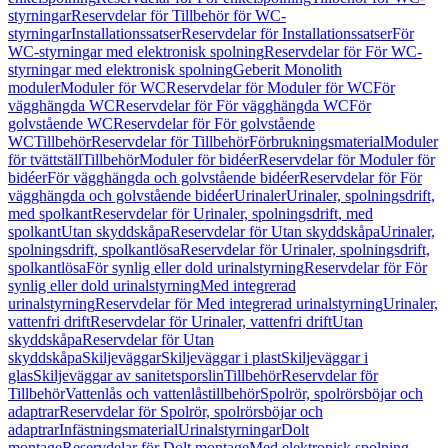
styrningar
Reservdelar för Tillbehör för WC-
styrningar
Installationssatser
Reservdelar för Installationssatser
För
WC-styrningar med elektronisk spolning
Reservdelar för För WC-
styrningar med elektronisk spolning
Geberit Monolith
moduler
Moduler för WC
Reservdelar för Moduler för WC
För
vägghängda WC
Reservdelar för För vägghängda WC
För
golvstående WC
Reservdelar för För golvstående
WC
Tillbehör
Reservdelar för Tillbehör
Förbrukningsmaterial
Moduler
för tvättställ
Tillbehör
Moduler för bidéer
Reservdelar för Moduler för
bidéer
För vägghängda och golvstående bidéer
Reservdelar för För
vägghängda och golvstående bidéer
Urinaler
Urinaler, spolningsdrift,
med spolkant
Reservdelar för Urinaler, spolningsdrift, med
spolkant
Utan skyddskåpa
Reservdelar för Utan skyddskåpa
Urinaler,
spolningsdrift, spolkantlösa
Reservdelar för Urinaler, spolningsdrift,
spolkantlösa
För synlig eller dold urinalstyrning
Reservdelar för För
synlig eller dold urinalstyrning
Med integrerad
urinalstyrning
Reservdelar för Med integrerad urinalstyrning
Urinaler,
vattenfri drift
Reservdelar för Urinaler, vattenfri drift
Utan
skyddskåpa
Reservdelar för Utan
skyddskåpa
Skiljeväggar
Skiljeväggar i plast
Skiljeväggar i
glas
Skiljeväggar av sanitetsporslin
Tillbehör
Reservdelar för
Tillbehör
Vattenlås och vattenlåstillbehör
Spolrör, spolrörsböjar och
adaptrar
Reservdelar för Spolrör, spolrörsböjar och
adaptrar
Infästningsmaterial
Urinalstyrningar
Dolt
montage
Reservdelar för Dolt montage
Med elektronisk spolning,