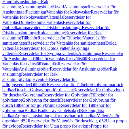
Handfatsanslutningar
Rak
anslutning
Anslutningsböjar
Skydd
Anslutningar
Reservdelar för
Anslutningar
Packningar
Vattenlås för köksvaskar
Reservdelar för
Vattenlås för köksvaskar
Vattenlås
Reservdelar för
Vattenlås
Dubbelkammarvattenlås
Reservdelar för
Dubbelkammarvattenlås
Diskhoanslutningar
Reservdelar för
Diskhoanslutningar
Rak anslutning
Reservdelar för Rak
anslutning
Tillbehör
Reservdelar för Tillbehör
Vattenlås för
sanitärenheter
Reservdelar för Vattenlås för sanitärenheter
Dolda
vattenlås
Reservdelar för Dolda vattenlås
Synliga
vattenlås
Reservdelar för Synliga vattenlås
Anslutningar
Reservdelar
för Anslutningar
Tillbehör
Vattenlås för tvättställ
Reservdelar för
Vattenlås för tvättställ
Vattenlås
Reservdelar för
Vattenlås
Anslutningsböjar
Reservdelar för Anslutningsböjar
Rak
anslutning
Reservdelar för Rak
anslutning
Utloppsventiler
Reservdelar för
Utloppsventiler
Tillbehör
Reservdelar för Tillbehör
Golvbrunnar och
badkar
Duschar
Golvavlopp för duschar
Reservdelar för Golvavlopp
för duschar
Golvränna
Reservdelar för Golvränna
Tillbehör för
golvrännor
Golvbrunn för dusch
Reservdelar för Golvbrunn för
dusch
Tillbehör för golvbrunnar
Reservdelar för Tillbehör för
golvbrunnar
Badkar
Badkar av sanitetsakryl
Rektangulära
badkar
Aggregatanslutningar för duschar och badkar
Vattenlås för
duschkar, d52
Reservdelar för Vattenlås för duschkar, d52
Utan propp
för avlopp
Reservdelar för Utan propp för avlopp
Propp för