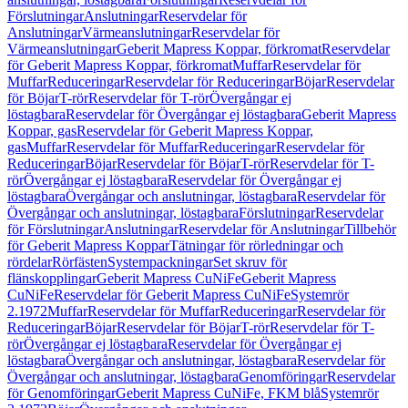
Förslutningar
Anslutningar
Reservdelar för
Anslutningar
Värmeanslutningar
Reservdelar för
Värmeanslutningar
Geberit Mapress Koppar, förkromat
Reservdelar
för Geberit Mapress Koppar, förkromat
Muffar
Reservdelar för
Muffar
Reduceringar
Reservdelar för Reduceringar
Böjar
Reservdelar
för Böjar
T-rör
Reservdelar för T-rör
Övergångar ej
löstagbara
Reservdelar för Övergångar ej löstagbara
Geberit Mapress
Koppar, gas
Reservdelar för Geberit Mapress Koppar,
gas
Muffar
Reservdelar för Muffar
Reduceringar
Reservdelar för
Reduceringar
Böjar
Reservdelar för Böjar
T-rör
Reservdelar för T-
rör
Övergångar ej löstagbara
Reservdelar för Övergångar ej
löstagbara
Övergångar och anslutningar, löstagbara
Reservdelar för
Övergångar och anslutningar, löstagbara
Förslutningar
Reservdelar
för Förslutningar
Anslutningar
Reservdelar för Anslutningar
Tillbehör
för Geberit Mapress Koppar
Tätningar för rörledningar och
rördelar
Rörfästen
Systempackningar
Set skruv för
flänskopplingar
Geberit Mapress CuNiFe
Geberit Mapress
CuNiFe
Reservdelar för Geberit Mapress CuNiFe
Systemrör
2.1972
Muffar
Reservdelar för Muffar
Reduceringar
Reservdelar för
Reduceringar
Böjar
Reservdelar för Böjar
T-rör
Reservdelar för T-
rör
Övergångar ej löstagbara
Reservdelar för Övergångar ej
löstagbara
Övergångar och anslutningar, löstagbara
Reservdelar för
Övergångar och anslutningar, löstagbara
Genomföringar
Reservdelar
för Genomföringar
Geberit Mapress CuNiFe, FKM blå
Systemrör