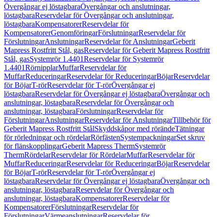
Övergångar ej löstagbara
Övergångar och anslutningar,
löstagbara
Reservdelar för Övergångar och anslutningar,
löstagbara
Kompensatorer
Reservdelar för
Kompensatorer
Genomföringar
Förslutningar
Reservdelar för
Förslutningar
Anslutningar
Reservdelar för Anslutningar
Geberit
Mapress Rostfritt Stål, gas
Reservdelar för Geberit Mapress Rostfritt
Stål, gas
Systemrör 1.4401
Reservdelar för Systemrör
1.4401
Rörnipplar
Muffar
Reservdelar för
Muffar
Reduceringar
Reservdelar för Reduceringar
Böjar
Reservdelar
för Böjar
T-rör
Reservdelar för T-rör
Övergångar ej
löstagbara
Reservdelar för Övergångar ej löstagbara
Övergångar och
anslutningar, löstagbara
Reservdelar för Övergångar och
anslutningar, löstagbara
Förslutningar
Reservdelar för
Förslutningar
Anslutningar
Reservdelar för Anslutningar
Tillbehör för
Geberit Mapress Rostfritt Stål
Skyddskåpor med rörände
Tätningar
för rörledningar och rördelar
Rörfästen
Systempackningar
Set skruv
för flänskopplingar
Geberit Mapress Therm
Systemrör
Therm
Rördelar
Reservdelar för Rördelar
Muffar
Reservdelar för
Muffar
Reduceringar
Reservdelar för Reduceringar
Böjar
Reservdelar
för Böjar
T-rör
Reservdelar för T-rör
Övergångar ej
löstagbara
Reservdelar för Övergångar ej löstagbara
Övergångar och
anslutningar, löstagbara
Reservdelar för Övergångar och
anslutningar, löstagbara
Kompensatorer
Reservdelar för
Kompensatorer
Förslutningar
Reservdelar för
Förslutningar
Värmeanslutningar
Reservdelar för