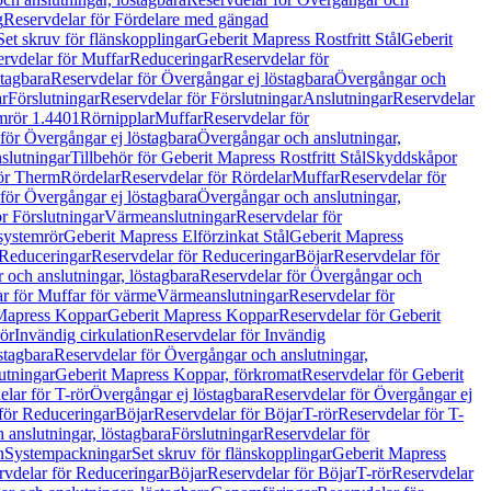
g
Reservdelar för Fördelare med gängad
Set skruv för flänskopplingar
Geberit Mapress Rostfritt Stål
Geberit
rvdelar för Muffar
Reduceringar
Reservdelar för
tagbara
Reservdelar för Övergångar ej löstagbara
Övergångar och
r
Förslutningar
Reservdelar för Förslutningar
Anslutningar
Reservdelar
mrör 1.4401
Rörnipplar
Muffar
Reservdelar för
för Övergångar ej löstagbara
Övergångar och anslutningar,
slutningar
Tillbehör för Geberit Mapress Rostfritt Stål
Skyddskåpor
ör Therm
Rördelar
Reservdelar för Rördelar
Muffar
Reservdelar för
för Övergångar ej löstagbara
Övergångar och anslutningar,
r Förslutningar
Värmeanslutningar
Reservdelar för
 systemrör
Geberit Mapress Elförzinkat Stål
Geberit Mapress
Reduceringar
Reservdelar för Reduceringar
Böjar
Reservdelar för
och anslutningar, löstagbara
Reservdelar för Övergångar och
r för Muffar för värme
Värmeanslutningar
Reservdelar för
Mapress Koppar
Geberit Mapress Koppar
Reservdelar för Geberit
rör
Invändig cirkulation
Reservdelar för Invändig
stagbara
Reservdelar för Övergångar och anslutningar,
utningar
Geberit Mapress Koppar, förkromat
Reservdelar för Geberit
lar för T-rör
Övergångar ej löstagbara
Reservdelar för Övergångar ej
för Reduceringar
Böjar
Reservdelar för Böjar
T-rör
Reservdelar för T-
 anslutningar, löstagbara
Förslutningar
Reservdelar för
n
Systempackningar
Set skruv för flänskopplingar
Geberit Mapress
rvdelar för Reduceringar
Böjar
Reservdelar för Böjar
T-rör
Reservdelar