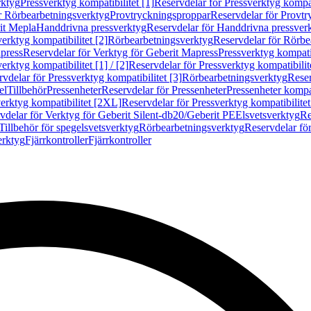
rktyg
Pressverktyg kompatibilitet [1]
Reservdelar för Pressverktyg kompati
r Rörbearbetningsverktyg
Provtryckningsproppar
Reservdelar för Provt
it Mepla
Handdrivna pressverktyg
Reservdelar för Handdrivna pressver
erktyg kompatibilitet [2]
Rörbearbetningsverktyg
Reservdelar för Rörbe
press
Reservdelar för Verktyg för Geberit Mapress
Pressverktyg kompatib
erktyg kompatibilitet [1] / [2]
Reservdelar för Pressverktyg kompatibilitet
vdelar för Pressverktyg kompatibilitet [3]
Rörbearbetningsverktyg
Reser
el
Tillbehör
Pressenheter
Reservdelar för Pressenheter
Pressenheter kompat
erktyg kompatibilitet [2XL]
Reservdelar för Pressverktyg kompatibilite
vdelar för Verktyg för Geberit Silent-db20/Geberit PE
Elsvetsverktyg
Re
Tillbehör för spegelsvetsverktyg
Rörbearbetningsverktyg
Reservdelar fö
erktyg
Fjärrkontroller
Fjärrkontroller