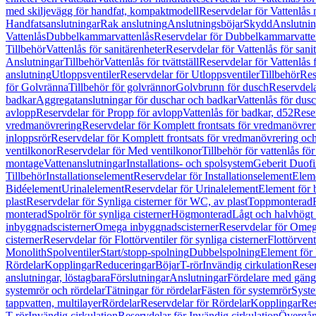
med skiljevägg för handfat, kompaktmodell
Reservdelar för Vattenlås
Handfatsanslutningar
Rak anslutning
Anslutningsböjar
Skydd
Anslutnin
Vattenlås
Dubbelkammarvattenlås
Reservdelar för Dubbelkammarvatte
Tillbehör
Vattenlås för sanitärenheter
Reservdelar för Vattenlås för sani
Anslutningar
Tillbehör
Vattenlås för tvättställ
Reservdelar för Vattenlås fö
anslutning
Utloppsventiler
Reservdelar för Utloppsventiler
Tillbehör
Res
för Golvränna
Tillbehör för golvrännor
Golvbrunn för dusch
Reservdela
badkar
Aggregatanslutningar för duschar och badkar
Vattenlås för dus
avlopp
Reservdelar för Propp för avlopp
Vattenlås för badkar, d52
Reser
vredmanövrering
Reservdelar för Komplett frontsats för vredmanövrer
inloppsrör
Reservdelar för Komplett frontsats för vredmanövrering och
ventilkonor
Reservdelar för Med ventilkonor
Tillbehör för vattenlås fö
montage
Vattenanslutningar
Installations- och spolsystem
Geberit Duof
Tillbehör
Installationselement
Reservdelar för Installationselement
Elem
Bidéelement
Urinalelement
Reservdelar för Urinalelement
Element för 
plast
Reservdelar för Synliga cisterner för WC, av plast
Toppmonterad
monterad
Spolrör för synliga cisterner
Högmonterad
Lågt och halvhögt
inbyggnadscisterner
Omega inbyggnadscisterner
Reservdelar för Omeg
cisterner
Reservdelar för Flottörventiler för synliga cisterner
Flottörvent
Monolith
Spolventiler
Start/stopp-spolning
Dubbelspolning
Element för 
Rördelar
Kopplingar
Reduceringar
Böjar
T-rör
Invändig cirkulation
Reser
anslutningar, löstagbara
Förslutningar
Anslutningar
Fördelare med gäng
systemrör och rördelar
Tätningar för rördelar
Fästen för systemrör
Syst
tappvatten, multilayer
Rördelar
Reservdelar för Rördelar
Kopplingar
Res
T-rör
Invändig cirkulation
Reservdelar för Invändig cirkulation
Övergång