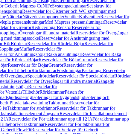
r och anslutningar, löstagbara
Genomföringar
Reservdelar för
för Geberit Mapress CuNiFe
Systempackningar
Set skruv för
ienspolning
Reservdelar för Cisterner och WC-styrningar med
ning
Nätdelar
Nätverkskomponenter
Ventiler
Kulventiler
Reservdelar för
Mepla pressanslutningar
Med Mapress pressanslutningar
Reservdelar
elar för Grenrör
Reduceringar
Rensrör
Reservdelar för
opplingar
Övergångar till andra material
Reservdelar för Övergångar
ng med tätningssockel
Reservdelar för Anslutningsring med
ör Rör
Rördelar
Reservdelar för Rördelar
Böjar
Reservdelar för
Kopplingar
Muffar
Reservdelar för
elar för Anslutningsböjar
Raka anslutningar
Reservdelar för Raka
ar för Rördelar
Böjar
Reservdelar för Böjar
Grenrör
Reservdelar för
öjar
Reservdelar för Böjar
Grenrör
Reservdelar för
lar för Tillbehör
Rörklammrar
Förslutningar
Packningar
Reservdelar
rör
Övergångar
Specialrördelar
Reservdelar för Specialrördelar
Rördelar
terial
Reservdelar för Övergångar till andra material
Gängade
slutningsböjar
Reservdelar för
ör Vattenlås
Tillbehör
Rörklammrar
Fästen för
gnadsljudisolering
Isoleringar för byggnadsljudisolering och
berit Pluvia takavvattning
Takbrunnar
Reservdelar för
 l/s
Takbrunnar för stödrännor
Reservdelar för Takbrunnar för
l/s
Installationselement ångspärr
Reservdelar för Installationselement
2 l/s
Reservdelar för För takbrunnar upp till 12 l/s
För takbrunnar upp
Tillbehör
För takbrunnar
Reservdelar för För takbrunnar
För
 Geberit FlowFit
Reservdelar för Verktyg för Geberit