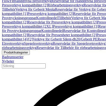
FlowFit
Handdrivna pressverktyg
Reservdelar för Handdrivna pressve
Pressverktyg kompatibilitet [2]
Rörbearbetningsverktyg
Reservdelar fö
Tillbehör
Verktyg för Geberit Mepla
Reservdelar för Verktyg för Geber
kompatibilitet [1]
Pressverktyg kompatibilitet [2]
Reservdelar för Pressv
Provtryckningsproppar
Kontrollmedel
Tillbehör
Verktyg för Geberit Ma
kompatibilitet [2]
Reservdelar för Pressverktyg kompatibilitet [2]
Pressv
Pressverktyg kompatibilitet [2XL]
Pressverktyg kompatibilitet [3]
Reser
för Provtryckningsproppar
Kontrollmedel
Reservdelar för Kontrollmed
kompatibilitet [2]
Reservdelar för Pressenheter kompatibilitet [2]
Pressv
kompatibilitet [4]/[2]
Verktyg för Geberit Silent-db20/Geberit PE
Reser
Elsvetsverktyg
Spegelsvetsverktyg
Reservdelar för Spegelsvetsverktyg
rörbearbetningsverktyg
Reservdelar för Tillbehör för rörbearbetningsv
Produktkategorier
Badrumsserier
Nyheter