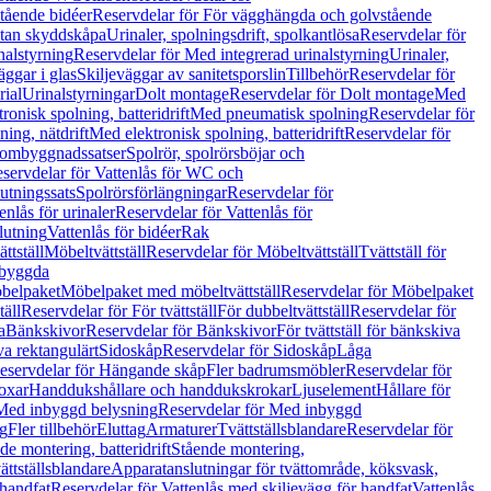
tående bidéer
Reservdelar för För vägghängda och golvstående
Utan skyddskåpa
Urinaler, spolningsdrift, spolkantlösa
Reservdelar för
nalstyrning
Reservdelar för Med integrerad urinalstyrning
Urinaler,
äggar i glas
Skiljeväggar av sanitetsporslin
Tillbehör
Reservdelar för
rial
Urinalstyrningar
Dolt montage
Reservdelar för Dolt montage
Med
onisk spolning, batteridrift
Med pneumatisk spolning
Reservdelar för
ing, nätdrift
Med elektronisk spolning, batteridrift
Reservdelar för
h ombyggnadssatser
Spolrör, spolrörsböjar och
servdelar för Vattenlås för WC och
utningssats
Spolrörsförlängningar
Reservdelar för
enlås för urinaler
Reservdelar för Vattenlås för
lutning
Vattenlås för bidéer
Rak
ttställ
Möbeltvättställ
Reservdelar för Möbeltvättställ
Tvättställ för
nbyggda
belpaket
Möbelpaket med möbeltvättställ
Reservdelar för Möbelpaket
täll
Reservdelar för För tvättställ
För dubbeltvättställ
Reservdelar för
a
Bänkskivor
Reservdelar för Bänkskivor
För tvättställ för bänkskiva
va rektangulärt
Sidoskåp
Reservdelar för Sidoskåp
Låga
eservdelar för Hängande skåp
Fler badrumsmöbler
Reservdelar för
oxar
Handdukshållare och handdukskrokar
Ljuselement
Hållare för
Med inbyggd belysning
Reservdelar för Med inbyggd
g
Fler tillbehör
Eluttag
Armaturer
Tvättställsblandare
Reservdelar för
de montering, batteridrift
Stående montering,
ättställsblandare
Apparatanslutningar för tvättområde, köksvask,
 handfat
Reservdelar för Vattenlås med skiljevägg för handfat
Vattenlås