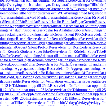
gbara
Övergångar och anslutningar, löstagbara
Reservdelar för Övergånga
Böjar
Övergångar och anslutningar, löstagbara
Genomföringar
Tillbehör 
delar för Hygienspolningsenheter
Cisterner och WC-styrningar med hyg
ygienmoduler
Tillbehör för cisterner och WC-styrningar med hygienspol
t pressanslutningar
Med Mepla pressanslutningar
Reservdelar för Med 
t Silent-db20
Rör
Rördelar
Reservdelar för Rördelar
Böjar
Grenrör
Reservd
ar för Kopplingar
Svetskopplingar
Muffar
Reservdelar för Muffar
Spännk
tningar
Anslutningsböjar
Reservdelar för Anslutningsböjar
Anslutningsri
gar
Packningar
Förbrukningsmaterial
Geberit Silent-PP
Rör
Reservdelar f
educeringar
Rensrör
Reservdelar för Rensrör
Kopplingar
Reservdelar för 
utningar
Reservdelar för Aggregatanslutningar
Anslutningsböjar
Reservd
ngsmaterial
Geberit Silent-Pro
Rör
Reservdelar för Rör
Rördelar
Reservdel
r för Rensrör
Rördelar SuperTube
Reservdelar för Rördelar SuperTube
B
 Muffar
Övergångskoppling
Adaptrar till andra material
Tillbehör
Reservde
ar för Rördelar
Böjar
Grenrör
Reduceringar
Rensrör
Reservdelar för Rens
r
Svetskopplingar
Muffar
Reservdelar för Muffar
Övergångar till andra ma
bussningar
Aggregatanslutningar
Reservdelar för Aggregatanslutningar
An
a anslutningar
Reservdelar för Raka anslutningar
Vattenlås
Reservdelar f
andskydd, ljudisolering och fuktskydd
Ljudisolering
Isoleringar för byg
ilationsventiler
Reservdelar för Ventilationsventiler
Energisparventiler
Ge
ll 12 l/s
Takbrunnar upp till 25 l/s
Reservdelar för Takbrunnar upp till 25
l 12 l/s
Takbrunnar upp till 25 l/s
Reservdelar för Takbrunnar upp till 25 
p till 12 l/s
Överlopp
Reservdelar för Överlopp
För takbrunnar upp till 1
gssystem d40–200
Infästningssystem d250–315
Tillbehör
Reservdelar för 
akbrunnar
Tillbehör
Reservdelar för Tillbehör
Verktyg
Verktyg
Verktyg för