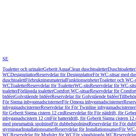
SE
Toaletter och urinaler
Geberit AquaClean duschtoaletter
Duschtoaletter
WC
Designplattor
Reservdelar för Designplattor
För WC-sitsar med du
duschtoalett
Förbrukningsmaterial
Funktionsenheter
Toaletter och WC-s
WC
Toaletter
Reservdelar för Toaletter
WC-sits
Reservdelar för WC-sits
toaletter
Förlängda toaletter
Comfort WC-sitsar
Reservdelar för Comfor
bidéer
Golvstående bidéer
Reservdelar för Golvstående bidéer
Tillbehö
För Sigma inbyggnadscisterner
För Omega inbyggnadscisterner
Reserv
inbyggnadscisterner
Reservdelar för För Twinline inbyggnadscisterner
för Geberit Sigma cistern 12 cm
Reservdelar för För nätdrift, för Gebe
inbyggnadscistern 12 cm
För batteridrift, för Geberit Sigma cistern 12
med pneumatisk spolning
För dubbelspolning
Reservdelar för För dub
styrningar
Installationssatser
Reservdelar för Installationssatser
För WC-s
WC
Reservdelar för Moduler för WC
För vägghängda WC
Reservdela