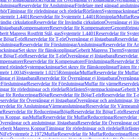
lutningar
Reservdelar för Anslutningar
Fördelare med gängad anslutnin
ehör
Tätningar för rörledningar och rördelar
Rörfästen
Systempackningar
stemrör 1.4401
Reservdelar för Systemrör 1.4401
Rörnipplar
Muffar
Rese
vändig cirkulation
Reservdelar för Invändig cirkulation
Övergångar ej lös
löstagbara
Kompensatorer
Reservdelar för Kompensatorer
Genomföringa
erit Mapress Rostfritt Stål, gas
Systemrör 1.4401
Reservdelar för Syste
ör Böjar
T-rör
Reservdelar för T-rör
Övergångar ej löstagbara
Reservdelar 
slutningar
Reservdelar för Förslutningar
Anslutningar
Reservdelar för An
ackningar
Set skruv för flänskopplingar
Geberit Mapress Therm
Systemr
ör Böjar
T-rör
Reservdelar för T-rör
Övergångar ej löstagbara
Reservdelar 
mpensatorer
Reservdelar för Kompensatorer
Förslutningar
Reservdelar fö
med rörände
Systempackningar
Set skruv för flänskopplingar
Fästen för
mrör 1.0034
Systemrör 1.0215
Rörnipplar
Muffar
Reservdelar för Muffar
ngar ej löstagbara
Reservdelar för Övergångar ej löstagbara
Övergångar 
r
Förslutningar
Reservdelar för Förslutningar
Muffar för värme
Reservdela
ingar för rörledningar och rördelar
Rörfästen
Systempackningar
Geberit 
ar för Reduceringar
Böjar
Reservdelar för Böjar
T-rör
Reservdelar för T-
servdelar för Övergångar ej löstagbara
Övergångar och anslutningar, lö
ervdelar för Anslutningar
Värmeanslutningar
Reservdelar för Värmeansl
ar
Reservdelar för Reduceringar
Böjar
Reservdelar för Böjar
T-rör
Reservde
ess Koppar, gas
Muffar
Reservdelar för Muffar
Reduceringar
Reservdelar 
Övergångar och anslutningar, löstagbara
Reservdelar för Övergångar och
 Geberit Mapress Koppar
Tätningar för rörledningar och rördelar
Rörfäste
uNiFe
Systemrör 2.1972
Muffar
Reservdelar för Muffar
Reduceringar
Rese