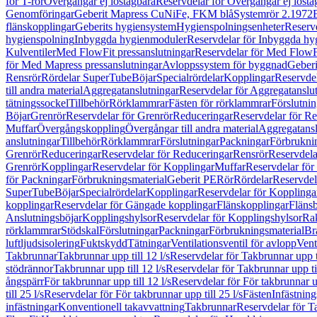
för T-rör
Övergångar ej löstagbara
Reservdelar för Övergångar ej lösta
Genomföringar
Geberit Mapress CuNiFe, FKM blå
Systemrör 2.1972
flänskopplingar
Geberits hygiensystem
Hygienspolningsenheter
Reserv
hygienspolning
Inbyggda hygienmoduler
Reservdelar för Inbyggda h
Kulventiler
Med FlowFit pressanslutningar
Reservdelar för Med FlowFi
för Med Mapress pressanslutningar
Avloppssystem för byggnad
Geberi
Rensrör
Rördelar SuperTube
Böjar
Specialrördelar
Kopplingar
Reservdel
till andra material
Aggregatanslutningar
Reservdelar för Aggregatanslu
tätningssockel
Tillbehör
Rörklammrar
Fästen för rörklammrar
Förslutnin
Böjar
Grenrör
Reservdelar för Grenrör
Reduceringar
Reservdelar för R
Muffar
Övergångskoppling
Övergångar till andra material
Aggregatansl
anslutningar
Tillbehör
Rörklammrar
Förslutningar
Packningar
Förbrukni
Grenrör
Reduceringar
Reservdelar för Reduceringar
Rensrör
Reservdela
Grenrör
Kopplingar
Reservdelar för Kopplingar
Muffar
Reservdelar för
för Packningar
Förbrukningsmaterial
Geberit PE
Rör
Rördelar
Reservdel
SuperTube
Böjar
Specialrördelar
Kopplingar
Reservdelar för Kopplinga
kopplingar
Reservdelar för Gängade kopplingar
Flänskopplingar
Fläns
Anslutningsböjar
Kopplingshylsor
Reservdelar för Kopplingshylsor
Rak
rörklammrar
Stödskal
Förslutningar
Packningar
Förbrukningsmaterial
Br
luftljudsisolering
Fuktskydd
Tätningar
Ventilationsventil för avlopp
Vent
Takbrunnar
Takbrunnar upp till 12 l/s
Reservdelar för Takbrunnar upp ti
stödrännor
Takbrunnar upp till 12 l/s
Reservdelar för Takbrunnar upp til
ångspärr
För takbrunnar upp till 12 l/s
Reservdelar för För takbrunnar up
till 25 l/s
Reservdelar för För takbrunnar upp till 25 l/s
Fästen
Infästnin
infästningar
Konventionell takavvattning
Takbrunnar
Reservdelar för T