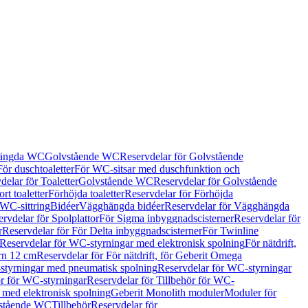
hängda WC
Golvstående WC
Reservdelar för Golvstående
För duschtoaletter
För WC-sitsar med duschfunktion och
delar för Toaletter
Golvstående WC
Reservdelar för Golvstående
rt toaletter
Förhöjda toaletter
Reservdelar för Förhöjda
 WC-sittring
Bidéer
Vägghängda bidéer
Reservdelar för Vägghängda
rvdelar för Spolplattor
För Sigma inbyggnadscisterner
Reservdelar för
r
Reservdelar för För Delta inbyggnadscisterner
För Twinline
Reservdelar för WC-styrningar med elektronisk spolning
För nätdrift,
ern 12 cm
Reservdelar för För nätdrift, för Geberit Omega
tyrningar med pneumatisk spolning
Reservdelar för WC-styrningar
ör för WC-styrningar
Reservdelar för Tillbehör för WC-
 med elektronisk spolning
Geberit Monolith moduler
Moduler för
vstående WC
Tillbehör
Reservdelar för