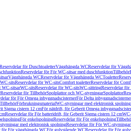
Reservdelar för Duschtoaletter
Vägghängda WC
Reservdelar för Vägg
schfunktion
Reservdelar för För WC-sitsar med duschfunktion
Tillbehör
itsar
Vägghängda WC
Reservdelar för Vägghängda WC
Toaletter
Reserv
WC-sits
Reservdelar för WC-sits
Comfort toaletter
Reservdelar för Comfo
t WC-sitsar
WC-sits
Reservdelar för WC-sits
WC-sittring
Reservdelar för
r
Reservdelar för Tillbehör
Spolplattor och WC-styrningar
Spolplattor
Rese
delar för För Omega inbyggnadscisterner
För Delta inbyggnadscisterne
Tillbehör
Förbrukningsmaterial
WC-styrningar med elektronisk spolning
rit Sigma cistern 12 cm
För nätdrift, för Geberit Omega inbyggnadscist
 cm
Reservdelar för För batteridrift, för Geberit Sigma cistern 12 cm
WC-s
belspolning
För enkelspolning
Reservdelar för För enkelspolning
Tillbeh
tyrningar med elektronisk spolning
Reservdelar för För WC-styrningar
r för För vägghängda WC
För golvstående WC
Reservdelar för För gol