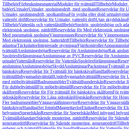
Tillbehör
Förbrukningsmaterial
Moduler för tvättställ
Tillbehör
Moduler 
bidéer
Urinaler
Urinaler, spolningsdrift, med spolkant
Reservdelar för U
Urinaler, spolningsdrift, spolkantlösa
För synlig eller dold urinalstyrni
vattenfri drift
Reservdelar för Urinaler, vattenfri drift
Utan skyddskåpa
R
Tillbehör
Vattenlås och vattenlåstillbehör
Spolrör, spolrörsböjar och ada
elektronisk spolning, nätdrift
Reservdelar för Med elektronisk spolning,
Med pneumatisk spolning
Väggmontage
Reservdelar för Väggmontag
Med elektronisk spolning, batteridrift
Tillbehör
Reservdelar för Tillbeh
adaptrar
Täckplattor
Integrerade styrningar
Fjärrkontroller
Apparatanslutn
tvättställ
Anslutningsböjar
Reservdelar för Anslutningsböjar
Rak anslut
Spolrörsförlängningar
Anslutningar av PVC
Reservdelar för Anslutni
urinaler
Vattenlås
Reservdelar för Vattenlås
Spolrörsförlängningar
Reserv
anslutning
Anslutningsböjar
Skydd
Anslutningar
Packningar
Tvättställ
bänkskiva
Reservdelar för Tvättställ för bänkskiva
Handfat
Reservdelar
tvättställ
Inbyggnadstvättställ
Underbyggnadstvättställ
Reservdelar för 
med möbeltvättställ
Badrumsmöbler
Tvättställsunderskåp
Reservdelar f
För dubbeltvättställ
För möbeltvättställ
Reservdelar för För möbeltvättst
skålform
Reservdelar för För tvättställ för bänkskiva skålform
För tvätt
sidoskåp
Reservdelar för Låga sidoskåp
Högskåp
Reservdelar för Hög
Fler badrumsmöbler
Väggavställningsytor
Reservdelar för Väggavställ
bänkskivor
Handtag
Set fotstöd
Magnettavlor
Eluttag
Reservdelar för El
belysning
Spegelskåp
Reservdelar för Spegelskåp
Med inbyggd belysn
Tvättställsblandare
Stående montering, nätdrift
Reservdelar för Stående
generatordrift
Reservdelar för Stående montering, generatordrift
Tillbe
enheter och tvättställ
Vattenlås för handfat
Reservdelar för Vattenlås fö