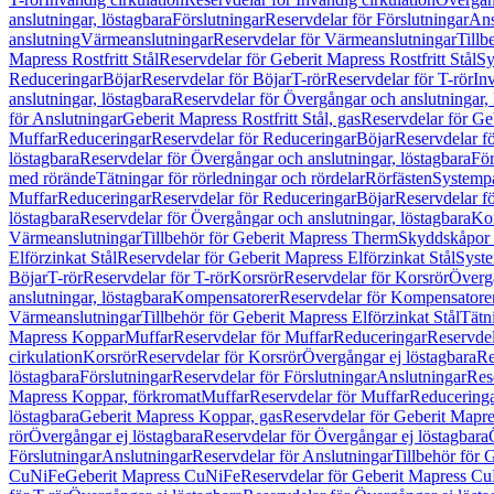
anslutningar, löstagbara
Förslutningar
Reservdelar för Förslutningar
Ans
anslutning
Värmeanslutningar
Reservdelar för Värmeanslutningar
Tillb
Mapress Rostfritt Stål
Reservdelar för Geberit Mapress Rostfritt Stål
Sy
Reduceringar
Böjar
Reservdelar för Böjar
T-rör
Reservdelar för T-rör
In
anslutningar, löstagbara
Reservdelar för Övergångar och anslutningar, 
för Anslutningar
Geberit Mapress Rostfritt Stål, gas
Reservdelar för Geb
Muffar
Reduceringar
Reservdelar för Reduceringar
Böjar
Reservdelar f
löstagbara
Reservdelar för Övergångar och anslutningar, löstagbara
För
med rörände
Tätningar för rörledningar och rördelar
Rörfästen
Systemp
Muffar
Reduceringar
Reservdelar för Reduceringar
Böjar
Reservdelar f
löstagbara
Reservdelar för Övergångar och anslutningar, löstagbara
Ko
Värmeanslutningar
Tillbehör för Geberit Mapress Therm
Skyddskåpor 
Elförzinkat Stål
Reservdelar för Geberit Mapress Elförzinkat Stål
Syste
Böjar
T-rör
Reservdelar för T-rör
Korsrör
Reservdelar för Korsrör
Övergå
anslutningar, löstagbara
Kompensatorer
Reservdelar för Kompensatore
Värmeanslutningar
Tillbehör för Geberit Mapress Elförzinkat Stål
Tätn
Mapress Koppar
Muffar
Reservdelar för Muffar
Reduceringar
Reservdel
cirkulation
Korsrör
Reservdelar för Korsrör
Övergångar ej löstagbara
Re
löstagbara
Förslutningar
Reservdelar för Förslutningar
Anslutningar
Res
Mapress Koppar, förkromat
Muffar
Reservdelar för Muffar
Reducering
löstagbara
Geberit Mapress Koppar, gas
Reservdelar för Geberit Mapr
rör
Övergångar ej löstagbara
Reservdelar för Övergångar ej löstagbara
Förslutningar
Anslutningar
Reservdelar för Anslutningar
Tillbehör för
CuNiFe
Geberit Mapress CuNiFe
Reservdelar för Geberit Mapress C