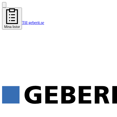
Till geberit.se
Mina listor