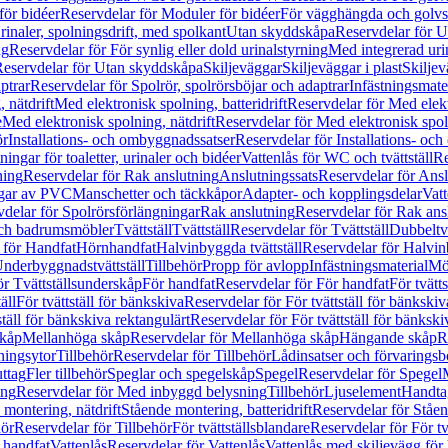
för bidéer
Reservdelar för Moduler för bidéer
För vägghängda och golvs
rinaler, spolningsdrift, med spolkant
Utan skyddskåpa
Reservdelar för 
ng
Reservdelar för För synlig eller dold urinalstyrning
Med integrerad uri
eservdelar för Utan skyddskåpa
Skiljeväggar
Skiljeväggar i plast
Skiljev
ptrar
Reservdelar för Spolrör, spolrörsböjar och adaptrar
Infästningsmate
 nätdrift
Med elektronisk spolning, batteridrift
Reservdelar för Med elektr
e
Med elektronisk spolning, nätdrift
Reservdelar för Med elektronisk spoln
ör
Installations- och ombyggnadssatser
Reservdelar för Installations- oc
ingar för toaletter, urinaler och bidéer
Vattenlås för WC och tvättställ
Re
ning
Reservdelar för Rak anslutning
Anslutningssats
Reservdelar för Ansl
ngar av PVC
Manschetter och täckkåpor
Adapter- och kopplingsdelar
Vatt
delar för Spolrörsförlängningar
Rak anslutning
Reservdelar för Rak ans
 och badrumsmöbler
Tvättställ
Tvättställ
Reservdelar för Tvättställ
Dubbeltvä
 för Handfat
Hörnhandfat
Halvinbyggda tvättställ
Reservdelar för Halvi
Underbyggnadstvättställ
Tillbehör
Propp för avlopp
Infästningsmaterial
Mö
ör Tvättställsunderskåp
För handfat
Reservdelar för För handfat
För tvätts
äll
För tvättställ för bänkskiva
Reservdelar för För tvättställ för bänkskiv
ställ för bänkskiva rektangulärt
Reservdelar för För tvättställ för bänkski
skåp
Mellanhöga skåp
Reservdelar för Mellanhöga skåp
Hängande skåp
R
ningsytor
Tillbehör
Reservdelar för Tillbehör
Lådinsatser och förvaringsb
uttag
Fler tillbehör
Speglar och spegelskåp
Spegel
Reservdelar för Spegel
ing
Reservdelar för Med inbyggd belysning
Tillbehör
Ljuselement
Handta
 montering, nätdrift
Stående montering, batteridrift
Reservdelar för Ståen
hör
Reservdelar för Tillbehör
För tvättställsblandare
Reservdelar för För tv
r handfat
Vattenlås
Reservdelar för Vattenlås
Vattenlås med skiljevägg för