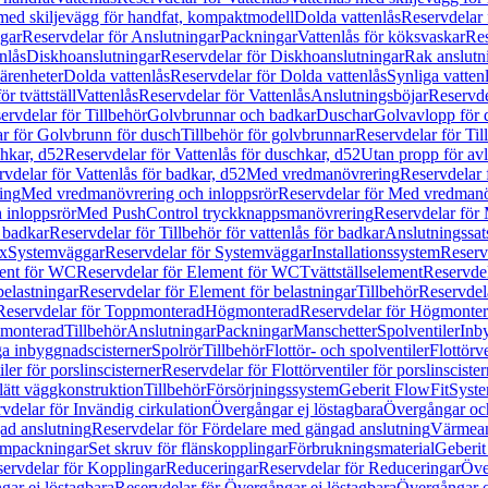
 med skiljevägg för handfat, kompaktmodell
Dolda vattenlås
Reservdelar 
gar
Reservdelar för Anslutningar
Packningar
Vattenlås för köksvaskar
Res
nlås
Diskhoanslutningar
Reservdelar för Diskhoanslutningar
Rak anslutn
tärenheter
Dolda vattenlås
Reservdelar för Dolda vattenlås
Synliga vatten
r tvättställ
Vattenlås
Reservdelar för Vattenlås
Anslutningsböjar
Reservde
ervdelar för Tillbehör
Golvbrunnar och badkar
Duschar
Golvavlopp för 
r för Golvbrunn för dusch
Tillbehör för golvbrunnar
Reservdelar för Til
chkar, d52
Reservdelar för Vattenlås för duschkar, d52
Utan propp för av
vdelar för Vattenlås för badkar, d52
Med vredmanövrering
Reservdelar
ing
Med vredmanövrering och inloppsrör
Reservdelar för Med vredmanö
 inloppsrör
Med PushControl tryckknappsmanövrering
Reservdelar för
r badkar
Reservdelar för Tillbehör för vattenlås för badkar
Anslutningssat
ix
Systemväggar
Reservdelar för Systemväggar
Installationssystem
Reservd
ent för WC
Reservdelar för Element för WC
Tvättställselement
Reservdel
belastningar
Reservdelar för Element för belastningar
Tillbehör
Reservdela
Reservdelar för Toppmonterad
Högmonterad
Reservdelar för Högmonte
 monterad
Tillbehör
Anslutningar
Packningar
Manschetter
Spolventiler
Inb
a inbyggnadscisterner
Spolrör
Tillbehör
Flottör- och spolventiler
Flottörve
iler för porslinscisterner
Reservdelar för Flottörventiler för porslinscister
lätt väggkonstruktion
Tillbehör
Försörjningssystem
Geberit FlowFit
Syst
vdelar för Invändig cirkulation
Övergångar ej löstagbara
Övergångar och
ad anslutning
Reservdelar för Fördelare med gängad anslutning
Värmean
empackningar
Set skruv för flänskopplingar
Förbrukningsmaterial
Geberit
ervdelar för Kopplingar
Reduceringar
Reservdelar för Reduceringar
Öve
ar ej löstagbara
Reservdelar för Övergångar ej löstagbara
Övergångar o