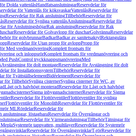
för Dolda vattenlås
Handfatsanslutningar
Reservdelar för
ervdelar för Vattenlås för köksvaskar
Vattenlås
Reservdelar för
ing
Reservdelar för Rak anslutning
Tillbehör
Reservdelar för
lås
Reservdelar för Synliga vattenlås
Anslutningar
Reservdelar för
lar för Anslutningsböjar
Rak anslutning
Reservdelar för Rak
duschar
Reservdelar för Golvavlopp för duschar
Golvränna
Reservdelar
lbehör för golvbrunnar
Badkar
Badkar av sanitetsakryl
Rektangulära
lopp
Reservdelar för Utan propp för avlopp
Propp för
 för Med vredmanövrering
Komplett frontsats för
vrering och inloppsrör
Komplett frontsats för vredmanövrering och
 Med PushControl tryckknappsmanövrering
Med
s
Avstängning för dolt montage
Reservdelar för Avstängning för dolt
elar för Installationssystem
Tillbehör
Reservdelar för
ar för Tvättställselement
Bidéelement
Reservdelar för
r för Tillbehör
Synliga cisterner
Synliga cisterner för WC, av
rad
Lågt och halvhögt monterad
Reservdelar för Lågt och halvhögt
yggnadscisterner
Sigma inbyggnadscisterner
Reservdelar för Sigma
ntiler
Reservdelar för Flottörventiler
Flottörventiler för synliga
ner
Flottörventiler för Monolith
Reservdelar för Flottörventiler för
emrör ML
Rördelar
Reservdelar för
 anslutningar, löstagbara
Reservdelar för Övergångar och
slutningar
Reservdelar för Värmeanslutningar
Tillbehör
Tätningar för
 Mepla
Systemrör tappvatten, multilayer
Reservdelar för Systemrör
rgångsvinklar
Reservdelar för Övergångsvinklar
T-rör
Reservdelar för
ch anslutningar, löstagbara
Reservdelar för Övergångar och